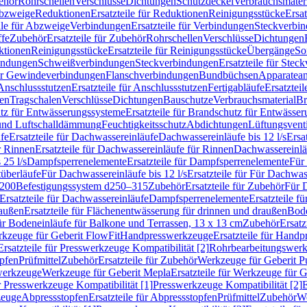
ehör
Rohrschellen
Verschlüsse
Dichtungen
Schutzdeckel
Verbrauchsmater
Abzweige
Reduktionen
Ersatzteile für Reduktionen
Reinigungsstücke
Ersat
ile für Abzweige
Verbindungen
Ersatzteile für Verbindungen
Steckverbi
ffe
Zubehör
Ersatzteile für Zubehör
Rohrschellen
Verschlüsse
Dichtungen
ktionen
Reinigungsstücke
Ersatzteile für Reinigungsstücke
Übergänge
So
bindungen
Schweißverbindungen
Steckverbindungen
Ersatzteile für Ste
für Gewindeverbindungen
Flanschverbindungen
Bundbüchsen
Apparatean
Anschlussstutzen
Ersatzteile für Anschlussstutzen
Fertigabläufe
Ersatzteil
len
Tragschalen
Verschlüsse
Dichtungen
Bauschutze
Verbrauchsmaterial
Br
tz für Entwässerungssysteme
Ersatzteile für Brandschutz für Entwässe
und Luftschalldämmung
Feuchtigkeitsschutz
Abdichtungen
Lüftungsvent
fe
Ersatzteile für Dachwassereinläufe
Dachwassereinläufe bis 12 l/s
Ersa
r Rinnen
Ersatzteile für Dachwassereinläufe für Rinnen
Dachwassereinläu
 25 l/s
Dampfsperrenelemente
Ersatzteile für Dampfsperrenelemente
Für 
tüberläufe
Für Dachwassereinläufe bis 12 l/s
Ersatzteile für Für Dachwass
–200
Befestigungssystem d250–315
Zubehör
Ersatzteile für Zubehör
Für 
Ersatzteile für Dachwassereinläufe
Dampfsperrenelemente
Ersatzteile 
raußen
Ersatzteile für Flächenentwässerung für drinnen und draußen
Bode
für Bodeneinläufe für Balkone und Terrassen, 13 x 13 cm
Zubehör
Ersatz
erkzeuge für Geberit FlowFit
Handpresswerkzeuge
Ersatzteile für Hand
Ersatzteile für Presswerkzeuge Kompatibilität [2]
Rohrbearbeitungswer
opfen
Prüfmittel
Zubehör
Ersatzteile für Zubehör
Werkzeuge für Geberit P
swerkzeuge
Werkzeuge für Geberit Mepla
Ersatzteile für Werkzeuge für 
ür Presswerkzeuge Kompatibilität [1]
Presswerkzeuge Kompatibilität [2]
E
zeuge
Abpressstopfen
Ersatzteile für Abpressstopfen
Prüfmittel
Zubehör
We