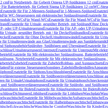
12 cm
Für Netzbetrieb, für Geberit Omega UP-Spülkästen 12 cm
Ersatzt
ür Für Batteriebetrieb, für Geberit Sigma UP-Spülkästen 12 cm
WC-Steue
g
Ersatzteile für Für 2-Mengen-Spülung
Für 1-Mengen-Spülung
Ersatzte
ts
Für WC-Steuerungen mit elektronischer Spülauslösung
Ersatzteile f
ärmodule für WCs
Für Wand-WCs
Ersatzteile für Für Wand-WCs
Für Sta
ülrand
Ersatzteile für Urinale, gespülter Betrieb, mit Spülrand
Ohne Deck
P- oder UP-Urinalsteuerung
Ersatzteile für Für AP- oder UP-Urinalste
 für Urinale, gespülter Betrieb, mit / für Deckel
Spülrandlos
Ersatzteile f
eckel
Ersatzteile für Ohne Deckel
Urinaltrennwände
Ersatzteile für Uri
le für Urinaltrennwände aus Glas
Urinaltrennwände aus Sanitärkeramik
nd Siphonzubehör
Spülrohre, Spülbögen und Übergänge
Ersatzteile fü
schlüsse
Urinalsteuerungen
Unterputz
Ersatzteile für Unterputz
Mit elekt
betrieb
Ersatzteile für Mit elektronischer Spülauslösung, Batteriebetrieb
auslösung, Netzbetrieb
Ersatzteile für Mit elektronischer Spülauslösung,
iebetrieb
Zubehör
Ersatzteile für Zubehör
Rohbau- und Austauschsets
Ers
atten
Für externe Steuerungen
Sonstiges Zubehör
Bedienhilfen
Apparate
Siphons
Ersatzteile für Siphons
Anschlussbögen
Ersatzteile für Anschlu
verlängerungen
Ersatzteile für Spülbogenverlängerungen
Anschlüsse a
ren für Urinale
Urinalsiphons
Ersatzteile für Urinalsiphons
Schneckensip
- und Spülbogenverlängerungen
Ersatzteile für Spülrohr- und Spülbog
fgarnituren für Bidets
Ersatzteile für Ablaufgarnituren für Bidets
Rohrb
schlüsse
Dichtungen
Löthülsen
Ersatzteile für Löthülsen
Waschplatz
Wasc
elwaschtische
Ersatzteile für Möbelwaschtische
Aufsatzwaschtische
Ers
albeinbauwaschtische
Ersatzteile für Halbeinbauwaschtische
Einbauwasc
htische
Eckwaschtische
Waschtische Comfort
Waschtische für Kinder
Ers