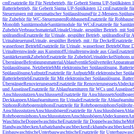
cm
Ersatzteile für Für Netzbetrieb, für Geberit Sigma UP-Spülkästen 
Batteriebetrieb, für Geberit Sigma UP-Spülkästen 12 cm
Ersatzteile f
Steuerungen mit pneumatischer Spülauslösung
Für 2-Mengen-Spülun
für Zubehör für WC-Steuerungen
Rohbausets
Ersatzteile für Rohbause
Monolith Sanitärmodule
Sanitärmodule für WCs
Ersatzteile für Sanit
Zubehör
Verbrauchsmaterial
Urinale
Urinale, gespülter Betrieb, mit Sp
spülrandlos
Ersatzteile für Urinale, gespülter Betrieb, spülrandlos
Für A
Urinalsteuerung
Urinale, gespülter Betrieb, mit / für Deckel
Ersatzteile
wasserloser Betrieb
Ersatzteile für Urinale, wasserloser Betrieb
Ohne D
Urinaltrennwände aus Kunststoff
Urinaltrennwände aus Glas
Ersatztei
Sanitärkeramik
Zubehör
Ersatzteile für Zubehör
Urinaldeckel
Siphons u
Übergänge
Befestigungsmaterial
Ablaufventile
Spülverteiler
Apparatean
Spülauslösung, Netzbetrieb
Mit elektronischer Spülauslösung, Batterie
Spülauslösung
Aufputz
Ersatzteile für Aufputz
Mit elektronischer Spül
Batteriebetrieb
Ersatzteile für Mit elektronischer Spülauslösung, Batter
Übergänge
Renovierungssets
Ersatzteile für Renovierungssets
Abdeckpl
und Ausgüsse
Ersatzteile für Ablaufgarnituren für WCs und Ausgüsse
Anschlussstutzen
Anschlusssets
Ersatzteile für Anschlusssets
Spülbogen
Deckkappen
Ablaufgarnituren für Urinale
Ersatzteile für Ablaufgarnitu
Siphons
Rohrbogensiphons
Ersatzteile für Rohrbogensiphons
Spülrohr
Anschlussstutzen
Anschlussbögen
Ersatzteile für Anschlussbögen
Ablau
Rohrbogensiphons
Anschlussstutzen
Anschlussbögen
Abdeckungen
An
Waschtische
Doppelwaschtische
Ersatzteile für Doppelwaschtische
Möb
Handwaschbecken
Aufsatzhandwaschbecken
Eckhandwaschbecken
H
Einbauwaschtische
Unterbauwaschtische
Ersatzteile für Unterbauwasc