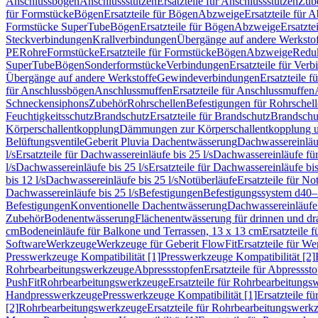
Anschlussbögen
Anschlussstutzen
Ersatzteile für Anschlussstutzen
Zub
für Formstücke
Bögen
Ersatzteile für Bögen
Abzweige
Ersatzteile für 
Formstücke SuperTube
Bögen
Ersatzteile für Bögen
Abzweige
Ersatzte
Steckverbindungen
Krallverbindungen
Übergänge auf andere Werksto
PE
Rohre
Formstücke
Ersatzteile für Formstücke
Bögen
Abzweige
Redu
SuperTube
Bögen
Sonderformstücke
Verbindungen
Ersatzteile für Ver
Übergänge auf andere Werkstoffe
Gewindeverbindungen
Ersatzteile 
für Anschlussbögen
Anschlussmuffen
Ersatzteile für Anschlussmuffen
Schneckensiphons
Zubehör
Rohrschellen
Befestigungen für Rohrschel
Feuchtigkeitsschutz
Brandschutz
Ersatzteile für Brandschutz
Brandschu
Körperschallentkopplung
Dämmungen zur Körperschallentkopplung 
Belüftungsventile
Geberit Pluvia Dachentwässerung
Dachwassereinläu
l/s
Ersatzteile für Dachwassereinläufe bis 25 l/s
Dachwassereinläufe fü
l/s
Dachwassereinläufe bis 25 l/s
Ersatzteile für Dachwassereinläufe bis
bis 12 l/s
Dachwassereinläufe bis 25 l/s
Notüberläufe
Ersatzteile für No
Dachwassereinläufe bis 25 l/s
Befestigungen
Befestigungssystem d40
Befestigungen
Konventionelle Dachentwässerung
Dachwassereinläufe
Zubehör
Bodenentwässerung
Flächenentwässerung für drinnen und d
cm
Bodeneinläufe für Balkone und Terrassen, 13 x 13 cm
Ersatzteile 
Software
Werkzeuge
Werkzeuge für Geberit FlowFit
Ersatzteile für W
Presswerkzeuge Kompatibilität [1]
Presswerkzeuge Kompatibilität [2]
Rohrbearbeitungswerkzeuge
Abpressstopfen
Ersatzteile für Abpressst
PushFit
Rohrbearbeitungswerkzeuge
Ersatzteile für Rohrbearbeitung
Handpresswerkzeuge
Presswerkzeuge Kompatibilität [1]
Ersatzteile f
[2]
Rohrbearbeitungswerkzeuge
Ersatzteile für Rohrbearbeitungswerk