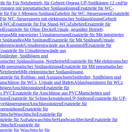
eile für Für Netzbetrieb, für Geberit Omega UP-Spülkästen 12 cm
Für
rungen mit pneumatischer Spülauslösung
Ersatzteile für WC-
ile für Für 1-Mengen-Spülung
Zubehör für WC-Steuerungen
Ersatzteile
ür Für WC-Steuerungen mit elektronischer Spülauslösung
Geberit
nd-WCs
Ersatzteile für Für Stand-WCs
Zubehör
Ersatzteile für
el
Ersatzteile für Ohne Deckel
Urinale, gespülter Betrieb,
uerung
Mit integrierter Urinalsteuerung
Ersatzteile für Mit integrierter
ür Spülrandlos
Mit Spülrand
Ersatzteile für Mit Spülrand
Urinale,
naltrennwände
Urinaltrennwände aus Kunststoff
Ersatzteile für
Ersatzteile für Urinaltrennwände aus
r Spülrohre, Spülbögen und
ronischer Spülauslösung, Netzbetrieb
Ersatzteile für Mit elektronischer
Mit pneumatischer Spülauslösung
Ersatzteile für Mit pneumatischer
 Netzbetrieb
Mit elektronischer Spülauslösung,
atzteile für Rohbau- und Austauschsets
Spülrohre, Spülbögen und
anschlüsse für WCs, Urinale und Bidets
Ablaufgarnituren für WCs
ssbögen
Anschlussstutzen
Ersatzteile für
us PVC
Ersatzteile für Anschlüsse aus PVC
Manschetten und
hons
Ersatzteile für Schneckensiphons
UP-Siphons
Ersatzteile für UP-
enverlängerungen
Anschlussstutzen
Ersatzteile für
ogensiphons
Ersatzteile für
htische
Waschtische
Ersatzteile für
atzteile für Aufsatzwaschtische
Handwaschbecken
Ersatzteile für
htische
Ersatzteile für
atzteile für Waschtische für