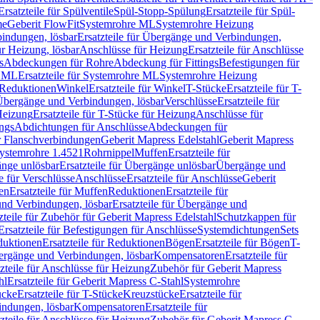
Ersatzteile für Spülventile
Spül-Stopp-Spülung
Ersatzteile für Spül-
me
Geberit FlowFit
Systemrohre ML
Systemrohre Heizung
indungen, lösbar
Ersatzteile für Übergänge und Verbindungen,
r Heizung, lösbar
Anschlüsse für Heizung
Ersatzteile für Anschlüsse
s
Abdeckungen für Rohre
Abdeckung für Fittings
Befestigungen für
e ML
Ersatzteile für Systemrohre ML
Systemrohre Heizung
r Reduktionen
Winkel
Ersatzteile für Winkel
T-Stücke
Ersatzteile für T-
r Übergänge und Verbindungen, lösbar
Verschlüsse
Ersatzteile für
Heizung
Ersatzteile für T-Stücke für Heizung
Anschlüsse für
ngs
Abdichtungen für Anschlüsse
Abdeckungen für
r Flanschverbindungen
Geberit Mapress Edelstahl
Geberit Mapress
 Systemrohre 1.4521
Rohrnippel
Muffen
Ersatzteile für
nge unlösbar
Ersatzteile für Übergänge unlösbar
Übergänge und
le für Verschlüsse
Anschlüsse
Ersatzteile für Anschlüsse
Geberit
en
Ersatzteile für Muffen
Reduktionen
Ersatzteile für
nd Verbindungen, lösbar
Ersatzteile für Übergänge und
zteile für Zubehör für Geberit Mapress Edelstahl
Schutzkappen für
Ersatzteile für Befestigungen für Anschlüsse
Systemdichtungen
Sets
duktionen
Ersatzteile für Reduktionen
Bögen
Ersatzteile für Bögen
T-
bergänge und Verbindungen, lösbar
Kompensatoren
Ersatzteile für
zteile für Anschlüsse für Heizung
Zubehör für Geberit Mapress
hl
Ersatzteile für Geberit Mapress C-Stahl
Systemrohre
ücke
Ersatzteile für T-Stücke
Kreuzstücke
Ersatzteile für
indungen, lösbar
Kompensatoren
Ersatzteile für
zteile für Anschlüsse für Heizung
Zubehör für Geberit Mapress C-