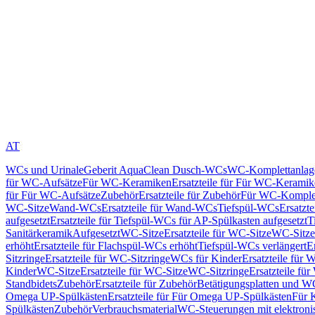
AT
WCs und Urinale
Geberit AquaClean Dusch-WCs
WC-Komplettanlag
für WC-Aufsätze
Für WC-Keramiken
Ersatzteile für Für WC-Kerami
für Für WC-Aufsätze
Zubehör
Ersatzteile für Zubehör
Für WC-Komplet
WC-Sitze
Wand-WCs
Ersatzteile für Wand-WCs
Tiefspül-WCs
Ersatzt
aufgesetzt
Ersatzteile für Tiefspül-WCs für AP-Spülkasten aufgesetzt
T
Sanitärkeramik
Aufgesetzt
WC-Sitze
Ersatzteile für WC-Sitze
WC-Sitze
erhöht
Ersatzteile für Flachspül-WCs erhöht
Tiefspül-WCs verlängert
E
Sitzringe
Ersatzteile für WC-Sitzringe
WCs für Kinder
Ersatzteile für 
Kinder
WC-Sitze
Ersatzteile für WC-Sitze
WC-Sitzringe
Ersatzteile fü
Standbidets
Zubehör
Ersatzteile für Zubehör
Betätigungsplatten und W
Omega UP-Spülkästen
Ersatzteile für Für Omega UP-Spülkästen
Für 
Spülkästen
Zubehör
Verbrauchsmaterial
WC-Steuerungen mit elektroni