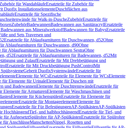
Zubehör für Wandabläufe
Ersatzteile für Zubehör für
t Duofix Installationselemente
Duschflächen aus
nabläufe
Ersatzteile für Spezifische
 Duschseitenwände für Walk-in-Dusche
Zubehör
Ersatzteile für
geboxen
Zubehör
Badewannen
Badewannen aus Sanitäracryl
Ersatzteile
ür Badewannen aus Mineralwerkstoff
Badewannen für Babys
Ersatzteile
s Füße und Sets Traversen und
d52
Ersatzteile für Ablaufgarnituren für Duschwannen, d52
Ohne
e für Ablaufgarnituren für Duschwannen, d90
Ohne
le für Ablaufgarnituren für Duschwannen Sestra
Ohne
en, d52
Ersatzteile für Ablaufgarnituren für Badewannen, d52
Mit
tätigung und Zulauf
Ersatzteile für Mit Drehbetätigung und
trol
Ersatzteile für Mit Druckbetätigung PushControl
Mit
d Spülsysteme
Geberit Duofix
Systemwände
Ersatzteile für
eelemente
Elemente für WCs
Ersatzteile für Elemente für WCs
Elemente
le für Elemente für Urinale
Elemente für Duschen mit
chen und Badewannen
Elemente für Duschtrennwände
Ersatzteile für
für Elemente für Armaturen
Elemente für Waschmaschinen und
llasten
Elemente für Küchenspülen
Ersatzteile für Elemente für
eelemente
Ersatzteile für Montageelemente
Elemente für
gungen
Ersatzteile für Für Befestigungen
AP-Spülkästen
AP-Spülkästen
 für Hochhängend
Tief- und halbhochhängend
Ersatzteile für Tief- und
le für Aufgesetzt
Spülrohre für AP-Spülkästen
Ersatzteile für Spülrohre
le für Anschlüsse
Manschetten
Nippel, Rosetten und
und Spülventile
Füllventile
Ersatzteile für Füllventile
Füllventile für AP-