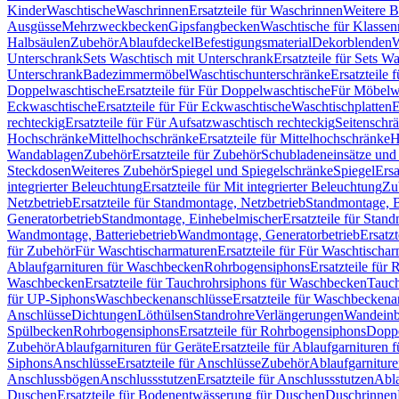
Kinder
Waschtische
Waschrinnen
Ersatzteile für Waschrinnen
Weitere 
Ausgüsse
Mehrzweckbecken
Gipsfangbecken
Waschtische für Klasse
Halbsäulen
Zubehör
Ablaufdeckel
Befestigungsmaterial
Dekorblenden
W
Unterschrank
Sets Waschtisch mit Unterschrank
Ersatzteile für Sets W
Unterschrank
Badezimmermöbel
Waschtischunterschränke
Ersatzteile 
Doppelwaschtische
Ersatzteile für Für Doppelwaschtische
Für Möbelw
Eckwaschtische
Ersatzteile für Für Eckwaschtische
Waschtischplatten
E
rechteckig
Ersatzteile für Für Aufsatzwaschtisch rechteckig
Seitenschr
Hochschränke
Mittelhochschränke
Ersatzteile für Mittelhochschränke
H
Wandablagen
Zubehör
Ersatzteile für Zubehör
Schubladeneinsätze un
Steckdosen
Weiteres Zubehör
Spiegel und Spiegelschränke
Spiegel
Ersa
integrierter Beleuchtung
Ersatzteile für Mit integrierter Beleuchtung
Zu
Netzbetrieb
Ersatzteile für Standmontage, Netzbetrieb
Standmontage, Ba
Generatorbetrieb
Standmontage, Einhebelmischer
Ersatzteile für Stan
Wandmontage, Batteriebetrieb
Wandmontage, Generatorbetrieb
Ersatz
für Zubehör
Für Waschtischarmaturen
Ersatzteile für Für Waschtischa
Ablaufgarnituren für Waschbecken
Rohrbogensiphons
Ersatzteile für
Waschbecken
Ersatzteile für Tauchrohrsiphons für Waschbecken
Tauch
für UP-Siphons
Waschbeckenanschlüsse
Ersatzteile für Waschbeckena
Anschlüsse
Dichtungen
Löthülsen
Standrohre
Verlängerungen
Wandeinb
Spülbecken
Rohrbogensiphons
Ersatzteile für Rohrbogensiphons
Dopp
Zubehör
Ablaufgarnituren für Geräte
Ersatzteile für Ablaufgarnituren 
Siphons
Anschlüsse
Ersatzteile für Anschlüsse
Zubehör
Ablaufgarnitur
Anschlussbögen
Anschlussstutzen
Ersatzteile für Anschlussstutzen
Abla
Duschen
Ersatzteile für Bodenentwässerung für Duschen
Duschrinnen