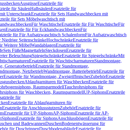
sgussbecken
Ausgüsse
Ersatzteile für
tzteile für Säulen
Halbsäulen
Ersatzteile für
mit Unterschrank
Ersatzteile für Sets Handwaschbecken mit
tzteile für Sets Möbelwaschtisch mit
 Handwaschbecken
Für Waschtische
Ersatzteile für Für Waschtische
Für
ken
Ersatzteile für Für Eckhandwaschbecken
Für
atzteile für Für Aufsatzwaschtisch Schalenform
Für Aufsatzwaschtisch
ür Niedrige Seitenschränke
Hochschränke
Ersatzteile für
für Weitere Möbel
Wandablagen
Ersatzteile für
fe
Sets Füße
Magnettafeln
Steckdosen
Ersatzteile für
ierter Beleuchtung
Spiegelschränke
Ersatzteile für Spiegelschränke
Mit
htischarmaturen
Ersatzteile für Waschtischarmaturen
Standmontage,
, Generatorbetrieb
Ersatzteile für Standmontage,
andmontage, Netzbetrieb
Wandmontage, Batteriebetrieb
Ersatzteile für
er
Ersatzteile für Wandmontage, Zweigriffmischer
Zubehör
Ersatzteile
Ausgussbecken
Ablaufgarnituren für Waschbecken
Ersatzteile für
 Rohrbogensiphons, Raumsparmodell
Tauchrohrsiphons für
rohrsiphons für Waschbecken, Raumsparmodell
UP-Siphons
Ersatzteile
satzteile für
ecken
Ersatzteile für Ablaufgarnituren für
en
Ersatzteile für Anschlussstutzen
Zubehör
Ersatzteile für
ns
Ersatzteile für UP-Siphons
AP-Siphons
Ersatzteile für AP-
n
Siphons
Ersatzteile für Siphons
Anschlussbögen
Ersatzteile für
uschen und Badewannen
Duschen
Bodenentwässerung für
behör für Duschrinnen
Duschbodenabläufe
Ersatzteile für