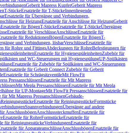
hverbindungen
Geberit Mapress Kupfer
Geberit Mapress
gen
T-Stücke
Ersatzteile für T-Stücke
Innenliegende
bar
Ersatzteile für Übergänge und Verbindungen,
nschlüsse für Heizung
Ersatzteile für Anschlüsse für Heizung
Geberit
n
Ersatzteile für Bögen
T-Stücke
Ersatzteile für T-Stücke
Übergänge
üsse
Ersatzteile für Verschlüsse
Anschlüsse
Ersatzteile für
rsatzteile für Reduktionen
Bögen
Ersatzteile für Bögen
T-
bergänge und Verbindungen, lösbar
Verschlüsse
Ersatzteile für
n für Rohre und Fittings
Abdeckungen für Rohre
Befestigungen für
ienespüleinheiten
Ersatzteile für Hygienespüleinheiten
Zubehör für
r Spülkästen und WC-Steuerungen mit Hygienespülung
UP-Spülkästen
pülung
Ersatzteile für Zubehör für Spülkästen und WC-Steuerungen
stem
Ersatzteile für Geberit Connect Zubehör für Geberit
le
Ersatzteile für Schrägsitzventile
Mit FlowFit
ress Pressanschlüssen
Ersatzteile für Mit Mapress
schlüssen
Mit Mepla Pressanschlüssen
Ersatzteile für Mit Mepla
gelhähne für UP-Montage
Mit FlowFit Pressanschlüssen
Ersatzteile für
le für Mit Mapress Pressanschlüssen
Gebäude-
n
Reinigungsstücke
Ersatzteile für Reinigungsstücke
Formstücke
ckverbindungen
Spannverbindungen
Übergänge auf andere
e für Anschlussbögen
Anschlusssteckmuffen
Ersatzteile für
re
Ersatzteile für Rohre
Formstücke
Ersatzteile für
ile für Reinigungsstücke
Verbindungen
Ersatzteile für
rsatzteile für Apparateanschlüsse
Anschlussbögen
Ersatzteile für