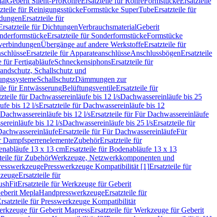
ial
Geberit Silent-Pro
Rohre
Ersatzteile für Rohre
Formstücke
Ersatzteile
zteile für Reinigungsstücke
Formstücke SuperTube
Ersatzteile für
ndungen
Ersatzteile für
Ersatzteile für Dichtungen
Verbrauchsmaterial
Geberit
nderformstücke
Ersatzteile für Sonderformstücke
Formstücke
ckverbindungen
Übergänge auf andere Werkstoffe
Ersatzteile für
schlüsse
Ersatzteile für Apparateanschlüsse
Anschlussbögen
Ersatzteile
e für Fertigabläufe
Schneckensiphons
Ersatzteile für
andschutz, Schallschutz und
rungssysteme
Schallschutz
Dämmungen zur
ile für Entwässerung
Belüftungsventile
Ersatzteile für
tzteile für Dachwassereinläufe bis 12 l/s
Dachwassereinläufe bis 25
fe bis 12 l/s
Ersatzteile für Dachwassereinläufe bis 12
Dachwassereinläufe bis 12 l/s
Ersatzteile für Für Dachwassereinläufe
ereinläufe bis 12 l/s
Dachwassereinläufe bis 25 l/s
Ersatzteile für
Dachwassereinläufe
Ersatzteile für Für Dachwassereinläufe
Für
für Dampfsperrenelemente
Zubehör
Ersatzteile für
nabläufe 13 x 13 cm
Ersatzteile für Bodenabläufe 13 x 13
teile für Zubehör
Werkzeuge, Netzwerkkomponenten und
presswerkzeuge
Presswerkzeuge Kompatibilität [1]
Ersatzteile für
kzeuge
Ersatzteile für
ushFit
Ersatzteile für Werkzeuge für Geberit
Geberit Mepla
Handpresswerkzeuge
Ersatzteile für
rsatzteile für Presswerkzeuge Kompatibilität
rkzeuge für Geberit Mapress
Ersatzteile für Werkzeuge für Geberit