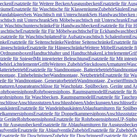
Becken
Ersatzteile für Weitere Becken
Ausgussbecken
Ersatzteile für Au
nräume
Ersatzteile für Waschtische für Klassenräume
Zubehör
Säulen
Ersa
andablagen
Sets Waschtisch mit Unterschrank
Sets Handwaschbecken 
aschtisch mit Unterschrank
Sets Möbelwaschtisch mit Unterschrank
Ersa
für Waschtischunterschränke
Für Handwaschbecken
Ersatzteile für Für
aschtische
Ersatzteile für Für Möbelwaschtische
Für Eckhandwaschbec
rsatzteile für Waschtischplatten
Für Aufsatzwaschtisch Schalenform
Ers
änke
Ersatzteile für Seitenschränke
Niedrige Seitenschränke
Ersatzteile f
ängeschränke
Ersatzteile für Hängeschränke
Weitere Möbel
Ersatzteile 
d Ordnungsboxen
Handtuchhalter und Handtuchhaken
Lichtelemente
Grif
tzteile für Spiegel
Mit integrierter Beleuchtung
Ersatzteile für Mit integr
behör
Lichtelemente
Griffe
Weiteres Zubehör
Steckdosen
Armaturen
Wasc
tteriebetrieb
Ersatzteile für Standmontage, Batteriebetrieb
Standmontage
dmontage, Einhebelmischer
Wandmontage, Netzbetrieb
Ersatzteile für W
teile für Wandmontage, Generatorbetrieb
Wandmontage, Zweigriffmisch
rmaturen
Apparateanschlüsse für Waschplatz, Spülbecken, Geräte und 
 Rohrbogensiphons
Rohrbogensiphons, Raumsparmodell
Ersatzteile für
rohrsiphons für Waschbecken, Raumsparmodell
Ersatzteile für Tauch
nschlüsse
Anschlussstutzen
Anschlussbögen
Abdeckungen
Anschlüsse
Er
aukästen
Ersatzteile für Wandeinbaukästen
Ablaufgarnituren für Spülb
elkammersiphons
Ersatzteile für Doppelkammersiphons
Anschlussstutz
für Geräte
Rohrbogensiphons
Ersatzteile für Rohrbogensiphons
UP-Sipho
en für Ausgussbecken
Ersatzteile für Ablaufgarnituren für Ausgussbecke
ufventile
Ersatzteile für Ablaufventile
Zubehör
Ersatzteile für Zubehör
D
Ersatzteile für Duschrinnen
Zubehör für Duschrinnen
Ersatzteile für Zu