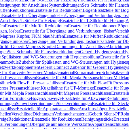
festigungen für Anschlüsse
Systemdichtungen
Sets Schraube für Flansc
Muffen
Reduktionen
Ersatzteile für Reduktionen
Bögen
Ersatzteile für Bö
r
Ersatzteile für Übergänge unlösbar
Übergänge und Verbindungen, lös
r Anschlüsse
T-Stücke für Heizung
Ersatzteile für T-Stücke für Heizung
A
fen
Ersatzteile für Muffen
Reduktionen
Ersatzteile für Reduktionen
Böge
gen, lösbar
Ersatzteile für Übergänge und Verbindungen, lösbar
Verschl
it Mapress Kupfer, FKM blau
Muffen
Ersatzteile für Muffen
Reduktionen
E
ergänge unlösbar
Übergänge und Verbindungen, lösbar
Ersatzteile für Ü
hör für Geberit Mapress Kupfer
Dämmungen für Anschlüsse
Abdichtunge
ngen
Sets Schraube für Flanschverbindungen
Geberit Hygienesystem
Hyg
n
Spülkästen und WC-Steuerungen mit Hygienespülung
Ersatzteile fü
nbaumodule
Zubehör für Spülkästen und WC-Steuerungen mit Hygienes
etzwerkkomponenten
Geberit Connect Zubehör für Geberit Hygienesy
e für Konverter
Sensoren
Montagematerial
Rohrarmaturen
Schrägsitzventi
la Pressanschlüssen
Ersatzteile für Mit Mepla Pressanschlüssen
Mit Map
lhähne
Mit FlowFit Pressanschlüssen
Ersatzteile für Mit FlowFit Pressan
press Pressanschlüssen
Kugelhähne für UP-Montage
Ersatzteile für Ku
 für Mit Mepla Pressanschlüssen
Mit Mapress Pressanschlüssen
Ersatztei
le für Formstücke
Bögen
Abzweige
Ersatzteile für Abzweige
Reduktione
bindungen
Schweißverbindungen
Steckverbindungen
Ersatzteile für Ste
nschlüsse
Ersatzteile für Apparateanschlüsse
Anschlussbögen
Ersatzteil
hellen
Verschlüsse
Dichtungen
Verbrauchsmaterial
Geberit Silent-PP
Roh
weige
Reduktionen
Ersatzteile für Reduktionen
Reinigungsstücke
Ersatzte
allverbindungen
Übergänge auf andere Werkstoffe
Apparateanschlüsse
E