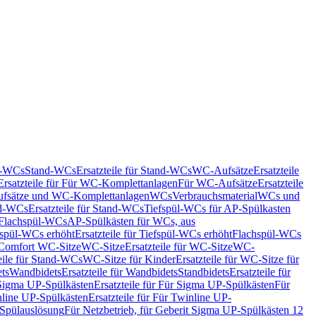
nd-WCs
Stand-WCs
Ersatzteile für Stand-WCs
WC-Aufsätze
Ersatzteile
Ersatzteile für Für WC-Komplettanlagen
Für WC-Aufsätze
Ersatzteile
fsätze und WC-Komplettanlagen
WCs
Verbrauchsmaterial
WCs und
d-WCs
Ersatzteile für Stand-WCs
Tiefspül-WCs für AP-Spülkasten
r Flachspül-WCs
AP-Spülkästen für WCs, aus
fspül-WCs erhöht
Ersatzteile für Tiefspül-WCs erhöht
Flachspül-WCs
r Comfort WC-Sitze
WC-Sitze
Ersatzteile für WC-Sitze
WC-
eile für Stand-WCs
WC-Sitze für Kinder
Ersatzteile für WC-Sitze für
ts
Wandbidets
Ersatzteile für Wandbidets
Standbidets
Ersatzteile für
Sigma UP-Spülkästen
Ersatzteile für Für Sigma UP-Spülkästen
Für
line UP-Spülkästen
Ersatzteile für Für Twinline UP-
 Spülauslösung
Für Netzbetrieb, für Geberit Sigma UP-Spülkästen 12