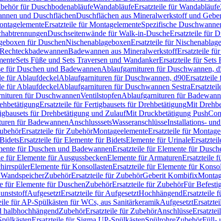
Zubehör für Duschbodenabläufe
Wandabläufe
Ersatzteile für Wandabläufe
wannen und Duschflächen
Duschflächen aus Mineralwerkstoff und Geberi
ntagelemente
Ersatzteile für Montagelemente
Spezifische Duschwanne
schabtrennungen
Duschseitenwände für Walk-in-Dusche
Ersatzteile für
lageboxen für Duschen
Nischenablageboxen
Ersatzteile für Nischenabla
ür Rechteckbadewannen
Badewannen aus Mineralwerkstoff
Ersatzteile f
mente
Sets Füße und Sets Traversen und Wandanker
Ersatzteile für Set
se für Duschen und Badewannen
Ablaufgarnituren für Duschwannen, 
ile für Ablaufdeckel
Ablaufgarnituren für Duschwannen, d90
Ersatzteil
ile für Ablaufdeckel
Ablaufgarnituren für Duschwannen Sestra
Ersatztei
rnituren für Duschwannen
Ventilstopfen
Ablaufgarnituren für Badewann
rehbetätigung
Ersatzteile für Fertigbausets für Drehbetätigung
Mit Drehbe
rtigbausets für Drehbetätigung und Zulauf
Mit Druckbetätigung PushCon
ituren für Badewannen
Anschlusssets
Wasseranschlüsse
Installations- un
ubehör
Ersatzteile für Zubehör
Montageelemente
Ersatzteile für Montag
Bidets
Ersatzteile für Elemente für Bidets
Elemente für Urinale
Ersatztei
mente für Duschen und Badewannen
Ersatzteile für Elemente für Dus
ile für Elemente für Ausgussbecken
Elemente für Armaturen
Ersatzteile 
hirrspüler
Elemente für Konsollasten
Ersatzteile für Elemente für Konso
r Wandspeicher
Zubehör
Ersatzteile für Zubehör
Geberit Kombifix
Montag
le für Elemente für Duschen
Zubehör
Ersatzteile für Zubehör
Für Befesti
unststoff
Aufgesetzt
Ersatzteile für Aufgesetzt
Hochhängend
Ersatzteile
eile für AP-Spülkästen für WCs, aus Sanitärkeramik
Aufgesetzt
Ersatztei
nd halbhochhängend
Zubehör
Ersatzteile für Zubehör
Anschlüsse
Ersatztei
pülkästen
Ersatzteile für Sigma UP-Spülkästen
Spülrohre
Zubehör
Füll- 