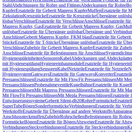
Stahl
Abdichtungen für Rohre und Fittings
Abdeckungen für Rohre
Be
Kupfer
Ersatzteile für Geberit Mapress Kupfer
Muffen
Ersatzteile für 
Zirkulation
Kreuzstücke
Ersatzteile für Kreuzstücke
Übergänge unlösba
lösbar
Verschlüsse
Ersatzteile für Verschlüsse
Anschlüsse
Ersatzteile fü
Mapress Kupfer, Gas
Ersatzteile für Geberit Mapress Kupfer, Gas
Muf
unlösbar
Ersatzteile für Übergänge unlösbar
Übergänge und Verbindun
Anschlüsse
Geberit Mapress Kupfer, FKM blau
Ersatzteile für Geber
Stücke
Ersatzteile für T-Stücke
Übergänge unlösbar
Ersatzteile für Üb
Verschlüsse
Zubehör für Geberit Mapress Kupfer
Ersatzteile für Zube
Anschlüsse
Ersatzteile für Befestigungen für Anschlüsse
Systemdichtu
Hygienespüleinheiten
Sensoren
Kabel
Abdeckungen und Abdeckplatte
mit Hygienespülung
Hygieneeinbaumodule
Ersatzteile für Hygieneei
mit Hygienespülung
Sensoren
Kabel
Netzteile
Ersatzteile für Netzteile
N
Hygienesystem
Gateways
Ersatzteile für Gateways
Konverter
Ersatzteil
Pressanschlüssen
Ersatzteile für Mit FlowFit Pressanschlüssen
Mit Mep
Pressanschlüssen
Probenahmeventile
Kugelhähne
Ersatzteile für Kuge
Pressanschlüssen
Mit Mapress Pressanschlüssen
Ersatzteile für Mit Ma
Mit FlowFit Pressanschlüssen
Mit Mepla Pressanschlüssen
Ersatzteile
Entwässerungssysteme
Geberit Silent-db20
Rohre
Formstücke
Ersatztei
SuperTube
Bögen
Sonderformstücke
Verbindungen
Ersatzteile für Ver
Werkstoffe
Ersatzteile für Übergänge auf andere Werkstoffe
Apparatea
Anschlusssteckmuffen
Zubehör
Rohrschellen
Befestigungen für Rohrsc
Formstücke
Bögen
Ersatzteile für Bögen
Abzweige
Ersatzteile für Abz
Verbindungen
Steckverbindungen
Ersatzteile für Steckverbindungen
Kr