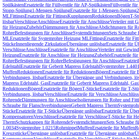
Spülkästen
Ersatzteile für Füllventile für AP-Spülkästen
Füllventile fü
Stopp-Spülung
1-Mengen-Spülung
Ersatzteile für 1-Mengen-Spülung
2
ML
Fittings
Ersatzteile für Fittings
Kupplungen
Reduktionen
Bögen
T-St
lösbar
Verschlüsse
Anschlüsse
Ersatzteile für Anschlüsse
Verteiler mit 
für Heizung
Zubehör
Dämmungen für Anschlüsse
Abdichtungen für Ro
Rohre
Befestigungen für Anschlüsse
Systemdichtungen
Sets Schraube 
ML
Ersatzteile für Systemrohre Heizung ML
Fittings
Ersatzteile für Fit
Stücke
Innenliegende Zirkulation
Übergänge unlösbar
Ersatzteile für 
Verschlüsse
Anschlüsse
Ersatzteile für Anschlüsse
Verteiler mit Gewin
Heizung
Ersatzteile für Anschlüsse für Heizung
Zubehör
Ersatzteile fü
Rohre
Befestigungen für Rohre
Befestigungen für Anschlüsse
Ersatzte
Edelstahl
Ersatzteile für Geberit Mapress Edelstahl
Systemrohre 1.440
Muffen
Reduktionen
Ersatzteile für Reduktionen
Bögen
Ersatzteile für
Verbindungen, lösbar
Ersatzteile für Übergänge und Verbindungen, lö
Mapress Edelstahl, Gas
Ersatzteile für Geberit Mapress Edelstahl, Gas
Reduktionen
Bögen
Ersatzteile für Bögen
T-Stücke
Ersatzteile für T-St
Verbindungen, lösbar
Verschlüsse
Ersatzteile für Verschlüsse
Anschlüss
Rohrende
Dämmungen für Anschlüsse
Isolierungen für Rohre und Fitt
Schraube für Flanschverbindungen
Geberit Mapress Therm
Systemroh
Stücke
Ersatzteile für T-Stücke
Übergänge unlösbar
Ersatzteile für Üb
Kompensatoren
Verschlüsse
Ersatzteile für Verschlüsse
T-Stücke für H
Therm
Schutzkappen für Rohrende
Systemdichtungen
Sets Schraube f
1.0034
Systemrohre 1.0215
Rohrnippel
Muffen
Ersatzteile für Muffen
R
Kreuzstücke
Übergänge unlösbar
Ersatzteile für Übergänge unlösbar
Üb
Kompensatoren
Verschlüsse
Ersatzteile für Verschlüsse
T-Stücke für H