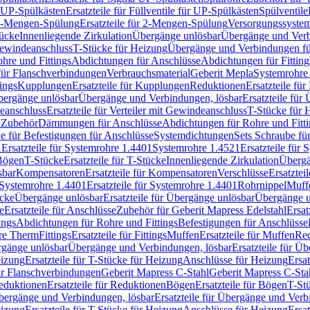
r UP-Spülkästen
Ersatzteile für Füllventile für UP-Spülkästen
Spülventile
-Mengen-Spülung
Ersatzteile für 2-Mengen-Spülung
Versorgungssyste
ücke
Innenliegende Zirkulation
Übergänge unlösbar
Übergänge und Verb
Gewindeanschluss
T-Stücke für Heizung
Übergänge und Verbindungen fü
hre und Fittings
Abdichtungen für Anschlüsse
Abdichtungen für Fitting
für Flanschverbindungen
Verbrauchsmaterial
Geberit Mepla
Systemrohr
tings
Kupplungen
Ersatzteile für Kupplungen
Reduktionen
Ersatzteile fü
Übergänge unlösbar
Übergänge und Verbindungen, lösbar
Ersatzteile fü
deanschluss
Ersatzteile für Verteiler mit Gewindeanschluss
T-Stücke für 
r Zubehör
Dämmungen für Anschlüsse
Abdichtungen für Rohre und Fitti
ile für Befestigungen für Anschlüsse
Systemdichtungen
Sets Schraube fü
1
Ersatzteile für Systemrohre 1.4401
Systemrohre 1.4521
Ersatzteile für
 Bögen
T-Stücke
Ersatzteile für T-Stücke
Innenliegende Zirkulation
Übergä
sbar
Kompensatoren
Ersatzteile für Kompensatoren
Verschlüsse
Ersatztei
Systemrohre 1.4401
Ersatzteile für Systemrohre 1.4401
Rohrnippel
Muff
ücke
Übergänge unlösbar
Ersatzteile für Übergänge unlösbar
Übergänge u
e
Ersatzteile für Anschlüsse
Zubehör für Geberit Mapress Edelstahl
Ersat
ings
Abdichtungen für Rohre und Fittings
Befestigungen für Anschlüsse
re Therm
Fittings
Ersatzteile für Fittings
Muffen
Ersatzteile für Muffen
Re
ergänge unlösbar
Übergänge und Verbindungen, lösbar
Ersatzteile für Ü
eizung
Ersatzteile für T-Stücke für Heizung
Anschlüsse für Heizung
Ersat
ür Flanschverbindungen
Geberit Mapress C-Stahl
Geberit Mapress C-Sta
eduktionen
Ersatzteile für Reduktionen
Bögen
Ersatzteile für Bögen
T-St
ergänge und Verbindungen, lösbar
Ersatzteile für Übergänge und Verb
eizung
Ersatzteile für T-Stücke für Heizung
Anschlüsse für Heizung
Ersat