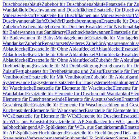
Duschbodenabläufe
Zubehör für Duschbodenabläufe
Ersatzteile für 
Wandabläufe
Duschwannen und Duschflächen
Ersatzteile für Dusch
Mineralwerkstoff
Ersatzteile für Duschflächen aus Mineralwerkstoff
Mo
Duschwannenabläufe
Zubehör
Duschabtrennungen
Ersatzteile für Du
Zubehör
Nischenablageboxen für Duschen
Ersatzteile für Nischenab
für Badewannen aus Sanitäracryl
Rechteckbadewannen
Ersatzteile f
für Badewannen für Babys
Montagelemente
Ersatzteile für Montagele
Wandanker
Zubehör
Reparatursets
Weiteres Zubehör
Apparateanschlüs
Ablaufdeckel
Ersatzteile für Ohne Ablaufdeckel
Ablaufdeckel
Ersatzte
Ablaufdeckel
Ersatzteile für Ohne Ablaufdeckel
Ablaufdeckel
Ersatzte
Ablaufdeckel
Ersatzteile für Ohne Ablaufdeckel
Zubehör für Ablaufga
Drehbetätigung
Ersatzteile für Mit Drehbetätigung
Fertigbausets für D
Zulauf
Fertigbausets für Drehbetätigung und Zulauf
Ersatzteile für Fe
Ventilstopfen
Ersatzteile für Mit Ventilstopfen
Zubehör für Ablaufgarn
Systemwände
Tragsysteme
Ersatzteile für Tragsysteme
Beplankungen
Z
für Waschtische
Ersatzteile für Elemente für Waschtische
Elemente für 
Wandablauf
Ersatzteile für Elemente für Duschen mit Wandablauf
Ele
Elemente für Duschtrennwände
Elemente für Ausgussbecken
Ersatzte
Geschirrspüler
Ersatzteile für Elemente für Waschmaschinen und Gesc
Küchenspülen
Elemente für Wandspeicher
Ersatzteile für Elemente fü
WCs
Ersatzteile für Elemente für WCs
Elemente für Duschen
Ersatztei
für WCs, aus Kunststoff
Ersatzteile für AP-Spülkästen für WCs, aus K
halbhochhängend
AP-Spülkästen für WCs, aus Sanitärkeramik
Ersatzt
für AP-Spülkästen
Hochhängend
Ersatzteile für Hochhängend
Tief- u
Staueinsätze
Verbrauchsmaterial
Spülventile
UP-Spülkästen
Sigma UP-S