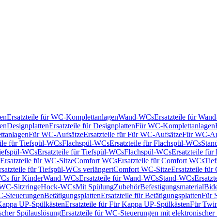
en
Ersatzteile für WC-Komplettanlagen
Wand-WCs
Ersatzteile für Wa
ken
Designplatten
Ersatzteile für Designplatten
Für WC-Komplettanlagen
tanlagen
Für WC-Aufsätze
Ersatzteile für Für WC-Aufsätze
Für WC-Au
eile für Tiefspül-WCs
Flachspül-WCs
Ersatzteile für Flachspül-WCs
Stan
iefspül-WCs
Ersatzteile für Tiefspül-WCs
Flachspül-WCs
Ersatzteile fü
Ersatzteile für WC-Sitze
Comfort WCs
Ersatzteile für Comfort WCs
Tie
rsatzteile für Tiefspül-WCs verlängert
Comfort WC-Sitze
Ersatzteile fü
WCs für Kinder
Wand-WCs
Ersatzteile für Wand-WCs
Stand-WCs
Ersatzt
r WC-Sitzringe
Hock-WCs
Mit Spülung
Zubehör
Befestigungsmaterial
Bide
C-Steuerungen
Betätigungsplatten
Ersatzteile für Betätigungsplatten
Für 
Kappa UP-Spülkästen
Ersatzteile für Für Kappa UP-Spülkästen
Für Twin
scher Spülauslösung
Ersatzteile für WC-Steuerungen mit elektronischer