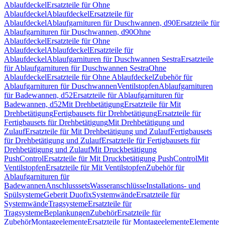
Ablaufdeckel
Ersatzteile für Ohne
Ablaufdeckel
Ablaufdeckel
Ersatzteile für
Ablaufdeckel
Ablaufgarnituren für Duschwannen, d90
Ersatzteile für
Ablaufgarnituren für Duschwannen, d90
Ohne
Ablaufdeckel
Ersatzteile für Ohne
Ablaufdeckel
Ablaufdeckel
Ersatzteile für
Ablaufdeckel
Ablaufgarnituren für Duschwannen Sestra
Ersatzteile
für Ablaufgarnituren für Duschwannen Sestra
Ohne
Ablaufdeckel
Ersatzteile für Ohne Ablaufdeckel
Zubehör für
Ablaufgarnituren für Duschwannen
Ventilstopfen
Ablaufgarnituren
für Badewannen, d52
Ersatzteile für Ablaufgarnituren für
Badewannen, d52
Mit Drehbetätigung
Ersatzteile für Mit
Drehbetätigung
Fertigbausets für Drehbetätigung
Ersatzteile für
Fertigbausets für Drehbetätigung
Mit Drehbetätigung und
Zulauf
Ersatzteile für Mit Drehbetätigung und Zulauf
Fertigbausets
für Drehbetätigung und Zulauf
Ersatzteile für Fertigbausets für
Drehbetätigung und Zulauf
Mit Druckbetätigung
PushControl
Ersatzteile für Mit Druckbetätigung PushControl
Mit
Ventilstopfen
Ersatzteile für Mit Ventilstopfen
Zubehör für
Ablaufgarnituren für
Badewannen
Anschlusssets
Wasseranschlüsse
Installations- und
Spülsysteme
Geberit Duofix
Systemwände
Ersatzteile für
Systemwände
Tragsysteme
Ersatzteile für
Tragsysteme
Beplankungen
Zubehör
Ersatzteile für
Zubehör
Montageelemente
Ersatzteile für Montageelemente
Elemente