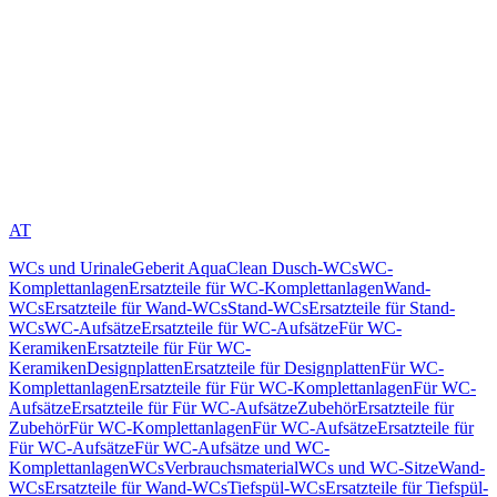
AT
WCs und Urinale
Geberit AquaClean Dusch-WCs
WC-
Komplettanlagen
Ersatzteile für WC-Komplettanlagen
Wand-
WCs
Ersatzteile für Wand-WCs
Stand-WCs
Ersatzteile für Stand-
WCs
WC-Aufsätze
Ersatzteile für WC-Aufsätze
Für WC-
Keramiken
Ersatzteile für Für WC-
Keramiken
Designplatten
Ersatzteile für Designplatten
Für WC-
Komplettanlagen
Ersatzteile für Für WC-Komplettanlagen
Für WC-
Aufsätze
Ersatzteile für Für WC-Aufsätze
Zubehör
Ersatzteile für
Zubehör
Für WC-Komplettanlagen
Für WC-Aufsätze
Ersatzteile für
Für WC-Aufsätze
Für WC-Aufsätze und WC-
Komplettanlagen
WCs
Verbrauchsmaterial
WCs und WC-Sitze
Wand-
WCs
Ersatzteile für Wand-WCs
Tiefspül-WCs
Ersatzteile für Tiefspül-