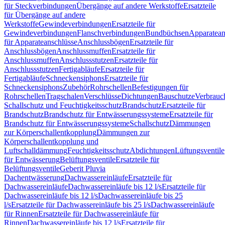
für Steckverbindungen
Übergänge auf andere Werkstoffe
Ersatzteile
für Übergänge auf andere
Werkstoffe
Gewindeverbindungen
Ersatzteile für
Gewindeverbindungen
Flanschverbindungen
Bundbüchsen
Apparatean
für Apparateanschlüsse
Anschlussbögen
Ersatzteile für
Anschlussbögen
Anschlussmuffen
Ersatzteile für
Anschlussmuffen
Anschlussstutzen
Ersatzteile für
Anschlussstutzen
Fertigabläufe
Ersatzteile für
Fertigabläufe
Schneckensiphons
Ersatzteile für
Schneckensiphons
Zubehör
Rohrschellen
Befestigungen für
Rohrschellen
Tragschalen
Verschlüsse
Dichtungen
Bauschutze
Verbrauc
Schallschutz und Feuchtigkeitsschutz
Brandschutz
Ersatzteile für
Brandschutz
Brandschutz für Entwässerungssysteme
Ersatzteile für
Brandschutz für Entwässerungssysteme
Schallschutz
Dämmungen
zur Körperschallentkopplung
Dämmungen zur
Körperschallentkopplung und
Luftschalldämmung
Feuchtigkeitsschutz
Abdichtungen
Lüftungsventile
für Entwässerung
Belüftungsventile
Ersatzteile für
Belüftungsventile
Geberit Pluvia
Dachentwässerung
Dachwassereinläufe
Ersatzteile für
Dachwassereinläufe
Dachwassereinläufe bis 12 l/s
Ersatzteile für
Dachwassereinläufe bis 12 l/s
Dachwassereinläufe bis 25
l/s
Ersatzteile für Dachwassereinläufe bis 25 l/s
Dachwassereinläufe
für Rinnen
Ersatzteile für Dachwassereinläufe für
Rinnen
Dachwassereinläufe bis 12 l/s
Ersatzteile für