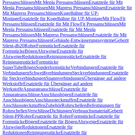
Pressanschlüssen
Mit Mepla Pressanschlüssen
Ersatzteile für Mit
Mepla Pressanschlüssen
Mit Mapress Pressanschlüssen
Ersatzteile für
Mit Mapress Pressanschlüssen
Kugelhähne für UP-
Montage
Ersatzteile für Kugelhähne für UP-Montage
Mit FlowFit
Pressanschlüssen
Ersatzteile für Mit FlowFit Pressanschlüssen
Mit
Mepla Pressanschlüssen
Ersatzteile für Mit Mepla
Pressanschlüssen
Mit Mapress Pressanschlüssen
Ersatzteile für Mit
Mapress Pressanschlüssen
Gebäude-Entwässerungssysteme
Geberit
Silent-db20
Rohre
Formstücke
Ersatzteile für
Formstücke
Bögen
Abzweige
Ersatzteile für
Abzweige
Reduktionen
Reinigungsstücke
Ersatzteile für
Reinigungsstücke
Formstücke
SuperTube
Bögen
Sonderformstücke
Verbindungen
Ersatzteile für
Verbindungen
Schweißverbindungen
Steckverbindungen
Ersatzteile
für Steckverbindungen
Spannverbindungen
Übergänge auf andere
Werkstoffe
Ersatzteile für Übergänge auf andere
Werkstoffe
Apparateanschlüsse
Ersatzteile für
Apparateanschlüsse
Anschlussbögen
Ersatzteile für
Anschlussbögen
Anschlusssteckmuffen
Ersatzteile für
Anschlusssteckmuffen
Zubehör
Rohrschellen
Befestigungen für
Rohrschellen
Verschlüsse
Dichtungen
Verbrauchsmaterial
Geberit
Silent-PP
Rohre
Ersatzteile für Rohre
Formstücke
Ersatzteile für
Formstücke
Bögen
Ersatzteile für Bögen
Abzweige
Ersatzteile für
Abzweige
Reduktionen
Ersatzteile für
Reduktionen
Reinigungsstücke
Ersatzteile für