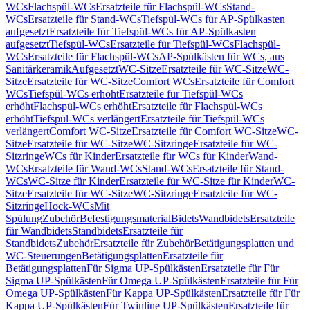
WCs
Flachspül-WCs
Ersatzteile für Flachspül-WCs
Stand-
WCs
Ersatzteile für Stand-WCs
Tiefspül-WCs für AP-Spülkasten
aufgesetzt
Ersatzteile für Tiefspül-WCs für AP-Spülkasten
aufgesetzt
Tiefspül-WCs
Ersatzteile für Tiefspül-WCs
Flachspül-
WCs
Ersatzteile für Flachspül-WCs
AP-Spülkästen für WCs, aus
Sanitärkeramik
Aufgesetzt
WC-Sitze
Ersatzteile für WC-Sitze
WC-
Sitze
Ersatzteile für WC-Sitze
Comfort WCs
Ersatzteile für Comfort
WCs
Tiefspül-WCs erhöht
Ersatzteile für Tiefspül-WCs
erhöht
Flachspül-WCs erhöht
Ersatzteile für Flachspül-WCs
erhöht
Tiefspül-WCs verlängert
Ersatzteile für Tiefspül-WCs
verlängert
Comfort WC-Sitze
Ersatzteile für Comfort WC-Sitze
WC-
Sitze
Ersatzteile für WC-Sitze
WC-Sitzringe
Ersatzteile für WC-
Sitzringe
WCs für Kinder
Ersatzteile für WCs für Kinder
Wand-
WCs
Ersatzteile für Wand-WCs
Stand-WCs
Ersatzteile für Stand-
WCs
WC-Sitze für Kinder
Ersatzteile für WC-Sitze für Kinder
WC-
Sitze
Ersatzteile für WC-Sitze
WC-Sitzringe
Ersatzteile für WC-
Sitzringe
Hock-WCs
Mit
Spülung
Zubehör
Befestigungsmaterial
Bidets
Wandbidets
Ersatzteile
für Wandbidets
Standbidets
Ersatzteile für
Standbidets
Zubehör
Ersatzteile für Zubehör
Betätigungsplatten und
WC-Steuerungen
Betätigungsplatten
Ersatzteile für
Betätigungsplatten
Für Sigma UP-Spülkästen
Ersatzteile für Für
Sigma UP-Spülkästen
Für Omega UP-Spülkästen
Ersatzteile für Für
Omega UP-Spülkästen
Für Kappa UP-Spülkästen
Ersatzteile für Für
Kappa UP-Spülkästen
Für Twinline UP-Spülkästen
Ersatzteile für