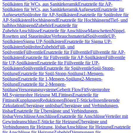
Spülkästen für WCs, aus Sanitärkeramik
Ersatzteile für AP-
Spülkästen für WCs, aus Sanitärkeramik
Aufgesetzt
Ersatzteile für
Aufgesetzt
Spülrohre für AP-Spülkästen
Ersatzteile für Spülrohre für
AP-Spülkästen
Hochhängend
Ersatzteile für Hochhängend
Tief- und
halbhochhängend
Zubehör
Ersatzteile für
Zubehör
Anschlüsse
Ersatzteile für Anschlüsse
Manschetten
Nippel,
Rosetten und Staueinsätze
Verbrauchsmaterial
Spülventile
UP-
Spülkästen
Sigma UP-Spülkästen
Ersatzteile für Sigma UP-
Spülkästen
Spülrohre
Zubehör
Füll- und
Spülventile
Füllventile
Ersatzteile für Füllventile
Füllventile für AP-
Spülkästen
Ersatzteile für Füllventile für AP-Spülkästen
Füllventile
für UP-Spülkästen
Ersatzteile für Füllventile für UP-
Spülkästen
Spülventile
Ersatzteile für Spülventile
Spül-Stopp-
Spülung
Ersatzteile für Spül-Stopp-Spülung
1-Mengen-
Spülung
Ersatzteile für 1-Mengen-Spülung
2-Mengen-
Spülung
Ersatzteile für 2-Mengen-
Spülung
Versorgungssysteme
Geberit FlowFit
Systemrohre
ML
Systemrohre Heizung ML
Fittings
Ersatzteile für
Fittings
Kupplungen
Reduktionen
Bögen
T-Stücke
Innenliegende
Zirkulation
Übergänge unlösbar
Übergänge und Verbindungen,
lösbar
Ersatzteile für Übergänge und Verbindungen,
lösbar
Verschlüsse
Anschlüsse
Ersatzteile für Anschlüsse
Verteiler mit
Gewindeanschluss
T-Stücke für Heizung
Übergänge und
Verbindungen für Heizung, lösbar
Anschlüsse für Heizung
Ersatzteile
für Anschlüsse für Heizung
Zubehör
Dämmungen für