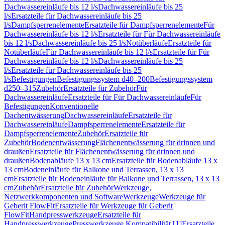
Dachwassereinläufe bis 12 l/s
Dachwassereinläufe bis 25
l/s
Ersatzteile für Dachwassereinläufe bis 25
l/s
Dampfsperrenelemente
Ersatzteile für Dampfsperrenelemente
Für
Dachwassereinläufe bis 12 l/s
Ersatzteile für Für Dachwassereinläufe
bis 12 l/s
Dachwassereinläufe bis 25 l/s
Notüberläufe
Ersatzteile für
Notüberläufe
Für Dachwassereinläufe bis 12 l/s
Ersatzteile für Für
Dachwassereinläufe bis 12 l/s
Dachwassereinläufe bis 25
l/s
Ersatzteile für Dachwassereinläufe bis 25
l/s
Befestigungen
Befestigungssystem d40–200
Befestigungssystem
d250–315
Zubehör
Ersatzteile für Zubehör
Für
Dachwassereinläufe
Ersatzteile für Für Dachwassereinläufe
Für
Befestigungen
Konventionelle
Dachentwässerung
Dachwassereinläufe
Ersatzteile für
Dachwassereinläufe
Dampfsperrenelemente
Ersatzteile für
Dampfsperrenelemente
Zubehör
Ersatzteile für
Zubehör
Bodenentwässerung
Flächenentwässerung für drinnen und
draußen
Ersatzteile für Flächenentwässerung für drinnen und
draußen
Bodenabläufe 13 x 13 cm
Ersatzteile für Bodenabläufe 13 x
13 cm
Bodeneinläufe für Balkone und Terrassen, 13 x 13
cm
Ersatzteile für Bodeneinläufe für Balkone und Terrassen, 13 x 13
cm
Zubehör
Ersatzteile für Zubehör
Werkzeuge,
Netzwerkkomponenten und Software
Werkzeuge
Werkzeuge für
Geberit FlowFit
Ersatzteile für Werkzeuge für Geberit
FlowFit
Handpresswerkzeuge
Ersatzteile für
Handpresswerkzeuge
Presswerkzeuge Kompatibilität [1]
Ersatzteile