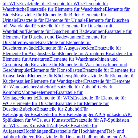
für WCs
Ersatzteile für Elemente für WCs
Elemente für
Waschtische
Ersatzteile für Elemente für Waschtische
Elemente für
Bidets
Ersatzteile für Elemente für Bidets
Elemente für
Urinale
Ersatzteile für Elemente für Urinale
Elemente für Duschen
mit Wandablauf
Ersatzteile für Elemente für Duschen mit
Wandablauf
Elemente für Duschen und Badewannen
Ersatzteile für
Elemente für Duschen und Badewannen
Elemente für
Duschtrennwände
Ersatzteile für Elemente für
Duschtrennwände
Elemente für Ausgussbecken
Ersatzteile für
Elemente für Ausgussbecken
Elemente für Armaturen
Ersatzteile für
Elemente für Armaturen
Elemente für Waschmaschinen und
Geschirrspüler
Ersatzteile für Elemente für Waschmaschinen und
Geschirrspüler
Elemente für Konsollasten
Ersatzteile für Elemente für
Konsollasten
Elemente für Küchenspülen
Ersatzteile für Elemente für
Küchenspülen
Elemente für Wandspeicher
Ersatzteile für Elemente
für Wandspeicher
Zubehör
Ersatzteile für Zubehör
Geberit
Kombifix
Montageelemente
Ersatzteile für
Montageelemente
Elemente für WCs
Ersatzteile für Elemente für
WCs
Elemente für Duschen
Ersatzteile für Elemente für
Duschen
Zubehör
Ersatzteile für Zubehör
Für
Befestigungen
Ersatzteile für Für Befestigungen
AP-Spülkästen
AP-
Spülkästen für WCs, aus Kunststoff
Ersatzteile für AP-Spülkästen
für WCs, aus Kunststoff
Aufgesetzt
Ersatzteile für
Aufgesetzt
Hochhängend
Ersatzteile für Hochhängend
Tief- und
halbhochhängend
Ersatzteile für Tief- und halbhochhängend
AP-