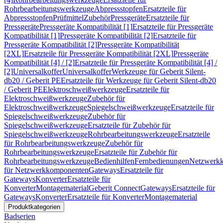
Rohrbearbeitungswerkzeuge
Abpressstopfen
Ersatzteile für
Abpressstopfen
Prüfmittel
Zubehör
Pressgeräte
Ersatzteile für
Pressgeräte
Pressgeräte Kompatibilität [1]
Ersatzteile für Pressgeräte
Kompatibilität [1]
Pressgeräte Kompatibilität [2]
Ersatzteile für
Pressgeräte Kompatibilität [2]
Pressgeräte Kompatibilität
[2XL]
Ersatzteile für Pressgeräte Kompatibilität [2XL]
Pressgeräte
Kompatibilität [4] / [2]
Ersatzteile für Pressgeräte Kompatibilität [4] /
[2]
Universalkoffer
Universalkoffer
Werkzeuge für Geberit Silent-
db20 / Geberit PE
Ersatzteile für Werkzeuge für Geberit Silent-db20
/ Geberit PE
Elektroschweißwerkzeuge
Ersatzteile für
Elektroschweißwerkzeuge
Zubehör für
Elektroschweißwerkzeuge
Spiegelschweißwerkzeuge
Ersatzteile für
Spiegelschweißwerkzeuge
Zubehör für
Spiegelschweißwerkzeuge
Ersatzteile für Zubehör für
Spiegelschweißwerkzeuge
Rohrbearbeitungswerkzeuge
Ersatzteile
für Rohrbearbeitungswerkzeuge
Zubehör für
Rohrbearbeitungswerkzeuge
Ersatzteile für Zubehör für
Rohrbearbeitungswerkzeuge
Bedienhilfen
Fernbedienungen
Netzwerk
für Netzwerkkomponenten
Gateways
Ersatzteile für
Gateways
Konverter
Ersatzteile für
Konverter
Montagematerial
Geberit Connect
Gateways
Ersatzteile für
Gateways
Konverter
Ersatzteile für Konverter
Montagematerial
Produktkategorien
Badserien