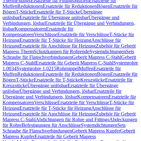
Therm
Fittings
Ersatzteile für Fittings
Muffen
Ersatzteile für
Muffen
Reduktionen
Ersatzteile für Reduktionen
Bögen
Ersatzteile für
Bögen
T-Stücke
Ersatzteile für T-Stücke
Übergänge
unlösbar
Ersatzteile für Übergänge unlösbar
Übergänge und
Verbindungen, lösbar
Ersatzteile für Übergänge und Verbindungen,
lösbar
Kompensatoren
Ersatzteile für
Kompensatoren
Verschlüsse
Ersatzteile für Verschlüsse
T-Stücke für
Heizung
Ersatzteile für T-Stücke für Heizung
Anschlüsse für
Heizung
Ersatzteile für Anschlüsse für Heizung
Zubehör für Geberit
Mapress Therm
Schutzkappen für Rohrende
Systemdichtungen
Sets
Schraube für Flanschverbindungen
Geberit Mapress C-Stahl
Geberit
Mapress C-Stahl
Ersatzteile für Geberit Mapress C-Stahl
Systemrohre
1.0034
Systemrohre 1.0215
Rohrnippel
Muffen
Ersatzteile für
Muffen
Reduktionen
Ersatzteile für Reduktionen
Bögen
Ersatzteile für
Bögen
T-Stücke
Ersatzteile für T-Stücke
Kreuzstücke
Ersatzteile für
Kreuzstücke
Übergänge unlösbar
Ersatzteile für Übergänge
unlösbar
Übergänge und Verbindungen, lösbar
Ersatzteile für
Übergänge und Verbindungen, lösbar
Kompensatoren
Ersatzteile für
Kompensatoren
Verschlüsse
Ersatzteile für Verschlüsse
T-Stücke für
Heizung
Ersatzteile für T-Stücke für Heizung
Anschlüsse für
Heizung
Ersatzteile für Anschlüsse für Heizung
Zubehör für Geberit
Mapress C-Stahl
Abdichtungen für Rohre und Fittings
Abdeckungen
für Rohre
Befestigungen für Anschlüsse
Systemdichtungen
Sets
Schraube für Flanschverbindungen
Geberit Mapress Kupfer
Geberit
Mapress Kupfer
Ersatzteile für Geberit Mapress