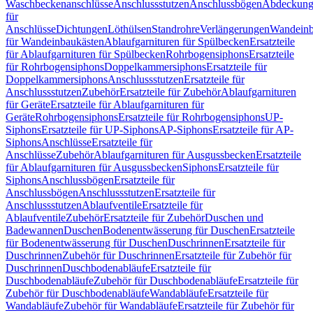
Waschbeckenanschlüsse
Anschlussstutzen
Anschlussbögen
Abdeckung
für
Anschlüsse
Dichtungen
Löthülsen
Standrohre
Verlängerungen
Wandeinb
für Wandeinbaukästen
Ablaufgarnituren für Spülbecken
Ersatzteile
für Ablaufgarnituren für Spülbecken
Rohrbogensiphons
Ersatzteile
für Rohrbogensiphons
Doppelkammersiphons
Ersatzteile für
Doppelkammersiphons
Anschlussstutzen
Ersatzteile für
Anschlussstutzen
Zubehör
Ersatzteile für Zubehör
Ablaufgarnituren
für Geräte
Ersatzteile für Ablaufgarnituren für
Geräte
Rohrbogensiphons
Ersatzteile für Rohrbogensiphons
UP-
Siphons
Ersatzteile für UP-Siphons
AP-Siphons
Ersatzteile für AP-
Siphons
Anschlüsse
Ersatzteile für
Anschlüsse
Zubehör
Ablaufgarnituren für Ausgussbecken
Ersatzteile
für Ablaufgarnituren für Ausgussbecken
Siphons
Ersatzteile für
Siphons
Anschlussbögen
Ersatzteile für
Anschlussbögen
Anschlussstutzen
Ersatzteile für
Anschlussstutzen
Ablaufventile
Ersatzteile für
Ablaufventile
Zubehör
Ersatzteile für Zubehör
Duschen und
Badewannen
Duschen
Bodenentwässerung für Duschen
Ersatzteile
für Bodenentwässerung für Duschen
Duschrinnen
Ersatzteile für
Duschrinnen
Zubehör für Duschrinnen
Ersatzteile für Zubehör für
Duschrinnen
Duschbodenabläufe
Ersatzteile für
Duschbodenabläufe
Zubehör für Duschbodenabläufe
Ersatzteile für
Zubehör für Duschbodenabläufe
Wandabläufe
Ersatzteile für
Wandabläufe
Zubehör für Wandabläufe
Ersatzteile für Zubehör für