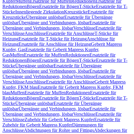
Kupfer
Muffen
Ersatzteile für Muffen
Reduktionen
Ersatzteile für
Reduktionen
Bögen
Ersatzteile für Bögen
T-Stücke
Ersatzteile für T-
Stücke
Innenliegende Zirkulation
Kreuzstücke
Ersatzteile für
Kreuzstücke
Übergänge unlösbar
Ersatzteile für Übergänge
unlösbar
Übergänge und Verbindungen, lösbar
Ersatzteile für
Übergänge und Verbindungen, lösbar
Verschlüsse
Ersatzteile für
Verschlüsse
Anschlüsse
Ersatzteile für Anschlüsse
T-Stücke für
Heizung
Ersatzteile für T-Stücke für Heizung
Anschlüsse für
Heizung
Ersatzteile für Anschlüsse für Heizung
Geberit Mapress
Kupfer, Gas
Ersatzteile für Geberit Mapress Kupfer,
Gas
Muffen
Ersatzteile für Muffen
Reduktionen
Ersatzteile für
Reduktionen
Bögen
Ersatzteile für Bögen
T-Stücke
Ersatzteile für T-
Stücke
Übergänge unlösbar
Ersatzteile für Übergänge
unlösbar
Übergänge und Verbindungen, lösbar
Ersatzteile für
Übergänge und Verbindungen, lösbar
Verschlüsse
Ersatzteile für
Verschlüsse
Anschlüsse
Ersatzteile für Anschlüsse
Geberit Mapress
Kupfer, FKM blau
Ersatzteile für Geberit Mapress Kupfer, FKM
blau
Muffen
Ersatzteile für Muffen
Reduktionen
Ersatzteile für
Reduktionen
Bögen
Ersatzteile für Bögen
T-Stücke
Ersatzteile für T-
Stücke
Übergänge unlösbar
Ersatzteile für Übergänge
unlösbar
Übergänge und Verbindungen, lösbar
Ersatzteile für
Übergänge und Verbindungen, lösbar
Verschlüsse
Ersatzteile für
Verschlüsse
Zubehör für Geberit Mapress Kupfer
Ersatzteile für
Zubehör für Geberit Mapress Kupfer
Dämmungen für
Anschlüsse
Abdichtungen für Rohre und Fittings
Abdeckungen für