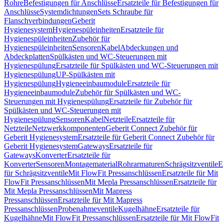
Rohre
Befestigungen für Anschlüsse
Ersatzteile für Befestigungen für
Anschlüsse
Systemdichtungen
Sets Schraube für
Flanschverbindungen
Geberit
Hygienesystem
Hygienespüleinheiten
Ersatzteile für
Hygienespüleinheiten
Zubehör für
Hygienespüleinheiten
Sensoren
Kabel
Abdeckungen und
Abdeckplatten
Spülkästen und WC-Steuerungen mit
Hygienespülung
Ersatzteile für Spülkästen und WC-Steuerungen mit
Hygienespülung
UP-Spülkästen mit
Hygienespülung
Hygieneeinbaumodule
Ersatzteile für
Hygieneeinbaumodule
Zubehör für Spülkästen und WC-
Steuerungen mit Hygienespülung
Ersatzteile für Zubehör für
Spülkästen und WC-Steuerungen mit
Hygienespülung
Sensoren
Kabel
Netzteile
Ersatzteile für
Netzteile
Netzwerkkomponenten
Geberit Connect Zubehör für
Geberit Hygienesystem
Ersatzteile für Geberit Connect Zubehör für
Geberit Hygienesystem
Gateways
Ersatzteile für
Gateways
Konverter
Ersatzteile für
Konverter
Sensoren
Montagematerial
Rohrarmaturen
Schrägsitzventile
E
für Schrägsitzventile
Mit FlowFit Pressanschlüssen
Ersatzteile für Mit
FlowFit Pressanschlüssen
Mit Mepla Pressanschlüssen
Ersatzteile für
Mit Mepla Pressanschlüssen
Mit Mapress
Pressanschlüssen
Ersatzteile für Mit Mapress
Pressanschlüssen
Probenahmeventile
Kugelhähne
Ersatzteile für
Kugelhähne
Mit FlowFit Pressanschlüssen
Ersatzteile für Mit FlowFit