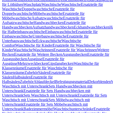
für Löthülsen
Waschplatz
Waschtische
Waschtische
Ersatzteile für
Waschtische
Doppelwaschtische
Ersatzteile für
Doppelwaschtische
Möbelwaschtische
Ersatzteile für
Möbelwaschtische
Aufsatzwaschtische
Ersatzteile für
Aufsatzwaschtische
Handwaschbecken
Ersatzteile für
Handwaschbecken
Aufsatzhandwaschbecken
Eckhandwaschbecken
H
für Halbeinbauwaschtische
Einbauwaschtische
Ersatzteile für
Einbauwaschtische
Unterbauwaschtische
Ersatzteile für
Unterbauwaschtische
Eckwaschtische
Waschtische
Comfort
Waschtische für Kinder
Ersatzteile für Waschtische für
Kinder
Waschtische
Waschrinnen
Ersatzteile für Waschrinnen
Weitere
Becken
Ersatzteile für Weitere Becken
Ausgussbecken
Ersatzteile für
Ausgussbecken
Ausgüsse
Ersatzteile für
Ausgüsse
Mehrzweckbecken
Gipsfangbecken
Waschtische für
Klassenräume
Ersatzteile für Waschtische für
Klassenräume
Zubehör
Säulen
Ersatzteile für
Säulen
Halbsäulen
Ersatzteile für
Halbsäulen
Zubehör
Ablaufdeckel
Befestigungsmaterial
Dekorblenden
W
Waschtisch mit Unterschrank
Sets Handwaschbecken mit
Unterschrank
Ersatzteile für Sets Handwaschbecken mit
Unterschrank
Sets Waschtisch mit Unterschrank
Ersatzteile für Sets
Waschtisch mit Unterschrank
Sets Möbelwaschtisch mit
Unterschrank
Ersatzteile für Sets Möbelwaschtisch mit
Unterschrank
Badezimmermöbel
Waschtischunterschränke
Ersatzteile