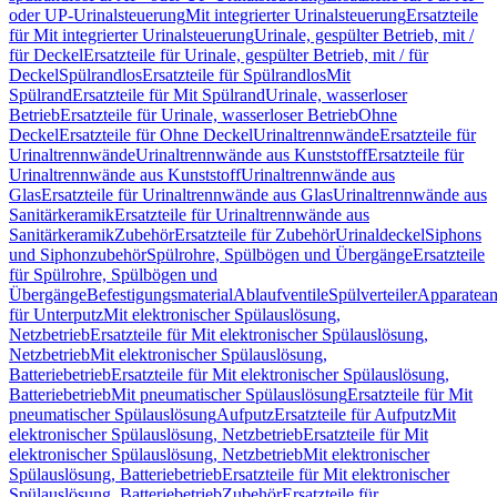
oder UP-Urinalsteuerung
Mit integrierter Urinalsteuerung
Ersatzteile
für Mit integrierter Urinalsteuerung
Urinale, gespülter Betrieb, mit /
für Deckel
Ersatzteile für Urinale, gespülter Betrieb, mit / für
Deckel
Spülrandlos
Ersatzteile für Spülrandlos
Mit
Spülrand
Ersatzteile für Mit Spülrand
Urinale, wasserloser
Betrieb
Ersatzteile für Urinale, wasserloser Betrieb
Ohne
Deckel
Ersatzteile für Ohne Deckel
Urinaltrennwände
Ersatzteile für
Urinaltrennwände
Urinaltrennwände aus Kunststoff
Ersatzteile für
Urinaltrennwände aus Kunststoff
Urinaltrennwände aus
Glas
Ersatzteile für Urinaltrennwände aus Glas
Urinaltrennwände aus
Sanitärkeramik
Ersatzteile für Urinaltrennwände aus
Sanitärkeramik
Zubehör
Ersatzteile für Zubehör
Urinaldeckel
Siphons
und Siphonzubehör
Spülrohre, Spülbögen und Übergänge
Ersatzteile
für Spülrohre, Spülbögen und
Übergänge
Befestigungsmaterial
Ablaufventile
Spülverteiler
Apparatean
für Unterputz
Mit elektronischer Spülauslösung,
Netzbetrieb
Ersatzteile für Mit elektronischer Spülauslösung,
Netzbetrieb
Mit elektronischer Spülauslösung,
Batteriebetrieb
Ersatzteile für Mit elektronischer Spülauslösung,
Batteriebetrieb
Mit pneumatischer Spülauslösung
Ersatzteile für Mit
pneumatischer Spülauslösung
Aufputz
Ersatzteile für Aufputz
Mit
elektronischer Spülauslösung, Netzbetrieb
Ersatzteile für Mit
elektronischer Spülauslösung, Netzbetrieb
Mit elektronischer
Spülauslösung, Batteriebetrieb
Ersatzteile für Mit elektronischer
Spülauslösung, Batteriebetrieb
Zubehör
Ersatzteile für