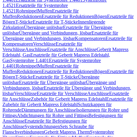
1.4521
Ersatzteile für Systemrohre
1.4521
Rohrnippel
Muffen
Ersatzteile für
Muffen
Reduktionen
Ersatzteile für Reduktionen
Bögen
Ersatzteile für
Bögen
T-Stücke
Ersatzteile für T-Stücke
Innenliegende
Zirkulation
Übergänge unlösbar
Ersatzteile für Übergänge
unlösbar
Übergänge und Verbindungen, lösbar
Ersatzteile für
Übergänge und Verbindungen, lösbar
Kompensatoren
Ersatzteile für
Kompensatoren
Verschlüsse
Ersatzteile für
Verschlüsse
Anschlüsse
Ersatzteile für Anschlüsse
Geberit Mapress
Edelstahl, Gas
Ersatzteile für Geberit Mapress Edelstahl,
Gas
Systemrohre 1.4401
Ersatzteile für Systemrohre
1.4401
Rohrnippel
Muffen
Ersatzteile für
Muffen
Reduktionen
Ersatzteile für Reduktionen
Bögen
Ersatzteile für
Bögen
T-Stücke
Ersatzteile für T-Stücke
Übergänge
unlösbar
Ersatzteile für Übergänge unlösbar
Übergänge und
Verbindungen, lösbar
Ersatzteile für Übergänge und Verbindungen,
lösbar
Verschlüsse
Ersatzteile für Verschlüsse
Anschlüsse
Ersatzteile
für Anschlüsse
Zubehör für Geberit Mapress Edelstahl
Ersatzteile für
Zubehör für Geberit Mapress Edelstahl
Schutzkappen für
Rohrende
Dämmungen für Anschlüsse
Isolierungen für Rohre und
Fittings
Abdichtungen für Rohre und Fittings
Befestigungen für
Anschlüsse
Ersatzteile für Befestigungen für
Anschlüsse
Systemdichtungen
Sets Schraube für
Flanschverbindungen
Geberit Mapress Therm
Systemrohre