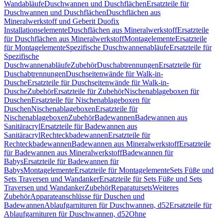
Wandabläufe
Duschwannen und Duschflächen
Ersatzteile für
Duschwannen und Duschflächen
Duschflächen aus
Mineralwerkstoff und Geberit Duofix
Installationselemente
Duschflächen aus Mineralwerkstoff
Ersatzteile
für Duschflächen aus Mineralwerkstoff
Montagelemente
Ersatzteile
für Montagelemente
Spezifische Duschwannenabläufe
Ersatzteile für
Spezifische
Duschwannenabläufe
Zubehör
Duschabtrennungen
Ersatzteile für
Duschabtrennungen
Duschseitenwände für Walk-in-
Dusche
Ersatzteile für Duschseitenwände für Walk-in-
Dusche
Zubehör
Ersatzteile für Zubehör
Nischenablageboxen für
Duschen
Ersatzteile für Nischenablageboxen für
Duschen
Nischenablageboxen
Ersatzteile für
Nischenablageboxen
Zubehör
Badewannen
Badewannen aus
Sanitäracryl
Ersatzteile für Badewannen aus
Sanitäracryl
Rechteckbadewannen
Ersatzteile für
Rechteckbadewannen
Badewannen aus Mineralwerkstoff
Ersatzteile
für Badewannen aus Mineralwerkstoff
Badewannen für
Babys
Ersatzteile für Badewannen für
Babys
Montagelemente
Ersatzteile für Montagelemente
Sets Füße und
Sets Traversen und Wandanker
Ersatzteile für Sets Füße und Sets
Traversen und Wandanker
Zubehör
Reparatursets
Weiteres
Zubehör
Apparateanschlüsse für Duschen und
Badewannen
Ablaufgarnituren für Duschwannen, d52
Ersatzteile für
Ablaufgarnituren für Duschwannen, d52
Ohne