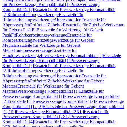
für Presswerkzeuge Kompatibilität [1]
Presswerkzeuge
Kompatibilität [2]
Ersatzteile für Presswerkzeuge Kompatibilität
[2]
Rohrbearbeitungswerkzeuge
Ersatzteile für
Rohrbearbeitungswerkzeuge
Abpressstopfen
Ersatzteile für
Abpressstopfen
Prüfmittel
Zubehör
Ersatzteile für Zubehör
Werkzeuge
für Geberit PushFit
Ersatzteile für Werkzeuge für Geberit
PushFit
Rohrbearbeitungswerkzeuge
Ersatzteile für
Rohrbearbeitungswerkzeuge
Werkzeuge für Geberit
Mepla
Ersatzteile für Werkzeuge für Geberit
Mepla
Handpresswerkzeuge
Ersatzteile für
Handpresswerkzeuge
Presswerkzeuge Kompatibilität [1]
Ersatzteile
für Presswerkzeuge Kompatibilität [1]
Presswerkzeuge
Kompatibilität [2]
Ersatzteile für Presswerkzeuge Kompatibilität
[2]
Rohrbearbeitungswerkzeuge
Ersatzteile für
Rohrbearbeitungswerkzeuge
Abpressstopfen
Ersatzteile für
Abpressstopfen
Prüfmittel
Zubehör
Werkzeuge für Geberit
Mapress
Ersatzteile für Werkzeuge für Geberit
Mapress
Presswerkzeuge Kompatibilität [1]
Ersatzteile für
Presswerkzeuge Kompatibilität [1]
Presswerkzeuge Kompatibilität
[2]
Ersatzteile für Presswerkzeuge Kompatibilität [2]
Presswerkzeuge
Kompatibilität [1] / [2]
Ersatzteile für Presswerkzeuge Kompatibilität
[1] / [2]
Presswerkzeuge Kompatibilität [2XL]
Ersatzteile für
Presswerkzeuge Kompatibilität [2XL]
Presswerkzeuge
Kompatibilität [4]
Ersatzteile für Presswerkzeuge Kompatibilität
[4]
Rohrbearbeitungswerkzeuge
Ersatzteile für