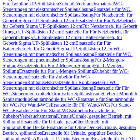
Für Twinline UP-Spülkästen
Zubehör
Verbrauchsmaterial
WC-
Steuerungen mit elektronischer Spülauslösung
Ersatzteile für WC-
Steuerungen mit elektronischer Spülauslösung
Für Netzbetrieb, für
Geberit Sigma UP-Spülkästen 12 cm
Ersatzteile für Für Netzbetrieb,
für Geberit Sigma UP-Spülkästen 12 cm
Für Netzbetrieb, für Geberit
Omega UP-Spülkästen 12 cm
Ersatzteile für Für Netzbetrieb, für
Geberit Omega UP-Spülkästen 12 cm
Für Batteriebetrieb, für
Geberit Sigma UP-Spülkästen 12 cm
Ersatzteile für Für
Batteriebetrieb, für Geberit Sigma UP-Spülkästen 12 cm
WC-
Steuerungen mit pneumatischer Spülauslösung
Ersatzteile für WC-
Steuerungen mit pneumatischer Spülauslösung
Für 2-Mengen-
Spülung
Ersatzteile für Für 2-Mengen-Spülung
Für 1-Mengen-
Spülung
Ersatzteile für Für 1-Mengen-Spülung
Zubehör für WC-
Steuerungen
Ersatzteile für Zubehör für WC-
Steuerungen
Rohbausets
Ersatzteile für Rohbausets
Für WC-
Steuerungen mit elektronischer Spülauslösung
Ersatzteile für Für
WC-Steuerungen mit elektronischer Spülauslösung
Geberit Monolith
Sanitärmodule
Sanitärmodule für WCs
Ersatzteile für Sanitärmodule
für WCs
Für Wand-WCs
Ersatzteile für Für Wand-WCs
Für Stand-
WCs
Ersatzteile für Für Stand-WCs
Zubehör
Ersatzteile für
Zubehör
Verbrauchsmaterial
Urinale
Urinale, gespülter Betrieb, mit
Spülrand
Ersatzteile für Urinale, gespülter Betrieb, mit
Spülrand
Ohne Deckel
Ersatzteile für Ohne Deckel
Urinale, gespülter
Betrieb, spülrandlos
Ersatzteile für Urinale, gespülter Betrieb,
spülrandlos
Für AP- oder UP-Urinalsteuerung
Ersatzteile für Für AP-