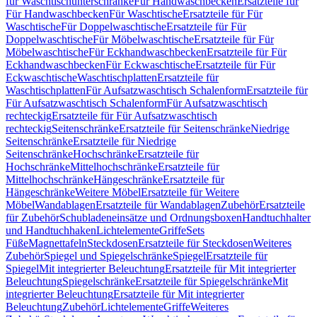
für Waschtischunterschränke
Für Handwaschbecken
Ersatzteile für
Für Handwaschbecken
Für Waschtische
Ersatzteile für Für
Waschtische
Für Doppelwaschtische
Ersatzteile für Für
Doppelwaschtische
Für Möbelwaschtische
Ersatzteile für Für
Möbelwaschtische
Für Eckhandwaschbecken
Ersatzteile für Für
Eckhandwaschbecken
Für Eckwaschtische
Ersatzteile für Für
Eckwaschtische
Waschtischplatten
Ersatzteile für
Waschtischplatten
Für Aufsatzwaschtisch Schalenform
Ersatzteile für
Für Aufsatzwaschtisch Schalenform
Für Aufsatzwaschtisch
rechteckig
Ersatzteile für Für Aufsatzwaschtisch
rechteckig
Seitenschränke
Ersatzteile für Seitenschränke
Niedrige
Seitenschränke
Ersatzteile für Niedrige
Seitenschränke
Hochschränke
Ersatzteile für
Hochschränke
Mittelhochschränke
Ersatzteile für
Mittelhochschränke
Hängeschränke
Ersatzteile für
Hängeschränke
Weitere Möbel
Ersatzteile für Weitere
Möbel
Wandablagen
Ersatzteile für Wandablagen
Zubehör
Ersatzteile
für Zubehör
Schubladeneinsätze und Ordnungsboxen
Handtuchhalter
und Handtuchhaken
Lichtelemente
Griffe
Sets
Füße
Magnettafeln
Steckdosen
Ersatzteile für Steckdosen
Weiteres
Zubehör
Spiegel und Spiegelschränke
Spiegel
Ersatzteile für
Spiegel
Mit integrierter Beleuchtung
Ersatzteile für Mit integrierter
Beleuchtung
Spiegelschränke
Ersatzteile für Spiegelschränke
Mit
integrierter Beleuchtung
Ersatzteile für Mit integrierter
Beleuchtung
Zubehör
Lichtelemente
Griffe
Weiteres