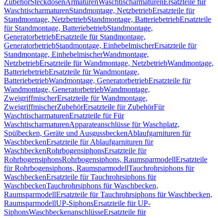
Zubehör
Steckdosen
Armaturen
Waschtischarmaturen
Ersatzteile für
Waschtischarmaturen
Standmontage, Netzbetrieb
Ersatzteile für
Standmontage, Netzbetrieb
Standmontage, Batteriebetrieb
Ersatzteile
für Standmontage, Batteriebetrieb
Standmontage,
Generatorbetrieb
Ersatzteile für Standmontage,
Generatorbetrieb
Standmontage, Einhebelmischer
Ersatzteile für
Standmontage, Einhebelmischer
Wandmontage,
Netzbetrieb
Ersatzteile für Wandmontage, Netzbetrieb
Wandmontage,
Batteriebetrieb
Ersatzteile für Wandmontage,
Batteriebetrieb
Wandmontage, Generatorbetrieb
Ersatzteile für
Wandmontage, Generatorbetrieb
Wandmontage,
Zweigriffmischer
Ersatzteile für Wandmontage,
Zweigriffmischer
Zubehör
Ersatzteile für Zubehör
Für
Waschtischarmaturen
Ersatzteile für Für
Waschtischarmaturen
Apparateanschlüsse für Waschplatz,
Spülbecken, Geräte und Ausgussbecken
Ablaufgarnituren für
Waschbecken
Ersatzteile für Ablaufgarnituren für
Waschbecken
Rohrbogensiphons
Ersatzteile für
Rohrbogensiphons
Rohrbogensiphons, Raumsparmodell
Ersatzteile
für Rohrbogensiphons, Raumsparmodell
Tauchrohrsiphons für
Waschbecken
Ersatzteile für Tauchrohrsiphons für
Waschbecken
Tauchrohrsiphons für Waschbecken,
Raumsparmodell
Ersatzteile für Tauchrohrsiphons für Waschbecken,
Raumsparmodell
UP-Siphons
Ersatzteile für UP-
Siphons
Waschbeckenanschlüsse
Ersatzteile für