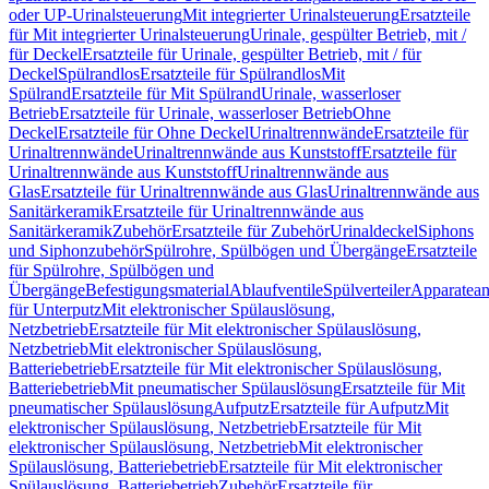
oder UP-Urinalsteuerung
Mit integrierter Urinalsteuerung
Ersatzteile
für Mit integrierter Urinalsteuerung
Urinale, gespülter Betrieb, mit /
für Deckel
Ersatzteile für Urinale, gespülter Betrieb, mit / für
Deckel
Spülrandlos
Ersatzteile für Spülrandlos
Mit
Spülrand
Ersatzteile für Mit Spülrand
Urinale, wasserloser
Betrieb
Ersatzteile für Urinale, wasserloser Betrieb
Ohne
Deckel
Ersatzteile für Ohne Deckel
Urinaltrennwände
Ersatzteile für
Urinaltrennwände
Urinaltrennwände aus Kunststoff
Ersatzteile für
Urinaltrennwände aus Kunststoff
Urinaltrennwände aus
Glas
Ersatzteile für Urinaltrennwände aus Glas
Urinaltrennwände aus
Sanitärkeramik
Ersatzteile für Urinaltrennwände aus
Sanitärkeramik
Zubehör
Ersatzteile für Zubehör
Urinaldeckel
Siphons
und Siphonzubehör
Spülrohre, Spülbögen und Übergänge
Ersatzteile
für Spülrohre, Spülbögen und
Übergänge
Befestigungsmaterial
Ablaufventile
Spülverteiler
Apparatean
für Unterputz
Mit elektronischer Spülauslösung,
Netzbetrieb
Ersatzteile für Mit elektronischer Spülauslösung,
Netzbetrieb
Mit elektronischer Spülauslösung,
Batteriebetrieb
Ersatzteile für Mit elektronischer Spülauslösung,
Batteriebetrieb
Mit pneumatischer Spülauslösung
Ersatzteile für Mit
pneumatischer Spülauslösung
Aufputz
Ersatzteile für Aufputz
Mit
elektronischer Spülauslösung, Netzbetrieb
Ersatzteile für Mit
elektronischer Spülauslösung, Netzbetrieb
Mit elektronischer
Spülauslösung, Batteriebetrieb
Ersatzteile für Mit elektronischer
Spülauslösung, Batteriebetrieb
Zubehör
Ersatzteile für