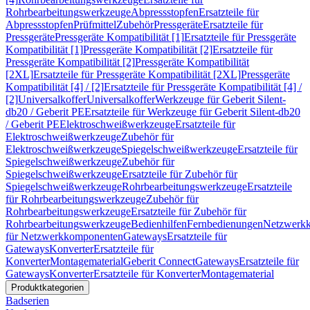
Rohrbearbeitungswerkzeuge
Abpressstopfen
Ersatzteile für
Abpressstopfen
Prüfmittel
Zubehör
Pressgeräte
Ersatzteile für
Pressgeräte
Pressgeräte Kompatibilität [1]
Ersatzteile für Pressgeräte
Kompatibilität [1]
Pressgeräte Kompatibilität [2]
Ersatzteile für
Pressgeräte Kompatibilität [2]
Pressgeräte Kompatibilität
[2XL]
Ersatzteile für Pressgeräte Kompatibilität [2XL]
Pressgeräte
Kompatibilität [4] / [2]
Ersatzteile für Pressgeräte Kompatibilität [4] /
[2]
Universalkoffer
Universalkoffer
Werkzeuge für Geberit Silent-
db20 / Geberit PE
Ersatzteile für Werkzeuge für Geberit Silent-db20
/ Geberit PE
Elektroschweißwerkzeuge
Ersatzteile für
Elektroschweißwerkzeuge
Zubehör für
Elektroschweißwerkzeuge
Spiegelschweißwerkzeuge
Ersatzteile für
Spiegelschweißwerkzeuge
Zubehör für
Spiegelschweißwerkzeuge
Ersatzteile für Zubehör für
Spiegelschweißwerkzeuge
Rohrbearbeitungswerkzeuge
Ersatzteile
für Rohrbearbeitungswerkzeuge
Zubehör für
Rohrbearbeitungswerkzeuge
Ersatzteile für Zubehör für
Rohrbearbeitungswerkzeuge
Bedienhilfen
Fernbedienungen
Netzwerk
für Netzwerkkomponenten
Gateways
Ersatzteile für
Gateways
Konverter
Ersatzteile für
Konverter
Montagematerial
Geberit Connect
Gateways
Ersatzteile für
Gateways
Konverter
Ersatzteile für Konverter
Montagematerial
Produktkategorien
Badserien