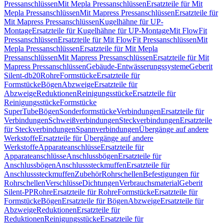
Pressanschlüssen
Mit Mepla Pressanschlüssen
Ersatzteile für Mit
Mepla Pressanschlüssen
Mit Mapress Pressanschlüssen
Ersatzteile für
Mit Mapress Pressanschlüssen
Kugelhähne für UP-
Montage
Ersatzteile für Kugelhähne für UP-Montage
Mit FlowFit
Pressanschlüssen
Ersatzteile für Mit FlowFit Pressanschlüssen
Mit
Mepla Pressanschlüssen
Ersatzteile für Mit Mepla
Pressanschlüssen
Mit Mapress Pressanschlüssen
Ersatzteile für Mit
Mapress Pressanschlüssen
Gebäude-Entwässerungssysteme
Geberit
Silent-db20
Rohre
Formstücke
Ersatzteile für
Formstücke
Bögen
Abzweige
Ersatzteile für
Abzweige
Reduktionen
Reinigungsstücke
Ersatzteile für
Reinigungsstücke
Formstücke
SuperTube
Bögen
Sonderformstücke
Verbindungen
Ersatzteile für
Verbindungen
Schweißverbindungen
Steckverbindungen
Ersatzteile
für Steckverbindungen
Spannverbindungen
Übergänge auf andere
Werkstoffe
Ersatzteile für Übergänge auf andere
Werkstoffe
Apparateanschlüsse
Ersatzteile für
Apparateanschlüsse
Anschlussbögen
Ersatzteile für
Anschlussbögen
Anschlusssteckmuffen
Ersatzteile für
Anschlusssteckmuffen
Zubehör
Rohrschellen
Befestigungen für
Rohrschellen
Verschlüsse
Dichtungen
Verbrauchsmaterial
Geberit
Silent-PP
Rohre
Ersatzteile für Rohre
Formstücke
Ersatzteile für
Formstücke
Bögen
Ersatzteile für Bögen
Abzweige
Ersatzteile für
Abzweige
Reduktionen
Ersatzteile für
Reduktionen
Reinigungsstücke
Ersatzteile für