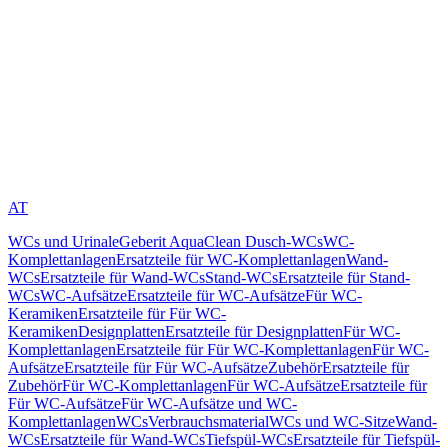
AT
WCs und Urinale
Geberit AquaClean Dusch-WCs
WC-
Komplettanlagen
Ersatzteile für WC-Komplettanlagen
Wand-
WCs
Ersatzteile für Wand-WCs
Stand-WCs
Ersatzteile für Stand-
WCs
WC-Aufsätze
Ersatzteile für WC-Aufsätze
Für WC-
Keramiken
Ersatzteile für Für WC-
Keramiken
Designplatten
Ersatzteile für Designplatten
Für WC-
Komplettanlagen
Ersatzteile für Für WC-Komplettanlagen
Für WC-
Aufsätze
Ersatzteile für Für WC-Aufsätze
Zubehör
Ersatzteile für
Zubehör
Für WC-Komplettanlagen
Für WC-Aufsätze
Ersatzteile für
Für WC-Aufsätze
Für WC-Aufsätze und WC-
Komplettanlagen
WCs
Verbrauchsmaterial
WCs und WC-Sitze
Wand-
WCs
Ersatzteile für Wand-WCs
Tiefspül-WCs
Ersatzteile für Tiefspül-