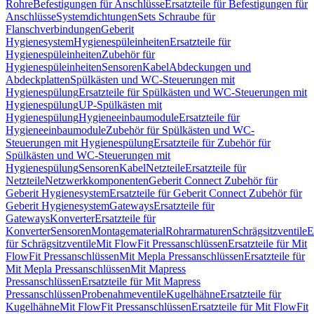
Rohre
Befestigungen für Anschlüsse
Ersatzteile für Befestigungen für
Anschlüsse
Systemdichtungen
Sets Schraube für
Flanschverbindungen
Geberit
Hygienesystem
Hygienespüleinheiten
Ersatzteile für
Hygienespüleinheiten
Zubehör für
Hygienespüleinheiten
Sensoren
Kabel
Abdeckungen und
Abdeckplatten
Spülkästen und WC-Steuerungen mit
Hygienespülung
Ersatzteile für Spülkästen und WC-Steuerungen mit
Hygienespülung
UP-Spülkästen mit
Hygienespülung
Hygieneeinbaumodule
Ersatzteile für
Hygieneeinbaumodule
Zubehör für Spülkästen und WC-
Steuerungen mit Hygienespülung
Ersatzteile für Zubehör für
Spülkästen und WC-Steuerungen mit
Hygienespülung
Sensoren
Kabel
Netzteile
Ersatzteile für
Netzteile
Netzwerkkomponenten
Geberit Connect Zubehör für
Geberit Hygienesystem
Ersatzteile für Geberit Connect Zubehör für
Geberit Hygienesystem
Gateways
Ersatzteile für
Gateways
Konverter
Ersatzteile für
Konverter
Sensoren
Montagematerial
Rohrarmaturen
Schrägsitzventile
E
für Schrägsitzventile
Mit FlowFit Pressanschlüssen
Ersatzteile für Mit
FlowFit Pressanschlüssen
Mit Mepla Pressanschlüssen
Ersatzteile für
Mit Mepla Pressanschlüssen
Mit Mapress
Pressanschlüssen
Ersatzteile für Mit Mapress
Pressanschlüssen
Probenahmeventile
Kugelhähne
Ersatzteile für
Kugelhähne
Mit FlowFit Pressanschlüssen
Ersatzteile für Mit FlowFit