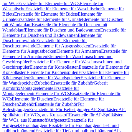
für WCs
Ersatzteile für Elemente für WCs
Elemente für
Waschtische
Ersatzteile für Elemente für Waschtische
Elemente für
Bidets
Ersatzteile für Elemente für Bidets
Elemente für
Urinale
Ersatzteile für Elemente für Urinale
Elemente für Duschen
mit Wandablauf
Ersatzteile für Elemente für Duschen mit
Wandablauf
Elemente für Duschen und Badewannen
Ersatzteile für
Elemente für Duschen und Badewannen
Elemente für
Duschtrennwände
Ersatzteile für Elemente für
Duschtrennwände
Elemente für Ausgussbecken
Ersatzteile für
Elemente für Ausgussbecken
Elemente für Armaturen
Ersatzteile für
Elemente für Armaturen
Elemente für Waschmaschinen und
Geschirrspüler
Ersatzteile für Elemente für Waschmaschinen und
Geschirrspüler
Elemente für Konsollasten
Ersatzteile für Elemente für
Konsollasten
Elemente für Küchenspülen
Ersatzteile für Elemente für
Küchenspülen
Elemente für Wandspeicher
Ersatzteile für Elemente
für Wandspeicher
Zubehör
Ersatzteile für Zubehör
Geberit
Kombifix
Montageelemente
Ersatzteile für
Montageelemente
Elemente für WCs
Ersatzteile für Elemente für
WCs
Elemente für Duschen
Ersatzteile für Elemente für
Duschen
Zubehör
Ersatzteile für Zubehör
Für
Befestigungen
Ersatzteile für Für Befestigungen
AP-Spülkästen
AP-
Spülkästen für WCs, aus Kunststoff
Ersatzteile für AP-Spülkästen
für WCs, aus Kunststoff
Aufgesetzt
Ersatzteile für
Aufgesetzt
Hochhängend
Ersatzteile für Hochhängend
Tief- und
halbhochhängend
Ersatzteile für Tief- und halbhochhängend
AP-