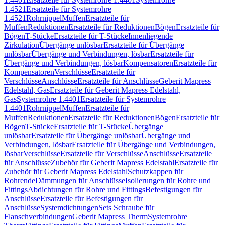
1.4521
Ersatzteile für Systemrohre
1.4521
Rohrnippel
Muffen
Ersatzteile für
Muffen
Reduktionen
Ersatzteile für Reduktionen
Bögen
Ersatzteile für
Bögen
T-Stücke
Ersatzteile für T-Stücke
Innenliegende
Zirkulation
Übergänge unlösbar
Ersatzteile für Übergänge
unlösbar
Übergänge und Verbindungen, lösbar
Ersatzteile für
Übergänge und Verbindungen, lösbar
Kompensatoren
Ersatzteile für
Kompensatoren
Verschlüsse
Ersatzteile für
Verschlüsse
Anschlüsse
Ersatzteile für Anschlüsse
Geberit Mapress
Edelstahl, Gas
Ersatzteile für Geberit Mapress Edelstahl,
Gas
Systemrohre 1.4401
Ersatzteile für Systemrohre
1.4401
Rohrnippel
Muffen
Ersatzteile für
Muffen
Reduktionen
Ersatzteile für Reduktionen
Bögen
Ersatzteile für
Bögen
T-Stücke
Ersatzteile für T-Stücke
Übergänge
unlösbar
Ersatzteile für Übergänge unlösbar
Übergänge und
Verbindungen, lösbar
Ersatzteile für Übergänge und Verbindungen,
lösbar
Verschlüsse
Ersatzteile für Verschlüsse
Anschlüsse
Ersatzteile
für Anschlüsse
Zubehör für Geberit Mapress Edelstahl
Ersatzteile für
Zubehör für Geberit Mapress Edelstahl
Schutzkappen für
Rohrende
Dämmungen für Anschlüsse
Isolierungen für Rohre und
Fittings
Abdichtungen für Rohre und Fittings
Befestigungen für
Anschlüsse
Ersatzteile für Befestigungen für
Anschlüsse
Systemdichtungen
Sets Schraube für
Flanschverbindungen
Geberit Mapress Therm
Systemrohre