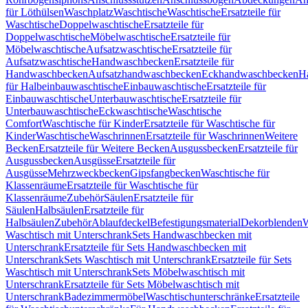
für Löthülsen
Waschplatz
Waschtische
Waschtische
Ersatzteile für
Waschtische
Doppelwaschtische
Ersatzteile für
Doppelwaschtische
Möbelwaschtische
Ersatzteile für
Möbelwaschtische
Aufsatzwaschtische
Ersatzteile für
Aufsatzwaschtische
Handwaschbecken
Ersatzteile für
Handwaschbecken
Aufsatzhandwaschbecken
Eckhandwaschbecken
H
für Halbeinbauwaschtische
Einbauwaschtische
Ersatzteile für
Einbauwaschtische
Unterbauwaschtische
Ersatzteile für
Unterbauwaschtische
Eckwaschtische
Waschtische
Comfort
Waschtische für Kinder
Ersatzteile für Waschtische für
Kinder
Waschtische
Waschrinnen
Ersatzteile für Waschrinnen
Weitere
Becken
Ersatzteile für Weitere Becken
Ausgussbecken
Ersatzteile für
Ausgussbecken
Ausgüsse
Ersatzteile für
Ausgüsse
Mehrzweckbecken
Gipsfangbecken
Waschtische für
Klassenräume
Ersatzteile für Waschtische für
Klassenräume
Zubehör
Säulen
Ersatzteile für
Säulen
Halbsäulen
Ersatzteile für
Halbsäulen
Zubehör
Ablaufdeckel
Befestigungsmaterial
Dekorblenden
W
Waschtisch mit Unterschrank
Sets Handwaschbecken mit
Unterschrank
Ersatzteile für Sets Handwaschbecken mit
Unterschrank
Sets Waschtisch mit Unterschrank
Ersatzteile für Sets
Waschtisch mit Unterschrank
Sets Möbelwaschtisch mit
Unterschrank
Ersatzteile für Sets Möbelwaschtisch mit
Unterschrank
Badezimmermöbel
Waschtischunterschränke
Ersatzteile