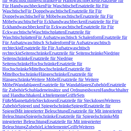
für Waschtischunterschränke
Für Handwaschbecken
Ersatzteile für
Für Handwaschbecken
Für Waschtische
Ersatzteile für Für
Waschtische
Für Doppelwaschtische
Ersatzteile für Für
Doppelwaschtische
Für Möbelwaschtische
Ersatzteile für Für
Möbelwaschtische
Für Eckhandwaschbecken
Ersatzteile für Für
Eckhandwaschbecken
Für Eckwaschtische
Ersatzteile für Für
Eckwaschtische
Waschtischplatten
Ersatzteile für
Waschtischplatten
Für Aufsatzwaschtisch Schalenform
Ersatzteile für
Für Aufsatzwaschtisch Schalenform
Für Aufsatzwaschtisch
rechteckig
Ersatzteile für Für Aufsatzwaschtisch
rechteckig
Seitenschränke
Ersatzteile für Seitenschränke
Niedrige
Seitenschränke
Ersatzteile für Niedrige
Seitenschränke
Hochschränke
Ersatzteile für
Hochschränke
Mittelhochschränke
Ersatzteile für
Mittelhochschränke
Hängeschränke
Ersatzteile für
Hängeschränke
Weitere Möbel
Ersatzteile für Weitere
Möbel
Wandablagen
Ersatzteile für Wandablagen
Zubehör
Ersatzteile
für Zubehör
Schubladeneinsätze und Ordnungsboxen
Handtuchhalter
und Handtuchhaken
Lichtelemente
Griffe
Sets
Füße
Magnettafeln
Steckdosen
Ersatzteile für Steckdosen
Weiteres
Zubehör
Spiegel und Spiegelschränke
Spiegel
Ersatzteile für
Spiegel
Mit integrierter Beleuchtung
Ersatzteile für Mit integrierter
Beleuchtung
Spiegelschränke
Ersatzteile für Spiegelschränke
Mit
integrierter Beleuchtung
Ersatzteile für Mit integrierter
Beleuchtung
Zubehör
Lichtelemente
Griffe
Weiteres