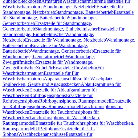
Zubehör
Steckdosen
Armaturen
Waschtischarmaturen
Ersatzteile für
Waschtischarmaturen
Standmontage, Netzbetrieb
Ersatzteile für
Standmontage, Netzbetrieb
Standmontage, Batteriebetrieb
Ersatzteile
für Standmontage, Batteriebetrieb
Standmontage,
Generatorbetrieb
Ersatzteile für Standmontage,
Generatorbetrieb
Standmontage, Einhebelmischer
Ersatzteile für
Standmontage, Einhebelmischer
Wandmontage,
Netzbetrieb
Ersatzteile für Wandmontage, Netzbetrieb
Wandmontage,
Batteriebetrieb
Ersatzteile für Wandmontage,
Batteriebetrieb
Wandmontage, Generatorbetrieb
Ersatzteile für
Wandmontage, Generatorbetrieb
Wandmontage,
Zweigriffmischer
Ersatzteile für Wandmontage,
Zweigriffmischer
Zubehör
Ersatzteile für Zubehör
Für
Waschtischarmaturen
Ersatzteile für Für
Waschtischarmaturen
Apparateanschlüsse für Waschplatz,
Spülbecken, Geräte und Ausgussbecken
Ablaufgarnituren für
Waschbecken
Ersatzteile für Ablaufgarnituren für
Waschbecken
Rohrbogensiphons
Ersatzteile für
Rohrbogensiphons
Rohrbogensiphons, Raumsparmodell
Ersatzteile
für Rohrbogensiphons, Raumsparmodell
Tauchrohrsiphons für
Waschbecken
Ersatzteile für Tauchrohrsiphons für
Waschbecken
Tauchrohrsiphons für Waschbecken,
Raumsparmodell
Ersatzteile für Tauchrohrsiphons für Waschbecken,
Raumsparmodell
UP-Siphons
Ersatzteile für UP-
Siphons
Waschbeckenanschlüsse
Ersatzteile für