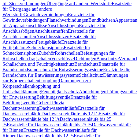
für Steckverbindungen
Übergänge auf andere Werkstoffe
Ersatzteile
für Übergänge auf andere
Werkstoffe
Gewindeverbindungen
Ersatzteile für
Gewindeverbindungen
Flanschverbindungen
Bundbüchsen
Apparatean
für Apparateanschlüsse
Anschlussbögen
Ersatzteile für
Anschlussbögen
Anschlussmuffen
Ersatzteile für
Anschlussmuffen
Anschlussstutzen
Ersatzteile für
Anschlussstutzen
Fertigabläufe
Ersatzteile für
Fertigabläufe
Schneckensiphons
Ersatzteile für
Schneckensiphons
Zubehör
Rohrschellen
Befestigungen für
Rohrschellen
Tragschalen
Verschlüsse
Dichtungen
Bauschutze
Verbrauc
Schallschutz und Feuchtigkeitsschutz
Brandschutz
Ersatzteile für
Brandschutz
Brandschutz für Entwässerungssysteme
Ersatzteile für
Brandschutz für Entwässerungssysteme
Schallschutz
Dämmungen
zur Körperschallentkopplung
Dämmungen zur
Körperschallentkopplung und
Luftschalldämmung
Feuchtigkeitsschutz
Abdichtungen
Lüftungsventile
für Entwässerung
Belüftungsventile
Ersatzteile für
Belüftungsventile
Geberit Pluvia
Dachentwässerung
Dachwassereinläufe
Ersatzteile für
Dachwassereinläufe
Dachwassereinläufe bis 12 l/s
Ersatzteile für
Dachwassereinläufe bis 12 l/s
Dachwassereinläufe bis 25
l/s
Ersatzteile für Dachwassereinläufe bis 25 l/s
Dachwassereinläufe
für Rinnen
Ersatzteile für Dachwassereinläufe für
Rinnen
Dachwassereinläufe bis 12 l/s
Ersatzteile für