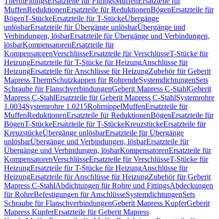
Therm
Fittings
Ersatzteile für Fittings
Muffen
Ersatzteile für
Muffen
Reduktionen
Ersatzteile für Reduktionen
Bögen
Ersatzteile für
Bögen
T-Stücke
Ersatzteile für T-Stücke
Übergänge
unlösbar
Ersatzteile für Übergänge unlösbar
Übergänge und
Verbindungen, lösbar
Ersatzteile für Übergänge und Verbindungen,
lösbar
Kompensatoren
Ersatzteile für
Kompensatoren
Verschlüsse
Ersatzteile für Verschlüsse
T-Stücke für
Heizung
Ersatzteile für T-Stücke für Heizung
Anschlüsse für
Heizung
Ersatzteile für Anschlüsse für Heizung
Zubehör für Geberit
Mapress Therm
Schutzkappen für Rohrende
Systemdichtungen
Sets
Schraube für Flanschverbindungen
Geberit Mapress C-Stahl
Geberit
Mapress C-Stahl
Ersatzteile für Geberit Mapress C-Stahl
Systemrohre
1.0034
Systemrohre 1.0215
Rohrnippel
Muffen
Ersatzteile für
Muffen
Reduktionen
Ersatzteile für Reduktionen
Bögen
Ersatzteile für
Bögen
T-Stücke
Ersatzteile für T-Stücke
Kreuzstücke
Ersatzteile für
Kreuzstücke
Übergänge unlösbar
Ersatzteile für Übergänge
unlösbar
Übergänge und Verbindungen, lösbar
Ersatzteile für
Übergänge und Verbindungen, lösbar
Kompensatoren
Ersatzteile für
Kompensatoren
Verschlüsse
Ersatzteile für Verschlüsse
T-Stücke für
Heizung
Ersatzteile für T-Stücke für Heizung
Anschlüsse für
Heizung
Ersatzteile für Anschlüsse für Heizung
Zubehör für Geberit
Mapress C-Stahl
Abdichtungen für Rohre und Fittings
Abdeckungen
für Rohre
Befestigungen für Anschlüsse
Systemdichtungen
Sets
Schraube für Flanschverbindungen
Geberit Mapress Kupfer
Geberit
Mapress Kupfer
Ersatzteile für Geberit Mapress