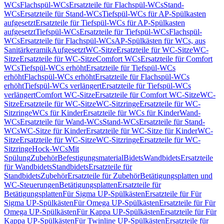
WCs
Flachspül-WCs
Ersatzteile für Flachspül-WCs
Stand-
WCs
Ersatzteile für Stand-WCs
Tiefspül-WCs für AP-Spülkasten
aufgesetzt
Ersatzteile für Tiefspül-WCs für AP-Spülkasten
aufgesetzt
Tiefspül-WCs
Ersatzteile für Tiefspül-WCs
Flachspül-
WCs
Ersatzteile für Flachspül-WCs
AP-Spülkästen für WCs, aus
Sanitärkeramik
Aufgesetzt
WC-Sitze
Ersatzteile für WC-Sitze
WC-
Sitze
Ersatzteile für WC-Sitze
Comfort WCs
Ersatzteile für Comfort
WCs
Tiefspül-WCs erhöht
Ersatzteile für Tiefspül-WCs
erhöht
Flachspül-WCs erhöht
Ersatzteile für Flachspül-WCs
erhöht
Tiefspül-WCs verlängert
Ersatzteile für Tiefspül-WCs
verlängert
Comfort WC-Sitze
Ersatzteile für Comfort WC-Sitze
WC-
Sitze
Ersatzteile für WC-Sitze
WC-Sitzringe
Ersatzteile für WC-
Sitzringe
WCs für Kinder
Ersatzteile für WCs für Kinder
Wand-
WCs
Ersatzteile für Wand-WCs
Stand-WCs
Ersatzteile für Stand-
WCs
WC-Sitze für Kinder
Ersatzteile für WC-Sitze für Kinder
WC-
Sitze
Ersatzteile für WC-Sitze
WC-Sitzringe
Ersatzteile für WC-
Sitzringe
Hock-WCs
Mit
Spülung
Zubehör
Befestigungsmaterial
Bidets
Wandbidets
Ersatzteile
für Wandbidets
Standbidets
Ersatzteile für
Standbidets
Zubehör
Ersatzteile für Zubehör
Betätigungsplatten und
WC-Steuerungen
Betätigungsplatten
Ersatzteile für
Betätigungsplatten
Für Sigma UP-Spülkästen
Ersatzteile für Für
Sigma UP-Spülkästen
Für Omega UP-Spülkästen
Ersatzteile für Für
Omega UP-Spülkästen
Für Kappa UP-Spülkästen
Ersatzteile für Für
Kappa UP-Spülkästen
Für Twinline UP-Spülkästen
Ersatzteile für