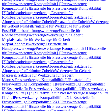
für Presswerkzeuge Kompatibilität [1]
Presswerkzeuge
Kompatibilität [2]
Ersatzteile für Presswerkzeuge Kompatibilität
[2]
Rohrbearbeitungswerkzeuge
Ersatzteile für
Rohrbearbeitungswerkzeuge
Abpressstopfen
Ersatzteile für
Abpressstopfen
Prüfmittel
Zubehör
Ersatzteile für Zubehör
Werkzeuge
für Geberit PushFit
Ersatzteile für Werkzeuge für Geberit
PushFit
Rohrbearbeitungswerkzeuge
Ersatzteile für
Rohrbearbeitungswerkzeuge
Werkzeuge für Geberit
Mepla
Ersatzteile für Werkzeuge für Geberit
Mepla
Handpresswerkzeuge
Ersatzteile für
Handpresswerkzeuge
Presswerkzeuge Kompatibilität [1]
Ersatzteile
für Presswerkzeuge Kompatibilität [1]
Presswerkzeuge
Kompatibilität [2]
Ersatzteile für Presswerkzeuge Kompatibilität
[2]
Rohrbearbeitungswerkzeuge
Ersatzteile für
Rohrbearbeitungswerkzeuge
Abpressstopfen
Ersatzteile für
Abpressstopfen
Prüfmittel
Zubehör
Werkzeuge für Geberit
Mapress
Ersatzteile für Werkzeuge für Geberit
Mapress
Presswerkzeuge Kompatibilität [1]
Ersatzteile für
Presswerkzeuge Kompatibilität [1]
Presswerkzeuge Kompatibilität
[2]
Ersatzteile für Presswerkzeuge Kompatibilität [2]
Presswerkzeuge
Kompatibilität [1] / [2]
Ersatzteile für Presswerkzeuge Kompatibilität
[1] / [2]
Presswerkzeuge Kompatibilität [2XL]
Ersatzteile für
Presswerkzeuge Kompatibilität [2XL]
Presswerkzeuge
Kompatibilität [4]
Ersatzteile für Presswerkzeuge Kompatibilität
[4]
Rohrbearbeitungswerkzeuge
Ersatzteile für