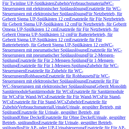
Für Twinline UP-Spülkästen
Zubehör
Verbrauchsmaterial
WC-
Steuerungen mit elektronischer Spülauslösung
Ersatzteile für WC-
Steuerungen mit elektronischer Spülauslösung
Für Netzbetrieb, für
Geberit Sigma UP-Spülkästen 12 cm
Ersatzteile für Für Netzbetrieb,
für Geberit Sigma UP-Spülkästen 12 cm
Für Netzbetrieb, für Geberit
Omega UP-Spülkästen 12 cm
Ersatzteile für Für Netzbetrieb, für
Geberit Omega UP-Spülkästen 12 cm
Für Batteriebetrieb, für
Geberit Sigma UP-Spülkästen 12 cm
Ersatzteile für Für
Batteriebetrieb, für Geberit Sigma UP-Spülkästen 12 cm
WC-
Steuerungen mit pneumatischer Spülauslösung
Ersatzteile für WC-
Steuerungen mit pneumatischer Spülauslösung
Für 2-Mengen-
Spülung
Ersatzteile für Für 2-Mengen-Spülung
Für 1-Mengen-
Spülung
Ersatzteile für Für 1-Mengen-Spülung
Zubehör für WC-
Steuerungen
Ersatzteile für Zubehör für WC-
Steuerungen
Rohbausets
Ersatzteile für Rohbausets
Für WC-
Steuerungen mit elektronischer Spülauslösung
Ersatzteile für Für
WC-Steuerungen mit elektronischer Spülauslösung
Geberit Monolith
Sanitärmodule
Sanitärmodule für WCs
Ersatzteile für Sanitärmodule
für WCs
Für Wand-WCs
Ersatzteile für Für Wand-WCs
Für Stand-
WCs
Ersatzteile für Für Stand-WCs
Zubehör
Ersatzteile für
Zubehör
Verbrauchsmaterial
Urinale
Urinale, gespülter Betrieb, mit
Spülrand
Ersatzteile für Urinale, gespülter Betrieb, mit
Spülrand
Ohne Deckel
Ersatzteile für Ohne Deckel
Urinale, gespülter
Betrieb, spülrandlos
Ersatzteile für Urinale, gespülter Betrieb,
spülrandlos
Für AP- oder UP-Urinalsteuerung
Ersatzteile für Für AP-