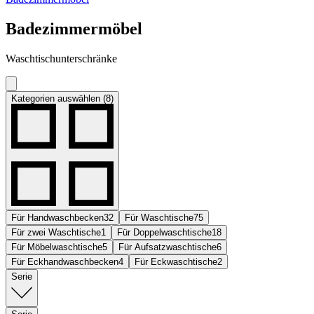
Badezimmermöbel
Waschtischunterschränke
Kategorien auswählen (8)
Für Handwaschbecken
32
Für Waschtische
75
Für zwei Waschtische
1
Für Doppelwaschtische
18
Für Möbelwaschtische
5
Für Aufsatzwaschtische
6
Für Eckhandwaschbecken
4
Für Eckwaschtische
2
Serie