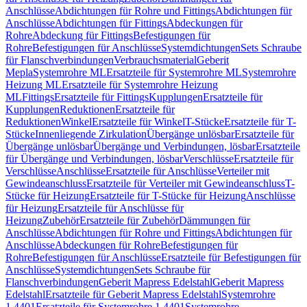
Anschlüsse
Abdichtungen für Rohre und Fittings
Abdichtungen für
Anschlüsse
Abdichtungen für Fittings
Abdeckungen für
Rohre
Abdeckung für Fittings
Befestigungen für
Rohre
Befestigungen für Anschlüsse
Systemdichtungen
Sets Schraube
für Flanschverbindungen
Verbrauchsmaterial
Geberit
Mepla
Systemrohre ML
Ersatzteile für Systemrohre ML
Systemrohre
Heizung ML
Ersatzteile für Systemrohre Heizung
ML
Fittings
Ersatzteile für Fittings
Kupplungen
Ersatzteile für
Kupplungen
Reduktionen
Ersatzteile für
Reduktionen
Winkel
Ersatzteile für Winkel
T-Stücke
Ersatzteile für T-
Stücke
Innenliegende Zirkulation
Übergänge unlösbar
Ersatzteile für
Übergänge unlösbar
Übergänge und Verbindungen, lösbar
Ersatzteile
für Übergänge und Verbindungen, lösbar
Verschlüsse
Ersatzteile für
Verschlüsse
Anschlüsse
Ersatzteile für Anschlüsse
Verteiler mit
Gewindeanschluss
Ersatzteile für Verteiler mit Gewindeanschluss
T-
Stücke für Heizung
Ersatzteile für T-Stücke für Heizung
Anschlüsse
für Heizung
Ersatzteile für Anschlüsse für
Heizung
Zubehör
Ersatzteile für Zubehör
Dämmungen für
Anschlüsse
Abdichtungen für Rohre und Fittings
Abdichtungen für
Anschlüsse
Abdeckungen für Rohre
Befestigungen für
Rohre
Befestigungen für Anschlüsse
Ersatzteile für Befestigungen für
Anschlüsse
Systemdichtungen
Sets Schraube für
Flanschverbindungen
Geberit Mapress Edelstahl
Geberit Mapress
Edelstahl
Ersatzteile für Geberit Mapress Edelstahl
Systemrohre
1.4401
Ersatzteile für Systemrohre 1.4401
Systemrohre