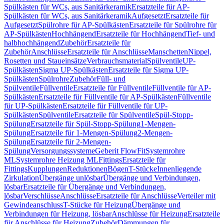
Spülkästen für WCs, aus Sanitärkeramik
Ersatzteile für AP-
Spülkästen für WCs, aus Sanitärkeramik
Aufgesetzt
Ersatzteile für
Aufgesetzt
Spülrohre für AP-Spülkästen
Ersatzteile für Spülrohre für
AP-Spülkästen
Hochhängend
Ersatzteile für Hochhängend
Tief- und
halbhochhängend
Zubehör
Ersatzteile für
Zubehör
Anschlüsse
Ersatzteile für Anschlüsse
Manschetten
Nippel,
Rosetten und Staueinsätze
Verbrauchsmaterial
Spülventile
UP-
Spülkästen
Sigma UP-Spülkästen
Ersatzteile für Sigma UP-
Spülkästen
Spülrohre
Zubehör
Füll- und
Spülventile
Füllventile
Ersatzteile für Füllventile
Füllventile für AP-
Spülkästen
Ersatzteile für Füllventile für AP-Spülkästen
Füllventile
für UP-Spülkästen
Ersatzteile für Füllventile für UP-
Spülkästen
Spülventile
Ersatzteile für Spülventile
Spül-Stopp-
Spülung
Ersatzteile für Spül-Stopp-Spülung
1-Mengen-
Spülung
Ersatzteile für 1-Mengen-Spülung
2-Mengen-
Spülung
Ersatzteile für 2-Mengen-
Spülung
Versorgungssysteme
Geberit FlowFit
Systemrohre
ML
Systemrohre Heizung ML
Fittings
Ersatzteile für
Fittings
Kupplungen
Reduktionen
Bögen
T-Stücke
Innenliegende
Zirkulation
Übergänge unlösbar
Übergänge und Verbindungen,
lösbar
Ersatzteile für Übergänge und Verbindungen,
lösbar
Verschlüsse
Anschlüsse
Ersatzteile für Anschlüsse
Verteiler mit
Gewindeanschluss
T-Stücke für Heizung
Übergänge und
Verbindungen für Heizung, lösbar
Anschlüsse für Heizung
Ersatzteile
für Anschlüsse für Heizung
Zubehör
Dämmungen für