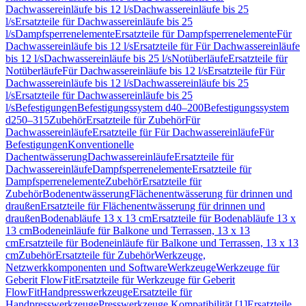
Dachwassereinläufe bis 12 l/s
Dachwassereinläufe bis 25
l/s
Ersatzteile für Dachwassereinläufe bis 25
l/s
Dampfsperrenelemente
Ersatzteile für Dampfsperrenelemente
Für
Dachwassereinläufe bis 12 l/s
Ersatzteile für Für Dachwassereinläufe
bis 12 l/s
Dachwassereinläufe bis 25 l/s
Notüberläufe
Ersatzteile für
Notüberläufe
Für Dachwassereinläufe bis 12 l/s
Ersatzteile für Für
Dachwassereinläufe bis 12 l/s
Dachwassereinläufe bis 25
l/s
Ersatzteile für Dachwassereinläufe bis 25
l/s
Befestigungen
Befestigungssystem d40–200
Befestigungssystem
d250–315
Zubehör
Ersatzteile für Zubehör
Für
Dachwassereinläufe
Ersatzteile für Für Dachwassereinläufe
Für
Befestigungen
Konventionelle
Dachentwässerung
Dachwassereinläufe
Ersatzteile für
Dachwassereinläufe
Dampfsperrenelemente
Ersatzteile für
Dampfsperrenelemente
Zubehör
Ersatzteile für
Zubehör
Bodenentwässerung
Flächenentwässerung für drinnen und
draußen
Ersatzteile für Flächenentwässerung für drinnen und
draußen
Bodenabläufe 13 x 13 cm
Ersatzteile für Bodenabläufe 13 x
13 cm
Bodeneinläufe für Balkone und Terrassen, 13 x 13
cm
Ersatzteile für Bodeneinläufe für Balkone und Terrassen, 13 x 13
cm
Zubehör
Ersatzteile für Zubehör
Werkzeuge,
Netzwerkkomponenten und Software
Werkzeuge
Werkzeuge für
Geberit FlowFit
Ersatzteile für Werkzeuge für Geberit
FlowFit
Handpresswerkzeuge
Ersatzteile für
Handpresswerkzeuge
Presswerkzeuge Kompatibilität [1]
Ersatzteile