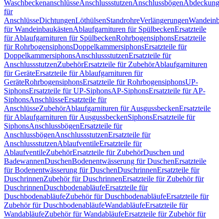
Waschbeckenanschlüsse
Anschlussstutzen
Anschlussbögen
Abdeckung
für
Anschlüsse
Dichtungen
Löthülsen
Standrohre
Verlängerungen
Wandeinb
für Wandeinbaukästen
Ablaufgarnituren für Spülbecken
Ersatzteile
für Ablaufgarnituren für Spülbecken
Rohrbogensiphons
Ersatzteile
für Rohrbogensiphons
Doppelkammersiphons
Ersatzteile für
Doppelkammersiphons
Anschlussstutzen
Ersatzteile für
Anschlussstutzen
Zubehör
Ersatzteile für Zubehör
Ablaufgarnituren
für Geräte
Ersatzteile für Ablaufgarnituren für
Geräte
Rohrbogensiphons
Ersatzteile für Rohrbogensiphons
UP-
Siphons
Ersatzteile für UP-Siphons
AP-Siphons
Ersatzteile für AP-
Siphons
Anschlüsse
Ersatzteile für
Anschlüsse
Zubehör
Ablaufgarnituren für Ausgussbecken
Ersatzteile
für Ablaufgarnituren für Ausgussbecken
Siphons
Ersatzteile für
Siphons
Anschlussbögen
Ersatzteile für
Anschlussbögen
Anschlussstutzen
Ersatzteile für
Anschlussstutzen
Ablaufventile
Ersatzteile für
Ablaufventile
Zubehör
Ersatzteile für Zubehör
Duschen und
Badewannen
Duschen
Bodenentwässerung für Duschen
Ersatzteile
für Bodenentwässerung für Duschen
Duschrinnen
Ersatzteile für
Duschrinnen
Zubehör für Duschrinnen
Ersatzteile für Zubehör für
Duschrinnen
Duschbodenabläufe
Ersatzteile für
Duschbodenabläufe
Zubehör für Duschbodenabläufe
Ersatzteile für
Zubehör für Duschbodenabläufe
Wandabläufe
Ersatzteile für
Wandabläufe
Zubehör für Wandabläufe
Ersatzteile für Zubehör für