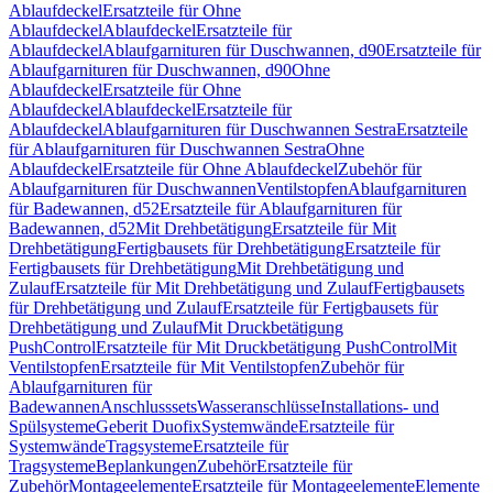
Ablaufdeckel
Ersatzteile für Ohne
Ablaufdeckel
Ablaufdeckel
Ersatzteile für
Ablaufdeckel
Ablaufgarnituren für Duschwannen, d90
Ersatzteile für
Ablaufgarnituren für Duschwannen, d90
Ohne
Ablaufdeckel
Ersatzteile für Ohne
Ablaufdeckel
Ablaufdeckel
Ersatzteile für
Ablaufdeckel
Ablaufgarnituren für Duschwannen Sestra
Ersatzteile
für Ablaufgarnituren für Duschwannen Sestra
Ohne
Ablaufdeckel
Ersatzteile für Ohne Ablaufdeckel
Zubehör für
Ablaufgarnituren für Duschwannen
Ventilstopfen
Ablaufgarnituren
für Badewannen, d52
Ersatzteile für Ablaufgarnituren für
Badewannen, d52
Mit Drehbetätigung
Ersatzteile für Mit
Drehbetätigung
Fertigbausets für Drehbetätigung
Ersatzteile für
Fertigbausets für Drehbetätigung
Mit Drehbetätigung und
Zulauf
Ersatzteile für Mit Drehbetätigung und Zulauf
Fertigbausets
für Drehbetätigung und Zulauf
Ersatzteile für Fertigbausets für
Drehbetätigung und Zulauf
Mit Druckbetätigung
PushControl
Ersatzteile für Mit Druckbetätigung PushControl
Mit
Ventilstopfen
Ersatzteile für Mit Ventilstopfen
Zubehör für
Ablaufgarnituren für
Badewannen
Anschlusssets
Wasseranschlüsse
Installations- und
Spülsysteme
Geberit Duofix
Systemwände
Ersatzteile für
Systemwände
Tragsysteme
Ersatzteile für
Tragsysteme
Beplankungen
Zubehör
Ersatzteile für
Zubehör
Montageelemente
Ersatzteile für Montageelemente
Elemente