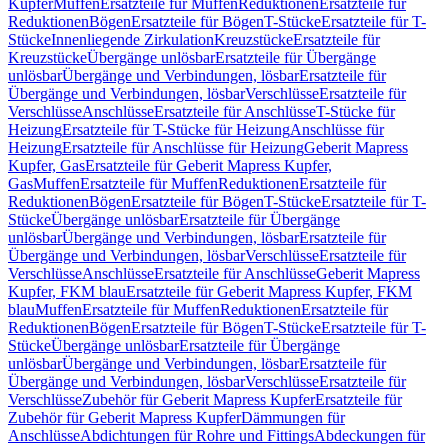
Kupfer
Muffen
Ersatzteile für Muffen
Reduktionen
Ersatzteile für
Reduktionen
Bögen
Ersatzteile für Bögen
T-Stücke
Ersatzteile für T-
Stücke
Innenliegende Zirkulation
Kreuzstücke
Ersatzteile für
Kreuzstücke
Übergänge unlösbar
Ersatzteile für Übergänge
unlösbar
Übergänge und Verbindungen, lösbar
Ersatzteile für
Übergänge und Verbindungen, lösbar
Verschlüsse
Ersatzteile für
Verschlüsse
Anschlüsse
Ersatzteile für Anschlüsse
T-Stücke für
Heizung
Ersatzteile für T-Stücke für Heizung
Anschlüsse für
Heizung
Ersatzteile für Anschlüsse für Heizung
Geberit Mapress
Kupfer, Gas
Ersatzteile für Geberit Mapress Kupfer,
Gas
Muffen
Ersatzteile für Muffen
Reduktionen
Ersatzteile für
Reduktionen
Bögen
Ersatzteile für Bögen
T-Stücke
Ersatzteile für T-
Stücke
Übergänge unlösbar
Ersatzteile für Übergänge
unlösbar
Übergänge und Verbindungen, lösbar
Ersatzteile für
Übergänge und Verbindungen, lösbar
Verschlüsse
Ersatzteile für
Verschlüsse
Anschlüsse
Ersatzteile für Anschlüsse
Geberit Mapress
Kupfer, FKM blau
Ersatzteile für Geberit Mapress Kupfer, FKM
blau
Muffen
Ersatzteile für Muffen
Reduktionen
Ersatzteile für
Reduktionen
Bögen
Ersatzteile für Bögen
T-Stücke
Ersatzteile für T-
Stücke
Übergänge unlösbar
Ersatzteile für Übergänge
unlösbar
Übergänge und Verbindungen, lösbar
Ersatzteile für
Übergänge und Verbindungen, lösbar
Verschlüsse
Ersatzteile für
Verschlüsse
Zubehör für Geberit Mapress Kupfer
Ersatzteile für
Zubehör für Geberit Mapress Kupfer
Dämmungen für
Anschlüsse
Abdichtungen für Rohre und Fittings
Abdeckungen für