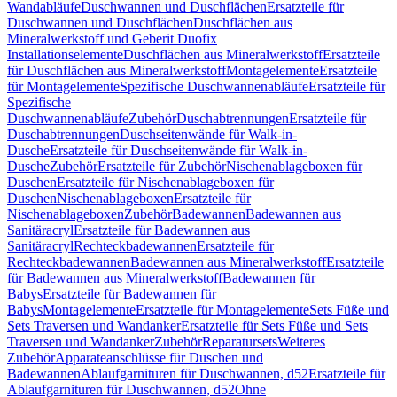
Wandabläufe
Duschwannen und Duschflächen
Ersatzteile für
Duschwannen und Duschflächen
Duschflächen aus
Mineralwerkstoff und Geberit Duofix
Installationselemente
Duschflächen aus Mineralwerkstoff
Ersatzteile
für Duschflächen aus Mineralwerkstoff
Montagelemente
Ersatzteile
für Montagelemente
Spezifische Duschwannenabläufe
Ersatzteile für
Spezifische
Duschwannenabläufe
Zubehör
Duschabtrennungen
Ersatzteile für
Duschabtrennungen
Duschseitenwände für Walk-in-
Dusche
Ersatzteile für Duschseitenwände für Walk-in-
Dusche
Zubehör
Ersatzteile für Zubehör
Nischenablageboxen für
Duschen
Ersatzteile für Nischenablageboxen für
Duschen
Nischenablageboxen
Ersatzteile für
Nischenablageboxen
Zubehör
Badewannen
Badewannen aus
Sanitäracryl
Ersatzteile für Badewannen aus
Sanitäracryl
Rechteckbadewannen
Ersatzteile für
Rechteckbadewannen
Badewannen aus Mineralwerkstoff
Ersatzteile
für Badewannen aus Mineralwerkstoff
Badewannen für
Babys
Ersatzteile für Badewannen für
Babys
Montagelemente
Ersatzteile für Montagelemente
Sets Füße und
Sets Traversen und Wandanker
Ersatzteile für Sets Füße und Sets
Traversen und Wandanker
Zubehör
Reparatursets
Weiteres
Zubehör
Apparateanschlüsse für Duschen und
Badewannen
Ablaufgarnituren für Duschwannen, d52
Ersatzteile für
Ablaufgarnituren für Duschwannen, d52
Ohne