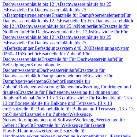
Dachwassereinläufe bis 12 l/s
Dachwassereinläufe bis 25
l/s
Ersatzteile für Dachwassereinläufe bis 25
l/s
Dampfsperrenelemente
Ersatzteile für Dampfsperrenelemente
Für
Dachwassereinläufe bis 12 l/s
Ersatzteile für Für Dachwassereinläufe
bis 12 l/s
Dachwassereinläufe bis 25 l/s
Notüberläufe
Ersatzteile für
Notüberläufe
Für Dachwassereinläufe bis 12 l/s
Ersatzteile für Für
Dachwassereinläufe bis 12 l/s
Dachwassereinläufe bis 25
l/s
Ersatzteile für Dachwassereinläufe bis 25
l/s
Befestigungen
Befestigungssystem d40–200
Befestigungssystem
d250–315
Zubehör
Ersatzteile für Zubehör
Für
Dachwassereinläufe
Ersatzteile für Für Dachwassereinläufe
Für
Befestigungen
Konventionelle
Dachentwässerung
Dachwassereinläufe
Ersatzteile für
Dachwassereinläufe
Dampfsperrenelemente
Ersatzteile für
Dampfsperrenelemente
Zubehör
Ersatzteile für
Zubehör
Bodenentwässerung
Flächenentwässerung für drinnen und
draußen
Ersatzteile für Flächenentwässerung für drinnen und
draußen
Bodenabläufe 13 x 13 cm
Ersatzteile für Bodenabläufe 13 x
13 cm
Bodeneinläufe für Balkone und Terrassen, 13 x 13
cm
Ersatzteile für Bodeneinläufe für Balkone und Terrassen, 13 x 13
cm
Zubehör
Ersatzteile für Zubehör
Werkzeuge,
Netzwerkkomponenten und Software
Werkzeuge
Werkzeuge für
Geberit FlowFit
Ersatzteile für Werkzeuge für Geberit
FlowFit
Handpresswerkzeuge
Ersatzteile für
Handpresswerkzeuge
Presswerkzeuge Kompatibilität [1]
Ersatzteile