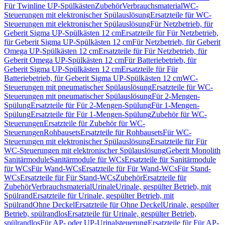
Für Twinline UP-Spülkästen
Zubehör
Verbrauchsmaterial
WC-
Steuerungen mit elektronischer Spülauslösung
Ersatzteile für WC-
Steuerungen mit elektronischer Spülauslösung
Für Netzbetrieb, für
Geberit Sigma UP-Spülkästen 12 cm
Ersatzteile für Für Netzbetrieb,
für Geberit Sigma UP-Spülkästen 12 cm
Für Netzbetrieb, für Geberit
Omega UP-Spülkästen 12 cm
Ersatzteile für Für Netzbetrieb, für
Geberit Omega UP-Spülkästen 12 cm
Für Batteriebetrieb, für
Geberit Sigma UP-Spülkästen 12 cm
Ersatzteile für Für
Batteriebetrieb, für Geberit Sigma UP-Spülkästen 12 cm
WC-
Steuerungen mit pneumatischer Spülauslösung
Ersatzteile für WC-
Steuerungen mit pneumatischer Spülauslösung
Für 2-Mengen-
Spülung
Ersatzteile für Für 2-Mengen-Spülung
Für 1-Mengen-
Spülung
Ersatzteile für Für 1-Mengen-Spülung
Zubehör für WC-
Steuerungen
Ersatzteile für Zubehör für WC-
Steuerungen
Rohbausets
Ersatzteile für Rohbausets
Für WC-
Steuerungen mit elektronischer Spülauslösung
Ersatzteile für Für
WC-Steuerungen mit elektronischer Spülauslösung
Geberit Monolith
Sanitärmodule
Sanitärmodule für WCs
Ersatzteile für Sanitärmodule
für WCs
Für Wand-WCs
Ersatzteile für Für Wand-WCs
Für Stand-
WCs
Ersatzteile für Für Stand-WCs
Zubehör
Ersatzteile für
Zubehör
Verbrauchsmaterial
Urinale
Urinale, gespülter Betrieb, mit
Spülrand
Ersatzteile für Urinale, gespülter Betrieb, mit
Spülrand
Ohne Deckel
Ersatzteile für Ohne Deckel
Urinale, gespülter
Betrieb, spülrandlos
Ersatzteile für Urinale, gespülter Betrieb,
spülrandlos
Für AP- oder UP-Urinalsteuerung
Ersatzteile für Für AP-