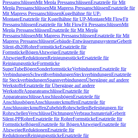
Pressanschlüssen
Mit Mepla Pressanschlüssen
Ersatzteile für Mit
Mepla Pressanschlüssen
Mit Mapress Pressanschlüssen
Ersatzteile für
Mit Mapress Pressanschlüssen
Kugelhähne für UP-
Montage
Ersatzteile für Kugelhähne für UP-Montage
Mit FlowFit
Pressanschlüssen
Ersatzteile für Mit FlowFit Pressanschlüssen
Mit
Mepla Pressanschlüssen
Ersatzteile für Mit Mepla
Pressanschlüssen
Mit Mapress Pressanschlüssen
Ersatzteile für Mit
Mapress Pressanschlüssen
Gebäude-Entwässerungssysteme
Geberit
Silent-db20
Rohre
Formstücke
Ersatzteile für
Formstücke
Bögen
Abzweige
Ersatzteile für
Abzweige
Reduktionen
Reinigungsstücke
Ersatzteile für
Reinigungsstücke
Formstücke
SuperTube
Bögen
Sonderformstücke
Verbindungen
Ersatzteile für
Verbindungen
Schweißverbindungen
Steckverbindungen
Ersatzteile
für Steckverbindungen
Spannverbindungen
Übergänge auf andere
Werkstoffe
Ersatzteile für Übergänge auf andere
Werkstoffe
Apparateanschlüsse
Ersatzteile für
Apparateanschlüsse
Anschlussbögen
Ersatzteile für
Anschlussbögen
Anschlusssteckmuffen
Ersatzteile für
Anschlusssteckmuffen
Zubehör
Rohrschellen
Befestigungen für
Rohrschellen
Verschlüsse
Dichtungen
Verbrauchsmaterial
Geberit
Silent-PP
Rohre
Ersatzteile für Rohre
Formstücke
Ersatzteile für
Formstücke
Bögen
Ersatzteile für Bögen
Abzweige
Ersatzteile für
Abzweige
Reduktionen
Ersatzteile für
Reduktionen
Reinigungsstücke
Ersatzteile für