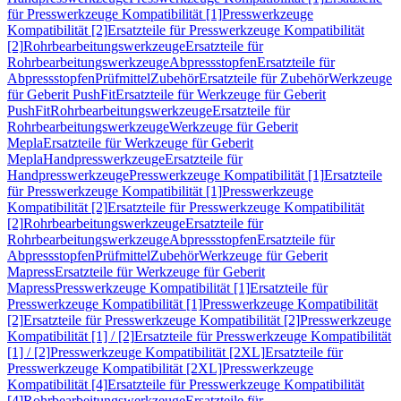
für Presswerkzeuge Kompatibilität [1]
Presswerkzeuge
Kompatibilität [2]
Ersatzteile für Presswerkzeuge Kompatibilität
[2]
Rohrbearbeitungswerkzeuge
Ersatzteile für
Rohrbearbeitungswerkzeuge
Abpressstopfen
Ersatzteile für
Abpressstopfen
Prüfmittel
Zubehör
Ersatzteile für Zubehör
Werkzeuge
für Geberit PushFit
Ersatzteile für Werkzeuge für Geberit
PushFit
Rohrbearbeitungswerkzeuge
Ersatzteile für
Rohrbearbeitungswerkzeuge
Werkzeuge für Geberit
Mepla
Ersatzteile für Werkzeuge für Geberit
Mepla
Handpresswerkzeuge
Ersatzteile für
Handpresswerkzeuge
Presswerkzeuge Kompatibilität [1]
Ersatzteile
für Presswerkzeuge Kompatibilität [1]
Presswerkzeuge
Kompatibilität [2]
Ersatzteile für Presswerkzeuge Kompatibilität
[2]
Rohrbearbeitungswerkzeuge
Ersatzteile für
Rohrbearbeitungswerkzeuge
Abpressstopfen
Ersatzteile für
Abpressstopfen
Prüfmittel
Zubehör
Werkzeuge für Geberit
Mapress
Ersatzteile für Werkzeuge für Geberit
Mapress
Presswerkzeuge Kompatibilität [1]
Ersatzteile für
Presswerkzeuge Kompatibilität [1]
Presswerkzeuge Kompatibilität
[2]
Ersatzteile für Presswerkzeuge Kompatibilität [2]
Presswerkzeuge
Kompatibilität [1] / [2]
Ersatzteile für Presswerkzeuge Kompatibilität
[1] / [2]
Presswerkzeuge Kompatibilität [2XL]
Ersatzteile für
Presswerkzeuge Kompatibilität [2XL]
Presswerkzeuge
Kompatibilität [4]
Ersatzteile für Presswerkzeuge Kompatibilität
[4]
Rohrbearbeitungswerkzeuge
Ersatzteile für