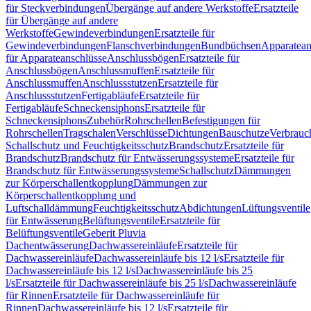
für Steckverbindungen
Übergänge auf andere Werkstoffe
Ersatzteile
für Übergänge auf andere
Werkstoffe
Gewindeverbindungen
Ersatzteile für
Gewindeverbindungen
Flanschverbindungen
Bundbüchsen
Apparatean
für Apparateanschlüsse
Anschlussbögen
Ersatzteile für
Anschlussbögen
Anschlussmuffen
Ersatzteile für
Anschlussmuffen
Anschlussstutzen
Ersatzteile für
Anschlussstutzen
Fertigabläufe
Ersatzteile für
Fertigabläufe
Schneckensiphons
Ersatzteile für
Schneckensiphons
Zubehör
Rohrschellen
Befestigungen für
Rohrschellen
Tragschalen
Verschlüsse
Dichtungen
Bauschutze
Verbrauc
Schallschutz und Feuchtigkeitsschutz
Brandschutz
Ersatzteile für
Brandschutz
Brandschutz für Entwässerungssysteme
Ersatzteile für
Brandschutz für Entwässerungssysteme
Schallschutz
Dämmungen
zur Körperschallentkopplung
Dämmungen zur
Körperschallentkopplung und
Luftschalldämmung
Feuchtigkeitsschutz
Abdichtungen
Lüftungsventile
für Entwässerung
Belüftungsventile
Ersatzteile für
Belüftungsventile
Geberit Pluvia
Dachentwässerung
Dachwassereinläufe
Ersatzteile für
Dachwassereinläufe
Dachwassereinläufe bis 12 l/s
Ersatzteile für
Dachwassereinläufe bis 12 l/s
Dachwassereinläufe bis 25
l/s
Ersatzteile für Dachwassereinläufe bis 25 l/s
Dachwassereinläufe
für Rinnen
Ersatzteile für Dachwassereinläufe für
Rinnen
Dachwassereinläufe bis 12 l/s
Ersatzteile für