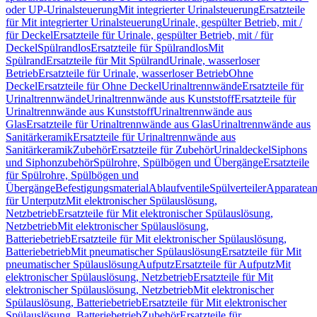
oder UP-Urinalsteuerung
Mit integrierter Urinalsteuerung
Ersatzteile
für Mit integrierter Urinalsteuerung
Urinale, gespülter Betrieb, mit /
für Deckel
Ersatzteile für Urinale, gespülter Betrieb, mit / für
Deckel
Spülrandlos
Ersatzteile für Spülrandlos
Mit
Spülrand
Ersatzteile für Mit Spülrand
Urinale, wasserloser
Betrieb
Ersatzteile für Urinale, wasserloser Betrieb
Ohne
Deckel
Ersatzteile für Ohne Deckel
Urinaltrennwände
Ersatzteile für
Urinaltrennwände
Urinaltrennwände aus Kunststoff
Ersatzteile für
Urinaltrennwände aus Kunststoff
Urinaltrennwände aus
Glas
Ersatzteile für Urinaltrennwände aus Glas
Urinaltrennwände aus
Sanitärkeramik
Ersatzteile für Urinaltrennwände aus
Sanitärkeramik
Zubehör
Ersatzteile für Zubehör
Urinaldeckel
Siphons
und Siphonzubehör
Spülrohre, Spülbögen und Übergänge
Ersatzteile
für Spülrohre, Spülbögen und
Übergänge
Befestigungsmaterial
Ablaufventile
Spülverteiler
Apparatean
für Unterputz
Mit elektronischer Spülauslösung,
Netzbetrieb
Ersatzteile für Mit elektronischer Spülauslösung,
Netzbetrieb
Mit elektronischer Spülauslösung,
Batteriebetrieb
Ersatzteile für Mit elektronischer Spülauslösung,
Batteriebetrieb
Mit pneumatischer Spülauslösung
Ersatzteile für Mit
pneumatischer Spülauslösung
Aufputz
Ersatzteile für Aufputz
Mit
elektronischer Spülauslösung, Netzbetrieb
Ersatzteile für Mit
elektronischer Spülauslösung, Netzbetrieb
Mit elektronischer
Spülauslösung, Batteriebetrieb
Ersatzteile für Mit elektronischer
Spülauslösung, Batteriebetrieb
Zubehör
Ersatzteile für