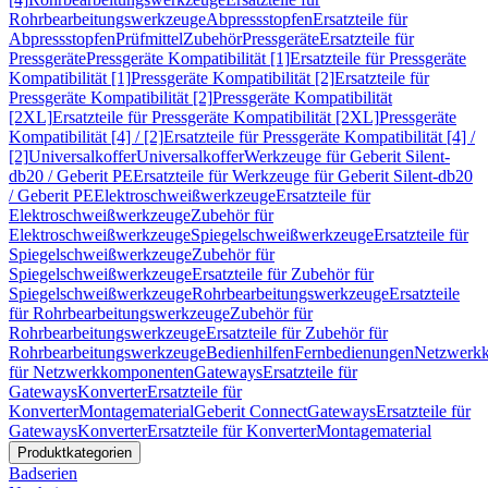
Rohrbearbeitungswerkzeuge
Abpressstopfen
Ersatzteile für
Abpressstopfen
Prüfmittel
Zubehör
Pressgeräte
Ersatzteile für
Pressgeräte
Pressgeräte Kompatibilität [1]
Ersatzteile für Pressgeräte
Kompatibilität [1]
Pressgeräte Kompatibilität [2]
Ersatzteile für
Pressgeräte Kompatibilität [2]
Pressgeräte Kompatibilität
[2XL]
Ersatzteile für Pressgeräte Kompatibilität [2XL]
Pressgeräte
Kompatibilität [4] / [2]
Ersatzteile für Pressgeräte Kompatibilität [4] /
[2]
Universalkoffer
Universalkoffer
Werkzeuge für Geberit Silent-
db20 / Geberit PE
Ersatzteile für Werkzeuge für Geberit Silent-db20
/ Geberit PE
Elektroschweißwerkzeuge
Ersatzteile für
Elektroschweißwerkzeuge
Zubehör für
Elektroschweißwerkzeuge
Spiegelschweißwerkzeuge
Ersatzteile für
Spiegelschweißwerkzeuge
Zubehör für
Spiegelschweißwerkzeuge
Ersatzteile für Zubehör für
Spiegelschweißwerkzeuge
Rohrbearbeitungswerkzeuge
Ersatzteile
für Rohrbearbeitungswerkzeuge
Zubehör für
Rohrbearbeitungswerkzeuge
Ersatzteile für Zubehör für
Rohrbearbeitungswerkzeuge
Bedienhilfen
Fernbedienungen
Netzwerk
für Netzwerkkomponenten
Gateways
Ersatzteile für
Gateways
Konverter
Ersatzteile für
Konverter
Montagematerial
Geberit Connect
Gateways
Ersatzteile für
Gateways
Konverter
Ersatzteile für Konverter
Montagematerial
Produktkategorien
Badserien