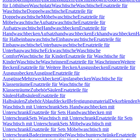
für Löthülsen
Waschplatz
Waschtische
Waschtische
Ersatzteile für
Waschtische
Doppelwaschtische
Ersatzteile für
Doppelwaschtische
Möbelwaschtische
Ersatzteile für
Möbelwaschtische
Aufsatzwaschtische
Ersatzteile für
Aufsatzwaschtische
Handwaschbecken
Ersatzteile für
Handwaschbecken
Aufsatzhandwaschbecken
Eckhandwaschbecken
H
für Halbeinbauwaschtische
Einbauwaschtische
Ersatzteile für
Einbauwaschtische
Unterbauwaschtische
Ersatzteile für
Unterbauwaschtische
Eckwaschtische
Waschtische
Comfort
Waschtische für Kinder
Ersatzteile für Waschtische für
Kinder
Waschtische
Waschrinnen
Ersatzteile für Waschrinnen
Weitere
Becken
Ersatzteile für Weitere Becken
Ausgussbecken
Ersatzteile für
Ausgussbecken
Ausgüsse
Ersatzteile für
Ausgüsse
Mehrzweckbecken
Gipsfangbecken
Waschtische für
Klassenräume
Ersatzteile für Waschtische für
Klassenräume
Zubehör
Säulen
Ersatzteile für
Säulen
Halbsäulen
Ersatzteile für
Halbsäulen
Zubehör
Ablaufdeckel
Befestigungsmaterial
Dekorblenden
W
Waschtisch mit Unterschrank
Sets Handwaschbecken mit
Unterschrank
Ersatzteile für Sets Handwaschbecken mit
Unterschrank
Sets Waschtisch mit Unterschrank
Ersatzteile für Sets
Waschtisch mit Unterschrank
Sets Möbelwaschtisch mit
Unterschrank
Ersatzteile für Sets Möbelwaschtisch mit
Unterschrank
Badezimmermöbel
Waschtischunterschränke
Ersatzteile