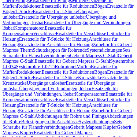
Therm
Fittings
Ersatzteile für Fittings
Muffen
Ersatzteile für
Muffen
Reduktionen
Ersatzteile für Reduktionen
Bögen
Ersatzteile für
Bögen
T-Stücke
Ersatzteile für T-Stücke
Übergänge
unlösbar
Ersatzteile für Übergänge unlösbar
Übergänge und
Verbindungen, lösbar
Ersatzteile für Übergänge und Verbindungen,
lösbar
Kompensatoren
Ersatzteile für
Kompensatoren
Verschlüsse
Ersatzteile für Verschlüsse
T-Stücke für
Heizung
Ersatzteile für T-Stücke für Heizung
Anschlüsse für
Heizung
Ersatzteile für Anschlüsse für Heizung
Zubehör für Geberit
Mapress Therm
Schutzkappen für Rohrende
Systemdichtungen
Sets
Schraube für Flanschverbindungen
Geberit Mapress C-Stahl
Geberit
Mapress C-Stahl
Ersatzteile für Geberit Mapress C-Stahl
Systemrohre
1.0034
Systemrohre 1.0215
Rohrnippel
Muffen
Ersatzteile für
Muffen
Reduktionen
Ersatzteile für Reduktionen
Bögen
Ersatzteile für
Bögen
T-Stücke
Ersatzteile für T-Stücke
Kreuzstücke
Ersatzteile für
Kreuzstücke
Übergänge unlösbar
Ersatzteile für Übergänge
unlösbar
Übergänge und Verbindungen, lösbar
Ersatzteile für
Übergänge und Verbindungen, lösbar
Kompensatoren
Ersatzteile für
Kompensatoren
Verschlüsse
Ersatzteile für Verschlüsse
T-Stücke für
Heizung
Ersatzteile für T-Stücke für Heizung
Anschlüsse für
Heizung
Ersatzteile für Anschlüsse für Heizung
Zubehör für Geberit
Mapress C-Stahl
Abdichtungen für Rohre und Fittings
Abdeckungen
für Rohre
Befestigungen für Anschlüsse
Systemdichtungen
Sets
Schraube für Flanschverbindungen
Geberit Mapress Kupfer
Geberit
Mapress Kupfer
Ersatzteile für Geberit Mapress