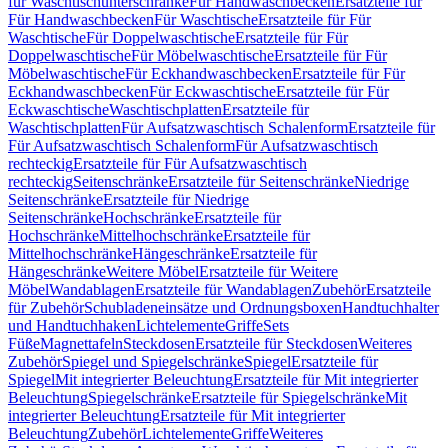
für Waschtischunterschränke
Für Handwaschbecken
Ersatzteile für
Für Handwaschbecken
Für Waschtische
Ersatzteile für Für
Waschtische
Für Doppelwaschtische
Ersatzteile für Für
Doppelwaschtische
Für Möbelwaschtische
Ersatzteile für Für
Möbelwaschtische
Für Eckhandwaschbecken
Ersatzteile für Für
Eckhandwaschbecken
Für Eckwaschtische
Ersatzteile für Für
Eckwaschtische
Waschtischplatten
Ersatzteile für
Waschtischplatten
Für Aufsatzwaschtisch Schalenform
Ersatzteile für
Für Aufsatzwaschtisch Schalenform
Für Aufsatzwaschtisch
rechteckig
Ersatzteile für Für Aufsatzwaschtisch
rechteckig
Seitenschränke
Ersatzteile für Seitenschränke
Niedrige
Seitenschränke
Ersatzteile für Niedrige
Seitenschränke
Hochschränke
Ersatzteile für
Hochschränke
Mittelhochschränke
Ersatzteile für
Mittelhochschränke
Hängeschränke
Ersatzteile für
Hängeschränke
Weitere Möbel
Ersatzteile für Weitere
Möbel
Wandablagen
Ersatzteile für Wandablagen
Zubehör
Ersatzteile
für Zubehör
Schubladeneinsätze und Ordnungsboxen
Handtuchhalter
und Handtuchhaken
Lichtelemente
Griffe
Sets
Füße
Magnettafeln
Steckdosen
Ersatzteile für Steckdosen
Weiteres
Zubehör
Spiegel und Spiegelschränke
Spiegel
Ersatzteile für
Spiegel
Mit integrierter Beleuchtung
Ersatzteile für Mit integrierter
Beleuchtung
Spiegelschränke
Ersatzteile für Spiegelschränke
Mit
integrierter Beleuchtung
Ersatzteile für Mit integrierter
Beleuchtung
Zubehör
Lichtelemente
Griffe
Weiteres