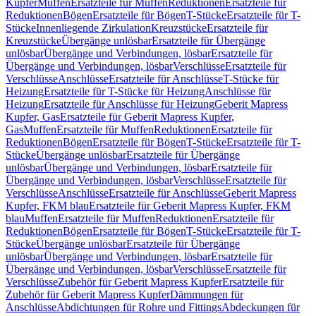
Kupfer
Muffen
Ersatzteile für Muffen
Reduktionen
Ersatzteile für
Reduktionen
Bögen
Ersatzteile für Bögen
T-Stücke
Ersatzteile für T-
Stücke
Innenliegende Zirkulation
Kreuzstücke
Ersatzteile für
Kreuzstücke
Übergänge unlösbar
Ersatzteile für Übergänge
unlösbar
Übergänge und Verbindungen, lösbar
Ersatzteile für
Übergänge und Verbindungen, lösbar
Verschlüsse
Ersatzteile für
Verschlüsse
Anschlüsse
Ersatzteile für Anschlüsse
T-Stücke für
Heizung
Ersatzteile für T-Stücke für Heizung
Anschlüsse für
Heizung
Ersatzteile für Anschlüsse für Heizung
Geberit Mapress
Kupfer, Gas
Ersatzteile für Geberit Mapress Kupfer,
Gas
Muffen
Ersatzteile für Muffen
Reduktionen
Ersatzteile für
Reduktionen
Bögen
Ersatzteile für Bögen
T-Stücke
Ersatzteile für T-
Stücke
Übergänge unlösbar
Ersatzteile für Übergänge
unlösbar
Übergänge und Verbindungen, lösbar
Ersatzteile für
Übergänge und Verbindungen, lösbar
Verschlüsse
Ersatzteile für
Verschlüsse
Anschlüsse
Ersatzteile für Anschlüsse
Geberit Mapress
Kupfer, FKM blau
Ersatzteile für Geberit Mapress Kupfer, FKM
blau
Muffen
Ersatzteile für Muffen
Reduktionen
Ersatzteile für
Reduktionen
Bögen
Ersatzteile für Bögen
T-Stücke
Ersatzteile für T-
Stücke
Übergänge unlösbar
Ersatzteile für Übergänge
unlösbar
Übergänge und Verbindungen, lösbar
Ersatzteile für
Übergänge und Verbindungen, lösbar
Verschlüsse
Ersatzteile für
Verschlüsse
Zubehör für Geberit Mapress Kupfer
Ersatzteile für
Zubehör für Geberit Mapress Kupfer
Dämmungen für
Anschlüsse
Abdichtungen für Rohre und Fittings
Abdeckungen für