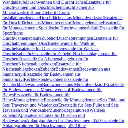
Wandabläufe
Duschwannen und Duschflächen
Ersatzteile für
Duschwannen und Duschflächen
Duschflächen aus
Mineralwerkstoff und Geberit Duofix
Installationselemente
Duschflächen aus Mineralwerkstoff
Ersatzteile
für Duschflächen aus Mineralwerkstoff
Montagelemente
Ersatzteile
für Montagelemente
Spezifische Duschwannenabläufe
Ersatzteile für
Spezifische
Duschwannenabläufe
Zubehör
Duschabtrennungen
Ersatzteile für
Duschabtrennungen
Duschseitenwände für Walk-in-
Dusche
Ersatzteile für Duschseitenwände für Walk-in-
Dusche
Zubehör
Ersatzteile für Zubehör
Nischenablageboxen für
Duschen
Ersatzteile für Nischenablageboxen für
Duschen
Nischenablageboxen
Ersatzteile für
Nischenablageboxen
Zubehör
Badewannen
Badewannen aus
Sanitäracryl
Ersatzteile für Badewannen aus
Sanitäracryl
Rechteckbadewannen
Ersatzteile für
Rechteckbadewannen
Badewannen aus Mineralwerkstoff
Ersatzteile
für Badewannen aus Mineralwerkstoff
Badewannen für
Babys
Ersatzteile für Badewannen für
Babys
Montagelemente
Ersatzteile für Montagelemente
Sets Füße und
Sets Traversen und Wandanker
Ersatzteile für Sets Füße und Sets
Traversen und Wandanker
Zubehör
Reparatursets
Weiteres
Zubehör
Apparateanschlüsse für Duschen und
Badewannen
Ablaufgarnituren für Duschwannen, d52
Ersatzteile für
Ablaufgarnituren für Duschwannen, d52
Ohne