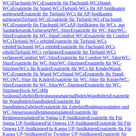
WCs
Flachspül-WCs
Ersatzteile für Flachspül-WCs
Stand-
WCs
Ersatzteile für Stand-WCs
Tiefspül-WCs für AP-Spülkasten
aufgesetzt
Ersatzteile für Tiefspül-WCs für AP-Spülkasten
aufgesetzt
Tiefspül-WCs
Ersatzteile für Tiefspül-WCs
Flachspül-
WCs
Ersatzteile für Flachspül-WCs
AP-Spülkästen für WCs, aus
Sanitärkeramik
Aufgesetzt
WC-Sitze
Ersatzteile für WC-Sitze
WC-
Sitze
Ersatzteile für WC-Sitze
Comfort WCs
Ersatzteile für Comfort
WCs
Tiefspül-WCs erhöht
Ersatzteile für Tiefspül-WCs
erhöht
Flachspül-WCs erhöht
Ersatzteile für Flachspül-WCs
erhöht
Tiefspül-WCs verlängert
Ersatzteile für Tiefspül-WCs
verlängert
Comfort WC-Sitze
Ersatzteile für Comfort WC-Sitze
WC-
Sitze
Ersatzteile für WC-Sitze
WC-Sitzringe
Ersatzteile für WC-
Sitzringe
WCs für Kinder
Ersatzteile für WCs für Kinder
Wand-
WCs
Ersatzteile für Wand-WCs
Stand-WCs
Ersatzteile für Stand-
WCs
WC-Sitze für Kinder
Ersatzteile für WC-Sitze für Kinder
WC-
Sitze
Ersatzteile für WC-Sitze
WC-Sitzringe
Ersatzteile für WC-
Sitzringe
Hock-WCs
Mit
Spülung
Zubehör
Befestigungsmaterial
Bidets
Wandbidets
Ersatzteile
für Wandbidets
Standbidets
Ersatzteile für
Standbidets
Zubehör
Ersatzteile für Zubehör
Betätigungsplatten und
WC-Steuerungen
Betätigungsplatten
Ersatzteile für
Betätigungsplatten
Für Sigma UP-Spülkästen
Ersatzteile für Für
Sigma UP-Spülkästen
Für Omega UP-Spülkästen
Ersatzteile für Für
Omega UP-Spülkästen
Für Kappa UP-Spülkästen
Ersatzteile für Für
Kappa UP-Spülkästen
Für Twinline UP-Spülkästen
Ersatzteile für