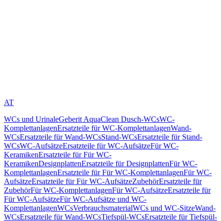
AT
WCs und Urinale
Geberit AquaClean Dusch-WCs
WC-
Komplettanlagen
Ersatzteile für WC-Komplettanlagen
Wand-
WCs
Ersatzteile für Wand-WCs
Stand-WCs
Ersatzteile für Stand-
WCs
WC-Aufsätze
Ersatzteile für WC-Aufsätze
Für WC-
Keramiken
Ersatzteile für Für WC-
Keramiken
Designplatten
Ersatzteile für Designplatten
Für WC-
Komplettanlagen
Ersatzteile für Für WC-Komplettanlagen
Für WC-
Aufsätze
Ersatzteile für Für WC-Aufsätze
Zubehör
Ersatzteile für
Zubehör
Für WC-Komplettanlagen
Für WC-Aufsätze
Ersatzteile für
Für WC-Aufsätze
Für WC-Aufsätze und WC-
Komplettanlagen
WCs
Verbrauchsmaterial
WCs und WC-Sitze
Wand-
WCs
Ersatzteile für Wand-WCs
Tiefspül-WCs
Ersatzteile für Tiefspül-