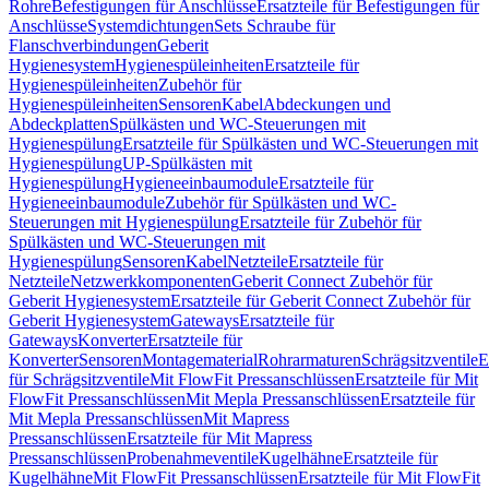
Rohre
Befestigungen für Anschlüsse
Ersatzteile für Befestigungen für
Anschlüsse
Systemdichtungen
Sets Schraube für
Flanschverbindungen
Geberit
Hygienesystem
Hygienespüleinheiten
Ersatzteile für
Hygienespüleinheiten
Zubehör für
Hygienespüleinheiten
Sensoren
Kabel
Abdeckungen und
Abdeckplatten
Spülkästen und WC-Steuerungen mit
Hygienespülung
Ersatzteile für Spülkästen und WC-Steuerungen mit
Hygienespülung
UP-Spülkästen mit
Hygienespülung
Hygieneeinbaumodule
Ersatzteile für
Hygieneeinbaumodule
Zubehör für Spülkästen und WC-
Steuerungen mit Hygienespülung
Ersatzteile für Zubehör für
Spülkästen und WC-Steuerungen mit
Hygienespülung
Sensoren
Kabel
Netzteile
Ersatzteile für
Netzteile
Netzwerkkomponenten
Geberit Connect Zubehör für
Geberit Hygienesystem
Ersatzteile für Geberit Connect Zubehör für
Geberit Hygienesystem
Gateways
Ersatzteile für
Gateways
Konverter
Ersatzteile für
Konverter
Sensoren
Montagematerial
Rohrarmaturen
Schrägsitzventile
E
für Schrägsitzventile
Mit FlowFit Pressanschlüssen
Ersatzteile für Mit
FlowFit Pressanschlüssen
Mit Mepla Pressanschlüssen
Ersatzteile für
Mit Mepla Pressanschlüssen
Mit Mapress
Pressanschlüssen
Ersatzteile für Mit Mapress
Pressanschlüssen
Probenahmeventile
Kugelhähne
Ersatzteile für
Kugelhähne
Mit FlowFit Pressanschlüssen
Ersatzteile für Mit FlowFit