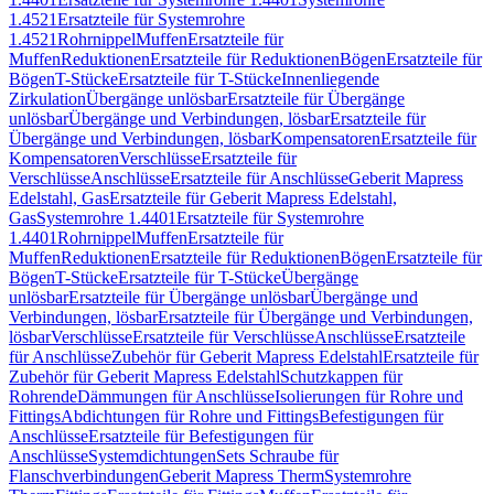
1.4521
Ersatzteile für Systemrohre
1.4521
Rohrnippel
Muffen
Ersatzteile für
Muffen
Reduktionen
Ersatzteile für Reduktionen
Bögen
Ersatzteile für
Bögen
T-Stücke
Ersatzteile für T-Stücke
Innenliegende
Zirkulation
Übergänge unlösbar
Ersatzteile für Übergänge
unlösbar
Übergänge und Verbindungen, lösbar
Ersatzteile für
Übergänge und Verbindungen, lösbar
Kompensatoren
Ersatzteile für
Kompensatoren
Verschlüsse
Ersatzteile für
Verschlüsse
Anschlüsse
Ersatzteile für Anschlüsse
Geberit Mapress
Edelstahl, Gas
Ersatzteile für Geberit Mapress Edelstahl,
Gas
Systemrohre 1.4401
Ersatzteile für Systemrohre
1.4401
Rohrnippel
Muffen
Ersatzteile für
Muffen
Reduktionen
Ersatzteile für Reduktionen
Bögen
Ersatzteile für
Bögen
T-Stücke
Ersatzteile für T-Stücke
Übergänge
unlösbar
Ersatzteile für Übergänge unlösbar
Übergänge und
Verbindungen, lösbar
Ersatzteile für Übergänge und Verbindungen,
lösbar
Verschlüsse
Ersatzteile für Verschlüsse
Anschlüsse
Ersatzteile
für Anschlüsse
Zubehör für Geberit Mapress Edelstahl
Ersatzteile für
Zubehör für Geberit Mapress Edelstahl
Schutzkappen für
Rohrende
Dämmungen für Anschlüsse
Isolierungen für Rohre und
Fittings
Abdichtungen für Rohre und Fittings
Befestigungen für
Anschlüsse
Ersatzteile für Befestigungen für
Anschlüsse
Systemdichtungen
Sets Schraube für
Flanschverbindungen
Geberit Mapress Therm
Systemrohre