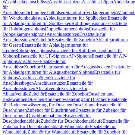
Waschbeckenanschlüsse
Anschlussstutzen
Anschlussbögen
Abdeckung
für
Anschlüsse
Dichtungen
Löthülsen
Standrohre
Verlängerungen
Wandeinb
für Wandeinbaukästen
Ablaufgarnituren für Spülbecken
Ersatzteile
für Ablaufgarnituren für Spülbecken
Rohrbogensiphons
Ersatzteile
für Rohrbogensiphons
Doppelkammersiphons
Ersatzteile für
Doppelkammersiphons
Anschlussstutzen
Ersatzteile für
Anschlussstutzen
Zubehör
Ersatzteile für Zubehör
Ablaufgarnituren
für Geräte
Ersatzteile für Ablaufgarnituren für
Geräte
Rohrbogensiphons
Ersatzteile für Rohrbogensiphons
UP-
Siphons
Ersatzteile für UP-Siphons
AP-Siphons
Ersatzteile für AP-
Siphons
Anschlüsse
Ersatzteile für
Anschlüsse
Zubehör
Ablaufgarnituren für Ausgussbecken
Ersatzteile
für Ablaufgarnituren für Ausgussbecken
Siphons
Ersatzteile für
Siphons
Anschlussbögen
Ersatzteile für
Anschlussbögen
Anschlussstutzen
Ersatzteile für
Anschlussstutzen
Ablaufventile
Ersatzteile für
Ablaufventile
Zubehör
Ersatzteile für Zubehör
Duschen und
Badewannen
Duschen
Bodenentwässerung für Duschen
Ersatzteile
für Bodenentwässerung für Duschen
Duschrinnen
Ersatzteile für
Duschrinnen
Zubehör für Duschrinnen
Ersatzteile für Zubehör für
Duschrinnen
Duschbodenabläufe
Ersatzteile für
Duschbodenabläufe
Zubehör für Duschbodenabläufe
Ersatzteile für
Zubehör für Duschbodenabläufe
Wandabläufe
Ersatzteile für
Wandabläufe
Zubehör für Wandabläufe
Ersatzteile für Zubehör für