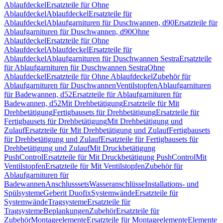
Ablaufdeckel
Ersatzteile für Ohne
Ablaufdeckel
Ablaufdeckel
Ersatzteile für
Ablaufdeckel
Ablaufgarnituren für Duschwannen, d90
Ersatzteile für
Ablaufgarnituren für Duschwannen, d90
Ohne
Ablaufdeckel
Ersatzteile für Ohne
Ablaufdeckel
Ablaufdeckel
Ersatzteile für
Ablaufdeckel
Ablaufgarnituren für Duschwannen Sestra
Ersatzteile
für Ablaufgarnituren für Duschwannen Sestra
Ohne
Ablaufdeckel
Ersatzteile für Ohne Ablaufdeckel
Zubehör für
Ablaufgarnituren für Duschwannen
Ventilstopfen
Ablaufgarnituren
für Badewannen, d52
Ersatzteile für Ablaufgarnituren für
Badewannen, d52
Mit Drehbetätigung
Ersatzteile für Mit
Drehbetätigung
Fertigbausets für Drehbetätigung
Ersatzteile für
Fertigbausets für Drehbetätigung
Mit Drehbetätigung und
Zulauf
Ersatzteile für Mit Drehbetätigung und Zulauf
Fertigbausets
für Drehbetätigung und Zulauf
Ersatzteile für Fertigbausets für
Drehbetätigung und Zulauf
Mit Druckbetätigung
PushControl
Ersatzteile für Mit Druckbetätigung PushControl
Mit
Ventilstopfen
Ersatzteile für Mit Ventilstopfen
Zubehör für
Ablaufgarnituren für
Badewannen
Anschlusssets
Wasseranschlüsse
Installations- und
Spülsysteme
Geberit Duofix
Systemwände
Ersatzteile für
Systemwände
Tragsysteme
Ersatzteile für
Tragsysteme
Beplankungen
Zubehör
Ersatzteile für
Zubehör
Montageelemente
Ersatzteile für Montageelemente
Elemente