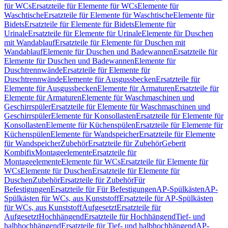
für WCs
Ersatzteile für Elemente für WCs
Elemente für
Waschtische
Ersatzteile für Elemente für Waschtische
Elemente für
Bidets
Ersatzteile für Elemente für Bidets
Elemente für
Urinale
Ersatzteile für Elemente für Urinale
Elemente für Duschen
mit Wandablauf
Ersatzteile für Elemente für Duschen mit
Wandablauf
Elemente für Duschen und Badewannen
Ersatzteile für
Elemente für Duschen und Badewannen
Elemente für
Duschtrennwände
Ersatzteile für Elemente für
Duschtrennwände
Elemente für Ausgussbecken
Ersatzteile für
Elemente für Ausgussbecken
Elemente für Armaturen
Ersatzteile für
Elemente für Armaturen
Elemente für Waschmaschinen und
Geschirrspüler
Ersatzteile für Elemente für Waschmaschinen und
Geschirrspüler
Elemente für Konsollasten
Ersatzteile für Elemente für
Konsollasten
Elemente für Küchenspülen
Ersatzteile für Elemente für
Küchenspülen
Elemente für Wandspeicher
Ersatzteile für Elemente
für Wandspeicher
Zubehör
Ersatzteile für Zubehör
Geberit
Kombifix
Montageelemente
Ersatzteile für
Montageelemente
Elemente für WCs
Ersatzteile für Elemente für
WCs
Elemente für Duschen
Ersatzteile für Elemente für
Duschen
Zubehör
Ersatzteile für Zubehör
Für
Befestigungen
Ersatzteile für Für Befestigungen
AP-Spülkästen
AP-
Spülkästen für WCs, aus Kunststoff
Ersatzteile für AP-Spülkästen
für WCs, aus Kunststoff
Aufgesetzt
Ersatzteile für
Aufgesetzt
Hochhängend
Ersatzteile für Hochhängend
Tief- und
halbhochhängend
Ersatzteile für Tief- und halbhochhängend
AP-