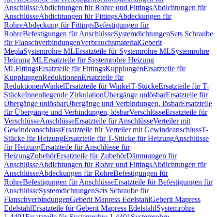
Anschlüsse
Abdichtungen für Rohre und Fittings
Abdichtungen für
Anschlüsse
Abdichtungen für Fittings
Abdeckungen für
Rohre
Abdeckung für Fittings
Befestigungen für
Rohre
Befestigungen für Anschlüsse
Systemdichtungen
Sets Schraube
für Flanschverbindungen
Verbrauchsmaterial
Geberit
Mepla
Systemrohre ML
Ersatzteile für Systemrohre ML
Systemrohre
Heizung ML
Ersatzteile für Systemrohre Heizung
ML
Fittings
Ersatzteile für Fittings
Kupplungen
Ersatzteile für
Kupplungen
Reduktionen
Ersatzteile für
Reduktionen
Winkel
Ersatzteile für Winkel
T-Stücke
Ersatzteile für T-
Stücke
Innenliegende Zirkulation
Übergänge unlösbar
Ersatzteile für
Übergänge unlösbar
Übergänge und Verbindungen, lösbar
Ersatzteile
für Übergänge und Verbindungen, lösbar
Verschlüsse
Ersatzteile für
Verschlüsse
Anschlüsse
Ersatzteile für Anschlüsse
Verteiler mit
Gewindeanschluss
Ersatzteile für Verteiler mit Gewindeanschluss
T-
Stücke für Heizung
Ersatzteile für T-Stücke für Heizung
Anschlüsse
für Heizung
Ersatzteile für Anschlüsse für
Heizung
Zubehör
Ersatzteile für Zubehör
Dämmungen für
Anschlüsse
Abdichtungen für Rohre und Fittings
Abdichtungen für
Anschlüsse
Abdeckungen für Rohre
Befestigungen für
Rohre
Befestigungen für Anschlüsse
Ersatzteile für Befestigungen für
Anschlüsse
Systemdichtungen
Sets Schraube für
Flanschverbindungen
Geberit Mapress Edelstahl
Geberit Mapress
Edelstahl
Ersatzteile für Geberit Mapress Edelstahl
Systemrohre
1.4401
Ersatzteile für Systemrohre 1.4401
Systemrohre