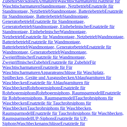
Zubehör
Steckdosen
Armaturen
Waschtischarmaturen
Ersatzteile für
Waschtischarmaturen
Standmontage, Netzbetrieb
Ersatzteile für
Standmontage, Netzbetrieb
Standmontage, Batteriebetrieb
Ersatzteile
für Standmontage, Batteriebetrieb
Standmontage,
Generatorbetrieb
Ersatzteile für Standmontage,
Generatorbetrieb
Standmontage, Einhebelmischer
Ersatzteile für
Standmontage, Einhebelmischer
Wandmontage,
Netzbetrieb
Ersatzteile für Wandmontage, Netzbetrieb
Wandmontage,
Batteriebetrieb
Ersatzteile für Wandmontage,
Batteriebetrieb
Wandmontage, Generatorbetrieb
Ersatzteile für
Wandmontage, Generatorbetrieb
Wandmontage,
Zweigriffmischer
Ersatzteile für Wandmontage,
Zweigriffmischer
Zubehör
Ersatzteile für Zubehör
Für
Waschtischarmaturen
Ersatzteile für Für
Waschtischarmaturen
Apparateanschlüsse für Waschplatz,
Spülbecken, Geräte und Ausgussbecken
Ablaufgarnituren für
Waschbecken
Ersatzteile für Ablaufgarnituren für
Waschbecken
Rohrbogensiphons
Ersatzteile für
Rohrbogensiphons
Rohrbogensiphons, Raumsparmodell
Ersatzteile
für Rohrbogensiphons, Raumsparmodell
Tauchrohrsiphons für
Waschbecken
Ersatzteile für Tauchrohrsiphons für
Waschbecken
Tauchrohrsiphons für Waschbecken,
Raumsparmodell
Ersatzteile für Tauchrohrsiphons für Waschbecken,
Raumsparmodell
UP-Siphons
Ersatzteile für UP-
Siphons
Waschbeckenanschlüsse
Ersatzteile für