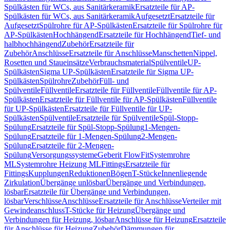
Spülkästen für WCs, aus Sanitärkeramik
Ersatzteile für AP-
Spülkästen für WCs, aus Sanitärkeramik
Aufgesetzt
Ersatzteile für
Aufgesetzt
Spülrohre für AP-Spülkästen
Ersatzteile für Spülrohre für
AP-Spülkästen
Hochhängend
Ersatzteile für Hochhängend
Tief- und
halbhochhängend
Zubehör
Ersatzteile für
Zubehör
Anschlüsse
Ersatzteile für Anschlüsse
Manschetten
Nippel,
Rosetten und Staueinsätze
Verbrauchsmaterial
Spülventile
UP-
Spülkästen
Sigma UP-Spülkästen
Ersatzteile für Sigma UP-
Spülkästen
Spülrohre
Zubehör
Füll- und
Spülventile
Füllventile
Ersatzteile für Füllventile
Füllventile für AP-
Spülkästen
Ersatzteile für Füllventile für AP-Spülkästen
Füllventile
für UP-Spülkästen
Ersatzteile für Füllventile für UP-
Spülkästen
Spülventile
Ersatzteile für Spülventile
Spül-Stopp-
Spülung
Ersatzteile für Spül-Stopp-Spülung
1-Mengen-
Spülung
Ersatzteile für 1-Mengen-Spülung
2-Mengen-
Spülung
Ersatzteile für 2-Mengen-
Spülung
Versorgungssysteme
Geberit FlowFit
Systemrohre
ML
Systemrohre Heizung ML
Fittings
Ersatzteile für
Fittings
Kupplungen
Reduktionen
Bögen
T-Stücke
Innenliegende
Zirkulation
Übergänge unlösbar
Übergänge und Verbindungen,
lösbar
Ersatzteile für Übergänge und Verbindungen,
lösbar
Verschlüsse
Anschlüsse
Ersatzteile für Anschlüsse
Verteiler mit
Gewindeanschluss
T-Stücke für Heizung
Übergänge und
Verbindungen für Heizung, lösbar
Anschlüsse für Heizung
Ersatzteile
für Anschlüsse für Heizung
Zubehör
Dämmungen für