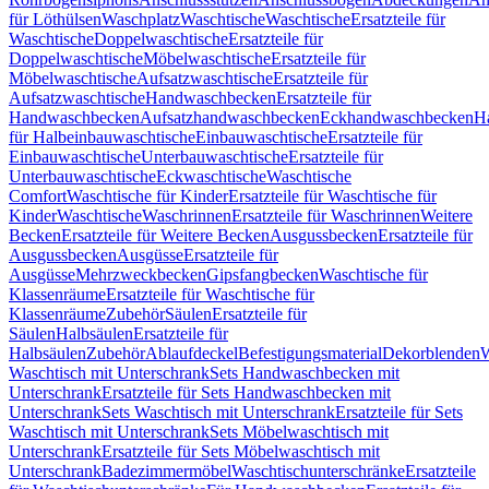
für Löthülsen
Waschplatz
Waschtische
Waschtische
Ersatzteile für
Waschtische
Doppelwaschtische
Ersatzteile für
Doppelwaschtische
Möbelwaschtische
Ersatzteile für
Möbelwaschtische
Aufsatzwaschtische
Ersatzteile für
Aufsatzwaschtische
Handwaschbecken
Ersatzteile für
Handwaschbecken
Aufsatzhandwaschbecken
Eckhandwaschbecken
H
für Halbeinbauwaschtische
Einbauwaschtische
Ersatzteile für
Einbauwaschtische
Unterbauwaschtische
Ersatzteile für
Unterbauwaschtische
Eckwaschtische
Waschtische
Comfort
Waschtische für Kinder
Ersatzteile für Waschtische für
Kinder
Waschtische
Waschrinnen
Ersatzteile für Waschrinnen
Weitere
Becken
Ersatzteile für Weitere Becken
Ausgussbecken
Ersatzteile für
Ausgussbecken
Ausgüsse
Ersatzteile für
Ausgüsse
Mehrzweckbecken
Gipsfangbecken
Waschtische für
Klassenräume
Ersatzteile für Waschtische für
Klassenräume
Zubehör
Säulen
Ersatzteile für
Säulen
Halbsäulen
Ersatzteile für
Halbsäulen
Zubehör
Ablaufdeckel
Befestigungsmaterial
Dekorblenden
W
Waschtisch mit Unterschrank
Sets Handwaschbecken mit
Unterschrank
Ersatzteile für Sets Handwaschbecken mit
Unterschrank
Sets Waschtisch mit Unterschrank
Ersatzteile für Sets
Waschtisch mit Unterschrank
Sets Möbelwaschtisch mit
Unterschrank
Ersatzteile für Sets Möbelwaschtisch mit
Unterschrank
Badezimmermöbel
Waschtischunterschränke
Ersatzteile