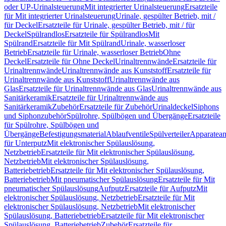
oder UP-Urinalsteuerung
Mit integrierter Urinalsteuerung
Ersatzteile
für Mit integrierter Urinalsteuerung
Urinale, gespülter Betrieb, mit /
für Deckel
Ersatzteile für Urinale, gespülter Betrieb, mit / für
Deckel
Spülrandlos
Ersatzteile für Spülrandlos
Mit
Spülrand
Ersatzteile für Mit Spülrand
Urinale, wasserloser
Betrieb
Ersatzteile für Urinale, wasserloser Betrieb
Ohne
Deckel
Ersatzteile für Ohne Deckel
Urinaltrennwände
Ersatzteile für
Urinaltrennwände
Urinaltrennwände aus Kunststoff
Ersatzteile für
Urinaltrennwände aus Kunststoff
Urinaltrennwände aus
Glas
Ersatzteile für Urinaltrennwände aus Glas
Urinaltrennwände aus
Sanitärkeramik
Ersatzteile für Urinaltrennwände aus
Sanitärkeramik
Zubehör
Ersatzteile für Zubehör
Urinaldeckel
Siphons
und Siphonzubehör
Spülrohre, Spülbögen und Übergänge
Ersatzteile
für Spülrohre, Spülbögen und
Übergänge
Befestigungsmaterial
Ablaufventile
Spülverteiler
Apparatean
für Unterputz
Mit elektronischer Spülauslösung,
Netzbetrieb
Ersatzteile für Mit elektronischer Spülauslösung,
Netzbetrieb
Mit elektronischer Spülauslösung,
Batteriebetrieb
Ersatzteile für Mit elektronischer Spülauslösung,
Batteriebetrieb
Mit pneumatischer Spülauslösung
Ersatzteile für Mit
pneumatischer Spülauslösung
Aufputz
Ersatzteile für Aufputz
Mit
elektronischer Spülauslösung, Netzbetrieb
Ersatzteile für Mit
elektronischer Spülauslösung, Netzbetrieb
Mit elektronischer
Spülauslösung, Batteriebetrieb
Ersatzteile für Mit elektronischer
Spülauslösung, Batteriebetrieb
Zubehör
Ersatzteile für