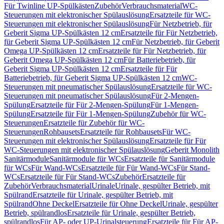
Für Twinline UP-Spülkästen
Zubehör
Verbrauchsmaterial
WC-
Steuerungen mit elektronischer Spülauslösung
Ersatzteile für WC-
Steuerungen mit elektronischer Spülauslösung
Für Netzbetrieb, für
Geberit Sigma UP-Spülkästen 12 cm
Ersatzteile für Für Netzbetrieb,
für Geberit Sigma UP-Spülkästen 12 cm
Für Netzbetrieb, für Geberit
Omega UP-Spülkästen 12 cm
Ersatzteile für Für Netzbetrieb, für
Geberit Omega UP-Spülkästen 12 cm
Für Batteriebetrieb, für
Geberit Sigma UP-Spülkästen 12 cm
Ersatzteile für Für
Batteriebetrieb, für Geberit Sigma UP-Spülkästen 12 cm
WC-
Steuerungen mit pneumatischer Spülauslösung
Ersatzteile für WC-
Steuerungen mit pneumatischer Spülauslösung
Für 2-Mengen-
Spülung
Ersatzteile für Für 2-Mengen-Spülung
Für 1-Mengen-
Spülung
Ersatzteile für Für 1-Mengen-Spülung
Zubehör für WC-
Steuerungen
Ersatzteile für Zubehör für WC-
Steuerungen
Rohbausets
Ersatzteile für Rohbausets
Für WC-
Steuerungen mit elektronischer Spülauslösung
Ersatzteile für Für
WC-Steuerungen mit elektronischer Spülauslösung
Geberit Monolith
Sanitärmodule
Sanitärmodule für WCs
Ersatzteile für Sanitärmodule
für WCs
Für Wand-WCs
Ersatzteile für Für Wand-WCs
Für Stand-
WCs
Ersatzteile für Für Stand-WCs
Zubehör
Ersatzteile für
Zubehör
Verbrauchsmaterial
Urinale
Urinale, gespülter Betrieb, mit
Spülrand
Ersatzteile für Urinale, gespülter Betrieb, mit
Spülrand
Ohne Deckel
Ersatzteile für Ohne Deckel
Urinale, gespülter
Betrieb, spülrandlos
Ersatzteile für Urinale, gespülter Betrieb,
spülrandlos
Für AP- oder UP-Urinalsteuerung
Ersatzteile für Für AP-