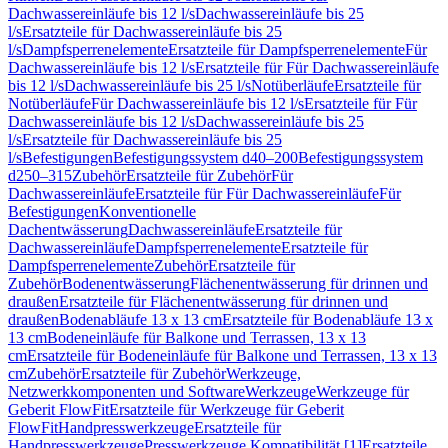
Dachwassereinläufe bis 12 l/s
Dachwassereinläufe bis 25
l/s
Ersatzteile für Dachwassereinläufe bis 25
l/s
Dampfsperrenelemente
Ersatzteile für Dampfsperrenelemente
Für
Dachwassereinläufe bis 12 l/s
Ersatzteile für Für Dachwassereinläufe
bis 12 l/s
Dachwassereinläufe bis 25 l/s
Notüberläufe
Ersatzteile für
Notüberläufe
Für Dachwassereinläufe bis 12 l/s
Ersatzteile für Für
Dachwassereinläufe bis 12 l/s
Dachwassereinläufe bis 25
l/s
Ersatzteile für Dachwassereinläufe bis 25
l/s
Befestigungen
Befestigungssystem d40–200
Befestigungssystem
d250–315
Zubehör
Ersatzteile für Zubehör
Für
Dachwassereinläufe
Ersatzteile für Für Dachwassereinläufe
Für
Befestigungen
Konventionelle
Dachentwässerung
Dachwassereinläufe
Ersatzteile für
Dachwassereinläufe
Dampfsperrenelemente
Ersatzteile für
Dampfsperrenelemente
Zubehör
Ersatzteile für
Zubehör
Bodenentwässerung
Flächenentwässerung für drinnen und
draußen
Ersatzteile für Flächenentwässerung für drinnen und
draußen
Bodenabläufe 13 x 13 cm
Ersatzteile für Bodenabläufe 13 x
13 cm
Bodeneinläufe für Balkone und Terrassen, 13 x 13
cm
Ersatzteile für Bodeneinläufe für Balkone und Terrassen, 13 x 13
cm
Zubehör
Ersatzteile für Zubehör
Werkzeuge,
Netzwerkkomponenten und Software
Werkzeuge
Werkzeuge für
Geberit FlowFit
Ersatzteile für Werkzeuge für Geberit
FlowFit
Handpresswerkzeuge
Ersatzteile für
Handpresswerkzeuge
Presswerkzeuge Kompatibilität [1]
Ersatzteile