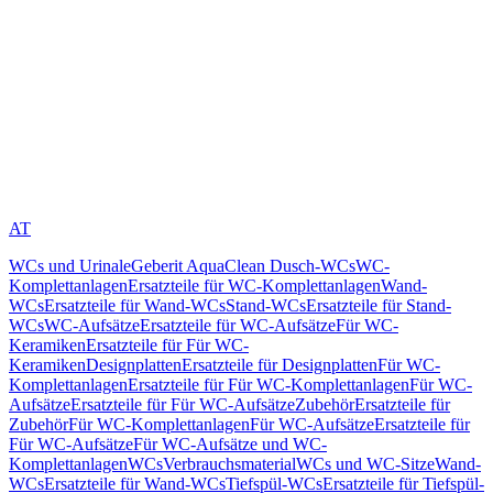
AT
WCs und Urinale
Geberit AquaClean Dusch-WCs
WC-
Komplettanlagen
Ersatzteile für WC-Komplettanlagen
Wand-
WCs
Ersatzteile für Wand-WCs
Stand-WCs
Ersatzteile für Stand-
WCs
WC-Aufsätze
Ersatzteile für WC-Aufsätze
Für WC-
Keramiken
Ersatzteile für Für WC-
Keramiken
Designplatten
Ersatzteile für Designplatten
Für WC-
Komplettanlagen
Ersatzteile für Für WC-Komplettanlagen
Für WC-
Aufsätze
Ersatzteile für Für WC-Aufsätze
Zubehör
Ersatzteile für
Zubehör
Für WC-Komplettanlagen
Für WC-Aufsätze
Ersatzteile für
Für WC-Aufsätze
Für WC-Aufsätze und WC-
Komplettanlagen
WCs
Verbrauchsmaterial
WCs und WC-Sitze
Wand-
WCs
Ersatzteile für Wand-WCs
Tiefspül-WCs
Ersatzteile für Tiefspül-