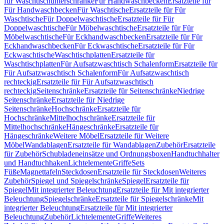
für Waschtischunterschränke
Für Handwaschbecken
Ersatzteile für
Für Handwaschbecken
Für Waschtische
Ersatzteile für Für
Waschtische
Für Doppelwaschtische
Ersatzteile für Für
Doppelwaschtische
Für Möbelwaschtische
Ersatzteile für Für
Möbelwaschtische
Für Eckhandwaschbecken
Ersatzteile für Für
Eckhandwaschbecken
Für Eckwaschtische
Ersatzteile für Für
Eckwaschtische
Waschtischplatten
Ersatzteile für
Waschtischplatten
Für Aufsatzwaschtisch Schalenform
Ersatzteile für
Für Aufsatzwaschtisch Schalenform
Für Aufsatzwaschtisch
rechteckig
Ersatzteile für Für Aufsatzwaschtisch
rechteckig
Seitenschränke
Ersatzteile für Seitenschränke
Niedrige
Seitenschränke
Ersatzteile für Niedrige
Seitenschränke
Hochschränke
Ersatzteile für
Hochschränke
Mittelhochschränke
Ersatzteile für
Mittelhochschränke
Hängeschränke
Ersatzteile für
Hängeschränke
Weitere Möbel
Ersatzteile für Weitere
Möbel
Wandablagen
Ersatzteile für Wandablagen
Zubehör
Ersatzteile
für Zubehör
Schubladeneinsätze und Ordnungsboxen
Handtuchhalter
und Handtuchhaken
Lichtelemente
Griffe
Sets
Füße
Magnettafeln
Steckdosen
Ersatzteile für Steckdosen
Weiteres
Zubehör
Spiegel und Spiegelschränke
Spiegel
Ersatzteile für
Spiegel
Mit integrierter Beleuchtung
Ersatzteile für Mit integrierter
Beleuchtung
Spiegelschränke
Ersatzteile für Spiegelschränke
Mit
integrierter Beleuchtung
Ersatzteile für Mit integrierter
Beleuchtung
Zubehör
Lichtelemente
Griffe
Weiteres