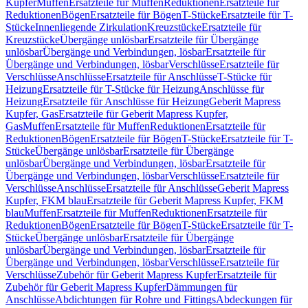
Kupfer
Muffen
Ersatzteile für Muffen
Reduktionen
Ersatzteile für
Reduktionen
Bögen
Ersatzteile für Bögen
T-Stücke
Ersatzteile für T-
Stücke
Innenliegende Zirkulation
Kreuzstücke
Ersatzteile für
Kreuzstücke
Übergänge unlösbar
Ersatzteile für Übergänge
unlösbar
Übergänge und Verbindungen, lösbar
Ersatzteile für
Übergänge und Verbindungen, lösbar
Verschlüsse
Ersatzteile für
Verschlüsse
Anschlüsse
Ersatzteile für Anschlüsse
T-Stücke für
Heizung
Ersatzteile für T-Stücke für Heizung
Anschlüsse für
Heizung
Ersatzteile für Anschlüsse für Heizung
Geberit Mapress
Kupfer, Gas
Ersatzteile für Geberit Mapress Kupfer,
Gas
Muffen
Ersatzteile für Muffen
Reduktionen
Ersatzteile für
Reduktionen
Bögen
Ersatzteile für Bögen
T-Stücke
Ersatzteile für T-
Stücke
Übergänge unlösbar
Ersatzteile für Übergänge
unlösbar
Übergänge und Verbindungen, lösbar
Ersatzteile für
Übergänge und Verbindungen, lösbar
Verschlüsse
Ersatzteile für
Verschlüsse
Anschlüsse
Ersatzteile für Anschlüsse
Geberit Mapress
Kupfer, FKM blau
Ersatzteile für Geberit Mapress Kupfer, FKM
blau
Muffen
Ersatzteile für Muffen
Reduktionen
Ersatzteile für
Reduktionen
Bögen
Ersatzteile für Bögen
T-Stücke
Ersatzteile für T-
Stücke
Übergänge unlösbar
Ersatzteile für Übergänge
unlösbar
Übergänge und Verbindungen, lösbar
Ersatzteile für
Übergänge und Verbindungen, lösbar
Verschlüsse
Ersatzteile für
Verschlüsse
Zubehör für Geberit Mapress Kupfer
Ersatzteile für
Zubehör für Geberit Mapress Kupfer
Dämmungen für
Anschlüsse
Abdichtungen für Rohre und Fittings
Abdeckungen für