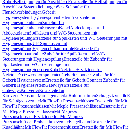
Rohre
Befestigungen für Anschlüsse
Ersatzteile für Befestigungen für
Anschlüsse
Systemdichtungen
Sets Schraube für
Flanschverbindungen
Geberit
Hygienesystem
Hygienespüleinheiten
Ersatzteile für
Hygienespüleinheiten
Zubehör für
Hygienespüleinheiten
Sensoren
Kabel
Abdeckungen und
Abdeckplatten
Spülkästen und WC-Steuerungen mit
Hygienespülung
Ersatzteile für Spülkästen und WC-Steuerungen mit
Hygienespülung
UP-Spülkästen mit
Hygienespülung
Hygieneeinbaumodule
Ersatzteile für
Hygieneeinbaumodule
Zubehör für Spülkästen und WC-
Steuerungen mit Hygienespülung
Ersatzteile für Zubehör für
Spülkästen und WC-Steuerungen mit
Hygienespülung
Sensoren
Kabel
Netzteile
Ersatzteile für
Netzteile
Netzwerkkomponenten
Geberit Connect Zubehör für
Geberit Hygienesystem
Ersatzteile für Geberit Connect Zubehör für
Geberit Hygienesystem
Gateways
Ersatzteile für
Gateways
Konverter
Ersatzteile für
Konverter
Sensoren
Montagematerial
Rohrarmaturen
Schrägsitzventile
E
für Schrägsitzventile
Mit FlowFit Pressanschlüssen
Ersatzteile für Mit
FlowFit Pressanschlüssen
Mit Mepla Pressanschlüssen
Ersatzteile für
Mit Mepla Pressanschlüssen
Mit Mapress
Pressanschlüssen
Ersatzteile für Mit Mapress
Pressanschlüssen
Probenahmeventile
Kugelhähne
Ersatzteile für
Kugelhähne
Mit FlowFit Pressanschlüssen
Ersatzteile für Mit FlowFit