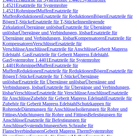
1.4521
Ersatzteile für Systemrohre
1.4521
Rohrnippel
Muffen
Ersatzteile für
Muffen
Reduktionen
Ersatzteile für Reduktionen
Bögen
Ersatzteile für
Bögen
T-Stücke
Ersatzteile für T-Stücke
Innenliegende
Zirkulation
Übergänge unlösbar
Ersatzteile für Übergänge
unlösbar
Übergänge und Verbindungen, lösbar
Ersatzteile für
Übergänge und Verbindungen, lösbar
Kompensatoren
Ersatzteile für
Kompensatoren
Verschlüsse
Ersatzteile für
Verschlüsse
Anschlüsse
Ersatzteile für Anschlüsse
Geberit Mapress
Edelstahl, Gas
Ersatzteile für Geberit Mapress Edelstahl,
Gas
Systemrohre 1.4401
Ersatzteile für Systemrohre
1.4401
Rohrnippel
Muffen
Ersatzteile für
Muffen
Reduktionen
Ersatzteile für Reduktionen
Bögen
Ersatzteile für
Bögen
T-Stücke
Ersatzteile für T-Stücke
Übergänge
unlösbar
Ersatzteile für Übergänge unlösbar
Übergänge und
Verbindungen, lösbar
Ersatzteile für Übergänge und Verbindungen,
lösbar
Verschlüsse
Ersatzteile für Verschlüsse
Anschlüsse
Ersatzteile
für Anschlüsse
Zubehör für Geberit Mapress Edelstahl
Ersatzteile für
Zubehör für Geberit Mapress Edelstahl
Schutzkappen für
Rohrende
Dämmungen für Anschlüsse
Isolierungen für Rohre und
Fittings
Abdichtungen für Rohre und Fittings
Befestigungen für
Anschlüsse
Ersatzteile für Befestigungen für
Anschlüsse
Systemdichtungen
Sets Schraube für
Flanschverbindungen
Geberit Mapress Therm
Systemrohre