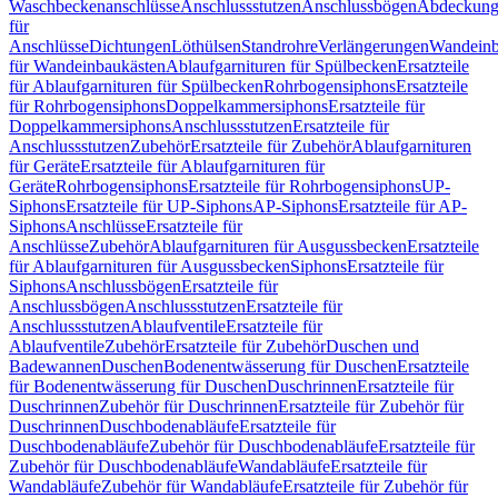
Waschbeckenanschlüsse
Anschlussstutzen
Anschlussbögen
Abdeckung
für
Anschlüsse
Dichtungen
Löthülsen
Standrohre
Verlängerungen
Wandeinb
für Wandeinbaukästen
Ablaufgarnituren für Spülbecken
Ersatzteile
für Ablaufgarnituren für Spülbecken
Rohrbogensiphons
Ersatzteile
für Rohrbogensiphons
Doppelkammersiphons
Ersatzteile für
Doppelkammersiphons
Anschlussstutzen
Ersatzteile für
Anschlussstutzen
Zubehör
Ersatzteile für Zubehör
Ablaufgarnituren
für Geräte
Ersatzteile für Ablaufgarnituren für
Geräte
Rohrbogensiphons
Ersatzteile für Rohrbogensiphons
UP-
Siphons
Ersatzteile für UP-Siphons
AP-Siphons
Ersatzteile für AP-
Siphons
Anschlüsse
Ersatzteile für
Anschlüsse
Zubehör
Ablaufgarnituren für Ausgussbecken
Ersatzteile
für Ablaufgarnituren für Ausgussbecken
Siphons
Ersatzteile für
Siphons
Anschlussbögen
Ersatzteile für
Anschlussbögen
Anschlussstutzen
Ersatzteile für
Anschlussstutzen
Ablaufventile
Ersatzteile für
Ablaufventile
Zubehör
Ersatzteile für Zubehör
Duschen und
Badewannen
Duschen
Bodenentwässerung für Duschen
Ersatzteile
für Bodenentwässerung für Duschen
Duschrinnen
Ersatzteile für
Duschrinnen
Zubehör für Duschrinnen
Ersatzteile für Zubehör für
Duschrinnen
Duschbodenabläufe
Ersatzteile für
Duschbodenabläufe
Zubehör für Duschbodenabläufe
Ersatzteile für
Zubehör für Duschbodenabläufe
Wandabläufe
Ersatzteile für
Wandabläufe
Zubehör für Wandabläufe
Ersatzteile für Zubehör für