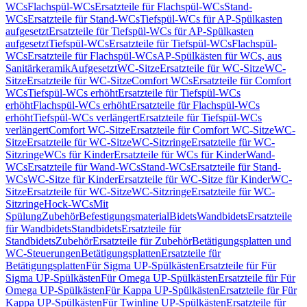
WCs
Flachspül-WCs
Ersatzteile für Flachspül-WCs
Stand-
WCs
Ersatzteile für Stand-WCs
Tiefspül-WCs für AP-Spülkasten
aufgesetzt
Ersatzteile für Tiefspül-WCs für AP-Spülkasten
aufgesetzt
Tiefspül-WCs
Ersatzteile für Tiefspül-WCs
Flachspül-
WCs
Ersatzteile für Flachspül-WCs
AP-Spülkästen für WCs, aus
Sanitärkeramik
Aufgesetzt
WC-Sitze
Ersatzteile für WC-Sitze
WC-
Sitze
Ersatzteile für WC-Sitze
Comfort WCs
Ersatzteile für Comfort
WCs
Tiefspül-WCs erhöht
Ersatzteile für Tiefspül-WCs
erhöht
Flachspül-WCs erhöht
Ersatzteile für Flachspül-WCs
erhöht
Tiefspül-WCs verlängert
Ersatzteile für Tiefspül-WCs
verlängert
Comfort WC-Sitze
Ersatzteile für Comfort WC-Sitze
WC-
Sitze
Ersatzteile für WC-Sitze
WC-Sitzringe
Ersatzteile für WC-
Sitzringe
WCs für Kinder
Ersatzteile für WCs für Kinder
Wand-
WCs
Ersatzteile für Wand-WCs
Stand-WCs
Ersatzteile für Stand-
WCs
WC-Sitze für Kinder
Ersatzteile für WC-Sitze für Kinder
WC-
Sitze
Ersatzteile für WC-Sitze
WC-Sitzringe
Ersatzteile für WC-
Sitzringe
Hock-WCs
Mit
Spülung
Zubehör
Befestigungsmaterial
Bidets
Wandbidets
Ersatzteile
für Wandbidets
Standbidets
Ersatzteile für
Standbidets
Zubehör
Ersatzteile für Zubehör
Betätigungsplatten und
WC-Steuerungen
Betätigungsplatten
Ersatzteile für
Betätigungsplatten
Für Sigma UP-Spülkästen
Ersatzteile für Für
Sigma UP-Spülkästen
Für Omega UP-Spülkästen
Ersatzteile für Für
Omega UP-Spülkästen
Für Kappa UP-Spülkästen
Ersatzteile für Für
Kappa UP-Spülkästen
Für Twinline UP-Spülkästen
Ersatzteile für