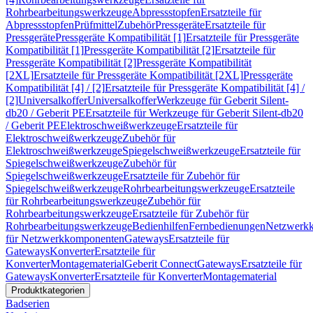
Rohrbearbeitungswerkzeuge
Abpressstopfen
Ersatzteile für
Abpressstopfen
Prüfmittel
Zubehör
Pressgeräte
Ersatzteile für
Pressgeräte
Pressgeräte Kompatibilität [1]
Ersatzteile für Pressgeräte
Kompatibilität [1]
Pressgeräte Kompatibilität [2]
Ersatzteile für
Pressgeräte Kompatibilität [2]
Pressgeräte Kompatibilität
[2XL]
Ersatzteile für Pressgeräte Kompatibilität [2XL]
Pressgeräte
Kompatibilität [4] / [2]
Ersatzteile für Pressgeräte Kompatibilität [4] /
[2]
Universalkoffer
Universalkoffer
Werkzeuge für Geberit Silent-
db20 / Geberit PE
Ersatzteile für Werkzeuge für Geberit Silent-db20
/ Geberit PE
Elektroschweißwerkzeuge
Ersatzteile für
Elektroschweißwerkzeuge
Zubehör für
Elektroschweißwerkzeuge
Spiegelschweißwerkzeuge
Ersatzteile für
Spiegelschweißwerkzeuge
Zubehör für
Spiegelschweißwerkzeuge
Ersatzteile für Zubehör für
Spiegelschweißwerkzeuge
Rohrbearbeitungswerkzeuge
Ersatzteile
für Rohrbearbeitungswerkzeuge
Zubehör für
Rohrbearbeitungswerkzeuge
Ersatzteile für Zubehör für
Rohrbearbeitungswerkzeuge
Bedienhilfen
Fernbedienungen
Netzwerk
für Netzwerkkomponenten
Gateways
Ersatzteile für
Gateways
Konverter
Ersatzteile für
Konverter
Montagematerial
Geberit Connect
Gateways
Ersatzteile für
Gateways
Konverter
Ersatzteile für Konverter
Montagematerial
Produktkategorien
Badserien