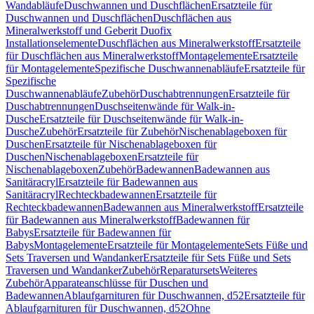
Wandabläufe
Duschwannen und Duschflächen
Ersatzteile für
Duschwannen und Duschflächen
Duschflächen aus
Mineralwerkstoff und Geberit Duofix
Installationselemente
Duschflächen aus Mineralwerkstoff
Ersatzteile
für Duschflächen aus Mineralwerkstoff
Montagelemente
Ersatzteile
für Montagelemente
Spezifische Duschwannenabläufe
Ersatzteile für
Spezifische
Duschwannenabläufe
Zubehör
Duschabtrennungen
Ersatzteile für
Duschabtrennungen
Duschseitenwände für Walk-in-
Dusche
Ersatzteile für Duschseitenwände für Walk-in-
Dusche
Zubehör
Ersatzteile für Zubehör
Nischenablageboxen für
Duschen
Ersatzteile für Nischenablageboxen für
Duschen
Nischenablageboxen
Ersatzteile für
Nischenablageboxen
Zubehör
Badewannen
Badewannen aus
Sanitäracryl
Ersatzteile für Badewannen aus
Sanitäracryl
Rechteckbadewannen
Ersatzteile für
Rechteckbadewannen
Badewannen aus Mineralwerkstoff
Ersatzteile
für Badewannen aus Mineralwerkstoff
Badewannen für
Babys
Ersatzteile für Badewannen für
Babys
Montagelemente
Ersatzteile für Montagelemente
Sets Füße und
Sets Traversen und Wandanker
Ersatzteile für Sets Füße und Sets
Traversen und Wandanker
Zubehör
Reparatursets
Weiteres
Zubehör
Apparateanschlüsse für Duschen und
Badewannen
Ablaufgarnituren für Duschwannen, d52
Ersatzteile für
Ablaufgarnituren für Duschwannen, d52
Ohne