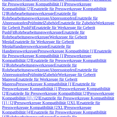
für Presswerkzeuge Kompatibilität [1]
Presswerkzeuge
Kompatibilität [2]
Ersatzteile für Presswerkzeuge Kompatibilität
[2]
Rohrbearbeitungswerkzeuge
Ersatzteile für
Rohrbearbeitungswerkzeuge
Abpressstopfen
Ersatzteile für
Abpressstopfen
Prüfmittel
Zubehör
Ersatzteile für Zubehör
Werkzeuge
für Geberit PushFit
Ersatzteile für Werkzeuge für Geberit
PushFit
Rohrbearbeitungswerkzeuge
Ersatzteile für
Rohrbearbeitungswerkzeuge
Werkzeuge für Geberit
Mepla
Ersatzteile für Werkzeuge für Geberit
Mepla
Handpresswerkzeuge
Ersatzteile für
Handpresswerkzeuge
Presswerkzeuge Kompatibilität [1]
Ersatzteile
für Presswerkzeuge Kompatibilität [1]
Presswerkzeuge
Kompatibilität [2]
Ersatzteile für Presswerkzeuge Kompatibilität
[2]
Rohrbearbeitungswerkzeuge
Ersatzteile für
Rohrbearbeitungswerkzeuge
Abpressstopfen
Ersatzteile für
Abpressstopfen
Prüfmittel
Zubehör
Werkzeuge für Geberit
Mapress
Ersatzteile für Werkzeuge für Geberit
Mapress
Presswerkzeuge Kompatibilität [1]
Ersatzteile für
Presswerkzeuge Kompatibilität [1]
Presswerkzeuge Kompatibilität
[2]
Ersatzteile für Presswerkzeuge Kompatibilität [2]
Presswerkzeuge
Kompatibilität [1] / [2]
Ersatzteile für Presswerkzeuge Kompatibilität
[1] / [2]
Presswerkzeuge Kompatibilität [2XL]
Ersatzteile für
Presswerkzeuge Kompatibilität [2XL]
Presswerkzeuge
Kompatibilität [4]
Ersatzteile für Presswerkzeuge Kompatibilität
[4]
Rohrbearbeitungswerkzeuge
Ersatzteile für