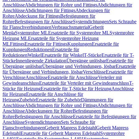
Anschlüsse
Abdichtungen für Rohre und Fittings
Abdichtungen für
Anschlüsse
Abdichtungen für Fittings
Abdeckungen für
Rohre
Abdeckung für Fittings
Befestigungen für
Rohre
Befestigungen für Anschlüsse
Systemdichtungen
Sets Schraube
für Flanschverbindungen
Verbrauchsmaterial
Geberit
Mepla
Systemrohre ML
Ersatzteile für Systemrohre ML
Systemrohre
Heizung ML
Ersatzteile für Systemrohre Heizung
ML
Fittings
Ersatzteile für Fittings
Kupplungen
Ersatzteile für
Kupplungen
Reduktionen
Ersatzteile für
Reduktionen
Winkel
Ersatzteile für Winkel
T-Stücke
Ersatzteile für T-
Stücke
Innenliegende Zirkulation
Übergänge unlösbar
Ersatzteile für
Übergänge unlösbar
Übergänge und Verbindungen, lösbar
Ersatzteile
für Übergänge und Verbindungen, lösbar
Verschlüsse
Ersatzteile für
Verschlüsse
Anschlüsse
Ersatzteile für Anschlüsse
Verteiler mit
Gewindeanschluss
Ersatzteile für Verteiler mit Gewindeanschluss
T-
Stücke für Heizung
Ersatzteile für T-Stücke für Heizung
Anschlüsse
für Heizung
Ersatzteile für Anschlüsse für
Heizung
Zubehör
Ersatzteile für Zubehör
Dämmungen für
Anschlüsse
Abdichtungen für Rohre und Fittings
Abdichtungen für
Anschlüsse
Abdeckungen für Rohre
Befestigungen für
Rohre
Befestigungen für Anschlüsse
Ersatzteile für Befestigungen für
Anschlüsse
Systemdichtungen
Sets Schraube für
Flanschverbindungen
Geberit Mapress Edelstahl
Geberit Mapress
Edelstahl
Ersatzteile für Geberit Mapress Edelstahl
Systemrohre
1.4401
Ersatzteile für Systemrohre 1.4401
Systemrohre