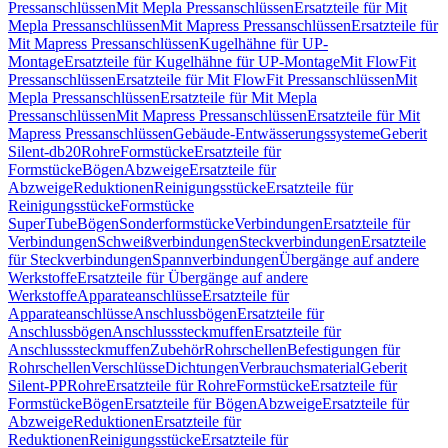
Pressanschlüssen
Mit Mepla Pressanschlüssen
Ersatzteile für Mit
Mepla Pressanschlüssen
Mit Mapress Pressanschlüssen
Ersatzteile für
Mit Mapress Pressanschlüssen
Kugelhähne für UP-
Montage
Ersatzteile für Kugelhähne für UP-Montage
Mit FlowFit
Pressanschlüssen
Ersatzteile für Mit FlowFit Pressanschlüssen
Mit
Mepla Pressanschlüssen
Ersatzteile für Mit Mepla
Pressanschlüssen
Mit Mapress Pressanschlüssen
Ersatzteile für Mit
Mapress Pressanschlüssen
Gebäude-Entwässerungssysteme
Geberit
Silent-db20
Rohre
Formstücke
Ersatzteile für
Formstücke
Bögen
Abzweige
Ersatzteile für
Abzweige
Reduktionen
Reinigungsstücke
Ersatzteile für
Reinigungsstücke
Formstücke
SuperTube
Bögen
Sonderformstücke
Verbindungen
Ersatzteile für
Verbindungen
Schweißverbindungen
Steckverbindungen
Ersatzteile
für Steckverbindungen
Spannverbindungen
Übergänge auf andere
Werkstoffe
Ersatzteile für Übergänge auf andere
Werkstoffe
Apparateanschlüsse
Ersatzteile für
Apparateanschlüsse
Anschlussbögen
Ersatzteile für
Anschlussbögen
Anschlusssteckmuffen
Ersatzteile für
Anschlusssteckmuffen
Zubehör
Rohrschellen
Befestigungen für
Rohrschellen
Verschlüsse
Dichtungen
Verbrauchsmaterial
Geberit
Silent-PP
Rohre
Ersatzteile für Rohre
Formstücke
Ersatzteile für
Formstücke
Bögen
Ersatzteile für Bögen
Abzweige
Ersatzteile für
Abzweige
Reduktionen
Ersatzteile für
Reduktionen
Reinigungsstücke
Ersatzteile für