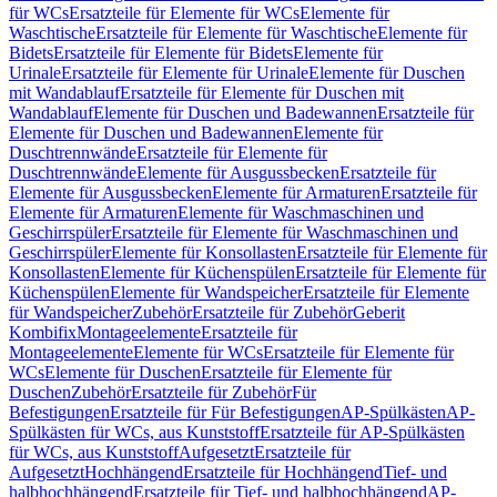
für WCs
Ersatzteile für Elemente für WCs
Elemente für
Waschtische
Ersatzteile für Elemente für Waschtische
Elemente für
Bidets
Ersatzteile für Elemente für Bidets
Elemente für
Urinale
Ersatzteile für Elemente für Urinale
Elemente für Duschen
mit Wandablauf
Ersatzteile für Elemente für Duschen mit
Wandablauf
Elemente für Duschen und Badewannen
Ersatzteile für
Elemente für Duschen und Badewannen
Elemente für
Duschtrennwände
Ersatzteile für Elemente für
Duschtrennwände
Elemente für Ausgussbecken
Ersatzteile für
Elemente für Ausgussbecken
Elemente für Armaturen
Ersatzteile für
Elemente für Armaturen
Elemente für Waschmaschinen und
Geschirrspüler
Ersatzteile für Elemente für Waschmaschinen und
Geschirrspüler
Elemente für Konsollasten
Ersatzteile für Elemente für
Konsollasten
Elemente für Küchenspülen
Ersatzteile für Elemente für
Küchenspülen
Elemente für Wandspeicher
Ersatzteile für Elemente
für Wandspeicher
Zubehör
Ersatzteile für Zubehör
Geberit
Kombifix
Montageelemente
Ersatzteile für
Montageelemente
Elemente für WCs
Ersatzteile für Elemente für
WCs
Elemente für Duschen
Ersatzteile für Elemente für
Duschen
Zubehör
Ersatzteile für Zubehör
Für
Befestigungen
Ersatzteile für Für Befestigungen
AP-Spülkästen
AP-
Spülkästen für WCs, aus Kunststoff
Ersatzteile für AP-Spülkästen
für WCs, aus Kunststoff
Aufgesetzt
Ersatzteile für
Aufgesetzt
Hochhängend
Ersatzteile für Hochhängend
Tief- und
halbhochhängend
Ersatzteile für Tief- und halbhochhängend
AP-