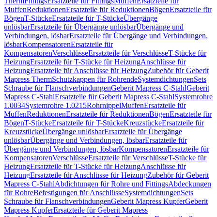
Therm
Fittings
Ersatzteile für Fittings
Muffen
Ersatzteile für
Muffen
Reduktionen
Ersatzteile für Reduktionen
Bögen
Ersatzteile für
Bögen
T-Stücke
Ersatzteile für T-Stücke
Übergänge
unlösbar
Ersatzteile für Übergänge unlösbar
Übergänge und
Verbindungen, lösbar
Ersatzteile für Übergänge und Verbindungen,
lösbar
Kompensatoren
Ersatzteile für
Kompensatoren
Verschlüsse
Ersatzteile für Verschlüsse
T-Stücke für
Heizung
Ersatzteile für T-Stücke für Heizung
Anschlüsse für
Heizung
Ersatzteile für Anschlüsse für Heizung
Zubehör für Geberit
Mapress Therm
Schutzkappen für Rohrende
Systemdichtungen
Sets
Schraube für Flanschverbindungen
Geberit Mapress C-Stahl
Geberit
Mapress C-Stahl
Ersatzteile für Geberit Mapress C-Stahl
Systemrohre
1.0034
Systemrohre 1.0215
Rohrnippel
Muffen
Ersatzteile für
Muffen
Reduktionen
Ersatzteile für Reduktionen
Bögen
Ersatzteile für
Bögen
T-Stücke
Ersatzteile für T-Stücke
Kreuzstücke
Ersatzteile für
Kreuzstücke
Übergänge unlösbar
Ersatzteile für Übergänge
unlösbar
Übergänge und Verbindungen, lösbar
Ersatzteile für
Übergänge und Verbindungen, lösbar
Kompensatoren
Ersatzteile für
Kompensatoren
Verschlüsse
Ersatzteile für Verschlüsse
T-Stücke für
Heizung
Ersatzteile für T-Stücke für Heizung
Anschlüsse für
Heizung
Ersatzteile für Anschlüsse für Heizung
Zubehör für Geberit
Mapress C-Stahl
Abdichtungen für Rohre und Fittings
Abdeckungen
für Rohre
Befestigungen für Anschlüsse
Systemdichtungen
Sets
Schraube für Flanschverbindungen
Geberit Mapress Kupfer
Geberit
Mapress Kupfer
Ersatzteile für Geberit Mapress