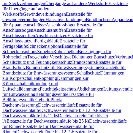
für Steckverbindungen
Übergänge auf andere Werkstoffe
Ersatzteile
für Übergänge auf andere
Werkstoffe
Gewindeverbindungen
Ersatzteile für
Gewindeverbindungen
Flanschverbindungen
Bundbüchsen
Apparatean
für Apparateanschlüsse
Anschlussbögen
Ersatzteile für
Anschlussbögen
Anschlussmuffen
Ersatzteile für
Anschlussmuffen
Anschlussstutzen
Ersatzteile für
Anschlussstutzen
Fertigabläufe
Ersatzteile für
Fertigabläufe
Schneckensiphons
Ersatzteile für
Schneckensiphons
Zubehör
Rohrschellen
Befestigungen für
Rohrschellen
Tragschalen
Verschlüsse
Dichtungen
Bauschutze
Verbrauc
Schallschutz und Feuchtigkeitsschutz
Brandschutz
Ersatzteile für
Brandschutz
Brandschutz für Entwässerungssysteme
Ersatzteile für
Brandschutz für Entwässerungssysteme
Schallschutz
Dämmungen
zur Körperschallentkopplung
Dämmungen zur
Körperschallentkopplung und
Luftschalldämmung
Feuchtigkeitsschutz
Abdichtungen
Lüftungsventile
für Entwässerung
Belüftungsventile
Ersatzteile für
Belüftungsventile
Geberit Pluvia
Dachentwässerung
Dachwassereinläufe
Ersatzteile für
Dachwassereinläufe
Dachwassereinläufe bis 12 l/s
Ersatzteile für
Dachwassereinläufe bis 12 l/s
Dachwassereinläufe bis 25
l/s
Ersatzteile für Dachwassereinläufe bis 25 l/s
Dachwassereinläufe
für Rinnen
Ersatzteile für Dachwassereinläufe für
Rinnen
Dachwassereinläufe bis 12 l/s
Ersatzteile für