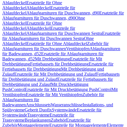
Ablaufdeckel
Ersatzteile für Ohne
Ablaufdeckel
Ablaufdeckel
Ersatzteile für
Ablaufdeckel
Ablaufgarnituren für Duschwannen, d90
Ersatzteile für
Ablaufgarnituren für Duschwannen, d90
Ohne
Ablaufdeckel
Ersatzteile für Ohne
Ablaufdeckel
Ablaufdeckel
Ersatzteile für
Ablaufdeckel
Ablaufgarnituren für Duschwannen Sestra
Ersatzteile
für Ablaufgarnituren für Duschwannen Sestra
Ohne
Ablaufdeckel
Ersatzteile für Ohne Ablaufdeckel
Zubehör für
Ablaufgarnituren für Duschwannen
Ventilstopfen
Ablaufgarnituren
für Badewannen, d52
Ersatzteile für Ablaufgarnituren für
Badewannen, d52
Mit Drehbetätigung
Ersatzteile für Mit
Drehbetätigung
Fertigbausets für Drehbetätigung
Ersatzteile für
Fertigbausets für Drehbetätigung
Mit Drehbetätigung und
Zulauf
Ersatzteile für Mit Drehbetätigung und Zulauf
Fertigbausets
für Drehbetätigung und Zulauf
Ersatzteile für Fertigbausets für
Drehbetätigung und Zulauf
Mit Druckbetätigung
PushControl
Ersatzteile für Mit Druckbetätigung PushControl
Mit
Ventilstopfen
Ersatzteile für Mit Ventilstopfen
Zubehör für
Ablaufgarnituren für
Badewannen
Anschlusssets
Wasseranschlüsse
Installations- und
Spülsysteme
Geberit Duofix
Systemwände
Ersatzteile für
Systemwände
Tragsysteme
Ersatzteile für
Tragsysteme
Beplankungen
Zubehör
Ersatzteile für
Zubehör
Montageelemente
Ersatzteile für Montageelemente
Elemente