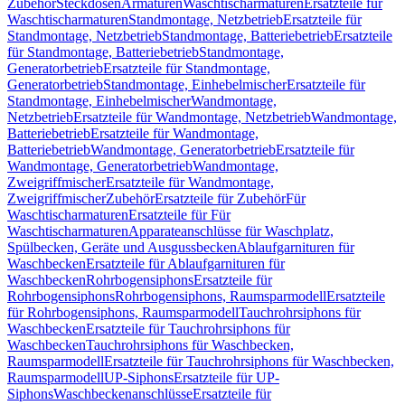
Zubehör
Steckdosen
Armaturen
Waschtischarmaturen
Ersatzteile für
Waschtischarmaturen
Standmontage, Netzbetrieb
Ersatzteile für
Standmontage, Netzbetrieb
Standmontage, Batteriebetrieb
Ersatzteile
für Standmontage, Batteriebetrieb
Standmontage,
Generatorbetrieb
Ersatzteile für Standmontage,
Generatorbetrieb
Standmontage, Einhebelmischer
Ersatzteile für
Standmontage, Einhebelmischer
Wandmontage,
Netzbetrieb
Ersatzteile für Wandmontage, Netzbetrieb
Wandmontage,
Batteriebetrieb
Ersatzteile für Wandmontage,
Batteriebetrieb
Wandmontage, Generatorbetrieb
Ersatzteile für
Wandmontage, Generatorbetrieb
Wandmontage,
Zweigriffmischer
Ersatzteile für Wandmontage,
Zweigriffmischer
Zubehör
Ersatzteile für Zubehör
Für
Waschtischarmaturen
Ersatzteile für Für
Waschtischarmaturen
Apparateanschlüsse für Waschplatz,
Spülbecken, Geräte und Ausgussbecken
Ablaufgarnituren für
Waschbecken
Ersatzteile für Ablaufgarnituren für
Waschbecken
Rohrbogensiphons
Ersatzteile für
Rohrbogensiphons
Rohrbogensiphons, Raumsparmodell
Ersatzteile
für Rohrbogensiphons, Raumsparmodell
Tauchrohrsiphons für
Waschbecken
Ersatzteile für Tauchrohrsiphons für
Waschbecken
Tauchrohrsiphons für Waschbecken,
Raumsparmodell
Ersatzteile für Tauchrohrsiphons für Waschbecken,
Raumsparmodell
UP-Siphons
Ersatzteile für UP-
Siphons
Waschbeckenanschlüsse
Ersatzteile für