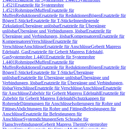
1.4521
Ersatzteile für Systemrohre
1.4521
Rohrnippel
Muffen
Ersatzteile für
Muffen
Reduktionen
Ersatzteile für Reduktionen
Bögen
Ersatzteile für
Bögen
T-Stücke
Ersatzteile für T-Stücke
Innenliegende
Zirkulation
Übergänge unlösbar
Ersatzteile für Übergänge
unlösbar
Übergänge und Verbindungen, lösbar
Ersatzteile für
Übergänge und Verbindungen, lösbar
Kompensatoren
Ersatzteile für
Kompensatoren
Verschlüsse
Ersatzteile für
Verschlüsse
Anschlüsse
Ersatzteile für Anschlüsse
Geberit Mapress
Edelstahl, Gas
Ersatzteile für Geberit Mapress Edelstahl,
Gas
Systemrohre 1.4401
Ersatzteile für Systemrohre
1.4401
Rohrnippel
Muffen
Ersatzteile für
Muffen
Reduktionen
Ersatzteile für Reduktionen
Bögen
Ersatzteile für
Bögen
T-Stücke
Ersatzteile für T-Stücke
Übergänge
unlösbar
Ersatzteile für Übergänge unlösbar
Übergänge und
Verbindungen, lösbar
Ersatzteile für Übergänge und Verbindungen,
lösbar
Verschlüsse
Ersatzteile für Verschlüsse
Anschlüsse
Ersatzteile
für Anschlüsse
Zubehör für Geberit Mapress Edelstahl
Ersatzteile für
Zubehör für Geberit Mapress Edelstahl
Schutzkappen für
Rohrende
Dämmungen für Anschlüsse
Isolierungen für Rohre und
Fittings
Abdichtungen für Rohre und Fittings
Befestigungen für
Anschlüsse
Ersatzteile für Befestigungen für
Anschlüsse
Systemdichtungen
Sets Schraube für
Flanschverbindungen
Geberit Mapress Therm
Systemrohre