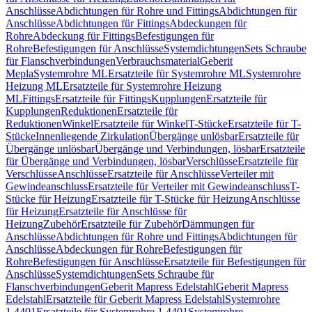
Anschlüsse
Abdichtungen für Rohre und Fittings
Abdichtungen für
Anschlüsse
Abdichtungen für Fittings
Abdeckungen für
Rohre
Abdeckung für Fittings
Befestigungen für
Rohre
Befestigungen für Anschlüsse
Systemdichtungen
Sets Schraube
für Flanschverbindungen
Verbrauchsmaterial
Geberit
Mepla
Systemrohre ML
Ersatzteile für Systemrohre ML
Systemrohre
Heizung ML
Ersatzteile für Systemrohre Heizung
ML
Fittings
Ersatzteile für Fittings
Kupplungen
Ersatzteile für
Kupplungen
Reduktionen
Ersatzteile für
Reduktionen
Winkel
Ersatzteile für Winkel
T-Stücke
Ersatzteile für T-
Stücke
Innenliegende Zirkulation
Übergänge unlösbar
Ersatzteile für
Übergänge unlösbar
Übergänge und Verbindungen, lösbar
Ersatzteile
für Übergänge und Verbindungen, lösbar
Verschlüsse
Ersatzteile für
Verschlüsse
Anschlüsse
Ersatzteile für Anschlüsse
Verteiler mit
Gewindeanschluss
Ersatzteile für Verteiler mit Gewindeanschluss
T-
Stücke für Heizung
Ersatzteile für T-Stücke für Heizung
Anschlüsse
für Heizung
Ersatzteile für Anschlüsse für
Heizung
Zubehör
Ersatzteile für Zubehör
Dämmungen für
Anschlüsse
Abdichtungen für Rohre und Fittings
Abdichtungen für
Anschlüsse
Abdeckungen für Rohre
Befestigungen für
Rohre
Befestigungen für Anschlüsse
Ersatzteile für Befestigungen für
Anschlüsse
Systemdichtungen
Sets Schraube für
Flanschverbindungen
Geberit Mapress Edelstahl
Geberit Mapress
Edelstahl
Ersatzteile für Geberit Mapress Edelstahl
Systemrohre
1.4401
Ersatzteile für Systemrohre 1.4401
Systemrohre