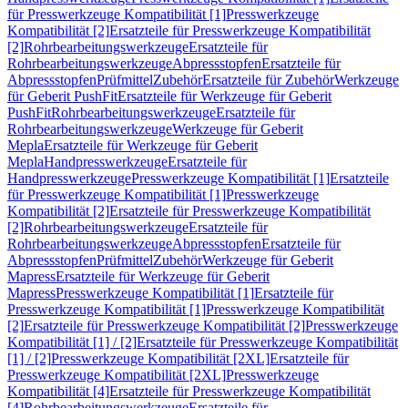
für Presswerkzeuge Kompatibilität [1]
Presswerkzeuge
Kompatibilität [2]
Ersatzteile für Presswerkzeuge Kompatibilität
[2]
Rohrbearbeitungswerkzeuge
Ersatzteile für
Rohrbearbeitungswerkzeuge
Abpressstopfen
Ersatzteile für
Abpressstopfen
Prüfmittel
Zubehör
Ersatzteile für Zubehör
Werkzeuge
für Geberit PushFit
Ersatzteile für Werkzeuge für Geberit
PushFit
Rohrbearbeitungswerkzeuge
Ersatzteile für
Rohrbearbeitungswerkzeuge
Werkzeuge für Geberit
Mepla
Ersatzteile für Werkzeuge für Geberit
Mepla
Handpresswerkzeuge
Ersatzteile für
Handpresswerkzeuge
Presswerkzeuge Kompatibilität [1]
Ersatzteile
für Presswerkzeuge Kompatibilität [1]
Presswerkzeuge
Kompatibilität [2]
Ersatzteile für Presswerkzeuge Kompatibilität
[2]
Rohrbearbeitungswerkzeuge
Ersatzteile für
Rohrbearbeitungswerkzeuge
Abpressstopfen
Ersatzteile für
Abpressstopfen
Prüfmittel
Zubehör
Werkzeuge für Geberit
Mapress
Ersatzteile für Werkzeuge für Geberit
Mapress
Presswerkzeuge Kompatibilität [1]
Ersatzteile für
Presswerkzeuge Kompatibilität [1]
Presswerkzeuge Kompatibilität
[2]
Ersatzteile für Presswerkzeuge Kompatibilität [2]
Presswerkzeuge
Kompatibilität [1] / [2]
Ersatzteile für Presswerkzeuge Kompatibilität
[1] / [2]
Presswerkzeuge Kompatibilität [2XL]
Ersatzteile für
Presswerkzeuge Kompatibilität [2XL]
Presswerkzeuge
Kompatibilität [4]
Ersatzteile für Presswerkzeuge Kompatibilität
[4]
Rohrbearbeitungswerkzeuge
Ersatzteile für