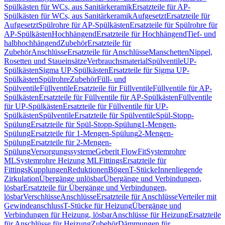
Spülkästen für WCs, aus Sanitärkeramik
Ersatzteile für AP-
Spülkästen für WCs, aus Sanitärkeramik
Aufgesetzt
Ersatzteile für
Aufgesetzt
Spülrohre für AP-Spülkästen
Ersatzteile für Spülrohre für
AP-Spülkästen
Hochhängend
Ersatzteile für Hochhängend
Tief- und
halbhochhängend
Zubehör
Ersatzteile für
Zubehör
Anschlüsse
Ersatzteile für Anschlüsse
Manschetten
Nippel,
Rosetten und Staueinsätze
Verbrauchsmaterial
Spülventile
UP-
Spülkästen
Sigma UP-Spülkästen
Ersatzteile für Sigma UP-
Spülkästen
Spülrohre
Zubehör
Füll- und
Spülventile
Füllventile
Ersatzteile für Füllventile
Füllventile für AP-
Spülkästen
Ersatzteile für Füllventile für AP-Spülkästen
Füllventile
für UP-Spülkästen
Ersatzteile für Füllventile für UP-
Spülkästen
Spülventile
Ersatzteile für Spülventile
Spül-Stopp-
Spülung
Ersatzteile für Spül-Stopp-Spülung
1-Mengen-
Spülung
Ersatzteile für 1-Mengen-Spülung
2-Mengen-
Spülung
Ersatzteile für 2-Mengen-
Spülung
Versorgungssysteme
Geberit FlowFit
Systemrohre
ML
Systemrohre Heizung ML
Fittings
Ersatzteile für
Fittings
Kupplungen
Reduktionen
Bögen
T-Stücke
Innenliegende
Zirkulation
Übergänge unlösbar
Übergänge und Verbindungen,
lösbar
Ersatzteile für Übergänge und Verbindungen,
lösbar
Verschlüsse
Anschlüsse
Ersatzteile für Anschlüsse
Verteiler mit
Gewindeanschluss
T-Stücke für Heizung
Übergänge und
Verbindungen für Heizung, lösbar
Anschlüsse für Heizung
Ersatzteile
für Anschlüsse für Heizung
Zubehör
Dämmungen für