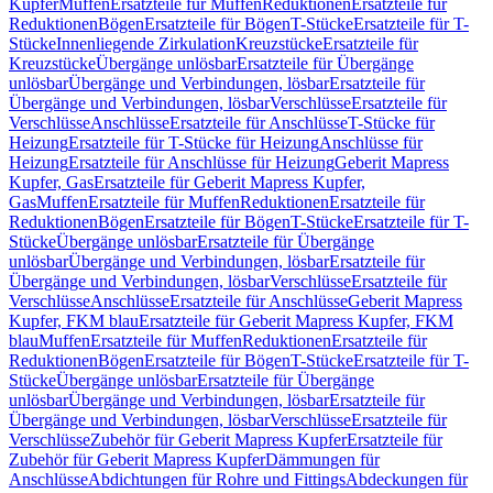
Kupfer
Muffen
Ersatzteile für Muffen
Reduktionen
Ersatzteile für
Reduktionen
Bögen
Ersatzteile für Bögen
T-Stücke
Ersatzteile für T-
Stücke
Innenliegende Zirkulation
Kreuzstücke
Ersatzteile für
Kreuzstücke
Übergänge unlösbar
Ersatzteile für Übergänge
unlösbar
Übergänge und Verbindungen, lösbar
Ersatzteile für
Übergänge und Verbindungen, lösbar
Verschlüsse
Ersatzteile für
Verschlüsse
Anschlüsse
Ersatzteile für Anschlüsse
T-Stücke für
Heizung
Ersatzteile für T-Stücke für Heizung
Anschlüsse für
Heizung
Ersatzteile für Anschlüsse für Heizung
Geberit Mapress
Kupfer, Gas
Ersatzteile für Geberit Mapress Kupfer,
Gas
Muffen
Ersatzteile für Muffen
Reduktionen
Ersatzteile für
Reduktionen
Bögen
Ersatzteile für Bögen
T-Stücke
Ersatzteile für T-
Stücke
Übergänge unlösbar
Ersatzteile für Übergänge
unlösbar
Übergänge und Verbindungen, lösbar
Ersatzteile für
Übergänge und Verbindungen, lösbar
Verschlüsse
Ersatzteile für
Verschlüsse
Anschlüsse
Ersatzteile für Anschlüsse
Geberit Mapress
Kupfer, FKM blau
Ersatzteile für Geberit Mapress Kupfer, FKM
blau
Muffen
Ersatzteile für Muffen
Reduktionen
Ersatzteile für
Reduktionen
Bögen
Ersatzteile für Bögen
T-Stücke
Ersatzteile für T-
Stücke
Übergänge unlösbar
Ersatzteile für Übergänge
unlösbar
Übergänge und Verbindungen, lösbar
Ersatzteile für
Übergänge und Verbindungen, lösbar
Verschlüsse
Ersatzteile für
Verschlüsse
Zubehör für Geberit Mapress Kupfer
Ersatzteile für
Zubehör für Geberit Mapress Kupfer
Dämmungen für
Anschlüsse
Abdichtungen für Rohre und Fittings
Abdeckungen für