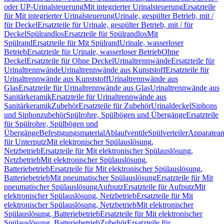
oder UP-Urinalsteuerung
Mit integrierter Urinalsteuerung
Ersatzteile
für Mit integrierter Urinalsteuerung
Urinale, gespülter Betrieb, mit /
für Deckel
Ersatzteile für Urinale, gespülter Betrieb, mit / für
Deckel
Spülrandlos
Ersatzteile für Spülrandlos
Mit
Spülrand
Ersatzteile für Mit Spülrand
Urinale, wasserloser
Betrieb
Ersatzteile für Urinale, wasserloser Betrieb
Ohne
Deckel
Ersatzteile für Ohne Deckel
Urinaltrennwände
Ersatzteile für
Urinaltrennwände
Urinaltrennwände aus Kunststoff
Ersatzteile für
Urinaltrennwände aus Kunststoff
Urinaltrennwände aus
Glas
Ersatzteile für Urinaltrennwände aus Glas
Urinaltrennwände aus
Sanitärkeramik
Ersatzteile für Urinaltrennwände aus
Sanitärkeramik
Zubehör
Ersatzteile für Zubehör
Urinaldeckel
Siphons
und Siphonzubehör
Spülrohre, Spülbögen und Übergänge
Ersatzteile
für Spülrohre, Spülbögen und
Übergänge
Befestigungsmaterial
Ablaufventile
Spülverteiler
Apparatean
für Unterputz
Mit elektronischer Spülauslösung,
Netzbetrieb
Ersatzteile für Mit elektronischer Spülauslösung,
Netzbetrieb
Mit elektronischer Spülauslösung,
Batteriebetrieb
Ersatzteile für Mit elektronischer Spülauslösung,
Batteriebetrieb
Mit pneumatischer Spülauslösung
Ersatzteile für Mit
pneumatischer Spülauslösung
Aufputz
Ersatzteile für Aufputz
Mit
elektronischer Spülauslösung, Netzbetrieb
Ersatzteile für Mit
elektronischer Spülauslösung, Netzbetrieb
Mit elektronischer
Spülauslösung, Batteriebetrieb
Ersatzteile für Mit elektronischer
Spülauslösung, Batteriebetrieb
Zubehör
Ersatzteile für