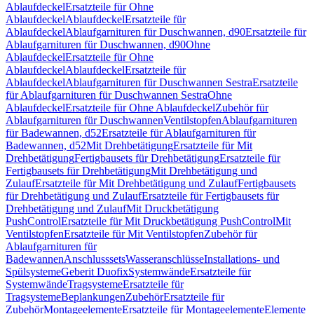
Ablaufdeckel
Ersatzteile für Ohne
Ablaufdeckel
Ablaufdeckel
Ersatzteile für
Ablaufdeckel
Ablaufgarnituren für Duschwannen, d90
Ersatzteile für
Ablaufgarnituren für Duschwannen, d90
Ohne
Ablaufdeckel
Ersatzteile für Ohne
Ablaufdeckel
Ablaufdeckel
Ersatzteile für
Ablaufdeckel
Ablaufgarnituren für Duschwannen Sestra
Ersatzteile
für Ablaufgarnituren für Duschwannen Sestra
Ohne
Ablaufdeckel
Ersatzteile für Ohne Ablaufdeckel
Zubehör für
Ablaufgarnituren für Duschwannen
Ventilstopfen
Ablaufgarnituren
für Badewannen, d52
Ersatzteile für Ablaufgarnituren für
Badewannen, d52
Mit Drehbetätigung
Ersatzteile für Mit
Drehbetätigung
Fertigbausets für Drehbetätigung
Ersatzteile für
Fertigbausets für Drehbetätigung
Mit Drehbetätigung und
Zulauf
Ersatzteile für Mit Drehbetätigung und Zulauf
Fertigbausets
für Drehbetätigung und Zulauf
Ersatzteile für Fertigbausets für
Drehbetätigung und Zulauf
Mit Druckbetätigung
PushControl
Ersatzteile für Mit Druckbetätigung PushControl
Mit
Ventilstopfen
Ersatzteile für Mit Ventilstopfen
Zubehör für
Ablaufgarnituren für
Badewannen
Anschlusssets
Wasseranschlüsse
Installations- und
Spülsysteme
Geberit Duofix
Systemwände
Ersatzteile für
Systemwände
Tragsysteme
Ersatzteile für
Tragsysteme
Beplankungen
Zubehör
Ersatzteile für
Zubehör
Montageelemente
Ersatzteile für Montageelemente
Elemente