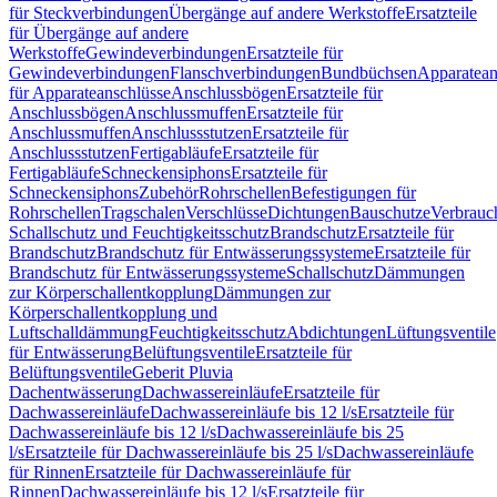
für Steckverbindungen
Übergänge auf andere Werkstoffe
Ersatzteile
für Übergänge auf andere
Werkstoffe
Gewindeverbindungen
Ersatzteile für
Gewindeverbindungen
Flanschverbindungen
Bundbüchsen
Apparatean
für Apparateanschlüsse
Anschlussbögen
Ersatzteile für
Anschlussbögen
Anschlussmuffen
Ersatzteile für
Anschlussmuffen
Anschlussstutzen
Ersatzteile für
Anschlussstutzen
Fertigabläufe
Ersatzteile für
Fertigabläufe
Schneckensiphons
Ersatzteile für
Schneckensiphons
Zubehör
Rohrschellen
Befestigungen für
Rohrschellen
Tragschalen
Verschlüsse
Dichtungen
Bauschutze
Verbrauc
Schallschutz und Feuchtigkeitsschutz
Brandschutz
Ersatzteile für
Brandschutz
Brandschutz für Entwässerungssysteme
Ersatzteile für
Brandschutz für Entwässerungssysteme
Schallschutz
Dämmungen
zur Körperschallentkopplung
Dämmungen zur
Körperschallentkopplung und
Luftschalldämmung
Feuchtigkeitsschutz
Abdichtungen
Lüftungsventile
für Entwässerung
Belüftungsventile
Ersatzteile für
Belüftungsventile
Geberit Pluvia
Dachentwässerung
Dachwassereinläufe
Ersatzteile für
Dachwassereinläufe
Dachwassereinläufe bis 12 l/s
Ersatzteile für
Dachwassereinläufe bis 12 l/s
Dachwassereinläufe bis 25
l/s
Ersatzteile für Dachwassereinläufe bis 25 l/s
Dachwassereinläufe
für Rinnen
Ersatzteile für Dachwassereinläufe für
Rinnen
Dachwassereinläufe bis 12 l/s
Ersatzteile für