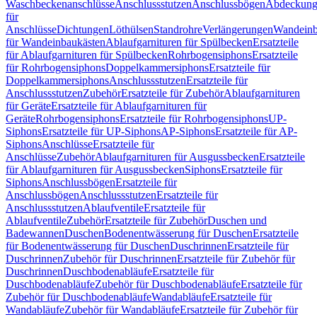
Waschbeckenanschlüsse
Anschlussstutzen
Anschlussbögen
Abdeckung
für
Anschlüsse
Dichtungen
Löthülsen
Standrohre
Verlängerungen
Wandeinb
für Wandeinbaukästen
Ablaufgarnituren für Spülbecken
Ersatzteile
für Ablaufgarnituren für Spülbecken
Rohrbogensiphons
Ersatzteile
für Rohrbogensiphons
Doppelkammersiphons
Ersatzteile für
Doppelkammersiphons
Anschlussstutzen
Ersatzteile für
Anschlussstutzen
Zubehör
Ersatzteile für Zubehör
Ablaufgarnituren
für Geräte
Ersatzteile für Ablaufgarnituren für
Geräte
Rohrbogensiphons
Ersatzteile für Rohrbogensiphons
UP-
Siphons
Ersatzteile für UP-Siphons
AP-Siphons
Ersatzteile für AP-
Siphons
Anschlüsse
Ersatzteile für
Anschlüsse
Zubehör
Ablaufgarnituren für Ausgussbecken
Ersatzteile
für Ablaufgarnituren für Ausgussbecken
Siphons
Ersatzteile für
Siphons
Anschlussbögen
Ersatzteile für
Anschlussbögen
Anschlussstutzen
Ersatzteile für
Anschlussstutzen
Ablaufventile
Ersatzteile für
Ablaufventile
Zubehör
Ersatzteile für Zubehör
Duschen und
Badewannen
Duschen
Bodenentwässerung für Duschen
Ersatzteile
für Bodenentwässerung für Duschen
Duschrinnen
Ersatzteile für
Duschrinnen
Zubehör für Duschrinnen
Ersatzteile für Zubehör für
Duschrinnen
Duschbodenabläufe
Ersatzteile für
Duschbodenabläufe
Zubehör für Duschbodenabläufe
Ersatzteile für
Zubehör für Duschbodenabläufe
Wandabläufe
Ersatzteile für
Wandabläufe
Zubehör für Wandabläufe
Ersatzteile für Zubehör für