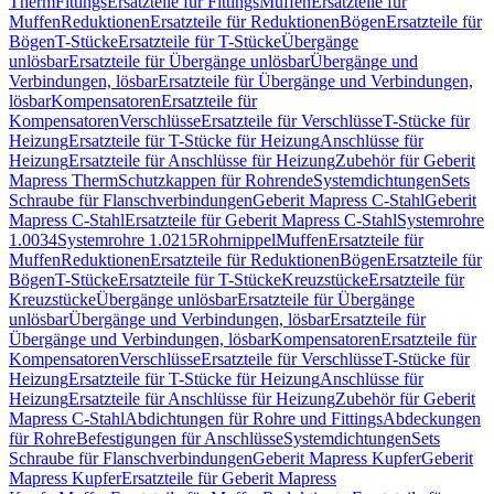
Therm
Fittings
Ersatzteile für Fittings
Muffen
Ersatzteile für
Muffen
Reduktionen
Ersatzteile für Reduktionen
Bögen
Ersatzteile für
Bögen
T-Stücke
Ersatzteile für T-Stücke
Übergänge
unlösbar
Ersatzteile für Übergänge unlösbar
Übergänge und
Verbindungen, lösbar
Ersatzteile für Übergänge und Verbindungen,
lösbar
Kompensatoren
Ersatzteile für
Kompensatoren
Verschlüsse
Ersatzteile für Verschlüsse
T-Stücke für
Heizung
Ersatzteile für T-Stücke für Heizung
Anschlüsse für
Heizung
Ersatzteile für Anschlüsse für Heizung
Zubehör für Geberit
Mapress Therm
Schutzkappen für Rohrende
Systemdichtungen
Sets
Schraube für Flanschverbindungen
Geberit Mapress C-Stahl
Geberit
Mapress C-Stahl
Ersatzteile für Geberit Mapress C-Stahl
Systemrohre
1.0034
Systemrohre 1.0215
Rohrnippel
Muffen
Ersatzteile für
Muffen
Reduktionen
Ersatzteile für Reduktionen
Bögen
Ersatzteile für
Bögen
T-Stücke
Ersatzteile für T-Stücke
Kreuzstücke
Ersatzteile für
Kreuzstücke
Übergänge unlösbar
Ersatzteile für Übergänge
unlösbar
Übergänge und Verbindungen, lösbar
Ersatzteile für
Übergänge und Verbindungen, lösbar
Kompensatoren
Ersatzteile für
Kompensatoren
Verschlüsse
Ersatzteile für Verschlüsse
T-Stücke für
Heizung
Ersatzteile für T-Stücke für Heizung
Anschlüsse für
Heizung
Ersatzteile für Anschlüsse für Heizung
Zubehör für Geberit
Mapress C-Stahl
Abdichtungen für Rohre und Fittings
Abdeckungen
für Rohre
Befestigungen für Anschlüsse
Systemdichtungen
Sets
Schraube für Flanschverbindungen
Geberit Mapress Kupfer
Geberit
Mapress Kupfer
Ersatzteile für Geberit Mapress