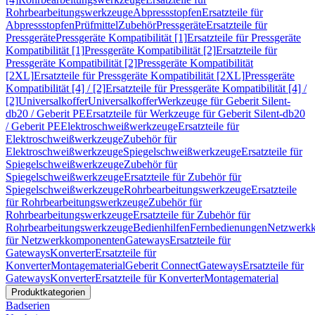
Rohrbearbeitungswerkzeuge
Abpressstopfen
Ersatzteile für
Abpressstopfen
Prüfmittel
Zubehör
Pressgeräte
Ersatzteile für
Pressgeräte
Pressgeräte Kompatibilität [1]
Ersatzteile für Pressgeräte
Kompatibilität [1]
Pressgeräte Kompatibilität [2]
Ersatzteile für
Pressgeräte Kompatibilität [2]
Pressgeräte Kompatibilität
[2XL]
Ersatzteile für Pressgeräte Kompatibilität [2XL]
Pressgeräte
Kompatibilität [4] / [2]
Ersatzteile für Pressgeräte Kompatibilität [4] /
[2]
Universalkoffer
Universalkoffer
Werkzeuge für Geberit Silent-
db20 / Geberit PE
Ersatzteile für Werkzeuge für Geberit Silent-db20
/ Geberit PE
Elektroschweißwerkzeuge
Ersatzteile für
Elektroschweißwerkzeuge
Zubehör für
Elektroschweißwerkzeuge
Spiegelschweißwerkzeuge
Ersatzteile für
Spiegelschweißwerkzeuge
Zubehör für
Spiegelschweißwerkzeuge
Ersatzteile für Zubehör für
Spiegelschweißwerkzeuge
Rohrbearbeitungswerkzeuge
Ersatzteile
für Rohrbearbeitungswerkzeuge
Zubehör für
Rohrbearbeitungswerkzeuge
Ersatzteile für Zubehör für
Rohrbearbeitungswerkzeuge
Bedienhilfen
Fernbedienungen
Netzwerk
für Netzwerkkomponenten
Gateways
Ersatzteile für
Gateways
Konverter
Ersatzteile für
Konverter
Montagematerial
Geberit Connect
Gateways
Ersatzteile für
Gateways
Konverter
Ersatzteile für Konverter
Montagematerial
Produktkategorien
Badserien