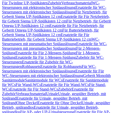
Für Twinline UP-Spülkästen
Zubehör
Verbrauchsmaterial
WC-
Steuerungen mit elektronischer Spülauslösung
Ersatzteile für WC-
Steuerungen mit elektronischer Spülauslösung
Für Netzbetrieb, für
Geberit Sigma UP-Spülkästen 12 cm
Ersatzteile für Für Netzbetrieb,
für Geberit Sigma UP-Spülkästen 12 cm
Für Netzbetrieb, für Geberit
Omega UP-Spülkästen 12 cm
Ersatzteile für Für Netzbetrieb, für
Geberit Omega UP-Spülkästen 12 cm
Für Batteriebetrieb, für
Geberit Sigma UP-Spülkästen 12 cm
Ersatzteile für Für
Batteriebetrieb, für Geberit Sigma UP-Spülkästen 12 cm
WC-
Steuerungen mit pneumatischer Spülauslösung
Ersatzteile für WC-
Steuerungen mit pneumatischer Spülauslösung
Für 2-Mengen-
Spülung
Ersatzteile für Für 2-Mengen-Spülung
Für 1-Mengen-
Spülung
Ersatzteile für Für 1-Mengen-Spülung
Zubehör für WC-
Steuerungen
Ersatzteile für Zubehör für WC-
Steuerungen
Rohbausets
Ersatzteile für Rohbausets
Für WC-
Steuerungen mit elektronischer Spülauslösung
Ersatzteile für Für
WC-Steuerungen mit elektronischer Spülauslösung
Geberit Monolith
Sanitärmodule
Sanitärmodule für WCs
Ersatzteile für Sanitärmodule
für WCs
Für Wand-WCs
Ersatzteile für Für Wand-WCs
Für Stand-
WCs
Ersatzteile für Für Stand-WCs
Zubehör
Ersatzteile für
Zubehör
Verbrauchsmaterial
Urinale
Urinale, gespülter Betrieb, mit
Spülrand
Ersatzteile für Urinale, gespülter Betrieb, mit
Spülrand
Ohne Deckel
Ersatzteile für Ohne Deckel
Urinale, gespülter
Betrieb, spülrandlos
Ersatzteile für Urinale, gespülter Betrieb,
spülrandlos
Für AP- oder UP-Urinalsteuerung
Ersatzteile für Für AP-