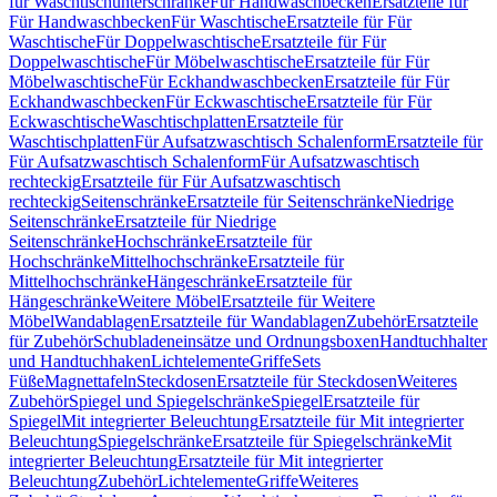
für Waschtischunterschränke
Für Handwaschbecken
Ersatzteile für
Für Handwaschbecken
Für Waschtische
Ersatzteile für Für
Waschtische
Für Doppelwaschtische
Ersatzteile für Für
Doppelwaschtische
Für Möbelwaschtische
Ersatzteile für Für
Möbelwaschtische
Für Eckhandwaschbecken
Ersatzteile für Für
Eckhandwaschbecken
Für Eckwaschtische
Ersatzteile für Für
Eckwaschtische
Waschtischplatten
Ersatzteile für
Waschtischplatten
Für Aufsatzwaschtisch Schalenform
Ersatzteile für
Für Aufsatzwaschtisch Schalenform
Für Aufsatzwaschtisch
rechteckig
Ersatzteile für Für Aufsatzwaschtisch
rechteckig
Seitenschränke
Ersatzteile für Seitenschränke
Niedrige
Seitenschränke
Ersatzteile für Niedrige
Seitenschränke
Hochschränke
Ersatzteile für
Hochschränke
Mittelhochschränke
Ersatzteile für
Mittelhochschränke
Hängeschränke
Ersatzteile für
Hängeschränke
Weitere Möbel
Ersatzteile für Weitere
Möbel
Wandablagen
Ersatzteile für Wandablagen
Zubehör
Ersatzteile
für Zubehör
Schubladeneinsätze und Ordnungsboxen
Handtuchhalter
und Handtuchhaken
Lichtelemente
Griffe
Sets
Füße
Magnettafeln
Steckdosen
Ersatzteile für Steckdosen
Weiteres
Zubehör
Spiegel und Spiegelschränke
Spiegel
Ersatzteile für
Spiegel
Mit integrierter Beleuchtung
Ersatzteile für Mit integrierter
Beleuchtung
Spiegelschränke
Ersatzteile für Spiegelschränke
Mit
integrierter Beleuchtung
Ersatzteile für Mit integrierter
Beleuchtung
Zubehör
Lichtelemente
Griffe
Weiteres