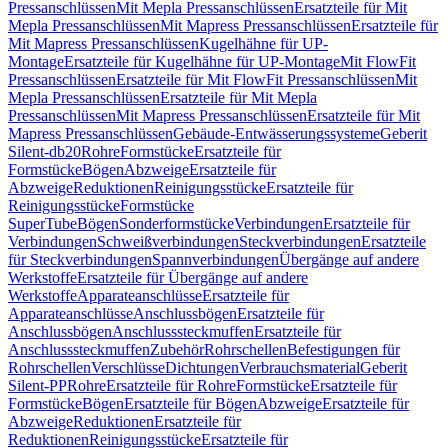
Pressanschlüssen
Mit Mepla Pressanschlüssen
Ersatzteile für Mit
Mepla Pressanschlüssen
Mit Mapress Pressanschlüssen
Ersatzteile für
Mit Mapress Pressanschlüssen
Kugelhähne für UP-
Montage
Ersatzteile für Kugelhähne für UP-Montage
Mit FlowFit
Pressanschlüssen
Ersatzteile für Mit FlowFit Pressanschlüssen
Mit
Mepla Pressanschlüssen
Ersatzteile für Mit Mepla
Pressanschlüssen
Mit Mapress Pressanschlüssen
Ersatzteile für Mit
Mapress Pressanschlüssen
Gebäude-Entwässerungssysteme
Geberit
Silent-db20
Rohre
Formstücke
Ersatzteile für
Formstücke
Bögen
Abzweige
Ersatzteile für
Abzweige
Reduktionen
Reinigungsstücke
Ersatzteile für
Reinigungsstücke
Formstücke
SuperTube
Bögen
Sonderformstücke
Verbindungen
Ersatzteile für
Verbindungen
Schweißverbindungen
Steckverbindungen
Ersatzteile
für Steckverbindungen
Spannverbindungen
Übergänge auf andere
Werkstoffe
Ersatzteile für Übergänge auf andere
Werkstoffe
Apparateanschlüsse
Ersatzteile für
Apparateanschlüsse
Anschlussbögen
Ersatzteile für
Anschlussbögen
Anschlusssteckmuffen
Ersatzteile für
Anschlusssteckmuffen
Zubehör
Rohrschellen
Befestigungen für
Rohrschellen
Verschlüsse
Dichtungen
Verbrauchsmaterial
Geberit
Silent-PP
Rohre
Ersatzteile für Rohre
Formstücke
Ersatzteile für
Formstücke
Bögen
Ersatzteile für Bögen
Abzweige
Ersatzteile für
Abzweige
Reduktionen
Ersatzteile für
Reduktionen
Reinigungsstücke
Ersatzteile für