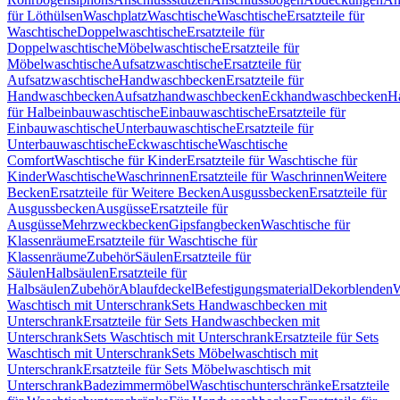
für Löthülsen
Waschplatz
Waschtische
Waschtische
Ersatzteile für
Waschtische
Doppelwaschtische
Ersatzteile für
Doppelwaschtische
Möbelwaschtische
Ersatzteile für
Möbelwaschtische
Aufsatzwaschtische
Ersatzteile für
Aufsatzwaschtische
Handwaschbecken
Ersatzteile für
Handwaschbecken
Aufsatzhandwaschbecken
Eckhandwaschbecken
H
für Halbeinbauwaschtische
Einbauwaschtische
Ersatzteile für
Einbauwaschtische
Unterbauwaschtische
Ersatzteile für
Unterbauwaschtische
Eckwaschtische
Waschtische
Comfort
Waschtische für Kinder
Ersatzteile für Waschtische für
Kinder
Waschtische
Waschrinnen
Ersatzteile für Waschrinnen
Weitere
Becken
Ersatzteile für Weitere Becken
Ausgussbecken
Ersatzteile für
Ausgussbecken
Ausgüsse
Ersatzteile für
Ausgüsse
Mehrzweckbecken
Gipsfangbecken
Waschtische für
Klassenräume
Ersatzteile für Waschtische für
Klassenräume
Zubehör
Säulen
Ersatzteile für
Säulen
Halbsäulen
Ersatzteile für
Halbsäulen
Zubehör
Ablaufdeckel
Befestigungsmaterial
Dekorblenden
W
Waschtisch mit Unterschrank
Sets Handwaschbecken mit
Unterschrank
Ersatzteile für Sets Handwaschbecken mit
Unterschrank
Sets Waschtisch mit Unterschrank
Ersatzteile für Sets
Waschtisch mit Unterschrank
Sets Möbelwaschtisch mit
Unterschrank
Ersatzteile für Sets Möbelwaschtisch mit
Unterschrank
Badezimmermöbel
Waschtischunterschränke
Ersatzteile