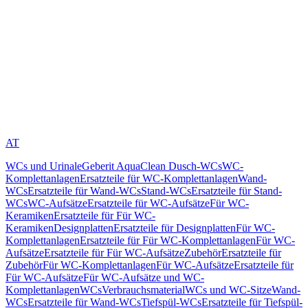
AT
WCs und Urinale
Geberit AquaClean Dusch-WCs
WC-
Komplettanlagen
Ersatzteile für WC-Komplettanlagen
Wand-
WCs
Ersatzteile für Wand-WCs
Stand-WCs
Ersatzteile für Stand-
WCs
WC-Aufsätze
Ersatzteile für WC-Aufsätze
Für WC-
Keramiken
Ersatzteile für Für WC-
Keramiken
Designplatten
Ersatzteile für Designplatten
Für WC-
Komplettanlagen
Ersatzteile für Für WC-Komplettanlagen
Für WC-
Aufsätze
Ersatzteile für Für WC-Aufsätze
Zubehör
Ersatzteile für
Zubehör
Für WC-Komplettanlagen
Für WC-Aufsätze
Ersatzteile für
Für WC-Aufsätze
Für WC-Aufsätze und WC-
Komplettanlagen
WCs
Verbrauchsmaterial
WCs und WC-Sitze
Wand-
WCs
Ersatzteile für Wand-WCs
Tiefspül-WCs
Ersatzteile für Tiefspül-