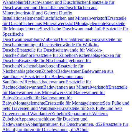
Wandabläufe
Duschwannen und Duschflächen
Ersatzteile für
Duschwannen und Duschflächen
Duschflächen aus
Mineralwerkstoff und Geberit Duofix
Installationselemente
Duschflächen aus Mineralwerkstoff
Ersatzteile
für Duschflächen aus Mineralwerkstoff
Montagelemente
Ersatzteile
für Montagelemente
Spezifische Duschwannenabläufe
Ersatzteile für
Spezifische
Duschwannenabläufe
Zubehör
Duschabtrennungen
Ersatzteile für
Duschabtrennungen
Duschseitenwände für Walk-in-
Dusche
Ersatzteile für Duschseitenwände für Walk-in-
Dusche
Zubehör
Ersatzteile für Zubehör
Nischenablageboxen für
Duschen
Ersatzteile für Nischenablageboxen für
Duschen
Nischenablageboxen
Ersatzteile für
Nischenablageboxen
Zubehör
Badewannen
Badewannen aus
Sanitäracryl
Ersatzteile für Badewannen aus
Sanitäracryl
Rechteckbadewannen
Ersatzteile für
Rechteckbadewannen
Badewannen aus Mineralwerkstoff
Ersatzteile
für Badewannen aus Mineralwerkstoff
Badewannen für
Babys
Ersatzteile für Badewannen für
Babys
Montagelemente
Ersatzteile für Montagelemente
Sets Füße und
Sets Traversen und Wandanker
Ersatzteile für Sets Füße und Sets
Traversen und Wandanker
Zubehör
Reparatursets
Weiteres
Zubehör
Apparateanschlüsse für Duschen und
Badewannen
Ablaufgarnituren für Duschwannen, d52
Ersatzteile für
Ablaufgarnituren für Duschwannen, d52
Ohne