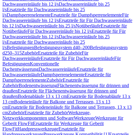
Dachwassereinläufe bis 12 l/s
Dachwassereinläufe bis 25
l/s
Ersatzteile für Dachwassereinläufe bis 25
l/s
Dampfsperrenelemente
Ersatzteile für Dampfsperrenelemente
Für
Dachwassereinläufe bis 12 l/s
Ersatzteile für Für Dachwassereinläufe
bis 12 l/s
Dachwassereinläufe bis 25 l/s
Notüberläufe
Ersatzteile für
Notüberläufe
Für Dachwassereinläufe bis 12 l/s
Ersatzteile für Für
Dachwassereinläufe bis 12 l/s
Dachwassereinläufe bis 25
l/s
Ersatzteile für Dachwassereinläufe bis 25
l/s
Befestigungen
Befestigungssystem d40–200
Befestigungssystem
d250–315
Zubehör
Ersatzteile für Zubehör
Für
Dachwassereinläufe
Ersatzteile für Für Dachwassereinläufe
Für
Befestigungen
Konventionelle
Dachentwässerung
Dachwassereinläufe
Ersatzteile für
Dachwassereinläufe
Dampfsperrenelemente
Ersatzteile für
Dampfsperrenelemente
Zubehör
Ersatzteile für
Zubehör
Bodenentwässerung
Flächenentwässerung für drinnen und
draußen
Ersatzteile für Flächenentwässerung für drinnen und
draußen
Bodenabläufe 13 x 13 cm
Ersatzteile für Bodenabläufe 13 x
13 cm
Bodeneinläufe für Balkone und Terrassen, 13 x 13
cm
Ersatzteile für Bodeneinläufe für Balkone und Terrassen, 13 x 13
cm
Zubehör
Ersatzteile für Zubehör
Werkzeuge,
Netzwerkkomponenten und Software
Werkzeuge
Werkzeuge für
Geberit FlowFit
Ersatzteile für Werkzeuge für Geberit
FlowFit
Handpresswerkzeuge
Ersatzteile für
Handpresswerkzeuge
Presswerkzeuge Kompatibilität [1]
Ersatzteile