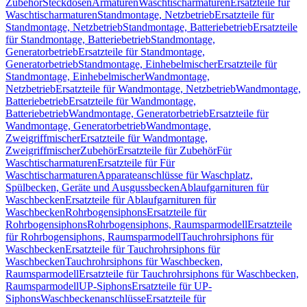
Zubehör
Steckdosen
Armaturen
Waschtischarmaturen
Ersatzteile für
Waschtischarmaturen
Standmontage, Netzbetrieb
Ersatzteile für
Standmontage, Netzbetrieb
Standmontage, Batteriebetrieb
Ersatzteile
für Standmontage, Batteriebetrieb
Standmontage,
Generatorbetrieb
Ersatzteile für Standmontage,
Generatorbetrieb
Standmontage, Einhebelmischer
Ersatzteile für
Standmontage, Einhebelmischer
Wandmontage,
Netzbetrieb
Ersatzteile für Wandmontage, Netzbetrieb
Wandmontage,
Batteriebetrieb
Ersatzteile für Wandmontage,
Batteriebetrieb
Wandmontage, Generatorbetrieb
Ersatzteile für
Wandmontage, Generatorbetrieb
Wandmontage,
Zweigriffmischer
Ersatzteile für Wandmontage,
Zweigriffmischer
Zubehör
Ersatzteile für Zubehör
Für
Waschtischarmaturen
Ersatzteile für Für
Waschtischarmaturen
Apparateanschlüsse für Waschplatz,
Spülbecken, Geräte und Ausgussbecken
Ablaufgarnituren für
Waschbecken
Ersatzteile für Ablaufgarnituren für
Waschbecken
Rohrbogensiphons
Ersatzteile für
Rohrbogensiphons
Rohrbogensiphons, Raumsparmodell
Ersatzteile
für Rohrbogensiphons, Raumsparmodell
Tauchrohrsiphons für
Waschbecken
Ersatzteile für Tauchrohrsiphons für
Waschbecken
Tauchrohrsiphons für Waschbecken,
Raumsparmodell
Ersatzteile für Tauchrohrsiphons für Waschbecken,
Raumsparmodell
UP-Siphons
Ersatzteile für UP-
Siphons
Waschbeckenanschlüsse
Ersatzteile für