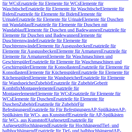
für WCs
Ersatzteile für Elemente für WCs
Elemente für
Waschtische
Ersatzteile für Elemente für Waschtische
Elemente für
Bidets
Ersatzteile für Elemente für Bidets
Elemente für
Urinale
Ersatzteile für Elemente für Urinale
Elemente für Duschen
mit Wandablauf
Ersatzteile für Elemente für Duschen mit
Wandablauf
Elemente für Duschen und Badewannen
Ersatzteile für
Elemente für Duschen und Badewannen
Elemente für
Duschtrennwände
Ersatzteile für Elemente für
Duschtrennwände
Elemente für Ausgussbecken
Ersatzteile für
Elemente für Ausgussbecken
Elemente für Armaturen
Ersatzteile für
Elemente für Armaturen
Elemente für Waschmaschinen und
Geschirrspüler
Ersatzteile für Elemente für Waschmaschinen und
Geschirrspüler
Elemente für Konsollasten
Ersatzteile für Elemente für
Konsollasten
Elemente für Küchenspülen
Ersatzteile für Elemente für
Küchenspülen
Elemente für Wandspeicher
Ersatzteile für Elemente
für Wandspeicher
Zubehör
Ersatzteile für Zubehör
Geberit
Kombifix
Montageelemente
Ersatzteile für
Montageelemente
Elemente für WCs
Ersatzteile für Elemente für
WCs
Elemente für Duschen
Ersatzteile für Elemente für
Duschen
Zubehör
Ersatzteile für Zubehör
Für
Befestigungen
Ersatzteile für Für Befestigungen
AP-Spülkästen
AP-
Spülkästen für WCs, aus Kunststoff
Ersatzteile für AP-Spülkästen
für WCs, aus Kunststoff
Aufgesetzt
Ersatzteile für
Aufgesetzt
Hochhängend
Ersatzteile für Hochhängend
Tief- und
halbhochhängend
Ersatzteile für Tief- und halbhochhängend
AP-