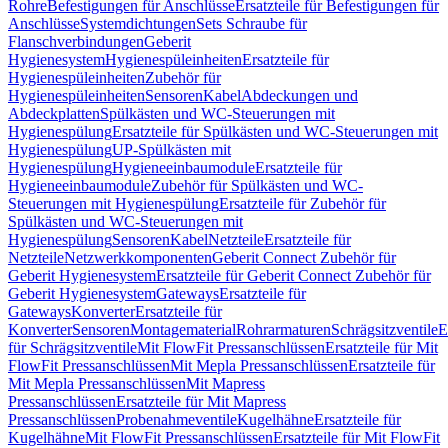
Rohre
Befestigungen für Anschlüsse
Ersatzteile für Befestigungen für
Anschlüsse
Systemdichtungen
Sets Schraube für
Flanschverbindungen
Geberit
Hygienesystem
Hygienespüleinheiten
Ersatzteile für
Hygienespüleinheiten
Zubehör für
Hygienespüleinheiten
Sensoren
Kabel
Abdeckungen und
Abdeckplatten
Spülkästen und WC-Steuerungen mit
Hygienespülung
Ersatzteile für Spülkästen und WC-Steuerungen mit
Hygienespülung
UP-Spülkästen mit
Hygienespülung
Hygieneeinbaumodule
Ersatzteile für
Hygieneeinbaumodule
Zubehör für Spülkästen und WC-
Steuerungen mit Hygienespülung
Ersatzteile für Zubehör für
Spülkästen und WC-Steuerungen mit
Hygienespülung
Sensoren
Kabel
Netzteile
Ersatzteile für
Netzteile
Netzwerkkomponenten
Geberit Connect Zubehör für
Geberit Hygienesystem
Ersatzteile für Geberit Connect Zubehör für
Geberit Hygienesystem
Gateways
Ersatzteile für
Gateways
Konverter
Ersatzteile für
Konverter
Sensoren
Montagematerial
Rohrarmaturen
Schrägsitzventile
E
für Schrägsitzventile
Mit FlowFit Pressanschlüssen
Ersatzteile für Mit
FlowFit Pressanschlüssen
Mit Mepla Pressanschlüssen
Ersatzteile für
Mit Mepla Pressanschlüssen
Mit Mapress
Pressanschlüssen
Ersatzteile für Mit Mapress
Pressanschlüssen
Probenahmeventile
Kugelhähne
Ersatzteile für
Kugelhähne
Mit FlowFit Pressanschlüssen
Ersatzteile für Mit FlowFit