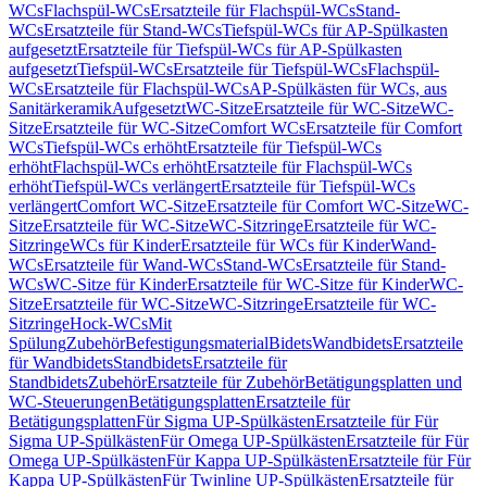
WCs
Flachspül-WCs
Ersatzteile für Flachspül-WCs
Stand-
WCs
Ersatzteile für Stand-WCs
Tiefspül-WCs für AP-Spülkasten
aufgesetzt
Ersatzteile für Tiefspül-WCs für AP-Spülkasten
aufgesetzt
Tiefspül-WCs
Ersatzteile für Tiefspül-WCs
Flachspül-
WCs
Ersatzteile für Flachspül-WCs
AP-Spülkästen für WCs, aus
Sanitärkeramik
Aufgesetzt
WC-Sitze
Ersatzteile für WC-Sitze
WC-
Sitze
Ersatzteile für WC-Sitze
Comfort WCs
Ersatzteile für Comfort
WCs
Tiefspül-WCs erhöht
Ersatzteile für Tiefspül-WCs
erhöht
Flachspül-WCs erhöht
Ersatzteile für Flachspül-WCs
erhöht
Tiefspül-WCs verlängert
Ersatzteile für Tiefspül-WCs
verlängert
Comfort WC-Sitze
Ersatzteile für Comfort WC-Sitze
WC-
Sitze
Ersatzteile für WC-Sitze
WC-Sitzringe
Ersatzteile für WC-
Sitzringe
WCs für Kinder
Ersatzteile für WCs für Kinder
Wand-
WCs
Ersatzteile für Wand-WCs
Stand-WCs
Ersatzteile für Stand-
WCs
WC-Sitze für Kinder
Ersatzteile für WC-Sitze für Kinder
WC-
Sitze
Ersatzteile für WC-Sitze
WC-Sitzringe
Ersatzteile für WC-
Sitzringe
Hock-WCs
Mit
Spülung
Zubehör
Befestigungsmaterial
Bidets
Wandbidets
Ersatzteile
für Wandbidets
Standbidets
Ersatzteile für
Standbidets
Zubehör
Ersatzteile für Zubehör
Betätigungsplatten und
WC-Steuerungen
Betätigungsplatten
Ersatzteile für
Betätigungsplatten
Für Sigma UP-Spülkästen
Ersatzteile für Für
Sigma UP-Spülkästen
Für Omega UP-Spülkästen
Ersatzteile für Für
Omega UP-Spülkästen
Für Kappa UP-Spülkästen
Ersatzteile für Für
Kappa UP-Spülkästen
Für Twinline UP-Spülkästen
Ersatzteile für