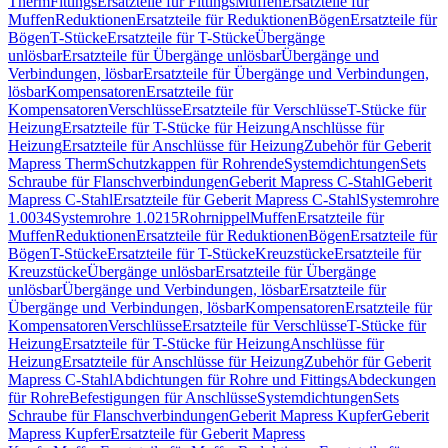
Therm
Fittings
Ersatzteile für Fittings
Muffen
Ersatzteile für
Muffen
Reduktionen
Ersatzteile für Reduktionen
Bögen
Ersatzteile für
Bögen
T-Stücke
Ersatzteile für T-Stücke
Übergänge
unlösbar
Ersatzteile für Übergänge unlösbar
Übergänge und
Verbindungen, lösbar
Ersatzteile für Übergänge und Verbindungen,
lösbar
Kompensatoren
Ersatzteile für
Kompensatoren
Verschlüsse
Ersatzteile für Verschlüsse
T-Stücke für
Heizung
Ersatzteile für T-Stücke für Heizung
Anschlüsse für
Heizung
Ersatzteile für Anschlüsse für Heizung
Zubehör für Geberit
Mapress Therm
Schutzkappen für Rohrende
Systemdichtungen
Sets
Schraube für Flanschverbindungen
Geberit Mapress C-Stahl
Geberit
Mapress C-Stahl
Ersatzteile für Geberit Mapress C-Stahl
Systemrohre
1.0034
Systemrohre 1.0215
Rohrnippel
Muffen
Ersatzteile für
Muffen
Reduktionen
Ersatzteile für Reduktionen
Bögen
Ersatzteile für
Bögen
T-Stücke
Ersatzteile für T-Stücke
Kreuzstücke
Ersatzteile für
Kreuzstücke
Übergänge unlösbar
Ersatzteile für Übergänge
unlösbar
Übergänge und Verbindungen, lösbar
Ersatzteile für
Übergänge und Verbindungen, lösbar
Kompensatoren
Ersatzteile für
Kompensatoren
Verschlüsse
Ersatzteile für Verschlüsse
T-Stücke für
Heizung
Ersatzteile für T-Stücke für Heizung
Anschlüsse für
Heizung
Ersatzteile für Anschlüsse für Heizung
Zubehör für Geberit
Mapress C-Stahl
Abdichtungen für Rohre und Fittings
Abdeckungen
für Rohre
Befestigungen für Anschlüsse
Systemdichtungen
Sets
Schraube für Flanschverbindungen
Geberit Mapress Kupfer
Geberit
Mapress Kupfer
Ersatzteile für Geberit Mapress