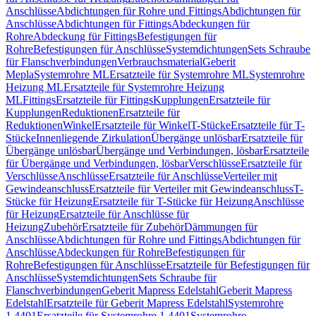
Anschlüsse
Abdichtungen für Rohre und Fittings
Abdichtungen für
Anschlüsse
Abdichtungen für Fittings
Abdeckungen für
Rohre
Abdeckung für Fittings
Befestigungen für
Rohre
Befestigungen für Anschlüsse
Systemdichtungen
Sets Schraube
für Flanschverbindungen
Verbrauchsmaterial
Geberit
Mepla
Systemrohre ML
Ersatzteile für Systemrohre ML
Systemrohre
Heizung ML
Ersatzteile für Systemrohre Heizung
ML
Fittings
Ersatzteile für Fittings
Kupplungen
Ersatzteile für
Kupplungen
Reduktionen
Ersatzteile für
Reduktionen
Winkel
Ersatzteile für Winkel
T-Stücke
Ersatzteile für T-
Stücke
Innenliegende Zirkulation
Übergänge unlösbar
Ersatzteile für
Übergänge unlösbar
Übergänge und Verbindungen, lösbar
Ersatzteile
für Übergänge und Verbindungen, lösbar
Verschlüsse
Ersatzteile für
Verschlüsse
Anschlüsse
Ersatzteile für Anschlüsse
Verteiler mit
Gewindeanschluss
Ersatzteile für Verteiler mit Gewindeanschluss
T-
Stücke für Heizung
Ersatzteile für T-Stücke für Heizung
Anschlüsse
für Heizung
Ersatzteile für Anschlüsse für
Heizung
Zubehör
Ersatzteile für Zubehör
Dämmungen für
Anschlüsse
Abdichtungen für Rohre und Fittings
Abdichtungen für
Anschlüsse
Abdeckungen für Rohre
Befestigungen für
Rohre
Befestigungen für Anschlüsse
Ersatzteile für Befestigungen für
Anschlüsse
Systemdichtungen
Sets Schraube für
Flanschverbindungen
Geberit Mapress Edelstahl
Geberit Mapress
Edelstahl
Ersatzteile für Geberit Mapress Edelstahl
Systemrohre
1.4401
Ersatzteile für Systemrohre 1.4401
Systemrohre