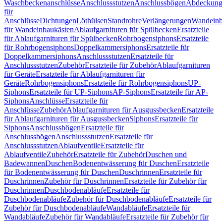
Waschbeckenanschlüsse
Anschlussstutzen
Anschlussbögen
Abdeckung
für
Anschlüsse
Dichtungen
Löthülsen
Standrohre
Verlängerungen
Wandeinb
für Wandeinbaukästen
Ablaufgarnituren für Spülbecken
Ersatzteile
für Ablaufgarnituren für Spülbecken
Rohrbogensiphons
Ersatzteile
für Rohrbogensiphons
Doppelkammersiphons
Ersatzteile für
Doppelkammersiphons
Anschlussstutzen
Ersatzteile für
Anschlussstutzen
Zubehör
Ersatzteile für Zubehör
Ablaufgarnituren
für Geräte
Ersatzteile für Ablaufgarnituren für
Geräte
Rohrbogensiphons
Ersatzteile für Rohrbogensiphons
UP-
Siphons
Ersatzteile für UP-Siphons
AP-Siphons
Ersatzteile für AP-
Siphons
Anschlüsse
Ersatzteile für
Anschlüsse
Zubehör
Ablaufgarnituren für Ausgussbecken
Ersatzteile
für Ablaufgarnituren für Ausgussbecken
Siphons
Ersatzteile für
Siphons
Anschlussbögen
Ersatzteile für
Anschlussbögen
Anschlussstutzen
Ersatzteile für
Anschlussstutzen
Ablaufventile
Ersatzteile für
Ablaufventile
Zubehör
Ersatzteile für Zubehör
Duschen und
Badewannen
Duschen
Bodenentwässerung für Duschen
Ersatzteile
für Bodenentwässerung für Duschen
Duschrinnen
Ersatzteile für
Duschrinnen
Zubehör für Duschrinnen
Ersatzteile für Zubehör für
Duschrinnen
Duschbodenabläufe
Ersatzteile für
Duschbodenabläufe
Zubehör für Duschbodenabläufe
Ersatzteile für
Zubehör für Duschbodenabläufe
Wandabläufe
Ersatzteile für
Wandabläufe
Zubehör für Wandabläufe
Ersatzteile für Zubehör für