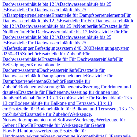
Dachwassereinläufe bis 12 l/s
Dachwassereinläufe bis 25
l/s
Ersatzteile für Dachwassereinläufe bis 25
l/s
Dampfsperrenelemente
Ersatzteile für Dampfsperrenelemente
Für
Dachwassereinläufe bis 12 l/s
Ersatzteile für Für Dachwassereinläufe
bis 12 l/s
Dachwassereinläufe bis 25 l/s
Notüberläufe
Ersatzteile für
Notüberläufe
Für Dachwassereinläufe bis 12 l/s
Ersatzteile für Für
Dachwassereinläufe bis 12 l/s
Dachwassereinläufe bis 25
l/s
Ersatzteile für Dachwassereinläufe bis 25
l/s
Befestigungen
Befestigungssystem d40–200
Befestigungssystem
d250–315
Zubehör
Ersatzteile für Zubehör
Für
Dachwassereinläufe
Ersatzteile für Für Dachwassereinläufe
Für
Befestigungen
Konventionelle
Dachentwässerung
Dachwassereinläufe
Ersatzteile für
Dachwassereinläufe
Dampfsperrenelemente
Ersatzteile für
Dampfsperrenelemente
Zubehör
Ersatzteile für
Zubehör
Bodenentwässerung
Flächenentwässerung für drinnen und
draußen
Ersatzteile für Flächenentwässerung für drinnen und
draußen
Bodenabläufe 13 x 13 cm
Ersatzteile für Bodenabläufe 13 x
13 cm
Bodeneinläufe für Balkone und Terrassen, 13 x 13
cm
Ersatzteile für Bodeneinläufe für Balkone und Terrassen, 13 x 13
cm
Zubehör
Ersatzteile für Zubehör
Werkzeuge,
Netzwerkkomponenten und Software
Werkzeuge
Werkzeuge für
Geberit FlowFit
Ersatzteile für Werkzeuge für Geberit
FlowFit
Handpresswerkzeuge
Ersatzteile für
Handpresswerkzeuge
Presswerkzeuge Kompatibilität [1]
Ersatzteile