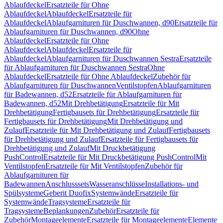
Ablaufdeckel
Ersatzteile für Ohne
Ablaufdeckel
Ablaufdeckel
Ersatzteile für
Ablaufdeckel
Ablaufgarnituren für Duschwannen, d90
Ersatzteile für
Ablaufgarnituren für Duschwannen, d90
Ohne
Ablaufdeckel
Ersatzteile für Ohne
Ablaufdeckel
Ablaufdeckel
Ersatzteile für
Ablaufdeckel
Ablaufgarnituren für Duschwannen Sestra
Ersatzteile
für Ablaufgarnituren für Duschwannen Sestra
Ohne
Ablaufdeckel
Ersatzteile für Ohne Ablaufdeckel
Zubehör für
Ablaufgarnituren für Duschwannen
Ventilstopfen
Ablaufgarnituren
für Badewannen, d52
Ersatzteile für Ablaufgarnituren für
Badewannen, d52
Mit Drehbetätigung
Ersatzteile für Mit
Drehbetätigung
Fertigbausets für Drehbetätigung
Ersatzteile für
Fertigbausets für Drehbetätigung
Mit Drehbetätigung und
Zulauf
Ersatzteile für Mit Drehbetätigung und Zulauf
Fertigbausets
für Drehbetätigung und Zulauf
Ersatzteile für Fertigbausets für
Drehbetätigung und Zulauf
Mit Druckbetätigung
PushControl
Ersatzteile für Mit Druckbetätigung PushControl
Mit
Ventilstopfen
Ersatzteile für Mit Ventilstopfen
Zubehör für
Ablaufgarnituren für
Badewannen
Anschlusssets
Wasseranschlüsse
Installations- und
Spülsysteme
Geberit Duofix
Systemwände
Ersatzteile für
Systemwände
Tragsysteme
Ersatzteile für
Tragsysteme
Beplankungen
Zubehör
Ersatzteile für
Zubehör
Montageelemente
Ersatzteile für Montageelemente
Elemente