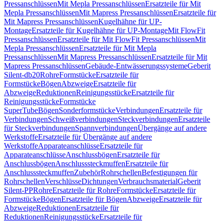
Pressanschlüssen
Mit Mepla Pressanschlüssen
Ersatzteile für Mit
Mepla Pressanschlüssen
Mit Mapress Pressanschlüssen
Ersatzteile für
Mit Mapress Pressanschlüssen
Kugelhähne für UP-
Montage
Ersatzteile für Kugelhähne für UP-Montage
Mit FlowFit
Pressanschlüssen
Ersatzteile für Mit FlowFit Pressanschlüssen
Mit
Mepla Pressanschlüssen
Ersatzteile für Mit Mepla
Pressanschlüssen
Mit Mapress Pressanschlüssen
Ersatzteile für Mit
Mapress Pressanschlüssen
Gebäude-Entwässerungssysteme
Geberit
Silent-db20
Rohre
Formstücke
Ersatzteile für
Formstücke
Bögen
Abzweige
Ersatzteile für
Abzweige
Reduktionen
Reinigungsstücke
Ersatzteile für
Reinigungsstücke
Formstücke
SuperTube
Bögen
Sonderformstücke
Verbindungen
Ersatzteile für
Verbindungen
Schweißverbindungen
Steckverbindungen
Ersatzteile
für Steckverbindungen
Spannverbindungen
Übergänge auf andere
Werkstoffe
Ersatzteile für Übergänge auf andere
Werkstoffe
Apparateanschlüsse
Ersatzteile für
Apparateanschlüsse
Anschlussbögen
Ersatzteile für
Anschlussbögen
Anschlusssteckmuffen
Ersatzteile für
Anschlusssteckmuffen
Zubehör
Rohrschellen
Befestigungen für
Rohrschellen
Verschlüsse
Dichtungen
Verbrauchsmaterial
Geberit
Silent-PP
Rohre
Ersatzteile für Rohre
Formstücke
Ersatzteile für
Formstücke
Bögen
Ersatzteile für Bögen
Abzweige
Ersatzteile für
Abzweige
Reduktionen
Ersatzteile für
Reduktionen
Reinigungsstücke
Ersatzteile für