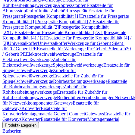
Rohrbearbeitungswerkzeuge
Abpressstopfen
Ersatzteile für
Abpressstopfen
Prüfmittel
Zubehör
Pressgeräte
Ersatzteile für
Pressgeräte
Pressgeräte Kompatibilität [1]
Ersatzteile für Pressgeräte
Kompatibilität [1]
Pressgeräte Kompatibilität [2]
Ersatzteile für
Pressgeräte Kompatibilität [2]
Pressgeräte Kompatibilität
[2XL]
Ersatzteile für Pressgeräte Kompatibilität [2XL]
Pressgeräte
Kompatibilität [4] / [2]
Ersatzteile für Pressgeräte Kompatibilität [4] /
[2]
Universalkoffer
Universalkoffer
Werkzeuge für Geberit Silent-
db20 / Geberit PE
Ersatzteile für Werkzeuge für Geberit Silent-db20
/ Geberit PE
Elektroschweißwerkzeuge
Ersatzteile für
Elektroschweißwerkzeuge
Zubehör für
Elektroschweißwerkzeuge
Spiegelschweißwerkzeuge
Ersatzteile für
Spiegelschweißwerkzeuge
Zubehör für
Spiegelschweißwerkzeuge
Ersatzteile für Zubehör für
Spiegelschweißwerkzeuge
Rohrbearbeitungswerkzeuge
Ersatzteile
für Rohrbearbeitungswerkzeuge
Zubehör für
Rohrbearbeitungswerkzeuge
Ersatzteile für Zubehör für
Rohrbearbeitungswerkzeuge
Bedienhilfen
Fernbedienungen
Netzwerk
für Netzwerkkomponenten
Gateways
Ersatzteile für
Gateways
Konverter
Ersatzteile für
Konverter
Montagematerial
Geberit Connect
Gateways
Ersatzteile für
Gateways
Konverter
Ersatzteile für Konverter
Montagematerial
Produktkategorien
Badserien