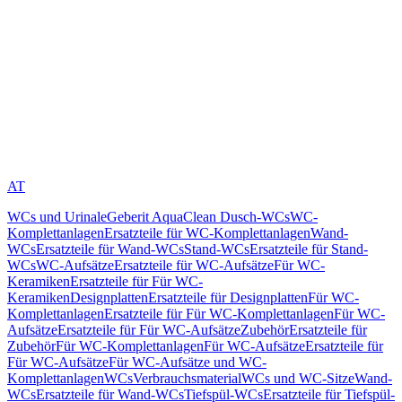
AT
WCs und Urinale
Geberit AquaClean Dusch-WCs
WC-
Komplettanlagen
Ersatzteile für WC-Komplettanlagen
Wand-
WCs
Ersatzteile für Wand-WCs
Stand-WCs
Ersatzteile für Stand-
WCs
WC-Aufsätze
Ersatzteile für WC-Aufsätze
Für WC-
Keramiken
Ersatzteile für Für WC-
Keramiken
Designplatten
Ersatzteile für Designplatten
Für WC-
Komplettanlagen
Ersatzteile für Für WC-Komplettanlagen
Für WC-
Aufsätze
Ersatzteile für Für WC-Aufsätze
Zubehör
Ersatzteile für
Zubehör
Für WC-Komplettanlagen
Für WC-Aufsätze
Ersatzteile für
Für WC-Aufsätze
Für WC-Aufsätze und WC-
Komplettanlagen
WCs
Verbrauchsmaterial
WCs und WC-Sitze
Wand-
WCs
Ersatzteile für Wand-WCs
Tiefspül-WCs
Ersatzteile für Tiefspül-