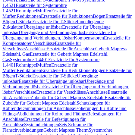
1.4521
Ersatzteile für Systemrohre
1.4521
Rohrnippel
Muffen
Ersatzteile für
Muffen
Reduktionen
Ersatzteile für Reduktionen
Bögen
Ersatzteile für
Bögen
T-Stücke
Ersatzteile für T-Stücke
Innenliegende
Zirkulation
Übergänge unlösbar
Ersatzteile für Übergänge
unlösbar
Übergänge und Verbindungen, lösbar
Ersatzteile für
Übergänge und Verbindungen, lösbar
Kompensatoren
Ersatzteile für
Kompensatoren
Verschlüsse
Ersatzteile für
Verschlüsse
Anschlüsse
Ersatzteile für Anschlüsse
Geberit Mapress
Edelstahl, Gas
Ersatzteile für Geberit Mapress Edelstahl,
Gas
Systemrohre 1.4401
Ersatzteile für Systemrohre
1.4401
Rohrnippel
Muffen
Ersatzteile für
Muffen
Reduktionen
Ersatzteile für Reduktionen
Bögen
Ersatzteile für
Bögen
T-Stücke
Ersatzteile für T-Stücke
Übergänge
unlösbar
Ersatzteile für Übergänge unlösbar
Übergänge und
Verbindungen, lösbar
Ersatzteile für Übergänge und Verbindungen,
lösbar
Verschlüsse
Ersatzteile für Verschlüsse
Anschlüsse
Ersatzteile
für Anschlüsse
Zubehör für Geberit Mapress Edelstahl
Ersatzteile für
Zubehör für Geberit Mapress Edelstahl
Schutzkappen für
Rohrende
Dämmungen für Anschlüsse
Isolierungen für Rohre und
Fittings
Abdichtungen für Rohre und Fittings
Befestigungen für
Anschlüsse
Ersatzteile für Befestigungen für
Anschlüsse
Systemdichtungen
Sets Schraube für
Flanschverbindungen
Geberit Mapress Therm
Systemrohre