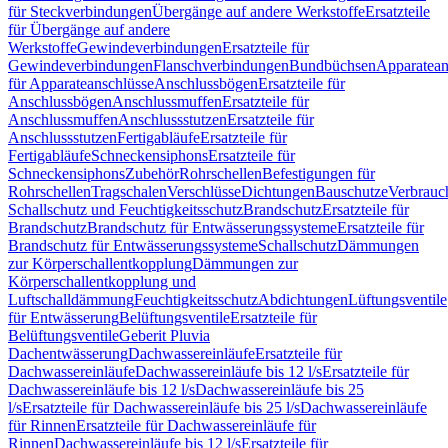
für Steckverbindungen
Übergänge auf andere Werkstoffe
Ersatzteile
für Übergänge auf andere
Werkstoffe
Gewindeverbindungen
Ersatzteile für
Gewindeverbindungen
Flanschverbindungen
Bundbüchsen
Apparatean
für Apparateanschlüsse
Anschlussbögen
Ersatzteile für
Anschlussbögen
Anschlussmuffen
Ersatzteile für
Anschlussmuffen
Anschlussstutzen
Ersatzteile für
Anschlussstutzen
Fertigabläufe
Ersatzteile für
Fertigabläufe
Schneckensiphons
Ersatzteile für
Schneckensiphons
Zubehör
Rohrschellen
Befestigungen für
Rohrschellen
Tragschalen
Verschlüsse
Dichtungen
Bauschutze
Verbrauc
Schallschutz und Feuchtigkeitsschutz
Brandschutz
Ersatzteile für
Brandschutz
Brandschutz für Entwässerungssysteme
Ersatzteile für
Brandschutz für Entwässerungssysteme
Schallschutz
Dämmungen
zur Körperschallentkopplung
Dämmungen zur
Körperschallentkopplung und
Luftschalldämmung
Feuchtigkeitsschutz
Abdichtungen
Lüftungsventile
für Entwässerung
Belüftungsventile
Ersatzteile für
Belüftungsventile
Geberit Pluvia
Dachentwässerung
Dachwassereinläufe
Ersatzteile für
Dachwassereinläufe
Dachwassereinläufe bis 12 l/s
Ersatzteile für
Dachwassereinläufe bis 12 l/s
Dachwassereinläufe bis 25
l/s
Ersatzteile für Dachwassereinläufe bis 25 l/s
Dachwassereinläufe
für Rinnen
Ersatzteile für Dachwassereinläufe für
Rinnen
Dachwassereinläufe bis 12 l/s
Ersatzteile für