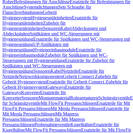
Rohre
Befestigungen für Anschlüsse
Ersatzteile für Befestigungen für
Anschlüsse
Systemdichtungen
Sets Schraube für
Flanschverbindungen
Geberit
Hygienesystem
Hygienespüleinheiten
Ersatzteile für
Hygienespüleinheiten
Zubehör für
Hygienespüleinheiten
Sensoren
Kabel
Abdeckungen und
Abdeckplatten
Spülkästen und WC-Steuerungen mit
Hygienespülung
Ersatzteile für Spülkästen und WC-Steuerungen mit
Hygienespülung
UP-Spülkästen mit
Hygienespülung
Hygieneeinbaumodule
Ersatzteile für
Hygieneeinbaumodule
Zubehör für Spülkästen und WC-
Steuerungen mit Hygienespülung
Ersatzteile für Zubehör für
Spülkästen und WC-Steuerungen mit
Hygienespülung
Sensoren
Kabel
Netzteile
Ersatzteile für
Netzteile
Netzwerkkomponenten
Geberit Connect Zubehör für
Geberit Hygienesystem
Ersatzteile für Geberit Connect Zubehör für
Geberit Hygienesystem
Gateways
Ersatzteile für
Gateways
Konverter
Ersatzteile für
Konverter
Sensoren
Montagematerial
Rohrarmaturen
Schrägsitzventile
E
für Schrägsitzventile
Mit FlowFit Pressanschlüssen
Ersatzteile für Mit
FlowFit Pressanschlüssen
Mit Mepla Pressanschlüssen
Ersatzteile für
Mit Mepla Pressanschlüssen
Mit Mapress
Pressanschlüssen
Ersatzteile für Mit Mapress
Pressanschlüssen
Probenahmeventile
Kugelhähne
Ersatzteile für
Kugelhähne
Mit FlowFit Pressanschlüssen
Ersatzteile für Mit FlowFit