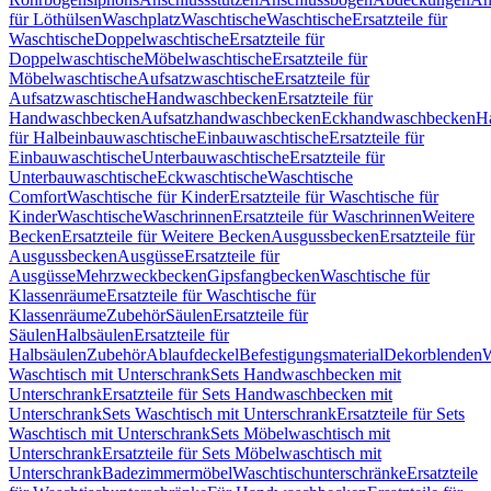
für Löthülsen
Waschplatz
Waschtische
Waschtische
Ersatzteile für
Waschtische
Doppelwaschtische
Ersatzteile für
Doppelwaschtische
Möbelwaschtische
Ersatzteile für
Möbelwaschtische
Aufsatzwaschtische
Ersatzteile für
Aufsatzwaschtische
Handwaschbecken
Ersatzteile für
Handwaschbecken
Aufsatzhandwaschbecken
Eckhandwaschbecken
H
für Halbeinbauwaschtische
Einbauwaschtische
Ersatzteile für
Einbauwaschtische
Unterbauwaschtische
Ersatzteile für
Unterbauwaschtische
Eckwaschtische
Waschtische
Comfort
Waschtische für Kinder
Ersatzteile für Waschtische für
Kinder
Waschtische
Waschrinnen
Ersatzteile für Waschrinnen
Weitere
Becken
Ersatzteile für Weitere Becken
Ausgussbecken
Ersatzteile für
Ausgussbecken
Ausgüsse
Ersatzteile für
Ausgüsse
Mehrzweckbecken
Gipsfangbecken
Waschtische für
Klassenräume
Ersatzteile für Waschtische für
Klassenräume
Zubehör
Säulen
Ersatzteile für
Säulen
Halbsäulen
Ersatzteile für
Halbsäulen
Zubehör
Ablaufdeckel
Befestigungsmaterial
Dekorblenden
W
Waschtisch mit Unterschrank
Sets Handwaschbecken mit
Unterschrank
Ersatzteile für Sets Handwaschbecken mit
Unterschrank
Sets Waschtisch mit Unterschrank
Ersatzteile für Sets
Waschtisch mit Unterschrank
Sets Möbelwaschtisch mit
Unterschrank
Ersatzteile für Sets Möbelwaschtisch mit
Unterschrank
Badezimmermöbel
Waschtischunterschränke
Ersatzteile