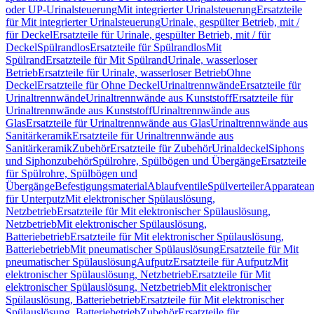
oder UP-Urinalsteuerung
Mit integrierter Urinalsteuerung
Ersatzteile
für Mit integrierter Urinalsteuerung
Urinale, gespülter Betrieb, mit /
für Deckel
Ersatzteile für Urinale, gespülter Betrieb, mit / für
Deckel
Spülrandlos
Ersatzteile für Spülrandlos
Mit
Spülrand
Ersatzteile für Mit Spülrand
Urinale, wasserloser
Betrieb
Ersatzteile für Urinale, wasserloser Betrieb
Ohne
Deckel
Ersatzteile für Ohne Deckel
Urinaltrennwände
Ersatzteile für
Urinaltrennwände
Urinaltrennwände aus Kunststoff
Ersatzteile für
Urinaltrennwände aus Kunststoff
Urinaltrennwände aus
Glas
Ersatzteile für Urinaltrennwände aus Glas
Urinaltrennwände aus
Sanitärkeramik
Ersatzteile für Urinaltrennwände aus
Sanitärkeramik
Zubehör
Ersatzteile für Zubehör
Urinaldeckel
Siphons
und Siphonzubehör
Spülrohre, Spülbögen und Übergänge
Ersatzteile
für Spülrohre, Spülbögen und
Übergänge
Befestigungsmaterial
Ablaufventile
Spülverteiler
Apparatean
für Unterputz
Mit elektronischer Spülauslösung,
Netzbetrieb
Ersatzteile für Mit elektronischer Spülauslösung,
Netzbetrieb
Mit elektronischer Spülauslösung,
Batteriebetrieb
Ersatzteile für Mit elektronischer Spülauslösung,
Batteriebetrieb
Mit pneumatischer Spülauslösung
Ersatzteile für Mit
pneumatischer Spülauslösung
Aufputz
Ersatzteile für Aufputz
Mit
elektronischer Spülauslösung, Netzbetrieb
Ersatzteile für Mit
elektronischer Spülauslösung, Netzbetrieb
Mit elektronischer
Spülauslösung, Batteriebetrieb
Ersatzteile für Mit elektronischer
Spülauslösung, Batteriebetrieb
Zubehör
Ersatzteile für