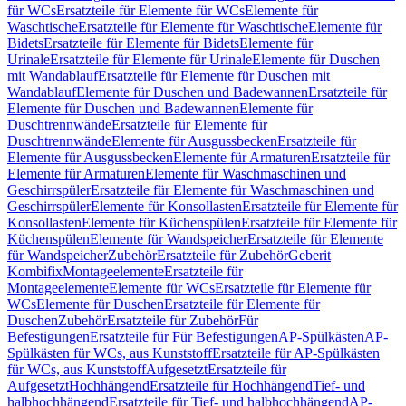
für WCs
Ersatzteile für Elemente für WCs
Elemente für
Waschtische
Ersatzteile für Elemente für Waschtische
Elemente für
Bidets
Ersatzteile für Elemente für Bidets
Elemente für
Urinale
Ersatzteile für Elemente für Urinale
Elemente für Duschen
mit Wandablauf
Ersatzteile für Elemente für Duschen mit
Wandablauf
Elemente für Duschen und Badewannen
Ersatzteile für
Elemente für Duschen und Badewannen
Elemente für
Duschtrennwände
Ersatzteile für Elemente für
Duschtrennwände
Elemente für Ausgussbecken
Ersatzteile für
Elemente für Ausgussbecken
Elemente für Armaturen
Ersatzteile für
Elemente für Armaturen
Elemente für Waschmaschinen und
Geschirrspüler
Ersatzteile für Elemente für Waschmaschinen und
Geschirrspüler
Elemente für Konsollasten
Ersatzteile für Elemente für
Konsollasten
Elemente für Küchenspülen
Ersatzteile für Elemente für
Küchenspülen
Elemente für Wandspeicher
Ersatzteile für Elemente
für Wandspeicher
Zubehör
Ersatzteile für Zubehör
Geberit
Kombifix
Montageelemente
Ersatzteile für
Montageelemente
Elemente für WCs
Ersatzteile für Elemente für
WCs
Elemente für Duschen
Ersatzteile für Elemente für
Duschen
Zubehör
Ersatzteile für Zubehör
Für
Befestigungen
Ersatzteile für Für Befestigungen
AP-Spülkästen
AP-
Spülkästen für WCs, aus Kunststoff
Ersatzteile für AP-Spülkästen
für WCs, aus Kunststoff
Aufgesetzt
Ersatzteile für
Aufgesetzt
Hochhängend
Ersatzteile für Hochhängend
Tief- und
halbhochhängend
Ersatzteile für Tief- und halbhochhängend
AP-