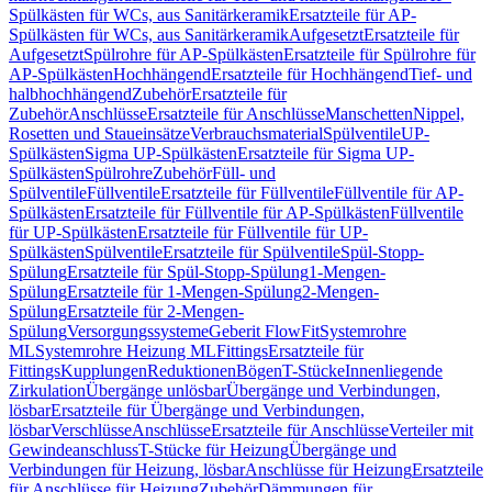
Spülkästen für WCs, aus Sanitärkeramik
Ersatzteile für AP-
Spülkästen für WCs, aus Sanitärkeramik
Aufgesetzt
Ersatzteile für
Aufgesetzt
Spülrohre für AP-Spülkästen
Ersatzteile für Spülrohre für
AP-Spülkästen
Hochhängend
Ersatzteile für Hochhängend
Tief- und
halbhochhängend
Zubehör
Ersatzteile für
Zubehör
Anschlüsse
Ersatzteile für Anschlüsse
Manschetten
Nippel,
Rosetten und Staueinsätze
Verbrauchsmaterial
Spülventile
UP-
Spülkästen
Sigma UP-Spülkästen
Ersatzteile für Sigma UP-
Spülkästen
Spülrohre
Zubehör
Füll- und
Spülventile
Füllventile
Ersatzteile für Füllventile
Füllventile für AP-
Spülkästen
Ersatzteile für Füllventile für AP-Spülkästen
Füllventile
für UP-Spülkästen
Ersatzteile für Füllventile für UP-
Spülkästen
Spülventile
Ersatzteile für Spülventile
Spül-Stopp-
Spülung
Ersatzteile für Spül-Stopp-Spülung
1-Mengen-
Spülung
Ersatzteile für 1-Mengen-Spülung
2-Mengen-
Spülung
Ersatzteile für 2-Mengen-
Spülung
Versorgungssysteme
Geberit FlowFit
Systemrohre
ML
Systemrohre Heizung ML
Fittings
Ersatzteile für
Fittings
Kupplungen
Reduktionen
Bögen
T-Stücke
Innenliegende
Zirkulation
Übergänge unlösbar
Übergänge und Verbindungen,
lösbar
Ersatzteile für Übergänge und Verbindungen,
lösbar
Verschlüsse
Anschlüsse
Ersatzteile für Anschlüsse
Verteiler mit
Gewindeanschluss
T-Stücke für Heizung
Übergänge und
Verbindungen für Heizung, lösbar
Anschlüsse für Heizung
Ersatzteile
für Anschlüsse für Heizung
Zubehör
Dämmungen für