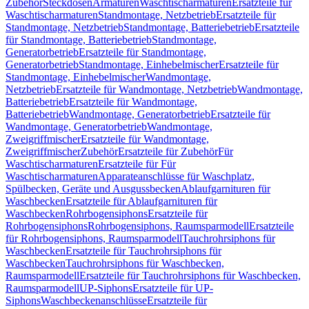
Zubehör
Steckdosen
Armaturen
Waschtischarmaturen
Ersatzteile für
Waschtischarmaturen
Standmontage, Netzbetrieb
Ersatzteile für
Standmontage, Netzbetrieb
Standmontage, Batteriebetrieb
Ersatzteile
für Standmontage, Batteriebetrieb
Standmontage,
Generatorbetrieb
Ersatzteile für Standmontage,
Generatorbetrieb
Standmontage, Einhebelmischer
Ersatzteile für
Standmontage, Einhebelmischer
Wandmontage,
Netzbetrieb
Ersatzteile für Wandmontage, Netzbetrieb
Wandmontage,
Batteriebetrieb
Ersatzteile für Wandmontage,
Batteriebetrieb
Wandmontage, Generatorbetrieb
Ersatzteile für
Wandmontage, Generatorbetrieb
Wandmontage,
Zweigriffmischer
Ersatzteile für Wandmontage,
Zweigriffmischer
Zubehör
Ersatzteile für Zubehör
Für
Waschtischarmaturen
Ersatzteile für Für
Waschtischarmaturen
Apparateanschlüsse für Waschplatz,
Spülbecken, Geräte und Ausgussbecken
Ablaufgarnituren für
Waschbecken
Ersatzteile für Ablaufgarnituren für
Waschbecken
Rohrbogensiphons
Ersatzteile für
Rohrbogensiphons
Rohrbogensiphons, Raumsparmodell
Ersatzteile
für Rohrbogensiphons, Raumsparmodell
Tauchrohrsiphons für
Waschbecken
Ersatzteile für Tauchrohrsiphons für
Waschbecken
Tauchrohrsiphons für Waschbecken,
Raumsparmodell
Ersatzteile für Tauchrohrsiphons für Waschbecken,
Raumsparmodell
UP-Siphons
Ersatzteile für UP-
Siphons
Waschbeckenanschlüsse
Ersatzteile für