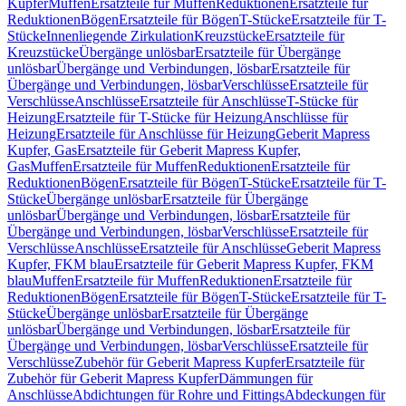
Kupfer
Muffen
Ersatzteile für Muffen
Reduktionen
Ersatzteile für
Reduktionen
Bögen
Ersatzteile für Bögen
T-Stücke
Ersatzteile für T-
Stücke
Innenliegende Zirkulation
Kreuzstücke
Ersatzteile für
Kreuzstücke
Übergänge unlösbar
Ersatzteile für Übergänge
unlösbar
Übergänge und Verbindungen, lösbar
Ersatzteile für
Übergänge und Verbindungen, lösbar
Verschlüsse
Ersatzteile für
Verschlüsse
Anschlüsse
Ersatzteile für Anschlüsse
T-Stücke für
Heizung
Ersatzteile für T-Stücke für Heizung
Anschlüsse für
Heizung
Ersatzteile für Anschlüsse für Heizung
Geberit Mapress
Kupfer, Gas
Ersatzteile für Geberit Mapress Kupfer,
Gas
Muffen
Ersatzteile für Muffen
Reduktionen
Ersatzteile für
Reduktionen
Bögen
Ersatzteile für Bögen
T-Stücke
Ersatzteile für T-
Stücke
Übergänge unlösbar
Ersatzteile für Übergänge
unlösbar
Übergänge und Verbindungen, lösbar
Ersatzteile für
Übergänge und Verbindungen, lösbar
Verschlüsse
Ersatzteile für
Verschlüsse
Anschlüsse
Ersatzteile für Anschlüsse
Geberit Mapress
Kupfer, FKM blau
Ersatzteile für Geberit Mapress Kupfer, FKM
blau
Muffen
Ersatzteile für Muffen
Reduktionen
Ersatzteile für
Reduktionen
Bögen
Ersatzteile für Bögen
T-Stücke
Ersatzteile für T-
Stücke
Übergänge unlösbar
Ersatzteile für Übergänge
unlösbar
Übergänge und Verbindungen, lösbar
Ersatzteile für
Übergänge und Verbindungen, lösbar
Verschlüsse
Ersatzteile für
Verschlüsse
Zubehör für Geberit Mapress Kupfer
Ersatzteile für
Zubehör für Geberit Mapress Kupfer
Dämmungen für
Anschlüsse
Abdichtungen für Rohre und Fittings
Abdeckungen für