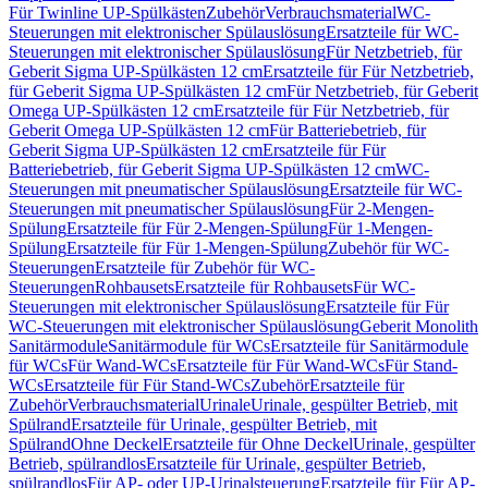
Für Twinline UP-Spülkästen
Zubehör
Verbrauchsmaterial
WC-
Steuerungen mit elektronischer Spülauslösung
Ersatzteile für WC-
Steuerungen mit elektronischer Spülauslösung
Für Netzbetrieb, für
Geberit Sigma UP-Spülkästen 12 cm
Ersatzteile für Für Netzbetrieb,
für Geberit Sigma UP-Spülkästen 12 cm
Für Netzbetrieb, für Geberit
Omega UP-Spülkästen 12 cm
Ersatzteile für Für Netzbetrieb, für
Geberit Omega UP-Spülkästen 12 cm
Für Batteriebetrieb, für
Geberit Sigma UP-Spülkästen 12 cm
Ersatzteile für Für
Batteriebetrieb, für Geberit Sigma UP-Spülkästen 12 cm
WC-
Steuerungen mit pneumatischer Spülauslösung
Ersatzteile für WC-
Steuerungen mit pneumatischer Spülauslösung
Für 2-Mengen-
Spülung
Ersatzteile für Für 2-Mengen-Spülung
Für 1-Mengen-
Spülung
Ersatzteile für Für 1-Mengen-Spülung
Zubehör für WC-
Steuerungen
Ersatzteile für Zubehör für WC-
Steuerungen
Rohbausets
Ersatzteile für Rohbausets
Für WC-
Steuerungen mit elektronischer Spülauslösung
Ersatzteile für Für
WC-Steuerungen mit elektronischer Spülauslösung
Geberit Monolith
Sanitärmodule
Sanitärmodule für WCs
Ersatzteile für Sanitärmodule
für WCs
Für Wand-WCs
Ersatzteile für Für Wand-WCs
Für Stand-
WCs
Ersatzteile für Für Stand-WCs
Zubehör
Ersatzteile für
Zubehör
Verbrauchsmaterial
Urinale
Urinale, gespülter Betrieb, mit
Spülrand
Ersatzteile für Urinale, gespülter Betrieb, mit
Spülrand
Ohne Deckel
Ersatzteile für Ohne Deckel
Urinale, gespülter
Betrieb, spülrandlos
Ersatzteile für Urinale, gespülter Betrieb,
spülrandlos
Für AP- oder UP-Urinalsteuerung
Ersatzteile für Für AP-