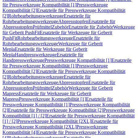
für Presswerkzeuge Kompatibilität [1]
Presswerkzeuge
Kompatibilität [2]
Ersatzteile für Presswerkzeuge Kompatibilität
[2]
Rohrbearbeitungswerkzeuge
Ersatzteile für
Rohrbearbeitungswerkzeuge
Abpressstopfen
Ersatzteile für
Abpressstopfen
Prüfmittel
Zubehör
Ersatzteile für Zubehör
Werkzeuge
für Geberit PushFit
Ersatzteile für Werkzeuge für Geberit
PushFit
Rohrbearbeitungswerkzeuge
Ersatzteile für
Rohrbearbeitungswerkzeuge
Werkzeuge für Geberit
Mepla
Ersatzteile für Werkzeuge für Geberit
Mepla
Handpresswerkzeuge
Ersatzteile für
Handpresswerkzeuge
Presswerkzeuge Kompatibilität [1]
Ersatzteile
für Presswerkzeuge Kompatibilität [1]
Presswerkzeuge
Kompatibilität [2]
Ersatzteile für Presswerkzeuge Kompatibilität
[2]
Rohrbearbeitungswerkzeuge
Ersatzteile für
Rohrbearbeitungswerkzeuge
Abpressstopfen
Ersatzteile für
Abpressstopfen
Prüfmittel
Zubehör
Werkzeuge für Geberit
Mapress
Ersatzteile für Werkzeuge für Geberit
Mapress
Presswerkzeuge Kompatibilität [1]
Ersatzteile für
Presswerkzeuge Kompatibilität [1]
Presswerkzeuge Kompatibilität
[2]
Ersatzteile für Presswerkzeuge Kompatibilität [2]
Presswerkzeuge
Kompatibilität [1] / [2]
Ersatzteile für Presswerkzeuge Kompatibilität
[1] / [2]
Presswerkzeuge Kompatibilität [2XL]
Ersatzteile für
Presswerkzeuge Kompatibilität [2XL]
Presswerkzeuge
Kompatibilität [4]
Ersatzteile für Presswerkzeuge Kompatibilität
[4]
Rohrbearbeitungswerkzeuge
Ersatzteile für