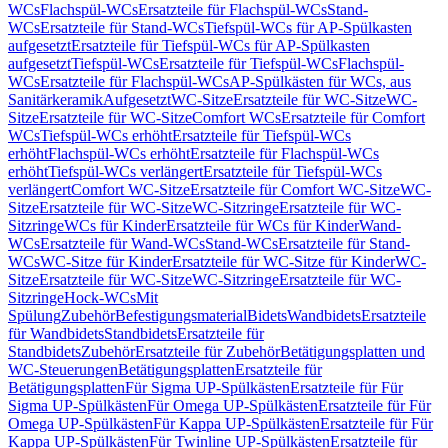
WCs
Flachspül-WCs
Ersatzteile für Flachspül-WCs
Stand-
WCs
Ersatzteile für Stand-WCs
Tiefspül-WCs für AP-Spülkasten
aufgesetzt
Ersatzteile für Tiefspül-WCs für AP-Spülkasten
aufgesetzt
Tiefspül-WCs
Ersatzteile für Tiefspül-WCs
Flachspül-
WCs
Ersatzteile für Flachspül-WCs
AP-Spülkästen für WCs, aus
Sanitärkeramik
Aufgesetzt
WC-Sitze
Ersatzteile für WC-Sitze
WC-
Sitze
Ersatzteile für WC-Sitze
Comfort WCs
Ersatzteile für Comfort
WCs
Tiefspül-WCs erhöht
Ersatzteile für Tiefspül-WCs
erhöht
Flachspül-WCs erhöht
Ersatzteile für Flachspül-WCs
erhöht
Tiefspül-WCs verlängert
Ersatzteile für Tiefspül-WCs
verlängert
Comfort WC-Sitze
Ersatzteile für Comfort WC-Sitze
WC-
Sitze
Ersatzteile für WC-Sitze
WC-Sitzringe
Ersatzteile für WC-
Sitzringe
WCs für Kinder
Ersatzteile für WCs für Kinder
Wand-
WCs
Ersatzteile für Wand-WCs
Stand-WCs
Ersatzteile für Stand-
WCs
WC-Sitze für Kinder
Ersatzteile für WC-Sitze für Kinder
WC-
Sitze
Ersatzteile für WC-Sitze
WC-Sitzringe
Ersatzteile für WC-
Sitzringe
Hock-WCs
Mit
Spülung
Zubehör
Befestigungsmaterial
Bidets
Wandbidets
Ersatzteile
für Wandbidets
Standbidets
Ersatzteile für
Standbidets
Zubehör
Ersatzteile für Zubehör
Betätigungsplatten und
WC-Steuerungen
Betätigungsplatten
Ersatzteile für
Betätigungsplatten
Für Sigma UP-Spülkästen
Ersatzteile für Für
Sigma UP-Spülkästen
Für Omega UP-Spülkästen
Ersatzteile für Für
Omega UP-Spülkästen
Für Kappa UP-Spülkästen
Ersatzteile für Für
Kappa UP-Spülkästen
Für Twinline UP-Spülkästen
Ersatzteile für