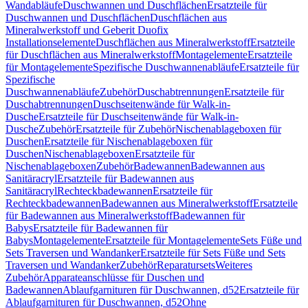
Wandabläufe
Duschwannen und Duschflächen
Ersatzteile für
Duschwannen und Duschflächen
Duschflächen aus
Mineralwerkstoff und Geberit Duofix
Installationselemente
Duschflächen aus Mineralwerkstoff
Ersatzteile
für Duschflächen aus Mineralwerkstoff
Montagelemente
Ersatzteile
für Montagelemente
Spezifische Duschwannenabläufe
Ersatzteile für
Spezifische
Duschwannenabläufe
Zubehör
Duschabtrennungen
Ersatzteile für
Duschabtrennungen
Duschseitenwände für Walk-in-
Dusche
Ersatzteile für Duschseitenwände für Walk-in-
Dusche
Zubehör
Ersatzteile für Zubehör
Nischenablageboxen für
Duschen
Ersatzteile für Nischenablageboxen für
Duschen
Nischenablageboxen
Ersatzteile für
Nischenablageboxen
Zubehör
Badewannen
Badewannen aus
Sanitäracryl
Ersatzteile für Badewannen aus
Sanitäracryl
Rechteckbadewannen
Ersatzteile für
Rechteckbadewannen
Badewannen aus Mineralwerkstoff
Ersatzteile
für Badewannen aus Mineralwerkstoff
Badewannen für
Babys
Ersatzteile für Badewannen für
Babys
Montagelemente
Ersatzteile für Montagelemente
Sets Füße und
Sets Traversen und Wandanker
Ersatzteile für Sets Füße und Sets
Traversen und Wandanker
Zubehör
Reparatursets
Weiteres
Zubehör
Apparateanschlüsse für Duschen und
Badewannen
Ablaufgarnituren für Duschwannen, d52
Ersatzteile für
Ablaufgarnituren für Duschwannen, d52
Ohne