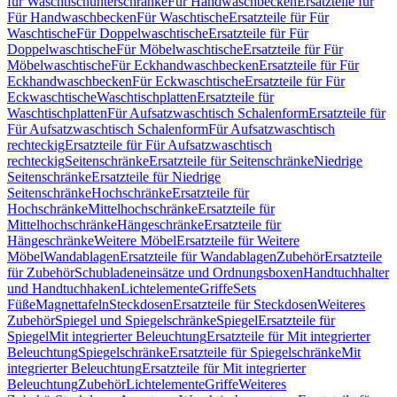
für Waschtischunterschränke
Für Handwaschbecken
Ersatzteile für
Für Handwaschbecken
Für Waschtische
Ersatzteile für Für
Waschtische
Für Doppelwaschtische
Ersatzteile für Für
Doppelwaschtische
Für Möbelwaschtische
Ersatzteile für Für
Möbelwaschtische
Für Eckhandwaschbecken
Ersatzteile für Für
Eckhandwaschbecken
Für Eckwaschtische
Ersatzteile für Für
Eckwaschtische
Waschtischplatten
Ersatzteile für
Waschtischplatten
Für Aufsatzwaschtisch Schalenform
Ersatzteile für
Für Aufsatzwaschtisch Schalenform
Für Aufsatzwaschtisch
rechteckig
Ersatzteile für Für Aufsatzwaschtisch
rechteckig
Seitenschränke
Ersatzteile für Seitenschränke
Niedrige
Seitenschränke
Ersatzteile für Niedrige
Seitenschränke
Hochschränke
Ersatzteile für
Hochschränke
Mittelhochschränke
Ersatzteile für
Mittelhochschränke
Hängeschränke
Ersatzteile für
Hängeschränke
Weitere Möbel
Ersatzteile für Weitere
Möbel
Wandablagen
Ersatzteile für Wandablagen
Zubehör
Ersatzteile
für Zubehör
Schubladeneinsätze und Ordnungsboxen
Handtuchhalter
und Handtuchhaken
Lichtelemente
Griffe
Sets
Füße
Magnettafeln
Steckdosen
Ersatzteile für Steckdosen
Weiteres
Zubehör
Spiegel und Spiegelschränke
Spiegel
Ersatzteile für
Spiegel
Mit integrierter Beleuchtung
Ersatzteile für Mit integrierter
Beleuchtung
Spiegelschränke
Ersatzteile für Spiegelschränke
Mit
integrierter Beleuchtung
Ersatzteile für Mit integrierter
Beleuchtung
Zubehör
Lichtelemente
Griffe
Weiteres