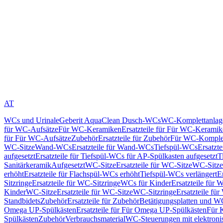
AT
WCs und Urinale
Geberit AquaClean Dusch-WCs
WC-Komplettanlag
für WC-Aufsätze
Für WC-Keramiken
Ersatzteile für Für WC-Kerami
für Für WC-Aufsätze
Zubehör
Ersatzteile für Zubehör
Für WC-Komplet
WC-Sitze
Wand-WCs
Ersatzteile für Wand-WCs
Tiefspül-WCs
Ersatzt
aufgesetzt
Ersatzteile für Tiefspül-WCs für AP-Spülkasten aufgesetzt
T
Sanitärkeramik
Aufgesetzt
WC-Sitze
Ersatzteile für WC-Sitze
WC-Sitze
erhöht
Ersatzteile für Flachspül-WCs erhöht
Tiefspül-WCs verlängert
E
Sitzringe
Ersatzteile für WC-Sitzringe
WCs für Kinder
Ersatzteile für 
Kinder
WC-Sitze
Ersatzteile für WC-Sitze
WC-Sitzringe
Ersatzteile fü
Standbidets
Zubehör
Ersatzteile für Zubehör
Betätigungsplatten und W
Omega UP-Spülkästen
Ersatzteile für Für Omega UP-Spülkästen
Für 
Spülkästen
Zubehör
Verbrauchsmaterial
WC-Steuerungen mit elektroni