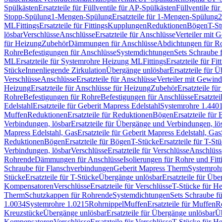
Spülkästen
Ersatzteile für Füllventile für AP-Spülkästen
Füllventile fü
Stopp-Spülung
1-Mengen-Spülung
Ersatzteile für 1-Mengen-Spülung
2
ML
Fittings
Ersatzteile für Fittings
Kupplungen
Reduktionen
Bögen
T-St
lösbar
Verschlüsse
Anschlüsse
Ersatzteile für Anschlüsse
Verteiler mit 
für Heizung
Zubehör
Dämmungen für Anschlüsse
Abdichtungen für Ro
Rohre
Befestigungen für Anschlüsse
Systemdichtungen
Sets Schraube 
ML
Ersatzteile für Systemrohre Heizung ML
Fittings
Ersatzteile für Fit
Stücke
Innenliegende Zirkulation
Übergänge unlösbar
Ersatzteile für 
Verschlüsse
Anschlüsse
Ersatzteile für Anschlüsse
Verteiler mit Gewin
Heizung
Ersatzteile für Anschlüsse für Heizung
Zubehör
Ersatzteile fü
Rohre
Befestigungen für Rohre
Befestigungen für Anschlüsse
Ersatzte
Edelstahl
Ersatzteile für Geberit Mapress Edelstahl
Systemrohre 1.440
Muffen
Reduktionen
Ersatzteile für Reduktionen
Bögen
Ersatzteile für
Verbindungen, lösbar
Ersatzteile für Übergänge und Verbindungen, lö
Mapress Edelstahl, Gas
Ersatzteile für Geberit Mapress Edelstahl, Gas
Reduktionen
Bögen
Ersatzteile für Bögen
T-Stücke
Ersatzteile für T-St
Verbindungen, lösbar
Verschlüsse
Ersatzteile für Verschlüsse
Anschlüss
Rohrende
Dämmungen für Anschlüsse
Isolierungen für Rohre und Fitt
Schraube für Flanschverbindungen
Geberit Mapress Therm
Systemroh
Stücke
Ersatzteile für T-Stücke
Übergänge unlösbar
Ersatzteile für Üb
Kompensatoren
Verschlüsse
Ersatzteile für Verschlüsse
T-Stücke für H
Therm
Schutzkappen für Rohrende
Systemdichtungen
Sets Schraube f
1.0034
Systemrohre 1.0215
Rohrnippel
Muffen
Ersatzteile für Muffen
R
Kreuzstücke
Übergänge unlösbar
Ersatzteile für Übergänge unlösbar
Üb
Kompensatoren
Verschlüsse
Ersatzteile für Verschlüsse
T-Stücke für H