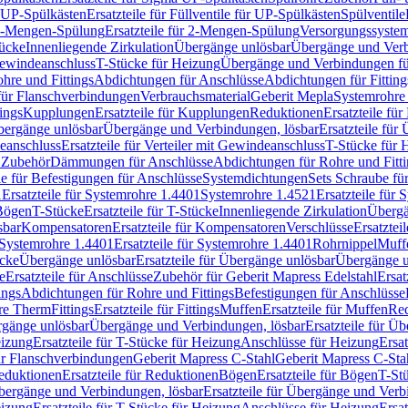
r UP-Spülkästen
Ersatzteile für Füllventile für UP-Spülkästen
Spülventile
-Mengen-Spülung
Ersatzteile für 2-Mengen-Spülung
Versorgungssyste
ücke
Innenliegende Zirkulation
Übergänge unlösbar
Übergänge und Verb
Gewindeanschluss
T-Stücke für Heizung
Übergänge und Verbindungen fü
hre und Fittings
Abdichtungen für Anschlüsse
Abdichtungen für Fitting
für Flanschverbindungen
Verbrauchsmaterial
Geberit Mepla
Systemrohr
tings
Kupplungen
Ersatzteile für Kupplungen
Reduktionen
Ersatzteile fü
Übergänge unlösbar
Übergänge und Verbindungen, lösbar
Ersatzteile fü
deanschluss
Ersatzteile für Verteiler mit Gewindeanschluss
T-Stücke für 
r Zubehör
Dämmungen für Anschlüsse
Abdichtungen für Rohre und Fitti
ile für Befestigungen für Anschlüsse
Systemdichtungen
Sets Schraube fü
1
Ersatzteile für Systemrohre 1.4401
Systemrohre 1.4521
Ersatzteile für
 Bögen
T-Stücke
Ersatzteile für T-Stücke
Innenliegende Zirkulation
Übergä
sbar
Kompensatoren
Ersatzteile für Kompensatoren
Verschlüsse
Ersatztei
Systemrohre 1.4401
Ersatzteile für Systemrohre 1.4401
Rohrnippel
Muff
ücke
Übergänge unlösbar
Ersatzteile für Übergänge unlösbar
Übergänge u
e
Ersatzteile für Anschlüsse
Zubehör für Geberit Mapress Edelstahl
Ersat
ings
Abdichtungen für Rohre und Fittings
Befestigungen für Anschlüsse
re Therm
Fittings
Ersatzteile für Fittings
Muffen
Ersatzteile für Muffen
Re
ergänge unlösbar
Übergänge und Verbindungen, lösbar
Ersatzteile für Ü
eizung
Ersatzteile für T-Stücke für Heizung
Anschlüsse für Heizung
Ersat
ür Flanschverbindungen
Geberit Mapress C-Stahl
Geberit Mapress C-Sta
eduktionen
Ersatzteile für Reduktionen
Bögen
Ersatzteile für Bögen
T-St
ergänge und Verbindungen, lösbar
Ersatzteile für Übergänge und Verb
eizung
Ersatzteile für T-Stücke für Heizung
Anschlüsse für Heizung
Ersat