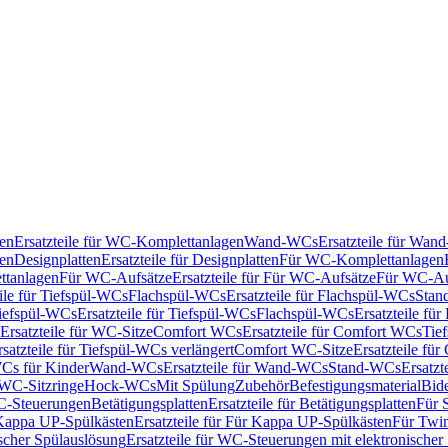
en
Ersatzteile für WC-Komplettanlagen
Wand-WCs
Ersatzteile für Wa
ken
Designplatten
Ersatzteile für Designplatten
Für WC-Komplettanlagen
tanlagen
Für WC-Aufsätze
Ersatzteile für Für WC-Aufsätze
Für WC-Au
eile für Tiefspül-WCs
Flachspül-WCs
Ersatzteile für Flachspül-WCs
Stan
iefspül-WCs
Ersatzteile für Tiefspül-WCs
Flachspül-WCs
Ersatzteile fü
Ersatzteile für WC-Sitze
Comfort WCs
Ersatzteile für Comfort WCs
Tie
rsatzteile für Tiefspül-WCs verlängert
Comfort WC-Sitze
Ersatzteile fü
WCs für Kinder
Wand-WCs
Ersatzteile für Wand-WCs
Stand-WCs
Ersatzt
r WC-Sitzringe
Hock-WCs
Mit Spülung
Zubehör
Befestigungsmaterial
Bide
C-Steuerungen
Betätigungsplatten
Ersatzteile für Betätigungsplatten
Für 
Kappa UP-Spülkästen
Ersatzteile für Für Kappa UP-Spülkästen
Für Twin
scher Spülauslösung
Ersatzteile für WC-Steuerungen mit elektronischer