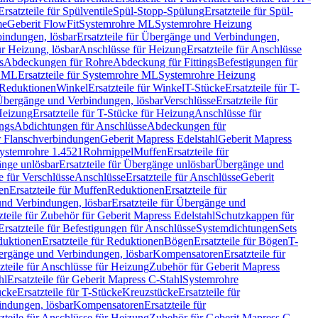
Ersatzteile für Spülventile
Spül-Stopp-Spülung
Ersatzteile für Spül-
me
Geberit FlowFit
Systemrohre ML
Systemrohre Heizung
indungen, lösbar
Ersatzteile für Übergänge und Verbindungen,
r Heizung, lösbar
Anschlüsse für Heizung
Ersatzteile für Anschlüsse
s
Abdeckungen für Rohre
Abdeckung für Fittings
Befestigungen für
e ML
Ersatzteile für Systemrohre ML
Systemrohre Heizung
r Reduktionen
Winkel
Ersatzteile für Winkel
T-Stücke
Ersatzteile für T-
r Übergänge und Verbindungen, lösbar
Verschlüsse
Ersatzteile für
Heizung
Ersatzteile für T-Stücke für Heizung
Anschlüsse für
ngs
Abdichtungen für Anschlüsse
Abdeckungen für
r Flanschverbindungen
Geberit Mapress Edelstahl
Geberit Mapress
 Systemrohre 1.4521
Rohrnippel
Muffen
Ersatzteile für
nge unlösbar
Ersatzteile für Übergänge unlösbar
Übergänge und
le für Verschlüsse
Anschlüsse
Ersatzteile für Anschlüsse
Geberit
en
Ersatzteile für Muffen
Reduktionen
Ersatzteile für
nd Verbindungen, lösbar
Ersatzteile für Übergänge und
zteile für Zubehör für Geberit Mapress Edelstahl
Schutzkappen für
Ersatzteile für Befestigungen für Anschlüsse
Systemdichtungen
Sets
duktionen
Ersatzteile für Reduktionen
Bögen
Ersatzteile für Bögen
T-
bergänge und Verbindungen, lösbar
Kompensatoren
Ersatzteile für
zteile für Anschlüsse für Heizung
Zubehör für Geberit Mapress
hl
Ersatzteile für Geberit Mapress C-Stahl
Systemrohre
ücke
Ersatzteile für T-Stücke
Kreuzstücke
Ersatzteile für
indungen, lösbar
Kompensatoren
Ersatzteile für
zteile für Anschlüsse für Heizung
Zubehör für Geberit Mapress C-