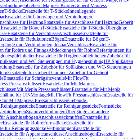
hverbindungen
Geberit Mapress Kupfer
Geberit Mapress
gen
T-Stücke
Ersatzteile für T-Stücke
Innenliegende
bar
Ersatzteile für Übergänge und Verbindungen,
nschlüsse für Heizung
Ersatzteile für Anschlüsse für Heizung
Geberit
n
Ersatzteile für Bögen
T-Stücke
Ersatzteile für T-Stücke
Übergänge
üsse
Ersatzteile für Verschlüsse
Anschlüsse
Ersatzteile für
rsatzteile für Reduktionen
Bögen
Ersatzteile für Bögen
T-
bergänge und Verbindungen, lösbar
Verschlüsse
Ersatzteile für
n für Rohre und Fittings
Abdeckungen für Rohre
Befestigungen für
ienespüleinheiten
Ersatzteile für Hygienespüleinheiten
Zubehör für
r Spülkästen und WC-Steuerungen mit Hygienespülung
UP-Spülkästen
pülung
Ersatzteile für Zubehör für Spülkästen und WC-Steuerungen
stem
Ersatzteile für Geberit Connect Zubehör für Geberit
le
Ersatzteile für Schrägsitzventile
Mit FlowFit
ress Pressanschlüssen
Ersatzteile für Mit Mapress
schlüssen
Mit Mepla Pressanschlüssen
Ersatzteile für Mit Mepla
gelhähne für UP-Montage
Mit FlowFit Pressanschlüssen
Ersatzteile für
le für Mit Mapress Pressanschlüssen
Gebäude-
n
Reinigungsstücke
Ersatzteile für Reinigungsstücke
Formstücke
ckverbindungen
Spannverbindungen
Übergänge auf andere
e für Anschlussbögen
Anschlusssteckmuffen
Ersatzteile für
re
Ersatzteile für Rohre
Formstücke
Ersatzteile für
ile für Reinigungsstücke
Verbindungen
Ersatzteile für
rsatzteile für Apparateanschlüsse
Anschlussbögen
Ersatzteile für