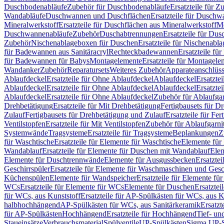
Duschbodenabläufe
Zubehör für Duschbodenabläufe
Ersatzteile für 
Wandabläufe
Duschwannen und Duschflächen
Ersatzteile für Dusch
Mineralwerkstoff
Ersatzteile für Duschflächen aus Mineralwerkstoff
Mo
Duschwannenabläufe
Zubehör
Duschabtrennungen
Ersatzteile für Du
Zubehör
Nischenablageboxen für Duschen
Ersatzteile für Nischenab
für Badewannen aus Sanitäracryl
Rechteckbadewannen
Ersatzteile f
für Badewannen für Babys
Montagelemente
Ersatzteile für Montagele
Wandanker
Zubehör
Reparatursets
Weiteres Zubehör
Apparateanschlüs
Ablaufdeckel
Ersatzteile für Ohne Ablaufdeckel
Ablaufdeckel
Ersatzte
Ablaufdeckel
Ersatzteile für Ohne Ablaufdeckel
Ablaufdeckel
Ersatzte
Ablaufdeckel
Ersatzteile für Ohne Ablaufdeckel
Zubehör für Ablaufga
Drehbetätigung
Ersatzteile für Mit Drehbetätigung
Fertigbausets für D
Zulauf
Fertigbausets für Drehbetätigung und Zulauf
Ersatzteile für Fe
Ventilstopfen
Ersatzteile für Mit Ventilstopfen
Zubehör für Ablaufgarn
Systemwände
Tragsysteme
Ersatzteile für Tragsysteme
Beplankungen
Z
für Waschtische
Ersatzteile für Elemente für Waschtische
Elemente für 
Wandablauf
Ersatzteile für Elemente für Duschen mit Wandablauf
Ele
Elemente für Duschtrennwände
Elemente für Ausgussbecken
Ersatzte
Geschirrspüler
Ersatzteile für Elemente für Waschmaschinen und Gesc
Küchenspülen
Elemente für Wandspeicher
Ersatzteile für Elemente fü
WCs
Ersatzteile für Elemente für WCs
Elemente für Duschen
Ersatztei
für WCs, aus Kunststoff
Ersatzteile für AP-Spülkästen für WCs, aus K
halbhochhängend
AP-Spülkästen für WCs, aus Sanitärkeramik
Ersatzt
für AP-Spülkästen
Hochhängend
Ersatzteile für Hochhängend
Tief- u
Staueinsätze
Verbrauchsmaterial
Spülventile
UP-Spülkästen
Sigma UP-S