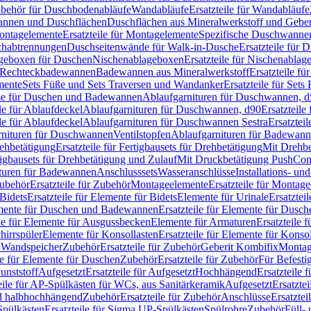
Zubehör für Duschbodenabläufe
Wandabläufe
Ersatzteile für Wandabläufe
wannen und Duschflächen
Duschflächen aus Mineralwerkstoff und Geberi
ntagelemente
Ersatzteile für Montagelemente
Spezifische Duschwanne
schabtrennungen
Duschseitenwände für Walk-in-Dusche
Ersatzteile für
lageboxen für Duschen
Nischenablageboxen
Ersatzteile für Nischenabla
ür Rechteckbadewannen
Badewannen aus Mineralwerkstoff
Ersatzteile f
mente
Sets Füße und Sets Traversen und Wandanker
Ersatzteile für Set
se für Duschen und Badewannen
Ablaufgarnituren für Duschwannen, 
ile für Ablaufdeckel
Ablaufgarnituren für Duschwannen, d90
Ersatzteil
ile für Ablaufdeckel
Ablaufgarnituren für Duschwannen Sestra
Ersatztei
rnituren für Duschwannen
Ventilstopfen
Ablaufgarnituren für Badewann
rehbetätigung
Ersatzteile für Fertigbausets für Drehbetätigung
Mit Drehbe
rtigbausets für Drehbetätigung und Zulauf
Mit Druckbetätigung PushCon
ituren für Badewannen
Anschlusssets
Wasseranschlüsse
Installations- un
ubehör
Ersatzteile für Zubehör
Montageelemente
Ersatzteile für Montag
Bidets
Ersatzteile für Elemente für Bidets
Elemente für Urinale
Ersatztei
mente für Duschen und Badewannen
Ersatzteile für Elemente für Dus
ile für Elemente für Ausgussbecken
Elemente für Armaturen
Ersatzteile 
hirrspüler
Elemente für Konsollasten
Ersatzteile für Elemente für Konso
r Wandspeicher
Zubehör
Ersatzteile für Zubehör
Geberit Kombifix
Montag
le für Elemente für Duschen
Zubehör
Ersatzteile für Zubehör
Für Befesti
unststoff
Aufgesetzt
Ersatzteile für Aufgesetzt
Hochhängend
Ersatzteile
eile für AP-Spülkästen für WCs, aus Sanitärkeramik
Aufgesetzt
Ersatztei
nd halbhochhängend
Zubehör
Ersatzteile für Zubehör
Anschlüsse
Ersatztei
pülkästen
Ersatzteile für Sigma UP-Spülkästen
Spülrohre
Zubehör
Füll- 