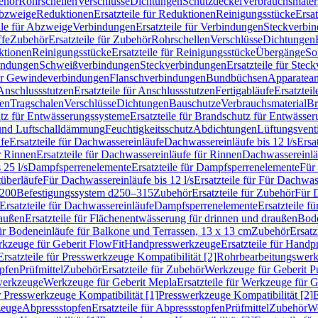
ehör
Rohrschellen
Verschlüsse
Dichtungen
Schutzdeckel
Verbrauchsmater
Abzweige
Reduktionen
Ersatzteile für Reduktionen
Reinigungsstücke
Ersat
ile für Abzweige
Verbindungen
Ersatzteile für Verbindungen
Steckverbi
ffe
Zubehör
Ersatzteile für Zubehör
Rohrschellen
Verschlüsse
Dichtungen
ktionen
Reinigungsstücke
Ersatzteile für Reinigungsstücke
Übergänge
So
bindungen
Schweißverbindungen
Steckverbindungen
Ersatzteile für Ste
für Gewindeverbindungen
Flanschverbindungen
Bundbüchsen
Apparatean
Anschlussstutzen
Ersatzteile für Anschlussstutzen
Fertigabläufe
Ersatzteil
len
Tragschalen
Verschlüsse
Dichtungen
Bauschutze
Verbrauchsmaterial
Br
tz für Entwässerungssysteme
Ersatzteile für Brandschutz für Entwässe
und Luftschalldämmung
Feuchtigkeitsschutz
Abdichtungen
Lüftungsvent
fe
Ersatzteile für Dachwassereinläufe
Dachwassereinläufe bis 12 l/s
Ersa
r Rinnen
Ersatzteile für Dachwassereinläufe für Rinnen
Dachwassereinläu
 25 l/s
Dampfsperrenelemente
Ersatzteile für Dampfsperrenelemente
Für 
tüberläufe
Für Dachwassereinläufe bis 12 l/s
Ersatzteile für Für Dachwass
–200
Befestigungssystem d250–315
Zubehör
Ersatzteile für Zubehör
Für 
Ersatzteile für Dachwassereinläufe
Dampfsperrenelemente
Ersatzteile 
raußen
Ersatzteile für Flächenentwässerung für drinnen und draußen
Bode
für Bodeneinläufe für Balkone und Terrassen, 13 x 13 cm
Zubehör
Ersatz
erkzeuge für Geberit FlowFit
Handpresswerkzeuge
Ersatzteile für Hand
Ersatzteile für Presswerkzeuge Kompatibilität [2]
Rohrbearbeitungswer
opfen
Prüfmittel
Zubehör
Ersatzteile für Zubehör
Werkzeuge für Geberit P
swerkzeuge
Werkzeuge für Geberit Mepla
Ersatzteile für Werkzeuge für 
ür Presswerkzeuge Kompatibilität [1]
Presswerkzeuge Kompatibilität [2]
E
zeuge
Abpressstopfen
Ersatzteile für Abpressstopfen
Prüfmittel
Zubehör
We