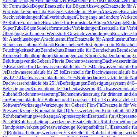
Anschlussbögen
Anschlussstutzen
Ersatzteile für Anschlussstutzen
Zub
für Formstücke
Bögen
Ersatzteile für Bögen
Abzweige
Ersatzteile für 
Formstücke SuperTube
Bögen
Ersatzteile für Bögen
Abzweige
Ersatzte
Steckverbindungen
Krallverbindungen
Übergänge auf andere Werksto
PE
Rohre
Formstücke
Ersatzteile für Formstücke
Bögen
Abzweige
Redu
SuperTube
Bögen
Sonderformstücke
Verbindungen
Ersatzteile für Ver
Übergänge auf andere Werkstoffe
Gewindeverbindungen
Ersatzteile 
für Anschlussbögen
Anschlussmuffen
Ersatzteile für Anschlussmuffen
Schneckensiphons
Zubehör
Rohrschellen
Befestigungen für Rohrschel
Feuchtigkeitsschutz
Brandschutz
Ersatzteile für Brandschutz
Brandschu
Körperschallentkopplung
Dämmungen zur Körperschallentkopplung 
Belüftungsventile
Geberit Pluvia Dachentwässerung
Dachwassereinläu
l/s
Ersatzteile für Dachwassereinläufe bis 25 l/s
Dachwassereinläufe fü
l/s
Dachwassereinläufe bis 25 l/s
Ersatzteile für Dachwassereinläufe bis
bis 12 l/s
Dachwassereinläufe bis 25 l/s
Notüberläufe
Ersatzteile für No
Dachwassereinläufe bis 25 l/s
Befestigungen
Befestigungssystem d40
Befestigungen
Konventionelle Dachentwässerung
Dachwassereinläufe
Zubehör
Bodenentwässerung
Flächenentwässerung für drinnen und d
cm
Bodeneinläufe für Balkone und Terrassen, 13 x 13 cm
Ersatzteile 
Software
Werkzeuge
Werkzeuge für Geberit FlowFit
Ersatzteile für W
Presswerkzeuge Kompatibilität [1]
Presswerkzeuge Kompatibilität [2]
Rohrbearbeitungswerkzeuge
Abpressstopfen
Ersatzteile für Abpressst
PushFit
Rohrbearbeitungswerkzeuge
Ersatzteile für Rohrbearbeitung
Handpresswerkzeuge
Presswerkzeuge Kompatibilität [1]
Ersatzteile f
[2]
Rohrbearbeitungswerkzeuge
Ersatzteile für Rohrbearbeitungswerk