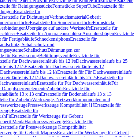
ial
Geberit Silent-Pro
Rohre
Ersatzteile für Rohre
Formstücke
Ersatzteile
zteile für Reinigungsstücke
Formstücke SuperTube
Ersatzteile für
ndungen
Ersatzteile für
Ersatzteile für Dichtungen
Verbrauchsmaterial
Geberit
nderformstücke
Ersatzteile für Sonderformstücke
Formstücke
ckverbindungen
Übergänge auf andere Werkstoffe
Ersatzteile für
schlüsse
Ersatzteile für Apparateanschlüsse
Anschlussbögen
Ersatzteile
e für Fertigabläufe
Schneckensiphons
Ersatzteile für
andschutz, Schallschutz und
rungssysteme
Schallschutz
Dämmungen zur
ile für Entwässerung
Belüftungsventile
Ersatzteile für
tzteile für Dachwassereinläufe bis 12 l/s
Dachwassereinläufe bis 25
fe bis 12 l/s
Ersatzteile für Dachwassereinläufe bis 12
Dachwassereinläufe bis 12 l/s
Ersatzteile für Für Dachwassereinläufe
ereinläufe bis 12 l/s
Dachwassereinläufe bis 25 l/s
Ersatzteile für
Dachwassereinläufe
Ersatzteile für Für Dachwassereinläufe
Für
für Dampfsperrenelemente
Zubehör
Ersatzteile für
nabläufe 13 x 13 cm
Ersatzteile für Bodenabläufe 13 x 13
teile für Zubehör
Werkzeuge, Netzwerkkomponenten und
presswerkzeuge
Presswerkzeuge Kompatibilität [1]
Ersatzteile für
kzeuge
Ersatzteile für
ushFit
Ersatzteile für Werkzeuge für Geberit
Geberit Mepla
Handpresswerkzeuge
Ersatzteile für
rsatzteile für Presswerkzeuge Kompatibilität
rkzeuge für Geberit Mapress
Ersatzteile für Werkzeuge für Geberit