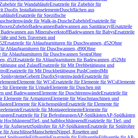
Zubehör für Wandabläufe
Ersatzteile für Zubehör für
t Duofix Installationselemente
Duschflächen aus
nabläufe
Ersatzteile für Spezifische
 Duschseitenwände für Walk-in-Dusche
Zubehör
Ersatzteile für
geboxen
Zubehör
Badewannen
Badewannen aus Sanitäracryl
Ersatzteile
ür Badewannen aus Mineralwerkstoff
Badewannen für Babys
Ersatzteile
s Füße und Sets Traversen und
d52
Ersatzteile für Ablaufgarnituren für Duschwannen, d52
Ohne
e für Ablaufgarnituren für Duschwannen, d90
Ohne
le für Ablaufgarnituren für Duschwannen Sestra
Ohne
en, d52
Ersatzteile für Ablaufgarnituren für Badewannen, d52
Mit
tätigung und Zulauf
Ersatzteile für Mit Drehbetätigung und
trol
Ersatzteile für Mit Druckbetätigung PushControl
Mit
d Spülsysteme
Geberit Duofix
Systemwände
Ersatzteile für
eelemente
Elemente für WCs
Ersatzteile für Elemente für WCs
Elemente
le für Elemente für Urinale
Elemente für Duschen mit
chen und Badewannen
Elemente für Duschtrennwände
Ersatzteile für
für Elemente für Armaturen
Elemente für Waschmaschinen und
llasten
Elemente für Küchenspülen
Ersatzteile für Elemente für
eelemente
Ersatzteile für Montageelemente
Elemente für
gungen
Ersatzteile für Für Befestigungen
AP-Spülkästen
AP-Spülkästen
 für Hochhängend
Tief- und halbhochhängend
Ersatzteile für Tief- und
le für Aufgesetzt
Spülrohre für AP-Spülkästen
Ersatzteile für Spülrohre
le für Anschlüsse
Manschetten
Nippel, Rosetten und
und Spülventile
Füllventile
Ersatzteile für Füllventile
Füllventile für AP-