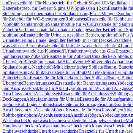
cm
Ersatzteile für Für Netzbetrieb, für Geberit Sigma UP-Spülkästen 
Batteriebetrieb, für Geberit Sigma UP-Spülkästen 12 cm
Ersatzteile f
Steuerungen mit pneumatischer Spülauslösung
Für 2-Mengen-Spülun
für Zubehör für WC-Steuerungen
Rohbausets
Ersatzteile für Rohbause
Monolith Sanitärmodule
Sanitärmodule für WCs
Ersatzteile für Sanit
Zubehör
Verbrauchsmaterial
Urinale
Urinale, gespülter Betrieb, mit Sp
spülrandlos
Ersatzteile für Urinale, gespülter Betrieb, spülrandlos
Für A
Urinalsteuerung
Urinale, gespülter Betrieb, mit / für Deckel
Ersatzteile
wasserloser Betrieb
Ersatzteile für Urinale, wasserloser Betrieb
Ohne D
Urinaltrennwände aus Kunststoff
Urinaltrennwände aus Glas
Ersatztei
Sanitärkeramik
Zubehör
Ersatzteile für Zubehör
Urinaldeckel
Siphons u
Übergänge
Befestigungsmaterial
Ablaufventile
Spülverteiler
Apparatean
Spülauslösung, Netzbetrieb
Mit elektronischer Spülauslösung, Batterie
Spülauslösung
Aufputz
Ersatzteile für Aufputz
Mit elektronischer Spül
Batteriebetrieb
Ersatzteile für Mit elektronischer Spülauslösung, Batter
Übergänge
Renovierungssets
Ersatzteile für Renovierungssets
Abdeckpl
und Ausgüsse
Ersatzteile für Ablaufgarnituren für WCs und Ausgüsse
Anschlussstutzen
Anschlusssets
Ersatzteile für Anschlusssets
Spülbogen
Deckkappen
Ablaufgarnituren für Urinale
Ersatzteile für Ablaufgarnitu
Siphons
Rohrbogensiphons
Ersatzteile für Rohrbogensiphons
Spülrohr
Anschlussstutzen
Anschlussbögen
Ersatzteile für Anschlussbögen
Ablau
Rohrbogensiphons
Anschlussstutzen
Anschlussbögen
Abdeckungen
An
Waschtische
Doppelwaschtische
Ersatzteile für Doppelwaschtische
Möb
Handwaschbecken
Aufsatzhandwaschbecken
Eckhandwaschbecken
H
Einbauwaschtische
Unterbauwaschtische
Ersatzteile für Unterbauwasc