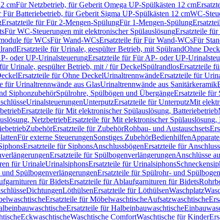
12 cm
Für Netzbetrieb, für Geberit Omega UP-Spülkästen 12 cm
Ersatzt
ür Für Batteriebetrieb, für Geberit Sigma UP-Spülkästen 12 cm
WC-Steue
g
Ersatzteile für Für 2-Mengen-Spülung
Für 1-Mengen-Spülung
Ersatzte
ts
Für WC-Steuerungen mit elektronischer Spülauslösung
Ersatzteile f
ärmodule für WCs
Für Wand-WCs
Ersatzteile für Für Wand-WCs
Für Sta
ülrand
Ersatzteile für Urinale, gespülter Betrieb, mit Spülrand
Ohne Deck
P- oder UP-Urinalsteuerung
Ersatzteile für Für AP- oder UP-Urinalste
 für Urinale, gespülter Betrieb, mit / für Deckel
Spülrandlos
Ersatzteile f
eckel
Ersatzteile für Ohne Deckel
Urinaltrennwände
Ersatzteile für Uri
le für Urinaltrennwände aus Glas
Urinaltrennwände aus Sanitärkeramik
nd Siphonzubehör
Spülrohre, Spülbögen und Übergänge
Ersatzteile fü
schlüsse
Urinalsteuerungen
Unterputz
Ersatzteile für Unterputz
Mit elekt
betrieb
Ersatzteile für Mit elektronischer Spülauslösung, Batteriebetrieb
auslösung, Netzbetrieb
Ersatzteile für Mit elektronischer Spülauslösung,
iebetrieb
Zubehör
Ersatzteile für Zubehör
Rohbau- und Austauschsets
Ers
atten
Für externe Steuerungen
Sonstiges Zubehör
Bedienhilfen
Apparate
Siphons
Ersatzteile für Siphons
Anschlussbögen
Ersatzteile für Anschlu
verlängerungen
Ersatzteile für Spülbogenverlängerungen
Anschlüsse a
ren für Urinale
Urinalsiphons
Ersatzteile für Urinalsiphons
Schneckensip
- und Spülbogenverlängerungen
Ersatzteile für Spülrohr- und Spülbog
fgarnituren für Bidets
Ersatzteile für Ablaufgarnituren für Bidets
Rohrb
schlüsse
Dichtungen
Löthülsen
Ersatzteile für Löthülsen
Waschplatz
Wasc
elwaschtische
Ersatzteile für Möbelwaschtische
Aufsatzwaschtische
Ers
albeinbauwaschtische
Ersatzteile für Halbeinbauwaschtische
Einbauwasc
htische
Eckwaschtische
Waschtische Comfort
Waschtische für Kinder
Ers