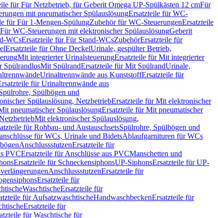
eile für Für Netzbetrieb, für Geberit Omega UP-Spülkästen 12 cm
Für
rungen mit pneumatischer Spülauslösung
Ersatzteile für WC-
ile für Für 1-Mengen-Spülung
Zubehör für WC-Steuerungen
Ersatzteile
ür Für WC-Steuerungen mit elektronischer Spülauslösung
Geberit
nd-WCs
Ersatzteile für Für Stand-WCs
Zubehör
Ersatzteile für
el
Ersatzteile für Ohne Deckel
Urinale, gespülter Betrieb,
uerung
Mit integrierter Urinalsteuerung
Ersatzteile für Mit integrierter
ür Spülrandlos
Mit Spülrand
Ersatzteile für Mit Spülrand
Urinale,
naltrennwände
Urinaltrennwände aus Kunststoff
Ersatzteile für
Ersatzteile für Urinaltrennwände aus
r Spülrohre, Spülbögen und
ronischer Spülauslösung, Netzbetrieb
Ersatzteile für Mit elektronischer
Mit pneumatischer Spülauslösung
Ersatzteile für Mit pneumatischer
 Netzbetrieb
Mit elektronischer Spülauslösung,
atzteile für Rohbau- und Austauschsets
Spülrohre, Spülbögen und
anschlüsse für WCs, Urinale und Bidets
Ablaufgarnituren für WCs
ssbögen
Anschlussstutzen
Ersatzteile für
us PVC
Ersatzteile für Anschlüsse aus PVC
Manschetten und
hons
Ersatzteile für Schneckensiphons
UP-Siphons
Ersatzteile für UP-
enverlängerungen
Anschlussstutzen
Ersatzteile für
ogensiphons
Ersatzteile für
htische
Waschtische
Ersatzteile für
atzteile für Aufsatzwaschtische
Handwaschbecken
Ersatzteile für
htische
Ersatzteile für
atzteile für Waschtische für