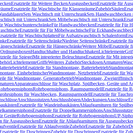
Becken
Ersatzteile für Weitere Becken
Ausgussbecken
Ersatzteile für Au
nräume
Ersatzteile für Waschtische für Klassenräume
Zubehör
Säulen
Ersa
andablagen
Sets Waschtisch mit Unterschrank
Sets Handwaschbecken 
aschtisch mit Unterschrank
Sets Möbelwaschtisch mit Unterschrank
Ersa
für Waschtischunterschränke
Für Handwaschbecken
Ersatzteile für Für
aschtische
Ersatzteile für Für Möbelwaschtische
Für Eckhandwaschbec
rsatzteile für Waschtischplatten
Für Aufsatzwaschtisch Schalenform
Ers
änke
Ersatzteile für Seitenschränke
Niedrige Seitenschränke
Ersatzteile f
ängeschränke
Ersatzteile für Hängeschränke
Weitere Möbel
Ersatzteile 
d Ordnungsboxen
Handtuchhalter und Handtuchhaken
Lichtelemente
Grif
tzteile für Spiegel
Mit integrierter Beleuchtung
Ersatzteile für Mit integr
behör
Lichtelemente
Griffe
Weiteres Zubehör
Steckdosen
Armaturen
Wasc
tteriebetrieb
Ersatzteile für Standmontage, Batteriebetrieb
Standmontage
dmontage, Einhebelmischer
Wandmontage, Netzbetrieb
Ersatzteile für W
teile für Wandmontage, Generatorbetrieb
Wandmontage, Zweigriffmisch
rmaturen
Apparateanschlüsse für Waschplatz, Spülbecken, Geräte und 
 Rohrbogensiphons
Rohrbogensiphons, Raumsparmodell
Ersatzteile für
rohrsiphons für Waschbecken, Raumsparmodell
Ersatzteile für Tauch
nschlüsse
Anschlussstutzen
Anschlussbögen
Abdeckungen
Anschlüsse
Er
aukästen
Ersatzteile für Wandeinbaukästen
Ablaufgarnituren für Spülb
elkammersiphons
Ersatzteile für Doppelkammersiphons
Anschlussstutz
für Geräte
Rohrbogensiphons
Ersatzteile für Rohrbogensiphons
UP-Sipho
en für Ausgussbecken
Ersatzteile für Ablaufgarnituren für Ausgussbecke
ufventile
Ersatzteile für Ablaufventile
Zubehör
Ersatzteile für Zubehör
D
Ersatzteile für Duschrinnen
Zubehör für Duschrinnen
Ersatzteile für Zu