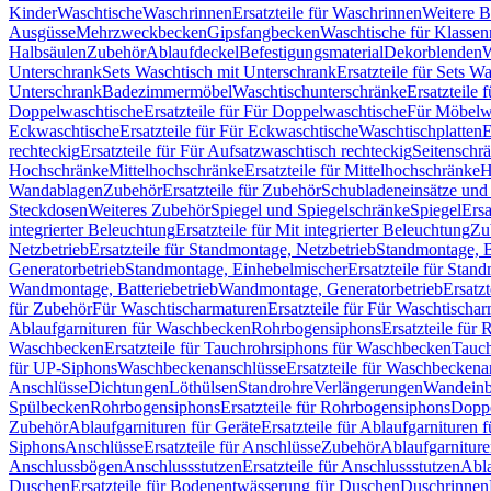
Kinder
Waschtische
Waschrinnen
Ersatzteile für Waschrinnen
Weitere 
Ausgüsse
Mehrzweckbecken
Gipsfangbecken
Waschtische für Klasse
Halbsäulen
Zubehör
Ablaufdeckel
Befestigungsmaterial
Dekorblenden
W
Unterschrank
Sets Waschtisch mit Unterschrank
Ersatzteile für Sets W
Unterschrank
Badezimmermöbel
Waschtischunterschränke
Ersatzteile 
Doppelwaschtische
Ersatzteile für Für Doppelwaschtische
Für Möbelw
Eckwaschtische
Ersatzteile für Für Eckwaschtische
Waschtischplatten
E
rechteckig
Ersatzteile für Für Aufsatzwaschtisch rechteckig
Seitenschr
Hochschränke
Mittelhochschränke
Ersatzteile für Mittelhochschränke
H
Wandablagen
Zubehör
Ersatzteile für Zubehör
Schubladeneinsätze un
Steckdosen
Weiteres Zubehör
Spiegel und Spiegelschränke
Spiegel
Ersa
integrierter Beleuchtung
Ersatzteile für Mit integrierter Beleuchtung
Zu
Netzbetrieb
Ersatzteile für Standmontage, Netzbetrieb
Standmontage, Ba
Generatorbetrieb
Standmontage, Einhebelmischer
Ersatzteile für Stan
Wandmontage, Batteriebetrieb
Wandmontage, Generatorbetrieb
Ersatz
für Zubehör
Für Waschtischarmaturen
Ersatzteile für Für Waschtischa
Ablaufgarnituren für Waschbecken
Rohrbogensiphons
Ersatzteile für
Waschbecken
Ersatzteile für Tauchrohrsiphons für Waschbecken
Tauch
für UP-Siphons
Waschbeckenanschlüsse
Ersatzteile für Waschbeckena
Anschlüsse
Dichtungen
Löthülsen
Standrohre
Verlängerungen
Wandeinb
Spülbecken
Rohrbogensiphons
Ersatzteile für Rohrbogensiphons
Dopp
Zubehör
Ablaufgarnituren für Geräte
Ersatzteile für Ablaufgarnituren 
Siphons
Anschlüsse
Ersatzteile für Anschlüsse
Zubehör
Ablaufgarnitur
Anschlussbögen
Anschlussstutzen
Ersatzteile für Anschlussstutzen
Abla
Duschen
Ersatzteile für Bodenentwässerung für Duschen
Duschrinnen