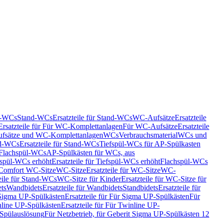
nd-WCs
Stand-WCs
Ersatzteile für Stand-WCs
WC-Aufsätze
Ersatzteile
Ersatzteile für Für WC-Komplettanlagen
Für WC-Aufsätze
Ersatzteile
fsätze und WC-Komplettanlagen
WCs
Verbrauchsmaterial
WCs und
d-WCs
Ersatzteile für Stand-WCs
Tiefspül-WCs für AP-Spülkasten
r Flachspül-WCs
AP-Spülkästen für WCs, aus
fspül-WCs erhöht
Ersatzteile für Tiefspül-WCs erhöht
Flachspül-WCs
r Comfort WC-Sitze
WC-Sitze
Ersatzteile für WC-Sitze
WC-
eile für Stand-WCs
WC-Sitze für Kinder
Ersatzteile für WC-Sitze für
ts
Wandbidets
Ersatzteile für Wandbidets
Standbidets
Ersatzteile für
Sigma UP-Spülkästen
Ersatzteile für Für Sigma UP-Spülkästen
Für
line UP-Spülkästen
Ersatzteile für Für Twinline UP-
 Spülauslösung
Für Netzbetrieb, für Geberit Sigma UP-Spülkästen 12