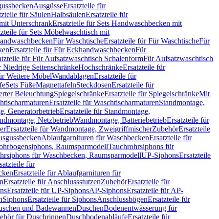
sgussbecken
Ausgüsse
Ersatzteile für
tzteile für Säulen
Halbsäulen
Ersatzteile für
mit Unterschrank
Ersatzteile für Sets Handwaschbecken mit
tzteile für Sets Möbelwaschtisch mit
 Handwaschbecken
Für Waschtische
Ersatzteile für Für Waschtische
Für
ken
Ersatzteile für Für Eckhandwaschbecken
Für
atzteile für Für Aufsatzwaschtisch Schalenform
Für Aufsatzwaschtisch
ür Niedrige Seitenschränke
Hochschränke
Ersatzteile für
für Weitere Möbel
Wandablagen
Ersatzteile für
fe
Sets Füße
Magnettafeln
Steckdosen
Ersatzteile für
ierter Beleuchtung
Spiegelschränke
Ersatzteile für Spiegelschränke
Mit
htischarmaturen
Ersatzteile für Waschtischarmaturen
Standmontage,
, Generatorbetrieb
Ersatzteile für Standmontage,
andmontage, Netzbetrieb
Wandmontage, Batteriebetrieb
Ersatzteile für
er
Ersatzteile für Wandmontage, Zweigriffmischer
Zubehör
Ersatzteile
Ausgussbecken
Ablaufgarnituren für Waschbecken
Ersatzteile für
 Rohrbogensiphons, Raumsparmodell
Tauchrohrsiphons für
rohrsiphons für Waschbecken, Raumsparmodell
UP-Siphons
Ersatzteile
satzteile für
ecken
Ersatzteile für Ablaufgarnituren für
en
Ersatzteile für Anschlussstutzen
Zubehör
Ersatzteile für
ns
Ersatzteile für UP-Siphons
AP-Siphons
Ersatzteile für AP-
n
Siphons
Ersatzteile für Siphons
Anschlussbögen
Ersatzteile für
uschen und Badewannen
Duschen
Bodenentwässerung für
behör für Duschrinnen
Duschbodenabläufe
Ersatzteile für