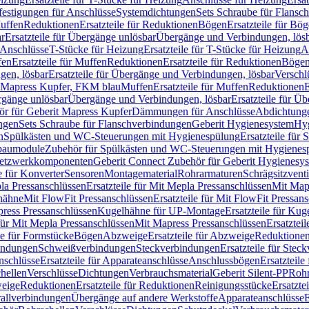
festigungen für Anschlüsse
Systemdichtungen
Sets Schraube für Flansc
Muffen
Reduktionen
Ersatzteile für Reduktionen
Bögen
Ersatzteile für Bö
r
Ersatzteile für Übergänge unlösbar
Übergänge und Verbindungen, lös
r Anschlüsse
T-Stücke für Heizung
Ersatzteile für T-Stücke für Heizung
A
fen
Ersatzteile für Muffen
Reduktionen
Ersatzteile für Reduktionen
Böge
gen, lösbar
Ersatzteile für Übergänge und Verbindungen, lösbar
Verschl
it Mapress Kupfer, FKM blau
Muffen
Ersatzteile für Muffen
Reduktionen
E
ergänge unlösbar
Übergänge und Verbindungen, lösbar
Ersatzteile für Ü
hör für Geberit Mapress Kupfer
Dämmungen für Anschlüsse
Abdichtunge
ngen
Sets Schraube für Flanschverbindungen
Geberit Hygienesystem
Hyg
n
Spülkästen und WC-Steuerungen mit Hygienespülung
Ersatzteile fü
nbaumodule
Zubehör für Spülkästen und WC-Steuerungen mit Hygienes
etzwerkkomponenten
Geberit Connect Zubehör für Geberit Hygienesy
e für Konverter
Sensoren
Montagematerial
Rohrarmaturen
Schrägsitzventi
la Pressanschlüssen
Ersatzteile für Mit Mepla Pressanschlüssen
Mit Map
lhähne
Mit FlowFit Pressanschlüssen
Ersatzteile für Mit FlowFit Pressan
press Pressanschlüssen
Kugelhähne für UP-Montage
Ersatzteile für Ku
 für Mit Mepla Pressanschlüssen
Mit Mapress Pressanschlüssen
Ersatztei
le für Formstücke
Bögen
Abzweige
Ersatzteile für Abzweige
Reduktione
bindungen
Schweißverbindungen
Steckverbindungen
Ersatzteile für Ste
nschlüsse
Ersatzteile für Apparateanschlüsse
Anschlussbögen
Ersatzteil
hellen
Verschlüsse
Dichtungen
Verbrauchsmaterial
Geberit Silent-PP
Roh
weige
Reduktionen
Ersatzteile für Reduktionen
Reinigungsstücke
Ersatzte
allverbindungen
Übergänge auf andere Werkstoffe
Apparateanschlüsse
E