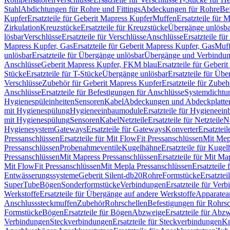
Stahl
Abdichtungen für Rohre und Fittings
Abdeckungen für Rohre
Be
Kupfer
Ersatzteile für Geberit Mapress Kupfer
Muffen
Ersatzteile für 
Zirkulation
Kreuzstücke
Ersatzteile für Kreuzstücke
Übergänge unlösba
lösbar
Verschlüsse
Ersatzteile für Verschlüsse
Anschlüsse
Ersatzteile fü
Mapress Kupfer, Gas
Ersatzteile für Geberit Mapress Kupfer, Gas
Muf
unlösbar
Ersatzteile für Übergänge unlösbar
Übergänge und Verbindun
Anschlüsse
Geberit Mapress Kupfer, FKM blau
Ersatzteile für Geber
Stücke
Ersatzteile für T-Stücke
Übergänge unlösbar
Ersatzteile für Üb
Verschlüsse
Zubehör für Geberit Mapress Kupfer
Ersatzteile für Zube
Anschlüsse
Ersatzteile für Befestigungen für Anschlüsse
Systemdichtu
Hygienespüleinheiten
Sensoren
Kabel
Abdeckungen und Abdeckplatte
mit Hygienespülung
Hygieneeinbaumodule
Ersatzteile für Hygieneei
mit Hygienespülung
Sensoren
Kabel
Netzteile
Ersatzteile für Netzteile
N
Hygienesystem
Gateways
Ersatzteile für Gateways
Konverter
Ersatzteil
Pressanschlüssen
Ersatzteile für Mit FlowFit Pressanschlüssen
Mit Mep
Pressanschlüssen
Probenahmeventile
Kugelhähne
Ersatzteile für Kuge
Pressanschlüssen
Mit Mapress Pressanschlüssen
Ersatzteile für Mit Ma
Mit FlowFit Pressanschlüssen
Mit Mepla Pressanschlüssen
Ersatzteile
Entwässerungssysteme
Geberit Silent-db20
Rohre
Formstücke
Ersatztei
SuperTube
Bögen
Sonderformstücke
Verbindungen
Ersatzteile für Ver
Werkstoffe
Ersatzteile für Übergänge auf andere Werkstoffe
Apparatea
Anschlusssteckmuffen
Zubehör
Rohrschellen
Befestigungen für Rohrsc
Formstücke
Bögen
Ersatzteile für Bögen
Abzweige
Ersatzteile für Abz
Verbindungen
Steckverbindungen
Ersatzteile für Steckverbindungen
Kr