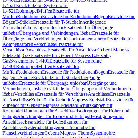
1.4521
Ersatzteile für Systemrohre
1.4521
Rohrnippel
Muffen
Ersatzteile für
Muffen
Reduktionen
Ersatzteile für Reduktionen
Bögen
Ersatzteile für
Bögen
T-Stücke
Ersatzteile für T-Stücke
Innenliegende
Zirkulation
Übergänge unlösbar
Ersatzteile für Übergänge
unlösbar
Übergänge und Verbindungen, lösbar
Ersatzteile für
Übergänge und Verbindungen, lösbar
Kompensatoren
Ersatzteile für
Kompensatoren
Verschlüsse
Ersatzteile für
Verschlüsse
Anschlüsse
Ersatzteile für Anschlüsse
Geberit Mapress
Edelstahl, Gas
Ersatzteile für Geberit Mapress Edelstahl,
Gas
Systemrohre 1.4401
Ersatzteile für Systemrohre
1.4401
Rohrnippel
Muffen
Ersatzteile für
Muffen
Reduktionen
Ersatzteile für Reduktionen
Bögen
Ersatzteile für
Bögen
T-Stücke
Ersatzteile für T-Stücke
Übergänge
unlösbar
Ersatzteile für Übergänge unlösbar
Übergänge und
Verbindungen, lösbar
Ersatzteile für Übergänge und Verbindungen,
lösbar
Verschlüsse
Ersatzteile für Verschlüsse
Anschlüsse
Ersatzteile
für Anschlüsse
Zubehör für Geberit Mapress Edelstahl
Ersatzteile für
Zubehör für Geberit Mapress Edelstahl
Schutzkappen für
Rohrende
Dämmungen für Anschlüsse
Isolierungen für Rohre und
Fittings
Abdichtungen für Rohre und Fittings
Befestigungen für
Anschlüsse
Ersatzteile für Befestigungen für
Anschlüsse
Systemdichtungen
Sets Schraube für
Flanschverbindungen
Geberit Mapress Therm
Systemrohre