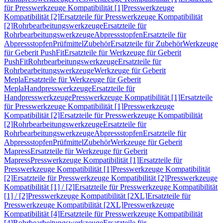
für Presswerkzeuge Kompatibilität [1]
Presswerkzeuge
Kompatibilität [2]
Ersatzteile für Presswerkzeuge Kompatibilität
[2]
Rohrbearbeitungswerkzeuge
Ersatzteile für
Rohrbearbeitungswerkzeuge
Abpressstopfen
Ersatzteile für
Abpressstopfen
Prüfmittel
Zubehör
Ersatzteile für Zubehör
Werkzeuge
für Geberit PushFit
Ersatzteile für Werkzeuge für Geberit
PushFit
Rohrbearbeitungswerkzeuge
Ersatzteile für
Rohrbearbeitungswerkzeuge
Werkzeuge für Geberit
Mepla
Ersatzteile für Werkzeuge für Geberit
Mepla
Handpresswerkzeuge
Ersatzteile für
Handpresswerkzeuge
Presswerkzeuge Kompatibilität [1]
Ersatzteile
für Presswerkzeuge Kompatibilität [1]
Presswerkzeuge
Kompatibilität [2]
Ersatzteile für Presswerkzeuge Kompatibilität
[2]
Rohrbearbeitungswerkzeuge
Ersatzteile für
Rohrbearbeitungswerkzeuge
Abpressstopfen
Ersatzteile für
Abpressstopfen
Prüfmittel
Zubehör
Werkzeuge für Geberit
Mapress
Ersatzteile für Werkzeuge für Geberit
Mapress
Presswerkzeuge Kompatibilität [1]
Ersatzteile für
Presswerkzeuge Kompatibilität [1]
Presswerkzeuge Kompatibilität
[2]
Ersatzteile für Presswerkzeuge Kompatibilität [2]
Presswerkzeuge
Kompatibilität [1] / [2]
Ersatzteile für Presswerkzeuge Kompatibilität
[1] / [2]
Presswerkzeuge Kompatibilität [2XL]
Ersatzteile für
Presswerkzeuge Kompatibilität [2XL]
Presswerkzeuge
Kompatibilität [4]
Ersatzteile für Presswerkzeuge Kompatibilität
[4]
Rohrbearbeitungswerkzeuge
Ersatzteile für