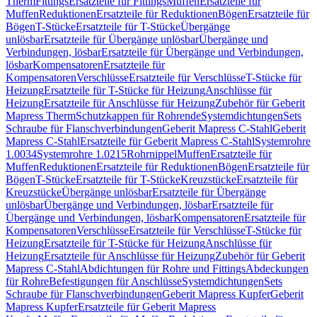
Therm
Fittings
Ersatzteile für Fittings
Muffen
Ersatzteile für
Muffen
Reduktionen
Ersatzteile für Reduktionen
Bögen
Ersatzteile für
Bögen
T-Stücke
Ersatzteile für T-Stücke
Übergänge
unlösbar
Ersatzteile für Übergänge unlösbar
Übergänge und
Verbindungen, lösbar
Ersatzteile für Übergänge und Verbindungen,
lösbar
Kompensatoren
Ersatzteile für
Kompensatoren
Verschlüsse
Ersatzteile für Verschlüsse
T-Stücke für
Heizung
Ersatzteile für T-Stücke für Heizung
Anschlüsse für
Heizung
Ersatzteile für Anschlüsse für Heizung
Zubehör für Geberit
Mapress Therm
Schutzkappen für Rohrende
Systemdichtungen
Sets
Schraube für Flanschverbindungen
Geberit Mapress C-Stahl
Geberit
Mapress C-Stahl
Ersatzteile für Geberit Mapress C-Stahl
Systemrohre
1.0034
Systemrohre 1.0215
Rohrnippel
Muffen
Ersatzteile für
Muffen
Reduktionen
Ersatzteile für Reduktionen
Bögen
Ersatzteile für
Bögen
T-Stücke
Ersatzteile für T-Stücke
Kreuzstücke
Ersatzteile für
Kreuzstücke
Übergänge unlösbar
Ersatzteile für Übergänge
unlösbar
Übergänge und Verbindungen, lösbar
Ersatzteile für
Übergänge und Verbindungen, lösbar
Kompensatoren
Ersatzteile für
Kompensatoren
Verschlüsse
Ersatzteile für Verschlüsse
T-Stücke für
Heizung
Ersatzteile für T-Stücke für Heizung
Anschlüsse für
Heizung
Ersatzteile für Anschlüsse für Heizung
Zubehör für Geberit
Mapress C-Stahl
Abdichtungen für Rohre und Fittings
Abdeckungen
für Rohre
Befestigungen für Anschlüsse
Systemdichtungen
Sets
Schraube für Flanschverbindungen
Geberit Mapress Kupfer
Geberit
Mapress Kupfer
Ersatzteile für Geberit Mapress