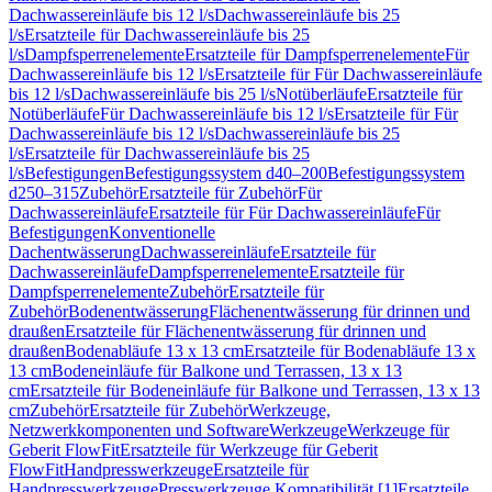
Dachwassereinläufe bis 12 l/s
Dachwassereinläufe bis 25
l/s
Ersatzteile für Dachwassereinläufe bis 25
l/s
Dampfsperrenelemente
Ersatzteile für Dampfsperrenelemente
Für
Dachwassereinläufe bis 12 l/s
Ersatzteile für Für Dachwassereinläufe
bis 12 l/s
Dachwassereinläufe bis 25 l/s
Notüberläufe
Ersatzteile für
Notüberläufe
Für Dachwassereinläufe bis 12 l/s
Ersatzteile für Für
Dachwassereinläufe bis 12 l/s
Dachwassereinläufe bis 25
l/s
Ersatzteile für Dachwassereinläufe bis 25
l/s
Befestigungen
Befestigungssystem d40–200
Befestigungssystem
d250–315
Zubehör
Ersatzteile für Zubehör
Für
Dachwassereinläufe
Ersatzteile für Für Dachwassereinläufe
Für
Befestigungen
Konventionelle
Dachentwässerung
Dachwassereinläufe
Ersatzteile für
Dachwassereinläufe
Dampfsperrenelemente
Ersatzteile für
Dampfsperrenelemente
Zubehör
Ersatzteile für
Zubehör
Bodenentwässerung
Flächenentwässerung für drinnen und
draußen
Ersatzteile für Flächenentwässerung für drinnen und
draußen
Bodenabläufe 13 x 13 cm
Ersatzteile für Bodenabläufe 13 x
13 cm
Bodeneinläufe für Balkone und Terrassen, 13 x 13
cm
Ersatzteile für Bodeneinläufe für Balkone und Terrassen, 13 x 13
cm
Zubehör
Ersatzteile für Zubehör
Werkzeuge,
Netzwerkkomponenten und Software
Werkzeuge
Werkzeuge für
Geberit FlowFit
Ersatzteile für Werkzeuge für Geberit
FlowFit
Handpresswerkzeuge
Ersatzteile für
Handpresswerkzeuge
Presswerkzeuge Kompatibilität [1]
Ersatzteile