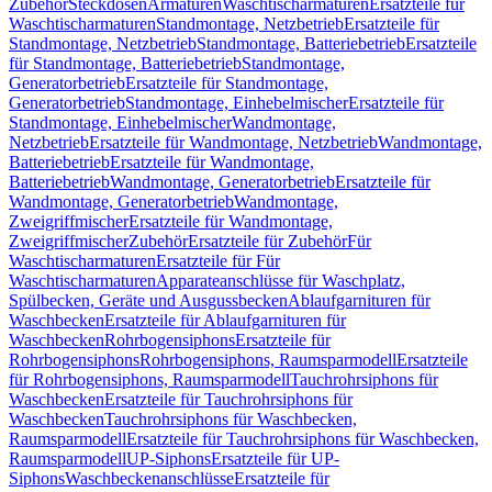
Zubehör
Steckdosen
Armaturen
Waschtischarmaturen
Ersatzteile für
Waschtischarmaturen
Standmontage, Netzbetrieb
Ersatzteile für
Standmontage, Netzbetrieb
Standmontage, Batteriebetrieb
Ersatzteile
für Standmontage, Batteriebetrieb
Standmontage,
Generatorbetrieb
Ersatzteile für Standmontage,
Generatorbetrieb
Standmontage, Einhebelmischer
Ersatzteile für
Standmontage, Einhebelmischer
Wandmontage,
Netzbetrieb
Ersatzteile für Wandmontage, Netzbetrieb
Wandmontage,
Batteriebetrieb
Ersatzteile für Wandmontage,
Batteriebetrieb
Wandmontage, Generatorbetrieb
Ersatzteile für
Wandmontage, Generatorbetrieb
Wandmontage,
Zweigriffmischer
Ersatzteile für Wandmontage,
Zweigriffmischer
Zubehör
Ersatzteile für Zubehör
Für
Waschtischarmaturen
Ersatzteile für Für
Waschtischarmaturen
Apparateanschlüsse für Waschplatz,
Spülbecken, Geräte und Ausgussbecken
Ablaufgarnituren für
Waschbecken
Ersatzteile für Ablaufgarnituren für
Waschbecken
Rohrbogensiphons
Ersatzteile für
Rohrbogensiphons
Rohrbogensiphons, Raumsparmodell
Ersatzteile
für Rohrbogensiphons, Raumsparmodell
Tauchrohrsiphons für
Waschbecken
Ersatzteile für Tauchrohrsiphons für
Waschbecken
Tauchrohrsiphons für Waschbecken,
Raumsparmodell
Ersatzteile für Tauchrohrsiphons für Waschbecken,
Raumsparmodell
UP-Siphons
Ersatzteile für UP-
Siphons
Waschbeckenanschlüsse
Ersatzteile für