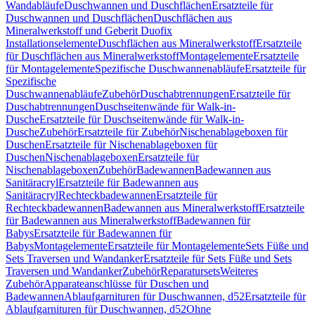
Wandabläufe
Duschwannen und Duschflächen
Ersatzteile für
Duschwannen und Duschflächen
Duschflächen aus
Mineralwerkstoff und Geberit Duofix
Installationselemente
Duschflächen aus Mineralwerkstoff
Ersatzteile
für Duschflächen aus Mineralwerkstoff
Montagelemente
Ersatzteile
für Montagelemente
Spezifische Duschwannenabläufe
Ersatzteile für
Spezifische
Duschwannenabläufe
Zubehör
Duschabtrennungen
Ersatzteile für
Duschabtrennungen
Duschseitenwände für Walk-in-
Dusche
Ersatzteile für Duschseitenwände für Walk-in-
Dusche
Zubehör
Ersatzteile für Zubehör
Nischenablageboxen für
Duschen
Ersatzteile für Nischenablageboxen für
Duschen
Nischenablageboxen
Ersatzteile für
Nischenablageboxen
Zubehör
Badewannen
Badewannen aus
Sanitäracryl
Ersatzteile für Badewannen aus
Sanitäracryl
Rechteckbadewannen
Ersatzteile für
Rechteckbadewannen
Badewannen aus Mineralwerkstoff
Ersatzteile
für Badewannen aus Mineralwerkstoff
Badewannen für
Babys
Ersatzteile für Badewannen für
Babys
Montagelemente
Ersatzteile für Montagelemente
Sets Füße und
Sets Traversen und Wandanker
Ersatzteile für Sets Füße und Sets
Traversen und Wandanker
Zubehör
Reparatursets
Weiteres
Zubehör
Apparateanschlüsse für Duschen und
Badewannen
Ablaufgarnituren für Duschwannen, d52
Ersatzteile für
Ablaufgarnituren für Duschwannen, d52
Ohne