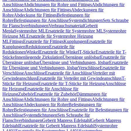
Anschlüsse
Abdichtungen für Rohre und Fittings
Abdichtungen für
Anschlüsse
Abdichtungen für Fittings
Abdeckungen für
Rohre
Abdeckung für Fittings
Befestigungen für
Rohre
Befestigungen für Anschlüsse
Systemdichtungen
Sets Schraube
für Flanschverbindungen
Verbrauchsmaterial
Geberit
Mepla
Systemrohre ML
Ersatzteile für Systemrohre ML
Systemrohre
Heizung ML
Ersatzteile für Systemrohre Heizung
ML
Fittings
Ersatzteile für Fittings
Kupplungen
Ersatzteile für
Kupplungen
Reduktionen
Ersatzteile für
Reduktionen
Winkel
Ersatzteile für Winkel
T-Stücke
Ersatzteile für T-
Stücke
Innenliegende Zirkulation
Übergänge unlösbar
Ersatzteile für
Übergänge unlösbar
Übergänge und Verbindungen, lösbar
Ersatzteile
für Übergänge und Verbindungen, lösbar
Verschlüsse
Ersatzteile für
Verschlüsse
Anschlüsse
Ersatzteile für Anschlüsse
Verteiler mit
Gewindeanschluss
Ersatzteile für Verteiler mit Gewindeanschluss
T-
Stücke für Heizung
Ersatzteile für T-Stücke für Heizung
Anschlüsse
für Heizung
Ersatzteile für Anschlüsse für
Heizung
Zubehör
Ersatzteile für Zubehör
Dämmungen für
Anschlüsse
Abdichtungen für Rohre und Fittings
Abdichtungen für
Anschlüsse
Abdeckungen für Rohre
Befestigungen für
Rohre
Befestigungen für Anschlüsse
Ersatzteile für Befestigungen für
Anschlüsse
Systemdichtungen
Sets Schraube für
Flanschverbindungen
Geberit Mapress Edelstahl
Geberit Mapress
Edelstahl
Ersatzteile für Geberit Mapress Edelstahl
Systemrohre
1.4401
Ersatzteile für Systemrohre 1.4401
Systemrohre