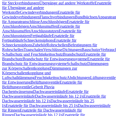
für Steckverbindungen
Übergänge auf andere Werkstoffe
Ersatzteile
für Übergänge auf andere
Werkstoffe
Gewindeverbindungen
Ersatzteile für
Gewindeverbindungen
Flanschverbindungen
Bundbüchsen
Apparatean
für Apparateanschlüsse
Anschlussbögen
Ersatzteile für
Anschlussbögen
Anschlussmuffen
Ersatzteile für
Anschlussmuffen
Anschlussstutzen
Ersatzteile für
Anschlussstutzen
Fertigabläufe
Ersatzteile für
Fertigabläufe
Schneckensiphons
Ersatzteile für
Schneckensiphons
Zubehör
Rohrschellen
Befestigungen für
Rohrschellen
Tragschalen
Verschlüsse
Dichtungen
Bauschutze
Verbrauc
Schallschutz und Feuchtigkeitsschutz
Brandschutz
Ersatzteile für
Brandschutz
Brandschutz für Entwässerungssysteme
Ersatzteile für
Brandschutz für Entwässerungssysteme
Schallschutz
Dämmungen
zur Körperschallentkopplung
Dämmungen zur
Körperschallentkopplung und
Luftschalldämmung
Feuchtigkeitsschutz
Abdichtungen
Lüftungsventile
für Entwässerung
Belüftungsventile
Ersatzteile für
Belüftungsventile
Geberit Pluvia
Dachentwässerung
Dachwassereinläufe
Ersatzteile für
Dachwassereinläufe
Dachwassereinläufe bis 12 l/s
Ersatzteile für
Dachwassereinläufe bis 12 l/s
Dachwassereinläufe bis 25
l/s
Ersatzteile für Dachwassereinläufe bis 25 l/s
Dachwassereinläufe
für Rinnen
Ersatzteile für Dachwassereinläufe für
Rinnen
Dachwassereinläufe bis 12 l/s
Ersatzteile für