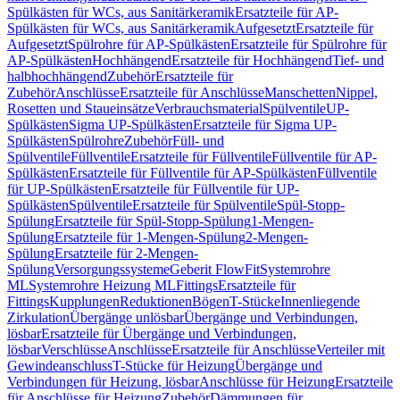
Spülkästen für WCs, aus Sanitärkeramik
Ersatzteile für AP-
Spülkästen für WCs, aus Sanitärkeramik
Aufgesetzt
Ersatzteile für
Aufgesetzt
Spülrohre für AP-Spülkästen
Ersatzteile für Spülrohre für
AP-Spülkästen
Hochhängend
Ersatzteile für Hochhängend
Tief- und
halbhochhängend
Zubehör
Ersatzteile für
Zubehör
Anschlüsse
Ersatzteile für Anschlüsse
Manschetten
Nippel,
Rosetten und Staueinsätze
Verbrauchsmaterial
Spülventile
UP-
Spülkästen
Sigma UP-Spülkästen
Ersatzteile für Sigma UP-
Spülkästen
Spülrohre
Zubehör
Füll- und
Spülventile
Füllventile
Ersatzteile für Füllventile
Füllventile für AP-
Spülkästen
Ersatzteile für Füllventile für AP-Spülkästen
Füllventile
für UP-Spülkästen
Ersatzteile für Füllventile für UP-
Spülkästen
Spülventile
Ersatzteile für Spülventile
Spül-Stopp-
Spülung
Ersatzteile für Spül-Stopp-Spülung
1-Mengen-
Spülung
Ersatzteile für 1-Mengen-Spülung
2-Mengen-
Spülung
Ersatzteile für 2-Mengen-
Spülung
Versorgungssysteme
Geberit FlowFit
Systemrohre
ML
Systemrohre Heizung ML
Fittings
Ersatzteile für
Fittings
Kupplungen
Reduktionen
Bögen
T-Stücke
Innenliegende
Zirkulation
Übergänge unlösbar
Übergänge und Verbindungen,
lösbar
Ersatzteile für Übergänge und Verbindungen,
lösbar
Verschlüsse
Anschlüsse
Ersatzteile für Anschlüsse
Verteiler mit
Gewindeanschluss
T-Stücke für Heizung
Übergänge und
Verbindungen für Heizung, lösbar
Anschlüsse für Heizung
Ersatzteile
für Anschlüsse für Heizung
Zubehör
Dämmungen für