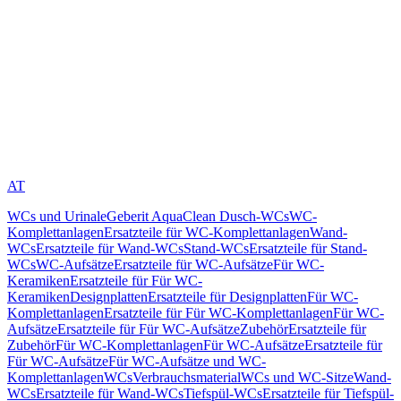
AT
WCs und Urinale
Geberit AquaClean Dusch-WCs
WC-
Komplettanlagen
Ersatzteile für WC-Komplettanlagen
Wand-
WCs
Ersatzteile für Wand-WCs
Stand-WCs
Ersatzteile für Stand-
WCs
WC-Aufsätze
Ersatzteile für WC-Aufsätze
Für WC-
Keramiken
Ersatzteile für Für WC-
Keramiken
Designplatten
Ersatzteile für Designplatten
Für WC-
Komplettanlagen
Ersatzteile für Für WC-Komplettanlagen
Für WC-
Aufsätze
Ersatzteile für Für WC-Aufsätze
Zubehör
Ersatzteile für
Zubehör
Für WC-Komplettanlagen
Für WC-Aufsätze
Ersatzteile für
Für WC-Aufsätze
Für WC-Aufsätze und WC-
Komplettanlagen
WCs
Verbrauchsmaterial
WCs und WC-Sitze
Wand-
WCs
Ersatzteile für Wand-WCs
Tiefspül-WCs
Ersatzteile für Tiefspül-