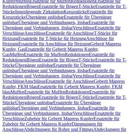
Kupfer
Muffen
Ersatzteile für Muffen
Reduktionen
Ersatzteile für
Reduktionen
Bögen
Ersatzteile für Bögen
T-Stücke
Ersatzteile für T-
Stücke
Innenliegende Zirkulation
Kreuzstücke
Ersatzteile für
Kreuzstücke
Übergänge unlösbar
Ersatzteile für Übergänge
unlösbar
Übergänge und Verbindungen, lösbar
Ersatzteile für
Übergänge und Verbindungen, lösbar
Verschlüsse
Ersatzteile für
Verschlüsse
Anschlüsse
Ersatzteile für Anschlüsse
T-Stücke für
Heizung
Ersatzteile für T-Stücke für Heizung
Anschlüsse für
Heizung
Ersatzteile für Anschlüsse für Heizung
Geberit Mapress
Kupfer, Gas
Ersatzteile für Geberit Mapress Kupfer,
Gas
Muffen
Ersatzteile für Muffen
Reduktionen
Ersatzteile für
Reduktionen
Bögen
Ersatzteile für Bögen
T-Stücke
Ersatzteile für T-
Stücke
Übergänge unlösbar
Ersatzteile für Übergänge
unlösbar
Übergänge und Verbindungen, lösbar
Ersatzteile für
Übergänge und Verbindungen, lösbar
Verschlüsse
Ersatzteile für
Verschlüsse
Anschlüsse
Ersatzteile für Anschlüsse
Geberit Mapress
Kupfer, FKM blau
Ersatzteile für Geberit Mapress Kupfer, FKM
blau
Muffen
Ersatzteile für Muffen
Reduktionen
Ersatzteile für
Reduktionen
Bögen
Ersatzteile für Bögen
T-Stücke
Ersatzteile für T-
Stücke
Übergänge unlösbar
Ersatzteile für Übergänge
unlösbar
Übergänge und Verbindungen, lösbar
Ersatzteile für
Übergänge und Verbindungen, lösbar
Verschlüsse
Ersatzteile für
Verschlüsse
Zubehör für Geberit Mapress Kupfer
Ersatzteile für
Zubehör für Geberit Mapress Kupfer
Dämmungen für
Anschlüsse
Abdichtungen für Rohre und Fittings
Abdeckungen für