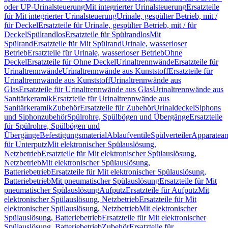
oder UP-Urinalsteuerung
Mit integrierter Urinalsteuerung
Ersatzteile
für Mit integrierter Urinalsteuerung
Urinale, gespülter Betrieb, mit /
für Deckel
Ersatzteile für Urinale, gespülter Betrieb, mit / für
Deckel
Spülrandlos
Ersatzteile für Spülrandlos
Mit
Spülrand
Ersatzteile für Mit Spülrand
Urinale, wasserloser
Betrieb
Ersatzteile für Urinale, wasserloser Betrieb
Ohne
Deckel
Ersatzteile für Ohne Deckel
Urinaltrennwände
Ersatzteile für
Urinaltrennwände
Urinaltrennwände aus Kunststoff
Ersatzteile für
Urinaltrennwände aus Kunststoff
Urinaltrennwände aus
Glas
Ersatzteile für Urinaltrennwände aus Glas
Urinaltrennwände aus
Sanitärkeramik
Ersatzteile für Urinaltrennwände aus
Sanitärkeramik
Zubehör
Ersatzteile für Zubehör
Urinaldeckel
Siphons
und Siphonzubehör
Spülrohre, Spülbögen und Übergänge
Ersatzteile
für Spülrohre, Spülbögen und
Übergänge
Befestigungsmaterial
Ablaufventile
Spülverteiler
Apparatean
für Unterputz
Mit elektronischer Spülauslösung,
Netzbetrieb
Ersatzteile für Mit elektronischer Spülauslösung,
Netzbetrieb
Mit elektronischer Spülauslösung,
Batteriebetrieb
Ersatzteile für Mit elektronischer Spülauslösung,
Batteriebetrieb
Mit pneumatischer Spülauslösung
Ersatzteile für Mit
pneumatischer Spülauslösung
Aufputz
Ersatzteile für Aufputz
Mit
elektronischer Spülauslösung, Netzbetrieb
Ersatzteile für Mit
elektronischer Spülauslösung, Netzbetrieb
Mit elektronischer
Spülauslösung, Batteriebetrieb
Ersatzteile für Mit elektronischer
Spülauslösung, Batteriebetrieb
Zubehör
Ersatzteile für