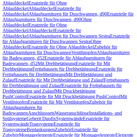
Ablaufdeckel
Ersatzteile für Ohne
Ablaufdeckel
Ablaufdeckel
Ersatzteile für
Ablaufdeckel
Ablaufgarnituren für Duschwannen, d90
Ersatzteile für
Ablaufgarnituren für Duschwannen, d90
Ohne
Ablaufdeckel
Ersatzteile für Ohne
Ablaufdeckel
Ablaufdeckel
Ersatzteile für
Ablaufdeckel
Ablaufgarnituren für Duschwannen Sestra
Ersatzteile
für Ablaufgarnituren für Duschwannen Sestra
Ohne
Ablaufdeckel
Ersatzteile für Ohne Ablaufdeckel
Zubehör für
Ablaufgarnituren für Duschwannen
Ventilstopfen
Ablaufgarnituren
für Badewannen, d52
Ersatzteile für Ablaufgarnituren für
Badewannen, d52
Mit Drehbetätigung
Ersatzteile für Mit
Drehbetätigung
Fertigbausets für Drehbetätigung
Ersatzteile für
Fertigbausets für Drehbetätigung
Mit Drehbetätigung und
Zulauf
Ersatzteile für Mit Drehbetätigung und Zulauf
Fertigbausets
für Drehbetätigung und Zulauf
Ersatzteile für Fertigbausets für
Drehbetätigung und Zulauf
Mit Druckbetätigung
PushControl
Ersatzteile für Mit Druckbetätigung PushControl
Mit
Ventilstopfen
Ersatzteile für Mit Ventilstopfen
Zubehör für
Ablaufgarnituren für
Badewannen
Anschlusssets
Wasseranschlüsse
Installations- und
Spülsysteme
Geberit Duofix
Systemwände
Ersatzteile für
Systemwände
Tragsysteme
Ersatzteile für
Tragsysteme
Beplankungen
Zubehör
Ersatzteile für
Zubehör
Montageelemente
Ersatzteile für Montageelemente
Elemente