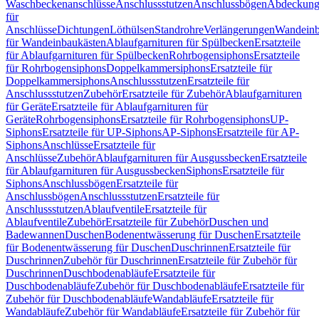
Waschbeckenanschlüsse
Anschlussstutzen
Anschlussbögen
Abdeckung
für
Anschlüsse
Dichtungen
Löthülsen
Standrohre
Verlängerungen
Wandeinb
für Wandeinbaukästen
Ablaufgarnituren für Spülbecken
Ersatzteile
für Ablaufgarnituren für Spülbecken
Rohrbogensiphons
Ersatzteile
für Rohrbogensiphons
Doppelkammersiphons
Ersatzteile für
Doppelkammersiphons
Anschlussstutzen
Ersatzteile für
Anschlussstutzen
Zubehör
Ersatzteile für Zubehör
Ablaufgarnituren
für Geräte
Ersatzteile für Ablaufgarnituren für
Geräte
Rohrbogensiphons
Ersatzteile für Rohrbogensiphons
UP-
Siphons
Ersatzteile für UP-Siphons
AP-Siphons
Ersatzteile für AP-
Siphons
Anschlüsse
Ersatzteile für
Anschlüsse
Zubehör
Ablaufgarnituren für Ausgussbecken
Ersatzteile
für Ablaufgarnituren für Ausgussbecken
Siphons
Ersatzteile für
Siphons
Anschlussbögen
Ersatzteile für
Anschlussbögen
Anschlussstutzen
Ersatzteile für
Anschlussstutzen
Ablaufventile
Ersatzteile für
Ablaufventile
Zubehör
Ersatzteile für Zubehör
Duschen und
Badewannen
Duschen
Bodenentwässerung für Duschen
Ersatzteile
für Bodenentwässerung für Duschen
Duschrinnen
Ersatzteile für
Duschrinnen
Zubehör für Duschrinnen
Ersatzteile für Zubehör für
Duschrinnen
Duschbodenabläufe
Ersatzteile für
Duschbodenabläufe
Zubehör für Duschbodenabläufe
Ersatzteile für
Zubehör für Duschbodenabläufe
Wandabläufe
Ersatzteile für
Wandabläufe
Zubehör für Wandabläufe
Ersatzteile für Zubehör für