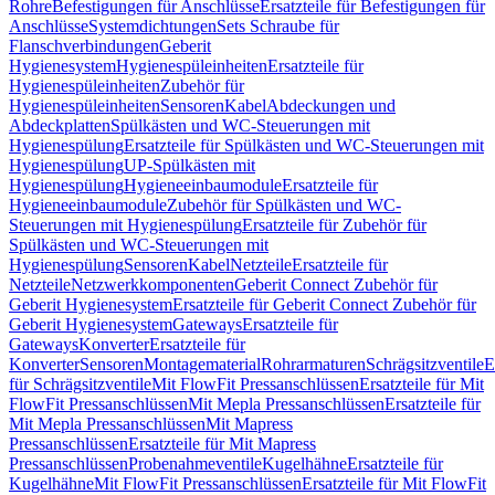
Rohre
Befestigungen für Anschlüsse
Ersatzteile für Befestigungen für
Anschlüsse
Systemdichtungen
Sets Schraube für
Flanschverbindungen
Geberit
Hygienesystem
Hygienespüleinheiten
Ersatzteile für
Hygienespüleinheiten
Zubehör für
Hygienespüleinheiten
Sensoren
Kabel
Abdeckungen und
Abdeckplatten
Spülkästen und WC-Steuerungen mit
Hygienespülung
Ersatzteile für Spülkästen und WC-Steuerungen mit
Hygienespülung
UP-Spülkästen mit
Hygienespülung
Hygieneeinbaumodule
Ersatzteile für
Hygieneeinbaumodule
Zubehör für Spülkästen und WC-
Steuerungen mit Hygienespülung
Ersatzteile für Zubehör für
Spülkästen und WC-Steuerungen mit
Hygienespülung
Sensoren
Kabel
Netzteile
Ersatzteile für
Netzteile
Netzwerkkomponenten
Geberit Connect Zubehör für
Geberit Hygienesystem
Ersatzteile für Geberit Connect Zubehör für
Geberit Hygienesystem
Gateways
Ersatzteile für
Gateways
Konverter
Ersatzteile für
Konverter
Sensoren
Montagematerial
Rohrarmaturen
Schrägsitzventile
E
für Schrägsitzventile
Mit FlowFit Pressanschlüssen
Ersatzteile für Mit
FlowFit Pressanschlüssen
Mit Mepla Pressanschlüssen
Ersatzteile für
Mit Mepla Pressanschlüssen
Mit Mapress
Pressanschlüssen
Ersatzteile für Mit Mapress
Pressanschlüssen
Probenahmeventile
Kugelhähne
Ersatzteile für
Kugelhähne
Mit FlowFit Pressanschlüssen
Ersatzteile für Mit FlowFit