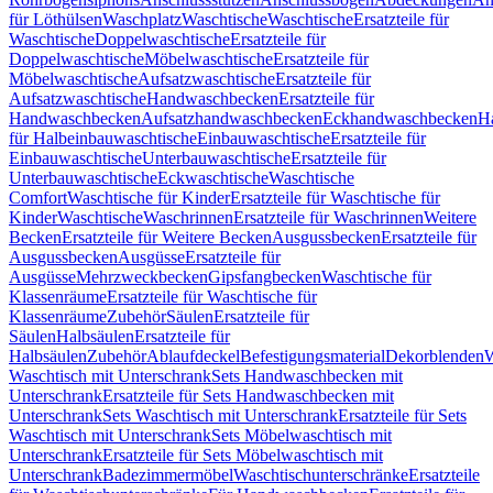
für Löthülsen
Waschplatz
Waschtische
Waschtische
Ersatzteile für
Waschtische
Doppelwaschtische
Ersatzteile für
Doppelwaschtische
Möbelwaschtische
Ersatzteile für
Möbelwaschtische
Aufsatzwaschtische
Ersatzteile für
Aufsatzwaschtische
Handwaschbecken
Ersatzteile für
Handwaschbecken
Aufsatzhandwaschbecken
Eckhandwaschbecken
H
für Halbeinbauwaschtische
Einbauwaschtische
Ersatzteile für
Einbauwaschtische
Unterbauwaschtische
Ersatzteile für
Unterbauwaschtische
Eckwaschtische
Waschtische
Comfort
Waschtische für Kinder
Ersatzteile für Waschtische für
Kinder
Waschtische
Waschrinnen
Ersatzteile für Waschrinnen
Weitere
Becken
Ersatzteile für Weitere Becken
Ausgussbecken
Ersatzteile für
Ausgussbecken
Ausgüsse
Ersatzteile für
Ausgüsse
Mehrzweckbecken
Gipsfangbecken
Waschtische für
Klassenräume
Ersatzteile für Waschtische für
Klassenräume
Zubehör
Säulen
Ersatzteile für
Säulen
Halbsäulen
Ersatzteile für
Halbsäulen
Zubehör
Ablaufdeckel
Befestigungsmaterial
Dekorblenden
W
Waschtisch mit Unterschrank
Sets Handwaschbecken mit
Unterschrank
Ersatzteile für Sets Handwaschbecken mit
Unterschrank
Sets Waschtisch mit Unterschrank
Ersatzteile für Sets
Waschtisch mit Unterschrank
Sets Möbelwaschtisch mit
Unterschrank
Ersatzteile für Sets Möbelwaschtisch mit
Unterschrank
Badezimmermöbel
Waschtischunterschränke
Ersatzteile