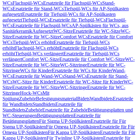
WCs
Flachspül-WCs
Ersatzteile für Flachspül-WCs
Stand-
WCs
Ersatzteile für Stand-WCs
Tiefspül-WCs für AP-Spülkasten
aufgesetzt
Ersatzteile für Tiefspül-WCs für AP-Spülkasten
aufgesetzt
Tiefspül-WCs
Ersatzteile für Tiefspül-WCs
Flachspül-
WCs
Ersatzteile für Flachspül-WCs
AP-Spülkästen für WCs, aus
Sanitärkeramik
Aufgesetzt
WC-Sitze
Ersatzteile für WC-Sitze
WC-
Sitze
Ersatzteile für WC-Sitze
Comfort WCs
Ersatzteile für Comfort
WCs
Tiefspül-WCs erhöht
Ersatzteile für Tiefspül-WCs
erhöht
Flachspül-WCs erhöht
Ersatzteile für Flachspül-WCs
erhöht
Tiefspül-WCs verlängert
Ersatzteile für Tiefspül-WCs
verlängert
Comfort WC-Sitze
Ersatzteile für Comfort WC-Sitze
WC-
Sitze
Ersatzteile für WC-Sitze
WC-Sitzringe
Ersatzteile für WC-
Sitzringe
WCs für Kinder
Ersatzteile für WCs für Kinder
Wand-
WCs
Ersatzteile für Wand-WCs
Stand-WCs
Ersatzteile für Stand-
WCs
WC-Sitze für Kinder
Ersatzteile für WC-Sitze für Kinder
WC-
Sitze
Ersatzteile für WC-Sitze
WC-Sitzringe
Ersatzteile für WC-
Sitzringe
Hock-WCs
Mit
Spülung
Zubehör
Befestigungsmaterial
Bidets
Wandbidets
Ersatzteile
für Wandbidets
Standbidets
Ersatzteile für
Standbidets
Zubehör
Ersatzteile für Zubehör
Betätigungsplatten und
WC-Steuerungen
Betätigungsplatten
Ersatzteile für
Betätigungsplatten
Für Sigma UP-Spülkästen
Ersatzteile für Für
Sigma UP-Spülkästen
Für Omega UP-Spülkästen
Ersatzteile für Für
Omega UP-Spülkästen
Für Kappa UP-Spülkästen
Ersatzteile für Für
Kappa UP-Spülkästen
Für Twinline UP-Spülkästen
Ersatzteile für