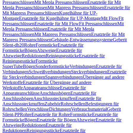
Pressanschlüssen
Mit Mepla Pressanschlüssen
Ersatzteile für Mit
Mepla Pressanschlüssen
Mit Mapress Pressanschlüssen
Ersatzteile für
Mit Mapress Pressanschlüssen
Kugelhähne für UP-
Montage
Ersatzteile für Kugelhähne für UP-Montage
Mit FlowFit
Pressanschlüssen
Ersatzteile für Mit FlowFit Pressanschlüssen
Mit
Mepla Pressanschlüssen
Ersatzteile für Mit Mepla
Pressanschlüssen
Mit Mapress Pressanschlüssen
Ersatzteile für Mit
Mapress Pressanschlüssen
Gebäude-Entwässerungssysteme
Geberit
Silent-db20
Rohre
Formstücke
Ersatzteile für
Formstücke
Bögen
Abzweige
Ersatzteile für
Abzweige
Reduktionen
Reinigungsstücke
Ersatzteile für
Reinigungsstücke
Formstücke
SuperTube
Bögen
Sonderformstücke
Verbindungen
Ersatzteile für
Verbindungen
Schweißverbindungen
Steckverbindungen
Ersatzteile
für Steckverbindungen
Spannverbindungen
Übergänge auf andere
Werkstoffe
Ersatzteile für Übergänge auf andere
Werkstoffe
Apparateanschlüsse
Ersatzteile für
Apparateanschlüsse
Anschlussbögen
Ersatzteile für
Anschlussbögen
Anschlusssteckmuffen
Ersatzteile für
Anschlusssteckmuffen
Zubehör
Rohrschellen
Befestigungen für
Rohrschellen
Verschlüsse
Dichtungen
Verbrauchsmaterial
Geberit
Silent-PP
Rohre
Ersatzteile für Rohre
Formstücke
Ersatzteile für
Formstücke
Bögen
Ersatzteile für Bögen
Abzweige
Ersatzteile für
Abzweige
Reduktionen
Ersatzteile für
Reduktionen
Reinigungsstücke
Ersatzteile für