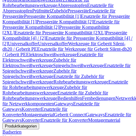
Rohrbearbeitungswerkzeuge
Abpressstopfen
Ersatzteile für
Abpressstopfen
Prüfmittel
Zubehör
Pressgeräte
Ersatzteile für
Pressgeräte
Pressgeräte Kompatibilität [1]
Ersatzteile für Pressgeräte
Kompatibilität [1]
Pressgeräte Kompatibilität [2]
Ersatzteile für
Pressgeräte Kompatibilität [2]
Pressgeräte Kompatibilität
[2XL]
Ersatzteile für Pressgeräte Kompatibilität [2XL]
Pressgeräte
Kompatibilität [4] / [2]
Ersatzteile für Pressgeräte Kompatibilität [4] /
[2]
Universalkoffer
Universalkoffer
Werkzeuge für Geberit Silent-
db20 / Geberit PE
Ersatzteile für Werkzeuge für Geberit Silent-db20
/ Geberit PE
Elektroschweißwerkzeuge
Ersatzteile für
Elektroschweißwerkzeuge
Zubehör für
Elektroschweißwerkzeuge
Spiegelschweißwerkzeuge
Ersatzteile für
Spiegelschweißwerkzeuge
Zubehör für
Spiegelschweißwerkzeuge
Ersatzteile für Zubehör für
Spiegelschweißwerkzeuge
Rohrbearbeitungswerkzeuge
Ersatzteile
für Rohrbearbeitungswerkzeuge
Zubehör für
Rohrbearbeitungswerkzeuge
Ersatzteile für Zubehör für
Rohrbearbeitungswerkzeuge
Bedienhilfen
Fernbedienungen
Netzwerk
für Netzwerkkomponenten
Gateways
Ersatzteile für
Gateways
Konverter
Ersatzteile für
Konverter
Montagematerial
Geberit Connect
Gateways
Ersatzteile für
Gateways
Konverter
Ersatzteile für Konverter
Montagematerial
Produktkategorien
Badserien