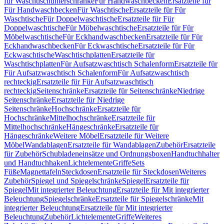
für Waschtischunterschränke
Für Handwaschbecken
Ersatzteile für
Für Handwaschbecken
Für Waschtische
Ersatzteile für Für
Waschtische
Für Doppelwaschtische
Ersatzteile für Für
Doppelwaschtische
Für Möbelwaschtische
Ersatzteile für Für
Möbelwaschtische
Für Eckhandwaschbecken
Ersatzteile für Für
Eckhandwaschbecken
Für Eckwaschtische
Ersatzteile für Für
Eckwaschtische
Waschtischplatten
Ersatzteile für
Waschtischplatten
Für Aufsatzwaschtisch Schalenform
Ersatzteile für
Für Aufsatzwaschtisch Schalenform
Für Aufsatzwaschtisch
rechteckig
Ersatzteile für Für Aufsatzwaschtisch
rechteckig
Seitenschränke
Ersatzteile für Seitenschränke
Niedrige
Seitenschränke
Ersatzteile für Niedrige
Seitenschränke
Hochschränke
Ersatzteile für
Hochschränke
Mittelhochschränke
Ersatzteile für
Mittelhochschränke
Hängeschränke
Ersatzteile für
Hängeschränke
Weitere Möbel
Ersatzteile für Weitere
Möbel
Wandablagen
Ersatzteile für Wandablagen
Zubehör
Ersatzteile
für Zubehör
Schubladeneinsätze und Ordnungsboxen
Handtuchhalter
und Handtuchhaken
Lichtelemente
Griffe
Sets
Füße
Magnettafeln
Steckdosen
Ersatzteile für Steckdosen
Weiteres
Zubehör
Spiegel und Spiegelschränke
Spiegel
Ersatzteile für
Spiegel
Mit integrierter Beleuchtung
Ersatzteile für Mit integrierter
Beleuchtung
Spiegelschränke
Ersatzteile für Spiegelschränke
Mit
integrierter Beleuchtung
Ersatzteile für Mit integrierter
Beleuchtung
Zubehör
Lichtelemente
Griffe
Weiteres