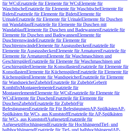
für WCs
Ersatzteile für Elemente für WCs
Elemente für
Waschtische
Ersatzteile für Elemente für Waschtische
Elemente für
Bidets
Ersatzteile für Elemente für Bidets
Elemente für
Urinale
Ersatzteile für Elemente für Urinale
Elemente für Duschen
mit Wandablauf
Ersatzteile für Elemente für Duschen mit
Wandablauf
Elemente für Duschen und Badewannen
Ersatzteile für
Elemente für Duschen und Badewannen
Elemente für
Duschtrennwände
Ersatzteile für Elemente für
Duschtrennwände
Elemente für Ausgussbecken
Ersatzteile für
Elemente für Ausgussbecken
Elemente für Armaturen
Ersatzteile für
Elemente für Armaturen
Elemente für Waschmaschinen und
Geschirrspüler
Ersatzteile für Elemente für Waschmaschinen und
Geschirrspüler
Elemente für Konsollasten
Ersatzteile für Elemente für
Konsollasten
Elemente für Küchenspülen
Ersatzteile für Elemente für
Küchenspülen
Elemente für Wandspeicher
Ersatzteile für Elemente
für Wandspeicher
Zubehör
Ersatzteile für Zubehör
Geberit
Kombifix
Montageelemente
Ersatzteile für
Montageelemente
Elemente für WCs
Ersatzteile für Elemente für
WCs
Elemente für Duschen
Ersatzteile für Elemente für
Duschen
Zubehör
Ersatzteile für Zubehör
Für
Befestigungen
Ersatzteile für Für Befestigungen
AP-Spülkästen
AP-
Spülkästen für WCs, aus Kunststoff
Ersatzteile für AP-Spülkästen
für WCs, aus Kunststoff
Aufgesetzt
Ersatzteile für
Aufgesetzt
Hochhängend
Ersatzteile für Hochhängend
Tief- und
halbhochhängend
Ersatzteile für Tief- und halbhochhängend
AP-