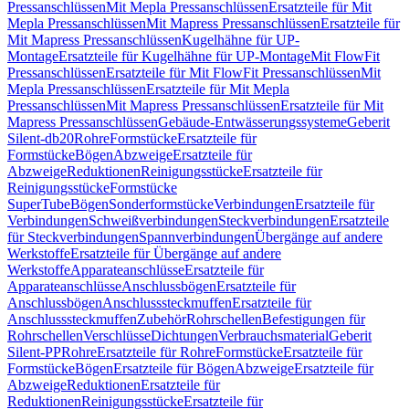
Pressanschlüssen
Mit Mepla Pressanschlüssen
Ersatzteile für Mit
Mepla Pressanschlüssen
Mit Mapress Pressanschlüssen
Ersatzteile für
Mit Mapress Pressanschlüssen
Kugelhähne für UP-
Montage
Ersatzteile für Kugelhähne für UP-Montage
Mit FlowFit
Pressanschlüssen
Ersatzteile für Mit FlowFit Pressanschlüssen
Mit
Mepla Pressanschlüssen
Ersatzteile für Mit Mepla
Pressanschlüssen
Mit Mapress Pressanschlüssen
Ersatzteile für Mit
Mapress Pressanschlüssen
Gebäude-Entwässerungssysteme
Geberit
Silent-db20
Rohre
Formstücke
Ersatzteile für
Formstücke
Bögen
Abzweige
Ersatzteile für
Abzweige
Reduktionen
Reinigungsstücke
Ersatzteile für
Reinigungsstücke
Formstücke
SuperTube
Bögen
Sonderformstücke
Verbindungen
Ersatzteile für
Verbindungen
Schweißverbindungen
Steckverbindungen
Ersatzteile
für Steckverbindungen
Spannverbindungen
Übergänge auf andere
Werkstoffe
Ersatzteile für Übergänge auf andere
Werkstoffe
Apparateanschlüsse
Ersatzteile für
Apparateanschlüsse
Anschlussbögen
Ersatzteile für
Anschlussbögen
Anschlusssteckmuffen
Ersatzteile für
Anschlusssteckmuffen
Zubehör
Rohrschellen
Befestigungen für
Rohrschellen
Verschlüsse
Dichtungen
Verbrauchsmaterial
Geberit
Silent-PP
Rohre
Ersatzteile für Rohre
Formstücke
Ersatzteile für
Formstücke
Bögen
Ersatzteile für Bögen
Abzweige
Ersatzteile für
Abzweige
Reduktionen
Ersatzteile für
Reduktionen
Reinigungsstücke
Ersatzteile für