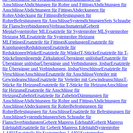
Anschlüsse
Abdichtungen für Rohre und Fittings
Abdichtungen für
Anschlüsse
Abdichtungen für Fittings
Abdeckungen für
Rohre
Abdeckung für Fittings
Befestigungen für
Rohre
Befestigungen für Anschlüsse
Systemdichtungen
Sets Schraube
für Flanschverbindungen
Verbrauchsmaterial
Geberit
Mepla
Systemrohre ML
Ersatzteile für Systemrohre ML
Systemrohre
Heizung ML
Ersatzteile für Systemrohre Heizung
ML
Fittings
Ersatzteile für Fittings
Kupplungen
Ersatzteile für
Kupplungen
Reduktionen
Ersatzteile für
Reduktionen
Winkel
Ersatzteile für Winkel
T-Stücke
Ersatzteile für T-
Stücke
Innenliegende Zirkulation
Übergänge unlösbar
Ersatzteile für
Übergänge unlösbar
Übergänge und Verbindungen, lösbar
Ersatzteile
für Übergänge und Verbindungen, lösbar
Verschlüsse
Ersatzteile für
Verschlüsse
Anschlüsse
Ersatzteile für Anschlüsse
Verteiler mit
Gewindeanschluss
Ersatzteile für Verteiler mit Gewindeanschluss
T-
Stücke für Heizung
Ersatzteile für T-Stücke für Heizung
Anschlüsse
für Heizung
Ersatzteile für Anschlüsse für
Heizung
Zubehör
Ersatzteile für Zubehör
Dämmungen für
Anschlüsse
Abdichtungen für Rohre und Fittings
Abdichtungen für
Anschlüsse
Abdeckungen für Rohre
Befestigungen für
Rohre
Befestigungen für Anschlüsse
Ersatzteile für Befestigungen für
Anschlüsse
Systemdichtungen
Sets Schraube für
Flanschverbindungen
Geberit Mapress Edelstahl
Geberit Mapress
Edelstahl
Ersatzteile für Geberit Mapress Edelstahl
Systemrohre
1.4401
Ersatzteile für Systemrohre 1.4401
Systemrohre