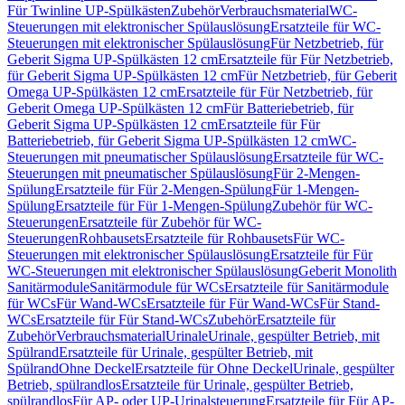
Für Twinline UP-Spülkästen
Zubehör
Verbrauchsmaterial
WC-
Steuerungen mit elektronischer Spülauslösung
Ersatzteile für WC-
Steuerungen mit elektronischer Spülauslösung
Für Netzbetrieb, für
Geberit Sigma UP-Spülkästen 12 cm
Ersatzteile für Für Netzbetrieb,
für Geberit Sigma UP-Spülkästen 12 cm
Für Netzbetrieb, für Geberit
Omega UP-Spülkästen 12 cm
Ersatzteile für Für Netzbetrieb, für
Geberit Omega UP-Spülkästen 12 cm
Für Batteriebetrieb, für
Geberit Sigma UP-Spülkästen 12 cm
Ersatzteile für Für
Batteriebetrieb, für Geberit Sigma UP-Spülkästen 12 cm
WC-
Steuerungen mit pneumatischer Spülauslösung
Ersatzteile für WC-
Steuerungen mit pneumatischer Spülauslösung
Für 2-Mengen-
Spülung
Ersatzteile für Für 2-Mengen-Spülung
Für 1-Mengen-
Spülung
Ersatzteile für Für 1-Mengen-Spülung
Zubehör für WC-
Steuerungen
Ersatzteile für Zubehör für WC-
Steuerungen
Rohbausets
Ersatzteile für Rohbausets
Für WC-
Steuerungen mit elektronischer Spülauslösung
Ersatzteile für Für
WC-Steuerungen mit elektronischer Spülauslösung
Geberit Monolith
Sanitärmodule
Sanitärmodule für WCs
Ersatzteile für Sanitärmodule
für WCs
Für Wand-WCs
Ersatzteile für Für Wand-WCs
Für Stand-
WCs
Ersatzteile für Für Stand-WCs
Zubehör
Ersatzteile für
Zubehör
Verbrauchsmaterial
Urinale
Urinale, gespülter Betrieb, mit
Spülrand
Ersatzteile für Urinale, gespülter Betrieb, mit
Spülrand
Ohne Deckel
Ersatzteile für Ohne Deckel
Urinale, gespülter
Betrieb, spülrandlos
Ersatzteile für Urinale, gespülter Betrieb,
spülrandlos
Für AP- oder UP-Urinalsteuerung
Ersatzteile für Für AP-