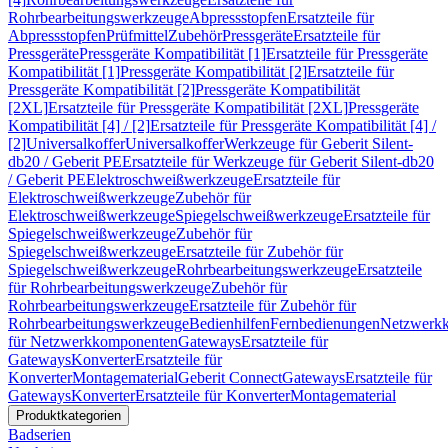
Rohrbearbeitungswerkzeuge
Abpressstopfen
Ersatzteile für
Abpressstopfen
Prüfmittel
Zubehör
Pressgeräte
Ersatzteile für
Pressgeräte
Pressgeräte Kompatibilität [1]
Ersatzteile für Pressgeräte
Kompatibilität [1]
Pressgeräte Kompatibilität [2]
Ersatzteile für
Pressgeräte Kompatibilität [2]
Pressgeräte Kompatibilität
[2XL]
Ersatzteile für Pressgeräte Kompatibilität [2XL]
Pressgeräte
Kompatibilität [4] / [2]
Ersatzteile für Pressgeräte Kompatibilität [4] /
[2]
Universalkoffer
Universalkoffer
Werkzeuge für Geberit Silent-
db20 / Geberit PE
Ersatzteile für Werkzeuge für Geberit Silent-db20
/ Geberit PE
Elektroschweißwerkzeuge
Ersatzteile für
Elektroschweißwerkzeuge
Zubehör für
Elektroschweißwerkzeuge
Spiegelschweißwerkzeuge
Ersatzteile für
Spiegelschweißwerkzeuge
Zubehör für
Spiegelschweißwerkzeuge
Ersatzteile für Zubehör für
Spiegelschweißwerkzeuge
Rohrbearbeitungswerkzeuge
Ersatzteile
für Rohrbearbeitungswerkzeuge
Zubehör für
Rohrbearbeitungswerkzeuge
Ersatzteile für Zubehör für
Rohrbearbeitungswerkzeuge
Bedienhilfen
Fernbedienungen
Netzwerk
für Netzwerkkomponenten
Gateways
Ersatzteile für
Gateways
Konverter
Ersatzteile für
Konverter
Montagematerial
Geberit Connect
Gateways
Ersatzteile für
Gateways
Konverter
Ersatzteile für Konverter
Montagematerial
Produktkategorien
Badserien