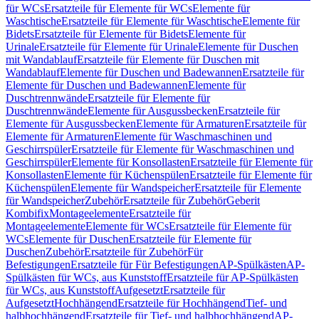
für WCs
Ersatzteile für Elemente für WCs
Elemente für
Waschtische
Ersatzteile für Elemente für Waschtische
Elemente für
Bidets
Ersatzteile für Elemente für Bidets
Elemente für
Urinale
Ersatzteile für Elemente für Urinale
Elemente für Duschen
mit Wandablauf
Ersatzteile für Elemente für Duschen mit
Wandablauf
Elemente für Duschen und Badewannen
Ersatzteile für
Elemente für Duschen und Badewannen
Elemente für
Duschtrennwände
Ersatzteile für Elemente für
Duschtrennwände
Elemente für Ausgussbecken
Ersatzteile für
Elemente für Ausgussbecken
Elemente für Armaturen
Ersatzteile für
Elemente für Armaturen
Elemente für Waschmaschinen und
Geschirrspüler
Ersatzteile für Elemente für Waschmaschinen und
Geschirrspüler
Elemente für Konsollasten
Ersatzteile für Elemente für
Konsollasten
Elemente für Küchenspülen
Ersatzteile für Elemente für
Küchenspülen
Elemente für Wandspeicher
Ersatzteile für Elemente
für Wandspeicher
Zubehör
Ersatzteile für Zubehör
Geberit
Kombifix
Montageelemente
Ersatzteile für
Montageelemente
Elemente für WCs
Ersatzteile für Elemente für
WCs
Elemente für Duschen
Ersatzteile für Elemente für
Duschen
Zubehör
Ersatzteile für Zubehör
Für
Befestigungen
Ersatzteile für Für Befestigungen
AP-Spülkästen
AP-
Spülkästen für WCs, aus Kunststoff
Ersatzteile für AP-Spülkästen
für WCs, aus Kunststoff
Aufgesetzt
Ersatzteile für
Aufgesetzt
Hochhängend
Ersatzteile für Hochhängend
Tief- und
halbhochhängend
Ersatzteile für Tief- und halbhochhängend
AP-