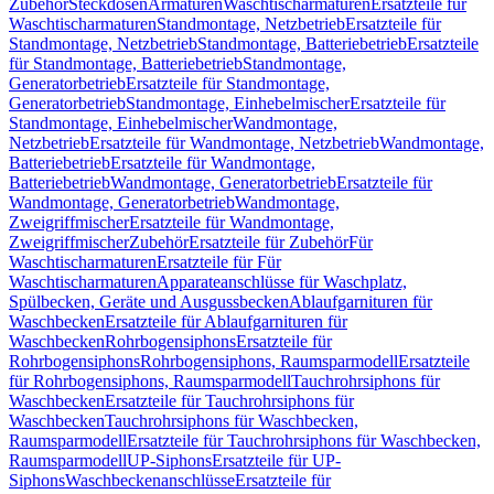
Zubehör
Steckdosen
Armaturen
Waschtischarmaturen
Ersatzteile für
Waschtischarmaturen
Standmontage, Netzbetrieb
Ersatzteile für
Standmontage, Netzbetrieb
Standmontage, Batteriebetrieb
Ersatzteile
für Standmontage, Batteriebetrieb
Standmontage,
Generatorbetrieb
Ersatzteile für Standmontage,
Generatorbetrieb
Standmontage, Einhebelmischer
Ersatzteile für
Standmontage, Einhebelmischer
Wandmontage,
Netzbetrieb
Ersatzteile für Wandmontage, Netzbetrieb
Wandmontage,
Batteriebetrieb
Ersatzteile für Wandmontage,
Batteriebetrieb
Wandmontage, Generatorbetrieb
Ersatzteile für
Wandmontage, Generatorbetrieb
Wandmontage,
Zweigriffmischer
Ersatzteile für Wandmontage,
Zweigriffmischer
Zubehör
Ersatzteile für Zubehör
Für
Waschtischarmaturen
Ersatzteile für Für
Waschtischarmaturen
Apparateanschlüsse für Waschplatz,
Spülbecken, Geräte und Ausgussbecken
Ablaufgarnituren für
Waschbecken
Ersatzteile für Ablaufgarnituren für
Waschbecken
Rohrbogensiphons
Ersatzteile für
Rohrbogensiphons
Rohrbogensiphons, Raumsparmodell
Ersatzteile
für Rohrbogensiphons, Raumsparmodell
Tauchrohrsiphons für
Waschbecken
Ersatzteile für Tauchrohrsiphons für
Waschbecken
Tauchrohrsiphons für Waschbecken,
Raumsparmodell
Ersatzteile für Tauchrohrsiphons für Waschbecken,
Raumsparmodell
UP-Siphons
Ersatzteile für UP-
Siphons
Waschbeckenanschlüsse
Ersatzteile für