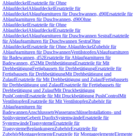
Ablaufdeckel
Ersatzteile für Ohne
Ablaufdeckel
Ablaufdeckel
Ersatzteile für
Ablaufdeckel
Ablaufgarnituren für Duschwannen, d90
Ersatzteile für
Ablaufgarnituren für Duschwannen, d90
Ohne
Ablaufdeckel
Ersatzteile für Ohne
Ablaufdeckel
Ablaufdeckel
Ersatzteile für
Ablaufdeckel
Ablaufgarnituren für Duschwannen Sestra
Ersatzteile
für Ablaufgarnituren für Duschwannen Sestra
Ohne
Ablaufdeckel
Ersatzteile für Ohne Ablaufdeckel
Zubehör für
Ablaufgarnituren für Duschwannen
Ventilstopfen
Ablaufgarnituren
für Badewannen, d52
Ersatzteile für Ablaufgarnituren für
Badewannen, d52
Mit Drehbetätigung
Ersatzteile für Mit
Drehbetätigung
Fertigbausets für Drehbetätigung
Ersatzteile für
Fertigbausets für Drehbetätigung
Mit Drehbetätigung und
Zulauf
Ersatzteile für Mit Drehbetätigung und Zulauf
Fertigbausets
für Drehbetätigung und Zulauf
Ersatzteile für Fertigbausets für
Drehbetätigung und Zulauf
Mit Druckbetätigung
PushControl
Ersatzteile für Mit Druckbetätigung PushControl
Mit
Ventilstopfen
Ersatzteile für Mit Ventilstopfen
Zubehör für
Ablaufgarnituren für
Badewannen
Anschlusssets
Wasseranschlüsse
Installations- und
Spülsysteme
Geberit Duofix
Systemwände
Ersatzteile für
Systemwände
Tragsysteme
Ersatzteile für
Tragsysteme
Beplankungen
Zubehör
Ersatzteile für
Zubehör
Montageelemente
Ersatzteile für Montageelemente
Elemente