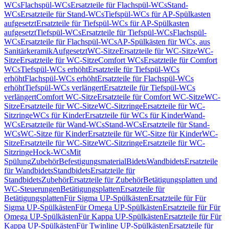
WCs
Flachspül-WCs
Ersatzteile für Flachspül-WCs
Stand-
WCs
Ersatzteile für Stand-WCs
Tiefspül-WCs für AP-Spülkasten
aufgesetzt
Ersatzteile für Tiefspül-WCs für AP-Spülkasten
aufgesetzt
Tiefspül-WCs
Ersatzteile für Tiefspül-WCs
Flachspül-
WCs
Ersatzteile für Flachspül-WCs
AP-Spülkästen für WCs, aus
Sanitärkeramik
Aufgesetzt
WC-Sitze
Ersatzteile für WC-Sitze
WC-
Sitze
Ersatzteile für WC-Sitze
Comfort WCs
Ersatzteile für Comfort
WCs
Tiefspül-WCs erhöht
Ersatzteile für Tiefspül-WCs
erhöht
Flachspül-WCs erhöht
Ersatzteile für Flachspül-WCs
erhöht
Tiefspül-WCs verlängert
Ersatzteile für Tiefspül-WCs
verlängert
Comfort WC-Sitze
Ersatzteile für Comfort WC-Sitze
WC-
Sitze
Ersatzteile für WC-Sitze
WC-Sitzringe
Ersatzteile für WC-
Sitzringe
WCs für Kinder
Ersatzteile für WCs für Kinder
Wand-
WCs
Ersatzteile für Wand-WCs
Stand-WCs
Ersatzteile für Stand-
WCs
WC-Sitze für Kinder
Ersatzteile für WC-Sitze für Kinder
WC-
Sitze
Ersatzteile für WC-Sitze
WC-Sitzringe
Ersatzteile für WC-
Sitzringe
Hock-WCs
Mit
Spülung
Zubehör
Befestigungsmaterial
Bidets
Wandbidets
Ersatzteile
für Wandbidets
Standbidets
Ersatzteile für
Standbidets
Zubehör
Ersatzteile für Zubehör
Betätigungsplatten und
WC-Steuerungen
Betätigungsplatten
Ersatzteile für
Betätigungsplatten
Für Sigma UP-Spülkästen
Ersatzteile für Für
Sigma UP-Spülkästen
Für Omega UP-Spülkästen
Ersatzteile für Für
Omega UP-Spülkästen
Für Kappa UP-Spülkästen
Ersatzteile für Für
Kappa UP-Spülkästen
Für Twinline UP-Spülkästen
Ersatzteile für