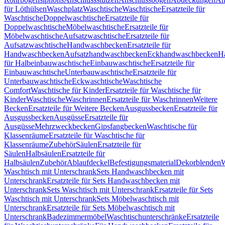
für Löthülsen
Waschplatz
Waschtische
Waschtische
Ersatzteile für
Waschtische
Doppelwaschtische
Ersatzteile für
Doppelwaschtische
Möbelwaschtische
Ersatzteile für
Möbelwaschtische
Aufsatzwaschtische
Ersatzteile für
Aufsatzwaschtische
Handwaschbecken
Ersatzteile für
Handwaschbecken
Aufsatzhandwaschbecken
Eckhandwaschbecken
H
für Halbeinbauwaschtische
Einbauwaschtische
Ersatzteile für
Einbauwaschtische
Unterbauwaschtische
Ersatzteile für
Unterbauwaschtische
Eckwaschtische
Waschtische
Comfort
Waschtische für Kinder
Ersatzteile für Waschtische für
Kinder
Waschtische
Waschrinnen
Ersatzteile für Waschrinnen
Weitere
Becken
Ersatzteile für Weitere Becken
Ausgussbecken
Ersatzteile für
Ausgussbecken
Ausgüsse
Ersatzteile für
Ausgüsse
Mehrzweckbecken
Gipsfangbecken
Waschtische für
Klassenräume
Ersatzteile für Waschtische für
Klassenräume
Zubehör
Säulen
Ersatzteile für
Säulen
Halbsäulen
Ersatzteile für
Halbsäulen
Zubehör
Ablaufdeckel
Befestigungsmaterial
Dekorblenden
W
Waschtisch mit Unterschrank
Sets Handwaschbecken mit
Unterschrank
Ersatzteile für Sets Handwaschbecken mit
Unterschrank
Sets Waschtisch mit Unterschrank
Ersatzteile für Sets
Waschtisch mit Unterschrank
Sets Möbelwaschtisch mit
Unterschrank
Ersatzteile für Sets Möbelwaschtisch mit
Unterschrank
Badezimmermöbel
Waschtischunterschränke
Ersatzteile