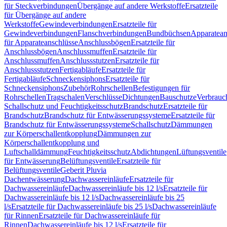
für Steckverbindungen
Übergänge auf andere Werkstoffe
Ersatzteile
für Übergänge auf andere
Werkstoffe
Gewindeverbindungen
Ersatzteile für
Gewindeverbindungen
Flanschverbindungen
Bundbüchsen
Apparatean
für Apparateanschlüsse
Anschlussbögen
Ersatzteile für
Anschlussbögen
Anschlussmuffen
Ersatzteile für
Anschlussmuffen
Anschlussstutzen
Ersatzteile für
Anschlussstutzen
Fertigabläufe
Ersatzteile für
Fertigabläufe
Schneckensiphons
Ersatzteile für
Schneckensiphons
Zubehör
Rohrschellen
Befestigungen für
Rohrschellen
Tragschalen
Verschlüsse
Dichtungen
Bauschutze
Verbrauc
Schallschutz und Feuchtigkeitsschutz
Brandschutz
Ersatzteile für
Brandschutz
Brandschutz für Entwässerungssysteme
Ersatzteile für
Brandschutz für Entwässerungssysteme
Schallschutz
Dämmungen
zur Körperschallentkopplung
Dämmungen zur
Körperschallentkopplung und
Luftschalldämmung
Feuchtigkeitsschutz
Abdichtungen
Lüftungsventile
für Entwässerung
Belüftungsventile
Ersatzteile für
Belüftungsventile
Geberit Pluvia
Dachentwässerung
Dachwassereinläufe
Ersatzteile für
Dachwassereinläufe
Dachwassereinläufe bis 12 l/s
Ersatzteile für
Dachwassereinläufe bis 12 l/s
Dachwassereinläufe bis 25
l/s
Ersatzteile für Dachwassereinläufe bis 25 l/s
Dachwassereinläufe
für Rinnen
Ersatzteile für Dachwassereinläufe für
Rinnen
Dachwassereinläufe bis 12 l/s
Ersatzteile für