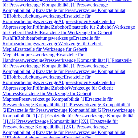
für Presswerkzeuge Kompatibilität [1]
Presswerkzeuge
Kompatibilität [2]
Ersatzteile für Presswerkzeuge Kompatibilität
[2]
Rohrbearbeitungswerkzeuge
Ersatzteile für
Rohrbearbeitungswerkzeuge
Abpressstopfen
Ersatzteile für
Abpressstopfen
Prüfmittel
Zubehör
Ersatzteile für Zubehör
Werkzeuge
für Geberit PushFit
Ersatzteile für Werkzeuge für Geberit
PushFit
Rohrbearbeitungswerkzeuge
Ersatzteile für
Rohrbearbeitungswerkzeuge
Werkzeuge für Geberit
Mepla
Ersatzteile für Werkzeuge für Geberit
Mepla
Handpresswerkzeuge
Ersatzteile für
Handpresswerkzeuge
Presswerkzeuge Kompatibilität [1]
Ersatzteile
für Presswerkzeuge Kompatibilität [1]
Presswerkzeuge
Kompatibilität [2]
Ersatzteile für Presswerkzeuge Kompatibilität
[2]
Rohrbearbeitungswerkzeuge
Ersatzteile für
Rohrbearbeitungswerkzeuge
Abpressstopfen
Ersatzteile für
Abpressstopfen
Prüfmittel
Zubehör
Werkzeuge für Geberit
Mapress
Ersatzteile für Werkzeuge für Geberit
Mapress
Presswerkzeuge Kompatibilität [1]
Ersatzteile für
Presswerkzeuge Kompatibilität [1]
Presswerkzeuge Kompatibilität
[2]
Ersatzteile für Presswerkzeuge Kompatibilität [2]
Presswerkzeuge
Kompatibilität [1] / [2]
Ersatzteile für Presswerkzeuge Kompatibilität
[1] / [2]
Presswerkzeuge Kompatibilität [2XL]
Ersatzteile für
Presswerkzeuge Kompatibilität [2XL]
Presswerkzeuge
Kompatibilität [4]
Ersatzteile für Presswerkzeuge Kompatibilität
[4]
Rohrbearbeitungswerkzeuge
Ersatzteile für