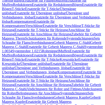
Therm
Fittings
Ersatzteile für Fittings
Muffen
Ersatzteile für
Muffen
Reduktionen
Ersatzteile für Reduktionen
Bögen
Ersatzteile für
Bögen
T-Stücke
Ersatzteile für T-Stücke
Übergänge
unlösbar
Ersatzteile für Übergänge unlösbar
Übergänge und
Verbindungen, lösbar
Ersatzteile für Übergänge und Verbindungen,
lösbar
Kompensatoren
Ersatzteile für
Kompensatoren
Verschlüsse
Ersatzteile für Verschlüsse
T-Stücke für
Heizung
Ersatzteile für T-Stücke für Heizung
Anschlüsse für
Heizung
Ersatzteile für Anschlüsse für Heizung
Zubehör für Geberit
Mapress Therm
Schutzkappen für Rohrende
Systemdichtungen
Sets
Schraube für Flanschverbindungen
Geberit Mapress C-Stahl
Geberit
Mapress C-Stahl
Ersatzteile für Geberit Mapress C-Stahl
Systemrohre
1.0034
Systemrohre 1.0215
Rohrnippel
Muffen
Ersatzteile für
Muffen
Reduktionen
Ersatzteile für Reduktionen
Bögen
Ersatzteile für
Bögen
T-Stücke
Ersatzteile für T-Stücke
Kreuzstücke
Ersatzteile für
Kreuzstücke
Übergänge unlösbar
Ersatzteile für Übergänge
unlösbar
Übergänge und Verbindungen, lösbar
Ersatzteile für
Übergänge und Verbindungen, lösbar
Kompensatoren
Ersatzteile für
Kompensatoren
Verschlüsse
Ersatzteile für Verschlüsse
T-Stücke für
Heizung
Ersatzteile für T-Stücke für Heizung
Anschlüsse für
Heizung
Ersatzteile für Anschlüsse für Heizung
Zubehör für Geberit
Mapress C-Stahl
Abdichtungen für Rohre und Fittings
Abdeckungen
für Rohre
Befestigungen für Anschlüsse
Systemdichtungen
Sets
Schraube für Flanschverbindungen
Geberit Mapress Kupfer
Geberit
Mapress Kupfer
Ersatzteile für Geberit Mapress