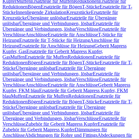
Kupfer
Muffen
Ersatzteile für Muffen
Reduktionen
Ersatzteile für
Reduktionen
Bögen
Ersatzteile für Bögen
T-Stücke
Ersatzteile für T-
Stücke
Innenliegende Zirkulation
Kreuzstücke
Ersatzteile für
Kreuzstücke
Übergänge unlösbar
Ersatzteile für Übergänge
unlösbar
Übergänge und Verbindungen, lösbar
Ersatzteile für
Übergänge und Verbindungen, lösbar
Verschlüsse
Ersatzteile für
Verschlüsse
Anschlüsse
Ersatzteile für Anschlüsse
T-Stücke für
Heizung
Ersatzteile für T-Stücke für Heizung
Anschlüsse für
Heizung
Ersatzteile für Anschlüsse für Heizung
Geberit Mapress
Kupfer, Gas
Ersatzteile für Geberit Mapress Kupfer,
Gas
Muffen
Ersatzteile für Muffen
Reduktionen
Ersatzteile für
Reduktionen
Bögen
Ersatzteile für Bögen
T-Stücke
Ersatzteile für T-
Stücke
Übergänge unlösbar
Ersatzteile für Übergänge
unlösbar
Übergänge und Verbindungen, lösbar
Ersatzteile für
Übergänge und Verbindungen, lösbar
Verschlüsse
Ersatzteile für
Verschlüsse
Anschlüsse
Ersatzteile für Anschlüsse
Geberit Mapress
Kupfer, FKM blau
Ersatzteile für Geberit Mapress Kupfer, FKM
blau
Muffen
Ersatzteile für Muffen
Reduktionen
Ersatzteile für
Reduktionen
Bögen
Ersatzteile für Bögen
T-Stücke
Ersatzteile für T-
Stücke
Übergänge unlösbar
Ersatzteile für Übergänge
unlösbar
Übergänge und Verbindungen, lösbar
Ersatzteile für
Übergänge und Verbindungen, lösbar
Verschlüsse
Ersatzteile für
Verschlüsse
Zubehör für Geberit Mapress Kupfer
Ersatzteile für
Zubehör für Geberit Mapress Kupfer
Dämmungen für
Anschlüsse
Abdichtungen für Rohre und Fittings
Abdeckungen für