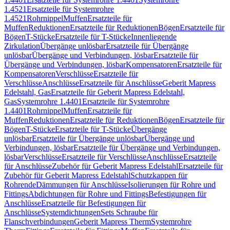
1.4521
Ersatzteile für Systemrohre
1.4521
Rohrnippel
Muffen
Ersatzteile für
Muffen
Reduktionen
Ersatzteile für Reduktionen
Bögen
Ersatzteile für
Bögen
T-Stücke
Ersatzteile für T-Stücke
Innenliegende
Zirkulation
Übergänge unlösbar
Ersatzteile für Übergänge
unlösbar
Übergänge und Verbindungen, lösbar
Ersatzteile für
Übergänge und Verbindungen, lösbar
Kompensatoren
Ersatzteile für
Kompensatoren
Verschlüsse
Ersatzteile für
Verschlüsse
Anschlüsse
Ersatzteile für Anschlüsse
Geberit Mapress
Edelstahl, Gas
Ersatzteile für Geberit Mapress Edelstahl,
Gas
Systemrohre 1.4401
Ersatzteile für Systemrohre
1.4401
Rohrnippel
Muffen
Ersatzteile für
Muffen
Reduktionen
Ersatzteile für Reduktionen
Bögen
Ersatzteile für
Bögen
T-Stücke
Ersatzteile für T-Stücke
Übergänge
unlösbar
Ersatzteile für Übergänge unlösbar
Übergänge und
Verbindungen, lösbar
Ersatzteile für Übergänge und Verbindungen,
lösbar
Verschlüsse
Ersatzteile für Verschlüsse
Anschlüsse
Ersatzteile
für Anschlüsse
Zubehör für Geberit Mapress Edelstahl
Ersatzteile für
Zubehör für Geberit Mapress Edelstahl
Schutzkappen für
Rohrende
Dämmungen für Anschlüsse
Isolierungen für Rohre und
Fittings
Abdichtungen für Rohre und Fittings
Befestigungen für
Anschlüsse
Ersatzteile für Befestigungen für
Anschlüsse
Systemdichtungen
Sets Schraube für
Flanschverbindungen
Geberit Mapress Therm
Systemrohre