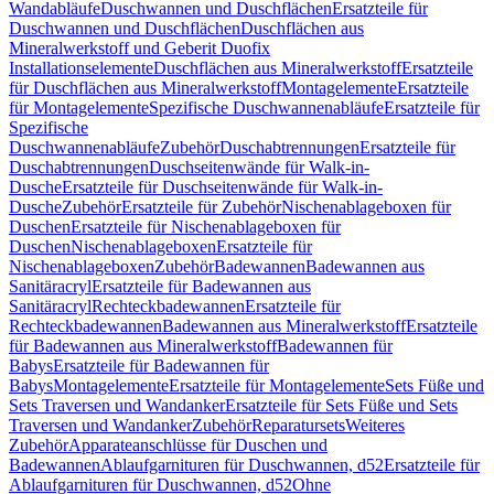
Wandabläufe
Duschwannen und Duschflächen
Ersatzteile für
Duschwannen und Duschflächen
Duschflächen aus
Mineralwerkstoff und Geberit Duofix
Installationselemente
Duschflächen aus Mineralwerkstoff
Ersatzteile
für Duschflächen aus Mineralwerkstoff
Montagelemente
Ersatzteile
für Montagelemente
Spezifische Duschwannenabläufe
Ersatzteile für
Spezifische
Duschwannenabläufe
Zubehör
Duschabtrennungen
Ersatzteile für
Duschabtrennungen
Duschseitenwände für Walk-in-
Dusche
Ersatzteile für Duschseitenwände für Walk-in-
Dusche
Zubehör
Ersatzteile für Zubehör
Nischenablageboxen für
Duschen
Ersatzteile für Nischenablageboxen für
Duschen
Nischenablageboxen
Ersatzteile für
Nischenablageboxen
Zubehör
Badewannen
Badewannen aus
Sanitäracryl
Ersatzteile für Badewannen aus
Sanitäracryl
Rechteckbadewannen
Ersatzteile für
Rechteckbadewannen
Badewannen aus Mineralwerkstoff
Ersatzteile
für Badewannen aus Mineralwerkstoff
Badewannen für
Babys
Ersatzteile für Badewannen für
Babys
Montagelemente
Ersatzteile für Montagelemente
Sets Füße und
Sets Traversen und Wandanker
Ersatzteile für Sets Füße und Sets
Traversen und Wandanker
Zubehör
Reparatursets
Weiteres
Zubehör
Apparateanschlüsse für Duschen und
Badewannen
Ablaufgarnituren für Duschwannen, d52
Ersatzteile für
Ablaufgarnituren für Duschwannen, d52
Ohne