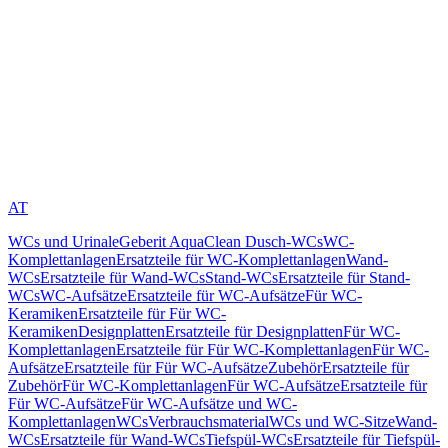
AT
WCs und Urinale
Geberit AquaClean Dusch-WCs
WC-
Komplettanlagen
Ersatzteile für WC-Komplettanlagen
Wand-
WCs
Ersatzteile für Wand-WCs
Stand-WCs
Ersatzteile für Stand-
WCs
WC-Aufsätze
Ersatzteile für WC-Aufsätze
Für WC-
Keramiken
Ersatzteile für Für WC-
Keramiken
Designplatten
Ersatzteile für Designplatten
Für WC-
Komplettanlagen
Ersatzteile für Für WC-Komplettanlagen
Für WC-
Aufsätze
Ersatzteile für Für WC-Aufsätze
Zubehör
Ersatzteile für
Zubehör
Für WC-Komplettanlagen
Für WC-Aufsätze
Ersatzteile für
Für WC-Aufsätze
Für WC-Aufsätze und WC-
Komplettanlagen
WCs
Verbrauchsmaterial
WCs und WC-Sitze
Wand-
WCs
Ersatzteile für Wand-WCs
Tiefspül-WCs
Ersatzteile für Tiefspül-