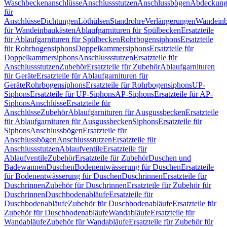
Waschbeckenanschlüsse
Anschlussstutzen
Anschlussbögen
Abdeckung
für
Anschlüsse
Dichtungen
Löthülsen
Standrohre
Verlängerungen
Wandeinb
für Wandeinbaukästen
Ablaufgarnituren für Spülbecken
Ersatzteile
für Ablaufgarnituren für Spülbecken
Rohrbogensiphons
Ersatzteile
für Rohrbogensiphons
Doppelkammersiphons
Ersatzteile für
Doppelkammersiphons
Anschlussstutzen
Ersatzteile für
Anschlussstutzen
Zubehör
Ersatzteile für Zubehör
Ablaufgarnituren
für Geräte
Ersatzteile für Ablaufgarnituren für
Geräte
Rohrbogensiphons
Ersatzteile für Rohrbogensiphons
UP-
Siphons
Ersatzteile für UP-Siphons
AP-Siphons
Ersatzteile für AP-
Siphons
Anschlüsse
Ersatzteile für
Anschlüsse
Zubehör
Ablaufgarnituren für Ausgussbecken
Ersatzteile
für Ablaufgarnituren für Ausgussbecken
Siphons
Ersatzteile für
Siphons
Anschlussbögen
Ersatzteile für
Anschlussbögen
Anschlussstutzen
Ersatzteile für
Anschlussstutzen
Ablaufventile
Ersatzteile für
Ablaufventile
Zubehör
Ersatzteile für Zubehör
Duschen und
Badewannen
Duschen
Bodenentwässerung für Duschen
Ersatzteile
für Bodenentwässerung für Duschen
Duschrinnen
Ersatzteile für
Duschrinnen
Zubehör für Duschrinnen
Ersatzteile für Zubehör für
Duschrinnen
Duschbodenabläufe
Ersatzteile für
Duschbodenabläufe
Zubehör für Duschbodenabläufe
Ersatzteile für
Zubehör für Duschbodenabläufe
Wandabläufe
Ersatzteile für
Wandabläufe
Zubehör für Wandabläufe
Ersatzteile für Zubehör für