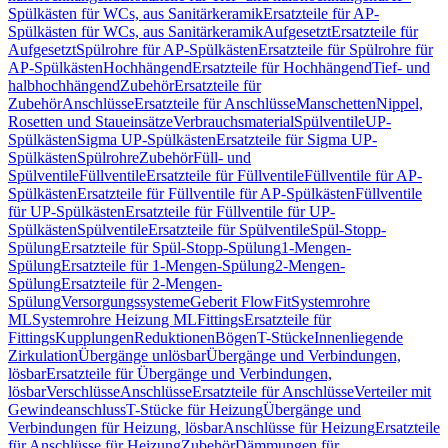
Spülkästen für WCs, aus Sanitärkeramik
Ersatzteile für AP-
Spülkästen für WCs, aus Sanitärkeramik
Aufgesetzt
Ersatzteile für
Aufgesetzt
Spülrohre für AP-Spülkästen
Ersatzteile für Spülrohre für
AP-Spülkästen
Hochhängend
Ersatzteile für Hochhängend
Tief- und
halbhochhängend
Zubehör
Ersatzteile für
Zubehör
Anschlüsse
Ersatzteile für Anschlüsse
Manschetten
Nippel,
Rosetten und Staueinsätze
Verbrauchsmaterial
Spülventile
UP-
Spülkästen
Sigma UP-Spülkästen
Ersatzteile für Sigma UP-
Spülkästen
Spülrohre
Zubehör
Füll- und
Spülventile
Füllventile
Ersatzteile für Füllventile
Füllventile für AP-
Spülkästen
Ersatzteile für Füllventile für AP-Spülkästen
Füllventile
für UP-Spülkästen
Ersatzteile für Füllventile für UP-
Spülkästen
Spülventile
Ersatzteile für Spülventile
Spül-Stopp-
Spülung
Ersatzteile für Spül-Stopp-Spülung
1-Mengen-
Spülung
Ersatzteile für 1-Mengen-Spülung
2-Mengen-
Spülung
Ersatzteile für 2-Mengen-
Spülung
Versorgungssysteme
Geberit FlowFit
Systemrohre
ML
Systemrohre Heizung ML
Fittings
Ersatzteile für
Fittings
Kupplungen
Reduktionen
Bögen
T-Stücke
Innenliegende
Zirkulation
Übergänge unlösbar
Übergänge und Verbindungen,
lösbar
Ersatzteile für Übergänge und Verbindungen,
lösbar
Verschlüsse
Anschlüsse
Ersatzteile für Anschlüsse
Verteiler mit
Gewindeanschluss
T-Stücke für Heizung
Übergänge und
Verbindungen für Heizung, lösbar
Anschlüsse für Heizung
Ersatzteile
für Anschlüsse für Heizung
Zubehör
Dämmungen für