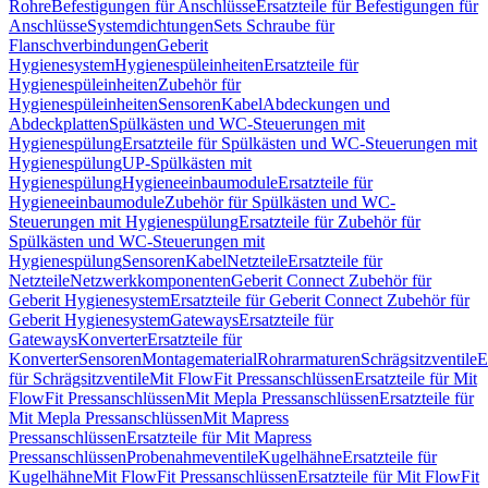
Rohre
Befestigungen für Anschlüsse
Ersatzteile für Befestigungen für
Anschlüsse
Systemdichtungen
Sets Schraube für
Flanschverbindungen
Geberit
Hygienesystem
Hygienespüleinheiten
Ersatzteile für
Hygienespüleinheiten
Zubehör für
Hygienespüleinheiten
Sensoren
Kabel
Abdeckungen und
Abdeckplatten
Spülkästen und WC-Steuerungen mit
Hygienespülung
Ersatzteile für Spülkästen und WC-Steuerungen mit
Hygienespülung
UP-Spülkästen mit
Hygienespülung
Hygieneeinbaumodule
Ersatzteile für
Hygieneeinbaumodule
Zubehör für Spülkästen und WC-
Steuerungen mit Hygienespülung
Ersatzteile für Zubehör für
Spülkästen und WC-Steuerungen mit
Hygienespülung
Sensoren
Kabel
Netzteile
Ersatzteile für
Netzteile
Netzwerkkomponenten
Geberit Connect Zubehör für
Geberit Hygienesystem
Ersatzteile für Geberit Connect Zubehör für
Geberit Hygienesystem
Gateways
Ersatzteile für
Gateways
Konverter
Ersatzteile für
Konverter
Sensoren
Montagematerial
Rohrarmaturen
Schrägsitzventile
E
für Schrägsitzventile
Mit FlowFit Pressanschlüssen
Ersatzteile für Mit
FlowFit Pressanschlüssen
Mit Mepla Pressanschlüssen
Ersatzteile für
Mit Mepla Pressanschlüssen
Mit Mapress
Pressanschlüssen
Ersatzteile für Mit Mapress
Pressanschlüssen
Probenahmeventile
Kugelhähne
Ersatzteile für
Kugelhähne
Mit FlowFit Pressanschlüssen
Ersatzteile für Mit FlowFit