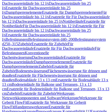
Dachwassereinläufe bis 12 l/s
Dachwassereinläufe bis 25
l/s
Ersatzteile für Dachwassereinläufe bis 25
l/s
Dampfsperrenelemente
Ersatzteile für Dampfsperrenelemente
Für
Dachwassereinläufe bis 12 l/s
Ersatzteile für Für Dachwassereinläufe
bis 12 l/s
Dachwassereinläufe bis 25 l/s
Notüberläufe
Ersatzteile für
Notüberläufe
Für Dachwassereinläufe bis 12 l/s
Ersatzteile für Für
Dachwassereinläufe bis 12 l/s
Dachwassereinläufe bis 25
l/s
Ersatzteile für Dachwassereinläufe bis 25
l/s
Befestigungen
Befestigungssystem d40–200
Befestigungssystem
d250–315
Zubehör
Ersatzteile für Zubehör
Für
Dachwassereinläufe
Ersatzteile für Für Dachwassereinläufe
Für
Befestigungen
Konventionelle
Dachentwässerung
Dachwassereinläufe
Ersatzteile für
Dachwassereinläufe
Dampfsperrenelemente
Ersatzteile für
Dampfsperrenelemente
Zubehör
Ersatzteile für
Zubehör
Bodenentwässerung
Flächenentwässerung für drinnen und
draußen
Ersatzteile für Flächenentwässerung für drinnen und
draußen
Bodenabläufe 13 x 13 cm
Ersatzteile für Bodenabläufe 13 x
13 cm
Bodeneinläufe für Balkone und Terrassen, 13 x 13
cm
Ersatzteile für Bodeneinläufe für Balkone und Terrassen, 13 x 13
cm
Zubehör
Ersatzteile für Zubehör
Werkzeuge,
Netzwerkkomponenten und Software
Werkzeuge
Werkzeuge für
Geberit FlowFit
Ersatzteile für Werkzeuge für Geberit
FlowFit
Handpresswerkzeuge
Ersatzteile für
Handpresswerkzeuge
Presswerkzeuge Kompatibilität [1]
Ersatzteile