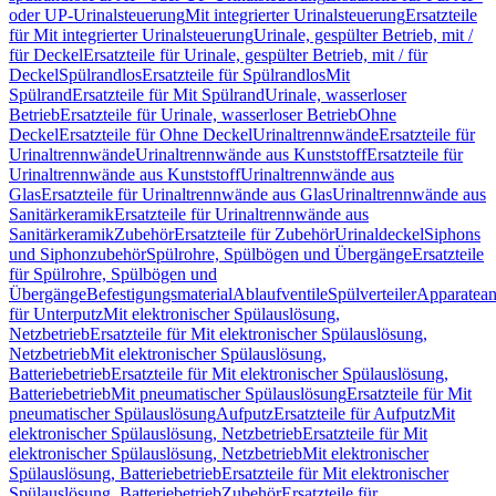
oder UP-Urinalsteuerung
Mit integrierter Urinalsteuerung
Ersatzteile
für Mit integrierter Urinalsteuerung
Urinale, gespülter Betrieb, mit /
für Deckel
Ersatzteile für Urinale, gespülter Betrieb, mit / für
Deckel
Spülrandlos
Ersatzteile für Spülrandlos
Mit
Spülrand
Ersatzteile für Mit Spülrand
Urinale, wasserloser
Betrieb
Ersatzteile für Urinale, wasserloser Betrieb
Ohne
Deckel
Ersatzteile für Ohne Deckel
Urinaltrennwände
Ersatzteile für
Urinaltrennwände
Urinaltrennwände aus Kunststoff
Ersatzteile für
Urinaltrennwände aus Kunststoff
Urinaltrennwände aus
Glas
Ersatzteile für Urinaltrennwände aus Glas
Urinaltrennwände aus
Sanitärkeramik
Ersatzteile für Urinaltrennwände aus
Sanitärkeramik
Zubehör
Ersatzteile für Zubehör
Urinaldeckel
Siphons
und Siphonzubehör
Spülrohre, Spülbögen und Übergänge
Ersatzteile
für Spülrohre, Spülbögen und
Übergänge
Befestigungsmaterial
Ablaufventile
Spülverteiler
Apparatean
für Unterputz
Mit elektronischer Spülauslösung,
Netzbetrieb
Ersatzteile für Mit elektronischer Spülauslösung,
Netzbetrieb
Mit elektronischer Spülauslösung,
Batteriebetrieb
Ersatzteile für Mit elektronischer Spülauslösung,
Batteriebetrieb
Mit pneumatischer Spülauslösung
Ersatzteile für Mit
pneumatischer Spülauslösung
Aufputz
Ersatzteile für Aufputz
Mit
elektronischer Spülauslösung, Netzbetrieb
Ersatzteile für Mit
elektronischer Spülauslösung, Netzbetrieb
Mit elektronischer
Spülauslösung, Batteriebetrieb
Ersatzteile für Mit elektronischer
Spülauslösung, Batteriebetrieb
Zubehör
Ersatzteile für