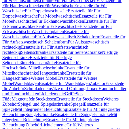
für Waschtischunterschränke
Für Handwaschbecken
Ersatzteile für
Für Handwaschbecken
Für Waschtische
Ersatzteile für Für
Waschtische
Für Doppelwaschtische
Ersatzteile für Für
Doppelwaschtische
Für Möbelwaschtische
Ersatzteile für Für
Möbelwaschtische
Für Eckhandwaschbecken
Ersatzteile für Für
Eckhandwaschbecken
Für Eckwaschtische
Ersatzteile für Für
Eckwaschtische
Waschtischplatten
Ersatzteile für
Waschtischplatten
Für Aufsatzwaschtisch Schalenform
Ersatzteile für
Für Aufsatzwaschtisch Schalenform
Für Aufsatzwaschtisch
rechteckig
Ersatzteile für Für Aufsatzwaschtisch
rechteckig
Seitenschränke
Ersatzteile für Seitenschränke
Niedrige
Seitenschränke
Ersatzteile für Niedrige
Seitenschränke
Hochschränke
Ersatzteile für
Hochschränke
Mittelhochschränke
Ersatzteile für
Mittelhochschränke
Hängeschränke
Ersatzteile für
Hängeschränke
Weitere Möbel
Ersatzteile für Weitere
Möbel
Wandablagen
Ersatzteile für Wandablagen
Zubehör
Ersatzteile
für Zubehör
Schubladeneinsätze und Ordnungsboxen
Handtuchhalter
und Handtuchhaken
Lichtelemente
Griffe
Sets
Füße
Magnettafeln
Steckdosen
Ersatzteile für Steckdosen
Weiteres
Zubehör
Spiegel und Spiegelschränke
Spiegel
Ersatzteile für
Spiegel
Mit integrierter Beleuchtung
Ersatzteile für Mit integrierter
Beleuchtung
Spiegelschränke
Ersatzteile für Spiegelschränke
Mit
integrierter Beleuchtung
Ersatzteile für Mit integrierter
Beleuchtung
Zubehör
Lichtelemente
Griffe
Weiteres