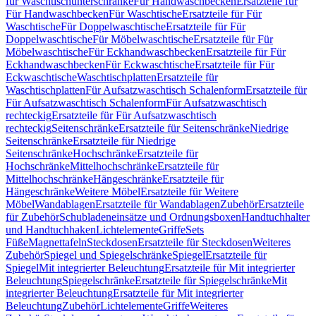
für Waschtischunterschränke
Für Handwaschbecken
Ersatzteile für
Für Handwaschbecken
Für Waschtische
Ersatzteile für Für
Waschtische
Für Doppelwaschtische
Ersatzteile für Für
Doppelwaschtische
Für Möbelwaschtische
Ersatzteile für Für
Möbelwaschtische
Für Eckhandwaschbecken
Ersatzteile für Für
Eckhandwaschbecken
Für Eckwaschtische
Ersatzteile für Für
Eckwaschtische
Waschtischplatten
Ersatzteile für
Waschtischplatten
Für Aufsatzwaschtisch Schalenform
Ersatzteile für
Für Aufsatzwaschtisch Schalenform
Für Aufsatzwaschtisch
rechteckig
Ersatzteile für Für Aufsatzwaschtisch
rechteckig
Seitenschränke
Ersatzteile für Seitenschränke
Niedrige
Seitenschränke
Ersatzteile für Niedrige
Seitenschränke
Hochschränke
Ersatzteile für
Hochschränke
Mittelhochschränke
Ersatzteile für
Mittelhochschränke
Hängeschränke
Ersatzteile für
Hängeschränke
Weitere Möbel
Ersatzteile für Weitere
Möbel
Wandablagen
Ersatzteile für Wandablagen
Zubehör
Ersatzteile
für Zubehör
Schubladeneinsätze und Ordnungsboxen
Handtuchhalter
und Handtuchhaken
Lichtelemente
Griffe
Sets
Füße
Magnettafeln
Steckdosen
Ersatzteile für Steckdosen
Weiteres
Zubehör
Spiegel und Spiegelschränke
Spiegel
Ersatzteile für
Spiegel
Mit integrierter Beleuchtung
Ersatzteile für Mit integrierter
Beleuchtung
Spiegelschränke
Ersatzteile für Spiegelschränke
Mit
integrierter Beleuchtung
Ersatzteile für Mit integrierter
Beleuchtung
Zubehör
Lichtelemente
Griffe
Weiteres