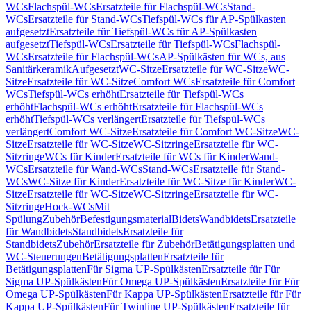
WCs
Flachspül-WCs
Ersatzteile für Flachspül-WCs
Stand-
WCs
Ersatzteile für Stand-WCs
Tiefspül-WCs für AP-Spülkasten
aufgesetzt
Ersatzteile für Tiefspül-WCs für AP-Spülkasten
aufgesetzt
Tiefspül-WCs
Ersatzteile für Tiefspül-WCs
Flachspül-
WCs
Ersatzteile für Flachspül-WCs
AP-Spülkästen für WCs, aus
Sanitärkeramik
Aufgesetzt
WC-Sitze
Ersatzteile für WC-Sitze
WC-
Sitze
Ersatzteile für WC-Sitze
Comfort WCs
Ersatzteile für Comfort
WCs
Tiefspül-WCs erhöht
Ersatzteile für Tiefspül-WCs
erhöht
Flachspül-WCs erhöht
Ersatzteile für Flachspül-WCs
erhöht
Tiefspül-WCs verlängert
Ersatzteile für Tiefspül-WCs
verlängert
Comfort WC-Sitze
Ersatzteile für Comfort WC-Sitze
WC-
Sitze
Ersatzteile für WC-Sitze
WC-Sitzringe
Ersatzteile für WC-
Sitzringe
WCs für Kinder
Ersatzteile für WCs für Kinder
Wand-
WCs
Ersatzteile für Wand-WCs
Stand-WCs
Ersatzteile für Stand-
WCs
WC-Sitze für Kinder
Ersatzteile für WC-Sitze für Kinder
WC-
Sitze
Ersatzteile für WC-Sitze
WC-Sitzringe
Ersatzteile für WC-
Sitzringe
Hock-WCs
Mit
Spülung
Zubehör
Befestigungsmaterial
Bidets
Wandbidets
Ersatzteile
für Wandbidets
Standbidets
Ersatzteile für
Standbidets
Zubehör
Ersatzteile für Zubehör
Betätigungsplatten und
WC-Steuerungen
Betätigungsplatten
Ersatzteile für
Betätigungsplatten
Für Sigma UP-Spülkästen
Ersatzteile für Für
Sigma UP-Spülkästen
Für Omega UP-Spülkästen
Ersatzteile für Für
Omega UP-Spülkästen
Für Kappa UP-Spülkästen
Ersatzteile für Für
Kappa UP-Spülkästen
Für Twinline UP-Spülkästen
Ersatzteile für