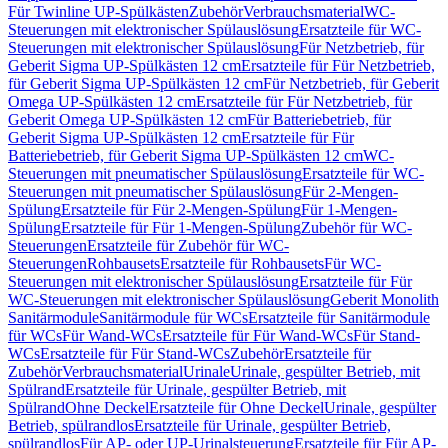
Für Twinline UP-Spülkästen
Zubehör
Verbrauchsmaterial
WC-
Steuerungen mit elektronischer Spülauslösung
Ersatzteile für WC-
Steuerungen mit elektronischer Spülauslösung
Für Netzbetrieb, für
Geberit Sigma UP-Spülkästen 12 cm
Ersatzteile für Für Netzbetrieb,
für Geberit Sigma UP-Spülkästen 12 cm
Für Netzbetrieb, für Geberit
Omega UP-Spülkästen 12 cm
Ersatzteile für Für Netzbetrieb, für
Geberit Omega UP-Spülkästen 12 cm
Für Batteriebetrieb, für
Geberit Sigma UP-Spülkästen 12 cm
Ersatzteile für Für
Batteriebetrieb, für Geberit Sigma UP-Spülkästen 12 cm
WC-
Steuerungen mit pneumatischer Spülauslösung
Ersatzteile für WC-
Steuerungen mit pneumatischer Spülauslösung
Für 2-Mengen-
Spülung
Ersatzteile für Für 2-Mengen-Spülung
Für 1-Mengen-
Spülung
Ersatzteile für Für 1-Mengen-Spülung
Zubehör für WC-
Steuerungen
Ersatzteile für Zubehör für WC-
Steuerungen
Rohbausets
Ersatzteile für Rohbausets
Für WC-
Steuerungen mit elektronischer Spülauslösung
Ersatzteile für Für
WC-Steuerungen mit elektronischer Spülauslösung
Geberit Monolith
Sanitärmodule
Sanitärmodule für WCs
Ersatzteile für Sanitärmodule
für WCs
Für Wand-WCs
Ersatzteile für Für Wand-WCs
Für Stand-
WCs
Ersatzteile für Für Stand-WCs
Zubehör
Ersatzteile für
Zubehör
Verbrauchsmaterial
Urinale
Urinale, gespülter Betrieb, mit
Spülrand
Ersatzteile für Urinale, gespülter Betrieb, mit
Spülrand
Ohne Deckel
Ersatzteile für Ohne Deckel
Urinale, gespülter
Betrieb, spülrandlos
Ersatzteile für Urinale, gespülter Betrieb,
spülrandlos
Für AP- oder UP-Urinalsteuerung
Ersatzteile für Für AP-