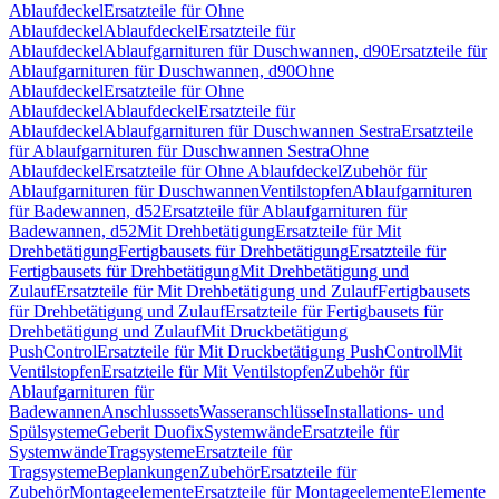
Ablaufdeckel
Ersatzteile für Ohne
Ablaufdeckel
Ablaufdeckel
Ersatzteile für
Ablaufdeckel
Ablaufgarnituren für Duschwannen, d90
Ersatzteile für
Ablaufgarnituren für Duschwannen, d90
Ohne
Ablaufdeckel
Ersatzteile für Ohne
Ablaufdeckel
Ablaufdeckel
Ersatzteile für
Ablaufdeckel
Ablaufgarnituren für Duschwannen Sestra
Ersatzteile
für Ablaufgarnituren für Duschwannen Sestra
Ohne
Ablaufdeckel
Ersatzteile für Ohne Ablaufdeckel
Zubehör für
Ablaufgarnituren für Duschwannen
Ventilstopfen
Ablaufgarnituren
für Badewannen, d52
Ersatzteile für Ablaufgarnituren für
Badewannen, d52
Mit Drehbetätigung
Ersatzteile für Mit
Drehbetätigung
Fertigbausets für Drehbetätigung
Ersatzteile für
Fertigbausets für Drehbetätigung
Mit Drehbetätigung und
Zulauf
Ersatzteile für Mit Drehbetätigung und Zulauf
Fertigbausets
für Drehbetätigung und Zulauf
Ersatzteile für Fertigbausets für
Drehbetätigung und Zulauf
Mit Druckbetätigung
PushControl
Ersatzteile für Mit Druckbetätigung PushControl
Mit
Ventilstopfen
Ersatzteile für Mit Ventilstopfen
Zubehör für
Ablaufgarnituren für
Badewannen
Anschlusssets
Wasseranschlüsse
Installations- und
Spülsysteme
Geberit Duofix
Systemwände
Ersatzteile für
Systemwände
Tragsysteme
Ersatzteile für
Tragsysteme
Beplankungen
Zubehör
Ersatzteile für
Zubehör
Montageelemente
Ersatzteile für Montageelemente
Elemente