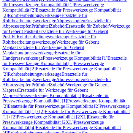
für Presswerkzeuge Kompatibilität [1]
Presswerkzeuge
Kompatibilität [2]
Ersatzteile für Presswerkzeuge Kompatibilität
[2]
Rohrbearbeitungswerkzeuge
Ersatzteile für
Rohrbearbeitungswerkzeuge
Abpressstopfen
Ersatzteile für
Abpressstopfen
Prüfmittel
Zubehör
Ersatzteile für Zubehör
Werkzeuge
für Geberit PushFit
Ersatzteile für Werkzeuge für Geberit
PushFit
Rohrbearbeitungswerkzeuge
Ersatzteile für
Rohrbearbeitungswerkzeuge
Werkzeuge für Geberit
Mepla
Ersatzteile für Werkzeuge für Geberit
Mepla
Handpresswerkzeuge
Ersatzteile für
Handpresswerkzeuge
Presswerkzeuge Kompatibilität [1]
Ersatzteile
für Presswerkzeuge Kompatibilität [1]
Presswerkzeuge
Kompatibilität [2]
Ersatzteile für Presswerkzeuge Kompatibilität
[2]
Rohrbearbeitungswerkzeuge
Ersatzteile für
Rohrbearbeitungswerkzeuge
Abpressstopfen
Ersatzteile für
Abpressstopfen
Prüfmittel
Zubehör
Werkzeuge für Geberit
Mapress
Ersatzteile für Werkzeuge für Geberit
Mapress
Presswerkzeuge Kompatibilität [1]
Ersatzteile für
Presswerkzeuge Kompatibilität [1]
Presswerkzeuge Kompatibilität
[2]
Ersatzteile für Presswerkzeuge Kompatibilität [2]
Presswerkzeuge
Kompatibilität [1] / [2]
Ersatzteile für Presswerkzeuge Kompatibilität
[1] / [2]
Presswerkzeuge Kompatibilität [2XL]
Ersatzteile für
Presswerkzeuge Kompatibilität [2XL]
Presswerkzeuge
Kompatibilität [4]
Ersatzteile für Presswerkzeuge Kompatibilität
[4]
Rohrbearbeitungswerkzeuge
Ersatzteile für