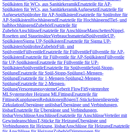
Spülkästen für WCs, aus Sanitärkeramik
Ersatzteile für AP-
Spülkästen für WCs, aus Sanitärkeramik
Aufgesetzt
Ersatzteile für
Aufgesetzt
Spülrohre für AP-Spülkästen
Ersatzteile für Spülrohre für
AP-Spülkästen
Hochhängend
Ersatzteile für Hochhängend
Tief- und
halbhochhängend
Zubehör
Ersatzteile für
Zubehör
Anschlüsse
Ersatzteile für Anschlüsse
Manschetten
Nippel,
Rosetten und Staueinsätze
Verbrauchsmaterial
Spülventile
UP-
Spülkästen
Sigma UP-Spülkästen
Ersatzteile für Sigma UP-
Spülkästen
Spülrohre
Zubehör
Füll- und
Spülventile
Füllventile
Ersatzteile für Füllventile
Füllventile für AP-
Spülkästen
Ersatzteile für Füllventile für AP-Spülkästen
Füllventile
für UP-Spülkästen
Ersatzteile für Füllventile für UP-
Spülkästen
Spülventile
Ersatzteile für Spülventile
Spül-Stopp-
Spülung
Ersatzteile für Spül-Stopp-Spülung
1-Mengen-
Spülung
Ersatzteile für 1-Mengen-Spülung
2-Mengen-
Spülung
Ersatzteile für 2-Mengen-
Spülung
Versorgungssysteme
Geberit FlowFit
Systemrohre
ML
Systemrohre Heizung ML
Fittings
Ersatzteile für
Fittings
Kupplungen
Reduktionen
Bögen
T-Stücke
Innenliegende
Zirkulation
Übergänge unlösbar
Übergänge und Verbindungen,
lösbar
Ersatzteile für Übergänge und Verbindungen,
lösbar
Verschlüsse
Anschlüsse
Ersatzteile für Anschlüsse
Verteiler mit
Gewindeanschluss
T-Stücke für Heizung
Übergänge und
Verbindungen für Heizung, lösbar
Anschlüsse für Heizung
Ersatzteile
für Anschlüsse für Heizung
Zubehör
Dämmungen für