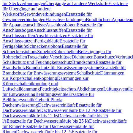
für Steckverbindungen
Übergänge auf andere Werkstoffe
Ersatzteile
für Übergänge auf andere
Werkstoffe
Gewindeverbindungen
Ersatzteile für
Gewindeverbindungen
Flanschverbindungen
Bundbüchsen
Apparatean
für Apparateanschlüsse
Anschlussbögen
Ersatzteile für
Anschlussbögen
Anschlussmuffen
Ersatzteile für
Anschlussmuffen
Anschlussstutzen
Ersatzteile für
Anschlussstutzen
Fertigabläufe
Ersatzteile für
Fertigabläufe
Schneckensiphons
Ersatzteile für
Schneckensiphons
Zubehör
Rohrschellen
Befestigungen für
Rohrschellen
Tragschalen
Verschlüsse
Dichtungen
Bauschutze
Verbrauc
Schallschutz und Feuchtigkeitsschutz
Brandschutz
Ersatzteile für
Brandschutz
Brandschutz für Entwässerungssysteme
Ersatzteile für
Brandschutz für Entwässerungssysteme
Schallschutz
Dämmungen
zur Körperschallentkopplung
Dämmungen zur
Körperschallentkopplung und
Luftschalldämmung
Feuchtigkeitsschutz
Abdichtungen
Lüftungsventile
für Entwässerung
Belüftungsventile
Ersatzteile für
Belüftungsventile
Geberit Pluvia
Dachentwässerung
Dachwassereinläufe
Ersatzteile für
Dachwassereinläufe
Dachwassereinläufe bis 12 l/s
Ersatzteile für
Dachwassereinläufe bis 12 l/s
Dachwassereinläufe bis 25
l/s
Ersatzteile für Dachwassereinläufe bis 25 l/s
Dachwassereinläufe
für Rinnen
Ersatzteile für Dachwassereinläufe für
Rinnen
Dachwassereinläufe bis 12 l/s
Ersatzteile für