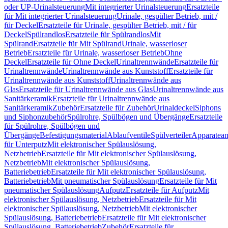
oder UP-Urinalsteuerung
Mit integrierter Urinalsteuerung
Ersatzteile
für Mit integrierter Urinalsteuerung
Urinale, gespülter Betrieb, mit /
für Deckel
Ersatzteile für Urinale, gespülter Betrieb, mit / für
Deckel
Spülrandlos
Ersatzteile für Spülrandlos
Mit
Spülrand
Ersatzteile für Mit Spülrand
Urinale, wasserloser
Betrieb
Ersatzteile für Urinale, wasserloser Betrieb
Ohne
Deckel
Ersatzteile für Ohne Deckel
Urinaltrennwände
Ersatzteile für
Urinaltrennwände
Urinaltrennwände aus Kunststoff
Ersatzteile für
Urinaltrennwände aus Kunststoff
Urinaltrennwände aus
Glas
Ersatzteile für Urinaltrennwände aus Glas
Urinaltrennwände aus
Sanitärkeramik
Ersatzteile für Urinaltrennwände aus
Sanitärkeramik
Zubehör
Ersatzteile für Zubehör
Urinaldeckel
Siphons
und Siphonzubehör
Spülrohre, Spülbögen und Übergänge
Ersatzteile
für Spülrohre, Spülbögen und
Übergänge
Befestigungsmaterial
Ablaufventile
Spülverteiler
Apparatean
für Unterputz
Mit elektronischer Spülauslösung,
Netzbetrieb
Ersatzteile für Mit elektronischer Spülauslösung,
Netzbetrieb
Mit elektronischer Spülauslösung,
Batteriebetrieb
Ersatzteile für Mit elektronischer Spülauslösung,
Batteriebetrieb
Mit pneumatischer Spülauslösung
Ersatzteile für Mit
pneumatischer Spülauslösung
Aufputz
Ersatzteile für Aufputz
Mit
elektronischer Spülauslösung, Netzbetrieb
Ersatzteile für Mit
elektronischer Spülauslösung, Netzbetrieb
Mit elektronischer
Spülauslösung, Batteriebetrieb
Ersatzteile für Mit elektronischer
Spülauslösung, Batteriebetrieb
Zubehör
Ersatzteile für