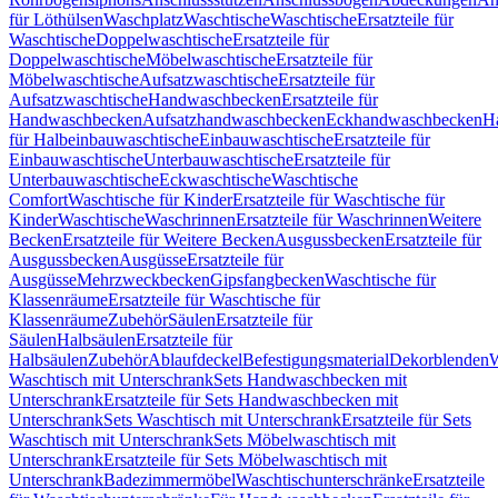
für Löthülsen
Waschplatz
Waschtische
Waschtische
Ersatzteile für
Waschtische
Doppelwaschtische
Ersatzteile für
Doppelwaschtische
Möbelwaschtische
Ersatzteile für
Möbelwaschtische
Aufsatzwaschtische
Ersatzteile für
Aufsatzwaschtische
Handwaschbecken
Ersatzteile für
Handwaschbecken
Aufsatzhandwaschbecken
Eckhandwaschbecken
H
für Halbeinbauwaschtische
Einbauwaschtische
Ersatzteile für
Einbauwaschtische
Unterbauwaschtische
Ersatzteile für
Unterbauwaschtische
Eckwaschtische
Waschtische
Comfort
Waschtische für Kinder
Ersatzteile für Waschtische für
Kinder
Waschtische
Waschrinnen
Ersatzteile für Waschrinnen
Weitere
Becken
Ersatzteile für Weitere Becken
Ausgussbecken
Ersatzteile für
Ausgussbecken
Ausgüsse
Ersatzteile für
Ausgüsse
Mehrzweckbecken
Gipsfangbecken
Waschtische für
Klassenräume
Ersatzteile für Waschtische für
Klassenräume
Zubehör
Säulen
Ersatzteile für
Säulen
Halbsäulen
Ersatzteile für
Halbsäulen
Zubehör
Ablaufdeckel
Befestigungsmaterial
Dekorblenden
W
Waschtisch mit Unterschrank
Sets Handwaschbecken mit
Unterschrank
Ersatzteile für Sets Handwaschbecken mit
Unterschrank
Sets Waschtisch mit Unterschrank
Ersatzteile für Sets
Waschtisch mit Unterschrank
Sets Möbelwaschtisch mit
Unterschrank
Ersatzteile für Sets Möbelwaschtisch mit
Unterschrank
Badezimmermöbel
Waschtischunterschränke
Ersatzteile