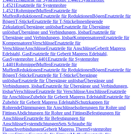
1.4521
Ersatzteile für Systemrohre
1.4521
Rohrnippel
Muffen
Ersatzteile für
Muffen
Reduktionen
Ersatzteile für Reduktionen
Bögen
Ersatzteile für
Bögen
T-Stücke
Ersatzteile für T-Stücke
Innenliegende
Zirkulation
Übergänge unlösbar
Ersatzteile für Übergänge
unlösbar
Übergänge und Verbindungen, lösbar
Ersatzteile für
Übergänge und Verbindungen, lösbar
Kompensatoren
Ersatzteile für
Kompensatoren
Verschlüsse
Ersatzteile für
Verschlüsse
Anschlüsse
Ersatzteile für Anschlüsse
Geberit Mapress
Edelstahl, Gas
Ersatzteile für Geberit Mapress Edelstahl,
Gas
Systemrohre 1.4401
Ersatzteile für Systemrohre
1.4401
Rohrnippel
Muffen
Ersatzteile für
Muffen
Reduktionen
Ersatzteile für Reduktionen
Bögen
Ersatzteile für
Bögen
T-Stücke
Ersatzteile für T-Stücke
Übergänge
unlösbar
Ersatzteile für Übergänge unlösbar
Übergänge und
Verbindungen, lösbar
Ersatzteile für Übergänge und Verbindungen,
lösbar
Verschlüsse
Ersatzteile für Verschlüsse
Anschlüsse
Ersatzteile
für Anschlüsse
Zubehör für Geberit Mapress Edelstahl
Ersatzteile für
Zubehör für Geberit Mapress Edelstahl
Schutzkappen für
Rohrende
Dämmungen für Anschlüsse
Isolierungen für Rohre und
Fittings
Abdichtungen für Rohre und Fittings
Befestigungen für
Anschlüsse
Ersatzteile für Befestigungen für
Anschlüsse
Systemdichtungen
Sets Schraube für
Flanschverbindungen
Geberit Mapress Therm
Systemrohre