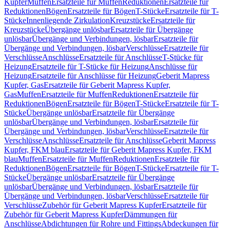
Kupfer
Muffen
Ersatzteile für Muffen
Reduktionen
Ersatzteile für
Reduktionen
Bögen
Ersatzteile für Bögen
T-Stücke
Ersatzteile für T-
Stücke
Innenliegende Zirkulation
Kreuzstücke
Ersatzteile für
Kreuzstücke
Übergänge unlösbar
Ersatzteile für Übergänge
unlösbar
Übergänge und Verbindungen, lösbar
Ersatzteile für
Übergänge und Verbindungen, lösbar
Verschlüsse
Ersatzteile für
Verschlüsse
Anschlüsse
Ersatzteile für Anschlüsse
T-Stücke für
Heizung
Ersatzteile für T-Stücke für Heizung
Anschlüsse für
Heizung
Ersatzteile für Anschlüsse für Heizung
Geberit Mapress
Kupfer, Gas
Ersatzteile für Geberit Mapress Kupfer,
Gas
Muffen
Ersatzteile für Muffen
Reduktionen
Ersatzteile für
Reduktionen
Bögen
Ersatzteile für Bögen
T-Stücke
Ersatzteile für T-
Stücke
Übergänge unlösbar
Ersatzteile für Übergänge
unlösbar
Übergänge und Verbindungen, lösbar
Ersatzteile für
Übergänge und Verbindungen, lösbar
Verschlüsse
Ersatzteile für
Verschlüsse
Anschlüsse
Ersatzteile für Anschlüsse
Geberit Mapress
Kupfer, FKM blau
Ersatzteile für Geberit Mapress Kupfer, FKM
blau
Muffen
Ersatzteile für Muffen
Reduktionen
Ersatzteile für
Reduktionen
Bögen
Ersatzteile für Bögen
T-Stücke
Ersatzteile für T-
Stücke
Übergänge unlösbar
Ersatzteile für Übergänge
unlösbar
Übergänge und Verbindungen, lösbar
Ersatzteile für
Übergänge und Verbindungen, lösbar
Verschlüsse
Ersatzteile für
Verschlüsse
Zubehör für Geberit Mapress Kupfer
Ersatzteile für
Zubehör für Geberit Mapress Kupfer
Dämmungen für
Anschlüsse
Abdichtungen für Rohre und Fittings
Abdeckungen für