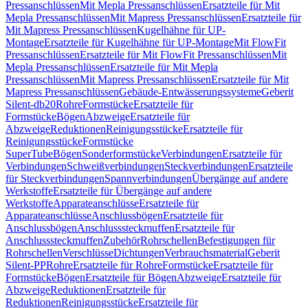
Pressanschlüssen
Mit Mepla Pressanschlüssen
Ersatzteile für Mit
Mepla Pressanschlüssen
Mit Mapress Pressanschlüssen
Ersatzteile für
Mit Mapress Pressanschlüssen
Kugelhähne für UP-
Montage
Ersatzteile für Kugelhähne für UP-Montage
Mit FlowFit
Pressanschlüssen
Ersatzteile für Mit FlowFit Pressanschlüssen
Mit
Mepla Pressanschlüssen
Ersatzteile für Mit Mepla
Pressanschlüssen
Mit Mapress Pressanschlüssen
Ersatzteile für Mit
Mapress Pressanschlüssen
Gebäude-Entwässerungssysteme
Geberit
Silent-db20
Rohre
Formstücke
Ersatzteile für
Formstücke
Bögen
Abzweige
Ersatzteile für
Abzweige
Reduktionen
Reinigungsstücke
Ersatzteile für
Reinigungsstücke
Formstücke
SuperTube
Bögen
Sonderformstücke
Verbindungen
Ersatzteile für
Verbindungen
Schweißverbindungen
Steckverbindungen
Ersatzteile
für Steckverbindungen
Spannverbindungen
Übergänge auf andere
Werkstoffe
Ersatzteile für Übergänge auf andere
Werkstoffe
Apparateanschlüsse
Ersatzteile für
Apparateanschlüsse
Anschlussbögen
Ersatzteile für
Anschlussbögen
Anschlusssteckmuffen
Ersatzteile für
Anschlusssteckmuffen
Zubehör
Rohrschellen
Befestigungen für
Rohrschellen
Verschlüsse
Dichtungen
Verbrauchsmaterial
Geberit
Silent-PP
Rohre
Ersatzteile für Rohre
Formstücke
Ersatzteile für
Formstücke
Bögen
Ersatzteile für Bögen
Abzweige
Ersatzteile für
Abzweige
Reduktionen
Ersatzteile für
Reduktionen
Reinigungsstücke
Ersatzteile für