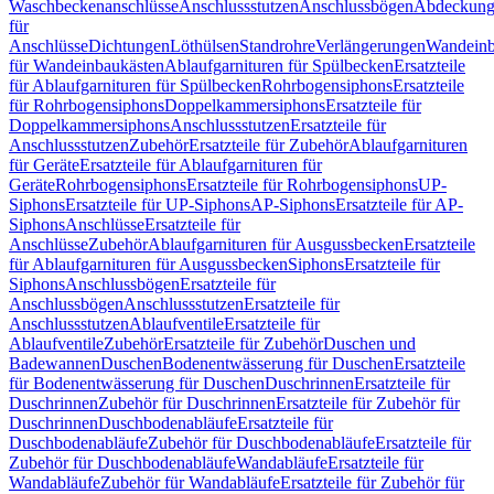
Waschbeckenanschlüsse
Anschlussstutzen
Anschlussbögen
Abdeckung
für
Anschlüsse
Dichtungen
Löthülsen
Standrohre
Verlängerungen
Wandeinb
für Wandeinbaukästen
Ablaufgarnituren für Spülbecken
Ersatzteile
für Ablaufgarnituren für Spülbecken
Rohrbogensiphons
Ersatzteile
für Rohrbogensiphons
Doppelkammersiphons
Ersatzteile für
Doppelkammersiphons
Anschlussstutzen
Ersatzteile für
Anschlussstutzen
Zubehör
Ersatzteile für Zubehör
Ablaufgarnituren
für Geräte
Ersatzteile für Ablaufgarnituren für
Geräte
Rohrbogensiphons
Ersatzteile für Rohrbogensiphons
UP-
Siphons
Ersatzteile für UP-Siphons
AP-Siphons
Ersatzteile für AP-
Siphons
Anschlüsse
Ersatzteile für
Anschlüsse
Zubehör
Ablaufgarnituren für Ausgussbecken
Ersatzteile
für Ablaufgarnituren für Ausgussbecken
Siphons
Ersatzteile für
Siphons
Anschlussbögen
Ersatzteile für
Anschlussbögen
Anschlussstutzen
Ersatzteile für
Anschlussstutzen
Ablaufventile
Ersatzteile für
Ablaufventile
Zubehör
Ersatzteile für Zubehör
Duschen und
Badewannen
Duschen
Bodenentwässerung für Duschen
Ersatzteile
für Bodenentwässerung für Duschen
Duschrinnen
Ersatzteile für
Duschrinnen
Zubehör für Duschrinnen
Ersatzteile für Zubehör für
Duschrinnen
Duschbodenabläufe
Ersatzteile für
Duschbodenabläufe
Zubehör für Duschbodenabläufe
Ersatzteile für
Zubehör für Duschbodenabläufe
Wandabläufe
Ersatzteile für
Wandabläufe
Zubehör für Wandabläufe
Ersatzteile für Zubehör für