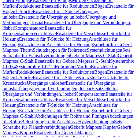
Therm
Fittings
Ersatzteile für Fittings
Muffen
Ersatzteile für
Muffen
Reduktionen
Ersatzteile für Reduktionen
Bögen
Ersatzteile für
Bögen
T-Stücke
Ersatzteile für T-Stücke
Übergänge
unlösbar
Ersatzteile für Übergänge unlösbar
Übergänge und
Verbindungen, lösbar
Ersatzteile für Übergänge und Verbindungen,
lösbar
Kompensatoren
Ersatzteile für
Kompensatoren
Verschlüsse
Ersatzteile für Verschlüsse
T-Stücke für
Heizung
Ersatzteile für T-Stücke für Heizung
Anschlüsse für
Heizung
Ersatzteile für Anschlüsse für Heizung
Zubehör für Geberit
Mapress Therm
Schutzkappen für Rohrende
Systemdichtungen
Sets
Schraube für Flanschverbindungen
Geberit Mapress C-Stahl
Geberit
Mapress C-Stahl
Ersatzteile für Geberit Mapress C-Stahl
Systemrohre
1.0034
Systemrohre 1.0215
Rohrnippel
Muffen
Ersatzteile für
Muffen
Reduktionen
Ersatzteile für Reduktionen
Bögen
Ersatzteile für
Bögen
T-Stücke
Ersatzteile für T-Stücke
Kreuzstücke
Ersatzteile für
Kreuzstücke
Übergänge unlösbar
Ersatzteile für Übergänge
unlösbar
Übergänge und Verbindungen, lösbar
Ersatzteile für
Übergänge und Verbindungen, lösbar
Kompensatoren
Ersatzteile für
Kompensatoren
Verschlüsse
Ersatzteile für Verschlüsse
T-Stücke für
Heizung
Ersatzteile für T-Stücke für Heizung
Anschlüsse für
Heizung
Ersatzteile für Anschlüsse für Heizung
Zubehör für Geberit
Mapress C-Stahl
Abdichtungen für Rohre und Fittings
Abdeckungen
für Rohre
Befestigungen für Anschlüsse
Systemdichtungen
Sets
Schraube für Flanschverbindungen
Geberit Mapress Kupfer
Geberit
Mapress Kupfer
Ersatzteile für Geberit Mapress