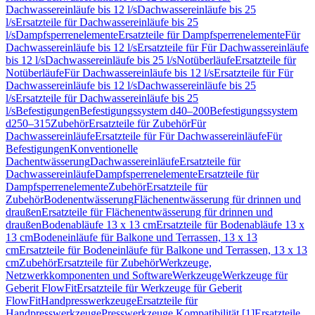
Dachwassereinläufe bis 12 l/s
Dachwassereinläufe bis 25
l/s
Ersatzteile für Dachwassereinläufe bis 25
l/s
Dampfsperrenelemente
Ersatzteile für Dampfsperrenelemente
Für
Dachwassereinläufe bis 12 l/s
Ersatzteile für Für Dachwassereinläufe
bis 12 l/s
Dachwassereinläufe bis 25 l/s
Notüberläufe
Ersatzteile für
Notüberläufe
Für Dachwassereinläufe bis 12 l/s
Ersatzteile für Für
Dachwassereinläufe bis 12 l/s
Dachwassereinläufe bis 25
l/s
Ersatzteile für Dachwassereinläufe bis 25
l/s
Befestigungen
Befestigungssystem d40–200
Befestigungssystem
d250–315
Zubehör
Ersatzteile für Zubehör
Für
Dachwassereinläufe
Ersatzteile für Für Dachwassereinläufe
Für
Befestigungen
Konventionelle
Dachentwässerung
Dachwassereinläufe
Ersatzteile für
Dachwassereinläufe
Dampfsperrenelemente
Ersatzteile für
Dampfsperrenelemente
Zubehör
Ersatzteile für
Zubehör
Bodenentwässerung
Flächenentwässerung für drinnen und
draußen
Ersatzteile für Flächenentwässerung für drinnen und
draußen
Bodenabläufe 13 x 13 cm
Ersatzteile für Bodenabläufe 13 x
13 cm
Bodeneinläufe für Balkone und Terrassen, 13 x 13
cm
Ersatzteile für Bodeneinläufe für Balkone und Terrassen, 13 x 13
cm
Zubehör
Ersatzteile für Zubehör
Werkzeuge,
Netzwerkkomponenten und Software
Werkzeuge
Werkzeuge für
Geberit FlowFit
Ersatzteile für Werkzeuge für Geberit
FlowFit
Handpresswerkzeuge
Ersatzteile für
Handpresswerkzeuge
Presswerkzeuge Kompatibilität [1]
Ersatzteile