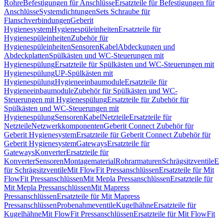
Rohre
Befestigungen für Anschlüsse
Ersatzteile für Befestigungen für
Anschlüsse
Systemdichtungen
Sets Schraube für
Flanschverbindungen
Geberit
Hygienesystem
Hygienespüleinheiten
Ersatzteile für
Hygienespüleinheiten
Zubehör für
Hygienespüleinheiten
Sensoren
Kabel
Abdeckungen und
Abdeckplatten
Spülkästen und WC-Steuerungen mit
Hygienespülung
Ersatzteile für Spülkästen und WC-Steuerungen mit
Hygienespülung
UP-Spülkästen mit
Hygienespülung
Hygieneeinbaumodule
Ersatzteile für
Hygieneeinbaumodule
Zubehör für Spülkästen und WC-
Steuerungen mit Hygienespülung
Ersatzteile für Zubehör für
Spülkästen und WC-Steuerungen mit
Hygienespülung
Sensoren
Kabel
Netzteile
Ersatzteile für
Netzteile
Netzwerkkomponenten
Geberit Connect Zubehör für
Geberit Hygienesystem
Ersatzteile für Geberit Connect Zubehör für
Geberit Hygienesystem
Gateways
Ersatzteile für
Gateways
Konverter
Ersatzteile für
Konverter
Sensoren
Montagematerial
Rohrarmaturen
Schrägsitzventile
E
für Schrägsitzventile
Mit FlowFit Pressanschlüssen
Ersatzteile für Mit
FlowFit Pressanschlüssen
Mit Mepla Pressanschlüssen
Ersatzteile für
Mit Mepla Pressanschlüssen
Mit Mapress
Pressanschlüssen
Ersatzteile für Mit Mapress
Pressanschlüssen
Probenahmeventile
Kugelhähne
Ersatzteile für
Kugelhähne
Mit FlowFit Pressanschlüssen
Ersatzteile für Mit FlowFit