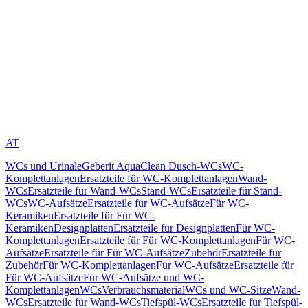
AT
WCs und Urinale
Geberit AquaClean Dusch-WCs
WC-
Komplettanlagen
Ersatzteile für WC-Komplettanlagen
Wand-
WCs
Ersatzteile für Wand-WCs
Stand-WCs
Ersatzteile für Stand-
WCs
WC-Aufsätze
Ersatzteile für WC-Aufsätze
Für WC-
Keramiken
Ersatzteile für Für WC-
Keramiken
Designplatten
Ersatzteile für Designplatten
Für WC-
Komplettanlagen
Ersatzteile für Für WC-Komplettanlagen
Für WC-
Aufsätze
Ersatzteile für Für WC-Aufsätze
Zubehör
Ersatzteile für
Zubehör
Für WC-Komplettanlagen
Für WC-Aufsätze
Ersatzteile für
Für WC-Aufsätze
Für WC-Aufsätze und WC-
Komplettanlagen
WCs
Verbrauchsmaterial
WCs und WC-Sitze
Wand-
WCs
Ersatzteile für Wand-WCs
Tiefspül-WCs
Ersatzteile für Tiefspül-