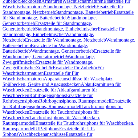
Zubehör
Steckdosen
Armaturen
Waschtischarmaturen
Ersatzteile für
Waschtischarmaturen
Standmontage, Netzbetrieb
Ersatzteile für
Standmontage, Netzbetrieb
Standmontage, Batteriebetrieb
Ersatzteile
für Standmontage, Batteriebetrieb
Standmontage,
Generatorbetrieb
Ersatzteile für Standmontage,
Generatorbetrieb
Standmontage, Einhebelmischer
Ersatzteile für
Standmontage, Einhebelmischer
Wandmontage,
Netzbetrieb
Ersatzteile für Wandmontage, Netzbetrieb
Wandmontage,
Batteriebetrieb
Ersatzteile für Wandmontage,
Batteriebetrieb
Wandmontage, Generatorbetrieb
Ersatzteile für
Wandmontage, Generatorbetrieb
Wandmontage,
Zweigriffmischer
Ersatzteile für Wandmontage,
Zweigriffmischer
Zubehör
Ersatzteile für Zubehör
Für
Waschtischarmaturen
Ersatzteile für Für
Waschtischarmaturen
Apparateanschlüsse für Waschplatz,
Spülbecken, Geräte und Ausgussbecken
Ablaufgarnituren für
Waschbecken
Ersatzteile für Ablaufgarnituren für
Waschbecken
Rohrbogensiphons
Ersatzteile für
Rohrbogensiphons
Rohrbogensiphons, Raumsparmodell
Ersatzteile
für Rohrbogensiphons, Raumsparmodell
Tauchrohrsiphons für
Waschbecken
Ersatzteile für Tauchrohrsiphons für
Waschbecken
Tauchrohrsiphons für Waschbecken,
Raumsparmodell
Ersatzteile für Tauchrohrsiphons für Waschbecken,
Raumsparmodell
UP-Siphons
Ersatzteile für UP-
Siphons
Waschbeckenanschlüsse
Ersatzteile für