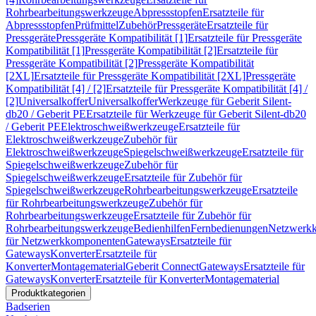
Rohrbearbeitungswerkzeuge
Abpressstopfen
Ersatzteile für
Abpressstopfen
Prüfmittel
Zubehör
Pressgeräte
Ersatzteile für
Pressgeräte
Pressgeräte Kompatibilität [1]
Ersatzteile für Pressgeräte
Kompatibilität [1]
Pressgeräte Kompatibilität [2]
Ersatzteile für
Pressgeräte Kompatibilität [2]
Pressgeräte Kompatibilität
[2XL]
Ersatzteile für Pressgeräte Kompatibilität [2XL]
Pressgeräte
Kompatibilität [4] / [2]
Ersatzteile für Pressgeräte Kompatibilität [4] /
[2]
Universalkoffer
Universalkoffer
Werkzeuge für Geberit Silent-
db20 / Geberit PE
Ersatzteile für Werkzeuge für Geberit Silent-db20
/ Geberit PE
Elektroschweißwerkzeuge
Ersatzteile für
Elektroschweißwerkzeuge
Zubehör für
Elektroschweißwerkzeuge
Spiegelschweißwerkzeuge
Ersatzteile für
Spiegelschweißwerkzeuge
Zubehör für
Spiegelschweißwerkzeuge
Ersatzteile für Zubehör für
Spiegelschweißwerkzeuge
Rohrbearbeitungswerkzeuge
Ersatzteile
für Rohrbearbeitungswerkzeuge
Zubehör für
Rohrbearbeitungswerkzeuge
Ersatzteile für Zubehör für
Rohrbearbeitungswerkzeuge
Bedienhilfen
Fernbedienungen
Netzwerk
für Netzwerkkomponenten
Gateways
Ersatzteile für
Gateways
Konverter
Ersatzteile für
Konverter
Montagematerial
Geberit Connect
Gateways
Ersatzteile für
Gateways
Konverter
Ersatzteile für Konverter
Montagematerial
Produktkategorien
Badserien