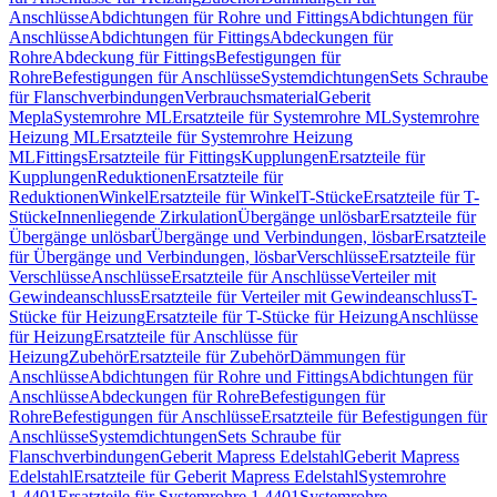
Anschlüsse
Abdichtungen für Rohre und Fittings
Abdichtungen für
Anschlüsse
Abdichtungen für Fittings
Abdeckungen für
Rohre
Abdeckung für Fittings
Befestigungen für
Rohre
Befestigungen für Anschlüsse
Systemdichtungen
Sets Schraube
für Flanschverbindungen
Verbrauchsmaterial
Geberit
Mepla
Systemrohre ML
Ersatzteile für Systemrohre ML
Systemrohre
Heizung ML
Ersatzteile für Systemrohre Heizung
ML
Fittings
Ersatzteile für Fittings
Kupplungen
Ersatzteile für
Kupplungen
Reduktionen
Ersatzteile für
Reduktionen
Winkel
Ersatzteile für Winkel
T-Stücke
Ersatzteile für T-
Stücke
Innenliegende Zirkulation
Übergänge unlösbar
Ersatzteile für
Übergänge unlösbar
Übergänge und Verbindungen, lösbar
Ersatzteile
für Übergänge und Verbindungen, lösbar
Verschlüsse
Ersatzteile für
Verschlüsse
Anschlüsse
Ersatzteile für Anschlüsse
Verteiler mit
Gewindeanschluss
Ersatzteile für Verteiler mit Gewindeanschluss
T-
Stücke für Heizung
Ersatzteile für T-Stücke für Heizung
Anschlüsse
für Heizung
Ersatzteile für Anschlüsse für
Heizung
Zubehör
Ersatzteile für Zubehör
Dämmungen für
Anschlüsse
Abdichtungen für Rohre und Fittings
Abdichtungen für
Anschlüsse
Abdeckungen für Rohre
Befestigungen für
Rohre
Befestigungen für Anschlüsse
Ersatzteile für Befestigungen für
Anschlüsse
Systemdichtungen
Sets Schraube für
Flanschverbindungen
Geberit Mapress Edelstahl
Geberit Mapress
Edelstahl
Ersatzteile für Geberit Mapress Edelstahl
Systemrohre
1.4401
Ersatzteile für Systemrohre 1.4401
Systemrohre