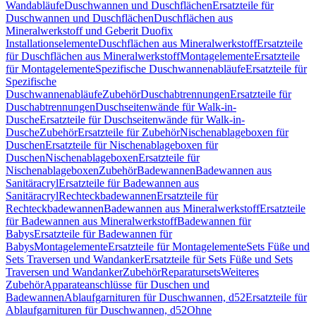
Wandabläufe
Duschwannen und Duschflächen
Ersatzteile für
Duschwannen und Duschflächen
Duschflächen aus
Mineralwerkstoff und Geberit Duofix
Installationselemente
Duschflächen aus Mineralwerkstoff
Ersatzteile
für Duschflächen aus Mineralwerkstoff
Montagelemente
Ersatzteile
für Montagelemente
Spezifische Duschwannenabläufe
Ersatzteile für
Spezifische
Duschwannenabläufe
Zubehör
Duschabtrennungen
Ersatzteile für
Duschabtrennungen
Duschseitenwände für Walk-in-
Dusche
Ersatzteile für Duschseitenwände für Walk-in-
Dusche
Zubehör
Ersatzteile für Zubehör
Nischenablageboxen für
Duschen
Ersatzteile für Nischenablageboxen für
Duschen
Nischenablageboxen
Ersatzteile für
Nischenablageboxen
Zubehör
Badewannen
Badewannen aus
Sanitäracryl
Ersatzteile für Badewannen aus
Sanitäracryl
Rechteckbadewannen
Ersatzteile für
Rechteckbadewannen
Badewannen aus Mineralwerkstoff
Ersatzteile
für Badewannen aus Mineralwerkstoff
Badewannen für
Babys
Ersatzteile für Badewannen für
Babys
Montagelemente
Ersatzteile für Montagelemente
Sets Füße und
Sets Traversen und Wandanker
Ersatzteile für Sets Füße und Sets
Traversen und Wandanker
Zubehör
Reparatursets
Weiteres
Zubehör
Apparateanschlüsse für Duschen und
Badewannen
Ablaufgarnituren für Duschwannen, d52
Ersatzteile für
Ablaufgarnituren für Duschwannen, d52
Ohne