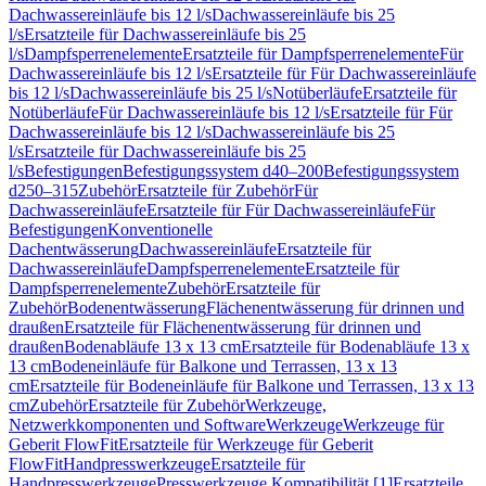
Dachwassereinläufe bis 12 l/s
Dachwassereinläufe bis 25
l/s
Ersatzteile für Dachwassereinläufe bis 25
l/s
Dampfsperrenelemente
Ersatzteile für Dampfsperrenelemente
Für
Dachwassereinläufe bis 12 l/s
Ersatzteile für Für Dachwassereinläufe
bis 12 l/s
Dachwassereinläufe bis 25 l/s
Notüberläufe
Ersatzteile für
Notüberläufe
Für Dachwassereinläufe bis 12 l/s
Ersatzteile für Für
Dachwassereinläufe bis 12 l/s
Dachwassereinläufe bis 25
l/s
Ersatzteile für Dachwassereinläufe bis 25
l/s
Befestigungen
Befestigungssystem d40–200
Befestigungssystem
d250–315
Zubehör
Ersatzteile für Zubehör
Für
Dachwassereinläufe
Ersatzteile für Für Dachwassereinläufe
Für
Befestigungen
Konventionelle
Dachentwässerung
Dachwassereinläufe
Ersatzteile für
Dachwassereinläufe
Dampfsperrenelemente
Ersatzteile für
Dampfsperrenelemente
Zubehör
Ersatzteile für
Zubehör
Bodenentwässerung
Flächenentwässerung für drinnen und
draußen
Ersatzteile für Flächenentwässerung für drinnen und
draußen
Bodenabläufe 13 x 13 cm
Ersatzteile für Bodenabläufe 13 x
13 cm
Bodeneinläufe für Balkone und Terrassen, 13 x 13
cm
Ersatzteile für Bodeneinläufe für Balkone und Terrassen, 13 x 13
cm
Zubehör
Ersatzteile für Zubehör
Werkzeuge,
Netzwerkkomponenten und Software
Werkzeuge
Werkzeuge für
Geberit FlowFit
Ersatzteile für Werkzeuge für Geberit
FlowFit
Handpresswerkzeuge
Ersatzteile für
Handpresswerkzeuge
Presswerkzeuge Kompatibilität [1]
Ersatzteile