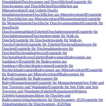
Wandabläufe
Duschwannen und Duschflächen
Ersatzteile für
Duschwannen und Duschflächen
Duschflächen aus
Mineralwerkstoff und Geberit Duofix
Installationselemente
Duschflächen aus Mineralwerkstoff
Ersatzteile
für Duschflächen aus Mineralwerkstoff
Montagelemente
Ersatzteile
für Montagelemente
Spezifische Duschwannenabläufe
Ersatzteile für
Spezifische
Duschwannenabläufe
Zubehör
Duschabtrennungen
Ersatzteile für
Duschabtrennungen
Duschseitenwände für Walk-in-
Dusche
Ersatzteile für Duschseitenwände für Walk-in-
Dusche
Zubehör
Ersatzteile für Zubehör
Nischenablageboxen für
Duschen
Ersatzteile für Nischenablageboxen für
Duschen
Nischenablageboxen
Ersatzteile für
Nischenablageboxen
Zubehör
Badewannen
Badewannen aus
Sanitäracryl
Ersatzteile für Badewannen aus
Sanitäracryl
Rechteckbadewannen
Ersatzteile für
Rechteckbadewannen
Badewannen aus Mineralwerkstoff
Ersatzteile
für Badewannen aus Mineralwerkstoff
Badewannen für
Babys
Ersatzteile für Badewannen für
Babys
Montagelemente
Ersatzteile für Montagelemente
Sets Füße und
Sets Traversen und Wandanker
Ersatzteile für Sets Füße und Sets
Traversen und Wandanker
Zubehör
Reparatursets
Weiteres
Zubehör
Apparateanschlüsse für Duschen und
Badewannen
Ablaufgarnituren für Duschwannen, d52
Ersatzteile für
Ablaufgarnituren für Duschwannen, d52
Ohne