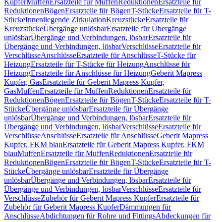
Kupfer
Muffen
Ersatzteile für Muffen
Reduktionen
Ersatzteile für
Reduktionen
Bögen
Ersatzteile für Bögen
T-Stücke
Ersatzteile für T-
Stücke
Innenliegende Zirkulation
Kreuzstücke
Ersatzteile für
Kreuzstücke
Übergänge unlösbar
Ersatzteile für Übergänge
unlösbar
Übergänge und Verbindungen, lösbar
Ersatzteile für
Übergänge und Verbindungen, lösbar
Verschlüsse
Ersatzteile für
Verschlüsse
Anschlüsse
Ersatzteile für Anschlüsse
T-Stücke für
Heizung
Ersatzteile für T-Stücke für Heizung
Anschlüsse für
Heizung
Ersatzteile für Anschlüsse für Heizung
Geberit Mapress
Kupfer, Gas
Ersatzteile für Geberit Mapress Kupfer,
Gas
Muffen
Ersatzteile für Muffen
Reduktionen
Ersatzteile für
Reduktionen
Bögen
Ersatzteile für Bögen
T-Stücke
Ersatzteile für T-
Stücke
Übergänge unlösbar
Ersatzteile für Übergänge
unlösbar
Übergänge und Verbindungen, lösbar
Ersatzteile für
Übergänge und Verbindungen, lösbar
Verschlüsse
Ersatzteile für
Verschlüsse
Anschlüsse
Ersatzteile für Anschlüsse
Geberit Mapress
Kupfer, FKM blau
Ersatzteile für Geberit Mapress Kupfer, FKM
blau
Muffen
Ersatzteile für Muffen
Reduktionen
Ersatzteile für
Reduktionen
Bögen
Ersatzteile für Bögen
T-Stücke
Ersatzteile für T-
Stücke
Übergänge unlösbar
Ersatzteile für Übergänge
unlösbar
Übergänge und Verbindungen, lösbar
Ersatzteile für
Übergänge und Verbindungen, lösbar
Verschlüsse
Ersatzteile für
Verschlüsse
Zubehör für Geberit Mapress Kupfer
Ersatzteile für
Zubehör für Geberit Mapress Kupfer
Dämmungen für
Anschlüsse
Abdichtungen für Rohre und Fittings
Abdeckungen für