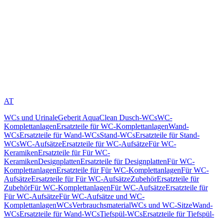
AT
WCs und Urinale
Geberit AquaClean Dusch-WCs
WC-
Komplettanlagen
Ersatzteile für WC-Komplettanlagen
Wand-
WCs
Ersatzteile für Wand-WCs
Stand-WCs
Ersatzteile für Stand-
WCs
WC-Aufsätze
Ersatzteile für WC-Aufsätze
Für WC-
Keramiken
Ersatzteile für Für WC-
Keramiken
Designplatten
Ersatzteile für Designplatten
Für WC-
Komplettanlagen
Ersatzteile für Für WC-Komplettanlagen
Für WC-
Aufsätze
Ersatzteile für Für WC-Aufsätze
Zubehör
Ersatzteile für
Zubehör
Für WC-Komplettanlagen
Für WC-Aufsätze
Ersatzteile für
Für WC-Aufsätze
Für WC-Aufsätze und WC-
Komplettanlagen
WCs
Verbrauchsmaterial
WCs und WC-Sitze
Wand-
WCs
Ersatzteile für Wand-WCs
Tiefspül-WCs
Ersatzteile für Tiefspül-