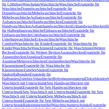
für Löthülsen
Waschplatz
Waschtische
Waschtische
Ersatzteile für
Waschtische
Doppelwaschtische
Ersatzteile für
Doppelwaschtische
Möbelwaschtische
Ersatzteile für
Möbelwaschtische
Aufsatzwaschtische
Ersatzteile für
Aufsatzwaschtische
Handwaschbecken
Ersatzteile für
Handwaschbecken
Aufsatzhandwaschbecken
Eckhandwaschbecken
H
für Halbeinbauwaschtische
Einbauwaschtische
Ersatzteile für
Einbauwaschtische
Unterbauwaschtische
Ersatzteile für
Unterbauwaschtische
Eckwaschtische
Waschtische
Comfort
Waschtische für Kinder
Ersatzteile für Waschtische für
Kinder
Waschtische
Waschrinnen
Ersatzteile für Waschrinnen
Weitere
Becken
Ersatzteile für Weitere Becken
Ausgussbecken
Ersatzteile für
Ausgussbecken
Ausgüsse
Ersatzteile für
Ausgüsse
Mehrzweckbecken
Gipsfangbecken
Waschtische für
Klassenräume
Ersatzteile für Waschtische für
Klassenräume
Zubehör
Säulen
Ersatzteile für
Säulen
Halbsäulen
Ersatzteile für
Halbsäulen
Zubehör
Ablaufdeckel
Befestigungsmaterial
Dekorblenden
W
Waschtisch mit Unterschrank
Sets Handwaschbecken mit
Unterschrank
Ersatzteile für Sets Handwaschbecken mit
Unterschrank
Sets Waschtisch mit Unterschrank
Ersatzteile für Sets
Waschtisch mit Unterschrank
Sets Möbelwaschtisch mit
Unterschrank
Ersatzteile für Sets Möbelwaschtisch mit
Unterschrank
Badezimmermöbel
Waschtischunterschränke
Ersatzteile