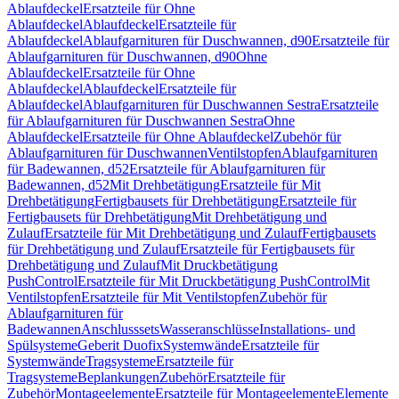
Ablaufdeckel
Ersatzteile für Ohne
Ablaufdeckel
Ablaufdeckel
Ersatzteile für
Ablaufdeckel
Ablaufgarnituren für Duschwannen, d90
Ersatzteile für
Ablaufgarnituren für Duschwannen, d90
Ohne
Ablaufdeckel
Ersatzteile für Ohne
Ablaufdeckel
Ablaufdeckel
Ersatzteile für
Ablaufdeckel
Ablaufgarnituren für Duschwannen Sestra
Ersatzteile
für Ablaufgarnituren für Duschwannen Sestra
Ohne
Ablaufdeckel
Ersatzteile für Ohne Ablaufdeckel
Zubehör für
Ablaufgarnituren für Duschwannen
Ventilstopfen
Ablaufgarnituren
für Badewannen, d52
Ersatzteile für Ablaufgarnituren für
Badewannen, d52
Mit Drehbetätigung
Ersatzteile für Mit
Drehbetätigung
Fertigbausets für Drehbetätigung
Ersatzteile für
Fertigbausets für Drehbetätigung
Mit Drehbetätigung und
Zulauf
Ersatzteile für Mit Drehbetätigung und Zulauf
Fertigbausets
für Drehbetätigung und Zulauf
Ersatzteile für Fertigbausets für
Drehbetätigung und Zulauf
Mit Druckbetätigung
PushControl
Ersatzteile für Mit Druckbetätigung PushControl
Mit
Ventilstopfen
Ersatzteile für Mit Ventilstopfen
Zubehör für
Ablaufgarnituren für
Badewannen
Anschlusssets
Wasseranschlüsse
Installations- und
Spülsysteme
Geberit Duofix
Systemwände
Ersatzteile für
Systemwände
Tragsysteme
Ersatzteile für
Tragsysteme
Beplankungen
Zubehör
Ersatzteile für
Zubehör
Montageelemente
Ersatzteile für Montageelemente
Elemente