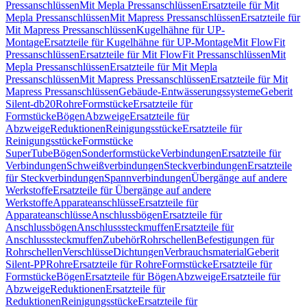
Pressanschlüssen
Mit Mepla Pressanschlüssen
Ersatzteile für Mit
Mepla Pressanschlüssen
Mit Mapress Pressanschlüssen
Ersatzteile für
Mit Mapress Pressanschlüssen
Kugelhähne für UP-
Montage
Ersatzteile für Kugelhähne für UP-Montage
Mit FlowFit
Pressanschlüssen
Ersatzteile für Mit FlowFit Pressanschlüssen
Mit
Mepla Pressanschlüssen
Ersatzteile für Mit Mepla
Pressanschlüssen
Mit Mapress Pressanschlüssen
Ersatzteile für Mit
Mapress Pressanschlüssen
Gebäude-Entwässerungssysteme
Geberit
Silent-db20
Rohre
Formstücke
Ersatzteile für
Formstücke
Bögen
Abzweige
Ersatzteile für
Abzweige
Reduktionen
Reinigungsstücke
Ersatzteile für
Reinigungsstücke
Formstücke
SuperTube
Bögen
Sonderformstücke
Verbindungen
Ersatzteile für
Verbindungen
Schweißverbindungen
Steckverbindungen
Ersatzteile
für Steckverbindungen
Spannverbindungen
Übergänge auf andere
Werkstoffe
Ersatzteile für Übergänge auf andere
Werkstoffe
Apparateanschlüsse
Ersatzteile für
Apparateanschlüsse
Anschlussbögen
Ersatzteile für
Anschlussbögen
Anschlusssteckmuffen
Ersatzteile für
Anschlusssteckmuffen
Zubehör
Rohrschellen
Befestigungen für
Rohrschellen
Verschlüsse
Dichtungen
Verbrauchsmaterial
Geberit
Silent-PP
Rohre
Ersatzteile für Rohre
Formstücke
Ersatzteile für
Formstücke
Bögen
Ersatzteile für Bögen
Abzweige
Ersatzteile für
Abzweige
Reduktionen
Ersatzteile für
Reduktionen
Reinigungsstücke
Ersatzteile für