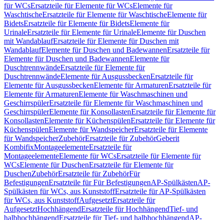
für WCs
Ersatzteile für Elemente für WCs
Elemente für
Waschtische
Ersatzteile für Elemente für Waschtische
Elemente für
Bidets
Ersatzteile für Elemente für Bidets
Elemente für
Urinale
Ersatzteile für Elemente für Urinale
Elemente für Duschen
mit Wandablauf
Ersatzteile für Elemente für Duschen mit
Wandablauf
Elemente für Duschen und Badewannen
Ersatzteile für
Elemente für Duschen und Badewannen
Elemente für
Duschtrennwände
Ersatzteile für Elemente für
Duschtrennwände
Elemente für Ausgussbecken
Ersatzteile für
Elemente für Ausgussbecken
Elemente für Armaturen
Ersatzteile für
Elemente für Armaturen
Elemente für Waschmaschinen und
Geschirrspüler
Ersatzteile für Elemente für Waschmaschinen und
Geschirrspüler
Elemente für Konsollasten
Ersatzteile für Elemente für
Konsollasten
Elemente für Küchenspülen
Ersatzteile für Elemente für
Küchenspülen
Elemente für Wandspeicher
Ersatzteile für Elemente
für Wandspeicher
Zubehör
Ersatzteile für Zubehör
Geberit
Kombifix
Montageelemente
Ersatzteile für
Montageelemente
Elemente für WCs
Ersatzteile für Elemente für
WCs
Elemente für Duschen
Ersatzteile für Elemente für
Duschen
Zubehör
Ersatzteile für Zubehör
Für
Befestigungen
Ersatzteile für Für Befestigungen
AP-Spülkästen
AP-
Spülkästen für WCs, aus Kunststoff
Ersatzteile für AP-Spülkästen
für WCs, aus Kunststoff
Aufgesetzt
Ersatzteile für
Aufgesetzt
Hochhängend
Ersatzteile für Hochhängend
Tief- und
halbhochhängend
Ersatzteile für Tief- und halbhochhängend
AP-