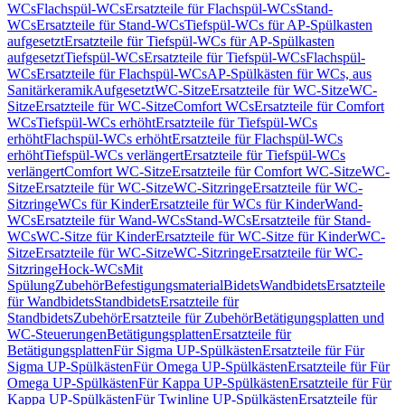
WCs
Flachspül-WCs
Ersatzteile für Flachspül-WCs
Stand-
WCs
Ersatzteile für Stand-WCs
Tiefspül-WCs für AP-Spülkasten
aufgesetzt
Ersatzteile für Tiefspül-WCs für AP-Spülkasten
aufgesetzt
Tiefspül-WCs
Ersatzteile für Tiefspül-WCs
Flachspül-
WCs
Ersatzteile für Flachspül-WCs
AP-Spülkästen für WCs, aus
Sanitärkeramik
Aufgesetzt
WC-Sitze
Ersatzteile für WC-Sitze
WC-
Sitze
Ersatzteile für WC-Sitze
Comfort WCs
Ersatzteile für Comfort
WCs
Tiefspül-WCs erhöht
Ersatzteile für Tiefspül-WCs
erhöht
Flachspül-WCs erhöht
Ersatzteile für Flachspül-WCs
erhöht
Tiefspül-WCs verlängert
Ersatzteile für Tiefspül-WCs
verlängert
Comfort WC-Sitze
Ersatzteile für Comfort WC-Sitze
WC-
Sitze
Ersatzteile für WC-Sitze
WC-Sitzringe
Ersatzteile für WC-
Sitzringe
WCs für Kinder
Ersatzteile für WCs für Kinder
Wand-
WCs
Ersatzteile für Wand-WCs
Stand-WCs
Ersatzteile für Stand-
WCs
WC-Sitze für Kinder
Ersatzteile für WC-Sitze für Kinder
WC-
Sitze
Ersatzteile für WC-Sitze
WC-Sitzringe
Ersatzteile für WC-
Sitzringe
Hock-WCs
Mit
Spülung
Zubehör
Befestigungsmaterial
Bidets
Wandbidets
Ersatzteile
für Wandbidets
Standbidets
Ersatzteile für
Standbidets
Zubehör
Ersatzteile für Zubehör
Betätigungsplatten und
WC-Steuerungen
Betätigungsplatten
Ersatzteile für
Betätigungsplatten
Für Sigma UP-Spülkästen
Ersatzteile für Für
Sigma UP-Spülkästen
Für Omega UP-Spülkästen
Ersatzteile für Für
Omega UP-Spülkästen
Für Kappa UP-Spülkästen
Ersatzteile für Für
Kappa UP-Spülkästen
Für Twinline UP-Spülkästen
Ersatzteile für