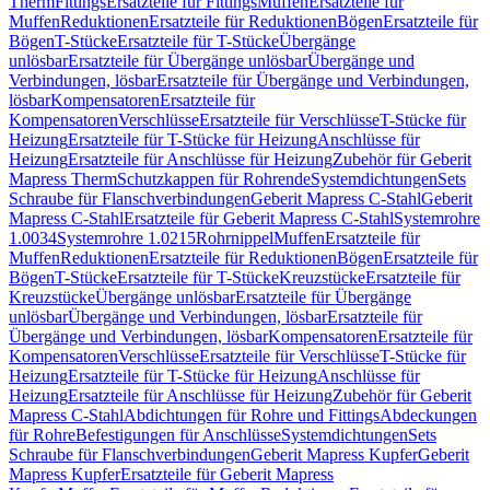
Therm
Fittings
Ersatzteile für Fittings
Muffen
Ersatzteile für
Muffen
Reduktionen
Ersatzteile für Reduktionen
Bögen
Ersatzteile für
Bögen
T-Stücke
Ersatzteile für T-Stücke
Übergänge
unlösbar
Ersatzteile für Übergänge unlösbar
Übergänge und
Verbindungen, lösbar
Ersatzteile für Übergänge und Verbindungen,
lösbar
Kompensatoren
Ersatzteile für
Kompensatoren
Verschlüsse
Ersatzteile für Verschlüsse
T-Stücke für
Heizung
Ersatzteile für T-Stücke für Heizung
Anschlüsse für
Heizung
Ersatzteile für Anschlüsse für Heizung
Zubehör für Geberit
Mapress Therm
Schutzkappen für Rohrende
Systemdichtungen
Sets
Schraube für Flanschverbindungen
Geberit Mapress C-Stahl
Geberit
Mapress C-Stahl
Ersatzteile für Geberit Mapress C-Stahl
Systemrohre
1.0034
Systemrohre 1.0215
Rohrnippel
Muffen
Ersatzteile für
Muffen
Reduktionen
Ersatzteile für Reduktionen
Bögen
Ersatzteile für
Bögen
T-Stücke
Ersatzteile für T-Stücke
Kreuzstücke
Ersatzteile für
Kreuzstücke
Übergänge unlösbar
Ersatzteile für Übergänge
unlösbar
Übergänge und Verbindungen, lösbar
Ersatzteile für
Übergänge und Verbindungen, lösbar
Kompensatoren
Ersatzteile für
Kompensatoren
Verschlüsse
Ersatzteile für Verschlüsse
T-Stücke für
Heizung
Ersatzteile für T-Stücke für Heizung
Anschlüsse für
Heizung
Ersatzteile für Anschlüsse für Heizung
Zubehör für Geberit
Mapress C-Stahl
Abdichtungen für Rohre und Fittings
Abdeckungen
für Rohre
Befestigungen für Anschlüsse
Systemdichtungen
Sets
Schraube für Flanschverbindungen
Geberit Mapress Kupfer
Geberit
Mapress Kupfer
Ersatzteile für Geberit Mapress