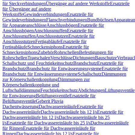
für Steckverbindungen
Übergänge auf andere Werkstoffe
Ersatzteile
für Übergänge auf andere
Werkstoffe
Gewindeverbindungen
Ersatzteile für
Gewindeverbindungen
Flanschverbindungen
Bundbüchsen
Apparatean
für Apparateanschlüsse
Anschlussbögen
Ersatzteile für
Anschlussbögen
Anschlussmuffen
Ersatzteile für
Anschlussmuffen
Anschlussstutzen
Ersatzteile für
Anschlussstutzen
Fertigabläufe
Ersatzteile für
Fertigabläufe
Schneckensiphons
Ersatzteile für
Schneckensiphons
Zubehör
Rohrschellen
Befestigungen für
Rohrschellen
Tragschalen
Verschlüsse
Dichtungen
Bauschutze
Verbrauc
Schallschutz und Feuchtigkeitsschutz
Brandschutz
Ersatzteile für
Brandschutz
Brandschutz für Entwässerungssysteme
Ersatzteile für
Brandschutz für Entwässerungssysteme
Schallschutz
Dämmungen
zur Körperschallentkopplung
Dämmungen zur
Körperschallentkopplung und
Luftschalldämmung
Feuchtigkeitsschutz
Abdichtungen
Lüftungsventile
für Entwässerung
Belüftungsventile
Ersatzteile für
Belüftungsventile
Geberit Pluvia
Dachentwässerung
Dachwassereinläufe
Ersatzteile für
Dachwassereinläufe
Dachwassereinläufe bis 12 l/s
Ersatzteile für
Dachwassereinläufe bis 12 l/s
Dachwassereinläufe bis 25
l/s
Ersatzteile für Dachwassereinläufe bis 25 l/s
Dachwassereinläufe
für Rinnen
Ersatzteile für Dachwassereinläufe für
Rinnen
Dachwassereinläufe bis 12 l/s
Ersatzteile für