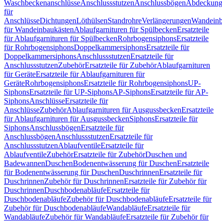
Waschbeckenanschlüsse
Anschlussstutzen
Anschlussbögen
Abdeckung
für
Anschlüsse
Dichtungen
Löthülsen
Standrohre
Verlängerungen
Wandeinb
für Wandeinbaukästen
Ablaufgarnituren für Spülbecken
Ersatzteile
für Ablaufgarnituren für Spülbecken
Rohrbogensiphons
Ersatzteile
für Rohrbogensiphons
Doppelkammersiphons
Ersatzteile für
Doppelkammersiphons
Anschlussstutzen
Ersatzteile für
Anschlussstutzen
Zubehör
Ersatzteile für Zubehör
Ablaufgarnituren
für Geräte
Ersatzteile für Ablaufgarnituren für
Geräte
Rohrbogensiphons
Ersatzteile für Rohrbogensiphons
UP-
Siphons
Ersatzteile für UP-Siphons
AP-Siphons
Ersatzteile für AP-
Siphons
Anschlüsse
Ersatzteile für
Anschlüsse
Zubehör
Ablaufgarnituren für Ausgussbecken
Ersatzteile
für Ablaufgarnituren für Ausgussbecken
Siphons
Ersatzteile für
Siphons
Anschlussbögen
Ersatzteile für
Anschlussbögen
Anschlussstutzen
Ersatzteile für
Anschlussstutzen
Ablaufventile
Ersatzteile für
Ablaufventile
Zubehör
Ersatzteile für Zubehör
Duschen und
Badewannen
Duschen
Bodenentwässerung für Duschen
Ersatzteile
für Bodenentwässerung für Duschen
Duschrinnen
Ersatzteile für
Duschrinnen
Zubehör für Duschrinnen
Ersatzteile für Zubehör für
Duschrinnen
Duschbodenabläufe
Ersatzteile für
Duschbodenabläufe
Zubehör für Duschbodenabläufe
Ersatzteile für
Zubehör für Duschbodenabläufe
Wandabläufe
Ersatzteile für
Wandabläufe
Zubehör für Wandabläufe
Ersatzteile für Zubehör für