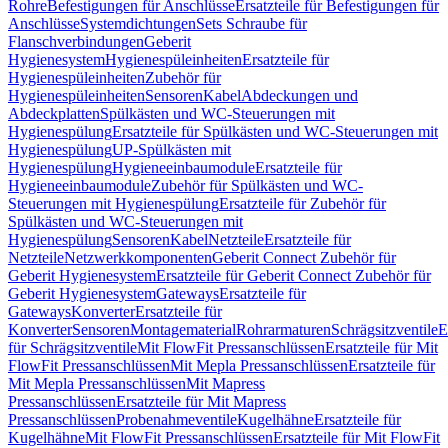
Rohre
Befestigungen für Anschlüsse
Ersatzteile für Befestigungen für
Anschlüsse
Systemdichtungen
Sets Schraube für
Flanschverbindungen
Geberit
Hygienesystem
Hygienespüleinheiten
Ersatzteile für
Hygienespüleinheiten
Zubehör für
Hygienespüleinheiten
Sensoren
Kabel
Abdeckungen und
Abdeckplatten
Spülkästen und WC-Steuerungen mit
Hygienespülung
Ersatzteile für Spülkästen und WC-Steuerungen mit
Hygienespülung
UP-Spülkästen mit
Hygienespülung
Hygieneeinbaumodule
Ersatzteile für
Hygieneeinbaumodule
Zubehör für Spülkästen und WC-
Steuerungen mit Hygienespülung
Ersatzteile für Zubehör für
Spülkästen und WC-Steuerungen mit
Hygienespülung
Sensoren
Kabel
Netzteile
Ersatzteile für
Netzteile
Netzwerkkomponenten
Geberit Connect Zubehör für
Geberit Hygienesystem
Ersatzteile für Geberit Connect Zubehör für
Geberit Hygienesystem
Gateways
Ersatzteile für
Gateways
Konverter
Ersatzteile für
Konverter
Sensoren
Montagematerial
Rohrarmaturen
Schrägsitzventile
E
für Schrägsitzventile
Mit FlowFit Pressanschlüssen
Ersatzteile für Mit
FlowFit Pressanschlüssen
Mit Mepla Pressanschlüssen
Ersatzteile für
Mit Mepla Pressanschlüssen
Mit Mapress
Pressanschlüssen
Ersatzteile für Mit Mapress
Pressanschlüssen
Probenahmeventile
Kugelhähne
Ersatzteile für
Kugelhähne
Mit FlowFit Pressanschlüssen
Ersatzteile für Mit FlowFit