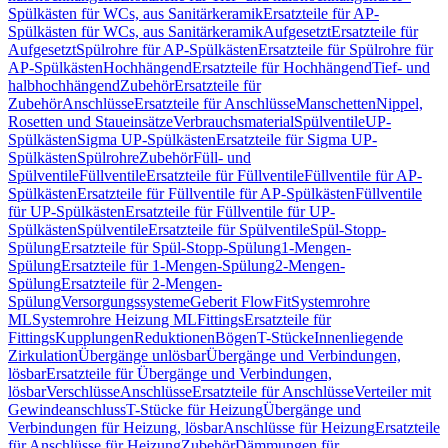
Spülkästen für WCs, aus Sanitärkeramik
Ersatzteile für AP-
Spülkästen für WCs, aus Sanitärkeramik
Aufgesetzt
Ersatzteile für
Aufgesetzt
Spülrohre für AP-Spülkästen
Ersatzteile für Spülrohre für
AP-Spülkästen
Hochhängend
Ersatzteile für Hochhängend
Tief- und
halbhochhängend
Zubehör
Ersatzteile für
Zubehör
Anschlüsse
Ersatzteile für Anschlüsse
Manschetten
Nippel,
Rosetten und Staueinsätze
Verbrauchsmaterial
Spülventile
UP-
Spülkästen
Sigma UP-Spülkästen
Ersatzteile für Sigma UP-
Spülkästen
Spülrohre
Zubehör
Füll- und
Spülventile
Füllventile
Ersatzteile für Füllventile
Füllventile für AP-
Spülkästen
Ersatzteile für Füllventile für AP-Spülkästen
Füllventile
für UP-Spülkästen
Ersatzteile für Füllventile für UP-
Spülkästen
Spülventile
Ersatzteile für Spülventile
Spül-Stopp-
Spülung
Ersatzteile für Spül-Stopp-Spülung
1-Mengen-
Spülung
Ersatzteile für 1-Mengen-Spülung
2-Mengen-
Spülung
Ersatzteile für 2-Mengen-
Spülung
Versorgungssysteme
Geberit FlowFit
Systemrohre
ML
Systemrohre Heizung ML
Fittings
Ersatzteile für
Fittings
Kupplungen
Reduktionen
Bögen
T-Stücke
Innenliegende
Zirkulation
Übergänge unlösbar
Übergänge und Verbindungen,
lösbar
Ersatzteile für Übergänge und Verbindungen,
lösbar
Verschlüsse
Anschlüsse
Ersatzteile für Anschlüsse
Verteiler mit
Gewindeanschluss
T-Stücke für Heizung
Übergänge und
Verbindungen für Heizung, lösbar
Anschlüsse für Heizung
Ersatzteile
für Anschlüsse für Heizung
Zubehör
Dämmungen für