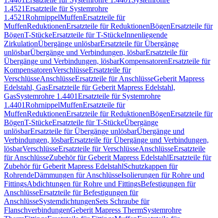
1.4521
Ersatzteile für Systemrohre
1.4521
Rohrnippel
Muffen
Ersatzteile für
Muffen
Reduktionen
Ersatzteile für Reduktionen
Bögen
Ersatzteile für
Bögen
T-Stücke
Ersatzteile für T-Stücke
Innenliegende
Zirkulation
Übergänge unlösbar
Ersatzteile für Übergänge
unlösbar
Übergänge und Verbindungen, lösbar
Ersatzteile für
Übergänge und Verbindungen, lösbar
Kompensatoren
Ersatzteile für
Kompensatoren
Verschlüsse
Ersatzteile für
Verschlüsse
Anschlüsse
Ersatzteile für Anschlüsse
Geberit Mapress
Edelstahl, Gas
Ersatzteile für Geberit Mapress Edelstahl,
Gas
Systemrohre 1.4401
Ersatzteile für Systemrohre
1.4401
Rohrnippel
Muffen
Ersatzteile für
Muffen
Reduktionen
Ersatzteile für Reduktionen
Bögen
Ersatzteile für
Bögen
T-Stücke
Ersatzteile für T-Stücke
Übergänge
unlösbar
Ersatzteile für Übergänge unlösbar
Übergänge und
Verbindungen, lösbar
Ersatzteile für Übergänge und Verbindungen,
lösbar
Verschlüsse
Ersatzteile für Verschlüsse
Anschlüsse
Ersatzteile
für Anschlüsse
Zubehör für Geberit Mapress Edelstahl
Ersatzteile für
Zubehör für Geberit Mapress Edelstahl
Schutzkappen für
Rohrende
Dämmungen für Anschlüsse
Isolierungen für Rohre und
Fittings
Abdichtungen für Rohre und Fittings
Befestigungen für
Anschlüsse
Ersatzteile für Befestigungen für
Anschlüsse
Systemdichtungen
Sets Schraube für
Flanschverbindungen
Geberit Mapress Therm
Systemrohre