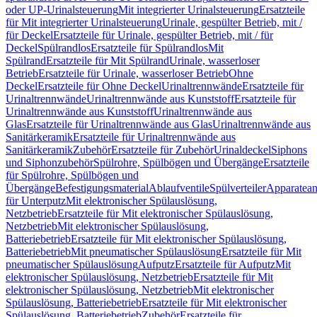
oder UP-Urinalsteuerung
Mit integrierter Urinalsteuerung
Ersatzteile
für Mit integrierter Urinalsteuerung
Urinale, gespülter Betrieb, mit /
für Deckel
Ersatzteile für Urinale, gespülter Betrieb, mit / für
Deckel
Spülrandlos
Ersatzteile für Spülrandlos
Mit
Spülrand
Ersatzteile für Mit Spülrand
Urinale, wasserloser
Betrieb
Ersatzteile für Urinale, wasserloser Betrieb
Ohne
Deckel
Ersatzteile für Ohne Deckel
Urinaltrennwände
Ersatzteile für
Urinaltrennwände
Urinaltrennwände aus Kunststoff
Ersatzteile für
Urinaltrennwände aus Kunststoff
Urinaltrennwände aus
Glas
Ersatzteile für Urinaltrennwände aus Glas
Urinaltrennwände aus
Sanitärkeramik
Ersatzteile für Urinaltrennwände aus
Sanitärkeramik
Zubehör
Ersatzteile für Zubehör
Urinaldeckel
Siphons
und Siphonzubehör
Spülrohre, Spülbögen und Übergänge
Ersatzteile
für Spülrohre, Spülbögen und
Übergänge
Befestigungsmaterial
Ablaufventile
Spülverteiler
Apparatean
für Unterputz
Mit elektronischer Spülauslösung,
Netzbetrieb
Ersatzteile für Mit elektronischer Spülauslösung,
Netzbetrieb
Mit elektronischer Spülauslösung,
Batteriebetrieb
Ersatzteile für Mit elektronischer Spülauslösung,
Batteriebetrieb
Mit pneumatischer Spülauslösung
Ersatzteile für Mit
pneumatischer Spülauslösung
Aufputz
Ersatzteile für Aufputz
Mit
elektronischer Spülauslösung, Netzbetrieb
Ersatzteile für Mit
elektronischer Spülauslösung, Netzbetrieb
Mit elektronischer
Spülauslösung, Batteriebetrieb
Ersatzteile für Mit elektronischer
Spülauslösung, Batteriebetrieb
Zubehör
Ersatzteile für