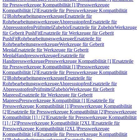
für Presswerkzeuge Kompatibilität [1]
Presswerkzeuge
Kompatibilität [2]
Ersatzteile für Presswerkzeuge Kompatibilität
[2]
Rohrbearbeitungswerkzeuge
Ersatzteile für
Rohrbearbeitungswerkzeuge
Abpressstopfen
Ersatzteile für
Abpressstopfen
Prüfmittel
Zubehör
Ersatzteile für Zubehör
Werkzeuge
für Geberit PushFit
Ersatzteile für Werkzeuge für Geberit
PushFit
Rohrbearbeitungswerkzeuge
Ersatzteile für
Rohrbearbeitungswerkzeuge
Werkzeuge für Geberit
Mepla
Ersatzteile für Werkzeuge für Geberit
Mepla
Handpresswerkzeuge
Ersatzteile für
Handpresswerkzeuge
Presswerkzeuge Kompatibilität [1]
Ersatzteile
für Presswerkzeuge Kompatibilität [1]
Presswerkzeuge
Kompatibilität [2]
Ersatzteile für Presswerkzeuge Kompatibilität
[2]
Rohrbearbeitungswerkzeuge
Ersatzteile für
Rohrbearbeitungswerkzeuge
Abpressstopfen
Ersatzteile für
Abpressstopfen
Prüfmittel
Zubehör
Werkzeuge für Geberit
Mapress
Ersatzteile für Werkzeuge für Geberit
Mapress
Presswerkzeuge Kompatibilität [1]
Ersatzteile für
Presswerkzeuge Kompatibilität [1]
Presswerkzeuge Kompatibilität
[2]
Ersatzteile für Presswerkzeuge Kompatibilität [2]
Presswerkzeuge
Kompatibilität [1] / [2]
Ersatzteile für Presswerkzeuge Kompatibilität
[1] / [2]
Presswerkzeuge Kompatibilität [2XL]
Ersatzteile für
Presswerkzeuge Kompatibilität [2XL]
Presswerkzeuge
Kompatibilität [4]
Ersatzteile für Presswerkzeuge Kompatibilität
[4]
Rohrbearbeitungswerkzeuge
Ersatzteile für