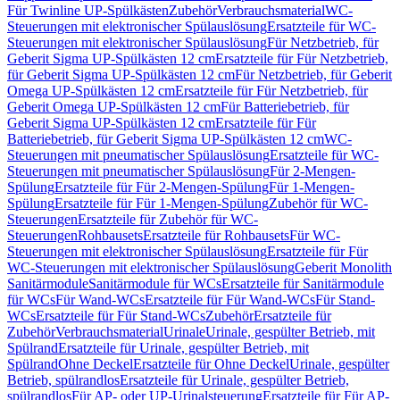
Für Twinline UP-Spülkästen
Zubehör
Verbrauchsmaterial
WC-
Steuerungen mit elektronischer Spülauslösung
Ersatzteile für WC-
Steuerungen mit elektronischer Spülauslösung
Für Netzbetrieb, für
Geberit Sigma UP-Spülkästen 12 cm
Ersatzteile für Für Netzbetrieb,
für Geberit Sigma UP-Spülkästen 12 cm
Für Netzbetrieb, für Geberit
Omega UP-Spülkästen 12 cm
Ersatzteile für Für Netzbetrieb, für
Geberit Omega UP-Spülkästen 12 cm
Für Batteriebetrieb, für
Geberit Sigma UP-Spülkästen 12 cm
Ersatzteile für Für
Batteriebetrieb, für Geberit Sigma UP-Spülkästen 12 cm
WC-
Steuerungen mit pneumatischer Spülauslösung
Ersatzteile für WC-
Steuerungen mit pneumatischer Spülauslösung
Für 2-Mengen-
Spülung
Ersatzteile für Für 2-Mengen-Spülung
Für 1-Mengen-
Spülung
Ersatzteile für Für 1-Mengen-Spülung
Zubehör für WC-
Steuerungen
Ersatzteile für Zubehör für WC-
Steuerungen
Rohbausets
Ersatzteile für Rohbausets
Für WC-
Steuerungen mit elektronischer Spülauslösung
Ersatzteile für Für
WC-Steuerungen mit elektronischer Spülauslösung
Geberit Monolith
Sanitärmodule
Sanitärmodule für WCs
Ersatzteile für Sanitärmodule
für WCs
Für Wand-WCs
Ersatzteile für Für Wand-WCs
Für Stand-
WCs
Ersatzteile für Für Stand-WCs
Zubehör
Ersatzteile für
Zubehör
Verbrauchsmaterial
Urinale
Urinale, gespülter Betrieb, mit
Spülrand
Ersatzteile für Urinale, gespülter Betrieb, mit
Spülrand
Ohne Deckel
Ersatzteile für Ohne Deckel
Urinale, gespülter
Betrieb, spülrandlos
Ersatzteile für Urinale, gespülter Betrieb,
spülrandlos
Für AP- oder UP-Urinalsteuerung
Ersatzteile für Für AP-