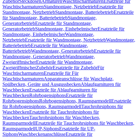
Zubehör
Steckdosen
Armaturen
Waschtischarmaturen
Ersatzteile für
Waschtischarmaturen
Standmontage, Netzbetrieb
Ersatzteile für
Standmontage, Netzbetrieb
Standmontage, Batteriebetrieb
Ersatzteile
für Standmontage, Batteriebetrieb
Standmontage,
Generatorbetrieb
Ersatzteile für Standmontage,
Generatorbetrieb
Standmontage, Einhebelmischer
Ersatzteile für
Standmontage, Einhebelmischer
Wandmontage,
Netzbetrieb
Ersatzteile für Wandmontage, Netzbetrieb
Wandmontage,
Batteriebetrieb
Ersatzteile für Wandmontage,
Batteriebetrieb
Wandmontage, Generatorbetrieb
Ersatzteile für
Wandmontage, Generatorbetrieb
Wandmontage,
Zweigriffmischer
Ersatzteile für Wandmontage,
Zweigriffmischer
Zubehör
Ersatzteile für Zubehör
Für
Waschtischarmaturen
Ersatzteile für Für
Waschtischarmaturen
Apparateanschlüsse für Waschplatz,
Spülbecken, Geräte und Ausgussbecken
Ablaufgarnituren für
Waschbecken
Ersatzteile für Ablaufgarnituren für
Waschbecken
Rohrbogensiphons
Ersatzteile für
Rohrbogensiphons
Rohrbogensiphons, Raumsparmodell
Ersatzteile
für Rohrbogensiphons, Raumsparmodell
Tauchrohrsiphons für
Waschbecken
Ersatzteile für Tauchrohrsiphons für
Waschbecken
Tauchrohrsiphons für Waschbecken,
Raumsparmodell
Ersatzteile für Tauchrohrsiphons für Waschbecken,
Raumsparmodell
UP-Siphons
Ersatzteile für UP-
Siphons
Waschbeckenanschlüsse
Ersatzteile für