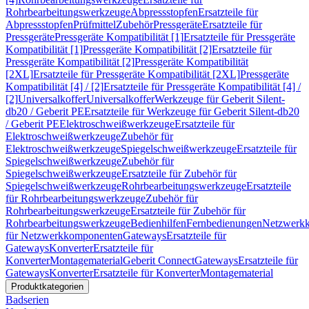
Rohrbearbeitungswerkzeuge
Abpressstopfen
Ersatzteile für
Abpressstopfen
Prüfmittel
Zubehör
Pressgeräte
Ersatzteile für
Pressgeräte
Pressgeräte Kompatibilität [1]
Ersatzteile für Pressgeräte
Kompatibilität [1]
Pressgeräte Kompatibilität [2]
Ersatzteile für
Pressgeräte Kompatibilität [2]
Pressgeräte Kompatibilität
[2XL]
Ersatzteile für Pressgeräte Kompatibilität [2XL]
Pressgeräte
Kompatibilität [4] / [2]
Ersatzteile für Pressgeräte Kompatibilität [4] /
[2]
Universalkoffer
Universalkoffer
Werkzeuge für Geberit Silent-
db20 / Geberit PE
Ersatzteile für Werkzeuge für Geberit Silent-db20
/ Geberit PE
Elektroschweißwerkzeuge
Ersatzteile für
Elektroschweißwerkzeuge
Zubehör für
Elektroschweißwerkzeuge
Spiegelschweißwerkzeuge
Ersatzteile für
Spiegelschweißwerkzeuge
Zubehör für
Spiegelschweißwerkzeuge
Ersatzteile für Zubehör für
Spiegelschweißwerkzeuge
Rohrbearbeitungswerkzeuge
Ersatzteile
für Rohrbearbeitungswerkzeuge
Zubehör für
Rohrbearbeitungswerkzeuge
Ersatzteile für Zubehör für
Rohrbearbeitungswerkzeuge
Bedienhilfen
Fernbedienungen
Netzwerk
für Netzwerkkomponenten
Gateways
Ersatzteile für
Gateways
Konverter
Ersatzteile für
Konverter
Montagematerial
Geberit Connect
Gateways
Ersatzteile für
Gateways
Konverter
Ersatzteile für Konverter
Montagematerial
Produktkategorien
Badserien