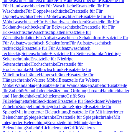
für Waschtischunterschränke
Für Handwaschbecken
Ersatzteile für
Für Handwaschbecken
Für Waschtische
Ersatzteile für Für
Waschtische
Für Doppelwaschtische
Ersatzteile für Für
Doppelwaschtische
Für Möbelwaschtische
Ersatzteile für Für
Möbelwaschtische
Für Eckhandwaschbecken
Ersatzteile für Für
Eckhandwaschbecken
Für Eckwaschtische
Ersatzteile für Für
Eckwaschtische
Waschtischplatten
Ersatzteile für
Waschtischplatten
Für Aufsatzwaschtisch Schalenform
Ersatzteile für
Für Aufsatzwaschtisch Schalenform
Für Aufsatzwaschtisch
rechteckig
Ersatzteile für Für Aufsatzwaschtisch
rechteckig
Seitenschränke
Ersatzteile für Seitenschränke
Niedrige
Seitenschränke
Ersatzteile für Niedrige
Seitenschränke
Hochschränke
Ersatzteile für
Hochschränke
Mittelhochschränke
Ersatzteile für
Mittelhochschränke
Hängeschränke
Ersatzteile für
Hängeschränke
Weitere Möbel
Ersatzteile für Weitere
Möbel
Wandablagen
Ersatzteile für Wandablagen
Zubehör
Ersatzteile
für Zubehör
Schubladeneinsätze und Ordnungsboxen
Handtuchhalter
und Handtuchhaken
Lichtelemente
Griffe
Sets
Füße
Magnettafeln
Steckdosen
Ersatzteile für Steckdosen
Weiteres
Zubehör
Spiegel und Spiegelschränke
Spiegel
Ersatzteile für
Spiegel
Mit integrierter Beleuchtung
Ersatzteile für Mit integrierter
Beleuchtung
Spiegelschränke
Ersatzteile für Spiegelschränke
Mit
integrierter Beleuchtung
Ersatzteile für Mit integrierter
Beleuchtung
Zubehör
Lichtelemente
Griffe
Weiteres