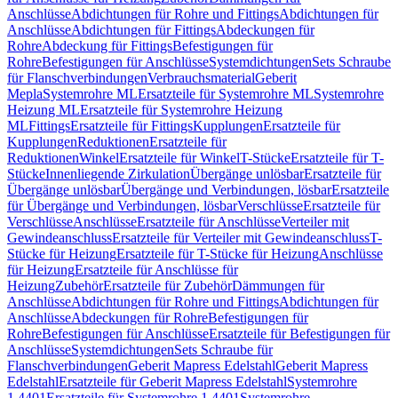
Anschlüsse
Abdichtungen für Rohre und Fittings
Abdichtungen für
Anschlüsse
Abdichtungen für Fittings
Abdeckungen für
Rohre
Abdeckung für Fittings
Befestigungen für
Rohre
Befestigungen für Anschlüsse
Systemdichtungen
Sets Schraube
für Flanschverbindungen
Verbrauchsmaterial
Geberit
Mepla
Systemrohre ML
Ersatzteile für Systemrohre ML
Systemrohre
Heizung ML
Ersatzteile für Systemrohre Heizung
ML
Fittings
Ersatzteile für Fittings
Kupplungen
Ersatzteile für
Kupplungen
Reduktionen
Ersatzteile für
Reduktionen
Winkel
Ersatzteile für Winkel
T-Stücke
Ersatzteile für T-
Stücke
Innenliegende Zirkulation
Übergänge unlösbar
Ersatzteile für
Übergänge unlösbar
Übergänge und Verbindungen, lösbar
Ersatzteile
für Übergänge und Verbindungen, lösbar
Verschlüsse
Ersatzteile für
Verschlüsse
Anschlüsse
Ersatzteile für Anschlüsse
Verteiler mit
Gewindeanschluss
Ersatzteile für Verteiler mit Gewindeanschluss
T-
Stücke für Heizung
Ersatzteile für T-Stücke für Heizung
Anschlüsse
für Heizung
Ersatzteile für Anschlüsse für
Heizung
Zubehör
Ersatzteile für Zubehör
Dämmungen für
Anschlüsse
Abdichtungen für Rohre und Fittings
Abdichtungen für
Anschlüsse
Abdeckungen für Rohre
Befestigungen für
Rohre
Befestigungen für Anschlüsse
Ersatzteile für Befestigungen für
Anschlüsse
Systemdichtungen
Sets Schraube für
Flanschverbindungen
Geberit Mapress Edelstahl
Geberit Mapress
Edelstahl
Ersatzteile für Geberit Mapress Edelstahl
Systemrohre
1.4401
Ersatzteile für Systemrohre 1.4401
Systemrohre