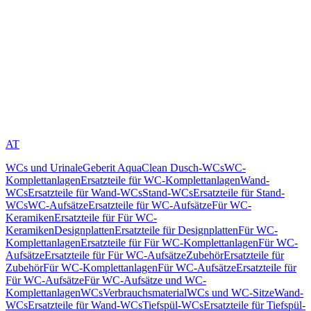
AT
WCs und Urinale
Geberit AquaClean Dusch-WCs
WC-
Komplettanlagen
Ersatzteile für WC-Komplettanlagen
Wand-
WCs
Ersatzteile für Wand-WCs
Stand-WCs
Ersatzteile für Stand-
WCs
WC-Aufsätze
Ersatzteile für WC-Aufsätze
Für WC-
Keramiken
Ersatzteile für Für WC-
Keramiken
Designplatten
Ersatzteile für Designplatten
Für WC-
Komplettanlagen
Ersatzteile für Für WC-Komplettanlagen
Für WC-
Aufsätze
Ersatzteile für Für WC-Aufsätze
Zubehör
Ersatzteile für
Zubehör
Für WC-Komplettanlagen
Für WC-Aufsätze
Ersatzteile für
Für WC-Aufsätze
Für WC-Aufsätze und WC-
Komplettanlagen
WCs
Verbrauchsmaterial
WCs und WC-Sitze
Wand-
WCs
Ersatzteile für Wand-WCs
Tiefspül-WCs
Ersatzteile für Tiefspül-