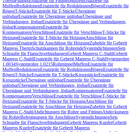
Therm
Fittings
Ersatzteile für Fittings
Muffen
Ersatzteile für
Muffen
Reduktionen
Ersatzteile für Reduktionen
Bögen
Ersatzteile für
Bögen
T-Stücke
Ersatzteile für T-Stücke
Übergänge
unlösbar
Ersatzteile für Übergänge unlösbar
Übergänge und
Verbindungen, lösbar
Ersatzteile für Übergänge und Verbindungen,
lösbar
Kompensatoren
Ersatzteile für
Kompensatoren
Verschlüsse
Ersatzteile für Verschlüsse
T-Stücke für
Heizung
Ersatzteile für T-Stücke für Heizung
Anschlüsse für
Heizung
Ersatzteile für Anschlüsse für Heizung
Zubehör für Geberit
Mapress Therm
Schutzkappen für Rohrende
Systemdichtungen
Sets
Schraube für Flanschverbindungen
Geberit Mapress C-Stahl
Geberit
Mapress C-Stahl
Ersatzteile für Geberit Mapress C-Stahl
Systemrohre
1.0034
Systemrohre 1.0215
Rohrnippel
Muffen
Ersatzteile für
Muffen
Reduktionen
Ersatzteile für Reduktionen
Bögen
Ersatzteile für
Bögen
T-Stücke
Ersatzteile für T-Stücke
Kreuzstücke
Ersatzteile für
Kreuzstücke
Übergänge unlösbar
Ersatzteile für Übergänge
unlösbar
Übergänge und Verbindungen, lösbar
Ersatzteile für
Übergänge und Verbindungen, lösbar
Kompensatoren
Ersatzteile für
Kompensatoren
Verschlüsse
Ersatzteile für Verschlüsse
T-Stücke für
Heizung
Ersatzteile für T-Stücke für Heizung
Anschlüsse für
Heizung
Ersatzteile für Anschlüsse für Heizung
Zubehör für Geberit
Mapress C-Stahl
Abdichtungen für Rohre und Fittings
Abdeckungen
für Rohre
Befestigungen für Anschlüsse
Systemdichtungen
Sets
Schraube für Flanschverbindungen
Geberit Mapress Kupfer
Geberit
Mapress Kupfer
Ersatzteile für Geberit Mapress