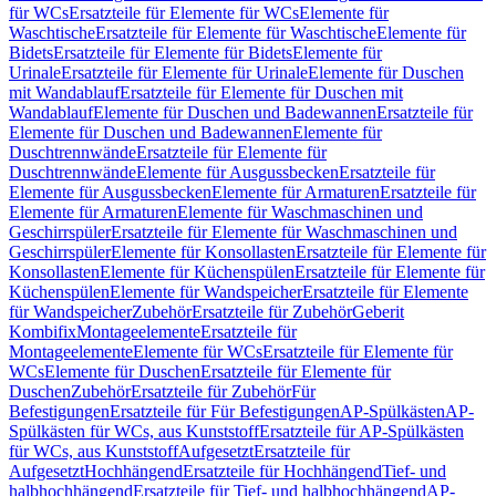
für WCs
Ersatzteile für Elemente für WCs
Elemente für
Waschtische
Ersatzteile für Elemente für Waschtische
Elemente für
Bidets
Ersatzteile für Elemente für Bidets
Elemente für
Urinale
Ersatzteile für Elemente für Urinale
Elemente für Duschen
mit Wandablauf
Ersatzteile für Elemente für Duschen mit
Wandablauf
Elemente für Duschen und Badewannen
Ersatzteile für
Elemente für Duschen und Badewannen
Elemente für
Duschtrennwände
Ersatzteile für Elemente für
Duschtrennwände
Elemente für Ausgussbecken
Ersatzteile für
Elemente für Ausgussbecken
Elemente für Armaturen
Ersatzteile für
Elemente für Armaturen
Elemente für Waschmaschinen und
Geschirrspüler
Ersatzteile für Elemente für Waschmaschinen und
Geschirrspüler
Elemente für Konsollasten
Ersatzteile für Elemente für
Konsollasten
Elemente für Küchenspülen
Ersatzteile für Elemente für
Küchenspülen
Elemente für Wandspeicher
Ersatzteile für Elemente
für Wandspeicher
Zubehör
Ersatzteile für Zubehör
Geberit
Kombifix
Montageelemente
Ersatzteile für
Montageelemente
Elemente für WCs
Ersatzteile für Elemente für
WCs
Elemente für Duschen
Ersatzteile für Elemente für
Duschen
Zubehör
Ersatzteile für Zubehör
Für
Befestigungen
Ersatzteile für Für Befestigungen
AP-Spülkästen
AP-
Spülkästen für WCs, aus Kunststoff
Ersatzteile für AP-Spülkästen
für WCs, aus Kunststoff
Aufgesetzt
Ersatzteile für
Aufgesetzt
Hochhängend
Ersatzteile für Hochhängend
Tief- und
halbhochhängend
Ersatzteile für Tief- und halbhochhängend
AP-