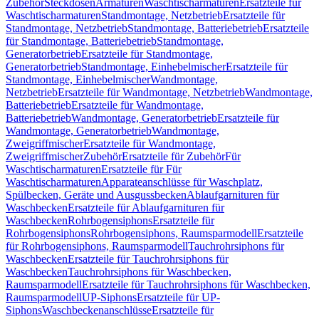
Zubehör
Steckdosen
Armaturen
Waschtischarmaturen
Ersatzteile für
Waschtischarmaturen
Standmontage, Netzbetrieb
Ersatzteile für
Standmontage, Netzbetrieb
Standmontage, Batteriebetrieb
Ersatzteile
für Standmontage, Batteriebetrieb
Standmontage,
Generatorbetrieb
Ersatzteile für Standmontage,
Generatorbetrieb
Standmontage, Einhebelmischer
Ersatzteile für
Standmontage, Einhebelmischer
Wandmontage,
Netzbetrieb
Ersatzteile für Wandmontage, Netzbetrieb
Wandmontage,
Batteriebetrieb
Ersatzteile für Wandmontage,
Batteriebetrieb
Wandmontage, Generatorbetrieb
Ersatzteile für
Wandmontage, Generatorbetrieb
Wandmontage,
Zweigriffmischer
Ersatzteile für Wandmontage,
Zweigriffmischer
Zubehör
Ersatzteile für Zubehör
Für
Waschtischarmaturen
Ersatzteile für Für
Waschtischarmaturen
Apparateanschlüsse für Waschplatz,
Spülbecken, Geräte und Ausgussbecken
Ablaufgarnituren für
Waschbecken
Ersatzteile für Ablaufgarnituren für
Waschbecken
Rohrbogensiphons
Ersatzteile für
Rohrbogensiphons
Rohrbogensiphons, Raumsparmodell
Ersatzteile
für Rohrbogensiphons, Raumsparmodell
Tauchrohrsiphons für
Waschbecken
Ersatzteile für Tauchrohrsiphons für
Waschbecken
Tauchrohrsiphons für Waschbecken,
Raumsparmodell
Ersatzteile für Tauchrohrsiphons für Waschbecken,
Raumsparmodell
UP-Siphons
Ersatzteile für UP-
Siphons
Waschbeckenanschlüsse
Ersatzteile für