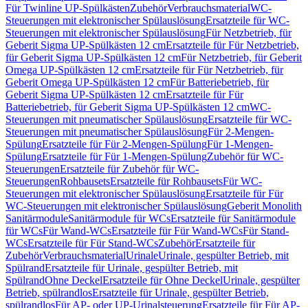
Für Twinline UP-Spülkästen
Zubehör
Verbrauchsmaterial
WC-
Steuerungen mit elektronischer Spülauslösung
Ersatzteile für WC-
Steuerungen mit elektronischer Spülauslösung
Für Netzbetrieb, für
Geberit Sigma UP-Spülkästen 12 cm
Ersatzteile für Für Netzbetrieb,
für Geberit Sigma UP-Spülkästen 12 cm
Für Netzbetrieb, für Geberit
Omega UP-Spülkästen 12 cm
Ersatzteile für Für Netzbetrieb, für
Geberit Omega UP-Spülkästen 12 cm
Für Batteriebetrieb, für
Geberit Sigma UP-Spülkästen 12 cm
Ersatzteile für Für
Batteriebetrieb, für Geberit Sigma UP-Spülkästen 12 cm
WC-
Steuerungen mit pneumatischer Spülauslösung
Ersatzteile für WC-
Steuerungen mit pneumatischer Spülauslösung
Für 2-Mengen-
Spülung
Ersatzteile für Für 2-Mengen-Spülung
Für 1-Mengen-
Spülung
Ersatzteile für Für 1-Mengen-Spülung
Zubehör für WC-
Steuerungen
Ersatzteile für Zubehör für WC-
Steuerungen
Rohbausets
Ersatzteile für Rohbausets
Für WC-
Steuerungen mit elektronischer Spülauslösung
Ersatzteile für Für
WC-Steuerungen mit elektronischer Spülauslösung
Geberit Monolith
Sanitärmodule
Sanitärmodule für WCs
Ersatzteile für Sanitärmodule
für WCs
Für Wand-WCs
Ersatzteile für Für Wand-WCs
Für Stand-
WCs
Ersatzteile für Für Stand-WCs
Zubehör
Ersatzteile für
Zubehör
Verbrauchsmaterial
Urinale
Urinale, gespülter Betrieb, mit
Spülrand
Ersatzteile für Urinale, gespülter Betrieb, mit
Spülrand
Ohne Deckel
Ersatzteile für Ohne Deckel
Urinale, gespülter
Betrieb, spülrandlos
Ersatzteile für Urinale, gespülter Betrieb,
spülrandlos
Für AP- oder UP-Urinalsteuerung
Ersatzteile für Für AP-