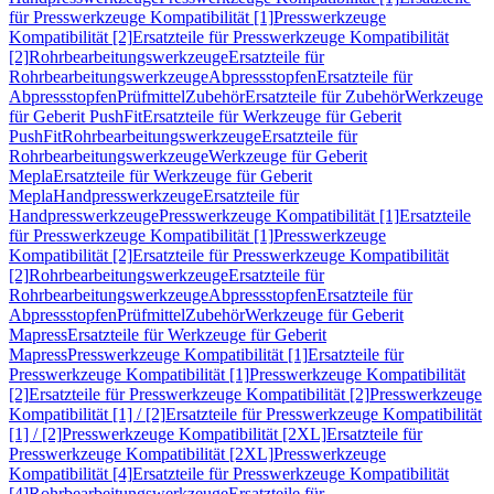
für Presswerkzeuge Kompatibilität [1]
Presswerkzeuge
Kompatibilität [2]
Ersatzteile für Presswerkzeuge Kompatibilität
[2]
Rohrbearbeitungswerkzeuge
Ersatzteile für
Rohrbearbeitungswerkzeuge
Abpressstopfen
Ersatzteile für
Abpressstopfen
Prüfmittel
Zubehör
Ersatzteile für Zubehör
Werkzeuge
für Geberit PushFit
Ersatzteile für Werkzeuge für Geberit
PushFit
Rohrbearbeitungswerkzeuge
Ersatzteile für
Rohrbearbeitungswerkzeuge
Werkzeuge für Geberit
Mepla
Ersatzteile für Werkzeuge für Geberit
Mepla
Handpresswerkzeuge
Ersatzteile für
Handpresswerkzeuge
Presswerkzeuge Kompatibilität [1]
Ersatzteile
für Presswerkzeuge Kompatibilität [1]
Presswerkzeuge
Kompatibilität [2]
Ersatzteile für Presswerkzeuge Kompatibilität
[2]
Rohrbearbeitungswerkzeuge
Ersatzteile für
Rohrbearbeitungswerkzeuge
Abpressstopfen
Ersatzteile für
Abpressstopfen
Prüfmittel
Zubehör
Werkzeuge für Geberit
Mapress
Ersatzteile für Werkzeuge für Geberit
Mapress
Presswerkzeuge Kompatibilität [1]
Ersatzteile für
Presswerkzeuge Kompatibilität [1]
Presswerkzeuge Kompatibilität
[2]
Ersatzteile für Presswerkzeuge Kompatibilität [2]
Presswerkzeuge
Kompatibilität [1] / [2]
Ersatzteile für Presswerkzeuge Kompatibilität
[1] / [2]
Presswerkzeuge Kompatibilität [2XL]
Ersatzteile für
Presswerkzeuge Kompatibilität [2XL]
Presswerkzeuge
Kompatibilität [4]
Ersatzteile für Presswerkzeuge Kompatibilität
[4]
Rohrbearbeitungswerkzeuge
Ersatzteile für