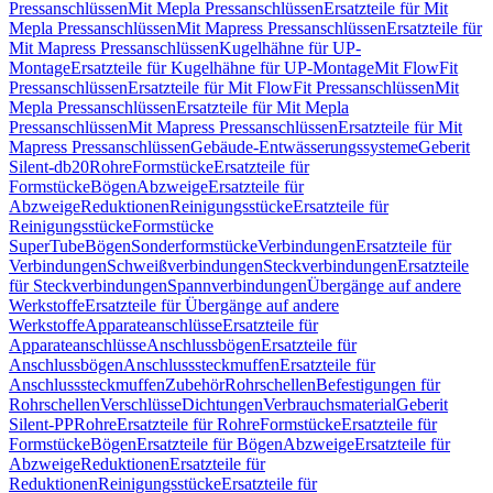
Pressanschlüssen
Mit Mepla Pressanschlüssen
Ersatzteile für Mit
Mepla Pressanschlüssen
Mit Mapress Pressanschlüssen
Ersatzteile für
Mit Mapress Pressanschlüssen
Kugelhähne für UP-
Montage
Ersatzteile für Kugelhähne für UP-Montage
Mit FlowFit
Pressanschlüssen
Ersatzteile für Mit FlowFit Pressanschlüssen
Mit
Mepla Pressanschlüssen
Ersatzteile für Mit Mepla
Pressanschlüssen
Mit Mapress Pressanschlüssen
Ersatzteile für Mit
Mapress Pressanschlüssen
Gebäude-Entwässerungssysteme
Geberit
Silent-db20
Rohre
Formstücke
Ersatzteile für
Formstücke
Bögen
Abzweige
Ersatzteile für
Abzweige
Reduktionen
Reinigungsstücke
Ersatzteile für
Reinigungsstücke
Formstücke
SuperTube
Bögen
Sonderformstücke
Verbindungen
Ersatzteile für
Verbindungen
Schweißverbindungen
Steckverbindungen
Ersatzteile
für Steckverbindungen
Spannverbindungen
Übergänge auf andere
Werkstoffe
Ersatzteile für Übergänge auf andere
Werkstoffe
Apparateanschlüsse
Ersatzteile für
Apparateanschlüsse
Anschlussbögen
Ersatzteile für
Anschlussbögen
Anschlusssteckmuffen
Ersatzteile für
Anschlusssteckmuffen
Zubehör
Rohrschellen
Befestigungen für
Rohrschellen
Verschlüsse
Dichtungen
Verbrauchsmaterial
Geberit
Silent-PP
Rohre
Ersatzteile für Rohre
Formstücke
Ersatzteile für
Formstücke
Bögen
Ersatzteile für Bögen
Abzweige
Ersatzteile für
Abzweige
Reduktionen
Ersatzteile für
Reduktionen
Reinigungsstücke
Ersatzteile für