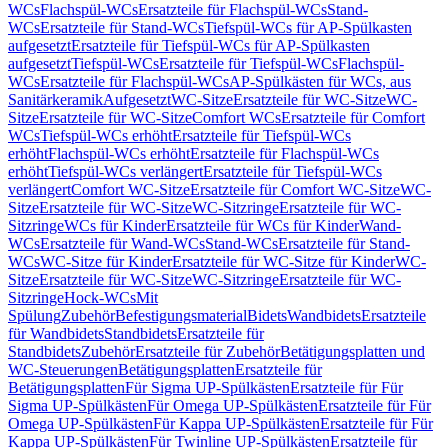
WCs
Flachspül-WCs
Ersatzteile für Flachspül-WCs
Stand-
WCs
Ersatzteile für Stand-WCs
Tiefspül-WCs für AP-Spülkasten
aufgesetzt
Ersatzteile für Tiefspül-WCs für AP-Spülkasten
aufgesetzt
Tiefspül-WCs
Ersatzteile für Tiefspül-WCs
Flachspül-
WCs
Ersatzteile für Flachspül-WCs
AP-Spülkästen für WCs, aus
Sanitärkeramik
Aufgesetzt
WC-Sitze
Ersatzteile für WC-Sitze
WC-
Sitze
Ersatzteile für WC-Sitze
Comfort WCs
Ersatzteile für Comfort
WCs
Tiefspül-WCs erhöht
Ersatzteile für Tiefspül-WCs
erhöht
Flachspül-WCs erhöht
Ersatzteile für Flachspül-WCs
erhöht
Tiefspül-WCs verlängert
Ersatzteile für Tiefspül-WCs
verlängert
Comfort WC-Sitze
Ersatzteile für Comfort WC-Sitze
WC-
Sitze
Ersatzteile für WC-Sitze
WC-Sitzringe
Ersatzteile für WC-
Sitzringe
WCs für Kinder
Ersatzteile für WCs für Kinder
Wand-
WCs
Ersatzteile für Wand-WCs
Stand-WCs
Ersatzteile für Stand-
WCs
WC-Sitze für Kinder
Ersatzteile für WC-Sitze für Kinder
WC-
Sitze
Ersatzteile für WC-Sitze
WC-Sitzringe
Ersatzteile für WC-
Sitzringe
Hock-WCs
Mit
Spülung
Zubehör
Befestigungsmaterial
Bidets
Wandbidets
Ersatzteile
für Wandbidets
Standbidets
Ersatzteile für
Standbidets
Zubehör
Ersatzteile für Zubehör
Betätigungsplatten und
WC-Steuerungen
Betätigungsplatten
Ersatzteile für
Betätigungsplatten
Für Sigma UP-Spülkästen
Ersatzteile für Für
Sigma UP-Spülkästen
Für Omega UP-Spülkästen
Ersatzteile für Für
Omega UP-Spülkästen
Für Kappa UP-Spülkästen
Ersatzteile für Für
Kappa UP-Spülkästen
Für Twinline UP-Spülkästen
Ersatzteile für