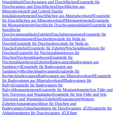
Wandabläufe
Duschwannen und Duschflächen
Ersatzteile für
Duschwannen und Duschflächen
Duschflächen aus
Mineralwerkstoff und Geberit Duofix
Installationselemente
Duschflächen aus Mineralwerkstoff
Ersatzteile
für Duschflächen aus Mineralwerkstoff
Montagelemente
Ersatzteile
für Montagelemente
Spezifische Duschwannenabläufe
Ersatzteile für
Spezifische
Duschwannenabläufe
Zubehör
Duschabtrennungen
Ersatzteile für
Duschabtrennungen
Duschseitenwände für Walk-in-
Dusche
Ersatzteile für Duschseitenwände für Walk-in-
Dusche
Zubehör
Ersatzteile für Zubehör
Nischenablageboxen für
Duschen
Ersatzteile für Nischenablageboxen für
Duschen
Nischenablageboxen
Ersatzteile für
Nischenablageboxen
Zubehör
Badewannen
Badewannen aus
Sanitäracryl
Ersatzteile für Badewannen aus
Sanitäracryl
Rechteckbadewannen
Ersatzteile für
Rechteckbadewannen
Badewannen aus Mineralwerkstoff
Ersatzteile
für Badewannen aus Mineralwerkstoff
Badewannen für
Babys
Ersatzteile für Badewannen für
Babys
Montagelemente
Ersatzteile für Montagelemente
Sets Füße und
Sets Traversen und Wandanker
Ersatzteile für Sets Füße und Sets
Traversen und Wandanker
Zubehör
Reparatursets
Weiteres
Zubehör
Apparateanschlüsse für Duschen und
Badewannen
Ablaufgarnituren für Duschwannen, d52
Ersatzteile für
Ablaufgarnituren für Duschwannen, d52
Ohne