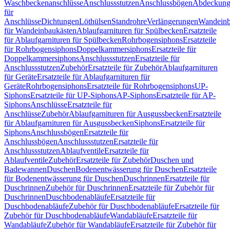
Waschbeckenanschlüsse
Anschlussstutzen
Anschlussbögen
Abdeckung
für
Anschlüsse
Dichtungen
Löthülsen
Standrohre
Verlängerungen
Wandeinb
für Wandeinbaukästen
Ablaufgarnituren für Spülbecken
Ersatzteile
für Ablaufgarnituren für Spülbecken
Rohrbogensiphons
Ersatzteile
für Rohrbogensiphons
Doppelkammersiphons
Ersatzteile für
Doppelkammersiphons
Anschlussstutzen
Ersatzteile für
Anschlussstutzen
Zubehör
Ersatzteile für Zubehör
Ablaufgarnituren
für Geräte
Ersatzteile für Ablaufgarnituren für
Geräte
Rohrbogensiphons
Ersatzteile für Rohrbogensiphons
UP-
Siphons
Ersatzteile für UP-Siphons
AP-Siphons
Ersatzteile für AP-
Siphons
Anschlüsse
Ersatzteile für
Anschlüsse
Zubehör
Ablaufgarnituren für Ausgussbecken
Ersatzteile
für Ablaufgarnituren für Ausgussbecken
Siphons
Ersatzteile für
Siphons
Anschlussbögen
Ersatzteile für
Anschlussbögen
Anschlussstutzen
Ersatzteile für
Anschlussstutzen
Ablaufventile
Ersatzteile für
Ablaufventile
Zubehör
Ersatzteile für Zubehör
Duschen und
Badewannen
Duschen
Bodenentwässerung für Duschen
Ersatzteile
für Bodenentwässerung für Duschen
Duschrinnen
Ersatzteile für
Duschrinnen
Zubehör für Duschrinnen
Ersatzteile für Zubehör für
Duschrinnen
Duschbodenabläufe
Ersatzteile für
Duschbodenabläufe
Zubehör für Duschbodenabläufe
Ersatzteile für
Zubehör für Duschbodenabläufe
Wandabläufe
Ersatzteile für
Wandabläufe
Zubehör für Wandabläufe
Ersatzteile für Zubehör für