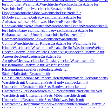
für Löthülsen
Waschplatz
Waschtische
Waschtische
Ersatzteile für
Waschtische
Doppelwaschtische
Ersatzteile für
Doppelwaschtische
Möbelwaschtische
Ersatzteile für
Möbelwaschtische
Aufsatzwaschtische
Ersatzteile für
Aufsatzwaschtische
Handwaschbecken
Ersatzteile für
Handwaschbecken
Aufsatzhandwaschbecken
Eckhandwaschbecken
H
für Halbeinbauwaschtische
Einbauwaschtische
Ersatzteile für
Einbauwaschtische
Unterbauwaschtische
Ersatzteile für
Unterbauwaschtische
Eckwaschtische
Waschtische
Comfort
Waschtische für Kinder
Ersatzteile für Waschtische für
Kinder
Waschtische
Waschrinnen
Ersatzteile für Waschrinnen
Weitere
Becken
Ersatzteile für Weitere Becken
Ausgussbecken
Ersatzteile für
Ausgussbecken
Ausgüsse
Ersatzteile für
Ausgüsse
Mehrzweckbecken
Gipsfangbecken
Waschtische für
Klassenräume
Ersatzteile für Waschtische für
Klassenräume
Zubehör
Säulen
Ersatzteile für
Säulen
Halbsäulen
Ersatzteile für
Halbsäulen
Zubehör
Ablaufdeckel
Befestigungsmaterial
Dekorblenden
W
Waschtisch mit Unterschrank
Sets Handwaschbecken mit
Unterschrank
Ersatzteile für Sets Handwaschbecken mit
Unterschrank
Sets Waschtisch mit Unterschrank
Ersatzteile für Sets
Waschtisch mit Unterschrank
Sets Möbelwaschtisch mit
Unterschrank
Ersatzteile für Sets Möbelwaschtisch mit
Unterschrank
Badezimmermöbel
Waschtischunterschränke
Ersatzteile