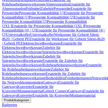
Rohrbearbeitungswerkzeuge
Abpressstopfen
Ersatzteile für
Abpressstopfen
Prüfmittel
Zubehör
Pressgeräte
Ersatzteile für
Pressgeräte
Pressgeräte Kompatibilität [1]
Ersatzteile für Pressgeräte
Kompatibilität [1]
Pressgeräte Kompatibilität [2]
Ersatzteile für
Pressgeräte Kompatibilität [2]
Pressgeräte Kompatibilität
[2XL]
Ersatzteile für Pressgeräte Kompatibilität [2XL]
Pressgeräte
Kompatibilität [4] / [2]
Ersatzteile für Pressgeräte Kompatibilität [4] /
[2]
Universalkoffer
Universalkoffer
Werkzeuge für Geberit Silent-
db20 / Geberit PE
Ersatzteile für Werkzeuge für Geberit Silent-db20
/ Geberit PE
Elektroschweißwerkzeuge
Ersatzteile für
Elektroschweißwerkzeuge
Zubehör für
Elektroschweißwerkzeuge
Spiegelschweißwerkzeuge
Ersatzteile für
Spiegelschweißwerkzeuge
Zubehör für
Spiegelschweißwerkzeuge
Ersatzteile für Zubehör für
Spiegelschweißwerkzeuge
Rohrbearbeitungswerkzeuge
Ersatzteile
für Rohrbearbeitungswerkzeuge
Zubehör für
Rohrbearbeitungswerkzeuge
Ersatzteile für Zubehör für
Rohrbearbeitungswerkzeuge
Bedienhilfen
Fernbedienungen
Netzwerk
für Netzwerkkomponenten
Gateways
Ersatzteile für
Gateways
Konverter
Ersatzteile für
Konverter
Montagematerial
Geberit Connect
Gateways
Ersatzteile für
Gateways
Konverter
Ersatzteile für Konverter
Montagematerial
Produktkategorien
Badserien