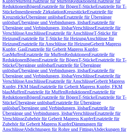
Kupfer
Muffen
Ersatzteile für Muffen
Reduktionen
Ersatzteile für
Reduktionen
Bögen
Ersatzteile für Bögen
T-Stücke
Ersatzteile für T-
Stücke
Innenliegende Zirkulation
Kreuzstücke
Ersatzteile für
Kreuzstücke
Übergänge unlösbar
Ersatzteile für Übergänge
unlösbar
Übergänge und Verbindungen, lösbar
Ersatzteile für
Übergänge und Verbindungen, lösbar
Verschlüsse
Ersatzteile für
Verschlüsse
Anschlüsse
Ersatzteile für Anschlüsse
T-Stücke für
Heizung
Ersatzteile für T-Stücke für Heizung
Anschlüsse für
Heizung
Ersatzteile für Anschlüsse für Heizung
Geberit Mapress
Kupfer, Gas
Ersatzteile für Geberit Mapress Kupfer,
Gas
Muffen
Ersatzteile für Muffen
Reduktionen
Ersatzteile für
Reduktionen
Bögen
Ersatzteile für Bögen
T-Stücke
Ersatzteile für T-
Stücke
Übergänge unlösbar
Ersatzteile für Übergänge
unlösbar
Übergänge und Verbindungen, lösbar
Ersatzteile für
Übergänge und Verbindungen, lösbar
Verschlüsse
Ersatzteile für
Verschlüsse
Anschlüsse
Ersatzteile für Anschlüsse
Geberit Mapress
Kupfer, FKM blau
Ersatzteile für Geberit Mapress Kupfer, FKM
blau
Muffen
Ersatzteile für Muffen
Reduktionen
Ersatzteile für
Reduktionen
Bögen
Ersatzteile für Bögen
T-Stücke
Ersatzteile für T-
Stücke
Übergänge unlösbar
Ersatzteile für Übergänge
unlösbar
Übergänge und Verbindungen, lösbar
Ersatzteile für
Übergänge und Verbindungen, lösbar
Verschlüsse
Ersatzteile für
Verschlüsse
Zubehör für Geberit Mapress Kupfer
Ersatzteile für
Zubehör für Geberit Mapress Kupfer
Dämmungen für
Anschlüsse
Abdichtungen für Rohre und Fittings
Abdeckungen für