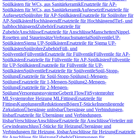
Spülkästen für WCs, aus Sanitärkeramik
Ersatzteile für AP-
Spülkästen für WCs, aus Sanitärkeramik
Aufgesetzt
Ersatzteile für
Aufgesetzt
Spülrohre für AP-Spülkästen
Ersatzteile für Spülrohre für
AP-Spülkästen
Hochhängend
Ersatzteile für Hochhängend
Tief- und
halbhochhängend
Zubehör
Ersatzteile für
Zubehör
Anschlüsse
Ersatzteile für Anschlüsse
Manschetten
Nippel,
Rosetten und Staueinsätze
Verbrauchsmaterial
Spülventile
UP-
Spülkästen
Sigma UP-Spülkästen
Ersatzteile für Sigma UP-
Spülkästen
Spülrohre
Zubehör
Füll- und
Spülventile
Füllventile
Ersatzteile für Füllventile
Füllventile für AP-
Spülkästen
Ersatzteile für Füllventile für AP-Spülkästen
Füllventile
für UP-Spülkästen
Ersatzteile für Füllventile für UP-
Spülkästen
Spülventile
Ersatzteile für Spülventile
Spül-Stopp-
Spülung
Ersatzteile für Spül-Stopp-Spülung
1-Mengen-
Spülung
Ersatzteile für 1-Mengen-Spülung
2-Mengen-
Spülung
Ersatzteile für 2-Mengen-
Spülung
Versorgungssysteme
Geberit FlowFit
Systemrohre
ML
Systemrohre Heizung ML
Fittings
Ersatzteile für
Fittings
Kupplungen
Reduktionen
Bögen
T-Stücke
Innenliegende
Zirkulation
Übergänge unlösbar
Übergänge und Verbindungen,
lösbar
Ersatzteile für Übergänge und Verbindungen,
lösbar
Verschlüsse
Anschlüsse
Ersatzteile für Anschlüsse
Verteiler mit
Gewindeanschluss
T-Stücke für Heizung
Übergänge und
Verbindungen für Heizung, lösbar
Anschlüsse für Heizung
Ersatzteile
für Anschlüsse für Heizung
Zubehör
Dämmungen für