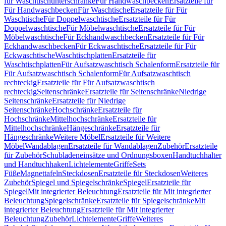
für Waschtischunterschränke
Für Handwaschbecken
Ersatzteile für
Für Handwaschbecken
Für Waschtische
Ersatzteile für Für
Waschtische
Für Doppelwaschtische
Ersatzteile für Für
Doppelwaschtische
Für Möbelwaschtische
Ersatzteile für Für
Möbelwaschtische
Für Eckhandwaschbecken
Ersatzteile für Für
Eckhandwaschbecken
Für Eckwaschtische
Ersatzteile für Für
Eckwaschtische
Waschtischplatten
Ersatzteile für
Waschtischplatten
Für Aufsatzwaschtisch Schalenform
Ersatzteile für
Für Aufsatzwaschtisch Schalenform
Für Aufsatzwaschtisch
rechteckig
Ersatzteile für Für Aufsatzwaschtisch
rechteckig
Seitenschränke
Ersatzteile für Seitenschränke
Niedrige
Seitenschränke
Ersatzteile für Niedrige
Seitenschränke
Hochschränke
Ersatzteile für
Hochschränke
Mittelhochschränke
Ersatzteile für
Mittelhochschränke
Hängeschränke
Ersatzteile für
Hängeschränke
Weitere Möbel
Ersatzteile für Weitere
Möbel
Wandablagen
Ersatzteile für Wandablagen
Zubehör
Ersatzteile
für Zubehör
Schubladeneinsätze und Ordnungsboxen
Handtuchhalter
und Handtuchhaken
Lichtelemente
Griffe
Sets
Füße
Magnettafeln
Steckdosen
Ersatzteile für Steckdosen
Weiteres
Zubehör
Spiegel und Spiegelschränke
Spiegel
Ersatzteile für
Spiegel
Mit integrierter Beleuchtung
Ersatzteile für Mit integrierter
Beleuchtung
Spiegelschränke
Ersatzteile für Spiegelschränke
Mit
integrierter Beleuchtung
Ersatzteile für Mit integrierter
Beleuchtung
Zubehör
Lichtelemente
Griffe
Weiteres