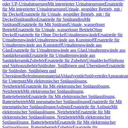
oder UP-Urinalsteuerung
Mit integrierter Urinalsteuerung
Ersatzteile
für Mit integrierter Urinalsteuerung
Urinale, gespülter Betrieb, mit /
für Deckel
Ersatzteile für Urinale, gespülter Betrieb, mit / für
Deckel
Spülrandlos
Ersatzteile für Spülrandlos
Mit
Spülrand
Ersatzteile für Mit Spülrand
Urinale, wasserloser
Betrieb
Ersatzteile für Urinale, wasserloser Betrieb
Ohne
Deckel
Ersatzteile für Ohne Deckel
Urinaltrennwände
Ersatzteile für
Urinaltrennwände
Urinaltrennwände aus Kunststoff
Ersatzteile für
Urinaltrennwände aus Kunststoff
Urinaltrennwände aus
Glas
Ersatzteile für Urinaltrennwände aus Glas
Urinaltrennwände aus
Sanitärkeramik
Ersatzteile für Urinaltrennwände aus
Sanitärkeramik
Zubehör
Ersatzteile für Zubehör
Urinaldeckel
Siphons
und Siphonzubehör
Spülrohre, Spülbögen und Übergänge
Ersatzteile
für Spülrohre, Spülbögen und
Übergänge
Befestigungsmaterial
Ablaufventile
Spülverteiler
Apparatean
für Unterputz
Mit elektronischer Spülauslösung,
Netzbetrieb
Ersatzteile für Mit elektronischer Spülauslösung,
Netzbetrieb
Mit elektronischer Spülauslösung,
Batteriebetrieb
Ersatzteile für Mit elektronischer Spülauslösung,
Batteriebetrieb
Mit pneumatischer Spülauslösung
Ersatzteile für Mit
pneumatischer Spülauslösung
Aufputz
Ersatzteile für Aufputz
Mit
elektronischer Spülauslösung, Netzbetrieb
Ersatzteile für Mit
elektronischer Spülauslösung, Netzbetrieb
Mit elektronischer
Spülauslösung, Batteriebetrieb
Ersatzteile für Mit elektronischer
Spülauslösung, Batteriebetrieb
Zubehör
Ersatzteile für