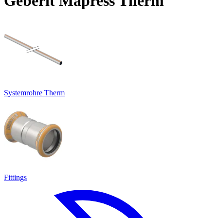
Geberit Mapress Therm
Systemrohre Therm
Fittings