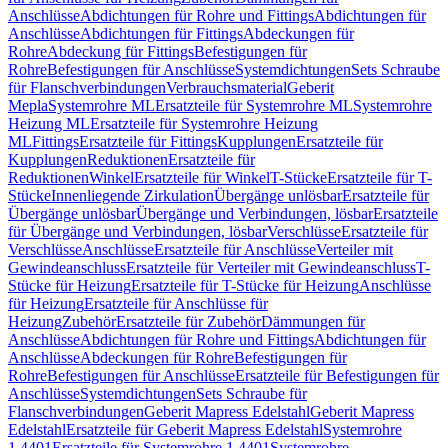
Anschlüsse
Abdichtungen für Rohre und Fittings
Abdichtungen für
Anschlüsse
Abdichtungen für Fittings
Abdeckungen für
Rohre
Abdeckung für Fittings
Befestigungen für
Rohre
Befestigungen für Anschlüsse
Systemdichtungen
Sets Schraube
für Flanschverbindungen
Verbrauchsmaterial
Geberit
Mepla
Systemrohre ML
Ersatzteile für Systemrohre ML
Systemrohre
Heizung ML
Ersatzteile für Systemrohre Heizung
ML
Fittings
Ersatzteile für Fittings
Kupplungen
Ersatzteile für
Kupplungen
Reduktionen
Ersatzteile für
Reduktionen
Winkel
Ersatzteile für Winkel
T-Stücke
Ersatzteile für T-
Stücke
Innenliegende Zirkulation
Übergänge unlösbar
Ersatzteile für
Übergänge unlösbar
Übergänge und Verbindungen, lösbar
Ersatzteile
für Übergänge und Verbindungen, lösbar
Verschlüsse
Ersatzteile für
Verschlüsse
Anschlüsse
Ersatzteile für Anschlüsse
Verteiler mit
Gewindeanschluss
Ersatzteile für Verteiler mit Gewindeanschluss
T-
Stücke für Heizung
Ersatzteile für T-Stücke für Heizung
Anschlüsse
für Heizung
Ersatzteile für Anschlüsse für
Heizung
Zubehör
Ersatzteile für Zubehör
Dämmungen für
Anschlüsse
Abdichtungen für Rohre und Fittings
Abdichtungen für
Anschlüsse
Abdeckungen für Rohre
Befestigungen für
Rohre
Befestigungen für Anschlüsse
Ersatzteile für Befestigungen für
Anschlüsse
Systemdichtungen
Sets Schraube für
Flanschverbindungen
Geberit Mapress Edelstahl
Geberit Mapress
Edelstahl
Ersatzteile für Geberit Mapress Edelstahl
Systemrohre
1.4401
Ersatzteile für Systemrohre 1.4401
Systemrohre