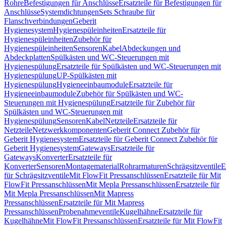
Rohre
Befestigungen für Anschlüsse
Ersatzteile für Befestigungen für
Anschlüsse
Systemdichtungen
Sets Schraube für
Flanschverbindungen
Geberit
Hygienesystem
Hygienespüleinheiten
Ersatzteile für
Hygienespüleinheiten
Zubehör für
Hygienespüleinheiten
Sensoren
Kabel
Abdeckungen und
Abdeckplatten
Spülkästen und WC-Steuerungen mit
Hygienespülung
Ersatzteile für Spülkästen und WC-Steuerungen mit
Hygienespülung
UP-Spülkästen mit
Hygienespülung
Hygieneeinbaumodule
Ersatzteile für
Hygieneeinbaumodule
Zubehör für Spülkästen und WC-
Steuerungen mit Hygienespülung
Ersatzteile für Zubehör für
Spülkästen und WC-Steuerungen mit
Hygienespülung
Sensoren
Kabel
Netzteile
Ersatzteile für
Netzteile
Netzwerkkomponenten
Geberit Connect Zubehör für
Geberit Hygienesystem
Ersatzteile für Geberit Connect Zubehör für
Geberit Hygienesystem
Gateways
Ersatzteile für
Gateways
Konverter
Ersatzteile für
Konverter
Sensoren
Montagematerial
Rohrarmaturen
Schrägsitzventile
E
für Schrägsitzventile
Mit FlowFit Pressanschlüssen
Ersatzteile für Mit
FlowFit Pressanschlüssen
Mit Mepla Pressanschlüssen
Ersatzteile für
Mit Mepla Pressanschlüssen
Mit Mapress
Pressanschlüssen
Ersatzteile für Mit Mapress
Pressanschlüssen
Probenahmeventile
Kugelhähne
Ersatzteile für
Kugelhähne
Mit FlowFit Pressanschlüssen
Ersatzteile für Mit FlowFit