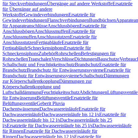
für Steckverbindungen
Übergänge auf andere Werkstoffe
Ersatzteile
für Übergänge auf andere
Werkstoffe
Gewindeverbindungen
Ersatzteile für
Gewindeverbindungen
Flanschverbindungen
Bundbüchsen
Apparatean
für Apparateanschlüsse
Anschlussbögen
Ersatzteile für
Anschlussbögen
Anschlussmuffen
Ersatzteile für
Anschlussmuffen
Anschlussstutzen
Ersatzteile für
Anschlussstutzen
Fertigabläufe
Ersatzteile für
Fertigabläufe
Schneckensiphons
Ersatzteile für
Schneckensiphons
Zubehör
Rohrschellen
Befestigungen für
Rohrschellen
Tragschalen
Verschlüsse
Dichtungen
Bauschutze
Verbrauc
Schallschutz und Feuchtigkeitsschutz
Brandschutz
Ersatzteile für
Brandschutz
Brandschutz für Entwässerungssysteme
Ersatzteile für
Brandschutz für Entwässerungssysteme
Schallschutz
Dämmungen
zur Körperschallentkopplung
Dämmungen zur
Körperschallentkopplung und
Luftschalldämmung
Feuchtigkeitsschutz
Abdichtungen
Lüftungsventile
für Entwässerung
Belüftungsventile
Ersatzteile für
Belüftungsventile
Geberit Pluvia
Dachentwässerung
Dachwassereinläufe
Ersatzteile für
Dachwassereinläufe
Dachwassereinläufe bis 12 l/s
Ersatzteile für
Dachwassereinläufe bis 12 l/s
Dachwassereinläufe bis 25
l/s
Ersatzteile für Dachwassereinläufe bis 25 l/s
Dachwassereinläufe
für Rinnen
Ersatzteile für Dachwassereinläufe für
Rinnen
Dachwassereinläufe bis 12 l/s
Ersatzteile für