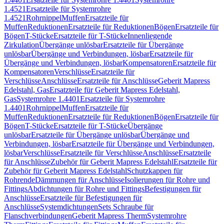
1.4521
Ersatzteile für Systemrohre
1.4521
Rohrnippel
Muffen
Ersatzteile für
Muffen
Reduktionen
Ersatzteile für Reduktionen
Bögen
Ersatzteile für
Bögen
T-Stücke
Ersatzteile für T-Stücke
Innenliegende
Zirkulation
Übergänge unlösbar
Ersatzteile für Übergänge
unlösbar
Übergänge und Verbindungen, lösbar
Ersatzteile für
Übergänge und Verbindungen, lösbar
Kompensatoren
Ersatzteile für
Kompensatoren
Verschlüsse
Ersatzteile für
Verschlüsse
Anschlüsse
Ersatzteile für Anschlüsse
Geberit Mapress
Edelstahl, Gas
Ersatzteile für Geberit Mapress Edelstahl,
Gas
Systemrohre 1.4401
Ersatzteile für Systemrohre
1.4401
Rohrnippel
Muffen
Ersatzteile für
Muffen
Reduktionen
Ersatzteile für Reduktionen
Bögen
Ersatzteile für
Bögen
T-Stücke
Ersatzteile für T-Stücke
Übergänge
unlösbar
Ersatzteile für Übergänge unlösbar
Übergänge und
Verbindungen, lösbar
Ersatzteile für Übergänge und Verbindungen,
lösbar
Verschlüsse
Ersatzteile für Verschlüsse
Anschlüsse
Ersatzteile
für Anschlüsse
Zubehör für Geberit Mapress Edelstahl
Ersatzteile für
Zubehör für Geberit Mapress Edelstahl
Schutzkappen für
Rohrende
Dämmungen für Anschlüsse
Isolierungen für Rohre und
Fittings
Abdichtungen für Rohre und Fittings
Befestigungen für
Anschlüsse
Ersatzteile für Befestigungen für
Anschlüsse
Systemdichtungen
Sets Schraube für
Flanschverbindungen
Geberit Mapress Therm
Systemrohre