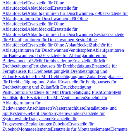
Ablaufdeckel
Ersatzteile für Ohne
Ablaufdeckel
Ablaufdeckel
Ersatzteile für
Ablaufdeckel
Ablaufgarnituren für Duschwannen, d90
Ersatzteile für
Ablaufgarnituren für Duschwannen, d90
Ohne
Ablaufdeckel
Ersatzteile für Ohne
Ablaufdeckel
Ablaufdeckel
Ersatzteile für
Ablaufdeckel
Ablaufgarnituren für Duschwannen Sestra
Ersatzteile
für Ablaufgarnituren für Duschwannen Sestra
Ohne
Ablaufdeckel
Ersatzteile für Ohne Ablaufdeckel
Zubehör für
Ablaufgarnituren für Duschwannen
Ventilstopfen
Ablaufgarnituren
für Badewannen, d52
Ersatzteile für Ablaufgarnituren für
Badewannen, d52
Mit Drehbetätigung
Ersatzteile für Mit
Drehbetätigung
Fertigbausets für Drehbetätigung
Ersatzteile für
Fertigbausets für Drehbetätigung
Mit Drehbetätigung und
Zulauf
Ersatzteile für Mit Drehbetätigung und Zulauf
Fertigbausets
für Drehbetätigung und Zulauf
Ersatzteile für Fertigbausets für
Drehbetätigung und Zulauf
Mit Druckbetätigung
PushControl
Ersatzteile für Mit Druckbetätigung PushControl
Mit
Ventilstopfen
Ersatzteile für Mit Ventilstopfen
Zubehör für
Ablaufgarnituren für
Badewannen
Anschlusssets
Wasseranschlüsse
Installations- und
Spülsysteme
Geberit Duofix
Systemwände
Ersatzteile für
Systemwände
Tragsysteme
Ersatzteile für
Tragsysteme
Beplankungen
Zubehör
Ersatzteile für
Zubehör
Montageelemente
Ersatzteile für Montageelemente
Elemente