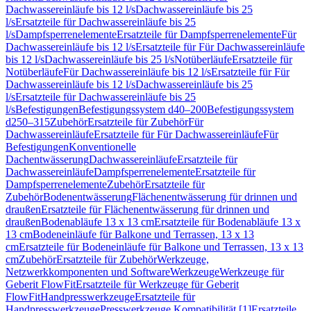
Dachwassereinläufe bis 12 l/s
Dachwassereinläufe bis 25
l/s
Ersatzteile für Dachwassereinläufe bis 25
l/s
Dampfsperrenelemente
Ersatzteile für Dampfsperrenelemente
Für
Dachwassereinläufe bis 12 l/s
Ersatzteile für Für Dachwassereinläufe
bis 12 l/s
Dachwassereinläufe bis 25 l/s
Notüberläufe
Ersatzteile für
Notüberläufe
Für Dachwassereinläufe bis 12 l/s
Ersatzteile für Für
Dachwassereinläufe bis 12 l/s
Dachwassereinläufe bis 25
l/s
Ersatzteile für Dachwassereinläufe bis 25
l/s
Befestigungen
Befestigungssystem d40–200
Befestigungssystem
d250–315
Zubehör
Ersatzteile für Zubehör
Für
Dachwassereinläufe
Ersatzteile für Für Dachwassereinläufe
Für
Befestigungen
Konventionelle
Dachentwässerung
Dachwassereinläufe
Ersatzteile für
Dachwassereinläufe
Dampfsperrenelemente
Ersatzteile für
Dampfsperrenelemente
Zubehör
Ersatzteile für
Zubehör
Bodenentwässerung
Flächenentwässerung für drinnen und
draußen
Ersatzteile für Flächenentwässerung für drinnen und
draußen
Bodenabläufe 13 x 13 cm
Ersatzteile für Bodenabläufe 13 x
13 cm
Bodeneinläufe für Balkone und Terrassen, 13 x 13
cm
Ersatzteile für Bodeneinläufe für Balkone und Terrassen, 13 x 13
cm
Zubehör
Ersatzteile für Zubehör
Werkzeuge,
Netzwerkkomponenten und Software
Werkzeuge
Werkzeuge für
Geberit FlowFit
Ersatzteile für Werkzeuge für Geberit
FlowFit
Handpresswerkzeuge
Ersatzteile für
Handpresswerkzeuge
Presswerkzeuge Kompatibilität [1]
Ersatzteile