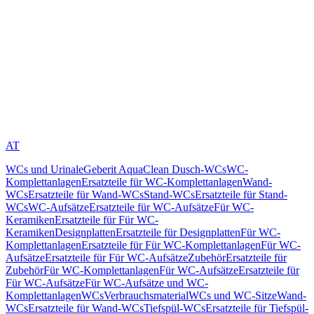
AT
WCs und Urinale
Geberit AquaClean Dusch-WCs
WC-
Komplettanlagen
Ersatzteile für WC-Komplettanlagen
Wand-
WCs
Ersatzteile für Wand-WCs
Stand-WCs
Ersatzteile für Stand-
WCs
WC-Aufsätze
Ersatzteile für WC-Aufsätze
Für WC-
Keramiken
Ersatzteile für Für WC-
Keramiken
Designplatten
Ersatzteile für Designplatten
Für WC-
Komplettanlagen
Ersatzteile für Für WC-Komplettanlagen
Für WC-
Aufsätze
Ersatzteile für Für WC-Aufsätze
Zubehör
Ersatzteile für
Zubehör
Für WC-Komplettanlagen
Für WC-Aufsätze
Ersatzteile für
Für WC-Aufsätze
Für WC-Aufsätze und WC-
Komplettanlagen
WCs
Verbrauchsmaterial
WCs und WC-Sitze
Wand-
WCs
Ersatzteile für Wand-WCs
Tiefspül-WCs
Ersatzteile für Tiefspül-