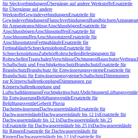
für Steckverbindungen
Übergänge auf andere Werkstoffe
Ersatzteile
für Übergänge auf andere
Werkstoffe
Gewindeverbindungen
Ersatzteile für
Gewindeverbindungen
Flanschverbindungen
Bundbüchsen
Apparatean
für Apparateanschlüsse
Anschlussbögen
Ersatzteile für
Anschlussbögen
Anschlussmuffen
Ersatzteile für
Anschlussmuffen
Anschlussstutzen
Ersatzteile für
Anschlussstutzen
Fertigabläufe
Ersatzteile für
Fertigabläufe
Schneckensiphons
Ersatzteile für
Schneckensiphons
Zubehör
Rohrschellen
Befestigungen für
Rohrschellen
Tragschalen
Verschlüsse
Dichtungen
Bauschutze
Verbrauc
Schallschutz und Feuchtigkeitsschutz
Brandschutz
Ersatzteile für
Brandschutz
Brandschutz für Entwässerungssysteme
Ersatzteile für
Brandschutz für Entwässerungssysteme
Schallschutz
Dämmungen
zur Körperschallentkopplung
Dämmungen zur
Körperschallentkopplung und
Luftschalldämmung
Feuchtigkeitsschutz
Abdichtungen
Lüftungsventile
für Entwässerung
Belüftungsventile
Ersatzteile für
Belüftungsventile
Geberit Pluvia
Dachentwässerung
Dachwassereinläufe
Ersatzteile für
Dachwassereinläufe
Dachwassereinläufe bis 12 l/s
Ersatzteile für
Dachwassereinläufe bis 12 l/s
Dachwassereinläufe bis 25
l/s
Ersatzteile für Dachwassereinläufe bis 25 l/s
Dachwassereinläufe
für Rinnen
Ersatzteile für Dachwassereinläufe für
Rinnen
Dachwassereinläufe bis 12 l/s
Ersatzteile für