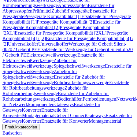
Rohrbearbeitungswerkzeuge
Abpressstopfen
Ersatzteile für
Abpressstopfen
Prüfmittel
Zubehör
Pressgeräte
Ersatzteile für
Pressgeräte
Pressgeräte Kompatibilität [1]
Ersatzteile für Pressgeräte
Kompatibilität [1]
Pressgeräte Kompatibilität [2]
Ersatzteile für
Pressgeräte Kompatibilität [2]
Pressgeräte Kompatibilität
[2XL]
Ersatzteile für Pressgeräte Kompatibilität [2XL]
Pressgeräte
Kompatibilität [4] / [2]
Ersatzteile für Pressgeräte Kompatibilität [4] /
[2]
Universalkoffer
Universalkoffer
Werkzeuge für Geberit Silent-
db20 / Geberit PE
Ersatzteile für Werkzeuge für Geberit Silent-db20
/ Geberit PE
Elektroschweißwerkzeuge
Ersatzteile für
Elektroschweißwerkzeuge
Zubehör für
Elektroschweißwerkzeuge
Spiegelschweißwerkzeuge
Ersatzteile für
Spiegelschweißwerkzeuge
Zubehör für
Spiegelschweißwerkzeuge
Ersatzteile für Zubehör für
Spiegelschweißwerkzeuge
Rohrbearbeitungswerkzeuge
Ersatzteile
für Rohrbearbeitungswerkzeuge
Zubehör für
Rohrbearbeitungswerkzeuge
Ersatzteile für Zubehör für
Rohrbearbeitungswerkzeuge
Bedienhilfen
Fernbedienungen
Netzwerk
für Netzwerkkomponenten
Gateways
Ersatzteile für
Gateways
Konverter
Ersatzteile für
Konverter
Montagematerial
Geberit Connect
Gateways
Ersatzteile für
Gateways
Konverter
Ersatzteile für Konverter
Montagematerial
Produktkategorien
Badserien