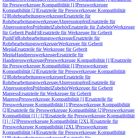
für Presswerkzeuge Kompatibilität [1]
Presswerkzeuge
Kompatibilität [2]
Ersatzteile für Presswerkzeuge Kompatibilität
[2]
Rohrbearbeitungswerkzeuge
Ersatzteile für
Rohrbearbeitungswerkzeuge
Abpressstopfen
Ersatzteile für
Abpressstopfen
Prüfmittel
Zubehör
Ersatzteile für Zubehör
Werkzeuge
für Geberit PushFit
Ersatzteile für Werkzeuge für Geberit
PushFit
Rohrbearbeitungswerkzeuge
Ersatzteile für
Rohrbearbeitungswerkzeuge
Werkzeuge für Geberit
Mepla
Ersatzteile für Werkzeuge für Geberit
Mepla
Handpresswerkzeuge
Ersatzteile für
Handpresswerkzeuge
Presswerkzeuge Kompatibilität [1]
Ersatzteile
für Presswerkzeuge Kompatibilität [1]
Presswerkzeuge
Kompatibilität [2]
Ersatzteile für Presswerkzeuge Kompatibilität
[2]
Rohrbearbeitungswerkzeuge
Ersatzteile für
Rohrbearbeitungswerkzeuge
Abpressstopfen
Ersatzteile für
Abpressstopfen
Prüfmittel
Zubehör
Werkzeuge für Geberit
Mapress
Ersatzteile für Werkzeuge für Geberit
Mapress
Presswerkzeuge Kompatibilität [1]
Ersatzteile für
Presswerkzeuge Kompatibilität [1]
Presswerkzeuge Kompatibilität
[2]
Ersatzteile für Presswerkzeuge Kompatibilität [2]
Presswerkzeuge
Kompatibilität [1] / [2]
Ersatzteile für Presswerkzeuge Kompatibilität
[1] / [2]
Presswerkzeuge Kompatibilität [2XL]
Ersatzteile für
Presswerkzeuge Kompatibilität [2XL]
Presswerkzeuge
Kompatibilität [4]
Ersatzteile für Presswerkzeuge Kompatibilität
[4]
Rohrbearbeitungswerkzeuge
Ersatzteile für