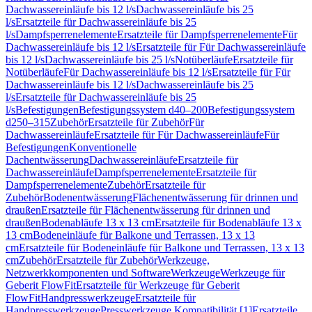
Dachwassereinläufe bis 12 l/s
Dachwassereinläufe bis 25
l/s
Ersatzteile für Dachwassereinläufe bis 25
l/s
Dampfsperrenelemente
Ersatzteile für Dampfsperrenelemente
Für
Dachwassereinläufe bis 12 l/s
Ersatzteile für Für Dachwassereinläufe
bis 12 l/s
Dachwassereinläufe bis 25 l/s
Notüberläufe
Ersatzteile für
Notüberläufe
Für Dachwassereinläufe bis 12 l/s
Ersatzteile für Für
Dachwassereinläufe bis 12 l/s
Dachwassereinläufe bis 25
l/s
Ersatzteile für Dachwassereinläufe bis 25
l/s
Befestigungen
Befestigungssystem d40–200
Befestigungssystem
d250–315
Zubehör
Ersatzteile für Zubehör
Für
Dachwassereinläufe
Ersatzteile für Für Dachwassereinläufe
Für
Befestigungen
Konventionelle
Dachentwässerung
Dachwassereinläufe
Ersatzteile für
Dachwassereinläufe
Dampfsperrenelemente
Ersatzteile für
Dampfsperrenelemente
Zubehör
Ersatzteile für
Zubehör
Bodenentwässerung
Flächenentwässerung für drinnen und
draußen
Ersatzteile für Flächenentwässerung für drinnen und
draußen
Bodenabläufe 13 x 13 cm
Ersatzteile für Bodenabläufe 13 x
13 cm
Bodeneinläufe für Balkone und Terrassen, 13 x 13
cm
Ersatzteile für Bodeneinläufe für Balkone und Terrassen, 13 x 13
cm
Zubehör
Ersatzteile für Zubehör
Werkzeuge,
Netzwerkkomponenten und Software
Werkzeuge
Werkzeuge für
Geberit FlowFit
Ersatzteile für Werkzeuge für Geberit
FlowFit
Handpresswerkzeuge
Ersatzteile für
Handpresswerkzeuge
Presswerkzeuge Kompatibilität [1]
Ersatzteile