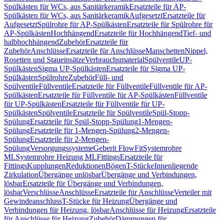
Spülkästen für WCs, aus Sanitärkeramik
Ersatzteile für AP-
Spülkästen für WCs, aus Sanitärkeramik
Aufgesetzt
Ersatzteile für
Aufgesetzt
Spülrohre für AP-Spülkästen
Ersatzteile für Spülrohre für
AP-Spülkästen
Hochhängend
Ersatzteile für Hochhängend
Tief- und
halbhochhängend
Zubehör
Ersatzteile für
Zubehör
Anschlüsse
Ersatzteile für Anschlüsse
Manschetten
Nippel,
Rosetten und Staueinsätze
Verbrauchsmaterial
Spülventile
UP-
Spülkästen
Sigma UP-Spülkästen
Ersatzteile für Sigma UP-
Spülkästen
Spülrohre
Zubehör
Füll- und
Spülventile
Füllventile
Ersatzteile für Füllventile
Füllventile für AP-
Spülkästen
Ersatzteile für Füllventile für AP-Spülkästen
Füllventile
für UP-Spülkästen
Ersatzteile für Füllventile für UP-
Spülkästen
Spülventile
Ersatzteile für Spülventile
Spül-Stopp-
Spülung
Ersatzteile für Spül-Stopp-Spülung
1-Mengen-
Spülung
Ersatzteile für 1-Mengen-Spülung
2-Mengen-
Spülung
Ersatzteile für 2-Mengen-
Spülung
Versorgungssysteme
Geberit FlowFit
Systemrohre
ML
Systemrohre Heizung ML
Fittings
Ersatzteile für
Fittings
Kupplungen
Reduktionen
Bögen
T-Stücke
Innenliegende
Zirkulation
Übergänge unlösbar
Übergänge und Verbindungen,
lösbar
Ersatzteile für Übergänge und Verbindungen,
lösbar
Verschlüsse
Anschlüsse
Ersatzteile für Anschlüsse
Verteiler mit
Gewindeanschluss
T-Stücke für Heizung
Übergänge und
Verbindungen für Heizung, lösbar
Anschlüsse für Heizung
Ersatzteile
für Anschlüsse für Heizung
Zubehör
Dämmungen für