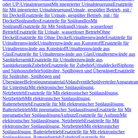
oder UP-Urinalsteuerung
Mit integrierter Urinalsteuerung
Ersatzteile
für Mit integrierter Urinalsteuerung
Urinale, gespülter Betrieb, mit /
für Deckel
Ersatzteile für Urinale, gespülter Betrieb, mit / für
Deckel
Spülrandlos
Ersatzteile für Spülrandlos
Mit
Spülrand
Ersatzteile für Mit Spülrand
Urinale, wasserloser
Betrieb
Ersatzteile für Urinale, wasserloser Betrieb
Ohne
Deckel
Ersatzteile für Ohne Deckel
Urinaltrennwände
Ersatzteile für
Urinaltrennwände
Urinaltrennwände aus Kunststoff
Ersatzteile für
Urinaltrennwände aus Kunststoff
Urinaltrennwände aus
Glas
Ersatzteile für Urinaltrennwände aus Glas
Urinaltrennwände aus
Sanitärkeramik
Ersatzteile für Urinaltrennwände aus
Sanitärkeramik
Zubehör
Ersatzteile für Zubehör
Urinaldeckel
Siphons
und Siphonzubehör
Spülrohre, Spülbögen und Übergänge
Ersatzteile
für Spülrohre, Spülbögen und
Übergänge
Befestigungsmaterial
Ablaufventile
Spülverteiler
Apparatean
für Unterputz
Mit elektronischer Spülauslösung,
Netzbetrieb
Ersatzteile für Mit elektronischer Spülauslösung,
Netzbetrieb
Mit elektronischer Spülauslösung,
Batteriebetrieb
Ersatzteile für Mit elektronischer Spülauslösung,
Batteriebetrieb
Mit pneumatischer Spülauslösung
Ersatzteile für Mit
pneumatischer Spülauslösung
Aufputz
Ersatzteile für Aufputz
Mit
elektronischer Spülauslösung, Netzbetrieb
Ersatzteile für Mit
elektronischer Spülauslösung, Netzbetrieb
Mit elektronischer
Spülauslösung, Batteriebetrieb
Ersatzteile für Mit elektronischer
Spülauslösung, Batteriebetrieb
Zubehör
Ersatzteile für