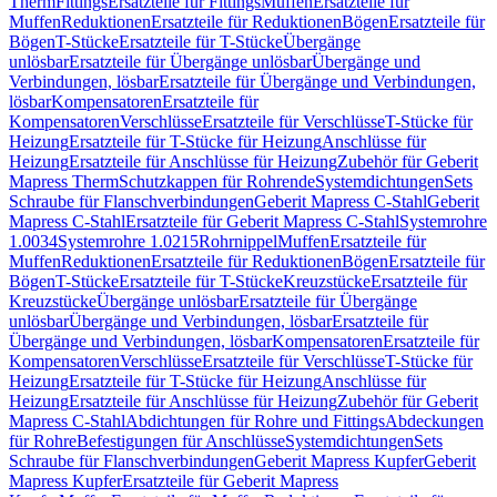
Therm
Fittings
Ersatzteile für Fittings
Muffen
Ersatzteile für
Muffen
Reduktionen
Ersatzteile für Reduktionen
Bögen
Ersatzteile für
Bögen
T-Stücke
Ersatzteile für T-Stücke
Übergänge
unlösbar
Ersatzteile für Übergänge unlösbar
Übergänge und
Verbindungen, lösbar
Ersatzteile für Übergänge und Verbindungen,
lösbar
Kompensatoren
Ersatzteile für
Kompensatoren
Verschlüsse
Ersatzteile für Verschlüsse
T-Stücke für
Heizung
Ersatzteile für T-Stücke für Heizung
Anschlüsse für
Heizung
Ersatzteile für Anschlüsse für Heizung
Zubehör für Geberit
Mapress Therm
Schutzkappen für Rohrende
Systemdichtungen
Sets
Schraube für Flanschverbindungen
Geberit Mapress C-Stahl
Geberit
Mapress C-Stahl
Ersatzteile für Geberit Mapress C-Stahl
Systemrohre
1.0034
Systemrohre 1.0215
Rohrnippel
Muffen
Ersatzteile für
Muffen
Reduktionen
Ersatzteile für Reduktionen
Bögen
Ersatzteile für
Bögen
T-Stücke
Ersatzteile für T-Stücke
Kreuzstücke
Ersatzteile für
Kreuzstücke
Übergänge unlösbar
Ersatzteile für Übergänge
unlösbar
Übergänge und Verbindungen, lösbar
Ersatzteile für
Übergänge und Verbindungen, lösbar
Kompensatoren
Ersatzteile für
Kompensatoren
Verschlüsse
Ersatzteile für Verschlüsse
T-Stücke für
Heizung
Ersatzteile für T-Stücke für Heizung
Anschlüsse für
Heizung
Ersatzteile für Anschlüsse für Heizung
Zubehör für Geberit
Mapress C-Stahl
Abdichtungen für Rohre und Fittings
Abdeckungen
für Rohre
Befestigungen für Anschlüsse
Systemdichtungen
Sets
Schraube für Flanschverbindungen
Geberit Mapress Kupfer
Geberit
Mapress Kupfer
Ersatzteile für Geberit Mapress