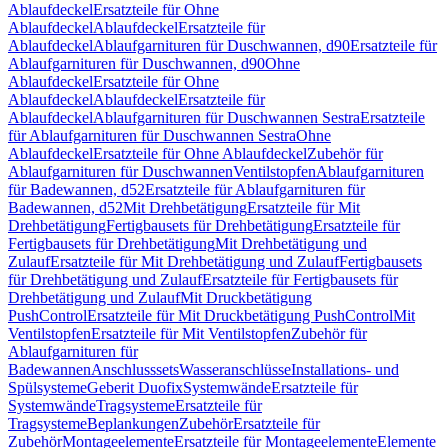
Ablaufdeckel
Ersatzteile für Ohne
Ablaufdeckel
Ablaufdeckel
Ersatzteile für
Ablaufdeckel
Ablaufgarnituren für Duschwannen, d90
Ersatzteile für
Ablaufgarnituren für Duschwannen, d90
Ohne
Ablaufdeckel
Ersatzteile für Ohne
Ablaufdeckel
Ablaufdeckel
Ersatzteile für
Ablaufdeckel
Ablaufgarnituren für Duschwannen Sestra
Ersatzteile
für Ablaufgarnituren für Duschwannen Sestra
Ohne
Ablaufdeckel
Ersatzteile für Ohne Ablaufdeckel
Zubehör für
Ablaufgarnituren für Duschwannen
Ventilstopfen
Ablaufgarnituren
für Badewannen, d52
Ersatzteile für Ablaufgarnituren für
Badewannen, d52
Mit Drehbetätigung
Ersatzteile für Mit
Drehbetätigung
Fertigbausets für Drehbetätigung
Ersatzteile für
Fertigbausets für Drehbetätigung
Mit Drehbetätigung und
Zulauf
Ersatzteile für Mit Drehbetätigung und Zulauf
Fertigbausets
für Drehbetätigung und Zulauf
Ersatzteile für Fertigbausets für
Drehbetätigung und Zulauf
Mit Druckbetätigung
PushControl
Ersatzteile für Mit Druckbetätigung PushControl
Mit
Ventilstopfen
Ersatzteile für Mit Ventilstopfen
Zubehör für
Ablaufgarnituren für
Badewannen
Anschlusssets
Wasseranschlüsse
Installations- und
Spülsysteme
Geberit Duofix
Systemwände
Ersatzteile für
Systemwände
Tragsysteme
Ersatzteile für
Tragsysteme
Beplankungen
Zubehör
Ersatzteile für
Zubehör
Montageelemente
Ersatzteile für Montageelemente
Elemente