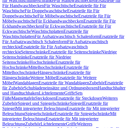
für Waschtischunterschränke
Für Handwaschbecken
Ersatzteile für
Für Handwaschbecken
Für Waschtische
Ersatzteile für Für
Waschtische
Für Doppelwaschtische
Ersatzteile für Für
Doppelwaschtische
Für Möbelwaschtische
Ersatzteile für Für
Möbelwaschtische
Für Eckhandwaschbecken
Ersatzteile für Für
Eckhandwaschbecken
Für Eckwaschtische
Ersatzteile für Für
Eckwaschtische
Waschtischplatten
Ersatzteile für
Waschtischplatten
Für Aufsatzwaschtisch Schalenform
Ersatzteile für
Für Aufsatzwaschtisch Schalenform
Für Aufsatzwaschtisch
rechteckig
Ersatzteile für Für Aufsatzwaschtisch
rechteckig
Seitenschränke
Ersatzteile für Seitenschränke
Niedrige
Seitenschränke
Ersatzteile für Niedrige
Seitenschränke
Hochschränke
Ersatzteile für
Hochschränke
Mittelhochschränke
Ersatzteile für
Mittelhochschränke
Hängeschränke
Ersatzteile für
Hängeschränke
Weitere Möbel
Ersatzteile für Weitere
Möbel
Wandablagen
Ersatzteile für Wandablagen
Zubehör
Ersatzteile
für Zubehör
Schubladeneinsätze und Ordnungsboxen
Handtuchhalter
und Handtuchhaken
Lichtelemente
Griffe
Sets
Füße
Magnettafeln
Steckdosen
Ersatzteile für Steckdosen
Weiteres
Zubehör
Spiegel und Spiegelschränke
Spiegel
Ersatzteile für
Spiegel
Mit integrierter Beleuchtung
Ersatzteile für Mit integrierter
Beleuchtung
Spiegelschränke
Ersatzteile für Spiegelschränke
Mit
integrierter Beleuchtung
Ersatzteile für Mit integrierter
Beleuchtung
Zubehör
Lichtelemente
Griffe
Weiteres