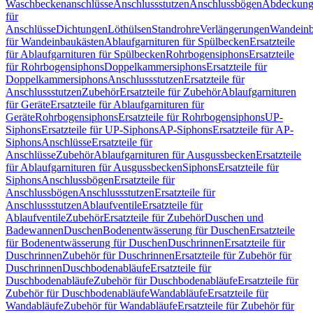
Waschbeckenanschlüsse
Anschlussstutzen
Anschlussbögen
Abdeckung
für
Anschlüsse
Dichtungen
Löthülsen
Standrohre
Verlängerungen
Wandeinb
für Wandeinbaukästen
Ablaufgarnituren für Spülbecken
Ersatzteile
für Ablaufgarnituren für Spülbecken
Rohrbogensiphons
Ersatzteile
für Rohrbogensiphons
Doppelkammersiphons
Ersatzteile für
Doppelkammersiphons
Anschlussstutzen
Ersatzteile für
Anschlussstutzen
Zubehör
Ersatzteile für Zubehör
Ablaufgarnituren
für Geräte
Ersatzteile für Ablaufgarnituren für
Geräte
Rohrbogensiphons
Ersatzteile für Rohrbogensiphons
UP-
Siphons
Ersatzteile für UP-Siphons
AP-Siphons
Ersatzteile für AP-
Siphons
Anschlüsse
Ersatzteile für
Anschlüsse
Zubehör
Ablaufgarnituren für Ausgussbecken
Ersatzteile
für Ablaufgarnituren für Ausgussbecken
Siphons
Ersatzteile für
Siphons
Anschlussbögen
Ersatzteile für
Anschlussbögen
Anschlussstutzen
Ersatzteile für
Anschlussstutzen
Ablaufventile
Ersatzteile für
Ablaufventile
Zubehör
Ersatzteile für Zubehör
Duschen und
Badewannen
Duschen
Bodenentwässerung für Duschen
Ersatzteile
für Bodenentwässerung für Duschen
Duschrinnen
Ersatzteile für
Duschrinnen
Zubehör für Duschrinnen
Ersatzteile für Zubehör für
Duschrinnen
Duschbodenabläufe
Ersatzteile für
Duschbodenabläufe
Zubehör für Duschbodenabläufe
Ersatzteile für
Zubehör für Duschbodenabläufe
Wandabläufe
Ersatzteile für
Wandabläufe
Zubehör für Wandabläufe
Ersatzteile für Zubehör für