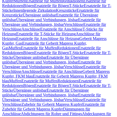
Kupfer
Muffen
Ersatzteile für Muffen
Reduktionen
Ersatzteile für
Reduktionen
Bögen
Ersatzteile für Bögen
T-Stücke
Ersatzteile für T-
Stücke
Innenliegende Zirkulation
Kreuzstücke
Ersatzteile für
Kreuzstücke
Übergänge unlösbar
Ersatzteile für Übergänge
unlösbar
Übergänge und Verbindungen, lösbar
Ersatzteile für
Übergänge und Verbindungen, lösbar
Verschlüsse
Ersatzteile für
Verschlüsse
Anschlüsse
Ersatzteile für Anschlüsse
T-Stücke für
Heizung
Ersatzteile für T-Stücke für Heizung
Anschlüsse für
Heizung
Ersatzteile für Anschlüsse für Heizung
Geberit Mapress
Kupfer, Gas
Ersatzteile für Geberit Mapress Kupfer,
Gas
Muffen
Ersatzteile für Muffen
Reduktionen
Ersatzteile für
Reduktionen
Bögen
Ersatzteile für Bögen
T-Stücke
Ersatzteile für T-
Stücke
Übergänge unlösbar
Ersatzteile für Übergänge
unlösbar
Übergänge und Verbindungen, lösbar
Ersatzteile für
Übergänge und Verbindungen, lösbar
Verschlüsse
Ersatzteile für
Verschlüsse
Anschlüsse
Ersatzteile für Anschlüsse
Geberit Mapress
Kupfer, FKM blau
Ersatzteile für Geberit Mapress Kupfer, FKM
blau
Muffen
Ersatzteile für Muffen
Reduktionen
Ersatzteile für
Reduktionen
Bögen
Ersatzteile für Bögen
T-Stücke
Ersatzteile für T-
Stücke
Übergänge unlösbar
Ersatzteile für Übergänge
unlösbar
Übergänge und Verbindungen, lösbar
Ersatzteile für
Übergänge und Verbindungen, lösbar
Verschlüsse
Ersatzteile für
Verschlüsse
Zubehör für Geberit Mapress Kupfer
Ersatzteile für
Zubehör für Geberit Mapress Kupfer
Dämmungen für
Anschlüsse
Abdichtungen für Rohre und Fittings
Abdeckungen für