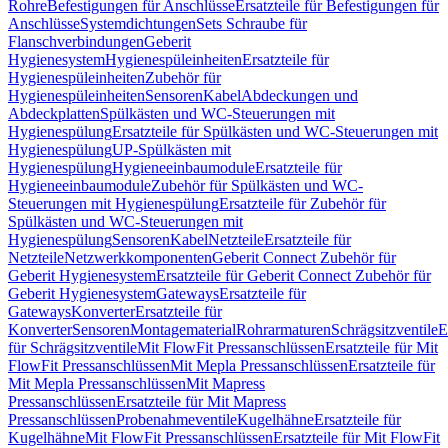
Rohre
Befestigungen für Anschlüsse
Ersatzteile für Befestigungen für
Anschlüsse
Systemdichtungen
Sets Schraube für
Flanschverbindungen
Geberit
Hygienesystem
Hygienespüleinheiten
Ersatzteile für
Hygienespüleinheiten
Zubehör für
Hygienespüleinheiten
Sensoren
Kabel
Abdeckungen und
Abdeckplatten
Spülkästen und WC-Steuerungen mit
Hygienespülung
Ersatzteile für Spülkästen und WC-Steuerungen mit
Hygienespülung
UP-Spülkästen mit
Hygienespülung
Hygieneeinbaumodule
Ersatzteile für
Hygieneeinbaumodule
Zubehör für Spülkästen und WC-
Steuerungen mit Hygienespülung
Ersatzteile für Zubehör für
Spülkästen und WC-Steuerungen mit
Hygienespülung
Sensoren
Kabel
Netzteile
Ersatzteile für
Netzteile
Netzwerkkomponenten
Geberit Connect Zubehör für
Geberit Hygienesystem
Ersatzteile für Geberit Connect Zubehör für
Geberit Hygienesystem
Gateways
Ersatzteile für
Gateways
Konverter
Ersatzteile für
Konverter
Sensoren
Montagematerial
Rohrarmaturen
Schrägsitzventile
E
für Schrägsitzventile
Mit FlowFit Pressanschlüssen
Ersatzteile für Mit
FlowFit Pressanschlüssen
Mit Mepla Pressanschlüssen
Ersatzteile für
Mit Mepla Pressanschlüssen
Mit Mapress
Pressanschlüssen
Ersatzteile für Mit Mapress
Pressanschlüssen
Probenahmeventile
Kugelhähne
Ersatzteile für
Kugelhähne
Mit FlowFit Pressanschlüssen
Ersatzteile für Mit FlowFit