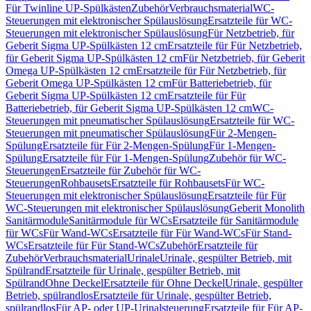
Für Twinline UP-Spülkästen
Zubehör
Verbrauchsmaterial
WC-
Steuerungen mit elektronischer Spülauslösung
Ersatzteile für WC-
Steuerungen mit elektronischer Spülauslösung
Für Netzbetrieb, für
Geberit Sigma UP-Spülkästen 12 cm
Ersatzteile für Für Netzbetrieb,
für Geberit Sigma UP-Spülkästen 12 cm
Für Netzbetrieb, für Geberit
Omega UP-Spülkästen 12 cm
Ersatzteile für Für Netzbetrieb, für
Geberit Omega UP-Spülkästen 12 cm
Für Batteriebetrieb, für
Geberit Sigma UP-Spülkästen 12 cm
Ersatzteile für Für
Batteriebetrieb, für Geberit Sigma UP-Spülkästen 12 cm
WC-
Steuerungen mit pneumatischer Spülauslösung
Ersatzteile für WC-
Steuerungen mit pneumatischer Spülauslösung
Für 2-Mengen-
Spülung
Ersatzteile für Für 2-Mengen-Spülung
Für 1-Mengen-
Spülung
Ersatzteile für Für 1-Mengen-Spülung
Zubehör für WC-
Steuerungen
Ersatzteile für Zubehör für WC-
Steuerungen
Rohbausets
Ersatzteile für Rohbausets
Für WC-
Steuerungen mit elektronischer Spülauslösung
Ersatzteile für Für
WC-Steuerungen mit elektronischer Spülauslösung
Geberit Monolith
Sanitärmodule
Sanitärmodule für WCs
Ersatzteile für Sanitärmodule
für WCs
Für Wand-WCs
Ersatzteile für Für Wand-WCs
Für Stand-
WCs
Ersatzteile für Für Stand-WCs
Zubehör
Ersatzteile für
Zubehör
Verbrauchsmaterial
Urinale
Urinale, gespülter Betrieb, mit
Spülrand
Ersatzteile für Urinale, gespülter Betrieb, mit
Spülrand
Ohne Deckel
Ersatzteile für Ohne Deckel
Urinale, gespülter
Betrieb, spülrandlos
Ersatzteile für Urinale, gespülter Betrieb,
spülrandlos
Für AP- oder UP-Urinalsteuerung
Ersatzteile für Für AP-