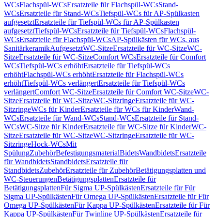
WCs
Flachspül-WCs
Ersatzteile für Flachspül-WCs
Stand-
WCs
Ersatzteile für Stand-WCs
Tiefspül-WCs für AP-Spülkasten
aufgesetzt
Ersatzteile für Tiefspül-WCs für AP-Spülkasten
aufgesetzt
Tiefspül-WCs
Ersatzteile für Tiefspül-WCs
Flachspül-
WCs
Ersatzteile für Flachspül-WCs
AP-Spülkästen für WCs, aus
Sanitärkeramik
Aufgesetzt
WC-Sitze
Ersatzteile für WC-Sitze
WC-
Sitze
Ersatzteile für WC-Sitze
Comfort WCs
Ersatzteile für Comfort
WCs
Tiefspül-WCs erhöht
Ersatzteile für Tiefspül-WCs
erhöht
Flachspül-WCs erhöht
Ersatzteile für Flachspül-WCs
erhöht
Tiefspül-WCs verlängert
Ersatzteile für Tiefspül-WCs
verlängert
Comfort WC-Sitze
Ersatzteile für Comfort WC-Sitze
WC-
Sitze
Ersatzteile für WC-Sitze
WC-Sitzringe
Ersatzteile für WC-
Sitzringe
WCs für Kinder
Ersatzteile für WCs für Kinder
Wand-
WCs
Ersatzteile für Wand-WCs
Stand-WCs
Ersatzteile für Stand-
WCs
WC-Sitze für Kinder
Ersatzteile für WC-Sitze für Kinder
WC-
Sitze
Ersatzteile für WC-Sitze
WC-Sitzringe
Ersatzteile für WC-
Sitzringe
Hock-WCs
Mit
Spülung
Zubehör
Befestigungsmaterial
Bidets
Wandbidets
Ersatzteile
für Wandbidets
Standbidets
Ersatzteile für
Standbidets
Zubehör
Ersatzteile für Zubehör
Betätigungsplatten und
WC-Steuerungen
Betätigungsplatten
Ersatzteile für
Betätigungsplatten
Für Sigma UP-Spülkästen
Ersatzteile für Für
Sigma UP-Spülkästen
Für Omega UP-Spülkästen
Ersatzteile für Für
Omega UP-Spülkästen
Für Kappa UP-Spülkästen
Ersatzteile für Für
Kappa UP-Spülkästen
Für Twinline UP-Spülkästen
Ersatzteile für