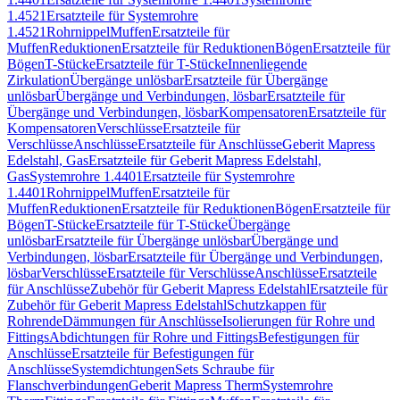
1.4521
Ersatzteile für Systemrohre
1.4521
Rohrnippel
Muffen
Ersatzteile für
Muffen
Reduktionen
Ersatzteile für Reduktionen
Bögen
Ersatzteile für
Bögen
T-Stücke
Ersatzteile für T-Stücke
Innenliegende
Zirkulation
Übergänge unlösbar
Ersatzteile für Übergänge
unlösbar
Übergänge und Verbindungen, lösbar
Ersatzteile für
Übergänge und Verbindungen, lösbar
Kompensatoren
Ersatzteile für
Kompensatoren
Verschlüsse
Ersatzteile für
Verschlüsse
Anschlüsse
Ersatzteile für Anschlüsse
Geberit Mapress
Edelstahl, Gas
Ersatzteile für Geberit Mapress Edelstahl,
Gas
Systemrohre 1.4401
Ersatzteile für Systemrohre
1.4401
Rohrnippel
Muffen
Ersatzteile für
Muffen
Reduktionen
Ersatzteile für Reduktionen
Bögen
Ersatzteile für
Bögen
T-Stücke
Ersatzteile für T-Stücke
Übergänge
unlösbar
Ersatzteile für Übergänge unlösbar
Übergänge und
Verbindungen, lösbar
Ersatzteile für Übergänge und Verbindungen,
lösbar
Verschlüsse
Ersatzteile für Verschlüsse
Anschlüsse
Ersatzteile
für Anschlüsse
Zubehör für Geberit Mapress Edelstahl
Ersatzteile für
Zubehör für Geberit Mapress Edelstahl
Schutzkappen für
Rohrende
Dämmungen für Anschlüsse
Isolierungen für Rohre und
Fittings
Abdichtungen für Rohre und Fittings
Befestigungen für
Anschlüsse
Ersatzteile für Befestigungen für
Anschlüsse
Systemdichtungen
Sets Schraube für
Flanschverbindungen
Geberit Mapress Therm
Systemrohre