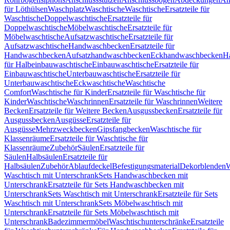
für Löthülsen
Waschplatz
Waschtische
Waschtische
Ersatzteile für
Waschtische
Doppelwaschtische
Ersatzteile für
Doppelwaschtische
Möbelwaschtische
Ersatzteile für
Möbelwaschtische
Aufsatzwaschtische
Ersatzteile für
Aufsatzwaschtische
Handwaschbecken
Ersatzteile für
Handwaschbecken
Aufsatzhandwaschbecken
Eckhandwaschbecken
H
für Halbeinbauwaschtische
Einbauwaschtische
Ersatzteile für
Einbauwaschtische
Unterbauwaschtische
Ersatzteile für
Unterbauwaschtische
Eckwaschtische
Waschtische
Comfort
Waschtische für Kinder
Ersatzteile für Waschtische für
Kinder
Waschtische
Waschrinnen
Ersatzteile für Waschrinnen
Weitere
Becken
Ersatzteile für Weitere Becken
Ausgussbecken
Ersatzteile für
Ausgussbecken
Ausgüsse
Ersatzteile für
Ausgüsse
Mehrzweckbecken
Gipsfangbecken
Waschtische für
Klassenräume
Ersatzteile für Waschtische für
Klassenräume
Zubehör
Säulen
Ersatzteile für
Säulen
Halbsäulen
Ersatzteile für
Halbsäulen
Zubehör
Ablaufdeckel
Befestigungsmaterial
Dekorblenden
W
Waschtisch mit Unterschrank
Sets Handwaschbecken mit
Unterschrank
Ersatzteile für Sets Handwaschbecken mit
Unterschrank
Sets Waschtisch mit Unterschrank
Ersatzteile für Sets
Waschtisch mit Unterschrank
Sets Möbelwaschtisch mit
Unterschrank
Ersatzteile für Sets Möbelwaschtisch mit
Unterschrank
Badezimmermöbel
Waschtischunterschränke
Ersatzteile