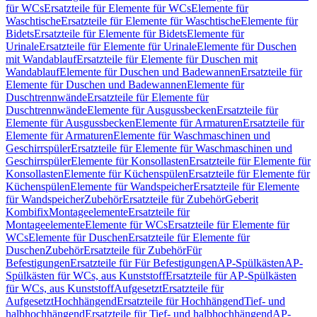
für WCs
Ersatzteile für Elemente für WCs
Elemente für
Waschtische
Ersatzteile für Elemente für Waschtische
Elemente für
Bidets
Ersatzteile für Elemente für Bidets
Elemente für
Urinale
Ersatzteile für Elemente für Urinale
Elemente für Duschen
mit Wandablauf
Ersatzteile für Elemente für Duschen mit
Wandablauf
Elemente für Duschen und Badewannen
Ersatzteile für
Elemente für Duschen und Badewannen
Elemente für
Duschtrennwände
Ersatzteile für Elemente für
Duschtrennwände
Elemente für Ausgussbecken
Ersatzteile für
Elemente für Ausgussbecken
Elemente für Armaturen
Ersatzteile für
Elemente für Armaturen
Elemente für Waschmaschinen und
Geschirrspüler
Ersatzteile für Elemente für Waschmaschinen und
Geschirrspüler
Elemente für Konsollasten
Ersatzteile für Elemente für
Konsollasten
Elemente für Küchenspülen
Ersatzteile für Elemente für
Küchenspülen
Elemente für Wandspeicher
Ersatzteile für Elemente
für Wandspeicher
Zubehör
Ersatzteile für Zubehör
Geberit
Kombifix
Montageelemente
Ersatzteile für
Montageelemente
Elemente für WCs
Ersatzteile für Elemente für
WCs
Elemente für Duschen
Ersatzteile für Elemente für
Duschen
Zubehör
Ersatzteile für Zubehör
Für
Befestigungen
Ersatzteile für Für Befestigungen
AP-Spülkästen
AP-
Spülkästen für WCs, aus Kunststoff
Ersatzteile für AP-Spülkästen
für WCs, aus Kunststoff
Aufgesetzt
Ersatzteile für
Aufgesetzt
Hochhängend
Ersatzteile für Hochhängend
Tief- und
halbhochhängend
Ersatzteile für Tief- und halbhochhängend
AP-