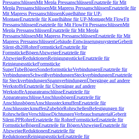
Pressanschlüssen
Mit Mepla Pressanschlüssen
Ersatzteile für Mit
Mepla Pressanschlüssen
Mit Mapress Pressanschlüssen
Ersatzteile für
Mit Mapress Pressanschlüssen
Kugelhähne für UP-
Montage
Ersatzteile für Kugelhähne für UP-Montage
Mit FlowFit
Pressanschlüssen
Ersatzteile für Mit FlowFit Pressanschlüssen
Mit
Mepla Pressanschlüssen
Ersatzteile für Mit Mepla
Pressanschlüssen
Mit Mapress Pressanschlüssen
Ersatzteile für Mit
Mapress Pressanschlüssen
Gebäude-Entwässerungssysteme
Geberit
Silent-db20
Rohre
Formstücke
Ersatzteile für
Formstücke
Bögen
Abzweige
Ersatzteile für
Abzweige
Reduktionen
Reinigungsstücke
Ersatzteile für
Reinigungsstücke
Formstücke
SuperTube
Bögen
Sonderformstücke
Verbindungen
Ersatzteile für
Verbindungen
Schweißverbindungen
Steckverbindungen
Ersatzteile
für Steckverbindungen
Spannverbindungen
Übergänge auf andere
Werkstoffe
Ersatzteile für Übergänge auf andere
Werkstoffe
Apparateanschlüsse
Ersatzteile für
Apparateanschlüsse
Anschlussbögen
Ersatzteile für
Anschlussbögen
Anschlusssteckmuffen
Ersatzteile für
Anschlusssteckmuffen
Zubehör
Rohrschellen
Befestigungen für
Rohrschellen
Verschlüsse
Dichtungen
Verbrauchsmaterial
Geberit
Silent-PP
Rohre
Ersatzteile für Rohre
Formstücke
Ersatzteile für
Formstücke
Bögen
Ersatzteile für Bögen
Abzweige
Ersatzteile für
Abzweige
Reduktionen
Ersatzteile für
Reduktionen
Reinigungsstücke
Ersatzteile für