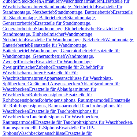
Zubehör
Steckdosen
Armaturen
Waschtischarmaturen
Ersatzteile für
Waschtischarmaturen
Standmontage, Netzbetrieb
Ersatzteile für
Standmontage, Netzbetrieb
Standmontage, Batteriebetrieb
Ersatzteile
für Standmontage, Batteriebetrieb
Standmontage,
Generatorbetrieb
Ersatzteile für Standmontage,
Generatorbetrieb
Standmontage, Einhebelmischer
Ersatzteile für
Standmontage, Einhebelmischer
Wandmontage,
Netzbetrieb
Ersatzteile für Wandmontage, Netzbetrieb
Wandmontage,
Batteriebetrieb
Ersatzteile für Wandmontage,
Batteriebetrieb
Wandmontage, Generatorbetrieb
Ersatzteile für
Wandmontage, Generatorbetrieb
Wandmontage,
Zweigriffmischer
Ersatzteile für Wandmontage,
Zweigriffmischer
Zubehör
Ersatzteile für Zubehör
Für
Waschtischarmaturen
Ersatzteile für Für
Waschtischarmaturen
Apparateanschlüsse für Waschplatz,
Spülbecken, Geräte und Ausgussbecken
Ablaufgarnituren für
Waschbecken
Ersatzteile für Ablaufgarnituren für
Waschbecken
Rohrbogensiphons
Ersatzteile für
Rohrbogensiphons
Rohrbogensiphons, Raumsparmodell
Ersatzteile
für Rohrbogensiphons, Raumsparmodell
Tauchrohrsiphons für
Waschbecken
Ersatzteile für Tauchrohrsiphons für
Waschbecken
Tauchrohrsiphons für Waschbecken,
Raumsparmodell
Ersatzteile für Tauchrohrsiphons für Waschbecken,
Raumsparmodell
UP-Siphons
Ersatzteile für UP-
Siphons
Waschbeckenanschlüsse
Ersatzteile für