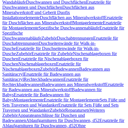
Wandabläufe
Duschwannen und Duschflächen
Ersatzteile für
Duschwannen und Duschflächen
Duschflächen aus
Mineralwerkstoff und Geberit Duofix
Installationselemente
Duschflächen aus Mineralwerkstoff
Ersatzteile
für Duschflächen aus Mineralwerkstoff
Montagelemente
Ersatzteile
für Montagelemente
Spezifische Duschwannenabläufe
Ersatzteile für
Spezifische
Duschwannenabläufe
Zubehör
Duschabtrennungen
Ersatzteile für
Duschabtrennungen
Duschseitenwände für Walk-in-
Dusche
Ersatzteile für Duschseitenwände für Walk-in-
Dusche
Zubehör
Ersatzteile für Zubehör
Nischenablageboxen für
Duschen
Ersatzteile für Nischenablageboxen für
Duschen
Nischenablageboxen
Ersatzteile für
Nischenablageboxen
Zubehör
Badewannen
Badewannen aus
Sanitäracryl
Ersatzteile für Badewannen aus
Sanitäracryl
Rechteckbadewannen
Ersatzteile für
Rechteckbadewannen
Badewannen aus Mineralwerkstoff
Ersatzteile
für Badewannen aus Mineralwerkstoff
Badewannen für
Babys
Ersatzteile für Badewannen für
Babys
Montagelemente
Ersatzteile für Montagelemente
Sets Füße und
Sets Traversen und Wandanker
Ersatzteile für Sets Füße und Sets
Traversen und Wandanker
Zubehör
Reparatursets
Weiteres
Zubehör
Apparateanschlüsse für Duschen und
Badewannen
Ablaufgarnituren für Duschwannen, d52
Ersatzteile für
Ablaufgarnituren für Duschwannen, d52
Ohne