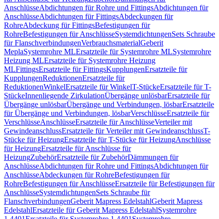
Anschlüsse
Abdichtungen für Rohre und Fittings
Abdichtungen für
Anschlüsse
Abdichtungen für Fittings
Abdeckungen für
Rohre
Abdeckung für Fittings
Befestigungen für
Rohre
Befestigungen für Anschlüsse
Systemdichtungen
Sets Schraube
für Flanschverbindungen
Verbrauchsmaterial
Geberit
Mepla
Systemrohre ML
Ersatzteile für Systemrohre ML
Systemrohre
Heizung ML
Ersatzteile für Systemrohre Heizung
ML
Fittings
Ersatzteile für Fittings
Kupplungen
Ersatzteile für
Kupplungen
Reduktionen
Ersatzteile für
Reduktionen
Winkel
Ersatzteile für Winkel
T-Stücke
Ersatzteile für T-
Stücke
Innenliegende Zirkulation
Übergänge unlösbar
Ersatzteile für
Übergänge unlösbar
Übergänge und Verbindungen, lösbar
Ersatzteile
für Übergänge und Verbindungen, lösbar
Verschlüsse
Ersatzteile für
Verschlüsse
Anschlüsse
Ersatzteile für Anschlüsse
Verteiler mit
Gewindeanschluss
Ersatzteile für Verteiler mit Gewindeanschluss
T-
Stücke für Heizung
Ersatzteile für T-Stücke für Heizung
Anschlüsse
für Heizung
Ersatzteile für Anschlüsse für
Heizung
Zubehör
Ersatzteile für Zubehör
Dämmungen für
Anschlüsse
Abdichtungen für Rohre und Fittings
Abdichtungen für
Anschlüsse
Abdeckungen für Rohre
Befestigungen für
Rohre
Befestigungen für Anschlüsse
Ersatzteile für Befestigungen für
Anschlüsse
Systemdichtungen
Sets Schraube für
Flanschverbindungen
Geberit Mapress Edelstahl
Geberit Mapress
Edelstahl
Ersatzteile für Geberit Mapress Edelstahl
Systemrohre
1.4401
Ersatzteile für Systemrohre 1.4401
Systemrohre