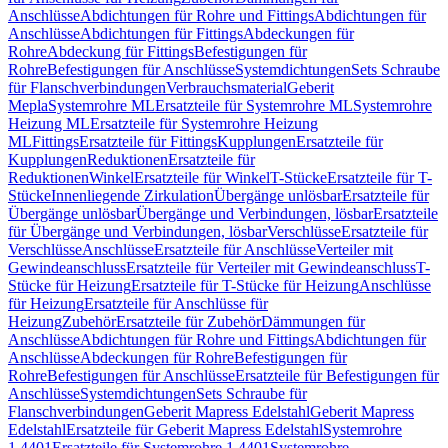
Anschlüsse
Abdichtungen für Rohre und Fittings
Abdichtungen für
Anschlüsse
Abdichtungen für Fittings
Abdeckungen für
Rohre
Abdeckung für Fittings
Befestigungen für
Rohre
Befestigungen für Anschlüsse
Systemdichtungen
Sets Schraube
für Flanschverbindungen
Verbrauchsmaterial
Geberit
Mepla
Systemrohre ML
Ersatzteile für Systemrohre ML
Systemrohre
Heizung ML
Ersatzteile für Systemrohre Heizung
ML
Fittings
Ersatzteile für Fittings
Kupplungen
Ersatzteile für
Kupplungen
Reduktionen
Ersatzteile für
Reduktionen
Winkel
Ersatzteile für Winkel
T-Stücke
Ersatzteile für T-
Stücke
Innenliegende Zirkulation
Übergänge unlösbar
Ersatzteile für
Übergänge unlösbar
Übergänge und Verbindungen, lösbar
Ersatzteile
für Übergänge und Verbindungen, lösbar
Verschlüsse
Ersatzteile für
Verschlüsse
Anschlüsse
Ersatzteile für Anschlüsse
Verteiler mit
Gewindeanschluss
Ersatzteile für Verteiler mit Gewindeanschluss
T-
Stücke für Heizung
Ersatzteile für T-Stücke für Heizung
Anschlüsse
für Heizung
Ersatzteile für Anschlüsse für
Heizung
Zubehör
Ersatzteile für Zubehör
Dämmungen für
Anschlüsse
Abdichtungen für Rohre und Fittings
Abdichtungen für
Anschlüsse
Abdeckungen für Rohre
Befestigungen für
Rohre
Befestigungen für Anschlüsse
Ersatzteile für Befestigungen für
Anschlüsse
Systemdichtungen
Sets Schraube für
Flanschverbindungen
Geberit Mapress Edelstahl
Geberit Mapress
Edelstahl
Ersatzteile für Geberit Mapress Edelstahl
Systemrohre
1.4401
Ersatzteile für Systemrohre 1.4401
Systemrohre