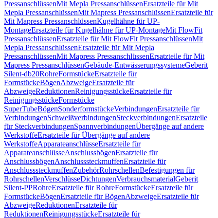
Pressanschlüssen
Mit Mepla Pressanschlüssen
Ersatzteile für Mit
Mepla Pressanschlüssen
Mit Mapress Pressanschlüssen
Ersatzteile für
Mit Mapress Pressanschlüssen
Kugelhähne für UP-
Montage
Ersatzteile für Kugelhähne für UP-Montage
Mit FlowFit
Pressanschlüssen
Ersatzteile für Mit FlowFit Pressanschlüssen
Mit
Mepla Pressanschlüssen
Ersatzteile für Mit Mepla
Pressanschlüssen
Mit Mapress Pressanschlüssen
Ersatzteile für Mit
Mapress Pressanschlüssen
Gebäude-Entwässerungssysteme
Geberit
Silent-db20
Rohre
Formstücke
Ersatzteile für
Formstücke
Bögen
Abzweige
Ersatzteile für
Abzweige
Reduktionen
Reinigungsstücke
Ersatzteile für
Reinigungsstücke
Formstücke
SuperTube
Bögen
Sonderformstücke
Verbindungen
Ersatzteile für
Verbindungen
Schweißverbindungen
Steckverbindungen
Ersatzteile
für Steckverbindungen
Spannverbindungen
Übergänge auf andere
Werkstoffe
Ersatzteile für Übergänge auf andere
Werkstoffe
Apparateanschlüsse
Ersatzteile für
Apparateanschlüsse
Anschlussbögen
Ersatzteile für
Anschlussbögen
Anschlusssteckmuffen
Ersatzteile für
Anschlusssteckmuffen
Zubehör
Rohrschellen
Befestigungen für
Rohrschellen
Verschlüsse
Dichtungen
Verbrauchsmaterial
Geberit
Silent-PP
Rohre
Ersatzteile für Rohre
Formstücke
Ersatzteile für
Formstücke
Bögen
Ersatzteile für Bögen
Abzweige
Ersatzteile für
Abzweige
Reduktionen
Ersatzteile für
Reduktionen
Reinigungsstücke
Ersatzteile für