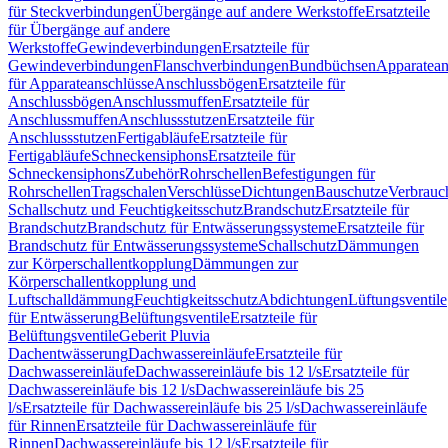
für Steckverbindungen
Übergänge auf andere Werkstoffe
Ersatzteile
für Übergänge auf andere
Werkstoffe
Gewindeverbindungen
Ersatzteile für
Gewindeverbindungen
Flanschverbindungen
Bundbüchsen
Apparatean
für Apparateanschlüsse
Anschlussbögen
Ersatzteile für
Anschlussbögen
Anschlussmuffen
Ersatzteile für
Anschlussmuffen
Anschlussstutzen
Ersatzteile für
Anschlussstutzen
Fertigabläufe
Ersatzteile für
Fertigabläufe
Schneckensiphons
Ersatzteile für
Schneckensiphons
Zubehör
Rohrschellen
Befestigungen für
Rohrschellen
Tragschalen
Verschlüsse
Dichtungen
Bauschutze
Verbrauc
Schallschutz und Feuchtigkeitsschutz
Brandschutz
Ersatzteile für
Brandschutz
Brandschutz für Entwässerungssysteme
Ersatzteile für
Brandschutz für Entwässerungssysteme
Schallschutz
Dämmungen
zur Körperschallentkopplung
Dämmungen zur
Körperschallentkopplung und
Luftschalldämmung
Feuchtigkeitsschutz
Abdichtungen
Lüftungsventile
für Entwässerung
Belüftungsventile
Ersatzteile für
Belüftungsventile
Geberit Pluvia
Dachentwässerung
Dachwassereinläufe
Ersatzteile für
Dachwassereinläufe
Dachwassereinläufe bis 12 l/s
Ersatzteile für
Dachwassereinläufe bis 12 l/s
Dachwassereinläufe bis 25
l/s
Ersatzteile für Dachwassereinläufe bis 25 l/s
Dachwassereinläufe
für Rinnen
Ersatzteile für Dachwassereinläufe für
Rinnen
Dachwassereinläufe bis 12 l/s
Ersatzteile für