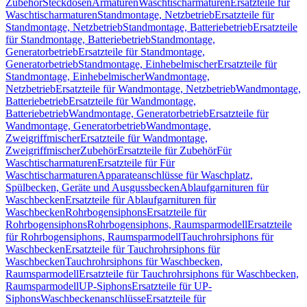
Zubehör
Steckdosen
Armaturen
Waschtischarmaturen
Ersatzteile für
Waschtischarmaturen
Standmontage, Netzbetrieb
Ersatzteile für
Standmontage, Netzbetrieb
Standmontage, Batteriebetrieb
Ersatzteile
für Standmontage, Batteriebetrieb
Standmontage,
Generatorbetrieb
Ersatzteile für Standmontage,
Generatorbetrieb
Standmontage, Einhebelmischer
Ersatzteile für
Standmontage, Einhebelmischer
Wandmontage,
Netzbetrieb
Ersatzteile für Wandmontage, Netzbetrieb
Wandmontage,
Batteriebetrieb
Ersatzteile für Wandmontage,
Batteriebetrieb
Wandmontage, Generatorbetrieb
Ersatzteile für
Wandmontage, Generatorbetrieb
Wandmontage,
Zweigriffmischer
Ersatzteile für Wandmontage,
Zweigriffmischer
Zubehör
Ersatzteile für Zubehör
Für
Waschtischarmaturen
Ersatzteile für Für
Waschtischarmaturen
Apparateanschlüsse für Waschplatz,
Spülbecken, Geräte und Ausgussbecken
Ablaufgarnituren für
Waschbecken
Ersatzteile für Ablaufgarnituren für
Waschbecken
Rohrbogensiphons
Ersatzteile für
Rohrbogensiphons
Rohrbogensiphons, Raumsparmodell
Ersatzteile
für Rohrbogensiphons, Raumsparmodell
Tauchrohrsiphons für
Waschbecken
Ersatzteile für Tauchrohrsiphons für
Waschbecken
Tauchrohrsiphons für Waschbecken,
Raumsparmodell
Ersatzteile für Tauchrohrsiphons für Waschbecken,
Raumsparmodell
UP-Siphons
Ersatzteile für UP-
Siphons
Waschbeckenanschlüsse
Ersatzteile für