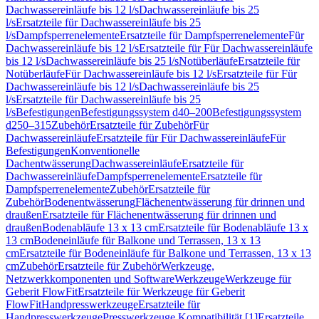
Dachwassereinläufe bis 12 l/s
Dachwassereinläufe bis 25
l/s
Ersatzteile für Dachwassereinläufe bis 25
l/s
Dampfsperrenelemente
Ersatzteile für Dampfsperrenelemente
Für
Dachwassereinläufe bis 12 l/s
Ersatzteile für Für Dachwassereinläufe
bis 12 l/s
Dachwassereinläufe bis 25 l/s
Notüberläufe
Ersatzteile für
Notüberläufe
Für Dachwassereinläufe bis 12 l/s
Ersatzteile für Für
Dachwassereinläufe bis 12 l/s
Dachwassereinläufe bis 25
l/s
Ersatzteile für Dachwassereinläufe bis 25
l/s
Befestigungen
Befestigungssystem d40–200
Befestigungssystem
d250–315
Zubehör
Ersatzteile für Zubehör
Für
Dachwassereinläufe
Ersatzteile für Für Dachwassereinläufe
Für
Befestigungen
Konventionelle
Dachentwässerung
Dachwassereinläufe
Ersatzteile für
Dachwassereinläufe
Dampfsperrenelemente
Ersatzteile für
Dampfsperrenelemente
Zubehör
Ersatzteile für
Zubehör
Bodenentwässerung
Flächenentwässerung für drinnen und
draußen
Ersatzteile für Flächenentwässerung für drinnen und
draußen
Bodenabläufe 13 x 13 cm
Ersatzteile für Bodenabläufe 13 x
13 cm
Bodeneinläufe für Balkone und Terrassen, 13 x 13
cm
Ersatzteile für Bodeneinläufe für Balkone und Terrassen, 13 x 13
cm
Zubehör
Ersatzteile für Zubehör
Werkzeuge,
Netzwerkkomponenten und Software
Werkzeuge
Werkzeuge für
Geberit FlowFit
Ersatzteile für Werkzeuge für Geberit
FlowFit
Handpresswerkzeuge
Ersatzteile für
Handpresswerkzeuge
Presswerkzeuge Kompatibilität [1]
Ersatzteile