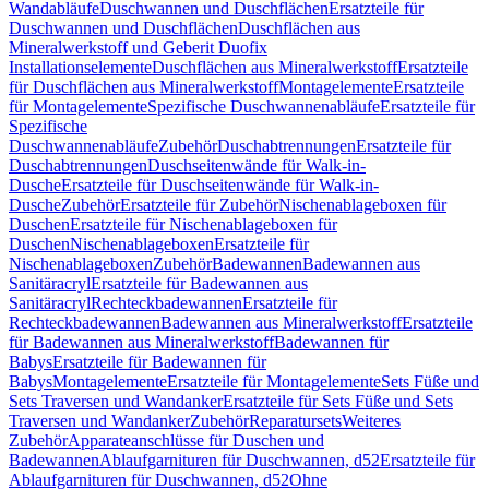
Wandabläufe
Duschwannen und Duschflächen
Ersatzteile für
Duschwannen und Duschflächen
Duschflächen aus
Mineralwerkstoff und Geberit Duofix
Installationselemente
Duschflächen aus Mineralwerkstoff
Ersatzteile
für Duschflächen aus Mineralwerkstoff
Montagelemente
Ersatzteile
für Montagelemente
Spezifische Duschwannenabläufe
Ersatzteile für
Spezifische
Duschwannenabläufe
Zubehör
Duschabtrennungen
Ersatzteile für
Duschabtrennungen
Duschseitenwände für Walk-in-
Dusche
Ersatzteile für Duschseitenwände für Walk-in-
Dusche
Zubehör
Ersatzteile für Zubehör
Nischenablageboxen für
Duschen
Ersatzteile für Nischenablageboxen für
Duschen
Nischenablageboxen
Ersatzteile für
Nischenablageboxen
Zubehör
Badewannen
Badewannen aus
Sanitäracryl
Ersatzteile für Badewannen aus
Sanitäracryl
Rechteckbadewannen
Ersatzteile für
Rechteckbadewannen
Badewannen aus Mineralwerkstoff
Ersatzteile
für Badewannen aus Mineralwerkstoff
Badewannen für
Babys
Ersatzteile für Badewannen für
Babys
Montagelemente
Ersatzteile für Montagelemente
Sets Füße und
Sets Traversen und Wandanker
Ersatzteile für Sets Füße und Sets
Traversen und Wandanker
Zubehör
Reparatursets
Weiteres
Zubehör
Apparateanschlüsse für Duschen und
Badewannen
Ablaufgarnituren für Duschwannen, d52
Ersatzteile für
Ablaufgarnituren für Duschwannen, d52
Ohne