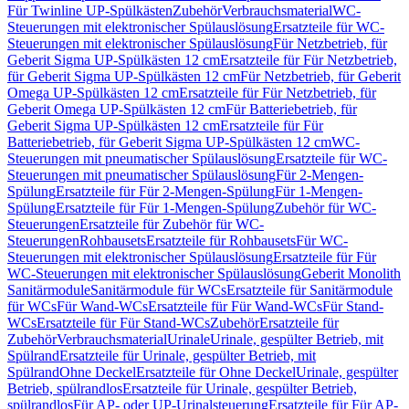
Für Twinline UP-Spülkästen
Zubehör
Verbrauchsmaterial
WC-
Steuerungen mit elektronischer Spülauslösung
Ersatzteile für WC-
Steuerungen mit elektronischer Spülauslösung
Für Netzbetrieb, für
Geberit Sigma UP-Spülkästen 12 cm
Ersatzteile für Für Netzbetrieb,
für Geberit Sigma UP-Spülkästen 12 cm
Für Netzbetrieb, für Geberit
Omega UP-Spülkästen 12 cm
Ersatzteile für Für Netzbetrieb, für
Geberit Omega UP-Spülkästen 12 cm
Für Batteriebetrieb, für
Geberit Sigma UP-Spülkästen 12 cm
Ersatzteile für Für
Batteriebetrieb, für Geberit Sigma UP-Spülkästen 12 cm
WC-
Steuerungen mit pneumatischer Spülauslösung
Ersatzteile für WC-
Steuerungen mit pneumatischer Spülauslösung
Für 2-Mengen-
Spülung
Ersatzteile für Für 2-Mengen-Spülung
Für 1-Mengen-
Spülung
Ersatzteile für Für 1-Mengen-Spülung
Zubehör für WC-
Steuerungen
Ersatzteile für Zubehör für WC-
Steuerungen
Rohbausets
Ersatzteile für Rohbausets
Für WC-
Steuerungen mit elektronischer Spülauslösung
Ersatzteile für Für
WC-Steuerungen mit elektronischer Spülauslösung
Geberit Monolith
Sanitärmodule
Sanitärmodule für WCs
Ersatzteile für Sanitärmodule
für WCs
Für Wand-WCs
Ersatzteile für Für Wand-WCs
Für Stand-
WCs
Ersatzteile für Für Stand-WCs
Zubehör
Ersatzteile für
Zubehör
Verbrauchsmaterial
Urinale
Urinale, gespülter Betrieb, mit
Spülrand
Ersatzteile für Urinale, gespülter Betrieb, mit
Spülrand
Ohne Deckel
Ersatzteile für Ohne Deckel
Urinale, gespülter
Betrieb, spülrandlos
Ersatzteile für Urinale, gespülter Betrieb,
spülrandlos
Für AP- oder UP-Urinalsteuerung
Ersatzteile für Für AP-