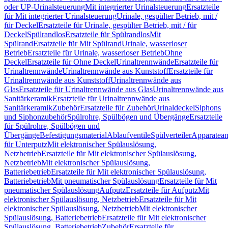
oder UP-Urinalsteuerung
Mit integrierter Urinalsteuerung
Ersatzteile
für Mit integrierter Urinalsteuerung
Urinale, gespülter Betrieb, mit /
für Deckel
Ersatzteile für Urinale, gespülter Betrieb, mit / für
Deckel
Spülrandlos
Ersatzteile für Spülrandlos
Mit
Spülrand
Ersatzteile für Mit Spülrand
Urinale, wasserloser
Betrieb
Ersatzteile für Urinale, wasserloser Betrieb
Ohne
Deckel
Ersatzteile für Ohne Deckel
Urinaltrennwände
Ersatzteile für
Urinaltrennwände
Urinaltrennwände aus Kunststoff
Ersatzteile für
Urinaltrennwände aus Kunststoff
Urinaltrennwände aus
Glas
Ersatzteile für Urinaltrennwände aus Glas
Urinaltrennwände aus
Sanitärkeramik
Ersatzteile für Urinaltrennwände aus
Sanitärkeramik
Zubehör
Ersatzteile für Zubehör
Urinaldeckel
Siphons
und Siphonzubehör
Spülrohre, Spülbögen und Übergänge
Ersatzteile
für Spülrohre, Spülbögen und
Übergänge
Befestigungsmaterial
Ablaufventile
Spülverteiler
Apparatean
für Unterputz
Mit elektronischer Spülauslösung,
Netzbetrieb
Ersatzteile für Mit elektronischer Spülauslösung,
Netzbetrieb
Mit elektronischer Spülauslösung,
Batteriebetrieb
Ersatzteile für Mit elektronischer Spülauslösung,
Batteriebetrieb
Mit pneumatischer Spülauslösung
Ersatzteile für Mit
pneumatischer Spülauslösung
Aufputz
Ersatzteile für Aufputz
Mit
elektronischer Spülauslösung, Netzbetrieb
Ersatzteile für Mit
elektronischer Spülauslösung, Netzbetrieb
Mit elektronischer
Spülauslösung, Batteriebetrieb
Ersatzteile für Mit elektronischer
Spülauslösung, Batteriebetrieb
Zubehör
Ersatzteile für