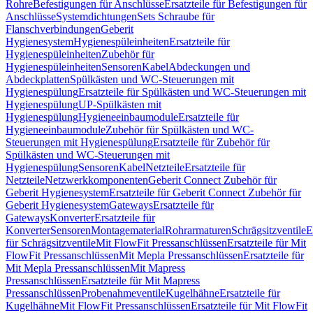
Rohre
Befestigungen für Anschlüsse
Ersatzteile für Befestigungen für
Anschlüsse
Systemdichtungen
Sets Schraube für
Flanschverbindungen
Geberit
Hygienesystem
Hygienespüleinheiten
Ersatzteile für
Hygienespüleinheiten
Zubehör für
Hygienespüleinheiten
Sensoren
Kabel
Abdeckungen und
Abdeckplatten
Spülkästen und WC-Steuerungen mit
Hygienespülung
Ersatzteile für Spülkästen und WC-Steuerungen mit
Hygienespülung
UP-Spülkästen mit
Hygienespülung
Hygieneeinbaumodule
Ersatzteile für
Hygieneeinbaumodule
Zubehör für Spülkästen und WC-
Steuerungen mit Hygienespülung
Ersatzteile für Zubehör für
Spülkästen und WC-Steuerungen mit
Hygienespülung
Sensoren
Kabel
Netzteile
Ersatzteile für
Netzteile
Netzwerkkomponenten
Geberit Connect Zubehör für
Geberit Hygienesystem
Ersatzteile für Geberit Connect Zubehör für
Geberit Hygienesystem
Gateways
Ersatzteile für
Gateways
Konverter
Ersatzteile für
Konverter
Sensoren
Montagematerial
Rohrarmaturen
Schrägsitzventile
E
für Schrägsitzventile
Mit FlowFit Pressanschlüssen
Ersatzteile für Mit
FlowFit Pressanschlüssen
Mit Mepla Pressanschlüssen
Ersatzteile für
Mit Mepla Pressanschlüssen
Mit Mapress
Pressanschlüssen
Ersatzteile für Mit Mapress
Pressanschlüssen
Probenahmeventile
Kugelhähne
Ersatzteile für
Kugelhähne
Mit FlowFit Pressanschlüssen
Ersatzteile für Mit FlowFit