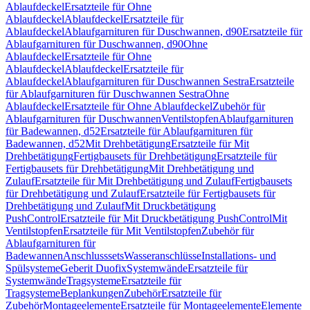
Ablaufdeckel
Ersatzteile für Ohne
Ablaufdeckel
Ablaufdeckel
Ersatzteile für
Ablaufdeckel
Ablaufgarnituren für Duschwannen, d90
Ersatzteile für
Ablaufgarnituren für Duschwannen, d90
Ohne
Ablaufdeckel
Ersatzteile für Ohne
Ablaufdeckel
Ablaufdeckel
Ersatzteile für
Ablaufdeckel
Ablaufgarnituren für Duschwannen Sestra
Ersatzteile
für Ablaufgarnituren für Duschwannen Sestra
Ohne
Ablaufdeckel
Ersatzteile für Ohne Ablaufdeckel
Zubehör für
Ablaufgarnituren für Duschwannen
Ventilstopfen
Ablaufgarnituren
für Badewannen, d52
Ersatzteile für Ablaufgarnituren für
Badewannen, d52
Mit Drehbetätigung
Ersatzteile für Mit
Drehbetätigung
Fertigbausets für Drehbetätigung
Ersatzteile für
Fertigbausets für Drehbetätigung
Mit Drehbetätigung und
Zulauf
Ersatzteile für Mit Drehbetätigung und Zulauf
Fertigbausets
für Drehbetätigung und Zulauf
Ersatzteile für Fertigbausets für
Drehbetätigung und Zulauf
Mit Druckbetätigung
PushControl
Ersatzteile für Mit Druckbetätigung PushControl
Mit
Ventilstopfen
Ersatzteile für Mit Ventilstopfen
Zubehör für
Ablaufgarnituren für
Badewannen
Anschlusssets
Wasseranschlüsse
Installations- und
Spülsysteme
Geberit Duofix
Systemwände
Ersatzteile für
Systemwände
Tragsysteme
Ersatzteile für
Tragsysteme
Beplankungen
Zubehör
Ersatzteile für
Zubehör
Montageelemente
Ersatzteile für Montageelemente
Elemente