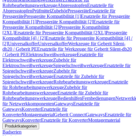
Rohrbearbeitungswerkzeuge
Abpressstopfen
Ersatzteile für
Abpressstopfen
Prüfmittel
Zubehör
Pressgeräte
Ersatzteile für
Pressgeräte
Pressgeräte Kompatibilität [1]
Ersatzteile für Pressgeräte
Kompatibilität [1]
Pressgeräte Kompatibilität [2]
Ersatzteile für
Pressgeräte Kompatibilität [2]
Pressgeräte Kompatibilität
[2XL]
Ersatzteile für Pressgeräte Kompatibilität [2XL]
Pressgeräte
Kompatibilität [4] / [2]
Ersatzteile für Pressgeräte Kompatibilität [4] /
[2]
Universalkoffer
Universalkoffer
Werkzeuge für Geberit Silent-
db20 / Geberit PE
Ersatzteile für Werkzeuge für Geberit Silent-db20
/ Geberit PE
Elektroschweißwerkzeuge
Ersatzteile für
Elektroschweißwerkzeuge
Zubehör für
Elektroschweißwerkzeuge
Spiegelschweißwerkzeuge
Ersatzteile für
Spiegelschweißwerkzeuge
Zubehör für
Spiegelschweißwerkzeuge
Ersatzteile für Zubehör für
Spiegelschweißwerkzeuge
Rohrbearbeitungswerkzeuge
Ersatzteile
für Rohrbearbeitungswerkzeuge
Zubehör für
Rohrbearbeitungswerkzeuge
Ersatzteile für Zubehör für
Rohrbearbeitungswerkzeuge
Bedienhilfen
Fernbedienungen
Netzwerk
für Netzwerkkomponenten
Gateways
Ersatzteile für
Gateways
Konverter
Ersatzteile für
Konverter
Montagematerial
Geberit Connect
Gateways
Ersatzteile für
Gateways
Konverter
Ersatzteile für Konverter
Montagematerial
Produktkategorien
Badserien