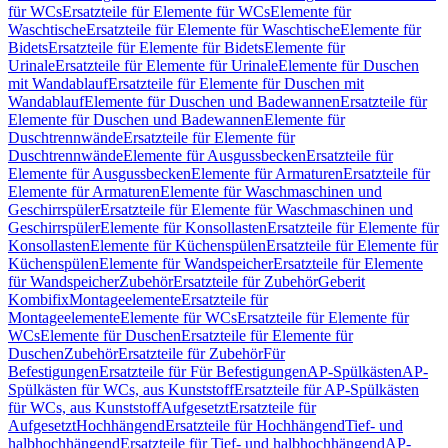
für WCs
Ersatzteile für Elemente für WCs
Elemente für
Waschtische
Ersatzteile für Elemente für Waschtische
Elemente für
Bidets
Ersatzteile für Elemente für Bidets
Elemente für
Urinale
Ersatzteile für Elemente für Urinale
Elemente für Duschen
mit Wandablauf
Ersatzteile für Elemente für Duschen mit
Wandablauf
Elemente für Duschen und Badewannen
Ersatzteile für
Elemente für Duschen und Badewannen
Elemente für
Duschtrennwände
Ersatzteile für Elemente für
Duschtrennwände
Elemente für Ausgussbecken
Ersatzteile für
Elemente für Ausgussbecken
Elemente für Armaturen
Ersatzteile für
Elemente für Armaturen
Elemente für Waschmaschinen und
Geschirrspüler
Ersatzteile für Elemente für Waschmaschinen und
Geschirrspüler
Elemente für Konsollasten
Ersatzteile für Elemente für
Konsollasten
Elemente für Küchenspülen
Ersatzteile für Elemente für
Küchenspülen
Elemente für Wandspeicher
Ersatzteile für Elemente
für Wandspeicher
Zubehör
Ersatzteile für Zubehör
Geberit
Kombifix
Montageelemente
Ersatzteile für
Montageelemente
Elemente für WCs
Ersatzteile für Elemente für
WCs
Elemente für Duschen
Ersatzteile für Elemente für
Duschen
Zubehör
Ersatzteile für Zubehör
Für
Befestigungen
Ersatzteile für Für Befestigungen
AP-Spülkästen
AP-
Spülkästen für WCs, aus Kunststoff
Ersatzteile für AP-Spülkästen
für WCs, aus Kunststoff
Aufgesetzt
Ersatzteile für
Aufgesetzt
Hochhängend
Ersatzteile für Hochhängend
Tief- und
halbhochhängend
Ersatzteile für Tief- und halbhochhängend
AP-