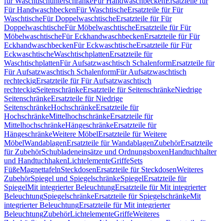
für Waschtischunterschränke
Für Handwaschbecken
Ersatzteile für
Für Handwaschbecken
Für Waschtische
Ersatzteile für Für
Waschtische
Für Doppelwaschtische
Ersatzteile für Für
Doppelwaschtische
Für Möbelwaschtische
Ersatzteile für Für
Möbelwaschtische
Für Eckhandwaschbecken
Ersatzteile für Für
Eckhandwaschbecken
Für Eckwaschtische
Ersatzteile für Für
Eckwaschtische
Waschtischplatten
Ersatzteile für
Waschtischplatten
Für Aufsatzwaschtisch Schalenform
Ersatzteile für
Für Aufsatzwaschtisch Schalenform
Für Aufsatzwaschtisch
rechteckig
Ersatzteile für Für Aufsatzwaschtisch
rechteckig
Seitenschränke
Ersatzteile für Seitenschränke
Niedrige
Seitenschränke
Ersatzteile für Niedrige
Seitenschränke
Hochschränke
Ersatzteile für
Hochschränke
Mittelhochschränke
Ersatzteile für
Mittelhochschränke
Hängeschränke
Ersatzteile für
Hängeschränke
Weitere Möbel
Ersatzteile für Weitere
Möbel
Wandablagen
Ersatzteile für Wandablagen
Zubehör
Ersatzteile
für Zubehör
Schubladeneinsätze und Ordnungsboxen
Handtuchhalter
und Handtuchhaken
Lichtelemente
Griffe
Sets
Füße
Magnettafeln
Steckdosen
Ersatzteile für Steckdosen
Weiteres
Zubehör
Spiegel und Spiegelschränke
Spiegel
Ersatzteile für
Spiegel
Mit integrierter Beleuchtung
Ersatzteile für Mit integrierter
Beleuchtung
Spiegelschränke
Ersatzteile für Spiegelschränke
Mit
integrierter Beleuchtung
Ersatzteile für Mit integrierter
Beleuchtung
Zubehör
Lichtelemente
Griffe
Weiteres