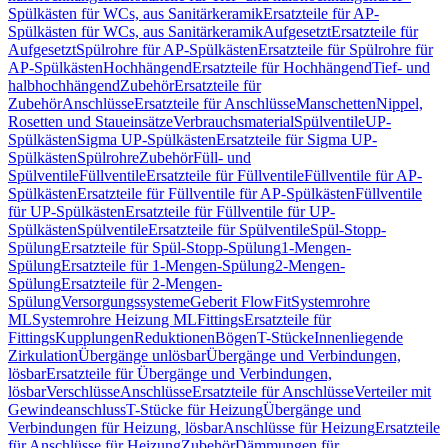
Spülkästen für WCs, aus Sanitärkeramik
Ersatzteile für AP-
Spülkästen für WCs, aus Sanitärkeramik
Aufgesetzt
Ersatzteile für
Aufgesetzt
Spülrohre für AP-Spülkästen
Ersatzteile für Spülrohre für
AP-Spülkästen
Hochhängend
Ersatzteile für Hochhängend
Tief- und
halbhochhängend
Zubehör
Ersatzteile für
Zubehör
Anschlüsse
Ersatzteile für Anschlüsse
Manschetten
Nippel,
Rosetten und Staueinsätze
Verbrauchsmaterial
Spülventile
UP-
Spülkästen
Sigma UP-Spülkästen
Ersatzteile für Sigma UP-
Spülkästen
Spülrohre
Zubehör
Füll- und
Spülventile
Füllventile
Ersatzteile für Füllventile
Füllventile für AP-
Spülkästen
Ersatzteile für Füllventile für AP-Spülkästen
Füllventile
für UP-Spülkästen
Ersatzteile für Füllventile für UP-
Spülkästen
Spülventile
Ersatzteile für Spülventile
Spül-Stopp-
Spülung
Ersatzteile für Spül-Stopp-Spülung
1-Mengen-
Spülung
Ersatzteile für 1-Mengen-Spülung
2-Mengen-
Spülung
Ersatzteile für 2-Mengen-
Spülung
Versorgungssysteme
Geberit FlowFit
Systemrohre
ML
Systemrohre Heizung ML
Fittings
Ersatzteile für
Fittings
Kupplungen
Reduktionen
Bögen
T-Stücke
Innenliegende
Zirkulation
Übergänge unlösbar
Übergänge und Verbindungen,
lösbar
Ersatzteile für Übergänge und Verbindungen,
lösbar
Verschlüsse
Anschlüsse
Ersatzteile für Anschlüsse
Verteiler mit
Gewindeanschluss
T-Stücke für Heizung
Übergänge und
Verbindungen für Heizung, lösbar
Anschlüsse für Heizung
Ersatzteile
für Anschlüsse für Heizung
Zubehör
Dämmungen für