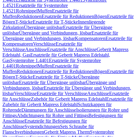
1.4521
Ersatzteile für Systemrohre
1.4521
Rohrnippel
Muffen
Ersatzteile für
Muffen
Reduktionen
Ersatzteile für Reduktionen
Bögen
Ersatzteile für
Bögen
T-Stücke
Ersatzteile für T-Stücke
Innenliegende
Zirkulation
Übergänge unlösbar
Ersatzteile für Übergänge
unlösbar
Übergänge und Verbindungen, lösbar
Ersatzteile für
Übergänge und Verbindungen, lösbar
Kompensatoren
Ersatzteile für
Kompensatoren
Verschlüsse
Ersatzteile für
Verschlüsse
Anschlüsse
Ersatzteile für Anschlüsse
Geberit Mapress
Edelstahl, Gas
Ersatzteile für Geberit Mapress Edelstahl,
Gas
Systemrohre 1.4401
Ersatzteile für Systemrohre
1.4401
Rohrnippel
Muffen
Ersatzteile für
Muffen
Reduktionen
Ersatzteile für Reduktionen
Bögen
Ersatzteile für
Bögen
T-Stücke
Ersatzteile für T-Stücke
Übergänge
unlösbar
Ersatzteile für Übergänge unlösbar
Übergänge und
Verbindungen, lösbar
Ersatzteile für Übergänge und Verbindungen,
lösbar
Verschlüsse
Ersatzteile für Verschlüsse
Anschlüsse
Ersatzteile
für Anschlüsse
Zubehör für Geberit Mapress Edelstahl
Ersatzteile für
Zubehör für Geberit Mapress Edelstahl
Schutzkappen für
Rohrende
Dämmungen für Anschlüsse
Isolierungen für Rohre und
Fittings
Abdichtungen für Rohre und Fittings
Befestigungen für
Anschlüsse
Ersatzteile für Befestigungen für
Anschlüsse
Systemdichtungen
Sets Schraube für
Flanschverbindungen
Geberit Mapress Therm
Systemrohre