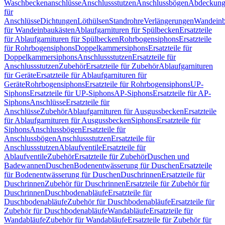
Waschbeckenanschlüsse
Anschlussstutzen
Anschlussbögen
Abdeckung
für
Anschlüsse
Dichtungen
Löthülsen
Standrohre
Verlängerungen
Wandeinb
für Wandeinbaukästen
Ablaufgarnituren für Spülbecken
Ersatzteile
für Ablaufgarnituren für Spülbecken
Rohrbogensiphons
Ersatzteile
für Rohrbogensiphons
Doppelkammersiphons
Ersatzteile für
Doppelkammersiphons
Anschlussstutzen
Ersatzteile für
Anschlussstutzen
Zubehör
Ersatzteile für Zubehör
Ablaufgarnituren
für Geräte
Ersatzteile für Ablaufgarnituren für
Geräte
Rohrbogensiphons
Ersatzteile für Rohrbogensiphons
UP-
Siphons
Ersatzteile für UP-Siphons
AP-Siphons
Ersatzteile für AP-
Siphons
Anschlüsse
Ersatzteile für
Anschlüsse
Zubehör
Ablaufgarnituren für Ausgussbecken
Ersatzteile
für Ablaufgarnituren für Ausgussbecken
Siphons
Ersatzteile für
Siphons
Anschlussbögen
Ersatzteile für
Anschlussbögen
Anschlussstutzen
Ersatzteile für
Anschlussstutzen
Ablaufventile
Ersatzteile für
Ablaufventile
Zubehör
Ersatzteile für Zubehör
Duschen und
Badewannen
Duschen
Bodenentwässerung für Duschen
Ersatzteile
für Bodenentwässerung für Duschen
Duschrinnen
Ersatzteile für
Duschrinnen
Zubehör für Duschrinnen
Ersatzteile für Zubehör für
Duschrinnen
Duschbodenabläufe
Ersatzteile für
Duschbodenabläufe
Zubehör für Duschbodenabläufe
Ersatzteile für
Zubehör für Duschbodenabläufe
Wandabläufe
Ersatzteile für
Wandabläufe
Zubehör für Wandabläufe
Ersatzteile für Zubehör für