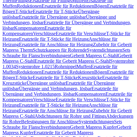
Therm
Fittings
Ersatzteile für Fittings
Muffen
Ersatzteile für
Muffen
Reduktionen
Ersatzteile für Reduktionen
Bögen
Ersatzteile für
Bögen
T-Stücke
Ersatzteile für T-Stücke
Übergänge
unlösbar
Ersatzteile für Übergänge unlösbar
Übergänge und
Verbindungen, lösbar
Ersatzteile für Übergänge und Verbindungen,
lösbar
Kompensatoren
Ersatzteile für
Kompensatoren
Verschlüsse
Ersatzteile für Verschlüsse
T-Stücke für
Heizung
Ersatzteile für T-Stücke für Heizung
Anschlüsse für
Heizung
Ersatzteile für Anschlüsse für Heizung
Zubehör für Geberit
Mapress Therm
Schutzkappen für Rohrende
Systemdichtungen
Sets
Schraube für Flanschverbindungen
Geberit Mapress C-Stahl
Geberit
Mapress C-Stahl
Ersatzteile für Geberit Mapress C-Stahl
Systemrohre
1.0034
Systemrohre 1.0215
Rohrnippel
Muffen
Ersatzteile für
Muffen
Reduktionen
Ersatzteile für Reduktionen
Bögen
Ersatzteile für
Bögen
T-Stücke
Ersatzteile für T-Stücke
Kreuzstücke
Ersatzteile für
Kreuzstücke
Übergänge unlösbar
Ersatzteile für Übergänge
unlösbar
Übergänge und Verbindungen, lösbar
Ersatzteile für
Übergänge und Verbindungen, lösbar
Kompensatoren
Ersatzteile für
Kompensatoren
Verschlüsse
Ersatzteile für Verschlüsse
T-Stücke für
Heizung
Ersatzteile für T-Stücke für Heizung
Anschlüsse für
Heizung
Ersatzteile für Anschlüsse für Heizung
Zubehör für Geberit
Mapress C-Stahl
Abdichtungen für Rohre und Fittings
Abdeckungen
für Rohre
Befestigungen für Anschlüsse
Systemdichtungen
Sets
Schraube für Flanschverbindungen
Geberit Mapress Kupfer
Geberit
Mapress Kupfer
Ersatzteile für Geberit Mapress