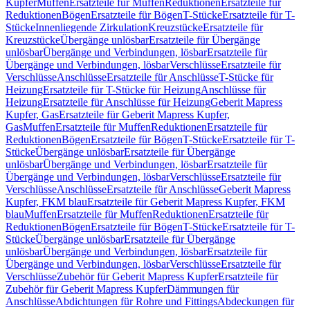
Kupfer
Muffen
Ersatzteile für Muffen
Reduktionen
Ersatzteile für
Reduktionen
Bögen
Ersatzteile für Bögen
T-Stücke
Ersatzteile für T-
Stücke
Innenliegende Zirkulation
Kreuzstücke
Ersatzteile für
Kreuzstücke
Übergänge unlösbar
Ersatzteile für Übergänge
unlösbar
Übergänge und Verbindungen, lösbar
Ersatzteile für
Übergänge und Verbindungen, lösbar
Verschlüsse
Ersatzteile für
Verschlüsse
Anschlüsse
Ersatzteile für Anschlüsse
T-Stücke für
Heizung
Ersatzteile für T-Stücke für Heizung
Anschlüsse für
Heizung
Ersatzteile für Anschlüsse für Heizung
Geberit Mapress
Kupfer, Gas
Ersatzteile für Geberit Mapress Kupfer,
Gas
Muffen
Ersatzteile für Muffen
Reduktionen
Ersatzteile für
Reduktionen
Bögen
Ersatzteile für Bögen
T-Stücke
Ersatzteile für T-
Stücke
Übergänge unlösbar
Ersatzteile für Übergänge
unlösbar
Übergänge und Verbindungen, lösbar
Ersatzteile für
Übergänge und Verbindungen, lösbar
Verschlüsse
Ersatzteile für
Verschlüsse
Anschlüsse
Ersatzteile für Anschlüsse
Geberit Mapress
Kupfer, FKM blau
Ersatzteile für Geberit Mapress Kupfer, FKM
blau
Muffen
Ersatzteile für Muffen
Reduktionen
Ersatzteile für
Reduktionen
Bögen
Ersatzteile für Bögen
T-Stücke
Ersatzteile für T-
Stücke
Übergänge unlösbar
Ersatzteile für Übergänge
unlösbar
Übergänge und Verbindungen, lösbar
Ersatzteile für
Übergänge und Verbindungen, lösbar
Verschlüsse
Ersatzteile für
Verschlüsse
Zubehör für Geberit Mapress Kupfer
Ersatzteile für
Zubehör für Geberit Mapress Kupfer
Dämmungen für
Anschlüsse
Abdichtungen für Rohre und Fittings
Abdeckungen für