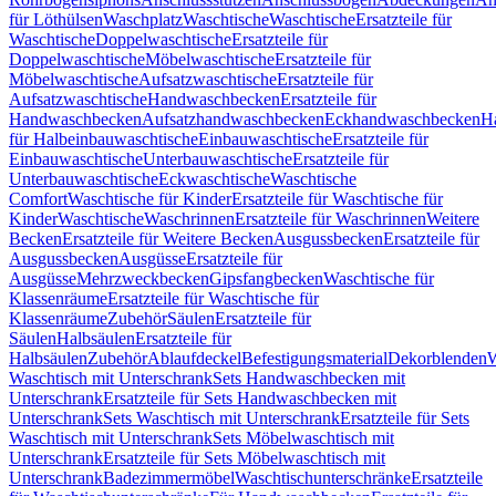
für Löthülsen
Waschplatz
Waschtische
Waschtische
Ersatzteile für
Waschtische
Doppelwaschtische
Ersatzteile für
Doppelwaschtische
Möbelwaschtische
Ersatzteile für
Möbelwaschtische
Aufsatzwaschtische
Ersatzteile für
Aufsatzwaschtische
Handwaschbecken
Ersatzteile für
Handwaschbecken
Aufsatzhandwaschbecken
Eckhandwaschbecken
H
für Halbeinbauwaschtische
Einbauwaschtische
Ersatzteile für
Einbauwaschtische
Unterbauwaschtische
Ersatzteile für
Unterbauwaschtische
Eckwaschtische
Waschtische
Comfort
Waschtische für Kinder
Ersatzteile für Waschtische für
Kinder
Waschtische
Waschrinnen
Ersatzteile für Waschrinnen
Weitere
Becken
Ersatzteile für Weitere Becken
Ausgussbecken
Ersatzteile für
Ausgussbecken
Ausgüsse
Ersatzteile für
Ausgüsse
Mehrzweckbecken
Gipsfangbecken
Waschtische für
Klassenräume
Ersatzteile für Waschtische für
Klassenräume
Zubehör
Säulen
Ersatzteile für
Säulen
Halbsäulen
Ersatzteile für
Halbsäulen
Zubehör
Ablaufdeckel
Befestigungsmaterial
Dekorblenden
W
Waschtisch mit Unterschrank
Sets Handwaschbecken mit
Unterschrank
Ersatzteile für Sets Handwaschbecken mit
Unterschrank
Sets Waschtisch mit Unterschrank
Ersatzteile für Sets
Waschtisch mit Unterschrank
Sets Möbelwaschtisch mit
Unterschrank
Ersatzteile für Sets Möbelwaschtisch mit
Unterschrank
Badezimmermöbel
Waschtischunterschränke
Ersatzteile