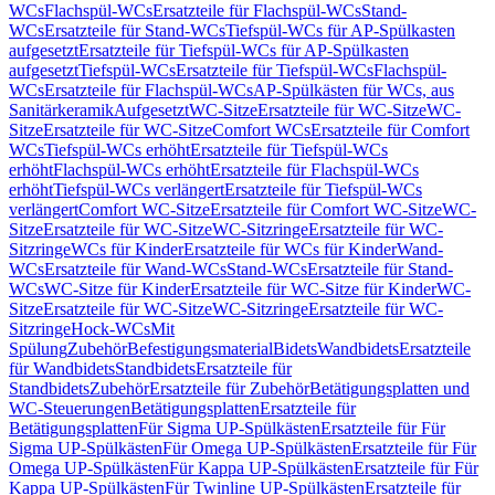
WCs
Flachspül-WCs
Ersatzteile für Flachspül-WCs
Stand-
WCs
Ersatzteile für Stand-WCs
Tiefspül-WCs für AP-Spülkasten
aufgesetzt
Ersatzteile für Tiefspül-WCs für AP-Spülkasten
aufgesetzt
Tiefspül-WCs
Ersatzteile für Tiefspül-WCs
Flachspül-
WCs
Ersatzteile für Flachspül-WCs
AP-Spülkästen für WCs, aus
Sanitärkeramik
Aufgesetzt
WC-Sitze
Ersatzteile für WC-Sitze
WC-
Sitze
Ersatzteile für WC-Sitze
Comfort WCs
Ersatzteile für Comfort
WCs
Tiefspül-WCs erhöht
Ersatzteile für Tiefspül-WCs
erhöht
Flachspül-WCs erhöht
Ersatzteile für Flachspül-WCs
erhöht
Tiefspül-WCs verlängert
Ersatzteile für Tiefspül-WCs
verlängert
Comfort WC-Sitze
Ersatzteile für Comfort WC-Sitze
WC-
Sitze
Ersatzteile für WC-Sitze
WC-Sitzringe
Ersatzteile für WC-
Sitzringe
WCs für Kinder
Ersatzteile für WCs für Kinder
Wand-
WCs
Ersatzteile für Wand-WCs
Stand-WCs
Ersatzteile für Stand-
WCs
WC-Sitze für Kinder
Ersatzteile für WC-Sitze für Kinder
WC-
Sitze
Ersatzteile für WC-Sitze
WC-Sitzringe
Ersatzteile für WC-
Sitzringe
Hock-WCs
Mit
Spülung
Zubehör
Befestigungsmaterial
Bidets
Wandbidets
Ersatzteile
für Wandbidets
Standbidets
Ersatzteile für
Standbidets
Zubehör
Ersatzteile für Zubehör
Betätigungsplatten und
WC-Steuerungen
Betätigungsplatten
Ersatzteile für
Betätigungsplatten
Für Sigma UP-Spülkästen
Ersatzteile für Für
Sigma UP-Spülkästen
Für Omega UP-Spülkästen
Ersatzteile für Für
Omega UP-Spülkästen
Für Kappa UP-Spülkästen
Ersatzteile für Für
Kappa UP-Spülkästen
Für Twinline UP-Spülkästen
Ersatzteile für