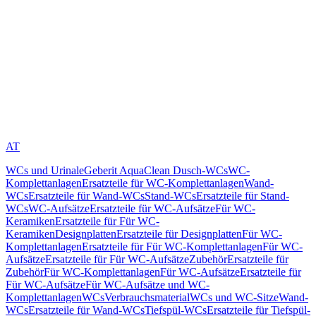
AT
WCs und Urinale
Geberit AquaClean Dusch-WCs
WC-
Komplettanlagen
Ersatzteile für WC-Komplettanlagen
Wand-
WCs
Ersatzteile für Wand-WCs
Stand-WCs
Ersatzteile für Stand-
WCs
WC-Aufsätze
Ersatzteile für WC-Aufsätze
Für WC-
Keramiken
Ersatzteile für Für WC-
Keramiken
Designplatten
Ersatzteile für Designplatten
Für WC-
Komplettanlagen
Ersatzteile für Für WC-Komplettanlagen
Für WC-
Aufsätze
Ersatzteile für Für WC-Aufsätze
Zubehör
Ersatzteile für
Zubehör
Für WC-Komplettanlagen
Für WC-Aufsätze
Ersatzteile für
Für WC-Aufsätze
Für WC-Aufsätze und WC-
Komplettanlagen
WCs
Verbrauchsmaterial
WCs und WC-Sitze
Wand-
WCs
Ersatzteile für Wand-WCs
Tiefspül-WCs
Ersatzteile für Tiefspül-