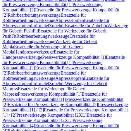
für Presswerkzeuge Kompatibilität [1]
Presswerkzeuge
Kompatibilität [2]
Ersatzteile für Presswerkzeuge Kompatibilität
[2]
Rohrbearbeitungswerkzeuge
Ersatzteile für
Rohrbearbeitungswerkzeuge
Abpressstopfen
Ersatzteile für
Abpressstopfen
Prüfmittel
Zubehör
Ersatzteile für Zubehör
Werkzeuge
für Geberit PushFit
Ersatzteile für Werkzeuge für Geberit
PushFit
Rohrbearbeitungswerkzeuge
Ersatzteile für
Rohrbearbeitungswerkzeuge
Werkzeuge für Geberit
Mepla
Ersatzteile für Werkzeuge für Geberit
Mepla
Handpresswerkzeuge
Ersatzteile für
Handpresswerkzeuge
Presswerkzeuge Kompatibilität [1]
Ersatzteile
für Presswerkzeuge Kompatibilität [1]
Presswerkzeuge
Kompatibilität [2]
Ersatzteile für Presswerkzeuge Kompatibilität
[2]
Rohrbearbeitungswerkzeuge
Ersatzteile für
Rohrbearbeitungswerkzeuge
Abpressstopfen
Ersatzteile für
Abpressstopfen
Prüfmittel
Zubehör
Werkzeuge für Geberit
Mapress
Ersatzteile für Werkzeuge für Geberit
Mapress
Presswerkzeuge Kompatibilität [1]
Ersatzteile für
Presswerkzeuge Kompatibilität [1]
Presswerkzeuge Kompatibilität
[2]
Ersatzteile für Presswerkzeuge Kompatibilität [2]
Presswerkzeuge
Kompatibilität [1] / [2]
Ersatzteile für Presswerkzeuge Kompatibilität
[1] / [2]
Presswerkzeuge Kompatibilität [2XL]
Ersatzteile für
Presswerkzeuge Kompatibilität [2XL]
Presswerkzeuge
Kompatibilität [4]
Ersatzteile für Presswerkzeuge Kompatibilität
[4]
Rohrbearbeitungswerkzeuge
Ersatzteile für