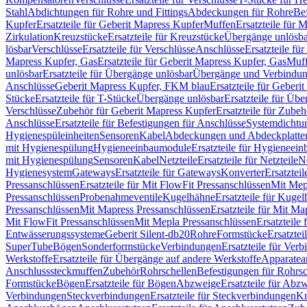
Stahl
Abdichtungen für Rohre und Fittings
Abdeckungen für Rohre
Be
Kupfer
Ersatzteile für Geberit Mapress Kupfer
Muffen
Ersatzteile für 
Zirkulation
Kreuzstücke
Ersatzteile für Kreuzstücke
Übergänge unlösba
lösbar
Verschlüsse
Ersatzteile für Verschlüsse
Anschlüsse
Ersatzteile fü
Mapress Kupfer, Gas
Ersatzteile für Geberit Mapress Kupfer, Gas
Muf
unlösbar
Ersatzteile für Übergänge unlösbar
Übergänge und Verbindun
Anschlüsse
Geberit Mapress Kupfer, FKM blau
Ersatzteile für Geber
Stücke
Ersatzteile für T-Stücke
Übergänge unlösbar
Ersatzteile für Üb
Verschlüsse
Zubehör für Geberit Mapress Kupfer
Ersatzteile für Zube
Anschlüsse
Ersatzteile für Befestigungen für Anschlüsse
Systemdichtu
Hygienespüleinheiten
Sensoren
Kabel
Abdeckungen und Abdeckplatte
mit Hygienespülung
Hygieneeinbaumodule
Ersatzteile für Hygieneei
mit Hygienespülung
Sensoren
Kabel
Netzteile
Ersatzteile für Netzteile
N
Hygienesystem
Gateways
Ersatzteile für Gateways
Konverter
Ersatzteil
Pressanschlüssen
Ersatzteile für Mit FlowFit Pressanschlüssen
Mit Mep
Pressanschlüssen
Probenahmeventile
Kugelhähne
Ersatzteile für Kuge
Pressanschlüssen
Mit Mapress Pressanschlüssen
Ersatzteile für Mit Ma
Mit FlowFit Pressanschlüssen
Mit Mepla Pressanschlüssen
Ersatzteile
Entwässerungssysteme
Geberit Silent-db20
Rohre
Formstücke
Ersatztei
SuperTube
Bögen
Sonderformstücke
Verbindungen
Ersatzteile für Ver
Werkstoffe
Ersatzteile für Übergänge auf andere Werkstoffe
Apparatea
Anschlusssteckmuffen
Zubehör
Rohrschellen
Befestigungen für Rohrsc
Formstücke
Bögen
Ersatzteile für Bögen
Abzweige
Ersatzteile für Abz
Verbindungen
Steckverbindungen
Ersatzteile für Steckverbindungen
Kr