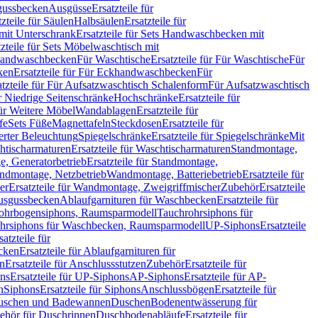
sgussbecken
Ausgüsse
Ersatzteile für
tzteile für Säulen
Halbsäulen
Ersatzteile für
mit Unterschrank
Ersatzteile für Sets Handwaschbecken mit
tzteile für Sets Möbelwaschtisch mit
 Handwaschbecken
Für Waschtische
Ersatzteile für Für Waschtische
Für
ken
Ersatzteile für Für Eckhandwaschbecken
Für
atzteile für Für Aufsatzwaschtisch Schalenform
Für Aufsatzwaschtisch
ür Niedrige Seitenschränke
Hochschränke
Ersatzteile für
für Weitere Möbel
Wandablagen
Ersatzteile für
fe
Sets Füße
Magnettafeln
Steckdosen
Ersatzteile für
ierter Beleuchtung
Spiegelschränke
Ersatzteile für Spiegelschränke
Mit
htischarmaturen
Ersatzteile für Waschtischarmaturen
Standmontage,
, Generatorbetrieb
Ersatzteile für Standmontage,
andmontage, Netzbetrieb
Wandmontage, Batteriebetrieb
Ersatzteile für
er
Ersatzteile für Wandmontage, Zweigriffmischer
Zubehör
Ersatzteile
Ausgussbecken
Ablaufgarnituren für Waschbecken
Ersatzteile für
 Rohrbogensiphons, Raumsparmodell
Tauchrohrsiphons für
rohrsiphons für Waschbecken, Raumsparmodell
UP-Siphons
Ersatzteile
satzteile für
ecken
Ersatzteile für Ablaufgarnituren für
en
Ersatzteile für Anschlussstutzen
Zubehör
Ersatzteile für
ns
Ersatzteile für UP-Siphons
AP-Siphons
Ersatzteile für AP-
n
Siphons
Ersatzteile für Siphons
Anschlussbögen
Ersatzteile für
uschen und Badewannen
Duschen
Bodenentwässerung für
behör für Duschrinnen
Duschbodenabläufe
Ersatzteile für