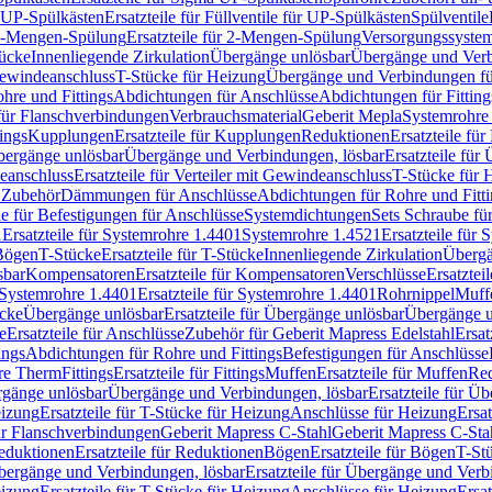
r UP-Spülkästen
Ersatzteile für Füllventile für UP-Spülkästen
Spülventile
-Mengen-Spülung
Ersatzteile für 2-Mengen-Spülung
Versorgungssyste
ücke
Innenliegende Zirkulation
Übergänge unlösbar
Übergänge und Verb
Gewindeanschluss
T-Stücke für Heizung
Übergänge und Verbindungen fü
hre und Fittings
Abdichtungen für Anschlüsse
Abdichtungen für Fitting
für Flanschverbindungen
Verbrauchsmaterial
Geberit Mepla
Systemrohr
tings
Kupplungen
Ersatzteile für Kupplungen
Reduktionen
Ersatzteile fü
Übergänge unlösbar
Übergänge und Verbindungen, lösbar
Ersatzteile fü
deanschluss
Ersatzteile für Verteiler mit Gewindeanschluss
T-Stücke für 
r Zubehör
Dämmungen für Anschlüsse
Abdichtungen für Rohre und Fitti
ile für Befestigungen für Anschlüsse
Systemdichtungen
Sets Schraube fü
1
Ersatzteile für Systemrohre 1.4401
Systemrohre 1.4521
Ersatzteile für
 Bögen
T-Stücke
Ersatzteile für T-Stücke
Innenliegende Zirkulation
Übergä
sbar
Kompensatoren
Ersatzteile für Kompensatoren
Verschlüsse
Ersatztei
Systemrohre 1.4401
Ersatzteile für Systemrohre 1.4401
Rohrnippel
Muff
ücke
Übergänge unlösbar
Ersatzteile für Übergänge unlösbar
Übergänge u
e
Ersatzteile für Anschlüsse
Zubehör für Geberit Mapress Edelstahl
Ersat
ings
Abdichtungen für Rohre und Fittings
Befestigungen für Anschlüsse
re Therm
Fittings
Ersatzteile für Fittings
Muffen
Ersatzteile für Muffen
Re
ergänge unlösbar
Übergänge und Verbindungen, lösbar
Ersatzteile für Ü
eizung
Ersatzteile für T-Stücke für Heizung
Anschlüsse für Heizung
Ersat
ür Flanschverbindungen
Geberit Mapress C-Stahl
Geberit Mapress C-Sta
eduktionen
Ersatzteile für Reduktionen
Bögen
Ersatzteile für Bögen
T-St
ergänge und Verbindungen, lösbar
Ersatzteile für Übergänge und Verb
eizung
Ersatzteile für T-Stücke für Heizung
Anschlüsse für Heizung
Ersat