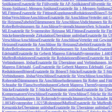
Spülkästen
Ersatzteile für Füllventile für AP-Spülkästen
Füllventile fü
Stopp-Spülung
1-Mengen-Spülung
Ersatzteile für 1-Mengen-Spülung
2
ML
Fittings
Ersatzteile für Fittings
Kupplungen
Reduktionen
Bögen
T-St
lösbar
Verschlüsse
Anschlüsse
Ersatzteile für Anschlüsse
Verteiler mit 
für Heizung
Zubehör
Dämmungen für Anschlüsse
Abdichtungen für Ro
Rohre
Befestigungen für Anschlüsse
Systemdichtungen
Sets Schraube 
ML
Ersatzteile für Systemrohre Heizung ML
Fittings
Ersatzteile für Fit
Stücke
Innenliegende Zirkulation
Übergänge unlösbar
Ersatzteile für 
Verschlüsse
Anschlüsse
Ersatzteile für Anschlüsse
Verteiler mit Gewin
Heizung
Ersatzteile für Anschlüsse für Heizung
Zubehör
Ersatzteile fü
Rohre
Befestigungen für Rohre
Befestigungen für Anschlüsse
Ersatzte
Edelstahl
Ersatzteile für Geberit Mapress Edelstahl
Systemrohre 1.440
Muffen
Reduktionen
Ersatzteile für Reduktionen
Bögen
Ersatzteile für
Verbindungen, lösbar
Ersatzteile für Übergänge und Verbindungen, lö
Mapress Edelstahl, Gas
Ersatzteile für Geberit Mapress Edelstahl, Gas
Reduktionen
Bögen
Ersatzteile für Bögen
T-Stücke
Ersatzteile für T-St
Verbindungen, lösbar
Verschlüsse
Ersatzteile für Verschlüsse
Anschlüss
Rohrende
Dämmungen für Anschlüsse
Isolierungen für Rohre und Fitt
Schraube für Flanschverbindungen
Geberit Mapress Therm
Systemroh
Stücke
Ersatzteile für T-Stücke
Übergänge unlösbar
Ersatzteile für Üb
Kompensatoren
Verschlüsse
Ersatzteile für Verschlüsse
T-Stücke für H
Therm
Schutzkappen für Rohrende
Systemdichtungen
Sets Schraube f
1.0034
Systemrohre 1.0215
Rohrnippel
Muffen
Ersatzteile für Muffen
R
Kreuzstücke
Übergänge unlösbar
Ersatzteile für Übergänge unlösbar
Üb
Kompensatoren
Verschlüsse
Ersatzteile für Verschlüsse
T-Stücke für H