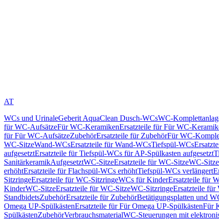
AT
WCs und Urinale
Geberit AquaClean Dusch-WCs
WC-Komplettanlag
für WC-Aufsätze
Für WC-Keramiken
Ersatzteile für Für WC-Kerami
für Für WC-Aufsätze
Zubehör
Ersatzteile für Zubehör
Für WC-Komplet
WC-Sitze
Wand-WCs
Ersatzteile für Wand-WCs
Tiefspül-WCs
Ersatzt
aufgesetzt
Ersatzteile für Tiefspül-WCs für AP-Spülkasten aufgesetzt
T
Sanitärkeramik
Aufgesetzt
WC-Sitze
Ersatzteile für WC-Sitze
WC-Sitze
erhöht
Ersatzteile für Flachspül-WCs erhöht
Tiefspül-WCs verlängert
E
Sitzringe
Ersatzteile für WC-Sitzringe
WCs für Kinder
Ersatzteile für 
Kinder
WC-Sitze
Ersatzteile für WC-Sitze
WC-Sitzringe
Ersatzteile fü
Standbidets
Zubehör
Ersatzteile für Zubehör
Betätigungsplatten und W
Omega UP-Spülkästen
Ersatzteile für Für Omega UP-Spülkästen
Für 
Spülkästen
Zubehör
Verbrauchsmaterial
WC-Steuerungen mit elektroni