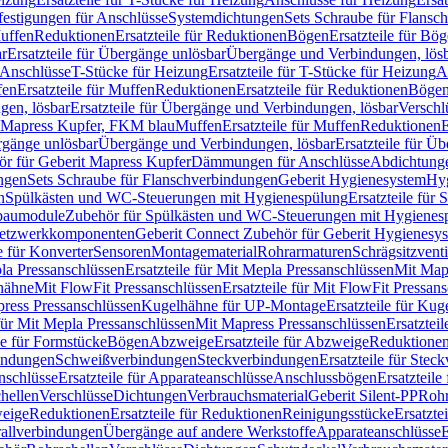
festigungen für Anschlüsse
Systemdichtungen
Sets Schraube für Flansc
Muffen
Reduktionen
Ersatzteile für Reduktionen
Bögen
Ersatzteile für Bö
r
Ersatzteile für Übergänge unlösbar
Übergänge und Verbindungen, lös
r Anschlüsse
T-Stücke für Heizung
Ersatzteile für T-Stücke für Heizung
A
fen
Ersatzteile für Muffen
Reduktionen
Ersatzteile für Reduktionen
Böge
gen, lösbar
Ersatzteile für Übergänge und Verbindungen, lösbar
Verschl
it Mapress Kupfer, FKM blau
Muffen
Ersatzteile für Muffen
Reduktionen
E
ergänge unlösbar
Übergänge und Verbindungen, lösbar
Ersatzteile für Ü
hör für Geberit Mapress Kupfer
Dämmungen für Anschlüsse
Abdichtunge
ngen
Sets Schraube für Flanschverbindungen
Geberit Hygienesystem
Hyg
n
Spülkästen und WC-Steuerungen mit Hygienespülung
Ersatzteile fü
nbaumodule
Zubehör für Spülkästen und WC-Steuerungen mit Hygienes
etzwerkkomponenten
Geberit Connect Zubehör für Geberit Hygienesy
e für Konverter
Sensoren
Montagematerial
Rohrarmaturen
Schrägsitzventi
la Pressanschlüssen
Ersatzteile für Mit Mepla Pressanschlüssen
Mit Map
lhähne
Mit FlowFit Pressanschlüssen
Ersatzteile für Mit FlowFit Pressan
press Pressanschlüssen
Kugelhähne für UP-Montage
Ersatzteile für Ku
 für Mit Mepla Pressanschlüssen
Mit Mapress Pressanschlüssen
Ersatztei
le für Formstücke
Bögen
Abzweige
Ersatzteile für Abzweige
Reduktione
bindungen
Schweißverbindungen
Steckverbindungen
Ersatzteile für Ste
nschlüsse
Ersatzteile für Apparateanschlüsse
Anschlussbögen
Ersatzteil
hellen
Verschlüsse
Dichtungen
Verbrauchsmaterial
Geberit Silent-PP
Roh
weige
Reduktionen
Ersatzteile für Reduktionen
Reinigungsstücke
Ersatzte
allverbindungen
Übergänge auf andere Werkstoffe
Apparateanschlüsse
E