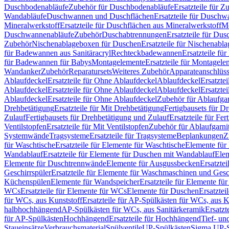
Duschbodenabläufe
Zubehör für Duschbodenabläufe
Ersatzteile für 
Wandabläufe
Duschwannen und Duschflächen
Ersatzteile für Dusch
Mineralwerkstoff
Ersatzteile für Duschflächen aus Mineralwerkstoff
Mo
Duschwannenabläufe
Zubehör
Duschabtrennungen
Ersatzteile für Du
Zubehör
Nischenablageboxen für Duschen
Ersatzteile für Nischenab
für Badewannen aus Sanitäracryl
Rechteckbadewannen
Ersatzteile f
für Badewannen für Babys
Montagelemente
Ersatzteile für Montagele
Wandanker
Zubehör
Reparatursets
Weiteres Zubehör
Apparateanschlüs
Ablaufdeckel
Ersatzteile für Ohne Ablaufdeckel
Ablaufdeckel
Ersatzte
Ablaufdeckel
Ersatzteile für Ohne Ablaufdeckel
Ablaufdeckel
Ersatzte
Ablaufdeckel
Ersatzteile für Ohne Ablaufdeckel
Zubehör für Ablaufga
Drehbetätigung
Ersatzteile für Mit Drehbetätigung
Fertigbausets für D
Zulauf
Fertigbausets für Drehbetätigung und Zulauf
Ersatzteile für Fe
Ventilstopfen
Ersatzteile für Mit Ventilstopfen
Zubehör für Ablaufgarn
Systemwände
Tragsysteme
Ersatzteile für Tragsysteme
Beplankungen
Z
für Waschtische
Ersatzteile für Elemente für Waschtische
Elemente für 
Wandablauf
Ersatzteile für Elemente für Duschen mit Wandablauf
Ele
Elemente für Duschtrennwände
Elemente für Ausgussbecken
Ersatzte
Geschirrspüler
Ersatzteile für Elemente für Waschmaschinen und Gesc
Küchenspülen
Elemente für Wandspeicher
Ersatzteile für Elemente fü
WCs
Ersatzteile für Elemente für WCs
Elemente für Duschen
Ersatztei
für WCs, aus Kunststoff
Ersatzteile für AP-Spülkästen für WCs, aus K
halbhochhängend
AP-Spülkästen für WCs, aus Sanitärkeramik
Ersatzt
für AP-Spülkästen
Hochhängend
Ersatzteile für Hochhängend
Tief- u
Staueinsätze
Verbrauchsmaterial
Spülventile
UP-Spülkästen
Sigma UP-S