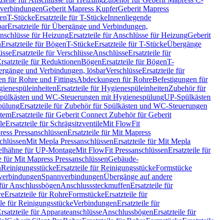
hverbindungen
Geberit Mapress Kupfer
Geberit Mapress
gen
T-Stücke
Ersatzteile für T-Stücke
Innenliegende
bar
Ersatzteile für Übergänge und Verbindungen,
nschlüsse für Heizung
Ersatzteile für Anschlüsse für Heizung
Geberit
n
Ersatzteile für Bögen
T-Stücke
Ersatzteile für T-Stücke
Übergänge
üsse
Ersatzteile für Verschlüsse
Anschlüsse
Ersatzteile für
rsatzteile für Reduktionen
Bögen
Ersatzteile für Bögen
T-
bergänge und Verbindungen, lösbar
Verschlüsse
Ersatzteile für
n für Rohre und Fittings
Abdeckungen für Rohre
Befestigungen für
ienespüleinheiten
Ersatzteile für Hygienespüleinheiten
Zubehör für
r Spülkästen und WC-Steuerungen mit Hygienespülung
UP-Spülkästen
pülung
Ersatzteile für Zubehör für Spülkästen und WC-Steuerungen
stem
Ersatzteile für Geberit Connect Zubehör für Geberit
le
Ersatzteile für Schrägsitzventile
Mit FlowFit
ress Pressanschlüssen
Ersatzteile für Mit Mapress
schlüssen
Mit Mepla Pressanschlüssen
Ersatzteile für Mit Mepla
gelhähne für UP-Montage
Mit FlowFit Pressanschlüssen
Ersatzteile für
le für Mit Mapress Pressanschlüssen
Gebäude-
n
Reinigungsstücke
Ersatzteile für Reinigungsstücke
Formstücke
ckverbindungen
Spannverbindungen
Übergänge auf andere
e für Anschlussbögen
Anschlusssteckmuffen
Ersatzteile für
re
Ersatzteile für Rohre
Formstücke
Ersatzteile für
ile für Reinigungsstücke
Verbindungen
Ersatzteile für
rsatzteile für Apparateanschlüsse
Anschlussbögen
Ersatzteile für