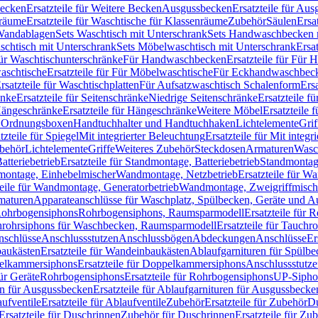
Becken
Ersatzteile für Weitere Becken
Ausgussbecken
Ersatzteile für Au
nräume
Ersatzteile für Waschtische für Klassenräume
Zubehör
Säulen
Ersa
andablagen
Sets Waschtisch mit Unterschrank
Sets Handwaschbecken 
aschtisch mit Unterschrank
Sets Möbelwaschtisch mit Unterschrank
Ersa
für Waschtischunterschränke
Für Handwaschbecken
Ersatzteile für Für
aschtische
Ersatzteile für Für Möbelwaschtische
Für Eckhandwaschbec
rsatzteile für Waschtischplatten
Für Aufsatzwaschtisch Schalenform
Ers
änke
Ersatzteile für Seitenschränke
Niedrige Seitenschränke
Ersatzteile f
ängeschränke
Ersatzteile für Hängeschränke
Weitere Möbel
Ersatzteile 
d Ordnungsboxen
Handtuchhalter und Handtuchhaken
Lichtelemente
Grif
tzteile für Spiegel
Mit integrierter Beleuchtung
Ersatzteile für Mit integr
behör
Lichtelemente
Griffe
Weiteres Zubehör
Steckdosen
Armaturen
Wasc
tteriebetrieb
Ersatzteile für Standmontage, Batteriebetrieb
Standmontage
dmontage, Einhebelmischer
Wandmontage, Netzbetrieb
Ersatzteile für W
teile für Wandmontage, Generatorbetrieb
Wandmontage, Zweigriffmisch
rmaturen
Apparateanschlüsse für Waschplatz, Spülbecken, Geräte und 
 Rohrbogensiphons
Rohrbogensiphons, Raumsparmodell
Ersatzteile für
rohrsiphons für Waschbecken, Raumsparmodell
Ersatzteile für Tauch
nschlüsse
Anschlussstutzen
Anschlussbögen
Abdeckungen
Anschlüsse
Er
aukästen
Ersatzteile für Wandeinbaukästen
Ablaufgarnituren für Spülb
elkammersiphons
Ersatzteile für Doppelkammersiphons
Anschlussstutz
für Geräte
Rohrbogensiphons
Ersatzteile für Rohrbogensiphons
UP-Sipho
en für Ausgussbecken
Ersatzteile für Ablaufgarnituren für Ausgussbecke
ufventile
Ersatzteile für Ablaufventile
Zubehör
Ersatzteile für Zubehör
D
Ersatzteile für Duschrinnen
Zubehör für Duschrinnen
Ersatzteile für Zu