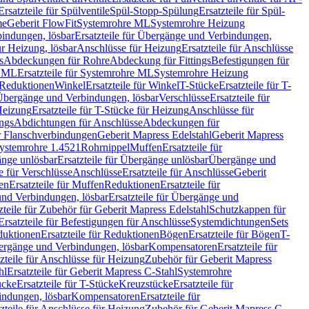
Ersatzteile für Spülventile
Spül-Stopp-Spülung
Ersatzteile für Spül-
me
Geberit FlowFit
Systemrohre ML
Systemrohre Heizung
indungen, lösbar
Ersatzteile für Übergänge und Verbindungen,
r Heizung, lösbar
Anschlüsse für Heizung
Ersatzteile für Anschlüsse
s
Abdeckungen für Rohre
Abdeckung für Fittings
Befestigungen für
e ML
Ersatzteile für Systemrohre ML
Systemrohre Heizung
r Reduktionen
Winkel
Ersatzteile für Winkel
T-Stücke
Ersatzteile für T-
r Übergänge und Verbindungen, lösbar
Verschlüsse
Ersatzteile für
Heizung
Ersatzteile für T-Stücke für Heizung
Anschlüsse für
ngs
Abdichtungen für Anschlüsse
Abdeckungen für
r Flanschverbindungen
Geberit Mapress Edelstahl
Geberit Mapress
 Systemrohre 1.4521
Rohrnippel
Muffen
Ersatzteile für
nge unlösbar
Ersatzteile für Übergänge unlösbar
Übergänge und
le für Verschlüsse
Anschlüsse
Ersatzteile für Anschlüsse
Geberit
en
Ersatzteile für Muffen
Reduktionen
Ersatzteile für
nd Verbindungen, lösbar
Ersatzteile für Übergänge und
zteile für Zubehör für Geberit Mapress Edelstahl
Schutzkappen für
Ersatzteile für Befestigungen für Anschlüsse
Systemdichtungen
Sets
duktionen
Ersatzteile für Reduktionen
Bögen
Ersatzteile für Bögen
T-
bergänge und Verbindungen, lösbar
Kompensatoren
Ersatzteile für
zteile für Anschlüsse für Heizung
Zubehör für Geberit Mapress
hl
Ersatzteile für Geberit Mapress C-Stahl
Systemrohre
ücke
Ersatzteile für T-Stücke
Kreuzstücke
Ersatzteile für
indungen, lösbar
Kompensatoren
Ersatzteile für
zteile für Anschlüsse für Heizung
Zubehör für Geberit Mapress C-