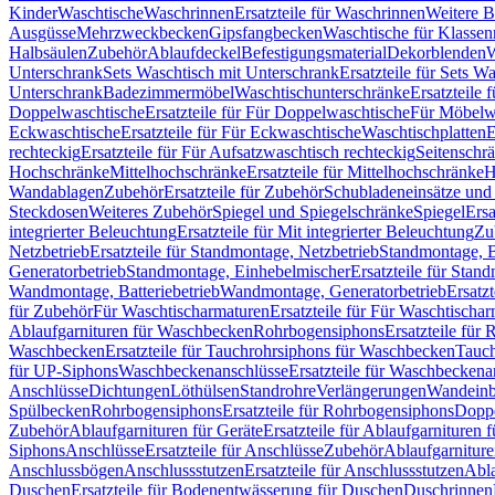
Kinder
Waschtische
Waschrinnen
Ersatzteile für Waschrinnen
Weitere 
Ausgüsse
Mehrzweckbecken
Gipsfangbecken
Waschtische für Klasse
Halbsäulen
Zubehör
Ablaufdeckel
Befestigungsmaterial
Dekorblenden
W
Unterschrank
Sets Waschtisch mit Unterschrank
Ersatzteile für Sets W
Unterschrank
Badezimmermöbel
Waschtischunterschränke
Ersatzteile 
Doppelwaschtische
Ersatzteile für Für Doppelwaschtische
Für Möbelw
Eckwaschtische
Ersatzteile für Für Eckwaschtische
Waschtischplatten
E
rechteckig
Ersatzteile für Für Aufsatzwaschtisch rechteckig
Seitenschr
Hochschränke
Mittelhochschränke
Ersatzteile für Mittelhochschränke
H
Wandablagen
Zubehör
Ersatzteile für Zubehör
Schubladeneinsätze un
Steckdosen
Weiteres Zubehör
Spiegel und Spiegelschränke
Spiegel
Ersa
integrierter Beleuchtung
Ersatzteile für Mit integrierter Beleuchtung
Zu
Netzbetrieb
Ersatzteile für Standmontage, Netzbetrieb
Standmontage, Ba
Generatorbetrieb
Standmontage, Einhebelmischer
Ersatzteile für Stan
Wandmontage, Batteriebetrieb
Wandmontage, Generatorbetrieb
Ersatz
für Zubehör
Für Waschtischarmaturen
Ersatzteile für Für Waschtischa
Ablaufgarnituren für Waschbecken
Rohrbogensiphons
Ersatzteile für
Waschbecken
Ersatzteile für Tauchrohrsiphons für Waschbecken
Tauch
für UP-Siphons
Waschbeckenanschlüsse
Ersatzteile für Waschbeckena
Anschlüsse
Dichtungen
Löthülsen
Standrohre
Verlängerungen
Wandeinb
Spülbecken
Rohrbogensiphons
Ersatzteile für Rohrbogensiphons
Dopp
Zubehör
Ablaufgarnituren für Geräte
Ersatzteile für Ablaufgarnituren 
Siphons
Anschlüsse
Ersatzteile für Anschlüsse
Zubehör
Ablaufgarnitur
Anschlussbögen
Anschlussstutzen
Ersatzteile für Anschlussstutzen
Abla
Duschen
Ersatzteile für Bodenentwässerung für Duschen
Duschrinnen