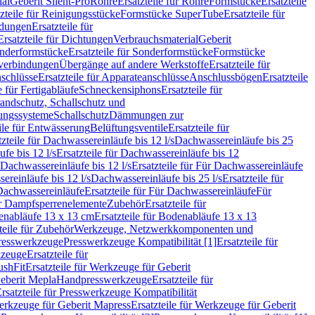
ial
Geberit Silent-Pro
Rohre
Ersatzteile für Rohre
Formstücke
Ersatzteile
zteile für Reinigungsstücke
Formstücke SuperTube
Ersatzteile für
ndungen
Ersatzteile für
Ersatzteile für Dichtungen
Verbrauchsmaterial
Geberit
nderformstücke
Ersatzteile für Sonderformstücke
Formstücke
ckverbindungen
Übergänge auf andere Werkstoffe
Ersatzteile für
schlüsse
Ersatzteile für Apparateanschlüsse
Anschlussbögen
Ersatzteile
e für Fertigabläufe
Schneckensiphons
Ersatzteile für
andschutz, Schallschutz und
rungssysteme
Schallschutz
Dämmungen zur
ile für Entwässerung
Belüftungsventile
Ersatzteile für
tzteile für Dachwassereinläufe bis 12 l/s
Dachwassereinläufe bis 25
fe bis 12 l/s
Ersatzteile für Dachwassereinläufe bis 12
Dachwassereinläufe bis 12 l/s
Ersatzteile für Für Dachwassereinläufe
ereinläufe bis 12 l/s
Dachwassereinläufe bis 25 l/s
Ersatzteile für
Dachwassereinläufe
Ersatzteile für Für Dachwassereinläufe
Für
für Dampfsperrenelemente
Zubehör
Ersatzteile für
nabläufe 13 x 13 cm
Ersatzteile für Bodenabläufe 13 x 13
teile für Zubehör
Werkzeuge, Netzwerkkomponenten und
presswerkzeuge
Presswerkzeuge Kompatibilität [1]
Ersatzteile für
kzeuge
Ersatzteile für
ushFit
Ersatzteile für Werkzeuge für Geberit
Geberit Mepla
Handpresswerkzeuge
Ersatzteile für
rsatzteile für Presswerkzeuge Kompatibilität
rkzeuge für Geberit Mapress
Ersatzteile für Werkzeuge für Geberit