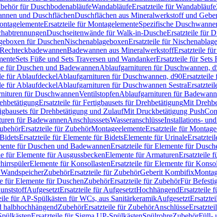
Zubehör für Duschbodenabläufe
Wandabläufe
Ersatzteile für Wandabläufe
wannen und Duschflächen
Duschflächen aus Mineralwerkstoff und Geberi
ntagelemente
Ersatzteile für Montagelemente
Spezifische Duschwanne
schabtrennungen
Duschseitenwände für Walk-in-Dusche
Ersatzteile für
lageboxen für Duschen
Nischenablageboxen
Ersatzteile für Nischenabla
ür Rechteckbadewannen
Badewannen aus Mineralwerkstoff
Ersatzteile f
mente
Sets Füße und Sets Traversen und Wandanker
Ersatzteile für Set
se für Duschen und Badewannen
Ablaufgarnituren für Duschwannen, 
ile für Ablaufdeckel
Ablaufgarnituren für Duschwannen, d90
Ersatzteil
ile für Ablaufdeckel
Ablaufgarnituren für Duschwannen Sestra
Ersatztei
rnituren für Duschwannen
Ventilstopfen
Ablaufgarnituren für Badewann
rehbetätigung
Ersatzteile für Fertigbausets für Drehbetätigung
Mit Drehbe
rtigbausets für Drehbetätigung und Zulauf
Mit Druckbetätigung PushCon
ituren für Badewannen
Anschlusssets
Wasseranschlüsse
Installations- un
ubehör
Ersatzteile für Zubehör
Montageelemente
Ersatzteile für Montag
Bidets
Ersatzteile für Elemente für Bidets
Elemente für Urinale
Ersatztei
mente für Duschen und Badewannen
Ersatzteile für Elemente für Dus
ile für Elemente für Ausgussbecken
Elemente für Armaturen
Ersatzteile 
hirrspüler
Elemente für Konsollasten
Ersatzteile für Elemente für Konso
r Wandspeicher
Zubehör
Ersatzteile für Zubehör
Geberit Kombifix
Montag
le für Elemente für Duschen
Zubehör
Ersatzteile für Zubehör
Für Befesti
unststoff
Aufgesetzt
Ersatzteile für Aufgesetzt
Hochhängend
Ersatzteile
eile für AP-Spülkästen für WCs, aus Sanitärkeramik
Aufgesetzt
Ersatztei
nd halbhochhängend
Zubehör
Ersatzteile für Zubehör
Anschlüsse
Ersatztei
pülkästen
Ersatzteile für Sigma UP-Spülkästen
Spülrohre
Zubehör
Füll- 