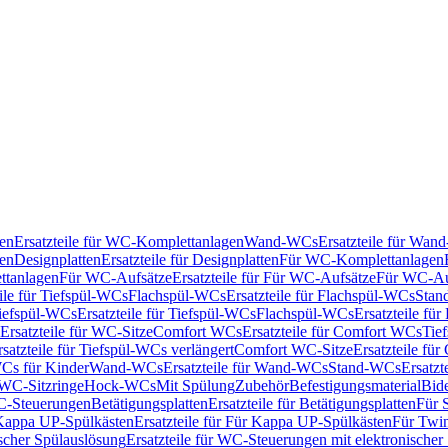
en
Ersatzteile für WC-Komplettanlagen
Wand-WCs
Ersatzteile für Wa
ken
Designplatten
Ersatzteile für Designplatten
Für WC-Komplettanlagen
tanlagen
Für WC-Aufsätze
Ersatzteile für Für WC-Aufsätze
Für WC-Au
eile für Tiefspül-WCs
Flachspül-WCs
Ersatzteile für Flachspül-WCs
Stan
iefspül-WCs
Ersatzteile für Tiefspül-WCs
Flachspül-WCs
Ersatzteile fü
Ersatzteile für WC-Sitze
Comfort WCs
Ersatzteile für Comfort WCs
Tie
rsatzteile für Tiefspül-WCs verlängert
Comfort WC-Sitze
Ersatzteile fü
WCs für Kinder
Wand-WCs
Ersatzteile für Wand-WCs
Stand-WCs
Ersatzt
r WC-Sitzringe
Hock-WCs
Mit Spülung
Zubehör
Befestigungsmaterial
Bide
C-Steuerungen
Betätigungsplatten
Ersatzteile für Betätigungsplatten
Für 
Kappa UP-Spülkästen
Ersatzteile für Für Kappa UP-Spülkästen
Für Twin
scher Spülauslösung
Ersatzteile für WC-Steuerungen mit elektronischer