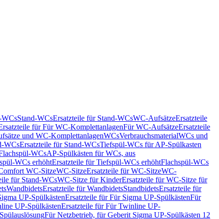
nd-WCs
Stand-WCs
Ersatzteile für Stand-WCs
WC-Aufsätze
Ersatzteile
Ersatzteile für Für WC-Komplettanlagen
Für WC-Aufsätze
Ersatzteile
fsätze und WC-Komplettanlagen
WCs
Verbrauchsmaterial
WCs und
d-WCs
Ersatzteile für Stand-WCs
Tiefspül-WCs für AP-Spülkasten
r Flachspül-WCs
AP-Spülkästen für WCs, aus
fspül-WCs erhöht
Ersatzteile für Tiefspül-WCs erhöht
Flachspül-WCs
r Comfort WC-Sitze
WC-Sitze
Ersatzteile für WC-Sitze
WC-
eile für Stand-WCs
WC-Sitze für Kinder
Ersatzteile für WC-Sitze für
ts
Wandbidets
Ersatzteile für Wandbidets
Standbidets
Ersatzteile für
Sigma UP-Spülkästen
Ersatzteile für Für Sigma UP-Spülkästen
Für
line UP-Spülkästen
Ersatzteile für Für Twinline UP-
 Spülauslösung
Für Netzbetrieb, für Geberit Sigma UP-Spülkästen 12