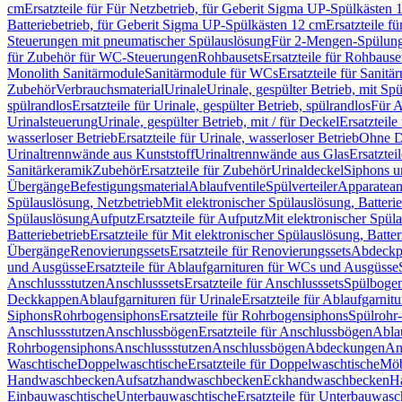
cm
Ersatzteile für Für Netzbetrieb, für Geberit Sigma UP-Spülkästen 
Batteriebetrieb, für Geberit Sigma UP-Spülkästen 12 cm
Ersatzteile f
Steuerungen mit pneumatischer Spülauslösung
Für 2-Mengen-Spülun
für Zubehör für WC-Steuerungen
Rohbausets
Ersatzteile für Rohbause
Monolith Sanitärmodule
Sanitärmodule für WCs
Ersatzteile für Sanit
Zubehör
Verbrauchsmaterial
Urinale
Urinale, gespülter Betrieb, mit Sp
spülrandlos
Ersatzteile für Urinale, gespülter Betrieb, spülrandlos
Für A
Urinalsteuerung
Urinale, gespülter Betrieb, mit / für Deckel
Ersatzteile
wasserloser Betrieb
Ersatzteile für Urinale, wasserloser Betrieb
Ohne D
Urinaltrennwände aus Kunststoff
Urinaltrennwände aus Glas
Ersatztei
Sanitärkeramik
Zubehör
Ersatzteile für Zubehör
Urinaldeckel
Siphons u
Übergänge
Befestigungsmaterial
Ablaufventile
Spülverteiler
Apparatean
Spülauslösung, Netzbetrieb
Mit elektronischer Spülauslösung, Batterie
Spülauslösung
Aufputz
Ersatzteile für Aufputz
Mit elektronischer Spül
Batteriebetrieb
Ersatzteile für Mit elektronischer Spülauslösung, Batter
Übergänge
Renovierungssets
Ersatzteile für Renovierungssets
Abdeckpl
und Ausgüsse
Ersatzteile für Ablaufgarnituren für WCs und Ausgüsse
Anschlussstutzen
Anschlusssets
Ersatzteile für Anschlusssets
Spülbogen
Deckkappen
Ablaufgarnituren für Urinale
Ersatzteile für Ablaufgarnitu
Siphons
Rohrbogensiphons
Ersatzteile für Rohrbogensiphons
Spülrohr
Anschlussstutzen
Anschlussbögen
Ersatzteile für Anschlussbögen
Ablau
Rohrbogensiphons
Anschlussstutzen
Anschlussbögen
Abdeckungen
An
Waschtische
Doppelwaschtische
Ersatzteile für Doppelwaschtische
Möb
Handwaschbecken
Aufsatzhandwaschbecken
Eckhandwaschbecken
H
Einbauwaschtische
Unterbauwaschtische
Ersatzteile für Unterbauwasc