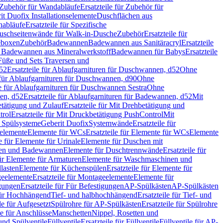
Zubehör für Wandabläufe
Ersatzteile für Zubehör für
t Duofix Installationselemente
Duschflächen aus
nabläufe
Ersatzteile für Spezifische
 Duschseitenwände für Walk-in-Dusche
Zubehör
Ersatzteile für
geboxen
Zubehör
Badewannen
Badewannen aus Sanitäracryl
Ersatzteile
ür Badewannen aus Mineralwerkstoff
Badewannen für Babys
Ersatzteile
s Füße und Sets Traversen und
d52
Ersatzteile für Ablaufgarnituren für Duschwannen, d52
Ohne
e für Ablaufgarnituren für Duschwannen, d90
Ohne
le für Ablaufgarnituren für Duschwannen Sestra
Ohne
en, d52
Ersatzteile für Ablaufgarnituren für Badewannen, d52
Mit
tätigung und Zulauf
Ersatzteile für Mit Drehbetätigung und
trol
Ersatzteile für Mit Druckbetätigung PushControl
Mit
d Spülsysteme
Geberit Duofix
Systemwände
Ersatzteile für
eelemente
Elemente für WCs
Ersatzteile für Elemente für WCs
Elemente
le für Elemente für Urinale
Elemente für Duschen mit
chen und Badewannen
Elemente für Duschtrennwände
Ersatzteile für
für Elemente für Armaturen
Elemente für Waschmaschinen und
llasten
Elemente für Küchenspülen
Ersatzteile für Elemente für
eelemente
Ersatzteile für Montageelemente
Elemente für
gungen
Ersatzteile für Für Befestigungen
AP-Spülkästen
AP-Spülkästen
 für Hochhängend
Tief- und halbhochhängend
Ersatzteile für Tief- und
le für Aufgesetzt
Spülrohre für AP-Spülkästen
Ersatzteile für Spülrohre
le für Anschlüsse
Manschetten
Nippel, Rosetten und
und Spülventile
Füllventile
Ersatzteile für Füllventile
Füllventile für AP-