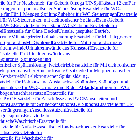
eile für Für Netzbetrieb, für Geberit Omega UP-Spülkästen 12 cm
Für
rungen mit pneumatischer Spülauslösung
Ersatzteile für WC-
ile für Für 1-Mengen-Spülung
Zubehör für WC-Steuerungen
Ersatzteile
ür Für WC-Steuerungen mit elektronischer Spülauslösung
Geberit
nd-WCs
Ersatzteile für Für Stand-WCs
Zubehör
Ersatzteile für
el
Ersatzteile für Ohne Deckel
Urinale, gespülter Betrieb,
uerung
Mit integrierter Urinalsteuerung
Ersatzteile für Mit integrierter
ür Spülrandlos
Mit Spülrand
Ersatzteile für Mit Spülrand
Urinale,
naltrennwände
Urinaltrennwände aus Kunststoff
Ersatzteile für
Ersatzteile für Urinaltrennwände aus
r Spülrohre, Spülbögen und
ronischer Spülauslösung, Netzbetrieb
Ersatzteile für Mit elektronischer
Mit pneumatischer Spülauslösung
Ersatzteile für Mit pneumatischer
 Netzbetrieb
Mit elektronischer Spülauslösung,
atzteile für Rohbau- und Austauschsets
Spülrohre, Spülbögen und
anschlüsse für WCs, Urinale und Bidets
Ablaufgarnituren für WCs
ssbögen
Anschlussstutzen
Ersatzteile für
us PVC
Ersatzteile für Anschlüsse aus PVC
Manschetten und
hons
Ersatzteile für Schneckensiphons
UP-Siphons
Ersatzteile für UP-
enverlängerungen
Anschlussstutzen
Ersatzteile für
ogensiphons
Ersatzteile für
htische
Waschtische
Ersatzteile für
atzteile für Aufsatzwaschtische
Handwaschbecken
Ersatzteile für
htische
Ersatzteile für
atzteile für Waschtische für