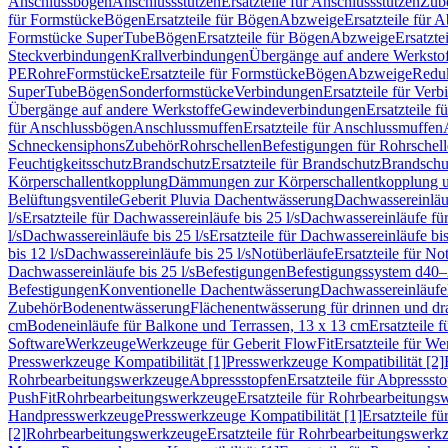
Anschlussbögen
Anschlussstutzen
Ersatzteile für Anschlussstutzen
Zub
für Formstücke
Bögen
Ersatzteile für Bögen
Abzweige
Ersatzteile für 
Formstücke SuperTube
Bögen
Ersatzteile für Bögen
Abzweige
Ersatzte
Steckverbindungen
Krallverbindungen
Übergänge auf andere Werksto
PE
Rohre
Formstücke
Ersatzteile für Formstücke
Bögen
Abzweige
Redu
SuperTube
Bögen
Sonderformstücke
Verbindungen
Ersatzteile für Ver
Übergänge auf andere Werkstoffe
Gewindeverbindungen
Ersatzteile 
für Anschlussbögen
Anschlussmuffen
Ersatzteile für Anschlussmuffen
Schneckensiphons
Zubehör
Rohrschellen
Befestigungen für Rohrschel
Feuchtigkeitsschutz
Brandschutz
Ersatzteile für Brandschutz
Brandschu
Körperschallentkopplung
Dämmungen zur Körperschallentkopplung 
Belüftungsventile
Geberit Pluvia Dachentwässerung
Dachwassereinläu
l/s
Ersatzteile für Dachwassereinläufe bis 25 l/s
Dachwassereinläufe fü
l/s
Dachwassereinläufe bis 25 l/s
Ersatzteile für Dachwassereinläufe bis
bis 12 l/s
Dachwassereinläufe bis 25 l/s
Notüberläufe
Ersatzteile für No
Dachwassereinläufe bis 25 l/s
Befestigungen
Befestigungssystem d40
Befestigungen
Konventionelle Dachentwässerung
Dachwassereinläufe
Zubehör
Bodenentwässerung
Flächenentwässerung für drinnen und d
cm
Bodeneinläufe für Balkone und Terrassen, 13 x 13 cm
Ersatzteile 
Software
Werkzeuge
Werkzeuge für Geberit FlowFit
Ersatzteile für W
Presswerkzeuge Kompatibilität [1]
Presswerkzeuge Kompatibilität [2]
Rohrbearbeitungswerkzeuge
Abpressstopfen
Ersatzteile für Abpressst
PushFit
Rohrbearbeitungswerkzeuge
Ersatzteile für Rohrbearbeitung
Handpresswerkzeuge
Presswerkzeuge Kompatibilität [1]
Ersatzteile f
[2]
Rohrbearbeitungswerkzeuge
Ersatzteile für Rohrbearbeitungswerk