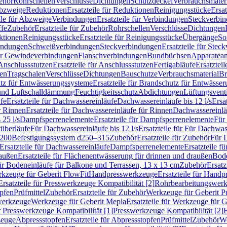
ehör
Rohrschellen
Verschlüsse
Dichtungen
Schutzdeckel
Verbrauchsmater
Abzweige
Reduktionen
Ersatzteile für Reduktionen
Reinigungsstücke
Ersat
ile für Abzweige
Verbindungen
Ersatzteile für Verbindungen
Steckverbi
ffe
Zubehör
Ersatzteile für Zubehör
Rohrschellen
Verschlüsse
Dichtungen
ktionen
Reinigungsstücke
Ersatzteile für Reinigungsstücke
Übergänge
So
bindungen
Schweißverbindungen
Steckverbindungen
Ersatzteile für Ste
für Gewindeverbindungen
Flanschverbindungen
Bundbüchsen
Apparatean
Anschlussstutzen
Ersatzteile für Anschlussstutzen
Fertigabläufe
Ersatzteil
len
Tragschalen
Verschlüsse
Dichtungen
Bauschutze
Verbrauchsmaterial
Br
tz für Entwässerungssysteme
Ersatzteile für Brandschutz für Entwässe
und Luftschalldämmung
Feuchtigkeitsschutz
Abdichtungen
Lüftungsvent
fe
Ersatzteile für Dachwassereinläufe
Dachwassereinläufe bis 12 l/s
Ersa
r Rinnen
Ersatzteile für Dachwassereinläufe für Rinnen
Dachwassereinläu
 25 l/s
Dampfsperrenelemente
Ersatzteile für Dampfsperrenelemente
Für 
tüberläufe
Für Dachwassereinläufe bis 12 l/s
Ersatzteile für Für Dachwass
–200
Befestigungssystem d250–315
Zubehör
Ersatzteile für Zubehör
Für 
Ersatzteile für Dachwassereinläufe
Dampfsperrenelemente
Ersatzteile 
raußen
Ersatzteile für Flächenentwässerung für drinnen und draußen
Bode
für Bodeneinläufe für Balkone und Terrassen, 13 x 13 cm
Zubehör
Ersatz
erkzeuge für Geberit FlowFit
Handpresswerkzeuge
Ersatzteile für Hand
Ersatzteile für Presswerkzeuge Kompatibilität [2]
Rohrbearbeitungswer
opfen
Prüfmittel
Zubehör
Ersatzteile für Zubehör
Werkzeuge für Geberit P
swerkzeuge
Werkzeuge für Geberit Mepla
Ersatzteile für Werkzeuge für 
ür Presswerkzeuge Kompatibilität [1]
Presswerkzeuge Kompatibilität [2]
E
zeuge
Abpressstopfen
Ersatzteile für Abpressstopfen
Prüfmittel
Zubehör
We