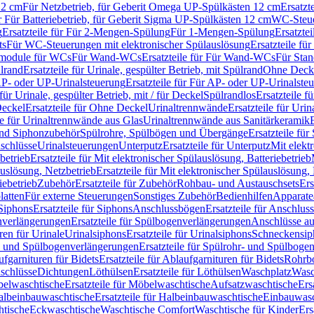
12 cm
Für Netzbetrieb, für Geberit Omega UP-Spülkästen 12 cm
Ersatzt
ür Für Batteriebetrieb, für Geberit Sigma UP-Spülkästen 12 cm
WC-Steue
g
Ersatzteile für Für 2-Mengen-Spülung
Für 1-Mengen-Spülung
Ersatzte
ts
Für WC-Steuerungen mit elektronischer Spülauslösung
Ersatzteile f
ärmodule für WCs
Für Wand-WCs
Ersatzteile für Für Wand-WCs
Für Sta
ülrand
Ersatzteile für Urinale, gespülter Betrieb, mit Spülrand
Ohne Deck
P- oder UP-Urinalsteuerung
Ersatzteile für Für AP- oder UP-Urinalste
 für Urinale, gespülter Betrieb, mit / für Deckel
Spülrandlos
Ersatzteile f
eckel
Ersatzteile für Ohne Deckel
Urinaltrennwände
Ersatzteile für Uri
le für Urinaltrennwände aus Glas
Urinaltrennwände aus Sanitärkeramik
nd Siphonzubehör
Spülrohre, Spülbögen und Übergänge
Ersatzteile fü
schlüsse
Urinalsteuerungen
Unterputz
Ersatzteile für Unterputz
Mit elekt
betrieb
Ersatzteile für Mit elektronischer Spülauslösung, Batteriebetrieb
auslösung, Netzbetrieb
Ersatzteile für Mit elektronischer Spülauslösung,
iebetrieb
Zubehör
Ersatzteile für Zubehör
Rohbau- und Austauschsets
Ers
atten
Für externe Steuerungen
Sonstiges Zubehör
Bedienhilfen
Apparate
Siphons
Ersatzteile für Siphons
Anschlussbögen
Ersatzteile für Anschlu
verlängerungen
Ersatzteile für Spülbogenverlängerungen
Anschlüsse a
ren für Urinale
Urinalsiphons
Ersatzteile für Urinalsiphons
Schneckensip
- und Spülbogenverlängerungen
Ersatzteile für Spülrohr- und Spülbog
fgarnituren für Bidets
Ersatzteile für Ablaufgarnituren für Bidets
Rohrb
schlüsse
Dichtungen
Löthülsen
Ersatzteile für Löthülsen
Waschplatz
Wasc
elwaschtische
Ersatzteile für Möbelwaschtische
Aufsatzwaschtische
Ers
albeinbauwaschtische
Ersatzteile für Halbeinbauwaschtische
Einbauwasc
htische
Eckwaschtische
Waschtische Comfort
Waschtische für Kinder
Ers