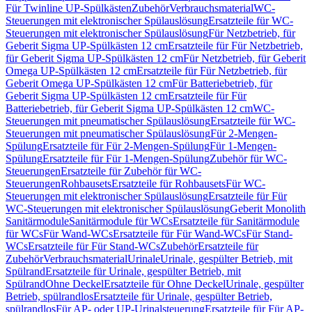
Für Twinline UP-Spülkästen
Zubehör
Verbrauchsmaterial
WC-
Steuerungen mit elektronischer Spülauslösung
Ersatzteile für WC-
Steuerungen mit elektronischer Spülauslösung
Für Netzbetrieb, für
Geberit Sigma UP-Spülkästen 12 cm
Ersatzteile für Für Netzbetrieb,
für Geberit Sigma UP-Spülkästen 12 cm
Für Netzbetrieb, für Geberit
Omega UP-Spülkästen 12 cm
Ersatzteile für Für Netzbetrieb, für
Geberit Omega UP-Spülkästen 12 cm
Für Batteriebetrieb, für
Geberit Sigma UP-Spülkästen 12 cm
Ersatzteile für Für
Batteriebetrieb, für Geberit Sigma UP-Spülkästen 12 cm
WC-
Steuerungen mit pneumatischer Spülauslösung
Ersatzteile für WC-
Steuerungen mit pneumatischer Spülauslösung
Für 2-Mengen-
Spülung
Ersatzteile für Für 2-Mengen-Spülung
Für 1-Mengen-
Spülung
Ersatzteile für Für 1-Mengen-Spülung
Zubehör für WC-
Steuerungen
Ersatzteile für Zubehör für WC-
Steuerungen
Rohbausets
Ersatzteile für Rohbausets
Für WC-
Steuerungen mit elektronischer Spülauslösung
Ersatzteile für Für
WC-Steuerungen mit elektronischer Spülauslösung
Geberit Monolith
Sanitärmodule
Sanitärmodule für WCs
Ersatzteile für Sanitärmodule
für WCs
Für Wand-WCs
Ersatzteile für Für Wand-WCs
Für Stand-
WCs
Ersatzteile für Für Stand-WCs
Zubehör
Ersatzteile für
Zubehör
Verbrauchsmaterial
Urinale
Urinale, gespülter Betrieb, mit
Spülrand
Ersatzteile für Urinale, gespülter Betrieb, mit
Spülrand
Ohne Deckel
Ersatzteile für Ohne Deckel
Urinale, gespülter
Betrieb, spülrandlos
Ersatzteile für Urinale, gespülter Betrieb,
spülrandlos
Für AP- oder UP-Urinalsteuerung
Ersatzteile für Für AP-