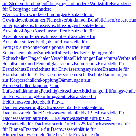
für Steckverbindungen
Übergänge auf andere Werkstoffe
Ersatzteile
für Übergänge auf andere
Werkstoffe
Gewindeverbindungen
Ersatzteile für
Gewindeverbindungen
Flanschverbindungen
Bundbüchsen
Apparatean
für Apparateanschlüsse
Anschlussbögen
Ersatzteile für
Anschlussbögen
Anschlussmuffen
Ersatzteile für
Anschlussmuffen
Anschlussstutzen
Ersatzteile für
Anschlussstutzen
Fertigabläufe
Ersatzteile für
Fertigabläufe
Schneckensiphons
Ersatzteile für
Schneckensiphons
Zubehör
Rohrschellen
Befestigungen für
Rohrschellen
Tragschalen
Verschlüsse
Dichtungen
Bauschutze
Verbrauc
Schallschutz und Feuchtigkeitsschutz
Brandschutz
Ersatzteile für
Brandschutz
Brandschutz für Entwässerungssysteme
Ersatzteile für
Brandschutz für Entwässerungssysteme
Schallschutz
Dämmungen
zur Körperschallentkopplung
Dämmungen zur
Körperschallentkopplung und
Luftschalldämmung
Feuchtigkeitsschutz
Abdichtungen
Lüftungsventile
für Entwässerung
Belüftungsventile
Ersatzteile für
Belüftungsventile
Geberit Pluvia
Dachentwässerung
Dachwassereinläufe
Ersatzteile für
Dachwassereinläufe
Dachwassereinläufe bis 12 l/s
Ersatzteile für
Dachwassereinläufe bis 12 l/s
Dachwassereinläufe bis 25
l/s
Ersatzteile für Dachwassereinläufe bis 25 l/s
Dachwassereinläufe
für Rinnen
Ersatzteile für Dachwassereinläufe für
Rinnen
Dachwassereinläufe bis 12 l/s
Ersatzteile für