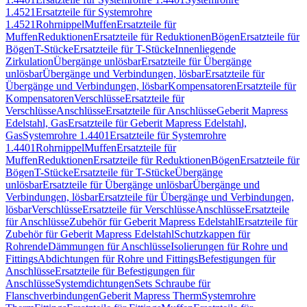
1.4521
Ersatzteile für Systemrohre
1.4521
Rohrnippel
Muffen
Ersatzteile für
Muffen
Reduktionen
Ersatzteile für Reduktionen
Bögen
Ersatzteile für
Bögen
T-Stücke
Ersatzteile für T-Stücke
Innenliegende
Zirkulation
Übergänge unlösbar
Ersatzteile für Übergänge
unlösbar
Übergänge und Verbindungen, lösbar
Ersatzteile für
Übergänge und Verbindungen, lösbar
Kompensatoren
Ersatzteile für
Kompensatoren
Verschlüsse
Ersatzteile für
Verschlüsse
Anschlüsse
Ersatzteile für Anschlüsse
Geberit Mapress
Edelstahl, Gas
Ersatzteile für Geberit Mapress Edelstahl,
Gas
Systemrohre 1.4401
Ersatzteile für Systemrohre
1.4401
Rohrnippel
Muffen
Ersatzteile für
Muffen
Reduktionen
Ersatzteile für Reduktionen
Bögen
Ersatzteile für
Bögen
T-Stücke
Ersatzteile für T-Stücke
Übergänge
unlösbar
Ersatzteile für Übergänge unlösbar
Übergänge und
Verbindungen, lösbar
Ersatzteile für Übergänge und Verbindungen,
lösbar
Verschlüsse
Ersatzteile für Verschlüsse
Anschlüsse
Ersatzteile
für Anschlüsse
Zubehör für Geberit Mapress Edelstahl
Ersatzteile für
Zubehör für Geberit Mapress Edelstahl
Schutzkappen für
Rohrende
Dämmungen für Anschlüsse
Isolierungen für Rohre und
Fittings
Abdichtungen für Rohre und Fittings
Befestigungen für
Anschlüsse
Ersatzteile für Befestigungen für
Anschlüsse
Systemdichtungen
Sets Schraube für
Flanschverbindungen
Geberit Mapress Therm
Systemrohre