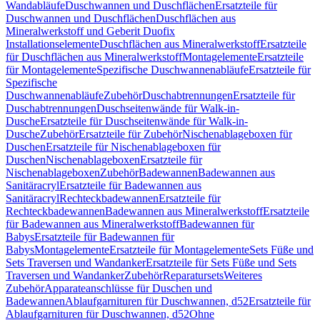
Wandabläufe
Duschwannen und Duschflächen
Ersatzteile für
Duschwannen und Duschflächen
Duschflächen aus
Mineralwerkstoff und Geberit Duofix
Installationselemente
Duschflächen aus Mineralwerkstoff
Ersatzteile
für Duschflächen aus Mineralwerkstoff
Montagelemente
Ersatzteile
für Montagelemente
Spezifische Duschwannenabläufe
Ersatzteile für
Spezifische
Duschwannenabläufe
Zubehör
Duschabtrennungen
Ersatzteile für
Duschabtrennungen
Duschseitenwände für Walk-in-
Dusche
Ersatzteile für Duschseitenwände für Walk-in-
Dusche
Zubehör
Ersatzteile für Zubehör
Nischenablageboxen für
Duschen
Ersatzteile für Nischenablageboxen für
Duschen
Nischenablageboxen
Ersatzteile für
Nischenablageboxen
Zubehör
Badewannen
Badewannen aus
Sanitäracryl
Ersatzteile für Badewannen aus
Sanitäracryl
Rechteckbadewannen
Ersatzteile für
Rechteckbadewannen
Badewannen aus Mineralwerkstoff
Ersatzteile
für Badewannen aus Mineralwerkstoff
Badewannen für
Babys
Ersatzteile für Badewannen für
Babys
Montagelemente
Ersatzteile für Montagelemente
Sets Füße und
Sets Traversen und Wandanker
Ersatzteile für Sets Füße und Sets
Traversen und Wandanker
Zubehör
Reparatursets
Weiteres
Zubehör
Apparateanschlüsse für Duschen und
Badewannen
Ablaufgarnituren für Duschwannen, d52
Ersatzteile für
Ablaufgarnituren für Duschwannen, d52
Ohne