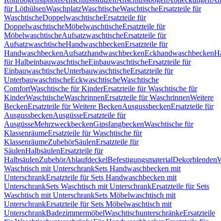
für Löthülsen
Waschplatz
Waschtische
Waschtische
Ersatzteile für
Waschtische
Doppelwaschtische
Ersatzteile für
Doppelwaschtische
Möbelwaschtische
Ersatzteile für
Möbelwaschtische
Aufsatzwaschtische
Ersatzteile für
Aufsatzwaschtische
Handwaschbecken
Ersatzteile für
Handwaschbecken
Aufsatzhandwaschbecken
Eckhandwaschbecken
H
für Halbeinbauwaschtische
Einbauwaschtische
Ersatzteile für
Einbauwaschtische
Unterbauwaschtische
Ersatzteile für
Unterbauwaschtische
Eckwaschtische
Waschtische
Comfort
Waschtische für Kinder
Ersatzteile für Waschtische für
Kinder
Waschtische
Waschrinnen
Ersatzteile für Waschrinnen
Weitere
Becken
Ersatzteile für Weitere Becken
Ausgussbecken
Ersatzteile für
Ausgussbecken
Ausgüsse
Ersatzteile für
Ausgüsse
Mehrzweckbecken
Gipsfangbecken
Waschtische für
Klassenräume
Ersatzteile für Waschtische für
Klassenräume
Zubehör
Säulen
Ersatzteile für
Säulen
Halbsäulen
Ersatzteile für
Halbsäulen
Zubehör
Ablaufdeckel
Befestigungsmaterial
Dekorblenden
W
Waschtisch mit Unterschrank
Sets Handwaschbecken mit
Unterschrank
Ersatzteile für Sets Handwaschbecken mit
Unterschrank
Sets Waschtisch mit Unterschrank
Ersatzteile für Sets
Waschtisch mit Unterschrank
Sets Möbelwaschtisch mit
Unterschrank
Ersatzteile für Sets Möbelwaschtisch mit
Unterschrank
Badezimmermöbel
Waschtischunterschränke
Ersatzteile