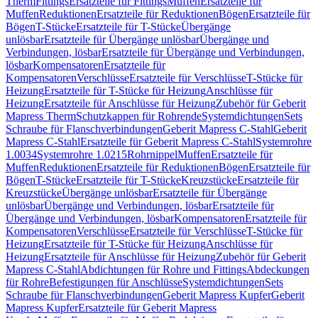
Therm
Fittings
Ersatzteile für Fittings
Muffen
Ersatzteile für
Muffen
Reduktionen
Ersatzteile für Reduktionen
Bögen
Ersatzteile für
Bögen
T-Stücke
Ersatzteile für T-Stücke
Übergänge
unlösbar
Ersatzteile für Übergänge unlösbar
Übergänge und
Verbindungen, lösbar
Ersatzteile für Übergänge und Verbindungen,
lösbar
Kompensatoren
Ersatzteile für
Kompensatoren
Verschlüsse
Ersatzteile für Verschlüsse
T-Stücke für
Heizung
Ersatzteile für T-Stücke für Heizung
Anschlüsse für
Heizung
Ersatzteile für Anschlüsse für Heizung
Zubehör für Geberit
Mapress Therm
Schutzkappen für Rohrende
Systemdichtungen
Sets
Schraube für Flanschverbindungen
Geberit Mapress C-Stahl
Geberit
Mapress C-Stahl
Ersatzteile für Geberit Mapress C-Stahl
Systemrohre
1.0034
Systemrohre 1.0215
Rohrnippel
Muffen
Ersatzteile für
Muffen
Reduktionen
Ersatzteile für Reduktionen
Bögen
Ersatzteile für
Bögen
T-Stücke
Ersatzteile für T-Stücke
Kreuzstücke
Ersatzteile für
Kreuzstücke
Übergänge unlösbar
Ersatzteile für Übergänge
unlösbar
Übergänge und Verbindungen, lösbar
Ersatzteile für
Übergänge und Verbindungen, lösbar
Kompensatoren
Ersatzteile für
Kompensatoren
Verschlüsse
Ersatzteile für Verschlüsse
T-Stücke für
Heizung
Ersatzteile für T-Stücke für Heizung
Anschlüsse für
Heizung
Ersatzteile für Anschlüsse für Heizung
Zubehör für Geberit
Mapress C-Stahl
Abdichtungen für Rohre und Fittings
Abdeckungen
für Rohre
Befestigungen für Anschlüsse
Systemdichtungen
Sets
Schraube für Flanschverbindungen
Geberit Mapress Kupfer
Geberit
Mapress Kupfer
Ersatzteile für Geberit Mapress