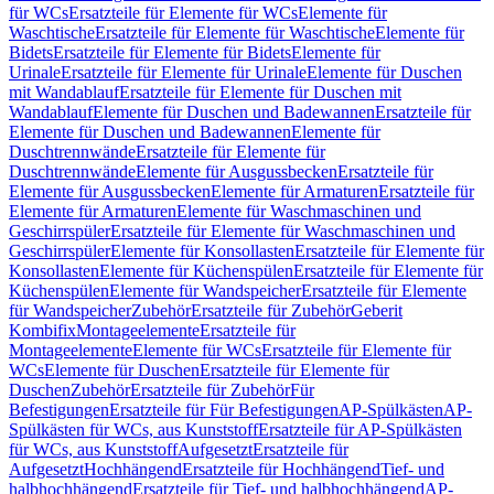
für WCs
Ersatzteile für Elemente für WCs
Elemente für
Waschtische
Ersatzteile für Elemente für Waschtische
Elemente für
Bidets
Ersatzteile für Elemente für Bidets
Elemente für
Urinale
Ersatzteile für Elemente für Urinale
Elemente für Duschen
mit Wandablauf
Ersatzteile für Elemente für Duschen mit
Wandablauf
Elemente für Duschen und Badewannen
Ersatzteile für
Elemente für Duschen und Badewannen
Elemente für
Duschtrennwände
Ersatzteile für Elemente für
Duschtrennwände
Elemente für Ausgussbecken
Ersatzteile für
Elemente für Ausgussbecken
Elemente für Armaturen
Ersatzteile für
Elemente für Armaturen
Elemente für Waschmaschinen und
Geschirrspüler
Ersatzteile für Elemente für Waschmaschinen und
Geschirrspüler
Elemente für Konsollasten
Ersatzteile für Elemente für
Konsollasten
Elemente für Küchenspülen
Ersatzteile für Elemente für
Küchenspülen
Elemente für Wandspeicher
Ersatzteile für Elemente
für Wandspeicher
Zubehör
Ersatzteile für Zubehör
Geberit
Kombifix
Montageelemente
Ersatzteile für
Montageelemente
Elemente für WCs
Ersatzteile für Elemente für
WCs
Elemente für Duschen
Ersatzteile für Elemente für
Duschen
Zubehör
Ersatzteile für Zubehör
Für
Befestigungen
Ersatzteile für Für Befestigungen
AP-Spülkästen
AP-
Spülkästen für WCs, aus Kunststoff
Ersatzteile für AP-Spülkästen
für WCs, aus Kunststoff
Aufgesetzt
Ersatzteile für
Aufgesetzt
Hochhängend
Ersatzteile für Hochhängend
Tief- und
halbhochhängend
Ersatzteile für Tief- und halbhochhängend
AP-