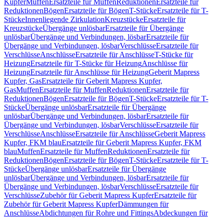
Kupfer
Muffen
Ersatzteile für Muffen
Reduktionen
Ersatzteile für
Reduktionen
Bögen
Ersatzteile für Bögen
T-Stücke
Ersatzteile für T-
Stücke
Innenliegende Zirkulation
Kreuzstücke
Ersatzteile für
Kreuzstücke
Übergänge unlösbar
Ersatzteile für Übergänge
unlösbar
Übergänge und Verbindungen, lösbar
Ersatzteile für
Übergänge und Verbindungen, lösbar
Verschlüsse
Ersatzteile für
Verschlüsse
Anschlüsse
Ersatzteile für Anschlüsse
T-Stücke für
Heizung
Ersatzteile für T-Stücke für Heizung
Anschlüsse für
Heizung
Ersatzteile für Anschlüsse für Heizung
Geberit Mapress
Kupfer, Gas
Ersatzteile für Geberit Mapress Kupfer,
Gas
Muffen
Ersatzteile für Muffen
Reduktionen
Ersatzteile für
Reduktionen
Bögen
Ersatzteile für Bögen
T-Stücke
Ersatzteile für T-
Stücke
Übergänge unlösbar
Ersatzteile für Übergänge
unlösbar
Übergänge und Verbindungen, lösbar
Ersatzteile für
Übergänge und Verbindungen, lösbar
Verschlüsse
Ersatzteile für
Verschlüsse
Anschlüsse
Ersatzteile für Anschlüsse
Geberit Mapress
Kupfer, FKM blau
Ersatzteile für Geberit Mapress Kupfer, FKM
blau
Muffen
Ersatzteile für Muffen
Reduktionen
Ersatzteile für
Reduktionen
Bögen
Ersatzteile für Bögen
T-Stücke
Ersatzteile für T-
Stücke
Übergänge unlösbar
Ersatzteile für Übergänge
unlösbar
Übergänge und Verbindungen, lösbar
Ersatzteile für
Übergänge und Verbindungen, lösbar
Verschlüsse
Ersatzteile für
Verschlüsse
Zubehör für Geberit Mapress Kupfer
Ersatzteile für
Zubehör für Geberit Mapress Kupfer
Dämmungen für
Anschlüsse
Abdichtungen für Rohre und Fittings
Abdeckungen für