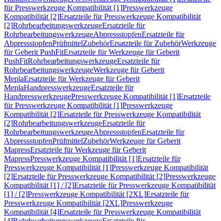
für Presswerkzeuge Kompatibilität [1]
Presswerkzeuge
Kompatibilität [2]
Ersatzteile für Presswerkzeuge Kompatibilität
[2]
Rohrbearbeitungswerkzeuge
Ersatzteile für
Rohrbearbeitungswerkzeuge
Abpressstopfen
Ersatzteile für
Abpressstopfen
Prüfmittel
Zubehör
Ersatzteile für Zubehör
Werkzeuge
für Geberit PushFit
Ersatzteile für Werkzeuge für Geberit
PushFit
Rohrbearbeitungswerkzeuge
Ersatzteile für
Rohrbearbeitungswerkzeuge
Werkzeuge für Geberit
Mepla
Ersatzteile für Werkzeuge für Geberit
Mepla
Handpresswerkzeuge
Ersatzteile für
Handpresswerkzeuge
Presswerkzeuge Kompatibilität [1]
Ersatzteile
für Presswerkzeuge Kompatibilität [1]
Presswerkzeuge
Kompatibilität [2]
Ersatzteile für Presswerkzeuge Kompatibilität
[2]
Rohrbearbeitungswerkzeuge
Ersatzteile für
Rohrbearbeitungswerkzeuge
Abpressstopfen
Ersatzteile für
Abpressstopfen
Prüfmittel
Zubehör
Werkzeuge für Geberit
Mapress
Ersatzteile für Werkzeuge für Geberit
Mapress
Presswerkzeuge Kompatibilität [1]
Ersatzteile für
Presswerkzeuge Kompatibilität [1]
Presswerkzeuge Kompatibilität
[2]
Ersatzteile für Presswerkzeuge Kompatibilität [2]
Presswerkzeuge
Kompatibilität [1] / [2]
Ersatzteile für Presswerkzeuge Kompatibilität
[1] / [2]
Presswerkzeuge Kompatibilität [2XL]
Ersatzteile für
Presswerkzeuge Kompatibilität [2XL]
Presswerkzeuge
Kompatibilität [4]
Ersatzteile für Presswerkzeuge Kompatibilität
[4]
Rohrbearbeitungswerkzeuge
Ersatzteile für