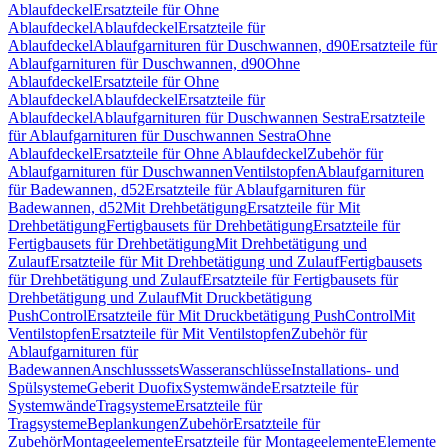
Ablaufdeckel
Ersatzteile für Ohne
Ablaufdeckel
Ablaufdeckel
Ersatzteile für
Ablaufdeckel
Ablaufgarnituren für Duschwannen, d90
Ersatzteile für
Ablaufgarnituren für Duschwannen, d90
Ohne
Ablaufdeckel
Ersatzteile für Ohne
Ablaufdeckel
Ablaufdeckel
Ersatzteile für
Ablaufdeckel
Ablaufgarnituren für Duschwannen Sestra
Ersatzteile
für Ablaufgarnituren für Duschwannen Sestra
Ohne
Ablaufdeckel
Ersatzteile für Ohne Ablaufdeckel
Zubehör für
Ablaufgarnituren für Duschwannen
Ventilstopfen
Ablaufgarnituren
für Badewannen, d52
Ersatzteile für Ablaufgarnituren für
Badewannen, d52
Mit Drehbetätigung
Ersatzteile für Mit
Drehbetätigung
Fertigbausets für Drehbetätigung
Ersatzteile für
Fertigbausets für Drehbetätigung
Mit Drehbetätigung und
Zulauf
Ersatzteile für Mit Drehbetätigung und Zulauf
Fertigbausets
für Drehbetätigung und Zulauf
Ersatzteile für Fertigbausets für
Drehbetätigung und Zulauf
Mit Druckbetätigung
PushControl
Ersatzteile für Mit Druckbetätigung PushControl
Mit
Ventilstopfen
Ersatzteile für Mit Ventilstopfen
Zubehör für
Ablaufgarnituren für
Badewannen
Anschlusssets
Wasseranschlüsse
Installations- und
Spülsysteme
Geberit Duofix
Systemwände
Ersatzteile für
Systemwände
Tragsysteme
Ersatzteile für
Tragsysteme
Beplankungen
Zubehör
Ersatzteile für
Zubehör
Montageelemente
Ersatzteile für Montageelemente
Elemente