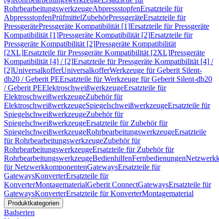
Rohrbearbeitungswerkzeuge
Abpressstopfen
Ersatzteile für
Abpressstopfen
Prüfmittel
Zubehör
Pressgeräte
Ersatzteile für
Pressgeräte
Pressgeräte Kompatibilität [1]
Ersatzteile für Pressgeräte
Kompatibilität [1]
Pressgeräte Kompatibilität [2]
Ersatzteile für
Pressgeräte Kompatibilität [2]
Pressgeräte Kompatibilität
[2XL]
Ersatzteile für Pressgeräte Kompatibilität [2XL]
Pressgeräte
Kompatibilität [4] / [2]
Ersatzteile für Pressgeräte Kompatibilität [4] /
[2]
Universalkoffer
Universalkoffer
Werkzeuge für Geberit Silent-
db20 / Geberit PE
Ersatzteile für Werkzeuge für Geberit Silent-db20
/ Geberit PE
Elektroschweißwerkzeuge
Ersatzteile für
Elektroschweißwerkzeuge
Zubehör für
Elektroschweißwerkzeuge
Spiegelschweißwerkzeuge
Ersatzteile für
Spiegelschweißwerkzeuge
Zubehör für
Spiegelschweißwerkzeuge
Ersatzteile für Zubehör für
Spiegelschweißwerkzeuge
Rohrbearbeitungswerkzeuge
Ersatzteile
für Rohrbearbeitungswerkzeuge
Zubehör für
Rohrbearbeitungswerkzeuge
Ersatzteile für Zubehör für
Rohrbearbeitungswerkzeuge
Bedienhilfen
Fernbedienungen
Netzwerk
für Netzwerkkomponenten
Gateways
Ersatzteile für
Gateways
Konverter
Ersatzteile für
Konverter
Montagematerial
Geberit Connect
Gateways
Ersatzteile für
Gateways
Konverter
Ersatzteile für Konverter
Montagematerial
Produktkategorien
Badserien