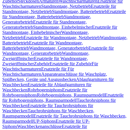
Zubehör
Steckdosen
Armaturen
Waschtischarmaturen
Ersatzteile für
Waschtischarmaturen
Standmontage, Netzbetrieb
Ersatzteile für
Standmontage, Netzbetrieb
Standmontage, Batteriebetrieb
Ersatzteile
für Standmontage, Batteriebetrieb
Standmontage,
Generatorbetrieb
Ersatzteile für Standmontage,
Generatorbetrieb
Standmontage, Einhebelmischer
Ersatzteile für
Standmontage, Einhebelmischer
Wandmontage,
Netzbetrieb
Ersatzteile für Wandmontage, Netzbetrieb
Wandmontage,
Batteriebetrieb
Ersatzteile für Wandmontage,
Batteriebetrieb
Wandmontage, Generatorbetrieb
Ersatzteile für
Wandmontage, Generatorbetrieb
Wandmontage,
Zweigriffmischer
Ersatzteile für Wandmontage,
Zweigriffmischer
Zubehör
Ersatzteile für Zubehör
Für
Waschtischarmaturen
Ersatzteile für Für
Waschtischarmaturen
Apparateanschlüsse für Waschplatz,
Spülbecken, Geräte und Ausgussbecken
Ablaufgarnituren für
Waschbecken
Ersatzteile für Ablaufgarnituren für
Waschbecken
Rohrbogensiphons
Ersatzteile für
Rohrbogensiphons
Rohrbogensiphons, Raumsparmodell
Ersatzteile
für Rohrbogensiphons, Raumsparmodell
Tauchrohrsiphons für
Waschbecken
Ersatzteile für Tauchrohrsiphons für
Waschbecken
Tauchrohrsiphons für Waschbecken,
Raumsparmodell
Ersatzteile für Tauchrohrsiphons für Waschbecken,
Raumsparmodell
UP-Siphons
Ersatzteile für UP-
Siphons
Waschbeckenanschlüsse
Ersatzteile für