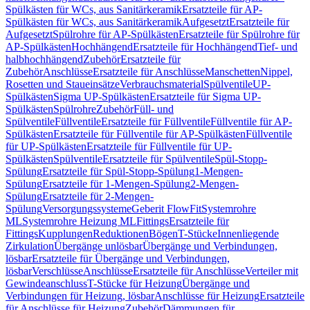
Spülkästen für WCs, aus Sanitärkeramik
Ersatzteile für AP-
Spülkästen für WCs, aus Sanitärkeramik
Aufgesetzt
Ersatzteile für
Aufgesetzt
Spülrohre für AP-Spülkästen
Ersatzteile für Spülrohre für
AP-Spülkästen
Hochhängend
Ersatzteile für Hochhängend
Tief- und
halbhochhängend
Zubehör
Ersatzteile für
Zubehör
Anschlüsse
Ersatzteile für Anschlüsse
Manschetten
Nippel,
Rosetten und Staueinsätze
Verbrauchsmaterial
Spülventile
UP-
Spülkästen
Sigma UP-Spülkästen
Ersatzteile für Sigma UP-
Spülkästen
Spülrohre
Zubehör
Füll- und
Spülventile
Füllventile
Ersatzteile für Füllventile
Füllventile für AP-
Spülkästen
Ersatzteile für Füllventile für AP-Spülkästen
Füllventile
für UP-Spülkästen
Ersatzteile für Füllventile für UP-
Spülkästen
Spülventile
Ersatzteile für Spülventile
Spül-Stopp-
Spülung
Ersatzteile für Spül-Stopp-Spülung
1-Mengen-
Spülung
Ersatzteile für 1-Mengen-Spülung
2-Mengen-
Spülung
Ersatzteile für 2-Mengen-
Spülung
Versorgungssysteme
Geberit FlowFit
Systemrohre
ML
Systemrohre Heizung ML
Fittings
Ersatzteile für
Fittings
Kupplungen
Reduktionen
Bögen
T-Stücke
Innenliegende
Zirkulation
Übergänge unlösbar
Übergänge und Verbindungen,
lösbar
Ersatzteile für Übergänge und Verbindungen,
lösbar
Verschlüsse
Anschlüsse
Ersatzteile für Anschlüsse
Verteiler mit
Gewindeanschluss
T-Stücke für Heizung
Übergänge und
Verbindungen für Heizung, lösbar
Anschlüsse für Heizung
Ersatzteile
für Anschlüsse für Heizung
Zubehör
Dämmungen für