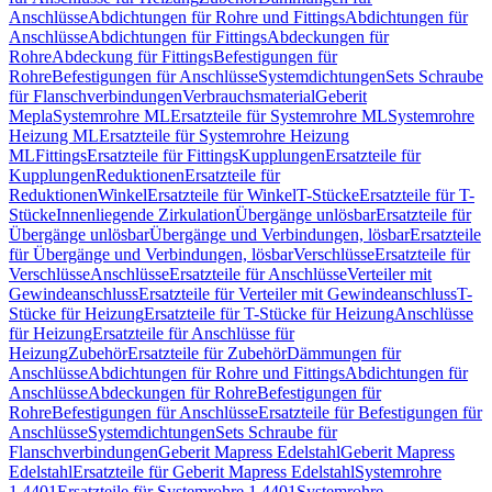
Anschlüsse
Abdichtungen für Rohre und Fittings
Abdichtungen für
Anschlüsse
Abdichtungen für Fittings
Abdeckungen für
Rohre
Abdeckung für Fittings
Befestigungen für
Rohre
Befestigungen für Anschlüsse
Systemdichtungen
Sets Schraube
für Flanschverbindungen
Verbrauchsmaterial
Geberit
Mepla
Systemrohre ML
Ersatzteile für Systemrohre ML
Systemrohre
Heizung ML
Ersatzteile für Systemrohre Heizung
ML
Fittings
Ersatzteile für Fittings
Kupplungen
Ersatzteile für
Kupplungen
Reduktionen
Ersatzteile für
Reduktionen
Winkel
Ersatzteile für Winkel
T-Stücke
Ersatzteile für T-
Stücke
Innenliegende Zirkulation
Übergänge unlösbar
Ersatzteile für
Übergänge unlösbar
Übergänge und Verbindungen, lösbar
Ersatzteile
für Übergänge und Verbindungen, lösbar
Verschlüsse
Ersatzteile für
Verschlüsse
Anschlüsse
Ersatzteile für Anschlüsse
Verteiler mit
Gewindeanschluss
Ersatzteile für Verteiler mit Gewindeanschluss
T-
Stücke für Heizung
Ersatzteile für T-Stücke für Heizung
Anschlüsse
für Heizung
Ersatzteile für Anschlüsse für
Heizung
Zubehör
Ersatzteile für Zubehör
Dämmungen für
Anschlüsse
Abdichtungen für Rohre und Fittings
Abdichtungen für
Anschlüsse
Abdeckungen für Rohre
Befestigungen für
Rohre
Befestigungen für Anschlüsse
Ersatzteile für Befestigungen für
Anschlüsse
Systemdichtungen
Sets Schraube für
Flanschverbindungen
Geberit Mapress Edelstahl
Geberit Mapress
Edelstahl
Ersatzteile für Geberit Mapress Edelstahl
Systemrohre
1.4401
Ersatzteile für Systemrohre 1.4401
Systemrohre