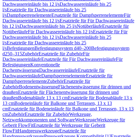
Dachwassereinläufe bis 12 l/s
Dachwassereinläufe bis 25
l/s
Ersatzteile für Dachwassereinläufe bis 25
l/s
Dampfsperrenelemente
Ersatzteile für Dampfsperrenelemente
Für
Dachwassereinläufe bis 12 l/s
Ersatzteile für Für Dachwassereinläufe
bis 12 l/s
Dachwassereinläufe bis 25 l/s
Notüberläufe
Ersatzteile für
Notüberläufe
Für Dachwassereinläufe bis 12 l/s
Ersatzteile für Für
Dachwassereinläufe bis 12 l/s
Dachwassereinläufe bis 25
l/s
Ersatzteile für Dachwassereinläufe bis 25
l/s
Befestigungen
Befestigungssystem d40–200
Befestigungssystem
d250–315
Zubehör
Ersatzteile für Zubehör
Für
Dachwassereinläufe
Ersatzteile für Für Dachwassereinläufe
Für
Befestigungen
Konventionelle
Dachentwässerung
Dachwassereinläufe
Ersatzteile für
Dachwassereinläufe
Dampfsperrenelemente
Ersatzteile für
Dampfsperrenelemente
Zubehör
Ersatzteile für
Zubehör
Bodenentwässerung
Flächenentwässerung für drinnen und
draußen
Ersatzteile für Flächenentwässerung für drinnen und
draußen
Bodenabläufe 13 x 13 cm
Ersatzteile für Bodenabläufe 13 x
13 cm
Bodeneinläufe für Balkone und Terrassen, 13 x 13
cm
Ersatzteile für Bodeneinläufe für Balkone und Terrassen, 13 x 13
cm
Zubehör
Ersatzteile für Zubehör
Werkzeuge,
Netzwerkkomponenten und Software
Werkzeuge
Werkzeuge für
Geberit FlowFit
Ersatzteile für Werkzeuge für Geberit
FlowFit
Handpresswerkzeuge
Ersatzteile für
Handpresswerkzeuge
Presswerkzeuge Kompatibilität [1]
Ersatzteile