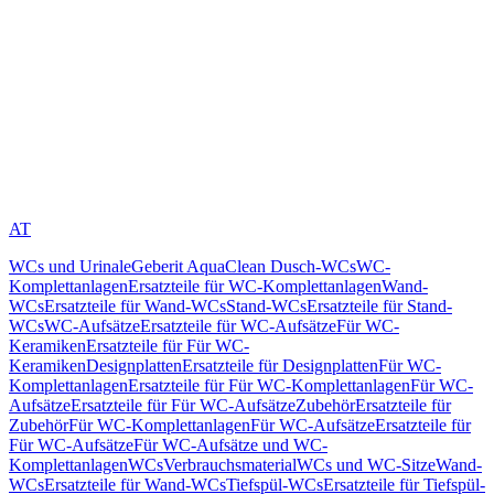
AT
WCs und Urinale
Geberit AquaClean Dusch-WCs
WC-
Komplettanlagen
Ersatzteile für WC-Komplettanlagen
Wand-
WCs
Ersatzteile für Wand-WCs
Stand-WCs
Ersatzteile für Stand-
WCs
WC-Aufsätze
Ersatzteile für WC-Aufsätze
Für WC-
Keramiken
Ersatzteile für Für WC-
Keramiken
Designplatten
Ersatzteile für Designplatten
Für WC-
Komplettanlagen
Ersatzteile für Für WC-Komplettanlagen
Für WC-
Aufsätze
Ersatzteile für Für WC-Aufsätze
Zubehör
Ersatzteile für
Zubehör
Für WC-Komplettanlagen
Für WC-Aufsätze
Ersatzteile für
Für WC-Aufsätze
Für WC-Aufsätze und WC-
Komplettanlagen
WCs
Verbrauchsmaterial
WCs und WC-Sitze
Wand-
WCs
Ersatzteile für Wand-WCs
Tiefspül-WCs
Ersatzteile für Tiefspül-