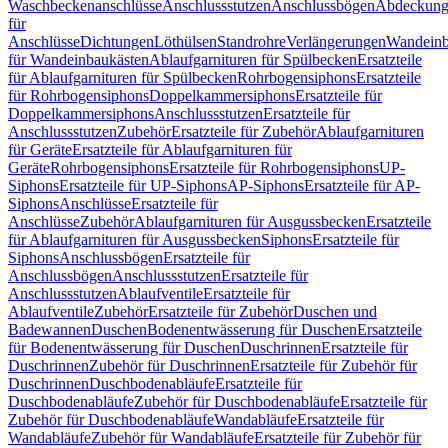
Waschbeckenanschlüsse
Anschlussstutzen
Anschlussbögen
Abdeckung
für
Anschlüsse
Dichtungen
Löthülsen
Standrohre
Verlängerungen
Wandeinb
für Wandeinbaukästen
Ablaufgarnituren für Spülbecken
Ersatzteile
für Ablaufgarnituren für Spülbecken
Rohrbogensiphons
Ersatzteile
für Rohrbogensiphons
Doppelkammersiphons
Ersatzteile für
Doppelkammersiphons
Anschlussstutzen
Ersatzteile für
Anschlussstutzen
Zubehör
Ersatzteile für Zubehör
Ablaufgarnituren
für Geräte
Ersatzteile für Ablaufgarnituren für
Geräte
Rohrbogensiphons
Ersatzteile für Rohrbogensiphons
UP-
Siphons
Ersatzteile für UP-Siphons
AP-Siphons
Ersatzteile für AP-
Siphons
Anschlüsse
Ersatzteile für
Anschlüsse
Zubehör
Ablaufgarnituren für Ausgussbecken
Ersatzteile
für Ablaufgarnituren für Ausgussbecken
Siphons
Ersatzteile für
Siphons
Anschlussbögen
Ersatzteile für
Anschlussbögen
Anschlussstutzen
Ersatzteile für
Anschlussstutzen
Ablaufventile
Ersatzteile für
Ablaufventile
Zubehör
Ersatzteile für Zubehör
Duschen und
Badewannen
Duschen
Bodenentwässerung für Duschen
Ersatzteile
für Bodenentwässerung für Duschen
Duschrinnen
Ersatzteile für
Duschrinnen
Zubehör für Duschrinnen
Ersatzteile für Zubehör für
Duschrinnen
Duschbodenabläufe
Ersatzteile für
Duschbodenabläufe
Zubehör für Duschbodenabläufe
Ersatzteile für
Zubehör für Duschbodenabläufe
Wandabläufe
Ersatzteile für
Wandabläufe
Zubehör für Wandabläufe
Ersatzteile für Zubehör für