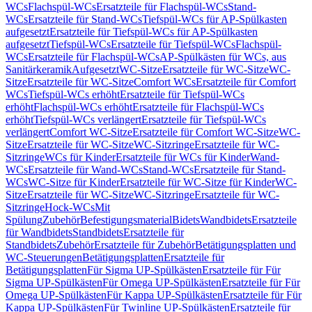
WCs
Flachspül-WCs
Ersatzteile für Flachspül-WCs
Stand-
WCs
Ersatzteile für Stand-WCs
Tiefspül-WCs für AP-Spülkasten
aufgesetzt
Ersatzteile für Tiefspül-WCs für AP-Spülkasten
aufgesetzt
Tiefspül-WCs
Ersatzteile für Tiefspül-WCs
Flachspül-
WCs
Ersatzteile für Flachspül-WCs
AP-Spülkästen für WCs, aus
Sanitärkeramik
Aufgesetzt
WC-Sitze
Ersatzteile für WC-Sitze
WC-
Sitze
Ersatzteile für WC-Sitze
Comfort WCs
Ersatzteile für Comfort
WCs
Tiefspül-WCs erhöht
Ersatzteile für Tiefspül-WCs
erhöht
Flachspül-WCs erhöht
Ersatzteile für Flachspül-WCs
erhöht
Tiefspül-WCs verlängert
Ersatzteile für Tiefspül-WCs
verlängert
Comfort WC-Sitze
Ersatzteile für Comfort WC-Sitze
WC-
Sitze
Ersatzteile für WC-Sitze
WC-Sitzringe
Ersatzteile für WC-
Sitzringe
WCs für Kinder
Ersatzteile für WCs für Kinder
Wand-
WCs
Ersatzteile für Wand-WCs
Stand-WCs
Ersatzteile für Stand-
WCs
WC-Sitze für Kinder
Ersatzteile für WC-Sitze für Kinder
WC-
Sitze
Ersatzteile für WC-Sitze
WC-Sitzringe
Ersatzteile für WC-
Sitzringe
Hock-WCs
Mit
Spülung
Zubehör
Befestigungsmaterial
Bidets
Wandbidets
Ersatzteile
für Wandbidets
Standbidets
Ersatzteile für
Standbidets
Zubehör
Ersatzteile für Zubehör
Betätigungsplatten und
WC-Steuerungen
Betätigungsplatten
Ersatzteile für
Betätigungsplatten
Für Sigma UP-Spülkästen
Ersatzteile für Für
Sigma UP-Spülkästen
Für Omega UP-Spülkästen
Ersatzteile für Für
Omega UP-Spülkästen
Für Kappa UP-Spülkästen
Ersatzteile für Für
Kappa UP-Spülkästen
Für Twinline UP-Spülkästen
Ersatzteile für