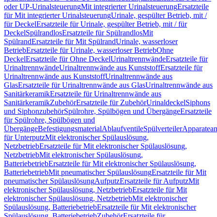
oder UP-Urinalsteuerung
Mit integrierter Urinalsteuerung
Ersatzteile
für Mit integrierter Urinalsteuerung
Urinale, gespülter Betrieb, mit /
für Deckel
Ersatzteile für Urinale, gespülter Betrieb, mit / für
Deckel
Spülrandlos
Ersatzteile für Spülrandlos
Mit
Spülrand
Ersatzteile für Mit Spülrand
Urinale, wasserloser
Betrieb
Ersatzteile für Urinale, wasserloser Betrieb
Ohne
Deckel
Ersatzteile für Ohne Deckel
Urinaltrennwände
Ersatzteile für
Urinaltrennwände
Urinaltrennwände aus Kunststoff
Ersatzteile für
Urinaltrennwände aus Kunststoff
Urinaltrennwände aus
Glas
Ersatzteile für Urinaltrennwände aus Glas
Urinaltrennwände aus
Sanitärkeramik
Ersatzteile für Urinaltrennwände aus
Sanitärkeramik
Zubehör
Ersatzteile für Zubehör
Urinaldeckel
Siphons
und Siphonzubehör
Spülrohre, Spülbögen und Übergänge
Ersatzteile
für Spülrohre, Spülbögen und
Übergänge
Befestigungsmaterial
Ablaufventile
Spülverteiler
Apparatean
für Unterputz
Mit elektronischer Spülauslösung,
Netzbetrieb
Ersatzteile für Mit elektronischer Spülauslösung,
Netzbetrieb
Mit elektronischer Spülauslösung,
Batteriebetrieb
Ersatzteile für Mit elektronischer Spülauslösung,
Batteriebetrieb
Mit pneumatischer Spülauslösung
Ersatzteile für Mit
pneumatischer Spülauslösung
Aufputz
Ersatzteile für Aufputz
Mit
elektronischer Spülauslösung, Netzbetrieb
Ersatzteile für Mit
elektronischer Spülauslösung, Netzbetrieb
Mit elektronischer
Spülauslösung, Batteriebetrieb
Ersatzteile für Mit elektronischer
Spülauslösung, Batteriebetrieb
Zubehör
Ersatzteile für