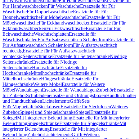
für Waschtischunterschränke
Für Handwaschbecken
Ersatzteile für
Für Handwaschbecken
Für Waschtische
Ersatzteile für Für
Waschtische
Für Doppelwaschtische
Ersatzteile für Für
Doppelwaschtische
Für Möbelwaschtische
Ersatzteile für Für
Möbelwaschtische
Für Eckhandwaschbecken
Ersatzteile für Für
Eckhandwaschbecken
Für Eckwaschtische
Ersatzteile für Für
Eckwaschtische
Waschtischplatten
Ersatzteile für
Waschtischplatten
Für Aufsatzwaschtisch Schalenform
Ersatzteile für
Für Aufsatzwaschtisch Schalenform
Für Aufsatzwaschtisch
rechteckig
Ersatzteile für Für Aufsatzwaschtisch
rechteckig
Seitenschränke
Ersatzteile für Seitenschränke
Niedrige
Seitenschränke
Ersatzteile für Niedrige
Seitenschränke
Hochschränke
Ersatzteile für
Hochschränke
Mittelhochschränke
Ersatzteile für
Mittelhochschränke
Hängeschränke
Ersatzteile für
Hängeschränke
Weitere Möbel
Ersatzteile für Weitere
Möbel
Wandablagen
Ersatzteile für Wandablagen
Zubehör
Ersatzteile
für Zubehör
Schubladeneinsätze und Ordnungsboxen
Handtuchhalter
und Handtuchhaken
Lichtelemente
Griffe
Sets
Füße
Magnettafeln
Steckdosen
Ersatzteile für Steckdosen
Weiteres
Zubehör
Spiegel und Spiegelschränke
Spiegel
Ersatzteile für
Spiegel
Mit integrierter Beleuchtung
Ersatzteile für Mit integrierter
Beleuchtung
Spiegelschränke
Ersatzteile für Spiegelschränke
Mit
integrierter Beleuchtung
Ersatzteile für Mit integrierter
Beleuchtung
Zubehör
Lichtelemente
Griffe
Weiteres