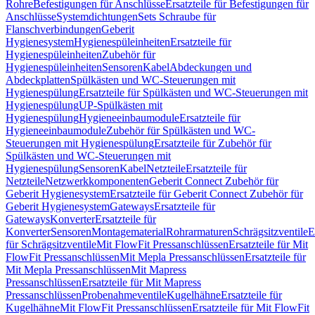
Rohre
Befestigungen für Anschlüsse
Ersatzteile für Befestigungen für
Anschlüsse
Systemdichtungen
Sets Schraube für
Flanschverbindungen
Geberit
Hygienesystem
Hygienespüleinheiten
Ersatzteile für
Hygienespüleinheiten
Zubehör für
Hygienespüleinheiten
Sensoren
Kabel
Abdeckungen und
Abdeckplatten
Spülkästen und WC-Steuerungen mit
Hygienespülung
Ersatzteile für Spülkästen und WC-Steuerungen mit
Hygienespülung
UP-Spülkästen mit
Hygienespülung
Hygieneeinbaumodule
Ersatzteile für
Hygieneeinbaumodule
Zubehör für Spülkästen und WC-
Steuerungen mit Hygienespülung
Ersatzteile für Zubehör für
Spülkästen und WC-Steuerungen mit
Hygienespülung
Sensoren
Kabel
Netzteile
Ersatzteile für
Netzteile
Netzwerkkomponenten
Geberit Connect Zubehör für
Geberit Hygienesystem
Ersatzteile für Geberit Connect Zubehör für
Geberit Hygienesystem
Gateways
Ersatzteile für
Gateways
Konverter
Ersatzteile für
Konverter
Sensoren
Montagematerial
Rohrarmaturen
Schrägsitzventile
E
für Schrägsitzventile
Mit FlowFit Pressanschlüssen
Ersatzteile für Mit
FlowFit Pressanschlüssen
Mit Mepla Pressanschlüssen
Ersatzteile für
Mit Mepla Pressanschlüssen
Mit Mapress
Pressanschlüssen
Ersatzteile für Mit Mapress
Pressanschlüssen
Probenahmeventile
Kugelhähne
Ersatzteile für
Kugelhähne
Mit FlowFit Pressanschlüssen
Ersatzteile für Mit FlowFit