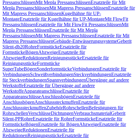
Pressanschlüssen
Mit Mepla Pressanschlüssen
Ersatzteile für Mit
Mepla Pressanschlüssen
Mit Mapress Pressanschlüssen
Ersatzteile für
Mit Mapress Pressanschlüssen
Kugelhähne für UP-
Montage
Ersatzteile für Kugelhähne für UP-Montage
Mit FlowFit
Pressanschlüssen
Ersatzteile für Mit FlowFit Pressanschlüssen
Mit
Mepla Pressanschlüssen
Ersatzteile für Mit Mepla
Pressanschlüssen
Mit Mapress Pressanschlüssen
Ersatzteile für Mit
Mapress Pressanschlüssen
Gebäude-Entwässerungssysteme
Geberit
Silent-db20
Rohre
Formstücke
Ersatzteile für
Formstücke
Bögen
Abzweige
Ersatzteile für
Abzweige
Reduktionen
Reinigungsstücke
Ersatzteile für
Reinigungsstücke
Formstücke
SuperTube
Bögen
Sonderformstücke
Verbindungen
Ersatzteile für
Verbindungen
Schweißverbindungen
Steckverbindungen
Ersatzteile
für Steckverbindungen
Spannverbindungen
Übergänge auf andere
Werkstoffe
Ersatzteile für Übergänge auf andere
Werkstoffe
Apparateanschlüsse
Ersatzteile für
Apparateanschlüsse
Anschlussbögen
Ersatzteile für
Anschlussbögen
Anschlusssteckmuffen
Ersatzteile für
Anschlusssteckmuffen
Zubehör
Rohrschellen
Befestigungen für
Rohrschellen
Verschlüsse
Dichtungen
Verbrauchsmaterial
Geberit
Silent-PP
Rohre
Ersatzteile für Rohre
Formstücke
Ersatzteile für
Formstücke
Bögen
Ersatzteile für Bögen
Abzweige
Ersatzteile für
Abzweige
Reduktionen
Ersatzteile für
Reduktionen
Reinigungsstücke
Ersatzteile für