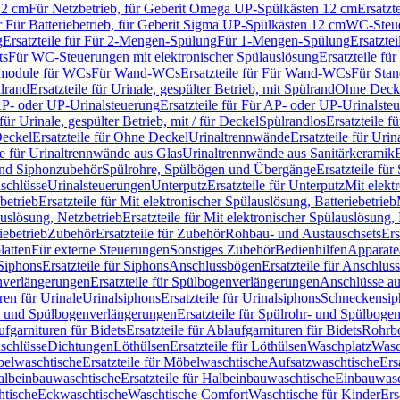
12 cm
Für Netzbetrieb, für Geberit Omega UP-Spülkästen 12 cm
Ersatzt
ür Für Batteriebetrieb, für Geberit Sigma UP-Spülkästen 12 cm
WC-Steue
g
Ersatzteile für Für 2-Mengen-Spülung
Für 1-Mengen-Spülung
Ersatzte
ts
Für WC-Steuerungen mit elektronischer Spülauslösung
Ersatzteile f
ärmodule für WCs
Für Wand-WCs
Ersatzteile für Für Wand-WCs
Für Sta
ülrand
Ersatzteile für Urinale, gespülter Betrieb, mit Spülrand
Ohne Deck
P- oder UP-Urinalsteuerung
Ersatzteile für Für AP- oder UP-Urinalste
 für Urinale, gespülter Betrieb, mit / für Deckel
Spülrandlos
Ersatzteile f
eckel
Ersatzteile für Ohne Deckel
Urinaltrennwände
Ersatzteile für Uri
le für Urinaltrennwände aus Glas
Urinaltrennwände aus Sanitärkeramik
nd Siphonzubehör
Spülrohre, Spülbögen und Übergänge
Ersatzteile fü
schlüsse
Urinalsteuerungen
Unterputz
Ersatzteile für Unterputz
Mit elekt
betrieb
Ersatzteile für Mit elektronischer Spülauslösung, Batteriebetrieb
auslösung, Netzbetrieb
Ersatzteile für Mit elektronischer Spülauslösung,
iebetrieb
Zubehör
Ersatzteile für Zubehör
Rohbau- und Austauschsets
Ers
atten
Für externe Steuerungen
Sonstiges Zubehör
Bedienhilfen
Apparate
Siphons
Ersatzteile für Siphons
Anschlussbögen
Ersatzteile für Anschlu
verlängerungen
Ersatzteile für Spülbogenverlängerungen
Anschlüsse a
ren für Urinale
Urinalsiphons
Ersatzteile für Urinalsiphons
Schneckensip
- und Spülbogenverlängerungen
Ersatzteile für Spülrohr- und Spülbog
fgarnituren für Bidets
Ersatzteile für Ablaufgarnituren für Bidets
Rohrb
schlüsse
Dichtungen
Löthülsen
Ersatzteile für Löthülsen
Waschplatz
Wasc
elwaschtische
Ersatzteile für Möbelwaschtische
Aufsatzwaschtische
Ers
albeinbauwaschtische
Ersatzteile für Halbeinbauwaschtische
Einbauwasc
htische
Eckwaschtische
Waschtische Comfort
Waschtische für Kinder
Ers