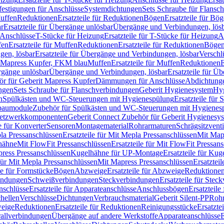
festigungen für Anschlüsse
Systemdichtungen
Sets Schraube für Flansc
Muffen
Reduktionen
Ersatzteile für Reduktionen
Bögen
Ersatzteile für Bö
r
Ersatzteile für Übergänge unlösbar
Übergänge und Verbindungen, lös
r Anschlüsse
T-Stücke für Heizung
Ersatzteile für T-Stücke für Heizung
A
fen
Ersatzteile für Muffen
Reduktionen
Ersatzteile für Reduktionen
Böge
gen, lösbar
Ersatzteile für Übergänge und Verbindungen, lösbar
Verschl
it Mapress Kupfer, FKM blau
Muffen
Ersatzteile für Muffen
Reduktionen
E
ergänge unlösbar
Übergänge und Verbindungen, lösbar
Ersatzteile für Ü
hör für Geberit Mapress Kupfer
Dämmungen für Anschlüsse
Abdichtunge
ngen
Sets Schraube für Flanschverbindungen
Geberit Hygienesystem
Hyg
n
Spülkästen und WC-Steuerungen mit Hygienespülung
Ersatzteile fü
nbaumodule
Zubehör für Spülkästen und WC-Steuerungen mit Hygienes
etzwerkkomponenten
Geberit Connect Zubehör für Geberit Hygienesy
e für Konverter
Sensoren
Montagematerial
Rohrarmaturen
Schrägsitzventi
la Pressanschlüssen
Ersatzteile für Mit Mepla Pressanschlüssen
Mit Map
lhähne
Mit FlowFit Pressanschlüssen
Ersatzteile für Mit FlowFit Pressan
press Pressanschlüssen
Kugelhähne für UP-Montage
Ersatzteile für Ku
 für Mit Mepla Pressanschlüssen
Mit Mapress Pressanschlüssen
Ersatztei
le für Formstücke
Bögen
Abzweige
Ersatzteile für Abzweige
Reduktione
bindungen
Schweißverbindungen
Steckverbindungen
Ersatzteile für Ste
nschlüsse
Ersatzteile für Apparateanschlüsse
Anschlussbögen
Ersatzteil
hellen
Verschlüsse
Dichtungen
Verbrauchsmaterial
Geberit Silent-PP
Roh
weige
Reduktionen
Ersatzteile für Reduktionen
Reinigungsstücke
Ersatzte
allverbindungen
Übergänge auf andere Werkstoffe
Apparateanschlüsse
E