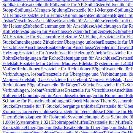
Spülkästen
Ersatzteile für Füllventile für AP-Spülkästen
Füllventile fü
Stopp-Spülung
1-Mengen-Spülung
Ersatzteile für 1-Mengen-Spülung
2
ML
Fittings
Ersatzteile für Fittings
Kupplungen
Reduktionen
Bögen
T-St
lösbar
Verschlüsse
Anschlüsse
Ersatzteile für Anschlüsse
Verteiler mit 
für Heizung
Zubehör
Dämmungen für Anschlüsse
Abdichtungen für Ro
Rohre
Befestigungen für Anschlüsse
Systemdichtungen
Sets Schraube 
ML
Ersatzteile für Systemrohre Heizung ML
Fittings
Ersatzteile für Fit
Stücke
Innenliegende Zirkulation
Übergänge unlösbar
Ersatzteile für 
Verschlüsse
Anschlüsse
Ersatzteile für Anschlüsse
Verteiler mit Gewin
Heizung
Ersatzteile für Anschlüsse für Heizung
Zubehör
Ersatzteile fü
Rohre
Befestigungen für Rohre
Befestigungen für Anschlüsse
Ersatzte
Edelstahl
Ersatzteile für Geberit Mapress Edelstahl
Systemrohre 1.440
Muffen
Reduktionen
Ersatzteile für Reduktionen
Bögen
Ersatzteile für
Verbindungen, lösbar
Ersatzteile für Übergänge und Verbindungen, lö
Mapress Edelstahl, Gas
Ersatzteile für Geberit Mapress Edelstahl, Gas
Reduktionen
Bögen
Ersatzteile für Bögen
T-Stücke
Ersatzteile für T-St
Verbindungen, lösbar
Verschlüsse
Ersatzteile für Verschlüsse
Anschlüss
Rohrende
Dämmungen für Anschlüsse
Isolierungen für Rohre und Fitt
Schraube für Flanschverbindungen
Geberit Mapress Therm
Systemroh
Stücke
Ersatzteile für T-Stücke
Übergänge unlösbar
Ersatzteile für Üb
Kompensatoren
Verschlüsse
Ersatzteile für Verschlüsse
T-Stücke für H
Therm
Schutzkappen für Rohrende
Systemdichtungen
Sets Schraube f
1.0034
Systemrohre 1.0215
Rohrnippel
Muffen
Ersatzteile für Muffen
R
Kreuzstücke
Übergänge unlösbar
Ersatzteile für Übergänge unlösbar
Üb
Kompensatoren
Verschlüsse
Ersatzteile für Verschlüsse
T-Stücke für H