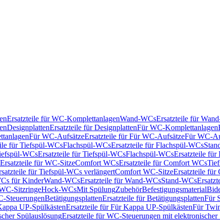
en
Ersatzteile für WC-Komplettanlagen
Wand-WCs
Ersatzteile für Wa
ken
Designplatten
Ersatzteile für Designplatten
Für WC-Komplettanlagen
tanlagen
Für WC-Aufsätze
Ersatzteile für Für WC-Aufsätze
Für WC-Au
eile für Tiefspül-WCs
Flachspül-WCs
Ersatzteile für Flachspül-WCs
Stan
iefspül-WCs
Ersatzteile für Tiefspül-WCs
Flachspül-WCs
Ersatzteile fü
Ersatzteile für WC-Sitze
Comfort WCs
Ersatzteile für Comfort WCs
Tie
rsatzteile für Tiefspül-WCs verlängert
Comfort WC-Sitze
Ersatzteile fü
WCs für Kinder
Wand-WCs
Ersatzteile für Wand-WCs
Stand-WCs
Ersatzt
r WC-Sitzringe
Hock-WCs
Mit Spülung
Zubehör
Befestigungsmaterial
Bide
C-Steuerungen
Betätigungsplatten
Ersatzteile für Betätigungsplatten
Für 
Kappa UP-Spülkästen
Ersatzteile für Für Kappa UP-Spülkästen
Für Twin
scher Spülauslösung
Ersatzteile für WC-Steuerungen mit elektronischer