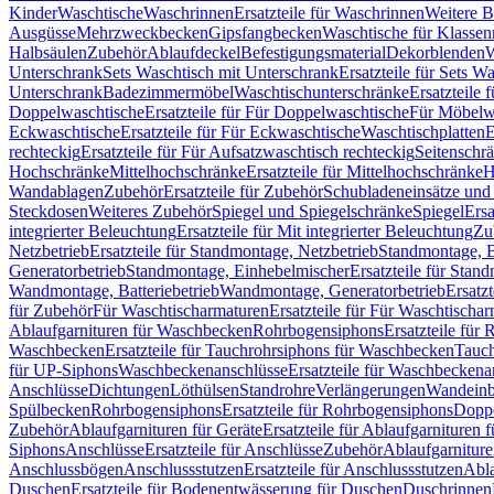
Kinder
Waschtische
Waschrinnen
Ersatzteile für Waschrinnen
Weitere 
Ausgüsse
Mehrzweckbecken
Gipsfangbecken
Waschtische für Klasse
Halbsäulen
Zubehör
Ablaufdeckel
Befestigungsmaterial
Dekorblenden
W
Unterschrank
Sets Waschtisch mit Unterschrank
Ersatzteile für Sets W
Unterschrank
Badezimmermöbel
Waschtischunterschränke
Ersatzteile 
Doppelwaschtische
Ersatzteile für Für Doppelwaschtische
Für Möbelw
Eckwaschtische
Ersatzteile für Für Eckwaschtische
Waschtischplatten
E
rechteckig
Ersatzteile für Für Aufsatzwaschtisch rechteckig
Seitenschr
Hochschränke
Mittelhochschränke
Ersatzteile für Mittelhochschränke
H
Wandablagen
Zubehör
Ersatzteile für Zubehör
Schubladeneinsätze un
Steckdosen
Weiteres Zubehör
Spiegel und Spiegelschränke
Spiegel
Ersa
integrierter Beleuchtung
Ersatzteile für Mit integrierter Beleuchtung
Zu
Netzbetrieb
Ersatzteile für Standmontage, Netzbetrieb
Standmontage, Ba
Generatorbetrieb
Standmontage, Einhebelmischer
Ersatzteile für Stan
Wandmontage, Batteriebetrieb
Wandmontage, Generatorbetrieb
Ersatz
für Zubehör
Für Waschtischarmaturen
Ersatzteile für Für Waschtischa
Ablaufgarnituren für Waschbecken
Rohrbogensiphons
Ersatzteile für
Waschbecken
Ersatzteile für Tauchrohrsiphons für Waschbecken
Tauch
für UP-Siphons
Waschbeckenanschlüsse
Ersatzteile für Waschbeckena
Anschlüsse
Dichtungen
Löthülsen
Standrohre
Verlängerungen
Wandeinb
Spülbecken
Rohrbogensiphons
Ersatzteile für Rohrbogensiphons
Dopp
Zubehör
Ablaufgarnituren für Geräte
Ersatzteile für Ablaufgarnituren 
Siphons
Anschlüsse
Ersatzteile für Anschlüsse
Zubehör
Ablaufgarnitur
Anschlussbögen
Anschlussstutzen
Ersatzteile für Anschlussstutzen
Abla
Duschen
Ersatzteile für Bodenentwässerung für Duschen
Duschrinnen