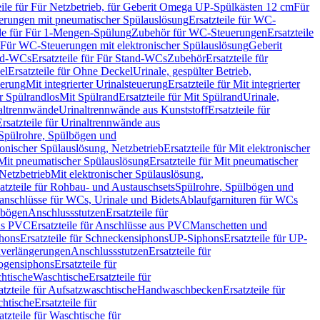
eile für Für Netzbetrieb, für Geberit Omega UP-Spülkästen 12 cm
Für
rungen mit pneumatischer Spülauslösung
Ersatzteile für WC-
ile für Für 1-Mengen-Spülung
Zubehör für WC-Steuerungen
Ersatzteile
ür Für WC-Steuerungen mit elektronischer Spülauslösung
Geberit
nd-WCs
Ersatzteile für Für Stand-WCs
Zubehör
Ersatzteile für
el
Ersatzteile für Ohne Deckel
Urinale, gespülter Betrieb,
uerung
Mit integrierter Urinalsteuerung
Ersatzteile für Mit integrierter
ür Spülrandlos
Mit Spülrand
Ersatzteile für Mit Spülrand
Urinale,
naltrennwände
Urinaltrennwände aus Kunststoff
Ersatzteile für
Ersatzteile für Urinaltrennwände aus
r Spülrohre, Spülbögen und
ronischer Spülauslösung, Netzbetrieb
Ersatzteile für Mit elektronischer
Mit pneumatischer Spülauslösung
Ersatzteile für Mit pneumatischer
 Netzbetrieb
Mit elektronischer Spülauslösung,
atzteile für Rohbau- und Austauschsets
Spülrohre, Spülbögen und
anschlüsse für WCs, Urinale und Bidets
Ablaufgarnituren für WCs
ssbögen
Anschlussstutzen
Ersatzteile für
us PVC
Ersatzteile für Anschlüsse aus PVC
Manschetten und
hons
Ersatzteile für Schneckensiphons
UP-Siphons
Ersatzteile für UP-
enverlängerungen
Anschlussstutzen
Ersatzteile für
ogensiphons
Ersatzteile für
htische
Waschtische
Ersatzteile für
atzteile für Aufsatzwaschtische
Handwaschbecken
Ersatzteile für
htische
Ersatzteile für
atzteile für Waschtische für