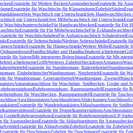
Becken
Ersatzteile für Weitere Becken
Ausgussbecken
Ersatzteile für Au
nräume
Ersatzteile für Waschtische für Klassenräume
Zubehör
Säulen
Ersa
andablagen
Sets Waschtisch mit Unterschrank
Sets Handwaschbecken 
aschtisch mit Unterschrank
Sets Möbelwaschtisch mit Unterschrank
Ersa
für Waschtischunterschränke
Für Handwaschbecken
Ersatzteile für Für
aschtische
Ersatzteile für Für Möbelwaschtische
Für Eckhandwaschbec
rsatzteile für Waschtischplatten
Für Aufsatzwaschtisch Schalenform
Ers
änke
Ersatzteile für Seitenschränke
Niedrige Seitenschränke
Ersatzteile f
ängeschränke
Ersatzteile für Hängeschränke
Weitere Möbel
Ersatzteile 
d Ordnungsboxen
Handtuchhalter und Handtuchhaken
Lichtelemente
Grif
tzteile für Spiegel
Mit integrierter Beleuchtung
Ersatzteile für Mit integr
behör
Lichtelemente
Griffe
Weiteres Zubehör
Steckdosen
Armaturen
Wasc
tteriebetrieb
Ersatzteile für Standmontage, Batteriebetrieb
Standmontage
dmontage, Einhebelmischer
Wandmontage, Netzbetrieb
Ersatzteile für W
teile für Wandmontage, Generatorbetrieb
Wandmontage, Zweigriffmisch
rmaturen
Apparateanschlüsse für Waschplatz, Spülbecken, Geräte und 
 Rohrbogensiphons
Rohrbogensiphons, Raumsparmodell
Ersatzteile für
rohrsiphons für Waschbecken, Raumsparmodell
Ersatzteile für Tauch
nschlüsse
Anschlussstutzen
Anschlussbögen
Abdeckungen
Anschlüsse
Er
aukästen
Ersatzteile für Wandeinbaukästen
Ablaufgarnituren für Spülb
elkammersiphons
Ersatzteile für Doppelkammersiphons
Anschlussstutz
für Geräte
Rohrbogensiphons
Ersatzteile für Rohrbogensiphons
UP-Sipho
en für Ausgussbecken
Ersatzteile für Ablaufgarnituren für Ausgussbecke
ufventile
Ersatzteile für Ablaufventile
Zubehör
Ersatzteile für Zubehör
D
Ersatzteile für Duschrinnen
Zubehör für Duschrinnen
Ersatzteile für Zu