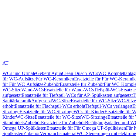
AT
WCs und Urinale
Geberit AquaClean Dusch-WCs
WC-Komplettanlag
für WC-Aufsätze
Für WC-Keramiken
Ersatzteile für Für WC-Kerami
für Für WC-Aufsätze
Zubehör
Ersatzteile für Zubehör
Für WC-Komplet
WC-Sitze
Wand-WCs
Ersatzteile für Wand-WCs
Tiefspül-WCs
Ersatzt
aufgesetzt
Ersatzteile für Tiefspül-WCs für AP-Spülkasten aufgesetzt
T
Sanitärkeramik
Aufgesetzt
WC-Sitze
Ersatzteile für WC-Sitze
WC-Sitze
erhöht
Ersatzteile für Flachspül-WCs erhöht
Tiefspül-WCs verlängert
E
Sitzringe
Ersatzteile für WC-Sitzringe
WCs für Kinder
Ersatzteile für 
Kinder
WC-Sitze
Ersatzteile für WC-Sitze
WC-Sitzringe
Ersatzteile fü
Standbidets
Zubehör
Ersatzteile für Zubehör
Betätigungsplatten und W
Omega UP-Spülkästen
Ersatzteile für Für Omega UP-Spülkästen
Für 
Spülkästen
Zubehör
Verbrauchsmaterial
WC-Steuerungen mit elektroni