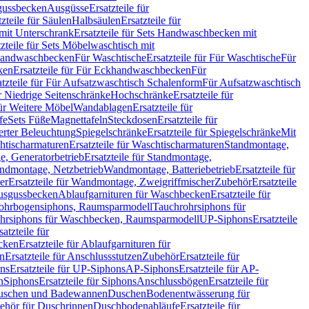
sgussbecken
Ausgüsse
Ersatzteile für
tzteile für Säulen
Halbsäulen
Ersatzteile für
mit Unterschrank
Ersatzteile für Sets Handwaschbecken mit
tzteile für Sets Möbelwaschtisch mit
 Handwaschbecken
Für Waschtische
Ersatzteile für Für Waschtische
Für
ken
Ersatzteile für Für Eckhandwaschbecken
Für
atzteile für Für Aufsatzwaschtisch Schalenform
Für Aufsatzwaschtisch
ür Niedrige Seitenschränke
Hochschränke
Ersatzteile für
für Weitere Möbel
Wandablagen
Ersatzteile für
fe
Sets Füße
Magnettafeln
Steckdosen
Ersatzteile für
ierter Beleuchtung
Spiegelschränke
Ersatzteile für Spiegelschränke
Mit
htischarmaturen
Ersatzteile für Waschtischarmaturen
Standmontage,
, Generatorbetrieb
Ersatzteile für Standmontage,
andmontage, Netzbetrieb
Wandmontage, Batteriebetrieb
Ersatzteile für
er
Ersatzteile für Wandmontage, Zweigriffmischer
Zubehör
Ersatzteile
Ausgussbecken
Ablaufgarnituren für Waschbecken
Ersatzteile für
 Rohrbogensiphons, Raumsparmodell
Tauchrohrsiphons für
rohrsiphons für Waschbecken, Raumsparmodell
UP-Siphons
Ersatzteile
satzteile für
ecken
Ersatzteile für Ablaufgarnituren für
en
Ersatzteile für Anschlussstutzen
Zubehör
Ersatzteile für
ns
Ersatzteile für UP-Siphons
AP-Siphons
Ersatzteile für AP-
n
Siphons
Ersatzteile für Siphons
Anschlussbögen
Ersatzteile für
uschen und Badewannen
Duschen
Bodenentwässerung für
behör für Duschrinnen
Duschbodenabläufe
Ersatzteile für