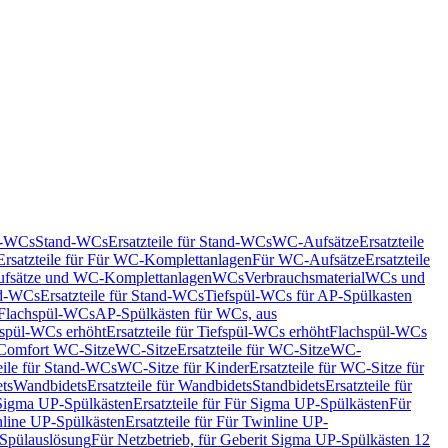
nd-WCs
Stand-WCs
Ersatzteile für Stand-WCs
WC-Aufsätze
Ersatzteile
Ersatzteile für Für WC-Komplettanlagen
Für WC-Aufsätze
Ersatzteile
fsätze und WC-Komplettanlagen
WCs
Verbrauchsmaterial
WCs und
d-WCs
Ersatzteile für Stand-WCs
Tiefspül-WCs für AP-Spülkasten
r Flachspül-WCs
AP-Spülkästen für WCs, aus
fspül-WCs erhöht
Ersatzteile für Tiefspül-WCs erhöht
Flachspül-WCs
r Comfort WC-Sitze
WC-Sitze
Ersatzteile für WC-Sitze
WC-
eile für Stand-WCs
WC-Sitze für Kinder
Ersatzteile für WC-Sitze für
ts
Wandbidets
Ersatzteile für Wandbidets
Standbidets
Ersatzteile für
Sigma UP-Spülkästen
Ersatzteile für Für Sigma UP-Spülkästen
Für
line UP-Spülkästen
Ersatzteile für Für Twinline UP-
 Spülauslösung
Für Netzbetrieb, für Geberit Sigma UP-Spülkästen 12