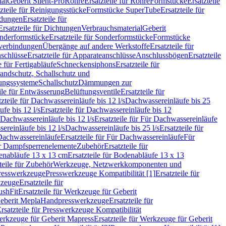
ial
Geberit Silent-Pro
Rohre
Ersatzteile für Rohre
Formstücke
Ersatzteile
zteile für Reinigungsstücke
Formstücke SuperTube
Ersatzteile für
ndungen
Ersatzteile für
Ersatzteile für Dichtungen
Verbrauchsmaterial
Geberit
nderformstücke
Ersatzteile für Sonderformstücke
Formstücke
ckverbindungen
Übergänge auf andere Werkstoffe
Ersatzteile für
schlüsse
Ersatzteile für Apparateanschlüsse
Anschlussbögen
Ersatzteile
e für Fertigabläufe
Schneckensiphons
Ersatzteile für
andschutz, Schallschutz und
rungssysteme
Schallschutz
Dämmungen zur
ile für Entwässerung
Belüftungsventile
Ersatzteile für
tzteile für Dachwassereinläufe bis 12 l/s
Dachwassereinläufe bis 25
fe bis 12 l/s
Ersatzteile für Dachwassereinläufe bis 12
Dachwassereinläufe bis 12 l/s
Ersatzteile für Für Dachwassereinläufe
ereinläufe bis 12 l/s
Dachwassereinläufe bis 25 l/s
Ersatzteile für
Dachwassereinläufe
Ersatzteile für Für Dachwassereinläufe
Für
für Dampfsperrenelemente
Zubehör
Ersatzteile für
nabläufe 13 x 13 cm
Ersatzteile für Bodenabläufe 13 x 13
teile für Zubehör
Werkzeuge, Netzwerkkomponenten und
presswerkzeuge
Presswerkzeuge Kompatibilität [1]
Ersatzteile für
kzeuge
Ersatzteile für
ushFit
Ersatzteile für Werkzeuge für Geberit
Geberit Mepla
Handpresswerkzeuge
Ersatzteile für
rsatzteile für Presswerkzeuge Kompatibilität
rkzeuge für Geberit Mapress
Ersatzteile für Werkzeuge für Geberit