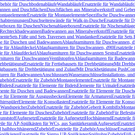
Zubehör für Duschbodenabläufe
Wandabläufe
Ersatzteile für Wandabläufe
wannen und Duschflächen
Duschflächen aus Mineralwerkstoff und Geberi
ntagelemente
Ersatzteile für Montagelemente
Spezifische Duschwanne
schabtrennungen
Duschseitenwände für Walk-in-Dusche
Ersatzteile für
lageboxen für Duschen
Nischenablageboxen
Ersatzteile für Nischenabla
ür Rechteckbadewannen
Badewannen aus Mineralwerkstoff
Ersatzteile f
mente
Sets Füße und Sets Traversen und Wandanker
Ersatzteile für Set
se für Duschen und Badewannen
Ablaufgarnituren für Duschwannen, 
ile für Ablaufdeckel
Ablaufgarnituren für Duschwannen, d90
Ersatzteil
ile für Ablaufdeckel
Ablaufgarnituren für Duschwannen Sestra
Ersatztei
rnituren für Duschwannen
Ventilstopfen
Ablaufgarnituren für Badewann
rehbetätigung
Ersatzteile für Fertigbausets für Drehbetätigung
Mit Drehbe
rtigbausets für Drehbetätigung und Zulauf
Mit Druckbetätigung PushCon
ituren für Badewannen
Anschlusssets
Wasseranschlüsse
Installations- un
ubehör
Ersatzteile für Zubehör
Montageelemente
Ersatzteile für Montag
Bidets
Ersatzteile für Elemente für Bidets
Elemente für Urinale
Ersatztei
mente für Duschen und Badewannen
Ersatzteile für Elemente für Dus
ile für Elemente für Ausgussbecken
Elemente für Armaturen
Ersatzteile 
hirrspüler
Elemente für Konsollasten
Ersatzteile für Elemente für Konso
r Wandspeicher
Zubehör
Ersatzteile für Zubehör
Geberit Kombifix
Montag
le für Elemente für Duschen
Zubehör
Ersatzteile für Zubehör
Für Befesti
unststoff
Aufgesetzt
Ersatzteile für Aufgesetzt
Hochhängend
Ersatzteile
eile für AP-Spülkästen für WCs, aus Sanitärkeramik
Aufgesetzt
Ersatztei
nd halbhochhängend
Zubehör
Ersatzteile für Zubehör
Anschlüsse
Ersatztei
pülkästen
Ersatzteile für Sigma UP-Spülkästen
Spülrohre
Zubehör
Füll- 