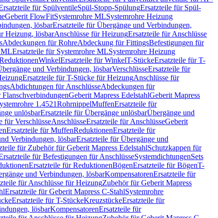
Ersatzteile für Spülventile
Spül-Stopp-Spülung
Ersatzteile für Spül-
me
Geberit FlowFit
Systemrohre ML
Systemrohre Heizung
indungen, lösbar
Ersatzteile für Übergänge und Verbindungen,
r Heizung, lösbar
Anschlüsse für Heizung
Ersatzteile für Anschlüsse
s
Abdeckungen für Rohre
Abdeckung für Fittings
Befestigungen für
e ML
Ersatzteile für Systemrohre ML
Systemrohre Heizung
r Reduktionen
Winkel
Ersatzteile für Winkel
T-Stücke
Ersatzteile für T-
r Übergänge und Verbindungen, lösbar
Verschlüsse
Ersatzteile für
Heizung
Ersatzteile für T-Stücke für Heizung
Anschlüsse für
ngs
Abdichtungen für Anschlüsse
Abdeckungen für
r Flanschverbindungen
Geberit Mapress Edelstahl
Geberit Mapress
 Systemrohre 1.4521
Rohrnippel
Muffen
Ersatzteile für
nge unlösbar
Ersatzteile für Übergänge unlösbar
Übergänge und
le für Verschlüsse
Anschlüsse
Ersatzteile für Anschlüsse
Geberit
en
Ersatzteile für Muffen
Reduktionen
Ersatzteile für
nd Verbindungen, lösbar
Ersatzteile für Übergänge und
zteile für Zubehör für Geberit Mapress Edelstahl
Schutzkappen für
Ersatzteile für Befestigungen für Anschlüsse
Systemdichtungen
Sets
duktionen
Ersatzteile für Reduktionen
Bögen
Ersatzteile für Bögen
T-
bergänge und Verbindungen, lösbar
Kompensatoren
Ersatzteile für
zteile für Anschlüsse für Heizung
Zubehör für Geberit Mapress
hl
Ersatzteile für Geberit Mapress C-Stahl
Systemrohre
ücke
Ersatzteile für T-Stücke
Kreuzstücke
Ersatzteile für
indungen, lösbar
Kompensatoren
Ersatzteile für
zteile für Anschlüsse für Heizung
Zubehör für Geberit Mapress C-