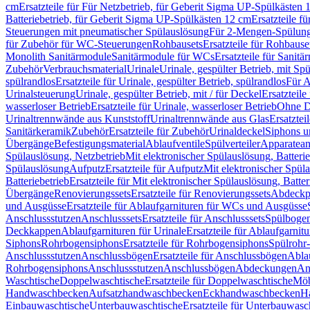
cm
Ersatzteile für Für Netzbetrieb, für Geberit Sigma UP-Spülkästen 
Batteriebetrieb, für Geberit Sigma UP-Spülkästen 12 cm
Ersatzteile f
Steuerungen mit pneumatischer Spülauslösung
Für 2-Mengen-Spülun
für Zubehör für WC-Steuerungen
Rohbausets
Ersatzteile für Rohbause
Monolith Sanitärmodule
Sanitärmodule für WCs
Ersatzteile für Sanit
Zubehör
Verbrauchsmaterial
Urinale
Urinale, gespülter Betrieb, mit Sp
spülrandlos
Ersatzteile für Urinale, gespülter Betrieb, spülrandlos
Für A
Urinalsteuerung
Urinale, gespülter Betrieb, mit / für Deckel
Ersatzteile
wasserloser Betrieb
Ersatzteile für Urinale, wasserloser Betrieb
Ohne D
Urinaltrennwände aus Kunststoff
Urinaltrennwände aus Glas
Ersatztei
Sanitärkeramik
Zubehör
Ersatzteile für Zubehör
Urinaldeckel
Siphons u
Übergänge
Befestigungsmaterial
Ablaufventile
Spülverteiler
Apparatean
Spülauslösung, Netzbetrieb
Mit elektronischer Spülauslösung, Batterie
Spülauslösung
Aufputz
Ersatzteile für Aufputz
Mit elektronischer Spül
Batteriebetrieb
Ersatzteile für Mit elektronischer Spülauslösung, Batter
Übergänge
Renovierungssets
Ersatzteile für Renovierungssets
Abdeckpl
und Ausgüsse
Ersatzteile für Ablaufgarnituren für WCs und Ausgüsse
Anschlussstutzen
Anschlusssets
Ersatzteile für Anschlusssets
Spülbogen
Deckkappen
Ablaufgarnituren für Urinale
Ersatzteile für Ablaufgarnitu
Siphons
Rohrbogensiphons
Ersatzteile für Rohrbogensiphons
Spülrohr
Anschlussstutzen
Anschlussbögen
Ersatzteile für Anschlussbögen
Ablau
Rohrbogensiphons
Anschlussstutzen
Anschlussbögen
Abdeckungen
An
Waschtische
Doppelwaschtische
Ersatzteile für Doppelwaschtische
Möb
Handwaschbecken
Aufsatzhandwaschbecken
Eckhandwaschbecken
H
Einbauwaschtische
Unterbauwaschtische
Ersatzteile für Unterbauwasc