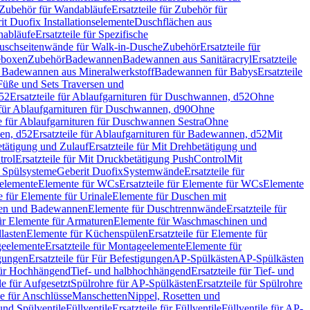
Zubehör für Wandabläufe
Ersatzteile für Zubehör für
t Duofix Installationselemente
Duschflächen aus
nabläufe
Ersatzteile für Spezifische
 Duschseitenwände für Walk-in-Dusche
Zubehör
Ersatzteile für
geboxen
Zubehör
Badewannen
Badewannen aus Sanitäracryl
Ersatzteile
ür Badewannen aus Mineralwerkstoff
Badewannen für Babys
Ersatzteile
s Füße und Sets Traversen und
d52
Ersatzteile für Ablaufgarnituren für Duschwannen, d52
Ohne
e für Ablaufgarnituren für Duschwannen, d90
Ohne
le für Ablaufgarnituren für Duschwannen Sestra
Ohne
en, d52
Ersatzteile für Ablaufgarnituren für Badewannen, d52
Mit
tätigung und Zulauf
Ersatzteile für Mit Drehbetätigung und
trol
Ersatzteile für Mit Druckbetätigung PushControl
Mit
d Spülsysteme
Geberit Duofix
Systemwände
Ersatzteile für
eelemente
Elemente für WCs
Ersatzteile für Elemente für WCs
Elemente
le für Elemente für Urinale
Elemente für Duschen mit
chen und Badewannen
Elemente für Duschtrennwände
Ersatzteile für
für Elemente für Armaturen
Elemente für Waschmaschinen und
llasten
Elemente für Küchenspülen
Ersatzteile für Elemente für
eelemente
Ersatzteile für Montageelemente
Elemente für
gungen
Ersatzteile für Für Befestigungen
AP-Spülkästen
AP-Spülkästen
 für Hochhängend
Tief- und halbhochhängend
Ersatzteile für Tief- und
le für Aufgesetzt
Spülrohre für AP-Spülkästen
Ersatzteile für Spülrohre
le für Anschlüsse
Manschetten
Nippel, Rosetten und
und Spülventile
Füllventile
Ersatzteile für Füllventile
Füllventile für AP-