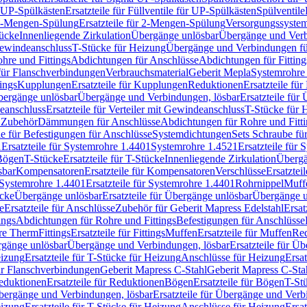
r UP-Spülkästen
Ersatzteile für Füllventile für UP-Spülkästen
Spülventile
-Mengen-Spülung
Ersatzteile für 2-Mengen-Spülung
Versorgungssyste
ücke
Innenliegende Zirkulation
Übergänge unlösbar
Übergänge und Verb
Gewindeanschluss
T-Stücke für Heizung
Übergänge und Verbindungen fü
hre und Fittings
Abdichtungen für Anschlüsse
Abdichtungen für Fitting
für Flanschverbindungen
Verbrauchsmaterial
Geberit Mepla
Systemrohr
tings
Kupplungen
Ersatzteile für Kupplungen
Reduktionen
Ersatzteile fü
Übergänge unlösbar
Übergänge und Verbindungen, lösbar
Ersatzteile fü
deanschluss
Ersatzteile für Verteiler mit Gewindeanschluss
T-Stücke für 
r Zubehör
Dämmungen für Anschlüsse
Abdichtungen für Rohre und Fitti
ile für Befestigungen für Anschlüsse
Systemdichtungen
Sets Schraube fü
1
Ersatzteile für Systemrohre 1.4401
Systemrohre 1.4521
Ersatzteile für
 Bögen
T-Stücke
Ersatzteile für T-Stücke
Innenliegende Zirkulation
Übergä
sbar
Kompensatoren
Ersatzteile für Kompensatoren
Verschlüsse
Ersatztei
Systemrohre 1.4401
Ersatzteile für Systemrohre 1.4401
Rohrnippel
Muff
ücke
Übergänge unlösbar
Ersatzteile für Übergänge unlösbar
Übergänge u
e
Ersatzteile für Anschlüsse
Zubehör für Geberit Mapress Edelstahl
Ersat
ings
Abdichtungen für Rohre und Fittings
Befestigungen für Anschlüsse
re Therm
Fittings
Ersatzteile für Fittings
Muffen
Ersatzteile für Muffen
Re
ergänge unlösbar
Übergänge und Verbindungen, lösbar
Ersatzteile für Ü
eizung
Ersatzteile für T-Stücke für Heizung
Anschlüsse für Heizung
Ersat
ür Flanschverbindungen
Geberit Mapress C-Stahl
Geberit Mapress C-Sta
eduktionen
Ersatzteile für Reduktionen
Bögen
Ersatzteile für Bögen
T-St
ergänge und Verbindungen, lösbar
Ersatzteile für Übergänge und Verb
eizung
Ersatzteile für T-Stücke für Heizung
Anschlüsse für Heizung
Ersat