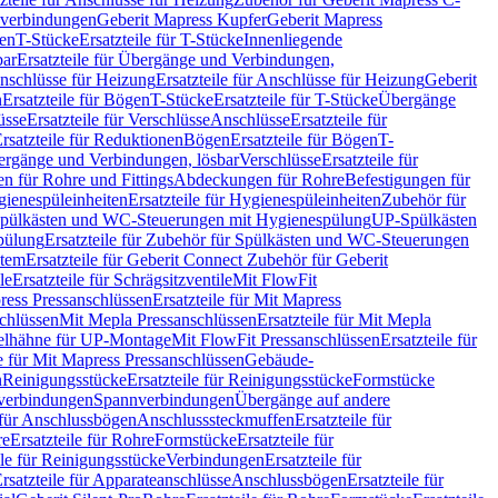
hverbindungen
Geberit Mapress Kupfer
Geberit Mapress
gen
T-Stücke
Ersatzteile für T-Stücke
Innenliegende
bar
Ersatzteile für Übergänge und Verbindungen,
nschlüsse für Heizung
Ersatzteile für Anschlüsse für Heizung
Geberit
n
Ersatzteile für Bögen
T-Stücke
Ersatzteile für T-Stücke
Übergänge
üsse
Ersatzteile für Verschlüsse
Anschlüsse
Ersatzteile für
rsatzteile für Reduktionen
Bögen
Ersatzteile für Bögen
T-
bergänge und Verbindungen, lösbar
Verschlüsse
Ersatzteile für
n für Rohre und Fittings
Abdeckungen für Rohre
Befestigungen für
ienespüleinheiten
Ersatzteile für Hygienespüleinheiten
Zubehör für
r Spülkästen und WC-Steuerungen mit Hygienespülung
UP-Spülkästen
pülung
Ersatzteile für Zubehör für Spülkästen und WC-Steuerungen
stem
Ersatzteile für Geberit Connect Zubehör für Geberit
le
Ersatzteile für Schrägsitzventile
Mit FlowFit
ress Pressanschlüssen
Ersatzteile für Mit Mapress
schlüssen
Mit Mepla Pressanschlüssen
Ersatzteile für Mit Mepla
gelhähne für UP-Montage
Mit FlowFit Pressanschlüssen
Ersatzteile für
le für Mit Mapress Pressanschlüssen
Gebäude-
n
Reinigungsstücke
Ersatzteile für Reinigungsstücke
Formstücke
ckverbindungen
Spannverbindungen
Übergänge auf andere
e für Anschlussbögen
Anschlusssteckmuffen
Ersatzteile für
re
Ersatzteile für Rohre
Formstücke
Ersatzteile für
ile für Reinigungsstücke
Verbindungen
Ersatzteile für
rsatzteile für Apparateanschlüsse
Anschlussbögen
Ersatzteile für