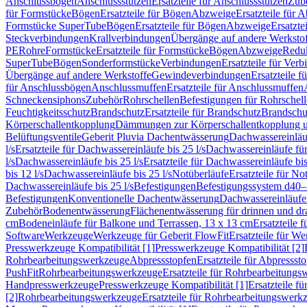
Anschlussbögen
Anschlussstutzen
Ersatzteile für Anschlussstutzen
Zub
für Formstücke
Bögen
Ersatzteile für Bögen
Abzweige
Ersatzteile für 
Formstücke SuperTube
Bögen
Ersatzteile für Bögen
Abzweige
Ersatzte
Steckverbindungen
Krallverbindungen
Übergänge auf andere Werksto
PE
Rohre
Formstücke
Ersatzteile für Formstücke
Bögen
Abzweige
Redu
SuperTube
Bögen
Sonderformstücke
Verbindungen
Ersatzteile für Ver
Übergänge auf andere Werkstoffe
Gewindeverbindungen
Ersatzteile 
für Anschlussbögen
Anschlussmuffen
Ersatzteile für Anschlussmuffen
Schneckensiphons
Zubehör
Rohrschellen
Befestigungen für Rohrschel
Feuchtigkeitsschutz
Brandschutz
Ersatzteile für Brandschutz
Brandschu
Körperschallentkopplung
Dämmungen zur Körperschallentkopplung 
Belüftungsventile
Geberit Pluvia Dachentwässerung
Dachwassereinläu
l/s
Ersatzteile für Dachwassereinläufe bis 25 l/s
Dachwassereinläufe fü
l/s
Dachwassereinläufe bis 25 l/s
Ersatzteile für Dachwassereinläufe bis
bis 12 l/s
Dachwassereinläufe bis 25 l/s
Notüberläufe
Ersatzteile für No
Dachwassereinläufe bis 25 l/s
Befestigungen
Befestigungssystem d40
Befestigungen
Konventionelle Dachentwässerung
Dachwassereinläufe
Zubehör
Bodenentwässerung
Flächenentwässerung für drinnen und d
cm
Bodeneinläufe für Balkone und Terrassen, 13 x 13 cm
Ersatzteile 
Software
Werkzeuge
Werkzeuge für Geberit FlowFit
Ersatzteile für W
Presswerkzeuge Kompatibilität [1]
Presswerkzeuge Kompatibilität [2]
Rohrbearbeitungswerkzeuge
Abpressstopfen
Ersatzteile für Abpressst
PushFit
Rohrbearbeitungswerkzeuge
Ersatzteile für Rohrbearbeitung
Handpresswerkzeuge
Presswerkzeuge Kompatibilität [1]
Ersatzteile f
[2]
Rohrbearbeitungswerkzeuge
Ersatzteile für Rohrbearbeitungswerk