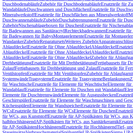
Duschbodenabläufe
Zubehör für Duschbodenabläufe
Ersatzteile für 
Wandabläufe
Duschwannen und Duschflächen
Ersatzteile für Dusch
Mineralwerkstoff
Ersatzteile für Duschflächen aus Mineralwerkstoff
Mo
Duschwannenabläufe
Zubehör
Duschabtrennungen
Ersatzteile für Du
Zubehör
Nischenablageboxen für Duschen
Ersatzteile für Nischenab
für Badewannen aus Sanitäracryl
Rechteckbadewannen
Ersatzteile f
für Badewannen für Babys
Montagelemente
Ersatzteile für Montagele
Wandanker
Zubehör
Reparatursets
Weiteres Zubehör
Apparateanschlüs
Ablaufdeckel
Ersatzteile für Ohne Ablaufdeckel
Ablaufdeckel
Ersatzte
Ablaufdeckel
Ersatzteile für Ohne Ablaufdeckel
Ablaufdeckel
Ersatzte
Ablaufdeckel
Ersatzteile für Ohne Ablaufdeckel
Zubehör für Ablaufga
Drehbetätigung
Ersatzteile für Mit Drehbetätigung
Fertigbausets für D
Zulauf
Fertigbausets für Drehbetätigung und Zulauf
Ersatzteile für Fe
Ventilstopfen
Ersatzteile für Mit Ventilstopfen
Zubehör für Ablaufgarn
Systemwände
Tragsysteme
Ersatzteile für Tragsysteme
Beplankungen
Z
für Waschtische
Ersatzteile für Elemente für Waschtische
Elemente für 
Wandablauf
Ersatzteile für Elemente für Duschen mit Wandablauf
Ele
Elemente für Duschtrennwände
Elemente für Ausgussbecken
Ersatzte
Geschirrspüler
Ersatzteile für Elemente für Waschmaschinen und Gesc
Küchenspülen
Elemente für Wandspeicher
Ersatzteile für Elemente fü
WCs
Ersatzteile für Elemente für WCs
Elemente für Duschen
Ersatztei
für WCs, aus Kunststoff
Ersatzteile für AP-Spülkästen für WCs, aus K
halbhochhängend
AP-Spülkästen für WCs, aus Sanitärkeramik
Ersatzt
für AP-Spülkästen
Hochhängend
Ersatzteile für Hochhängend
Tief- u
Staueinsätze
Verbrauchsmaterial
Spülventile
UP-Spülkästen
Sigma UP-S