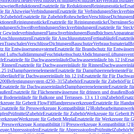
ehör
Rohrschellen
Verschlüsse
Dichtungen
Schutzdeckel
Verbrauchsmater
Abzweige
Reduktionen
Ersatzteile für Reduktionen
Reinigungsstücke
Ersat
ile für Abzweige
Verbindungen
Ersatzteile für Verbindungen
Steckverbi
ffe
Zubehör
Ersatzteile für Zubehör
Rohrschellen
Verschlüsse
Dichtungen
ktionen
Reinigungsstücke
Ersatzteile für Reinigungsstücke
Übergänge
So
bindungen
Schweißverbindungen
Steckverbindungen
Ersatzteile für Ste
für Gewindeverbindungen
Flanschverbindungen
Bundbüchsen
Apparatean
Anschlussstutzen
Ersatzteile für Anschlussstutzen
Fertigabläufe
Ersatzteil
len
Tragschalen
Verschlüsse
Dichtungen
Bauschutze
Verbrauchsmaterial
Br
tz für Entwässerungssysteme
Ersatzteile für Brandschutz für Entwässe
und Luftschalldämmung
Feuchtigkeitsschutz
Abdichtungen
Lüftungsvent
fe
Ersatzteile für Dachwassereinläufe
Dachwassereinläufe bis 12 l/s
Ersa
r Rinnen
Ersatzteile für Dachwassereinläufe für Rinnen
Dachwassereinläu
 25 l/s
Dampfsperrenelemente
Ersatzteile für Dampfsperrenelemente
Für 
tüberläufe
Für Dachwassereinläufe bis 12 l/s
Ersatzteile für Für Dachwass
–200
Befestigungssystem d250–315
Zubehör
Ersatzteile für Zubehör
Für 
Ersatzteile für Dachwassereinläufe
Dampfsperrenelemente
Ersatzteile 
raußen
Ersatzteile für Flächenentwässerung für drinnen und draußen
Bode
für Bodeneinläufe für Balkone und Terrassen, 13 x 13 cm
Zubehör
Ersatz
erkzeuge für Geberit FlowFit
Handpresswerkzeuge
Ersatzteile für Hand
Ersatzteile für Presswerkzeuge Kompatibilität [2]
Rohrbearbeitungswer
opfen
Prüfmittel
Zubehör
Ersatzteile für Zubehör
Werkzeuge für Geberit P
swerkzeuge
Werkzeuge für Geberit Mepla
Ersatzteile für Werkzeuge für 
ür Presswerkzeuge Kompatibilität [1]
Presswerkzeuge Kompatibilität [2]
E
zeuge
Abpressstopfen
Ersatzteile für Abpressstopfen
Prüfmittel
Zubehör
We