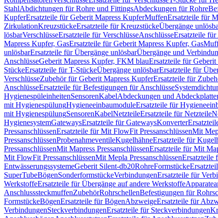
Stahl
Abdichtungen für Rohre und Fittings
Abdeckungen für Rohre
Be
Kupfer
Ersatzteile für Geberit Mapress Kupfer
Muffen
Ersatzteile für 
Zirkulation
Kreuzstücke
Ersatzteile für Kreuzstücke
Übergänge unlösba
lösbar
Verschlüsse
Ersatzteile für Verschlüsse
Anschlüsse
Ersatzteile fü
Mapress Kupfer, Gas
Ersatzteile für Geberit Mapress Kupfer, Gas
Muf
unlösbar
Ersatzteile für Übergänge unlösbar
Übergänge und Verbindun
Anschlüsse
Geberit Mapress Kupfer, FKM blau
Ersatzteile für Geber
Stücke
Ersatzteile für T-Stücke
Übergänge unlösbar
Ersatzteile für Üb
Verschlüsse
Zubehör für Geberit Mapress Kupfer
Ersatzteile für Zube
Anschlüsse
Ersatzteile für Befestigungen für Anschlüsse
Systemdichtu
Hygienespüleinheiten
Sensoren
Kabel
Abdeckungen und Abdeckplatte
mit Hygienespülung
Hygieneeinbaumodule
Ersatzteile für Hygieneei
mit Hygienespülung
Sensoren
Kabel
Netzteile
Ersatzteile für Netzteile
N
Hygienesystem
Gateways
Ersatzteile für Gateways
Konverter
Ersatzteil
Pressanschlüssen
Ersatzteile für Mit FlowFit Pressanschlüssen
Mit Mep
Pressanschlüssen
Probenahmeventile
Kugelhähne
Ersatzteile für Kuge
Pressanschlüssen
Mit Mapress Pressanschlüssen
Ersatzteile für Mit Ma
Mit FlowFit Pressanschlüssen
Mit Mepla Pressanschlüssen
Ersatzteile
Entwässerungssysteme
Geberit Silent-db20
Rohre
Formstücke
Ersatztei
SuperTube
Bögen
Sonderformstücke
Verbindungen
Ersatzteile für Ver
Werkstoffe
Ersatzteile für Übergänge auf andere Werkstoffe
Apparatea
Anschlusssteckmuffen
Zubehör
Rohrschellen
Befestigungen für Rohrsc
Formstücke
Bögen
Ersatzteile für Bögen
Abzweige
Ersatzteile für Abz
Verbindungen
Steckverbindungen
Ersatzteile für Steckverbindungen
Kr