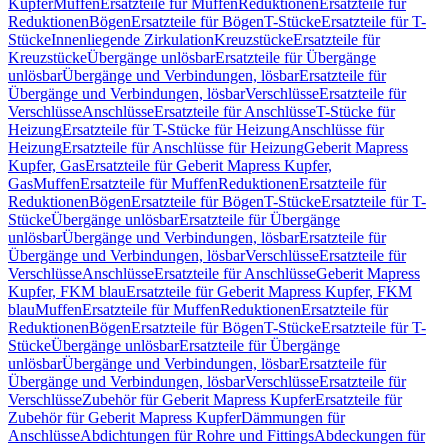
Kupfer
Muffen
Ersatzteile für Muffen
Reduktionen
Ersatzteile für
Reduktionen
Bögen
Ersatzteile für Bögen
T-Stücke
Ersatzteile für T-
Stücke
Innenliegende Zirkulation
Kreuzstücke
Ersatzteile für
Kreuzstücke
Übergänge unlösbar
Ersatzteile für Übergänge
unlösbar
Übergänge und Verbindungen, lösbar
Ersatzteile für
Übergänge und Verbindungen, lösbar
Verschlüsse
Ersatzteile für
Verschlüsse
Anschlüsse
Ersatzteile für Anschlüsse
T-Stücke für
Heizung
Ersatzteile für T-Stücke für Heizung
Anschlüsse für
Heizung
Ersatzteile für Anschlüsse für Heizung
Geberit Mapress
Kupfer, Gas
Ersatzteile für Geberit Mapress Kupfer,
Gas
Muffen
Ersatzteile für Muffen
Reduktionen
Ersatzteile für
Reduktionen
Bögen
Ersatzteile für Bögen
T-Stücke
Ersatzteile für T-
Stücke
Übergänge unlösbar
Ersatzteile für Übergänge
unlösbar
Übergänge und Verbindungen, lösbar
Ersatzteile für
Übergänge und Verbindungen, lösbar
Verschlüsse
Ersatzteile für
Verschlüsse
Anschlüsse
Ersatzteile für Anschlüsse
Geberit Mapress
Kupfer, FKM blau
Ersatzteile für Geberit Mapress Kupfer, FKM
blau
Muffen
Ersatzteile für Muffen
Reduktionen
Ersatzteile für
Reduktionen
Bögen
Ersatzteile für Bögen
T-Stücke
Ersatzteile für T-
Stücke
Übergänge unlösbar
Ersatzteile für Übergänge
unlösbar
Übergänge und Verbindungen, lösbar
Ersatzteile für
Übergänge und Verbindungen, lösbar
Verschlüsse
Ersatzteile für
Verschlüsse
Zubehör für Geberit Mapress Kupfer
Ersatzteile für
Zubehör für Geberit Mapress Kupfer
Dämmungen für
Anschlüsse
Abdichtungen für Rohre und Fittings
Abdeckungen für