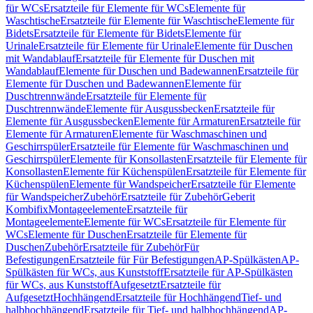
für WCs
Ersatzteile für Elemente für WCs
Elemente für
Waschtische
Ersatzteile für Elemente für Waschtische
Elemente für
Bidets
Ersatzteile für Elemente für Bidets
Elemente für
Urinale
Ersatzteile für Elemente für Urinale
Elemente für Duschen
mit Wandablauf
Ersatzteile für Elemente für Duschen mit
Wandablauf
Elemente für Duschen und Badewannen
Ersatzteile für
Elemente für Duschen und Badewannen
Elemente für
Duschtrennwände
Ersatzteile für Elemente für
Duschtrennwände
Elemente für Ausgussbecken
Ersatzteile für
Elemente für Ausgussbecken
Elemente für Armaturen
Ersatzteile für
Elemente für Armaturen
Elemente für Waschmaschinen und
Geschirrspüler
Ersatzteile für Elemente für Waschmaschinen und
Geschirrspüler
Elemente für Konsollasten
Ersatzteile für Elemente für
Konsollasten
Elemente für Küchenspülen
Ersatzteile für Elemente für
Küchenspülen
Elemente für Wandspeicher
Ersatzteile für Elemente
für Wandspeicher
Zubehör
Ersatzteile für Zubehör
Geberit
Kombifix
Montageelemente
Ersatzteile für
Montageelemente
Elemente für WCs
Ersatzteile für Elemente für
WCs
Elemente für Duschen
Ersatzteile für Elemente für
Duschen
Zubehör
Ersatzteile für Zubehör
Für
Befestigungen
Ersatzteile für Für Befestigungen
AP-Spülkästen
AP-
Spülkästen für WCs, aus Kunststoff
Ersatzteile für AP-Spülkästen
für WCs, aus Kunststoff
Aufgesetzt
Ersatzteile für
Aufgesetzt
Hochhängend
Ersatzteile für Hochhängend
Tief- und
halbhochhängend
Ersatzteile für Tief- und halbhochhängend
AP-