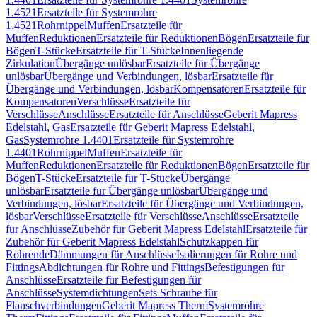
1.4521
Ersatzteile für Systemrohre
1.4521
Rohrnippel
Muffen
Ersatzteile für
Muffen
Reduktionen
Ersatzteile für Reduktionen
Bögen
Ersatzteile für
Bögen
T-Stücke
Ersatzteile für T-Stücke
Innenliegende
Zirkulation
Übergänge unlösbar
Ersatzteile für Übergänge
unlösbar
Übergänge und Verbindungen, lösbar
Ersatzteile für
Übergänge und Verbindungen, lösbar
Kompensatoren
Ersatzteile für
Kompensatoren
Verschlüsse
Ersatzteile für
Verschlüsse
Anschlüsse
Ersatzteile für Anschlüsse
Geberit Mapress
Edelstahl, Gas
Ersatzteile für Geberit Mapress Edelstahl,
Gas
Systemrohre 1.4401
Ersatzteile für Systemrohre
1.4401
Rohrnippel
Muffen
Ersatzteile für
Muffen
Reduktionen
Ersatzteile für Reduktionen
Bögen
Ersatzteile für
Bögen
T-Stücke
Ersatzteile für T-Stücke
Übergänge
unlösbar
Ersatzteile für Übergänge unlösbar
Übergänge und
Verbindungen, lösbar
Ersatzteile für Übergänge und Verbindungen,
lösbar
Verschlüsse
Ersatzteile für Verschlüsse
Anschlüsse
Ersatzteile
für Anschlüsse
Zubehör für Geberit Mapress Edelstahl
Ersatzteile für
Zubehör für Geberit Mapress Edelstahl
Schutzkappen für
Rohrende
Dämmungen für Anschlüsse
Isolierungen für Rohre und
Fittings
Abdichtungen für Rohre und Fittings
Befestigungen für
Anschlüsse
Ersatzteile für Befestigungen für
Anschlüsse
Systemdichtungen
Sets Schraube für
Flanschverbindungen
Geberit Mapress Therm
Systemrohre