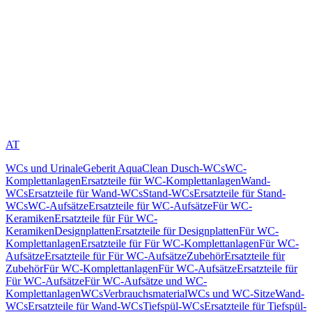
AT
WCs und Urinale
Geberit AquaClean Dusch-WCs
WC-
Komplettanlagen
Ersatzteile für WC-Komplettanlagen
Wand-
WCs
Ersatzteile für Wand-WCs
Stand-WCs
Ersatzteile für Stand-
WCs
WC-Aufsätze
Ersatzteile für WC-Aufsätze
Für WC-
Keramiken
Ersatzteile für Für WC-
Keramiken
Designplatten
Ersatzteile für Designplatten
Für WC-
Komplettanlagen
Ersatzteile für Für WC-Komplettanlagen
Für WC-
Aufsätze
Ersatzteile für Für WC-Aufsätze
Zubehör
Ersatzteile für
Zubehör
Für WC-Komplettanlagen
Für WC-Aufsätze
Ersatzteile für
Für WC-Aufsätze
Für WC-Aufsätze und WC-
Komplettanlagen
WCs
Verbrauchsmaterial
WCs und WC-Sitze
Wand-
WCs
Ersatzteile für Wand-WCs
Tiefspül-WCs
Ersatzteile für Tiefspül-