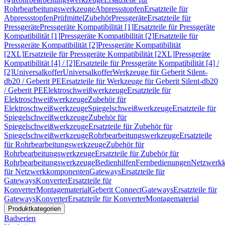
Rohrbearbeitungswerkzeuge
Abpressstopfen
Ersatzteile für
Abpressstopfen
Prüfmittel
Zubehör
Pressgeräte
Ersatzteile für
Pressgeräte
Pressgeräte Kompatibilität [1]
Ersatzteile für Pressgeräte
Kompatibilität [1]
Pressgeräte Kompatibilität [2]
Ersatzteile für
Pressgeräte Kompatibilität [2]
Pressgeräte Kompatibilität
[2XL]
Ersatzteile für Pressgeräte Kompatibilität [2XL]
Pressgeräte
Kompatibilität [4] / [2]
Ersatzteile für Pressgeräte Kompatibilität [4] /
[2]
Universalkoffer
Universalkoffer
Werkzeuge für Geberit Silent-
db20 / Geberit PE
Ersatzteile für Werkzeuge für Geberit Silent-db20
/ Geberit PE
Elektroschweißwerkzeuge
Ersatzteile für
Elektroschweißwerkzeuge
Zubehör für
Elektroschweißwerkzeuge
Spiegelschweißwerkzeuge
Ersatzteile für
Spiegelschweißwerkzeuge
Zubehör für
Spiegelschweißwerkzeuge
Ersatzteile für Zubehör für
Spiegelschweißwerkzeuge
Rohrbearbeitungswerkzeuge
Ersatzteile
für Rohrbearbeitungswerkzeuge
Zubehör für
Rohrbearbeitungswerkzeuge
Ersatzteile für Zubehör für
Rohrbearbeitungswerkzeuge
Bedienhilfen
Fernbedienungen
Netzwerk
für Netzwerkkomponenten
Gateways
Ersatzteile für
Gateways
Konverter
Ersatzteile für
Konverter
Montagematerial
Geberit Connect
Gateways
Ersatzteile für
Gateways
Konverter
Ersatzteile für Konverter
Montagematerial
Produktkategorien
Badserien