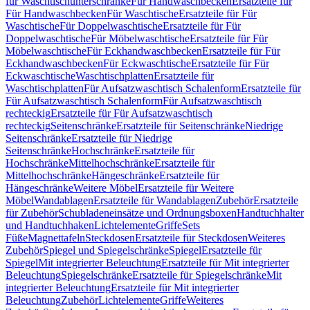
für Waschtischunterschränke
Für Handwaschbecken
Ersatzteile für
Für Handwaschbecken
Für Waschtische
Ersatzteile für Für
Waschtische
Für Doppelwaschtische
Ersatzteile für Für
Doppelwaschtische
Für Möbelwaschtische
Ersatzteile für Für
Möbelwaschtische
Für Eckhandwaschbecken
Ersatzteile für Für
Eckhandwaschbecken
Für Eckwaschtische
Ersatzteile für Für
Eckwaschtische
Waschtischplatten
Ersatzteile für
Waschtischplatten
Für Aufsatzwaschtisch Schalenform
Ersatzteile für
Für Aufsatzwaschtisch Schalenform
Für Aufsatzwaschtisch
rechteckig
Ersatzteile für Für Aufsatzwaschtisch
rechteckig
Seitenschränke
Ersatzteile für Seitenschränke
Niedrige
Seitenschränke
Ersatzteile für Niedrige
Seitenschränke
Hochschränke
Ersatzteile für
Hochschränke
Mittelhochschränke
Ersatzteile für
Mittelhochschränke
Hängeschränke
Ersatzteile für
Hängeschränke
Weitere Möbel
Ersatzteile für Weitere
Möbel
Wandablagen
Ersatzteile für Wandablagen
Zubehör
Ersatzteile
für Zubehör
Schubladeneinsätze und Ordnungsboxen
Handtuchhalter
und Handtuchhaken
Lichtelemente
Griffe
Sets
Füße
Magnettafeln
Steckdosen
Ersatzteile für Steckdosen
Weiteres
Zubehör
Spiegel und Spiegelschränke
Spiegel
Ersatzteile für
Spiegel
Mit integrierter Beleuchtung
Ersatzteile für Mit integrierter
Beleuchtung
Spiegelschränke
Ersatzteile für Spiegelschränke
Mit
integrierter Beleuchtung
Ersatzteile für Mit integrierter
Beleuchtung
Zubehör
Lichtelemente
Griffe
Weiteres