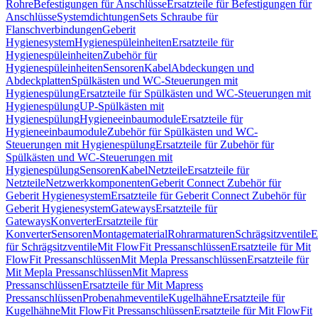
Rohre
Befestigungen für Anschlüsse
Ersatzteile für Befestigungen für
Anschlüsse
Systemdichtungen
Sets Schraube für
Flanschverbindungen
Geberit
Hygienesystem
Hygienespüleinheiten
Ersatzteile für
Hygienespüleinheiten
Zubehör für
Hygienespüleinheiten
Sensoren
Kabel
Abdeckungen und
Abdeckplatten
Spülkästen und WC-Steuerungen mit
Hygienespülung
Ersatzteile für Spülkästen und WC-Steuerungen mit
Hygienespülung
UP-Spülkästen mit
Hygienespülung
Hygieneeinbaumodule
Ersatzteile für
Hygieneeinbaumodule
Zubehör für Spülkästen und WC-
Steuerungen mit Hygienespülung
Ersatzteile für Zubehör für
Spülkästen und WC-Steuerungen mit
Hygienespülung
Sensoren
Kabel
Netzteile
Ersatzteile für
Netzteile
Netzwerkkomponenten
Geberit Connect Zubehör für
Geberit Hygienesystem
Ersatzteile für Geberit Connect Zubehör für
Geberit Hygienesystem
Gateways
Ersatzteile für
Gateways
Konverter
Ersatzteile für
Konverter
Sensoren
Montagematerial
Rohrarmaturen
Schrägsitzventile
E
für Schrägsitzventile
Mit FlowFit Pressanschlüssen
Ersatzteile für Mit
FlowFit Pressanschlüssen
Mit Mepla Pressanschlüssen
Ersatzteile für
Mit Mepla Pressanschlüssen
Mit Mapress
Pressanschlüssen
Ersatzteile für Mit Mapress
Pressanschlüssen
Probenahmeventile
Kugelhähne
Ersatzteile für
Kugelhähne
Mit FlowFit Pressanschlüssen
Ersatzteile für Mit FlowFit