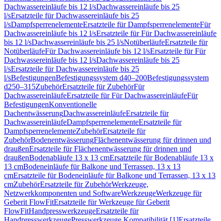
Dachwassereinläufe bis 12 l/s
Dachwassereinläufe bis 25
l/s
Ersatzteile für Dachwassereinläufe bis 25
l/s
Dampfsperrenelemente
Ersatzteile für Dampfsperrenelemente
Für
Dachwassereinläufe bis 12 l/s
Ersatzteile für Für Dachwassereinläufe
bis 12 l/s
Dachwassereinläufe bis 25 l/s
Notüberläufe
Ersatzteile für
Notüberläufe
Für Dachwassereinläufe bis 12 l/s
Ersatzteile für Für
Dachwassereinläufe bis 12 l/s
Dachwassereinläufe bis 25
l/s
Ersatzteile für Dachwassereinläufe bis 25
l/s
Befestigungen
Befestigungssystem d40–200
Befestigungssystem
d250–315
Zubehör
Ersatzteile für Zubehör
Für
Dachwassereinläufe
Ersatzteile für Für Dachwassereinläufe
Für
Befestigungen
Konventionelle
Dachentwässerung
Dachwassereinläufe
Ersatzteile für
Dachwassereinläufe
Dampfsperrenelemente
Ersatzteile für
Dampfsperrenelemente
Zubehör
Ersatzteile für
Zubehör
Bodenentwässerung
Flächenentwässerung für drinnen und
draußen
Ersatzteile für Flächenentwässerung für drinnen und
draußen
Bodenabläufe 13 x 13 cm
Ersatzteile für Bodenabläufe 13 x
13 cm
Bodeneinläufe für Balkone und Terrassen, 13 x 13
cm
Ersatzteile für Bodeneinläufe für Balkone und Terrassen, 13 x 13
cm
Zubehör
Ersatzteile für Zubehör
Werkzeuge,
Netzwerkkomponenten und Software
Werkzeuge
Werkzeuge für
Geberit FlowFit
Ersatzteile für Werkzeuge für Geberit
FlowFit
Handpresswerkzeuge
Ersatzteile für
Handpresswerkzeuge
Presswerkzeuge Kompatibilität [1]
Ersatzteile