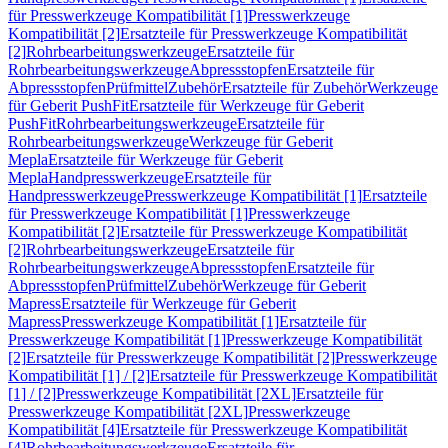
für Presswerkzeuge Kompatibilität [1]
Presswerkzeuge
Kompatibilität [2]
Ersatzteile für Presswerkzeuge Kompatibilität
[2]
Rohrbearbeitungswerkzeuge
Ersatzteile für
Rohrbearbeitungswerkzeuge
Abpressstopfen
Ersatzteile für
Abpressstopfen
Prüfmittel
Zubehör
Ersatzteile für Zubehör
Werkzeuge
für Geberit PushFit
Ersatzteile für Werkzeuge für Geberit
PushFit
Rohrbearbeitungswerkzeuge
Ersatzteile für
Rohrbearbeitungswerkzeuge
Werkzeuge für Geberit
Mepla
Ersatzteile für Werkzeuge für Geberit
Mepla
Handpresswerkzeuge
Ersatzteile für
Handpresswerkzeuge
Presswerkzeuge Kompatibilität [1]
Ersatzteile
für Presswerkzeuge Kompatibilität [1]
Presswerkzeuge
Kompatibilität [2]
Ersatzteile für Presswerkzeuge Kompatibilität
[2]
Rohrbearbeitungswerkzeuge
Ersatzteile für
Rohrbearbeitungswerkzeuge
Abpressstopfen
Ersatzteile für
Abpressstopfen
Prüfmittel
Zubehör
Werkzeuge für Geberit
Mapress
Ersatzteile für Werkzeuge für Geberit
Mapress
Presswerkzeuge Kompatibilität [1]
Ersatzteile für
Presswerkzeuge Kompatibilität [1]
Presswerkzeuge Kompatibilität
[2]
Ersatzteile für Presswerkzeuge Kompatibilität [2]
Presswerkzeuge
Kompatibilität [1] / [2]
Ersatzteile für Presswerkzeuge Kompatibilität
[1] / [2]
Presswerkzeuge Kompatibilität [2XL]
Ersatzteile für
Presswerkzeuge Kompatibilität [2XL]
Presswerkzeuge
Kompatibilität [4]
Ersatzteile für Presswerkzeuge Kompatibilität
[4]
Rohrbearbeitungswerkzeuge
Ersatzteile für