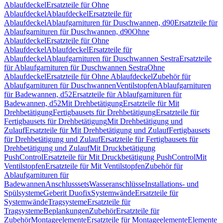
Ablaufdeckel
Ersatzteile für Ohne
Ablaufdeckel
Ablaufdeckel
Ersatzteile für
Ablaufdeckel
Ablaufgarnituren für Duschwannen, d90
Ersatzteile für
Ablaufgarnituren für Duschwannen, d90
Ohne
Ablaufdeckel
Ersatzteile für Ohne
Ablaufdeckel
Ablaufdeckel
Ersatzteile für
Ablaufdeckel
Ablaufgarnituren für Duschwannen Sestra
Ersatzteile
für Ablaufgarnituren für Duschwannen Sestra
Ohne
Ablaufdeckel
Ersatzteile für Ohne Ablaufdeckel
Zubehör für
Ablaufgarnituren für Duschwannen
Ventilstopfen
Ablaufgarnituren
für Badewannen, d52
Ersatzteile für Ablaufgarnituren für
Badewannen, d52
Mit Drehbetätigung
Ersatzteile für Mit
Drehbetätigung
Fertigbausets für Drehbetätigung
Ersatzteile für
Fertigbausets für Drehbetätigung
Mit Drehbetätigung und
Zulauf
Ersatzteile für Mit Drehbetätigung und Zulauf
Fertigbausets
für Drehbetätigung und Zulauf
Ersatzteile für Fertigbausets für
Drehbetätigung und Zulauf
Mit Druckbetätigung
PushControl
Ersatzteile für Mit Druckbetätigung PushControl
Mit
Ventilstopfen
Ersatzteile für Mit Ventilstopfen
Zubehör für
Ablaufgarnituren für
Badewannen
Anschlusssets
Wasseranschlüsse
Installations- und
Spülsysteme
Geberit Duofix
Systemwände
Ersatzteile für
Systemwände
Tragsysteme
Ersatzteile für
Tragsysteme
Beplankungen
Zubehör
Ersatzteile für
Zubehör
Montageelemente
Ersatzteile für Montageelemente
Elemente