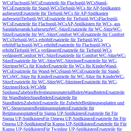
WCs
Flachspül-WCs
Ersatzteile für Flachspül-WCs
Stand-
WCs
Ersatzteile für Stand-WCs
Tiefspül-WCs für AP-Spülkasten
aufgesetzt
Ersatzteile für Tiefspül-WCs für AP-Spülkasten
aufgesetzt
Tiefspül-WCs
Ersatzteile für Tiefspül-WCs
Flachspül-
WCs
Ersatzteile für Flachspül-WCs
AP-Spülkästen für WCs, aus
Sanitärkeramik
Aufgesetzt
WC-Sitze
Ersatzteile für WC-Sitze
WC-
Sitze
Ersatzteile für WC-Sitze
Comfort WCs
Ersatzteile für Comfort
WCs
Tiefspül-WCs erhöht
Ersatzteile für Tiefspül-WCs
erhöht
Flachspül-WCs erhöht
Ersatzteile für Flachspül-WCs
erhöht
Tiefspül-WCs verlängert
Ersatzteile für Tiefspül-WCs
verlängert
Comfort WC-Sitze
Ersatzteile für Comfort WC-Sitze
WC-
Sitze
Ersatzteile für WC-Sitze
WC-Sitzringe
Ersatzteile für WC-
Sitzringe
WCs für Kinder
Ersatzteile für WCs für Kinder
Wand-
WCs
Ersatzteile für Wand-WCs
Stand-WCs
Ersatzteile für Stand-
WCs
WC-Sitze für Kinder
Ersatzteile für WC-Sitze für Kinder
WC-
Sitze
Ersatzteile für WC-Sitze
WC-Sitzringe
Ersatzteile für WC-
Sitzringe
Hock-WCs
Mit
Spülung
Zubehör
Befestigungsmaterial
Bidets
Wandbidets
Ersatzteile
für Wandbidets
Standbidets
Ersatzteile für
Standbidets
Zubehör
Ersatzteile für Zubehör
Betätigungsplatten und
WC-Steuerungen
Betätigungsplatten
Ersatzteile für
Betätigungsplatten
Für Sigma UP-Spülkästen
Ersatzteile für Für
Sigma UP-Spülkästen
Für Omega UP-Spülkästen
Ersatzteile für Für
Omega UP-Spülkästen
Für Kappa UP-Spülkästen
Ersatzteile für Für
Kappa UP-Spülkästen
Für Twinline UP-Spülkästen
Ersatzteile für