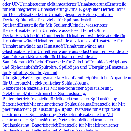
oder UP-Urinalsteuerung
Mit integrierter Urinalsteuerung
Ersatzteile
für Mit integrierter Urinalsteuerung
Urinale, gespülter Betrieb, mit /
für Deckel
Ersatzteile für Urinale, gespülter Betrieb, mit / für
Deckel
Spülrandlos
Ersatzteile für Spülrandlos
Mit
Spülrand
Ersatzteile für Mit Spülrand
Urinale, wasserloser
Betrieb
Ersatzteile für Urinale, wasserloser Betrieb
Ohne
Deckel
Ersatzteile für Ohne Deckel
Urinaltrennwände
Ersatzteile für
Urinaltrennwände
Urinaltrennwände aus Kunststoff
Ersatzteile für
Urinaltrennwände aus Kunststoff
Urinaltrennwände aus
Glas
Ersatzteile für Urinaltrennwände aus Glas
Urinaltrennwände aus
Sanitärkeramik
Ersatzteile für Urinaltrennwände aus
Sanitärkeramik
Zubehör
Ersatzteile für Zubehör
Urinaldeckel
Siphons
und Siphonzubehör
Spülrohre, Spülbögen und Übergänge
Ersatzteile
für Spülrohre, Spülbögen und
Übergänge
Befestigungsmaterial
Ablaufventile
Spülverteiler
Apparatean
für Unterputz
Mit elektronischer Spülauslösung,
Netzbetrieb
Ersatzteile für Mit elektronischer Spülauslösung,
Netzbetrieb
Mit elektronischer Spülauslösung,
Batteriebetrieb
Ersatzteile für Mit elektronischer Spülauslösung,
Batteriebetrieb
Mit pneumatischer Spülauslösung
Ersatzteile für Mit
pneumatischer Spülauslösung
Aufputz
Ersatzteile für Aufputz
Mit
elektronischer Spülauslösung, Netzbetrieb
Ersatzteile für Mit
elektronischer Spülauslösung, Netzbetrieb
Mit elektronischer
Spülauslösung, Batteriebetrieb
Ersatzteile für Mit elektronischer
Spülauslösung, Batteriebetrieb
Zubehör
Ersatzteile für