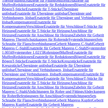
Therm
Fittings
Ersatzteile für Fittings
Muffen
Ersatzteile für
Muffen
Reduktionen
Ersatzteile für Reduktionen
Bögen
Ersatzteile für
Bögen
T-Stücke
Ersatzteile für T-Stücke
Übergänge
unlösbar
Ersatzteile für Übergänge unlösbar
Übergänge und
Verbindungen, lösbar
Ersatzteile für Übergänge und Verbindungen,
lösbar
Kompensatoren
Ersatzteile für
Kompensatoren
Verschlüsse
Ersatzteile für Verschlüsse
T-Stücke für
Heizung
Ersatzteile für T-Stücke für Heizung
Anschlüsse für
Heizung
Ersatzteile für Anschlüsse für Heizung
Zubehör für Geberit
Mapress Therm
Schutzkappen für Rohrende
Systemdichtungen
Sets
Schraube für Flanschverbindungen
Geberit Mapress C-Stahl
Geberit
Mapress C-Stahl
Ersatzteile für Geberit Mapress C-Stahl
Systemrohre
1.0034
Systemrohre 1.0215
Rohrnippel
Muffen
Ersatzteile für
Muffen
Reduktionen
Ersatzteile für Reduktionen
Bögen
Ersatzteile für
Bögen
T-Stücke
Ersatzteile für T-Stücke
Kreuzstücke
Ersatzteile für
Kreuzstücke
Übergänge unlösbar
Ersatzteile für Übergänge
unlösbar
Übergänge und Verbindungen, lösbar
Ersatzteile für
Übergänge und Verbindungen, lösbar
Kompensatoren
Ersatzteile für
Kompensatoren
Verschlüsse
Ersatzteile für Verschlüsse
T-Stücke für
Heizung
Ersatzteile für T-Stücke für Heizung
Anschlüsse für
Heizung
Ersatzteile für Anschlüsse für Heizung
Zubehör für Geberit
Mapress C-Stahl
Abdichtungen für Rohre und Fittings
Abdeckungen
für Rohre
Befestigungen für Anschlüsse
Systemdichtungen
Sets
Schraube für Flanschverbindungen
Geberit Mapress Kupfer
Geberit
Mapress Kupfer
Ersatzteile für Geberit Mapress