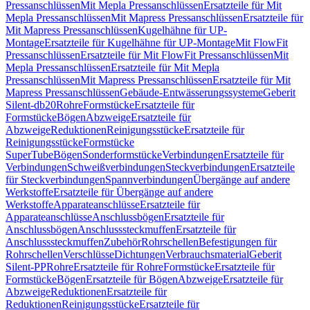
Pressanschlüssen
Mit Mepla Pressanschlüssen
Ersatzteile für Mit
Mepla Pressanschlüssen
Mit Mapress Pressanschlüssen
Ersatzteile für
Mit Mapress Pressanschlüssen
Kugelhähne für UP-
Montage
Ersatzteile für Kugelhähne für UP-Montage
Mit FlowFit
Pressanschlüssen
Ersatzteile für Mit FlowFit Pressanschlüssen
Mit
Mepla Pressanschlüssen
Ersatzteile für Mit Mepla
Pressanschlüssen
Mit Mapress Pressanschlüssen
Ersatzteile für Mit
Mapress Pressanschlüssen
Gebäude-Entwässerungssysteme
Geberit
Silent-db20
Rohre
Formstücke
Ersatzteile für
Formstücke
Bögen
Abzweige
Ersatzteile für
Abzweige
Reduktionen
Reinigungsstücke
Ersatzteile für
Reinigungsstücke
Formstücke
SuperTube
Bögen
Sonderformstücke
Verbindungen
Ersatzteile für
Verbindungen
Schweißverbindungen
Steckverbindungen
Ersatzteile
für Steckverbindungen
Spannverbindungen
Übergänge auf andere
Werkstoffe
Ersatzteile für Übergänge auf andere
Werkstoffe
Apparateanschlüsse
Ersatzteile für
Apparateanschlüsse
Anschlussbögen
Ersatzteile für
Anschlussbögen
Anschlusssteckmuffen
Ersatzteile für
Anschlusssteckmuffen
Zubehör
Rohrschellen
Befestigungen für
Rohrschellen
Verschlüsse
Dichtungen
Verbrauchsmaterial
Geberit
Silent-PP
Rohre
Ersatzteile für Rohre
Formstücke
Ersatzteile für
Formstücke
Bögen
Ersatzteile für Bögen
Abzweige
Ersatzteile für
Abzweige
Reduktionen
Ersatzteile für
Reduktionen
Reinigungsstücke
Ersatzteile für