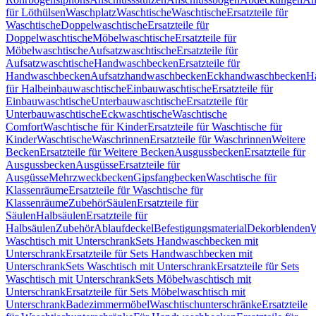
für Löthülsen
Waschplatz
Waschtische
Waschtische
Ersatzteile für
Waschtische
Doppelwaschtische
Ersatzteile für
Doppelwaschtische
Möbelwaschtische
Ersatzteile für
Möbelwaschtische
Aufsatzwaschtische
Ersatzteile für
Aufsatzwaschtische
Handwaschbecken
Ersatzteile für
Handwaschbecken
Aufsatzhandwaschbecken
Eckhandwaschbecken
H
für Halbeinbauwaschtische
Einbauwaschtische
Ersatzteile für
Einbauwaschtische
Unterbauwaschtische
Ersatzteile für
Unterbauwaschtische
Eckwaschtische
Waschtische
Comfort
Waschtische für Kinder
Ersatzteile für Waschtische für
Kinder
Waschtische
Waschrinnen
Ersatzteile für Waschrinnen
Weitere
Becken
Ersatzteile für Weitere Becken
Ausgussbecken
Ersatzteile für
Ausgussbecken
Ausgüsse
Ersatzteile für
Ausgüsse
Mehrzweckbecken
Gipsfangbecken
Waschtische für
Klassenräume
Ersatzteile für Waschtische für
Klassenräume
Zubehör
Säulen
Ersatzteile für
Säulen
Halbsäulen
Ersatzteile für
Halbsäulen
Zubehör
Ablaufdeckel
Befestigungsmaterial
Dekorblenden
W
Waschtisch mit Unterschrank
Sets Handwaschbecken mit
Unterschrank
Ersatzteile für Sets Handwaschbecken mit
Unterschrank
Sets Waschtisch mit Unterschrank
Ersatzteile für Sets
Waschtisch mit Unterschrank
Sets Möbelwaschtisch mit
Unterschrank
Ersatzteile für Sets Möbelwaschtisch mit
Unterschrank
Badezimmermöbel
Waschtischunterschränke
Ersatzteile