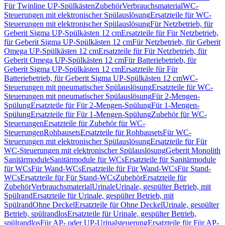
Für Twinline UP-Spülkästen
Zubehör
Verbrauchsmaterial
WC-
Steuerungen mit elektronischer Spülauslösung
Ersatzteile für WC-
Steuerungen mit elektronischer Spülauslösung
Für Netzbetrieb, für
Geberit Sigma UP-Spülkästen 12 cm
Ersatzteile für Für Netzbetrieb,
für Geberit Sigma UP-Spülkästen 12 cm
Für Netzbetrieb, für Geberit
Omega UP-Spülkästen 12 cm
Ersatzteile für Für Netzbetrieb, für
Geberit Omega UP-Spülkästen 12 cm
Für Batteriebetrieb, für
Geberit Sigma UP-Spülkästen 12 cm
Ersatzteile für Für
Batteriebetrieb, für Geberit Sigma UP-Spülkästen 12 cm
WC-
Steuerungen mit pneumatischer Spülauslösung
Ersatzteile für WC-
Steuerungen mit pneumatischer Spülauslösung
Für 2-Mengen-
Spülung
Ersatzteile für Für 2-Mengen-Spülung
Für 1-Mengen-
Spülung
Ersatzteile für Für 1-Mengen-Spülung
Zubehör für WC-
Steuerungen
Ersatzteile für Zubehör für WC-
Steuerungen
Rohbausets
Ersatzteile für Rohbausets
Für WC-
Steuerungen mit elektronischer Spülauslösung
Ersatzteile für Für
WC-Steuerungen mit elektronischer Spülauslösung
Geberit Monolith
Sanitärmodule
Sanitärmodule für WCs
Ersatzteile für Sanitärmodule
für WCs
Für Wand-WCs
Ersatzteile für Für Wand-WCs
Für Stand-
WCs
Ersatzteile für Für Stand-WCs
Zubehör
Ersatzteile für
Zubehör
Verbrauchsmaterial
Urinale
Urinale, gespülter Betrieb, mit
Spülrand
Ersatzteile für Urinale, gespülter Betrieb, mit
Spülrand
Ohne Deckel
Ersatzteile für Ohne Deckel
Urinale, gespülter
Betrieb, spülrandlos
Ersatzteile für Urinale, gespülter Betrieb,
spülrandlos
Für AP- oder UP-Urinalsteuerung
Ersatzteile für Für AP-