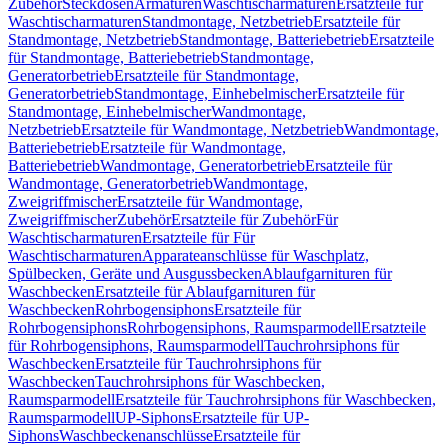
Zubehör
Steckdosen
Armaturen
Waschtischarmaturen
Ersatzteile für
Waschtischarmaturen
Standmontage, Netzbetrieb
Ersatzteile für
Standmontage, Netzbetrieb
Standmontage, Batteriebetrieb
Ersatzteile
für Standmontage, Batteriebetrieb
Standmontage,
Generatorbetrieb
Ersatzteile für Standmontage,
Generatorbetrieb
Standmontage, Einhebelmischer
Ersatzteile für
Standmontage, Einhebelmischer
Wandmontage,
Netzbetrieb
Ersatzteile für Wandmontage, Netzbetrieb
Wandmontage,
Batteriebetrieb
Ersatzteile für Wandmontage,
Batteriebetrieb
Wandmontage, Generatorbetrieb
Ersatzteile für
Wandmontage, Generatorbetrieb
Wandmontage,
Zweigriffmischer
Ersatzteile für Wandmontage,
Zweigriffmischer
Zubehör
Ersatzteile für Zubehör
Für
Waschtischarmaturen
Ersatzteile für Für
Waschtischarmaturen
Apparateanschlüsse für Waschplatz,
Spülbecken, Geräte und Ausgussbecken
Ablaufgarnituren für
Waschbecken
Ersatzteile für Ablaufgarnituren für
Waschbecken
Rohrbogensiphons
Ersatzteile für
Rohrbogensiphons
Rohrbogensiphons, Raumsparmodell
Ersatzteile
für Rohrbogensiphons, Raumsparmodell
Tauchrohrsiphons für
Waschbecken
Ersatzteile für Tauchrohrsiphons für
Waschbecken
Tauchrohrsiphons für Waschbecken,
Raumsparmodell
Ersatzteile für Tauchrohrsiphons für Waschbecken,
Raumsparmodell
UP-Siphons
Ersatzteile für UP-
Siphons
Waschbeckenanschlüsse
Ersatzteile für