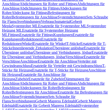
Anschlüsse
Abdichtungen für Rohre und Fittings
Abdichtungen für
Anschlüsse
Abdichtungen für Fittings
Abdeckungen für
Rohre
Abdeckung für Fittings
Befestigungen für
Rohre
Befestigungen für Anschlüsse
Systemdichtungen
Sets Schraube
für Flanschverbindungen
Verbrauchsmaterial
Geberit
Mepla
Systemrohre ML
Ersatzteile für Systemrohre ML
Systemrohre
Heizung ML
Ersatzteile für Systemrohre Heizung
ML
Fittings
Ersatzteile für Fittings
Kupplungen
Ersatzteile für
Kupplungen
Reduktionen
Ersatzteile für
Reduktionen
Winkel
Ersatzteile für Winkel
T-Stücke
Ersatzteile für T-
Stücke
Innenliegende Zirkulation
Übergänge unlösbar
Ersatzteile für
Übergänge unlösbar
Übergänge und Verbindungen, lösbar
Ersatzteile
für Übergänge und Verbindungen, lösbar
Verschlüsse
Ersatzteile für
Verschlüsse
Anschlüsse
Ersatzteile für Anschlüsse
Verteiler mit
Gewindeanschluss
Ersatzteile für Verteiler mit Gewindeanschluss
T-
Stücke für Heizung
Ersatzteile für T-Stücke für Heizung
Anschlüsse
für Heizung
Ersatzteile für Anschlüsse für
Heizung
Zubehör
Ersatzteile für Zubehör
Dämmungen für
Anschlüsse
Abdichtungen für Rohre und Fittings
Abdichtungen für
Anschlüsse
Abdeckungen für Rohre
Befestigungen für
Rohre
Befestigungen für Anschlüsse
Ersatzteile für Befestigungen für
Anschlüsse
Systemdichtungen
Sets Schraube für
Flanschverbindungen
Geberit Mapress Edelstahl
Geberit Mapress
Edelstahl
Ersatzteile für Geberit Mapress Edelstahl
Systemrohre
1.4401
Ersatzteile für Systemrohre 1.4401
Systemrohre