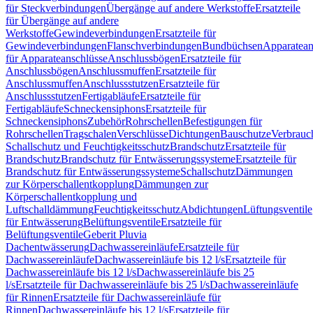
für Steckverbindungen
Übergänge auf andere Werkstoffe
Ersatzteile
für Übergänge auf andere
Werkstoffe
Gewindeverbindungen
Ersatzteile für
Gewindeverbindungen
Flanschverbindungen
Bundbüchsen
Apparatean
für Apparateanschlüsse
Anschlussbögen
Ersatzteile für
Anschlussbögen
Anschlussmuffen
Ersatzteile für
Anschlussmuffen
Anschlussstutzen
Ersatzteile für
Anschlussstutzen
Fertigabläufe
Ersatzteile für
Fertigabläufe
Schneckensiphons
Ersatzteile für
Schneckensiphons
Zubehör
Rohrschellen
Befestigungen für
Rohrschellen
Tragschalen
Verschlüsse
Dichtungen
Bauschutze
Verbrauc
Schallschutz und Feuchtigkeitsschutz
Brandschutz
Ersatzteile für
Brandschutz
Brandschutz für Entwässerungssysteme
Ersatzteile für
Brandschutz für Entwässerungssysteme
Schallschutz
Dämmungen
zur Körperschallentkopplung
Dämmungen zur
Körperschallentkopplung und
Luftschalldämmung
Feuchtigkeitsschutz
Abdichtungen
Lüftungsventile
für Entwässerung
Belüftungsventile
Ersatzteile für
Belüftungsventile
Geberit Pluvia
Dachentwässerung
Dachwassereinläufe
Ersatzteile für
Dachwassereinläufe
Dachwassereinläufe bis 12 l/s
Ersatzteile für
Dachwassereinläufe bis 12 l/s
Dachwassereinläufe bis 25
l/s
Ersatzteile für Dachwassereinläufe bis 25 l/s
Dachwassereinläufe
für Rinnen
Ersatzteile für Dachwassereinläufe für
Rinnen
Dachwassereinläufe bis 12 l/s
Ersatzteile für