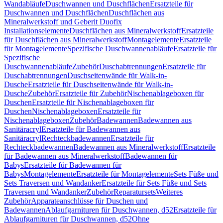
Wandabläufe
Duschwannen und Duschflächen
Ersatzteile für
Duschwannen und Duschflächen
Duschflächen aus
Mineralwerkstoff und Geberit Duofix
Installationselemente
Duschflächen aus Mineralwerkstoff
Ersatzteile
für Duschflächen aus Mineralwerkstoff
Montagelemente
Ersatzteile
für Montagelemente
Spezifische Duschwannenabläufe
Ersatzteile für
Spezifische
Duschwannenabläufe
Zubehör
Duschabtrennungen
Ersatzteile für
Duschabtrennungen
Duschseitenwände für Walk-in-
Dusche
Ersatzteile für Duschseitenwände für Walk-in-
Dusche
Zubehör
Ersatzteile für Zubehör
Nischenablageboxen für
Duschen
Ersatzteile für Nischenablageboxen für
Duschen
Nischenablageboxen
Ersatzteile für
Nischenablageboxen
Zubehör
Badewannen
Badewannen aus
Sanitäracryl
Ersatzteile für Badewannen aus
Sanitäracryl
Rechteckbadewannen
Ersatzteile für
Rechteckbadewannen
Badewannen aus Mineralwerkstoff
Ersatzteile
für Badewannen aus Mineralwerkstoff
Badewannen für
Babys
Ersatzteile für Badewannen für
Babys
Montagelemente
Ersatzteile für Montagelemente
Sets Füße und
Sets Traversen und Wandanker
Ersatzteile für Sets Füße und Sets
Traversen und Wandanker
Zubehör
Reparatursets
Weiteres
Zubehör
Apparateanschlüsse für Duschen und
Badewannen
Ablaufgarnituren für Duschwannen, d52
Ersatzteile für
Ablaufgarnituren für Duschwannen, d52
Ohne