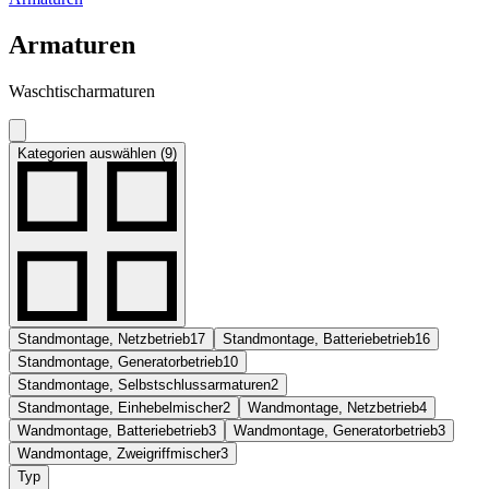
Armaturen
Waschtischarmaturen
Kategorien auswählen (9)
Standmontage, Netzbetrieb
17
Standmontage, Batteriebetrieb
16
Standmontage, Generatorbetrieb
10
Standmontage, Selbstschlussarmaturen
2
Standmontage, Einhebelmischer
2
Wandmontage, Netzbetrieb
4
Wandmontage, Batteriebetrieb
3
Wandmontage, Generatorbetrieb
3
Wandmontage, Zweigriffmischer
3
Typ