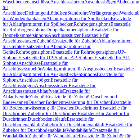
Waschbeckenanschlüsse
Anschlussstutzen
Anschlussbögen
Abdeckung
für
Anschlüsse
Dichtungen
Löthülsen
Standrohre
Verlängerungen
Wandeinb
für Wandeinbaukästen
Ablaufgarnituren für Spülbecken
Ersatzteile
für Ablaufgarnituren für Spülbecken
Rohrbogensiphons
Ersatzteile
für Rohrbogensiphons
Doppelkammersiphons
Ersatzteile für
Doppelkammersiphons
Anschlussstutzen
Ersatzteile für
Anschlussstutzen
Zubehör
Ersatzteile für Zubehör
Ablaufgarnituren
für Geräte
Ersatzteile für Ablaufgarnituren für
Geräte
Rohrbogensiphons
Ersatzteile für Rohrbogensiphons
UP-
Siphons
Ersatzteile für UP-Siphons
AP-Siphons
Ersatzteile für AP-
Siphons
Anschlüsse
Ersatzteile für
Anschlüsse
Zubehör
Ablaufgarnituren für Ausgussbecken
Ersatzteile
für Ablaufgarnituren für Ausgussbecken
Siphons
Ersatzteile für
Siphons
Anschlussbögen
Ersatzteile für
Anschlussbögen
Anschlussstutzen
Ersatzteile für
Anschlussstutzen
Ablaufventile
Ersatzteile für
Ablaufventile
Zubehör
Ersatzteile für Zubehör
Duschen und
Badewannen
Duschen
Bodenentwässerung für Duschen
Ersatzteile
für Bodenentwässerung für Duschen
Duschrinnen
Ersatzteile für
Duschrinnen
Zubehör für Duschrinnen
Ersatzteile für Zubehör für
Duschrinnen
Duschbodenabläufe
Ersatzteile für
Duschbodenabläufe
Zubehör für Duschbodenabläufe
Ersatzteile für
Zubehör für Duschbodenabläufe
Wandabläufe
Ersatzteile für
Wandabläufe
Zubehör für Wandabläufe
Ersatzteile für Zubehör für