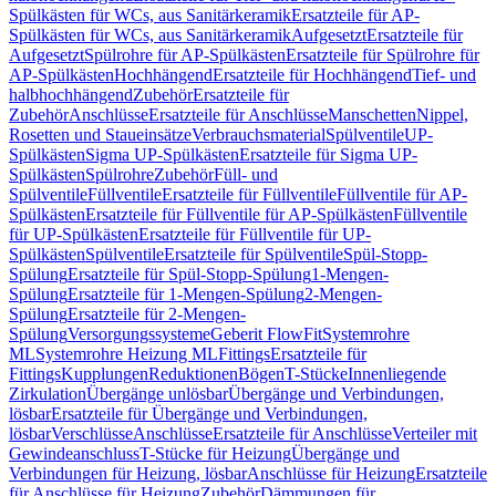
Spülkästen für WCs, aus Sanitärkeramik
Ersatzteile für AP-
Spülkästen für WCs, aus Sanitärkeramik
Aufgesetzt
Ersatzteile für
Aufgesetzt
Spülrohre für AP-Spülkästen
Ersatzteile für Spülrohre für
AP-Spülkästen
Hochhängend
Ersatzteile für Hochhängend
Tief- und
halbhochhängend
Zubehör
Ersatzteile für
Zubehör
Anschlüsse
Ersatzteile für Anschlüsse
Manschetten
Nippel,
Rosetten und Staueinsätze
Verbrauchsmaterial
Spülventile
UP-
Spülkästen
Sigma UP-Spülkästen
Ersatzteile für Sigma UP-
Spülkästen
Spülrohre
Zubehör
Füll- und
Spülventile
Füllventile
Ersatzteile für Füllventile
Füllventile für AP-
Spülkästen
Ersatzteile für Füllventile für AP-Spülkästen
Füllventile
für UP-Spülkästen
Ersatzteile für Füllventile für UP-
Spülkästen
Spülventile
Ersatzteile für Spülventile
Spül-Stopp-
Spülung
Ersatzteile für Spül-Stopp-Spülung
1-Mengen-
Spülung
Ersatzteile für 1-Mengen-Spülung
2-Mengen-
Spülung
Ersatzteile für 2-Mengen-
Spülung
Versorgungssysteme
Geberit FlowFit
Systemrohre
ML
Systemrohre Heizung ML
Fittings
Ersatzteile für
Fittings
Kupplungen
Reduktionen
Bögen
T-Stücke
Innenliegende
Zirkulation
Übergänge unlösbar
Übergänge und Verbindungen,
lösbar
Ersatzteile für Übergänge und Verbindungen,
lösbar
Verschlüsse
Anschlüsse
Ersatzteile für Anschlüsse
Verteiler mit
Gewindeanschluss
T-Stücke für Heizung
Übergänge und
Verbindungen für Heizung, lösbar
Anschlüsse für Heizung
Ersatzteile
für Anschlüsse für Heizung
Zubehör
Dämmungen für