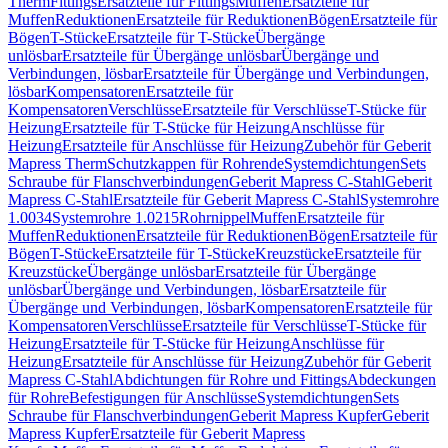
Therm
Fittings
Ersatzteile für Fittings
Muffen
Ersatzteile für
Muffen
Reduktionen
Ersatzteile für Reduktionen
Bögen
Ersatzteile für
Bögen
T-Stücke
Ersatzteile für T-Stücke
Übergänge
unlösbar
Ersatzteile für Übergänge unlösbar
Übergänge und
Verbindungen, lösbar
Ersatzteile für Übergänge und Verbindungen,
lösbar
Kompensatoren
Ersatzteile für
Kompensatoren
Verschlüsse
Ersatzteile für Verschlüsse
T-Stücke für
Heizung
Ersatzteile für T-Stücke für Heizung
Anschlüsse für
Heizung
Ersatzteile für Anschlüsse für Heizung
Zubehör für Geberit
Mapress Therm
Schutzkappen für Rohrende
Systemdichtungen
Sets
Schraube für Flanschverbindungen
Geberit Mapress C-Stahl
Geberit
Mapress C-Stahl
Ersatzteile für Geberit Mapress C-Stahl
Systemrohre
1.0034
Systemrohre 1.0215
Rohrnippel
Muffen
Ersatzteile für
Muffen
Reduktionen
Ersatzteile für Reduktionen
Bögen
Ersatzteile für
Bögen
T-Stücke
Ersatzteile für T-Stücke
Kreuzstücke
Ersatzteile für
Kreuzstücke
Übergänge unlösbar
Ersatzteile für Übergänge
unlösbar
Übergänge und Verbindungen, lösbar
Ersatzteile für
Übergänge und Verbindungen, lösbar
Kompensatoren
Ersatzteile für
Kompensatoren
Verschlüsse
Ersatzteile für Verschlüsse
T-Stücke für
Heizung
Ersatzteile für T-Stücke für Heizung
Anschlüsse für
Heizung
Ersatzteile für Anschlüsse für Heizung
Zubehör für Geberit
Mapress C-Stahl
Abdichtungen für Rohre und Fittings
Abdeckungen
für Rohre
Befestigungen für Anschlüsse
Systemdichtungen
Sets
Schraube für Flanschverbindungen
Geberit Mapress Kupfer
Geberit
Mapress Kupfer
Ersatzteile für Geberit Mapress