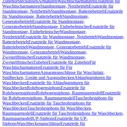
Zubehör
Steckdosen
Armaturen
Waschtischarmaturen
Ersatzteile für
Waschtischarmaturen
Standmontage, Netzbetrieb
Ersatzteile für
Standmontage, Netzbetrieb
Standmontage, Batteriebetrieb
Ersatzteile
für Standmontage, Batteriebetrieb
Standmontage,
Generatorbetrieb
Ersatzteile für Standmontage,
Generatorbetrieb
Standmontage, Einhebelmischer
Ersatzteile für
Standmontage, Einhebelmischer
Wandmontage,
Netzbetrieb
Ersatzteile für Wandmontage, Netzbetrieb
Wandmontage,
Batteriebetrieb
Ersatzteile für Wandmontage,
Batteriebetrieb
Wandmontage, Generatorbetrieb
Ersatzteile für
Wandmontage, Generatorbetrieb
Wandmontage,
Zweigriffmischer
Ersatzteile für Wandmontage,
Zweigriffmischer
Zubehör
Ersatzteile für Zubehör
Für
Waschtischarmaturen
Ersatzteile für Für
Waschtischarmaturen
Apparateanschlüsse für Waschplatz,
Spülbecken, Geräte und Ausgussbecken
Ablaufgarnituren für
Waschbecken
Ersatzteile für Ablaufgarnituren für
Waschbecken
Rohrbogensiphons
Ersatzteile für
Rohrbogensiphons
Rohrbogensiphons, Raumsparmodell
Ersatzteile
für Rohrbogensiphons, Raumsparmodell
Tauchrohrsiphons für
Waschbecken
Ersatzteile für Tauchrohrsiphons für
Waschbecken
Tauchrohrsiphons für Waschbecken,
Raumsparmodell
Ersatzteile für Tauchrohrsiphons für Waschbecken,
Raumsparmodell
UP-Siphons
Ersatzteile für UP-
Siphons
Waschbeckenanschlüsse
Ersatzteile für