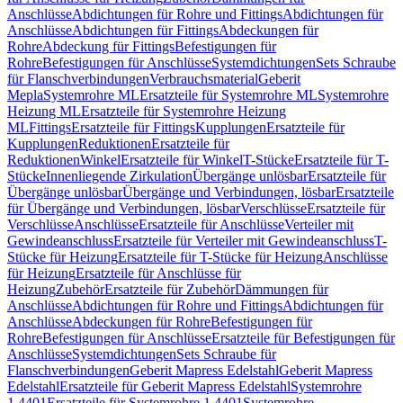
Anschlüsse
Abdichtungen für Rohre und Fittings
Abdichtungen für
Anschlüsse
Abdichtungen für Fittings
Abdeckungen für
Rohre
Abdeckung für Fittings
Befestigungen für
Rohre
Befestigungen für Anschlüsse
Systemdichtungen
Sets Schraube
für Flanschverbindungen
Verbrauchsmaterial
Geberit
Mepla
Systemrohre ML
Ersatzteile für Systemrohre ML
Systemrohre
Heizung ML
Ersatzteile für Systemrohre Heizung
ML
Fittings
Ersatzteile für Fittings
Kupplungen
Ersatzteile für
Kupplungen
Reduktionen
Ersatzteile für
Reduktionen
Winkel
Ersatzteile für Winkel
T-Stücke
Ersatzteile für T-
Stücke
Innenliegende Zirkulation
Übergänge unlösbar
Ersatzteile für
Übergänge unlösbar
Übergänge und Verbindungen, lösbar
Ersatzteile
für Übergänge und Verbindungen, lösbar
Verschlüsse
Ersatzteile für
Verschlüsse
Anschlüsse
Ersatzteile für Anschlüsse
Verteiler mit
Gewindeanschluss
Ersatzteile für Verteiler mit Gewindeanschluss
T-
Stücke für Heizung
Ersatzteile für T-Stücke für Heizung
Anschlüsse
für Heizung
Ersatzteile für Anschlüsse für
Heizung
Zubehör
Ersatzteile für Zubehör
Dämmungen für
Anschlüsse
Abdichtungen für Rohre und Fittings
Abdichtungen für
Anschlüsse
Abdeckungen für Rohre
Befestigungen für
Rohre
Befestigungen für Anschlüsse
Ersatzteile für Befestigungen für
Anschlüsse
Systemdichtungen
Sets Schraube für
Flanschverbindungen
Geberit Mapress Edelstahl
Geberit Mapress
Edelstahl
Ersatzteile für Geberit Mapress Edelstahl
Systemrohre
1.4401
Ersatzteile für Systemrohre 1.4401
Systemrohre