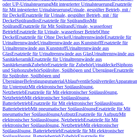
oder UP-Urinalsteuerung
Mit integrierter Urinalsteuerung
Ersatzteile
für Mit integrierter Urinalsteuerung
Urinale, gespülter Betrieb, mit /
für Deckel
Ersatzteile für Urinale, gespülter Betrieb, mit / für
Deckel
Spülrandlos
Ersatzteile für Spülrandlos
Mit
Spülrand
Ersatzteile für Mit Spülrand
Urinale, wasserloser
Betrieb
Ersatzteile für Urinale, wasserloser Betrieb
Ohne
Deckel
Ersatzteile für Ohne Deckel
Urinaltrennwände
Ersatzteile für
Urinaltrennwände
Urinaltrennwände aus Kunststoff
Ersatzteile für
Urinaltrennwände aus Kunststoff
Urinaltrennwände aus
Glas
Ersatzteile für Urinaltrennwände aus Glas
Urinaltrennwände aus
Sanitärkeramik
Ersatzteile für Urinaltrennwände aus
Sanitärkeramik
Zubehör
Ersatzteile für Zubehör
Urinaldeckel
Siphons
und Siphonzubehör
Spülrohre, Spülbögen und Übergänge
Ersatzteile
für Spülrohre, Spülbögen und
Übergänge
Befestigungsmaterial
Ablaufventile
Spülverteiler
Apparatean
für Unterputz
Mit elektronischer Spülauslösung,
Netzbetrieb
Ersatzteile für Mit elektronischer Spülauslösung,
Netzbetrieb
Mit elektronischer Spülauslösung,
Batteriebetrieb
Ersatzteile für Mit elektronischer Spülauslösung,
Batteriebetrieb
Mit pneumatischer Spülauslösung
Ersatzteile für Mit
pneumatischer Spülauslösung
Aufputz
Ersatzteile für Aufputz
Mit
elektronischer Spülauslösung, Netzbetrieb
Ersatzteile für Mit
elektronischer Spülauslösung, Netzbetrieb
Mit elektronischer
Spülauslösung, Batteriebetrieb
Ersatzteile für Mit elektronischer
Spülauslösung, Batteriebetrieb
Zubehör
Ersatzteile für