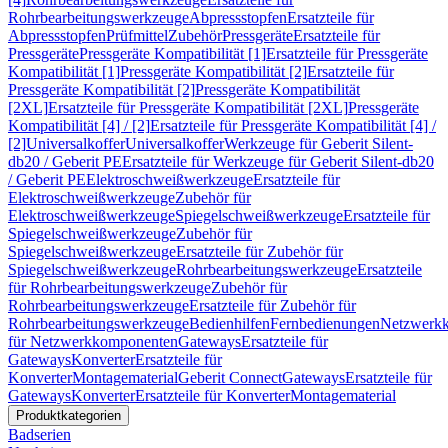
Rohrbearbeitungswerkzeuge
Abpressstopfen
Ersatzteile für
Abpressstopfen
Prüfmittel
Zubehör
Pressgeräte
Ersatzteile für
Pressgeräte
Pressgeräte Kompatibilität [1]
Ersatzteile für Pressgeräte
Kompatibilität [1]
Pressgeräte Kompatibilität [2]
Ersatzteile für
Pressgeräte Kompatibilität [2]
Pressgeräte Kompatibilität
[2XL]
Ersatzteile für Pressgeräte Kompatibilität [2XL]
Pressgeräte
Kompatibilität [4] / [2]
Ersatzteile für Pressgeräte Kompatibilität [4] /
[2]
Universalkoffer
Universalkoffer
Werkzeuge für Geberit Silent-
db20 / Geberit PE
Ersatzteile für Werkzeuge für Geberit Silent-db20
/ Geberit PE
Elektroschweißwerkzeuge
Ersatzteile für
Elektroschweißwerkzeuge
Zubehör für
Elektroschweißwerkzeuge
Spiegelschweißwerkzeuge
Ersatzteile für
Spiegelschweißwerkzeuge
Zubehör für
Spiegelschweißwerkzeuge
Ersatzteile für Zubehör für
Spiegelschweißwerkzeuge
Rohrbearbeitungswerkzeuge
Ersatzteile
für Rohrbearbeitungswerkzeuge
Zubehör für
Rohrbearbeitungswerkzeuge
Ersatzteile für Zubehör für
Rohrbearbeitungswerkzeuge
Bedienhilfen
Fernbedienungen
Netzwerk
für Netzwerkkomponenten
Gateways
Ersatzteile für
Gateways
Konverter
Ersatzteile für
Konverter
Montagematerial
Geberit Connect
Gateways
Ersatzteile für
Gateways
Konverter
Ersatzteile für Konverter
Montagematerial
Produktkategorien
Badserien