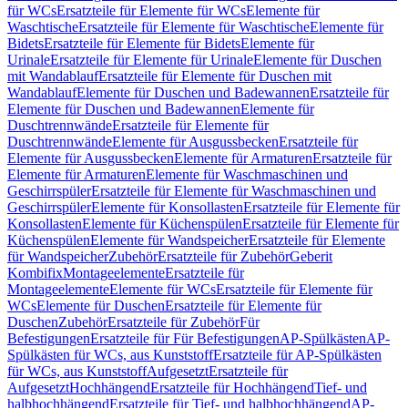
für WCs
Ersatzteile für Elemente für WCs
Elemente für
Waschtische
Ersatzteile für Elemente für Waschtische
Elemente für
Bidets
Ersatzteile für Elemente für Bidets
Elemente für
Urinale
Ersatzteile für Elemente für Urinale
Elemente für Duschen
mit Wandablauf
Ersatzteile für Elemente für Duschen mit
Wandablauf
Elemente für Duschen und Badewannen
Ersatzteile für
Elemente für Duschen und Badewannen
Elemente für
Duschtrennwände
Ersatzteile für Elemente für
Duschtrennwände
Elemente für Ausgussbecken
Ersatzteile für
Elemente für Ausgussbecken
Elemente für Armaturen
Ersatzteile für
Elemente für Armaturen
Elemente für Waschmaschinen und
Geschirrspüler
Ersatzteile für Elemente für Waschmaschinen und
Geschirrspüler
Elemente für Konsollasten
Ersatzteile für Elemente für
Konsollasten
Elemente für Küchenspülen
Ersatzteile für Elemente für
Küchenspülen
Elemente für Wandspeicher
Ersatzteile für Elemente
für Wandspeicher
Zubehör
Ersatzteile für Zubehör
Geberit
Kombifix
Montageelemente
Ersatzteile für
Montageelemente
Elemente für WCs
Ersatzteile für Elemente für
WCs
Elemente für Duschen
Ersatzteile für Elemente für
Duschen
Zubehör
Ersatzteile für Zubehör
Für
Befestigungen
Ersatzteile für Für Befestigungen
AP-Spülkästen
AP-
Spülkästen für WCs, aus Kunststoff
Ersatzteile für AP-Spülkästen
für WCs, aus Kunststoff
Aufgesetzt
Ersatzteile für
Aufgesetzt
Hochhängend
Ersatzteile für Hochhängend
Tief- und
halbhochhängend
Ersatzteile für Tief- und halbhochhängend
AP-