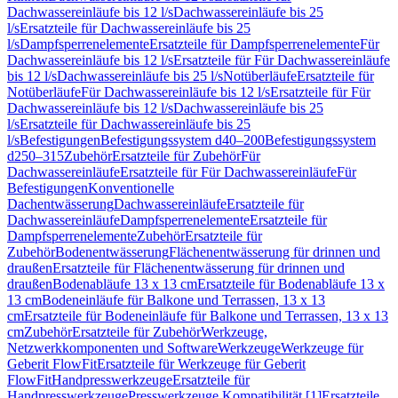
Dachwassereinläufe bis 12 l/s
Dachwassereinläufe bis 25
l/s
Ersatzteile für Dachwassereinläufe bis 25
l/s
Dampfsperrenelemente
Ersatzteile für Dampfsperrenelemente
Für
Dachwassereinläufe bis 12 l/s
Ersatzteile für Für Dachwassereinläufe
bis 12 l/s
Dachwassereinläufe bis 25 l/s
Notüberläufe
Ersatzteile für
Notüberläufe
Für Dachwassereinläufe bis 12 l/s
Ersatzteile für Für
Dachwassereinläufe bis 12 l/s
Dachwassereinläufe bis 25
l/s
Ersatzteile für Dachwassereinläufe bis 25
l/s
Befestigungen
Befestigungssystem d40–200
Befestigungssystem
d250–315
Zubehör
Ersatzteile für Zubehör
Für
Dachwassereinläufe
Ersatzteile für Für Dachwassereinläufe
Für
Befestigungen
Konventionelle
Dachentwässerung
Dachwassereinläufe
Ersatzteile für
Dachwassereinläufe
Dampfsperrenelemente
Ersatzteile für
Dampfsperrenelemente
Zubehör
Ersatzteile für
Zubehör
Bodenentwässerung
Flächenentwässerung für drinnen und
draußen
Ersatzteile für Flächenentwässerung für drinnen und
draußen
Bodenabläufe 13 x 13 cm
Ersatzteile für Bodenabläufe 13 x
13 cm
Bodeneinläufe für Balkone und Terrassen, 13 x 13
cm
Ersatzteile für Bodeneinläufe für Balkone und Terrassen, 13 x 13
cm
Zubehör
Ersatzteile für Zubehör
Werkzeuge,
Netzwerkkomponenten und Software
Werkzeuge
Werkzeuge für
Geberit FlowFit
Ersatzteile für Werkzeuge für Geberit
FlowFit
Handpresswerkzeuge
Ersatzteile für
Handpresswerkzeuge
Presswerkzeuge Kompatibilität [1]
Ersatzteile