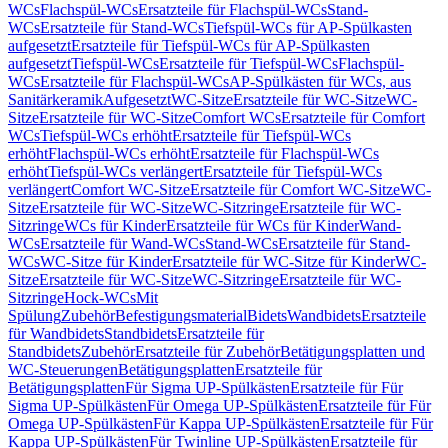
WCs
Flachspül-WCs
Ersatzteile für Flachspül-WCs
Stand-
WCs
Ersatzteile für Stand-WCs
Tiefspül-WCs für AP-Spülkasten
aufgesetzt
Ersatzteile für Tiefspül-WCs für AP-Spülkasten
aufgesetzt
Tiefspül-WCs
Ersatzteile für Tiefspül-WCs
Flachspül-
WCs
Ersatzteile für Flachspül-WCs
AP-Spülkästen für WCs, aus
Sanitärkeramik
Aufgesetzt
WC-Sitze
Ersatzteile für WC-Sitze
WC-
Sitze
Ersatzteile für WC-Sitze
Comfort WCs
Ersatzteile für Comfort
WCs
Tiefspül-WCs erhöht
Ersatzteile für Tiefspül-WCs
erhöht
Flachspül-WCs erhöht
Ersatzteile für Flachspül-WCs
erhöht
Tiefspül-WCs verlängert
Ersatzteile für Tiefspül-WCs
verlängert
Comfort WC-Sitze
Ersatzteile für Comfort WC-Sitze
WC-
Sitze
Ersatzteile für WC-Sitze
WC-Sitzringe
Ersatzteile für WC-
Sitzringe
WCs für Kinder
Ersatzteile für WCs für Kinder
Wand-
WCs
Ersatzteile für Wand-WCs
Stand-WCs
Ersatzteile für Stand-
WCs
WC-Sitze für Kinder
Ersatzteile für WC-Sitze für Kinder
WC-
Sitze
Ersatzteile für WC-Sitze
WC-Sitzringe
Ersatzteile für WC-
Sitzringe
Hock-WCs
Mit
Spülung
Zubehör
Befestigungsmaterial
Bidets
Wandbidets
Ersatzteile
für Wandbidets
Standbidets
Ersatzteile für
Standbidets
Zubehör
Ersatzteile für Zubehör
Betätigungsplatten und
WC-Steuerungen
Betätigungsplatten
Ersatzteile für
Betätigungsplatten
Für Sigma UP-Spülkästen
Ersatzteile für Für
Sigma UP-Spülkästen
Für Omega UP-Spülkästen
Ersatzteile für Für
Omega UP-Spülkästen
Für Kappa UP-Spülkästen
Ersatzteile für Für
Kappa UP-Spülkästen
Für Twinline UP-Spülkästen
Ersatzteile für