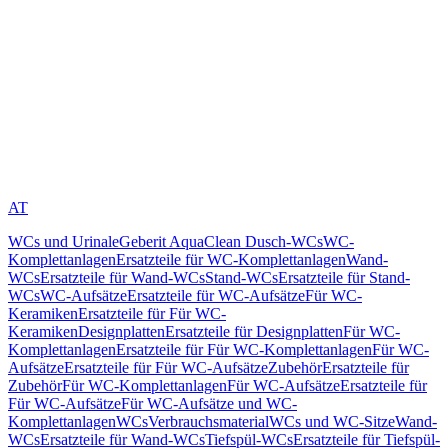
AT
WCs und Urinale
Geberit AquaClean Dusch-WCs
WC-
Komplettanlagen
Ersatzteile für WC-Komplettanlagen
Wand-
WCs
Ersatzteile für Wand-WCs
Stand-WCs
Ersatzteile für Stand-
WCs
WC-Aufsätze
Ersatzteile für WC-Aufsätze
Für WC-
Keramiken
Ersatzteile für Für WC-
Keramiken
Designplatten
Ersatzteile für Designplatten
Für WC-
Komplettanlagen
Ersatzteile für Für WC-Komplettanlagen
Für WC-
Aufsätze
Ersatzteile für Für WC-Aufsätze
Zubehör
Ersatzteile für
Zubehör
Für WC-Komplettanlagen
Für WC-Aufsätze
Ersatzteile für
Für WC-Aufsätze
Für WC-Aufsätze und WC-
Komplettanlagen
WCs
Verbrauchsmaterial
WCs und WC-Sitze
Wand-
WCs
Ersatzteile für Wand-WCs
Tiefspül-WCs
Ersatzteile für Tiefspül-