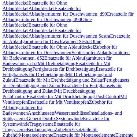
Ablaufdeckel
Ersatzteile für Ohne
Ablaufdeckel
Ablaufdeckel
Ersatzteile für
Ablaufdeckel
Ablaufgarnituren für Duschwannen, d90
Ersatzteile für
Ablaufgarnituren für Duschwannen, d90
Ohne
Ablaufdeckel
Ersatzteile für Ohne
Ablaufdeckel
Ablaufdeckel
Ersatzteile für
Ablaufdeckel
Ablaufgarnituren für Duschwannen Sestra
Ersatzteile
für Ablaufgarnituren für Duschwannen Sestra
Ohne
Ablaufdeckel
Ersatzteile für Ohne Ablaufdeckel
Zubehör für
Ablaufgarnituren für Duschwannen
Ventilstopfen
Ablaufgarnituren
für Badewannen, d52
Ersatzteile für Ablaufgarnituren für
Badewannen, d52
Mit Drehbetätigung
Ersatzteile für Mit
Drehbetätigung
Fertigbausets für Drehbetätigung
Ersatzteile für
Fertigbausets für Drehbetätigung
Mit Drehbetätigung und
Zulauf
Ersatzteile für Mit Drehbetätigung und Zulauf
Fertigbausets
für Drehbetätigung und Zulauf
Ersatzteile für Fertigbausets für
Drehbetätigung und Zulauf
Mit Druckbetätigung
PushControl
Ersatzteile für Mit Druckbetätigung PushControl
Mit
Ventilstopfen
Ersatzteile für Mit Ventilstopfen
Zubehör für
Ablaufgarnituren für
Badewannen
Anschlusssets
Wasseranschlüsse
Installations- und
Spülsysteme
Geberit Duofix
Systemwände
Ersatzteile für
Systemwände
Tragsysteme
Ersatzteile für
Tragsysteme
Beplankungen
Zubehör
Ersatzteile für
Zubehör
Montageelemente
Ersatzteile für Montageelemente
Elemente