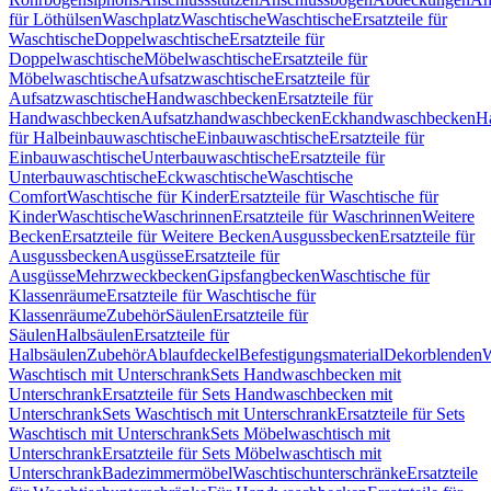
für Löthülsen
Waschplatz
Waschtische
Waschtische
Ersatzteile für
Waschtische
Doppelwaschtische
Ersatzteile für
Doppelwaschtische
Möbelwaschtische
Ersatzteile für
Möbelwaschtische
Aufsatzwaschtische
Ersatzteile für
Aufsatzwaschtische
Handwaschbecken
Ersatzteile für
Handwaschbecken
Aufsatzhandwaschbecken
Eckhandwaschbecken
H
für Halbeinbauwaschtische
Einbauwaschtische
Ersatzteile für
Einbauwaschtische
Unterbauwaschtische
Ersatzteile für
Unterbauwaschtische
Eckwaschtische
Waschtische
Comfort
Waschtische für Kinder
Ersatzteile für Waschtische für
Kinder
Waschtische
Waschrinnen
Ersatzteile für Waschrinnen
Weitere
Becken
Ersatzteile für Weitere Becken
Ausgussbecken
Ersatzteile für
Ausgussbecken
Ausgüsse
Ersatzteile für
Ausgüsse
Mehrzweckbecken
Gipsfangbecken
Waschtische für
Klassenräume
Ersatzteile für Waschtische für
Klassenräume
Zubehör
Säulen
Ersatzteile für
Säulen
Halbsäulen
Ersatzteile für
Halbsäulen
Zubehör
Ablaufdeckel
Befestigungsmaterial
Dekorblenden
W
Waschtisch mit Unterschrank
Sets Handwaschbecken mit
Unterschrank
Ersatzteile für Sets Handwaschbecken mit
Unterschrank
Sets Waschtisch mit Unterschrank
Ersatzteile für Sets
Waschtisch mit Unterschrank
Sets Möbelwaschtisch mit
Unterschrank
Ersatzteile für Sets Möbelwaschtisch mit
Unterschrank
Badezimmermöbel
Waschtischunterschränke
Ersatzteile