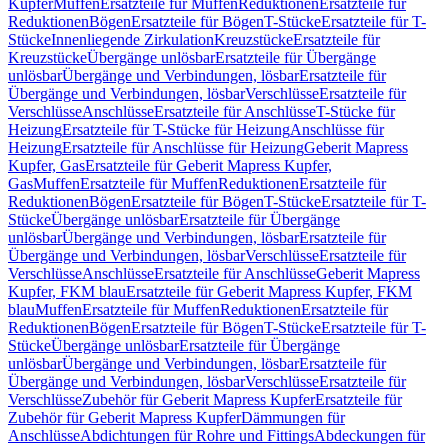
Kupfer
Muffen
Ersatzteile für Muffen
Reduktionen
Ersatzteile für
Reduktionen
Bögen
Ersatzteile für Bögen
T-Stücke
Ersatzteile für T-
Stücke
Innenliegende Zirkulation
Kreuzstücke
Ersatzteile für
Kreuzstücke
Übergänge unlösbar
Ersatzteile für Übergänge
unlösbar
Übergänge und Verbindungen, lösbar
Ersatzteile für
Übergänge und Verbindungen, lösbar
Verschlüsse
Ersatzteile für
Verschlüsse
Anschlüsse
Ersatzteile für Anschlüsse
T-Stücke für
Heizung
Ersatzteile für T-Stücke für Heizung
Anschlüsse für
Heizung
Ersatzteile für Anschlüsse für Heizung
Geberit Mapress
Kupfer, Gas
Ersatzteile für Geberit Mapress Kupfer,
Gas
Muffen
Ersatzteile für Muffen
Reduktionen
Ersatzteile für
Reduktionen
Bögen
Ersatzteile für Bögen
T-Stücke
Ersatzteile für T-
Stücke
Übergänge unlösbar
Ersatzteile für Übergänge
unlösbar
Übergänge und Verbindungen, lösbar
Ersatzteile für
Übergänge und Verbindungen, lösbar
Verschlüsse
Ersatzteile für
Verschlüsse
Anschlüsse
Ersatzteile für Anschlüsse
Geberit Mapress
Kupfer, FKM blau
Ersatzteile für Geberit Mapress Kupfer, FKM
blau
Muffen
Ersatzteile für Muffen
Reduktionen
Ersatzteile für
Reduktionen
Bögen
Ersatzteile für Bögen
T-Stücke
Ersatzteile für T-
Stücke
Übergänge unlösbar
Ersatzteile für Übergänge
unlösbar
Übergänge und Verbindungen, lösbar
Ersatzteile für
Übergänge und Verbindungen, lösbar
Verschlüsse
Ersatzteile für
Verschlüsse
Zubehör für Geberit Mapress Kupfer
Ersatzteile für
Zubehör für Geberit Mapress Kupfer
Dämmungen für
Anschlüsse
Abdichtungen für Rohre und Fittings
Abdeckungen für