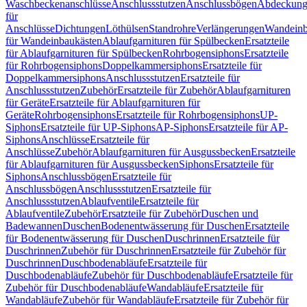
Waschbeckenanschlüsse
Anschlussstutzen
Anschlussbögen
Abdeckung
für
Anschlüsse
Dichtungen
Löthülsen
Standrohre
Verlängerungen
Wandeinb
für Wandeinbaukästen
Ablaufgarnituren für Spülbecken
Ersatzteile
für Ablaufgarnituren für Spülbecken
Rohrbogensiphons
Ersatzteile
für Rohrbogensiphons
Doppelkammersiphons
Ersatzteile für
Doppelkammersiphons
Anschlussstutzen
Ersatzteile für
Anschlussstutzen
Zubehör
Ersatzteile für Zubehör
Ablaufgarnituren
für Geräte
Ersatzteile für Ablaufgarnituren für
Geräte
Rohrbogensiphons
Ersatzteile für Rohrbogensiphons
UP-
Siphons
Ersatzteile für UP-Siphons
AP-Siphons
Ersatzteile für AP-
Siphons
Anschlüsse
Ersatzteile für
Anschlüsse
Zubehör
Ablaufgarnituren für Ausgussbecken
Ersatzteile
für Ablaufgarnituren für Ausgussbecken
Siphons
Ersatzteile für
Siphons
Anschlussbögen
Ersatzteile für
Anschlussbögen
Anschlussstutzen
Ersatzteile für
Anschlussstutzen
Ablaufventile
Ersatzteile für
Ablaufventile
Zubehör
Ersatzteile für Zubehör
Duschen und
Badewannen
Duschen
Bodenentwässerung für Duschen
Ersatzteile
für Bodenentwässerung für Duschen
Duschrinnen
Ersatzteile für
Duschrinnen
Zubehör für Duschrinnen
Ersatzteile für Zubehör für
Duschrinnen
Duschbodenabläufe
Ersatzteile für
Duschbodenabläufe
Zubehör für Duschbodenabläufe
Ersatzteile für
Zubehör für Duschbodenabläufe
Wandabläufe
Ersatzteile für
Wandabläufe
Zubehör für Wandabläufe
Ersatzteile für Zubehör für