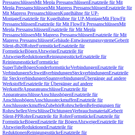
Pressanschlüssen
Mit Mepla Pressanschlüssen
Ersatzteile für Mit
Mepla Pressanschlüssen
Mit Mapress Pressanschlüssen
Ersatzteile für
Mit Mapress Pressanschlüssen
Kugelhähne für UP-
Montage
Ersatzteile für Kugelhähne für UP-Montage
Mit FlowFit
Pressanschlüssen
Ersatzteile für Mit FlowFit Pressanschlüssen
Mit
Mepla Pressanschlüssen
Ersatzteile für Mit Mepla
Pressanschlüssen
Mit Mapress Pressanschlüssen
Ersatzteile für Mit
Mapress Pressanschlüssen
Gebäude-Entwässerungssysteme
Geberit
Silent-db20
Rohre
Formstücke
Ersatzteile für
Formstücke
Bögen
Abzweige
Ersatzteile für
Abzweige
Reduktionen
Reinigungsstücke
Ersatzteile für
Reinigungsstücke
Formstücke
SuperTube
Bögen
Sonderformstücke
Verbindungen
Ersatzteile für
Verbindungen
Schweißverbindungen
Steckverbindungen
Ersatzteile
für Steckverbindungen
Spannverbindungen
Übergänge auf andere
Werkstoffe
Ersatzteile für Übergänge auf andere
Werkstoffe
Apparateanschlüsse
Ersatzteile für
Apparateanschlüsse
Anschlussbögen
Ersatzteile für
Anschlussbögen
Anschlusssteckmuffen
Ersatzteile für
Anschlusssteckmuffen
Zubehör
Rohrschellen
Befestigungen für
Rohrschellen
Verschlüsse
Dichtungen
Verbrauchsmaterial
Geberit
Silent-PP
Rohre
Ersatzteile für Rohre
Formstücke
Ersatzteile für
Formstücke
Bögen
Ersatzteile für Bögen
Abzweige
Ersatzteile für
Abzweige
Reduktionen
Ersatzteile für
Reduktionen
Reinigungsstücke
Ersatzteile für