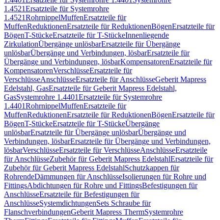
1.4521
Ersatzteile für Systemrohre
1.4521
Rohrnippel
Muffen
Ersatzteile für
Muffen
Reduktionen
Ersatzteile für Reduktionen
Bögen
Ersatzteile für
Bögen
T-Stücke
Ersatzteile für T-Stücke
Innenliegende
Zirkulation
Übergänge unlösbar
Ersatzteile für Übergänge
unlösbar
Übergänge und Verbindungen, lösbar
Ersatzteile für
Übergänge und Verbindungen, lösbar
Kompensatoren
Ersatzteile für
Kompensatoren
Verschlüsse
Ersatzteile für
Verschlüsse
Anschlüsse
Ersatzteile für Anschlüsse
Geberit Mapress
Edelstahl, Gas
Ersatzteile für Geberit Mapress Edelstahl,
Gas
Systemrohre 1.4401
Ersatzteile für Systemrohre
1.4401
Rohrnippel
Muffen
Ersatzteile für
Muffen
Reduktionen
Ersatzteile für Reduktionen
Bögen
Ersatzteile für
Bögen
T-Stücke
Ersatzteile für T-Stücke
Übergänge
unlösbar
Ersatzteile für Übergänge unlösbar
Übergänge und
Verbindungen, lösbar
Ersatzteile für Übergänge und Verbindungen,
lösbar
Verschlüsse
Ersatzteile für Verschlüsse
Anschlüsse
Ersatzteile
für Anschlüsse
Zubehör für Geberit Mapress Edelstahl
Ersatzteile für
Zubehör für Geberit Mapress Edelstahl
Schutzkappen für
Rohrende
Dämmungen für Anschlüsse
Isolierungen für Rohre und
Fittings
Abdichtungen für Rohre und Fittings
Befestigungen für
Anschlüsse
Ersatzteile für Befestigungen für
Anschlüsse
Systemdichtungen
Sets Schraube für
Flanschverbindungen
Geberit Mapress Therm
Systemrohre