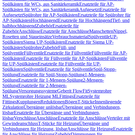
Spülkästen für WCs, aus Sanitärkeramik
Ersatzteile für AP-
Spülkästen für WCs, aus Sanitärkeramik
Aufgesetzt
Ersatzteile für
Aufgesetzt
Spülrohre für AP-Spülkästen
Ersatzteile für Spülrohre für
AP-Spülkästen
Hochhängend
Ersatzteile für Hochhängend
Tief- und
halbhochhängend
Zubehör
Ersatzteile für
Zubehör
Anschlüsse
Ersatzteile für Anschlüsse
Manschetten
Nippel,
Rosetten und Staueinsätze
Verbrauchsmaterial
Spülventile
UP-
Spülkästen
Sigma UP-Spülkästen
Ersatzteile für Sigma UP-
Spülkästen
Spülrohre
Zubehör
Füll- und
Spülventile
Füllventile
Ersatzteile für Füllventile
Füllventile für AP-
Spülkästen
Ersatzteile für Füllventile für AP-Spülkästen
Füllventile
für UP-Spülkästen
Ersatzteile für Füllventile für UP-
Spülkästen
Spülventile
Ersatzteile für Spülventile
Spül-Stopp-
Spülung
Ersatzteile für Spül-Stopp-Spülung
1-Mengen-
Spülung
Ersatzteile für 1-Mengen-Spülung
2-Mengen-
Spülung
Ersatzteile für 2-Mengen-
Spülung
Versorgungssysteme
Geberit FlowFit
Systemrohre
ML
Systemrohre Heizung ML
Fittings
Ersatzteile für
Fittings
Kupplungen
Reduktionen
Bögen
T-Stücke
Innenliegende
Zirkulation
Übergänge unlösbar
Übergänge und Verbindungen,
lösbar
Ersatzteile für Übergänge und Verbindungen,
lösbar
Verschlüsse
Anschlüsse
Ersatzteile für Anschlüsse
Verteiler mit
Gewindeanschluss
T-Stücke für Heizung
Übergänge und
Verbindungen für Heizung, lösbar
Anschlüsse für Heizung
Ersatzteile
für Anschlüsse für Heizung
Zubehör
Dämmungen für