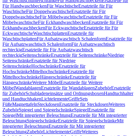
für Waschtischunterschränke
Für Handwaschbecken
Ersatzteile für
Für Handwaschbecken
Für Waschtische
Ersatzteile für Für
Waschtische
Für Doppelwaschtische
Ersatzteile für Für
Doppelwaschtische
Für Möbelwaschtische
Ersatzteile für Für
Möbelwaschtische
Für Eckhandwaschbecken
Ersatzteile für Für
Eckhandwaschbecken
Für Eckwaschtische
Ersatzteile für Für
Eckwaschtische
Waschtischplatten
Ersatzteile für
Waschtischplatten
Für Aufsatzwaschtisch Schalenform
Ersatzteile für
Für Aufsatzwaschtisch Schalenform
Für Aufsatzwaschtisch
rechteckig
Ersatzteile für Für Aufsatzwaschtisch
rechteckig
Seitenschränke
Ersatzteile für Seitenschränke
Niedrige
Seitenschränke
Ersatzteile für Niedrige
Seitenschränke
Hochschränke
Ersatzteile für
Hochschränke
Mittelhochschränke
Ersatzteile für
Mittelhochschränke
Hängeschränke
Ersatzteile für
Hängeschränke
Weitere Möbel
Ersatzteile für Weitere
Möbel
Wandablagen
Ersatzteile für Wandablagen
Zubehör
Ersatzteile
für Zubehör
Schubladeneinsätze und Ordnungsboxen
Handtuchhalter
und Handtuchhaken
Lichtelemente
Griffe
Sets
Füße
Magnettafeln
Steckdosen
Ersatzteile für Steckdosen
Weiteres
Zubehör
Spiegel und Spiegelschränke
Spiegel
Ersatzteile für
Spiegel
Mit integrierter Beleuchtung
Ersatzteile für Mit integrierter
Beleuchtung
Spiegelschränke
Ersatzteile für Spiegelschränke
Mit
integrierter Beleuchtung
Ersatzteile für Mit integrierter
Beleuchtung
Zubehör
Lichtelemente
Griffe
Weiteres