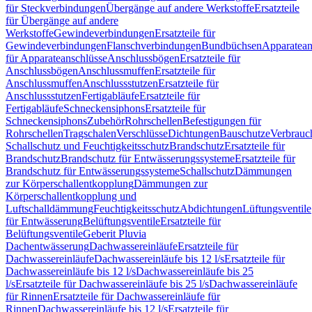
für Steckverbindungen
Übergänge auf andere Werkstoffe
Ersatzteile
für Übergänge auf andere
Werkstoffe
Gewindeverbindungen
Ersatzteile für
Gewindeverbindungen
Flanschverbindungen
Bundbüchsen
Apparatean
für Apparateanschlüsse
Anschlussbögen
Ersatzteile für
Anschlussbögen
Anschlussmuffen
Ersatzteile für
Anschlussmuffen
Anschlussstutzen
Ersatzteile für
Anschlussstutzen
Fertigabläufe
Ersatzteile für
Fertigabläufe
Schneckensiphons
Ersatzteile für
Schneckensiphons
Zubehör
Rohrschellen
Befestigungen für
Rohrschellen
Tragschalen
Verschlüsse
Dichtungen
Bauschutze
Verbrauc
Schallschutz und Feuchtigkeitsschutz
Brandschutz
Ersatzteile für
Brandschutz
Brandschutz für Entwässerungssysteme
Ersatzteile für
Brandschutz für Entwässerungssysteme
Schallschutz
Dämmungen
zur Körperschallentkopplung
Dämmungen zur
Körperschallentkopplung und
Luftschalldämmung
Feuchtigkeitsschutz
Abdichtungen
Lüftungsventile
für Entwässerung
Belüftungsventile
Ersatzteile für
Belüftungsventile
Geberit Pluvia
Dachentwässerung
Dachwassereinläufe
Ersatzteile für
Dachwassereinläufe
Dachwassereinläufe bis 12 l/s
Ersatzteile für
Dachwassereinläufe bis 12 l/s
Dachwassereinläufe bis 25
l/s
Ersatzteile für Dachwassereinläufe bis 25 l/s
Dachwassereinläufe
für Rinnen
Ersatzteile für Dachwassereinläufe für
Rinnen
Dachwassereinläufe bis 12 l/s
Ersatzteile für