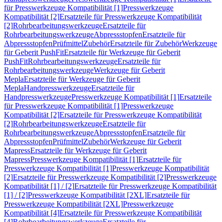
für Presswerkzeuge Kompatibilität [1]
Presswerkzeuge
Kompatibilität [2]
Ersatzteile für Presswerkzeuge Kompatibilität
[2]
Rohrbearbeitungswerkzeuge
Ersatzteile für
Rohrbearbeitungswerkzeuge
Abpressstopfen
Ersatzteile für
Abpressstopfen
Prüfmittel
Zubehör
Ersatzteile für Zubehör
Werkzeuge
für Geberit PushFit
Ersatzteile für Werkzeuge für Geberit
PushFit
Rohrbearbeitungswerkzeuge
Ersatzteile für
Rohrbearbeitungswerkzeuge
Werkzeuge für Geberit
Mepla
Ersatzteile für Werkzeuge für Geberit
Mepla
Handpresswerkzeuge
Ersatzteile für
Handpresswerkzeuge
Presswerkzeuge Kompatibilität [1]
Ersatzteile
für Presswerkzeuge Kompatibilität [1]
Presswerkzeuge
Kompatibilität [2]
Ersatzteile für Presswerkzeuge Kompatibilität
[2]
Rohrbearbeitungswerkzeuge
Ersatzteile für
Rohrbearbeitungswerkzeuge
Abpressstopfen
Ersatzteile für
Abpressstopfen
Prüfmittel
Zubehör
Werkzeuge für Geberit
Mapress
Ersatzteile für Werkzeuge für Geberit
Mapress
Presswerkzeuge Kompatibilität [1]
Ersatzteile für
Presswerkzeuge Kompatibilität [1]
Presswerkzeuge Kompatibilität
[2]
Ersatzteile für Presswerkzeuge Kompatibilität [2]
Presswerkzeuge
Kompatibilität [1] / [2]
Ersatzteile für Presswerkzeuge Kompatibilität
[1] / [2]
Presswerkzeuge Kompatibilität [2XL]
Ersatzteile für
Presswerkzeuge Kompatibilität [2XL]
Presswerkzeuge
Kompatibilität [4]
Ersatzteile für Presswerkzeuge Kompatibilität
[4]
Rohrbearbeitungswerkzeuge
Ersatzteile für