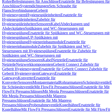
Rohre
Befestigungen für Anschlüsse
Ersatzteile für Befestigungen für
Anschlüsse
Systemdichtungen
Sets Schraube für
Flanschverbindungen
Geberit
Hygienesystem
Hygienespüleinheiten
Ersatzteile für
Hygienespüleinheiten
Zubehör für
Hygienespüleinheiten
Sensoren
Kabel
Abdeckungen und
Abdeckplatten
Spülkästen und WC-Steuerungen mit
Hygienespülung
Ersatzteile für Spülkästen und WC-Steuerungen mit
Hygienespülung
UP-Spülkästen mit
Hygienespülung
Hygieneeinbaumodule
Ersatzteile für
Hygieneeinbaumodule
Zubehör für Spülkästen und WC-
Steuerungen mit Hygienespülung
Ersatzteile für Zubehör für
Spülkästen und WC-Steuerungen mit
Hygienespülung
Sensoren
Kabel
Netzteile
Ersatzteile für
Netzteile
Netzwerkkomponenten
Geberit Connect Zubehör für
Geberit Hygienesystem
Ersatzteile für Geberit Connect Zubehör für
Geberit Hygienesystem
Gateways
Ersatzteile für
Gateways
Konverter
Ersatzteile für
Konverter
Sensoren
Montagematerial
Rohrarmaturen
Schrägsitzventile
E
für Schrägsitzventile
Mit FlowFit Pressanschlüssen
Ersatzteile für Mit
FlowFit Pressanschlüssen
Mit Mepla Pressanschlüssen
Ersatzteile für
Mit Mepla Pressanschlüssen
Mit Mapress
Pressanschlüssen
Ersatzteile für Mit Mapress
Pressanschlüssen
Probenahmeventile
Kugelhähne
Ersatzteile für
Kugelhähne
Mit FlowFit Pressanschlüssen
Ersatzteile für Mit FlowFit