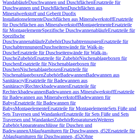
Wandabläufe
Duschwannen und Duschflächen
Ersatzteile für
Duschwannen und Duschflächen
Duschflächen aus
Mineralwerkstoff und Geberit Duofix
Installationselemente
Duschflächen aus Mineralwerkstoff
Ersatzteile
für Duschflächen aus Mineralwerkstoff
Montagelemente
Ersatzteile
für Montagelemente
Spezifische Duschwannenabläufe
Ersatzteile für
Spezifische
Duschwannenabläufe
Zubehör
Duschabtrennungen
Ersatzteile für
Duschabtrennungen
Duschseitenwände für Walk-in-
Dusche
Ersatzteile für Duschseitenwände für Walk-in-
Dusche
Zubehör
Ersatzteile für Zubehör
Nischenablageboxen für
Duschen
Ersatzteile für Nischenablageboxen für
Duschen
Nischenablageboxen
Ersatzteile für
Nischenablageboxen
Zubehör
Badewannen
Badewannen aus
Sanitäracryl
Ersatzteile für Badewannen aus
Sanitäracryl
Rechteckbadewannen
Ersatzteile für
Rechteckbadewannen
Badewannen aus Mineralwerkstoff
Ersatzteile
für Badewannen aus Mineralwerkstoff
Badewannen für
Babys
Ersatzteile für Badewannen für
Babys
Montagelemente
Ersatzteile für Montagelemente
Sets Füße und
Sets Traversen und Wandanker
Ersatzteile für Sets Füße und Sets
Traversen und Wandanker
Zubehör
Reparatursets
Weiteres
Zubehör
Apparateanschlüsse für Duschen und
Badewannen
Ablaufgarnituren für Duschwannen, d52
Ersatzteile für
Ablaufgarnituren für Duschwannen, d52
Ohne