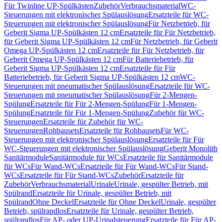
Für Twinline UP-Spülkästen
Zubehör
Verbrauchsmaterial
WC-
Steuerungen mit elektronischer Spülauslösung
Ersatzteile für WC-
Steuerungen mit elektronischer Spülauslösung
Für Netzbetrieb, für
Geberit Sigma UP-Spülkästen 12 cm
Ersatzteile für Für Netzbetrieb,
für Geberit Sigma UP-Spülkästen 12 cm
Für Netzbetrieb, für Geberit
Omega UP-Spülkästen 12 cm
Ersatzteile für Für Netzbetrieb, für
Geberit Omega UP-Spülkästen 12 cm
Für Batteriebetrieb, für
Geberit Sigma UP-Spülkästen 12 cm
Ersatzteile für Für
Batteriebetrieb, für Geberit Sigma UP-Spülkästen 12 cm
WC-
Steuerungen mit pneumatischer Spülauslösung
Ersatzteile für WC-
Steuerungen mit pneumatischer Spülauslösung
Für 2-Mengen-
Spülung
Ersatzteile für Für 2-Mengen-Spülung
Für 1-Mengen-
Spülung
Ersatzteile für Für 1-Mengen-Spülung
Zubehör für WC-
Steuerungen
Ersatzteile für Zubehör für WC-
Steuerungen
Rohbausets
Ersatzteile für Rohbausets
Für WC-
Steuerungen mit elektronischer Spülauslösung
Ersatzteile für Für
WC-Steuerungen mit elektronischer Spülauslösung
Geberit Monolith
Sanitärmodule
Sanitärmodule für WCs
Ersatzteile für Sanitärmodule
für WCs
Für Wand-WCs
Ersatzteile für Für Wand-WCs
Für Stand-
WCs
Ersatzteile für Für Stand-WCs
Zubehör
Ersatzteile für
Zubehör
Verbrauchsmaterial
Urinale
Urinale, gespülter Betrieb, mit
Spülrand
Ersatzteile für Urinale, gespülter Betrieb, mit
Spülrand
Ohne Deckel
Ersatzteile für Ohne Deckel
Urinale, gespülter
Betrieb, spülrandlos
Ersatzteile für Urinale, gespülter Betrieb,
spülrandlos
Für AP- oder UP-Urinalsteuerung
Ersatzteile für Für AP-