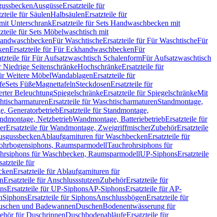
sgussbecken
Ausgüsse
Ersatzteile für
tzteile für Säulen
Halbsäulen
Ersatzteile für
mit Unterschrank
Ersatzteile für Sets Handwaschbecken mit
tzteile für Sets Möbelwaschtisch mit
 Handwaschbecken
Für Waschtische
Ersatzteile für Für Waschtische
Für
ken
Ersatzteile für Für Eckhandwaschbecken
Für
atzteile für Für Aufsatzwaschtisch Schalenform
Für Aufsatzwaschtisch
ür Niedrige Seitenschränke
Hochschränke
Ersatzteile für
für Weitere Möbel
Wandablagen
Ersatzteile für
fe
Sets Füße
Magnettafeln
Steckdosen
Ersatzteile für
ierter Beleuchtung
Spiegelschränke
Ersatzteile für Spiegelschränke
Mit
htischarmaturen
Ersatzteile für Waschtischarmaturen
Standmontage,
, Generatorbetrieb
Ersatzteile für Standmontage,
andmontage, Netzbetrieb
Wandmontage, Batteriebetrieb
Ersatzteile für
er
Ersatzteile für Wandmontage, Zweigriffmischer
Zubehör
Ersatzteile
Ausgussbecken
Ablaufgarnituren für Waschbecken
Ersatzteile für
 Rohrbogensiphons, Raumsparmodell
Tauchrohrsiphons für
rohrsiphons für Waschbecken, Raumsparmodell
UP-Siphons
Ersatzteile
satzteile für
ecken
Ersatzteile für Ablaufgarnituren für
en
Ersatzteile für Anschlussstutzen
Zubehör
Ersatzteile für
ns
Ersatzteile für UP-Siphons
AP-Siphons
Ersatzteile für AP-
n
Siphons
Ersatzteile für Siphons
Anschlussbögen
Ersatzteile für
uschen und Badewannen
Duschen
Bodenentwässerung für
behör für Duschrinnen
Duschbodenabläufe
Ersatzteile für