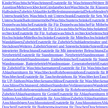
Kinder
Waschtische
Waschrinnen
Ersatzteile für Waschrinnen
Weitere 
Ausgüsse
Mehrzweckbecken
Gipsfangbecken
Waschtische für Klasse
Halbsäulen
Zubehör
Ablaufdeckel
Befestigungsmaterial
Dekorblenden
W
Unterschrank
Sets Waschtisch mit Unterschrank
Ersatzteile für Sets W
Unterschrank
Badezimmermöbel
Waschtischunterschränke
Ersatzteile 
Doppelwaschtische
Ersatzteile für Für Doppelwaschtische
Für Möbelw
Eckwaschtische
Ersatzteile für Für Eckwaschtische
Waschtischplatten
E
rechteckig
Ersatzteile für Für Aufsatzwaschtisch rechteckig
Seitenschr
Hochschränke
Mittelhochschränke
Ersatzteile für Mittelhochschränke
H
Wandablagen
Zubehör
Ersatzteile für Zubehör
Schubladeneinsätze un
Steckdosen
Weiteres Zubehör
Spiegel und Spiegelschränke
Spiegel
Ersa
integrierter Beleuchtung
Ersatzteile für Mit integrierter Beleuchtung
Zu
Netzbetrieb
Ersatzteile für Standmontage, Netzbetrieb
Standmontage, Ba
Generatorbetrieb
Standmontage, Einhebelmischer
Ersatzteile für Stan
Wandmontage, Batteriebetrieb
Wandmontage, Generatorbetrieb
Ersatz
für Zubehör
Für Waschtischarmaturen
Ersatzteile für Für Waschtischa
Ablaufgarnituren für Waschbecken
Rohrbogensiphons
Ersatzteile für
Waschbecken
Ersatzteile für Tauchrohrsiphons für Waschbecken
Tauch
für UP-Siphons
Waschbeckenanschlüsse
Ersatzteile für Waschbeckena
Anschlüsse
Dichtungen
Löthülsen
Standrohre
Verlängerungen
Wandeinb
Spülbecken
Rohrbogensiphons
Ersatzteile für Rohrbogensiphons
Dopp
Zubehör
Ablaufgarnituren für Geräte
Ersatzteile für Ablaufgarnituren 
Siphons
Anschlüsse
Ersatzteile für Anschlüsse
Zubehör
Ablaufgarnitur
Anschlussbögen
Anschlussstutzen
Ersatzteile für Anschlussstutzen
Abla
Duschen
Ersatzteile für Bodenentwässerung für Duschen
Duschrinnen