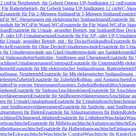
12 cm
Für Netzbetrieb, für Geberit Omega UP-Spülkästen 12 cm
Ersatzt
ür Für Batteriebetrieb, für Geberit Sigma UP-Spülkästen 12 cm
WC-Steue
g
Ersatzteile für Für 2-Mengen-Spülung
Für 1-Mengen-Spülung
Ersatzte
ts
Für WC-Steuerungen mit elektronischer Spülauslösung
Ersatzteile f
ärmodule für WCs
Für Wand-WCs
Ersatzteile für Für Wand-WCs
Für Sta
ülrand
Ersatzteile für Urinale, gespülter Betrieb, mit Spülrand
Ohne Deck
P- oder UP-Urinalsteuerung
Ersatzteile für Für AP- oder UP-Urinalste
 für Urinale, gespülter Betrieb, mit / für Deckel
Spülrandlos
Ersatzteile f
eckel
Ersatzteile für Ohne Deckel
Urinaltrennwände
Ersatzteile für Uri
le für Urinaltrennwände aus Glas
Urinaltrennwände aus Sanitärkeramik
nd Siphonzubehör
Spülrohre, Spülbögen und Übergänge
Ersatzteile fü
schlüsse
Urinalsteuerungen
Unterputz
Ersatzteile für Unterputz
Mit elekt
betrieb
Ersatzteile für Mit elektronischer Spülauslösung, Batteriebetrieb
auslösung, Netzbetrieb
Ersatzteile für Mit elektronischer Spülauslösung,
iebetrieb
Zubehör
Ersatzteile für Zubehör
Rohbau- und Austauschsets
Ers
atten
Für externe Steuerungen
Sonstiges Zubehör
Bedienhilfen
Apparate
Siphons
Ersatzteile für Siphons
Anschlussbögen
Ersatzteile für Anschlu
verlängerungen
Ersatzteile für Spülbogenverlängerungen
Anschlüsse a
ren für Urinale
Urinalsiphons
Ersatzteile für Urinalsiphons
Schneckensip
- und Spülbogenverlängerungen
Ersatzteile für Spülrohr- und Spülbog
fgarnituren für Bidets
Ersatzteile für Ablaufgarnituren für Bidets
Rohrb
schlüsse
Dichtungen
Löthülsen
Ersatzteile für Löthülsen
Waschplatz
Wasc
elwaschtische
Ersatzteile für Möbelwaschtische
Aufsatzwaschtische
Ers
albeinbauwaschtische
Ersatzteile für Halbeinbauwaschtische
Einbauwasc
htische
Eckwaschtische
Waschtische Comfort
Waschtische für Kinder
Ers