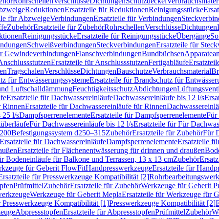
ehör
Rohrschellen
Verschlüsse
Dichtungen
Schutzdeckel
Verbrauchsmater
Abzweige
Reduktionen
Ersatzteile für Reduktionen
Reinigungsstücke
Ersat
ile für Abzweige
Verbindungen
Ersatzteile für Verbindungen
Steckverbi
ffe
Zubehör
Ersatzteile für Zubehör
Rohrschellen
Verschlüsse
Dichtungen
ktionen
Reinigungsstücke
Ersatzteile für Reinigungsstücke
Übergänge
So
bindungen
Schweißverbindungen
Steckverbindungen
Ersatzteile für Ste
für Gewindeverbindungen
Flanschverbindungen
Bundbüchsen
Apparatean
Anschlussstutzen
Ersatzteile für Anschlussstutzen
Fertigabläufe
Ersatzteil
len
Tragschalen
Verschlüsse
Dichtungen
Bauschutze
Verbrauchsmaterial
Br
tz für Entwässerungssysteme
Ersatzteile für Brandschutz für Entwässe
und Luftschalldämmung
Feuchtigkeitsschutz
Abdichtungen
Lüftungsvent
fe
Ersatzteile für Dachwassereinläufe
Dachwassereinläufe bis 12 l/s
Ersa
r Rinnen
Ersatzteile für Dachwassereinläufe für Rinnen
Dachwassereinläu
 25 l/s
Dampfsperrenelemente
Ersatzteile für Dampfsperrenelemente
Für 
tüberläufe
Für Dachwassereinläufe bis 12 l/s
Ersatzteile für Für Dachwass
–200
Befestigungssystem d250–315
Zubehör
Ersatzteile für Zubehör
Für 
Ersatzteile für Dachwassereinläufe
Dampfsperrenelemente
Ersatzteile 
raußen
Ersatzteile für Flächenentwässerung für drinnen und draußen
Bode
für Bodeneinläufe für Balkone und Terrassen, 13 x 13 cm
Zubehör
Ersatz
erkzeuge für Geberit FlowFit
Handpresswerkzeuge
Ersatzteile für Hand
Ersatzteile für Presswerkzeuge Kompatibilität [2]
Rohrbearbeitungswer
opfen
Prüfmittel
Zubehör
Ersatzteile für Zubehör
Werkzeuge für Geberit P
swerkzeuge
Werkzeuge für Geberit Mepla
Ersatzteile für Werkzeuge für 
ür Presswerkzeuge Kompatibilität [1]
Presswerkzeuge Kompatibilität [2]
E
zeuge
Abpressstopfen
Ersatzteile für Abpressstopfen
Prüfmittel
Zubehör
We