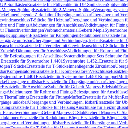
r UP-Spülkästen
Ersatzteile für Füllventile für UP-Spülkästen
Spülventile
-Mengen-Spülung
Ersatzteile für 2-Mengen-Spülung
Versorgungssyste
ücke
Innenliegende Zirkulation
Übergänge unlösbar
Übergänge und Verb
Gewindeanschluss
T-Stücke für Heizung
Übergänge und Verbindungen fü
hre und Fittings
Abdichtungen für Anschlüsse
Abdichtungen für Fitting
für Flanschverbindungen
Verbrauchsmaterial
Geberit Mepla
Systemrohr
tings
Kupplungen
Ersatzteile für Kupplungen
Reduktionen
Ersatzteile fü
Übergänge unlösbar
Übergänge und Verbindungen, lösbar
Ersatzteile fü
deanschluss
Ersatzteile für Verteiler mit Gewindeanschluss
T-Stücke für 
r Zubehör
Dämmungen für Anschlüsse
Abdichtungen für Rohre und Fitti
ile für Befestigungen für Anschlüsse
Systemdichtungen
Sets Schraube fü
1
Ersatzteile für Systemrohre 1.4401
Systemrohre 1.4521
Ersatzteile für
 Bögen
T-Stücke
Ersatzteile für T-Stücke
Innenliegende Zirkulation
Übergä
sbar
Kompensatoren
Ersatzteile für Kompensatoren
Verschlüsse
Ersatztei
Systemrohre 1.4401
Ersatzteile für Systemrohre 1.4401
Rohrnippel
Muff
ücke
Übergänge unlösbar
Ersatzteile für Übergänge unlösbar
Übergänge u
e
Ersatzteile für Anschlüsse
Zubehör für Geberit Mapress Edelstahl
Ersat
ings
Abdichtungen für Rohre und Fittings
Befestigungen für Anschlüsse
re Therm
Fittings
Ersatzteile für Fittings
Muffen
Ersatzteile für Muffen
Re
ergänge unlösbar
Übergänge und Verbindungen, lösbar
Ersatzteile für Ü
eizung
Ersatzteile für T-Stücke für Heizung
Anschlüsse für Heizung
Ersat
ür Flanschverbindungen
Geberit Mapress C-Stahl
Geberit Mapress C-Sta
eduktionen
Ersatzteile für Reduktionen
Bögen
Ersatzteile für Bögen
T-St
ergänge und Verbindungen, lösbar
Ersatzteile für Übergänge und Verb
eizung
Ersatzteile für T-Stücke für Heizung
Anschlüsse für Heizung
Ersat