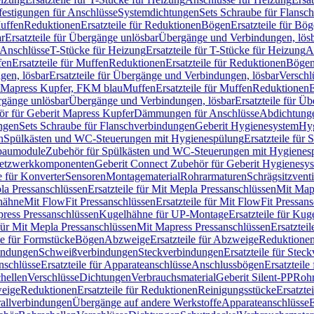
festigungen für Anschlüsse
Systemdichtungen
Sets Schraube für Flansc
Muffen
Reduktionen
Ersatzteile für Reduktionen
Bögen
Ersatzteile für Bö
r
Ersatzteile für Übergänge unlösbar
Übergänge und Verbindungen, lös
r Anschlüsse
T-Stücke für Heizung
Ersatzteile für T-Stücke für Heizung
A
fen
Ersatzteile für Muffen
Reduktionen
Ersatzteile für Reduktionen
Böge
gen, lösbar
Ersatzteile für Übergänge und Verbindungen, lösbar
Verschl
it Mapress Kupfer, FKM blau
Muffen
Ersatzteile für Muffen
Reduktionen
E
ergänge unlösbar
Übergänge und Verbindungen, lösbar
Ersatzteile für Ü
hör für Geberit Mapress Kupfer
Dämmungen für Anschlüsse
Abdichtunge
ngen
Sets Schraube für Flanschverbindungen
Geberit Hygienesystem
Hyg
n
Spülkästen und WC-Steuerungen mit Hygienespülung
Ersatzteile fü
nbaumodule
Zubehör für Spülkästen und WC-Steuerungen mit Hygienes
etzwerkkomponenten
Geberit Connect Zubehör für Geberit Hygienesy
e für Konverter
Sensoren
Montagematerial
Rohrarmaturen
Schrägsitzventi
la Pressanschlüssen
Ersatzteile für Mit Mepla Pressanschlüssen
Mit Map
lhähne
Mit FlowFit Pressanschlüssen
Ersatzteile für Mit FlowFit Pressan
press Pressanschlüssen
Kugelhähne für UP-Montage
Ersatzteile für Ku
 für Mit Mepla Pressanschlüssen
Mit Mapress Pressanschlüssen
Ersatztei
le für Formstücke
Bögen
Abzweige
Ersatzteile für Abzweige
Reduktione
bindungen
Schweißverbindungen
Steckverbindungen
Ersatzteile für Ste
nschlüsse
Ersatzteile für Apparateanschlüsse
Anschlussbögen
Ersatzteil
hellen
Verschlüsse
Dichtungen
Verbrauchsmaterial
Geberit Silent-PP
Roh
weige
Reduktionen
Ersatzteile für Reduktionen
Reinigungsstücke
Ersatzte
allverbindungen
Übergänge auf andere Werkstoffe
Apparateanschlüsse
E