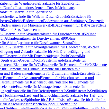
Zubehör für Wandabläufe
Ersatzteile für Zubehör für
t Duofix Installationselemente
Duschflächen aus
nabläufe
Ersatzteile für Spezifische
 Duschseitenwände für Walk-in-Dusche
Zubehör
Ersatzteile für
geboxen
Zubehör
Badewannen
Badewannen aus Sanitäracryl
Ersatzteile
ür Badewannen aus Mineralwerkstoff
Badewannen für Babys
Ersatzteile
s Füße und Sets Traversen und
d52
Ersatzteile für Ablaufgarnituren für Duschwannen, d52
Ohne
e für Ablaufgarnituren für Duschwannen, d90
Ohne
le für Ablaufgarnituren für Duschwannen Sestra
Ohne
en, d52
Ersatzteile für Ablaufgarnituren für Badewannen, d52
Mit
tätigung und Zulauf
Ersatzteile für Mit Drehbetätigung und
trol
Ersatzteile für Mit Druckbetätigung PushControl
Mit
d Spülsysteme
Geberit Duofix
Systemwände
Ersatzteile für
eelemente
Elemente für WCs
Ersatzteile für Elemente für WCs
Elemente
le für Elemente für Urinale
Elemente für Duschen mit
chen und Badewannen
Elemente für Duschtrennwände
Ersatzteile für
für Elemente für Armaturen
Elemente für Waschmaschinen und
llasten
Elemente für Küchenspülen
Ersatzteile für Elemente für
eelemente
Ersatzteile für Montageelemente
Elemente für
gungen
Ersatzteile für Für Befestigungen
AP-Spülkästen
AP-Spülkästen
 für Hochhängend
Tief- und halbhochhängend
Ersatzteile für Tief- und
le für Aufgesetzt
Spülrohre für AP-Spülkästen
Ersatzteile für Spülrohre
le für Anschlüsse
Manschetten
Nippel, Rosetten und
und Spülventile
Füllventile
Ersatzteile für Füllventile
Füllventile für AP-