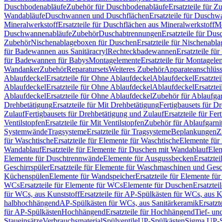
Duschbodenabläufe
Zubehör für Duschbodenabläufe
Ersatzteile für 
Wandabläufe
Duschwannen und Duschflächen
Ersatzteile für Dusch
Mineralwerkstoff
Ersatzteile für Duschflächen aus Mineralwerkstoff
Mo
Duschwannenabläufe
Zubehör
Duschabtrennungen
Ersatzteile für Du
Zubehör
Nischenablageboxen für Duschen
Ersatzteile für Nischenab
für Badewannen aus Sanitäracryl
Rechteckbadewannen
Ersatzteile f
für Badewannen für Babys
Montagelemente
Ersatzteile für Montagele
Wandanker
Zubehör
Reparatursets
Weiteres Zubehör
Apparateanschlüs
Ablaufdeckel
Ersatzteile für Ohne Ablaufdeckel
Ablaufdeckel
Ersatzte
Ablaufdeckel
Ersatzteile für Ohne Ablaufdeckel
Ablaufdeckel
Ersatzte
Ablaufdeckel
Ersatzteile für Ohne Ablaufdeckel
Zubehör für Ablaufga
Drehbetätigung
Ersatzteile für Mit Drehbetätigung
Fertigbausets für D
Zulauf
Fertigbausets für Drehbetätigung und Zulauf
Ersatzteile für Fe
Ventilstopfen
Ersatzteile für Mit Ventilstopfen
Zubehör für Ablaufgarn
Systemwände
Tragsysteme
Ersatzteile für Tragsysteme
Beplankungen
Z
für Waschtische
Ersatzteile für Elemente für Waschtische
Elemente für 
Wandablauf
Ersatzteile für Elemente für Duschen mit Wandablauf
Ele
Elemente für Duschtrennwände
Elemente für Ausgussbecken
Ersatzte
Geschirrspüler
Ersatzteile für Elemente für Waschmaschinen und Gesc
Küchenspülen
Elemente für Wandspeicher
Ersatzteile für Elemente fü
WCs
Ersatzteile für Elemente für WCs
Elemente für Duschen
Ersatztei
für WCs, aus Kunststoff
Ersatzteile für AP-Spülkästen für WCs, aus K
halbhochhängend
AP-Spülkästen für WCs, aus Sanitärkeramik
Ersatzt
für AP-Spülkästen
Hochhängend
Ersatzteile für Hochhängend
Tief- u
Staueinsätze
Verbrauchsmaterial
Spülventile
UP-Spülkästen
Sigma UP-S