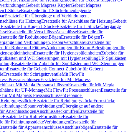
hverbindungen
Geberit Mapress Kupfer
Geberit Mapress
gen
T-Stücke
Ersatzteile für T-Stücke
Innenliegende
bar
Ersatzteile für Übergänge und Verbindungen,
nschlüsse für Heizung
Ersatzteile für Anschlüsse für Heizung
Geberit
n
Ersatzteile für Bögen
T-Stücke
Ersatzteile für T-Stücke
Übergänge
üsse
Ersatzteile für Verschlüsse
Anschlüsse
Ersatzteile für
rsatzteile für Reduktionen
Bögen
Ersatzteile für Bögen
T-
bergänge und Verbindungen, lösbar
Verschlüsse
Ersatzteile für
n für Rohre und Fittings
Abdeckungen für Rohre
Befestigungen für
ienespüleinheiten
Ersatzteile für Hygienespüleinheiten
Zubehör für
r Spülkästen und WC-Steuerungen mit Hygienespülung
UP-Spülkästen
pülung
Ersatzteile für Zubehör für Spülkästen und WC-Steuerungen
stem
Ersatzteile für Geberit Connect Zubehör für Geberit
le
Ersatzteile für Schrägsitzventile
Mit FlowFit
ress Pressanschlüssen
Ersatzteile für Mit Mapress
schlüssen
Mit Mepla Pressanschlüssen
Ersatzteile für Mit Mepla
gelhähne für UP-Montage
Mit FlowFit Pressanschlüssen
Ersatzteile für
le für Mit Mapress Pressanschlüssen
Gebäude-
n
Reinigungsstücke
Ersatzteile für Reinigungsstücke
Formstücke
ckverbindungen
Spannverbindungen
Übergänge auf andere
e für Anschlussbögen
Anschlusssteckmuffen
Ersatzteile für
re
Ersatzteile für Rohre
Formstücke
Ersatzteile für
ile für Reinigungsstücke
Verbindungen
Ersatzteile für
rsatzteile für Apparateanschlüsse
Anschlussbögen
Ersatzteile für