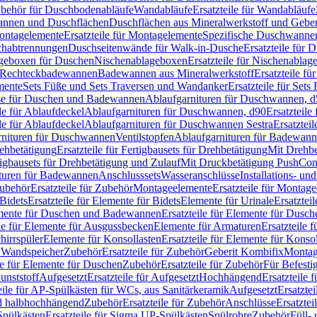
Zubehör für Duschbodenabläufe
Wandabläufe
Ersatzteile für Wandabläufe
wannen und Duschflächen
Duschflächen aus Mineralwerkstoff und Geberi
ntagelemente
Ersatzteile für Montagelemente
Spezifische Duschwanne
schabtrennungen
Duschseitenwände für Walk-in-Dusche
Ersatzteile für
lageboxen für Duschen
Nischenablageboxen
Ersatzteile für Nischenabla
ür Rechteckbadewannen
Badewannen aus Mineralwerkstoff
Ersatzteile f
mente
Sets Füße und Sets Traversen und Wandanker
Ersatzteile für Set
se für Duschen und Badewannen
Ablaufgarnituren für Duschwannen, 
ile für Ablaufdeckel
Ablaufgarnituren für Duschwannen, d90
Ersatzteil
ile für Ablaufdeckel
Ablaufgarnituren für Duschwannen Sestra
Ersatztei
rnituren für Duschwannen
Ventilstopfen
Ablaufgarnituren für Badewann
rehbetätigung
Ersatzteile für Fertigbausets für Drehbetätigung
Mit Drehbe
rtigbausets für Drehbetätigung und Zulauf
Mit Druckbetätigung PushCon
ituren für Badewannen
Anschlusssets
Wasseranschlüsse
Installations- un
ubehör
Ersatzteile für Zubehör
Montageelemente
Ersatzteile für Montag
Bidets
Ersatzteile für Elemente für Bidets
Elemente für Urinale
Ersatztei
mente für Duschen und Badewannen
Ersatzteile für Elemente für Dus
ile für Elemente für Ausgussbecken
Elemente für Armaturen
Ersatzteile 
hirrspüler
Elemente für Konsollasten
Ersatzteile für Elemente für Konso
r Wandspeicher
Zubehör
Ersatzteile für Zubehör
Geberit Kombifix
Montag
le für Elemente für Duschen
Zubehör
Ersatzteile für Zubehör
Für Befesti
unststoff
Aufgesetzt
Ersatzteile für Aufgesetzt
Hochhängend
Ersatzteile
eile für AP-Spülkästen für WCs, aus Sanitärkeramik
Aufgesetzt
Ersatztei
nd halbhochhängend
Zubehör
Ersatzteile für Zubehör
Anschlüsse
Ersatztei
pülkästen
Ersatzteile für Sigma UP-Spülkästen
Spülrohre
Zubehör
Füll- 