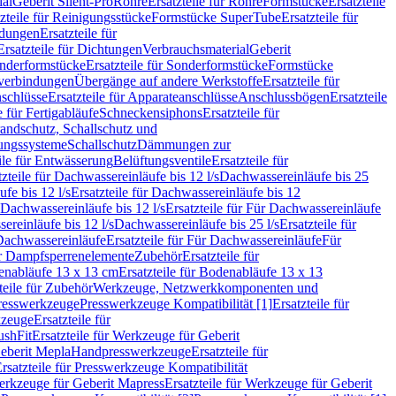
ial
Geberit Silent-Pro
Rohre
Ersatzteile für Rohre
Formstücke
Ersatzteile
zteile für Reinigungsstücke
Formstücke SuperTube
Ersatzteile für
ndungen
Ersatzteile für
Ersatzteile für Dichtungen
Verbrauchsmaterial
Geberit
nderformstücke
Ersatzteile für Sonderformstücke
Formstücke
ckverbindungen
Übergänge auf andere Werkstoffe
Ersatzteile für
schlüsse
Ersatzteile für Apparateanschlüsse
Anschlussbögen
Ersatzteile
e für Fertigabläufe
Schneckensiphons
Ersatzteile für
andschutz, Schallschutz und
rungssysteme
Schallschutz
Dämmungen zur
ile für Entwässerung
Belüftungsventile
Ersatzteile für
tzteile für Dachwassereinläufe bis 12 l/s
Dachwassereinläufe bis 25
fe bis 12 l/s
Ersatzteile für Dachwassereinläufe bis 12
Dachwassereinläufe bis 12 l/s
Ersatzteile für Für Dachwassereinläufe
ereinläufe bis 12 l/s
Dachwassereinläufe bis 25 l/s
Ersatzteile für
Dachwassereinläufe
Ersatzteile für Für Dachwassereinläufe
Für
für Dampfsperrenelemente
Zubehör
Ersatzteile für
nabläufe 13 x 13 cm
Ersatzteile für Bodenabläufe 13 x 13
teile für Zubehör
Werkzeuge, Netzwerkkomponenten und
presswerkzeuge
Presswerkzeuge Kompatibilität [1]
Ersatzteile für
kzeuge
Ersatzteile für
ushFit
Ersatzteile für Werkzeuge für Geberit
Geberit Mepla
Handpresswerkzeuge
Ersatzteile für
rsatzteile für Presswerkzeuge Kompatibilität
rkzeuge für Geberit Mapress
Ersatzteile für Werkzeuge für Geberit