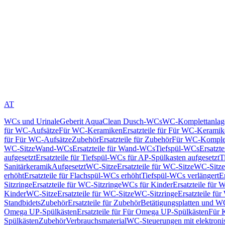
AT
WCs und Urinale
Geberit AquaClean Dusch-WCs
WC-Komplettanlag
für WC-Aufsätze
Für WC-Keramiken
Ersatzteile für Für WC-Kerami
für Für WC-Aufsätze
Zubehör
Ersatzteile für Zubehör
Für WC-Komplet
WC-Sitze
Wand-WCs
Ersatzteile für Wand-WCs
Tiefspül-WCs
Ersatzt
aufgesetzt
Ersatzteile für Tiefspül-WCs für AP-Spülkasten aufgesetzt
T
Sanitärkeramik
Aufgesetzt
WC-Sitze
Ersatzteile für WC-Sitze
WC-Sitze
erhöht
Ersatzteile für Flachspül-WCs erhöht
Tiefspül-WCs verlängert
E
Sitzringe
Ersatzteile für WC-Sitzringe
WCs für Kinder
Ersatzteile für 
Kinder
WC-Sitze
Ersatzteile für WC-Sitze
WC-Sitzringe
Ersatzteile fü
Standbidets
Zubehör
Ersatzteile für Zubehör
Betätigungsplatten und W
Omega UP-Spülkästen
Ersatzteile für Für Omega UP-Spülkästen
Für 
Spülkästen
Zubehör
Verbrauchsmaterial
WC-Steuerungen mit elektroni