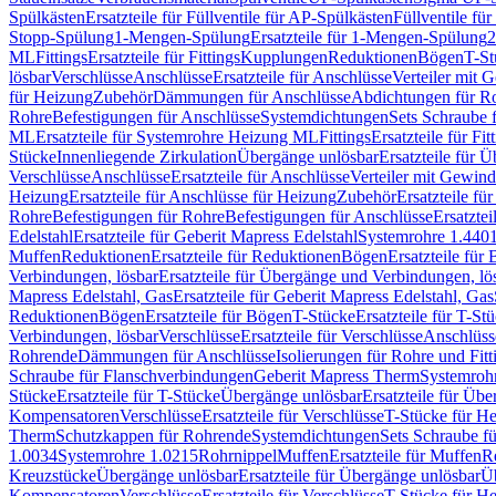
Spülkästen
Ersatzteile für Füllventile für AP-Spülkästen
Füllventile fü
Stopp-Spülung
1-Mengen-Spülung
Ersatzteile für 1-Mengen-Spülung
2
ML
Fittings
Ersatzteile für Fittings
Kupplungen
Reduktionen
Bögen
T-St
lösbar
Verschlüsse
Anschlüsse
Ersatzteile für Anschlüsse
Verteiler mit 
für Heizung
Zubehör
Dämmungen für Anschlüsse
Abdichtungen für Ro
Rohre
Befestigungen für Anschlüsse
Systemdichtungen
Sets Schraube 
ML
Ersatzteile für Systemrohre Heizung ML
Fittings
Ersatzteile für Fit
Stücke
Innenliegende Zirkulation
Übergänge unlösbar
Ersatzteile für 
Verschlüsse
Anschlüsse
Ersatzteile für Anschlüsse
Verteiler mit Gewin
Heizung
Ersatzteile für Anschlüsse für Heizung
Zubehör
Ersatzteile fü
Rohre
Befestigungen für Rohre
Befestigungen für Anschlüsse
Ersatzte
Edelstahl
Ersatzteile für Geberit Mapress Edelstahl
Systemrohre 1.440
Muffen
Reduktionen
Ersatzteile für Reduktionen
Bögen
Ersatzteile für
Verbindungen, lösbar
Ersatzteile für Übergänge und Verbindungen, lö
Mapress Edelstahl, Gas
Ersatzteile für Geberit Mapress Edelstahl, Gas
Reduktionen
Bögen
Ersatzteile für Bögen
T-Stücke
Ersatzteile für T-St
Verbindungen, lösbar
Verschlüsse
Ersatzteile für Verschlüsse
Anschlüss
Rohrende
Dämmungen für Anschlüsse
Isolierungen für Rohre und Fitt
Schraube für Flanschverbindungen
Geberit Mapress Therm
Systemroh
Stücke
Ersatzteile für T-Stücke
Übergänge unlösbar
Ersatzteile für Üb
Kompensatoren
Verschlüsse
Ersatzteile für Verschlüsse
T-Stücke für H
Therm
Schutzkappen für Rohrende
Systemdichtungen
Sets Schraube f
1.0034
Systemrohre 1.0215
Rohrnippel
Muffen
Ersatzteile für Muffen
R
Kreuzstücke
Übergänge unlösbar
Ersatzteile für Übergänge unlösbar
Üb
Kompensatoren
Verschlüsse
Ersatzteile für Verschlüsse
T-Stücke für H