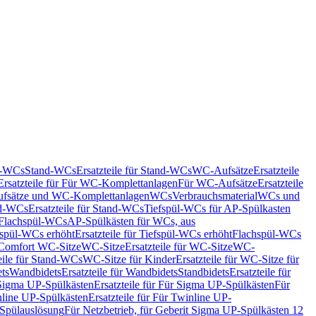
nd-WCs
Stand-WCs
Ersatzteile für Stand-WCs
WC-Aufsätze
Ersatzteile
Ersatzteile für Für WC-Komplettanlagen
Für WC-Aufsätze
Ersatzteile
fsätze und WC-Komplettanlagen
WCs
Verbrauchsmaterial
WCs und
d-WCs
Ersatzteile für Stand-WCs
Tiefspül-WCs für AP-Spülkasten
r Flachspül-WCs
AP-Spülkästen für WCs, aus
fspül-WCs erhöht
Ersatzteile für Tiefspül-WCs erhöht
Flachspül-WCs
r Comfort WC-Sitze
WC-Sitze
Ersatzteile für WC-Sitze
WC-
eile für Stand-WCs
WC-Sitze für Kinder
Ersatzteile für WC-Sitze für
ts
Wandbidets
Ersatzteile für Wandbidets
Standbidets
Ersatzteile für
Sigma UP-Spülkästen
Ersatzteile für Für Sigma UP-Spülkästen
Für
line UP-Spülkästen
Ersatzteile für Für Twinline UP-
 Spülauslösung
Für Netzbetrieb, für Geberit Sigma UP-Spülkästen 12