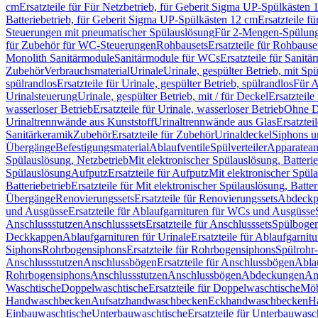
cm
Ersatzteile für Für Netzbetrieb, für Geberit Sigma UP-Spülkästen 
Batteriebetrieb, für Geberit Sigma UP-Spülkästen 12 cm
Ersatzteile f
Steuerungen mit pneumatischer Spülauslösung
Für 2-Mengen-Spülun
für Zubehör für WC-Steuerungen
Rohbausets
Ersatzteile für Rohbause
Monolith Sanitärmodule
Sanitärmodule für WCs
Ersatzteile für Sanit
Zubehör
Verbrauchsmaterial
Urinale
Urinale, gespülter Betrieb, mit Sp
spülrandlos
Ersatzteile für Urinale, gespülter Betrieb, spülrandlos
Für A
Urinalsteuerung
Urinale, gespülter Betrieb, mit / für Deckel
Ersatzteile
wasserloser Betrieb
Ersatzteile für Urinale, wasserloser Betrieb
Ohne D
Urinaltrennwände aus Kunststoff
Urinaltrennwände aus Glas
Ersatztei
Sanitärkeramik
Zubehör
Ersatzteile für Zubehör
Urinaldeckel
Siphons u
Übergänge
Befestigungsmaterial
Ablaufventile
Spülverteiler
Apparatean
Spülauslösung, Netzbetrieb
Mit elektronischer Spülauslösung, Batterie
Spülauslösung
Aufputz
Ersatzteile für Aufputz
Mit elektronischer Spül
Batteriebetrieb
Ersatzteile für Mit elektronischer Spülauslösung, Batter
Übergänge
Renovierungssets
Ersatzteile für Renovierungssets
Abdeckpl
und Ausgüsse
Ersatzteile für Ablaufgarnituren für WCs und Ausgüsse
Anschlussstutzen
Anschlusssets
Ersatzteile für Anschlusssets
Spülbogen
Deckkappen
Ablaufgarnituren für Urinale
Ersatzteile für Ablaufgarnitu
Siphons
Rohrbogensiphons
Ersatzteile für Rohrbogensiphons
Spülrohr
Anschlussstutzen
Anschlussbögen
Ersatzteile für Anschlussbögen
Ablau
Rohrbogensiphons
Anschlussstutzen
Anschlussbögen
Abdeckungen
An
Waschtische
Doppelwaschtische
Ersatzteile für Doppelwaschtische
Möb
Handwaschbecken
Aufsatzhandwaschbecken
Eckhandwaschbecken
H
Einbauwaschtische
Unterbauwaschtische
Ersatzteile für Unterbauwasc