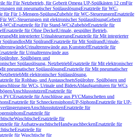
eile für Für Netzbetrieb, für Geberit Omega UP-Spülkästen 12 cm
Für
rungen mit pneumatischer Spülauslösung
Ersatzteile für WC-
ile für Für 1-Mengen-Spülung
Zubehör für WC-Steuerungen
Ersatzteile
ür Für WC-Steuerungen mit elektronischer Spülauslösung
Geberit
nd-WCs
Ersatzteile für Für Stand-WCs
Zubehör
Ersatzteile für
el
Ersatzteile für Ohne Deckel
Urinale, gespülter Betrieb,
uerung
Mit integrierter Urinalsteuerung
Ersatzteile für Mit integrierter
ür Spülrandlos
Mit Spülrand
Ersatzteile für Mit Spülrand
Urinale,
naltrennwände
Urinaltrennwände aus Kunststoff
Ersatzteile für
Ersatzteile für Urinaltrennwände aus
r Spülrohre, Spülbögen und
ronischer Spülauslösung, Netzbetrieb
Ersatzteile für Mit elektronischer
Mit pneumatischer Spülauslösung
Ersatzteile für Mit pneumatischer
 Netzbetrieb
Mit elektronischer Spülauslösung,
atzteile für Rohbau- und Austauschsets
Spülrohre, Spülbögen und
anschlüsse für WCs, Urinale und Bidets
Ablaufgarnituren für WCs
ssbögen
Anschlussstutzen
Ersatzteile für
us PVC
Ersatzteile für Anschlüsse aus PVC
Manschetten und
hons
Ersatzteile für Schneckensiphons
UP-Siphons
Ersatzteile für UP-
enverlängerungen
Anschlussstutzen
Ersatzteile für
ogensiphons
Ersatzteile für
htische
Waschtische
Ersatzteile für
atzteile für Aufsatzwaschtische
Handwaschbecken
Ersatzteile für
htische
Ersatzteile für
atzteile für Waschtische für