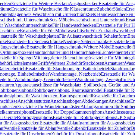
Becken
Ersatzteile für Weitere Becken
Ausgussbecken
Ersatzteile für Au
nräume
Ersatzteile für Waschtische für Klassenräume
Zubehör
Säulen
Ersa
andablagen
Sets Waschtisch mit Unterschrank
Sets Handwaschbecken 
aschtisch mit Unterschrank
Sets Möbelwaschtisch mit Unterschrank
Ersa
für Waschtischunterschränke
Für Handwaschbecken
Ersatzteile für Für
aschtische
Ersatzteile für Für Möbelwaschtische
Für Eckhandwaschbec
rsatzteile für Waschtischplatten
Für Aufsatzwaschtisch Schalenform
Ers
änke
Ersatzteile für Seitenschränke
Niedrige Seitenschränke
Ersatzteile f
ängeschränke
Ersatzteile für Hängeschränke
Weitere Möbel
Ersatzteile 
d Ordnungsboxen
Handtuchhalter und Handtuchhaken
Lichtelemente
Grif
tzteile für Spiegel
Mit integrierter Beleuchtung
Ersatzteile für Mit integr
behör
Lichtelemente
Griffe
Weiteres Zubehör
Steckdosen
Armaturen
Wasc
tteriebetrieb
Ersatzteile für Standmontage, Batteriebetrieb
Standmontage
dmontage, Einhebelmischer
Wandmontage, Netzbetrieb
Ersatzteile für W
teile für Wandmontage, Generatorbetrieb
Wandmontage, Zweigriffmisch
rmaturen
Apparateanschlüsse für Waschplatz, Spülbecken, Geräte und 
 Rohrbogensiphons
Rohrbogensiphons, Raumsparmodell
Ersatzteile für
rohrsiphons für Waschbecken, Raumsparmodell
Ersatzteile für Tauch
nschlüsse
Anschlussstutzen
Anschlussbögen
Abdeckungen
Anschlüsse
Er
aukästen
Ersatzteile für Wandeinbaukästen
Ablaufgarnituren für Spülb
elkammersiphons
Ersatzteile für Doppelkammersiphons
Anschlussstutz
für Geräte
Rohrbogensiphons
Ersatzteile für Rohrbogensiphons
UP-Sipho
en für Ausgussbecken
Ersatzteile für Ablaufgarnituren für Ausgussbecke
ufventile
Ersatzteile für Ablaufventile
Zubehör
Ersatzteile für Zubehör
D
Ersatzteile für Duschrinnen
Zubehör für Duschrinnen
Ersatzteile für Zu