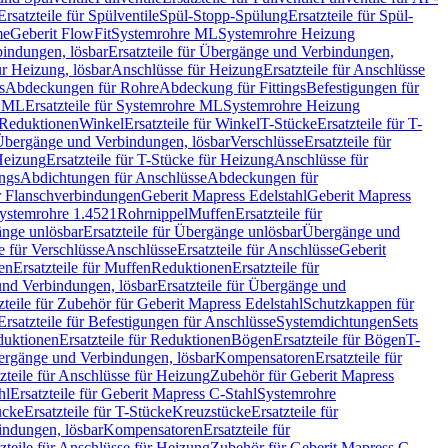
Ersatzteile für Spülventile
Spül-Stopp-Spülung
Ersatzteile für Spül-
me
Geberit FlowFit
Systemrohre ML
Systemrohre Heizung
indungen, lösbar
Ersatzteile für Übergänge und Verbindungen,
r Heizung, lösbar
Anschlüsse für Heizung
Ersatzteile für Anschlüsse
s
Abdeckungen für Rohre
Abdeckung für Fittings
Befestigungen für
e ML
Ersatzteile für Systemrohre ML
Systemrohre Heizung
r Reduktionen
Winkel
Ersatzteile für Winkel
T-Stücke
Ersatzteile für T-
r Übergänge und Verbindungen, lösbar
Verschlüsse
Ersatzteile für
Heizung
Ersatzteile für T-Stücke für Heizung
Anschlüsse für
ngs
Abdichtungen für Anschlüsse
Abdeckungen für
r Flanschverbindungen
Geberit Mapress Edelstahl
Geberit Mapress
 Systemrohre 1.4521
Rohrnippel
Muffen
Ersatzteile für
nge unlösbar
Ersatzteile für Übergänge unlösbar
Übergänge und
le für Verschlüsse
Anschlüsse
Ersatzteile für Anschlüsse
Geberit
en
Ersatzteile für Muffen
Reduktionen
Ersatzteile für
nd Verbindungen, lösbar
Ersatzteile für Übergänge und
zteile für Zubehör für Geberit Mapress Edelstahl
Schutzkappen für
Ersatzteile für Befestigungen für Anschlüsse
Systemdichtungen
Sets
duktionen
Ersatzteile für Reduktionen
Bögen
Ersatzteile für Bögen
T-
bergänge und Verbindungen, lösbar
Kompensatoren
Ersatzteile für
zteile für Anschlüsse für Heizung
Zubehör für Geberit Mapress
hl
Ersatzteile für Geberit Mapress C-Stahl
Systemrohre
ücke
Ersatzteile für T-Stücke
Kreuzstücke
Ersatzteile für
indungen, lösbar
Kompensatoren
Ersatzteile für
zteile für Anschlüsse für Heizung
Zubehör für Geberit Mapress C-