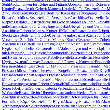
Stahl
Abdichtungen für Rohre und Fittings
Abdeckungen für Rohre
Be
Kupfer
Ersatzteile für Geberit Mapress Kupfer
Muffen
Ersatzteile für 
Zirkulation
Kreuzstücke
Ersatzteile für Kreuzstücke
Übergänge unlösba
lösbar
Verschlüsse
Ersatzteile für Verschlüsse
Anschlüsse
Ersatzteile fü
Mapress Kupfer, Gas
Ersatzteile für Geberit Mapress Kupfer, Gas
Muf
unlösbar
Ersatzteile für Übergänge unlösbar
Übergänge und Verbindun
Anschlüsse
Geberit Mapress Kupfer, FKM blau
Ersatzteile für Geber
Stücke
Ersatzteile für T-Stücke
Übergänge unlösbar
Ersatzteile für Üb
Verschlüsse
Zubehör für Geberit Mapress Kupfer
Ersatzteile für Zube
Anschlüsse
Ersatzteile für Befestigungen für Anschlüsse
Systemdichtu
Hygienespüleinheiten
Sensoren
Kabel
Abdeckungen und Abdeckplatte
mit Hygienespülung
Hygieneeinbaumodule
Ersatzteile für Hygieneei
mit Hygienespülung
Sensoren
Kabel
Netzteile
Ersatzteile für Netzteile
N
Hygienesystem
Gateways
Ersatzteile für Gateways
Konverter
Ersatzteil
Pressanschlüssen
Ersatzteile für Mit FlowFit Pressanschlüssen
Mit Mep
Pressanschlüssen
Probenahmeventile
Kugelhähne
Ersatzteile für Kuge
Pressanschlüssen
Mit Mapress Pressanschlüssen
Ersatzteile für Mit Ma
Mit FlowFit Pressanschlüssen
Mit Mepla Pressanschlüssen
Ersatzteile
Entwässerungssysteme
Geberit Silent-db20
Rohre
Formstücke
Ersatztei
SuperTube
Bögen
Sonderformstücke
Verbindungen
Ersatzteile für Ver
Werkstoffe
Ersatzteile für Übergänge auf andere Werkstoffe
Apparatea
Anschlusssteckmuffen
Zubehör
Rohrschellen
Befestigungen für Rohrsc
Formstücke
Bögen
Ersatzteile für Bögen
Abzweige
Ersatzteile für Abz
Verbindungen
Steckverbindungen
Ersatzteile für Steckverbindungen
Kr