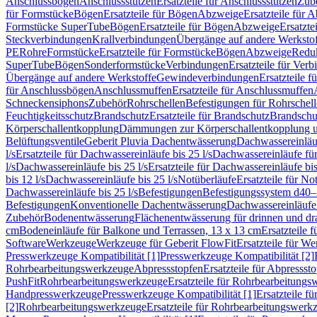
Anschlussbögen
Anschlussstutzen
Ersatzteile für Anschlussstutzen
Zub
für Formstücke
Bögen
Ersatzteile für Bögen
Abzweige
Ersatzteile für 
Formstücke SuperTube
Bögen
Ersatzteile für Bögen
Abzweige
Ersatzte
Steckverbindungen
Krallverbindungen
Übergänge auf andere Werksto
PE
Rohre
Formstücke
Ersatzteile für Formstücke
Bögen
Abzweige
Redu
SuperTube
Bögen
Sonderformstücke
Verbindungen
Ersatzteile für Ver
Übergänge auf andere Werkstoffe
Gewindeverbindungen
Ersatzteile 
für Anschlussbögen
Anschlussmuffen
Ersatzteile für Anschlussmuffen
Schneckensiphons
Zubehör
Rohrschellen
Befestigungen für Rohrschel
Feuchtigkeitsschutz
Brandschutz
Ersatzteile für Brandschutz
Brandschu
Körperschallentkopplung
Dämmungen zur Körperschallentkopplung 
Belüftungsventile
Geberit Pluvia Dachentwässerung
Dachwassereinläu
l/s
Ersatzteile für Dachwassereinläufe bis 25 l/s
Dachwassereinläufe fü
l/s
Dachwassereinläufe bis 25 l/s
Ersatzteile für Dachwassereinläufe bis
bis 12 l/s
Dachwassereinläufe bis 25 l/s
Notüberläufe
Ersatzteile für No
Dachwassereinläufe bis 25 l/s
Befestigungen
Befestigungssystem d40
Befestigungen
Konventionelle Dachentwässerung
Dachwassereinläufe
Zubehör
Bodenentwässerung
Flächenentwässerung für drinnen und d
cm
Bodeneinläufe für Balkone und Terrassen, 13 x 13 cm
Ersatzteile 
Software
Werkzeuge
Werkzeuge für Geberit FlowFit
Ersatzteile für W
Presswerkzeuge Kompatibilität [1]
Presswerkzeuge Kompatibilität [2]
Rohrbearbeitungswerkzeuge
Abpressstopfen
Ersatzteile für Abpressst
PushFit
Rohrbearbeitungswerkzeuge
Ersatzteile für Rohrbearbeitung
Handpresswerkzeuge
Presswerkzeuge Kompatibilität [1]
Ersatzteile f
[2]
Rohrbearbeitungswerkzeuge
Ersatzteile für Rohrbearbeitungswerk