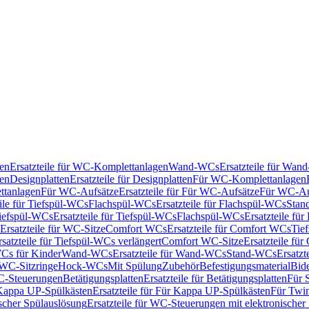
en
Ersatzteile für WC-Komplettanlagen
Wand-WCs
Ersatzteile für Wa
ken
Designplatten
Ersatzteile für Designplatten
Für WC-Komplettanlagen
tanlagen
Für WC-Aufsätze
Ersatzteile für Für WC-Aufsätze
Für WC-Au
eile für Tiefspül-WCs
Flachspül-WCs
Ersatzteile für Flachspül-WCs
Stan
iefspül-WCs
Ersatzteile für Tiefspül-WCs
Flachspül-WCs
Ersatzteile fü
Ersatzteile für WC-Sitze
Comfort WCs
Ersatzteile für Comfort WCs
Tie
rsatzteile für Tiefspül-WCs verlängert
Comfort WC-Sitze
Ersatzteile fü
WCs für Kinder
Wand-WCs
Ersatzteile für Wand-WCs
Stand-WCs
Ersatzt
r WC-Sitzringe
Hock-WCs
Mit Spülung
Zubehör
Befestigungsmaterial
Bide
C-Steuerungen
Betätigungsplatten
Ersatzteile für Betätigungsplatten
Für 
Kappa UP-Spülkästen
Ersatzteile für Für Kappa UP-Spülkästen
Für Twin
scher Spülauslösung
Ersatzteile für WC-Steuerungen mit elektronischer