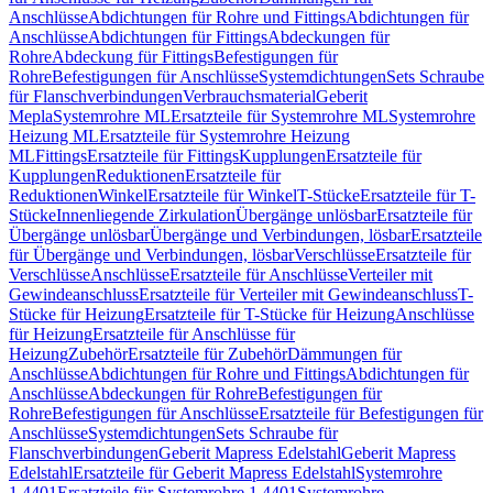
Anschlüsse
Abdichtungen für Rohre und Fittings
Abdichtungen für
Anschlüsse
Abdichtungen für Fittings
Abdeckungen für
Rohre
Abdeckung für Fittings
Befestigungen für
Rohre
Befestigungen für Anschlüsse
Systemdichtungen
Sets Schraube
für Flanschverbindungen
Verbrauchsmaterial
Geberit
Mepla
Systemrohre ML
Ersatzteile für Systemrohre ML
Systemrohre
Heizung ML
Ersatzteile für Systemrohre Heizung
ML
Fittings
Ersatzteile für Fittings
Kupplungen
Ersatzteile für
Kupplungen
Reduktionen
Ersatzteile für
Reduktionen
Winkel
Ersatzteile für Winkel
T-Stücke
Ersatzteile für T-
Stücke
Innenliegende Zirkulation
Übergänge unlösbar
Ersatzteile für
Übergänge unlösbar
Übergänge und Verbindungen, lösbar
Ersatzteile
für Übergänge und Verbindungen, lösbar
Verschlüsse
Ersatzteile für
Verschlüsse
Anschlüsse
Ersatzteile für Anschlüsse
Verteiler mit
Gewindeanschluss
Ersatzteile für Verteiler mit Gewindeanschluss
T-
Stücke für Heizung
Ersatzteile für T-Stücke für Heizung
Anschlüsse
für Heizung
Ersatzteile für Anschlüsse für
Heizung
Zubehör
Ersatzteile für Zubehör
Dämmungen für
Anschlüsse
Abdichtungen für Rohre und Fittings
Abdichtungen für
Anschlüsse
Abdeckungen für Rohre
Befestigungen für
Rohre
Befestigungen für Anschlüsse
Ersatzteile für Befestigungen für
Anschlüsse
Systemdichtungen
Sets Schraube für
Flanschverbindungen
Geberit Mapress Edelstahl
Geberit Mapress
Edelstahl
Ersatzteile für Geberit Mapress Edelstahl
Systemrohre
1.4401
Ersatzteile für Systemrohre 1.4401
Systemrohre