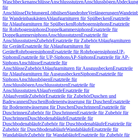
Waschbeckenanschlüsse
Anschlussstutzen
Anschlussbögen
Abdeckung
für
Anschlüsse
Dichtungen
Löthülsen
Standrohre
Verlängerungen
Wandeinb
für Wandeinbaukästen
Ablaufgarnituren für Spülbecken
Ersatzteile
für Ablaufgarnituren für Spülbecken
Rohrbogensiphons
Ersatzteile
für Rohrbogensiphons
Doppelkammersiphons
Ersatzteile für
Doppelkammersiphons
Anschlussstutzen
Ersatzteile für
Anschlussstutzen
Zubehör
Ersatzteile für Zubehör
Ablaufgarnituren
für Geräte
Ersatzteile für Ablaufgarnituren für
Geräte
Rohrbogensiphons
Ersatzteile für Rohrbogensiphons
UP-
Siphons
Ersatzteile für UP-Siphons
AP-Siphons
Ersatzteile für AP-
Siphons
Anschlüsse
Ersatzteile für
Anschlüsse
Zubehör
Ablaufgarnituren für Ausgussbecken
Ersatzteile
für Ablaufgarnituren für Ausgussbecken
Siphons
Ersatzteile für
Siphons
Anschlussbögen
Ersatzteile für
Anschlussbögen
Anschlussstutzen
Ersatzteile für
Anschlussstutzen
Ablaufventile
Ersatzteile für
Ablaufventile
Zubehör
Ersatzteile für Zubehör
Duschen und
Badewannen
Duschen
Bodenentwässerung für Duschen
Ersatzteile
für Bodenentwässerung für Duschen
Duschrinnen
Ersatzteile für
Duschrinnen
Zubehör für Duschrinnen
Ersatzteile für Zubehör für
Duschrinnen
Duschbodenabläufe
Ersatzteile für
Duschbodenabläufe
Zubehör für Duschbodenabläufe
Ersatzteile für
Zubehör für Duschbodenabläufe
Wandabläufe
Ersatzteile für
Wandabläufe
Zubehör für Wandabläufe
Ersatzteile für Zubehör für