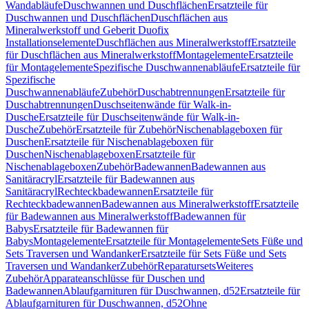
Wandabläufe
Duschwannen und Duschflächen
Ersatzteile für
Duschwannen und Duschflächen
Duschflächen aus
Mineralwerkstoff und Geberit Duofix
Installationselemente
Duschflächen aus Mineralwerkstoff
Ersatzteile
für Duschflächen aus Mineralwerkstoff
Montagelemente
Ersatzteile
für Montagelemente
Spezifische Duschwannenabläufe
Ersatzteile für
Spezifische
Duschwannenabläufe
Zubehör
Duschabtrennungen
Ersatzteile für
Duschabtrennungen
Duschseitenwände für Walk-in-
Dusche
Ersatzteile für Duschseitenwände für Walk-in-
Dusche
Zubehör
Ersatzteile für Zubehör
Nischenablageboxen für
Duschen
Ersatzteile für Nischenablageboxen für
Duschen
Nischenablageboxen
Ersatzteile für
Nischenablageboxen
Zubehör
Badewannen
Badewannen aus
Sanitäracryl
Ersatzteile für Badewannen aus
Sanitäracryl
Rechteckbadewannen
Ersatzteile für
Rechteckbadewannen
Badewannen aus Mineralwerkstoff
Ersatzteile
für Badewannen aus Mineralwerkstoff
Badewannen für
Babys
Ersatzteile für Badewannen für
Babys
Montagelemente
Ersatzteile für Montagelemente
Sets Füße und
Sets Traversen und Wandanker
Ersatzteile für Sets Füße und Sets
Traversen und Wandanker
Zubehör
Reparatursets
Weiteres
Zubehör
Apparateanschlüsse für Duschen und
Badewannen
Ablaufgarnituren für Duschwannen, d52
Ersatzteile für
Ablaufgarnituren für Duschwannen, d52
Ohne