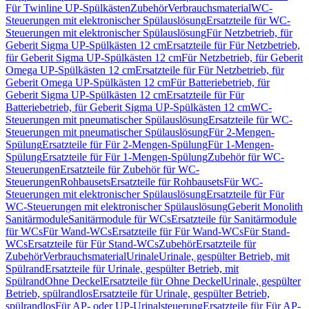
Für Twinline UP-Spülkästen
Zubehör
Verbrauchsmaterial
WC-
Steuerungen mit elektronischer Spülauslösung
Ersatzteile für WC-
Steuerungen mit elektronischer Spülauslösung
Für Netzbetrieb, für
Geberit Sigma UP-Spülkästen 12 cm
Ersatzteile für Für Netzbetrieb,
für Geberit Sigma UP-Spülkästen 12 cm
Für Netzbetrieb, für Geberit
Omega UP-Spülkästen 12 cm
Ersatzteile für Für Netzbetrieb, für
Geberit Omega UP-Spülkästen 12 cm
Für Batteriebetrieb, für
Geberit Sigma UP-Spülkästen 12 cm
Ersatzteile für Für
Batteriebetrieb, für Geberit Sigma UP-Spülkästen 12 cm
WC-
Steuerungen mit pneumatischer Spülauslösung
Ersatzteile für WC-
Steuerungen mit pneumatischer Spülauslösung
Für 2-Mengen-
Spülung
Ersatzteile für Für 2-Mengen-Spülung
Für 1-Mengen-
Spülung
Ersatzteile für Für 1-Mengen-Spülung
Zubehör für WC-
Steuerungen
Ersatzteile für Zubehör für WC-
Steuerungen
Rohbausets
Ersatzteile für Rohbausets
Für WC-
Steuerungen mit elektronischer Spülauslösung
Ersatzteile für Für
WC-Steuerungen mit elektronischer Spülauslösung
Geberit Monolith
Sanitärmodule
Sanitärmodule für WCs
Ersatzteile für Sanitärmodule
für WCs
Für Wand-WCs
Ersatzteile für Für Wand-WCs
Für Stand-
WCs
Ersatzteile für Für Stand-WCs
Zubehör
Ersatzteile für
Zubehör
Verbrauchsmaterial
Urinale
Urinale, gespülter Betrieb, mit
Spülrand
Ersatzteile für Urinale, gespülter Betrieb, mit
Spülrand
Ohne Deckel
Ersatzteile für Ohne Deckel
Urinale, gespülter
Betrieb, spülrandlos
Ersatzteile für Urinale, gespülter Betrieb,
spülrandlos
Für AP- oder UP-Urinalsteuerung
Ersatzteile für Für AP-