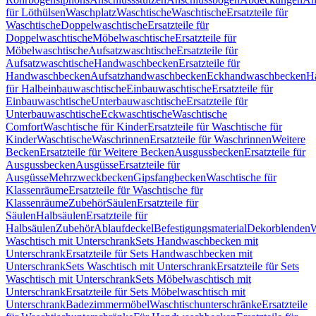
für Löthülsen
Waschplatz
Waschtische
Waschtische
Ersatzteile für
Waschtische
Doppelwaschtische
Ersatzteile für
Doppelwaschtische
Möbelwaschtische
Ersatzteile für
Möbelwaschtische
Aufsatzwaschtische
Ersatzteile für
Aufsatzwaschtische
Handwaschbecken
Ersatzteile für
Handwaschbecken
Aufsatzhandwaschbecken
Eckhandwaschbecken
H
für Halbeinbauwaschtische
Einbauwaschtische
Ersatzteile für
Einbauwaschtische
Unterbauwaschtische
Ersatzteile für
Unterbauwaschtische
Eckwaschtische
Waschtische
Comfort
Waschtische für Kinder
Ersatzteile für Waschtische für
Kinder
Waschtische
Waschrinnen
Ersatzteile für Waschrinnen
Weitere
Becken
Ersatzteile für Weitere Becken
Ausgussbecken
Ersatzteile für
Ausgussbecken
Ausgüsse
Ersatzteile für
Ausgüsse
Mehrzweckbecken
Gipsfangbecken
Waschtische für
Klassenräume
Ersatzteile für Waschtische für
Klassenräume
Zubehör
Säulen
Ersatzteile für
Säulen
Halbsäulen
Ersatzteile für
Halbsäulen
Zubehör
Ablaufdeckel
Befestigungsmaterial
Dekorblenden
W
Waschtisch mit Unterschrank
Sets Handwaschbecken mit
Unterschrank
Ersatzteile für Sets Handwaschbecken mit
Unterschrank
Sets Waschtisch mit Unterschrank
Ersatzteile für Sets
Waschtisch mit Unterschrank
Sets Möbelwaschtisch mit
Unterschrank
Ersatzteile für Sets Möbelwaschtisch mit
Unterschrank
Badezimmermöbel
Waschtischunterschränke
Ersatzteile