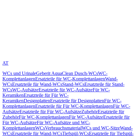
AT
WCs und Urinale
Geberit AquaClean Dusch-WCs
WC-
Komplettanlagen
Ersatzteile für WC-Komplettanlagen
Wand-
WCs
Ersatzteile für Wand-WCs
Stand-WCs
Ersatzteile für Stand-
WCs
WC-Aufsätze
Ersatzteile für WC-Aufsätze
Für WC-
Keramiken
Ersatzteile für Für WC-
Keramiken
Designplatten
Ersatzteile für Designplatten
Für WC-
Komplettanlagen
Ersatzteile für Für WC-Komplettanlagen
Für WC-
Aufsätze
Ersatzteile für Für WC-Aufsätze
Zubehör
Ersatzteile für
Zubehör
Für WC-Komplettanlagen
Für WC-Aufsätze
Ersatzteile für
Für WC-Aufsätze
Für WC-Aufsätze und WC-
Komplettanlagen
WCs
Verbrauchsmaterial
WCs und WC-Sitze
Wand-
WCs
Ersatzteile für Wand-WCs
Tiefspül-WCs
Ersatzteile für Tiefspül-