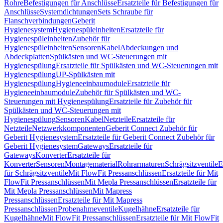
Rohre
Befestigungen für Anschlüsse
Ersatzteile für Befestigungen für
Anschlüsse
Systemdichtungen
Sets Schraube für
Flanschverbindungen
Geberit
Hygienesystem
Hygienespüleinheiten
Ersatzteile für
Hygienespüleinheiten
Zubehör für
Hygienespüleinheiten
Sensoren
Kabel
Abdeckungen und
Abdeckplatten
Spülkästen und WC-Steuerungen mit
Hygienespülung
Ersatzteile für Spülkästen und WC-Steuerungen mit
Hygienespülung
UP-Spülkästen mit
Hygienespülung
Hygieneeinbaumodule
Ersatzteile für
Hygieneeinbaumodule
Zubehör für Spülkästen und WC-
Steuerungen mit Hygienespülung
Ersatzteile für Zubehör für
Spülkästen und WC-Steuerungen mit
Hygienespülung
Sensoren
Kabel
Netzteile
Ersatzteile für
Netzteile
Netzwerkkomponenten
Geberit Connect Zubehör für
Geberit Hygienesystem
Ersatzteile für Geberit Connect Zubehör für
Geberit Hygienesystem
Gateways
Ersatzteile für
Gateways
Konverter
Ersatzteile für
Konverter
Sensoren
Montagematerial
Rohrarmaturen
Schrägsitzventile
E
für Schrägsitzventile
Mit FlowFit Pressanschlüssen
Ersatzteile für Mit
FlowFit Pressanschlüssen
Mit Mepla Pressanschlüssen
Ersatzteile für
Mit Mepla Pressanschlüssen
Mit Mapress
Pressanschlüssen
Ersatzteile für Mit Mapress
Pressanschlüssen
Probenahmeventile
Kugelhähne
Ersatzteile für
Kugelhähne
Mit FlowFit Pressanschlüssen
Ersatzteile für Mit FlowFit