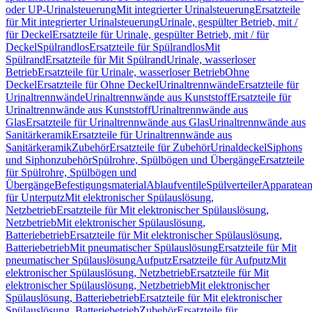
oder UP-Urinalsteuerung
Mit integrierter Urinalsteuerung
Ersatzteile
für Mit integrierter Urinalsteuerung
Urinale, gespülter Betrieb, mit /
für Deckel
Ersatzteile für Urinale, gespülter Betrieb, mit / für
Deckel
Spülrandlos
Ersatzteile für Spülrandlos
Mit
Spülrand
Ersatzteile für Mit Spülrand
Urinale, wasserloser
Betrieb
Ersatzteile für Urinale, wasserloser Betrieb
Ohne
Deckel
Ersatzteile für Ohne Deckel
Urinaltrennwände
Ersatzteile für
Urinaltrennwände
Urinaltrennwände aus Kunststoff
Ersatzteile für
Urinaltrennwände aus Kunststoff
Urinaltrennwände aus
Glas
Ersatzteile für Urinaltrennwände aus Glas
Urinaltrennwände aus
Sanitärkeramik
Ersatzteile für Urinaltrennwände aus
Sanitärkeramik
Zubehör
Ersatzteile für Zubehör
Urinaldeckel
Siphons
und Siphonzubehör
Spülrohre, Spülbögen und Übergänge
Ersatzteile
für Spülrohre, Spülbögen und
Übergänge
Befestigungsmaterial
Ablaufventile
Spülverteiler
Apparatean
für Unterputz
Mit elektronischer Spülauslösung,
Netzbetrieb
Ersatzteile für Mit elektronischer Spülauslösung,
Netzbetrieb
Mit elektronischer Spülauslösung,
Batteriebetrieb
Ersatzteile für Mit elektronischer Spülauslösung,
Batteriebetrieb
Mit pneumatischer Spülauslösung
Ersatzteile für Mit
pneumatischer Spülauslösung
Aufputz
Ersatzteile für Aufputz
Mit
elektronischer Spülauslösung, Netzbetrieb
Ersatzteile für Mit
elektronischer Spülauslösung, Netzbetrieb
Mit elektronischer
Spülauslösung, Batteriebetrieb
Ersatzteile für Mit elektronischer
Spülauslösung, Batteriebetrieb
Zubehör
Ersatzteile für