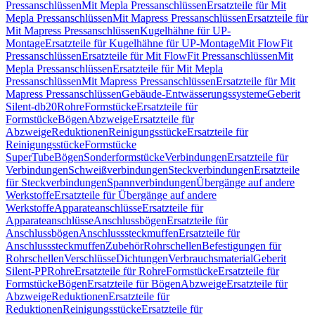
Pressanschlüssen
Mit Mepla Pressanschlüssen
Ersatzteile für Mit
Mepla Pressanschlüssen
Mit Mapress Pressanschlüssen
Ersatzteile für
Mit Mapress Pressanschlüssen
Kugelhähne für UP-
Montage
Ersatzteile für Kugelhähne für UP-Montage
Mit FlowFit
Pressanschlüssen
Ersatzteile für Mit FlowFit Pressanschlüssen
Mit
Mepla Pressanschlüssen
Ersatzteile für Mit Mepla
Pressanschlüssen
Mit Mapress Pressanschlüssen
Ersatzteile für Mit
Mapress Pressanschlüssen
Gebäude-Entwässerungssysteme
Geberit
Silent-db20
Rohre
Formstücke
Ersatzteile für
Formstücke
Bögen
Abzweige
Ersatzteile für
Abzweige
Reduktionen
Reinigungsstücke
Ersatzteile für
Reinigungsstücke
Formstücke
SuperTube
Bögen
Sonderformstücke
Verbindungen
Ersatzteile für
Verbindungen
Schweißverbindungen
Steckverbindungen
Ersatzteile
für Steckverbindungen
Spannverbindungen
Übergänge auf andere
Werkstoffe
Ersatzteile für Übergänge auf andere
Werkstoffe
Apparateanschlüsse
Ersatzteile für
Apparateanschlüsse
Anschlussbögen
Ersatzteile für
Anschlussbögen
Anschlusssteckmuffen
Ersatzteile für
Anschlusssteckmuffen
Zubehör
Rohrschellen
Befestigungen für
Rohrschellen
Verschlüsse
Dichtungen
Verbrauchsmaterial
Geberit
Silent-PP
Rohre
Ersatzteile für Rohre
Formstücke
Ersatzteile für
Formstücke
Bögen
Ersatzteile für Bögen
Abzweige
Ersatzteile für
Abzweige
Reduktionen
Ersatzteile für
Reduktionen
Reinigungsstücke
Ersatzteile für