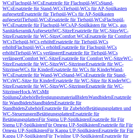
WCs
Flachspül-WCs
Ersatzteile für Flachspül-WCs
Stand-
WCs
Ersatzteile für Stand-WCs
Tiefspül-WCs für AP-Spülkasten
aufgesetzt
Ersatzteile für Tiefspül-WCs für AP-Spülkasten
aufgesetzt
Tiefspül-WCs
Ersatzteile für Tiefspül-WCs
Flachspül-
WCs
Ersatzteile für Flachspül-WCs
AP-Spülkästen für WCs, aus
Sanitärkeramik
Aufgesetzt
WC-Sitze
Ersatzteile für WC-Sitze
WC-
Sitze
Ersatzteile für WC-Sitze
Comfort WCs
Ersatzteile für Comfort
WCs
Tiefspül-WCs erhöht
Ersatzteile für Tiefspül-WCs
erhöht
Flachspül-WCs erhöht
Ersatzteile für Flachspül-WCs
erhöht
Tiefspül-WCs verlängert
Ersatzteile für Tiefspül-WCs
verlängert
Comfort WC-Sitze
Ersatzteile für Comfort WC-Sitze
WC-
Sitze
Ersatzteile für WC-Sitze
WC-Sitzringe
Ersatzteile für WC-
Sitzringe
WCs für Kinder
Ersatzteile für WCs für Kinder
Wand-
WCs
Ersatzteile für Wand-WCs
Stand-WCs
Ersatzteile für Stand-
WCs
WC-Sitze für Kinder
Ersatzteile für WC-Sitze für Kinder
WC-
Sitze
Ersatzteile für WC-Sitze
WC-Sitzringe
Ersatzteile für WC-
Sitzringe
Hock-WCs
Mit
Spülung
Zubehör
Befestigungsmaterial
Bidets
Wandbidets
Ersatzteile
für Wandbidets
Standbidets
Ersatzteile für
Standbidets
Zubehör
Ersatzteile für Zubehör
Betätigungsplatten und
WC-Steuerungen
Betätigungsplatten
Ersatzteile für
Betätigungsplatten
Für Sigma UP-Spülkästen
Ersatzteile für Für
Sigma UP-Spülkästen
Für Omega UP-Spülkästen
Ersatzteile für Für
Omega UP-Spülkästen
Für Kappa UP-Spülkästen
Ersatzteile für Für
Kappa UP-Spülkästen
Für Twinline UP-Spülkästen
Ersatzteile für