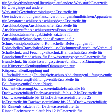
für Steckverbindungen
Übergänge auf andere Werkstoffe
Ersatzteile
für Übergänge auf andere
Werkstoffe
Gewindeverbindungen
Ersatzteile für
Gewindeverbindungen
Flanschverbindungen
Bundbüchsen
Apparatean
für Apparateanschlüsse
Anschlussbögen
Ersatzteile für
Anschlussbögen
Anschlussmuffen
Ersatzteile für
Anschlussmuffen
Anschlussstutzen
Ersatzteile für
Anschlussstutzen
Fertigabläufe
Ersatzteile für
Fertigabläufe
Schneckensiphons
Ersatzteile für
Schneckensiphons
Zubehör
Rohrschellen
Befestigungen für
Rohrschellen
Tragschalen
Verschlüsse
Dichtungen
Bauschutze
Verbrauc
Schallschutz und Feuchtigkeitsschutz
Brandschutz
Ersatzteile für
Brandschutz
Brandschutz für Entwässerungssysteme
Ersatzteile für
Brandschutz für Entwässerungssysteme
Schallschutz
Dämmungen
zur Körperschallentkopplung
Dämmungen zur
Körperschallentkopplung und
Luftschalldämmung
Feuchtigkeitsschutz
Abdichtungen
Lüftungsventile
für Entwässerung
Belüftungsventile
Ersatzteile für
Belüftungsventile
Geberit Pluvia
Dachentwässerung
Dachwassereinläufe
Ersatzteile für
Dachwassereinläufe
Dachwassereinläufe bis 12 l/s
Ersatzteile für
Dachwassereinläufe bis 12 l/s
Dachwassereinläufe bis 25
l/s
Ersatzteile für Dachwassereinläufe bis 25 l/s
Dachwassereinläufe
für Rinnen
Ersatzteile für Dachwassereinläufe für
Rinnen
Dachwassereinläufe bis 12 l/s
Ersatzteile für