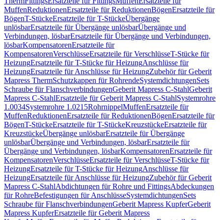
Therm
Fittings
Ersatzteile für Fittings
Muffen
Ersatzteile für
Muffen
Reduktionen
Ersatzteile für Reduktionen
Bögen
Ersatzteile für
Bögen
T-Stücke
Ersatzteile für T-Stücke
Übergänge
unlösbar
Ersatzteile für Übergänge unlösbar
Übergänge und
Verbindungen, lösbar
Ersatzteile für Übergänge und Verbindungen,
lösbar
Kompensatoren
Ersatzteile für
Kompensatoren
Verschlüsse
Ersatzteile für Verschlüsse
T-Stücke für
Heizung
Ersatzteile für T-Stücke für Heizung
Anschlüsse für
Heizung
Ersatzteile für Anschlüsse für Heizung
Zubehör für Geberit
Mapress Therm
Schutzkappen für Rohrende
Systemdichtungen
Sets
Schraube für Flanschverbindungen
Geberit Mapress C-Stahl
Geberit
Mapress C-Stahl
Ersatzteile für Geberit Mapress C-Stahl
Systemrohre
1.0034
Systemrohre 1.0215
Rohrnippel
Muffen
Ersatzteile für
Muffen
Reduktionen
Ersatzteile für Reduktionen
Bögen
Ersatzteile für
Bögen
T-Stücke
Ersatzteile für T-Stücke
Kreuzstücke
Ersatzteile für
Kreuzstücke
Übergänge unlösbar
Ersatzteile für Übergänge
unlösbar
Übergänge und Verbindungen, lösbar
Ersatzteile für
Übergänge und Verbindungen, lösbar
Kompensatoren
Ersatzteile für
Kompensatoren
Verschlüsse
Ersatzteile für Verschlüsse
T-Stücke für
Heizung
Ersatzteile für T-Stücke für Heizung
Anschlüsse für
Heizung
Ersatzteile für Anschlüsse für Heizung
Zubehör für Geberit
Mapress C-Stahl
Abdichtungen für Rohre und Fittings
Abdeckungen
für Rohre
Befestigungen für Anschlüsse
Systemdichtungen
Sets
Schraube für Flanschverbindungen
Geberit Mapress Kupfer
Geberit
Mapress Kupfer
Ersatzteile für Geberit Mapress