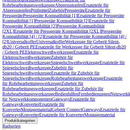
Rohrbearbeitungswerkzeuge
Abpressstopfen
Ersatzteile für
Abpressstopfen
Prüfmittel
Zubehör
Pressgeräte
Ersatzteile für
Pressgeräte
Pressgeräte Kompatibilität [1]
Ersatzteile für Pressgeräte
Kompatibilität [1]
Pressgeräte Kompatibilität [2]
Ersatzteile für
Pressgeräte Kompatibilität [2]
Pressgeräte Kompatibilität
[2XL]
Ersatzteile für Pressgeräte Kompatibilität [2XL]
Pressgeräte
Kompatibilität [4] / [2]
Ersatzteile für Pressgeräte Kompatibilität [4] /
[2]
Universalkoffer
Universalkoffer
Werkzeuge für Geberit Silent-
db20 / Geberit PE
Ersatzteile für Werkzeuge für Geberit Silent-db20
/ Geberit PE
Elektroschweißwerkzeuge
Ersatzteile für
Elektroschweißwerkzeuge
Zubehör für
Elektroschweißwerkzeuge
Spiegelschweißwerkzeuge
Ersatzteile für
Spiegelschweißwerkzeuge
Zubehör für
Spiegelschweißwerkzeuge
Ersatzteile für Zubehör für
Spiegelschweißwerkzeuge
Rohrbearbeitungswerkzeuge
Ersatzteile
für Rohrbearbeitungswerkzeuge
Zubehör für
Rohrbearbeitungswerkzeuge
Ersatzteile für Zubehör für
Rohrbearbeitungswerkzeuge
Bedienhilfen
Fernbedienungen
Netzwerk
für Netzwerkkomponenten
Gateways
Ersatzteile für
Gateways
Konverter
Ersatzteile für
Konverter
Montagematerial
Geberit Connect
Gateways
Ersatzteile für
Gateways
Konverter
Ersatzteile für Konverter
Montagematerial
Produktkategorien
Badserien