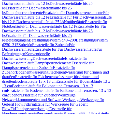
Dachwassereinläufe bis 12 l/s
Dachwassereinläufe bis 25
l/s
Ersatzteile für Dachwassereinläufe bis 25
l/s
Dampfsperrenelemente
Ersatzteile für Dampfsperrenelemente
Für
Dachwassereinläufe bis 12 l/s
Ersatzteile für Für Dachwassereinläufe
bis 12 l/s
Dachwassereinläufe bis 25 l/s
Notüberläufe
Ersatzteile für
Notüberläufe
Für Dachwassereinläufe bis 12 l/s
Ersatzteile für Für
Dachwassereinläufe bis 12 l/s
Dachwassereinläufe bis 25
l/s
Ersatzteile für Dachwassereinläufe bis 25
l/s
Befestigungen
Befestigungssystem d40–200
Befestigungssystem
d250–315
Zubehör
Ersatzteile für Zubehör
Für
Dachwassereinläufe
Ersatzteile für Für Dachwassereinläufe
Für
Befestigungen
Konventionelle
Dachentwässerung
Dachwassereinläufe
Ersatzteile für
Dachwassereinläufe
Dampfsperrenelemente
Ersatzteile für
Dampfsperrenelemente
Zubehör
Ersatzteile für
Zubehör
Bodenentwässerung
Flächenentwässerung für drinnen und
draußen
Ersatzteile für Flächenentwässerung für drinnen und
draußen
Bodenabläufe 13 x 13 cm
Ersatzteile für Bodenabläufe 13 x
13 cm
Bodeneinläufe für Balkone und Terrassen, 13 x 13
cm
Ersatzteile für Bodeneinläufe für Balkone und Terrassen, 13 x 13
cm
Zubehör
Ersatzteile für Zubehör
Werkzeuge,
Netzwerkkomponenten und Software
Werkzeuge
Werkzeuge für
Geberit FlowFit
Ersatzteile für Werkzeuge für Geberit
FlowFit
Handpresswerkzeuge
Ersatzteile für
Handpresswerkzeuge
Presswerkzeuge Kompatibilität [1]
Ersatzteile