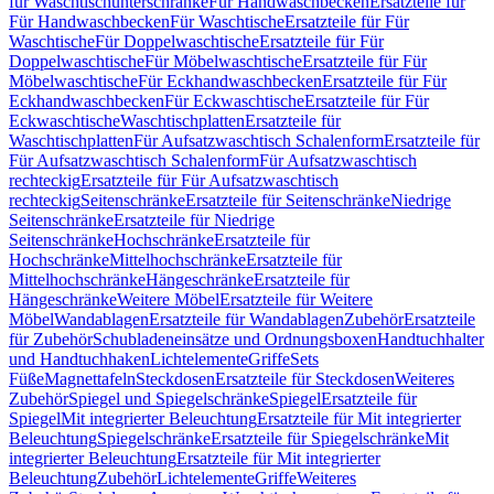
für Waschtischunterschränke
Für Handwaschbecken
Ersatzteile für
Für Handwaschbecken
Für Waschtische
Ersatzteile für Für
Waschtische
Für Doppelwaschtische
Ersatzteile für Für
Doppelwaschtische
Für Möbelwaschtische
Ersatzteile für Für
Möbelwaschtische
Für Eckhandwaschbecken
Ersatzteile für Für
Eckhandwaschbecken
Für Eckwaschtische
Ersatzteile für Für
Eckwaschtische
Waschtischplatten
Ersatzteile für
Waschtischplatten
Für Aufsatzwaschtisch Schalenform
Ersatzteile für
Für Aufsatzwaschtisch Schalenform
Für Aufsatzwaschtisch
rechteckig
Ersatzteile für Für Aufsatzwaschtisch
rechteckig
Seitenschränke
Ersatzteile für Seitenschränke
Niedrige
Seitenschränke
Ersatzteile für Niedrige
Seitenschränke
Hochschränke
Ersatzteile für
Hochschränke
Mittelhochschränke
Ersatzteile für
Mittelhochschränke
Hängeschränke
Ersatzteile für
Hängeschränke
Weitere Möbel
Ersatzteile für Weitere
Möbel
Wandablagen
Ersatzteile für Wandablagen
Zubehör
Ersatzteile
für Zubehör
Schubladeneinsätze und Ordnungsboxen
Handtuchhalter
und Handtuchhaken
Lichtelemente
Griffe
Sets
Füße
Magnettafeln
Steckdosen
Ersatzteile für Steckdosen
Weiteres
Zubehör
Spiegel und Spiegelschränke
Spiegel
Ersatzteile für
Spiegel
Mit integrierter Beleuchtung
Ersatzteile für Mit integrierter
Beleuchtung
Spiegelschränke
Ersatzteile für Spiegelschränke
Mit
integrierter Beleuchtung
Ersatzteile für Mit integrierter
Beleuchtung
Zubehör
Lichtelemente
Griffe
Weiteres