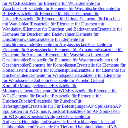
für WCs
Ersatzteile für Elemente für WCs
Elemente für
Waschtische
Ersatzteile für Elemente für Waschtische
Elemente für
Bidets
Ersatzteile für Elemente für Bidets
Elemente für
Urinale
Ersatzteile für Elemente für Urinale
Elemente für Duschen
mit Wandablauf
Ersatzteile für Elemente für Duschen mit
Wandablauf
Elemente für Duschen und Badewannen
Ersatzteile für
Elemente für Duschen und Badewannen
Elemente für
Duschtrennwände
Ersatzteile für Elemente für
Duschtrennwände
Elemente für Ausgussbecken
Ersatzteile für
Elemente für Ausgussbecken
Elemente für Armaturen
Ersatzteile für
Elemente für Armaturen
Elemente für Waschmaschinen und
Geschirrspüler
Ersatzteile für Elemente für Waschmaschinen und
Geschirrspüler
Elemente für Konsollasten
Ersatzteile für Elemente für
Konsollasten
Elemente für Küchenspülen
Ersatzteile für Elemente für
Küchenspülen
Elemente für Wandspeicher
Ersatzteile für Elemente
für Wandspeicher
Zubehör
Ersatzteile für Zubehör
Geberit
Kombifix
Montageelemente
Ersatzteile für
Montageelemente
Elemente für WCs
Ersatzteile für Elemente für
WCs
Elemente für Duschen
Ersatzteile für Elemente für
Duschen
Zubehör
Ersatzteile für Zubehör
Für
Befestigungen
Ersatzteile für Für Befestigungen
AP-Spülkästen
AP-
Spülkästen für WCs, aus Kunststoff
Ersatzteile für AP-Spülkästen
für WCs, aus Kunststoff
Aufgesetzt
Ersatzteile für
Aufgesetzt
Hochhängend
Ersatzteile für Hochhängend
Tief- und
halbhochhängend
Ersatzteile für Tief- und halbhochhängend
AP-