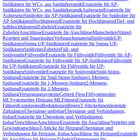
Spülkästen für WCs, aus Sanitärkeramik
Ersatzteile für AP-
Spülkästen für WCs, aus Sanitärkeramik
Aufgesetzt
Ersatzteile für
Aufgesetzt
Spülrohre für AP-Spülkästen
Ersatzteile für Spülrohre für
AP-Spülkästen
Hochhängend
Ersatzteile für Hochhängend
Tief- und
halbhochhängend
Zubehör
Ersatzteile für
Zubehör
Anschlüsse
Ersatzteile für Anschlüsse
Manschetten
Nippel,
Rosetten und Staueinsätze
Verbrauchsmaterial
Spülventile
UP-
Spülkästen
Sigma UP-Spülkästen
Ersatzteile für Sigma UP-
Spülkästen
Spülrohre
Zubehör
Füll- und
Spülventile
Füllventile
Ersatzteile für Füllventile
Füllventile für AP-
Spülkästen
Ersatzteile für Füllventile für AP-Spülkästen
Füllventile
für UP-Spülkästen
Ersatzteile für Füllventile für UP-
Spülkästen
Spülventile
Ersatzteile für Spülventile
Spül-Stopp-
Spülung
Ersatzteile für Spül-Stopp-Spülung
1-Mengen-
Spülung
Ersatzteile für 1-Mengen-Spülung
2-Mengen-
Spülung
Ersatzteile für 2-Mengen-
Spülung
Versorgungssysteme
Geberit FlowFit
Systemrohre
ML
Systemrohre Heizung ML
Fittings
Ersatzteile für
Fittings
Kupplungen
Reduktionen
Bögen
T-Stücke
Innenliegende
Zirkulation
Übergänge unlösbar
Übergänge und Verbindungen,
lösbar
Ersatzteile für Übergänge und Verbindungen,
lösbar
Verschlüsse
Anschlüsse
Ersatzteile für Anschlüsse
Verteiler mit
Gewindeanschluss
T-Stücke für Heizung
Übergänge und
Verbindungen für Heizung, lösbar
Anschlüsse für Heizung
Ersatzteile
für Anschlüsse für Heizung
Zubehör
Dämmungen für