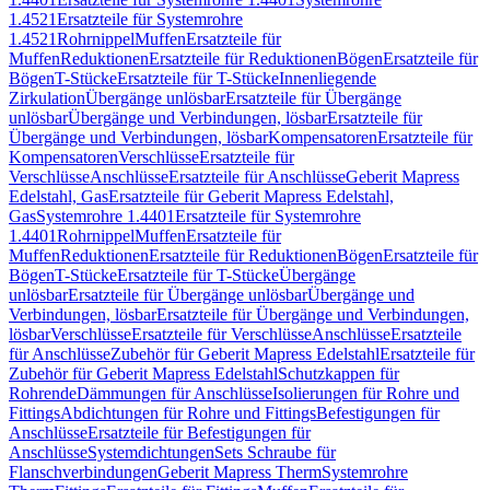
1.4521
Ersatzteile für Systemrohre
1.4521
Rohrnippel
Muffen
Ersatzteile für
Muffen
Reduktionen
Ersatzteile für Reduktionen
Bögen
Ersatzteile für
Bögen
T-Stücke
Ersatzteile für T-Stücke
Innenliegende
Zirkulation
Übergänge unlösbar
Ersatzteile für Übergänge
unlösbar
Übergänge und Verbindungen, lösbar
Ersatzteile für
Übergänge und Verbindungen, lösbar
Kompensatoren
Ersatzteile für
Kompensatoren
Verschlüsse
Ersatzteile für
Verschlüsse
Anschlüsse
Ersatzteile für Anschlüsse
Geberit Mapress
Edelstahl, Gas
Ersatzteile für Geberit Mapress Edelstahl,
Gas
Systemrohre 1.4401
Ersatzteile für Systemrohre
1.4401
Rohrnippel
Muffen
Ersatzteile für
Muffen
Reduktionen
Ersatzteile für Reduktionen
Bögen
Ersatzteile für
Bögen
T-Stücke
Ersatzteile für T-Stücke
Übergänge
unlösbar
Ersatzteile für Übergänge unlösbar
Übergänge und
Verbindungen, lösbar
Ersatzteile für Übergänge und Verbindungen,
lösbar
Verschlüsse
Ersatzteile für Verschlüsse
Anschlüsse
Ersatzteile
für Anschlüsse
Zubehör für Geberit Mapress Edelstahl
Ersatzteile für
Zubehör für Geberit Mapress Edelstahl
Schutzkappen für
Rohrende
Dämmungen für Anschlüsse
Isolierungen für Rohre und
Fittings
Abdichtungen für Rohre und Fittings
Befestigungen für
Anschlüsse
Ersatzteile für Befestigungen für
Anschlüsse
Systemdichtungen
Sets Schraube für
Flanschverbindungen
Geberit Mapress Therm
Systemrohre