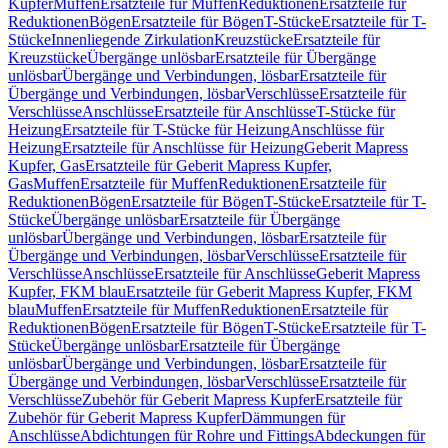
Kupfer
Muffen
Ersatzteile für Muffen
Reduktionen
Ersatzteile für
Reduktionen
Bögen
Ersatzteile für Bögen
T-Stücke
Ersatzteile für T-
Stücke
Innenliegende Zirkulation
Kreuzstücke
Ersatzteile für
Kreuzstücke
Übergänge unlösbar
Ersatzteile für Übergänge
unlösbar
Übergänge und Verbindungen, lösbar
Ersatzteile für
Übergänge und Verbindungen, lösbar
Verschlüsse
Ersatzteile für
Verschlüsse
Anschlüsse
Ersatzteile für Anschlüsse
T-Stücke für
Heizung
Ersatzteile für T-Stücke für Heizung
Anschlüsse für
Heizung
Ersatzteile für Anschlüsse für Heizung
Geberit Mapress
Kupfer, Gas
Ersatzteile für Geberit Mapress Kupfer,
Gas
Muffen
Ersatzteile für Muffen
Reduktionen
Ersatzteile für
Reduktionen
Bögen
Ersatzteile für Bögen
T-Stücke
Ersatzteile für T-
Stücke
Übergänge unlösbar
Ersatzteile für Übergänge
unlösbar
Übergänge und Verbindungen, lösbar
Ersatzteile für
Übergänge und Verbindungen, lösbar
Verschlüsse
Ersatzteile für
Verschlüsse
Anschlüsse
Ersatzteile für Anschlüsse
Geberit Mapress
Kupfer, FKM blau
Ersatzteile für Geberit Mapress Kupfer, FKM
blau
Muffen
Ersatzteile für Muffen
Reduktionen
Ersatzteile für
Reduktionen
Bögen
Ersatzteile für Bögen
T-Stücke
Ersatzteile für T-
Stücke
Übergänge unlösbar
Ersatzteile für Übergänge
unlösbar
Übergänge und Verbindungen, lösbar
Ersatzteile für
Übergänge und Verbindungen, lösbar
Verschlüsse
Ersatzteile für
Verschlüsse
Zubehör für Geberit Mapress Kupfer
Ersatzteile für
Zubehör für Geberit Mapress Kupfer
Dämmungen für
Anschlüsse
Abdichtungen für Rohre und Fittings
Abdeckungen für