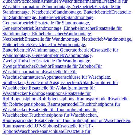
Zubehör
Steckdosen
Armaturen
Waschtischarmaturen
Ersatzteile für
Waschtischarmaturen
Standmontage, Netzbetrieb
Ersatzteile für
Standmontage, Netzbetrieb
Standmontage, Batteriebetrieb
Ersatzteile
für Standmontage, Batteriebetrieb
Standmontage,
Generatorbetrieb
Ersatzteile für Standmontage,
Generatorbetrieb
Standmontage, Einhebelmischer
Ersatzteile für
Standmontage, Einhebelmischer
Wandmontage,
Netzbetrieb
Ersatzteile für Wandmontage, Netzbetrieb
Wandmontage,
Batteriebetrieb
Ersatzteile für Wandmontage,
Batteriebetrieb
Wandmontage, Generatorbetrieb
Ersatzteile für
Wandmontage, Generatorbetrieb
Wandmontage,
Zweigriffmischer
Ersatzteile für Wandmontage,
Zweigriffmischer
Zubehör
Ersatzteile für Zubehör
Für
Waschtischarmaturen
Ersatzteile für Für
Waschtischarmaturen
Apparateanschlüsse für Waschplatz,
Spülbecken, Geräte und Ausgussbecken
Ablaufgarnituren für
Waschbecken
Ersatzteile für Ablaufgarnituren für
Waschbecken
Rohrbogensiphons
Ersatzteile für
Rohrbogensiphons
Rohrbogensiphons, Raumsparmodell
Ersatzteile
für Rohrbogensiphons, Raumsparmodell
Tauchrohrsiphons für
Waschbecken
Ersatzteile für Tauchrohrsiphons für
Waschbecken
Tauchrohrsiphons für Waschbecken,
Raumsparmodell
Ersatzteile für Tauchrohrsiphons für Waschbecken,
Raumsparmodell
UP-Siphons
Ersatzteile für UP-
Siphons
Waschbeckenanschlüsse
Ersatzteile für