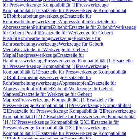
für Presswerkzeuge Kompatibilität [1]
Presswerkzeuge
Kompatibilität [2]
Ersatzteile für Presswerkzeuge Kompatibilität
[2]
Rohrbearbeitungswerkzeuge
Ersatzteile für
Rohrbearbeitungswerkzeuge
Abpressstopfen
Ersatzteile für
Abpressstopfen
Prüfmittel
Zubehör
Ersatzteile für Zubehör
Werkzeuge
für Geberit PushFit
Ersatzteile für Werkzeuge für Geberit
PushFit
Rohrbearbeitungswerkzeuge
Ersatzteile für
Rohrbearbeitungswerkzeuge
Werkzeuge für Geberit
Mepla
Ersatzteile für Werkzeuge für Geberit
Mepla
Handpresswerkzeuge
Ersatzteile für
Handpresswerkzeuge
Presswerkzeuge Kompatibilität [1]
Ersatzteile
für Presswerkzeuge Kompatibilität [1]
Presswerkzeuge
Kompatibilität [2]
Ersatzteile für Presswerkzeuge Kompatibilität
[2]
Rohrbearbeitungswerkzeuge
Ersatzteile für
Rohrbearbeitungswerkzeuge
Abpressstopfen
Ersatzteile für
Abpressstopfen
Prüfmittel
Zubehör
Werkzeuge für Geberit
Mapress
Ersatzteile für Werkzeuge für Geberit
Mapress
Presswerkzeuge Kompatibilität [1]
Ersatzteile für
Presswerkzeuge Kompatibilität [1]
Presswerkzeuge Kompatibilität
[2]
Ersatzteile für Presswerkzeuge Kompatibilität [2]
Presswerkzeuge
Kompatibilität [1] / [2]
Ersatzteile für Presswerkzeuge Kompatibilität
[1] / [2]
Presswerkzeuge Kompatibilität [2XL]
Ersatzteile für
Presswerkzeuge Kompatibilität [2XL]
Presswerkzeuge
Kompatibilität [4]
Ersatzteile für Presswerkzeuge Kompatibilität
[4]
Rohrbearbeitungswerkzeuge
Ersatzteile für