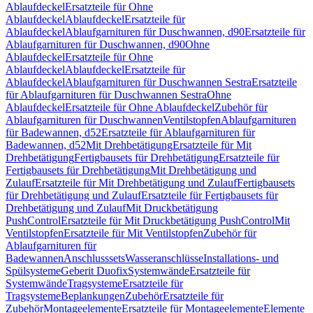
Ablaufdeckel
Ersatzteile für Ohne
Ablaufdeckel
Ablaufdeckel
Ersatzteile für
Ablaufdeckel
Ablaufgarnituren für Duschwannen, d90
Ersatzteile für
Ablaufgarnituren für Duschwannen, d90
Ohne
Ablaufdeckel
Ersatzteile für Ohne
Ablaufdeckel
Ablaufdeckel
Ersatzteile für
Ablaufdeckel
Ablaufgarnituren für Duschwannen Sestra
Ersatzteile
für Ablaufgarnituren für Duschwannen Sestra
Ohne
Ablaufdeckel
Ersatzteile für Ohne Ablaufdeckel
Zubehör für
Ablaufgarnituren für Duschwannen
Ventilstopfen
Ablaufgarnituren
für Badewannen, d52
Ersatzteile für Ablaufgarnituren für
Badewannen, d52
Mit Drehbetätigung
Ersatzteile für Mit
Drehbetätigung
Fertigbausets für Drehbetätigung
Ersatzteile für
Fertigbausets für Drehbetätigung
Mit Drehbetätigung und
Zulauf
Ersatzteile für Mit Drehbetätigung und Zulauf
Fertigbausets
für Drehbetätigung und Zulauf
Ersatzteile für Fertigbausets für
Drehbetätigung und Zulauf
Mit Druckbetätigung
PushControl
Ersatzteile für Mit Druckbetätigung PushControl
Mit
Ventilstopfen
Ersatzteile für Mit Ventilstopfen
Zubehör für
Ablaufgarnituren für
Badewannen
Anschlusssets
Wasseranschlüsse
Installations- und
Spülsysteme
Geberit Duofix
Systemwände
Ersatzteile für
Systemwände
Tragsysteme
Ersatzteile für
Tragsysteme
Beplankungen
Zubehör
Ersatzteile für
Zubehör
Montageelemente
Ersatzteile für Montageelemente
Elemente