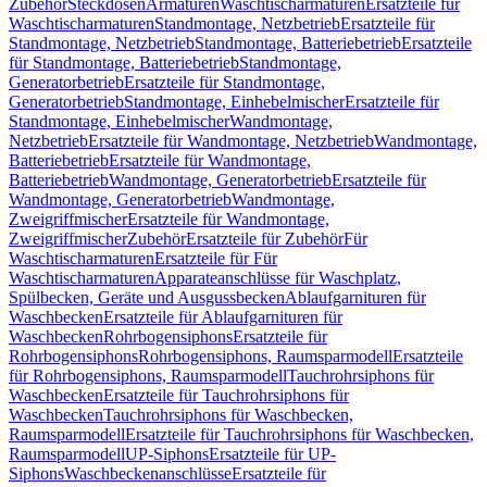
Zubehör
Steckdosen
Armaturen
Waschtischarmaturen
Ersatzteile für
Waschtischarmaturen
Standmontage, Netzbetrieb
Ersatzteile für
Standmontage, Netzbetrieb
Standmontage, Batteriebetrieb
Ersatzteile
für Standmontage, Batteriebetrieb
Standmontage,
Generatorbetrieb
Ersatzteile für Standmontage,
Generatorbetrieb
Standmontage, Einhebelmischer
Ersatzteile für
Standmontage, Einhebelmischer
Wandmontage,
Netzbetrieb
Ersatzteile für Wandmontage, Netzbetrieb
Wandmontage,
Batteriebetrieb
Ersatzteile für Wandmontage,
Batteriebetrieb
Wandmontage, Generatorbetrieb
Ersatzteile für
Wandmontage, Generatorbetrieb
Wandmontage,
Zweigriffmischer
Ersatzteile für Wandmontage,
Zweigriffmischer
Zubehör
Ersatzteile für Zubehör
Für
Waschtischarmaturen
Ersatzteile für Für
Waschtischarmaturen
Apparateanschlüsse für Waschplatz,
Spülbecken, Geräte und Ausgussbecken
Ablaufgarnituren für
Waschbecken
Ersatzteile für Ablaufgarnituren für
Waschbecken
Rohrbogensiphons
Ersatzteile für
Rohrbogensiphons
Rohrbogensiphons, Raumsparmodell
Ersatzteile
für Rohrbogensiphons, Raumsparmodell
Tauchrohrsiphons für
Waschbecken
Ersatzteile für Tauchrohrsiphons für
Waschbecken
Tauchrohrsiphons für Waschbecken,
Raumsparmodell
Ersatzteile für Tauchrohrsiphons für Waschbecken,
Raumsparmodell
UP-Siphons
Ersatzteile für UP-
Siphons
Waschbeckenanschlüsse
Ersatzteile für