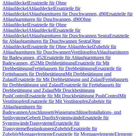
Ablaufdeckel
Ersatzteile für Ohne
Ablaufdeckel
Ablaufdeckel
Ersatzteile für
Ablaufdeckel
Ablaufgarnituren für Duschwannen, d90
Ersatzteile für
Ablaufgarnituren für Duschwannen, d90
Ohne
Ablaufdeckel
Ersatzteile für Ohne
Ablaufdeckel
Ablaufdeckel
Ersatzteile für
Ablaufdeckel
Ablaufgarnituren für Duschwannen Sestra
Ersatzteile
für Ablaufgarnituren für Duschwannen Sestra
Ohne
Ablaufdeckel
Ersatzteile für Ohne Ablaufdeckel
Zubehör für
Ablaufgarnituren für Duschwannen
Ventilstopfen
Ablaufgarnituren
für Badewannen, d52
Ersatzteile für Ablaufgarnituren für
Badewannen, d52
Mit Drehbetätigung
Ersatzteile für Mit
Drehbetätigung
Fertigbausets für Drehbetätigung
Ersatzteile für
Fertigbausets für Drehbetätigung
Mit Drehbetätigung und
Zulauf
Ersatzteile für Mit Drehbetätigung und Zulauf
Fertigbausets
für Drehbetätigung und Zulauf
Ersatzteile für Fertigbausets für
Drehbetätigung und Zulauf
Mit Druckbetätigung
PushControl
Ersatzteile für Mit Druckbetätigung PushControl
Mit
Ventilstopfen
Ersatzteile für Mit Ventilstopfen
Zubehör für
Ablaufgarnituren für
Badewannen
Anschlusssets
Wasseranschlüsse
Installations- und
Spülsysteme
Geberit Duofix
Systemwände
Ersatzteile für
Systemwände
Tragsysteme
Ersatzteile für
Tragsysteme
Beplankungen
Zubehör
Ersatzteile für
Zubehör
Montageelemente
Ersatzteile für Montageelemente
Elemente