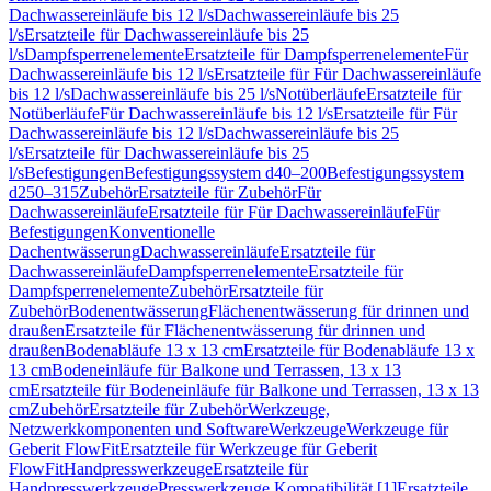
Dachwassereinläufe bis 12 l/s
Dachwassereinläufe bis 25
l/s
Ersatzteile für Dachwassereinläufe bis 25
l/s
Dampfsperrenelemente
Ersatzteile für Dampfsperrenelemente
Für
Dachwassereinläufe bis 12 l/s
Ersatzteile für Für Dachwassereinläufe
bis 12 l/s
Dachwassereinläufe bis 25 l/s
Notüberläufe
Ersatzteile für
Notüberläufe
Für Dachwassereinläufe bis 12 l/s
Ersatzteile für Für
Dachwassereinläufe bis 12 l/s
Dachwassereinläufe bis 25
l/s
Ersatzteile für Dachwassereinläufe bis 25
l/s
Befestigungen
Befestigungssystem d40–200
Befestigungssystem
d250–315
Zubehör
Ersatzteile für Zubehör
Für
Dachwassereinläufe
Ersatzteile für Für Dachwassereinläufe
Für
Befestigungen
Konventionelle
Dachentwässerung
Dachwassereinläufe
Ersatzteile für
Dachwassereinläufe
Dampfsperrenelemente
Ersatzteile für
Dampfsperrenelemente
Zubehör
Ersatzteile für
Zubehör
Bodenentwässerung
Flächenentwässerung für drinnen und
draußen
Ersatzteile für Flächenentwässerung für drinnen und
draußen
Bodenabläufe 13 x 13 cm
Ersatzteile für Bodenabläufe 13 x
13 cm
Bodeneinläufe für Balkone und Terrassen, 13 x 13
cm
Ersatzteile für Bodeneinläufe für Balkone und Terrassen, 13 x 13
cm
Zubehör
Ersatzteile für Zubehör
Werkzeuge,
Netzwerkkomponenten und Software
Werkzeuge
Werkzeuge für
Geberit FlowFit
Ersatzteile für Werkzeuge für Geberit
FlowFit
Handpresswerkzeuge
Ersatzteile für
Handpresswerkzeuge
Presswerkzeuge Kompatibilität [1]
Ersatzteile