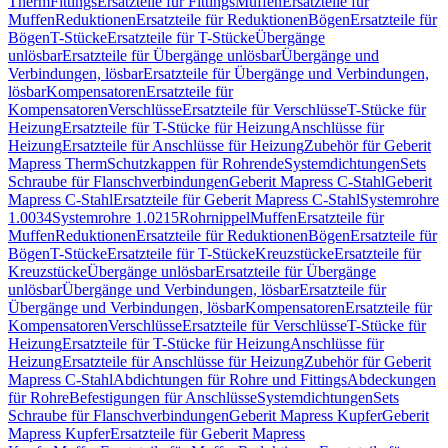
Therm
Fittings
Ersatzteile für Fittings
Muffen
Ersatzteile für
Muffen
Reduktionen
Ersatzteile für Reduktionen
Bögen
Ersatzteile für
Bögen
T-Stücke
Ersatzteile für T-Stücke
Übergänge
unlösbar
Ersatzteile für Übergänge unlösbar
Übergänge und
Verbindungen, lösbar
Ersatzteile für Übergänge und Verbindungen,
lösbar
Kompensatoren
Ersatzteile für
Kompensatoren
Verschlüsse
Ersatzteile für Verschlüsse
T-Stücke für
Heizung
Ersatzteile für T-Stücke für Heizung
Anschlüsse für
Heizung
Ersatzteile für Anschlüsse für Heizung
Zubehör für Geberit
Mapress Therm
Schutzkappen für Rohrende
Systemdichtungen
Sets
Schraube für Flanschverbindungen
Geberit Mapress C-Stahl
Geberit
Mapress C-Stahl
Ersatzteile für Geberit Mapress C-Stahl
Systemrohre
1.0034
Systemrohre 1.0215
Rohrnippel
Muffen
Ersatzteile für
Muffen
Reduktionen
Ersatzteile für Reduktionen
Bögen
Ersatzteile für
Bögen
T-Stücke
Ersatzteile für T-Stücke
Kreuzstücke
Ersatzteile für
Kreuzstücke
Übergänge unlösbar
Ersatzteile für Übergänge
unlösbar
Übergänge und Verbindungen, lösbar
Ersatzteile für
Übergänge und Verbindungen, lösbar
Kompensatoren
Ersatzteile für
Kompensatoren
Verschlüsse
Ersatzteile für Verschlüsse
T-Stücke für
Heizung
Ersatzteile für T-Stücke für Heizung
Anschlüsse für
Heizung
Ersatzteile für Anschlüsse für Heizung
Zubehör für Geberit
Mapress C-Stahl
Abdichtungen für Rohre und Fittings
Abdeckungen
für Rohre
Befestigungen für Anschlüsse
Systemdichtungen
Sets
Schraube für Flanschverbindungen
Geberit Mapress Kupfer
Geberit
Mapress Kupfer
Ersatzteile für Geberit Mapress