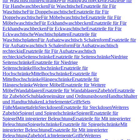
für Waschtischunterschränke
Für Handwaschbecken
Ersatzteile für
Für Handwaschbecken
Für Waschtische
Ersatzteile für Für
Waschtische
Für Doppelwaschtische
Ersatzteile für Für
Doppelwaschtische
Für Möbelwaschtische
Ersatzteile für Für
Möbelwaschtische
Für Eckhandwaschbecken
Ersatzteile für Für
Eckhandwaschbecken
Für Eckwaschtische
Ersatzteile für Für
Eckwaschtische
Waschtischplatten
Ersatzteile für
Waschtischplatten
Für Aufsatzwaschtisch Schalenform
Ersatzteile für
Für Aufsatzwaschtisch Schalenform
Für Aufsatzwaschtisch
rechteckig
Ersatzteile für Für Aufsatzwaschtisch
rechteckig
Seitenschränke
Ersatzteile für Seitenschränke
Niedrige
Seitenschränke
Ersatzteile für Niedrige
Seitenschränke
Hochschränke
Ersatzteile für
Hochschränke
Mittelhochschränke
Ersatzteile für
Mittelhochschränke
Hängeschränke
Ersatzteile für
Hängeschränke
Weitere Möbel
Ersatzteile für Weitere
Möbel
Wandablagen
Ersatzteile für Wandablagen
Zubehör
Ersatzteile
für Zubehör
Schubladeneinsätze und Ordnungsboxen
Handtuchhalter
und Handtuchhaken
Lichtelemente
Griffe
Sets
Füße
Magnettafeln
Steckdosen
Ersatzteile für Steckdosen
Weiteres
Zubehör
Spiegel und Spiegelschränke
Spiegel
Ersatzteile für
Spiegel
Mit integrierter Beleuchtung
Ersatzteile für Mit integrierter
Beleuchtung
Spiegelschränke
Ersatzteile für Spiegelschränke
Mit
integrierter Beleuchtung
Ersatzteile für Mit integrierter
Beleuchtung
Zubehör
Lichtelemente
Griffe
Weiteres