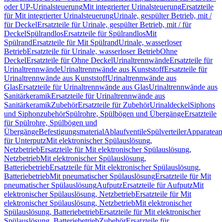
oder UP-Urinalsteuerung
Mit integrierter Urinalsteuerung
Ersatzteile
für Mit integrierter Urinalsteuerung
Urinale, gespülter Betrieb, mit /
für Deckel
Ersatzteile für Urinale, gespülter Betrieb, mit / für
Deckel
Spülrandlos
Ersatzteile für Spülrandlos
Mit
Spülrand
Ersatzteile für Mit Spülrand
Urinale, wasserloser
Betrieb
Ersatzteile für Urinale, wasserloser Betrieb
Ohne
Deckel
Ersatzteile für Ohne Deckel
Urinaltrennwände
Ersatzteile für
Urinaltrennwände
Urinaltrennwände aus Kunststoff
Ersatzteile für
Urinaltrennwände aus Kunststoff
Urinaltrennwände aus
Glas
Ersatzteile für Urinaltrennwände aus Glas
Urinaltrennwände aus
Sanitärkeramik
Ersatzteile für Urinaltrennwände aus
Sanitärkeramik
Zubehör
Ersatzteile für Zubehör
Urinaldeckel
Siphons
und Siphonzubehör
Spülrohre, Spülbögen und Übergänge
Ersatzteile
für Spülrohre, Spülbögen und
Übergänge
Befestigungsmaterial
Ablaufventile
Spülverteiler
Apparatean
für Unterputz
Mit elektronischer Spülauslösung,
Netzbetrieb
Ersatzteile für Mit elektronischer Spülauslösung,
Netzbetrieb
Mit elektronischer Spülauslösung,
Batteriebetrieb
Ersatzteile für Mit elektronischer Spülauslösung,
Batteriebetrieb
Mit pneumatischer Spülauslösung
Ersatzteile für Mit
pneumatischer Spülauslösung
Aufputz
Ersatzteile für Aufputz
Mit
elektronischer Spülauslösung, Netzbetrieb
Ersatzteile für Mit
elektronischer Spülauslösung, Netzbetrieb
Mit elektronischer
Spülauslösung, Batteriebetrieb
Ersatzteile für Mit elektronischer
Spülauslösung, Batteriebetrieb
Zubehör
Ersatzteile für