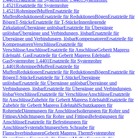
1.4521
Ersatzteile für Systemrohre
1.4521
Rohrnippel
Muffen
Ersatzteile für
Muffen
Reduktionen
Ersatzteile für Reduktionen
Bögen
Ersatzteile für
Bögen
T-Stücke
Ersatzteile für T-Stücke
Innenliegende
Zirkulation
Übergänge unlösbar
Ersatzteile für Übergänge
unlösbar
Übergänge und Verbindungen, lösbar
Ersatzteile für
Übergänge und Verbindungen, lösbar
Kompensatoren
Ersatzteile für
Kompensatoren
Verschlüsse
Ersatzteile für
Verschlüsse
Anschlüsse
Ersatzteile für Anschlüsse
Geberit Mapress
Edelstahl, Gas
Ersatzteile für Geberit Mapress Edelstahl,
Gas
Systemrohre 1.4401
Ersatzteile für Systemrohre
1.4401
Rohrnippel
Muffen
Ersatzteile für
Muffen
Reduktionen
Ersatzteile für Reduktionen
Bögen
Ersatzteile für
Bögen
T-Stücke
Ersatzteile für T-Stücke
Übergänge
unlösbar
Ersatzteile für Übergänge unlösbar
Übergänge und
Verbindungen, lösbar
Ersatzteile für Übergänge und Verbindungen,
lösbar
Verschlüsse
Ersatzteile für Verschlüsse
Anschlüsse
Ersatzteile
für Anschlüsse
Zubehör für Geberit Mapress Edelstahl
Ersatzteile für
Zubehör für Geberit Mapress Edelstahl
Schutzkappen für
Rohrende
Dämmungen für Anschlüsse
Isolierungen für Rohre und
Fittings
Abdichtungen für Rohre und Fittings
Befestigungen für
Anschlüsse
Ersatzteile für Befestigungen für
Anschlüsse
Systemdichtungen
Sets Schraube für
Flanschverbindungen
Geberit Mapress Therm
Systemrohre