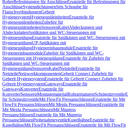
Rohre
Befestigungen für Anschlüsse
Ersatzteile für Befestigungen für
Anschlüsse
Systemdichtungen
Sets Schraube für
Flanschverbindungen
Geberit
Hygienesystem
Hygienespüleinheiten
Ersatzteile für
Hygienespüleinheiten
Zubehör für
Hygienespüleinheiten
Sensoren
Kabel
Abdeckungen und
Abdeckplatten
Spülkästen und WC-Steuerungen mit
Hygienespülung
Ersatzteile für Spülkästen und WC-Steuerungen mit
Hygienespülung
UP-Spülkästen mit
Hygienespülung
Hygieneeinbaumodule
Ersatzteile für
Hygieneeinbaumodule
Zubehör für Spülkästen und WC-
Steuerungen mit Hygienespülung
Ersatzteile für Zubehör für
Spülkästen und WC-Steuerungen mit
Hygienespülung
Sensoren
Kabel
Netzteile
Ersatzteile für
Netzteile
Netzwerkkomponenten
Geberit Connect Zubehör für
Geberit Hygienesystem
Ersatzteile für Geberit Connect Zubehör für
Geberit Hygienesystem
Gateways
Ersatzteile für
Gateways
Konverter
Ersatzteile für
Konverter
Sensoren
Montagematerial
Rohrarmaturen
Schrägsitzventile
E
für Schrägsitzventile
Mit FlowFit Pressanschlüssen
Ersatzteile für Mit
FlowFit Pressanschlüssen
Mit Mepla Pressanschlüssen
Ersatzteile für
Mit Mepla Pressanschlüssen
Mit Mapress
Pressanschlüssen
Ersatzteile für Mit Mapress
Pressanschlüssen
Probenahmeventile
Kugelhähne
Ersatzteile für
Kugelhähne
Mit FlowFit Pressanschlüssen
Ersatzteile für Mit FlowFit