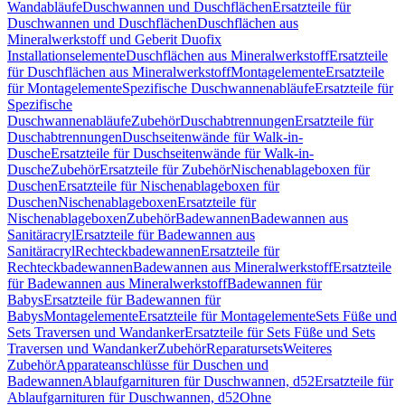
Wandabläufe
Duschwannen und Duschflächen
Ersatzteile für
Duschwannen und Duschflächen
Duschflächen aus
Mineralwerkstoff und Geberit Duofix
Installationselemente
Duschflächen aus Mineralwerkstoff
Ersatzteile
für Duschflächen aus Mineralwerkstoff
Montagelemente
Ersatzteile
für Montagelemente
Spezifische Duschwannenabläufe
Ersatzteile für
Spezifische
Duschwannenabläufe
Zubehör
Duschabtrennungen
Ersatzteile für
Duschabtrennungen
Duschseitenwände für Walk-in-
Dusche
Ersatzteile für Duschseitenwände für Walk-in-
Dusche
Zubehör
Ersatzteile für Zubehör
Nischenablageboxen für
Duschen
Ersatzteile für Nischenablageboxen für
Duschen
Nischenablageboxen
Ersatzteile für
Nischenablageboxen
Zubehör
Badewannen
Badewannen aus
Sanitäracryl
Ersatzteile für Badewannen aus
Sanitäracryl
Rechteckbadewannen
Ersatzteile für
Rechteckbadewannen
Badewannen aus Mineralwerkstoff
Ersatzteile
für Badewannen aus Mineralwerkstoff
Badewannen für
Babys
Ersatzteile für Badewannen für
Babys
Montagelemente
Ersatzteile für Montagelemente
Sets Füße und
Sets Traversen und Wandanker
Ersatzteile für Sets Füße und Sets
Traversen und Wandanker
Zubehör
Reparatursets
Weiteres
Zubehör
Apparateanschlüsse für Duschen und
Badewannen
Ablaufgarnituren für Duschwannen, d52
Ersatzteile für
Ablaufgarnituren für Duschwannen, d52
Ohne