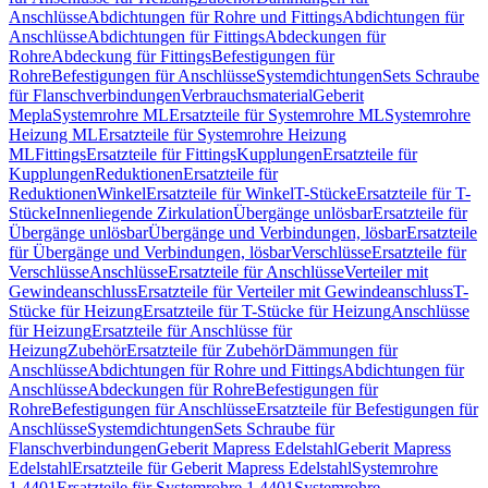
Anschlüsse
Abdichtungen für Rohre und Fittings
Abdichtungen für
Anschlüsse
Abdichtungen für Fittings
Abdeckungen für
Rohre
Abdeckung für Fittings
Befestigungen für
Rohre
Befestigungen für Anschlüsse
Systemdichtungen
Sets Schraube
für Flanschverbindungen
Verbrauchsmaterial
Geberit
Mepla
Systemrohre ML
Ersatzteile für Systemrohre ML
Systemrohre
Heizung ML
Ersatzteile für Systemrohre Heizung
ML
Fittings
Ersatzteile für Fittings
Kupplungen
Ersatzteile für
Kupplungen
Reduktionen
Ersatzteile für
Reduktionen
Winkel
Ersatzteile für Winkel
T-Stücke
Ersatzteile für T-
Stücke
Innenliegende Zirkulation
Übergänge unlösbar
Ersatzteile für
Übergänge unlösbar
Übergänge und Verbindungen, lösbar
Ersatzteile
für Übergänge und Verbindungen, lösbar
Verschlüsse
Ersatzteile für
Verschlüsse
Anschlüsse
Ersatzteile für Anschlüsse
Verteiler mit
Gewindeanschluss
Ersatzteile für Verteiler mit Gewindeanschluss
T-
Stücke für Heizung
Ersatzteile für T-Stücke für Heizung
Anschlüsse
für Heizung
Ersatzteile für Anschlüsse für
Heizung
Zubehör
Ersatzteile für Zubehör
Dämmungen für
Anschlüsse
Abdichtungen für Rohre und Fittings
Abdichtungen für
Anschlüsse
Abdeckungen für Rohre
Befestigungen für
Rohre
Befestigungen für Anschlüsse
Ersatzteile für Befestigungen für
Anschlüsse
Systemdichtungen
Sets Schraube für
Flanschverbindungen
Geberit Mapress Edelstahl
Geberit Mapress
Edelstahl
Ersatzteile für Geberit Mapress Edelstahl
Systemrohre
1.4401
Ersatzteile für Systemrohre 1.4401
Systemrohre