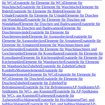
für WCs
Ersatzteile für Elemente für WCs
Elemente für
Waschtische
Ersatzteile für Elemente für Waschtische
Elemente für
Bidets
Ersatzteile für Elemente für Bidets
Elemente für
Urinale
Ersatzteile für Elemente für Urinale
Elemente für Duschen
mit Wandablauf
Ersatzteile für Elemente für Duschen mit
Wandablauf
Elemente für Duschen und Badewannen
Ersatzteile für
Elemente für Duschen und Badewannen
Elemente für
Duschtrennwände
Ersatzteile für Elemente für
Duschtrennwände
Elemente für Ausgussbecken
Ersatzteile für
Elemente für Ausgussbecken
Elemente für Armaturen
Ersatzteile für
Elemente für Armaturen
Elemente für Waschmaschinen und
Geschirrspüler
Ersatzteile für Elemente für Waschmaschinen und
Geschirrspüler
Elemente für Konsollasten
Ersatzteile für Elemente für
Konsollasten
Elemente für Küchenspülen
Ersatzteile für Elemente für
Küchenspülen
Elemente für Wandspeicher
Ersatzteile für Elemente
für Wandspeicher
Zubehör
Ersatzteile für Zubehör
Geberit
Kombifix
Montageelemente
Ersatzteile für
Montageelemente
Elemente für WCs
Ersatzteile für Elemente für
WCs
Elemente für Duschen
Ersatzteile für Elemente für
Duschen
Zubehör
Ersatzteile für Zubehör
Für
Befestigungen
Ersatzteile für Für Befestigungen
AP-Spülkästen
AP-
Spülkästen für WCs, aus Kunststoff
Ersatzteile für AP-Spülkästen
für WCs, aus Kunststoff
Aufgesetzt
Ersatzteile für
Aufgesetzt
Hochhängend
Ersatzteile für Hochhängend
Tief- und
halbhochhängend
Ersatzteile für Tief- und halbhochhängend
AP-