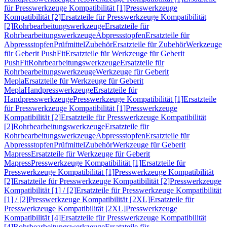
für Presswerkzeuge Kompatibilität [1]
Presswerkzeuge
Kompatibilität [2]
Ersatzteile für Presswerkzeuge Kompatibilität
[2]
Rohrbearbeitungswerkzeuge
Ersatzteile für
Rohrbearbeitungswerkzeuge
Abpressstopfen
Ersatzteile für
Abpressstopfen
Prüfmittel
Zubehör
Ersatzteile für Zubehör
Werkzeuge
für Geberit PushFit
Ersatzteile für Werkzeuge für Geberit
PushFit
Rohrbearbeitungswerkzeuge
Ersatzteile für
Rohrbearbeitungswerkzeuge
Werkzeuge für Geberit
Mepla
Ersatzteile für Werkzeuge für Geberit
Mepla
Handpresswerkzeuge
Ersatzteile für
Handpresswerkzeuge
Presswerkzeuge Kompatibilität [1]
Ersatzteile
für Presswerkzeuge Kompatibilität [1]
Presswerkzeuge
Kompatibilität [2]
Ersatzteile für Presswerkzeuge Kompatibilität
[2]
Rohrbearbeitungswerkzeuge
Ersatzteile für
Rohrbearbeitungswerkzeuge
Abpressstopfen
Ersatzteile für
Abpressstopfen
Prüfmittel
Zubehör
Werkzeuge für Geberit
Mapress
Ersatzteile für Werkzeuge für Geberit
Mapress
Presswerkzeuge Kompatibilität [1]
Ersatzteile für
Presswerkzeuge Kompatibilität [1]
Presswerkzeuge Kompatibilität
[2]
Ersatzteile für Presswerkzeuge Kompatibilität [2]
Presswerkzeuge
Kompatibilität [1] / [2]
Ersatzteile für Presswerkzeuge Kompatibilität
[1] / [2]
Presswerkzeuge Kompatibilität [2XL]
Ersatzteile für
Presswerkzeuge Kompatibilität [2XL]
Presswerkzeuge
Kompatibilität [4]
Ersatzteile für Presswerkzeuge Kompatibilität
[4]
Rohrbearbeitungswerkzeuge
Ersatzteile für