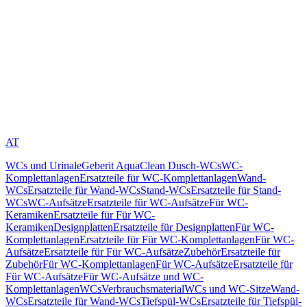
AT
WCs und Urinale
Geberit AquaClean Dusch-WCs
WC-
Komplettanlagen
Ersatzteile für WC-Komplettanlagen
Wand-
WCs
Ersatzteile für Wand-WCs
Stand-WCs
Ersatzteile für Stand-
WCs
WC-Aufsätze
Ersatzteile für WC-Aufsätze
Für WC-
Keramiken
Ersatzteile für Für WC-
Keramiken
Designplatten
Ersatzteile für Designplatten
Für WC-
Komplettanlagen
Ersatzteile für Für WC-Komplettanlagen
Für WC-
Aufsätze
Ersatzteile für Für WC-Aufsätze
Zubehör
Ersatzteile für
Zubehör
Für WC-Komplettanlagen
Für WC-Aufsätze
Ersatzteile für
Für WC-Aufsätze
Für WC-Aufsätze und WC-
Komplettanlagen
WCs
Verbrauchsmaterial
WCs und WC-Sitze
Wand-
WCs
Ersatzteile für Wand-WCs
Tiefspül-WCs
Ersatzteile für Tiefspül-