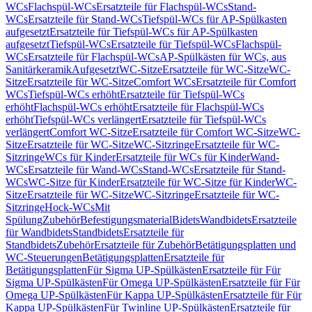
WCs
Flachspül-WCs
Ersatzteile für Flachspül-WCs
Stand-
WCs
Ersatzteile für Stand-WCs
Tiefspül-WCs für AP-Spülkasten
aufgesetzt
Ersatzteile für Tiefspül-WCs für AP-Spülkasten
aufgesetzt
Tiefspül-WCs
Ersatzteile für Tiefspül-WCs
Flachspül-
WCs
Ersatzteile für Flachspül-WCs
AP-Spülkästen für WCs, aus
Sanitärkeramik
Aufgesetzt
WC-Sitze
Ersatzteile für WC-Sitze
WC-
Sitze
Ersatzteile für WC-Sitze
Comfort WCs
Ersatzteile für Comfort
WCs
Tiefspül-WCs erhöht
Ersatzteile für Tiefspül-WCs
erhöht
Flachspül-WCs erhöht
Ersatzteile für Flachspül-WCs
erhöht
Tiefspül-WCs verlängert
Ersatzteile für Tiefspül-WCs
verlängert
Comfort WC-Sitze
Ersatzteile für Comfort WC-Sitze
WC-
Sitze
Ersatzteile für WC-Sitze
WC-Sitzringe
Ersatzteile für WC-
Sitzringe
WCs für Kinder
Ersatzteile für WCs für Kinder
Wand-
WCs
Ersatzteile für Wand-WCs
Stand-WCs
Ersatzteile für Stand-
WCs
WC-Sitze für Kinder
Ersatzteile für WC-Sitze für Kinder
WC-
Sitze
Ersatzteile für WC-Sitze
WC-Sitzringe
Ersatzteile für WC-
Sitzringe
Hock-WCs
Mit
Spülung
Zubehör
Befestigungsmaterial
Bidets
Wandbidets
Ersatzteile
für Wandbidets
Standbidets
Ersatzteile für
Standbidets
Zubehör
Ersatzteile für Zubehör
Betätigungsplatten und
WC-Steuerungen
Betätigungsplatten
Ersatzteile für
Betätigungsplatten
Für Sigma UP-Spülkästen
Ersatzteile für Für
Sigma UP-Spülkästen
Für Omega UP-Spülkästen
Ersatzteile für Für
Omega UP-Spülkästen
Für Kappa UP-Spülkästen
Ersatzteile für Für
Kappa UP-Spülkästen
Für Twinline UP-Spülkästen
Ersatzteile für