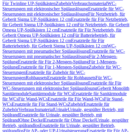
Für Twinline UP-Spülkästen
Zubehör
Verbrauchsmaterial
WC-
Steuerungen mit elektronischer Spülauslösung
Ersatzteile für WC-
Steuerungen mit elektronischer Spülauslösung
Für Netzbetrieb, für
Geberit Sigma UP-Spülkästen 12 cm
Ersatzteile für Für Netzbetrieb,
für Geberit Sigma UP-Spülkästen 12 cm
Für Netzbetrieb, für Geberit
Omega UP-Spülkästen 12 cm
Ersatzteile für Für Netzbetrieb, für
Geberit Omega UP-Spülkästen 12 cm
Für Batteriebetrieb, für
Geberit Sigma UP-Spülkästen 12 cm
Ersatzteile für Für
Batteriebetrieb, für Geberit Sigma UP-Spülkästen 12 cm
WC-
Steuerungen mit pneumatischer Spülauslösung
Ersatzteile für WC-
Steuerungen mit pneumatischer Spülauslösung
Für 2-Mengen-
Spülung
Ersatzteile für Für 2-Mengen-Spülung
Für 1-Mengen-
Spülung
Ersatzteile für Für 1-Mengen-Spülung
Zubehör für WC-
Steuerungen
Ersatzteile für Zubehör für WC-
Steuerungen
Rohbausets
Ersatzteile für Rohbausets
Für WC-
Steuerungen mit elektronischer Spülauslösung
Ersatzteile für Für
WC-Steuerungen mit elektronischer Spülauslösung
Geberit Monolith
Sanitärmodule
Sanitärmodule für WCs
Ersatzteile für Sanitärmodule
für WCs
Für Wand-WCs
Ersatzteile für Für Wand-WCs
Für Stand-
WCs
Ersatzteile für Für Stand-WCs
Zubehör
Ersatzteile für
Zubehör
Verbrauchsmaterial
Urinale
Urinale, gespülter Betrieb, mit
Spülrand
Ersatzteile für Urinale, gespülter Betrieb, mit
Spülrand
Ohne Deckel
Ersatzteile für Ohne Deckel
Urinale, gespülter
Betrieb, spülrandlos
Ersatzteile für Urinale, gespülter Betrieb,
spülrandlos
Für AP- oder UP-Urinalsteuerung
Ersatzteile für Für AP-