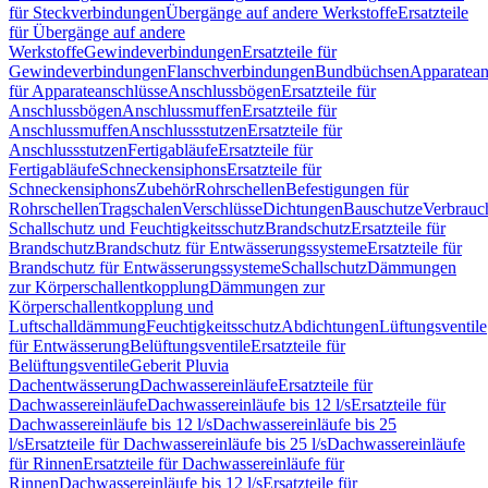
für Steckverbindungen
Übergänge auf andere Werkstoffe
Ersatzteile
für Übergänge auf andere
Werkstoffe
Gewindeverbindungen
Ersatzteile für
Gewindeverbindungen
Flanschverbindungen
Bundbüchsen
Apparatean
für Apparateanschlüsse
Anschlussbögen
Ersatzteile für
Anschlussbögen
Anschlussmuffen
Ersatzteile für
Anschlussmuffen
Anschlussstutzen
Ersatzteile für
Anschlussstutzen
Fertigabläufe
Ersatzteile für
Fertigabläufe
Schneckensiphons
Ersatzteile für
Schneckensiphons
Zubehör
Rohrschellen
Befestigungen für
Rohrschellen
Tragschalen
Verschlüsse
Dichtungen
Bauschutze
Verbrauc
Schallschutz und Feuchtigkeitsschutz
Brandschutz
Ersatzteile für
Brandschutz
Brandschutz für Entwässerungssysteme
Ersatzteile für
Brandschutz für Entwässerungssysteme
Schallschutz
Dämmungen
zur Körperschallentkopplung
Dämmungen zur
Körperschallentkopplung und
Luftschalldämmung
Feuchtigkeitsschutz
Abdichtungen
Lüftungsventile
für Entwässerung
Belüftungsventile
Ersatzteile für
Belüftungsventile
Geberit Pluvia
Dachentwässerung
Dachwassereinläufe
Ersatzteile für
Dachwassereinläufe
Dachwassereinläufe bis 12 l/s
Ersatzteile für
Dachwassereinläufe bis 12 l/s
Dachwassereinläufe bis 25
l/s
Ersatzteile für Dachwassereinläufe bis 25 l/s
Dachwassereinläufe
für Rinnen
Ersatzteile für Dachwassereinläufe für
Rinnen
Dachwassereinläufe bis 12 l/s
Ersatzteile für