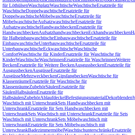
für Löthülsen
Waschplatz
Waschtische
Waschtische
Ersatzteile für
Waschtische
Doppelwaschtische
Ersatzteile für
Doppelwaschtische
Möbelwaschtische
Ersatzteile für
Möbelwaschtische
Aufsatzwaschtische
Ersatzteile für
Aufsatzwaschtische
Handwaschbecken
Ersatzteile für
Handwaschbecken
Aufsatzhandwaschbecken
Eckhandwaschbecken
H
für Halbeinbauwaschtische
Einbauwaschtische
Ersatzteile für
Einbauwaschtische
Unterbauwaschtische
Ersatzteile für
Unterbauwaschtische
Eckwaschtische
Waschtische
Comfort
Waschtische für Kinder
Ersatzteile für Waschtische für
Kinder
Waschtische
Waschrinnen
Ersatzteile für Waschrinnen
Weitere
Becken
Ersatzteile für Weitere Becken
Ausgussbecken
Ersatzteile für
Ausgussbecken
Ausgüsse
Ersatzteile für
Ausgüsse
Mehrzweckbecken
Gipsfangbecken
Waschtische für
Klassenräume
Ersatzteile für Waschtische für
Klassenräume
Zubehör
Säulen
Ersatzteile für
Säulen
Halbsäulen
Ersatzteile für
Halbsäulen
Zubehör
Ablaufdeckel
Befestigungsmaterial
Dekorblenden
W
Waschtisch mit Unterschrank
Sets Handwaschbecken mit
Unterschrank
Ersatzteile für Sets Handwaschbecken mit
Unterschrank
Sets Waschtisch mit Unterschrank
Ersatzteile für Sets
Waschtisch mit Unterschrank
Sets Möbelwaschtisch mit
Unterschrank
Ersatzteile für Sets Möbelwaschtisch mit
Unterschrank
Badezimmermöbel
Waschtischunterschränke
Ersatzteile