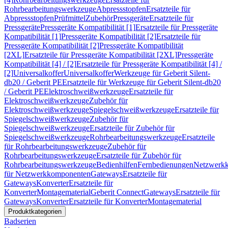
Rohrbearbeitungswerkzeuge
Abpressstopfen
Ersatzteile für
Abpressstopfen
Prüfmittel
Zubehör
Pressgeräte
Ersatzteile für
Pressgeräte
Pressgeräte Kompatibilität [1]
Ersatzteile für Pressgeräte
Kompatibilität [1]
Pressgeräte Kompatibilität [2]
Ersatzteile für
Pressgeräte Kompatibilität [2]
Pressgeräte Kompatibilität
[2XL]
Ersatzteile für Pressgeräte Kompatibilität [2XL]
Pressgeräte
Kompatibilität [4] / [2]
Ersatzteile für Pressgeräte Kompatibilität [4] /
[2]
Universalkoffer
Universalkoffer
Werkzeuge für Geberit Silent-
db20 / Geberit PE
Ersatzteile für Werkzeuge für Geberit Silent-db20
/ Geberit PE
Elektroschweißwerkzeuge
Ersatzteile für
Elektroschweißwerkzeuge
Zubehör für
Elektroschweißwerkzeuge
Spiegelschweißwerkzeuge
Ersatzteile für
Spiegelschweißwerkzeuge
Zubehör für
Spiegelschweißwerkzeuge
Ersatzteile für Zubehör für
Spiegelschweißwerkzeuge
Rohrbearbeitungswerkzeuge
Ersatzteile
für Rohrbearbeitungswerkzeuge
Zubehör für
Rohrbearbeitungswerkzeuge
Ersatzteile für Zubehör für
Rohrbearbeitungswerkzeuge
Bedienhilfen
Fernbedienungen
Netzwerk
für Netzwerkkomponenten
Gateways
Ersatzteile für
Gateways
Konverter
Ersatzteile für
Konverter
Montagematerial
Geberit Connect
Gateways
Ersatzteile für
Gateways
Konverter
Ersatzteile für Konverter
Montagematerial
Produktkategorien
Badserien