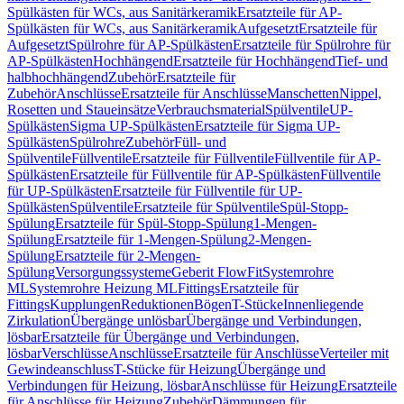
Spülkästen für WCs, aus Sanitärkeramik
Ersatzteile für AP-
Spülkästen für WCs, aus Sanitärkeramik
Aufgesetzt
Ersatzteile für
Aufgesetzt
Spülrohre für AP-Spülkästen
Ersatzteile für Spülrohre für
AP-Spülkästen
Hochhängend
Ersatzteile für Hochhängend
Tief- und
halbhochhängend
Zubehör
Ersatzteile für
Zubehör
Anschlüsse
Ersatzteile für Anschlüsse
Manschetten
Nippel,
Rosetten und Staueinsätze
Verbrauchsmaterial
Spülventile
UP-
Spülkästen
Sigma UP-Spülkästen
Ersatzteile für Sigma UP-
Spülkästen
Spülrohre
Zubehör
Füll- und
Spülventile
Füllventile
Ersatzteile für Füllventile
Füllventile für AP-
Spülkästen
Ersatzteile für Füllventile für AP-Spülkästen
Füllventile
für UP-Spülkästen
Ersatzteile für Füllventile für UP-
Spülkästen
Spülventile
Ersatzteile für Spülventile
Spül-Stopp-
Spülung
Ersatzteile für Spül-Stopp-Spülung
1-Mengen-
Spülung
Ersatzteile für 1-Mengen-Spülung
2-Mengen-
Spülung
Ersatzteile für 2-Mengen-
Spülung
Versorgungssysteme
Geberit FlowFit
Systemrohre
ML
Systemrohre Heizung ML
Fittings
Ersatzteile für
Fittings
Kupplungen
Reduktionen
Bögen
T-Stücke
Innenliegende
Zirkulation
Übergänge unlösbar
Übergänge und Verbindungen,
lösbar
Ersatzteile für Übergänge und Verbindungen,
lösbar
Verschlüsse
Anschlüsse
Ersatzteile für Anschlüsse
Verteiler mit
Gewindeanschluss
T-Stücke für Heizung
Übergänge und
Verbindungen für Heizung, lösbar
Anschlüsse für Heizung
Ersatzteile
für Anschlüsse für Heizung
Zubehör
Dämmungen für