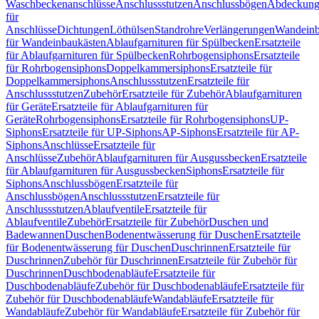
Waschbeckenanschlüsse
Anschlussstutzen
Anschlussbögen
Abdeckung
für
Anschlüsse
Dichtungen
Löthülsen
Standrohre
Verlängerungen
Wandeinb
für Wandeinbaukästen
Ablaufgarnituren für Spülbecken
Ersatzteile
für Ablaufgarnituren für Spülbecken
Rohrbogensiphons
Ersatzteile
für Rohrbogensiphons
Doppelkammersiphons
Ersatzteile für
Doppelkammersiphons
Anschlussstutzen
Ersatzteile für
Anschlussstutzen
Zubehör
Ersatzteile für Zubehör
Ablaufgarnituren
für Geräte
Ersatzteile für Ablaufgarnituren für
Geräte
Rohrbogensiphons
Ersatzteile für Rohrbogensiphons
UP-
Siphons
Ersatzteile für UP-Siphons
AP-Siphons
Ersatzteile für AP-
Siphons
Anschlüsse
Ersatzteile für
Anschlüsse
Zubehör
Ablaufgarnituren für Ausgussbecken
Ersatzteile
für Ablaufgarnituren für Ausgussbecken
Siphons
Ersatzteile für
Siphons
Anschlussbögen
Ersatzteile für
Anschlussbögen
Anschlussstutzen
Ersatzteile für
Anschlussstutzen
Ablaufventile
Ersatzteile für
Ablaufventile
Zubehör
Ersatzteile für Zubehör
Duschen und
Badewannen
Duschen
Bodenentwässerung für Duschen
Ersatzteile
für Bodenentwässerung für Duschen
Duschrinnen
Ersatzteile für
Duschrinnen
Zubehör für Duschrinnen
Ersatzteile für Zubehör für
Duschrinnen
Duschbodenabläufe
Ersatzteile für
Duschbodenabläufe
Zubehör für Duschbodenabläufe
Ersatzteile für
Zubehör für Duschbodenabläufe
Wandabläufe
Ersatzteile für
Wandabläufe
Zubehör für Wandabläufe
Ersatzteile für Zubehör für