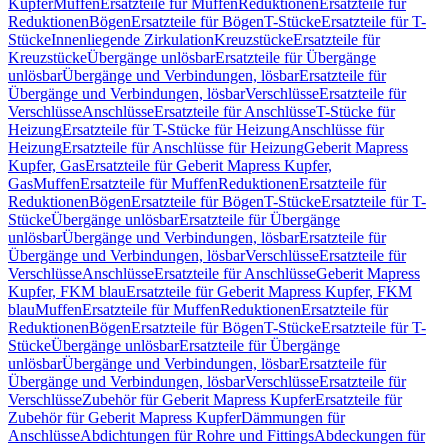
Kupfer
Muffen
Ersatzteile für Muffen
Reduktionen
Ersatzteile für
Reduktionen
Bögen
Ersatzteile für Bögen
T-Stücke
Ersatzteile für T-
Stücke
Innenliegende Zirkulation
Kreuzstücke
Ersatzteile für
Kreuzstücke
Übergänge unlösbar
Ersatzteile für Übergänge
unlösbar
Übergänge und Verbindungen, lösbar
Ersatzteile für
Übergänge und Verbindungen, lösbar
Verschlüsse
Ersatzteile für
Verschlüsse
Anschlüsse
Ersatzteile für Anschlüsse
T-Stücke für
Heizung
Ersatzteile für T-Stücke für Heizung
Anschlüsse für
Heizung
Ersatzteile für Anschlüsse für Heizung
Geberit Mapress
Kupfer, Gas
Ersatzteile für Geberit Mapress Kupfer,
Gas
Muffen
Ersatzteile für Muffen
Reduktionen
Ersatzteile für
Reduktionen
Bögen
Ersatzteile für Bögen
T-Stücke
Ersatzteile für T-
Stücke
Übergänge unlösbar
Ersatzteile für Übergänge
unlösbar
Übergänge und Verbindungen, lösbar
Ersatzteile für
Übergänge und Verbindungen, lösbar
Verschlüsse
Ersatzteile für
Verschlüsse
Anschlüsse
Ersatzteile für Anschlüsse
Geberit Mapress
Kupfer, FKM blau
Ersatzteile für Geberit Mapress Kupfer, FKM
blau
Muffen
Ersatzteile für Muffen
Reduktionen
Ersatzteile für
Reduktionen
Bögen
Ersatzteile für Bögen
T-Stücke
Ersatzteile für T-
Stücke
Übergänge unlösbar
Ersatzteile für Übergänge
unlösbar
Übergänge und Verbindungen, lösbar
Ersatzteile für
Übergänge und Verbindungen, lösbar
Verschlüsse
Ersatzteile für
Verschlüsse
Zubehör für Geberit Mapress Kupfer
Ersatzteile für
Zubehör für Geberit Mapress Kupfer
Dämmungen für
Anschlüsse
Abdichtungen für Rohre und Fittings
Abdeckungen für