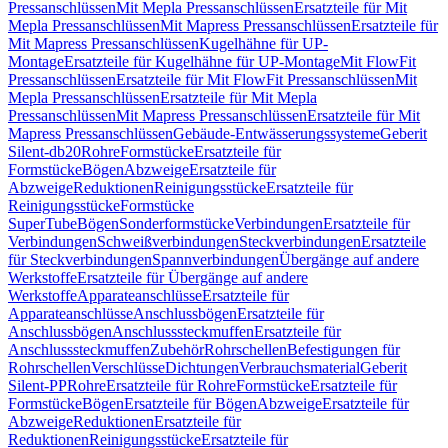
Pressanschlüssen
Mit Mepla Pressanschlüssen
Ersatzteile für Mit
Mepla Pressanschlüssen
Mit Mapress Pressanschlüssen
Ersatzteile für
Mit Mapress Pressanschlüssen
Kugelhähne für UP-
Montage
Ersatzteile für Kugelhähne für UP-Montage
Mit FlowFit
Pressanschlüssen
Ersatzteile für Mit FlowFit Pressanschlüssen
Mit
Mepla Pressanschlüssen
Ersatzteile für Mit Mepla
Pressanschlüssen
Mit Mapress Pressanschlüssen
Ersatzteile für Mit
Mapress Pressanschlüssen
Gebäude-Entwässerungssysteme
Geberit
Silent-db20
Rohre
Formstücke
Ersatzteile für
Formstücke
Bögen
Abzweige
Ersatzteile für
Abzweige
Reduktionen
Reinigungsstücke
Ersatzteile für
Reinigungsstücke
Formstücke
SuperTube
Bögen
Sonderformstücke
Verbindungen
Ersatzteile für
Verbindungen
Schweißverbindungen
Steckverbindungen
Ersatzteile
für Steckverbindungen
Spannverbindungen
Übergänge auf andere
Werkstoffe
Ersatzteile für Übergänge auf andere
Werkstoffe
Apparateanschlüsse
Ersatzteile für
Apparateanschlüsse
Anschlussbögen
Ersatzteile für
Anschlussbögen
Anschlusssteckmuffen
Ersatzteile für
Anschlusssteckmuffen
Zubehör
Rohrschellen
Befestigungen für
Rohrschellen
Verschlüsse
Dichtungen
Verbrauchsmaterial
Geberit
Silent-PP
Rohre
Ersatzteile für Rohre
Formstücke
Ersatzteile für
Formstücke
Bögen
Ersatzteile für Bögen
Abzweige
Ersatzteile für
Abzweige
Reduktionen
Ersatzteile für
Reduktionen
Reinigungsstücke
Ersatzteile für