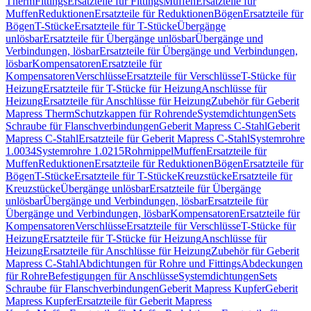
Therm
Fittings
Ersatzteile für Fittings
Muffen
Ersatzteile für
Muffen
Reduktionen
Ersatzteile für Reduktionen
Bögen
Ersatzteile für
Bögen
T-Stücke
Ersatzteile für T-Stücke
Übergänge
unlösbar
Ersatzteile für Übergänge unlösbar
Übergänge und
Verbindungen, lösbar
Ersatzteile für Übergänge und Verbindungen,
lösbar
Kompensatoren
Ersatzteile für
Kompensatoren
Verschlüsse
Ersatzteile für Verschlüsse
T-Stücke für
Heizung
Ersatzteile für T-Stücke für Heizung
Anschlüsse für
Heizung
Ersatzteile für Anschlüsse für Heizung
Zubehör für Geberit
Mapress Therm
Schutzkappen für Rohrende
Systemdichtungen
Sets
Schraube für Flanschverbindungen
Geberit Mapress C-Stahl
Geberit
Mapress C-Stahl
Ersatzteile für Geberit Mapress C-Stahl
Systemrohre
1.0034
Systemrohre 1.0215
Rohrnippel
Muffen
Ersatzteile für
Muffen
Reduktionen
Ersatzteile für Reduktionen
Bögen
Ersatzteile für
Bögen
T-Stücke
Ersatzteile für T-Stücke
Kreuzstücke
Ersatzteile für
Kreuzstücke
Übergänge unlösbar
Ersatzteile für Übergänge
unlösbar
Übergänge und Verbindungen, lösbar
Ersatzteile für
Übergänge und Verbindungen, lösbar
Kompensatoren
Ersatzteile für
Kompensatoren
Verschlüsse
Ersatzteile für Verschlüsse
T-Stücke für
Heizung
Ersatzteile für T-Stücke für Heizung
Anschlüsse für
Heizung
Ersatzteile für Anschlüsse für Heizung
Zubehör für Geberit
Mapress C-Stahl
Abdichtungen für Rohre und Fittings
Abdeckungen
für Rohre
Befestigungen für Anschlüsse
Systemdichtungen
Sets
Schraube für Flanschverbindungen
Geberit Mapress Kupfer
Geberit
Mapress Kupfer
Ersatzteile für Geberit Mapress