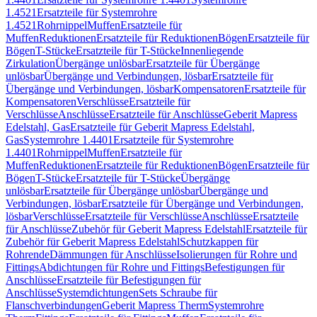
1.4521
Ersatzteile für Systemrohre
1.4521
Rohrnippel
Muffen
Ersatzteile für
Muffen
Reduktionen
Ersatzteile für Reduktionen
Bögen
Ersatzteile für
Bögen
T-Stücke
Ersatzteile für T-Stücke
Innenliegende
Zirkulation
Übergänge unlösbar
Ersatzteile für Übergänge
unlösbar
Übergänge und Verbindungen, lösbar
Ersatzteile für
Übergänge und Verbindungen, lösbar
Kompensatoren
Ersatzteile für
Kompensatoren
Verschlüsse
Ersatzteile für
Verschlüsse
Anschlüsse
Ersatzteile für Anschlüsse
Geberit Mapress
Edelstahl, Gas
Ersatzteile für Geberit Mapress Edelstahl,
Gas
Systemrohre 1.4401
Ersatzteile für Systemrohre
1.4401
Rohrnippel
Muffen
Ersatzteile für
Muffen
Reduktionen
Ersatzteile für Reduktionen
Bögen
Ersatzteile für
Bögen
T-Stücke
Ersatzteile für T-Stücke
Übergänge
unlösbar
Ersatzteile für Übergänge unlösbar
Übergänge und
Verbindungen, lösbar
Ersatzteile für Übergänge und Verbindungen,
lösbar
Verschlüsse
Ersatzteile für Verschlüsse
Anschlüsse
Ersatzteile
für Anschlüsse
Zubehör für Geberit Mapress Edelstahl
Ersatzteile für
Zubehör für Geberit Mapress Edelstahl
Schutzkappen für
Rohrende
Dämmungen für Anschlüsse
Isolierungen für Rohre und
Fittings
Abdichtungen für Rohre und Fittings
Befestigungen für
Anschlüsse
Ersatzteile für Befestigungen für
Anschlüsse
Systemdichtungen
Sets Schraube für
Flanschverbindungen
Geberit Mapress Therm
Systemrohre