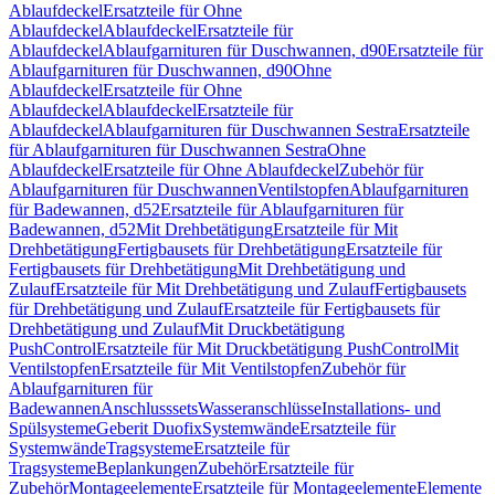
Ablaufdeckel
Ersatzteile für Ohne
Ablaufdeckel
Ablaufdeckel
Ersatzteile für
Ablaufdeckel
Ablaufgarnituren für Duschwannen, d90
Ersatzteile für
Ablaufgarnituren für Duschwannen, d90
Ohne
Ablaufdeckel
Ersatzteile für Ohne
Ablaufdeckel
Ablaufdeckel
Ersatzteile für
Ablaufdeckel
Ablaufgarnituren für Duschwannen Sestra
Ersatzteile
für Ablaufgarnituren für Duschwannen Sestra
Ohne
Ablaufdeckel
Ersatzteile für Ohne Ablaufdeckel
Zubehör für
Ablaufgarnituren für Duschwannen
Ventilstopfen
Ablaufgarnituren
für Badewannen, d52
Ersatzteile für Ablaufgarnituren für
Badewannen, d52
Mit Drehbetätigung
Ersatzteile für Mit
Drehbetätigung
Fertigbausets für Drehbetätigung
Ersatzteile für
Fertigbausets für Drehbetätigung
Mit Drehbetätigung und
Zulauf
Ersatzteile für Mit Drehbetätigung und Zulauf
Fertigbausets
für Drehbetätigung und Zulauf
Ersatzteile für Fertigbausets für
Drehbetätigung und Zulauf
Mit Druckbetätigung
PushControl
Ersatzteile für Mit Druckbetätigung PushControl
Mit
Ventilstopfen
Ersatzteile für Mit Ventilstopfen
Zubehör für
Ablaufgarnituren für
Badewannen
Anschlusssets
Wasseranschlüsse
Installations- und
Spülsysteme
Geberit Duofix
Systemwände
Ersatzteile für
Systemwände
Tragsysteme
Ersatzteile für
Tragsysteme
Beplankungen
Zubehör
Ersatzteile für
Zubehör
Montageelemente
Ersatzteile für Montageelemente
Elemente