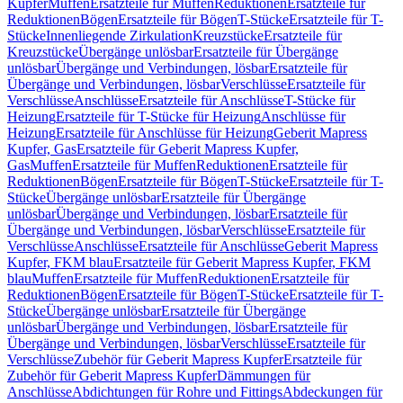
Kupfer
Muffen
Ersatzteile für Muffen
Reduktionen
Ersatzteile für
Reduktionen
Bögen
Ersatzteile für Bögen
T-Stücke
Ersatzteile für T-
Stücke
Innenliegende Zirkulation
Kreuzstücke
Ersatzteile für
Kreuzstücke
Übergänge unlösbar
Ersatzteile für Übergänge
unlösbar
Übergänge und Verbindungen, lösbar
Ersatzteile für
Übergänge und Verbindungen, lösbar
Verschlüsse
Ersatzteile für
Verschlüsse
Anschlüsse
Ersatzteile für Anschlüsse
T-Stücke für
Heizung
Ersatzteile für T-Stücke für Heizung
Anschlüsse für
Heizung
Ersatzteile für Anschlüsse für Heizung
Geberit Mapress
Kupfer, Gas
Ersatzteile für Geberit Mapress Kupfer,
Gas
Muffen
Ersatzteile für Muffen
Reduktionen
Ersatzteile für
Reduktionen
Bögen
Ersatzteile für Bögen
T-Stücke
Ersatzteile für T-
Stücke
Übergänge unlösbar
Ersatzteile für Übergänge
unlösbar
Übergänge und Verbindungen, lösbar
Ersatzteile für
Übergänge und Verbindungen, lösbar
Verschlüsse
Ersatzteile für
Verschlüsse
Anschlüsse
Ersatzteile für Anschlüsse
Geberit Mapress
Kupfer, FKM blau
Ersatzteile für Geberit Mapress Kupfer, FKM
blau
Muffen
Ersatzteile für Muffen
Reduktionen
Ersatzteile für
Reduktionen
Bögen
Ersatzteile für Bögen
T-Stücke
Ersatzteile für T-
Stücke
Übergänge unlösbar
Ersatzteile für Übergänge
unlösbar
Übergänge und Verbindungen, lösbar
Ersatzteile für
Übergänge und Verbindungen, lösbar
Verschlüsse
Ersatzteile für
Verschlüsse
Zubehör für Geberit Mapress Kupfer
Ersatzteile für
Zubehör für Geberit Mapress Kupfer
Dämmungen für
Anschlüsse
Abdichtungen für Rohre und Fittings
Abdeckungen für