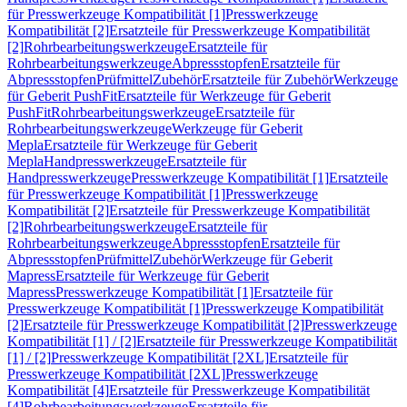
für Presswerkzeuge Kompatibilität [1]
Presswerkzeuge
Kompatibilität [2]
Ersatzteile für Presswerkzeuge Kompatibilität
[2]
Rohrbearbeitungswerkzeuge
Ersatzteile für
Rohrbearbeitungswerkzeuge
Abpressstopfen
Ersatzteile für
Abpressstopfen
Prüfmittel
Zubehör
Ersatzteile für Zubehör
Werkzeuge
für Geberit PushFit
Ersatzteile für Werkzeuge für Geberit
PushFit
Rohrbearbeitungswerkzeuge
Ersatzteile für
Rohrbearbeitungswerkzeuge
Werkzeuge für Geberit
Mepla
Ersatzteile für Werkzeuge für Geberit
Mepla
Handpresswerkzeuge
Ersatzteile für
Handpresswerkzeuge
Presswerkzeuge Kompatibilität [1]
Ersatzteile
für Presswerkzeuge Kompatibilität [1]
Presswerkzeuge
Kompatibilität [2]
Ersatzteile für Presswerkzeuge Kompatibilität
[2]
Rohrbearbeitungswerkzeuge
Ersatzteile für
Rohrbearbeitungswerkzeuge
Abpressstopfen
Ersatzteile für
Abpressstopfen
Prüfmittel
Zubehör
Werkzeuge für Geberit
Mapress
Ersatzteile für Werkzeuge für Geberit
Mapress
Presswerkzeuge Kompatibilität [1]
Ersatzteile für
Presswerkzeuge Kompatibilität [1]
Presswerkzeuge Kompatibilität
[2]
Ersatzteile für Presswerkzeuge Kompatibilität [2]
Presswerkzeuge
Kompatibilität [1] / [2]
Ersatzteile für Presswerkzeuge Kompatibilität
[1] / [2]
Presswerkzeuge Kompatibilität [2XL]
Ersatzteile für
Presswerkzeuge Kompatibilität [2XL]
Presswerkzeuge
Kompatibilität [4]
Ersatzteile für Presswerkzeuge Kompatibilität
[4]
Rohrbearbeitungswerkzeuge
Ersatzteile für