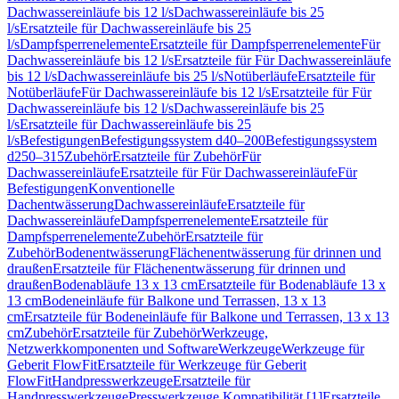
Dachwassereinläufe bis 12 l/s
Dachwassereinläufe bis 25
l/s
Ersatzteile für Dachwassereinläufe bis 25
l/s
Dampfsperrenelemente
Ersatzteile für Dampfsperrenelemente
Für
Dachwassereinläufe bis 12 l/s
Ersatzteile für Für Dachwassereinläufe
bis 12 l/s
Dachwassereinläufe bis 25 l/s
Notüberläufe
Ersatzteile für
Notüberläufe
Für Dachwassereinläufe bis 12 l/s
Ersatzteile für Für
Dachwassereinläufe bis 12 l/s
Dachwassereinläufe bis 25
l/s
Ersatzteile für Dachwassereinläufe bis 25
l/s
Befestigungen
Befestigungssystem d40–200
Befestigungssystem
d250–315
Zubehör
Ersatzteile für Zubehör
Für
Dachwassereinläufe
Ersatzteile für Für Dachwassereinläufe
Für
Befestigungen
Konventionelle
Dachentwässerung
Dachwassereinläufe
Ersatzteile für
Dachwassereinläufe
Dampfsperrenelemente
Ersatzteile für
Dampfsperrenelemente
Zubehör
Ersatzteile für
Zubehör
Bodenentwässerung
Flächenentwässerung für drinnen und
draußen
Ersatzteile für Flächenentwässerung für drinnen und
draußen
Bodenabläufe 13 x 13 cm
Ersatzteile für Bodenabläufe 13 x
13 cm
Bodeneinläufe für Balkone und Terrassen, 13 x 13
cm
Ersatzteile für Bodeneinläufe für Balkone und Terrassen, 13 x 13
cm
Zubehör
Ersatzteile für Zubehör
Werkzeuge,
Netzwerkkomponenten und Software
Werkzeuge
Werkzeuge für
Geberit FlowFit
Ersatzteile für Werkzeuge für Geberit
FlowFit
Handpresswerkzeuge
Ersatzteile für
Handpresswerkzeuge
Presswerkzeuge Kompatibilität [1]
Ersatzteile