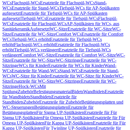
WCs
Flachspül-WCs
Ersatzteile für Flachspül-WCs
Stand-
WCs
Ersatzteile für Stand-WCs
Tiefspül-WCs für AP-Spülkasten
aufgesetzt
Ersatzteile für Tiefspül-WCs für AP-Spülkasten
aufgesetzt
Tiefspül-WCs
Ersatzteile für Tiefspül-WCs
Flachspül-
WCs
Ersatzteile für Flachspül-WCs
AP-Spülkästen für WCs, aus
Sanitärkeramik
Aufgesetzt
WC-Sitze
Ersatzteile für WC-Sitze
WC-
Sitze
Ersatzteile für WC-Sitze
Comfort WCs
Ersatzteile für Comfort
WCs
Tiefspül-WCs erhöht
Ersatzteile für Tiefspül-WCs
erhöht
Flachspül-WCs erhöht
Ersatzteile für Flachspül-WCs
erhöht
Tiefspül-WCs verlängert
Ersatzteile für Tiefspül-WCs
verlängert
Comfort WC-Sitze
Ersatzteile für Comfort WC-Sitze
WC-
Sitze
Ersatzteile für WC-Sitze
WC-Sitzringe
Ersatzteile für WC-
Sitzringe
WCs für Kinder
Ersatzteile für WCs für Kinder
Wand-
WCs
Ersatzteile für Wand-WCs
Stand-WCs
Ersatzteile für Stand-
WCs
WC-Sitze für Kinder
Ersatzteile für WC-Sitze für Kinder
WC-
Sitze
Ersatzteile für WC-Sitze
WC-Sitzringe
Ersatzteile für WC-
Sitzringe
Hock-WCs
Mit
Spülung
Zubehör
Befestigungsmaterial
Bidets
Wandbidets
Ersatzteile
für Wandbidets
Standbidets
Ersatzteile für
Standbidets
Zubehör
Ersatzteile für Zubehör
Betätigungsplatten und
WC-Steuerungen
Betätigungsplatten
Ersatzteile für
Betätigungsplatten
Für Sigma UP-Spülkästen
Ersatzteile für Für
Sigma UP-Spülkästen
Für Omega UP-Spülkästen
Ersatzteile für Für
Omega UP-Spülkästen
Für Kappa UP-Spülkästen
Ersatzteile für Für
Kappa UP-Spülkästen
Für Twinline UP-Spülkästen
Ersatzteile für