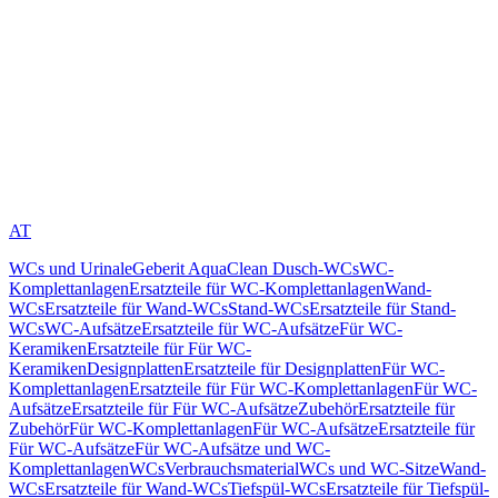
AT
WCs und Urinale
Geberit AquaClean Dusch-WCs
WC-
Komplettanlagen
Ersatzteile für WC-Komplettanlagen
Wand-
WCs
Ersatzteile für Wand-WCs
Stand-WCs
Ersatzteile für Stand-
WCs
WC-Aufsätze
Ersatzteile für WC-Aufsätze
Für WC-
Keramiken
Ersatzteile für Für WC-
Keramiken
Designplatten
Ersatzteile für Designplatten
Für WC-
Komplettanlagen
Ersatzteile für Für WC-Komplettanlagen
Für WC-
Aufsätze
Ersatzteile für Für WC-Aufsätze
Zubehör
Ersatzteile für
Zubehör
Für WC-Komplettanlagen
Für WC-Aufsätze
Ersatzteile für
Für WC-Aufsätze
Für WC-Aufsätze und WC-
Komplettanlagen
WCs
Verbrauchsmaterial
WCs und WC-Sitze
Wand-
WCs
Ersatzteile für Wand-WCs
Tiefspül-WCs
Ersatzteile für Tiefspül-