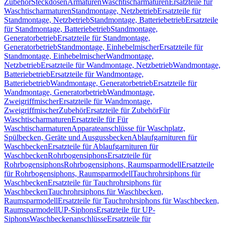
Zubehör
Steckdosen
Armaturen
Waschtischarmaturen
Ersatzteile für
Waschtischarmaturen
Standmontage, Netzbetrieb
Ersatzteile für
Standmontage, Netzbetrieb
Standmontage, Batteriebetrieb
Ersatzteile
für Standmontage, Batteriebetrieb
Standmontage,
Generatorbetrieb
Ersatzteile für Standmontage,
Generatorbetrieb
Standmontage, Einhebelmischer
Ersatzteile für
Standmontage, Einhebelmischer
Wandmontage,
Netzbetrieb
Ersatzteile für Wandmontage, Netzbetrieb
Wandmontage,
Batteriebetrieb
Ersatzteile für Wandmontage,
Batteriebetrieb
Wandmontage, Generatorbetrieb
Ersatzteile für
Wandmontage, Generatorbetrieb
Wandmontage,
Zweigriffmischer
Ersatzteile für Wandmontage,
Zweigriffmischer
Zubehör
Ersatzteile für Zubehör
Für
Waschtischarmaturen
Ersatzteile für Für
Waschtischarmaturen
Apparateanschlüsse für Waschplatz,
Spülbecken, Geräte und Ausgussbecken
Ablaufgarnituren für
Waschbecken
Ersatzteile für Ablaufgarnituren für
Waschbecken
Rohrbogensiphons
Ersatzteile für
Rohrbogensiphons
Rohrbogensiphons, Raumsparmodell
Ersatzteile
für Rohrbogensiphons, Raumsparmodell
Tauchrohrsiphons für
Waschbecken
Ersatzteile für Tauchrohrsiphons für
Waschbecken
Tauchrohrsiphons für Waschbecken,
Raumsparmodell
Ersatzteile für Tauchrohrsiphons für Waschbecken,
Raumsparmodell
UP-Siphons
Ersatzteile für UP-
Siphons
Waschbeckenanschlüsse
Ersatzteile für