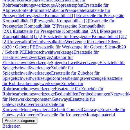
Rohrbearbeitungswerkzeuge
Abpressstopfen
Ersatzteile für
Abpressstopfen
Prüfmittel
Zubehör
Pressgeräte
Ersatzteile für
Pressgeräte
Pressgeräte Kompatibilität [1]
Ersatzteile für Pressgeräte
Kompatibilität [1]
Pressgeräte Kompatibilität [2]
Ersatzteile für
Pressgeräte Kompatibilität [2]
Pressgeräte Kompatibilität
[2XL]
Ersatzteile für Pressgeräte Kompatibilität [2XL]
Pressgeräte
Kompatibilität [4] / [2]
Ersatzteile für Pressgeräte Kompatibilität [4] /
[2]
Universalkoffer
Universalkoffer
Werkzeuge für Geberit Silent-
db20 / Geberit PE
Ersatzteile für Werkzeuge für Geberit Silent-db20
/ Geberit PE
Elektroschweißwerkzeuge
Ersatzteile für
Elektroschweißwerkzeuge
Zubehör für
Elektroschweißwerkzeuge
Spiegelschweißwerkzeuge
Ersatzteile für
Spiegelschweißwerkzeuge
Zubehör für
Spiegelschweißwerkzeuge
Ersatzteile für Zubehör für
Spiegelschweißwerkzeuge
Rohrbearbeitungswerkzeuge
Ersatzteile
für Rohrbearbeitungswerkzeuge
Zubehör für
Rohrbearbeitungswerkzeuge
Ersatzteile für Zubehör für
Rohrbearbeitungswerkzeuge
Bedienhilfen
Fernbedienungen
Netzwerk
für Netzwerkkomponenten
Gateways
Ersatzteile für
Gateways
Konverter
Ersatzteile für
Konverter
Montagematerial
Geberit Connect
Gateways
Ersatzteile für
Gateways
Konverter
Ersatzteile für Konverter
Montagematerial
Produktkategorien
Badserien