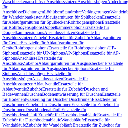
Waschbeckenanschlüsse
Anschlussstutzen
Anschlussbögen
Abdeckung
für
Anschlüsse
Dichtungen
Löthülsen
Standrohre
Verlängerungen
Wandeinb
für Wandeinbaukästen
Ablaufgarnituren für Spülbecken
Ersatzteile
für Ablaufgarnituren für Spülbecken
Rohrbogensiphons
Ersatzteile
für Rohrbogensiphons
Doppelkammersiphons
Ersatzteile für
Doppelkammersiphons
Anschlussstutzen
Ersatzteile für
Anschlussstutzen
Zubehör
Ersatzteile für Zubehör
Ablaufgarnituren
für Geräte
Ersatzteile für Ablaufgarnituren für
Geräte
Rohrbogensiphons
Ersatzteile für Rohrbogensiphons
UP-
Siphons
Ersatzteile für UP-Siphons
AP-Siphons
Ersatzteile für AP-
Siphons
Anschlüsse
Ersatzteile für
Anschlüsse
Zubehör
Ablaufgarnituren für Ausgussbecken
Ersatzteile
für Ablaufgarnituren für Ausgussbecken
Siphons
Ersatzteile für
Siphons
Anschlussbögen
Ersatzteile für
Anschlussbögen
Anschlussstutzen
Ersatzteile für
Anschlussstutzen
Ablaufventile
Ersatzteile für
Ablaufventile
Zubehör
Ersatzteile für Zubehör
Duschen und
Badewannen
Duschen
Bodenentwässerung für Duschen
Ersatzteile
für Bodenentwässerung für Duschen
Duschrinnen
Ersatzteile für
Duschrinnen
Zubehör für Duschrinnen
Ersatzteile für Zubehör für
Duschrinnen
Duschbodenabläufe
Ersatzteile für
Duschbodenabläufe
Zubehör für Duschbodenabläufe
Ersatzteile für
Zubehör für Duschbodenabläufe
Wandabläufe
Ersatzteile für
Wandabläufe
Zubehör für Wandabläufe
Ersatzteile für Zubehör für