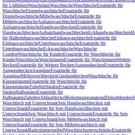
für Löthülsen
Waschplatz
Waschtische
Waschtische
Ersatzteile für
Waschtische
Doppelwaschtische
Ersatzteile für
Doppelwaschtische
Möbelwaschtische
Ersatzteile für
Möbelwaschtische
Aufsatzwaschtische
Ersatzteile für
Aufsatzwaschtische
Handwaschbecken
Ersatzteile für
Handwaschbecken
Aufsatzhandwaschbecken
Eckhandwaschbecken
H
für Halbeinbauwaschtische
Einbauwaschtische
Ersatzteile für
Einbauwaschtische
Unterbauwaschtische
Ersatzteile für
Unterbauwaschtische
Eckwaschtische
Waschtische
Comfort
Waschtische für Kinder
Ersatzteile für Waschtische für
Kinder
Waschtische
Waschrinnen
Ersatzteile für Waschrinnen
Weitere
Becken
Ersatzteile für Weitere Becken
Ausgussbecken
Ersatzteile für
Ausgussbecken
Ausgüsse
Ersatzteile für
Ausgüsse
Mehrzweckbecken
Gipsfangbecken
Waschtische für
Klassenräume
Ersatzteile für Waschtische für
Klassenräume
Zubehör
Säulen
Ersatzteile für
Säulen
Halbsäulen
Ersatzteile für
Halbsäulen
Zubehör
Ablaufdeckel
Befestigungsmaterial
Dekorblenden
W
Waschtisch mit Unterschrank
Sets Handwaschbecken mit
Unterschrank
Ersatzteile für Sets Handwaschbecken mit
Unterschrank
Sets Waschtisch mit Unterschrank
Ersatzteile für Sets
Waschtisch mit Unterschrank
Sets Möbelwaschtisch mit
Unterschrank
Ersatzteile für Sets Möbelwaschtisch mit
Unterschrank
Badezimmermöbel
Waschtischunterschränke
Ersatzteile