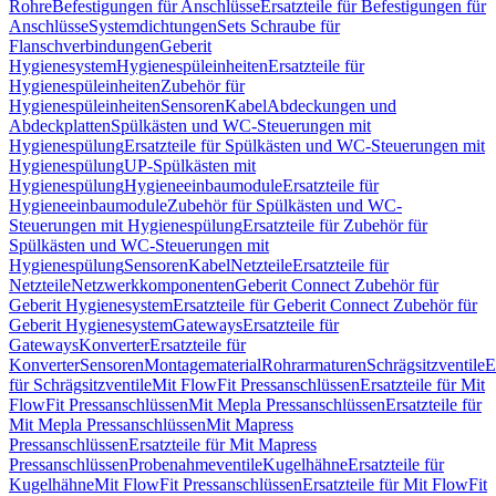
Rohre
Befestigungen für Anschlüsse
Ersatzteile für Befestigungen für
Anschlüsse
Systemdichtungen
Sets Schraube für
Flanschverbindungen
Geberit
Hygienesystem
Hygienespüleinheiten
Ersatzteile für
Hygienespüleinheiten
Zubehör für
Hygienespüleinheiten
Sensoren
Kabel
Abdeckungen und
Abdeckplatten
Spülkästen und WC-Steuerungen mit
Hygienespülung
Ersatzteile für Spülkästen und WC-Steuerungen mit
Hygienespülung
UP-Spülkästen mit
Hygienespülung
Hygieneeinbaumodule
Ersatzteile für
Hygieneeinbaumodule
Zubehör für Spülkästen und WC-
Steuerungen mit Hygienespülung
Ersatzteile für Zubehör für
Spülkästen und WC-Steuerungen mit
Hygienespülung
Sensoren
Kabel
Netzteile
Ersatzteile für
Netzteile
Netzwerkkomponenten
Geberit Connect Zubehör für
Geberit Hygienesystem
Ersatzteile für Geberit Connect Zubehör für
Geberit Hygienesystem
Gateways
Ersatzteile für
Gateways
Konverter
Ersatzteile für
Konverter
Sensoren
Montagematerial
Rohrarmaturen
Schrägsitzventile
E
für Schrägsitzventile
Mit FlowFit Pressanschlüssen
Ersatzteile für Mit
FlowFit Pressanschlüssen
Mit Mepla Pressanschlüssen
Ersatzteile für
Mit Mepla Pressanschlüssen
Mit Mapress
Pressanschlüssen
Ersatzteile für Mit Mapress
Pressanschlüssen
Probenahmeventile
Kugelhähne
Ersatzteile für
Kugelhähne
Mit FlowFit Pressanschlüssen
Ersatzteile für Mit FlowFit