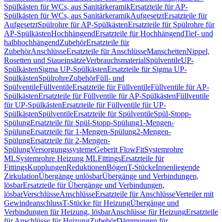
Spülkästen für WCs, aus Sanitärkeramik
Ersatzteile für AP-
Spülkästen für WCs, aus Sanitärkeramik
Aufgesetzt
Ersatzteile für
Aufgesetzt
Spülrohre für AP-Spülkästen
Ersatzteile für Spülrohre für
AP-Spülkästen
Hochhängend
Ersatzteile für Hochhängend
Tief- und
halbhochhängend
Zubehör
Ersatzteile für
Zubehör
Anschlüsse
Ersatzteile für Anschlüsse
Manschetten
Nippel,
Rosetten und Staueinsätze
Verbrauchsmaterial
Spülventile
UP-
Spülkästen
Sigma UP-Spülkästen
Ersatzteile für Sigma UP-
Spülkästen
Spülrohre
Zubehör
Füll- und
Spülventile
Füllventile
Ersatzteile für Füllventile
Füllventile für AP-
Spülkästen
Ersatzteile für Füllventile für AP-Spülkästen
Füllventile
für UP-Spülkästen
Ersatzteile für Füllventile für UP-
Spülkästen
Spülventile
Ersatzteile für Spülventile
Spül-Stopp-
Spülung
Ersatzteile für Spül-Stopp-Spülung
1-Mengen-
Spülung
Ersatzteile für 1-Mengen-Spülung
2-Mengen-
Spülung
Ersatzteile für 2-Mengen-
Spülung
Versorgungssysteme
Geberit FlowFit
Systemrohre
ML
Systemrohre Heizung ML
Fittings
Ersatzteile für
Fittings
Kupplungen
Reduktionen
Bögen
T-Stücke
Innenliegende
Zirkulation
Übergänge unlösbar
Übergänge und Verbindungen,
lösbar
Ersatzteile für Übergänge und Verbindungen,
lösbar
Verschlüsse
Anschlüsse
Ersatzteile für Anschlüsse
Verteiler mit
Gewindeanschluss
T-Stücke für Heizung
Übergänge und
Verbindungen für Heizung, lösbar
Anschlüsse für Heizung
Ersatzteile
für Anschlüsse für Heizung
Zubehör
Dämmungen für