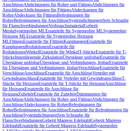
Anschlüsse
Abdichtungen für Rohre und Fittings
Abdichtungen für
Anschlüsse
Abdichtungen für Fittings
Abdeckungen für
Rohre
Abdeckung für Fittings
Befestigungen für
Rohre
Befestigungen für Anschlüsse
Systemdichtungen
Sets Schraube
für Flanschverbindungen
Verbrauchsmaterial
Geberit
Mepla
Systemrohre ML
Ersatzteile für Systemrohre ML
Systemrohre
Heizung ML
Ersatzteile für Systemrohre Heizung
ML
Fittings
Ersatzteile für Fittings
Kupplungen
Ersatzteile für
Kupplungen
Reduktionen
Ersatzteile für
Reduktionen
Winkel
Ersatzteile für Winkel
T-Stücke
Ersatzteile für T-
Stücke
Innenliegende Zirkulation
Übergänge unlösbar
Ersatzteile für
Übergänge unlösbar
Übergänge und Verbindungen, lösbar
Ersatzteile
für Übergänge und Verbindungen, lösbar
Verschlüsse
Ersatzteile für
Verschlüsse
Anschlüsse
Ersatzteile für Anschlüsse
Verteiler mit
Gewindeanschluss
Ersatzteile für Verteiler mit Gewindeanschluss
T-
Stücke für Heizung
Ersatzteile für T-Stücke für Heizung
Anschlüsse
für Heizung
Ersatzteile für Anschlüsse für
Heizung
Zubehör
Ersatzteile für Zubehör
Dämmungen für
Anschlüsse
Abdichtungen für Rohre und Fittings
Abdichtungen für
Anschlüsse
Abdeckungen für Rohre
Befestigungen für
Rohre
Befestigungen für Anschlüsse
Ersatzteile für Befestigungen für
Anschlüsse
Systemdichtungen
Sets Schraube für
Flanschverbindungen
Geberit Mapress Edelstahl
Geberit Mapress
Edelstahl
Ersatzteile für Geberit Mapress Edelstahl
Systemrohre
1.4401
Ersatzteile für Systemrohre 1.4401
Systemrohre