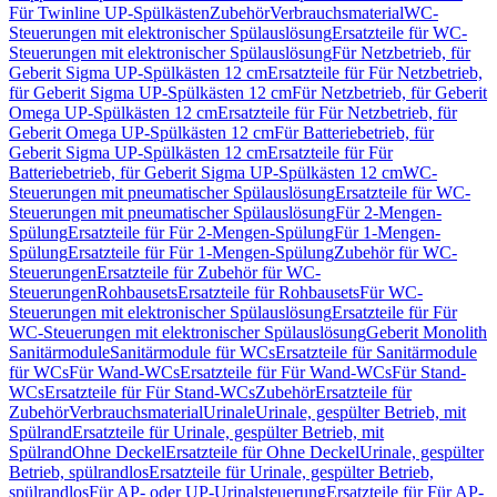
Für Twinline UP-Spülkästen
Zubehör
Verbrauchsmaterial
WC-
Steuerungen mit elektronischer Spülauslösung
Ersatzteile für WC-
Steuerungen mit elektronischer Spülauslösung
Für Netzbetrieb, für
Geberit Sigma UP-Spülkästen 12 cm
Ersatzteile für Für Netzbetrieb,
für Geberit Sigma UP-Spülkästen 12 cm
Für Netzbetrieb, für Geberit
Omega UP-Spülkästen 12 cm
Ersatzteile für Für Netzbetrieb, für
Geberit Omega UP-Spülkästen 12 cm
Für Batteriebetrieb, für
Geberit Sigma UP-Spülkästen 12 cm
Ersatzteile für Für
Batteriebetrieb, für Geberit Sigma UP-Spülkästen 12 cm
WC-
Steuerungen mit pneumatischer Spülauslösung
Ersatzteile für WC-
Steuerungen mit pneumatischer Spülauslösung
Für 2-Mengen-
Spülung
Ersatzteile für Für 2-Mengen-Spülung
Für 1-Mengen-
Spülung
Ersatzteile für Für 1-Mengen-Spülung
Zubehör für WC-
Steuerungen
Ersatzteile für Zubehör für WC-
Steuerungen
Rohbausets
Ersatzteile für Rohbausets
Für WC-
Steuerungen mit elektronischer Spülauslösung
Ersatzteile für Für
WC-Steuerungen mit elektronischer Spülauslösung
Geberit Monolith
Sanitärmodule
Sanitärmodule für WCs
Ersatzteile für Sanitärmodule
für WCs
Für Wand-WCs
Ersatzteile für Für Wand-WCs
Für Stand-
WCs
Ersatzteile für Für Stand-WCs
Zubehör
Ersatzteile für
Zubehör
Verbrauchsmaterial
Urinale
Urinale, gespülter Betrieb, mit
Spülrand
Ersatzteile für Urinale, gespülter Betrieb, mit
Spülrand
Ohne Deckel
Ersatzteile für Ohne Deckel
Urinale, gespülter
Betrieb, spülrandlos
Ersatzteile für Urinale, gespülter Betrieb,
spülrandlos
Für AP- oder UP-Urinalsteuerung
Ersatzteile für Für AP-