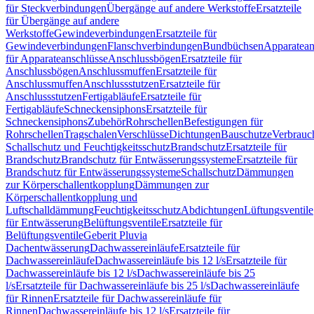
für Steckverbindungen
Übergänge auf andere Werkstoffe
Ersatzteile
für Übergänge auf andere
Werkstoffe
Gewindeverbindungen
Ersatzteile für
Gewindeverbindungen
Flanschverbindungen
Bundbüchsen
Apparatean
für Apparateanschlüsse
Anschlussbögen
Ersatzteile für
Anschlussbögen
Anschlussmuffen
Ersatzteile für
Anschlussmuffen
Anschlussstutzen
Ersatzteile für
Anschlussstutzen
Fertigabläufe
Ersatzteile für
Fertigabläufe
Schneckensiphons
Ersatzteile für
Schneckensiphons
Zubehör
Rohrschellen
Befestigungen für
Rohrschellen
Tragschalen
Verschlüsse
Dichtungen
Bauschutze
Verbrauc
Schallschutz und Feuchtigkeitsschutz
Brandschutz
Ersatzteile für
Brandschutz
Brandschutz für Entwässerungssysteme
Ersatzteile für
Brandschutz für Entwässerungssysteme
Schallschutz
Dämmungen
zur Körperschallentkopplung
Dämmungen zur
Körperschallentkopplung und
Luftschalldämmung
Feuchtigkeitsschutz
Abdichtungen
Lüftungsventile
für Entwässerung
Belüftungsventile
Ersatzteile für
Belüftungsventile
Geberit Pluvia
Dachentwässerung
Dachwassereinläufe
Ersatzteile für
Dachwassereinläufe
Dachwassereinläufe bis 12 l/s
Ersatzteile für
Dachwassereinläufe bis 12 l/s
Dachwassereinläufe bis 25
l/s
Ersatzteile für Dachwassereinläufe bis 25 l/s
Dachwassereinläufe
für Rinnen
Ersatzteile für Dachwassereinläufe für
Rinnen
Dachwassereinläufe bis 12 l/s
Ersatzteile für