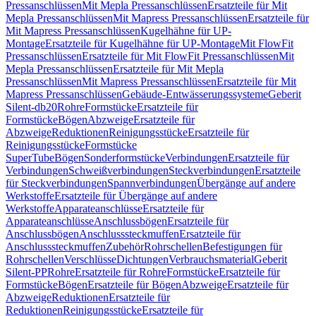
Pressanschlüssen
Mit Mepla Pressanschlüssen
Ersatzteile für Mit
Mepla Pressanschlüssen
Mit Mapress Pressanschlüssen
Ersatzteile für
Mit Mapress Pressanschlüssen
Kugelhähne für UP-
Montage
Ersatzteile für Kugelhähne für UP-Montage
Mit FlowFit
Pressanschlüssen
Ersatzteile für Mit FlowFit Pressanschlüssen
Mit
Mepla Pressanschlüssen
Ersatzteile für Mit Mepla
Pressanschlüssen
Mit Mapress Pressanschlüssen
Ersatzteile für Mit
Mapress Pressanschlüssen
Gebäude-Entwässerungssysteme
Geberit
Silent-db20
Rohre
Formstücke
Ersatzteile für
Formstücke
Bögen
Abzweige
Ersatzteile für
Abzweige
Reduktionen
Reinigungsstücke
Ersatzteile für
Reinigungsstücke
Formstücke
SuperTube
Bögen
Sonderformstücke
Verbindungen
Ersatzteile für
Verbindungen
Schweißverbindungen
Steckverbindungen
Ersatzteile
für Steckverbindungen
Spannverbindungen
Übergänge auf andere
Werkstoffe
Ersatzteile für Übergänge auf andere
Werkstoffe
Apparateanschlüsse
Ersatzteile für
Apparateanschlüsse
Anschlussbögen
Ersatzteile für
Anschlussbögen
Anschlusssteckmuffen
Ersatzteile für
Anschlusssteckmuffen
Zubehör
Rohrschellen
Befestigungen für
Rohrschellen
Verschlüsse
Dichtungen
Verbrauchsmaterial
Geberit
Silent-PP
Rohre
Ersatzteile für Rohre
Formstücke
Ersatzteile für
Formstücke
Bögen
Ersatzteile für Bögen
Abzweige
Ersatzteile für
Abzweige
Reduktionen
Ersatzteile für
Reduktionen
Reinigungsstücke
Ersatzteile für