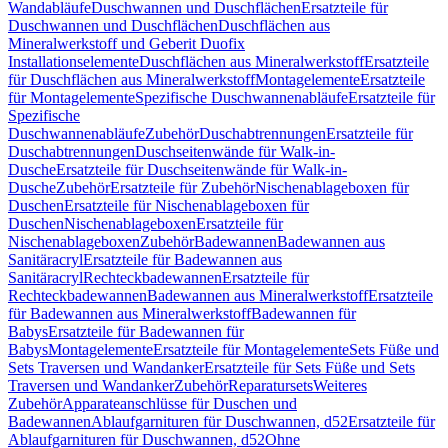
Wandabläufe
Duschwannen und Duschflächen
Ersatzteile für
Duschwannen und Duschflächen
Duschflächen aus
Mineralwerkstoff und Geberit Duofix
Installationselemente
Duschflächen aus Mineralwerkstoff
Ersatzteile
für Duschflächen aus Mineralwerkstoff
Montagelemente
Ersatzteile
für Montagelemente
Spezifische Duschwannenabläufe
Ersatzteile für
Spezifische
Duschwannenabläufe
Zubehör
Duschabtrennungen
Ersatzteile für
Duschabtrennungen
Duschseitenwände für Walk-in-
Dusche
Ersatzteile für Duschseitenwände für Walk-in-
Dusche
Zubehör
Ersatzteile für Zubehör
Nischenablageboxen für
Duschen
Ersatzteile für Nischenablageboxen für
Duschen
Nischenablageboxen
Ersatzteile für
Nischenablageboxen
Zubehör
Badewannen
Badewannen aus
Sanitäracryl
Ersatzteile für Badewannen aus
Sanitäracryl
Rechteckbadewannen
Ersatzteile für
Rechteckbadewannen
Badewannen aus Mineralwerkstoff
Ersatzteile
für Badewannen aus Mineralwerkstoff
Badewannen für
Babys
Ersatzteile für Badewannen für
Babys
Montagelemente
Ersatzteile für Montagelemente
Sets Füße und
Sets Traversen und Wandanker
Ersatzteile für Sets Füße und Sets
Traversen und Wandanker
Zubehör
Reparatursets
Weiteres
Zubehör
Apparateanschlüsse für Duschen und
Badewannen
Ablaufgarnituren für Duschwannen, d52
Ersatzteile für
Ablaufgarnituren für Duschwannen, d52
Ohne