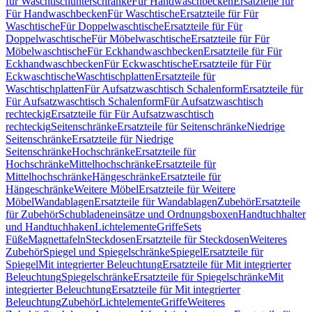
für Waschtischunterschränke
Für Handwaschbecken
Ersatzteile für
Für Handwaschbecken
Für Waschtische
Ersatzteile für Für
Waschtische
Für Doppelwaschtische
Ersatzteile für Für
Doppelwaschtische
Für Möbelwaschtische
Ersatzteile für Für
Möbelwaschtische
Für Eckhandwaschbecken
Ersatzteile für Für
Eckhandwaschbecken
Für Eckwaschtische
Ersatzteile für Für
Eckwaschtische
Waschtischplatten
Ersatzteile für
Waschtischplatten
Für Aufsatzwaschtisch Schalenform
Ersatzteile für
Für Aufsatzwaschtisch Schalenform
Für Aufsatzwaschtisch
rechteckig
Ersatzteile für Für Aufsatzwaschtisch
rechteckig
Seitenschränke
Ersatzteile für Seitenschränke
Niedrige
Seitenschränke
Ersatzteile für Niedrige
Seitenschränke
Hochschränke
Ersatzteile für
Hochschränke
Mittelhochschränke
Ersatzteile für
Mittelhochschränke
Hängeschränke
Ersatzteile für
Hängeschränke
Weitere Möbel
Ersatzteile für Weitere
Möbel
Wandablagen
Ersatzteile für Wandablagen
Zubehör
Ersatzteile
für Zubehör
Schubladeneinsätze und Ordnungsboxen
Handtuchhalter
und Handtuchhaken
Lichtelemente
Griffe
Sets
Füße
Magnettafeln
Steckdosen
Ersatzteile für Steckdosen
Weiteres
Zubehör
Spiegel und Spiegelschränke
Spiegel
Ersatzteile für
Spiegel
Mit integrierter Beleuchtung
Ersatzteile für Mit integrierter
Beleuchtung
Spiegelschränke
Ersatzteile für Spiegelschränke
Mit
integrierter Beleuchtung
Ersatzteile für Mit integrierter
Beleuchtung
Zubehör
Lichtelemente
Griffe
Weiteres