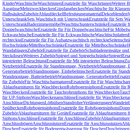
Kinder
Waschtische
Waschrinnen
Ersatzteile für Waschrinnen
Weitere 
Ausgüsse
Mehrzweckbecken
Gipsfangbecken
Waschtische für Klasse
Halbsäulen
Zubehör
Ablaufdeckel
Befestigungsmaterial
Dekorblenden
W
Unterschrank
Sets Waschtisch mit Unterschrank
Ersatzteile für Sets W
Unterschrank
Badezimmermöbel
Waschtischunterschränke
Ersatzteile 
Doppelwaschtische
Ersatzteile für Für Doppelwaschtische
Für Möbelw
Eckwaschtische
Ersatzteile für Für Eckwaschtische
Waschtischplatten
E
rechteckig
Ersatzteile für Für Aufsatzwaschtisch rechteckig
Seitenschr
Hochschränke
Mittelhochschränke
Ersatzteile für Mittelhochschränke
H
Wandablagen
Zubehör
Ersatzteile für Zubehör
Schubladeneinsätze un
Steckdosen
Weiteres Zubehör
Spiegel und Spiegelschränke
Spiegel
Ersa
integrierter Beleuchtung
Ersatzteile für Mit integrierter Beleuchtung
Zu
Netzbetrieb
Ersatzteile für Standmontage, Netzbetrieb
Standmontage, Ba
Generatorbetrieb
Standmontage, Einhebelmischer
Ersatzteile für Stan
Wandmontage, Batteriebetrieb
Wandmontage, Generatorbetrieb
Ersatz
für Zubehör
Für Waschtischarmaturen
Ersatzteile für Für Waschtischa
Ablaufgarnituren für Waschbecken
Rohrbogensiphons
Ersatzteile für
Waschbecken
Ersatzteile für Tauchrohrsiphons für Waschbecken
Tauch
für UP-Siphons
Waschbeckenanschlüsse
Ersatzteile für Waschbeckena
Anschlüsse
Dichtungen
Löthülsen
Standrohre
Verlängerungen
Wandeinb
Spülbecken
Rohrbogensiphons
Ersatzteile für Rohrbogensiphons
Dopp
Zubehör
Ablaufgarnituren für Geräte
Ersatzteile für Ablaufgarnituren 
Siphons
Anschlüsse
Ersatzteile für Anschlüsse
Zubehör
Ablaufgarnitur
Anschlussbögen
Anschlussstutzen
Ersatzteile für Anschlussstutzen
Abla
Duschen
Ersatzteile für Bodenentwässerung für Duschen
Duschrinnen