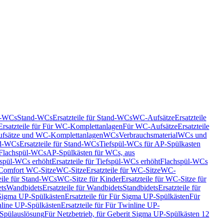
nd-WCs
Stand-WCs
Ersatzteile für Stand-WCs
WC-Aufsätze
Ersatzteile
Ersatzteile für Für WC-Komplettanlagen
Für WC-Aufsätze
Ersatzteile
fsätze und WC-Komplettanlagen
WCs
Verbrauchsmaterial
WCs und
d-WCs
Ersatzteile für Stand-WCs
Tiefspül-WCs für AP-Spülkasten
r Flachspül-WCs
AP-Spülkästen für WCs, aus
fspül-WCs erhöht
Ersatzteile für Tiefspül-WCs erhöht
Flachspül-WCs
r Comfort WC-Sitze
WC-Sitze
Ersatzteile für WC-Sitze
WC-
eile für Stand-WCs
WC-Sitze für Kinder
Ersatzteile für WC-Sitze für
ts
Wandbidets
Ersatzteile für Wandbidets
Standbidets
Ersatzteile für
Sigma UP-Spülkästen
Ersatzteile für Für Sigma UP-Spülkästen
Für
line UP-Spülkästen
Ersatzteile für Für Twinline UP-
 Spülauslösung
Für Netzbetrieb, für Geberit Sigma UP-Spülkästen 12