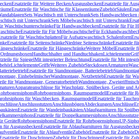
Becken
Ersatzteile für Weitere Becken
Ausgussbecken
Ersatzteile für Au
nräume
Ersatzteile für Waschtische für Klassenräume
Zubehör
Säulen
Ersa
andablagen
Sets Waschtisch mit Unterschrank
Sets Handwaschbecken 
aschtisch mit Unterschrank
Sets Möbelwaschtisch mit Unterschrank
Ersa
für Waschtischunterschränke
Für Handwaschbecken
Ersatzteile für Für
aschtische
Ersatzteile für Für Möbelwaschtische
Für Eckhandwaschbec
rsatzteile für Waschtischplatten
Für Aufsatzwaschtisch Schalenform
Ers
änke
Ersatzteile für Seitenschränke
Niedrige Seitenschränke
Ersatzteile f
ängeschränke
Ersatzteile für Hängeschränke
Weitere Möbel
Ersatzteile 
d Ordnungsboxen
Handtuchhalter und Handtuchhaken
Lichtelemente
Grif
tzteile für Spiegel
Mit integrierter Beleuchtung
Ersatzteile für Mit integr
behör
Lichtelemente
Griffe
Weiteres Zubehör
Steckdosen
Armaturen
Wasc
tteriebetrieb
Ersatzteile für Standmontage, Batteriebetrieb
Standmontage
dmontage, Einhebelmischer
Wandmontage, Netzbetrieb
Ersatzteile für W
teile für Wandmontage, Generatorbetrieb
Wandmontage, Zweigriffmisch
rmaturen
Apparateanschlüsse für Waschplatz, Spülbecken, Geräte und 
 Rohrbogensiphons
Rohrbogensiphons, Raumsparmodell
Ersatzteile für
rohrsiphons für Waschbecken, Raumsparmodell
Ersatzteile für Tauch
nschlüsse
Anschlussstutzen
Anschlussbögen
Abdeckungen
Anschlüsse
Er
aukästen
Ersatzteile für Wandeinbaukästen
Ablaufgarnituren für Spülb
elkammersiphons
Ersatzteile für Doppelkammersiphons
Anschlussstutz
für Geräte
Rohrbogensiphons
Ersatzteile für Rohrbogensiphons
UP-Sipho
en für Ausgussbecken
Ersatzteile für Ablaufgarnituren für Ausgussbecke
ufventile
Ersatzteile für Ablaufventile
Zubehör
Ersatzteile für Zubehör
D
Ersatzteile für Duschrinnen
Zubehör für Duschrinnen
Ersatzteile für Zu