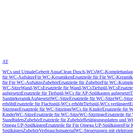
AT
WCs und Urinale
Geberit AquaClean Dusch-WCs
WC-Komplettanlag
für WC-Aufsätze
Für WC-Keramiken
Ersatzteile für Für WC-Kerami
für Für WC-Aufsätze
Zubehör
Ersatzteile für Zubehör
Für WC-Komplet
WC-Sitze
Wand-WCs
Ersatzteile für Wand-WCs
Tiefspül-WCs
Ersatzt
aufgesetzt
Ersatzteile für Tiefspül-WCs für AP-Spülkasten aufgesetzt
T
Sanitärkeramik
Aufgesetzt
WC-Sitze
Ersatzteile für WC-Sitze
WC-Sitze
erhöht
Ersatzteile für Flachspül-WCs erhöht
Tiefspül-WCs verlängert
E
Sitzringe
Ersatzteile für WC-Sitzringe
WCs für Kinder
Ersatzteile für 
Kinder
WC-Sitze
Ersatzteile für WC-Sitze
WC-Sitzringe
Ersatzteile fü
Standbidets
Zubehör
Ersatzteile für Zubehör
Betätigungsplatten und W
Omega UP-Spülkästen
Ersatzteile für Für Omega UP-Spülkästen
Für 
Spülkästen
Zubehör
Verbrauchsmaterial
WC-Steuerungen mit elektroni