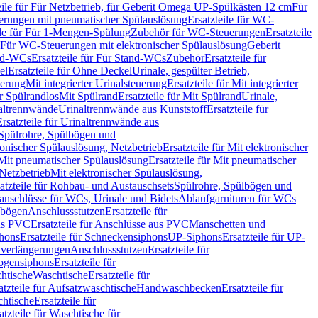
eile für Für Netzbetrieb, für Geberit Omega UP-Spülkästen 12 cm
Für
rungen mit pneumatischer Spülauslösung
Ersatzteile für WC-
ile für Für 1-Mengen-Spülung
Zubehör für WC-Steuerungen
Ersatzteile
ür Für WC-Steuerungen mit elektronischer Spülauslösung
Geberit
nd-WCs
Ersatzteile für Für Stand-WCs
Zubehör
Ersatzteile für
el
Ersatzteile für Ohne Deckel
Urinale, gespülter Betrieb,
uerung
Mit integrierter Urinalsteuerung
Ersatzteile für Mit integrierter
ür Spülrandlos
Mit Spülrand
Ersatzteile für Mit Spülrand
Urinale,
naltrennwände
Urinaltrennwände aus Kunststoff
Ersatzteile für
Ersatzteile für Urinaltrennwände aus
r Spülrohre, Spülbögen und
ronischer Spülauslösung, Netzbetrieb
Ersatzteile für Mit elektronischer
Mit pneumatischer Spülauslösung
Ersatzteile für Mit pneumatischer
 Netzbetrieb
Mit elektronischer Spülauslösung,
atzteile für Rohbau- und Austauschsets
Spülrohre, Spülbögen und
anschlüsse für WCs, Urinale und Bidets
Ablaufgarnituren für WCs
ssbögen
Anschlussstutzen
Ersatzteile für
us PVC
Ersatzteile für Anschlüsse aus PVC
Manschetten und
hons
Ersatzteile für Schneckensiphons
UP-Siphons
Ersatzteile für UP-
enverlängerungen
Anschlussstutzen
Ersatzteile für
ogensiphons
Ersatzteile für
htische
Waschtische
Ersatzteile für
atzteile für Aufsatzwaschtische
Handwaschbecken
Ersatzteile für
htische
Ersatzteile für
atzteile für Waschtische für