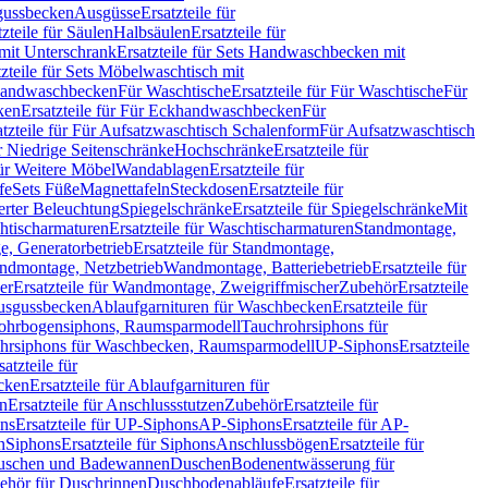
sgussbecken
Ausgüsse
Ersatzteile für
tzteile für Säulen
Halbsäulen
Ersatzteile für
mit Unterschrank
Ersatzteile für Sets Handwaschbecken mit
tzteile für Sets Möbelwaschtisch mit
 Handwaschbecken
Für Waschtische
Ersatzteile für Für Waschtische
Für
ken
Ersatzteile für Für Eckhandwaschbecken
Für
atzteile für Für Aufsatzwaschtisch Schalenform
Für Aufsatzwaschtisch
ür Niedrige Seitenschränke
Hochschränke
Ersatzteile für
für Weitere Möbel
Wandablagen
Ersatzteile für
fe
Sets Füße
Magnettafeln
Steckdosen
Ersatzteile für
ierter Beleuchtung
Spiegelschränke
Ersatzteile für Spiegelschränke
Mit
htischarmaturen
Ersatzteile für Waschtischarmaturen
Standmontage,
, Generatorbetrieb
Ersatzteile für Standmontage,
andmontage, Netzbetrieb
Wandmontage, Batteriebetrieb
Ersatzteile für
er
Ersatzteile für Wandmontage, Zweigriffmischer
Zubehör
Ersatzteile
Ausgussbecken
Ablaufgarnituren für Waschbecken
Ersatzteile für
 Rohrbogensiphons, Raumsparmodell
Tauchrohrsiphons für
rohrsiphons für Waschbecken, Raumsparmodell
UP-Siphons
Ersatzteile
satzteile für
ecken
Ersatzteile für Ablaufgarnituren für
en
Ersatzteile für Anschlussstutzen
Zubehör
Ersatzteile für
ns
Ersatzteile für UP-Siphons
AP-Siphons
Ersatzteile für AP-
n
Siphons
Ersatzteile für Siphons
Anschlussbögen
Ersatzteile für
uschen und Badewannen
Duschen
Bodenentwässerung für
behör für Duschrinnen
Duschbodenabläufe
Ersatzteile für