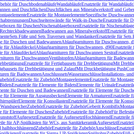
Zubehör für Duschbodenabläufe
Wandabläufe
Ersatzteile für Wandabläufe
wannen und Duschflächen
Duschflächen aus Mineralwerkstoff und Geberi
ntagelemente
Ersatzteile für Montagelemente
Spezifische Duschwanne
schabtrennungen
Duschseitenwände für Walk-in-Dusche
Ersatzteile für
lageboxen für Duschen
Nischenablageboxen
Ersatzteile für Nischenabla
ür Rechteckbadewannen
Badewannen aus Mineralwerkstoff
Ersatzteile f
mente
Sets Füße und Sets Traversen und Wandanker
Ersatzteile für Set
se für Duschen und Badewannen
Ablaufgarnituren für Duschwannen, 
ile für Ablaufdeckel
Ablaufgarnituren für Duschwannen, d90
Ersatzteil
ile für Ablaufdeckel
Ablaufgarnituren für Duschwannen Sestra
Ersatztei
rnituren für Duschwannen
Ventilstopfen
Ablaufgarnituren für Badewann
rehbetätigung
Ersatzteile für Fertigbausets für Drehbetätigung
Mit Drehbe
rtigbausets für Drehbetätigung und Zulauf
Mit Druckbetätigung PushCon
ituren für Badewannen
Anschlusssets
Wasseranschlüsse
Installations- un
ubehör
Ersatzteile für Zubehör
Montageelemente
Ersatzteile für Montag
Bidets
Ersatzteile für Elemente für Bidets
Elemente für Urinale
Ersatztei
mente für Duschen und Badewannen
Ersatzteile für Elemente für Dus
ile für Elemente für Ausgussbecken
Elemente für Armaturen
Ersatzteile 
hirrspüler
Elemente für Konsollasten
Ersatzteile für Elemente für Konso
r Wandspeicher
Zubehör
Ersatzteile für Zubehör
Geberit Kombifix
Montag
le für Elemente für Duschen
Zubehör
Ersatzteile für Zubehör
Für Befesti
unststoff
Aufgesetzt
Ersatzteile für Aufgesetzt
Hochhängend
Ersatzteile
eile für AP-Spülkästen für WCs, aus Sanitärkeramik
Aufgesetzt
Ersatztei
nd halbhochhängend
Zubehör
Ersatzteile für Zubehör
Anschlüsse
Ersatztei
pülkästen
Ersatzteile für Sigma UP-Spülkästen
Spülrohre
Zubehör
Füll- 