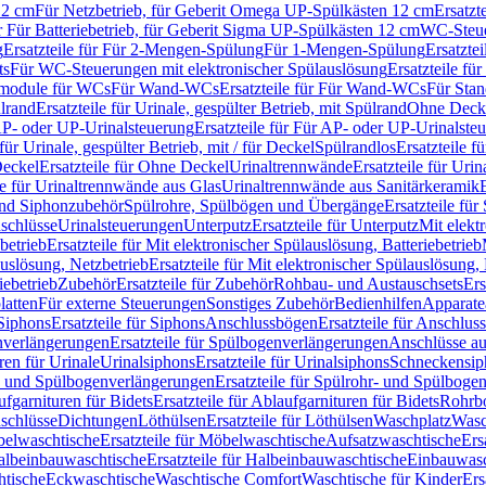
12 cm
Für Netzbetrieb, für Geberit Omega UP-Spülkästen 12 cm
Ersatzt
ür Für Batteriebetrieb, für Geberit Sigma UP-Spülkästen 12 cm
WC-Steue
g
Ersatzteile für Für 2-Mengen-Spülung
Für 1-Mengen-Spülung
Ersatzte
ts
Für WC-Steuerungen mit elektronischer Spülauslösung
Ersatzteile f
ärmodule für WCs
Für Wand-WCs
Ersatzteile für Für Wand-WCs
Für Sta
ülrand
Ersatzteile für Urinale, gespülter Betrieb, mit Spülrand
Ohne Deck
P- oder UP-Urinalsteuerung
Ersatzteile für Für AP- oder UP-Urinalste
 für Urinale, gespülter Betrieb, mit / für Deckel
Spülrandlos
Ersatzteile f
eckel
Ersatzteile für Ohne Deckel
Urinaltrennwände
Ersatzteile für Uri
le für Urinaltrennwände aus Glas
Urinaltrennwände aus Sanitärkeramik
nd Siphonzubehör
Spülrohre, Spülbögen und Übergänge
Ersatzteile fü
schlüsse
Urinalsteuerungen
Unterputz
Ersatzteile für Unterputz
Mit elekt
betrieb
Ersatzteile für Mit elektronischer Spülauslösung, Batteriebetrieb
auslösung, Netzbetrieb
Ersatzteile für Mit elektronischer Spülauslösung,
iebetrieb
Zubehör
Ersatzteile für Zubehör
Rohbau- und Austauschsets
Ers
atten
Für externe Steuerungen
Sonstiges Zubehör
Bedienhilfen
Apparate
Siphons
Ersatzteile für Siphons
Anschlussbögen
Ersatzteile für Anschlu
verlängerungen
Ersatzteile für Spülbogenverlängerungen
Anschlüsse a
ren für Urinale
Urinalsiphons
Ersatzteile für Urinalsiphons
Schneckensip
- und Spülbogenverlängerungen
Ersatzteile für Spülrohr- und Spülbog
fgarnituren für Bidets
Ersatzteile für Ablaufgarnituren für Bidets
Rohrb
schlüsse
Dichtungen
Löthülsen
Ersatzteile für Löthülsen
Waschplatz
Wasc
elwaschtische
Ersatzteile für Möbelwaschtische
Aufsatzwaschtische
Ers
albeinbauwaschtische
Ersatzteile für Halbeinbauwaschtische
Einbauwasc
htische
Eckwaschtische
Waschtische Comfort
Waschtische für Kinder
Ers