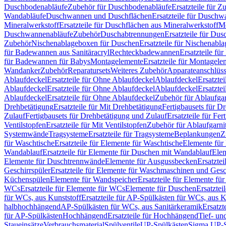
Duschbodenabläufe
Zubehör für Duschbodenabläufe
Ersatzteile für 
Wandabläufe
Duschwannen und Duschflächen
Ersatzteile für Dusch
Mineralwerkstoff
Ersatzteile für Duschflächen aus Mineralwerkstoff
Mo
Duschwannenabläufe
Zubehör
Duschabtrennungen
Ersatzteile für Du
Zubehör
Nischenablageboxen für Duschen
Ersatzteile für Nischenab
für Badewannen aus Sanitäracryl
Rechteckbadewannen
Ersatzteile f
für Badewannen für Babys
Montagelemente
Ersatzteile für Montagele
Wandanker
Zubehör
Reparatursets
Weiteres Zubehör
Apparateanschlüs
Ablaufdeckel
Ersatzteile für Ohne Ablaufdeckel
Ablaufdeckel
Ersatzte
Ablaufdeckel
Ersatzteile für Ohne Ablaufdeckel
Ablaufdeckel
Ersatzte
Ablaufdeckel
Ersatzteile für Ohne Ablaufdeckel
Zubehör für Ablaufga
Drehbetätigung
Ersatzteile für Mit Drehbetätigung
Fertigbausets für D
Zulauf
Fertigbausets für Drehbetätigung und Zulauf
Ersatzteile für Fe
Ventilstopfen
Ersatzteile für Mit Ventilstopfen
Zubehör für Ablaufgarn
Systemwände
Tragsysteme
Ersatzteile für Tragsysteme
Beplankungen
Z
für Waschtische
Ersatzteile für Elemente für Waschtische
Elemente für 
Wandablauf
Ersatzteile für Elemente für Duschen mit Wandablauf
Ele
Elemente für Duschtrennwände
Elemente für Ausgussbecken
Ersatzte
Geschirrspüler
Ersatzteile für Elemente für Waschmaschinen und Gesc
Küchenspülen
Elemente für Wandspeicher
Ersatzteile für Elemente fü
WCs
Ersatzteile für Elemente für WCs
Elemente für Duschen
Ersatztei
für WCs, aus Kunststoff
Ersatzteile für AP-Spülkästen für WCs, aus K
halbhochhängend
AP-Spülkästen für WCs, aus Sanitärkeramik
Ersatzt
für AP-Spülkästen
Hochhängend
Ersatzteile für Hochhängend
Tief- u
Staueinsätze
Verbrauchsmaterial
Spülventile
UP-Spülkästen
Sigma UP-S