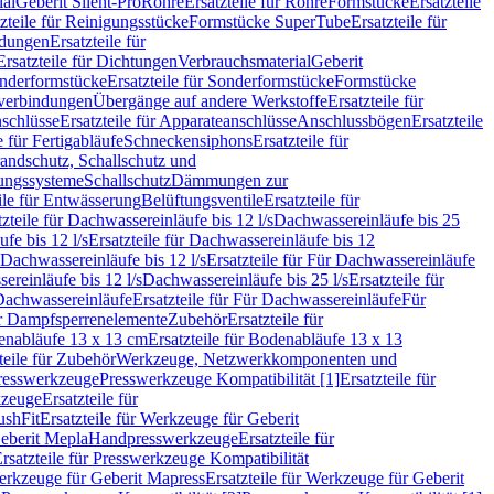
ial
Geberit Silent-Pro
Rohre
Ersatzteile für Rohre
Formstücke
Ersatzteile
zteile für Reinigungsstücke
Formstücke SuperTube
Ersatzteile für
ndungen
Ersatzteile für
Ersatzteile für Dichtungen
Verbrauchsmaterial
Geberit
nderformstücke
Ersatzteile für Sonderformstücke
Formstücke
ckverbindungen
Übergänge auf andere Werkstoffe
Ersatzteile für
schlüsse
Ersatzteile für Apparateanschlüsse
Anschlussbögen
Ersatzteile
e für Fertigabläufe
Schneckensiphons
Ersatzteile für
andschutz, Schallschutz und
rungssysteme
Schallschutz
Dämmungen zur
ile für Entwässerung
Belüftungsventile
Ersatzteile für
tzteile für Dachwassereinläufe bis 12 l/s
Dachwassereinläufe bis 25
fe bis 12 l/s
Ersatzteile für Dachwassereinläufe bis 12
Dachwassereinläufe bis 12 l/s
Ersatzteile für Für Dachwassereinläufe
ereinläufe bis 12 l/s
Dachwassereinläufe bis 25 l/s
Ersatzteile für
Dachwassereinläufe
Ersatzteile für Für Dachwassereinläufe
Für
für Dampfsperrenelemente
Zubehör
Ersatzteile für
nabläufe 13 x 13 cm
Ersatzteile für Bodenabläufe 13 x 13
teile für Zubehör
Werkzeuge, Netzwerkkomponenten und
presswerkzeuge
Presswerkzeuge Kompatibilität [1]
Ersatzteile für
kzeuge
Ersatzteile für
ushFit
Ersatzteile für Werkzeuge für Geberit
Geberit Mepla
Handpresswerkzeuge
Ersatzteile für
rsatzteile für Presswerkzeuge Kompatibilität
rkzeuge für Geberit Mapress
Ersatzteile für Werkzeuge für Geberit