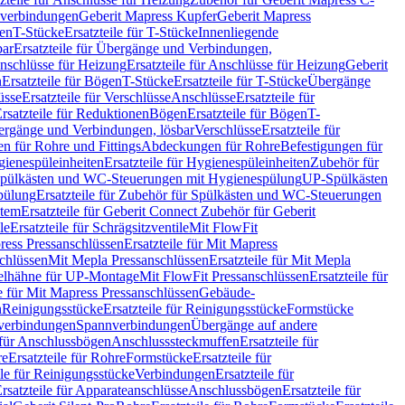
hverbindungen
Geberit Mapress Kupfer
Geberit Mapress
gen
T-Stücke
Ersatzteile für T-Stücke
Innenliegende
bar
Ersatzteile für Übergänge und Verbindungen,
nschlüsse für Heizung
Ersatzteile für Anschlüsse für Heizung
Geberit
n
Ersatzteile für Bögen
T-Stücke
Ersatzteile für T-Stücke
Übergänge
üsse
Ersatzteile für Verschlüsse
Anschlüsse
Ersatzteile für
rsatzteile für Reduktionen
Bögen
Ersatzteile für Bögen
T-
bergänge und Verbindungen, lösbar
Verschlüsse
Ersatzteile für
n für Rohre und Fittings
Abdeckungen für Rohre
Befestigungen für
ienespüleinheiten
Ersatzteile für Hygienespüleinheiten
Zubehör für
r Spülkästen und WC-Steuerungen mit Hygienespülung
UP-Spülkästen
pülung
Ersatzteile für Zubehör für Spülkästen und WC-Steuerungen
stem
Ersatzteile für Geberit Connect Zubehör für Geberit
le
Ersatzteile für Schrägsitzventile
Mit FlowFit
ress Pressanschlüssen
Ersatzteile für Mit Mapress
schlüssen
Mit Mepla Pressanschlüssen
Ersatzteile für Mit Mepla
gelhähne für UP-Montage
Mit FlowFit Pressanschlüssen
Ersatzteile für
le für Mit Mapress Pressanschlüssen
Gebäude-
n
Reinigungsstücke
Ersatzteile für Reinigungsstücke
Formstücke
ckverbindungen
Spannverbindungen
Übergänge auf andere
e für Anschlussbögen
Anschlusssteckmuffen
Ersatzteile für
re
Ersatzteile für Rohre
Formstücke
Ersatzteile für
ile für Reinigungsstücke
Verbindungen
Ersatzteile für
rsatzteile für Apparateanschlüsse
Anschlussbögen
Ersatzteile für