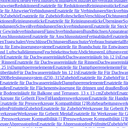
ehör
Rohrschellen
Verschlüsse
Dichtungen
Schutzdeckel
Verbrauchsmater
Abzweige
Reduktionen
Ersatzteile für Reduktionen
Reinigungsstücke
Ersat
ile für Abzweige
Verbindungen
Ersatzteile für Verbindungen
Steckverbi
ffe
Zubehör
Ersatzteile für Zubehör
Rohrschellen
Verschlüsse
Dichtungen
ktionen
Reinigungsstücke
Ersatzteile für Reinigungsstücke
Übergänge
So
bindungen
Schweißverbindungen
Steckverbindungen
Ersatzteile für Ste
für Gewindeverbindungen
Flanschverbindungen
Bundbüchsen
Apparatean
Anschlussstutzen
Ersatzteile für Anschlussstutzen
Fertigabläufe
Ersatzteil
len
Tragschalen
Verschlüsse
Dichtungen
Bauschutze
Verbrauchsmaterial
Br
tz für Entwässerungssysteme
Ersatzteile für Brandschutz für Entwässe
und Luftschalldämmung
Feuchtigkeitsschutz
Abdichtungen
Lüftungsvent
fe
Ersatzteile für Dachwassereinläufe
Dachwassereinläufe bis 12 l/s
Ersa
r Rinnen
Ersatzteile für Dachwassereinläufe für Rinnen
Dachwassereinläu
 25 l/s
Dampfsperrenelemente
Ersatzteile für Dampfsperrenelemente
Für 
tüberläufe
Für Dachwassereinläufe bis 12 l/s
Ersatzteile für Für Dachwass
–200
Befestigungssystem d250–315
Zubehör
Ersatzteile für Zubehör
Für 
Ersatzteile für Dachwassereinläufe
Dampfsperrenelemente
Ersatzteile 
raußen
Ersatzteile für Flächenentwässerung für drinnen und draußen
Bode
für Bodeneinläufe für Balkone und Terrassen, 13 x 13 cm
Zubehör
Ersatz
erkzeuge für Geberit FlowFit
Handpresswerkzeuge
Ersatzteile für Hand
Ersatzteile für Presswerkzeuge Kompatibilität [2]
Rohrbearbeitungswer
opfen
Prüfmittel
Zubehör
Ersatzteile für Zubehör
Werkzeuge für Geberit P
swerkzeuge
Werkzeuge für Geberit Mepla
Ersatzteile für Werkzeuge für 
ür Presswerkzeuge Kompatibilität [1]
Presswerkzeuge Kompatibilität [2]
E
zeuge
Abpressstopfen
Ersatzteile für Abpressstopfen
Prüfmittel
Zubehör
We