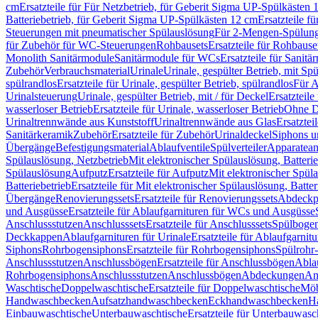
cm
Ersatzteile für Für Netzbetrieb, für Geberit Sigma UP-Spülkästen 
Batteriebetrieb, für Geberit Sigma UP-Spülkästen 12 cm
Ersatzteile f
Steuerungen mit pneumatischer Spülauslösung
Für 2-Mengen-Spülun
für Zubehör für WC-Steuerungen
Rohbausets
Ersatzteile für Rohbause
Monolith Sanitärmodule
Sanitärmodule für WCs
Ersatzteile für Sanit
Zubehör
Verbrauchsmaterial
Urinale
Urinale, gespülter Betrieb, mit Sp
spülrandlos
Ersatzteile für Urinale, gespülter Betrieb, spülrandlos
Für A
Urinalsteuerung
Urinale, gespülter Betrieb, mit / für Deckel
Ersatzteile
wasserloser Betrieb
Ersatzteile für Urinale, wasserloser Betrieb
Ohne D
Urinaltrennwände aus Kunststoff
Urinaltrennwände aus Glas
Ersatztei
Sanitärkeramik
Zubehör
Ersatzteile für Zubehör
Urinaldeckel
Siphons u
Übergänge
Befestigungsmaterial
Ablaufventile
Spülverteiler
Apparatean
Spülauslösung, Netzbetrieb
Mit elektronischer Spülauslösung, Batterie
Spülauslösung
Aufputz
Ersatzteile für Aufputz
Mit elektronischer Spül
Batteriebetrieb
Ersatzteile für Mit elektronischer Spülauslösung, Batter
Übergänge
Renovierungssets
Ersatzteile für Renovierungssets
Abdeckpl
und Ausgüsse
Ersatzteile für Ablaufgarnituren für WCs und Ausgüsse
Anschlussstutzen
Anschlusssets
Ersatzteile für Anschlusssets
Spülbogen
Deckkappen
Ablaufgarnituren für Urinale
Ersatzteile für Ablaufgarnitu
Siphons
Rohrbogensiphons
Ersatzteile für Rohrbogensiphons
Spülrohr
Anschlussstutzen
Anschlussbögen
Ersatzteile für Anschlussbögen
Ablau
Rohrbogensiphons
Anschlussstutzen
Anschlussbögen
Abdeckungen
An
Waschtische
Doppelwaschtische
Ersatzteile für Doppelwaschtische
Möb
Handwaschbecken
Aufsatzhandwaschbecken
Eckhandwaschbecken
H
Einbauwaschtische
Unterbauwaschtische
Ersatzteile für Unterbauwasc