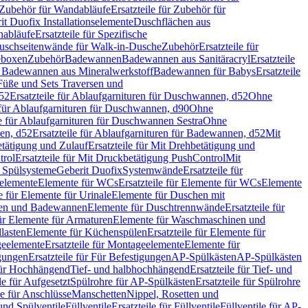
Zubehör für Wandabläufe
Ersatzteile für Zubehör für
t Duofix Installationselemente
Duschflächen aus
nabläufe
Ersatzteile für Spezifische
 Duschseitenwände für Walk-in-Dusche
Zubehör
Ersatzteile für
geboxen
Zubehör
Badewannen
Badewannen aus Sanitäracryl
Ersatzteile
ür Badewannen aus Mineralwerkstoff
Badewannen für Babys
Ersatzteile
s Füße und Sets Traversen und
d52
Ersatzteile für Ablaufgarnituren für Duschwannen, d52
Ohne
e für Ablaufgarnituren für Duschwannen, d90
Ohne
le für Ablaufgarnituren für Duschwannen Sestra
Ohne
en, d52
Ersatzteile für Ablaufgarnituren für Badewannen, d52
Mit
tätigung und Zulauf
Ersatzteile für Mit Drehbetätigung und
trol
Ersatzteile für Mit Druckbetätigung PushControl
Mit
d Spülsysteme
Geberit Duofix
Systemwände
Ersatzteile für
eelemente
Elemente für WCs
Ersatzteile für Elemente für WCs
Elemente
le für Elemente für Urinale
Elemente für Duschen mit
chen und Badewannen
Elemente für Duschtrennwände
Ersatzteile für
für Elemente für Armaturen
Elemente für Waschmaschinen und
llasten
Elemente für Küchenspülen
Ersatzteile für Elemente für
eelemente
Ersatzteile für Montageelemente
Elemente für
gungen
Ersatzteile für Für Befestigungen
AP-Spülkästen
AP-Spülkästen
 für Hochhängend
Tief- und halbhochhängend
Ersatzteile für Tief- und
le für Aufgesetzt
Spülrohre für AP-Spülkästen
Ersatzteile für Spülrohre
le für Anschlüsse
Manschetten
Nippel, Rosetten und
und Spülventile
Füllventile
Ersatzteile für Füllventile
Füllventile für AP-