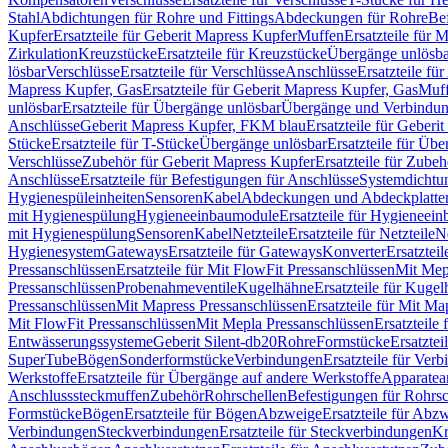
Stahl
Abdichtungen für Rohre und Fittings
Abdeckungen für Rohre
Be
Kupfer
Ersatzteile für Geberit Mapress Kupfer
Muffen
Ersatzteile für 
Zirkulation
Kreuzstücke
Ersatzteile für Kreuzstücke
Übergänge unlösba
lösbar
Verschlüsse
Ersatzteile für Verschlüsse
Anschlüsse
Ersatzteile fü
Mapress Kupfer, Gas
Ersatzteile für Geberit Mapress Kupfer, Gas
Muf
unlösbar
Ersatzteile für Übergänge unlösbar
Übergänge und Verbindun
Anschlüsse
Geberit Mapress Kupfer, FKM blau
Ersatzteile für Geber
Stücke
Ersatzteile für T-Stücke
Übergänge unlösbar
Ersatzteile für Üb
Verschlüsse
Zubehör für Geberit Mapress Kupfer
Ersatzteile für Zube
Anschlüsse
Ersatzteile für Befestigungen für Anschlüsse
Systemdichtu
Hygienespüleinheiten
Sensoren
Kabel
Abdeckungen und Abdeckplatte
mit Hygienespülung
Hygieneeinbaumodule
Ersatzteile für Hygieneei
mit Hygienespülung
Sensoren
Kabel
Netzteile
Ersatzteile für Netzteile
N
Hygienesystem
Gateways
Ersatzteile für Gateways
Konverter
Ersatzteil
Pressanschlüssen
Ersatzteile für Mit FlowFit Pressanschlüssen
Mit Mep
Pressanschlüssen
Probenahmeventile
Kugelhähne
Ersatzteile für Kuge
Pressanschlüssen
Mit Mapress Pressanschlüssen
Ersatzteile für Mit Ma
Mit FlowFit Pressanschlüssen
Mit Mepla Pressanschlüssen
Ersatzteile
Entwässerungssysteme
Geberit Silent-db20
Rohre
Formstücke
Ersatztei
SuperTube
Bögen
Sonderformstücke
Verbindungen
Ersatzteile für Ver
Werkstoffe
Ersatzteile für Übergänge auf andere Werkstoffe
Apparatea
Anschlusssteckmuffen
Zubehör
Rohrschellen
Befestigungen für Rohrsc
Formstücke
Bögen
Ersatzteile für Bögen
Abzweige
Ersatzteile für Abz
Verbindungen
Steckverbindungen
Ersatzteile für Steckverbindungen
Kr