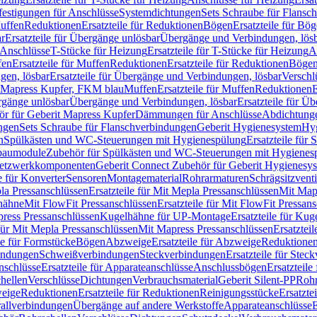
festigungen für Anschlüsse
Systemdichtungen
Sets Schraube für Flansc
Muffen
Reduktionen
Ersatzteile für Reduktionen
Bögen
Ersatzteile für Bö
r
Ersatzteile für Übergänge unlösbar
Übergänge und Verbindungen, lös
r Anschlüsse
T-Stücke für Heizung
Ersatzteile für T-Stücke für Heizung
A
fen
Ersatzteile für Muffen
Reduktionen
Ersatzteile für Reduktionen
Böge
gen, lösbar
Ersatzteile für Übergänge und Verbindungen, lösbar
Verschl
it Mapress Kupfer, FKM blau
Muffen
Ersatzteile für Muffen
Reduktionen
E
ergänge unlösbar
Übergänge und Verbindungen, lösbar
Ersatzteile für Ü
hör für Geberit Mapress Kupfer
Dämmungen für Anschlüsse
Abdichtunge
ngen
Sets Schraube für Flanschverbindungen
Geberit Hygienesystem
Hyg
n
Spülkästen und WC-Steuerungen mit Hygienespülung
Ersatzteile fü
nbaumodule
Zubehör für Spülkästen und WC-Steuerungen mit Hygienes
etzwerkkomponenten
Geberit Connect Zubehör für Geberit Hygienesy
e für Konverter
Sensoren
Montagematerial
Rohrarmaturen
Schrägsitzventi
la Pressanschlüssen
Ersatzteile für Mit Mepla Pressanschlüssen
Mit Map
lhähne
Mit FlowFit Pressanschlüssen
Ersatzteile für Mit FlowFit Pressan
press Pressanschlüssen
Kugelhähne für UP-Montage
Ersatzteile für Ku
 für Mit Mepla Pressanschlüssen
Mit Mapress Pressanschlüssen
Ersatztei
le für Formstücke
Bögen
Abzweige
Ersatzteile für Abzweige
Reduktione
bindungen
Schweißverbindungen
Steckverbindungen
Ersatzteile für Ste
nschlüsse
Ersatzteile für Apparateanschlüsse
Anschlussbögen
Ersatzteil
hellen
Verschlüsse
Dichtungen
Verbrauchsmaterial
Geberit Silent-PP
Roh
weige
Reduktionen
Ersatzteile für Reduktionen
Reinigungsstücke
Ersatzte
allverbindungen
Übergänge auf andere Werkstoffe
Apparateanschlüsse
E