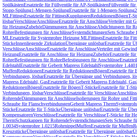
Spülkästen
Ersatzteile für Füllventile für AP-Spülkästen
Füllventile fü
Stopp-Spülung
1-Mengen-Spülung
Ersatzteile für 1-Mengen-Spülung
2
ML
Fittings
Ersatzteile für Fittings
Kupplungen
Reduktionen
Bögen
T-St
lösbar
Verschlüsse
Anschlüsse
Ersatzteile für Anschlüsse
Verteiler mit 
für Heizung
Zubehör
Dämmungen für Anschlüsse
Abdichtungen für Ro
Rohre
Befestigungen für Anschlüsse
Systemdichtungen
Sets Schraube 
ML
Ersatzteile für Systemrohre Heizung ML
Fittings
Ersatzteile für Fit
Stücke
Innenliegende Zirkulation
Übergänge unlösbar
Ersatzteile für 
Verschlüsse
Anschlüsse
Ersatzteile für Anschlüsse
Verteiler mit Gewin
Heizung
Ersatzteile für Anschlüsse für Heizung
Zubehör
Ersatzteile fü
Rohre
Befestigungen für Rohre
Befestigungen für Anschlüsse
Ersatzte
Edelstahl
Ersatzteile für Geberit Mapress Edelstahl
Systemrohre 1.440
Muffen
Reduktionen
Ersatzteile für Reduktionen
Bögen
Ersatzteile für
Verbindungen, lösbar
Ersatzteile für Übergänge und Verbindungen, lö
Mapress Edelstahl, Gas
Ersatzteile für Geberit Mapress Edelstahl, Gas
Reduktionen
Bögen
Ersatzteile für Bögen
T-Stücke
Ersatzteile für T-St
Verbindungen, lösbar
Verschlüsse
Ersatzteile für Verschlüsse
Anschlüss
Rohrende
Dämmungen für Anschlüsse
Isolierungen für Rohre und Fitt
Schraube für Flanschverbindungen
Geberit Mapress Therm
Systemroh
Stücke
Ersatzteile für T-Stücke
Übergänge unlösbar
Ersatzteile für Üb
Kompensatoren
Verschlüsse
Ersatzteile für Verschlüsse
T-Stücke für H
Therm
Schutzkappen für Rohrende
Systemdichtungen
Sets Schraube f
1.0034
Systemrohre 1.0215
Rohrnippel
Muffen
Ersatzteile für Muffen
R
Kreuzstücke
Übergänge unlösbar
Ersatzteile für Übergänge unlösbar
Üb
Kompensatoren
Verschlüsse
Ersatzteile für Verschlüsse
T-Stücke für H