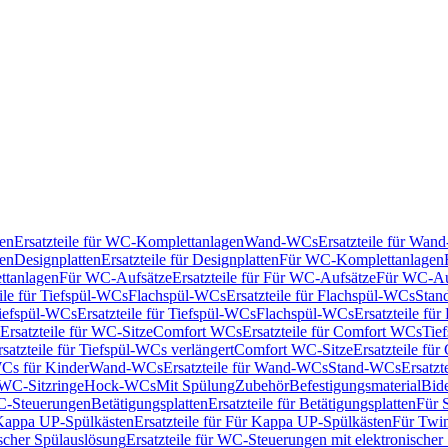
en
Ersatzteile für WC-Komplettanlagen
Wand-WCs
Ersatzteile für Wa
ken
Designplatten
Ersatzteile für Designplatten
Für WC-Komplettanlagen
tanlagen
Für WC-Aufsätze
Ersatzteile für Für WC-Aufsätze
Für WC-Au
eile für Tiefspül-WCs
Flachspül-WCs
Ersatzteile für Flachspül-WCs
Stan
iefspül-WCs
Ersatzteile für Tiefspül-WCs
Flachspül-WCs
Ersatzteile fü
Ersatzteile für WC-Sitze
Comfort WCs
Ersatzteile für Comfort WCs
Tie
rsatzteile für Tiefspül-WCs verlängert
Comfort WC-Sitze
Ersatzteile fü
WCs für Kinder
Wand-WCs
Ersatzteile für Wand-WCs
Stand-WCs
Ersatzt
r WC-Sitzringe
Hock-WCs
Mit Spülung
Zubehör
Befestigungsmaterial
Bide
C-Steuerungen
Betätigungsplatten
Ersatzteile für Betätigungsplatten
Für 
Kappa UP-Spülkästen
Ersatzteile für Für Kappa UP-Spülkästen
Für Twin
scher Spülauslösung
Ersatzteile für WC-Steuerungen mit elektronischer