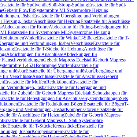
Ersatzteile für Spülventile
Spül-Stopp-Spülung
Ersatzteile für Spül-
me
Geberit FlowFit
Systemrohre ML
Systemrohre Heizung
indungen, lösbar
Ersatzteile für Übergänge und Verbindungen,
r Heizung, lösbar
Anschlüsse für Heizung
Ersatzteile für Anschlüsse
s
Abdeckungen für Rohre
Abdeckung für Fittings
Befestigungen für
e ML
Ersatzteile für Systemrohre ML
Systemrohre Heizung
r Reduktionen
Winkel
Ersatzteile für Winkel
T-Stücke
Ersatzteile für T-
r Übergänge und Verbindungen, lösbar
Verschlüsse
Ersatzteile für
Heizung
Ersatzteile für T-Stücke für Heizung
Anschlüsse für
ngs
Abdichtungen für Anschlüsse
Abdeckungen für
r Flanschverbindungen
Geberit Mapress Edelstahl
Geberit Mapress
 Systemrohre 1.4521
Rohrnippel
Muffen
Ersatzteile für
nge unlösbar
Ersatzteile für Übergänge unlösbar
Übergänge und
le für Verschlüsse
Anschlüsse
Ersatzteile für Anschlüsse
Geberit
en
Ersatzteile für Muffen
Reduktionen
Ersatzteile für
nd Verbindungen, lösbar
Ersatzteile für Übergänge und
zteile für Zubehör für Geberit Mapress Edelstahl
Schutzkappen für
Ersatzteile für Befestigungen für Anschlüsse
Systemdichtungen
Sets
duktionen
Ersatzteile für Reduktionen
Bögen
Ersatzteile für Bögen
T-
bergänge und Verbindungen, lösbar
Kompensatoren
Ersatzteile für
zteile für Anschlüsse für Heizung
Zubehör für Geberit Mapress
hl
Ersatzteile für Geberit Mapress C-Stahl
Systemrohre
ücke
Ersatzteile für T-Stücke
Kreuzstücke
Ersatzteile für
indungen, lösbar
Kompensatoren
Ersatzteile für
zteile für Anschlüsse für Heizung
Zubehör für Geberit Mapress C-