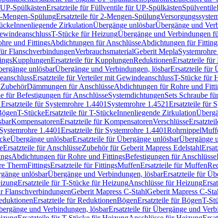
r UP-Spülkästen
Ersatzteile für Füllventile für UP-Spülkästen
Spülventile
-Mengen-Spülung
Ersatzteile für 2-Mengen-Spülung
Versorgungssyste
ücke
Innenliegende Zirkulation
Übergänge unlösbar
Übergänge und Verb
Gewindeanschluss
T-Stücke für Heizung
Übergänge und Verbindungen fü
hre und Fittings
Abdichtungen für Anschlüsse
Abdichtungen für Fitting
für Flanschverbindungen
Verbrauchsmaterial
Geberit Mepla
Systemrohr
tings
Kupplungen
Ersatzteile für Kupplungen
Reduktionen
Ersatzteile fü
Übergänge unlösbar
Übergänge und Verbindungen, lösbar
Ersatzteile fü
deanschluss
Ersatzteile für Verteiler mit Gewindeanschluss
T-Stücke für 
r Zubehör
Dämmungen für Anschlüsse
Abdichtungen für Rohre und Fitti
ile für Befestigungen für Anschlüsse
Systemdichtungen
Sets Schraube fü
1
Ersatzteile für Systemrohre 1.4401
Systemrohre 1.4521
Ersatzteile für
 Bögen
T-Stücke
Ersatzteile für T-Stücke
Innenliegende Zirkulation
Übergä
sbar
Kompensatoren
Ersatzteile für Kompensatoren
Verschlüsse
Ersatztei
Systemrohre 1.4401
Ersatzteile für Systemrohre 1.4401
Rohrnippel
Muff
ücke
Übergänge unlösbar
Ersatzteile für Übergänge unlösbar
Übergänge u
e
Ersatzteile für Anschlüsse
Zubehör für Geberit Mapress Edelstahl
Ersat
ings
Abdichtungen für Rohre und Fittings
Befestigungen für Anschlüsse
re Therm
Fittings
Ersatzteile für Fittings
Muffen
Ersatzteile für Muffen
Re
ergänge unlösbar
Übergänge und Verbindungen, lösbar
Ersatzteile für Ü
eizung
Ersatzteile für T-Stücke für Heizung
Anschlüsse für Heizung
Ersat
ür Flanschverbindungen
Geberit Mapress C-Stahl
Geberit Mapress C-Sta
eduktionen
Ersatzteile für Reduktionen
Bögen
Ersatzteile für Bögen
T-St
ergänge und Verbindungen, lösbar
Ersatzteile für Übergänge und Verb
eizung
Ersatzteile für T-Stücke für Heizung
Anschlüsse für Heizung
Ersat