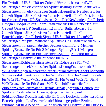
Für Twinline UP-Spülkästen
Zubehör
Verbrauchsmaterial
WC-
Steuerungen mit elektronischer Spülauslösung
Ersatzteile für WC-
Steuerungen mit elektronischer Spülauslösung
Für Netzbetrieb, für
Geberit Sigma UP-Spülkästen 12 cm
Ersatzteile für Für Netzbetrieb,
für Geberit Sigma UP-Spülkästen 12 cm
Für Netzbetrieb, für Geberit
Omega UP-Spülkästen 12 cm
Ersatzteile für Für Netzbetrieb, für
Geberit Omega UP-Spülkästen 12 cm
Für Batteriebetrieb, für
Geberit Sigma UP-Spülkästen 12 cm
Ersatzteile für Für
Batteriebetrieb, für Geberit Sigma UP-Spülkästen 12 cm
WC-
Steuerungen mit pneumatischer Spülauslösung
Ersatzteile für WC-
Steuerungen mit pneumatischer Spülauslösung
Für 2-Mengen-
Spülung
Ersatzteile für Für 2-Mengen-Spülung
Für 1-Mengen-
Spülung
Ersatzteile für Für 1-Mengen-Spülung
Zubehör für WC-
Steuerungen
Ersatzteile für Zubehör für WC-
Steuerungen
Rohbausets
Ersatzteile für Rohbausets
Für WC-
Steuerungen mit elektronischer Spülauslösung
Ersatzteile für Für
WC-Steuerungen mit elektronischer Spülauslösung
Geberit Monolith
Sanitärmodule
Sanitärmodule für WCs
Ersatzteile für Sanitärmodule
für WCs
Für Wand-WCs
Ersatzteile für Für Wand-WCs
Für Stand-
WCs
Ersatzteile für Für Stand-WCs
Zubehör
Ersatzteile für
Zubehör
Verbrauchsmaterial
Urinale
Urinale, gespülter Betrieb, mit
Spülrand
Ersatzteile für Urinale, gespülter Betrieb, mit
Spülrand
Ohne Deckel
Ersatzteile für Ohne Deckel
Urinale, gespülter
Betrieb, spülrandlos
Ersatzteile für Urinale, gespülter Betrieb,
spülrandlos
Für AP- oder UP-Urinalsteuerung
Ersatzteile für Für AP-