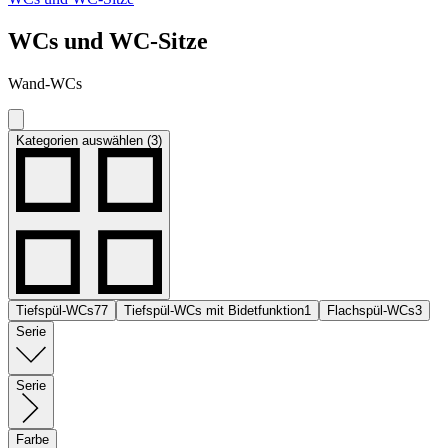
WCs und WC-Sitze
Wand-WCs
Kategorien auswählen (3)
Tiefspül-WCs
77
Tiefspül-WCs mit Bidetfunktion
1
Flachspül-WCs
3
Serie
Serie
Farbe