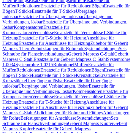
Therm
Fittings
Ersatzteile für Fittings
Muffen
Ersatzteile für
Muffen
Reduktionen
Ersatzteile für Reduktionen
Bögen
Ersatzteile für
Bögen
T-Stücke
Ersatzteile für T-Stücke
Übergänge
unlösbar
Ersatzteile für Übergänge unlösbar
Übergänge und
Verbindungen, lösbar
Ersatzteile für Übergänge und Verbindungen,
lösbar
Kompensatoren
Ersatzteile für
Kompensatoren
Verschlüsse
Ersatzteile für Verschlüsse
T-Stücke für
Heizung
Ersatzteile für T-Stücke für Heizung
Anschlüsse für
Heizung
Ersatzteile für Anschlüsse für Heizung
Zubehör für Geberit
Mapress Therm
Schutzkappen für Rohrende
Systemdichtungen
Sets
Schraube für Flanschverbindungen
Geberit Mapress C-Stahl
Geberit
Mapress C-Stahl
Ersatzteile für Geberit Mapress C-Stahl
Systemrohre
1.0034
Systemrohre 1.0215
Rohrnippel
Muffen
Ersatzteile für
Muffen
Reduktionen
Ersatzteile für Reduktionen
Bögen
Ersatzteile für
Bögen
T-Stücke
Ersatzteile für T-Stücke
Kreuzstücke
Ersatzteile für
Kreuzstücke
Übergänge unlösbar
Ersatzteile für Übergänge
unlösbar
Übergänge und Verbindungen, lösbar
Ersatzteile für
Übergänge und Verbindungen, lösbar
Kompensatoren
Ersatzteile für
Kompensatoren
Verschlüsse
Ersatzteile für Verschlüsse
T-Stücke für
Heizung
Ersatzteile für T-Stücke für Heizung
Anschlüsse für
Heizung
Ersatzteile für Anschlüsse für Heizung
Zubehör für Geberit
Mapress C-Stahl
Abdichtungen für Rohre und Fittings
Abdeckungen
für Rohre
Befestigungen für Anschlüsse
Systemdichtungen
Sets
Schraube für Flanschverbindungen
Geberit Mapress Kupfer
Geberit
Mapress Kupfer
Ersatzteile für Geberit Mapress