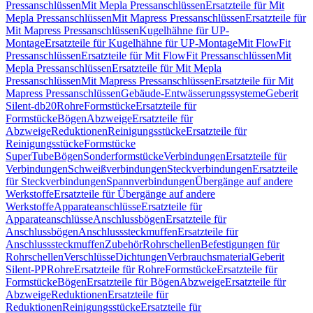
Pressanschlüssen
Mit Mepla Pressanschlüssen
Ersatzteile für Mit
Mepla Pressanschlüssen
Mit Mapress Pressanschlüssen
Ersatzteile für
Mit Mapress Pressanschlüssen
Kugelhähne für UP-
Montage
Ersatzteile für Kugelhähne für UP-Montage
Mit FlowFit
Pressanschlüssen
Ersatzteile für Mit FlowFit Pressanschlüssen
Mit
Mepla Pressanschlüssen
Ersatzteile für Mit Mepla
Pressanschlüssen
Mit Mapress Pressanschlüssen
Ersatzteile für Mit
Mapress Pressanschlüssen
Gebäude-Entwässerungssysteme
Geberit
Silent-db20
Rohre
Formstücke
Ersatzteile für
Formstücke
Bögen
Abzweige
Ersatzteile für
Abzweige
Reduktionen
Reinigungsstücke
Ersatzteile für
Reinigungsstücke
Formstücke
SuperTube
Bögen
Sonderformstücke
Verbindungen
Ersatzteile für
Verbindungen
Schweißverbindungen
Steckverbindungen
Ersatzteile
für Steckverbindungen
Spannverbindungen
Übergänge auf andere
Werkstoffe
Ersatzteile für Übergänge auf andere
Werkstoffe
Apparateanschlüsse
Ersatzteile für
Apparateanschlüsse
Anschlussbögen
Ersatzteile für
Anschlussbögen
Anschlusssteckmuffen
Ersatzteile für
Anschlusssteckmuffen
Zubehör
Rohrschellen
Befestigungen für
Rohrschellen
Verschlüsse
Dichtungen
Verbrauchsmaterial
Geberit
Silent-PP
Rohre
Ersatzteile für Rohre
Formstücke
Ersatzteile für
Formstücke
Bögen
Ersatzteile für Bögen
Abzweige
Ersatzteile für
Abzweige
Reduktionen
Ersatzteile für
Reduktionen
Reinigungsstücke
Ersatzteile für