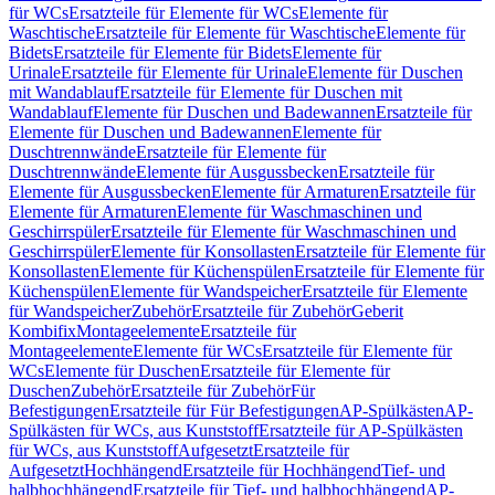
für WCs
Ersatzteile für Elemente für WCs
Elemente für
Waschtische
Ersatzteile für Elemente für Waschtische
Elemente für
Bidets
Ersatzteile für Elemente für Bidets
Elemente für
Urinale
Ersatzteile für Elemente für Urinale
Elemente für Duschen
mit Wandablauf
Ersatzteile für Elemente für Duschen mit
Wandablauf
Elemente für Duschen und Badewannen
Ersatzteile für
Elemente für Duschen und Badewannen
Elemente für
Duschtrennwände
Ersatzteile für Elemente für
Duschtrennwände
Elemente für Ausgussbecken
Ersatzteile für
Elemente für Ausgussbecken
Elemente für Armaturen
Ersatzteile für
Elemente für Armaturen
Elemente für Waschmaschinen und
Geschirrspüler
Ersatzteile für Elemente für Waschmaschinen und
Geschirrspüler
Elemente für Konsollasten
Ersatzteile für Elemente für
Konsollasten
Elemente für Küchenspülen
Ersatzteile für Elemente für
Küchenspülen
Elemente für Wandspeicher
Ersatzteile für Elemente
für Wandspeicher
Zubehör
Ersatzteile für Zubehör
Geberit
Kombifix
Montageelemente
Ersatzteile für
Montageelemente
Elemente für WCs
Ersatzteile für Elemente für
WCs
Elemente für Duschen
Ersatzteile für Elemente für
Duschen
Zubehör
Ersatzteile für Zubehör
Für
Befestigungen
Ersatzteile für Für Befestigungen
AP-Spülkästen
AP-
Spülkästen für WCs, aus Kunststoff
Ersatzteile für AP-Spülkästen
für WCs, aus Kunststoff
Aufgesetzt
Ersatzteile für
Aufgesetzt
Hochhängend
Ersatzteile für Hochhängend
Tief- und
halbhochhängend
Ersatzteile für Tief- und halbhochhängend
AP-