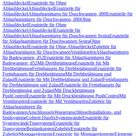
Ablaufdeckel
Ersatzteile für Ohne
Ablaufdeckel
Ablaufdeckel
Ersatzteile für
Ablaufdeckel
Ablaufgarnituren für Duschwannen, d90
Ersatzteile für
Ablaufgarnituren für Duschwannen, d90
Ohne
Ablaufdeckel
Ersatzteile für Ohne
Ablaufdeckel
Ablaufdeckel
Ersatzteile für
Ablaufdeckel
Ablaufgarnituren für Duschwannen Sestra
Ersatzteile
für Ablaufgarnituren für Duschwannen Sestra
Ohne
Ablaufdeckel
Ersatzteile für Ohne Ablaufdeckel
Zubehör für
Ablaufgarnituren für Duschwannen
Ventilstopfen
Ablaufgarnituren
für Badewannen, d52
Ersatzteile für Ablaufgarnituren für
Badewannen, d52
Mit Drehbetätigung
Ersatzteile für Mit
Drehbetätigung
Fertigbausets für Drehbetätigung
Ersatzteile für
Fertigbausets für Drehbetätigung
Mit Drehbetätigung und
Zulauf
Ersatzteile für Mit Drehbetätigung und Zulauf
Fertigbausets
für Drehbetätigung und Zulauf
Ersatzteile für Fertigbausets für
Drehbetätigung und Zulauf
Mit Druckbetätigung
PushControl
Ersatzteile für Mit Druckbetätigung PushControl
Mit
Ventilstopfen
Ersatzteile für Mit Ventilstopfen
Zubehör für
Ablaufgarnituren für
Badewannen
Anschlusssets
Wasseranschlüsse
Installations- und
Spülsysteme
Geberit Duofix
Systemwände
Ersatzteile für
Systemwände
Tragsysteme
Ersatzteile für
Tragsysteme
Beplankungen
Zubehör
Ersatzteile für
Zubehör
Montageelemente
Ersatzteile für Montageelemente
Elemente