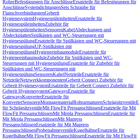
Rohre
Befestigungen für Anschlüsse
Ersatzteile für Befestigungen für
Anschlüsse
Systemdichtungen
Sets Schraube für
Flanschverbindungen
Geberit
Hygienesystem
Hygienespüleinheiten
Ersatzteile für
Hygienespüleinheiten
Zubehör für
Hygienespüleinheiten
Sensoren
Kabel
Abdeckungen und
Abdeckplatten
Spülkästen und WC-Steuerungen mit
Hygienespülung
Ersatzteile für Spülkästen und WC-Steuerungen mit
Hygienespülung
UP-Spülkästen mit
Hygienespülung
Hygieneeinbaumodule
Ersatzteile für
Hygieneeinbaumodule
Zubehör für Spülkästen und WC-
Steuerungen mit Hygienespülung
Ersatzteile für Zubehör für
Spülkästen und WC-Steuerungen mit
Hygienespülung
Sensoren
Kabel
Netzteile
Ersatzteile für
Netzteile
Netzwerkkomponenten
Geberit Connect Zubehör für
Geberit Hygienesystem
Ersatzteile für Geberit Connect Zubehör für
Geberit Hygienesystem
Gateways
Ersatzteile für
Gateways
Konverter
Ersatzteile für
Konverter
Sensoren
Montagematerial
Rohrarmaturen
Schrägsitzventile
E
für Schrägsitzventile
Mit FlowFit Pressanschlüssen
Ersatzteile für Mit
FlowFit Pressanschlüssen
Mit Mepla Pressanschlüssen
Ersatzteile für
Mit Mepla Pressanschlüssen
Mit Mapress
Pressanschlüssen
Ersatzteile für Mit Mapress
Pressanschlüssen
Probenahmeventile
Kugelhähne
Ersatzteile für
Kugelhähne
Mit FlowFit Pressanschlüssen
Ersatzteile für Mit FlowFit