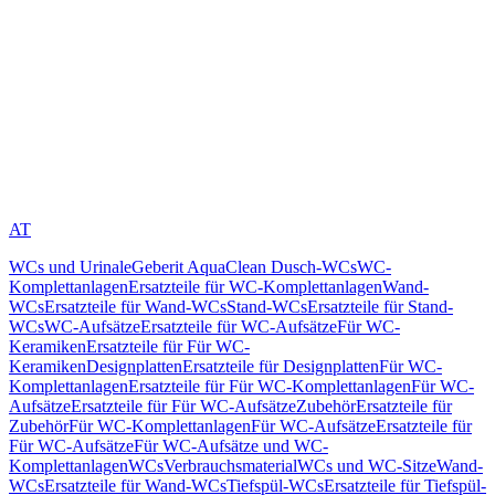
AT
WCs und Urinale
Geberit AquaClean Dusch-WCs
WC-
Komplettanlagen
Ersatzteile für WC-Komplettanlagen
Wand-
WCs
Ersatzteile für Wand-WCs
Stand-WCs
Ersatzteile für Stand-
WCs
WC-Aufsätze
Ersatzteile für WC-Aufsätze
Für WC-
Keramiken
Ersatzteile für Für WC-
Keramiken
Designplatten
Ersatzteile für Designplatten
Für WC-
Komplettanlagen
Ersatzteile für Für WC-Komplettanlagen
Für WC-
Aufsätze
Ersatzteile für Für WC-Aufsätze
Zubehör
Ersatzteile für
Zubehör
Für WC-Komplettanlagen
Für WC-Aufsätze
Ersatzteile für
Für WC-Aufsätze
Für WC-Aufsätze und WC-
Komplettanlagen
WCs
Verbrauchsmaterial
WCs und WC-Sitze
Wand-
WCs
Ersatzteile für Wand-WCs
Tiefspül-WCs
Ersatzteile für Tiefspül-