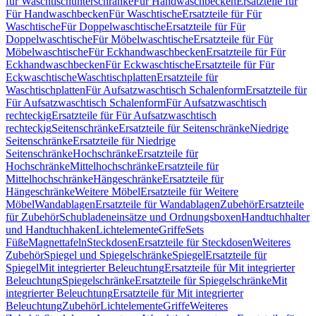
für Waschtischunterschränke
Für Handwaschbecken
Ersatzteile für
Für Handwaschbecken
Für Waschtische
Ersatzteile für Für
Waschtische
Für Doppelwaschtische
Ersatzteile für Für
Doppelwaschtische
Für Möbelwaschtische
Ersatzteile für Für
Möbelwaschtische
Für Eckhandwaschbecken
Ersatzteile für Für
Eckhandwaschbecken
Für Eckwaschtische
Ersatzteile für Für
Eckwaschtische
Waschtischplatten
Ersatzteile für
Waschtischplatten
Für Aufsatzwaschtisch Schalenform
Ersatzteile für
Für Aufsatzwaschtisch Schalenform
Für Aufsatzwaschtisch
rechteckig
Ersatzteile für Für Aufsatzwaschtisch
rechteckig
Seitenschränke
Ersatzteile für Seitenschränke
Niedrige
Seitenschränke
Ersatzteile für Niedrige
Seitenschränke
Hochschränke
Ersatzteile für
Hochschränke
Mittelhochschränke
Ersatzteile für
Mittelhochschränke
Hängeschränke
Ersatzteile für
Hängeschränke
Weitere Möbel
Ersatzteile für Weitere
Möbel
Wandablagen
Ersatzteile für Wandablagen
Zubehör
Ersatzteile
für Zubehör
Schubladeneinsätze und Ordnungsboxen
Handtuchhalter
und Handtuchhaken
Lichtelemente
Griffe
Sets
Füße
Magnettafeln
Steckdosen
Ersatzteile für Steckdosen
Weiteres
Zubehör
Spiegel und Spiegelschränke
Spiegel
Ersatzteile für
Spiegel
Mit integrierter Beleuchtung
Ersatzteile für Mit integrierter
Beleuchtung
Spiegelschränke
Ersatzteile für Spiegelschränke
Mit
integrierter Beleuchtung
Ersatzteile für Mit integrierter
Beleuchtung
Zubehör
Lichtelemente
Griffe
Weiteres