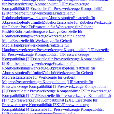
für Presswerkzeuge Kompatibilität [1]
Presswerkzeuge
Kompatibilität [2]
Ersatzteile für Presswerkzeuge Kompatibilität
[2]
Rohrbearbeitungswerkzeuge
Ersatzteile für
Rohrbearbeitungswerkzeuge
Abpressstopfen
Ersatzteile für
Abpressstopfen
Prüfmittel
Zubehör
Ersatzteile für Zubehör
Werkzeuge
für Geberit PushFit
Ersatzteile für Werkzeuge für Geberit
PushFit
Rohrbearbeitungswerkzeuge
Ersatzteile für
Rohrbearbeitungswerkzeuge
Werkzeuge für Geberit
Mepla
Ersatzteile für Werkzeuge für Geberit
Mepla
Handpresswerkzeuge
Ersatzteile für
Handpresswerkzeuge
Presswerkzeuge Kompatibilität [1]
Ersatzteile
für Presswerkzeuge Kompatibilität [1]
Presswerkzeuge
Kompatibilität [2]
Ersatzteile für Presswerkzeuge Kompatibilität
[2]
Rohrbearbeitungswerkzeuge
Ersatzteile für
Rohrbearbeitungswerkzeuge
Abpressstopfen
Ersatzteile für
Abpressstopfen
Prüfmittel
Zubehör
Werkzeuge für Geberit
Mapress
Ersatzteile für Werkzeuge für Geberit
Mapress
Presswerkzeuge Kompatibilität [1]
Ersatzteile für
Presswerkzeuge Kompatibilität [1]
Presswerkzeuge Kompatibilität
[2]
Ersatzteile für Presswerkzeuge Kompatibilität [2]
Presswerkzeuge
Kompatibilität [1] / [2]
Ersatzteile für Presswerkzeuge Kompatibilität
[1] / [2]
Presswerkzeuge Kompatibilität [2XL]
Ersatzteile für
Presswerkzeuge Kompatibilität [2XL]
Presswerkzeuge
Kompatibilität [4]
Ersatzteile für Presswerkzeuge Kompatibilität
[4]
Rohrbearbeitungswerkzeuge
Ersatzteile für