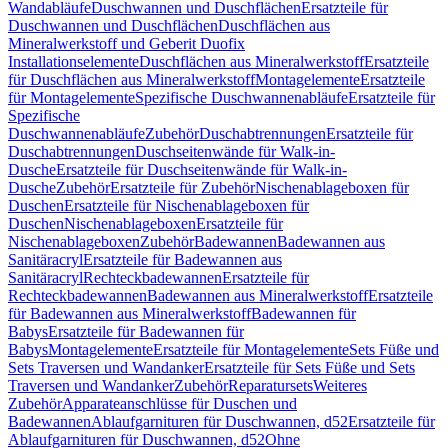
Wandabläufe
Duschwannen und Duschflächen
Ersatzteile für
Duschwannen und Duschflächen
Duschflächen aus
Mineralwerkstoff und Geberit Duofix
Installationselemente
Duschflächen aus Mineralwerkstoff
Ersatzteile
für Duschflächen aus Mineralwerkstoff
Montagelemente
Ersatzteile
für Montagelemente
Spezifische Duschwannenabläufe
Ersatzteile für
Spezifische
Duschwannenabläufe
Zubehör
Duschabtrennungen
Ersatzteile für
Duschabtrennungen
Duschseitenwände für Walk-in-
Dusche
Ersatzteile für Duschseitenwände für Walk-in-
Dusche
Zubehör
Ersatzteile für Zubehör
Nischenablageboxen für
Duschen
Ersatzteile für Nischenablageboxen für
Duschen
Nischenablageboxen
Ersatzteile für
Nischenablageboxen
Zubehör
Badewannen
Badewannen aus
Sanitäracryl
Ersatzteile für Badewannen aus
Sanitäracryl
Rechteckbadewannen
Ersatzteile für
Rechteckbadewannen
Badewannen aus Mineralwerkstoff
Ersatzteile
für Badewannen aus Mineralwerkstoff
Badewannen für
Babys
Ersatzteile für Badewannen für
Babys
Montagelemente
Ersatzteile für Montagelemente
Sets Füße und
Sets Traversen und Wandanker
Ersatzteile für Sets Füße und Sets
Traversen und Wandanker
Zubehör
Reparatursets
Weiteres
Zubehör
Apparateanschlüsse für Duschen und
Badewannen
Ablaufgarnituren für Duschwannen, d52
Ersatzteile für
Ablaufgarnituren für Duschwannen, d52
Ohne