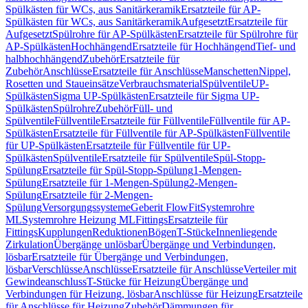
Spülkästen für WCs, aus Sanitärkeramik
Ersatzteile für AP-
Spülkästen für WCs, aus Sanitärkeramik
Aufgesetzt
Ersatzteile für
Aufgesetzt
Spülrohre für AP-Spülkästen
Ersatzteile für Spülrohre für
AP-Spülkästen
Hochhängend
Ersatzteile für Hochhängend
Tief- und
halbhochhängend
Zubehör
Ersatzteile für
Zubehör
Anschlüsse
Ersatzteile für Anschlüsse
Manschetten
Nippel,
Rosetten und Staueinsätze
Verbrauchsmaterial
Spülventile
UP-
Spülkästen
Sigma UP-Spülkästen
Ersatzteile für Sigma UP-
Spülkästen
Spülrohre
Zubehör
Füll- und
Spülventile
Füllventile
Ersatzteile für Füllventile
Füllventile für AP-
Spülkästen
Ersatzteile für Füllventile für AP-Spülkästen
Füllventile
für UP-Spülkästen
Ersatzteile für Füllventile für UP-
Spülkästen
Spülventile
Ersatzteile für Spülventile
Spül-Stopp-
Spülung
Ersatzteile für Spül-Stopp-Spülung
1-Mengen-
Spülung
Ersatzteile für 1-Mengen-Spülung
2-Mengen-
Spülung
Ersatzteile für 2-Mengen-
Spülung
Versorgungssysteme
Geberit FlowFit
Systemrohre
ML
Systemrohre Heizung ML
Fittings
Ersatzteile für
Fittings
Kupplungen
Reduktionen
Bögen
T-Stücke
Innenliegende
Zirkulation
Übergänge unlösbar
Übergänge und Verbindungen,
lösbar
Ersatzteile für Übergänge und Verbindungen,
lösbar
Verschlüsse
Anschlüsse
Ersatzteile für Anschlüsse
Verteiler mit
Gewindeanschluss
T-Stücke für Heizung
Übergänge und
Verbindungen für Heizung, lösbar
Anschlüsse für Heizung
Ersatzteile
für Anschlüsse für Heizung
Zubehör
Dämmungen für