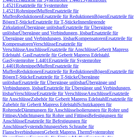
1.4521
Ersatzteile für Systemrohre
1.4521
Rohrnippel
Muffen
Ersatzteile für
Muffen
Reduktionen
Ersatzteile für Reduktionen
Bögen
Ersatzteile für
Bögen
T-Stücke
Ersatzteile für T-Stücke
Innenliegende
Zirkulation
Übergänge unlösbar
Ersatzteile für Übergänge
unlösbar
Übergänge und Verbindungen, lösbar
Ersatzteile für
Übergänge und Verbindungen, lösbar
Kompensatoren
Ersatzteile für
Kompensatoren
Verschlüsse
Ersatzteile für
Verschlüsse
Anschlüsse
Ersatzteile für Anschlüsse
Geberit Mapress
Edelstahl, Gas
Ersatzteile für Geberit Mapress Edelstahl,
Gas
Systemrohre 1.4401
Ersatzteile für Systemrohre
1.4401
Rohrnippel
Muffen
Ersatzteile für
Muffen
Reduktionen
Ersatzteile für Reduktionen
Bögen
Ersatzteile für
Bögen
T-Stücke
Ersatzteile für T-Stücke
Übergänge
unlösbar
Ersatzteile für Übergänge unlösbar
Übergänge und
Verbindungen, lösbar
Ersatzteile für Übergänge und Verbindungen,
lösbar
Verschlüsse
Ersatzteile für Verschlüsse
Anschlüsse
Ersatzteile
für Anschlüsse
Zubehör für Geberit Mapress Edelstahl
Ersatzteile für
Zubehör für Geberit Mapress Edelstahl
Schutzkappen für
Rohrende
Dämmungen für Anschlüsse
Isolierungen für Rohre und
Fittings
Abdichtungen für Rohre und Fittings
Befestigungen für
Anschlüsse
Ersatzteile für Befestigungen für
Anschlüsse
Systemdichtungen
Sets Schraube für
Flanschverbindungen
Geberit Mapress Therm
Systemrohre