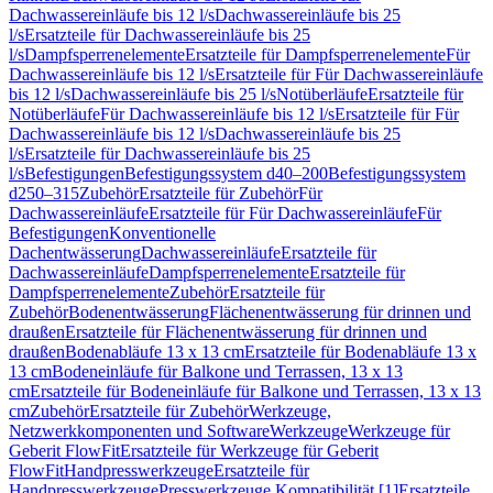
Dachwassereinläufe bis 12 l/s
Dachwassereinläufe bis 25
l/s
Ersatzteile für Dachwassereinläufe bis 25
l/s
Dampfsperrenelemente
Ersatzteile für Dampfsperrenelemente
Für
Dachwassereinläufe bis 12 l/s
Ersatzteile für Für Dachwassereinläufe
bis 12 l/s
Dachwassereinläufe bis 25 l/s
Notüberläufe
Ersatzteile für
Notüberläufe
Für Dachwassereinläufe bis 12 l/s
Ersatzteile für Für
Dachwassereinläufe bis 12 l/s
Dachwassereinläufe bis 25
l/s
Ersatzteile für Dachwassereinläufe bis 25
l/s
Befestigungen
Befestigungssystem d40–200
Befestigungssystem
d250–315
Zubehör
Ersatzteile für Zubehör
Für
Dachwassereinläufe
Ersatzteile für Für Dachwassereinläufe
Für
Befestigungen
Konventionelle
Dachentwässerung
Dachwassereinläufe
Ersatzteile für
Dachwassereinläufe
Dampfsperrenelemente
Ersatzteile für
Dampfsperrenelemente
Zubehör
Ersatzteile für
Zubehör
Bodenentwässerung
Flächenentwässerung für drinnen und
draußen
Ersatzteile für Flächenentwässerung für drinnen und
draußen
Bodenabläufe 13 x 13 cm
Ersatzteile für Bodenabläufe 13 x
13 cm
Bodeneinläufe für Balkone und Terrassen, 13 x 13
cm
Ersatzteile für Bodeneinläufe für Balkone und Terrassen, 13 x 13
cm
Zubehör
Ersatzteile für Zubehör
Werkzeuge,
Netzwerkkomponenten und Software
Werkzeuge
Werkzeuge für
Geberit FlowFit
Ersatzteile für Werkzeuge für Geberit
FlowFit
Handpresswerkzeuge
Ersatzteile für
Handpresswerkzeuge
Presswerkzeuge Kompatibilität [1]
Ersatzteile