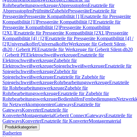
Rohrbearbeitungswerkzeuge
Abpressstopfen
Ersatzteile für
Abpressstopfen
Prüfmittel
Zubehör
Pressgeräte
Ersatzteile für
Pressgeräte
Pressgeräte Kompatibilität [1]
Ersatzteile für Pressgeräte
Kompatibilität [1]
Pressgeräte Kompatibilität [2]
Ersatzteile für
Pressgeräte Kompatibilität [2]
Pressgeräte Kompatibilität
[2XL]
Ersatzteile für Pressgeräte Kompatibilität [2XL]
Pressgeräte
Kompatibilität [4] / [2]
Ersatzteile für Pressgeräte Kompatibilität [4] /
[2]
Universalkoffer
Universalkoffer
Werkzeuge für Geberit Silent-
db20 / Geberit PE
Ersatzteile für Werkzeuge für Geberit Silent-db20
/ Geberit PE
Elektroschweißwerkzeuge
Ersatzteile für
Elektroschweißwerkzeuge
Zubehör für
Elektroschweißwerkzeuge
Spiegelschweißwerkzeuge
Ersatzteile für
Spiegelschweißwerkzeuge
Zubehör für
Spiegelschweißwerkzeuge
Ersatzteile für Zubehör für
Spiegelschweißwerkzeuge
Rohrbearbeitungswerkzeuge
Ersatzteile
für Rohrbearbeitungswerkzeuge
Zubehör für
Rohrbearbeitungswerkzeuge
Ersatzteile für Zubehör für
Rohrbearbeitungswerkzeuge
Bedienhilfen
Fernbedienungen
Netzwerk
für Netzwerkkomponenten
Gateways
Ersatzteile für
Gateways
Konverter
Ersatzteile für
Konverter
Montagematerial
Geberit Connect
Gateways
Ersatzteile für
Gateways
Konverter
Ersatzteile für Konverter
Montagematerial
Produktkategorien
Badserien