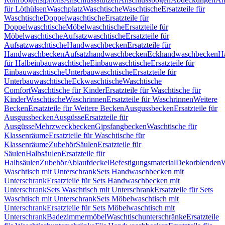
für Löthülsen
Waschplatz
Waschtische
Waschtische
Ersatzteile für
Waschtische
Doppelwaschtische
Ersatzteile für
Doppelwaschtische
Möbelwaschtische
Ersatzteile für
Möbelwaschtische
Aufsatzwaschtische
Ersatzteile für
Aufsatzwaschtische
Handwaschbecken
Ersatzteile für
Handwaschbecken
Aufsatzhandwaschbecken
Eckhandwaschbecken
H
für Halbeinbauwaschtische
Einbauwaschtische
Ersatzteile für
Einbauwaschtische
Unterbauwaschtische
Ersatzteile für
Unterbauwaschtische
Eckwaschtische
Waschtische
Comfort
Waschtische für Kinder
Ersatzteile für Waschtische für
Kinder
Waschtische
Waschrinnen
Ersatzteile für Waschrinnen
Weitere
Becken
Ersatzteile für Weitere Becken
Ausgussbecken
Ersatzteile für
Ausgussbecken
Ausgüsse
Ersatzteile für
Ausgüsse
Mehrzweckbecken
Gipsfangbecken
Waschtische für
Klassenräume
Ersatzteile für Waschtische für
Klassenräume
Zubehör
Säulen
Ersatzteile für
Säulen
Halbsäulen
Ersatzteile für
Halbsäulen
Zubehör
Ablaufdeckel
Befestigungsmaterial
Dekorblenden
W
Waschtisch mit Unterschrank
Sets Handwaschbecken mit
Unterschrank
Ersatzteile für Sets Handwaschbecken mit
Unterschrank
Sets Waschtisch mit Unterschrank
Ersatzteile für Sets
Waschtisch mit Unterschrank
Sets Möbelwaschtisch mit
Unterschrank
Ersatzteile für Sets Möbelwaschtisch mit
Unterschrank
Badezimmermöbel
Waschtischunterschränke
Ersatzteile