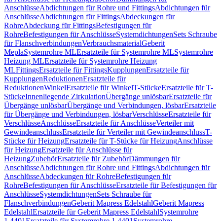
Anschlüsse
Abdichtungen für Rohre und Fittings
Abdichtungen für
Anschlüsse
Abdichtungen für Fittings
Abdeckungen für
Rohre
Abdeckung für Fittings
Befestigungen für
Rohre
Befestigungen für Anschlüsse
Systemdichtungen
Sets Schraube
für Flanschverbindungen
Verbrauchsmaterial
Geberit
Mepla
Systemrohre ML
Ersatzteile für Systemrohre ML
Systemrohre
Heizung ML
Ersatzteile für Systemrohre Heizung
ML
Fittings
Ersatzteile für Fittings
Kupplungen
Ersatzteile für
Kupplungen
Reduktionen
Ersatzteile für
Reduktionen
Winkel
Ersatzteile für Winkel
T-Stücke
Ersatzteile für T-
Stücke
Innenliegende Zirkulation
Übergänge unlösbar
Ersatzteile für
Übergänge unlösbar
Übergänge und Verbindungen, lösbar
Ersatzteile
für Übergänge und Verbindungen, lösbar
Verschlüsse
Ersatzteile für
Verschlüsse
Anschlüsse
Ersatzteile für Anschlüsse
Verteiler mit
Gewindeanschluss
Ersatzteile für Verteiler mit Gewindeanschluss
T-
Stücke für Heizung
Ersatzteile für T-Stücke für Heizung
Anschlüsse
für Heizung
Ersatzteile für Anschlüsse für
Heizung
Zubehör
Ersatzteile für Zubehör
Dämmungen für
Anschlüsse
Abdichtungen für Rohre und Fittings
Abdichtungen für
Anschlüsse
Abdeckungen für Rohre
Befestigungen für
Rohre
Befestigungen für Anschlüsse
Ersatzteile für Befestigungen für
Anschlüsse
Systemdichtungen
Sets Schraube für
Flanschverbindungen
Geberit Mapress Edelstahl
Geberit Mapress
Edelstahl
Ersatzteile für Geberit Mapress Edelstahl
Systemrohre
1.4401
Ersatzteile für Systemrohre 1.4401
Systemrohre