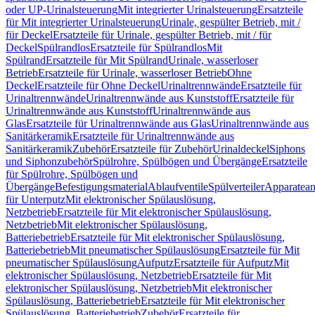
oder UP-Urinalsteuerung
Mit integrierter Urinalsteuerung
Ersatzteile
für Mit integrierter Urinalsteuerung
Urinale, gespülter Betrieb, mit /
für Deckel
Ersatzteile für Urinale, gespülter Betrieb, mit / für
Deckel
Spülrandlos
Ersatzteile für Spülrandlos
Mit
Spülrand
Ersatzteile für Mit Spülrand
Urinale, wasserloser
Betrieb
Ersatzteile für Urinale, wasserloser Betrieb
Ohne
Deckel
Ersatzteile für Ohne Deckel
Urinaltrennwände
Ersatzteile für
Urinaltrennwände
Urinaltrennwände aus Kunststoff
Ersatzteile für
Urinaltrennwände aus Kunststoff
Urinaltrennwände aus
Glas
Ersatzteile für Urinaltrennwände aus Glas
Urinaltrennwände aus
Sanitärkeramik
Ersatzteile für Urinaltrennwände aus
Sanitärkeramik
Zubehör
Ersatzteile für Zubehör
Urinaldeckel
Siphons
und Siphonzubehör
Spülrohre, Spülbögen und Übergänge
Ersatzteile
für Spülrohre, Spülbögen und
Übergänge
Befestigungsmaterial
Ablaufventile
Spülverteiler
Apparatean
für Unterputz
Mit elektronischer Spülauslösung,
Netzbetrieb
Ersatzteile für Mit elektronischer Spülauslösung,
Netzbetrieb
Mit elektronischer Spülauslösung,
Batteriebetrieb
Ersatzteile für Mit elektronischer Spülauslösung,
Batteriebetrieb
Mit pneumatischer Spülauslösung
Ersatzteile für Mit
pneumatischer Spülauslösung
Aufputz
Ersatzteile für Aufputz
Mit
elektronischer Spülauslösung, Netzbetrieb
Ersatzteile für Mit
elektronischer Spülauslösung, Netzbetrieb
Mit elektronischer
Spülauslösung, Batteriebetrieb
Ersatzteile für Mit elektronischer
Spülauslösung, Batteriebetrieb
Zubehör
Ersatzteile für