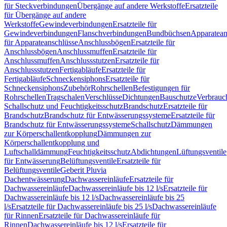
für Steckverbindungen
Übergänge auf andere Werkstoffe
Ersatzteile
für Übergänge auf andere
Werkstoffe
Gewindeverbindungen
Ersatzteile für
Gewindeverbindungen
Flanschverbindungen
Bundbüchsen
Apparatean
für Apparateanschlüsse
Anschlussbögen
Ersatzteile für
Anschlussbögen
Anschlussmuffen
Ersatzteile für
Anschlussmuffen
Anschlussstutzen
Ersatzteile für
Anschlussstutzen
Fertigabläufe
Ersatzteile für
Fertigabläufe
Schneckensiphons
Ersatzteile für
Schneckensiphons
Zubehör
Rohrschellen
Befestigungen für
Rohrschellen
Tragschalen
Verschlüsse
Dichtungen
Bauschutze
Verbrauc
Schallschutz und Feuchtigkeitsschutz
Brandschutz
Ersatzteile für
Brandschutz
Brandschutz für Entwässerungssysteme
Ersatzteile für
Brandschutz für Entwässerungssysteme
Schallschutz
Dämmungen
zur Körperschallentkopplung
Dämmungen zur
Körperschallentkopplung und
Luftschalldämmung
Feuchtigkeitsschutz
Abdichtungen
Lüftungsventile
für Entwässerung
Belüftungsventile
Ersatzteile für
Belüftungsventile
Geberit Pluvia
Dachentwässerung
Dachwassereinläufe
Ersatzteile für
Dachwassereinläufe
Dachwassereinläufe bis 12 l/s
Ersatzteile für
Dachwassereinläufe bis 12 l/s
Dachwassereinläufe bis 25
l/s
Ersatzteile für Dachwassereinläufe bis 25 l/s
Dachwassereinläufe
für Rinnen
Ersatzteile für Dachwassereinläufe für
Rinnen
Dachwassereinläufe bis 12 l/s
Ersatzteile für