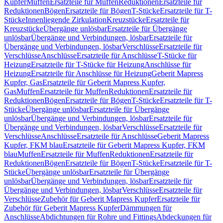
Kupfer
Muffen
Ersatzteile für Muffen
Reduktionen
Ersatzteile für
Reduktionen
Bögen
Ersatzteile für Bögen
T-Stücke
Ersatzteile für T-
Stücke
Innenliegende Zirkulation
Kreuzstücke
Ersatzteile für
Kreuzstücke
Übergänge unlösbar
Ersatzteile für Übergänge
unlösbar
Übergänge und Verbindungen, lösbar
Ersatzteile für
Übergänge und Verbindungen, lösbar
Verschlüsse
Ersatzteile für
Verschlüsse
Anschlüsse
Ersatzteile für Anschlüsse
T-Stücke für
Heizung
Ersatzteile für T-Stücke für Heizung
Anschlüsse für
Heizung
Ersatzteile für Anschlüsse für Heizung
Geberit Mapress
Kupfer, Gas
Ersatzteile für Geberit Mapress Kupfer,
Gas
Muffen
Ersatzteile für Muffen
Reduktionen
Ersatzteile für
Reduktionen
Bögen
Ersatzteile für Bögen
T-Stücke
Ersatzteile für T-
Stücke
Übergänge unlösbar
Ersatzteile für Übergänge
unlösbar
Übergänge und Verbindungen, lösbar
Ersatzteile für
Übergänge und Verbindungen, lösbar
Verschlüsse
Ersatzteile für
Verschlüsse
Anschlüsse
Ersatzteile für Anschlüsse
Geberit Mapress
Kupfer, FKM blau
Ersatzteile für Geberit Mapress Kupfer, FKM
blau
Muffen
Ersatzteile für Muffen
Reduktionen
Ersatzteile für
Reduktionen
Bögen
Ersatzteile für Bögen
T-Stücke
Ersatzteile für T-
Stücke
Übergänge unlösbar
Ersatzteile für Übergänge
unlösbar
Übergänge und Verbindungen, lösbar
Ersatzteile für
Übergänge und Verbindungen, lösbar
Verschlüsse
Ersatzteile für
Verschlüsse
Zubehör für Geberit Mapress Kupfer
Ersatzteile für
Zubehör für Geberit Mapress Kupfer
Dämmungen für
Anschlüsse
Abdichtungen für Rohre und Fittings
Abdeckungen für