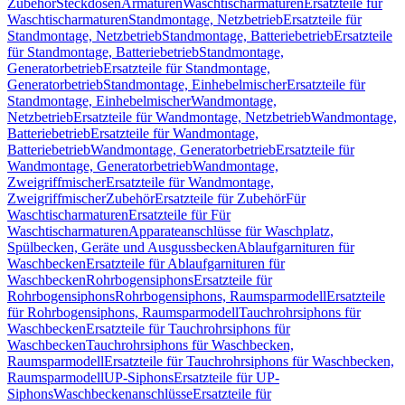
Zubehör
Steckdosen
Armaturen
Waschtischarmaturen
Ersatzteile für
Waschtischarmaturen
Standmontage, Netzbetrieb
Ersatzteile für
Standmontage, Netzbetrieb
Standmontage, Batteriebetrieb
Ersatzteile
für Standmontage, Batteriebetrieb
Standmontage,
Generatorbetrieb
Ersatzteile für Standmontage,
Generatorbetrieb
Standmontage, Einhebelmischer
Ersatzteile für
Standmontage, Einhebelmischer
Wandmontage,
Netzbetrieb
Ersatzteile für Wandmontage, Netzbetrieb
Wandmontage,
Batteriebetrieb
Ersatzteile für Wandmontage,
Batteriebetrieb
Wandmontage, Generatorbetrieb
Ersatzteile für
Wandmontage, Generatorbetrieb
Wandmontage,
Zweigriffmischer
Ersatzteile für Wandmontage,
Zweigriffmischer
Zubehör
Ersatzteile für Zubehör
Für
Waschtischarmaturen
Ersatzteile für Für
Waschtischarmaturen
Apparateanschlüsse für Waschplatz,
Spülbecken, Geräte und Ausgussbecken
Ablaufgarnituren für
Waschbecken
Ersatzteile für Ablaufgarnituren für
Waschbecken
Rohrbogensiphons
Ersatzteile für
Rohrbogensiphons
Rohrbogensiphons, Raumsparmodell
Ersatzteile
für Rohrbogensiphons, Raumsparmodell
Tauchrohrsiphons für
Waschbecken
Ersatzteile für Tauchrohrsiphons für
Waschbecken
Tauchrohrsiphons für Waschbecken,
Raumsparmodell
Ersatzteile für Tauchrohrsiphons für Waschbecken,
Raumsparmodell
UP-Siphons
Ersatzteile für UP-
Siphons
Waschbeckenanschlüsse
Ersatzteile für