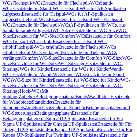
WCs
Flachspül-WCs
Ersatzteile für Flachspül-WCs
Stand-
WCs
Ersatzteile für Stand-WCs
Tiefspül-WCs für AP-Spülkasten
aufgesetzt
Ersatzteile für Tiefspül-WCs für AP-Spülkasten
aufgesetzt
Tiefspül-WCs
Ersatzteile für Tiefspül-WCs
Flachspül-
WCs
Ersatzteile für Flachspül-WCs
AP-Spülkästen für WCs, aus
Sanitärkeramik
Aufgesetzt
WC-Sitze
Ersatzteile für WC-Sitze
WC-
Sitze
Ersatzteile für WC-Sitze
Comfort WCs
Ersatzteile für Comfort
WCs
Tiefspül-WCs erhöht
Ersatzteile für Tiefspül-WCs
erhöht
Flachspül-WCs erhöht
Ersatzteile für Flachspül-WCs
erhöht
Tiefspül-WCs verlängert
Ersatzteile für Tiefspül-WCs
verlängert
Comfort WC-Sitze
Ersatzteile für Comfort WC-Sitze
WC-
Sitze
Ersatzteile für WC-Sitze
WC-Sitzringe
Ersatzteile für WC-
Sitzringe
WCs für Kinder
Ersatzteile für WCs für Kinder
Wand-
WCs
Ersatzteile für Wand-WCs
Stand-WCs
Ersatzteile für Stand-
WCs
WC-Sitze für Kinder
Ersatzteile für WC-Sitze für Kinder
WC-
Sitze
Ersatzteile für WC-Sitze
WC-Sitzringe
Ersatzteile für WC-
Sitzringe
Hock-WCs
Mit
Spülung
Zubehör
Befestigungsmaterial
Bidets
Wandbidets
Ersatzteile
für Wandbidets
Standbidets
Ersatzteile für
Standbidets
Zubehör
Ersatzteile für Zubehör
Betätigungsplatten und
WC-Steuerungen
Betätigungsplatten
Ersatzteile für
Betätigungsplatten
Für Sigma UP-Spülkästen
Ersatzteile für Für
Sigma UP-Spülkästen
Für Omega UP-Spülkästen
Ersatzteile für Für
Omega UP-Spülkästen
Für Kappa UP-Spülkästen
Ersatzteile für Für
Kappa UP-Spülkästen
Für Twinline UP-Spülkästen
Ersatzteile für