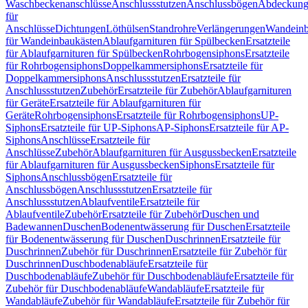
Waschbeckenanschlüsse
Anschlussstutzen
Anschlussbögen
Abdeckung
für
Anschlüsse
Dichtungen
Löthülsen
Standrohre
Verlängerungen
Wandeinb
für Wandeinbaukästen
Ablaufgarnituren für Spülbecken
Ersatzteile
für Ablaufgarnituren für Spülbecken
Rohrbogensiphons
Ersatzteile
für Rohrbogensiphons
Doppelkammersiphons
Ersatzteile für
Doppelkammersiphons
Anschlussstutzen
Ersatzteile für
Anschlussstutzen
Zubehör
Ersatzteile für Zubehör
Ablaufgarnituren
für Geräte
Ersatzteile für Ablaufgarnituren für
Geräte
Rohrbogensiphons
Ersatzteile für Rohrbogensiphons
UP-
Siphons
Ersatzteile für UP-Siphons
AP-Siphons
Ersatzteile für AP-
Siphons
Anschlüsse
Ersatzteile für
Anschlüsse
Zubehör
Ablaufgarnituren für Ausgussbecken
Ersatzteile
für Ablaufgarnituren für Ausgussbecken
Siphons
Ersatzteile für
Siphons
Anschlussbögen
Ersatzteile für
Anschlussbögen
Anschlussstutzen
Ersatzteile für
Anschlussstutzen
Ablaufventile
Ersatzteile für
Ablaufventile
Zubehör
Ersatzteile für Zubehör
Duschen und
Badewannen
Duschen
Bodenentwässerung für Duschen
Ersatzteile
für Bodenentwässerung für Duschen
Duschrinnen
Ersatzteile für
Duschrinnen
Zubehör für Duschrinnen
Ersatzteile für Zubehör für
Duschrinnen
Duschbodenabläufe
Ersatzteile für
Duschbodenabläufe
Zubehör für Duschbodenabläufe
Ersatzteile für
Zubehör für Duschbodenabläufe
Wandabläufe
Ersatzteile für
Wandabläufe
Zubehör für Wandabläufe
Ersatzteile für Zubehör für