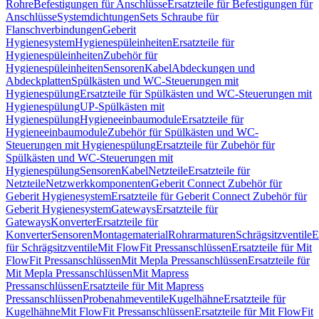
Rohre
Befestigungen für Anschlüsse
Ersatzteile für Befestigungen für
Anschlüsse
Systemdichtungen
Sets Schraube für
Flanschverbindungen
Geberit
Hygienesystem
Hygienespüleinheiten
Ersatzteile für
Hygienespüleinheiten
Zubehör für
Hygienespüleinheiten
Sensoren
Kabel
Abdeckungen und
Abdeckplatten
Spülkästen und WC-Steuerungen mit
Hygienespülung
Ersatzteile für Spülkästen und WC-Steuerungen mit
Hygienespülung
UP-Spülkästen mit
Hygienespülung
Hygieneeinbaumodule
Ersatzteile für
Hygieneeinbaumodule
Zubehör für Spülkästen und WC-
Steuerungen mit Hygienespülung
Ersatzteile für Zubehör für
Spülkästen und WC-Steuerungen mit
Hygienespülung
Sensoren
Kabel
Netzteile
Ersatzteile für
Netzteile
Netzwerkkomponenten
Geberit Connect Zubehör für
Geberit Hygienesystem
Ersatzteile für Geberit Connect Zubehör für
Geberit Hygienesystem
Gateways
Ersatzteile für
Gateways
Konverter
Ersatzteile für
Konverter
Sensoren
Montagematerial
Rohrarmaturen
Schrägsitzventile
E
für Schrägsitzventile
Mit FlowFit Pressanschlüssen
Ersatzteile für Mit
FlowFit Pressanschlüssen
Mit Mepla Pressanschlüssen
Ersatzteile für
Mit Mepla Pressanschlüssen
Mit Mapress
Pressanschlüssen
Ersatzteile für Mit Mapress
Pressanschlüssen
Probenahmeventile
Kugelhähne
Ersatzteile für
Kugelhähne
Mit FlowFit Pressanschlüssen
Ersatzteile für Mit FlowFit