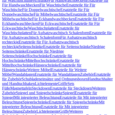
für Waschtischunterschränke
Für Handwaschbecken
Ersatzteile für
Für Handwaschbecken
Für Waschtische
Ersatzteile für Für
Waschtische
Für Doppelwaschtische
Ersatzteile für Für
Doppelwaschtische
Für Möbelwaschtische
Ersatzteile für Für
Möbelwaschtische
Für Eckhandwaschbecken
Ersatzteile für Für
Eckhandwaschbecken
Für Eckwaschtische
Ersatzteile für Für
Eckwaschtische
Waschtischplatten
Ersatzteile für
Waschtischplatten
Für Aufsatzwaschtisch Schalenform
Ersatzteile für
Für Aufsatzwaschtisch Schalenform
Für Aufsatzwaschtisch
rechteckig
Ersatzteile für Für Aufsatzwaschtisch
rechteckig
Seitenschränke
Ersatzteile für Seitenschränke
Niedrige
Seitenschränke
Ersatzteile für Niedrige
Seitenschränke
Hochschränke
Ersatzteile für
Hochschränke
Mittelhochschränke
Ersatzteile für
Mittelhochschränke
Hängeschränke
Ersatzteile für
Hängeschränke
Weitere Möbel
Ersatzteile für Weitere
Möbel
Wandablagen
Ersatzteile für Wandablagen
Zubehör
Ersatzteile
für Zubehör
Schubladeneinsätze und Ordnungsboxen
Handtuchhalter
und Handtuchhaken
Lichtelemente
Griffe
Sets
Füße
Magnettafeln
Steckdosen
Ersatzteile für Steckdosen
Weiteres
Zubehör
Spiegel und Spiegelschränke
Spiegel
Ersatzteile für
Spiegel
Mit integrierter Beleuchtung
Ersatzteile für Mit integrierter
Beleuchtung
Spiegelschränke
Ersatzteile für Spiegelschränke
Mit
integrierter Beleuchtung
Ersatzteile für Mit integrierter
Beleuchtung
Zubehör
Lichtelemente
Griffe
Weiteres