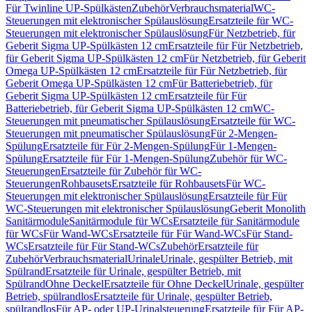
Für Twinline UP-Spülkästen
Zubehör
Verbrauchsmaterial
WC-
Steuerungen mit elektronischer Spülauslösung
Ersatzteile für WC-
Steuerungen mit elektronischer Spülauslösung
Für Netzbetrieb, für
Geberit Sigma UP-Spülkästen 12 cm
Ersatzteile für Für Netzbetrieb,
für Geberit Sigma UP-Spülkästen 12 cm
Für Netzbetrieb, für Geberit
Omega UP-Spülkästen 12 cm
Ersatzteile für Für Netzbetrieb, für
Geberit Omega UP-Spülkästen 12 cm
Für Batteriebetrieb, für
Geberit Sigma UP-Spülkästen 12 cm
Ersatzteile für Für
Batteriebetrieb, für Geberit Sigma UP-Spülkästen 12 cm
WC-
Steuerungen mit pneumatischer Spülauslösung
Ersatzteile für WC-
Steuerungen mit pneumatischer Spülauslösung
Für 2-Mengen-
Spülung
Ersatzteile für Für 2-Mengen-Spülung
Für 1-Mengen-
Spülung
Ersatzteile für Für 1-Mengen-Spülung
Zubehör für WC-
Steuerungen
Ersatzteile für Zubehör für WC-
Steuerungen
Rohbausets
Ersatzteile für Rohbausets
Für WC-
Steuerungen mit elektronischer Spülauslösung
Ersatzteile für Für
WC-Steuerungen mit elektronischer Spülauslösung
Geberit Monolith
Sanitärmodule
Sanitärmodule für WCs
Ersatzteile für Sanitärmodule
für WCs
Für Wand-WCs
Ersatzteile für Für Wand-WCs
Für Stand-
WCs
Ersatzteile für Für Stand-WCs
Zubehör
Ersatzteile für
Zubehör
Verbrauchsmaterial
Urinale
Urinale, gespülter Betrieb, mit
Spülrand
Ersatzteile für Urinale, gespülter Betrieb, mit
Spülrand
Ohne Deckel
Ersatzteile für Ohne Deckel
Urinale, gespülter
Betrieb, spülrandlos
Ersatzteile für Urinale, gespülter Betrieb,
spülrandlos
Für AP- oder UP-Urinalsteuerung
Ersatzteile für Für AP-