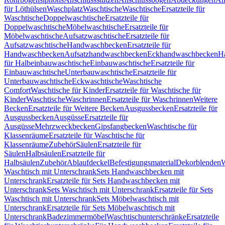
für Löthülsen
Waschplatz
Waschtische
Waschtische
Ersatzteile für
Waschtische
Doppelwaschtische
Ersatzteile für
Doppelwaschtische
Möbelwaschtische
Ersatzteile für
Möbelwaschtische
Aufsatzwaschtische
Ersatzteile für
Aufsatzwaschtische
Handwaschbecken
Ersatzteile für
Handwaschbecken
Aufsatzhandwaschbecken
Eckhandwaschbecken
H
für Halbeinbauwaschtische
Einbauwaschtische
Ersatzteile für
Einbauwaschtische
Unterbauwaschtische
Ersatzteile für
Unterbauwaschtische
Eckwaschtische
Waschtische
Comfort
Waschtische für Kinder
Ersatzteile für Waschtische für
Kinder
Waschtische
Waschrinnen
Ersatzteile für Waschrinnen
Weitere
Becken
Ersatzteile für Weitere Becken
Ausgussbecken
Ersatzteile für
Ausgussbecken
Ausgüsse
Ersatzteile für
Ausgüsse
Mehrzweckbecken
Gipsfangbecken
Waschtische für
Klassenräume
Ersatzteile für Waschtische für
Klassenräume
Zubehör
Säulen
Ersatzteile für
Säulen
Halbsäulen
Ersatzteile für
Halbsäulen
Zubehör
Ablaufdeckel
Befestigungsmaterial
Dekorblenden
W
Waschtisch mit Unterschrank
Sets Handwaschbecken mit
Unterschrank
Ersatzteile für Sets Handwaschbecken mit
Unterschrank
Sets Waschtisch mit Unterschrank
Ersatzteile für Sets
Waschtisch mit Unterschrank
Sets Möbelwaschtisch mit
Unterschrank
Ersatzteile für Sets Möbelwaschtisch mit
Unterschrank
Badezimmermöbel
Waschtischunterschränke
Ersatzteile