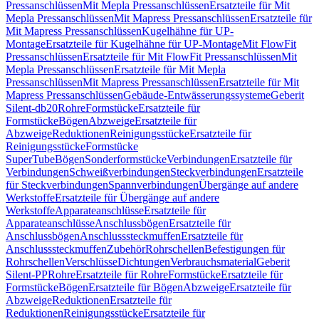
Pressanschlüssen
Mit Mepla Pressanschlüssen
Ersatzteile für Mit
Mepla Pressanschlüssen
Mit Mapress Pressanschlüssen
Ersatzteile für
Mit Mapress Pressanschlüssen
Kugelhähne für UP-
Montage
Ersatzteile für Kugelhähne für UP-Montage
Mit FlowFit
Pressanschlüssen
Ersatzteile für Mit FlowFit Pressanschlüssen
Mit
Mepla Pressanschlüssen
Ersatzteile für Mit Mepla
Pressanschlüssen
Mit Mapress Pressanschlüssen
Ersatzteile für Mit
Mapress Pressanschlüssen
Gebäude-Entwässerungssysteme
Geberit
Silent-db20
Rohre
Formstücke
Ersatzteile für
Formstücke
Bögen
Abzweige
Ersatzteile für
Abzweige
Reduktionen
Reinigungsstücke
Ersatzteile für
Reinigungsstücke
Formstücke
SuperTube
Bögen
Sonderformstücke
Verbindungen
Ersatzteile für
Verbindungen
Schweißverbindungen
Steckverbindungen
Ersatzteile
für Steckverbindungen
Spannverbindungen
Übergänge auf andere
Werkstoffe
Ersatzteile für Übergänge auf andere
Werkstoffe
Apparateanschlüsse
Ersatzteile für
Apparateanschlüsse
Anschlussbögen
Ersatzteile für
Anschlussbögen
Anschlusssteckmuffen
Ersatzteile für
Anschlusssteckmuffen
Zubehör
Rohrschellen
Befestigungen für
Rohrschellen
Verschlüsse
Dichtungen
Verbrauchsmaterial
Geberit
Silent-PP
Rohre
Ersatzteile für Rohre
Formstücke
Ersatzteile für
Formstücke
Bögen
Ersatzteile für Bögen
Abzweige
Ersatzteile für
Abzweige
Reduktionen
Ersatzteile für
Reduktionen
Reinigungsstücke
Ersatzteile für