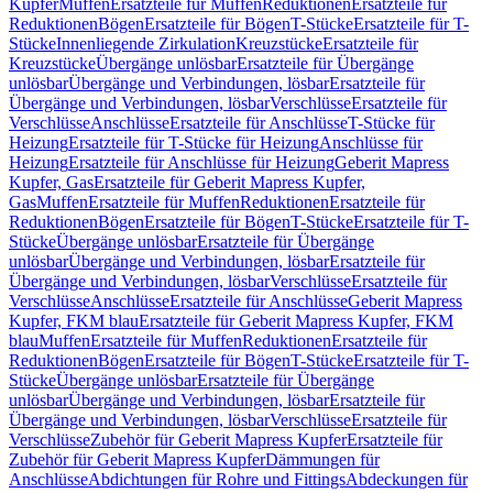
Kupfer
Muffen
Ersatzteile für Muffen
Reduktionen
Ersatzteile für
Reduktionen
Bögen
Ersatzteile für Bögen
T-Stücke
Ersatzteile für T-
Stücke
Innenliegende Zirkulation
Kreuzstücke
Ersatzteile für
Kreuzstücke
Übergänge unlösbar
Ersatzteile für Übergänge
unlösbar
Übergänge und Verbindungen, lösbar
Ersatzteile für
Übergänge und Verbindungen, lösbar
Verschlüsse
Ersatzteile für
Verschlüsse
Anschlüsse
Ersatzteile für Anschlüsse
T-Stücke für
Heizung
Ersatzteile für T-Stücke für Heizung
Anschlüsse für
Heizung
Ersatzteile für Anschlüsse für Heizung
Geberit Mapress
Kupfer, Gas
Ersatzteile für Geberit Mapress Kupfer,
Gas
Muffen
Ersatzteile für Muffen
Reduktionen
Ersatzteile für
Reduktionen
Bögen
Ersatzteile für Bögen
T-Stücke
Ersatzteile für T-
Stücke
Übergänge unlösbar
Ersatzteile für Übergänge
unlösbar
Übergänge und Verbindungen, lösbar
Ersatzteile für
Übergänge und Verbindungen, lösbar
Verschlüsse
Ersatzteile für
Verschlüsse
Anschlüsse
Ersatzteile für Anschlüsse
Geberit Mapress
Kupfer, FKM blau
Ersatzteile für Geberit Mapress Kupfer, FKM
blau
Muffen
Ersatzteile für Muffen
Reduktionen
Ersatzteile für
Reduktionen
Bögen
Ersatzteile für Bögen
T-Stücke
Ersatzteile für T-
Stücke
Übergänge unlösbar
Ersatzteile für Übergänge
unlösbar
Übergänge und Verbindungen, lösbar
Ersatzteile für
Übergänge und Verbindungen, lösbar
Verschlüsse
Ersatzteile für
Verschlüsse
Zubehör für Geberit Mapress Kupfer
Ersatzteile für
Zubehör für Geberit Mapress Kupfer
Dämmungen für
Anschlüsse
Abdichtungen für Rohre und Fittings
Abdeckungen für