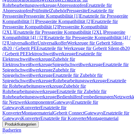
Rohrbearbeitungswerkzeuge
Abpressstopfen
Ersatzteile für
Abpressstopfen
Prüfmittel
Zubehör
Pressgeräte
Ersatzteile für
Pressgeräte
Pressgeräte Kompatibilität [1]
Ersatzteile für Pressgeräte
Kompatibilität [1]
Pressgeräte Kompatibilität [2]
Ersatzteile für
Pressgeräte Kompatibilität [2]
Pressgeräte Kompatibilität
[2XL]
Ersatzteile für Pressgeräte Kompatibilität [2XL]
Pressgeräte
Kompatibilität [4] / [2]
Ersatzteile für Pressgeräte Kompatibilität [4] /
[2]
Universalkoffer
Universalkoffer
Werkzeuge für Geberit Silent-
db20 / Geberit PE
Ersatzteile für Werkzeuge für Geberit Silent-db20
/ Geberit PE
Elektroschweißwerkzeuge
Ersatzteile für
Elektroschweißwerkzeuge
Zubehör für
Elektroschweißwerkzeuge
Spiegelschweißwerkzeuge
Ersatzteile für
Spiegelschweißwerkzeuge
Zubehör für
Spiegelschweißwerkzeuge
Ersatzteile für Zubehör für
Spiegelschweißwerkzeuge
Rohrbearbeitungswerkzeuge
Ersatzteile
für Rohrbearbeitungswerkzeuge
Zubehör für
Rohrbearbeitungswerkzeuge
Ersatzteile für Zubehör für
Rohrbearbeitungswerkzeuge
Bedienhilfen
Fernbedienungen
Netzwerk
für Netzwerkkomponenten
Gateways
Ersatzteile für
Gateways
Konverter
Ersatzteile für
Konverter
Montagematerial
Geberit Connect
Gateways
Ersatzteile für
Gateways
Konverter
Ersatzteile für Konverter
Montagematerial
Produktkategorien
Badserien