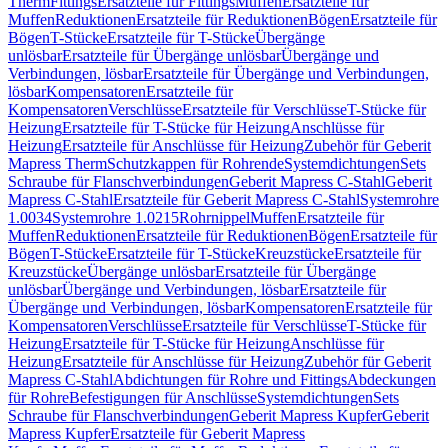
Therm
Fittings
Ersatzteile für Fittings
Muffen
Ersatzteile für
Muffen
Reduktionen
Ersatzteile für Reduktionen
Bögen
Ersatzteile für
Bögen
T-Stücke
Ersatzteile für T-Stücke
Übergänge
unlösbar
Ersatzteile für Übergänge unlösbar
Übergänge und
Verbindungen, lösbar
Ersatzteile für Übergänge und Verbindungen,
lösbar
Kompensatoren
Ersatzteile für
Kompensatoren
Verschlüsse
Ersatzteile für Verschlüsse
T-Stücke für
Heizung
Ersatzteile für T-Stücke für Heizung
Anschlüsse für
Heizung
Ersatzteile für Anschlüsse für Heizung
Zubehör für Geberit
Mapress Therm
Schutzkappen für Rohrende
Systemdichtungen
Sets
Schraube für Flanschverbindungen
Geberit Mapress C-Stahl
Geberit
Mapress C-Stahl
Ersatzteile für Geberit Mapress C-Stahl
Systemrohre
1.0034
Systemrohre 1.0215
Rohrnippel
Muffen
Ersatzteile für
Muffen
Reduktionen
Ersatzteile für Reduktionen
Bögen
Ersatzteile für
Bögen
T-Stücke
Ersatzteile für T-Stücke
Kreuzstücke
Ersatzteile für
Kreuzstücke
Übergänge unlösbar
Ersatzteile für Übergänge
unlösbar
Übergänge und Verbindungen, lösbar
Ersatzteile für
Übergänge und Verbindungen, lösbar
Kompensatoren
Ersatzteile für
Kompensatoren
Verschlüsse
Ersatzteile für Verschlüsse
T-Stücke für
Heizung
Ersatzteile für T-Stücke für Heizung
Anschlüsse für
Heizung
Ersatzteile für Anschlüsse für Heizung
Zubehör für Geberit
Mapress C-Stahl
Abdichtungen für Rohre und Fittings
Abdeckungen
für Rohre
Befestigungen für Anschlüsse
Systemdichtungen
Sets
Schraube für Flanschverbindungen
Geberit Mapress Kupfer
Geberit
Mapress Kupfer
Ersatzteile für Geberit Mapress