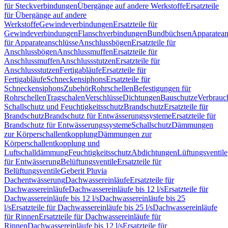
für Steckverbindungen
Übergänge auf andere Werkstoffe
Ersatzteile
für Übergänge auf andere
Werkstoffe
Gewindeverbindungen
Ersatzteile für
Gewindeverbindungen
Flanschverbindungen
Bundbüchsen
Apparatean
für Apparateanschlüsse
Anschlussbögen
Ersatzteile für
Anschlussbögen
Anschlussmuffen
Ersatzteile für
Anschlussmuffen
Anschlussstutzen
Ersatzteile für
Anschlussstutzen
Fertigabläufe
Ersatzteile für
Fertigabläufe
Schneckensiphons
Ersatzteile für
Schneckensiphons
Zubehör
Rohrschellen
Befestigungen für
Rohrschellen
Tragschalen
Verschlüsse
Dichtungen
Bauschutze
Verbrauc
Schallschutz und Feuchtigkeitsschutz
Brandschutz
Ersatzteile für
Brandschutz
Brandschutz für Entwässerungssysteme
Ersatzteile für
Brandschutz für Entwässerungssysteme
Schallschutz
Dämmungen
zur Körperschallentkopplung
Dämmungen zur
Körperschallentkopplung und
Luftschalldämmung
Feuchtigkeitsschutz
Abdichtungen
Lüftungsventile
für Entwässerung
Belüftungsventile
Ersatzteile für
Belüftungsventile
Geberit Pluvia
Dachentwässerung
Dachwassereinläufe
Ersatzteile für
Dachwassereinläufe
Dachwassereinläufe bis 12 l/s
Ersatzteile für
Dachwassereinläufe bis 12 l/s
Dachwassereinläufe bis 25
l/s
Ersatzteile für Dachwassereinläufe bis 25 l/s
Dachwassereinläufe
für Rinnen
Ersatzteile für Dachwassereinläufe für
Rinnen
Dachwassereinläufe bis 12 l/s
Ersatzteile für