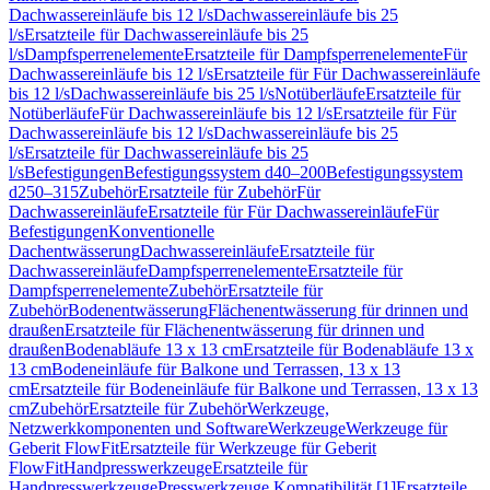
Dachwassereinläufe bis 12 l/s
Dachwassereinläufe bis 25
l/s
Ersatzteile für Dachwassereinläufe bis 25
l/s
Dampfsperrenelemente
Ersatzteile für Dampfsperrenelemente
Für
Dachwassereinläufe bis 12 l/s
Ersatzteile für Für Dachwassereinläufe
bis 12 l/s
Dachwassereinläufe bis 25 l/s
Notüberläufe
Ersatzteile für
Notüberläufe
Für Dachwassereinläufe bis 12 l/s
Ersatzteile für Für
Dachwassereinläufe bis 12 l/s
Dachwassereinläufe bis 25
l/s
Ersatzteile für Dachwassereinläufe bis 25
l/s
Befestigungen
Befestigungssystem d40–200
Befestigungssystem
d250–315
Zubehör
Ersatzteile für Zubehör
Für
Dachwassereinläufe
Ersatzteile für Für Dachwassereinläufe
Für
Befestigungen
Konventionelle
Dachentwässerung
Dachwassereinläufe
Ersatzteile für
Dachwassereinläufe
Dampfsperrenelemente
Ersatzteile für
Dampfsperrenelemente
Zubehör
Ersatzteile für
Zubehör
Bodenentwässerung
Flächenentwässerung für drinnen und
draußen
Ersatzteile für Flächenentwässerung für drinnen und
draußen
Bodenabläufe 13 x 13 cm
Ersatzteile für Bodenabläufe 13 x
13 cm
Bodeneinläufe für Balkone und Terrassen, 13 x 13
cm
Ersatzteile für Bodeneinläufe für Balkone und Terrassen, 13 x 13
cm
Zubehör
Ersatzteile für Zubehör
Werkzeuge,
Netzwerkkomponenten und Software
Werkzeuge
Werkzeuge für
Geberit FlowFit
Ersatzteile für Werkzeuge für Geberit
FlowFit
Handpresswerkzeuge
Ersatzteile für
Handpresswerkzeuge
Presswerkzeuge Kompatibilität [1]
Ersatzteile