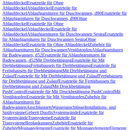
Ablaufdeckel
Ersatzteile für Ohne
Ablaufdeckel
Ablaufdeckel
Ersatzteile für
Ablaufdeckel
Ablaufgarnituren für Duschwannen, d90
Ersatzteile für
Ablaufgarnituren für Duschwannen, d90
Ohne
Ablaufdeckel
Ersatzteile für Ohne
Ablaufdeckel
Ablaufdeckel
Ersatzteile für
Ablaufdeckel
Ablaufgarnituren für Duschwannen Sestra
Ersatzteile
für Ablaufgarnituren für Duschwannen Sestra
Ohne
Ablaufdeckel
Ersatzteile für Ohne Ablaufdeckel
Zubehör für
Ablaufgarnituren für Duschwannen
Ventilstopfen
Ablaufgarnituren
für Badewannen, d52
Ersatzteile für Ablaufgarnituren für
Badewannen, d52
Mit Drehbetätigung
Ersatzteile für Mit
Drehbetätigung
Fertigbausets für Drehbetätigung
Ersatzteile für
Fertigbausets für Drehbetätigung
Mit Drehbetätigung und
Zulauf
Ersatzteile für Mit Drehbetätigung und Zulauf
Fertigbausets
für Drehbetätigung und Zulauf
Ersatzteile für Fertigbausets für
Drehbetätigung und Zulauf
Mit Druckbetätigung
PushControl
Ersatzteile für Mit Druckbetätigung PushControl
Mit
Ventilstopfen
Ersatzteile für Mit Ventilstopfen
Zubehör für
Ablaufgarnituren für
Badewannen
Anschlusssets
Wasseranschlüsse
Installations- und
Spülsysteme
Geberit Duofix
Systemwände
Ersatzteile für
Systemwände
Tragsysteme
Ersatzteile für
Tragsysteme
Beplankungen
Zubehör
Ersatzteile für
Zubehör
Montageelemente
Ersatzteile für Montageelemente
Elemente