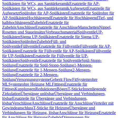
Spülkästen für WCs, aus Sanitärkeramik
Ersatzteile für AP-
Spülkästen für WCs, aus Sanitärkeramik
Aufgesetzt
Ersatzteile für
Aufgesetzt
Spülrohre für AP-Spülkästen
Ersatzteile für Spülrohre für
AP-Spülkästen
Hochhängend
Ersatzteile für Hochhängend
Tief- und
halbhochhängend
Zubehör
Ersatzteile für
Zubehör
Anschlüsse
Ersatzteile für Anschlüsse
Manschetten
Nippel,
Rosetten und Staueinsätze
Verbrauchsmaterial
Spülventile
UP-
Spülkästen
Sigma UP-Spülkästen
Ersatzteile für Sigma UP-
Spülkästen
Spülrohre
Zubehör
Füll- und
Spülventile
Füllventile
Ersatzteile für Füllventile
Füllventile für AP-
Spülkästen
Ersatzteile für Füllventile für AP-Spülkästen
Füllventile
für UP-Spülkästen
Ersatzteile für Füllventile für UP-
Spülkästen
Spülventile
Ersatzteile für Spülventile
Spül-Stopp-
Spülung
Ersatzteile für Spül-Stopp-Spülung
1-Mengen-
Spülung
Ersatzteile für 1-Mengen-Spülung
2-Mengen-
Spülung
Ersatzteile für 2-Mengen-
Spülung
Versorgungssysteme
Geberit FlowFit
Systemrohre
ML
Systemrohre Heizung ML
Fittings
Ersatzteile für
Fittings
Kupplungen
Reduktionen
Bögen
T-Stücke
Innenliegende
Zirkulation
Übergänge unlösbar
Übergänge und Verbindungen,
lösbar
Ersatzteile für Übergänge und Verbindungen,
lösbar
Verschlüsse
Anschlüsse
Ersatzteile für Anschlüsse
Verteiler mit
Gewindeanschluss
T-Stücke für Heizung
Übergänge und
Verbindungen für Heizung, lösbar
Anschlüsse für Heizung
Ersatzteile
für Anschlüsse für Heizung
Zubehör
Dämmungen für