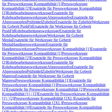
für Presswerkzeuge Kompatibilität [1]
Presswerkzeuge
Kompatibilität [2]
Ersatzteile für Presswerkzeuge Kompatibilität
[2]
Rohrbearbeitungswerkzeuge
Ersatzteile für
Rohrbearbeitungswerkzeuge
Abpressstopfen
Ersatzteile für
Abpressstopfen
Prüfmittel
Zubehör
Ersatzteile für Zubehör
Werkzeuge
für Geberit PushFit
Ersatzteile für Werkzeuge für Geberit
PushFit
Rohrbearbeitungswerkzeuge
Ersatzteile für
Rohrbearbeitungswerkzeuge
Werkzeuge für Geberit
Mepla
Ersatzteile für Werkzeuge für Geberit
Mepla
Handpresswerkzeuge
Ersatzteile für
Handpresswerkzeuge
Presswerkzeuge Kompatibilität [1]
Ersatzteile
für Presswerkzeuge Kompatibilität [1]
Presswerkzeuge
Kompatibilität [2]
Ersatzteile für Presswerkzeuge Kompatibilität
[2]
Rohrbearbeitungswerkzeuge
Ersatzteile für
Rohrbearbeitungswerkzeuge
Abpressstopfen
Ersatzteile für
Abpressstopfen
Prüfmittel
Zubehör
Werkzeuge für Geberit
Mapress
Ersatzteile für Werkzeuge für Geberit
Mapress
Presswerkzeuge Kompatibilität [1]
Ersatzteile für
Presswerkzeuge Kompatibilität [1]
Presswerkzeuge Kompatibilität
[2]
Ersatzteile für Presswerkzeuge Kompatibilität [2]
Presswerkzeuge
Kompatibilität [1] / [2]
Ersatzteile für Presswerkzeuge Kompatibilität
[1] / [2]
Presswerkzeuge Kompatibilität [2XL]
Ersatzteile für
Presswerkzeuge Kompatibilität [2XL]
Presswerkzeuge
Kompatibilität [4]
Ersatzteile für Presswerkzeuge Kompatibilität
[4]
Rohrbearbeitungswerkzeuge
Ersatzteile für