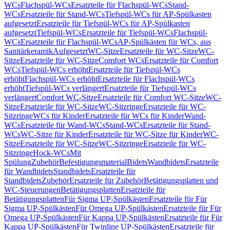
WCs
Flachspül-WCs
Ersatzteile für Flachspül-WCs
Stand-
WCs
Ersatzteile für Stand-WCs
Tiefspül-WCs für AP-Spülkasten
aufgesetzt
Ersatzteile für Tiefspül-WCs für AP-Spülkasten
aufgesetzt
Tiefspül-WCs
Ersatzteile für Tiefspül-WCs
Flachspül-
WCs
Ersatzteile für Flachspül-WCs
AP-Spülkästen für WCs, aus
Sanitärkeramik
Aufgesetzt
WC-Sitze
Ersatzteile für WC-Sitze
WC-
Sitze
Ersatzteile für WC-Sitze
Comfort WCs
Ersatzteile für Comfort
WCs
Tiefspül-WCs erhöht
Ersatzteile für Tiefspül-WCs
erhöht
Flachspül-WCs erhöht
Ersatzteile für Flachspül-WCs
erhöht
Tiefspül-WCs verlängert
Ersatzteile für Tiefspül-WCs
verlängert
Comfort WC-Sitze
Ersatzteile für Comfort WC-Sitze
WC-
Sitze
Ersatzteile für WC-Sitze
WC-Sitzringe
Ersatzteile für WC-
Sitzringe
WCs für Kinder
Ersatzteile für WCs für Kinder
Wand-
WCs
Ersatzteile für Wand-WCs
Stand-WCs
Ersatzteile für Stand-
WCs
WC-Sitze für Kinder
Ersatzteile für WC-Sitze für Kinder
WC-
Sitze
Ersatzteile für WC-Sitze
WC-Sitzringe
Ersatzteile für WC-
Sitzringe
Hock-WCs
Mit
Spülung
Zubehör
Befestigungsmaterial
Bidets
Wandbidets
Ersatzteile
für Wandbidets
Standbidets
Ersatzteile für
Standbidets
Zubehör
Ersatzteile für Zubehör
Betätigungsplatten und
WC-Steuerungen
Betätigungsplatten
Ersatzteile für
Betätigungsplatten
Für Sigma UP-Spülkästen
Ersatzteile für Für
Sigma UP-Spülkästen
Für Omega UP-Spülkästen
Ersatzteile für Für
Omega UP-Spülkästen
Für Kappa UP-Spülkästen
Ersatzteile für Für
Kappa UP-Spülkästen
Für Twinline UP-Spülkästen
Ersatzteile für