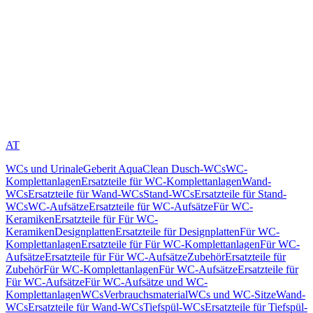
AT
WCs und Urinale
Geberit AquaClean Dusch-WCs
WC-
Komplettanlagen
Ersatzteile für WC-Komplettanlagen
Wand-
WCs
Ersatzteile für Wand-WCs
Stand-WCs
Ersatzteile für Stand-
WCs
WC-Aufsätze
Ersatzteile für WC-Aufsätze
Für WC-
Keramiken
Ersatzteile für Für WC-
Keramiken
Designplatten
Ersatzteile für Designplatten
Für WC-
Komplettanlagen
Ersatzteile für Für WC-Komplettanlagen
Für WC-
Aufsätze
Ersatzteile für Für WC-Aufsätze
Zubehör
Ersatzteile für
Zubehör
Für WC-Komplettanlagen
Für WC-Aufsätze
Ersatzteile für
Für WC-Aufsätze
Für WC-Aufsätze und WC-
Komplettanlagen
WCs
Verbrauchsmaterial
WCs und WC-Sitze
Wand-
WCs
Ersatzteile für Wand-WCs
Tiefspül-WCs
Ersatzteile für Tiefspül-