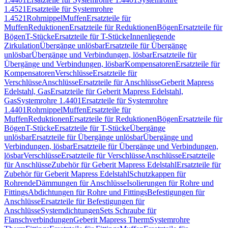
1.4521
Ersatzteile für Systemrohre
1.4521
Rohrnippel
Muffen
Ersatzteile für
Muffen
Reduktionen
Ersatzteile für Reduktionen
Bögen
Ersatzteile für
Bögen
T-Stücke
Ersatzteile für T-Stücke
Innenliegende
Zirkulation
Übergänge unlösbar
Ersatzteile für Übergänge
unlösbar
Übergänge und Verbindungen, lösbar
Ersatzteile für
Übergänge und Verbindungen, lösbar
Kompensatoren
Ersatzteile für
Kompensatoren
Verschlüsse
Ersatzteile für
Verschlüsse
Anschlüsse
Ersatzteile für Anschlüsse
Geberit Mapress
Edelstahl, Gas
Ersatzteile für Geberit Mapress Edelstahl,
Gas
Systemrohre 1.4401
Ersatzteile für Systemrohre
1.4401
Rohrnippel
Muffen
Ersatzteile für
Muffen
Reduktionen
Ersatzteile für Reduktionen
Bögen
Ersatzteile für
Bögen
T-Stücke
Ersatzteile für T-Stücke
Übergänge
unlösbar
Ersatzteile für Übergänge unlösbar
Übergänge und
Verbindungen, lösbar
Ersatzteile für Übergänge und Verbindungen,
lösbar
Verschlüsse
Ersatzteile für Verschlüsse
Anschlüsse
Ersatzteile
für Anschlüsse
Zubehör für Geberit Mapress Edelstahl
Ersatzteile für
Zubehör für Geberit Mapress Edelstahl
Schutzkappen für
Rohrende
Dämmungen für Anschlüsse
Isolierungen für Rohre und
Fittings
Abdichtungen für Rohre und Fittings
Befestigungen für
Anschlüsse
Ersatzteile für Befestigungen für
Anschlüsse
Systemdichtungen
Sets Schraube für
Flanschverbindungen
Geberit Mapress Therm
Systemrohre