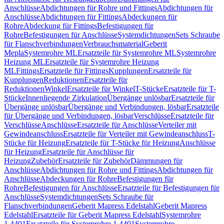
Anschlüsse
Abdichtungen für Rohre und Fittings
Abdichtungen für
Anschlüsse
Abdichtungen für Fittings
Abdeckungen für
Rohre
Abdeckung für Fittings
Befestigungen für
Rohre
Befestigungen für Anschlüsse
Systemdichtungen
Sets Schraube
für Flanschverbindungen
Verbrauchsmaterial
Geberit
Mepla
Systemrohre ML
Ersatzteile für Systemrohre ML
Systemrohre
Heizung ML
Ersatzteile für Systemrohre Heizung
ML
Fittings
Ersatzteile für Fittings
Kupplungen
Ersatzteile für
Kupplungen
Reduktionen
Ersatzteile für
Reduktionen
Winkel
Ersatzteile für Winkel
T-Stücke
Ersatzteile für T-
Stücke
Innenliegende Zirkulation
Übergänge unlösbar
Ersatzteile für
Übergänge unlösbar
Übergänge und Verbindungen, lösbar
Ersatzteile
für Übergänge und Verbindungen, lösbar
Verschlüsse
Ersatzteile für
Verschlüsse
Anschlüsse
Ersatzteile für Anschlüsse
Verteiler mit
Gewindeanschluss
Ersatzteile für Verteiler mit Gewindeanschluss
T-
Stücke für Heizung
Ersatzteile für T-Stücke für Heizung
Anschlüsse
für Heizung
Ersatzteile für Anschlüsse für
Heizung
Zubehör
Ersatzteile für Zubehör
Dämmungen für
Anschlüsse
Abdichtungen für Rohre und Fittings
Abdichtungen für
Anschlüsse
Abdeckungen für Rohre
Befestigungen für
Rohre
Befestigungen für Anschlüsse
Ersatzteile für Befestigungen für
Anschlüsse
Systemdichtungen
Sets Schraube für
Flanschverbindungen
Geberit Mapress Edelstahl
Geberit Mapress
Edelstahl
Ersatzteile für Geberit Mapress Edelstahl
Systemrohre
1.4401
Ersatzteile für Systemrohre 1.4401
Systemrohre