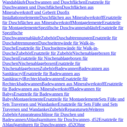
Wandabläufe
Duschwannen und Duschflächen
Ersatzteile für
Duschwannen und Duschflächen
Duschflächen aus
Mineralwerkstoff und Geberit Duofix
Installationselemente
Duschflächen aus Mineralwerkstoff
Ersatzteile
für Duschflächen aus Mineralwerkstoff
Montagelemente
Ersatzteile
für Montagelemente
Spezifische Duschwannenabläufe
Ersatzteile für
Spezifische
Duschwannenabläufe
Zubehör
Duschabtrennungen
Ersatzteile für
Duschabtrennungen
Duschseitenwände für Walk-in-
Dusche
Ersatzteile für Duschseitenwände für Walk-in-
Dusche
Zubehör
Ersatzteile für Zubehör
Nischenablageboxen für
Duschen
Ersatzteile für Nischenablageboxen für
Duschen
Nischenablageboxen
Ersatzteile für
Nischenablageboxen
Zubehör
Badewannen
Badewannen aus
Sanitäracryl
Ersatzteile für Badewannen aus
Sanitäracryl
Rechteckbadewannen
Ersatzteile für
Rechteckbadewannen
Badewannen aus Mineralwerkstoff
Ersatzteile
für Badewannen aus Mineralwerkstoff
Badewannen für
Babys
Ersatzteile für Badewannen für
Babys
Montagelemente
Ersatzteile für Montagelemente
Sets Füße und
Sets Traversen und Wandanker
Ersatzteile für Sets Füße und Sets
Traversen und Wandanker
Zubehör
Reparatursets
Weiteres
Zubehör
Apparateanschlüsse für Duschen und
Badewannen
Ablaufgarnituren für Duschwannen, d52
Ersatzteile für
Ablaufgarnituren für Duschwannen, d52
Ohne