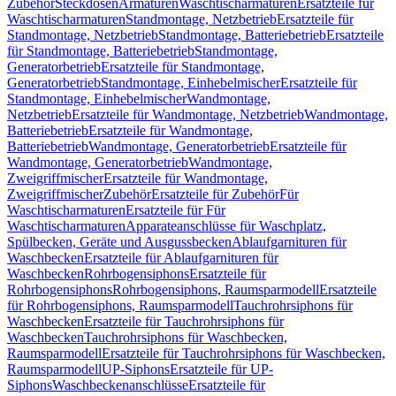
Zubehör
Steckdosen
Armaturen
Waschtischarmaturen
Ersatzteile für
Waschtischarmaturen
Standmontage, Netzbetrieb
Ersatzteile für
Standmontage, Netzbetrieb
Standmontage, Batteriebetrieb
Ersatzteile
für Standmontage, Batteriebetrieb
Standmontage,
Generatorbetrieb
Ersatzteile für Standmontage,
Generatorbetrieb
Standmontage, Einhebelmischer
Ersatzteile für
Standmontage, Einhebelmischer
Wandmontage,
Netzbetrieb
Ersatzteile für Wandmontage, Netzbetrieb
Wandmontage,
Batteriebetrieb
Ersatzteile für Wandmontage,
Batteriebetrieb
Wandmontage, Generatorbetrieb
Ersatzteile für
Wandmontage, Generatorbetrieb
Wandmontage,
Zweigriffmischer
Ersatzteile für Wandmontage,
Zweigriffmischer
Zubehör
Ersatzteile für Zubehör
Für
Waschtischarmaturen
Ersatzteile für Für
Waschtischarmaturen
Apparateanschlüsse für Waschplatz,
Spülbecken, Geräte und Ausgussbecken
Ablaufgarnituren für
Waschbecken
Ersatzteile für Ablaufgarnituren für
Waschbecken
Rohrbogensiphons
Ersatzteile für
Rohrbogensiphons
Rohrbogensiphons, Raumsparmodell
Ersatzteile
für Rohrbogensiphons, Raumsparmodell
Tauchrohrsiphons für
Waschbecken
Ersatzteile für Tauchrohrsiphons für
Waschbecken
Tauchrohrsiphons für Waschbecken,
Raumsparmodell
Ersatzteile für Tauchrohrsiphons für Waschbecken,
Raumsparmodell
UP-Siphons
Ersatzteile für UP-
Siphons
Waschbeckenanschlüsse
Ersatzteile für