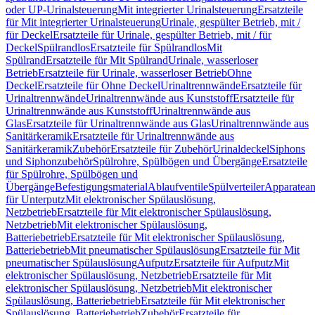
oder UP-Urinalsteuerung
Mit integrierter Urinalsteuerung
Ersatzteile
für Mit integrierter Urinalsteuerung
Urinale, gespülter Betrieb, mit /
für Deckel
Ersatzteile für Urinale, gespülter Betrieb, mit / für
Deckel
Spülrandlos
Ersatzteile für Spülrandlos
Mit
Spülrand
Ersatzteile für Mit Spülrand
Urinale, wasserloser
Betrieb
Ersatzteile für Urinale, wasserloser Betrieb
Ohne
Deckel
Ersatzteile für Ohne Deckel
Urinaltrennwände
Ersatzteile für
Urinaltrennwände
Urinaltrennwände aus Kunststoff
Ersatzteile für
Urinaltrennwände aus Kunststoff
Urinaltrennwände aus
Glas
Ersatzteile für Urinaltrennwände aus Glas
Urinaltrennwände aus
Sanitärkeramik
Ersatzteile für Urinaltrennwände aus
Sanitärkeramik
Zubehör
Ersatzteile für Zubehör
Urinaldeckel
Siphons
und Siphonzubehör
Spülrohre, Spülbögen und Übergänge
Ersatzteile
für Spülrohre, Spülbögen und
Übergänge
Befestigungsmaterial
Ablaufventile
Spülverteiler
Apparatean
für Unterputz
Mit elektronischer Spülauslösung,
Netzbetrieb
Ersatzteile für Mit elektronischer Spülauslösung,
Netzbetrieb
Mit elektronischer Spülauslösung,
Batteriebetrieb
Ersatzteile für Mit elektronischer Spülauslösung,
Batteriebetrieb
Mit pneumatischer Spülauslösung
Ersatzteile für Mit
pneumatischer Spülauslösung
Aufputz
Ersatzteile für Aufputz
Mit
elektronischer Spülauslösung, Netzbetrieb
Ersatzteile für Mit
elektronischer Spülauslösung, Netzbetrieb
Mit elektronischer
Spülauslösung, Batteriebetrieb
Ersatzteile für Mit elektronischer
Spülauslösung, Batteriebetrieb
Zubehör
Ersatzteile für