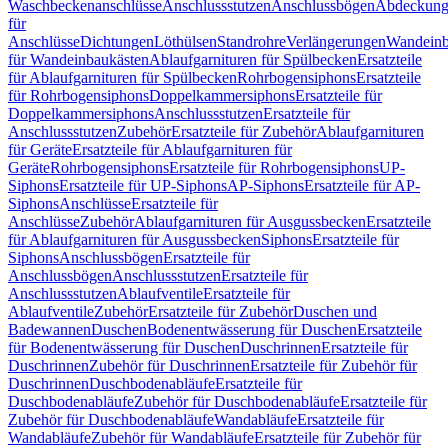
Waschbeckenanschlüsse
Anschlussstutzen
Anschlussbögen
Abdeckung
für
Anschlüsse
Dichtungen
Löthülsen
Standrohre
Verlängerungen
Wandeinb
für Wandeinbaukästen
Ablaufgarnituren für Spülbecken
Ersatzteile
für Ablaufgarnituren für Spülbecken
Rohrbogensiphons
Ersatzteile
für Rohrbogensiphons
Doppelkammersiphons
Ersatzteile für
Doppelkammersiphons
Anschlussstutzen
Ersatzteile für
Anschlussstutzen
Zubehör
Ersatzteile für Zubehör
Ablaufgarnituren
für Geräte
Ersatzteile für Ablaufgarnituren für
Geräte
Rohrbogensiphons
Ersatzteile für Rohrbogensiphons
UP-
Siphons
Ersatzteile für UP-Siphons
AP-Siphons
Ersatzteile für AP-
Siphons
Anschlüsse
Ersatzteile für
Anschlüsse
Zubehör
Ablaufgarnituren für Ausgussbecken
Ersatzteile
für Ablaufgarnituren für Ausgussbecken
Siphons
Ersatzteile für
Siphons
Anschlussbögen
Ersatzteile für
Anschlussbögen
Anschlussstutzen
Ersatzteile für
Anschlussstutzen
Ablaufventile
Ersatzteile für
Ablaufventile
Zubehör
Ersatzteile für Zubehör
Duschen und
Badewannen
Duschen
Bodenentwässerung für Duschen
Ersatzteile
für Bodenentwässerung für Duschen
Duschrinnen
Ersatzteile für
Duschrinnen
Zubehör für Duschrinnen
Ersatzteile für Zubehör für
Duschrinnen
Duschbodenabläufe
Ersatzteile für
Duschbodenabläufe
Zubehör für Duschbodenabläufe
Ersatzteile für
Zubehör für Duschbodenabläufe
Wandabläufe
Ersatzteile für
Wandabläufe
Zubehör für Wandabläufe
Ersatzteile für Zubehör für