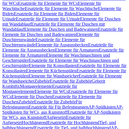
für WCs
Ersatzteile für Elemente für WCs
Elemente für
Waschtische
Ersatzteile für Elemente für Waschtische
Elemente für
Bidets
Ersatzteile für Elemente für Bidets
Elemente für
Urinale
Ersatzteile für Elemente für Urinale
Elemente für Duschen
mit Wandablauf
Ersatzteile für Elemente für Duschen mit
Wandablauf
Elemente für Duschen und Badewannen
Ersatzteile für
Elemente für Duschen und Badewannen
Elemente für
Duschtrennwände
Ersatzteile für Elemente für
Duschtrennwände
Elemente für Ausgussbecken
Ersatzteile für
Elemente für Ausgussbecken
Elemente für Armaturen
Ersatzteile für
Elemente für Armaturen
Elemente für Waschmaschinen und
Geschirrspüler
Ersatzteile für Elemente für Waschmaschinen und
Geschirrspüler
Elemente für Konsollasten
Ersatzteile für Elemente für
Konsollasten
Elemente für Küchenspülen
Ersatzteile für Elemente für
Küchenspülen
Elemente für Wandspeicher
Ersatzteile für Elemente
für Wandspeicher
Zubehör
Ersatzteile für Zubehör
Geberit
Kombifix
Montageelemente
Ersatzteile für
Montageelemente
Elemente für WCs
Ersatzteile für Elemente für
WCs
Elemente für Duschen
Ersatzteile für Elemente für
Duschen
Zubehör
Ersatzteile für Zubehör
Für
Befestigungen
Ersatzteile für Für Befestigungen
AP-Spülkästen
AP-
Spülkästen für WCs, aus Kunststoff
Ersatzteile für AP-Spülkästen
für WCs, aus Kunststoff
Aufgesetzt
Ersatzteile für
Aufgesetzt
Hochhängend
Ersatzteile für Hochhängend
Tief- und
halbhochhängend
Ersatzteile für Tief- und halbhochhängend
AP-