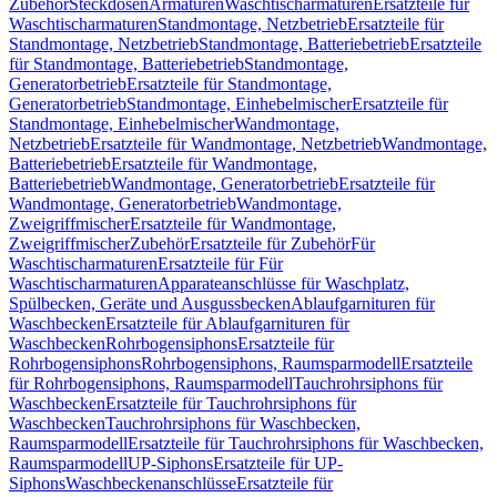
Zubehör
Steckdosen
Armaturen
Waschtischarmaturen
Ersatzteile für
Waschtischarmaturen
Standmontage, Netzbetrieb
Ersatzteile für
Standmontage, Netzbetrieb
Standmontage, Batteriebetrieb
Ersatzteile
für Standmontage, Batteriebetrieb
Standmontage,
Generatorbetrieb
Ersatzteile für Standmontage,
Generatorbetrieb
Standmontage, Einhebelmischer
Ersatzteile für
Standmontage, Einhebelmischer
Wandmontage,
Netzbetrieb
Ersatzteile für Wandmontage, Netzbetrieb
Wandmontage,
Batteriebetrieb
Ersatzteile für Wandmontage,
Batteriebetrieb
Wandmontage, Generatorbetrieb
Ersatzteile für
Wandmontage, Generatorbetrieb
Wandmontage,
Zweigriffmischer
Ersatzteile für Wandmontage,
Zweigriffmischer
Zubehör
Ersatzteile für Zubehör
Für
Waschtischarmaturen
Ersatzteile für Für
Waschtischarmaturen
Apparateanschlüsse für Waschplatz,
Spülbecken, Geräte und Ausgussbecken
Ablaufgarnituren für
Waschbecken
Ersatzteile für Ablaufgarnituren für
Waschbecken
Rohrbogensiphons
Ersatzteile für
Rohrbogensiphons
Rohrbogensiphons, Raumsparmodell
Ersatzteile
für Rohrbogensiphons, Raumsparmodell
Tauchrohrsiphons für
Waschbecken
Ersatzteile für Tauchrohrsiphons für
Waschbecken
Tauchrohrsiphons für Waschbecken,
Raumsparmodell
Ersatzteile für Tauchrohrsiphons für Waschbecken,
Raumsparmodell
UP-Siphons
Ersatzteile für UP-
Siphons
Waschbeckenanschlüsse
Ersatzteile für