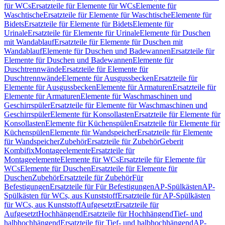
für WCs
Ersatzteile für Elemente für WCs
Elemente für
Waschtische
Ersatzteile für Elemente für Waschtische
Elemente für
Bidets
Ersatzteile für Elemente für Bidets
Elemente für
Urinale
Ersatzteile für Elemente für Urinale
Elemente für Duschen
mit Wandablauf
Ersatzteile für Elemente für Duschen mit
Wandablauf
Elemente für Duschen und Badewannen
Ersatzteile für
Elemente für Duschen und Badewannen
Elemente für
Duschtrennwände
Ersatzteile für Elemente für
Duschtrennwände
Elemente für Ausgussbecken
Ersatzteile für
Elemente für Ausgussbecken
Elemente für Armaturen
Ersatzteile für
Elemente für Armaturen
Elemente für Waschmaschinen und
Geschirrspüler
Ersatzteile für Elemente für Waschmaschinen und
Geschirrspüler
Elemente für Konsollasten
Ersatzteile für Elemente für
Konsollasten
Elemente für Küchenspülen
Ersatzteile für Elemente für
Küchenspülen
Elemente für Wandspeicher
Ersatzteile für Elemente
für Wandspeicher
Zubehör
Ersatzteile für Zubehör
Geberit
Kombifix
Montageelemente
Ersatzteile für
Montageelemente
Elemente für WCs
Ersatzteile für Elemente für
WCs
Elemente für Duschen
Ersatzteile für Elemente für
Duschen
Zubehör
Ersatzteile für Zubehör
Für
Befestigungen
Ersatzteile für Für Befestigungen
AP-Spülkästen
AP-
Spülkästen für WCs, aus Kunststoff
Ersatzteile für AP-Spülkästen
für WCs, aus Kunststoff
Aufgesetzt
Ersatzteile für
Aufgesetzt
Hochhängend
Ersatzteile für Hochhängend
Tief- und
halbhochhängend
Ersatzteile für Tief- und halbhochhängend
AP-