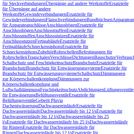
für Steckverbindungen
Übergänge auf andere Werkstoffe
Ersatzteile
für Übergänge auf andere
Werkstoffe
Gewindeverbindungen
Ersatzteile für
Gewindeverbindungen
Flanschverbindungen
Bundbüchsen
Apparatean
für Apparateanschlüsse
Anschlussbögen
Ersatzteile für
Anschlussbögen
Anschlussmuffen
Ersatzteile für
Anschlussmuffen
Anschlussstutzen
Ersatzteile für
Anschlussstutzen
Fertigabläufe
Ersatzteile für
Fertigabläufe
Schneckensiphons
Ersatzteile für
Schneckensiphons
Zubehör
Rohrschellen
Befestigungen für
Rohrschellen
Tragschalen
Verschlüsse
Dichtungen
Bauschutze
Verbrauc
Schallschutz und Feuchtigkeitsschutz
Brandschutz
Ersatzteile für
Brandschutz
Brandschutz für Entwässerungssysteme
Ersatzteile für
Brandschutz für Entwässerungssysteme
Schallschutz
Dämmungen
zur Körperschallentkopplung
Dämmungen zur
Körperschallentkopplung und
Luftschalldämmung
Feuchtigkeitsschutz
Abdichtungen
Lüftungsventile
für Entwässerung
Belüftungsventile
Ersatzteile für
Belüftungsventile
Geberit Pluvia
Dachentwässerung
Dachwassereinläufe
Ersatzteile für
Dachwassereinläufe
Dachwassereinläufe bis 12 l/s
Ersatzteile für
Dachwassereinläufe bis 12 l/s
Dachwassereinläufe bis 25
l/s
Ersatzteile für Dachwassereinläufe bis 25 l/s
Dachwassereinläufe
für Rinnen
Ersatzteile für Dachwassereinläufe für
Rinnen
Dachwassereinläufe bis 12 l/s
Ersatzteile für