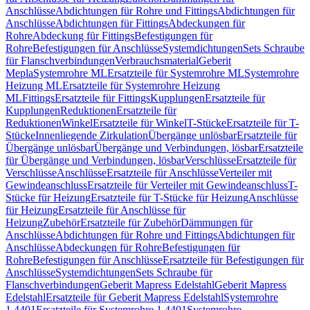
Anschlüsse
Abdichtungen für Rohre und Fittings
Abdichtungen für
Anschlüsse
Abdichtungen für Fittings
Abdeckungen für
Rohre
Abdeckung für Fittings
Befestigungen für
Rohre
Befestigungen für Anschlüsse
Systemdichtungen
Sets Schraube
für Flanschverbindungen
Verbrauchsmaterial
Geberit
Mepla
Systemrohre ML
Ersatzteile für Systemrohre ML
Systemrohre
Heizung ML
Ersatzteile für Systemrohre Heizung
ML
Fittings
Ersatzteile für Fittings
Kupplungen
Ersatzteile für
Kupplungen
Reduktionen
Ersatzteile für
Reduktionen
Winkel
Ersatzteile für Winkel
T-Stücke
Ersatzteile für T-
Stücke
Innenliegende Zirkulation
Übergänge unlösbar
Ersatzteile für
Übergänge unlösbar
Übergänge und Verbindungen, lösbar
Ersatzteile
für Übergänge und Verbindungen, lösbar
Verschlüsse
Ersatzteile für
Verschlüsse
Anschlüsse
Ersatzteile für Anschlüsse
Verteiler mit
Gewindeanschluss
Ersatzteile für Verteiler mit Gewindeanschluss
T-
Stücke für Heizung
Ersatzteile für T-Stücke für Heizung
Anschlüsse
für Heizung
Ersatzteile für Anschlüsse für
Heizung
Zubehör
Ersatzteile für Zubehör
Dämmungen für
Anschlüsse
Abdichtungen für Rohre und Fittings
Abdichtungen für
Anschlüsse
Abdeckungen für Rohre
Befestigungen für
Rohre
Befestigungen für Anschlüsse
Ersatzteile für Befestigungen für
Anschlüsse
Systemdichtungen
Sets Schraube für
Flanschverbindungen
Geberit Mapress Edelstahl
Geberit Mapress
Edelstahl
Ersatzteile für Geberit Mapress Edelstahl
Systemrohre
1.4401
Ersatzteile für Systemrohre 1.4401
Systemrohre