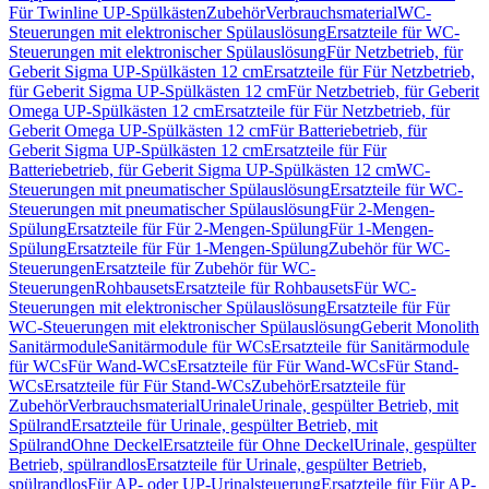
Für Twinline UP-Spülkästen
Zubehör
Verbrauchsmaterial
WC-
Steuerungen mit elektronischer Spülauslösung
Ersatzteile für WC-
Steuerungen mit elektronischer Spülauslösung
Für Netzbetrieb, für
Geberit Sigma UP-Spülkästen 12 cm
Ersatzteile für Für Netzbetrieb,
für Geberit Sigma UP-Spülkästen 12 cm
Für Netzbetrieb, für Geberit
Omega UP-Spülkästen 12 cm
Ersatzteile für Für Netzbetrieb, für
Geberit Omega UP-Spülkästen 12 cm
Für Batteriebetrieb, für
Geberit Sigma UP-Spülkästen 12 cm
Ersatzteile für Für
Batteriebetrieb, für Geberit Sigma UP-Spülkästen 12 cm
WC-
Steuerungen mit pneumatischer Spülauslösung
Ersatzteile für WC-
Steuerungen mit pneumatischer Spülauslösung
Für 2-Mengen-
Spülung
Ersatzteile für Für 2-Mengen-Spülung
Für 1-Mengen-
Spülung
Ersatzteile für Für 1-Mengen-Spülung
Zubehör für WC-
Steuerungen
Ersatzteile für Zubehör für WC-
Steuerungen
Rohbausets
Ersatzteile für Rohbausets
Für WC-
Steuerungen mit elektronischer Spülauslösung
Ersatzteile für Für
WC-Steuerungen mit elektronischer Spülauslösung
Geberit Monolith
Sanitärmodule
Sanitärmodule für WCs
Ersatzteile für Sanitärmodule
für WCs
Für Wand-WCs
Ersatzteile für Für Wand-WCs
Für Stand-
WCs
Ersatzteile für Für Stand-WCs
Zubehör
Ersatzteile für
Zubehör
Verbrauchsmaterial
Urinale
Urinale, gespülter Betrieb, mit
Spülrand
Ersatzteile für Urinale, gespülter Betrieb, mit
Spülrand
Ohne Deckel
Ersatzteile für Ohne Deckel
Urinale, gespülter
Betrieb, spülrandlos
Ersatzteile für Urinale, gespülter Betrieb,
spülrandlos
Für AP- oder UP-Urinalsteuerung
Ersatzteile für Für AP-