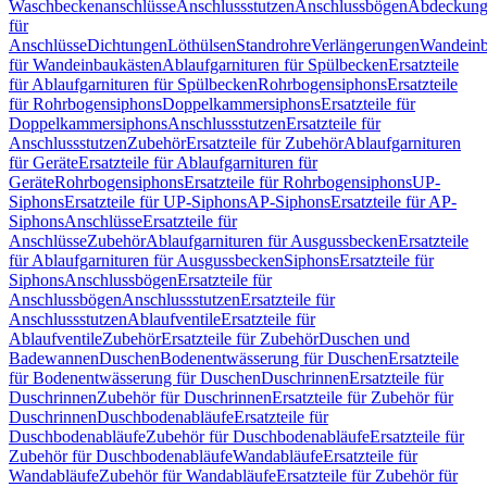
Waschbeckenanschlüsse
Anschlussstutzen
Anschlussbögen
Abdeckung
für
Anschlüsse
Dichtungen
Löthülsen
Standrohre
Verlängerungen
Wandeinb
für Wandeinbaukästen
Ablaufgarnituren für Spülbecken
Ersatzteile
für Ablaufgarnituren für Spülbecken
Rohrbogensiphons
Ersatzteile
für Rohrbogensiphons
Doppelkammersiphons
Ersatzteile für
Doppelkammersiphons
Anschlussstutzen
Ersatzteile für
Anschlussstutzen
Zubehör
Ersatzteile für Zubehör
Ablaufgarnituren
für Geräte
Ersatzteile für Ablaufgarnituren für
Geräte
Rohrbogensiphons
Ersatzteile für Rohrbogensiphons
UP-
Siphons
Ersatzteile für UP-Siphons
AP-Siphons
Ersatzteile für AP-
Siphons
Anschlüsse
Ersatzteile für
Anschlüsse
Zubehör
Ablaufgarnituren für Ausgussbecken
Ersatzteile
für Ablaufgarnituren für Ausgussbecken
Siphons
Ersatzteile für
Siphons
Anschlussbögen
Ersatzteile für
Anschlussbögen
Anschlussstutzen
Ersatzteile für
Anschlussstutzen
Ablaufventile
Ersatzteile für
Ablaufventile
Zubehör
Ersatzteile für Zubehör
Duschen und
Badewannen
Duschen
Bodenentwässerung für Duschen
Ersatzteile
für Bodenentwässerung für Duschen
Duschrinnen
Ersatzteile für
Duschrinnen
Zubehör für Duschrinnen
Ersatzteile für Zubehör für
Duschrinnen
Duschbodenabläufe
Ersatzteile für
Duschbodenabläufe
Zubehör für Duschbodenabläufe
Ersatzteile für
Zubehör für Duschbodenabläufe
Wandabläufe
Ersatzteile für
Wandabläufe
Zubehör für Wandabläufe
Ersatzteile für Zubehör für