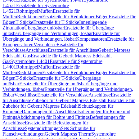
1.4521
Ersatzteile für Systemrohre
1.4521
Rohrnippel
Muffen
Ersatzteile für
Muffen
Reduktionen
Ersatzteile für Reduktionen
Bögen
Ersatzteile für
Bögen
T-Stücke
Ersatzteile für T-Stücke
Innenliegende
Zirkulation
Übergänge unlösbar
Ersatzteile für Übergänge
unlösbar
Übergänge und Verbindungen, lösbar
Ersatzteile für
Übergänge und Verbindungen, lösbar
Kompensatoren
Ersatzteile für
Kompensatoren
Verschlüsse
Ersatzteile für
Verschlüsse
Anschlüsse
Ersatzteile für Anschlüsse
Geberit Mapress
Edelstahl, Gas
Ersatzteile für Geberit Mapress Edelstahl,
Gas
Systemrohre 1.4401
Ersatzteile für Systemrohre
1.4401
Rohrnippel
Muffen
Ersatzteile für
Muffen
Reduktionen
Ersatzteile für Reduktionen
Bögen
Ersatzteile für
Bögen
T-Stücke
Ersatzteile für T-Stücke
Übergänge
unlösbar
Ersatzteile für Übergänge unlösbar
Übergänge und
Verbindungen, lösbar
Ersatzteile für Übergänge und Verbindungen,
lösbar
Verschlüsse
Ersatzteile für Verschlüsse
Anschlüsse
Ersatzteile
für Anschlüsse
Zubehör für Geberit Mapress Edelstahl
Ersatzteile für
Zubehör für Geberit Mapress Edelstahl
Schutzkappen für
Rohrende
Dämmungen für Anschlüsse
Isolierungen für Rohre und
Fittings
Abdichtungen für Rohre und Fittings
Befestigungen für
Anschlüsse
Ersatzteile für Befestigungen für
Anschlüsse
Systemdichtungen
Sets Schraube für
Flanschverbindungen
Geberit Mapress Therm
Systemrohre