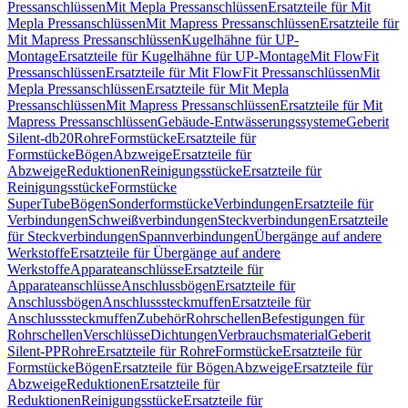
Pressanschlüssen
Mit Mepla Pressanschlüssen
Ersatzteile für Mit
Mepla Pressanschlüssen
Mit Mapress Pressanschlüssen
Ersatzteile für
Mit Mapress Pressanschlüssen
Kugelhähne für UP-
Montage
Ersatzteile für Kugelhähne für UP-Montage
Mit FlowFit
Pressanschlüssen
Ersatzteile für Mit FlowFit Pressanschlüssen
Mit
Mepla Pressanschlüssen
Ersatzteile für Mit Mepla
Pressanschlüssen
Mit Mapress Pressanschlüssen
Ersatzteile für Mit
Mapress Pressanschlüssen
Gebäude-Entwässerungssysteme
Geberit
Silent-db20
Rohre
Formstücke
Ersatzteile für
Formstücke
Bögen
Abzweige
Ersatzteile für
Abzweige
Reduktionen
Reinigungsstücke
Ersatzteile für
Reinigungsstücke
Formstücke
SuperTube
Bögen
Sonderformstücke
Verbindungen
Ersatzteile für
Verbindungen
Schweißverbindungen
Steckverbindungen
Ersatzteile
für Steckverbindungen
Spannverbindungen
Übergänge auf andere
Werkstoffe
Ersatzteile für Übergänge auf andere
Werkstoffe
Apparateanschlüsse
Ersatzteile für
Apparateanschlüsse
Anschlussbögen
Ersatzteile für
Anschlussbögen
Anschlusssteckmuffen
Ersatzteile für
Anschlusssteckmuffen
Zubehör
Rohrschellen
Befestigungen für
Rohrschellen
Verschlüsse
Dichtungen
Verbrauchsmaterial
Geberit
Silent-PP
Rohre
Ersatzteile für Rohre
Formstücke
Ersatzteile für
Formstücke
Bögen
Ersatzteile für Bögen
Abzweige
Ersatzteile für
Abzweige
Reduktionen
Ersatzteile für
Reduktionen
Reinigungsstücke
Ersatzteile für