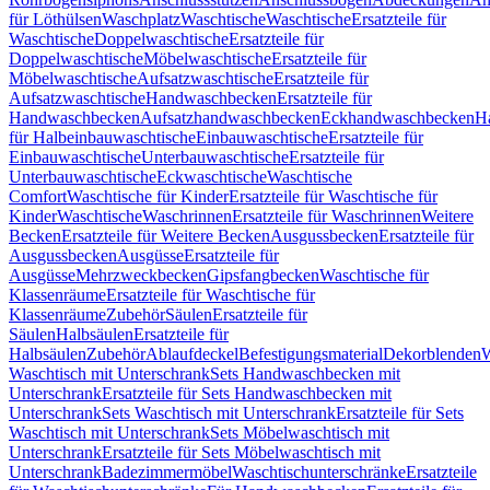
für Löthülsen
Waschplatz
Waschtische
Waschtische
Ersatzteile für
Waschtische
Doppelwaschtische
Ersatzteile für
Doppelwaschtische
Möbelwaschtische
Ersatzteile für
Möbelwaschtische
Aufsatzwaschtische
Ersatzteile für
Aufsatzwaschtische
Handwaschbecken
Ersatzteile für
Handwaschbecken
Aufsatzhandwaschbecken
Eckhandwaschbecken
H
für Halbeinbauwaschtische
Einbauwaschtische
Ersatzteile für
Einbauwaschtische
Unterbauwaschtische
Ersatzteile für
Unterbauwaschtische
Eckwaschtische
Waschtische
Comfort
Waschtische für Kinder
Ersatzteile für Waschtische für
Kinder
Waschtische
Waschrinnen
Ersatzteile für Waschrinnen
Weitere
Becken
Ersatzteile für Weitere Becken
Ausgussbecken
Ersatzteile für
Ausgussbecken
Ausgüsse
Ersatzteile für
Ausgüsse
Mehrzweckbecken
Gipsfangbecken
Waschtische für
Klassenräume
Ersatzteile für Waschtische für
Klassenräume
Zubehör
Säulen
Ersatzteile für
Säulen
Halbsäulen
Ersatzteile für
Halbsäulen
Zubehör
Ablaufdeckel
Befestigungsmaterial
Dekorblenden
W
Waschtisch mit Unterschrank
Sets Handwaschbecken mit
Unterschrank
Ersatzteile für Sets Handwaschbecken mit
Unterschrank
Sets Waschtisch mit Unterschrank
Ersatzteile für Sets
Waschtisch mit Unterschrank
Sets Möbelwaschtisch mit
Unterschrank
Ersatzteile für Sets Möbelwaschtisch mit
Unterschrank
Badezimmermöbel
Waschtischunterschränke
Ersatzteile