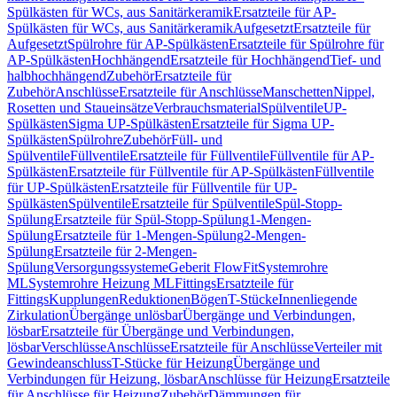
Spülkästen für WCs, aus Sanitärkeramik
Ersatzteile für AP-
Spülkästen für WCs, aus Sanitärkeramik
Aufgesetzt
Ersatzteile für
Aufgesetzt
Spülrohre für AP-Spülkästen
Ersatzteile für Spülrohre für
AP-Spülkästen
Hochhängend
Ersatzteile für Hochhängend
Tief- und
halbhochhängend
Zubehör
Ersatzteile für
Zubehör
Anschlüsse
Ersatzteile für Anschlüsse
Manschetten
Nippel,
Rosetten und Staueinsätze
Verbrauchsmaterial
Spülventile
UP-
Spülkästen
Sigma UP-Spülkästen
Ersatzteile für Sigma UP-
Spülkästen
Spülrohre
Zubehör
Füll- und
Spülventile
Füllventile
Ersatzteile für Füllventile
Füllventile für AP-
Spülkästen
Ersatzteile für Füllventile für AP-Spülkästen
Füllventile
für UP-Spülkästen
Ersatzteile für Füllventile für UP-
Spülkästen
Spülventile
Ersatzteile für Spülventile
Spül-Stopp-
Spülung
Ersatzteile für Spül-Stopp-Spülung
1-Mengen-
Spülung
Ersatzteile für 1-Mengen-Spülung
2-Mengen-
Spülung
Ersatzteile für 2-Mengen-
Spülung
Versorgungssysteme
Geberit FlowFit
Systemrohre
ML
Systemrohre Heizung ML
Fittings
Ersatzteile für
Fittings
Kupplungen
Reduktionen
Bögen
T-Stücke
Innenliegende
Zirkulation
Übergänge unlösbar
Übergänge und Verbindungen,
lösbar
Ersatzteile für Übergänge und Verbindungen,
lösbar
Verschlüsse
Anschlüsse
Ersatzteile für Anschlüsse
Verteiler mit
Gewindeanschluss
T-Stücke für Heizung
Übergänge und
Verbindungen für Heizung, lösbar
Anschlüsse für Heizung
Ersatzteile
für Anschlüsse für Heizung
Zubehör
Dämmungen für