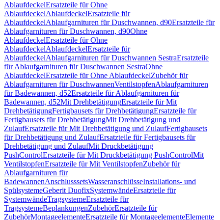
Ablaufdeckel
Ersatzteile für Ohne
Ablaufdeckel
Ablaufdeckel
Ersatzteile für
Ablaufdeckel
Ablaufgarnituren für Duschwannen, d90
Ersatzteile für
Ablaufgarnituren für Duschwannen, d90
Ohne
Ablaufdeckel
Ersatzteile für Ohne
Ablaufdeckel
Ablaufdeckel
Ersatzteile für
Ablaufdeckel
Ablaufgarnituren für Duschwannen Sestra
Ersatzteile
für Ablaufgarnituren für Duschwannen Sestra
Ohne
Ablaufdeckel
Ersatzteile für Ohne Ablaufdeckel
Zubehör für
Ablaufgarnituren für Duschwannen
Ventilstopfen
Ablaufgarnituren
für Badewannen, d52
Ersatzteile für Ablaufgarnituren für
Badewannen, d52
Mit Drehbetätigung
Ersatzteile für Mit
Drehbetätigung
Fertigbausets für Drehbetätigung
Ersatzteile für
Fertigbausets für Drehbetätigung
Mit Drehbetätigung und
Zulauf
Ersatzteile für Mit Drehbetätigung und Zulauf
Fertigbausets
für Drehbetätigung und Zulauf
Ersatzteile für Fertigbausets für
Drehbetätigung und Zulauf
Mit Druckbetätigung
PushControl
Ersatzteile für Mit Druckbetätigung PushControl
Mit
Ventilstopfen
Ersatzteile für Mit Ventilstopfen
Zubehör für
Ablaufgarnituren für
Badewannen
Anschlusssets
Wasseranschlüsse
Installations- und
Spülsysteme
Geberit Duofix
Systemwände
Ersatzteile für
Systemwände
Tragsysteme
Ersatzteile für
Tragsysteme
Beplankungen
Zubehör
Ersatzteile für
Zubehör
Montageelemente
Ersatzteile für Montageelemente
Elemente