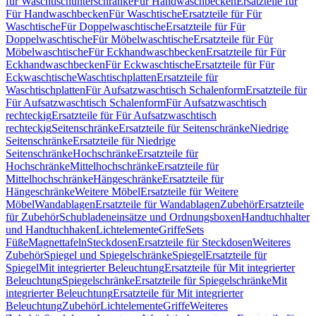
für Waschtischunterschränke
Für Handwaschbecken
Ersatzteile für
Für Handwaschbecken
Für Waschtische
Ersatzteile für Für
Waschtische
Für Doppelwaschtische
Ersatzteile für Für
Doppelwaschtische
Für Möbelwaschtische
Ersatzteile für Für
Möbelwaschtische
Für Eckhandwaschbecken
Ersatzteile für Für
Eckhandwaschbecken
Für Eckwaschtische
Ersatzteile für Für
Eckwaschtische
Waschtischplatten
Ersatzteile für
Waschtischplatten
Für Aufsatzwaschtisch Schalenform
Ersatzteile für
Für Aufsatzwaschtisch Schalenform
Für Aufsatzwaschtisch
rechteckig
Ersatzteile für Für Aufsatzwaschtisch
rechteckig
Seitenschränke
Ersatzteile für Seitenschränke
Niedrige
Seitenschränke
Ersatzteile für Niedrige
Seitenschränke
Hochschränke
Ersatzteile für
Hochschränke
Mittelhochschränke
Ersatzteile für
Mittelhochschränke
Hängeschränke
Ersatzteile für
Hängeschränke
Weitere Möbel
Ersatzteile für Weitere
Möbel
Wandablagen
Ersatzteile für Wandablagen
Zubehör
Ersatzteile
für Zubehör
Schubladeneinsätze und Ordnungsboxen
Handtuchhalter
und Handtuchhaken
Lichtelemente
Griffe
Sets
Füße
Magnettafeln
Steckdosen
Ersatzteile für Steckdosen
Weiteres
Zubehör
Spiegel und Spiegelschränke
Spiegel
Ersatzteile für
Spiegel
Mit integrierter Beleuchtung
Ersatzteile für Mit integrierter
Beleuchtung
Spiegelschränke
Ersatzteile für Spiegelschränke
Mit
integrierter Beleuchtung
Ersatzteile für Mit integrierter
Beleuchtung
Zubehör
Lichtelemente
Griffe
Weiteres