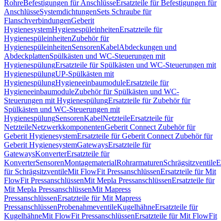
Rohre
Befestigungen für Anschlüsse
Ersatzteile für Befestigungen für
Anschlüsse
Systemdichtungen
Sets Schraube für
Flanschverbindungen
Geberit
Hygienesystem
Hygienespüleinheiten
Ersatzteile für
Hygienespüleinheiten
Zubehör für
Hygienespüleinheiten
Sensoren
Kabel
Abdeckungen und
Abdeckplatten
Spülkästen und WC-Steuerungen mit
Hygienespülung
Ersatzteile für Spülkästen und WC-Steuerungen mit
Hygienespülung
UP-Spülkästen mit
Hygienespülung
Hygieneeinbaumodule
Ersatzteile für
Hygieneeinbaumodule
Zubehör für Spülkästen und WC-
Steuerungen mit Hygienespülung
Ersatzteile für Zubehör für
Spülkästen und WC-Steuerungen mit
Hygienespülung
Sensoren
Kabel
Netzteile
Ersatzteile für
Netzteile
Netzwerkkomponenten
Geberit Connect Zubehör für
Geberit Hygienesystem
Ersatzteile für Geberit Connect Zubehör für
Geberit Hygienesystem
Gateways
Ersatzteile für
Gateways
Konverter
Ersatzteile für
Konverter
Sensoren
Montagematerial
Rohrarmaturen
Schrägsitzventile
E
für Schrägsitzventile
Mit FlowFit Pressanschlüssen
Ersatzteile für Mit
FlowFit Pressanschlüssen
Mit Mepla Pressanschlüssen
Ersatzteile für
Mit Mepla Pressanschlüssen
Mit Mapress
Pressanschlüssen
Ersatzteile für Mit Mapress
Pressanschlüssen
Probenahmeventile
Kugelhähne
Ersatzteile für
Kugelhähne
Mit FlowFit Pressanschlüssen
Ersatzteile für Mit FlowFit