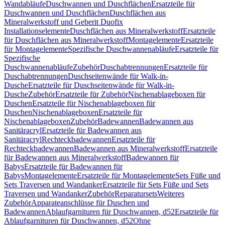
Wandabläufe
Duschwannen und Duschflächen
Ersatzteile für
Duschwannen und Duschflächen
Duschflächen aus
Mineralwerkstoff und Geberit Duofix
Installationselemente
Duschflächen aus Mineralwerkstoff
Ersatzteile
für Duschflächen aus Mineralwerkstoff
Montagelemente
Ersatzteile
für Montagelemente
Spezifische Duschwannenabläufe
Ersatzteile für
Spezifische
Duschwannenabläufe
Zubehör
Duschabtrennungen
Ersatzteile für
Duschabtrennungen
Duschseitenwände für Walk-in-
Dusche
Ersatzteile für Duschseitenwände für Walk-in-
Dusche
Zubehör
Ersatzteile für Zubehör
Nischenablageboxen für
Duschen
Ersatzteile für Nischenablageboxen für
Duschen
Nischenablageboxen
Ersatzteile für
Nischenablageboxen
Zubehör
Badewannen
Badewannen aus
Sanitäracryl
Ersatzteile für Badewannen aus
Sanitäracryl
Rechteckbadewannen
Ersatzteile für
Rechteckbadewannen
Badewannen aus Mineralwerkstoff
Ersatzteile
für Badewannen aus Mineralwerkstoff
Badewannen für
Babys
Ersatzteile für Badewannen für
Babys
Montagelemente
Ersatzteile für Montagelemente
Sets Füße und
Sets Traversen und Wandanker
Ersatzteile für Sets Füße und Sets
Traversen und Wandanker
Zubehör
Reparatursets
Weiteres
Zubehör
Apparateanschlüsse für Duschen und
Badewannen
Ablaufgarnituren für Duschwannen, d52
Ersatzteile für
Ablaufgarnituren für Duschwannen, d52
Ohne