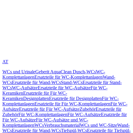
AT
WCs und Urinale
Geberit AquaClean Dusch-WCs
WC-
Komplettanlagen
Ersatzteile für WC-Komplettanlagen
Wand-
WCs
Ersatzteile für Wand-WCs
Stand-WCs
Ersatzteile für Stand-
WCs
WC-Aufsätze
Ersatzteile für WC-Aufsätze
Für WC-
Keramiken
Ersatzteile für Für WC-
Keramiken
Designplatten
Ersatzteile für Designplatten
Für WC-
Komplettanlagen
Ersatzteile für Für WC-Komplettanlagen
Für WC-
Aufsätze
Ersatzteile für Für WC-Aufsätze
Zubehör
Ersatzteile für
Zubehör
Für WC-Komplettanlagen
Für WC-Aufsätze
Ersatzteile für
Für WC-Aufsätze
Für WC-Aufsätze und WC-
Komplettanlagen
WCs
Verbrauchsmaterial
WCs und WC-Sitze
Wand-
WCs
Ersatzteile für Wand-WCs
Tiefspül-WCs
Ersatzteile für Tiefspül-