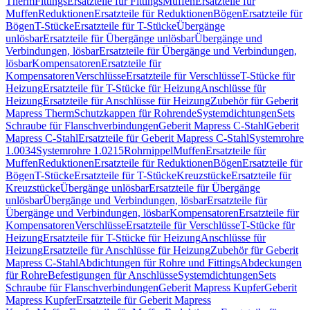
Therm
Fittings
Ersatzteile für Fittings
Muffen
Ersatzteile für
Muffen
Reduktionen
Ersatzteile für Reduktionen
Bögen
Ersatzteile für
Bögen
T-Stücke
Ersatzteile für T-Stücke
Übergänge
unlösbar
Ersatzteile für Übergänge unlösbar
Übergänge und
Verbindungen, lösbar
Ersatzteile für Übergänge und Verbindungen,
lösbar
Kompensatoren
Ersatzteile für
Kompensatoren
Verschlüsse
Ersatzteile für Verschlüsse
T-Stücke für
Heizung
Ersatzteile für T-Stücke für Heizung
Anschlüsse für
Heizung
Ersatzteile für Anschlüsse für Heizung
Zubehör für Geberit
Mapress Therm
Schutzkappen für Rohrende
Systemdichtungen
Sets
Schraube für Flanschverbindungen
Geberit Mapress C-Stahl
Geberit
Mapress C-Stahl
Ersatzteile für Geberit Mapress C-Stahl
Systemrohre
1.0034
Systemrohre 1.0215
Rohrnippel
Muffen
Ersatzteile für
Muffen
Reduktionen
Ersatzteile für Reduktionen
Bögen
Ersatzteile für
Bögen
T-Stücke
Ersatzteile für T-Stücke
Kreuzstücke
Ersatzteile für
Kreuzstücke
Übergänge unlösbar
Ersatzteile für Übergänge
unlösbar
Übergänge und Verbindungen, lösbar
Ersatzteile für
Übergänge und Verbindungen, lösbar
Kompensatoren
Ersatzteile für
Kompensatoren
Verschlüsse
Ersatzteile für Verschlüsse
T-Stücke für
Heizung
Ersatzteile für T-Stücke für Heizung
Anschlüsse für
Heizung
Ersatzteile für Anschlüsse für Heizung
Zubehör für Geberit
Mapress C-Stahl
Abdichtungen für Rohre und Fittings
Abdeckungen
für Rohre
Befestigungen für Anschlüsse
Systemdichtungen
Sets
Schraube für Flanschverbindungen
Geberit Mapress Kupfer
Geberit
Mapress Kupfer
Ersatzteile für Geberit Mapress