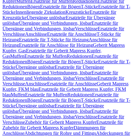
Kupfer
Muffen
Ersatzteile für Muffen
Reduktionen
Ersatzteile für
Reduktionen
Bögen
Ersatzteile für Bögen
T-Stücke
Ersatzteile für T-
Stücke
Innenliegende Zirkulation
Kreuzstücke
Ersatzteile für
Kreuzstücke
Übergänge unlösbar
Ersatzteile für Übergänge
unlösbar
Übergänge und Verbindungen, lösbar
Ersatzteile für
Übergänge und Verbindungen, lösbar
Verschlüsse
Ersatzteile für
Verschlüsse
Anschlüsse
Ersatzteile für Anschlüsse
T-Stücke für
Heizung
Ersatzteile für T-Stücke für Heizung
Anschlüsse für
Heizung
Ersatzteile für Anschlüsse für Heizung
Geberit Mapress
Kupfer, Gas
Ersatzteile für Geberit Mapress Kupfer,
Gas
Muffen
Ersatzteile für Muffen
Reduktionen
Ersatzteile für
Reduktionen
Bögen
Ersatzteile für Bögen
T-Stücke
Ersatzteile für T-
Stücke
Übergänge unlösbar
Ersatzteile für Übergänge
unlösbar
Übergänge und Verbindungen, lösbar
Ersatzteile für
Übergänge und Verbindungen, lösbar
Verschlüsse
Ersatzteile für
Verschlüsse
Anschlüsse
Ersatzteile für Anschlüsse
Geberit Mapress
Kupfer, FKM blau
Ersatzteile für Geberit Mapress Kupfer, FKM
blau
Muffen
Ersatzteile für Muffen
Reduktionen
Ersatzteile für
Reduktionen
Bögen
Ersatzteile für Bögen
T-Stücke
Ersatzteile für T-
Stücke
Übergänge unlösbar
Ersatzteile für Übergänge
unlösbar
Übergänge und Verbindungen, lösbar
Ersatzteile für
Übergänge und Verbindungen, lösbar
Verschlüsse
Ersatzteile für
Verschlüsse
Zubehör für Geberit Mapress Kupfer
Ersatzteile für
Zubehör für Geberit Mapress Kupfer
Dämmungen für
Anschlüsse
Abdichtungen für Rohre und Fittings
Abdeckungen für