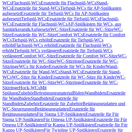
WCs
Flachspül-WCs
Ersatzteile für Flachspül-WCs
Stand-
WCs
Ersatzteile für Stand-WCs
Tiefspül-WCs für AP-Spülkasten
aufgesetzt
Ersatzteile für Tiefspül-WCs für AP-Spülkasten
aufgesetzt
Tiefspül-WCs
Ersatzteile für Tiefspül-WCs
Flachspül-
WCs
Ersatzteile für Flachspül-WCs
AP-Spülkästen für WCs, aus
Sanitärkeramik
Aufgesetzt
WC-Sitze
Ersatzteile für WC-Sitze
WC-
Sitze
Ersatzteile für WC-Sitze
Comfort WCs
Ersatzteile für Comfort
WCs
Tiefspül-WCs erhöht
Ersatzteile für Tiefspül-WCs
erhöht
Flachspül-WCs erhöht
Ersatzteile für Flachspül-WCs
erhöht
Tiefspül-WCs verlängert
Ersatzteile für Tiefspül-WCs
verlängert
Comfort WC-Sitze
Ersatzteile für Comfort WC-Sitze
WC-
Sitze
Ersatzteile für WC-Sitze
WC-Sitzringe
Ersatzteile für WC-
Sitzringe
WCs für Kinder
Ersatzteile für WCs für Kinder
Wand-
WCs
Ersatzteile für Wand-WCs
Stand-WCs
Ersatzteile für Stand-
WCs
WC-Sitze für Kinder
Ersatzteile für WC-Sitze für Kinder
WC-
Sitze
Ersatzteile für WC-Sitze
WC-Sitzringe
Ersatzteile für WC-
Sitzringe
Hock-WCs
Mit
Spülung
Zubehör
Befestigungsmaterial
Bidets
Wandbidets
Ersatzteile
für Wandbidets
Standbidets
Ersatzteile für
Standbidets
Zubehör
Ersatzteile für Zubehör
Betätigungsplatten und
WC-Steuerungen
Betätigungsplatten
Ersatzteile für
Betätigungsplatten
Für Sigma UP-Spülkästen
Ersatzteile für Für
Sigma UP-Spülkästen
Für Omega UP-Spülkästen
Ersatzteile für Für
Omega UP-Spülkästen
Für Kappa UP-Spülkästen
Ersatzteile für Für
Kappa UP-Spülkästen
Für Twinline UP-Spülkästen
Ersatzteile für