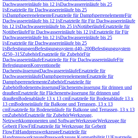
Dachwassereinläufe bis 12 l/s
Dachwassereinläufe bis 25
l/s
Ersatzteile für Dachwassereinläufe bis 25
l/s
Dampfsperrenelemente
Ersatzteile für Dampfsperrenelemente
Für
Dachwassereinläufe bis 12 l/s
Ersatzteile für Für Dachwassereinläufe
bis 12 l/s
Dachwassereinläufe bis 25 l/s
Notüberläufe
Ersatzteile für
Notüberläufe
Für Dachwassereinläufe bis 12 l/s
Ersatzteile für Für
Dachwassereinläufe bis 12 l/s
Dachwassereinläufe bis 25
l/s
Ersatzteile für Dachwassereinläufe bis 25
l/s
Befestigungen
Befestigungssystem d40–200
Befestigungssystem
d250–315
Zubehör
Ersatzteile für Zubehör
Für
Dachwassereinläufe
Ersatzteile für Für Dachwassereinläufe
Für
Befestigungen
Konventionelle
Dachentwässerung
Dachwassereinläufe
Ersatzteile für
Dachwassereinläufe
Dampfsperrenelemente
Ersatzteile für
Dampfsperrenelemente
Zubehör
Ersatzteile für
Zubehör
Bodenentwässerung
Flächenentwässerung für drinnen und
draußen
Ersatzteile für Flächenentwässerung für drinnen und
draußen
Bodenabläufe 13 x 13 cm
Ersatzteile für Bodenabläufe 13 x
13 cm
Bodeneinläufe für Balkone und Terrassen, 13 x 13
cm
Ersatzteile für Bodeneinläufe für Balkone und Terrassen, 13 x 13
cm
Zubehör
Ersatzteile für Zubehör
Werkzeuge,
Netzwerkkomponenten und Software
Werkzeuge
Werkzeuge für
Geberit FlowFit
Ersatzteile für Werkzeuge für Geberit
FlowFit
Handpresswerkzeuge
Ersatzteile für
Handpresswerkzeuge
Presswerkzeuge Kompatibilität [1]
Ersatzteile