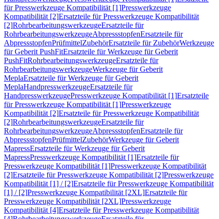
für Presswerkzeuge Kompatibilität [1]
Presswerkzeuge
Kompatibilität [2]
Ersatzteile für Presswerkzeuge Kompatibilität
[2]
Rohrbearbeitungswerkzeuge
Ersatzteile für
Rohrbearbeitungswerkzeuge
Abpressstopfen
Ersatzteile für
Abpressstopfen
Prüfmittel
Zubehör
Ersatzteile für Zubehör
Werkzeuge
für Geberit PushFit
Ersatzteile für Werkzeuge für Geberit
PushFit
Rohrbearbeitungswerkzeuge
Ersatzteile für
Rohrbearbeitungswerkzeuge
Werkzeuge für Geberit
Mepla
Ersatzteile für Werkzeuge für Geberit
Mepla
Handpresswerkzeuge
Ersatzteile für
Handpresswerkzeuge
Presswerkzeuge Kompatibilität [1]
Ersatzteile
für Presswerkzeuge Kompatibilität [1]
Presswerkzeuge
Kompatibilität [2]
Ersatzteile für Presswerkzeuge Kompatibilität
[2]
Rohrbearbeitungswerkzeuge
Ersatzteile für
Rohrbearbeitungswerkzeuge
Abpressstopfen
Ersatzteile für
Abpressstopfen
Prüfmittel
Zubehör
Werkzeuge für Geberit
Mapress
Ersatzteile für Werkzeuge für Geberit
Mapress
Presswerkzeuge Kompatibilität [1]
Ersatzteile für
Presswerkzeuge Kompatibilität [1]
Presswerkzeuge Kompatibilität
[2]
Ersatzteile für Presswerkzeuge Kompatibilität [2]
Presswerkzeuge
Kompatibilität [1] / [2]
Ersatzteile für Presswerkzeuge Kompatibilität
[1] / [2]
Presswerkzeuge Kompatibilität [2XL]
Ersatzteile für
Presswerkzeuge Kompatibilität [2XL]
Presswerkzeuge
Kompatibilität [4]
Ersatzteile für Presswerkzeuge Kompatibilität
[4]
Rohrbearbeitungswerkzeuge
Ersatzteile für