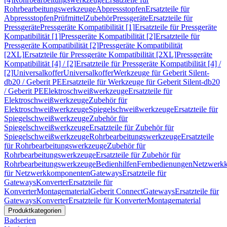
Rohrbearbeitungswerkzeuge
Abpressstopfen
Ersatzteile für
Abpressstopfen
Prüfmittel
Zubehör
Pressgeräte
Ersatzteile für
Pressgeräte
Pressgeräte Kompatibilität [1]
Ersatzteile für Pressgeräte
Kompatibilität [1]
Pressgeräte Kompatibilität [2]
Ersatzteile für
Pressgeräte Kompatibilität [2]
Pressgeräte Kompatibilität
[2XL]
Ersatzteile für Pressgeräte Kompatibilität [2XL]
Pressgeräte
Kompatibilität [4] / [2]
Ersatzteile für Pressgeräte Kompatibilität [4] /
[2]
Universalkoffer
Universalkoffer
Werkzeuge für Geberit Silent-
db20 / Geberit PE
Ersatzteile für Werkzeuge für Geberit Silent-db20
/ Geberit PE
Elektroschweißwerkzeuge
Ersatzteile für
Elektroschweißwerkzeuge
Zubehör für
Elektroschweißwerkzeuge
Spiegelschweißwerkzeuge
Ersatzteile für
Spiegelschweißwerkzeuge
Zubehör für
Spiegelschweißwerkzeuge
Ersatzteile für Zubehör für
Spiegelschweißwerkzeuge
Rohrbearbeitungswerkzeuge
Ersatzteile
für Rohrbearbeitungswerkzeuge
Zubehör für
Rohrbearbeitungswerkzeuge
Ersatzteile für Zubehör für
Rohrbearbeitungswerkzeuge
Bedienhilfen
Fernbedienungen
Netzwerk
für Netzwerkkomponenten
Gateways
Ersatzteile für
Gateways
Konverter
Ersatzteile für
Konverter
Montagematerial
Geberit Connect
Gateways
Ersatzteile für
Gateways
Konverter
Ersatzteile für Konverter
Montagematerial
Produktkategorien
Badserien