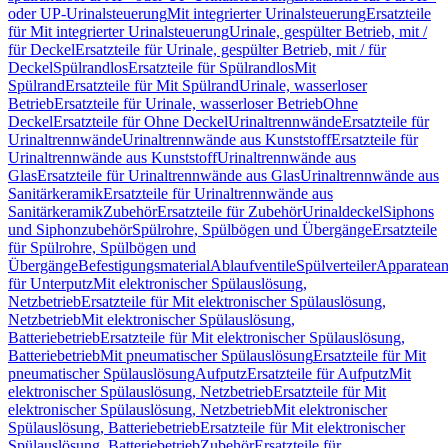
oder UP-Urinalsteuerung
Mit integrierter Urinalsteuerung
Ersatzteile
für Mit integrierter Urinalsteuerung
Urinale, gespülter Betrieb, mit /
für Deckel
Ersatzteile für Urinale, gespülter Betrieb, mit / für
Deckel
Spülrandlos
Ersatzteile für Spülrandlos
Mit
Spülrand
Ersatzteile für Mit Spülrand
Urinale, wasserloser
Betrieb
Ersatzteile für Urinale, wasserloser Betrieb
Ohne
Deckel
Ersatzteile für Ohne Deckel
Urinaltrennwände
Ersatzteile für
Urinaltrennwände
Urinaltrennwände aus Kunststoff
Ersatzteile für
Urinaltrennwände aus Kunststoff
Urinaltrennwände aus
Glas
Ersatzteile für Urinaltrennwände aus Glas
Urinaltrennwände aus
Sanitärkeramik
Ersatzteile für Urinaltrennwände aus
Sanitärkeramik
Zubehör
Ersatzteile für Zubehör
Urinaldeckel
Siphons
und Siphonzubehör
Spülrohre, Spülbögen und Übergänge
Ersatzteile
für Spülrohre, Spülbögen und
Übergänge
Befestigungsmaterial
Ablaufventile
Spülverteiler
Apparatean
für Unterputz
Mit elektronischer Spülauslösung,
Netzbetrieb
Ersatzteile für Mit elektronischer Spülauslösung,
Netzbetrieb
Mit elektronischer Spülauslösung,
Batteriebetrieb
Ersatzteile für Mit elektronischer Spülauslösung,
Batteriebetrieb
Mit pneumatischer Spülauslösung
Ersatzteile für Mit
pneumatischer Spülauslösung
Aufputz
Ersatzteile für Aufputz
Mit
elektronischer Spülauslösung, Netzbetrieb
Ersatzteile für Mit
elektronischer Spülauslösung, Netzbetrieb
Mit elektronischer
Spülauslösung, Batteriebetrieb
Ersatzteile für Mit elektronischer
Spülauslösung, Batteriebetrieb
Zubehör
Ersatzteile für