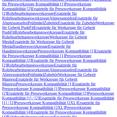
für Presswerkzeuge Kompatibilität [1]
Presswerkzeuge
Kompatibilität [2]
Ersatzteile für Presswerkzeuge Kompatibilität
[2]
Rohrbearbeitungswerkzeuge
Ersatzteile für
Rohrbearbeitungswerkzeuge
Abpressstopfen
Ersatzteile für
Abpressstopfen
Prüfmittel
Zubehör
Ersatzteile für Zubehör
Werkzeuge
für Geberit PushFit
Ersatzteile für Werkzeuge für Geberit
PushFit
Rohrbearbeitungswerkzeuge
Ersatzteile für
Rohrbearbeitungswerkzeuge
Werkzeuge für Geberit
Mepla
Ersatzteile für Werkzeuge für Geberit
Mepla
Handpresswerkzeuge
Ersatzteile für
Handpresswerkzeuge
Presswerkzeuge Kompatibilität [1]
Ersatzteile
für Presswerkzeuge Kompatibilität [1]
Presswerkzeuge
Kompatibilität [2]
Ersatzteile für Presswerkzeuge Kompatibilität
[2]
Rohrbearbeitungswerkzeuge
Ersatzteile für
Rohrbearbeitungswerkzeuge
Abpressstopfen
Ersatzteile für
Abpressstopfen
Prüfmittel
Zubehör
Werkzeuge für Geberit
Mapress
Ersatzteile für Werkzeuge für Geberit
Mapress
Presswerkzeuge Kompatibilität [1]
Ersatzteile für
Presswerkzeuge Kompatibilität [1]
Presswerkzeuge Kompatibilität
[2]
Ersatzteile für Presswerkzeuge Kompatibilität [2]
Presswerkzeuge
Kompatibilität [1] / [2]
Ersatzteile für Presswerkzeuge Kompatibilität
[1] / [2]
Presswerkzeuge Kompatibilität [2XL]
Ersatzteile für
Presswerkzeuge Kompatibilität [2XL]
Presswerkzeuge
Kompatibilität [4]
Ersatzteile für Presswerkzeuge Kompatibilität
[4]
Rohrbearbeitungswerkzeuge
Ersatzteile für