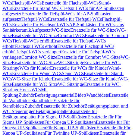
WCs
Flachspül-WCs
Ersatzteile für Flachspül-WCs
Stand-
WCs
Ersatzteile für Stand-WCs
Tiefspül-WCs für AP-Spülkasten
aufgesetzt
Ersatzteile für Tiefspül-WCs für AP-Spülkasten
aufgesetzt
Tiefspül-WCs
Ersatzteile für Tiefspül-WCs
Flachspül-
WCs
Ersatzteile für Flachspül-WCs
AP-Spülkästen für WCs, aus
Sanitärkeramik
Aufgesetzt
WC-Sitze
Ersatzteile für WC-Sitze
WC-
Sitze
Ersatzteile für WC-Sitze
Comfort WCs
Ersatzteile für Comfort
WCs
Tiefspül-WCs erhöht
Ersatzteile für Tiefspül-WCs
erhöht
Flachspül-WCs erhöht
Ersatzteile für Flachspül-WCs
erhöht
Tiefspül-WCs verlängert
Ersatzteile für Tiefspül-WCs
verlängert
Comfort WC-Sitze
Ersatzteile für Comfort WC-Sitze
WC-
Sitze
Ersatzteile für WC-Sitze
WC-Sitzringe
Ersatzteile für WC-
Sitzringe
WCs für Kinder
Ersatzteile für WCs für Kinder
Wand-
WCs
Ersatzteile für Wand-WCs
Stand-WCs
Ersatzteile für Stand-
WCs
WC-Sitze für Kinder
Ersatzteile für WC-Sitze für Kinder
WC-
Sitze
Ersatzteile für WC-Sitze
WC-Sitzringe
Ersatzteile für WC-
Sitzringe
Hock-WCs
Mit
Spülung
Zubehör
Befestigungsmaterial
Bidets
Wandbidets
Ersatzteile
für Wandbidets
Standbidets
Ersatzteile für
Standbidets
Zubehör
Ersatzteile für Zubehör
Betätigungsplatten und
WC-Steuerungen
Betätigungsplatten
Ersatzteile für
Betätigungsplatten
Für Sigma UP-Spülkästen
Ersatzteile für Für
Sigma UP-Spülkästen
Für Omega UP-Spülkästen
Ersatzteile für Für
Omega UP-Spülkästen
Für Kappa UP-Spülkästen
Ersatzteile für Für
Kappa UP-Spülkästen
Für Twinline UP-Spülkästen
Ersatzteile für