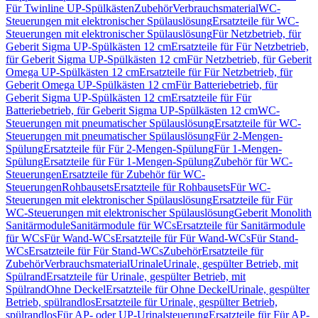
Für Twinline UP-Spülkästen
Zubehör
Verbrauchsmaterial
WC-
Steuerungen mit elektronischer Spülauslösung
Ersatzteile für WC-
Steuerungen mit elektronischer Spülauslösung
Für Netzbetrieb, für
Geberit Sigma UP-Spülkästen 12 cm
Ersatzteile für Für Netzbetrieb,
für Geberit Sigma UP-Spülkästen 12 cm
Für Netzbetrieb, für Geberit
Omega UP-Spülkästen 12 cm
Ersatzteile für Für Netzbetrieb, für
Geberit Omega UP-Spülkästen 12 cm
Für Batteriebetrieb, für
Geberit Sigma UP-Spülkästen 12 cm
Ersatzteile für Für
Batteriebetrieb, für Geberit Sigma UP-Spülkästen 12 cm
WC-
Steuerungen mit pneumatischer Spülauslösung
Ersatzteile für WC-
Steuerungen mit pneumatischer Spülauslösung
Für 2-Mengen-
Spülung
Ersatzteile für Für 2-Mengen-Spülung
Für 1-Mengen-
Spülung
Ersatzteile für Für 1-Mengen-Spülung
Zubehör für WC-
Steuerungen
Ersatzteile für Zubehör für WC-
Steuerungen
Rohbausets
Ersatzteile für Rohbausets
Für WC-
Steuerungen mit elektronischer Spülauslösung
Ersatzteile für Für
WC-Steuerungen mit elektronischer Spülauslösung
Geberit Monolith
Sanitärmodule
Sanitärmodule für WCs
Ersatzteile für Sanitärmodule
für WCs
Für Wand-WCs
Ersatzteile für Für Wand-WCs
Für Stand-
WCs
Ersatzteile für Für Stand-WCs
Zubehör
Ersatzteile für
Zubehör
Verbrauchsmaterial
Urinale
Urinale, gespülter Betrieb, mit
Spülrand
Ersatzteile für Urinale, gespülter Betrieb, mit
Spülrand
Ohne Deckel
Ersatzteile für Ohne Deckel
Urinale, gespülter
Betrieb, spülrandlos
Ersatzteile für Urinale, gespülter Betrieb,
spülrandlos
Für AP- oder UP-Urinalsteuerung
Ersatzteile für Für AP-