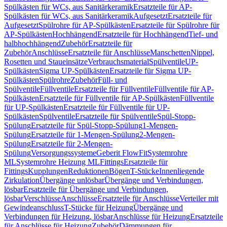
Spülkästen für WCs, aus Sanitärkeramik
Ersatzteile für AP-
Spülkästen für WCs, aus Sanitärkeramik
Aufgesetzt
Ersatzteile für
Aufgesetzt
Spülrohre für AP-Spülkästen
Ersatzteile für Spülrohre für
AP-Spülkästen
Hochhängend
Ersatzteile für Hochhängend
Tief- und
halbhochhängend
Zubehör
Ersatzteile für
Zubehör
Anschlüsse
Ersatzteile für Anschlüsse
Manschetten
Nippel,
Rosetten und Staueinsätze
Verbrauchsmaterial
Spülventile
UP-
Spülkästen
Sigma UP-Spülkästen
Ersatzteile für Sigma UP-
Spülkästen
Spülrohre
Zubehör
Füll- und
Spülventile
Füllventile
Ersatzteile für Füllventile
Füllventile für AP-
Spülkästen
Ersatzteile für Füllventile für AP-Spülkästen
Füllventile
für UP-Spülkästen
Ersatzteile für Füllventile für UP-
Spülkästen
Spülventile
Ersatzteile für Spülventile
Spül-Stopp-
Spülung
Ersatzteile für Spül-Stopp-Spülung
1-Mengen-
Spülung
Ersatzteile für 1-Mengen-Spülung
2-Mengen-
Spülung
Ersatzteile für 2-Mengen-
Spülung
Versorgungssysteme
Geberit FlowFit
Systemrohre
ML
Systemrohre Heizung ML
Fittings
Ersatzteile für
Fittings
Kupplungen
Reduktionen
Bögen
T-Stücke
Innenliegende
Zirkulation
Übergänge unlösbar
Übergänge und Verbindungen,
lösbar
Ersatzteile für Übergänge und Verbindungen,
lösbar
Verschlüsse
Anschlüsse
Ersatzteile für Anschlüsse
Verteiler mit
Gewindeanschluss
T-Stücke für Heizung
Übergänge und
Verbindungen für Heizung, lösbar
Anschlüsse für Heizung
Ersatzteile
für Anschlüsse für Heizung
Zubehör
Dämmungen für