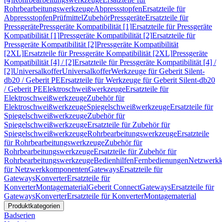
Rohrbearbeitungswerkzeuge
Abpressstopfen
Ersatzteile für
Abpressstopfen
Prüfmittel
Zubehör
Pressgeräte
Ersatzteile für
Pressgeräte
Pressgeräte Kompatibilität [1]
Ersatzteile für Pressgeräte
Kompatibilität [1]
Pressgeräte Kompatibilität [2]
Ersatzteile für
Pressgeräte Kompatibilität [2]
Pressgeräte Kompatibilität
[2XL]
Ersatzteile für Pressgeräte Kompatibilität [2XL]
Pressgeräte
Kompatibilität [4] / [2]
Ersatzteile für Pressgeräte Kompatibilität [4] /
[2]
Universalkoffer
Universalkoffer
Werkzeuge für Geberit Silent-
db20 / Geberit PE
Ersatzteile für Werkzeuge für Geberit Silent-db20
/ Geberit PE
Elektroschweißwerkzeuge
Ersatzteile für
Elektroschweißwerkzeuge
Zubehör für
Elektroschweißwerkzeuge
Spiegelschweißwerkzeuge
Ersatzteile für
Spiegelschweißwerkzeuge
Zubehör für
Spiegelschweißwerkzeuge
Ersatzteile für Zubehör für
Spiegelschweißwerkzeuge
Rohrbearbeitungswerkzeuge
Ersatzteile
für Rohrbearbeitungswerkzeuge
Zubehör für
Rohrbearbeitungswerkzeuge
Ersatzteile für Zubehör für
Rohrbearbeitungswerkzeuge
Bedienhilfen
Fernbedienungen
Netzwerk
für Netzwerkkomponenten
Gateways
Ersatzteile für
Gateways
Konverter
Ersatzteile für
Konverter
Montagematerial
Geberit Connect
Gateways
Ersatzteile für
Gateways
Konverter
Ersatzteile für Konverter
Montagematerial
Produktkategorien
Badserien