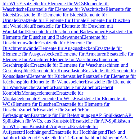
für WCs
Ersatzteile für Elemente für WCs
Elemente für
Waschtische
Ersatzteile für Elemente für Waschtische
Elemente für
Bidets
Ersatzteile für Elemente für Bidets
Elemente für
Urinale
Ersatzteile für Elemente für Urinale
Elemente für Duschen
mit Wandablauf
Ersatzteile für Elemente für Duschen mit
Wandablauf
Elemente für Duschen und Badewannen
Ersatzteile für
Elemente für Duschen und Badewannen
Elemente für
Duschtrennwände
Ersatzteile für Elemente für
Duschtrennwände
Elemente für Ausgussbecken
Ersatzteile für
Elemente für Ausgussbecken
Elemente für Armaturen
Ersatzteile für
Elemente für Armaturen
Elemente für Waschmaschinen und
Geschirrspüler
Ersatzteile für Elemente für Waschmaschinen und
Geschirrspüler
Elemente für Konsollasten
Ersatzteile für Elemente für
Konsollasten
Elemente für Küchenspülen
Ersatzteile für Elemente für
Küchenspülen
Elemente für Wandspeicher
Ersatzteile für Elemente
für Wandspeicher
Zubehör
Ersatzteile für Zubehör
Geberit
Kombifix
Montageelemente
Ersatzteile für
Montageelemente
Elemente für WCs
Ersatzteile für Elemente für
WCs
Elemente für Duschen
Ersatzteile für Elemente für
Duschen
Zubehör
Ersatzteile für Zubehör
Für
Befestigungen
Ersatzteile für Für Befestigungen
AP-Spülkästen
AP-
Spülkästen für WCs, aus Kunststoff
Ersatzteile für AP-Spülkästen
für WCs, aus Kunststoff
Aufgesetzt
Ersatzteile für
Aufgesetzt
Hochhängend
Ersatzteile für Hochhängend
Tief- und
halbhochhängend
Ersatzteile für Tief- und halbhochhängend
AP-