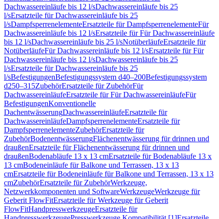
Dachwassereinläufe bis 12 l/s
Dachwassereinläufe bis 25
l/s
Ersatzteile für Dachwassereinläufe bis 25
l/s
Dampfsperrenelemente
Ersatzteile für Dampfsperrenelemente
Für
Dachwassereinläufe bis 12 l/s
Ersatzteile für Für Dachwassereinläufe
bis 12 l/s
Dachwassereinläufe bis 25 l/s
Notüberläufe
Ersatzteile für
Notüberläufe
Für Dachwassereinläufe bis 12 l/s
Ersatzteile für Für
Dachwassereinläufe bis 12 l/s
Dachwassereinläufe bis 25
l/s
Ersatzteile für Dachwassereinläufe bis 25
l/s
Befestigungen
Befestigungssystem d40–200
Befestigungssystem
d250–315
Zubehör
Ersatzteile für Zubehör
Für
Dachwassereinläufe
Ersatzteile für Für Dachwassereinläufe
Für
Befestigungen
Konventionelle
Dachentwässerung
Dachwassereinläufe
Ersatzteile für
Dachwassereinläufe
Dampfsperrenelemente
Ersatzteile für
Dampfsperrenelemente
Zubehör
Ersatzteile für
Zubehör
Bodenentwässerung
Flächenentwässerung für drinnen und
draußen
Ersatzteile für Flächenentwässerung für drinnen und
draußen
Bodenabläufe 13 x 13 cm
Ersatzteile für Bodenabläufe 13 x
13 cm
Bodeneinläufe für Balkone und Terrassen, 13 x 13
cm
Ersatzteile für Bodeneinläufe für Balkone und Terrassen, 13 x 13
cm
Zubehör
Ersatzteile für Zubehör
Werkzeuge,
Netzwerkkomponenten und Software
Werkzeuge
Werkzeuge für
Geberit FlowFit
Ersatzteile für Werkzeuge für Geberit
FlowFit
Handpresswerkzeuge
Ersatzteile für
Handpresswerkzeuge
Presswerkzeuge Kompatibilität [1]
Ersatzteile