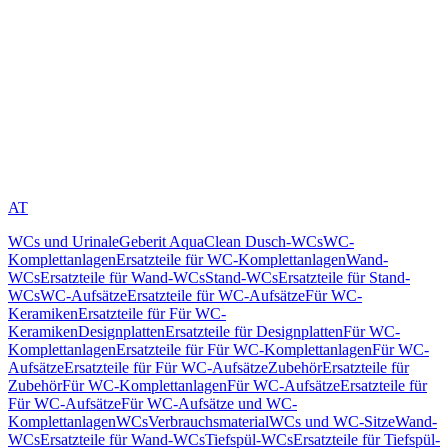
AT
WCs und Urinale
Geberit AquaClean Dusch-WCs
WC-
Komplettanlagen
Ersatzteile für WC-Komplettanlagen
Wand-
WCs
Ersatzteile für Wand-WCs
Stand-WCs
Ersatzteile für Stand-
WCs
WC-Aufsätze
Ersatzteile für WC-Aufsätze
Für WC-
Keramiken
Ersatzteile für Für WC-
Keramiken
Designplatten
Ersatzteile für Designplatten
Für WC-
Komplettanlagen
Ersatzteile für Für WC-Komplettanlagen
Für WC-
Aufsätze
Ersatzteile für Für WC-Aufsätze
Zubehör
Ersatzteile für
Zubehör
Für WC-Komplettanlagen
Für WC-Aufsätze
Ersatzteile für
Für WC-Aufsätze
Für WC-Aufsätze und WC-
Komplettanlagen
WCs
Verbrauchsmaterial
WCs und WC-Sitze
Wand-
WCs
Ersatzteile für Wand-WCs
Tiefspül-WCs
Ersatzteile für Tiefspül-