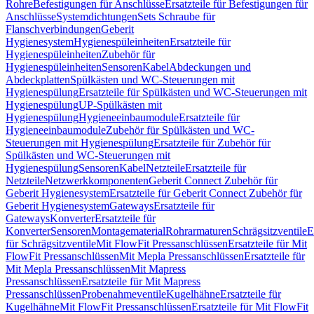
Rohre
Befestigungen für Anschlüsse
Ersatzteile für Befestigungen für
Anschlüsse
Systemdichtungen
Sets Schraube für
Flanschverbindungen
Geberit
Hygienesystem
Hygienespüleinheiten
Ersatzteile für
Hygienespüleinheiten
Zubehör für
Hygienespüleinheiten
Sensoren
Kabel
Abdeckungen und
Abdeckplatten
Spülkästen und WC-Steuerungen mit
Hygienespülung
Ersatzteile für Spülkästen und WC-Steuerungen mit
Hygienespülung
UP-Spülkästen mit
Hygienespülung
Hygieneeinbaumodule
Ersatzteile für
Hygieneeinbaumodule
Zubehör für Spülkästen und WC-
Steuerungen mit Hygienespülung
Ersatzteile für Zubehör für
Spülkästen und WC-Steuerungen mit
Hygienespülung
Sensoren
Kabel
Netzteile
Ersatzteile für
Netzteile
Netzwerkkomponenten
Geberit Connect Zubehör für
Geberit Hygienesystem
Ersatzteile für Geberit Connect Zubehör für
Geberit Hygienesystem
Gateways
Ersatzteile für
Gateways
Konverter
Ersatzteile für
Konverter
Sensoren
Montagematerial
Rohrarmaturen
Schrägsitzventile
E
für Schrägsitzventile
Mit FlowFit Pressanschlüssen
Ersatzteile für Mit
FlowFit Pressanschlüssen
Mit Mepla Pressanschlüssen
Ersatzteile für
Mit Mepla Pressanschlüssen
Mit Mapress
Pressanschlüssen
Ersatzteile für Mit Mapress
Pressanschlüssen
Probenahmeventile
Kugelhähne
Ersatzteile für
Kugelhähne
Mit FlowFit Pressanschlüssen
Ersatzteile für Mit FlowFit