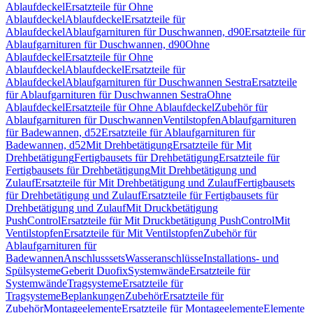
Ablaufdeckel
Ersatzteile für Ohne
Ablaufdeckel
Ablaufdeckel
Ersatzteile für
Ablaufdeckel
Ablaufgarnituren für Duschwannen, d90
Ersatzteile für
Ablaufgarnituren für Duschwannen, d90
Ohne
Ablaufdeckel
Ersatzteile für Ohne
Ablaufdeckel
Ablaufdeckel
Ersatzteile für
Ablaufdeckel
Ablaufgarnituren für Duschwannen Sestra
Ersatzteile
für Ablaufgarnituren für Duschwannen Sestra
Ohne
Ablaufdeckel
Ersatzteile für Ohne Ablaufdeckel
Zubehör für
Ablaufgarnituren für Duschwannen
Ventilstopfen
Ablaufgarnituren
für Badewannen, d52
Ersatzteile für Ablaufgarnituren für
Badewannen, d52
Mit Drehbetätigung
Ersatzteile für Mit
Drehbetätigung
Fertigbausets für Drehbetätigung
Ersatzteile für
Fertigbausets für Drehbetätigung
Mit Drehbetätigung und
Zulauf
Ersatzteile für Mit Drehbetätigung und Zulauf
Fertigbausets
für Drehbetätigung und Zulauf
Ersatzteile für Fertigbausets für
Drehbetätigung und Zulauf
Mit Druckbetätigung
PushControl
Ersatzteile für Mit Druckbetätigung PushControl
Mit
Ventilstopfen
Ersatzteile für Mit Ventilstopfen
Zubehör für
Ablaufgarnituren für
Badewannen
Anschlusssets
Wasseranschlüsse
Installations- und
Spülsysteme
Geberit Duofix
Systemwände
Ersatzteile für
Systemwände
Tragsysteme
Ersatzteile für
Tragsysteme
Beplankungen
Zubehör
Ersatzteile für
Zubehör
Montageelemente
Ersatzteile für Montageelemente
Elemente