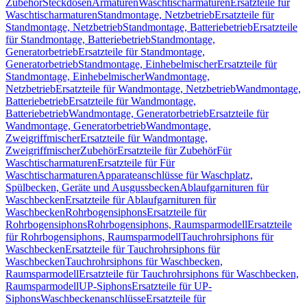
Zubehör
Steckdosen
Armaturen
Waschtischarmaturen
Ersatzteile für
Waschtischarmaturen
Standmontage, Netzbetrieb
Ersatzteile für
Standmontage, Netzbetrieb
Standmontage, Batteriebetrieb
Ersatzteile
für Standmontage, Batteriebetrieb
Standmontage,
Generatorbetrieb
Ersatzteile für Standmontage,
Generatorbetrieb
Standmontage, Einhebelmischer
Ersatzteile für
Standmontage, Einhebelmischer
Wandmontage,
Netzbetrieb
Ersatzteile für Wandmontage, Netzbetrieb
Wandmontage,
Batteriebetrieb
Ersatzteile für Wandmontage,
Batteriebetrieb
Wandmontage, Generatorbetrieb
Ersatzteile für
Wandmontage, Generatorbetrieb
Wandmontage,
Zweigriffmischer
Ersatzteile für Wandmontage,
Zweigriffmischer
Zubehör
Ersatzteile für Zubehör
Für
Waschtischarmaturen
Ersatzteile für Für
Waschtischarmaturen
Apparateanschlüsse für Waschplatz,
Spülbecken, Geräte und Ausgussbecken
Ablaufgarnituren für
Waschbecken
Ersatzteile für Ablaufgarnituren für
Waschbecken
Rohrbogensiphons
Ersatzteile für
Rohrbogensiphons
Rohrbogensiphons, Raumsparmodell
Ersatzteile
für Rohrbogensiphons, Raumsparmodell
Tauchrohrsiphons für
Waschbecken
Ersatzteile für Tauchrohrsiphons für
Waschbecken
Tauchrohrsiphons für Waschbecken,
Raumsparmodell
Ersatzteile für Tauchrohrsiphons für Waschbecken,
Raumsparmodell
UP-Siphons
Ersatzteile für UP-
Siphons
Waschbeckenanschlüsse
Ersatzteile für