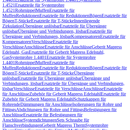
1.4521
Ersatzteile für Systemrohre
1.4521
Rohrnippel
Muffen
Ersatzteile für
Muffen
Reduktionen
Ersatzteile für Reduktionen
Bögen
Ersatzteile für
Bögen
T-Stücke
Ersatzteile für T-Stücke
Innenliegende
Zirkulation
Übergänge unlösbar
Ersatzteile für Übergänge
unlösbar
Übergänge und Verbindungen, lösbar
Ersatzteile für
Übergänge und Verbindungen, lösbar
Kompensatoren
Ersatzteile für
Kompensatoren
Verschlüsse
Ersatzteile für
Verschlüsse
Anschlüsse
Ersatzteile für Anschlüsse
Geberit Mapress
Edelstahl, Gas
Ersatzteile für Geberit Mapress Edelstahl,
Gas
Systemrohre 1.4401
Ersatzteile für Systemrohre
1.4401
Rohrnippel
Muffen
Ersatzteile für
Muffen
Reduktionen
Ersatzteile für Reduktionen
Bögen
Ersatzteile für
Bögen
T-Stücke
Ersatzteile für T-Stücke
Übergänge
unlösbar
Ersatzteile für Übergänge unlösbar
Übergänge und
Verbindungen, lösbar
Ersatzteile für Übergänge und Verbindungen,
lösbar
Verschlüsse
Ersatzteile für Verschlüsse
Anschlüsse
Ersatzteile
für Anschlüsse
Zubehör für Geberit Mapress Edelstahl
Ersatzteile für
Zubehör für Geberit Mapress Edelstahl
Schutzkappen für
Rohrende
Dämmungen für Anschlüsse
Isolierungen für Rohre und
Fittings
Abdichtungen für Rohre und Fittings
Befestigungen für
Anschlüsse
Ersatzteile für Befestigungen für
Anschlüsse
Systemdichtungen
Sets Schraube für
Flanschverbindungen
Geberit Mapress Therm
Systemrohre