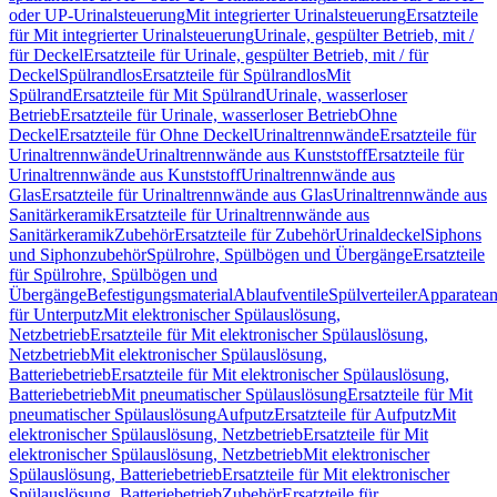
oder UP-Urinalsteuerung
Mit integrierter Urinalsteuerung
Ersatzteile
für Mit integrierter Urinalsteuerung
Urinale, gespülter Betrieb, mit /
für Deckel
Ersatzteile für Urinale, gespülter Betrieb, mit / für
Deckel
Spülrandlos
Ersatzteile für Spülrandlos
Mit
Spülrand
Ersatzteile für Mit Spülrand
Urinale, wasserloser
Betrieb
Ersatzteile für Urinale, wasserloser Betrieb
Ohne
Deckel
Ersatzteile für Ohne Deckel
Urinaltrennwände
Ersatzteile für
Urinaltrennwände
Urinaltrennwände aus Kunststoff
Ersatzteile für
Urinaltrennwände aus Kunststoff
Urinaltrennwände aus
Glas
Ersatzteile für Urinaltrennwände aus Glas
Urinaltrennwände aus
Sanitärkeramik
Ersatzteile für Urinaltrennwände aus
Sanitärkeramik
Zubehör
Ersatzteile für Zubehör
Urinaldeckel
Siphons
und Siphonzubehör
Spülrohre, Spülbögen und Übergänge
Ersatzteile
für Spülrohre, Spülbögen und
Übergänge
Befestigungsmaterial
Ablaufventile
Spülverteiler
Apparatean
für Unterputz
Mit elektronischer Spülauslösung,
Netzbetrieb
Ersatzteile für Mit elektronischer Spülauslösung,
Netzbetrieb
Mit elektronischer Spülauslösung,
Batteriebetrieb
Ersatzteile für Mit elektronischer Spülauslösung,
Batteriebetrieb
Mit pneumatischer Spülauslösung
Ersatzteile für Mit
pneumatischer Spülauslösung
Aufputz
Ersatzteile für Aufputz
Mit
elektronischer Spülauslösung, Netzbetrieb
Ersatzteile für Mit
elektronischer Spülauslösung, Netzbetrieb
Mit elektronischer
Spülauslösung, Batteriebetrieb
Ersatzteile für Mit elektronischer
Spülauslösung, Batteriebetrieb
Zubehör
Ersatzteile für