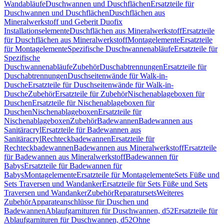
Wandabläufe
Duschwannen und Duschflächen
Ersatzteile für
Duschwannen und Duschflächen
Duschflächen aus
Mineralwerkstoff und Geberit Duofix
Installationselemente
Duschflächen aus Mineralwerkstoff
Ersatzteile
für Duschflächen aus Mineralwerkstoff
Montagelemente
Ersatzteile
für Montagelemente
Spezifische Duschwannenabläufe
Ersatzteile für
Spezifische
Duschwannenabläufe
Zubehör
Duschabtrennungen
Ersatzteile für
Duschabtrennungen
Duschseitenwände für Walk-in-
Dusche
Ersatzteile für Duschseitenwände für Walk-in-
Dusche
Zubehör
Ersatzteile für Zubehör
Nischenablageboxen für
Duschen
Ersatzteile für Nischenablageboxen für
Duschen
Nischenablageboxen
Ersatzteile für
Nischenablageboxen
Zubehör
Badewannen
Badewannen aus
Sanitäracryl
Ersatzteile für Badewannen aus
Sanitäracryl
Rechteckbadewannen
Ersatzteile für
Rechteckbadewannen
Badewannen aus Mineralwerkstoff
Ersatzteile
für Badewannen aus Mineralwerkstoff
Badewannen für
Babys
Ersatzteile für Badewannen für
Babys
Montagelemente
Ersatzteile für Montagelemente
Sets Füße und
Sets Traversen und Wandanker
Ersatzteile für Sets Füße und Sets
Traversen und Wandanker
Zubehör
Reparatursets
Weiteres
Zubehör
Apparateanschlüsse für Duschen und
Badewannen
Ablaufgarnituren für Duschwannen, d52
Ersatzteile für
Ablaufgarnituren für Duschwannen, d52
Ohne