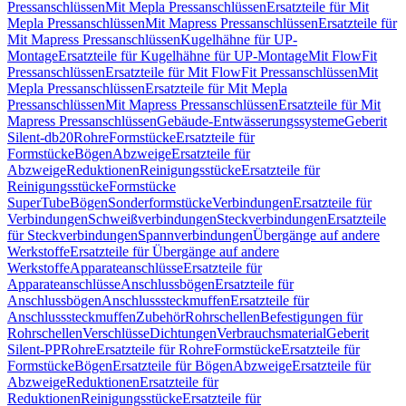
Pressanschlüssen
Mit Mepla Pressanschlüssen
Ersatzteile für Mit
Mepla Pressanschlüssen
Mit Mapress Pressanschlüssen
Ersatzteile für
Mit Mapress Pressanschlüssen
Kugelhähne für UP-
Montage
Ersatzteile für Kugelhähne für UP-Montage
Mit FlowFit
Pressanschlüssen
Ersatzteile für Mit FlowFit Pressanschlüssen
Mit
Mepla Pressanschlüssen
Ersatzteile für Mit Mepla
Pressanschlüssen
Mit Mapress Pressanschlüssen
Ersatzteile für Mit
Mapress Pressanschlüssen
Gebäude-Entwässerungssysteme
Geberit
Silent-db20
Rohre
Formstücke
Ersatzteile für
Formstücke
Bögen
Abzweige
Ersatzteile für
Abzweige
Reduktionen
Reinigungsstücke
Ersatzteile für
Reinigungsstücke
Formstücke
SuperTube
Bögen
Sonderformstücke
Verbindungen
Ersatzteile für
Verbindungen
Schweißverbindungen
Steckverbindungen
Ersatzteile
für Steckverbindungen
Spannverbindungen
Übergänge auf andere
Werkstoffe
Ersatzteile für Übergänge auf andere
Werkstoffe
Apparateanschlüsse
Ersatzteile für
Apparateanschlüsse
Anschlussbögen
Ersatzteile für
Anschlussbögen
Anschlusssteckmuffen
Ersatzteile für
Anschlusssteckmuffen
Zubehör
Rohrschellen
Befestigungen für
Rohrschellen
Verschlüsse
Dichtungen
Verbrauchsmaterial
Geberit
Silent-PP
Rohre
Ersatzteile für Rohre
Formstücke
Ersatzteile für
Formstücke
Bögen
Ersatzteile für Bögen
Abzweige
Ersatzteile für
Abzweige
Reduktionen
Ersatzteile für
Reduktionen
Reinigungsstücke
Ersatzteile für