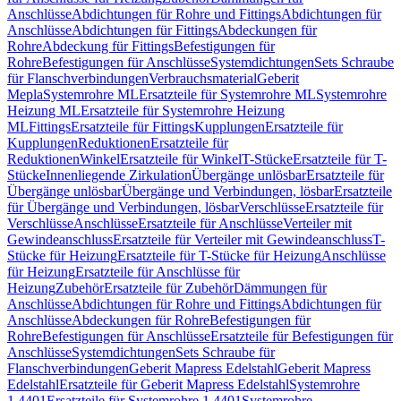
Anschlüsse
Abdichtungen für Rohre und Fittings
Abdichtungen für
Anschlüsse
Abdichtungen für Fittings
Abdeckungen für
Rohre
Abdeckung für Fittings
Befestigungen für
Rohre
Befestigungen für Anschlüsse
Systemdichtungen
Sets Schraube
für Flanschverbindungen
Verbrauchsmaterial
Geberit
Mepla
Systemrohre ML
Ersatzteile für Systemrohre ML
Systemrohre
Heizung ML
Ersatzteile für Systemrohre Heizung
ML
Fittings
Ersatzteile für Fittings
Kupplungen
Ersatzteile für
Kupplungen
Reduktionen
Ersatzteile für
Reduktionen
Winkel
Ersatzteile für Winkel
T-Stücke
Ersatzteile für T-
Stücke
Innenliegende Zirkulation
Übergänge unlösbar
Ersatzteile für
Übergänge unlösbar
Übergänge und Verbindungen, lösbar
Ersatzteile
für Übergänge und Verbindungen, lösbar
Verschlüsse
Ersatzteile für
Verschlüsse
Anschlüsse
Ersatzteile für Anschlüsse
Verteiler mit
Gewindeanschluss
Ersatzteile für Verteiler mit Gewindeanschluss
T-
Stücke für Heizung
Ersatzteile für T-Stücke für Heizung
Anschlüsse
für Heizung
Ersatzteile für Anschlüsse für
Heizung
Zubehör
Ersatzteile für Zubehör
Dämmungen für
Anschlüsse
Abdichtungen für Rohre und Fittings
Abdichtungen für
Anschlüsse
Abdeckungen für Rohre
Befestigungen für
Rohre
Befestigungen für Anschlüsse
Ersatzteile für Befestigungen für
Anschlüsse
Systemdichtungen
Sets Schraube für
Flanschverbindungen
Geberit Mapress Edelstahl
Geberit Mapress
Edelstahl
Ersatzteile für Geberit Mapress Edelstahl
Systemrohre
1.4401
Ersatzteile für Systemrohre 1.4401
Systemrohre