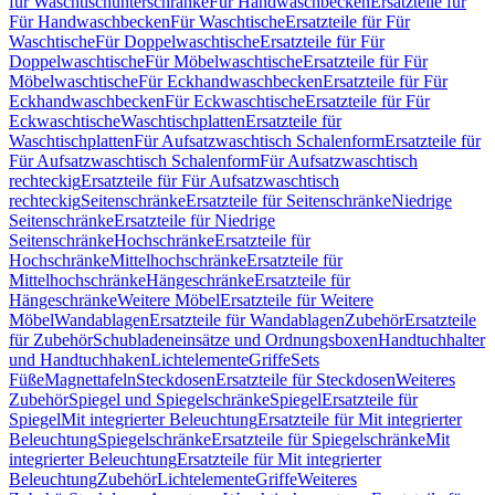
für Waschtischunterschränke
Für Handwaschbecken
Ersatzteile für
Für Handwaschbecken
Für Waschtische
Ersatzteile für Für
Waschtische
Für Doppelwaschtische
Ersatzteile für Für
Doppelwaschtische
Für Möbelwaschtische
Ersatzteile für Für
Möbelwaschtische
Für Eckhandwaschbecken
Ersatzteile für Für
Eckhandwaschbecken
Für Eckwaschtische
Ersatzteile für Für
Eckwaschtische
Waschtischplatten
Ersatzteile für
Waschtischplatten
Für Aufsatzwaschtisch Schalenform
Ersatzteile für
Für Aufsatzwaschtisch Schalenform
Für Aufsatzwaschtisch
rechteckig
Ersatzteile für Für Aufsatzwaschtisch
rechteckig
Seitenschränke
Ersatzteile für Seitenschränke
Niedrige
Seitenschränke
Ersatzteile für Niedrige
Seitenschränke
Hochschränke
Ersatzteile für
Hochschränke
Mittelhochschränke
Ersatzteile für
Mittelhochschränke
Hängeschränke
Ersatzteile für
Hängeschränke
Weitere Möbel
Ersatzteile für Weitere
Möbel
Wandablagen
Ersatzteile für Wandablagen
Zubehör
Ersatzteile
für Zubehör
Schubladeneinsätze und Ordnungsboxen
Handtuchhalter
und Handtuchhaken
Lichtelemente
Griffe
Sets
Füße
Magnettafeln
Steckdosen
Ersatzteile für Steckdosen
Weiteres
Zubehör
Spiegel und Spiegelschränke
Spiegel
Ersatzteile für
Spiegel
Mit integrierter Beleuchtung
Ersatzteile für Mit integrierter
Beleuchtung
Spiegelschränke
Ersatzteile für Spiegelschränke
Mit
integrierter Beleuchtung
Ersatzteile für Mit integrierter
Beleuchtung
Zubehör
Lichtelemente
Griffe
Weiteres