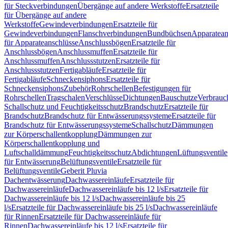
für Steckverbindungen
Übergänge auf andere Werkstoffe
Ersatzteile
für Übergänge auf andere
Werkstoffe
Gewindeverbindungen
Ersatzteile für
Gewindeverbindungen
Flanschverbindungen
Bundbüchsen
Apparatean
für Apparateanschlüsse
Anschlussbögen
Ersatzteile für
Anschlussbögen
Anschlussmuffen
Ersatzteile für
Anschlussmuffen
Anschlussstutzen
Ersatzteile für
Anschlussstutzen
Fertigabläufe
Ersatzteile für
Fertigabläufe
Schneckensiphons
Ersatzteile für
Schneckensiphons
Zubehör
Rohrschellen
Befestigungen für
Rohrschellen
Tragschalen
Verschlüsse
Dichtungen
Bauschutze
Verbrauc
Schallschutz und Feuchtigkeitsschutz
Brandschutz
Ersatzteile für
Brandschutz
Brandschutz für Entwässerungssysteme
Ersatzteile für
Brandschutz für Entwässerungssysteme
Schallschutz
Dämmungen
zur Körperschallentkopplung
Dämmungen zur
Körperschallentkopplung und
Luftschalldämmung
Feuchtigkeitsschutz
Abdichtungen
Lüftungsventile
für Entwässerung
Belüftungsventile
Ersatzteile für
Belüftungsventile
Geberit Pluvia
Dachentwässerung
Dachwassereinläufe
Ersatzteile für
Dachwassereinläufe
Dachwassereinläufe bis 12 l/s
Ersatzteile für
Dachwassereinläufe bis 12 l/s
Dachwassereinläufe bis 25
l/s
Ersatzteile für Dachwassereinläufe bis 25 l/s
Dachwassereinläufe
für Rinnen
Ersatzteile für Dachwassereinläufe für
Rinnen
Dachwassereinläufe bis 12 l/s
Ersatzteile für