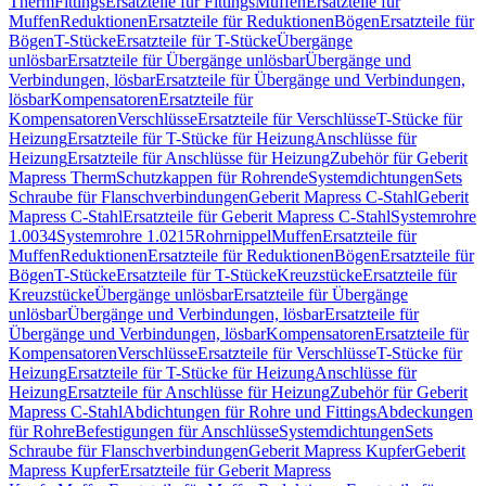
Therm
Fittings
Ersatzteile für Fittings
Muffen
Ersatzteile für
Muffen
Reduktionen
Ersatzteile für Reduktionen
Bögen
Ersatzteile für
Bögen
T-Stücke
Ersatzteile für T-Stücke
Übergänge
unlösbar
Ersatzteile für Übergänge unlösbar
Übergänge und
Verbindungen, lösbar
Ersatzteile für Übergänge und Verbindungen,
lösbar
Kompensatoren
Ersatzteile für
Kompensatoren
Verschlüsse
Ersatzteile für Verschlüsse
T-Stücke für
Heizung
Ersatzteile für T-Stücke für Heizung
Anschlüsse für
Heizung
Ersatzteile für Anschlüsse für Heizung
Zubehör für Geberit
Mapress Therm
Schutzkappen für Rohrende
Systemdichtungen
Sets
Schraube für Flanschverbindungen
Geberit Mapress C-Stahl
Geberit
Mapress C-Stahl
Ersatzteile für Geberit Mapress C-Stahl
Systemrohre
1.0034
Systemrohre 1.0215
Rohrnippel
Muffen
Ersatzteile für
Muffen
Reduktionen
Ersatzteile für Reduktionen
Bögen
Ersatzteile für
Bögen
T-Stücke
Ersatzteile für T-Stücke
Kreuzstücke
Ersatzteile für
Kreuzstücke
Übergänge unlösbar
Ersatzteile für Übergänge
unlösbar
Übergänge und Verbindungen, lösbar
Ersatzteile für
Übergänge und Verbindungen, lösbar
Kompensatoren
Ersatzteile für
Kompensatoren
Verschlüsse
Ersatzteile für Verschlüsse
T-Stücke für
Heizung
Ersatzteile für T-Stücke für Heizung
Anschlüsse für
Heizung
Ersatzteile für Anschlüsse für Heizung
Zubehör für Geberit
Mapress C-Stahl
Abdichtungen für Rohre und Fittings
Abdeckungen
für Rohre
Befestigungen für Anschlüsse
Systemdichtungen
Sets
Schraube für Flanschverbindungen
Geberit Mapress Kupfer
Geberit
Mapress Kupfer
Ersatzteile für Geberit Mapress