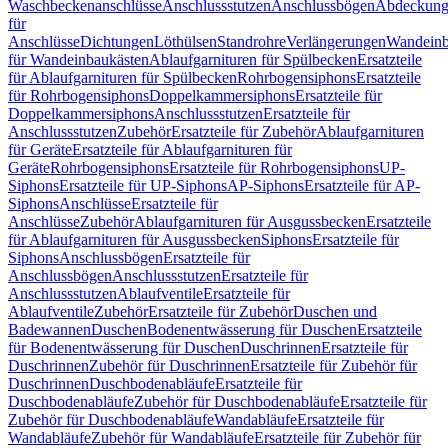
Waschbeckenanschlüsse
Anschlussstutzen
Anschlussbögen
Abdeckung
für
Anschlüsse
Dichtungen
Löthülsen
Standrohre
Verlängerungen
Wandeinb
für Wandeinbaukästen
Ablaufgarnituren für Spülbecken
Ersatzteile
für Ablaufgarnituren für Spülbecken
Rohrbogensiphons
Ersatzteile
für Rohrbogensiphons
Doppelkammersiphons
Ersatzteile für
Doppelkammersiphons
Anschlussstutzen
Ersatzteile für
Anschlussstutzen
Zubehör
Ersatzteile für Zubehör
Ablaufgarnituren
für Geräte
Ersatzteile für Ablaufgarnituren für
Geräte
Rohrbogensiphons
Ersatzteile für Rohrbogensiphons
UP-
Siphons
Ersatzteile für UP-Siphons
AP-Siphons
Ersatzteile für AP-
Siphons
Anschlüsse
Ersatzteile für
Anschlüsse
Zubehör
Ablaufgarnituren für Ausgussbecken
Ersatzteile
für Ablaufgarnituren für Ausgussbecken
Siphons
Ersatzteile für
Siphons
Anschlussbögen
Ersatzteile für
Anschlussbögen
Anschlussstutzen
Ersatzteile für
Anschlussstutzen
Ablaufventile
Ersatzteile für
Ablaufventile
Zubehör
Ersatzteile für Zubehör
Duschen und
Badewannen
Duschen
Bodenentwässerung für Duschen
Ersatzteile
für Bodenentwässerung für Duschen
Duschrinnen
Ersatzteile für
Duschrinnen
Zubehör für Duschrinnen
Ersatzteile für Zubehör für
Duschrinnen
Duschbodenabläufe
Ersatzteile für
Duschbodenabläufe
Zubehör für Duschbodenabläufe
Ersatzteile für
Zubehör für Duschbodenabläufe
Wandabläufe
Ersatzteile für
Wandabläufe
Zubehör für Wandabläufe
Ersatzteile für Zubehör für