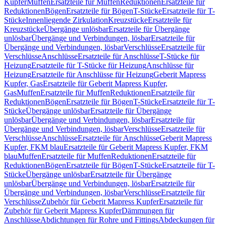
Kupfer
Muffen
Ersatzteile für Muffen
Reduktionen
Ersatzteile für
Reduktionen
Bögen
Ersatzteile für Bögen
T-Stücke
Ersatzteile für T-
Stücke
Innenliegende Zirkulation
Kreuzstücke
Ersatzteile für
Kreuzstücke
Übergänge unlösbar
Ersatzteile für Übergänge
unlösbar
Übergänge und Verbindungen, lösbar
Ersatzteile für
Übergänge und Verbindungen, lösbar
Verschlüsse
Ersatzteile für
Verschlüsse
Anschlüsse
Ersatzteile für Anschlüsse
T-Stücke für
Heizung
Ersatzteile für T-Stücke für Heizung
Anschlüsse für
Heizung
Ersatzteile für Anschlüsse für Heizung
Geberit Mapress
Kupfer, Gas
Ersatzteile für Geberit Mapress Kupfer,
Gas
Muffen
Ersatzteile für Muffen
Reduktionen
Ersatzteile für
Reduktionen
Bögen
Ersatzteile für Bögen
T-Stücke
Ersatzteile für T-
Stücke
Übergänge unlösbar
Ersatzteile für Übergänge
unlösbar
Übergänge und Verbindungen, lösbar
Ersatzteile für
Übergänge und Verbindungen, lösbar
Verschlüsse
Ersatzteile für
Verschlüsse
Anschlüsse
Ersatzteile für Anschlüsse
Geberit Mapress
Kupfer, FKM blau
Ersatzteile für Geberit Mapress Kupfer, FKM
blau
Muffen
Ersatzteile für Muffen
Reduktionen
Ersatzteile für
Reduktionen
Bögen
Ersatzteile für Bögen
T-Stücke
Ersatzteile für T-
Stücke
Übergänge unlösbar
Ersatzteile für Übergänge
unlösbar
Übergänge und Verbindungen, lösbar
Ersatzteile für
Übergänge und Verbindungen, lösbar
Verschlüsse
Ersatzteile für
Verschlüsse
Zubehör für Geberit Mapress Kupfer
Ersatzteile für
Zubehör für Geberit Mapress Kupfer
Dämmungen für
Anschlüsse
Abdichtungen für Rohre und Fittings
Abdeckungen für