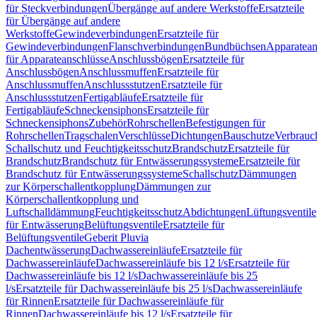
für Steckverbindungen
Übergänge auf andere Werkstoffe
Ersatzteile
für Übergänge auf andere
Werkstoffe
Gewindeverbindungen
Ersatzteile für
Gewindeverbindungen
Flanschverbindungen
Bundbüchsen
Apparatean
für Apparateanschlüsse
Anschlussbögen
Ersatzteile für
Anschlussbögen
Anschlussmuffen
Ersatzteile für
Anschlussmuffen
Anschlussstutzen
Ersatzteile für
Anschlussstutzen
Fertigabläufe
Ersatzteile für
Fertigabläufe
Schneckensiphons
Ersatzteile für
Schneckensiphons
Zubehör
Rohrschellen
Befestigungen für
Rohrschellen
Tragschalen
Verschlüsse
Dichtungen
Bauschutze
Verbrauc
Schallschutz und Feuchtigkeitsschutz
Brandschutz
Ersatzteile für
Brandschutz
Brandschutz für Entwässerungssysteme
Ersatzteile für
Brandschutz für Entwässerungssysteme
Schallschutz
Dämmungen
zur Körperschallentkopplung
Dämmungen zur
Körperschallentkopplung und
Luftschalldämmung
Feuchtigkeitsschutz
Abdichtungen
Lüftungsventile
für Entwässerung
Belüftungsventile
Ersatzteile für
Belüftungsventile
Geberit Pluvia
Dachentwässerung
Dachwassereinläufe
Ersatzteile für
Dachwassereinläufe
Dachwassereinläufe bis 12 l/s
Ersatzteile für
Dachwassereinläufe bis 12 l/s
Dachwassereinläufe bis 25
l/s
Ersatzteile für Dachwassereinläufe bis 25 l/s
Dachwassereinläufe
für Rinnen
Ersatzteile für Dachwassereinläufe für
Rinnen
Dachwassereinläufe bis 12 l/s
Ersatzteile für