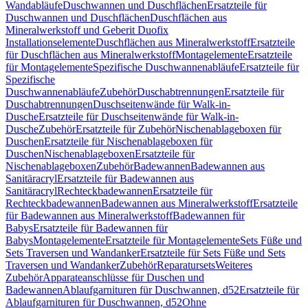
Wandabläufe
Duschwannen und Duschflächen
Ersatzteile für
Duschwannen und Duschflächen
Duschflächen aus
Mineralwerkstoff und Geberit Duofix
Installationselemente
Duschflächen aus Mineralwerkstoff
Ersatzteile
für Duschflächen aus Mineralwerkstoff
Montagelemente
Ersatzteile
für Montagelemente
Spezifische Duschwannenabläufe
Ersatzteile für
Spezifische
Duschwannenabläufe
Zubehör
Duschabtrennungen
Ersatzteile für
Duschabtrennungen
Duschseitenwände für Walk-in-
Dusche
Ersatzteile für Duschseitenwände für Walk-in-
Dusche
Zubehör
Ersatzteile für Zubehör
Nischenablageboxen für
Duschen
Ersatzteile für Nischenablageboxen für
Duschen
Nischenablageboxen
Ersatzteile für
Nischenablageboxen
Zubehör
Badewannen
Badewannen aus
Sanitäracryl
Ersatzteile für Badewannen aus
Sanitäracryl
Rechteckbadewannen
Ersatzteile für
Rechteckbadewannen
Badewannen aus Mineralwerkstoff
Ersatzteile
für Badewannen aus Mineralwerkstoff
Badewannen für
Babys
Ersatzteile für Badewannen für
Babys
Montagelemente
Ersatzteile für Montagelemente
Sets Füße und
Sets Traversen und Wandanker
Ersatzteile für Sets Füße und Sets
Traversen und Wandanker
Zubehör
Reparatursets
Weiteres
Zubehör
Apparateanschlüsse für Duschen und
Badewannen
Ablaufgarnituren für Duschwannen, d52
Ersatzteile für
Ablaufgarnituren für Duschwannen, d52
Ohne