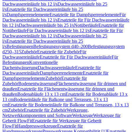
Dachwassereinläufe bis 12 l/s
Dachwassereinläufe bis 25
l/s
Ersatzteile für Dachwassereinläufe bis 25
l/s
Dampfsperrenelemente
Ersatzteile für Dampfsperrenelemente
Für
Dachwassereinläufe bis 12 l/s
Ersatzteile für Für Dachwassereinläufe
bis 12 l/s
Dachwassereinläufe bis 25 l/s
Notüberläufe
Ersatzteile für
Notüberläufe
Für Dachwassereinläufe bis 12 l/s
Ersatzteile für Für
Dachwassereinläufe bis 12 l/s
Dachwassereinläufe bis 25
l/s
Ersatzteile für Dachwassereinläufe bis 25
l/s
Befestigungen
Befestigungssystem d40–200
Befestigungssystem
d250–315
Zubehör
Ersatzteile für Zubehör
Für
Dachwassereinläufe
Ersatzteile für Für Dachwassereinläufe
Für
Befestigungen
Konventionelle
Dachentwässerung
Dachwassereinläufe
Ersatzteile für
Dachwassereinläufe
Dampfsperrenelemente
Ersatzteile für
Dampfsperrenelemente
Zubehör
Ersatzteile für
Zubehör
Bodenentwässerung
Flächenentwässerung für drinnen und
draußen
Ersatzteile für Flächenentwässerung für drinnen und
draußen
Bodenabläufe 13 x 13 cm
Ersatzteile für Bodenabläufe 13 x
13 cm
Bodeneinläufe für Balkone und Terrassen, 13 x 13
cm
Ersatzteile für Bodeneinläufe für Balkone und Terrassen, 13 x 13
cm
Zubehör
Ersatzteile für Zubehör
Werkzeuge,
Netzwerkkomponenten und Software
Werkzeuge
Werkzeuge für
Geberit FlowFit
Ersatzteile für Werkzeuge für Geberit
FlowFit
Handpresswerkzeuge
Ersatzteile für
Handpresswerkzeuge
Presswerkzeuge Kompatibilität [1]
Ersatzteile