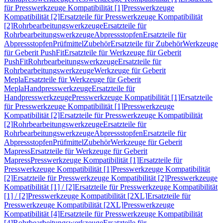
für Presswerkzeuge Kompatibilität [1]
Presswerkzeuge
Kompatibilität [2]
Ersatzteile für Presswerkzeuge Kompatibilität
[2]
Rohrbearbeitungswerkzeuge
Ersatzteile für
Rohrbearbeitungswerkzeuge
Abpressstopfen
Ersatzteile für
Abpressstopfen
Prüfmittel
Zubehör
Ersatzteile für Zubehör
Werkzeuge
für Geberit PushFit
Ersatzteile für Werkzeuge für Geberit
PushFit
Rohrbearbeitungswerkzeuge
Ersatzteile für
Rohrbearbeitungswerkzeuge
Werkzeuge für Geberit
Mepla
Ersatzteile für Werkzeuge für Geberit
Mepla
Handpresswerkzeuge
Ersatzteile für
Handpresswerkzeuge
Presswerkzeuge Kompatibilität [1]
Ersatzteile
für Presswerkzeuge Kompatibilität [1]
Presswerkzeuge
Kompatibilität [2]
Ersatzteile für Presswerkzeuge Kompatibilität
[2]
Rohrbearbeitungswerkzeuge
Ersatzteile für
Rohrbearbeitungswerkzeuge
Abpressstopfen
Ersatzteile für
Abpressstopfen
Prüfmittel
Zubehör
Werkzeuge für Geberit
Mapress
Ersatzteile für Werkzeuge für Geberit
Mapress
Presswerkzeuge Kompatibilität [1]
Ersatzteile für
Presswerkzeuge Kompatibilität [1]
Presswerkzeuge Kompatibilität
[2]
Ersatzteile für Presswerkzeuge Kompatibilität [2]
Presswerkzeuge
Kompatibilität [1] / [2]
Ersatzteile für Presswerkzeuge Kompatibilität
[1] / [2]
Presswerkzeuge Kompatibilität [2XL]
Ersatzteile für
Presswerkzeuge Kompatibilität [2XL]
Presswerkzeuge
Kompatibilität [4]
Ersatzteile für Presswerkzeuge Kompatibilität
[4]
Rohrbearbeitungswerkzeuge
Ersatzteile für