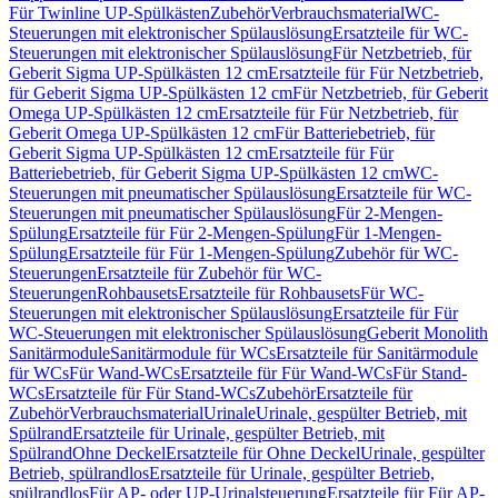
Für Twinline UP-Spülkästen
Zubehör
Verbrauchsmaterial
WC-
Steuerungen mit elektronischer Spülauslösung
Ersatzteile für WC-
Steuerungen mit elektronischer Spülauslösung
Für Netzbetrieb, für
Geberit Sigma UP-Spülkästen 12 cm
Ersatzteile für Für Netzbetrieb,
für Geberit Sigma UP-Spülkästen 12 cm
Für Netzbetrieb, für Geberit
Omega UP-Spülkästen 12 cm
Ersatzteile für Für Netzbetrieb, für
Geberit Omega UP-Spülkästen 12 cm
Für Batteriebetrieb, für
Geberit Sigma UP-Spülkästen 12 cm
Ersatzteile für Für
Batteriebetrieb, für Geberit Sigma UP-Spülkästen 12 cm
WC-
Steuerungen mit pneumatischer Spülauslösung
Ersatzteile für WC-
Steuerungen mit pneumatischer Spülauslösung
Für 2-Mengen-
Spülung
Ersatzteile für Für 2-Mengen-Spülung
Für 1-Mengen-
Spülung
Ersatzteile für Für 1-Mengen-Spülung
Zubehör für WC-
Steuerungen
Ersatzteile für Zubehör für WC-
Steuerungen
Rohbausets
Ersatzteile für Rohbausets
Für WC-
Steuerungen mit elektronischer Spülauslösung
Ersatzteile für Für
WC-Steuerungen mit elektronischer Spülauslösung
Geberit Monolith
Sanitärmodule
Sanitärmodule für WCs
Ersatzteile für Sanitärmodule
für WCs
Für Wand-WCs
Ersatzteile für Für Wand-WCs
Für Stand-
WCs
Ersatzteile für Für Stand-WCs
Zubehör
Ersatzteile für
Zubehör
Verbrauchsmaterial
Urinale
Urinale, gespülter Betrieb, mit
Spülrand
Ersatzteile für Urinale, gespülter Betrieb, mit
Spülrand
Ohne Deckel
Ersatzteile für Ohne Deckel
Urinale, gespülter
Betrieb, spülrandlos
Ersatzteile für Urinale, gespülter Betrieb,
spülrandlos
Für AP- oder UP-Urinalsteuerung
Ersatzteile für Für AP-