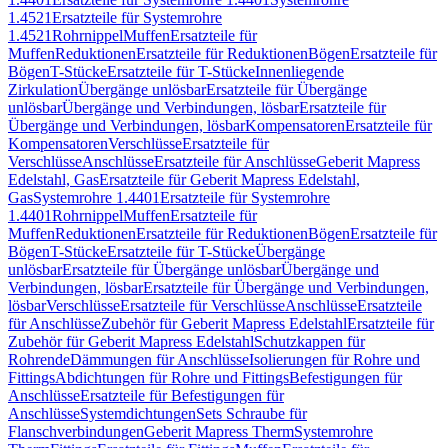
1.4521
Ersatzteile für Systemrohre
1.4521
Rohrnippel
Muffen
Ersatzteile für
Muffen
Reduktionen
Ersatzteile für Reduktionen
Bögen
Ersatzteile für
Bögen
T-Stücke
Ersatzteile für T-Stücke
Innenliegende
Zirkulation
Übergänge unlösbar
Ersatzteile für Übergänge
unlösbar
Übergänge und Verbindungen, lösbar
Ersatzteile für
Übergänge und Verbindungen, lösbar
Kompensatoren
Ersatzteile für
Kompensatoren
Verschlüsse
Ersatzteile für
Verschlüsse
Anschlüsse
Ersatzteile für Anschlüsse
Geberit Mapress
Edelstahl, Gas
Ersatzteile für Geberit Mapress Edelstahl,
Gas
Systemrohre 1.4401
Ersatzteile für Systemrohre
1.4401
Rohrnippel
Muffen
Ersatzteile für
Muffen
Reduktionen
Ersatzteile für Reduktionen
Bögen
Ersatzteile für
Bögen
T-Stücke
Ersatzteile für T-Stücke
Übergänge
unlösbar
Ersatzteile für Übergänge unlösbar
Übergänge und
Verbindungen, lösbar
Ersatzteile für Übergänge und Verbindungen,
lösbar
Verschlüsse
Ersatzteile für Verschlüsse
Anschlüsse
Ersatzteile
für Anschlüsse
Zubehör für Geberit Mapress Edelstahl
Ersatzteile für
Zubehör für Geberit Mapress Edelstahl
Schutzkappen für
Rohrende
Dämmungen für Anschlüsse
Isolierungen für Rohre und
Fittings
Abdichtungen für Rohre und Fittings
Befestigungen für
Anschlüsse
Ersatzteile für Befestigungen für
Anschlüsse
Systemdichtungen
Sets Schraube für
Flanschverbindungen
Geberit Mapress Therm
Systemrohre