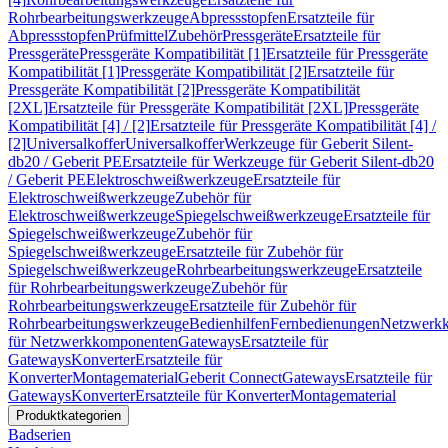
Rohrbearbeitungswerkzeuge
Abpressstopfen
Ersatzteile für
Abpressstopfen
Prüfmittel
Zubehör
Pressgeräte
Ersatzteile für
Pressgeräte
Pressgeräte Kompatibilität [1]
Ersatzteile für Pressgeräte
Kompatibilität [1]
Pressgeräte Kompatibilität [2]
Ersatzteile für
Pressgeräte Kompatibilität [2]
Pressgeräte Kompatibilität
[2XL]
Ersatzteile für Pressgeräte Kompatibilität [2XL]
Pressgeräte
Kompatibilität [4] / [2]
Ersatzteile für Pressgeräte Kompatibilität [4] /
[2]
Universalkoffer
Universalkoffer
Werkzeuge für Geberit Silent-
db20 / Geberit PE
Ersatzteile für Werkzeuge für Geberit Silent-db20
/ Geberit PE
Elektroschweißwerkzeuge
Ersatzteile für
Elektroschweißwerkzeuge
Zubehör für
Elektroschweißwerkzeuge
Spiegelschweißwerkzeuge
Ersatzteile für
Spiegelschweißwerkzeuge
Zubehör für
Spiegelschweißwerkzeuge
Ersatzteile für Zubehör für
Spiegelschweißwerkzeuge
Rohrbearbeitungswerkzeuge
Ersatzteile
für Rohrbearbeitungswerkzeuge
Zubehör für
Rohrbearbeitungswerkzeuge
Ersatzteile für Zubehör für
Rohrbearbeitungswerkzeuge
Bedienhilfen
Fernbedienungen
Netzwerk
für Netzwerkkomponenten
Gateways
Ersatzteile für
Gateways
Konverter
Ersatzteile für
Konverter
Montagematerial
Geberit Connect
Gateways
Ersatzteile für
Gateways
Konverter
Ersatzteile für Konverter
Montagematerial
Produktkategorien
Badserien