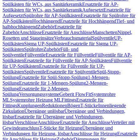
Spülkästen für WCs, aus Sanitärkeramik
Ersatzteile für AP-
Spülkästen für WCs, aus Sanitärkeramik
Aufgesetzt
Ersatzteile für
Aufgesetzt
Spülrohre für AP-Spülkästen
Ersatzteile für Spülrohre für
AP-Spülkästen
Hochhängend
Ersatzteile für Hochhängend
Tief- und
halbhochhängend
Zubehör
Ersatzteile für
Zubehör
Anschlüsse
Ersatzteile für Anschlüsse
Manschetten
Nippel,
Rosetten und Staueinsätze
Verbrauchsmaterial
Spülventile
UP-
Spülkästen
Sigma UP-Spülkästen
Ersatzteile für Sigma UP-
Spülkästen
Spülrohre
Zubehör
Füll- und
Spülventile
Füllventile
Ersatzteile für Füllventile
Füllventile für AP-
Spülkästen
Ersatzteile für Füllventile für AP-Spülkästen
Füllventile
für UP-Spülkästen
Ersatzteile für Füllventile für UP-
Spülkästen
Spülventile
Ersatzteile für Spülventile
Spül-Stopp-
Spülung
Ersatzteile für Spül-Stopp-Spülung
1-Mengen-
Spülung
Ersatzteile für 1-Mengen-Spülung
2-Mengen-
Spülung
Ersatzteile für 2-Mengen-
Spülung
Versorgungssysteme
Geberit FlowFit
Systemrohre
ML
Systemrohre Heizung ML
Fittings
Ersatzteile für
Fittings
Kupplungen
Reduktionen
Bögen
T-Stücke
Innenliegende
Zirkulation
Übergänge unlösbar
Übergänge und Verbindungen,
lösbar
Ersatzteile für Übergänge und Verbindungen,
lösbar
Verschlüsse
Anschlüsse
Ersatzteile für Anschlüsse
Verteiler mit
Gewindeanschluss
T-Stücke für Heizung
Übergänge und
Verbindungen für Heizung, lösbar
Anschlüsse für Heizung
Ersatzteile
für Anschlüsse für Heizung
Zubehör
Dämmungen für