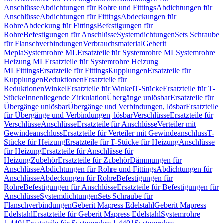
Anschlüsse
Abdichtungen für Rohre und Fittings
Abdichtungen für
Anschlüsse
Abdichtungen für Fittings
Abdeckungen für
Rohre
Abdeckung für Fittings
Befestigungen für
Rohre
Befestigungen für Anschlüsse
Systemdichtungen
Sets Schraube
für Flanschverbindungen
Verbrauchsmaterial
Geberit
Mepla
Systemrohre ML
Ersatzteile für Systemrohre ML
Systemrohre
Heizung ML
Ersatzteile für Systemrohre Heizung
ML
Fittings
Ersatzteile für Fittings
Kupplungen
Ersatzteile für
Kupplungen
Reduktionen
Ersatzteile für
Reduktionen
Winkel
Ersatzteile für Winkel
T-Stücke
Ersatzteile für T-
Stücke
Innenliegende Zirkulation
Übergänge unlösbar
Ersatzteile für
Übergänge unlösbar
Übergänge und Verbindungen, lösbar
Ersatzteile
für Übergänge und Verbindungen, lösbar
Verschlüsse
Ersatzteile für
Verschlüsse
Anschlüsse
Ersatzteile für Anschlüsse
Verteiler mit
Gewindeanschluss
Ersatzteile für Verteiler mit Gewindeanschluss
T-
Stücke für Heizung
Ersatzteile für T-Stücke für Heizung
Anschlüsse
für Heizung
Ersatzteile für Anschlüsse für
Heizung
Zubehör
Ersatzteile für Zubehör
Dämmungen für
Anschlüsse
Abdichtungen für Rohre und Fittings
Abdichtungen für
Anschlüsse
Abdeckungen für Rohre
Befestigungen für
Rohre
Befestigungen für Anschlüsse
Ersatzteile für Befestigungen für
Anschlüsse
Systemdichtungen
Sets Schraube für
Flanschverbindungen
Geberit Mapress Edelstahl
Geberit Mapress
Edelstahl
Ersatzteile für Geberit Mapress Edelstahl
Systemrohre
1.4401
Ersatzteile für Systemrohre 1.4401
Systemrohre