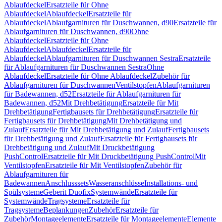
Ablaufdeckel
Ersatzteile für Ohne
Ablaufdeckel
Ablaufdeckel
Ersatzteile für
Ablaufdeckel
Ablaufgarnituren für Duschwannen, d90
Ersatzteile für
Ablaufgarnituren für Duschwannen, d90
Ohne
Ablaufdeckel
Ersatzteile für Ohne
Ablaufdeckel
Ablaufdeckel
Ersatzteile für
Ablaufdeckel
Ablaufgarnituren für Duschwannen Sestra
Ersatzteile
für Ablaufgarnituren für Duschwannen Sestra
Ohne
Ablaufdeckel
Ersatzteile für Ohne Ablaufdeckel
Zubehör für
Ablaufgarnituren für Duschwannen
Ventilstopfen
Ablaufgarnituren
für Badewannen, d52
Ersatzteile für Ablaufgarnituren für
Badewannen, d52
Mit Drehbetätigung
Ersatzteile für Mit
Drehbetätigung
Fertigbausets für Drehbetätigung
Ersatzteile für
Fertigbausets für Drehbetätigung
Mit Drehbetätigung und
Zulauf
Ersatzteile für Mit Drehbetätigung und Zulauf
Fertigbausets
für Drehbetätigung und Zulauf
Ersatzteile für Fertigbausets für
Drehbetätigung und Zulauf
Mit Druckbetätigung
PushControl
Ersatzteile für Mit Druckbetätigung PushControl
Mit
Ventilstopfen
Ersatzteile für Mit Ventilstopfen
Zubehör für
Ablaufgarnituren für
Badewannen
Anschlusssets
Wasseranschlüsse
Installations- und
Spülsysteme
Geberit Duofix
Systemwände
Ersatzteile für
Systemwände
Tragsysteme
Ersatzteile für
Tragsysteme
Beplankungen
Zubehör
Ersatzteile für
Zubehör
Montageelemente
Ersatzteile für Montageelemente
Elemente