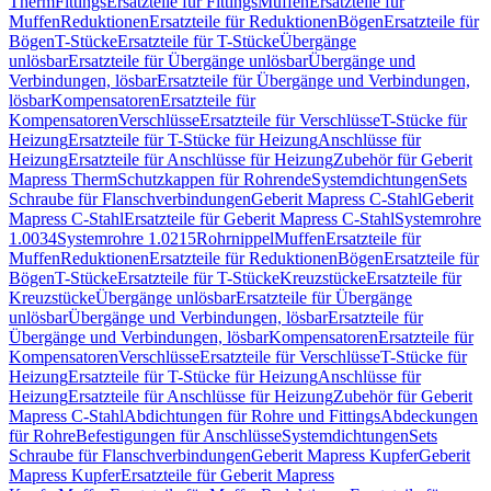
Therm
Fittings
Ersatzteile für Fittings
Muffen
Ersatzteile für
Muffen
Reduktionen
Ersatzteile für Reduktionen
Bögen
Ersatzteile für
Bögen
T-Stücke
Ersatzteile für T-Stücke
Übergänge
unlösbar
Ersatzteile für Übergänge unlösbar
Übergänge und
Verbindungen, lösbar
Ersatzteile für Übergänge und Verbindungen,
lösbar
Kompensatoren
Ersatzteile für
Kompensatoren
Verschlüsse
Ersatzteile für Verschlüsse
T-Stücke für
Heizung
Ersatzteile für T-Stücke für Heizung
Anschlüsse für
Heizung
Ersatzteile für Anschlüsse für Heizung
Zubehör für Geberit
Mapress Therm
Schutzkappen für Rohrende
Systemdichtungen
Sets
Schraube für Flanschverbindungen
Geberit Mapress C-Stahl
Geberit
Mapress C-Stahl
Ersatzteile für Geberit Mapress C-Stahl
Systemrohre
1.0034
Systemrohre 1.0215
Rohrnippel
Muffen
Ersatzteile für
Muffen
Reduktionen
Ersatzteile für Reduktionen
Bögen
Ersatzteile für
Bögen
T-Stücke
Ersatzteile für T-Stücke
Kreuzstücke
Ersatzteile für
Kreuzstücke
Übergänge unlösbar
Ersatzteile für Übergänge
unlösbar
Übergänge und Verbindungen, lösbar
Ersatzteile für
Übergänge und Verbindungen, lösbar
Kompensatoren
Ersatzteile für
Kompensatoren
Verschlüsse
Ersatzteile für Verschlüsse
T-Stücke für
Heizung
Ersatzteile für T-Stücke für Heizung
Anschlüsse für
Heizung
Ersatzteile für Anschlüsse für Heizung
Zubehör für Geberit
Mapress C-Stahl
Abdichtungen für Rohre und Fittings
Abdeckungen
für Rohre
Befestigungen für Anschlüsse
Systemdichtungen
Sets
Schraube für Flanschverbindungen
Geberit Mapress Kupfer
Geberit
Mapress Kupfer
Ersatzteile für Geberit Mapress