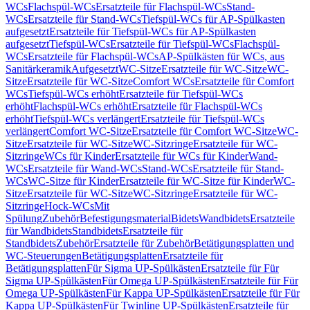
WCs
Flachspül-WCs
Ersatzteile für Flachspül-WCs
Stand-
WCs
Ersatzteile für Stand-WCs
Tiefspül-WCs für AP-Spülkasten
aufgesetzt
Ersatzteile für Tiefspül-WCs für AP-Spülkasten
aufgesetzt
Tiefspül-WCs
Ersatzteile für Tiefspül-WCs
Flachspül-
WCs
Ersatzteile für Flachspül-WCs
AP-Spülkästen für WCs, aus
Sanitärkeramik
Aufgesetzt
WC-Sitze
Ersatzteile für WC-Sitze
WC-
Sitze
Ersatzteile für WC-Sitze
Comfort WCs
Ersatzteile für Comfort
WCs
Tiefspül-WCs erhöht
Ersatzteile für Tiefspül-WCs
erhöht
Flachspül-WCs erhöht
Ersatzteile für Flachspül-WCs
erhöht
Tiefspül-WCs verlängert
Ersatzteile für Tiefspül-WCs
verlängert
Comfort WC-Sitze
Ersatzteile für Comfort WC-Sitze
WC-
Sitze
Ersatzteile für WC-Sitze
WC-Sitzringe
Ersatzteile für WC-
Sitzringe
WCs für Kinder
Ersatzteile für WCs für Kinder
Wand-
WCs
Ersatzteile für Wand-WCs
Stand-WCs
Ersatzteile für Stand-
WCs
WC-Sitze für Kinder
Ersatzteile für WC-Sitze für Kinder
WC-
Sitze
Ersatzteile für WC-Sitze
WC-Sitzringe
Ersatzteile für WC-
Sitzringe
Hock-WCs
Mit
Spülung
Zubehör
Befestigungsmaterial
Bidets
Wandbidets
Ersatzteile
für Wandbidets
Standbidets
Ersatzteile für
Standbidets
Zubehör
Ersatzteile für Zubehör
Betätigungsplatten und
WC-Steuerungen
Betätigungsplatten
Ersatzteile für
Betätigungsplatten
Für Sigma UP-Spülkästen
Ersatzteile für Für
Sigma UP-Spülkästen
Für Omega UP-Spülkästen
Ersatzteile für Für
Omega UP-Spülkästen
Für Kappa UP-Spülkästen
Ersatzteile für Für
Kappa UP-Spülkästen
Für Twinline UP-Spülkästen
Ersatzteile für