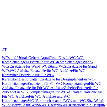
AT
WCs und Urinale
Geberit AquaClean Dusch-WCs
WC-
Komplettanlagen
Ersatzteile für WC-Komplettanlagen
Wand-
WCs
Ersatzteile für Wand-WCs
Stand-WCs
Ersatzteile für Stand-
WCs
WC-Aufsätze
Ersatzteile für WC-Aufsätze
Für WC-
Keramiken
Ersatzteile für Für WC-
Keramiken
Designplatten
Ersatzteile für Designplatten
Für WC-
Komplettanlagen
Ersatzteile für Für WC-Komplettanlagen
Für WC-
Aufsätze
Ersatzteile für Für WC-Aufsätze
Zubehör
Ersatzteile für
Zubehör
Für WC-Komplettanlagen
Für WC-Aufsätze
Ersatzteile für
Für WC-Aufsätze
Für WC-Aufsätze und WC-
Komplettanlagen
WCs
Verbrauchsmaterial
WCs und WC-Sitze
Wand-
WCs
Ersatzteile für Wand-WCs
Tiefspül-WCs
Ersatzteile für Tiefspül-