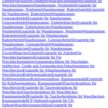
Zubehör
Steckdosen
Armaturen
Waschtischarmaturen
Ersatzteile für
Waschtischarmaturen
Standmontage, Netzbetrieb
Ersatzteile für
Standmontage, Netzbetrieb
Standmontage, Batteriebetrieb
Ersatzteile
für Standmontage, Batteriebetrieb
Standmontage,
Generatorbetrieb
Ersatzteile für Standmontage,
Generatorbetrieb
Standmontage, Einhebelmischer
Ersatzteile für
Standmontage, Einhebelmischer
Wandmontage,
Netzbetrieb
Ersatzteile für Wandmontage, Netzbetrieb
Wandmontage,
Batteriebetrieb
Ersatzteile für Wandmontage,
Batteriebetrieb
Wandmontage, Generatorbetrieb
Ersatzteile für
Wandmontage, Generatorbetrieb
Wandmontage,
Zweigriffmischer
Ersatzteile für Wandmontage,
Zweigriffmischer
Zubehör
Ersatzteile für Zubehör
Für
Waschtischarmaturen
Ersatzteile für Für
Waschtischarmaturen
Apparateanschlüsse für Waschplatz,
Spülbecken, Geräte und Ausgussbecken
Ablaufgarnituren für
Waschbecken
Ersatzteile für Ablaufgarnituren für
Waschbecken
Rohrbogensiphons
Ersatzteile für
Rohrbogensiphons
Rohrbogensiphons, Raumsparmodell
Ersatzteile
für Rohrbogensiphons, Raumsparmodell
Tauchrohrsiphons für
Waschbecken
Ersatzteile für Tauchrohrsiphons für
Waschbecken
Tauchrohrsiphons für Waschbecken,
Raumsparmodell
Ersatzteile für Tauchrohrsiphons für Waschbecken,
Raumsparmodell
UP-Siphons
Ersatzteile für UP-
Siphons
Waschbeckenanschlüsse
Ersatzteile für