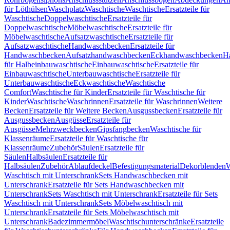
für Löthülsen
Waschplatz
Waschtische
Waschtische
Ersatzteile für
Waschtische
Doppelwaschtische
Ersatzteile für
Doppelwaschtische
Möbelwaschtische
Ersatzteile für
Möbelwaschtische
Aufsatzwaschtische
Ersatzteile für
Aufsatzwaschtische
Handwaschbecken
Ersatzteile für
Handwaschbecken
Aufsatzhandwaschbecken
Eckhandwaschbecken
H
für Halbeinbauwaschtische
Einbauwaschtische
Ersatzteile für
Einbauwaschtische
Unterbauwaschtische
Ersatzteile für
Unterbauwaschtische
Eckwaschtische
Waschtische
Comfort
Waschtische für Kinder
Ersatzteile für Waschtische für
Kinder
Waschtische
Waschrinnen
Ersatzteile für Waschrinnen
Weitere
Becken
Ersatzteile für Weitere Becken
Ausgussbecken
Ersatzteile für
Ausgussbecken
Ausgüsse
Ersatzteile für
Ausgüsse
Mehrzweckbecken
Gipsfangbecken
Waschtische für
Klassenräume
Ersatzteile für Waschtische für
Klassenräume
Zubehör
Säulen
Ersatzteile für
Säulen
Halbsäulen
Ersatzteile für
Halbsäulen
Zubehör
Ablaufdeckel
Befestigungsmaterial
Dekorblenden
W
Waschtisch mit Unterschrank
Sets Handwaschbecken mit
Unterschrank
Ersatzteile für Sets Handwaschbecken mit
Unterschrank
Sets Waschtisch mit Unterschrank
Ersatzteile für Sets
Waschtisch mit Unterschrank
Sets Möbelwaschtisch mit
Unterschrank
Ersatzteile für Sets Möbelwaschtisch mit
Unterschrank
Badezimmermöbel
Waschtischunterschränke
Ersatzteile