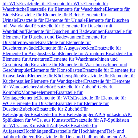
für WCs
Ersatzteile für Elemente für WCs
Elemente für
Waschtische
Ersatzteile für Elemente für Waschtische
Elemente für
Bidets
Ersatzteile für Elemente für Bidets
Elemente für
Urinale
Ersatzteile für Elemente für Urinale
Elemente für Duschen
mit Wandablauf
Ersatzteile für Elemente für Duschen mit
Wandablauf
Elemente für Duschen und Badewannen
Ersatzteile für
Elemente für Duschen und Badewannen
Elemente für
Duschtrennwände
Ersatzteile für Elemente für
Duschtrennwände
Elemente für Ausgussbecken
Ersatzteile für
Elemente für Ausgussbecken
Elemente für Armaturen
Ersatzteile für
Elemente für Armaturen
Elemente für Waschmaschinen und
Geschirrspüler
Ersatzteile für Elemente für Waschmaschinen und
Geschirrspüler
Elemente für Konsollasten
Ersatzteile für Elemente für
Konsollasten
Elemente für Küchenspülen
Ersatzteile für Elemente für
Küchenspülen
Elemente für Wandspeicher
Ersatzteile für Elemente
für Wandspeicher
Zubehör
Ersatzteile für Zubehör
Geberit
Kombifix
Montageelemente
Ersatzteile für
Montageelemente
Elemente für WCs
Ersatzteile für Elemente für
WCs
Elemente für Duschen
Ersatzteile für Elemente für
Duschen
Zubehör
Ersatzteile für Zubehör
Für
Befestigungen
Ersatzteile für Für Befestigungen
AP-Spülkästen
AP-
Spülkästen für WCs, aus Kunststoff
Ersatzteile für AP-Spülkästen
für WCs, aus Kunststoff
Aufgesetzt
Ersatzteile für
Aufgesetzt
Hochhängend
Ersatzteile für Hochhängend
Tief- und
halbhochhängend
Ersatzteile für Tief- und halbhochhängend
AP-