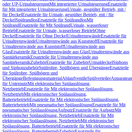
oder UP-Urinalsteuerung
Mit integrierter Urinalsteuerung
Ersatzteile
für Mit integrierter Urinalsteuerung
Urinale, gespülter Betrieb, mit /
für Deckel
Ersatzteile für Urinale, gespülter Betrieb, mit / für
Deckel
Spülrandlos
Ersatzteile für Spülrandlos
Mit
Spülrand
Ersatzteile für Mit Spülrand
Urinale, wasserloser
Betrieb
Ersatzteile für Urinale, wasserloser Betrieb
Ohne
Deckel
Ersatzteile für Ohne Deckel
Urinaltrennwände
Ersatzteile für
Urinaltrennwände
Urinaltrennwände aus Kunststoff
Ersatzteile für
Urinaltrennwände aus Kunststoff
Urinaltrennwände aus
Glas
Ersatzteile für Urinaltrennwände aus Glas
Urinaltrennwände aus
Sanitärkeramik
Ersatzteile für Urinaltrennwände aus
Sanitärkeramik
Zubehör
Ersatzteile für Zubehör
Urinaldeckel
Siphons
und Siphonzubehör
Spülrohre, Spülbögen und Übergänge
Ersatzteile
für Spülrohre, Spülbögen und
Übergänge
Befestigungsmaterial
Ablaufventile
Spülverteiler
Apparatean
für Unterputz
Mit elektronischer Spülauslösung,
Netzbetrieb
Ersatzteile für Mit elektronischer Spülauslösung,
Netzbetrieb
Mit elektronischer Spülauslösung,
Batteriebetrieb
Ersatzteile für Mit elektronischer Spülauslösung,
Batteriebetrieb
Mit pneumatischer Spülauslösung
Ersatzteile für Mit
pneumatischer Spülauslösung
Aufputz
Ersatzteile für Aufputz
Mit
elektronischer Spülauslösung, Netzbetrieb
Ersatzteile für Mit
elektronischer Spülauslösung, Netzbetrieb
Mit elektronischer
Spülauslösung, Batteriebetrieb
Ersatzteile für Mit elektronischer
Spülauslösung, Batteriebetrieb
Zubehör
Ersatzteile für