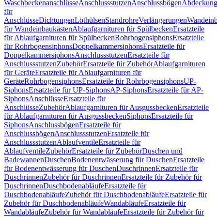
Waschbeckenanschlüsse
Anschlussstutzen
Anschlussbögen
Abdeckung
für
Anschlüsse
Dichtungen
Löthülsen
Standrohre
Verlängerungen
Wandeinb
für Wandeinbaukästen
Ablaufgarnituren für Spülbecken
Ersatzteile
für Ablaufgarnituren für Spülbecken
Rohrbogensiphons
Ersatzteile
für Rohrbogensiphons
Doppelkammersiphons
Ersatzteile für
Doppelkammersiphons
Anschlussstutzen
Ersatzteile für
Anschlussstutzen
Zubehör
Ersatzteile für Zubehör
Ablaufgarnituren
für Geräte
Ersatzteile für Ablaufgarnituren für
Geräte
Rohrbogensiphons
Ersatzteile für Rohrbogensiphons
UP-
Siphons
Ersatzteile für UP-Siphons
AP-Siphons
Ersatzteile für AP-
Siphons
Anschlüsse
Ersatzteile für
Anschlüsse
Zubehör
Ablaufgarnituren für Ausgussbecken
Ersatzteile
für Ablaufgarnituren für Ausgussbecken
Siphons
Ersatzteile für
Siphons
Anschlussbögen
Ersatzteile für
Anschlussbögen
Anschlussstutzen
Ersatzteile für
Anschlussstutzen
Ablaufventile
Ersatzteile für
Ablaufventile
Zubehör
Ersatzteile für Zubehör
Duschen und
Badewannen
Duschen
Bodenentwässerung für Duschen
Ersatzteile
für Bodenentwässerung für Duschen
Duschrinnen
Ersatzteile für
Duschrinnen
Zubehör für Duschrinnen
Ersatzteile für Zubehör für
Duschrinnen
Duschbodenabläufe
Ersatzteile für
Duschbodenabläufe
Zubehör für Duschbodenabläufe
Ersatzteile für
Zubehör für Duschbodenabläufe
Wandabläufe
Ersatzteile für
Wandabläufe
Zubehör für Wandabläufe
Ersatzteile für Zubehör für