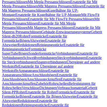
Pressanschlüssen
Mit Mepla Pressanschlüssen
Ersatzteile für Mit
Mepla Pressanschlüssen
Mit Mapress Pressanschlüssen
Ersatzteile für
Mit Mapress Pressanschlüssen
Kugelhähne für UP-
Montage
Ersatzteile für Kugelhähne für UP-Montage
Mit FlowFit
Pressanschlüssen
Ersatzteile für Mit FlowFit Pressanschlüssen
Mit
Mepla Pressanschlüssen
Ersatzteile für Mit Mepla
Pressanschlüssen
Mit Mapress Pressanschlüssen
Ersatzteile für Mit
Mapress Pressanschlüssen
Gebäude-Entwässerungssysteme
Geberit
Silent-db20
Rohre
Formstücke
Ersatzteile für
Formstücke
Bögen
Abzweige
Ersatzteile für
Abzweige
Reduktionen
Reinigungsstücke
Ersatzteile für
Reinigungsstücke
Formstücke
SuperTube
Bögen
Sonderformstücke
Verbindungen
Ersatzteile für
Verbindungen
Schweißverbindungen
Steckverbindungen
Ersatzteile
für Steckverbindungen
Spannverbindungen
Übergänge auf andere
Werkstoffe
Ersatzteile für Übergänge auf andere
Werkstoffe
Apparateanschlüsse
Ersatzteile für
Apparateanschlüsse
Anschlussbögen
Ersatzteile für
Anschlussbögen
Anschlusssteckmuffen
Ersatzteile für
Anschlusssteckmuffen
Zubehör
Rohrschellen
Befestigungen für
Rohrschellen
Verschlüsse
Dichtungen
Verbrauchsmaterial
Geberit
Silent-PP
Rohre
Ersatzteile für Rohre
Formstücke
Ersatzteile für
Formstücke
Bögen
Ersatzteile für Bögen
Abzweige
Ersatzteile für
Abzweige
Reduktionen
Ersatzteile für
Reduktionen
Reinigungsstücke
Ersatzteile für