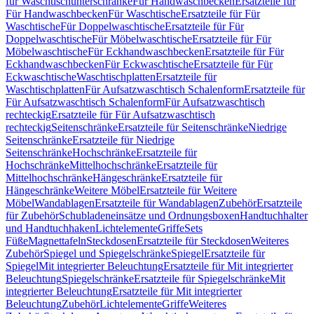
für Waschtischunterschränke
Für Handwaschbecken
Ersatzteile für
Für Handwaschbecken
Für Waschtische
Ersatzteile für Für
Waschtische
Für Doppelwaschtische
Ersatzteile für Für
Doppelwaschtische
Für Möbelwaschtische
Ersatzteile für Für
Möbelwaschtische
Für Eckhandwaschbecken
Ersatzteile für Für
Eckhandwaschbecken
Für Eckwaschtische
Ersatzteile für Für
Eckwaschtische
Waschtischplatten
Ersatzteile für
Waschtischplatten
Für Aufsatzwaschtisch Schalenform
Ersatzteile für
Für Aufsatzwaschtisch Schalenform
Für Aufsatzwaschtisch
rechteckig
Ersatzteile für Für Aufsatzwaschtisch
rechteckig
Seitenschränke
Ersatzteile für Seitenschränke
Niedrige
Seitenschränke
Ersatzteile für Niedrige
Seitenschränke
Hochschränke
Ersatzteile für
Hochschränke
Mittelhochschränke
Ersatzteile für
Mittelhochschränke
Hängeschränke
Ersatzteile für
Hängeschränke
Weitere Möbel
Ersatzteile für Weitere
Möbel
Wandablagen
Ersatzteile für Wandablagen
Zubehör
Ersatzteile
für Zubehör
Schubladeneinsätze und Ordnungsboxen
Handtuchhalter
und Handtuchhaken
Lichtelemente
Griffe
Sets
Füße
Magnettafeln
Steckdosen
Ersatzteile für Steckdosen
Weiteres
Zubehör
Spiegel und Spiegelschränke
Spiegel
Ersatzteile für
Spiegel
Mit integrierter Beleuchtung
Ersatzteile für Mit integrierter
Beleuchtung
Spiegelschränke
Ersatzteile für Spiegelschränke
Mit
integrierter Beleuchtung
Ersatzteile für Mit integrierter
Beleuchtung
Zubehör
Lichtelemente
Griffe
Weiteres