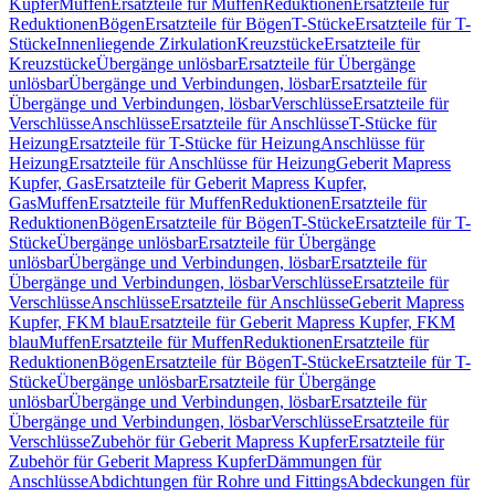
Kupfer
Muffen
Ersatzteile für Muffen
Reduktionen
Ersatzteile für
Reduktionen
Bögen
Ersatzteile für Bögen
T-Stücke
Ersatzteile für T-
Stücke
Innenliegende Zirkulation
Kreuzstücke
Ersatzteile für
Kreuzstücke
Übergänge unlösbar
Ersatzteile für Übergänge
unlösbar
Übergänge und Verbindungen, lösbar
Ersatzteile für
Übergänge und Verbindungen, lösbar
Verschlüsse
Ersatzteile für
Verschlüsse
Anschlüsse
Ersatzteile für Anschlüsse
T-Stücke für
Heizung
Ersatzteile für T-Stücke für Heizung
Anschlüsse für
Heizung
Ersatzteile für Anschlüsse für Heizung
Geberit Mapress
Kupfer, Gas
Ersatzteile für Geberit Mapress Kupfer,
Gas
Muffen
Ersatzteile für Muffen
Reduktionen
Ersatzteile für
Reduktionen
Bögen
Ersatzteile für Bögen
T-Stücke
Ersatzteile für T-
Stücke
Übergänge unlösbar
Ersatzteile für Übergänge
unlösbar
Übergänge und Verbindungen, lösbar
Ersatzteile für
Übergänge und Verbindungen, lösbar
Verschlüsse
Ersatzteile für
Verschlüsse
Anschlüsse
Ersatzteile für Anschlüsse
Geberit Mapress
Kupfer, FKM blau
Ersatzteile für Geberit Mapress Kupfer, FKM
blau
Muffen
Ersatzteile für Muffen
Reduktionen
Ersatzteile für
Reduktionen
Bögen
Ersatzteile für Bögen
T-Stücke
Ersatzteile für T-
Stücke
Übergänge unlösbar
Ersatzteile für Übergänge
unlösbar
Übergänge und Verbindungen, lösbar
Ersatzteile für
Übergänge und Verbindungen, lösbar
Verschlüsse
Ersatzteile für
Verschlüsse
Zubehör für Geberit Mapress Kupfer
Ersatzteile für
Zubehör für Geberit Mapress Kupfer
Dämmungen für
Anschlüsse
Abdichtungen für Rohre und Fittings
Abdeckungen für