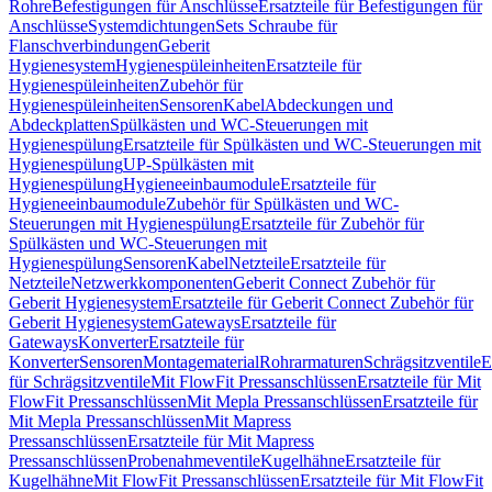
Rohre
Befestigungen für Anschlüsse
Ersatzteile für Befestigungen für
Anschlüsse
Systemdichtungen
Sets Schraube für
Flanschverbindungen
Geberit
Hygienesystem
Hygienespüleinheiten
Ersatzteile für
Hygienespüleinheiten
Zubehör für
Hygienespüleinheiten
Sensoren
Kabel
Abdeckungen und
Abdeckplatten
Spülkästen und WC-Steuerungen mit
Hygienespülung
Ersatzteile für Spülkästen und WC-Steuerungen mit
Hygienespülung
UP-Spülkästen mit
Hygienespülung
Hygieneeinbaumodule
Ersatzteile für
Hygieneeinbaumodule
Zubehör für Spülkästen und WC-
Steuerungen mit Hygienespülung
Ersatzteile für Zubehör für
Spülkästen und WC-Steuerungen mit
Hygienespülung
Sensoren
Kabel
Netzteile
Ersatzteile für
Netzteile
Netzwerkkomponenten
Geberit Connect Zubehör für
Geberit Hygienesystem
Ersatzteile für Geberit Connect Zubehör für
Geberit Hygienesystem
Gateways
Ersatzteile für
Gateways
Konverter
Ersatzteile für
Konverter
Sensoren
Montagematerial
Rohrarmaturen
Schrägsitzventile
E
für Schrägsitzventile
Mit FlowFit Pressanschlüssen
Ersatzteile für Mit
FlowFit Pressanschlüssen
Mit Mepla Pressanschlüssen
Ersatzteile für
Mit Mepla Pressanschlüssen
Mit Mapress
Pressanschlüssen
Ersatzteile für Mit Mapress
Pressanschlüssen
Probenahmeventile
Kugelhähne
Ersatzteile für
Kugelhähne
Mit FlowFit Pressanschlüssen
Ersatzteile für Mit FlowFit