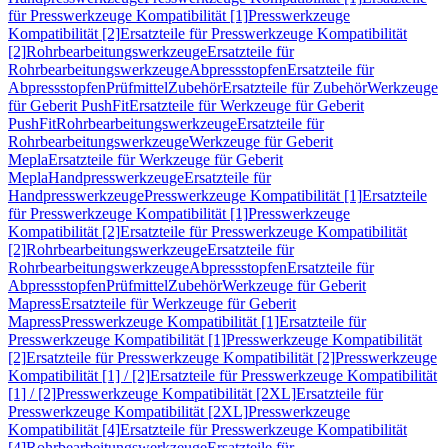
für Presswerkzeuge Kompatibilität [1]
Presswerkzeuge
Kompatibilität [2]
Ersatzteile für Presswerkzeuge Kompatibilität
[2]
Rohrbearbeitungswerkzeuge
Ersatzteile für
Rohrbearbeitungswerkzeuge
Abpressstopfen
Ersatzteile für
Abpressstopfen
Prüfmittel
Zubehör
Ersatzteile für Zubehör
Werkzeuge
für Geberit PushFit
Ersatzteile für Werkzeuge für Geberit
PushFit
Rohrbearbeitungswerkzeuge
Ersatzteile für
Rohrbearbeitungswerkzeuge
Werkzeuge für Geberit
Mepla
Ersatzteile für Werkzeuge für Geberit
Mepla
Handpresswerkzeuge
Ersatzteile für
Handpresswerkzeuge
Presswerkzeuge Kompatibilität [1]
Ersatzteile
für Presswerkzeuge Kompatibilität [1]
Presswerkzeuge
Kompatibilität [2]
Ersatzteile für Presswerkzeuge Kompatibilität
[2]
Rohrbearbeitungswerkzeuge
Ersatzteile für
Rohrbearbeitungswerkzeuge
Abpressstopfen
Ersatzteile für
Abpressstopfen
Prüfmittel
Zubehör
Werkzeuge für Geberit
Mapress
Ersatzteile für Werkzeuge für Geberit
Mapress
Presswerkzeuge Kompatibilität [1]
Ersatzteile für
Presswerkzeuge Kompatibilität [1]
Presswerkzeuge Kompatibilität
[2]
Ersatzteile für Presswerkzeuge Kompatibilität [2]
Presswerkzeuge
Kompatibilität [1] / [2]
Ersatzteile für Presswerkzeuge Kompatibilität
[1] / [2]
Presswerkzeuge Kompatibilität [2XL]
Ersatzteile für
Presswerkzeuge Kompatibilität [2XL]
Presswerkzeuge
Kompatibilität [4]
Ersatzteile für Presswerkzeuge Kompatibilität
[4]
Rohrbearbeitungswerkzeuge
Ersatzteile für