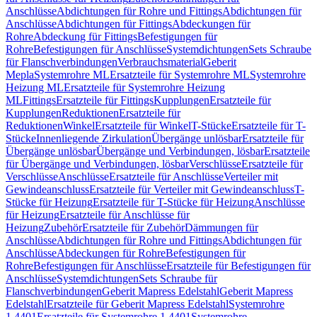
Anschlüsse
Abdichtungen für Rohre und Fittings
Abdichtungen für
Anschlüsse
Abdichtungen für Fittings
Abdeckungen für
Rohre
Abdeckung für Fittings
Befestigungen für
Rohre
Befestigungen für Anschlüsse
Systemdichtungen
Sets Schraube
für Flanschverbindungen
Verbrauchsmaterial
Geberit
Mepla
Systemrohre ML
Ersatzteile für Systemrohre ML
Systemrohre
Heizung ML
Ersatzteile für Systemrohre Heizung
ML
Fittings
Ersatzteile für Fittings
Kupplungen
Ersatzteile für
Kupplungen
Reduktionen
Ersatzteile für
Reduktionen
Winkel
Ersatzteile für Winkel
T-Stücke
Ersatzteile für T-
Stücke
Innenliegende Zirkulation
Übergänge unlösbar
Ersatzteile für
Übergänge unlösbar
Übergänge und Verbindungen, lösbar
Ersatzteile
für Übergänge und Verbindungen, lösbar
Verschlüsse
Ersatzteile für
Verschlüsse
Anschlüsse
Ersatzteile für Anschlüsse
Verteiler mit
Gewindeanschluss
Ersatzteile für Verteiler mit Gewindeanschluss
T-
Stücke für Heizung
Ersatzteile für T-Stücke für Heizung
Anschlüsse
für Heizung
Ersatzteile für Anschlüsse für
Heizung
Zubehör
Ersatzteile für Zubehör
Dämmungen für
Anschlüsse
Abdichtungen für Rohre und Fittings
Abdichtungen für
Anschlüsse
Abdeckungen für Rohre
Befestigungen für
Rohre
Befestigungen für Anschlüsse
Ersatzteile für Befestigungen für
Anschlüsse
Systemdichtungen
Sets Schraube für
Flanschverbindungen
Geberit Mapress Edelstahl
Geberit Mapress
Edelstahl
Ersatzteile für Geberit Mapress Edelstahl
Systemrohre
1.4401
Ersatzteile für Systemrohre 1.4401
Systemrohre