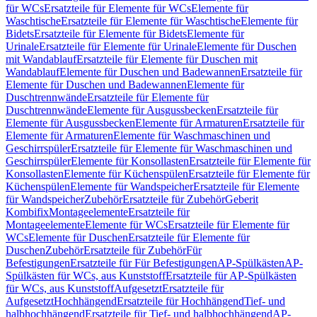
für WCs
Ersatzteile für Elemente für WCs
Elemente für
Waschtische
Ersatzteile für Elemente für Waschtische
Elemente für
Bidets
Ersatzteile für Elemente für Bidets
Elemente für
Urinale
Ersatzteile für Elemente für Urinale
Elemente für Duschen
mit Wandablauf
Ersatzteile für Elemente für Duschen mit
Wandablauf
Elemente für Duschen und Badewannen
Ersatzteile für
Elemente für Duschen und Badewannen
Elemente für
Duschtrennwände
Ersatzteile für Elemente für
Duschtrennwände
Elemente für Ausgussbecken
Ersatzteile für
Elemente für Ausgussbecken
Elemente für Armaturen
Ersatzteile für
Elemente für Armaturen
Elemente für Waschmaschinen und
Geschirrspüler
Ersatzteile für Elemente für Waschmaschinen und
Geschirrspüler
Elemente für Konsollasten
Ersatzteile für Elemente für
Konsollasten
Elemente für Küchenspülen
Ersatzteile für Elemente für
Küchenspülen
Elemente für Wandspeicher
Ersatzteile für Elemente
für Wandspeicher
Zubehör
Ersatzteile für Zubehör
Geberit
Kombifix
Montageelemente
Ersatzteile für
Montageelemente
Elemente für WCs
Ersatzteile für Elemente für
WCs
Elemente für Duschen
Ersatzteile für Elemente für
Duschen
Zubehör
Ersatzteile für Zubehör
Für
Befestigungen
Ersatzteile für Für Befestigungen
AP-Spülkästen
AP-
Spülkästen für WCs, aus Kunststoff
Ersatzteile für AP-Spülkästen
für WCs, aus Kunststoff
Aufgesetzt
Ersatzteile für
Aufgesetzt
Hochhängend
Ersatzteile für Hochhängend
Tief- und
halbhochhängend
Ersatzteile für Tief- und halbhochhängend
AP-