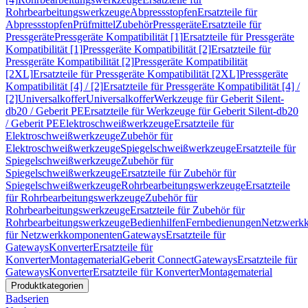
Rohrbearbeitungswerkzeuge
Abpressstopfen
Ersatzteile für
Abpressstopfen
Prüfmittel
Zubehör
Pressgeräte
Ersatzteile für
Pressgeräte
Pressgeräte Kompatibilität [1]
Ersatzteile für Pressgeräte
Kompatibilität [1]
Pressgeräte Kompatibilität [2]
Ersatzteile für
Pressgeräte Kompatibilität [2]
Pressgeräte Kompatibilität
[2XL]
Ersatzteile für Pressgeräte Kompatibilität [2XL]
Pressgeräte
Kompatibilität [4] / [2]
Ersatzteile für Pressgeräte Kompatibilität [4] /
[2]
Universalkoffer
Universalkoffer
Werkzeuge für Geberit Silent-
db20 / Geberit PE
Ersatzteile für Werkzeuge für Geberit Silent-db20
/ Geberit PE
Elektroschweißwerkzeuge
Ersatzteile für
Elektroschweißwerkzeuge
Zubehör für
Elektroschweißwerkzeuge
Spiegelschweißwerkzeuge
Ersatzteile für
Spiegelschweißwerkzeuge
Zubehör für
Spiegelschweißwerkzeuge
Ersatzteile für Zubehör für
Spiegelschweißwerkzeuge
Rohrbearbeitungswerkzeuge
Ersatzteile
für Rohrbearbeitungswerkzeuge
Zubehör für
Rohrbearbeitungswerkzeuge
Ersatzteile für Zubehör für
Rohrbearbeitungswerkzeuge
Bedienhilfen
Fernbedienungen
Netzwerk
für Netzwerkkomponenten
Gateways
Ersatzteile für
Gateways
Konverter
Ersatzteile für
Konverter
Montagematerial
Geberit Connect
Gateways
Ersatzteile für
Gateways
Konverter
Ersatzteile für Konverter
Montagematerial
Produktkategorien
Badserien