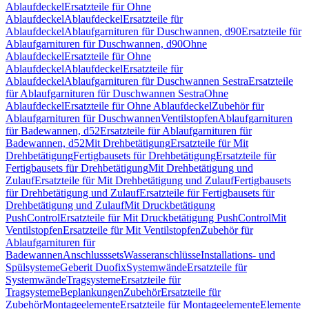
Ablaufdeckel
Ersatzteile für Ohne
Ablaufdeckel
Ablaufdeckel
Ersatzteile für
Ablaufdeckel
Ablaufgarnituren für Duschwannen, d90
Ersatzteile für
Ablaufgarnituren für Duschwannen, d90
Ohne
Ablaufdeckel
Ersatzteile für Ohne
Ablaufdeckel
Ablaufdeckel
Ersatzteile für
Ablaufdeckel
Ablaufgarnituren für Duschwannen Sestra
Ersatzteile
für Ablaufgarnituren für Duschwannen Sestra
Ohne
Ablaufdeckel
Ersatzteile für Ohne Ablaufdeckel
Zubehör für
Ablaufgarnituren für Duschwannen
Ventilstopfen
Ablaufgarnituren
für Badewannen, d52
Ersatzteile für Ablaufgarnituren für
Badewannen, d52
Mit Drehbetätigung
Ersatzteile für Mit
Drehbetätigung
Fertigbausets für Drehbetätigung
Ersatzteile für
Fertigbausets für Drehbetätigung
Mit Drehbetätigung und
Zulauf
Ersatzteile für Mit Drehbetätigung und Zulauf
Fertigbausets
für Drehbetätigung und Zulauf
Ersatzteile für Fertigbausets für
Drehbetätigung und Zulauf
Mit Druckbetätigung
PushControl
Ersatzteile für Mit Druckbetätigung PushControl
Mit
Ventilstopfen
Ersatzteile für Mit Ventilstopfen
Zubehör für
Ablaufgarnituren für
Badewannen
Anschlusssets
Wasseranschlüsse
Installations- und
Spülsysteme
Geberit Duofix
Systemwände
Ersatzteile für
Systemwände
Tragsysteme
Ersatzteile für
Tragsysteme
Beplankungen
Zubehör
Ersatzteile für
Zubehör
Montageelemente
Ersatzteile für Montageelemente
Elemente