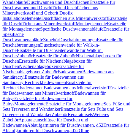
Wandabläufe
Duschwannen und Duschflächen
Ersatzteile für
Duschwannen und Duschflächen
Duschflächen aus
Mineralwerkstoff und Geberit Duofix
Installationselemente
Duschflächen aus Mineralwerkstoff
Ersatzteile
für Duschflächen aus Mineralwerkstoff
Montagelemente
Ersatzteile
für Montagelemente
Spezifische Duschwannenabläufe
Ersatzteile für
Spezifische
Duschwannenabläufe
Zubehör
Duschabtrennungen
Ersatzteile für
Duschabtrennungen
Duschseitenwände für Walk-in-
Dusche
Ersatzteile für Duschseitenwände für Walk-in-
Dusche
Zubehör
Ersatzteile für Zubehör
Nischenablageboxen für
Duschen
Ersatzteile für Nischenablageboxen für
Duschen
Nischenablageboxen
Ersatzteile für
Nischenablageboxen
Zubehör
Badewannen
Badewannen aus
Sanitäracryl
Ersatzteile für Badewannen aus
Sanitäracryl
Rechteckbadewannen
Ersatzteile für
Rechteckbadewannen
Badewannen aus Mineralwerkstoff
Ersatzteile
für Badewannen aus Mineralwerkstoff
Badewannen für
Babys
Ersatzteile für Badewannen für
Babys
Montagelemente
Ersatzteile für Montagelemente
Sets Füße und
Sets Traversen und Wandanker
Ersatzteile für Sets Füße und Sets
Traversen und Wandanker
Zubehör
Reparatursets
Weiteres
Zubehör
Apparateanschlüsse für Duschen und
Badewannen
Ablaufgarnituren für Duschwannen, d52
Ersatzteile für
Ablaufgarnituren für Duschwannen, d52
Ohne