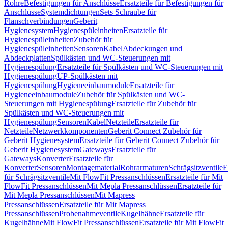
Rohre
Befestigungen für Anschlüsse
Ersatzteile für Befestigungen für
Anschlüsse
Systemdichtungen
Sets Schraube für
Flanschverbindungen
Geberit
Hygienesystem
Hygienespüleinheiten
Ersatzteile für
Hygienespüleinheiten
Zubehör für
Hygienespüleinheiten
Sensoren
Kabel
Abdeckungen und
Abdeckplatten
Spülkästen und WC-Steuerungen mit
Hygienespülung
Ersatzteile für Spülkästen und WC-Steuerungen mit
Hygienespülung
UP-Spülkästen mit
Hygienespülung
Hygieneeinbaumodule
Ersatzteile für
Hygieneeinbaumodule
Zubehör für Spülkästen und WC-
Steuerungen mit Hygienespülung
Ersatzteile für Zubehör für
Spülkästen und WC-Steuerungen mit
Hygienespülung
Sensoren
Kabel
Netzteile
Ersatzteile für
Netzteile
Netzwerkkomponenten
Geberit Connect Zubehör für
Geberit Hygienesystem
Ersatzteile für Geberit Connect Zubehör für
Geberit Hygienesystem
Gateways
Ersatzteile für
Gateways
Konverter
Ersatzteile für
Konverter
Sensoren
Montagematerial
Rohrarmaturen
Schrägsitzventile
E
für Schrägsitzventile
Mit FlowFit Pressanschlüssen
Ersatzteile für Mit
FlowFit Pressanschlüssen
Mit Mepla Pressanschlüssen
Ersatzteile für
Mit Mepla Pressanschlüssen
Mit Mapress
Pressanschlüssen
Ersatzteile für Mit Mapress
Pressanschlüssen
Probenahmeventile
Kugelhähne
Ersatzteile für
Kugelhähne
Mit FlowFit Pressanschlüssen
Ersatzteile für Mit FlowFit