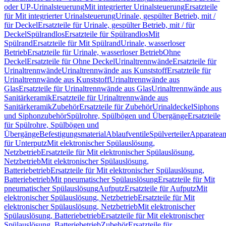
oder UP-Urinalsteuerung
Mit integrierter Urinalsteuerung
Ersatzteile
für Mit integrierter Urinalsteuerung
Urinale, gespülter Betrieb, mit /
für Deckel
Ersatzteile für Urinale, gespülter Betrieb, mit / für
Deckel
Spülrandlos
Ersatzteile für Spülrandlos
Mit
Spülrand
Ersatzteile für Mit Spülrand
Urinale, wasserloser
Betrieb
Ersatzteile für Urinale, wasserloser Betrieb
Ohne
Deckel
Ersatzteile für Ohne Deckel
Urinaltrennwände
Ersatzteile für
Urinaltrennwände
Urinaltrennwände aus Kunststoff
Ersatzteile für
Urinaltrennwände aus Kunststoff
Urinaltrennwände aus
Glas
Ersatzteile für Urinaltrennwände aus Glas
Urinaltrennwände aus
Sanitärkeramik
Ersatzteile für Urinaltrennwände aus
Sanitärkeramik
Zubehör
Ersatzteile für Zubehör
Urinaldeckel
Siphons
und Siphonzubehör
Spülrohre, Spülbögen und Übergänge
Ersatzteile
für Spülrohre, Spülbögen und
Übergänge
Befestigungsmaterial
Ablaufventile
Spülverteiler
Apparatean
für Unterputz
Mit elektronischer Spülauslösung,
Netzbetrieb
Ersatzteile für Mit elektronischer Spülauslösung,
Netzbetrieb
Mit elektronischer Spülauslösung,
Batteriebetrieb
Ersatzteile für Mit elektronischer Spülauslösung,
Batteriebetrieb
Mit pneumatischer Spülauslösung
Ersatzteile für Mit
pneumatischer Spülauslösung
Aufputz
Ersatzteile für Aufputz
Mit
elektronischer Spülauslösung, Netzbetrieb
Ersatzteile für Mit
elektronischer Spülauslösung, Netzbetrieb
Mit elektronischer
Spülauslösung, Batteriebetrieb
Ersatzteile für Mit elektronischer
Spülauslösung, Batteriebetrieb
Zubehör
Ersatzteile für