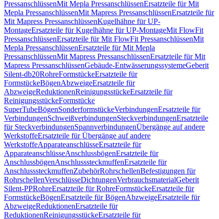
Pressanschlüssen
Mit Mepla Pressanschlüssen
Ersatzteile für Mit
Mepla Pressanschlüssen
Mit Mapress Pressanschlüssen
Ersatzteile für
Mit Mapress Pressanschlüssen
Kugelhähne für UP-
Montage
Ersatzteile für Kugelhähne für UP-Montage
Mit FlowFit
Pressanschlüssen
Ersatzteile für Mit FlowFit Pressanschlüssen
Mit
Mepla Pressanschlüssen
Ersatzteile für Mit Mepla
Pressanschlüssen
Mit Mapress Pressanschlüssen
Ersatzteile für Mit
Mapress Pressanschlüssen
Gebäude-Entwässerungssysteme
Geberit
Silent-db20
Rohre
Formstücke
Ersatzteile für
Formstücke
Bögen
Abzweige
Ersatzteile für
Abzweige
Reduktionen
Reinigungsstücke
Ersatzteile für
Reinigungsstücke
Formstücke
SuperTube
Bögen
Sonderformstücke
Verbindungen
Ersatzteile für
Verbindungen
Schweißverbindungen
Steckverbindungen
Ersatzteile
für Steckverbindungen
Spannverbindungen
Übergänge auf andere
Werkstoffe
Ersatzteile für Übergänge auf andere
Werkstoffe
Apparateanschlüsse
Ersatzteile für
Apparateanschlüsse
Anschlussbögen
Ersatzteile für
Anschlussbögen
Anschlusssteckmuffen
Ersatzteile für
Anschlusssteckmuffen
Zubehör
Rohrschellen
Befestigungen für
Rohrschellen
Verschlüsse
Dichtungen
Verbrauchsmaterial
Geberit
Silent-PP
Rohre
Ersatzteile für Rohre
Formstücke
Ersatzteile für
Formstücke
Bögen
Ersatzteile für Bögen
Abzweige
Ersatzteile für
Abzweige
Reduktionen
Ersatzteile für
Reduktionen
Reinigungsstücke
Ersatzteile für