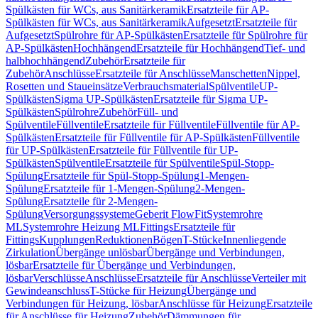
Spülkästen für WCs, aus Sanitärkeramik
Ersatzteile für AP-
Spülkästen für WCs, aus Sanitärkeramik
Aufgesetzt
Ersatzteile für
Aufgesetzt
Spülrohre für AP-Spülkästen
Ersatzteile für Spülrohre für
AP-Spülkästen
Hochhängend
Ersatzteile für Hochhängend
Tief- und
halbhochhängend
Zubehör
Ersatzteile für
Zubehör
Anschlüsse
Ersatzteile für Anschlüsse
Manschetten
Nippel,
Rosetten und Staueinsätze
Verbrauchsmaterial
Spülventile
UP-
Spülkästen
Sigma UP-Spülkästen
Ersatzteile für Sigma UP-
Spülkästen
Spülrohre
Zubehör
Füll- und
Spülventile
Füllventile
Ersatzteile für Füllventile
Füllventile für AP-
Spülkästen
Ersatzteile für Füllventile für AP-Spülkästen
Füllventile
für UP-Spülkästen
Ersatzteile für Füllventile für UP-
Spülkästen
Spülventile
Ersatzteile für Spülventile
Spül-Stopp-
Spülung
Ersatzteile für Spül-Stopp-Spülung
1-Mengen-
Spülung
Ersatzteile für 1-Mengen-Spülung
2-Mengen-
Spülung
Ersatzteile für 2-Mengen-
Spülung
Versorgungssysteme
Geberit FlowFit
Systemrohre
ML
Systemrohre Heizung ML
Fittings
Ersatzteile für
Fittings
Kupplungen
Reduktionen
Bögen
T-Stücke
Innenliegende
Zirkulation
Übergänge unlösbar
Übergänge und Verbindungen,
lösbar
Ersatzteile für Übergänge und Verbindungen,
lösbar
Verschlüsse
Anschlüsse
Ersatzteile für Anschlüsse
Verteiler mit
Gewindeanschluss
T-Stücke für Heizung
Übergänge und
Verbindungen für Heizung, lösbar
Anschlüsse für Heizung
Ersatzteile
für Anschlüsse für Heizung
Zubehör
Dämmungen für