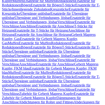
Kupfer
Muffen
Ersatzteile für Muffen
Reduktionen
Ersatzteile für
Reduktionen
Bögen
Ersatzteile für Bögen
T-Stücke
Ersatzteile für T-
Stücke
Innenliegende Zirkulation
Kreuzstücke
Ersatzteile für
Kreuzstücke
Übergänge unlösbar
Ersatzteile für Übergänge
unlösbar
Übergänge und Verbindungen, lösbar
Ersatzteile für
Übergänge und Verbindungen, lösbar
Verschlüsse
Ersatzteile für
Verschlüsse
Anschlüsse
Ersatzteile für Anschlüsse
T-Stücke für
Heizung
Ersatzteile für T-Stücke für Heizung
Anschlüsse für
Heizung
Ersatzteile für Anschlüsse für Heizung
Geberit Mapress
Kupfer, Gas
Ersatzteile für Geberit Mapress Kupfer,
Gas
Muffen
Ersatzteile für Muffen
Reduktionen
Ersatzteile für
Reduktionen
Bögen
Ersatzteile für Bögen
T-Stücke
Ersatzteile für T-
Stücke
Übergänge unlösbar
Ersatzteile für Übergänge
unlösbar
Übergänge und Verbindungen, lösbar
Ersatzteile für
Übergänge und Verbindungen, lösbar
Verschlüsse
Ersatzteile für
Verschlüsse
Anschlüsse
Ersatzteile für Anschlüsse
Geberit Mapress
Kupfer, FKM blau
Ersatzteile für Geberit Mapress Kupfer, FKM
blau
Muffen
Ersatzteile für Muffen
Reduktionen
Ersatzteile für
Reduktionen
Bögen
Ersatzteile für Bögen
T-Stücke
Ersatzteile für T-
Stücke
Übergänge unlösbar
Ersatzteile für Übergänge
unlösbar
Übergänge und Verbindungen, lösbar
Ersatzteile für
Übergänge und Verbindungen, lösbar
Verschlüsse
Ersatzteile für
Verschlüsse
Zubehör für Geberit Mapress Kupfer
Ersatzteile für
Zubehör für Geberit Mapress Kupfer
Dämmungen für
Anschlüsse
Abdichtungen für Rohre und Fittings
Abdeckungen für