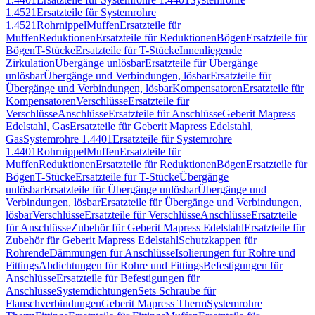
1.4521
Ersatzteile für Systemrohre
1.4521
Rohrnippel
Muffen
Ersatzteile für
Muffen
Reduktionen
Ersatzteile für Reduktionen
Bögen
Ersatzteile für
Bögen
T-Stücke
Ersatzteile für T-Stücke
Innenliegende
Zirkulation
Übergänge unlösbar
Ersatzteile für Übergänge
unlösbar
Übergänge und Verbindungen, lösbar
Ersatzteile für
Übergänge und Verbindungen, lösbar
Kompensatoren
Ersatzteile für
Kompensatoren
Verschlüsse
Ersatzteile für
Verschlüsse
Anschlüsse
Ersatzteile für Anschlüsse
Geberit Mapress
Edelstahl, Gas
Ersatzteile für Geberit Mapress Edelstahl,
Gas
Systemrohre 1.4401
Ersatzteile für Systemrohre
1.4401
Rohrnippel
Muffen
Ersatzteile für
Muffen
Reduktionen
Ersatzteile für Reduktionen
Bögen
Ersatzteile für
Bögen
T-Stücke
Ersatzteile für T-Stücke
Übergänge
unlösbar
Ersatzteile für Übergänge unlösbar
Übergänge und
Verbindungen, lösbar
Ersatzteile für Übergänge und Verbindungen,
lösbar
Verschlüsse
Ersatzteile für Verschlüsse
Anschlüsse
Ersatzteile
für Anschlüsse
Zubehör für Geberit Mapress Edelstahl
Ersatzteile für
Zubehör für Geberit Mapress Edelstahl
Schutzkappen für
Rohrende
Dämmungen für Anschlüsse
Isolierungen für Rohre und
Fittings
Abdichtungen für Rohre und Fittings
Befestigungen für
Anschlüsse
Ersatzteile für Befestigungen für
Anschlüsse
Systemdichtungen
Sets Schraube für
Flanschverbindungen
Geberit Mapress Therm
Systemrohre