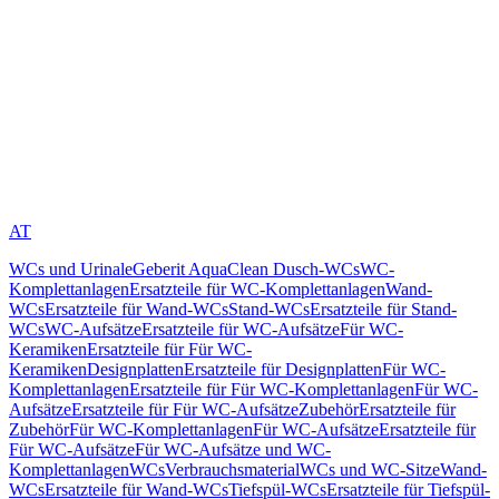
AT
WCs und Urinale
Geberit AquaClean Dusch-WCs
WC-
Komplettanlagen
Ersatzteile für WC-Komplettanlagen
Wand-
WCs
Ersatzteile für Wand-WCs
Stand-WCs
Ersatzteile für Stand-
WCs
WC-Aufsätze
Ersatzteile für WC-Aufsätze
Für WC-
Keramiken
Ersatzteile für Für WC-
Keramiken
Designplatten
Ersatzteile für Designplatten
Für WC-
Komplettanlagen
Ersatzteile für Für WC-Komplettanlagen
Für WC-
Aufsätze
Ersatzteile für Für WC-Aufsätze
Zubehör
Ersatzteile für
Zubehör
Für WC-Komplettanlagen
Für WC-Aufsätze
Ersatzteile für
Für WC-Aufsätze
Für WC-Aufsätze und WC-
Komplettanlagen
WCs
Verbrauchsmaterial
WCs und WC-Sitze
Wand-
WCs
Ersatzteile für Wand-WCs
Tiefspül-WCs
Ersatzteile für Tiefspül-