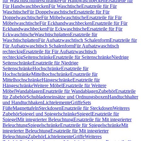
für Waschtischunterschränke
Für Handwaschbecken
Ersatzteile für
Für Handwaschbecken
Für Waschtische
Ersatzteile für Für
Waschtische
Für Doppelwaschtische
Ersatzteile für Für
Doppelwaschtische
Für Möbelwaschtische
Ersatzteile für Für
Möbelwaschtische
Für Eckhandwaschbecken
Ersatzteile für Für
Eckhandwaschbecken
Für Eckwaschtische
Ersatzteile für Für
Eckwaschtische
Waschtischplatten
Ersatzteile für
Waschtischplatten
Für Aufsatzwaschtisch Schalenform
Ersatzteile für
Für Aufsatzwaschtisch Schalenform
Für Aufsatzwaschtisch
rechteckig
Ersatzteile für Für Aufsatzwaschtisch
rechteckig
Seitenschränke
Ersatzteile für Seitenschränke
Niedrige
Seitenschränke
Ersatzteile für Niedrige
Seitenschränke
Hochschränke
Ersatzteile für
Hochschränke
Mittelhochschränke
Ersatzteile für
Mittelhochschränke
Hängeschränke
Ersatzteile für
Hängeschränke
Weitere Möbel
Ersatzteile für Weitere
Möbel
Wandablagen
Ersatzteile für Wandablagen
Zubehör
Ersatzteile
für Zubehör
Schubladeneinsätze und Ordnungsboxen
Handtuchhalter
und Handtuchhaken
Lichtelemente
Griffe
Sets
Füße
Magnettafeln
Steckdosen
Ersatzteile für Steckdosen
Weiteres
Zubehör
Spiegel und Spiegelschränke
Spiegel
Ersatzteile für
Spiegel
Mit integrierter Beleuchtung
Ersatzteile für Mit integrierter
Beleuchtung
Spiegelschränke
Ersatzteile für Spiegelschränke
Mit
integrierter Beleuchtung
Ersatzteile für Mit integrierter
Beleuchtung
Zubehör
Lichtelemente
Griffe
Weiteres