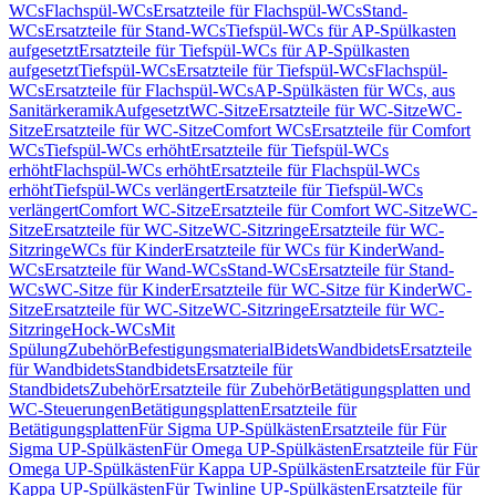
WCs
Flachspül-WCs
Ersatzteile für Flachspül-WCs
Stand-
WCs
Ersatzteile für Stand-WCs
Tiefspül-WCs für AP-Spülkasten
aufgesetzt
Ersatzteile für Tiefspül-WCs für AP-Spülkasten
aufgesetzt
Tiefspül-WCs
Ersatzteile für Tiefspül-WCs
Flachspül-
WCs
Ersatzteile für Flachspül-WCs
AP-Spülkästen für WCs, aus
Sanitärkeramik
Aufgesetzt
WC-Sitze
Ersatzteile für WC-Sitze
WC-
Sitze
Ersatzteile für WC-Sitze
Comfort WCs
Ersatzteile für Comfort
WCs
Tiefspül-WCs erhöht
Ersatzteile für Tiefspül-WCs
erhöht
Flachspül-WCs erhöht
Ersatzteile für Flachspül-WCs
erhöht
Tiefspül-WCs verlängert
Ersatzteile für Tiefspül-WCs
verlängert
Comfort WC-Sitze
Ersatzteile für Comfort WC-Sitze
WC-
Sitze
Ersatzteile für WC-Sitze
WC-Sitzringe
Ersatzteile für WC-
Sitzringe
WCs für Kinder
Ersatzteile für WCs für Kinder
Wand-
WCs
Ersatzteile für Wand-WCs
Stand-WCs
Ersatzteile für Stand-
WCs
WC-Sitze für Kinder
Ersatzteile für WC-Sitze für Kinder
WC-
Sitze
Ersatzteile für WC-Sitze
WC-Sitzringe
Ersatzteile für WC-
Sitzringe
Hock-WCs
Mit
Spülung
Zubehör
Befestigungsmaterial
Bidets
Wandbidets
Ersatzteile
für Wandbidets
Standbidets
Ersatzteile für
Standbidets
Zubehör
Ersatzteile für Zubehör
Betätigungsplatten und
WC-Steuerungen
Betätigungsplatten
Ersatzteile für
Betätigungsplatten
Für Sigma UP-Spülkästen
Ersatzteile für Für
Sigma UP-Spülkästen
Für Omega UP-Spülkästen
Ersatzteile für Für
Omega UP-Spülkästen
Für Kappa UP-Spülkästen
Ersatzteile für Für
Kappa UP-Spülkästen
Für Twinline UP-Spülkästen
Ersatzteile für