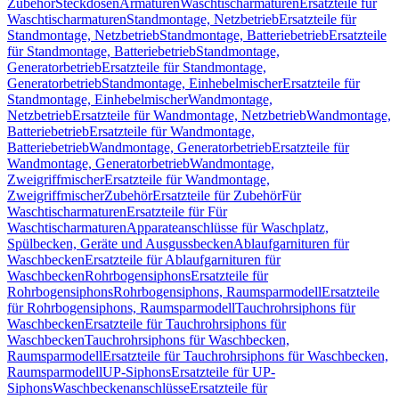
Zubehör
Steckdosen
Armaturen
Waschtischarmaturen
Ersatzteile für
Waschtischarmaturen
Standmontage, Netzbetrieb
Ersatzteile für
Standmontage, Netzbetrieb
Standmontage, Batteriebetrieb
Ersatzteile
für Standmontage, Batteriebetrieb
Standmontage,
Generatorbetrieb
Ersatzteile für Standmontage,
Generatorbetrieb
Standmontage, Einhebelmischer
Ersatzteile für
Standmontage, Einhebelmischer
Wandmontage,
Netzbetrieb
Ersatzteile für Wandmontage, Netzbetrieb
Wandmontage,
Batteriebetrieb
Ersatzteile für Wandmontage,
Batteriebetrieb
Wandmontage, Generatorbetrieb
Ersatzteile für
Wandmontage, Generatorbetrieb
Wandmontage,
Zweigriffmischer
Ersatzteile für Wandmontage,
Zweigriffmischer
Zubehör
Ersatzteile für Zubehör
Für
Waschtischarmaturen
Ersatzteile für Für
Waschtischarmaturen
Apparateanschlüsse für Waschplatz,
Spülbecken, Geräte und Ausgussbecken
Ablaufgarnituren für
Waschbecken
Ersatzteile für Ablaufgarnituren für
Waschbecken
Rohrbogensiphons
Ersatzteile für
Rohrbogensiphons
Rohrbogensiphons, Raumsparmodell
Ersatzteile
für Rohrbogensiphons, Raumsparmodell
Tauchrohrsiphons für
Waschbecken
Ersatzteile für Tauchrohrsiphons für
Waschbecken
Tauchrohrsiphons für Waschbecken,
Raumsparmodell
Ersatzteile für Tauchrohrsiphons für Waschbecken,
Raumsparmodell
UP-Siphons
Ersatzteile für UP-
Siphons
Waschbeckenanschlüsse
Ersatzteile für