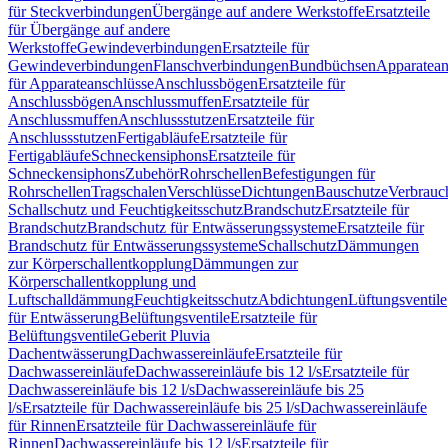
für Steckverbindungen
Übergänge auf andere Werkstoffe
Ersatzteile
für Übergänge auf andere
Werkstoffe
Gewindeverbindungen
Ersatzteile für
Gewindeverbindungen
Flanschverbindungen
Bundbüchsen
Apparatean
für Apparateanschlüsse
Anschlussbögen
Ersatzteile für
Anschlussbögen
Anschlussmuffen
Ersatzteile für
Anschlussmuffen
Anschlussstutzen
Ersatzteile für
Anschlussstutzen
Fertigabläufe
Ersatzteile für
Fertigabläufe
Schneckensiphons
Ersatzteile für
Schneckensiphons
Zubehör
Rohrschellen
Befestigungen für
Rohrschellen
Tragschalen
Verschlüsse
Dichtungen
Bauschutze
Verbrauc
Schallschutz und Feuchtigkeitsschutz
Brandschutz
Ersatzteile für
Brandschutz
Brandschutz für Entwässerungssysteme
Ersatzteile für
Brandschutz für Entwässerungssysteme
Schallschutz
Dämmungen
zur Körperschallentkopplung
Dämmungen zur
Körperschallentkopplung und
Luftschalldämmung
Feuchtigkeitsschutz
Abdichtungen
Lüftungsventile
für Entwässerung
Belüftungsventile
Ersatzteile für
Belüftungsventile
Geberit Pluvia
Dachentwässerung
Dachwassereinläufe
Ersatzteile für
Dachwassereinläufe
Dachwassereinläufe bis 12 l/s
Ersatzteile für
Dachwassereinläufe bis 12 l/s
Dachwassereinläufe bis 25
l/s
Ersatzteile für Dachwassereinläufe bis 25 l/s
Dachwassereinläufe
für Rinnen
Ersatzteile für Dachwassereinläufe für
Rinnen
Dachwassereinläufe bis 12 l/s
Ersatzteile für