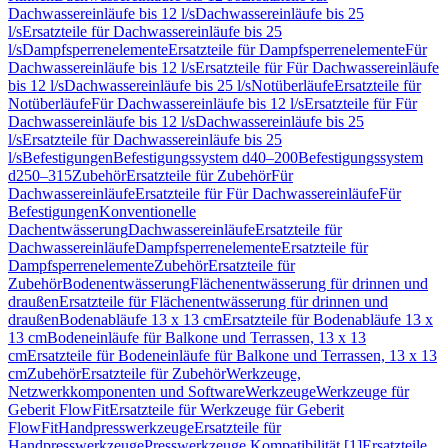
Dachwassereinläufe bis 12 l/s
Dachwassereinläufe bis 25
l/s
Ersatzteile für Dachwassereinläufe bis 25
l/s
Dampfsperrenelemente
Ersatzteile für Dampfsperrenelemente
Für
Dachwassereinläufe bis 12 l/s
Ersatzteile für Für Dachwassereinläufe
bis 12 l/s
Dachwassereinläufe bis 25 l/s
Notüberläufe
Ersatzteile für
Notüberläufe
Für Dachwassereinläufe bis 12 l/s
Ersatzteile für Für
Dachwassereinläufe bis 12 l/s
Dachwassereinläufe bis 25
l/s
Ersatzteile für Dachwassereinläufe bis 25
l/s
Befestigungen
Befestigungssystem d40–200
Befestigungssystem
d250–315
Zubehör
Ersatzteile für Zubehör
Für
Dachwassereinläufe
Ersatzteile für Für Dachwassereinläufe
Für
Befestigungen
Konventionelle
Dachentwässerung
Dachwassereinläufe
Ersatzteile für
Dachwassereinläufe
Dampfsperrenelemente
Ersatzteile für
Dampfsperrenelemente
Zubehör
Ersatzteile für
Zubehör
Bodenentwässerung
Flächenentwässerung für drinnen und
draußen
Ersatzteile für Flächenentwässerung für drinnen und
draußen
Bodenabläufe 13 x 13 cm
Ersatzteile für Bodenabläufe 13 x
13 cm
Bodeneinläufe für Balkone und Terrassen, 13 x 13
cm
Ersatzteile für Bodeneinläufe für Balkone und Terrassen, 13 x 13
cm
Zubehör
Ersatzteile für Zubehör
Werkzeuge,
Netzwerkkomponenten und Software
Werkzeuge
Werkzeuge für
Geberit FlowFit
Ersatzteile für Werkzeuge für Geberit
FlowFit
Handpresswerkzeuge
Ersatzteile für
Handpresswerkzeuge
Presswerkzeuge Kompatibilität [1]
Ersatzteile