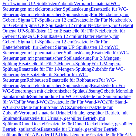
Für Twinline UP-Spülkästen
Zubehör
Verbrauchsmaterial
WC-
Steuerungen mit elektronischer Spülauslösung
Ersatzteile für WC-
Steuerungen mit elektronischer Spülauslösung
Für Netzbetrieb, für
Geberit Sigma UP-Spülkästen 12 cm
Ersatzteile für Für Netzbetrieb,
für Geberit Sigma UP-Spülkästen 12 cm
Für Netzbetrieb, für Geberit
Omega UP-Spülkästen 12 cm
Ersatzteile für Für Netzbetrieb, für
Geberit Omega UP-Spülkästen 12 cm
Für Batteriebetrieb, für
Geberit Sigma UP-Spülkästen 12 cm
Ersatzteile für Für
Batteriebetrieb, für Geberit Sigma UP-Spülkästen 12 cm
WC-
Steuerungen mit pneumatischer Spülauslösung
Ersatzteile für WC-
Steuerungen mit pneumatischer Spülauslösung
Für 2-Mengen-
Spülung
Ersatzteile für Für 2-Mengen-Spülung
Für 1-Mengen-
Spülung
Ersatzteile für Für 1-Mengen-Spülung
Zubehör für WC-
Steuerungen
Ersatzteile für Zubehör für WC-
Steuerungen
Rohbausets
Ersatzteile für Rohbausets
Für WC-
Steuerungen mit elektronischer Spülauslösung
Ersatzteile für Für
WC-Steuerungen mit elektronischer Spülauslösung
Geberit Monolith
Sanitärmodule
Sanitärmodule für WCs
Ersatzteile für Sanitärmodule
für WCs
Für Wand-WCs
Ersatzteile für Für Wand-WCs
Für Stand-
WCs
Ersatzteile für Für Stand-WCs
Zubehör
Ersatzteile für
Zubehör
Verbrauchsmaterial
Urinale
Urinale, gespülter Betrieb, mit
Spülrand
Ersatzteile für Urinale, gespülter Betrieb, mit
Spülrand
Ohne Deckel
Ersatzteile für Ohne Deckel
Urinale, gespülter
Betrieb, spülrandlos
Ersatzteile für Urinale, gespülter Betrieb,
spülrandlos
Für AP- oder UP-Urinalsteuerung
Ersatzteile für Für AP-