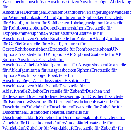
Waschbeckenanschlüsse
Anschlussstutzen
Anschlussbögen
Abdeckung
für
Anschlüsse
Dichtungen
Löthülsen
Standrohre
Verlängerungen
Wandeinb
für Wandeinbaukästen
Ablaufgarnituren für Spülbecken
Ersatzteile
für Ablaufgarnituren für Spülbecken
Rohrbogensiphons
Ersatzteile
für Rohrbogensiphons
Doppelkammersiphons
Ersatzteile für
Doppelkammersiphons
Anschlussstutzen
Ersatzteile für
Anschlussstutzen
Zubehör
Ersatzteile für Zubehör
Ablaufgarnituren
für Geräte
Ersatzteile für Ablaufgarnituren für
Geräte
Rohrbogensiphons
Ersatzteile für Rohrbogensiphons
UP-
Siphons
Ersatzteile für UP-Siphons
AP-Siphons
Ersatzteile für AP-
Siphons
Anschlüsse
Ersatzteile für
Anschlüsse
Zubehör
Ablaufgarnituren für Ausgussbecken
Ersatzteile
für Ablaufgarnituren für Ausgussbecken
Siphons
Ersatzteile für
Siphons
Anschlussbögen
Ersatzteile für
Anschlussbögen
Anschlussstutzen
Ersatzteile für
Anschlussstutzen
Ablaufventile
Ersatzteile für
Ablaufventile
Zubehör
Ersatzteile für Zubehör
Duschen und
Badewannen
Duschen
Bodenentwässerung für Duschen
Ersatzteile
für Bodenentwässerung für Duschen
Duschrinnen
Ersatzteile für
Duschrinnen
Zubehör für Duschrinnen
Ersatzteile für Zubehör für
Duschrinnen
Duschbodenabläufe
Ersatzteile für
Duschbodenabläufe
Zubehör für Duschbodenabläufe
Ersatzteile für
Zubehör für Duschbodenabläufe
Wandabläufe
Ersatzteile für
Wandabläufe
Zubehör für Wandabläufe
Ersatzteile für Zubehör für