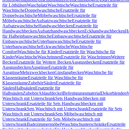
für Löthülsen
Waschplatz
Waschtische
Waschtische
Ersatzteile für
Waschtische
Doppelwaschtische
Ersatzteile für
Doppelwaschtische
Möbelwaschtische
Ersatzteile für
Möbelwaschtische
Aufsatzwaschtische
Ersatzteile für
Aufsatzwaschtische
Handwaschbecken
Ersatzteile für
Handwaschbecken
Aufsatzhandwaschbecken
Eckhandwaschbecken
H
für Halbeinbauwaschtische
Einbauwaschtische
Ersatzteile für
Einbauwaschtische
Unterbauwaschtische
Ersatzteile für
Unterbauwaschtische
Eckwaschtische
Waschtische
Comfort
Waschtische für Kinder
Ersatzteile für Waschtische für
Kinder
Waschtische
Waschrinnen
Ersatzteile für Waschrinnen
Weitere
Becken
Ersatzteile für Weitere Becken
Ausgussbecken
Ersatzteile für
Ausgussbecken
Ausgüsse
Ersatzteile für
Ausgüsse
Mehrzweckbecken
Gipsfangbecken
Waschtische für
Klassenräume
Ersatzteile für Waschtische für
Klassenräume
Zubehör
Säulen
Ersatzteile für
Säulen
Halbsäulen
Ersatzteile für
Halbsäulen
Zubehör
Ablaufdeckel
Befestigungsmaterial
Dekorblenden
W
Waschtisch mit Unterschrank
Sets Handwaschbecken mit
Unterschrank
Ersatzteile für Sets Handwaschbecken mit
Unterschrank
Sets Waschtisch mit Unterschrank
Ersatzteile für Sets
Waschtisch mit Unterschrank
Sets Möbelwaschtisch mit
Unterschrank
Ersatzteile für Sets Möbelwaschtisch mit
Unterschrank
Badezimmermöbel
Waschtischunterschränke
Ersatzteile