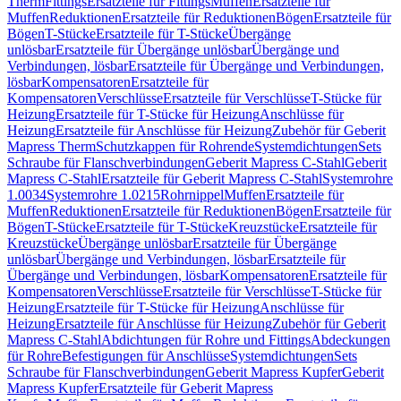
Therm
Fittings
Ersatzteile für Fittings
Muffen
Ersatzteile für
Muffen
Reduktionen
Ersatzteile für Reduktionen
Bögen
Ersatzteile für
Bögen
T-Stücke
Ersatzteile für T-Stücke
Übergänge
unlösbar
Ersatzteile für Übergänge unlösbar
Übergänge und
Verbindungen, lösbar
Ersatzteile für Übergänge und Verbindungen,
lösbar
Kompensatoren
Ersatzteile für
Kompensatoren
Verschlüsse
Ersatzteile für Verschlüsse
T-Stücke für
Heizung
Ersatzteile für T-Stücke für Heizung
Anschlüsse für
Heizung
Ersatzteile für Anschlüsse für Heizung
Zubehör für Geberit
Mapress Therm
Schutzkappen für Rohrende
Systemdichtungen
Sets
Schraube für Flanschverbindungen
Geberit Mapress C-Stahl
Geberit
Mapress C-Stahl
Ersatzteile für Geberit Mapress C-Stahl
Systemrohre
1.0034
Systemrohre 1.0215
Rohrnippel
Muffen
Ersatzteile für
Muffen
Reduktionen
Ersatzteile für Reduktionen
Bögen
Ersatzteile für
Bögen
T-Stücke
Ersatzteile für T-Stücke
Kreuzstücke
Ersatzteile für
Kreuzstücke
Übergänge unlösbar
Ersatzteile für Übergänge
unlösbar
Übergänge und Verbindungen, lösbar
Ersatzteile für
Übergänge und Verbindungen, lösbar
Kompensatoren
Ersatzteile für
Kompensatoren
Verschlüsse
Ersatzteile für Verschlüsse
T-Stücke für
Heizung
Ersatzteile für T-Stücke für Heizung
Anschlüsse für
Heizung
Ersatzteile für Anschlüsse für Heizung
Zubehör für Geberit
Mapress C-Stahl
Abdichtungen für Rohre und Fittings
Abdeckungen
für Rohre
Befestigungen für Anschlüsse
Systemdichtungen
Sets
Schraube für Flanschverbindungen
Geberit Mapress Kupfer
Geberit
Mapress Kupfer
Ersatzteile für Geberit Mapress