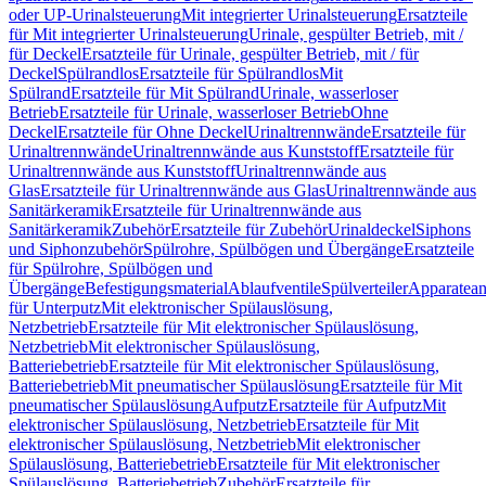
oder UP-Urinalsteuerung
Mit integrierter Urinalsteuerung
Ersatzteile
für Mit integrierter Urinalsteuerung
Urinale, gespülter Betrieb, mit /
für Deckel
Ersatzteile für Urinale, gespülter Betrieb, mit / für
Deckel
Spülrandlos
Ersatzteile für Spülrandlos
Mit
Spülrand
Ersatzteile für Mit Spülrand
Urinale, wasserloser
Betrieb
Ersatzteile für Urinale, wasserloser Betrieb
Ohne
Deckel
Ersatzteile für Ohne Deckel
Urinaltrennwände
Ersatzteile für
Urinaltrennwände
Urinaltrennwände aus Kunststoff
Ersatzteile für
Urinaltrennwände aus Kunststoff
Urinaltrennwände aus
Glas
Ersatzteile für Urinaltrennwände aus Glas
Urinaltrennwände aus
Sanitärkeramik
Ersatzteile für Urinaltrennwände aus
Sanitärkeramik
Zubehör
Ersatzteile für Zubehör
Urinaldeckel
Siphons
und Siphonzubehör
Spülrohre, Spülbögen und Übergänge
Ersatzteile
für Spülrohre, Spülbögen und
Übergänge
Befestigungsmaterial
Ablaufventile
Spülverteiler
Apparatean
für Unterputz
Mit elektronischer Spülauslösung,
Netzbetrieb
Ersatzteile für Mit elektronischer Spülauslösung,
Netzbetrieb
Mit elektronischer Spülauslösung,
Batteriebetrieb
Ersatzteile für Mit elektronischer Spülauslösung,
Batteriebetrieb
Mit pneumatischer Spülauslösung
Ersatzteile für Mit
pneumatischer Spülauslösung
Aufputz
Ersatzteile für Aufputz
Mit
elektronischer Spülauslösung, Netzbetrieb
Ersatzteile für Mit
elektronischer Spülauslösung, Netzbetrieb
Mit elektronischer
Spülauslösung, Batteriebetrieb
Ersatzteile für Mit elektronischer
Spülauslösung, Batteriebetrieb
Zubehör
Ersatzteile für