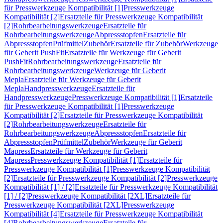
für Presswerkzeuge Kompatibilität [1]
Presswerkzeuge
Kompatibilität [2]
Ersatzteile für Presswerkzeuge Kompatibilität
[2]
Rohrbearbeitungswerkzeuge
Ersatzteile für
Rohrbearbeitungswerkzeuge
Abpressstopfen
Ersatzteile für
Abpressstopfen
Prüfmittel
Zubehör
Ersatzteile für Zubehör
Werkzeuge
für Geberit PushFit
Ersatzteile für Werkzeuge für Geberit
PushFit
Rohrbearbeitungswerkzeuge
Ersatzteile für
Rohrbearbeitungswerkzeuge
Werkzeuge für Geberit
Mepla
Ersatzteile für Werkzeuge für Geberit
Mepla
Handpresswerkzeuge
Ersatzteile für
Handpresswerkzeuge
Presswerkzeuge Kompatibilität [1]
Ersatzteile
für Presswerkzeuge Kompatibilität [1]
Presswerkzeuge
Kompatibilität [2]
Ersatzteile für Presswerkzeuge Kompatibilität
[2]
Rohrbearbeitungswerkzeuge
Ersatzteile für
Rohrbearbeitungswerkzeuge
Abpressstopfen
Ersatzteile für
Abpressstopfen
Prüfmittel
Zubehör
Werkzeuge für Geberit
Mapress
Ersatzteile für Werkzeuge für Geberit
Mapress
Presswerkzeuge Kompatibilität [1]
Ersatzteile für
Presswerkzeuge Kompatibilität [1]
Presswerkzeuge Kompatibilität
[2]
Ersatzteile für Presswerkzeuge Kompatibilität [2]
Presswerkzeuge
Kompatibilität [1] / [2]
Ersatzteile für Presswerkzeuge Kompatibilität
[1] / [2]
Presswerkzeuge Kompatibilität [2XL]
Ersatzteile für
Presswerkzeuge Kompatibilität [2XL]
Presswerkzeuge
Kompatibilität [4]
Ersatzteile für Presswerkzeuge Kompatibilität
[4]
Rohrbearbeitungswerkzeuge
Ersatzteile für