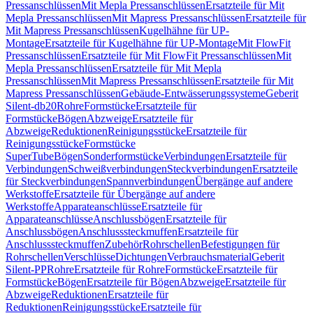
Pressanschlüssen
Mit Mepla Pressanschlüssen
Ersatzteile für Mit
Mepla Pressanschlüssen
Mit Mapress Pressanschlüssen
Ersatzteile für
Mit Mapress Pressanschlüssen
Kugelhähne für UP-
Montage
Ersatzteile für Kugelhähne für UP-Montage
Mit FlowFit
Pressanschlüssen
Ersatzteile für Mit FlowFit Pressanschlüssen
Mit
Mepla Pressanschlüssen
Ersatzteile für Mit Mepla
Pressanschlüssen
Mit Mapress Pressanschlüssen
Ersatzteile für Mit
Mapress Pressanschlüssen
Gebäude-Entwässerungssysteme
Geberit
Silent-db20
Rohre
Formstücke
Ersatzteile für
Formstücke
Bögen
Abzweige
Ersatzteile für
Abzweige
Reduktionen
Reinigungsstücke
Ersatzteile für
Reinigungsstücke
Formstücke
SuperTube
Bögen
Sonderformstücke
Verbindungen
Ersatzteile für
Verbindungen
Schweißverbindungen
Steckverbindungen
Ersatzteile
für Steckverbindungen
Spannverbindungen
Übergänge auf andere
Werkstoffe
Ersatzteile für Übergänge auf andere
Werkstoffe
Apparateanschlüsse
Ersatzteile für
Apparateanschlüsse
Anschlussbögen
Ersatzteile für
Anschlussbögen
Anschlusssteckmuffen
Ersatzteile für
Anschlusssteckmuffen
Zubehör
Rohrschellen
Befestigungen für
Rohrschellen
Verschlüsse
Dichtungen
Verbrauchsmaterial
Geberit
Silent-PP
Rohre
Ersatzteile für Rohre
Formstücke
Ersatzteile für
Formstücke
Bögen
Ersatzteile für Bögen
Abzweige
Ersatzteile für
Abzweige
Reduktionen
Ersatzteile für
Reduktionen
Reinigungsstücke
Ersatzteile für