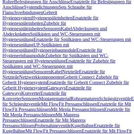
Rohre
Befestigungen für Anschlüsse
Ersatzteile für Befestigungen für
Anschlüsse
Systemdichtungen
Sets Schraube für
Flanschverbindungen
Geberit
Hygienesystem
Hygienespüleinheiten
Ersatzteile für
Hygienespüleinheiten
Zubehör für
Hygienespüleinheiten
Sensoren
Kabel
Abdeckungen und
Abdeckplatten
Spülkästen und WC-Steuerungen mit
Hygienespülung
Ersatzteile für Spülkästen und WC-Steuerungen mit
Hygienespülung
UP-Spülkästen mit
Hygienespülung
Hygieneeinbaumodule
Ersatzteile für
Hygieneeinbaumodule
Zubehör für Spülkästen und WC-
Steuerungen mit Hygienespülung
Ersatzteile für Zubehör für
Spülkästen und WC-Steuerungen mit
Hygienespülung
Sensoren
Kabel
Netzteile
Ersatzteile für
Netzteile
Netzwerkkomponenten
Geberit Connect Zubehör für
Geberit Hygienesystem
Ersatzteile für Geberit Connect Zubehör für
Geberit Hygienesystem
Gateways
Ersatzteile für
Gateways
Konverter
Ersatzteile für
Konverter
Sensoren
Montagematerial
Rohrarmaturen
Schrägsitzventile
E
für Schrägsitzventile
Mit FlowFit Pressanschlüssen
Ersatzteile für Mit
FlowFit Pressanschlüssen
Mit Mepla Pressanschlüssen
Ersatzteile für
Mit Mepla Pressanschlüssen
Mit Mapress
Pressanschlüssen
Ersatzteile für Mit Mapress
Pressanschlüssen
Probenahmeventile
Kugelhähne
Ersatzteile für
Kugelhähne
Mit FlowFit Pressanschlüssen
Ersatzteile für Mit FlowFit