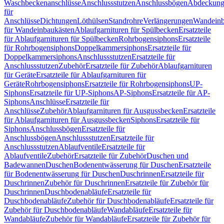
Waschbeckenanschlüsse
Anschlussstutzen
Anschlussbögen
Abdeckung
für
Anschlüsse
Dichtungen
Löthülsen
Standrohre
Verlängerungen
Wandeinb
für Wandeinbaukästen
Ablaufgarnituren für Spülbecken
Ersatzteile
für Ablaufgarnituren für Spülbecken
Rohrbogensiphons
Ersatzteile
für Rohrbogensiphons
Doppelkammersiphons
Ersatzteile für
Doppelkammersiphons
Anschlussstutzen
Ersatzteile für
Anschlussstutzen
Zubehör
Ersatzteile für Zubehör
Ablaufgarnituren
für Geräte
Ersatzteile für Ablaufgarnituren für
Geräte
Rohrbogensiphons
Ersatzteile für Rohrbogensiphons
UP-
Siphons
Ersatzteile für UP-Siphons
AP-Siphons
Ersatzteile für AP-
Siphons
Anschlüsse
Ersatzteile für
Anschlüsse
Zubehör
Ablaufgarnituren für Ausgussbecken
Ersatzteile
für Ablaufgarnituren für Ausgussbecken
Siphons
Ersatzteile für
Siphons
Anschlussbögen
Ersatzteile für
Anschlussbögen
Anschlussstutzen
Ersatzteile für
Anschlussstutzen
Ablaufventile
Ersatzteile für
Ablaufventile
Zubehör
Ersatzteile für Zubehör
Duschen und
Badewannen
Duschen
Bodenentwässerung für Duschen
Ersatzteile
für Bodenentwässerung für Duschen
Duschrinnen
Ersatzteile für
Duschrinnen
Zubehör für Duschrinnen
Ersatzteile für Zubehör für
Duschrinnen
Duschbodenabläufe
Ersatzteile für
Duschbodenabläufe
Zubehör für Duschbodenabläufe
Ersatzteile für
Zubehör für Duschbodenabläufe
Wandabläufe
Ersatzteile für
Wandabläufe
Zubehör für Wandabläufe
Ersatzteile für Zubehör für