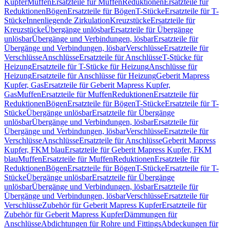
Kupfer
Muffen
Ersatzteile für Muffen
Reduktionen
Ersatzteile für
Reduktionen
Bögen
Ersatzteile für Bögen
T-Stücke
Ersatzteile für T-
Stücke
Innenliegende Zirkulation
Kreuzstücke
Ersatzteile für
Kreuzstücke
Übergänge unlösbar
Ersatzteile für Übergänge
unlösbar
Übergänge und Verbindungen, lösbar
Ersatzteile für
Übergänge und Verbindungen, lösbar
Verschlüsse
Ersatzteile für
Verschlüsse
Anschlüsse
Ersatzteile für Anschlüsse
T-Stücke für
Heizung
Ersatzteile für T-Stücke für Heizung
Anschlüsse für
Heizung
Ersatzteile für Anschlüsse für Heizung
Geberit Mapress
Kupfer, Gas
Ersatzteile für Geberit Mapress Kupfer,
Gas
Muffen
Ersatzteile für Muffen
Reduktionen
Ersatzteile für
Reduktionen
Bögen
Ersatzteile für Bögen
T-Stücke
Ersatzteile für T-
Stücke
Übergänge unlösbar
Ersatzteile für Übergänge
unlösbar
Übergänge und Verbindungen, lösbar
Ersatzteile für
Übergänge und Verbindungen, lösbar
Verschlüsse
Ersatzteile für
Verschlüsse
Anschlüsse
Ersatzteile für Anschlüsse
Geberit Mapress
Kupfer, FKM blau
Ersatzteile für Geberit Mapress Kupfer, FKM
blau
Muffen
Ersatzteile für Muffen
Reduktionen
Ersatzteile für
Reduktionen
Bögen
Ersatzteile für Bögen
T-Stücke
Ersatzteile für T-
Stücke
Übergänge unlösbar
Ersatzteile für Übergänge
unlösbar
Übergänge und Verbindungen, lösbar
Ersatzteile für
Übergänge und Verbindungen, lösbar
Verschlüsse
Ersatzteile für
Verschlüsse
Zubehör für Geberit Mapress Kupfer
Ersatzteile für
Zubehör für Geberit Mapress Kupfer
Dämmungen für
Anschlüsse
Abdichtungen für Rohre und Fittings
Abdeckungen für