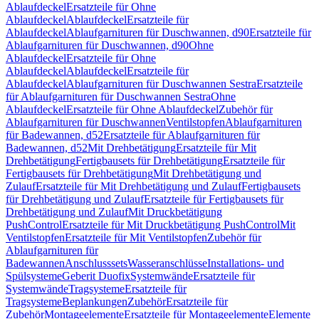
Ablaufdeckel
Ersatzteile für Ohne
Ablaufdeckel
Ablaufdeckel
Ersatzteile für
Ablaufdeckel
Ablaufgarnituren für Duschwannen, d90
Ersatzteile für
Ablaufgarnituren für Duschwannen, d90
Ohne
Ablaufdeckel
Ersatzteile für Ohne
Ablaufdeckel
Ablaufdeckel
Ersatzteile für
Ablaufdeckel
Ablaufgarnituren für Duschwannen Sestra
Ersatzteile
für Ablaufgarnituren für Duschwannen Sestra
Ohne
Ablaufdeckel
Ersatzteile für Ohne Ablaufdeckel
Zubehör für
Ablaufgarnituren für Duschwannen
Ventilstopfen
Ablaufgarnituren
für Badewannen, d52
Ersatzteile für Ablaufgarnituren für
Badewannen, d52
Mit Drehbetätigung
Ersatzteile für Mit
Drehbetätigung
Fertigbausets für Drehbetätigung
Ersatzteile für
Fertigbausets für Drehbetätigung
Mit Drehbetätigung und
Zulauf
Ersatzteile für Mit Drehbetätigung und Zulauf
Fertigbausets
für Drehbetätigung und Zulauf
Ersatzteile für Fertigbausets für
Drehbetätigung und Zulauf
Mit Druckbetätigung
PushControl
Ersatzteile für Mit Druckbetätigung PushControl
Mit
Ventilstopfen
Ersatzteile für Mit Ventilstopfen
Zubehör für
Ablaufgarnituren für
Badewannen
Anschlusssets
Wasseranschlüsse
Installations- und
Spülsysteme
Geberit Duofix
Systemwände
Ersatzteile für
Systemwände
Tragsysteme
Ersatzteile für
Tragsysteme
Beplankungen
Zubehör
Ersatzteile für
Zubehör
Montageelemente
Ersatzteile für Montageelemente
Elemente