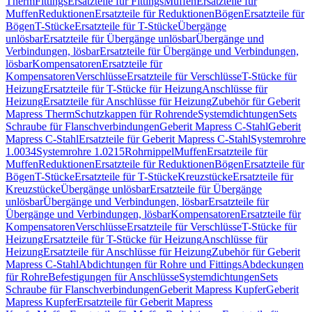
Therm
Fittings
Ersatzteile für Fittings
Muffen
Ersatzteile für
Muffen
Reduktionen
Ersatzteile für Reduktionen
Bögen
Ersatzteile für
Bögen
T-Stücke
Ersatzteile für T-Stücke
Übergänge
unlösbar
Ersatzteile für Übergänge unlösbar
Übergänge und
Verbindungen, lösbar
Ersatzteile für Übergänge und Verbindungen,
lösbar
Kompensatoren
Ersatzteile für
Kompensatoren
Verschlüsse
Ersatzteile für Verschlüsse
T-Stücke für
Heizung
Ersatzteile für T-Stücke für Heizung
Anschlüsse für
Heizung
Ersatzteile für Anschlüsse für Heizung
Zubehör für Geberit
Mapress Therm
Schutzkappen für Rohrende
Systemdichtungen
Sets
Schraube für Flanschverbindungen
Geberit Mapress C-Stahl
Geberit
Mapress C-Stahl
Ersatzteile für Geberit Mapress C-Stahl
Systemrohre
1.0034
Systemrohre 1.0215
Rohrnippel
Muffen
Ersatzteile für
Muffen
Reduktionen
Ersatzteile für Reduktionen
Bögen
Ersatzteile für
Bögen
T-Stücke
Ersatzteile für T-Stücke
Kreuzstücke
Ersatzteile für
Kreuzstücke
Übergänge unlösbar
Ersatzteile für Übergänge
unlösbar
Übergänge und Verbindungen, lösbar
Ersatzteile für
Übergänge und Verbindungen, lösbar
Kompensatoren
Ersatzteile für
Kompensatoren
Verschlüsse
Ersatzteile für Verschlüsse
T-Stücke für
Heizung
Ersatzteile für T-Stücke für Heizung
Anschlüsse für
Heizung
Ersatzteile für Anschlüsse für Heizung
Zubehör für Geberit
Mapress C-Stahl
Abdichtungen für Rohre und Fittings
Abdeckungen
für Rohre
Befestigungen für Anschlüsse
Systemdichtungen
Sets
Schraube für Flanschverbindungen
Geberit Mapress Kupfer
Geberit
Mapress Kupfer
Ersatzteile für Geberit Mapress