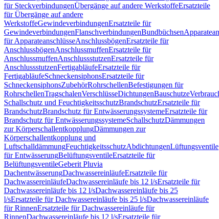
für Steckverbindungen
Übergänge auf andere Werkstoffe
Ersatzteile
für Übergänge auf andere
Werkstoffe
Gewindeverbindungen
Ersatzteile für
Gewindeverbindungen
Flanschverbindungen
Bundbüchsen
Apparatean
für Apparateanschlüsse
Anschlussbögen
Ersatzteile für
Anschlussbögen
Anschlussmuffen
Ersatzteile für
Anschlussmuffen
Anschlussstutzen
Ersatzteile für
Anschlussstutzen
Fertigabläufe
Ersatzteile für
Fertigabläufe
Schneckensiphons
Ersatzteile für
Schneckensiphons
Zubehör
Rohrschellen
Befestigungen für
Rohrschellen
Tragschalen
Verschlüsse
Dichtungen
Bauschutze
Verbrauc
Schallschutz und Feuchtigkeitsschutz
Brandschutz
Ersatzteile für
Brandschutz
Brandschutz für Entwässerungssysteme
Ersatzteile für
Brandschutz für Entwässerungssysteme
Schallschutz
Dämmungen
zur Körperschallentkopplung
Dämmungen zur
Körperschallentkopplung und
Luftschalldämmung
Feuchtigkeitsschutz
Abdichtungen
Lüftungsventile
für Entwässerung
Belüftungsventile
Ersatzteile für
Belüftungsventile
Geberit Pluvia
Dachentwässerung
Dachwassereinläufe
Ersatzteile für
Dachwassereinläufe
Dachwassereinläufe bis 12 l/s
Ersatzteile für
Dachwassereinläufe bis 12 l/s
Dachwassereinläufe bis 25
l/s
Ersatzteile für Dachwassereinläufe bis 25 l/s
Dachwassereinläufe
für Rinnen
Ersatzteile für Dachwassereinläufe für
Rinnen
Dachwassereinläufe bis 12 l/s
Ersatzteile für