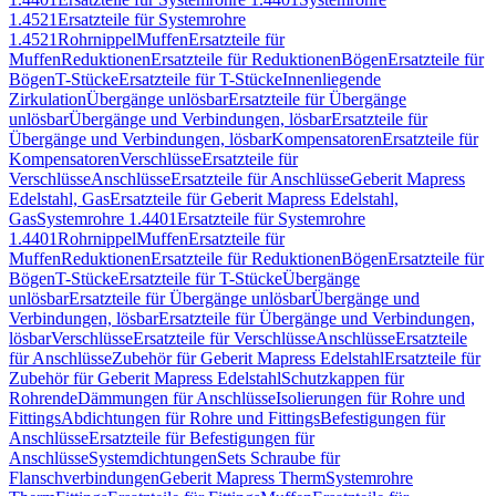
1.4521
Ersatzteile für Systemrohre
1.4521
Rohrnippel
Muffen
Ersatzteile für
Muffen
Reduktionen
Ersatzteile für Reduktionen
Bögen
Ersatzteile für
Bögen
T-Stücke
Ersatzteile für T-Stücke
Innenliegende
Zirkulation
Übergänge unlösbar
Ersatzteile für Übergänge
unlösbar
Übergänge und Verbindungen, lösbar
Ersatzteile für
Übergänge und Verbindungen, lösbar
Kompensatoren
Ersatzteile für
Kompensatoren
Verschlüsse
Ersatzteile für
Verschlüsse
Anschlüsse
Ersatzteile für Anschlüsse
Geberit Mapress
Edelstahl, Gas
Ersatzteile für Geberit Mapress Edelstahl,
Gas
Systemrohre 1.4401
Ersatzteile für Systemrohre
1.4401
Rohrnippel
Muffen
Ersatzteile für
Muffen
Reduktionen
Ersatzteile für Reduktionen
Bögen
Ersatzteile für
Bögen
T-Stücke
Ersatzteile für T-Stücke
Übergänge
unlösbar
Ersatzteile für Übergänge unlösbar
Übergänge und
Verbindungen, lösbar
Ersatzteile für Übergänge und Verbindungen,
lösbar
Verschlüsse
Ersatzteile für Verschlüsse
Anschlüsse
Ersatzteile
für Anschlüsse
Zubehör für Geberit Mapress Edelstahl
Ersatzteile für
Zubehör für Geberit Mapress Edelstahl
Schutzkappen für
Rohrende
Dämmungen für Anschlüsse
Isolierungen für Rohre und
Fittings
Abdichtungen für Rohre und Fittings
Befestigungen für
Anschlüsse
Ersatzteile für Befestigungen für
Anschlüsse
Systemdichtungen
Sets Schraube für
Flanschverbindungen
Geberit Mapress Therm
Systemrohre