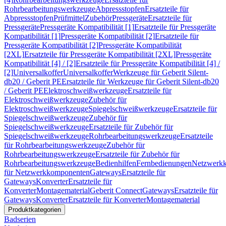
Rohrbearbeitungswerkzeuge
Abpressstopfen
Ersatzteile für
Abpressstopfen
Prüfmittel
Zubehör
Pressgeräte
Ersatzteile für
Pressgeräte
Pressgeräte Kompatibilität [1]
Ersatzteile für Pressgeräte
Kompatibilität [1]
Pressgeräte Kompatibilität [2]
Ersatzteile für
Pressgeräte Kompatibilität [2]
Pressgeräte Kompatibilität
[2XL]
Ersatzteile für Pressgeräte Kompatibilität [2XL]
Pressgeräte
Kompatibilität [4] / [2]
Ersatzteile für Pressgeräte Kompatibilität [4] /
[2]
Universalkoffer
Universalkoffer
Werkzeuge für Geberit Silent-
db20 / Geberit PE
Ersatzteile für Werkzeuge für Geberit Silent-db20
/ Geberit PE
Elektroschweißwerkzeuge
Ersatzteile für
Elektroschweißwerkzeuge
Zubehör für
Elektroschweißwerkzeuge
Spiegelschweißwerkzeuge
Ersatzteile für
Spiegelschweißwerkzeuge
Zubehör für
Spiegelschweißwerkzeuge
Ersatzteile für Zubehör für
Spiegelschweißwerkzeuge
Rohrbearbeitungswerkzeuge
Ersatzteile
für Rohrbearbeitungswerkzeuge
Zubehör für
Rohrbearbeitungswerkzeuge
Ersatzteile für Zubehör für
Rohrbearbeitungswerkzeuge
Bedienhilfen
Fernbedienungen
Netzwerk
für Netzwerkkomponenten
Gateways
Ersatzteile für
Gateways
Konverter
Ersatzteile für
Konverter
Montagematerial
Geberit Connect
Gateways
Ersatzteile für
Gateways
Konverter
Ersatzteile für Konverter
Montagematerial
Produktkategorien
Badserien