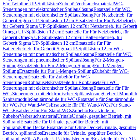
Für Twinline UP-Spülkästen
Zubehör
Verbrauchsmaterial
WC-
Steuerungen mit elektronischer Spülauslösung
Ersatzteile für WC-
Steuerungen mit elektronischer Spülauslösung
Für Netzbetrieb, für
Geberit Sigma UP-Spülkästen 12 cm
Ersatzteile für Für Netzbetrieb,
für Geberit Sigma UP-Spülkästen 12 cm
Für Netzbetrieb, für Geberit
Omega UP-Spülkästen 12 cm
Ersatzteile für Für Netzbetrieb, für
Geberit Omega UP-Spülkästen 12 cm
Für Batteriebetrieb, für
Geberit Sigma UP-Spülkästen 12 cm
Ersatzteile für Für
Batteriebetrieb, für Geberit Sigma UP-Spülkästen 12 cm
WC-
Steuerungen mit pneumatischer Spülauslösung
Ersatzteile für WC-
Steuerungen mit pneumatischer Spülauslösung
Für 2-Mengen-
Spülung
Ersatzteile für Für 2-Mengen-Spülung
Für 1-Mengen-
Spülung
Ersatzteile für Für 1-Mengen-Spülung
Zubehör für WC-
Steuerungen
Ersatzteile für Zubehör für WC-
Steuerungen
Rohbausets
Ersatzteile für Rohbausets
Für WC-
Steuerungen mit elektronischer Spülauslösung
Ersatzteile für Für
WC-Steuerungen mit elektronischer Spülauslösung
Geberit Monolith
Sanitärmodule
Sanitärmodule für WCs
Ersatzteile für Sanitärmodule
für WCs
Für Wand-WCs
Ersatzteile für Für Wand-WCs
Für Stand-
WCs
Ersatzteile für Für Stand-WCs
Zubehör
Ersatzteile für
Zubehör
Verbrauchsmaterial
Urinale
Urinale, gespülter Betrieb, mit
Spülrand
Ersatzteile für Urinale, gespülter Betrieb, mit
Spülrand
Ohne Deckel
Ersatzteile für Ohne Deckel
Urinale, gespülter
Betrieb, spülrandlos
Ersatzteile für Urinale, gespülter Betrieb,
spülrandlos
Für AP- oder UP-Urinalsteuerung
Ersatzteile für Für AP-