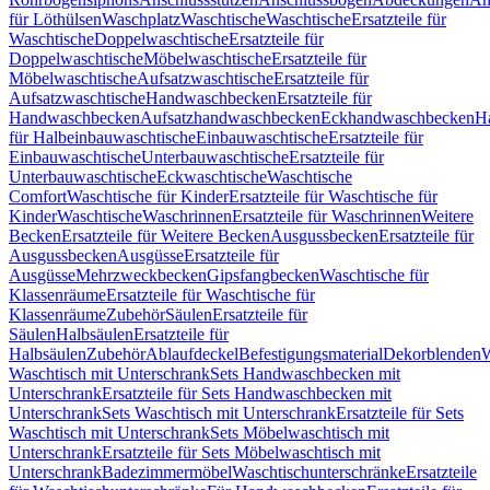
für Löthülsen
Waschplatz
Waschtische
Waschtische
Ersatzteile für
Waschtische
Doppelwaschtische
Ersatzteile für
Doppelwaschtische
Möbelwaschtische
Ersatzteile für
Möbelwaschtische
Aufsatzwaschtische
Ersatzteile für
Aufsatzwaschtische
Handwaschbecken
Ersatzteile für
Handwaschbecken
Aufsatzhandwaschbecken
Eckhandwaschbecken
H
für Halbeinbauwaschtische
Einbauwaschtische
Ersatzteile für
Einbauwaschtische
Unterbauwaschtische
Ersatzteile für
Unterbauwaschtische
Eckwaschtische
Waschtische
Comfort
Waschtische für Kinder
Ersatzteile für Waschtische für
Kinder
Waschtische
Waschrinnen
Ersatzteile für Waschrinnen
Weitere
Becken
Ersatzteile für Weitere Becken
Ausgussbecken
Ersatzteile für
Ausgussbecken
Ausgüsse
Ersatzteile für
Ausgüsse
Mehrzweckbecken
Gipsfangbecken
Waschtische für
Klassenräume
Ersatzteile für Waschtische für
Klassenräume
Zubehör
Säulen
Ersatzteile für
Säulen
Halbsäulen
Ersatzteile für
Halbsäulen
Zubehör
Ablaufdeckel
Befestigungsmaterial
Dekorblenden
W
Waschtisch mit Unterschrank
Sets Handwaschbecken mit
Unterschrank
Ersatzteile für Sets Handwaschbecken mit
Unterschrank
Sets Waschtisch mit Unterschrank
Ersatzteile für Sets
Waschtisch mit Unterschrank
Sets Möbelwaschtisch mit
Unterschrank
Ersatzteile für Sets Möbelwaschtisch mit
Unterschrank
Badezimmermöbel
Waschtischunterschränke
Ersatzteile