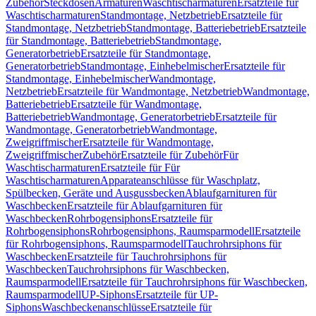
Zubehör
Steckdosen
Armaturen
Waschtischarmaturen
Ersatzteile für
Waschtischarmaturen
Standmontage, Netzbetrieb
Ersatzteile für
Standmontage, Netzbetrieb
Standmontage, Batteriebetrieb
Ersatzteile
für Standmontage, Batteriebetrieb
Standmontage,
Generatorbetrieb
Ersatzteile für Standmontage,
Generatorbetrieb
Standmontage, Einhebelmischer
Ersatzteile für
Standmontage, Einhebelmischer
Wandmontage,
Netzbetrieb
Ersatzteile für Wandmontage, Netzbetrieb
Wandmontage,
Batteriebetrieb
Ersatzteile für Wandmontage,
Batteriebetrieb
Wandmontage, Generatorbetrieb
Ersatzteile für
Wandmontage, Generatorbetrieb
Wandmontage,
Zweigriffmischer
Ersatzteile für Wandmontage,
Zweigriffmischer
Zubehör
Ersatzteile für Zubehör
Für
Waschtischarmaturen
Ersatzteile für Für
Waschtischarmaturen
Apparateanschlüsse für Waschplatz,
Spülbecken, Geräte und Ausgussbecken
Ablaufgarnituren für
Waschbecken
Ersatzteile für Ablaufgarnituren für
Waschbecken
Rohrbogensiphons
Ersatzteile für
Rohrbogensiphons
Rohrbogensiphons, Raumsparmodell
Ersatzteile
für Rohrbogensiphons, Raumsparmodell
Tauchrohrsiphons für
Waschbecken
Ersatzteile für Tauchrohrsiphons für
Waschbecken
Tauchrohrsiphons für Waschbecken,
Raumsparmodell
Ersatzteile für Tauchrohrsiphons für Waschbecken,
Raumsparmodell
UP-Siphons
Ersatzteile für UP-
Siphons
Waschbeckenanschlüsse
Ersatzteile für