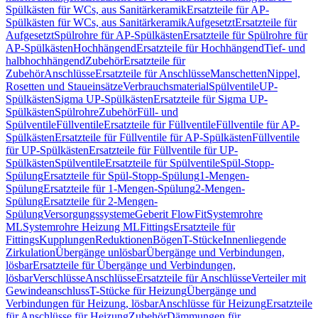
Spülkästen für WCs, aus Sanitärkeramik
Ersatzteile für AP-
Spülkästen für WCs, aus Sanitärkeramik
Aufgesetzt
Ersatzteile für
Aufgesetzt
Spülrohre für AP-Spülkästen
Ersatzteile für Spülrohre für
AP-Spülkästen
Hochhängend
Ersatzteile für Hochhängend
Tief- und
halbhochhängend
Zubehör
Ersatzteile für
Zubehör
Anschlüsse
Ersatzteile für Anschlüsse
Manschetten
Nippel,
Rosetten und Staueinsätze
Verbrauchsmaterial
Spülventile
UP-
Spülkästen
Sigma UP-Spülkästen
Ersatzteile für Sigma UP-
Spülkästen
Spülrohre
Zubehör
Füll- und
Spülventile
Füllventile
Ersatzteile für Füllventile
Füllventile für AP-
Spülkästen
Ersatzteile für Füllventile für AP-Spülkästen
Füllventile
für UP-Spülkästen
Ersatzteile für Füllventile für UP-
Spülkästen
Spülventile
Ersatzteile für Spülventile
Spül-Stopp-
Spülung
Ersatzteile für Spül-Stopp-Spülung
1-Mengen-
Spülung
Ersatzteile für 1-Mengen-Spülung
2-Mengen-
Spülung
Ersatzteile für 2-Mengen-
Spülung
Versorgungssysteme
Geberit FlowFit
Systemrohre
ML
Systemrohre Heizung ML
Fittings
Ersatzteile für
Fittings
Kupplungen
Reduktionen
Bögen
T-Stücke
Innenliegende
Zirkulation
Übergänge unlösbar
Übergänge und Verbindungen,
lösbar
Ersatzteile für Übergänge und Verbindungen,
lösbar
Verschlüsse
Anschlüsse
Ersatzteile für Anschlüsse
Verteiler mit
Gewindeanschluss
T-Stücke für Heizung
Übergänge und
Verbindungen für Heizung, lösbar
Anschlüsse für Heizung
Ersatzteile
für Anschlüsse für Heizung
Zubehör
Dämmungen für