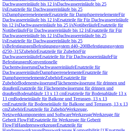
Dachwassereinläufe bis 12 l/s
Dachwassereinläufe bis 25
l/s
Ersatzteile für Dachwassereinläufe bis 25
l/s
Dampfsperrenelemente
Ersatzteile für Dampfsperrenelemente
Für
Dachwassereinläufe bis 12 l/s
Ersatzteile für Für Dachwassereinläufe
bis 12 l/s
Dachwassereinläufe bis 25 l/s
Notüberläufe
Ersatzteile für
Notüberläufe
Für Dachwassereinläufe bis 12 l/s
Ersatzteile für Für
Dachwassereinläufe bis 12 l/s
Dachwassereinläufe bis 25
l/s
Ersatzteile für Dachwassereinläufe bis 25
l/s
Befestigungen
Befestigungssystem d40–200
Befestigungssystem
d250–315
Zubehör
Ersatzteile für Zubehör
Für
Dachwassereinläufe
Ersatzteile für Für Dachwassereinläufe
Für
Befestigungen
Konventionelle
Dachentwässerung
Dachwassereinläufe
Ersatzteile für
Dachwassereinläufe
Dampfsperrenelemente
Ersatzteile für
Dampfsperrenelemente
Zubehör
Ersatzteile für
Zubehör
Bodenentwässerung
Flächenentwässerung für drinnen und
draußen
Ersatzteile für Flächenentwässerung für drinnen und
draußen
Bodenabläufe 13 x 13 cm
Ersatzteile für Bodenabläufe 13 x
13 cm
Bodeneinläufe für Balkone und Terrassen, 13 x 13
cm
Ersatzteile für Bodeneinläufe für Balkone und Terrassen, 13 x 13
cm
Zubehör
Ersatzteile für Zubehör
Werkzeuge,
Netzwerkkomponenten und Software
Werkzeuge
Werkzeuge für
Geberit FlowFit
Ersatzteile für Werkzeuge für Geberit
FlowFit
Handpresswerkzeuge
Ersatzteile für
Handpresswerkzeuge
Presswerkzeuge Kompatibilität [1]
Ersatzteile