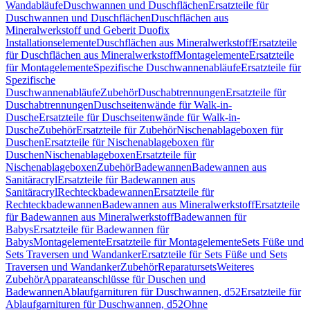
Wandabläufe
Duschwannen und Duschflächen
Ersatzteile für
Duschwannen und Duschflächen
Duschflächen aus
Mineralwerkstoff und Geberit Duofix
Installationselemente
Duschflächen aus Mineralwerkstoff
Ersatzteile
für Duschflächen aus Mineralwerkstoff
Montagelemente
Ersatzteile
für Montagelemente
Spezifische Duschwannenabläufe
Ersatzteile für
Spezifische
Duschwannenabläufe
Zubehör
Duschabtrennungen
Ersatzteile für
Duschabtrennungen
Duschseitenwände für Walk-in-
Dusche
Ersatzteile für Duschseitenwände für Walk-in-
Dusche
Zubehör
Ersatzteile für Zubehör
Nischenablageboxen für
Duschen
Ersatzteile für Nischenablageboxen für
Duschen
Nischenablageboxen
Ersatzteile für
Nischenablageboxen
Zubehör
Badewannen
Badewannen aus
Sanitäracryl
Ersatzteile für Badewannen aus
Sanitäracryl
Rechteckbadewannen
Ersatzteile für
Rechteckbadewannen
Badewannen aus Mineralwerkstoff
Ersatzteile
für Badewannen aus Mineralwerkstoff
Badewannen für
Babys
Ersatzteile für Badewannen für
Babys
Montagelemente
Ersatzteile für Montagelemente
Sets Füße und
Sets Traversen und Wandanker
Ersatzteile für Sets Füße und Sets
Traversen und Wandanker
Zubehör
Reparatursets
Weiteres
Zubehör
Apparateanschlüsse für Duschen und
Badewannen
Ablaufgarnituren für Duschwannen, d52
Ersatzteile für
Ablaufgarnituren für Duschwannen, d52
Ohne