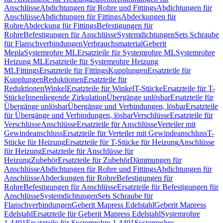
Anschlüsse
Abdichtungen für Rohre und Fittings
Abdichtungen für
Anschlüsse
Abdichtungen für Fittings
Abdeckungen für
Rohre
Abdeckung für Fittings
Befestigungen für
Rohre
Befestigungen für Anschlüsse
Systemdichtungen
Sets Schraube
für Flanschverbindungen
Verbrauchsmaterial
Geberit
Mepla
Systemrohre ML
Ersatzteile für Systemrohre ML
Systemrohre
Heizung ML
Ersatzteile für Systemrohre Heizung
ML
Fittings
Ersatzteile für Fittings
Kupplungen
Ersatzteile für
Kupplungen
Reduktionen
Ersatzteile für
Reduktionen
Winkel
Ersatzteile für Winkel
T-Stücke
Ersatzteile für T-
Stücke
Innenliegende Zirkulation
Übergänge unlösbar
Ersatzteile für
Übergänge unlösbar
Übergänge und Verbindungen, lösbar
Ersatzteile
für Übergänge und Verbindungen, lösbar
Verschlüsse
Ersatzteile für
Verschlüsse
Anschlüsse
Ersatzteile für Anschlüsse
Verteiler mit
Gewindeanschluss
Ersatzteile für Verteiler mit Gewindeanschluss
T-
Stücke für Heizung
Ersatzteile für T-Stücke für Heizung
Anschlüsse
für Heizung
Ersatzteile für Anschlüsse für
Heizung
Zubehör
Ersatzteile für Zubehör
Dämmungen für
Anschlüsse
Abdichtungen für Rohre und Fittings
Abdichtungen für
Anschlüsse
Abdeckungen für Rohre
Befestigungen für
Rohre
Befestigungen für Anschlüsse
Ersatzteile für Befestigungen für
Anschlüsse
Systemdichtungen
Sets Schraube für
Flanschverbindungen
Geberit Mapress Edelstahl
Geberit Mapress
Edelstahl
Ersatzteile für Geberit Mapress Edelstahl
Systemrohre
1.4401
Ersatzteile für Systemrohre 1.4401
Systemrohre