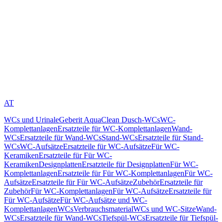
AT
WCs und Urinale
Geberit AquaClean Dusch-WCs
WC-
Komplettanlagen
Ersatzteile für WC-Komplettanlagen
Wand-
WCs
Ersatzteile für Wand-WCs
Stand-WCs
Ersatzteile für Stand-
WCs
WC-Aufsätze
Ersatzteile für WC-Aufsätze
Für WC-
Keramiken
Ersatzteile für Für WC-
Keramiken
Designplatten
Ersatzteile für Designplatten
Für WC-
Komplettanlagen
Ersatzteile für Für WC-Komplettanlagen
Für WC-
Aufsätze
Ersatzteile für Für WC-Aufsätze
Zubehör
Ersatzteile für
Zubehör
Für WC-Komplettanlagen
Für WC-Aufsätze
Ersatzteile für
Für WC-Aufsätze
Für WC-Aufsätze und WC-
Komplettanlagen
WCs
Verbrauchsmaterial
WCs und WC-Sitze
Wand-
WCs
Ersatzteile für Wand-WCs
Tiefspül-WCs
Ersatzteile für Tiefspül-