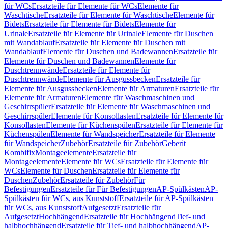
für WCs
Ersatzteile für Elemente für WCs
Elemente für
Waschtische
Ersatzteile für Elemente für Waschtische
Elemente für
Bidets
Ersatzteile für Elemente für Bidets
Elemente für
Urinale
Ersatzteile für Elemente für Urinale
Elemente für Duschen
mit Wandablauf
Ersatzteile für Elemente für Duschen mit
Wandablauf
Elemente für Duschen und Badewannen
Ersatzteile für
Elemente für Duschen und Badewannen
Elemente für
Duschtrennwände
Ersatzteile für Elemente für
Duschtrennwände
Elemente für Ausgussbecken
Ersatzteile für
Elemente für Ausgussbecken
Elemente für Armaturen
Ersatzteile für
Elemente für Armaturen
Elemente für Waschmaschinen und
Geschirrspüler
Ersatzteile für Elemente für Waschmaschinen und
Geschirrspüler
Elemente für Konsollasten
Ersatzteile für Elemente für
Konsollasten
Elemente für Küchenspülen
Ersatzteile für Elemente für
Küchenspülen
Elemente für Wandspeicher
Ersatzteile für Elemente
für Wandspeicher
Zubehör
Ersatzteile für Zubehör
Geberit
Kombifix
Montageelemente
Ersatzteile für
Montageelemente
Elemente für WCs
Ersatzteile für Elemente für
WCs
Elemente für Duschen
Ersatzteile für Elemente für
Duschen
Zubehör
Ersatzteile für Zubehör
Für
Befestigungen
Ersatzteile für Für Befestigungen
AP-Spülkästen
AP-
Spülkästen für WCs, aus Kunststoff
Ersatzteile für AP-Spülkästen
für WCs, aus Kunststoff
Aufgesetzt
Ersatzteile für
Aufgesetzt
Hochhängend
Ersatzteile für Hochhängend
Tief- und
halbhochhängend
Ersatzteile für Tief- und halbhochhängend
AP-