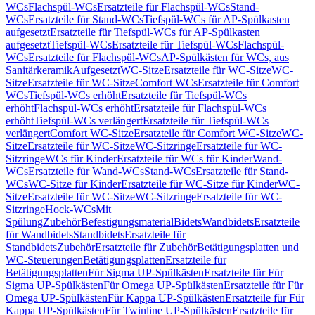
WCs
Flachspül-WCs
Ersatzteile für Flachspül-WCs
Stand-
WCs
Ersatzteile für Stand-WCs
Tiefspül-WCs für AP-Spülkasten
aufgesetzt
Ersatzteile für Tiefspül-WCs für AP-Spülkasten
aufgesetzt
Tiefspül-WCs
Ersatzteile für Tiefspül-WCs
Flachspül-
WCs
Ersatzteile für Flachspül-WCs
AP-Spülkästen für WCs, aus
Sanitärkeramik
Aufgesetzt
WC-Sitze
Ersatzteile für WC-Sitze
WC-
Sitze
Ersatzteile für WC-Sitze
Comfort WCs
Ersatzteile für Comfort
WCs
Tiefspül-WCs erhöht
Ersatzteile für Tiefspül-WCs
erhöht
Flachspül-WCs erhöht
Ersatzteile für Flachspül-WCs
erhöht
Tiefspül-WCs verlängert
Ersatzteile für Tiefspül-WCs
verlängert
Comfort WC-Sitze
Ersatzteile für Comfort WC-Sitze
WC-
Sitze
Ersatzteile für WC-Sitze
WC-Sitzringe
Ersatzteile für WC-
Sitzringe
WCs für Kinder
Ersatzteile für WCs für Kinder
Wand-
WCs
Ersatzteile für Wand-WCs
Stand-WCs
Ersatzteile für Stand-
WCs
WC-Sitze für Kinder
Ersatzteile für WC-Sitze für Kinder
WC-
Sitze
Ersatzteile für WC-Sitze
WC-Sitzringe
Ersatzteile für WC-
Sitzringe
Hock-WCs
Mit
Spülung
Zubehör
Befestigungsmaterial
Bidets
Wandbidets
Ersatzteile
für Wandbidets
Standbidets
Ersatzteile für
Standbidets
Zubehör
Ersatzteile für Zubehör
Betätigungsplatten und
WC-Steuerungen
Betätigungsplatten
Ersatzteile für
Betätigungsplatten
Für Sigma UP-Spülkästen
Ersatzteile für Für
Sigma UP-Spülkästen
Für Omega UP-Spülkästen
Ersatzteile für Für
Omega UP-Spülkästen
Für Kappa UP-Spülkästen
Ersatzteile für Für
Kappa UP-Spülkästen
Für Twinline UP-Spülkästen
Ersatzteile für