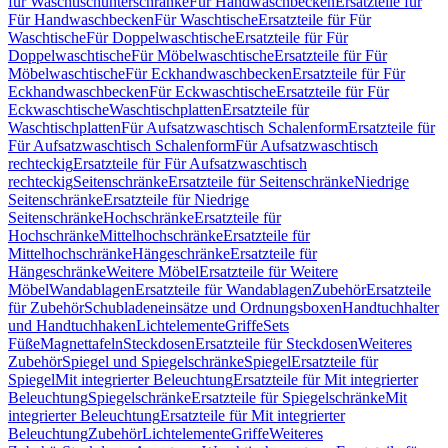
für Waschtischunterschränke
Für Handwaschbecken
Ersatzteile für
Für Handwaschbecken
Für Waschtische
Ersatzteile für Für
Waschtische
Für Doppelwaschtische
Ersatzteile für Für
Doppelwaschtische
Für Möbelwaschtische
Ersatzteile für Für
Möbelwaschtische
Für Eckhandwaschbecken
Ersatzteile für Für
Eckhandwaschbecken
Für Eckwaschtische
Ersatzteile für Für
Eckwaschtische
Waschtischplatten
Ersatzteile für
Waschtischplatten
Für Aufsatzwaschtisch Schalenform
Ersatzteile für
Für Aufsatzwaschtisch Schalenform
Für Aufsatzwaschtisch
rechteckig
Ersatzteile für Für Aufsatzwaschtisch
rechteckig
Seitenschränke
Ersatzteile für Seitenschränke
Niedrige
Seitenschränke
Ersatzteile für Niedrige
Seitenschränke
Hochschränke
Ersatzteile für
Hochschränke
Mittelhochschränke
Ersatzteile für
Mittelhochschränke
Hängeschränke
Ersatzteile für
Hängeschränke
Weitere Möbel
Ersatzteile für Weitere
Möbel
Wandablagen
Ersatzteile für Wandablagen
Zubehör
Ersatzteile
für Zubehör
Schubladeneinsätze und Ordnungsboxen
Handtuchhalter
und Handtuchhaken
Lichtelemente
Griffe
Sets
Füße
Magnettafeln
Steckdosen
Ersatzteile für Steckdosen
Weiteres
Zubehör
Spiegel und Spiegelschränke
Spiegel
Ersatzteile für
Spiegel
Mit integrierter Beleuchtung
Ersatzteile für Mit integrierter
Beleuchtung
Spiegelschränke
Ersatzteile für Spiegelschränke
Mit
integrierter Beleuchtung
Ersatzteile für Mit integrierter
Beleuchtung
Zubehör
Lichtelemente
Griffe
Weiteres