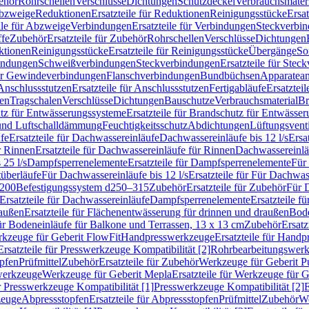
ehör
Rohrschellen
Verschlüsse
Dichtungen
Schutzdeckel
Verbrauchsmater
Abzweige
Reduktionen
Ersatzteile für Reduktionen
Reinigungsstücke
Ersat
ile für Abzweige
Verbindungen
Ersatzteile für Verbindungen
Steckverbi
ffe
Zubehör
Ersatzteile für Zubehör
Rohrschellen
Verschlüsse
Dichtungen
ktionen
Reinigungsstücke
Ersatzteile für Reinigungsstücke
Übergänge
So
bindungen
Schweißverbindungen
Steckverbindungen
Ersatzteile für Ste
für Gewindeverbindungen
Flanschverbindungen
Bundbüchsen
Apparatean
Anschlussstutzen
Ersatzteile für Anschlussstutzen
Fertigabläufe
Ersatzteil
len
Tragschalen
Verschlüsse
Dichtungen
Bauschutze
Verbrauchsmaterial
Br
tz für Entwässerungssysteme
Ersatzteile für Brandschutz für Entwässe
und Luftschalldämmung
Feuchtigkeitsschutz
Abdichtungen
Lüftungsvent
fe
Ersatzteile für Dachwassereinläufe
Dachwassereinläufe bis 12 l/s
Ersa
r Rinnen
Ersatzteile für Dachwassereinläufe für Rinnen
Dachwassereinläu
 25 l/s
Dampfsperrenelemente
Ersatzteile für Dampfsperrenelemente
Für 
tüberläufe
Für Dachwassereinläufe bis 12 l/s
Ersatzteile für Für Dachwass
–200
Befestigungssystem d250–315
Zubehör
Ersatzteile für Zubehör
Für 
Ersatzteile für Dachwassereinläufe
Dampfsperrenelemente
Ersatzteile 
raußen
Ersatzteile für Flächenentwässerung für drinnen und draußen
Bode
für Bodeneinläufe für Balkone und Terrassen, 13 x 13 cm
Zubehör
Ersatz
erkzeuge für Geberit FlowFit
Handpresswerkzeuge
Ersatzteile für Hand
Ersatzteile für Presswerkzeuge Kompatibilität [2]
Rohrbearbeitungswer
opfen
Prüfmittel
Zubehör
Ersatzteile für Zubehör
Werkzeuge für Geberit P
swerkzeuge
Werkzeuge für Geberit Mepla
Ersatzteile für Werkzeuge für 
ür Presswerkzeuge Kompatibilität [1]
Presswerkzeuge Kompatibilität [2]
E
zeuge
Abpressstopfen
Ersatzteile für Abpressstopfen
Prüfmittel
Zubehör
We