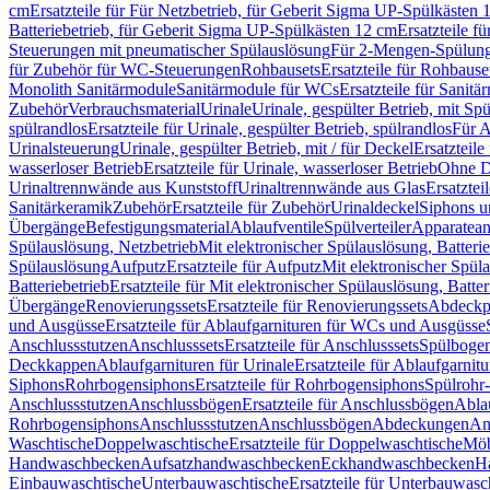
cm
Ersatzteile für Für Netzbetrieb, für Geberit Sigma UP-Spülkästen 
Batteriebetrieb, für Geberit Sigma UP-Spülkästen 12 cm
Ersatzteile f
Steuerungen mit pneumatischer Spülauslösung
Für 2-Mengen-Spülun
für Zubehör für WC-Steuerungen
Rohbausets
Ersatzteile für Rohbause
Monolith Sanitärmodule
Sanitärmodule für WCs
Ersatzteile für Sanit
Zubehör
Verbrauchsmaterial
Urinale
Urinale, gespülter Betrieb, mit Sp
spülrandlos
Ersatzteile für Urinale, gespülter Betrieb, spülrandlos
Für A
Urinalsteuerung
Urinale, gespülter Betrieb, mit / für Deckel
Ersatzteile
wasserloser Betrieb
Ersatzteile für Urinale, wasserloser Betrieb
Ohne D
Urinaltrennwände aus Kunststoff
Urinaltrennwände aus Glas
Ersatztei
Sanitärkeramik
Zubehör
Ersatzteile für Zubehör
Urinaldeckel
Siphons u
Übergänge
Befestigungsmaterial
Ablaufventile
Spülverteiler
Apparatean
Spülauslösung, Netzbetrieb
Mit elektronischer Spülauslösung, Batterie
Spülauslösung
Aufputz
Ersatzteile für Aufputz
Mit elektronischer Spül
Batteriebetrieb
Ersatzteile für Mit elektronischer Spülauslösung, Batter
Übergänge
Renovierungssets
Ersatzteile für Renovierungssets
Abdeckpl
und Ausgüsse
Ersatzteile für Ablaufgarnituren für WCs und Ausgüsse
Anschlussstutzen
Anschlusssets
Ersatzteile für Anschlusssets
Spülbogen
Deckkappen
Ablaufgarnituren für Urinale
Ersatzteile für Ablaufgarnitu
Siphons
Rohrbogensiphons
Ersatzteile für Rohrbogensiphons
Spülrohr
Anschlussstutzen
Anschlussbögen
Ersatzteile für Anschlussbögen
Ablau
Rohrbogensiphons
Anschlussstutzen
Anschlussbögen
Abdeckungen
An
Waschtische
Doppelwaschtische
Ersatzteile für Doppelwaschtische
Möb
Handwaschbecken
Aufsatzhandwaschbecken
Eckhandwaschbecken
H
Einbauwaschtische
Unterbauwaschtische
Ersatzteile für Unterbauwasc