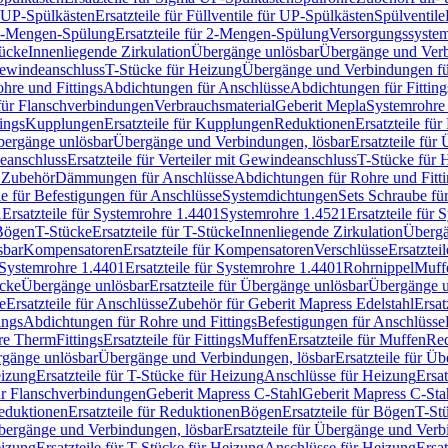
r UP-Spülkästen
Ersatzteile für Füllventile für UP-Spülkästen
Spülventile
-Mengen-Spülung
Ersatzteile für 2-Mengen-Spülung
Versorgungssyste
ücke
Innenliegende Zirkulation
Übergänge unlösbar
Übergänge und Verb
Gewindeanschluss
T-Stücke für Heizung
Übergänge und Verbindungen fü
hre und Fittings
Abdichtungen für Anschlüsse
Abdichtungen für Fitting
für Flanschverbindungen
Verbrauchsmaterial
Geberit Mepla
Systemrohr
tings
Kupplungen
Ersatzteile für Kupplungen
Reduktionen
Ersatzteile fü
Übergänge unlösbar
Übergänge und Verbindungen, lösbar
Ersatzteile fü
deanschluss
Ersatzteile für Verteiler mit Gewindeanschluss
T-Stücke für 
r Zubehör
Dämmungen für Anschlüsse
Abdichtungen für Rohre und Fitti
ile für Befestigungen für Anschlüsse
Systemdichtungen
Sets Schraube fü
1
Ersatzteile für Systemrohre 1.4401
Systemrohre 1.4521
Ersatzteile für
 Bögen
T-Stücke
Ersatzteile für T-Stücke
Innenliegende Zirkulation
Übergä
sbar
Kompensatoren
Ersatzteile für Kompensatoren
Verschlüsse
Ersatztei
Systemrohre 1.4401
Ersatzteile für Systemrohre 1.4401
Rohrnippel
Muff
ücke
Übergänge unlösbar
Ersatzteile für Übergänge unlösbar
Übergänge u
e
Ersatzteile für Anschlüsse
Zubehör für Geberit Mapress Edelstahl
Ersat
ings
Abdichtungen für Rohre und Fittings
Befestigungen für Anschlüsse
re Therm
Fittings
Ersatzteile für Fittings
Muffen
Ersatzteile für Muffen
Re
ergänge unlösbar
Übergänge und Verbindungen, lösbar
Ersatzteile für Ü
eizung
Ersatzteile für T-Stücke für Heizung
Anschlüsse für Heizung
Ersat
ür Flanschverbindungen
Geberit Mapress C-Stahl
Geberit Mapress C-Sta
eduktionen
Ersatzteile für Reduktionen
Bögen
Ersatzteile für Bögen
T-St
ergänge und Verbindungen, lösbar
Ersatzteile für Übergänge und Verb
eizung
Ersatzteile für T-Stücke für Heizung
Anschlüsse für Heizung
Ersat