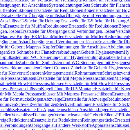
festigungen für Anschlüsse
Systemdichtungen
Sets Schraube für Flansc
Muffen
Reduktionen
Ersatzteile für Reduktionen
Bögen
Ersatzteile für Bö
r
Ersatzteile für Übergänge unlösbar
Übergänge und Verbindungen, lös
r Anschlüsse
T-Stücke für Heizung
Ersatzteile für T-Stücke für Heizung
A
fen
Ersatzteile für Muffen
Reduktionen
Ersatzteile für Reduktionen
Böge
gen, lösbar
Ersatzteile für Übergänge und Verbindungen, lösbar
Verschl
it Mapress Kupfer, FKM blau
Muffen
Ersatzteile für Muffen
Reduktionen
E
ergänge unlösbar
Übergänge und Verbindungen, lösbar
Ersatzteile für Ü
hör für Geberit Mapress Kupfer
Dämmungen für Anschlüsse
Abdichtunge
ngen
Sets Schraube für Flanschverbindungen
Geberit Hygienesystem
Hyg
n
Spülkästen und WC-Steuerungen mit Hygienespülung
Ersatzteile fü
nbaumodule
Zubehör für Spülkästen und WC-Steuerungen mit Hygienes
etzwerkkomponenten
Geberit Connect Zubehör für Geberit Hygienesy
e für Konverter
Sensoren
Montagematerial
Rohrarmaturen
Schrägsitzventi
la Pressanschlüssen
Ersatzteile für Mit Mepla Pressanschlüssen
Mit Map
lhähne
Mit FlowFit Pressanschlüssen
Ersatzteile für Mit FlowFit Pressan
press Pressanschlüssen
Kugelhähne für UP-Montage
Ersatzteile für Ku
 für Mit Mepla Pressanschlüssen
Mit Mapress Pressanschlüssen
Ersatztei
le für Formstücke
Bögen
Abzweige
Ersatzteile für Abzweige
Reduktione
bindungen
Schweißverbindungen
Steckverbindungen
Ersatzteile für Ste
nschlüsse
Ersatzteile für Apparateanschlüsse
Anschlussbögen
Ersatzteil
hellen
Verschlüsse
Dichtungen
Verbrauchsmaterial
Geberit Silent-PP
Roh
weige
Reduktionen
Ersatzteile für Reduktionen
Reinigungsstücke
Ersatzte
allverbindungen
Übergänge auf andere Werkstoffe
Apparateanschlüsse
E