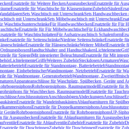
Becken
Ersatzteile für Weitere Becken
Ausgussbecken
Ersatzteile für Au
nräume
Ersatzteile für Waschtische für Klassenräume
Zubehör
Säulen
Ersa
andablagen
Sets Waschtisch mit Unterschrank
Sets Handwaschbecken 
aschtisch mit Unterschrank
Sets Möbelwaschtisch mit Unterschrank
Ersa
für Waschtischunterschränke
Für Handwaschbecken
Ersatzteile für Für
aschtische
Ersatzteile für Für Möbelwaschtische
Für Eckhandwaschbec
rsatzteile für Waschtischplatten
Für Aufsatzwaschtisch Schalenform
Ers
änke
Ersatzteile für Seitenschränke
Niedrige Seitenschränke
Ersatzteile f
ängeschränke
Ersatzteile für Hängeschränke
Weitere Möbel
Ersatzteile 
d Ordnungsboxen
Handtuchhalter und Handtuchhaken
Lichtelemente
Grif
tzteile für Spiegel
Mit integrierter Beleuchtung
Ersatzteile für Mit integr
behör
Lichtelemente
Griffe
Weiteres Zubehör
Steckdosen
Armaturen
Wasc
tteriebetrieb
Ersatzteile für Standmontage, Batteriebetrieb
Standmontage
dmontage, Einhebelmischer
Wandmontage, Netzbetrieb
Ersatzteile für W
teile für Wandmontage, Generatorbetrieb
Wandmontage, Zweigriffmisch
rmaturen
Apparateanschlüsse für Waschplatz, Spülbecken, Geräte und 
 Rohrbogensiphons
Rohrbogensiphons, Raumsparmodell
Ersatzteile für
rohrsiphons für Waschbecken, Raumsparmodell
Ersatzteile für Tauch
nschlüsse
Anschlussstutzen
Anschlussbögen
Abdeckungen
Anschlüsse
Er
aukästen
Ersatzteile für Wandeinbaukästen
Ablaufgarnituren für Spülb
elkammersiphons
Ersatzteile für Doppelkammersiphons
Anschlussstutz
für Geräte
Rohrbogensiphons
Ersatzteile für Rohrbogensiphons
UP-Sipho
en für Ausgussbecken
Ersatzteile für Ablaufgarnituren für Ausgussbecke
ufventile
Ersatzteile für Ablaufventile
Zubehör
Ersatzteile für Zubehör
D
Ersatzteile für Duschrinnen
Zubehör für Duschrinnen
Ersatzteile für Zu