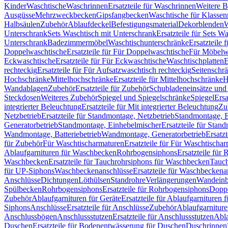
Kinder
Waschtische
Waschrinnen
Ersatzteile für Waschrinnen
Weitere 
Ausgüsse
Mehrzweckbecken
Gipsfangbecken
Waschtische für Klasse
Halbsäulen
Zubehör
Ablaufdeckel
Befestigungsmaterial
Dekorblenden
W
Unterschrank
Sets Waschtisch mit Unterschrank
Ersatzteile für Sets W
Unterschrank
Badezimmermöbel
Waschtischunterschränke
Ersatzteile 
Doppelwaschtische
Ersatzteile für Für Doppelwaschtische
Für Möbelw
Eckwaschtische
Ersatzteile für Für Eckwaschtische
Waschtischplatten
E
rechteckig
Ersatzteile für Für Aufsatzwaschtisch rechteckig
Seitenschr
Hochschränke
Mittelhochschränke
Ersatzteile für Mittelhochschränke
H
Wandablagen
Zubehör
Ersatzteile für Zubehör
Schubladeneinsätze un
Steckdosen
Weiteres Zubehör
Spiegel und Spiegelschränke
Spiegel
Ersa
integrierter Beleuchtung
Ersatzteile für Mit integrierter Beleuchtung
Zu
Netzbetrieb
Ersatzteile für Standmontage, Netzbetrieb
Standmontage, Ba
Generatorbetrieb
Standmontage, Einhebelmischer
Ersatzteile für Stan
Wandmontage, Batteriebetrieb
Wandmontage, Generatorbetrieb
Ersatz
für Zubehör
Für Waschtischarmaturen
Ersatzteile für Für Waschtischa
Ablaufgarnituren für Waschbecken
Rohrbogensiphons
Ersatzteile für
Waschbecken
Ersatzteile für Tauchrohrsiphons für Waschbecken
Tauch
für UP-Siphons
Waschbeckenanschlüsse
Ersatzteile für Waschbeckena
Anschlüsse
Dichtungen
Löthülsen
Standrohre
Verlängerungen
Wandeinb
Spülbecken
Rohrbogensiphons
Ersatzteile für Rohrbogensiphons
Dopp
Zubehör
Ablaufgarnituren für Geräte
Ersatzteile für Ablaufgarnituren 
Siphons
Anschlüsse
Ersatzteile für Anschlüsse
Zubehör
Ablaufgarnitur
Anschlussbögen
Anschlussstutzen
Ersatzteile für Anschlussstutzen
Abla
Duschen
Ersatzteile für Bodenentwässerung für Duschen
Duschrinnen