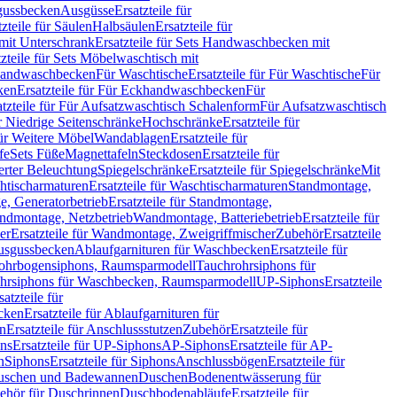
sgussbecken
Ausgüsse
Ersatzteile für
tzteile für Säulen
Halbsäulen
Ersatzteile für
mit Unterschrank
Ersatzteile für Sets Handwaschbecken mit
tzteile für Sets Möbelwaschtisch mit
 Handwaschbecken
Für Waschtische
Ersatzteile für Für Waschtische
Für
ken
Ersatzteile für Für Eckhandwaschbecken
Für
atzteile für Für Aufsatzwaschtisch Schalenform
Für Aufsatzwaschtisch
ür Niedrige Seitenschränke
Hochschränke
Ersatzteile für
für Weitere Möbel
Wandablagen
Ersatzteile für
fe
Sets Füße
Magnettafeln
Steckdosen
Ersatzteile für
ierter Beleuchtung
Spiegelschränke
Ersatzteile für Spiegelschränke
Mit
htischarmaturen
Ersatzteile für Waschtischarmaturen
Standmontage,
, Generatorbetrieb
Ersatzteile für Standmontage,
andmontage, Netzbetrieb
Wandmontage, Batteriebetrieb
Ersatzteile für
er
Ersatzteile für Wandmontage, Zweigriffmischer
Zubehör
Ersatzteile
Ausgussbecken
Ablaufgarnituren für Waschbecken
Ersatzteile für
 Rohrbogensiphons, Raumsparmodell
Tauchrohrsiphons für
rohrsiphons für Waschbecken, Raumsparmodell
UP-Siphons
Ersatzteile
satzteile für
ecken
Ersatzteile für Ablaufgarnituren für
en
Ersatzteile für Anschlussstutzen
Zubehör
Ersatzteile für
ns
Ersatzteile für UP-Siphons
AP-Siphons
Ersatzteile für AP-
n
Siphons
Ersatzteile für Siphons
Anschlussbögen
Ersatzteile für
uschen und Badewannen
Duschen
Bodenentwässerung für
behör für Duschrinnen
Duschbodenabläufe
Ersatzteile für