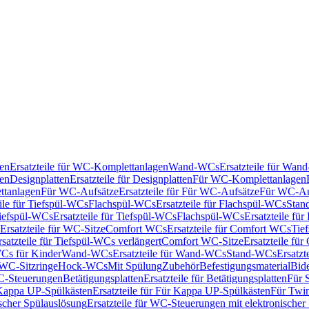
en
Ersatzteile für WC-Komplettanlagen
Wand-WCs
Ersatzteile für Wa
ken
Designplatten
Ersatzteile für Designplatten
Für WC-Komplettanlagen
tanlagen
Für WC-Aufsätze
Ersatzteile für Für WC-Aufsätze
Für WC-Au
eile für Tiefspül-WCs
Flachspül-WCs
Ersatzteile für Flachspül-WCs
Stan
iefspül-WCs
Ersatzteile für Tiefspül-WCs
Flachspül-WCs
Ersatzteile fü
Ersatzteile für WC-Sitze
Comfort WCs
Ersatzteile für Comfort WCs
Tie
rsatzteile für Tiefspül-WCs verlängert
Comfort WC-Sitze
Ersatzteile fü
WCs für Kinder
Wand-WCs
Ersatzteile für Wand-WCs
Stand-WCs
Ersatzt
r WC-Sitzringe
Hock-WCs
Mit Spülung
Zubehör
Befestigungsmaterial
Bide
C-Steuerungen
Betätigungsplatten
Ersatzteile für Betätigungsplatten
Für 
Kappa UP-Spülkästen
Ersatzteile für Für Kappa UP-Spülkästen
Für Twin
scher Spülauslösung
Ersatzteile für WC-Steuerungen mit elektronischer