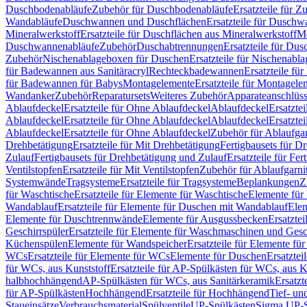
Duschbodenabläufe
Zubehör für Duschbodenabläufe
Ersatzteile für 
Wandabläufe
Duschwannen und Duschflächen
Ersatzteile für Dusch
Mineralwerkstoff
Ersatzteile für Duschflächen aus Mineralwerkstoff
Mo
Duschwannenabläufe
Zubehör
Duschabtrennungen
Ersatzteile für Du
Zubehör
Nischenablageboxen für Duschen
Ersatzteile für Nischenab
für Badewannen aus Sanitäracryl
Rechteckbadewannen
Ersatzteile f
für Badewannen für Babys
Montagelemente
Ersatzteile für Montagele
Wandanker
Zubehör
Reparatursets
Weiteres Zubehör
Apparateanschlüs
Ablaufdeckel
Ersatzteile für Ohne Ablaufdeckel
Ablaufdeckel
Ersatzte
Ablaufdeckel
Ersatzteile für Ohne Ablaufdeckel
Ablaufdeckel
Ersatzte
Ablaufdeckel
Ersatzteile für Ohne Ablaufdeckel
Zubehör für Ablaufga
Drehbetätigung
Ersatzteile für Mit Drehbetätigung
Fertigbausets für D
Zulauf
Fertigbausets für Drehbetätigung und Zulauf
Ersatzteile für Fe
Ventilstopfen
Ersatzteile für Mit Ventilstopfen
Zubehör für Ablaufgarn
Systemwände
Tragsysteme
Ersatzteile für Tragsysteme
Beplankungen
Z
für Waschtische
Ersatzteile für Elemente für Waschtische
Elemente für 
Wandablauf
Ersatzteile für Elemente für Duschen mit Wandablauf
Ele
Elemente für Duschtrennwände
Elemente für Ausgussbecken
Ersatzte
Geschirrspüler
Ersatzteile für Elemente für Waschmaschinen und Gesc
Küchenspülen
Elemente für Wandspeicher
Ersatzteile für Elemente fü
WCs
Ersatzteile für Elemente für WCs
Elemente für Duschen
Ersatztei
für WCs, aus Kunststoff
Ersatzteile für AP-Spülkästen für WCs, aus K
halbhochhängend
AP-Spülkästen für WCs, aus Sanitärkeramik
Ersatzt
für AP-Spülkästen
Hochhängend
Ersatzteile für Hochhängend
Tief- u
Staueinsätze
Verbrauchsmaterial
Spülventile
UP-Spülkästen
Sigma UP-S