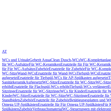
AT
WCs und Urinale
Geberit AquaClean Dusch-WCs
WC-Komplettanlag
für WC-Aufsätze
Für WC-Keramiken
Ersatzteile für Für WC-Kerami
für Für WC-Aufsätze
Zubehör
Ersatzteile für Zubehör
Für WC-Komplet
WC-Sitze
Wand-WCs
Ersatzteile für Wand-WCs
Tiefspül-WCs
Ersatzt
aufgesetzt
Ersatzteile für Tiefspül-WCs für AP-Spülkasten aufgesetzt
T
Sanitärkeramik
Aufgesetzt
WC-Sitze
Ersatzteile für WC-Sitze
WC-Sitze
erhöht
Ersatzteile für Flachspül-WCs erhöht
Tiefspül-WCs verlängert
E
Sitzringe
Ersatzteile für WC-Sitzringe
WCs für Kinder
Ersatzteile für 
Kinder
WC-Sitze
Ersatzteile für WC-Sitze
WC-Sitzringe
Ersatzteile fü
Standbidets
Zubehör
Ersatzteile für Zubehör
Betätigungsplatten und W
Omega UP-Spülkästen
Ersatzteile für Für Omega UP-Spülkästen
Für 
Spülkästen
Zubehör
Verbrauchsmaterial
WC-Steuerungen mit elektroni