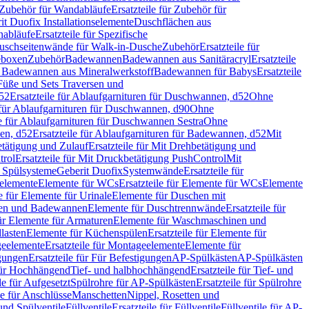
Zubehör für Wandabläufe
Ersatzteile für Zubehör für
t Duofix Installationselemente
Duschflächen aus
nabläufe
Ersatzteile für Spezifische
 Duschseitenwände für Walk-in-Dusche
Zubehör
Ersatzteile für
geboxen
Zubehör
Badewannen
Badewannen aus Sanitäracryl
Ersatzteile
ür Badewannen aus Mineralwerkstoff
Badewannen für Babys
Ersatzteile
s Füße und Sets Traversen und
d52
Ersatzteile für Ablaufgarnituren für Duschwannen, d52
Ohne
e für Ablaufgarnituren für Duschwannen, d90
Ohne
le für Ablaufgarnituren für Duschwannen Sestra
Ohne
en, d52
Ersatzteile für Ablaufgarnituren für Badewannen, d52
Mit
tätigung und Zulauf
Ersatzteile für Mit Drehbetätigung und
trol
Ersatzteile für Mit Druckbetätigung PushControl
Mit
d Spülsysteme
Geberit Duofix
Systemwände
Ersatzteile für
eelemente
Elemente für WCs
Ersatzteile für Elemente für WCs
Elemente
le für Elemente für Urinale
Elemente für Duschen mit
chen und Badewannen
Elemente für Duschtrennwände
Ersatzteile für
für Elemente für Armaturen
Elemente für Waschmaschinen und
llasten
Elemente für Küchenspülen
Ersatzteile für Elemente für
eelemente
Ersatzteile für Montageelemente
Elemente für
gungen
Ersatzteile für Für Befestigungen
AP-Spülkästen
AP-Spülkästen
 für Hochhängend
Tief- und halbhochhängend
Ersatzteile für Tief- und
le für Aufgesetzt
Spülrohre für AP-Spülkästen
Ersatzteile für Spülrohre
le für Anschlüsse
Manschetten
Nippel, Rosetten und
und Spülventile
Füllventile
Ersatzteile für Füllventile
Füllventile für AP-