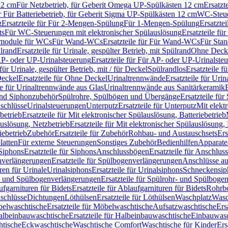
12 cm
Für Netzbetrieb, für Geberit Omega UP-Spülkästen 12 cm
Ersatzt
ür Für Batteriebetrieb, für Geberit Sigma UP-Spülkästen 12 cm
WC-Steue
g
Ersatzteile für Für 2-Mengen-Spülung
Für 1-Mengen-Spülung
Ersatzte
ts
Für WC-Steuerungen mit elektronischer Spülauslösung
Ersatzteile f
ärmodule für WCs
Für Wand-WCs
Ersatzteile für Für Wand-WCs
Für Sta
ülrand
Ersatzteile für Urinale, gespülter Betrieb, mit Spülrand
Ohne Deck
P- oder UP-Urinalsteuerung
Ersatzteile für Für AP- oder UP-Urinalste
 für Urinale, gespülter Betrieb, mit / für Deckel
Spülrandlos
Ersatzteile f
eckel
Ersatzteile für Ohne Deckel
Urinaltrennwände
Ersatzteile für Uri
le für Urinaltrennwände aus Glas
Urinaltrennwände aus Sanitärkeramik
nd Siphonzubehör
Spülrohre, Spülbögen und Übergänge
Ersatzteile fü
schlüsse
Urinalsteuerungen
Unterputz
Ersatzteile für Unterputz
Mit elekt
betrieb
Ersatzteile für Mit elektronischer Spülauslösung, Batteriebetrieb
auslösung, Netzbetrieb
Ersatzteile für Mit elektronischer Spülauslösung,
iebetrieb
Zubehör
Ersatzteile für Zubehör
Rohbau- und Austauschsets
Ers
atten
Für externe Steuerungen
Sonstiges Zubehör
Bedienhilfen
Apparate
Siphons
Ersatzteile für Siphons
Anschlussbögen
Ersatzteile für Anschlu
verlängerungen
Ersatzteile für Spülbogenverlängerungen
Anschlüsse a
ren für Urinale
Urinalsiphons
Ersatzteile für Urinalsiphons
Schneckensip
- und Spülbogenverlängerungen
Ersatzteile für Spülrohr- und Spülbog
fgarnituren für Bidets
Ersatzteile für Ablaufgarnituren für Bidets
Rohrb
schlüsse
Dichtungen
Löthülsen
Ersatzteile für Löthülsen
Waschplatz
Wasc
elwaschtische
Ersatzteile für Möbelwaschtische
Aufsatzwaschtische
Ers
albeinbauwaschtische
Ersatzteile für Halbeinbauwaschtische
Einbauwasc
htische
Eckwaschtische
Waschtische Comfort
Waschtische für Kinder
Ers