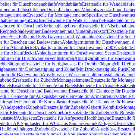
Zubehör für Duschbodenabläufe
Wandabläufe
Ersatzteile für Wandabläufe
wannen und Duschflächen
Duschflächen aus Mineralwerkstoff und Geberi
ntagelemente
Ersatzteile für Montagelemente
Spezifische Duschwanne
schabtrennungen
Duschseitenwände für Walk-in-Dusche
Ersatzteile für
lageboxen für Duschen
Nischenablageboxen
Ersatzteile für Nischenabla
ür Rechteckbadewannen
Badewannen aus Mineralwerkstoff
Ersatzteile f
mente
Sets Füße und Sets Traversen und Wandanker
Ersatzteile für Set
se für Duschen und Badewannen
Ablaufgarnituren für Duschwannen, 
ile für Ablaufdeckel
Ablaufgarnituren für Duschwannen, d90
Ersatzteil
ile für Ablaufdeckel
Ablaufgarnituren für Duschwannen Sestra
Ersatztei
rnituren für Duschwannen
Ventilstopfen
Ablaufgarnituren für Badewann
rehbetätigung
Ersatzteile für Fertigbausets für Drehbetätigung
Mit Drehbe
rtigbausets für Drehbetätigung und Zulauf
Mit Druckbetätigung PushCon
ituren für Badewannen
Anschlusssets
Wasseranschlüsse
Installations- un
ubehör
Ersatzteile für Zubehör
Montageelemente
Ersatzteile für Montag
Bidets
Ersatzteile für Elemente für Bidets
Elemente für Urinale
Ersatztei
mente für Duschen und Badewannen
Ersatzteile für Elemente für Dus
ile für Elemente für Ausgussbecken
Elemente für Armaturen
Ersatzteile 
hirrspüler
Elemente für Konsollasten
Ersatzteile für Elemente für Konso
r Wandspeicher
Zubehör
Ersatzteile für Zubehör
Geberit Kombifix
Montag
le für Elemente für Duschen
Zubehör
Ersatzteile für Zubehör
Für Befesti
unststoff
Aufgesetzt
Ersatzteile für Aufgesetzt
Hochhängend
Ersatzteile
eile für AP-Spülkästen für WCs, aus Sanitärkeramik
Aufgesetzt
Ersatztei
nd halbhochhängend
Zubehör
Ersatzteile für Zubehör
Anschlüsse
Ersatztei
pülkästen
Ersatzteile für Sigma UP-Spülkästen
Spülrohre
Zubehör
Füll- 