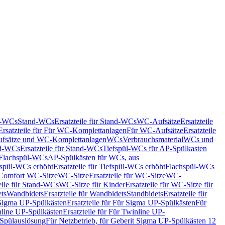
nd-WCs
Stand-WCs
Ersatzteile für Stand-WCs
WC-Aufsätze
Ersatzteile
Ersatzteile für Für WC-Komplettanlagen
Für WC-Aufsätze
Ersatzteile
fsätze und WC-Komplettanlagen
WCs
Verbrauchsmaterial
WCs und
d-WCs
Ersatzteile für Stand-WCs
Tiefspül-WCs für AP-Spülkasten
r Flachspül-WCs
AP-Spülkästen für WCs, aus
fspül-WCs erhöht
Ersatzteile für Tiefspül-WCs erhöht
Flachspül-WCs
r Comfort WC-Sitze
WC-Sitze
Ersatzteile für WC-Sitze
WC-
eile für Stand-WCs
WC-Sitze für Kinder
Ersatzteile für WC-Sitze für
ts
Wandbidets
Ersatzteile für Wandbidets
Standbidets
Ersatzteile für
Sigma UP-Spülkästen
Ersatzteile für Für Sigma UP-Spülkästen
Für
line UP-Spülkästen
Ersatzteile für Für Twinline UP-
 Spülauslösung
Für Netzbetrieb, für Geberit Sigma UP-Spülkästen 12