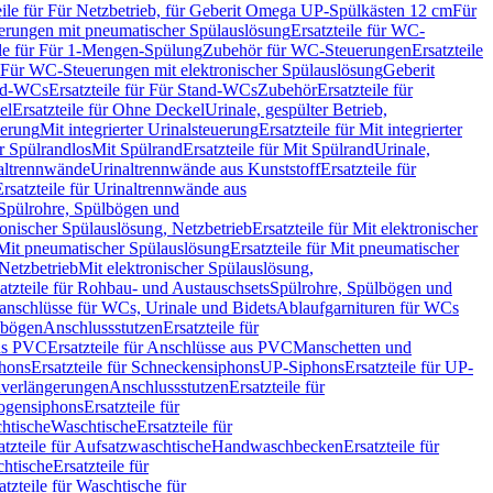
eile für Für Netzbetrieb, für Geberit Omega UP-Spülkästen 12 cm
Für
rungen mit pneumatischer Spülauslösung
Ersatzteile für WC-
ile für Für 1-Mengen-Spülung
Zubehör für WC-Steuerungen
Ersatzteile
ür Für WC-Steuerungen mit elektronischer Spülauslösung
Geberit
nd-WCs
Ersatzteile für Für Stand-WCs
Zubehör
Ersatzteile für
el
Ersatzteile für Ohne Deckel
Urinale, gespülter Betrieb,
uerung
Mit integrierter Urinalsteuerung
Ersatzteile für Mit integrierter
ür Spülrandlos
Mit Spülrand
Ersatzteile für Mit Spülrand
Urinale,
naltrennwände
Urinaltrennwände aus Kunststoff
Ersatzteile für
Ersatzteile für Urinaltrennwände aus
r Spülrohre, Spülbögen und
ronischer Spülauslösung, Netzbetrieb
Ersatzteile für Mit elektronischer
Mit pneumatischer Spülauslösung
Ersatzteile für Mit pneumatischer
 Netzbetrieb
Mit elektronischer Spülauslösung,
atzteile für Rohbau- und Austauschsets
Spülrohre, Spülbögen und
anschlüsse für WCs, Urinale und Bidets
Ablaufgarnituren für WCs
ssbögen
Anschlussstutzen
Ersatzteile für
us PVC
Ersatzteile für Anschlüsse aus PVC
Manschetten und
hons
Ersatzteile für Schneckensiphons
UP-Siphons
Ersatzteile für UP-
enverlängerungen
Anschlussstutzen
Ersatzteile für
ogensiphons
Ersatzteile für
htische
Waschtische
Ersatzteile für
atzteile für Aufsatzwaschtische
Handwaschbecken
Ersatzteile für
htische
Ersatzteile für
atzteile für Waschtische für