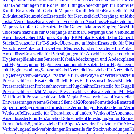
Stahl
Abdichtungen für Rohre und Fittings
Abdeckungen für Rohre
Be
Kupfer
Ersatzteile für Geberit Mapress Kupfer
Muffen
Ersatzteile für 
Zirkulation
Kreuzstücke
Ersatzteile für Kreuzstücke
Übergänge unlösba
lösbar
Verschlüsse
Ersatzteile für Verschlüsse
Anschlüsse
Ersatzteile fü
Mapress Kupfer, Gas
Ersatzteile für Geberit Mapress Kupfer, Gas
Muf
unlösbar
Ersatzteile für Übergänge unlösbar
Übergänge und Verbindun
Anschlüsse
Geberit Mapress Kupfer, FKM blau
Ersatzteile für Geber
Stücke
Ersatzteile für T-Stücke
Übergänge unlösbar
Ersatzteile für Üb
Verschlüsse
Zubehör für Geberit Mapress Kupfer
Ersatzteile für Zube
Anschlüsse
Ersatzteile für Befestigungen für Anschlüsse
Systemdichtu
Hygienespüleinheiten
Sensoren
Kabel
Abdeckungen und Abdeckplatte
mit Hygienespülung
Hygieneeinbaumodule
Ersatzteile für Hygieneei
mit Hygienespülung
Sensoren
Kabel
Netzteile
Ersatzteile für Netzteile
N
Hygienesystem
Gateways
Ersatzteile für Gateways
Konverter
Ersatzteil
Pressanschlüssen
Ersatzteile für Mit FlowFit Pressanschlüssen
Mit Mep
Pressanschlüssen
Probenahmeventile
Kugelhähne
Ersatzteile für Kuge
Pressanschlüssen
Mit Mapress Pressanschlüssen
Ersatzteile für Mit Ma
Mit FlowFit Pressanschlüssen
Mit Mepla Pressanschlüssen
Ersatzteile
Entwässerungssysteme
Geberit Silent-db20
Rohre
Formstücke
Ersatztei
SuperTube
Bögen
Sonderformstücke
Verbindungen
Ersatzteile für Ver
Werkstoffe
Ersatzteile für Übergänge auf andere Werkstoffe
Apparatea
Anschlusssteckmuffen
Zubehör
Rohrschellen
Befestigungen für Rohrsc
Formstücke
Bögen
Ersatzteile für Bögen
Abzweige
Ersatzteile für Abz
Verbindungen
Steckverbindungen
Ersatzteile für Steckverbindungen
Kr