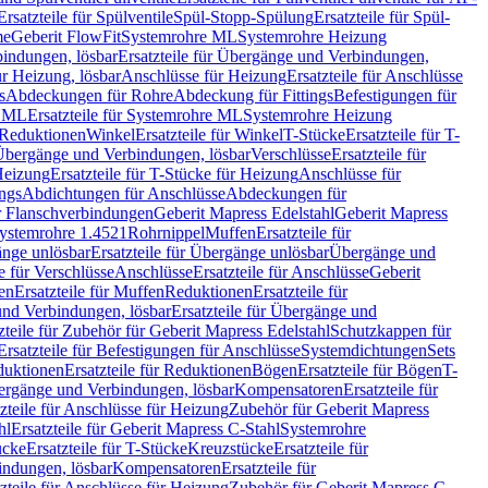
Ersatzteile für Spülventile
Spül-Stopp-Spülung
Ersatzteile für Spül-
me
Geberit FlowFit
Systemrohre ML
Systemrohre Heizung
indungen, lösbar
Ersatzteile für Übergänge und Verbindungen,
r Heizung, lösbar
Anschlüsse für Heizung
Ersatzteile für Anschlüsse
s
Abdeckungen für Rohre
Abdeckung für Fittings
Befestigungen für
e ML
Ersatzteile für Systemrohre ML
Systemrohre Heizung
r Reduktionen
Winkel
Ersatzteile für Winkel
T-Stücke
Ersatzteile für T-
r Übergänge und Verbindungen, lösbar
Verschlüsse
Ersatzteile für
Heizung
Ersatzteile für T-Stücke für Heizung
Anschlüsse für
ngs
Abdichtungen für Anschlüsse
Abdeckungen für
r Flanschverbindungen
Geberit Mapress Edelstahl
Geberit Mapress
 Systemrohre 1.4521
Rohrnippel
Muffen
Ersatzteile für
nge unlösbar
Ersatzteile für Übergänge unlösbar
Übergänge und
le für Verschlüsse
Anschlüsse
Ersatzteile für Anschlüsse
Geberit
en
Ersatzteile für Muffen
Reduktionen
Ersatzteile für
nd Verbindungen, lösbar
Ersatzteile für Übergänge und
zteile für Zubehör für Geberit Mapress Edelstahl
Schutzkappen für
Ersatzteile für Befestigungen für Anschlüsse
Systemdichtungen
Sets
duktionen
Ersatzteile für Reduktionen
Bögen
Ersatzteile für Bögen
T-
bergänge und Verbindungen, lösbar
Kompensatoren
Ersatzteile für
zteile für Anschlüsse für Heizung
Zubehör für Geberit Mapress
hl
Ersatzteile für Geberit Mapress C-Stahl
Systemrohre
ücke
Ersatzteile für T-Stücke
Kreuzstücke
Ersatzteile für
indungen, lösbar
Kompensatoren
Ersatzteile für
zteile für Anschlüsse für Heizung
Zubehör für Geberit Mapress C-