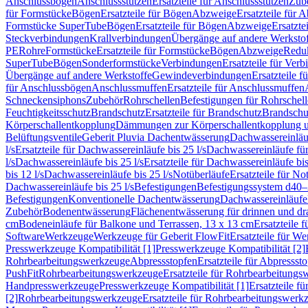
Anschlussbögen
Anschlussstutzen
Ersatzteile für Anschlussstutzen
Zub
für Formstücke
Bögen
Ersatzteile für Bögen
Abzweige
Ersatzteile für 
Formstücke SuperTube
Bögen
Ersatzteile für Bögen
Abzweige
Ersatzte
Steckverbindungen
Krallverbindungen
Übergänge auf andere Werksto
PE
Rohre
Formstücke
Ersatzteile für Formstücke
Bögen
Abzweige
Redu
SuperTube
Bögen
Sonderformstücke
Verbindungen
Ersatzteile für Ver
Übergänge auf andere Werkstoffe
Gewindeverbindungen
Ersatzteile 
für Anschlussbögen
Anschlussmuffen
Ersatzteile für Anschlussmuffen
Schneckensiphons
Zubehör
Rohrschellen
Befestigungen für Rohrschel
Feuchtigkeitsschutz
Brandschutz
Ersatzteile für Brandschutz
Brandschu
Körperschallentkopplung
Dämmungen zur Körperschallentkopplung 
Belüftungsventile
Geberit Pluvia Dachentwässerung
Dachwassereinläu
l/s
Ersatzteile für Dachwassereinläufe bis 25 l/s
Dachwassereinläufe fü
l/s
Dachwassereinläufe bis 25 l/s
Ersatzteile für Dachwassereinläufe bis
bis 12 l/s
Dachwassereinläufe bis 25 l/s
Notüberläufe
Ersatzteile für No
Dachwassereinläufe bis 25 l/s
Befestigungen
Befestigungssystem d40
Befestigungen
Konventionelle Dachentwässerung
Dachwassereinläufe
Zubehör
Bodenentwässerung
Flächenentwässerung für drinnen und d
cm
Bodeneinläufe für Balkone und Terrassen, 13 x 13 cm
Ersatzteile 
Software
Werkzeuge
Werkzeuge für Geberit FlowFit
Ersatzteile für W
Presswerkzeuge Kompatibilität [1]
Presswerkzeuge Kompatibilität [2]
Rohrbearbeitungswerkzeuge
Abpressstopfen
Ersatzteile für Abpressst
PushFit
Rohrbearbeitungswerkzeuge
Ersatzteile für Rohrbearbeitung
Handpresswerkzeuge
Presswerkzeuge Kompatibilität [1]
Ersatzteile f
[2]
Rohrbearbeitungswerkzeuge
Ersatzteile für Rohrbearbeitungswerk