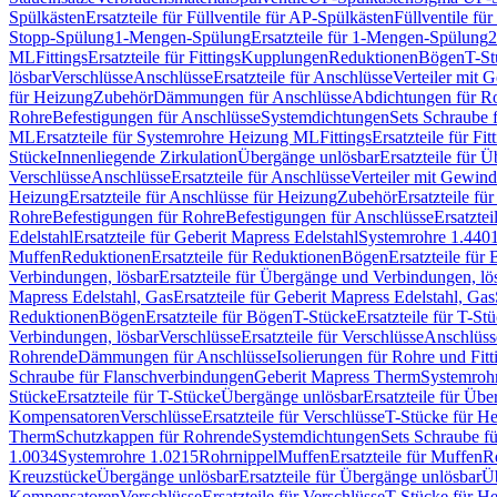
Spülkästen
Ersatzteile für Füllventile für AP-Spülkästen
Füllventile fü
Stopp-Spülung
1-Mengen-Spülung
Ersatzteile für 1-Mengen-Spülung
2
ML
Fittings
Ersatzteile für Fittings
Kupplungen
Reduktionen
Bögen
T-St
lösbar
Verschlüsse
Anschlüsse
Ersatzteile für Anschlüsse
Verteiler mit 
für Heizung
Zubehör
Dämmungen für Anschlüsse
Abdichtungen für Ro
Rohre
Befestigungen für Anschlüsse
Systemdichtungen
Sets Schraube 
ML
Ersatzteile für Systemrohre Heizung ML
Fittings
Ersatzteile für Fit
Stücke
Innenliegende Zirkulation
Übergänge unlösbar
Ersatzteile für 
Verschlüsse
Anschlüsse
Ersatzteile für Anschlüsse
Verteiler mit Gewin
Heizung
Ersatzteile für Anschlüsse für Heizung
Zubehör
Ersatzteile fü
Rohre
Befestigungen für Rohre
Befestigungen für Anschlüsse
Ersatzte
Edelstahl
Ersatzteile für Geberit Mapress Edelstahl
Systemrohre 1.440
Muffen
Reduktionen
Ersatzteile für Reduktionen
Bögen
Ersatzteile für
Verbindungen, lösbar
Ersatzteile für Übergänge und Verbindungen, lö
Mapress Edelstahl, Gas
Ersatzteile für Geberit Mapress Edelstahl, Gas
Reduktionen
Bögen
Ersatzteile für Bögen
T-Stücke
Ersatzteile für T-St
Verbindungen, lösbar
Verschlüsse
Ersatzteile für Verschlüsse
Anschlüss
Rohrende
Dämmungen für Anschlüsse
Isolierungen für Rohre und Fitt
Schraube für Flanschverbindungen
Geberit Mapress Therm
Systemroh
Stücke
Ersatzteile für T-Stücke
Übergänge unlösbar
Ersatzteile für Üb
Kompensatoren
Verschlüsse
Ersatzteile für Verschlüsse
T-Stücke für H
Therm
Schutzkappen für Rohrende
Systemdichtungen
Sets Schraube f
1.0034
Systemrohre 1.0215
Rohrnippel
Muffen
Ersatzteile für Muffen
R
Kreuzstücke
Übergänge unlösbar
Ersatzteile für Übergänge unlösbar
Üb
Kompensatoren
Verschlüsse
Ersatzteile für Verschlüsse
T-Stücke für H