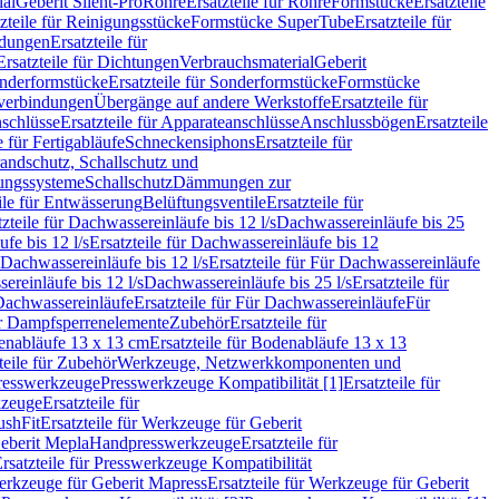
ial
Geberit Silent-Pro
Rohre
Ersatzteile für Rohre
Formstücke
Ersatzteile
zteile für Reinigungsstücke
Formstücke SuperTube
Ersatzteile für
ndungen
Ersatzteile für
Ersatzteile für Dichtungen
Verbrauchsmaterial
Geberit
nderformstücke
Ersatzteile für Sonderformstücke
Formstücke
ckverbindungen
Übergänge auf andere Werkstoffe
Ersatzteile für
schlüsse
Ersatzteile für Apparateanschlüsse
Anschlussbögen
Ersatzteile
e für Fertigabläufe
Schneckensiphons
Ersatzteile für
andschutz, Schallschutz und
rungssysteme
Schallschutz
Dämmungen zur
ile für Entwässerung
Belüftungsventile
Ersatzteile für
tzteile für Dachwassereinläufe bis 12 l/s
Dachwassereinläufe bis 25
fe bis 12 l/s
Ersatzteile für Dachwassereinläufe bis 12
Dachwassereinläufe bis 12 l/s
Ersatzteile für Für Dachwassereinläufe
ereinläufe bis 12 l/s
Dachwassereinläufe bis 25 l/s
Ersatzteile für
Dachwassereinläufe
Ersatzteile für Für Dachwassereinläufe
Für
für Dampfsperrenelemente
Zubehör
Ersatzteile für
nabläufe 13 x 13 cm
Ersatzteile für Bodenabläufe 13 x 13
teile für Zubehör
Werkzeuge, Netzwerkkomponenten und
presswerkzeuge
Presswerkzeuge Kompatibilität [1]
Ersatzteile für
kzeuge
Ersatzteile für
ushFit
Ersatzteile für Werkzeuge für Geberit
Geberit Mepla
Handpresswerkzeuge
Ersatzteile für
rsatzteile für Presswerkzeuge Kompatibilität
rkzeuge für Geberit Mapress
Ersatzteile für Werkzeuge für Geberit