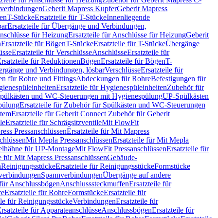
hverbindungen
Geberit Mapress Kupfer
Geberit Mapress
gen
T-Stücke
Ersatzteile für T-Stücke
Innenliegende
bar
Ersatzteile für Übergänge und Verbindungen,
nschlüsse für Heizung
Ersatzteile für Anschlüsse für Heizung
Geberit
n
Ersatzteile für Bögen
T-Stücke
Ersatzteile für T-Stücke
Übergänge
üsse
Ersatzteile für Verschlüsse
Anschlüsse
Ersatzteile für
rsatzteile für Reduktionen
Bögen
Ersatzteile für Bögen
T-
bergänge und Verbindungen, lösbar
Verschlüsse
Ersatzteile für
n für Rohre und Fittings
Abdeckungen für Rohre
Befestigungen für
ienespüleinheiten
Ersatzteile für Hygienespüleinheiten
Zubehör für
r Spülkästen und WC-Steuerungen mit Hygienespülung
UP-Spülkästen
pülung
Ersatzteile für Zubehör für Spülkästen und WC-Steuerungen
stem
Ersatzteile für Geberit Connect Zubehör für Geberit
le
Ersatzteile für Schrägsitzventile
Mit FlowFit
ress Pressanschlüssen
Ersatzteile für Mit Mapress
schlüssen
Mit Mepla Pressanschlüssen
Ersatzteile für Mit Mepla
gelhähne für UP-Montage
Mit FlowFit Pressanschlüssen
Ersatzteile für
le für Mit Mapress Pressanschlüssen
Gebäude-
n
Reinigungsstücke
Ersatzteile für Reinigungsstücke
Formstücke
ckverbindungen
Spannverbindungen
Übergänge auf andere
e für Anschlussbögen
Anschlusssteckmuffen
Ersatzteile für
re
Ersatzteile für Rohre
Formstücke
Ersatzteile für
ile für Reinigungsstücke
Verbindungen
Ersatzteile für
rsatzteile für Apparateanschlüsse
Anschlussbögen
Ersatzteile für