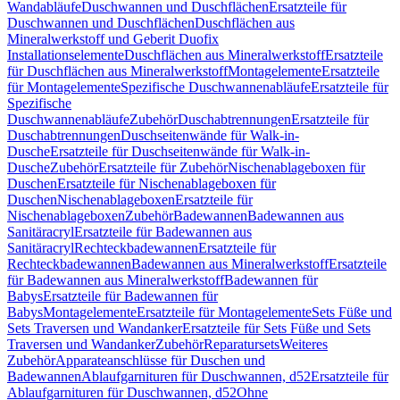
Wandabläufe
Duschwannen und Duschflächen
Ersatzteile für
Duschwannen und Duschflächen
Duschflächen aus
Mineralwerkstoff und Geberit Duofix
Installationselemente
Duschflächen aus Mineralwerkstoff
Ersatzteile
für Duschflächen aus Mineralwerkstoff
Montagelemente
Ersatzteile
für Montagelemente
Spezifische Duschwannenabläufe
Ersatzteile für
Spezifische
Duschwannenabläufe
Zubehör
Duschabtrennungen
Ersatzteile für
Duschabtrennungen
Duschseitenwände für Walk-in-
Dusche
Ersatzteile für Duschseitenwände für Walk-in-
Dusche
Zubehör
Ersatzteile für Zubehör
Nischenablageboxen für
Duschen
Ersatzteile für Nischenablageboxen für
Duschen
Nischenablageboxen
Ersatzteile für
Nischenablageboxen
Zubehör
Badewannen
Badewannen aus
Sanitäracryl
Ersatzteile für Badewannen aus
Sanitäracryl
Rechteckbadewannen
Ersatzteile für
Rechteckbadewannen
Badewannen aus Mineralwerkstoff
Ersatzteile
für Badewannen aus Mineralwerkstoff
Badewannen für
Babys
Ersatzteile für Badewannen für
Babys
Montagelemente
Ersatzteile für Montagelemente
Sets Füße und
Sets Traversen und Wandanker
Ersatzteile für Sets Füße und Sets
Traversen und Wandanker
Zubehör
Reparatursets
Weiteres
Zubehör
Apparateanschlüsse für Duschen und
Badewannen
Ablaufgarnituren für Duschwannen, d52
Ersatzteile für
Ablaufgarnituren für Duschwannen, d52
Ohne