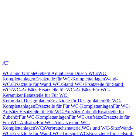
AT
WCs und Urinale
Geberit AquaClean Dusch-WCs
WC-
Komplettanlagen
Ersatzteile für WC-Komplettanlagen
Wand-
WCs
Ersatzteile für Wand-WCs
Stand-WCs
Ersatzteile für Stand-
WCs
WC-Aufsätze
Ersatzteile für WC-Aufsätze
Für WC-
Keramiken
Ersatzteile für Für WC-
Keramiken
Designplatten
Ersatzteile für Designplatten
Für WC-
Komplettanlagen
Ersatzteile für Für WC-Komplettanlagen
Für WC-
Aufsätze
Ersatzteile für Für WC-Aufsätze
Zubehör
Ersatzteile für
Zubehör
Für WC-Komplettanlagen
Für WC-Aufsätze
Ersatzteile für
Für WC-Aufsätze
Für WC-Aufsätze und WC-
Komplettanlagen
WCs
Verbrauchsmaterial
WCs und WC-Sitze
Wand-
WCs
Ersatzteile für Wand-WCs
Tiefspül-WCs
Ersatzteile für Tiefspül-