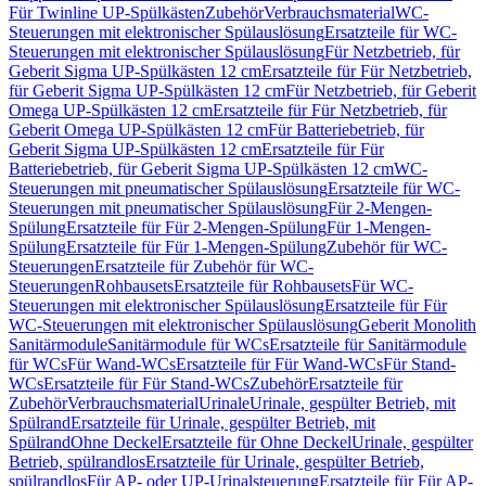
Für Twinline UP-Spülkästen
Zubehör
Verbrauchsmaterial
WC-
Steuerungen mit elektronischer Spülauslösung
Ersatzteile für WC-
Steuerungen mit elektronischer Spülauslösung
Für Netzbetrieb, für
Geberit Sigma UP-Spülkästen 12 cm
Ersatzteile für Für Netzbetrieb,
für Geberit Sigma UP-Spülkästen 12 cm
Für Netzbetrieb, für Geberit
Omega UP-Spülkästen 12 cm
Ersatzteile für Für Netzbetrieb, für
Geberit Omega UP-Spülkästen 12 cm
Für Batteriebetrieb, für
Geberit Sigma UP-Spülkästen 12 cm
Ersatzteile für Für
Batteriebetrieb, für Geberit Sigma UP-Spülkästen 12 cm
WC-
Steuerungen mit pneumatischer Spülauslösung
Ersatzteile für WC-
Steuerungen mit pneumatischer Spülauslösung
Für 2-Mengen-
Spülung
Ersatzteile für Für 2-Mengen-Spülung
Für 1-Mengen-
Spülung
Ersatzteile für Für 1-Mengen-Spülung
Zubehör für WC-
Steuerungen
Ersatzteile für Zubehör für WC-
Steuerungen
Rohbausets
Ersatzteile für Rohbausets
Für WC-
Steuerungen mit elektronischer Spülauslösung
Ersatzteile für Für
WC-Steuerungen mit elektronischer Spülauslösung
Geberit Monolith
Sanitärmodule
Sanitärmodule für WCs
Ersatzteile für Sanitärmodule
für WCs
Für Wand-WCs
Ersatzteile für Für Wand-WCs
Für Stand-
WCs
Ersatzteile für Für Stand-WCs
Zubehör
Ersatzteile für
Zubehör
Verbrauchsmaterial
Urinale
Urinale, gespülter Betrieb, mit
Spülrand
Ersatzteile für Urinale, gespülter Betrieb, mit
Spülrand
Ohne Deckel
Ersatzteile für Ohne Deckel
Urinale, gespülter
Betrieb, spülrandlos
Ersatzteile für Urinale, gespülter Betrieb,
spülrandlos
Für AP- oder UP-Urinalsteuerung
Ersatzteile für Für AP-