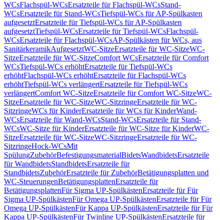
WCs
Flachspül-WCs
Ersatzteile für Flachspül-WCs
Stand-
WCs
Ersatzteile für Stand-WCs
Tiefspül-WCs für AP-Spülkasten
aufgesetzt
Ersatzteile für Tiefspül-WCs für AP-Spülkasten
aufgesetzt
Tiefspül-WCs
Ersatzteile für Tiefspül-WCs
Flachspül-
WCs
Ersatzteile für Flachspül-WCs
AP-Spülkästen für WCs, aus
Sanitärkeramik
Aufgesetzt
WC-Sitze
Ersatzteile für WC-Sitze
WC-
Sitze
Ersatzteile für WC-Sitze
Comfort WCs
Ersatzteile für Comfort
WCs
Tiefspül-WCs erhöht
Ersatzteile für Tiefspül-WCs
erhöht
Flachspül-WCs erhöht
Ersatzteile für Flachspül-WCs
erhöht
Tiefspül-WCs verlängert
Ersatzteile für Tiefspül-WCs
verlängert
Comfort WC-Sitze
Ersatzteile für Comfort WC-Sitze
WC-
Sitze
Ersatzteile für WC-Sitze
WC-Sitzringe
Ersatzteile für WC-
Sitzringe
WCs für Kinder
Ersatzteile für WCs für Kinder
Wand-
WCs
Ersatzteile für Wand-WCs
Stand-WCs
Ersatzteile für Stand-
WCs
WC-Sitze für Kinder
Ersatzteile für WC-Sitze für Kinder
WC-
Sitze
Ersatzteile für WC-Sitze
WC-Sitzringe
Ersatzteile für WC-
Sitzringe
Hock-WCs
Mit
Spülung
Zubehör
Befestigungsmaterial
Bidets
Wandbidets
Ersatzteile
für Wandbidets
Standbidets
Ersatzteile für
Standbidets
Zubehör
Ersatzteile für Zubehör
Betätigungsplatten und
WC-Steuerungen
Betätigungsplatten
Ersatzteile für
Betätigungsplatten
Für Sigma UP-Spülkästen
Ersatzteile für Für
Sigma UP-Spülkästen
Für Omega UP-Spülkästen
Ersatzteile für Für
Omega UP-Spülkästen
Für Kappa UP-Spülkästen
Ersatzteile für Für
Kappa UP-Spülkästen
Für Twinline UP-Spülkästen
Ersatzteile für