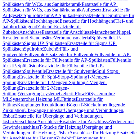
Spülkästen für WCs, aus Sanitärkeramik
Ersatzteile für AP-
Spülkästen für WCs, aus Sanitärkeramik
Aufgesetzt
Ersatzteile für
Aufgesetzt
Spülrohre für AP-Spülkästen
Ersatzteile für Spülrohre für
AP-Spülkästen
Hochhängend
Ersatzteile für Hochhängend
Tief- und
halbhochhängend
Zubehör
Ersatzteile für
Zubehör
Anschlüsse
Ersatzteile für Anschlüsse
Manschetten
Nippel,
Rosetten und Staueinsätze
Verbrauchsmaterial
Spülventile
UP-
Spülkästen
Sigma UP-Spülkästen
Ersatzteile für Sigma UP-
Spülkästen
Spülrohre
Zubehör
Füll- und
Spülventile
Füllventile
Ersatzteile für Füllventile
Füllventile für AP-
Spülkästen
Ersatzteile für Füllventile für AP-Spülkästen
Füllventile
für UP-Spülkästen
Ersatzteile für Füllventile für UP-
Spülkästen
Spülventile
Ersatzteile für Spülventile
Spül-Stopp-
Spülung
Ersatzteile für Spül-Stopp-Spülung
1-Mengen-
Spülung
Ersatzteile für 1-Mengen-Spülung
2-Mengen-
Spülung
Ersatzteile für 2-Mengen-
Spülung
Versorgungssysteme
Geberit FlowFit
Systemrohre
ML
Systemrohre Heizung ML
Fittings
Ersatzteile für
Fittings
Kupplungen
Reduktionen
Bögen
T-Stücke
Innenliegende
Zirkulation
Übergänge unlösbar
Übergänge und Verbindungen,
lösbar
Ersatzteile für Übergänge und Verbindungen,
lösbar
Verschlüsse
Anschlüsse
Ersatzteile für Anschlüsse
Verteiler mit
Gewindeanschluss
T-Stücke für Heizung
Übergänge und
Verbindungen für Heizung, lösbar
Anschlüsse für Heizung
Ersatzteile
für Anschlüsse für Heizung
Zubehör
Dämmungen für