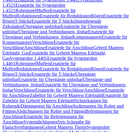
1.4521
Ersatzteile für Systemrohre
1.4521
Rohrnippel
Muffen
Ersatzteile für
Muffen
Reduktionen
Ersatzteile für Reduktionen
Bögen
Ersatzteile für
Bögen
T-Stücke
Ersatzteile für T-Stücke
Innenliegende
Zirkulation
Übergänge unlösbar
Ersatzteile für Übergänge
unlösbar
Übergänge und Verbindungen, lösbar
Ersatzteile für
Übergänge und Verbindungen, lösbar
Kompensatoren
Ersatzteile für
Kompensatoren
Verschlüsse
Ersatzteile für
Verschlüsse
Anschlüsse
Ersatzteile für Anschlüsse
Geberit Mapress
Edelstahl, Gas
Ersatzteile für Geberit Mapress Edelstahl,
Gas
Systemrohre 1.4401
Ersatzteile für Systemrohre
1.4401
Rohrnippel
Muffen
Ersatzteile für
Muffen
Reduktionen
Ersatzteile für Reduktionen
Bögen
Ersatzteile für
Bögen
T-Stücke
Ersatzteile für T-Stücke
Übergänge
unlösbar
Ersatzteile für Übergänge unlösbar
Übergänge und
Verbindungen, lösbar
Ersatzteile für Übergänge und Verbindungen,
lösbar
Verschlüsse
Ersatzteile für Verschlüsse
Anschlüsse
Ersatzteile
für Anschlüsse
Zubehör für Geberit Mapress Edelstahl
Ersatzteile für
Zubehör für Geberit Mapress Edelstahl
Schutzkappen für
Rohrende
Dämmungen für Anschlüsse
Isolierungen für Rohre und
Fittings
Abdichtungen für Rohre und Fittings
Befestigungen für
Anschlüsse
Ersatzteile für Befestigungen für
Anschlüsse
Systemdichtungen
Sets Schraube für
Flanschverbindungen
Geberit Mapress Therm
Systemrohre