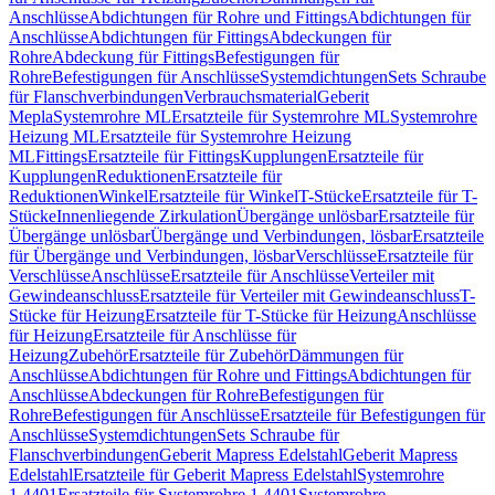
Anschlüsse
Abdichtungen für Rohre und Fittings
Abdichtungen für
Anschlüsse
Abdichtungen für Fittings
Abdeckungen für
Rohre
Abdeckung für Fittings
Befestigungen für
Rohre
Befestigungen für Anschlüsse
Systemdichtungen
Sets Schraube
für Flanschverbindungen
Verbrauchsmaterial
Geberit
Mepla
Systemrohre ML
Ersatzteile für Systemrohre ML
Systemrohre
Heizung ML
Ersatzteile für Systemrohre Heizung
ML
Fittings
Ersatzteile für Fittings
Kupplungen
Ersatzteile für
Kupplungen
Reduktionen
Ersatzteile für
Reduktionen
Winkel
Ersatzteile für Winkel
T-Stücke
Ersatzteile für T-
Stücke
Innenliegende Zirkulation
Übergänge unlösbar
Ersatzteile für
Übergänge unlösbar
Übergänge und Verbindungen, lösbar
Ersatzteile
für Übergänge und Verbindungen, lösbar
Verschlüsse
Ersatzteile für
Verschlüsse
Anschlüsse
Ersatzteile für Anschlüsse
Verteiler mit
Gewindeanschluss
Ersatzteile für Verteiler mit Gewindeanschluss
T-
Stücke für Heizung
Ersatzteile für T-Stücke für Heizung
Anschlüsse
für Heizung
Ersatzteile für Anschlüsse für
Heizung
Zubehör
Ersatzteile für Zubehör
Dämmungen für
Anschlüsse
Abdichtungen für Rohre und Fittings
Abdichtungen für
Anschlüsse
Abdeckungen für Rohre
Befestigungen für
Rohre
Befestigungen für Anschlüsse
Ersatzteile für Befestigungen für
Anschlüsse
Systemdichtungen
Sets Schraube für
Flanschverbindungen
Geberit Mapress Edelstahl
Geberit Mapress
Edelstahl
Ersatzteile für Geberit Mapress Edelstahl
Systemrohre
1.4401
Ersatzteile für Systemrohre 1.4401
Systemrohre