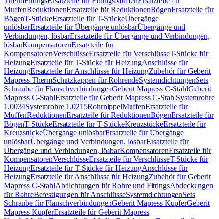
Therm
Fittings
Ersatzteile für Fittings
Muffen
Ersatzteile für
Muffen
Reduktionen
Ersatzteile für Reduktionen
Bögen
Ersatzteile für
Bögen
T-Stücke
Ersatzteile für T-Stücke
Übergänge
unlösbar
Ersatzteile für Übergänge unlösbar
Übergänge und
Verbindungen, lösbar
Ersatzteile für Übergänge und Verbindungen,
lösbar
Kompensatoren
Ersatzteile für
Kompensatoren
Verschlüsse
Ersatzteile für Verschlüsse
T-Stücke für
Heizung
Ersatzteile für T-Stücke für Heizung
Anschlüsse für
Heizung
Ersatzteile für Anschlüsse für Heizung
Zubehör für Geberit
Mapress Therm
Schutzkappen für Rohrende
Systemdichtungen
Sets
Schraube für Flanschverbindungen
Geberit Mapress C-Stahl
Geberit
Mapress C-Stahl
Ersatzteile für Geberit Mapress C-Stahl
Systemrohre
1.0034
Systemrohre 1.0215
Rohrnippel
Muffen
Ersatzteile für
Muffen
Reduktionen
Ersatzteile für Reduktionen
Bögen
Ersatzteile für
Bögen
T-Stücke
Ersatzteile für T-Stücke
Kreuzstücke
Ersatzteile für
Kreuzstücke
Übergänge unlösbar
Ersatzteile für Übergänge
unlösbar
Übergänge und Verbindungen, lösbar
Ersatzteile für
Übergänge und Verbindungen, lösbar
Kompensatoren
Ersatzteile für
Kompensatoren
Verschlüsse
Ersatzteile für Verschlüsse
T-Stücke für
Heizung
Ersatzteile für T-Stücke für Heizung
Anschlüsse für
Heizung
Ersatzteile für Anschlüsse für Heizung
Zubehör für Geberit
Mapress C-Stahl
Abdichtungen für Rohre und Fittings
Abdeckungen
für Rohre
Befestigungen für Anschlüsse
Systemdichtungen
Sets
Schraube für Flanschverbindungen
Geberit Mapress Kupfer
Geberit
Mapress Kupfer
Ersatzteile für Geberit Mapress