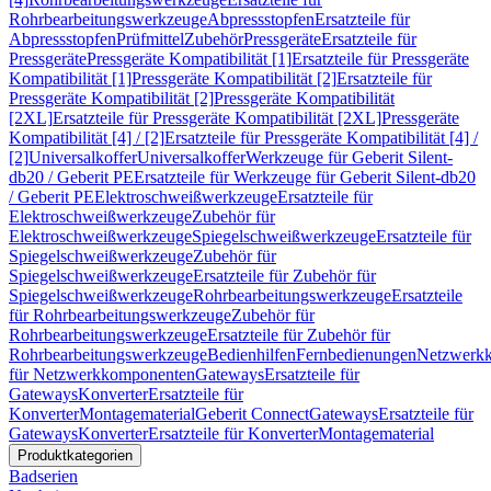
Rohrbearbeitungswerkzeuge
Abpressstopfen
Ersatzteile für
Abpressstopfen
Prüfmittel
Zubehör
Pressgeräte
Ersatzteile für
Pressgeräte
Pressgeräte Kompatibilität [1]
Ersatzteile für Pressgeräte
Kompatibilität [1]
Pressgeräte Kompatibilität [2]
Ersatzteile für
Pressgeräte Kompatibilität [2]
Pressgeräte Kompatibilität
[2XL]
Ersatzteile für Pressgeräte Kompatibilität [2XL]
Pressgeräte
Kompatibilität [4] / [2]
Ersatzteile für Pressgeräte Kompatibilität [4] /
[2]
Universalkoffer
Universalkoffer
Werkzeuge für Geberit Silent-
db20 / Geberit PE
Ersatzteile für Werkzeuge für Geberit Silent-db20
/ Geberit PE
Elektroschweißwerkzeuge
Ersatzteile für
Elektroschweißwerkzeuge
Zubehör für
Elektroschweißwerkzeuge
Spiegelschweißwerkzeuge
Ersatzteile für
Spiegelschweißwerkzeuge
Zubehör für
Spiegelschweißwerkzeuge
Ersatzteile für Zubehör für
Spiegelschweißwerkzeuge
Rohrbearbeitungswerkzeuge
Ersatzteile
für Rohrbearbeitungswerkzeuge
Zubehör für
Rohrbearbeitungswerkzeuge
Ersatzteile für Zubehör für
Rohrbearbeitungswerkzeuge
Bedienhilfen
Fernbedienungen
Netzwerk
für Netzwerkkomponenten
Gateways
Ersatzteile für
Gateways
Konverter
Ersatzteile für
Konverter
Montagematerial
Geberit Connect
Gateways
Ersatzteile für
Gateways
Konverter
Ersatzteile für Konverter
Montagematerial
Produktkategorien
Badserien