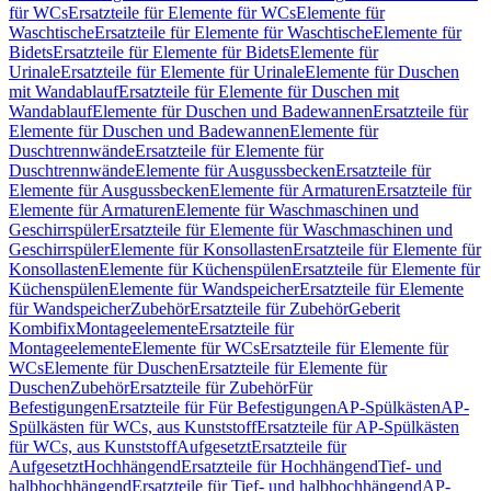
für WCs
Ersatzteile für Elemente für WCs
Elemente für
Waschtische
Ersatzteile für Elemente für Waschtische
Elemente für
Bidets
Ersatzteile für Elemente für Bidets
Elemente für
Urinale
Ersatzteile für Elemente für Urinale
Elemente für Duschen
mit Wandablauf
Ersatzteile für Elemente für Duschen mit
Wandablauf
Elemente für Duschen und Badewannen
Ersatzteile für
Elemente für Duschen und Badewannen
Elemente für
Duschtrennwände
Ersatzteile für Elemente für
Duschtrennwände
Elemente für Ausgussbecken
Ersatzteile für
Elemente für Ausgussbecken
Elemente für Armaturen
Ersatzteile für
Elemente für Armaturen
Elemente für Waschmaschinen und
Geschirrspüler
Ersatzteile für Elemente für Waschmaschinen und
Geschirrspüler
Elemente für Konsollasten
Ersatzteile für Elemente für
Konsollasten
Elemente für Küchenspülen
Ersatzteile für Elemente für
Küchenspülen
Elemente für Wandspeicher
Ersatzteile für Elemente
für Wandspeicher
Zubehör
Ersatzteile für Zubehör
Geberit
Kombifix
Montageelemente
Ersatzteile für
Montageelemente
Elemente für WCs
Ersatzteile für Elemente für
WCs
Elemente für Duschen
Ersatzteile für Elemente für
Duschen
Zubehör
Ersatzteile für Zubehör
Für
Befestigungen
Ersatzteile für Für Befestigungen
AP-Spülkästen
AP-
Spülkästen für WCs, aus Kunststoff
Ersatzteile für AP-Spülkästen
für WCs, aus Kunststoff
Aufgesetzt
Ersatzteile für
Aufgesetzt
Hochhängend
Ersatzteile für Hochhängend
Tief- und
halbhochhängend
Ersatzteile für Tief- und halbhochhängend
AP-