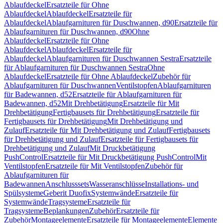
Ablaufdeckel
Ersatzteile für Ohne
Ablaufdeckel
Ablaufdeckel
Ersatzteile für
Ablaufdeckel
Ablaufgarnituren für Duschwannen, d90
Ersatzteile für
Ablaufgarnituren für Duschwannen, d90
Ohne
Ablaufdeckel
Ersatzteile für Ohne
Ablaufdeckel
Ablaufdeckel
Ersatzteile für
Ablaufdeckel
Ablaufgarnituren für Duschwannen Sestra
Ersatzteile
für Ablaufgarnituren für Duschwannen Sestra
Ohne
Ablaufdeckel
Ersatzteile für Ohne Ablaufdeckel
Zubehör für
Ablaufgarnituren für Duschwannen
Ventilstopfen
Ablaufgarnituren
für Badewannen, d52
Ersatzteile für Ablaufgarnituren für
Badewannen, d52
Mit Drehbetätigung
Ersatzteile für Mit
Drehbetätigung
Fertigbausets für Drehbetätigung
Ersatzteile für
Fertigbausets für Drehbetätigung
Mit Drehbetätigung und
Zulauf
Ersatzteile für Mit Drehbetätigung und Zulauf
Fertigbausets
für Drehbetätigung und Zulauf
Ersatzteile für Fertigbausets für
Drehbetätigung und Zulauf
Mit Druckbetätigung
PushControl
Ersatzteile für Mit Druckbetätigung PushControl
Mit
Ventilstopfen
Ersatzteile für Mit Ventilstopfen
Zubehör für
Ablaufgarnituren für
Badewannen
Anschlusssets
Wasseranschlüsse
Installations- und
Spülsysteme
Geberit Duofix
Systemwände
Ersatzteile für
Systemwände
Tragsysteme
Ersatzteile für
Tragsysteme
Beplankungen
Zubehör
Ersatzteile für
Zubehör
Montageelemente
Ersatzteile für Montageelemente
Elemente