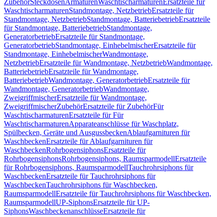
Zubehör
Steckdosen
Armaturen
Waschtischarmaturen
Ersatzteile für
Waschtischarmaturen
Standmontage, Netzbetrieb
Ersatzteile für
Standmontage, Netzbetrieb
Standmontage, Batteriebetrieb
Ersatzteile
für Standmontage, Batteriebetrieb
Standmontage,
Generatorbetrieb
Ersatzteile für Standmontage,
Generatorbetrieb
Standmontage, Einhebelmischer
Ersatzteile für
Standmontage, Einhebelmischer
Wandmontage,
Netzbetrieb
Ersatzteile für Wandmontage, Netzbetrieb
Wandmontage,
Batteriebetrieb
Ersatzteile für Wandmontage,
Batteriebetrieb
Wandmontage, Generatorbetrieb
Ersatzteile für
Wandmontage, Generatorbetrieb
Wandmontage,
Zweigriffmischer
Ersatzteile für Wandmontage,
Zweigriffmischer
Zubehör
Ersatzteile für Zubehör
Für
Waschtischarmaturen
Ersatzteile für Für
Waschtischarmaturen
Apparateanschlüsse für Waschplatz,
Spülbecken, Geräte und Ausgussbecken
Ablaufgarnituren für
Waschbecken
Ersatzteile für Ablaufgarnituren für
Waschbecken
Rohrbogensiphons
Ersatzteile für
Rohrbogensiphons
Rohrbogensiphons, Raumsparmodell
Ersatzteile
für Rohrbogensiphons, Raumsparmodell
Tauchrohrsiphons für
Waschbecken
Ersatzteile für Tauchrohrsiphons für
Waschbecken
Tauchrohrsiphons für Waschbecken,
Raumsparmodell
Ersatzteile für Tauchrohrsiphons für Waschbecken,
Raumsparmodell
UP-Siphons
Ersatzteile für UP-
Siphons
Waschbeckenanschlüsse
Ersatzteile für