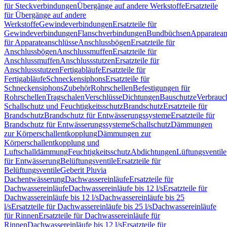
für Steckverbindungen
Übergänge auf andere Werkstoffe
Ersatzteile
für Übergänge auf andere
Werkstoffe
Gewindeverbindungen
Ersatzteile für
Gewindeverbindungen
Flanschverbindungen
Bundbüchsen
Apparatean
für Apparateanschlüsse
Anschlussbögen
Ersatzteile für
Anschlussbögen
Anschlussmuffen
Ersatzteile für
Anschlussmuffen
Anschlussstutzen
Ersatzteile für
Anschlussstutzen
Fertigabläufe
Ersatzteile für
Fertigabläufe
Schneckensiphons
Ersatzteile für
Schneckensiphons
Zubehör
Rohrschellen
Befestigungen für
Rohrschellen
Tragschalen
Verschlüsse
Dichtungen
Bauschutze
Verbrauc
Schallschutz und Feuchtigkeitsschutz
Brandschutz
Ersatzteile für
Brandschutz
Brandschutz für Entwässerungssysteme
Ersatzteile für
Brandschutz für Entwässerungssysteme
Schallschutz
Dämmungen
zur Körperschallentkopplung
Dämmungen zur
Körperschallentkopplung und
Luftschalldämmung
Feuchtigkeitsschutz
Abdichtungen
Lüftungsventile
für Entwässerung
Belüftungsventile
Ersatzteile für
Belüftungsventile
Geberit Pluvia
Dachentwässerung
Dachwassereinläufe
Ersatzteile für
Dachwassereinläufe
Dachwassereinläufe bis 12 l/s
Ersatzteile für
Dachwassereinläufe bis 12 l/s
Dachwassereinläufe bis 25
l/s
Ersatzteile für Dachwassereinläufe bis 25 l/s
Dachwassereinläufe
für Rinnen
Ersatzteile für Dachwassereinläufe für
Rinnen
Dachwassereinläufe bis 12 l/s
Ersatzteile für