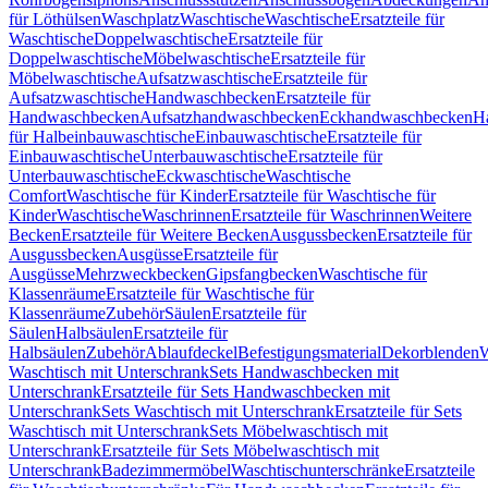
für Löthülsen
Waschplatz
Waschtische
Waschtische
Ersatzteile für
Waschtische
Doppelwaschtische
Ersatzteile für
Doppelwaschtische
Möbelwaschtische
Ersatzteile für
Möbelwaschtische
Aufsatzwaschtische
Ersatzteile für
Aufsatzwaschtische
Handwaschbecken
Ersatzteile für
Handwaschbecken
Aufsatzhandwaschbecken
Eckhandwaschbecken
H
für Halbeinbauwaschtische
Einbauwaschtische
Ersatzteile für
Einbauwaschtische
Unterbauwaschtische
Ersatzteile für
Unterbauwaschtische
Eckwaschtische
Waschtische
Comfort
Waschtische für Kinder
Ersatzteile für Waschtische für
Kinder
Waschtische
Waschrinnen
Ersatzteile für Waschrinnen
Weitere
Becken
Ersatzteile für Weitere Becken
Ausgussbecken
Ersatzteile für
Ausgussbecken
Ausgüsse
Ersatzteile für
Ausgüsse
Mehrzweckbecken
Gipsfangbecken
Waschtische für
Klassenräume
Ersatzteile für Waschtische für
Klassenräume
Zubehör
Säulen
Ersatzteile für
Säulen
Halbsäulen
Ersatzteile für
Halbsäulen
Zubehör
Ablaufdeckel
Befestigungsmaterial
Dekorblenden
W
Waschtisch mit Unterschrank
Sets Handwaschbecken mit
Unterschrank
Ersatzteile für Sets Handwaschbecken mit
Unterschrank
Sets Waschtisch mit Unterschrank
Ersatzteile für Sets
Waschtisch mit Unterschrank
Sets Möbelwaschtisch mit
Unterschrank
Ersatzteile für Sets Möbelwaschtisch mit
Unterschrank
Badezimmermöbel
Waschtischunterschränke
Ersatzteile