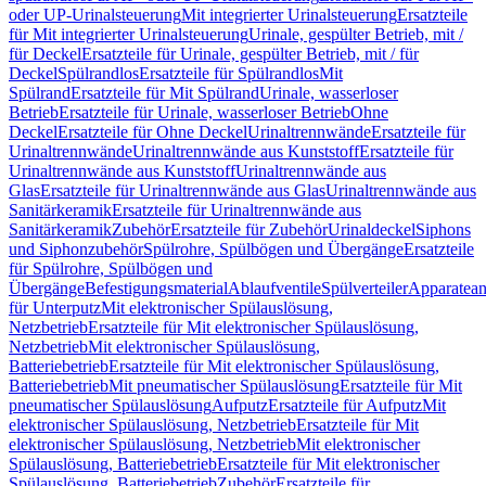
oder UP-Urinalsteuerung
Mit integrierter Urinalsteuerung
Ersatzteile
für Mit integrierter Urinalsteuerung
Urinale, gespülter Betrieb, mit /
für Deckel
Ersatzteile für Urinale, gespülter Betrieb, mit / für
Deckel
Spülrandlos
Ersatzteile für Spülrandlos
Mit
Spülrand
Ersatzteile für Mit Spülrand
Urinale, wasserloser
Betrieb
Ersatzteile für Urinale, wasserloser Betrieb
Ohne
Deckel
Ersatzteile für Ohne Deckel
Urinaltrennwände
Ersatzteile für
Urinaltrennwände
Urinaltrennwände aus Kunststoff
Ersatzteile für
Urinaltrennwände aus Kunststoff
Urinaltrennwände aus
Glas
Ersatzteile für Urinaltrennwände aus Glas
Urinaltrennwände aus
Sanitärkeramik
Ersatzteile für Urinaltrennwände aus
Sanitärkeramik
Zubehör
Ersatzteile für Zubehör
Urinaldeckel
Siphons
und Siphonzubehör
Spülrohre, Spülbögen und Übergänge
Ersatzteile
für Spülrohre, Spülbögen und
Übergänge
Befestigungsmaterial
Ablaufventile
Spülverteiler
Apparatean
für Unterputz
Mit elektronischer Spülauslösung,
Netzbetrieb
Ersatzteile für Mit elektronischer Spülauslösung,
Netzbetrieb
Mit elektronischer Spülauslösung,
Batteriebetrieb
Ersatzteile für Mit elektronischer Spülauslösung,
Batteriebetrieb
Mit pneumatischer Spülauslösung
Ersatzteile für Mit
pneumatischer Spülauslösung
Aufputz
Ersatzteile für Aufputz
Mit
elektronischer Spülauslösung, Netzbetrieb
Ersatzteile für Mit
elektronischer Spülauslösung, Netzbetrieb
Mit elektronischer
Spülauslösung, Batteriebetrieb
Ersatzteile für Mit elektronischer
Spülauslösung, Batteriebetrieb
Zubehör
Ersatzteile für