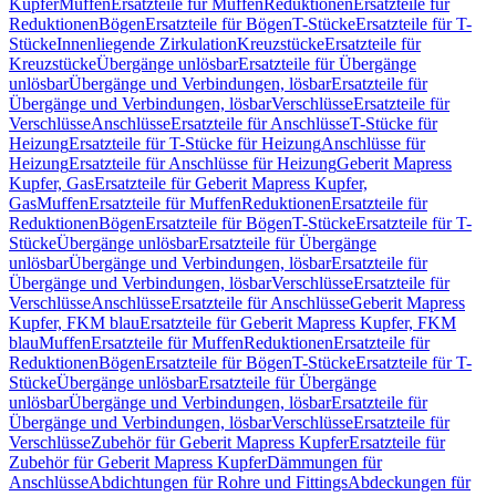
Kupfer
Muffen
Ersatzteile für Muffen
Reduktionen
Ersatzteile für
Reduktionen
Bögen
Ersatzteile für Bögen
T-Stücke
Ersatzteile für T-
Stücke
Innenliegende Zirkulation
Kreuzstücke
Ersatzteile für
Kreuzstücke
Übergänge unlösbar
Ersatzteile für Übergänge
unlösbar
Übergänge und Verbindungen, lösbar
Ersatzteile für
Übergänge und Verbindungen, lösbar
Verschlüsse
Ersatzteile für
Verschlüsse
Anschlüsse
Ersatzteile für Anschlüsse
T-Stücke für
Heizung
Ersatzteile für T-Stücke für Heizung
Anschlüsse für
Heizung
Ersatzteile für Anschlüsse für Heizung
Geberit Mapress
Kupfer, Gas
Ersatzteile für Geberit Mapress Kupfer,
Gas
Muffen
Ersatzteile für Muffen
Reduktionen
Ersatzteile für
Reduktionen
Bögen
Ersatzteile für Bögen
T-Stücke
Ersatzteile für T-
Stücke
Übergänge unlösbar
Ersatzteile für Übergänge
unlösbar
Übergänge und Verbindungen, lösbar
Ersatzteile für
Übergänge und Verbindungen, lösbar
Verschlüsse
Ersatzteile für
Verschlüsse
Anschlüsse
Ersatzteile für Anschlüsse
Geberit Mapress
Kupfer, FKM blau
Ersatzteile für Geberit Mapress Kupfer, FKM
blau
Muffen
Ersatzteile für Muffen
Reduktionen
Ersatzteile für
Reduktionen
Bögen
Ersatzteile für Bögen
T-Stücke
Ersatzteile für T-
Stücke
Übergänge unlösbar
Ersatzteile für Übergänge
unlösbar
Übergänge und Verbindungen, lösbar
Ersatzteile für
Übergänge und Verbindungen, lösbar
Verschlüsse
Ersatzteile für
Verschlüsse
Zubehör für Geberit Mapress Kupfer
Ersatzteile für
Zubehör für Geberit Mapress Kupfer
Dämmungen für
Anschlüsse
Abdichtungen für Rohre und Fittings
Abdeckungen für