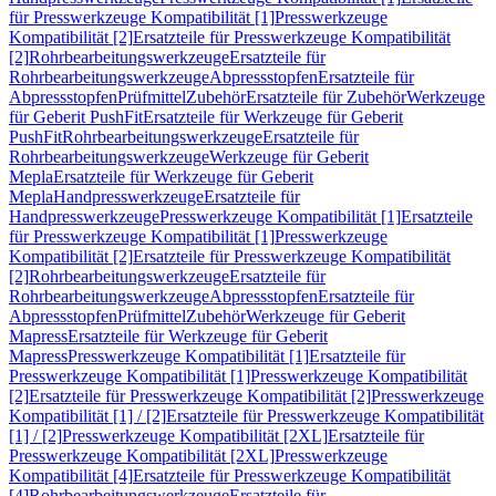
für Presswerkzeuge Kompatibilität [1]
Presswerkzeuge
Kompatibilität [2]
Ersatzteile für Presswerkzeuge Kompatibilität
[2]
Rohrbearbeitungswerkzeuge
Ersatzteile für
Rohrbearbeitungswerkzeuge
Abpressstopfen
Ersatzteile für
Abpressstopfen
Prüfmittel
Zubehör
Ersatzteile für Zubehör
Werkzeuge
für Geberit PushFit
Ersatzteile für Werkzeuge für Geberit
PushFit
Rohrbearbeitungswerkzeuge
Ersatzteile für
Rohrbearbeitungswerkzeuge
Werkzeuge für Geberit
Mepla
Ersatzteile für Werkzeuge für Geberit
Mepla
Handpresswerkzeuge
Ersatzteile für
Handpresswerkzeuge
Presswerkzeuge Kompatibilität [1]
Ersatzteile
für Presswerkzeuge Kompatibilität [1]
Presswerkzeuge
Kompatibilität [2]
Ersatzteile für Presswerkzeuge Kompatibilität
[2]
Rohrbearbeitungswerkzeuge
Ersatzteile für
Rohrbearbeitungswerkzeuge
Abpressstopfen
Ersatzteile für
Abpressstopfen
Prüfmittel
Zubehör
Werkzeuge für Geberit
Mapress
Ersatzteile für Werkzeuge für Geberit
Mapress
Presswerkzeuge Kompatibilität [1]
Ersatzteile für
Presswerkzeuge Kompatibilität [1]
Presswerkzeuge Kompatibilität
[2]
Ersatzteile für Presswerkzeuge Kompatibilität [2]
Presswerkzeuge
Kompatibilität [1] / [2]
Ersatzteile für Presswerkzeuge Kompatibilität
[1] / [2]
Presswerkzeuge Kompatibilität [2XL]
Ersatzteile für
Presswerkzeuge Kompatibilität [2XL]
Presswerkzeuge
Kompatibilität [4]
Ersatzteile für Presswerkzeuge Kompatibilität
[4]
Rohrbearbeitungswerkzeuge
Ersatzteile für