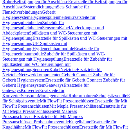
Rohre
Befestigungen für Anschlüsse
Ersatzteile für Befestigungen für
Anschlüsse
Systemdichtungen
Sets Schraube für
Flanschverbindungen
Geberit
Hygienesystem
Hygienespüleinheiten
Ersatzteile für
Hygienespüleinheiten
Zubehör für
Hygienespüleinheiten
Sensoren
Kabel
Abdeckungen und
Abdeckplatten
Spülkästen und WC-Steuerungen mit
Hygienespülung
Ersatzteile für Spülkästen und WC-Steuerungen mit
Hygienespülung
UP-Spülkästen mit
Hygienespülung
Hygieneeinbaumodule
Ersatzteile für
Hygieneeinbaumodule
Zubehör für Spülkästen und WC-
Steuerungen mit Hygienespülung
Ersatzteile für Zubehör für
Spülkästen und WC-Steuerungen mit
Hygienespülung
Sensoren
Kabel
Netzteile
Ersatzteile für
Netzteile
Netzwerkkomponenten
Geberit Connect Zubehör für
Geberit Hygienesystem
Ersatzteile für Geberit Connect Zubehör für
Geberit Hygienesystem
Gateways
Ersatzteile für
Gateways
Konverter
Ersatzteile für
Konverter
Sensoren
Montagematerial
Rohrarmaturen
Schrägsitzventile
E
für Schrägsitzventile
Mit FlowFit Pressanschlüssen
Ersatzteile für Mit
FlowFit Pressanschlüssen
Mit Mepla Pressanschlüssen
Ersatzteile für
Mit Mepla Pressanschlüssen
Mit Mapress
Pressanschlüssen
Ersatzteile für Mit Mapress
Pressanschlüssen
Probenahmeventile
Kugelhähne
Ersatzteile für
Kugelhähne
Mit FlowFit Pressanschlüssen
Ersatzteile für Mit FlowFit