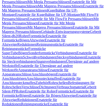
Pressanschlüssen
Mit Mepla Pressanschlüssen
Ersatzteile für Mit
Mepla Pressanschlüssen
Mit Mapress Pressanschlüssen
Ersatzteile für
Mit Mapress Pressanschlüssen
Kugelhähne für UP-
Montage
Ersatzteile für Kugelhähne für UP-Montage
Mit FlowFit
Pressanschlüssen
Ersatzteile für Mit FlowFit Pressanschlüssen
Mit
Mepla Pressanschlüssen
Ersatzteile für Mit Mepla
Pressanschlüssen
Mit Mapress Pressanschlüssen
Ersatzteile für Mit
Mapress Pressanschlüssen
Gebäude-Entwässerungssysteme
Geberit
Silent-db20
Rohre
Formstücke
Ersatzteile für
Formstücke
Bögen
Abzweige
Ersatzteile für
Abzweige
Reduktionen
Reinigungsstücke
Ersatzteile für
Reinigungsstücke
Formstücke
SuperTube
Bögen
Sonderformstücke
Verbindungen
Ersatzteile für
Verbindungen
Schweißverbindungen
Steckverbindungen
Ersatzteile
für Steckverbindungen
Spannverbindungen
Übergänge auf andere
Werkstoffe
Ersatzteile für Übergänge auf andere
Werkstoffe
Apparateanschlüsse
Ersatzteile für
Apparateanschlüsse
Anschlussbögen
Ersatzteile für
Anschlussbögen
Anschlusssteckmuffen
Ersatzteile für
Anschlusssteckmuffen
Zubehör
Rohrschellen
Befestigungen für
Rohrschellen
Verschlüsse
Dichtungen
Verbrauchsmaterial
Geberit
Silent-PP
Rohre
Ersatzteile für Rohre
Formstücke
Ersatzteile für
Formstücke
Bögen
Ersatzteile für Bögen
Abzweige
Ersatzteile für
Abzweige
Reduktionen
Ersatzteile für
Reduktionen
Reinigungsstücke
Ersatzteile für