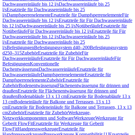
Dachwassereinläufe bis 12 l/s
Dachwassereinläufe bis 25
l/s
Ersatzteile für Dachwassereinläufe bis 25
l/s
Dampfsperrenelemente
Ersatzteile für Dampfsperrenelemente
Für
Dachwassereinläufe bis 12 l/s
Ersatzteile für Für Dachwassereinläufe
bis 12 l/s
Dachwassereinläufe bis 25 l/s
Notüberläufe
Ersatzteile für
Notüberläufe
Für Dachwassereinläufe bis 12 l/s
Ersatzteile für Für
Dachwassereinläufe bis 12 l/s
Dachwassereinläufe bis 25
l/s
Ersatzteile für Dachwassereinläufe bis 25
l/s
Befestigungen
Befestigungssystem d40–200
Befestigungssystem
d250–315
Zubehör
Ersatzteile für Zubehör
Für
Dachwassereinläufe
Ersatzteile für Für Dachwassereinläufe
Für
Befestigungen
Konventionelle
Dachentwässerung
Dachwassereinläufe
Ersatzteile für
Dachwassereinläufe
Dampfsperrenelemente
Ersatzteile für
Dampfsperrenelemente
Zubehör
Ersatzteile für
Zubehör
Bodenentwässerung
Flächenentwässerung für drinnen und
draußen
Ersatzteile für Flächenentwässerung für drinnen und
draußen
Bodenabläufe 13 x 13 cm
Ersatzteile für Bodenabläufe 13 x
13 cm
Bodeneinläufe für Balkone und Terrassen, 13 x 13
cm
Ersatzteile für Bodeneinläufe für Balkone und Terrassen, 13 x 13
cm
Zubehör
Ersatzteile für Zubehör
Werkzeuge,
Netzwerkkomponenten und Software
Werkzeuge
Werkzeuge für
Geberit FlowFit
Ersatzteile für Werkzeuge für Geberit
FlowFit
Handpresswerkzeuge
Ersatzteile für
Handpresswerkzeuge
Presswerkzeuge Kompatibilität [1]
Ersatzteile