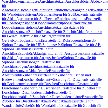
Waschbeckenanschlüsse
Anschlussstutzen
Anschlussbögen
Abdeckung
für
Anschlüsse
Dichtungen
Löthülsen
Standrohre
Verlängerungen
Wandeinb
für Wandeinbaukästen
Ablaufgarnituren für Spülbecken
Ersatzteile
für Ablaufgarnituren für Spülbecken
Rohrbogensiphons
Ersatzteile
für Rohrbogensiphons
Doppelkammersiphons
Ersatzteile für
Doppelkammersiphons
Anschlussstutzen
Ersatzteile für
Anschlussstutzen
Zubehör
Ersatzteile für Zubehör
Ablaufgarnituren
für Geräte
Ersatzteile für Ablaufgarnituren für
Geräte
Rohrbogensiphons
Ersatzteile für Rohrbogensiphons
UP-
Siphons
Ersatzteile für UP-Siphons
AP-Siphons
Ersatzteile für AP-
Siphons
Anschlüsse
Ersatzteile für
Anschlüsse
Zubehör
Ablaufgarnituren für Ausgussbecken
Ersatzteile
für Ablaufgarnituren für Ausgussbecken
Siphons
Ersatzteile für
Siphons
Anschlussbögen
Ersatzteile für
Anschlussbögen
Anschlussstutzen
Ersatzteile für
Anschlussstutzen
Ablaufventile
Ersatzteile für
Ablaufventile
Zubehör
Ersatzteile für Zubehör
Duschen und
Badewannen
Duschen
Bodenentwässerung für Duschen
Ersatzteile
für Bodenentwässerung für Duschen
Duschrinnen
Ersatzteile für
Duschrinnen
Zubehör für Duschrinnen
Ersatzteile für Zubehör für
Duschrinnen
Duschbodenabläufe
Ersatzteile für
Duschbodenabläufe
Zubehör für Duschbodenabläufe
Ersatzteile für
Zubehör für Duschbodenabläufe
Wandabläufe
Ersatzteile für
Wandabläufe
Zubehör für Wandabläufe
Ersatzteile für Zubehör für