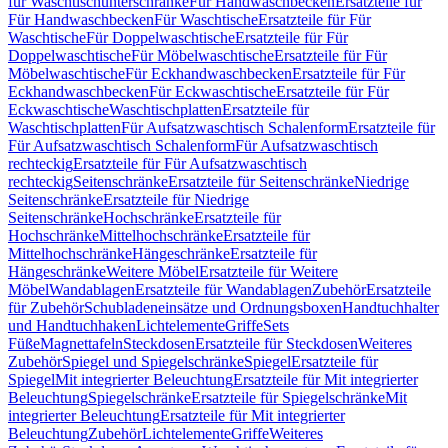
für Waschtischunterschränke
Für Handwaschbecken
Ersatzteile für
Für Handwaschbecken
Für Waschtische
Ersatzteile für Für
Waschtische
Für Doppelwaschtische
Ersatzteile für Für
Doppelwaschtische
Für Möbelwaschtische
Ersatzteile für Für
Möbelwaschtische
Für Eckhandwaschbecken
Ersatzteile für Für
Eckhandwaschbecken
Für Eckwaschtische
Ersatzteile für Für
Eckwaschtische
Waschtischplatten
Ersatzteile für
Waschtischplatten
Für Aufsatzwaschtisch Schalenform
Ersatzteile für
Für Aufsatzwaschtisch Schalenform
Für Aufsatzwaschtisch
rechteckig
Ersatzteile für Für Aufsatzwaschtisch
rechteckig
Seitenschränke
Ersatzteile für Seitenschränke
Niedrige
Seitenschränke
Ersatzteile für Niedrige
Seitenschränke
Hochschränke
Ersatzteile für
Hochschränke
Mittelhochschränke
Ersatzteile für
Mittelhochschränke
Hängeschränke
Ersatzteile für
Hängeschränke
Weitere Möbel
Ersatzteile für Weitere
Möbel
Wandablagen
Ersatzteile für Wandablagen
Zubehör
Ersatzteile
für Zubehör
Schubladeneinsätze und Ordnungsboxen
Handtuchhalter
und Handtuchhaken
Lichtelemente
Griffe
Sets
Füße
Magnettafeln
Steckdosen
Ersatzteile für Steckdosen
Weiteres
Zubehör
Spiegel und Spiegelschränke
Spiegel
Ersatzteile für
Spiegel
Mit integrierter Beleuchtung
Ersatzteile für Mit integrierter
Beleuchtung
Spiegelschränke
Ersatzteile für Spiegelschränke
Mit
integrierter Beleuchtung
Ersatzteile für Mit integrierter
Beleuchtung
Zubehör
Lichtelemente
Griffe
Weiteres