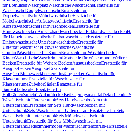
für Löthülsen
Waschplatz
Waschtische
Waschtische
Ersatzteile für
Waschtische
Doppelwaschtische
Ersatzteile für
Doppelwaschtische
Möbelwaschtische
Ersatzteile für
Möbelwaschtische
Aufsatzwaschtische
Ersatzteile für
Aufsatzwaschtische
Handwaschbecken
Ersatzteile für
Handwaschbecken
Aufsatzhandwaschbecken
Eckhandwaschbecken
H
für Halbeinbauwaschtische
Einbauwaschtische
Ersatzteile für
Einbauwaschtische
Unterbauwaschtische
Ersatzteile für
Unterbauwaschtische
Eckwaschtische
Waschtische
Comfort
Waschtische für Kinder
Ersatzteile für Waschtische für
Kinder
Waschtische
Waschrinnen
Ersatzteile für Waschrinnen
Weitere
Becken
Ersatzteile für Weitere Becken
Ausgussbecken
Ersatzteile für
Ausgussbecken
Ausgüsse
Ersatzteile für
Ausgüsse
Mehrzweckbecken
Gipsfangbecken
Waschtische für
Klassenräume
Ersatzteile für Waschtische für
Klassenräume
Zubehör
Säulen
Ersatzteile für
Säulen
Halbsäulen
Ersatzteile für
Halbsäulen
Zubehör
Ablaufdeckel
Befestigungsmaterial
Dekorblenden
W
Waschtisch mit Unterschrank
Sets Handwaschbecken mit
Unterschrank
Ersatzteile für Sets Handwaschbecken mit
Unterschrank
Sets Waschtisch mit Unterschrank
Ersatzteile für Sets
Waschtisch mit Unterschrank
Sets Möbelwaschtisch mit
Unterschrank
Ersatzteile für Sets Möbelwaschtisch mit
Unterschrank
Badezimmermöbel
Waschtischunterschränke
Ersatzteile