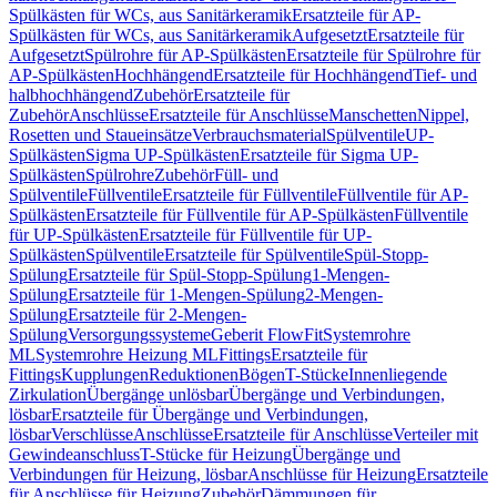
Spülkästen für WCs, aus Sanitärkeramik
Ersatzteile für AP-
Spülkästen für WCs, aus Sanitärkeramik
Aufgesetzt
Ersatzteile für
Aufgesetzt
Spülrohre für AP-Spülkästen
Ersatzteile für Spülrohre für
AP-Spülkästen
Hochhängend
Ersatzteile für Hochhängend
Tief- und
halbhochhängend
Zubehör
Ersatzteile für
Zubehör
Anschlüsse
Ersatzteile für Anschlüsse
Manschetten
Nippel,
Rosetten und Staueinsätze
Verbrauchsmaterial
Spülventile
UP-
Spülkästen
Sigma UP-Spülkästen
Ersatzteile für Sigma UP-
Spülkästen
Spülrohre
Zubehör
Füll- und
Spülventile
Füllventile
Ersatzteile für Füllventile
Füllventile für AP-
Spülkästen
Ersatzteile für Füllventile für AP-Spülkästen
Füllventile
für UP-Spülkästen
Ersatzteile für Füllventile für UP-
Spülkästen
Spülventile
Ersatzteile für Spülventile
Spül-Stopp-
Spülung
Ersatzteile für Spül-Stopp-Spülung
1-Mengen-
Spülung
Ersatzteile für 1-Mengen-Spülung
2-Mengen-
Spülung
Ersatzteile für 2-Mengen-
Spülung
Versorgungssysteme
Geberit FlowFit
Systemrohre
ML
Systemrohre Heizung ML
Fittings
Ersatzteile für
Fittings
Kupplungen
Reduktionen
Bögen
T-Stücke
Innenliegende
Zirkulation
Übergänge unlösbar
Übergänge und Verbindungen,
lösbar
Ersatzteile für Übergänge und Verbindungen,
lösbar
Verschlüsse
Anschlüsse
Ersatzteile für Anschlüsse
Verteiler mit
Gewindeanschluss
T-Stücke für Heizung
Übergänge und
Verbindungen für Heizung, lösbar
Anschlüsse für Heizung
Ersatzteile
für Anschlüsse für Heizung
Zubehör
Dämmungen für