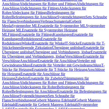
Anschlüsse
Abdichtungen für Rohre und Fittings
Abdichtungen für
Anschlüsse
Abdichtungen für Fittings
Abdeckungen für
Rohre
Abdeckung für Fittings
Befestigungen für
Rohre
Befestigungen für Anschlüsse
Systemdichtungen
Sets Schraube
für Flanschverbindungen
Verbrauchsmaterial
Geberit
Mepla
Systemrohre ML
Ersatzteile für Systemrohre ML
Systemrohre
Heizung ML
Ersatzteile für Systemrohre Heizung
ML
Fittings
Ersatzteile für Fittings
Kupplungen
Ersatzteile für
Kupplungen
Reduktionen
Ersatzteile für
Reduktionen
Winkel
Ersatzteile für Winkel
T-Stücke
Ersatzteile für T-
Stücke
Innenliegende Zirkulation
Übergänge unlösbar
Ersatzteile für
Übergänge unlösbar
Übergänge und Verbindungen, lösbar
Ersatzteile
für Übergänge und Verbindungen, lösbar
Verschlüsse
Ersatzteile für
Verschlüsse
Anschlüsse
Ersatzteile für Anschlüsse
Verteiler mit
Gewindeanschluss
Ersatzteile für Verteiler mit Gewindeanschluss
T-
Stücke für Heizung
Ersatzteile für T-Stücke für Heizung
Anschlüsse
für Heizung
Ersatzteile für Anschlüsse für
Heizung
Zubehör
Ersatzteile für Zubehör
Dämmungen für
Anschlüsse
Abdichtungen für Rohre und Fittings
Abdichtungen für
Anschlüsse
Abdeckungen für Rohre
Befestigungen für
Rohre
Befestigungen für Anschlüsse
Ersatzteile für Befestigungen für
Anschlüsse
Systemdichtungen
Sets Schraube für
Flanschverbindungen
Geberit Mapress Edelstahl
Geberit Mapress
Edelstahl
Ersatzteile für Geberit Mapress Edelstahl
Systemrohre
1.4401
Ersatzteile für Systemrohre 1.4401
Systemrohre