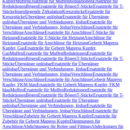
Kupfer
Muffen
Ersatzteile für Muffen
Reduktionen
Ersatzteile für
Reduktionen
Bögen
Ersatzteile für Bögen
T-Stücke
Ersatzteile für T-
Stücke
Innenliegende Zirkulation
Kreuzstücke
Ersatzteile für
Kreuzstücke
Übergänge unlösbar
Ersatzteile für Übergänge
unlösbar
Übergänge und Verbindungen, lösbar
Ersatzteile für
Übergänge und Verbindungen, lösbar
Verschlüsse
Ersatzteile für
Verschlüsse
Anschlüsse
Ersatzteile für Anschlüsse
T-Stücke für
Heizung
Ersatzteile für T-Stücke für Heizung
Anschlüsse für
Heizung
Ersatzteile für Anschlüsse für Heizung
Geberit Mapress
Kupfer, Gas
Ersatzteile für Geberit Mapress Kupfer,
Gas
Muffen
Ersatzteile für Muffen
Reduktionen
Ersatzteile für
Reduktionen
Bögen
Ersatzteile für Bögen
T-Stücke
Ersatzteile für T-
Stücke
Übergänge unlösbar
Ersatzteile für Übergänge
unlösbar
Übergänge und Verbindungen, lösbar
Ersatzteile für
Übergänge und Verbindungen, lösbar
Verschlüsse
Ersatzteile für
Verschlüsse
Anschlüsse
Ersatzteile für Anschlüsse
Geberit Mapress
Kupfer, FKM blau
Ersatzteile für Geberit Mapress Kupfer, FKM
blau
Muffen
Ersatzteile für Muffen
Reduktionen
Ersatzteile für
Reduktionen
Bögen
Ersatzteile für Bögen
T-Stücke
Ersatzteile für T-
Stücke
Übergänge unlösbar
Ersatzteile für Übergänge
unlösbar
Übergänge und Verbindungen, lösbar
Ersatzteile für
Übergänge und Verbindungen, lösbar
Verschlüsse
Ersatzteile für
Verschlüsse
Zubehör für Geberit Mapress Kupfer
Ersatzteile für
Zubehör für Geberit Mapress Kupfer
Dämmungen für
Anschlüsse
Abdichtungen für Rohre und Fittings
Abdeckungen für