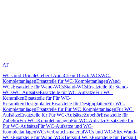
AT
WCs und Urinale
Geberit AquaClean Dusch-WCs
WC-
Komplettanlagen
Ersatzteile für WC-Komplettanlagen
Wand-
WCs
Ersatzteile für Wand-WCs
Stand-WCs
Ersatzteile für Stand-
WCs
WC-Aufsätze
Ersatzteile für WC-Aufsätze
Für WC-
Keramiken
Ersatzteile für Für WC-
Keramiken
Designplatten
Ersatzteile für Designplatten
Für WC-
Komplettanlagen
Ersatzteile für Für WC-Komplettanlagen
Für WC-
Aufsätze
Ersatzteile für Für WC-Aufsätze
Zubehör
Ersatzteile für
Zubehör
Für WC-Komplettanlagen
Für WC-Aufsätze
Ersatzteile für
Für WC-Aufsätze
Für WC-Aufsätze und WC-
Komplettanlagen
WCs
Verbrauchsmaterial
WCs und WC-Sitze
Wand-
WCs
Ersatzteile für Wand-WCs
Tiefspül-WCs
Ersatzteile für Tiefspül-