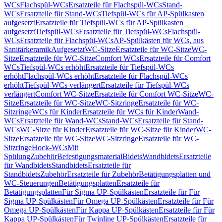
WCs
Flachspül-WCs
Ersatzteile für Flachspül-WCs
Stand-
WCs
Ersatzteile für Stand-WCs
Tiefspül-WCs für AP-Spülkasten
aufgesetzt
Ersatzteile für Tiefspül-WCs für AP-Spülkasten
aufgesetzt
Tiefspül-WCs
Ersatzteile für Tiefspül-WCs
Flachspül-
WCs
Ersatzteile für Flachspül-WCs
AP-Spülkästen für WCs, aus
Sanitärkeramik
Aufgesetzt
WC-Sitze
Ersatzteile für WC-Sitze
WC-
Sitze
Ersatzteile für WC-Sitze
Comfort WCs
Ersatzteile für Comfort
WCs
Tiefspül-WCs erhöht
Ersatzteile für Tiefspül-WCs
erhöht
Flachspül-WCs erhöht
Ersatzteile für Flachspül-WCs
erhöht
Tiefspül-WCs verlängert
Ersatzteile für Tiefspül-WCs
verlängert
Comfort WC-Sitze
Ersatzteile für Comfort WC-Sitze
WC-
Sitze
Ersatzteile für WC-Sitze
WC-Sitzringe
Ersatzteile für WC-
Sitzringe
WCs für Kinder
Ersatzteile für WCs für Kinder
Wand-
WCs
Ersatzteile für Wand-WCs
Stand-WCs
Ersatzteile für Stand-
WCs
WC-Sitze für Kinder
Ersatzteile für WC-Sitze für Kinder
WC-
Sitze
Ersatzteile für WC-Sitze
WC-Sitzringe
Ersatzteile für WC-
Sitzringe
Hock-WCs
Mit
Spülung
Zubehör
Befestigungsmaterial
Bidets
Wandbidets
Ersatzteile
für Wandbidets
Standbidets
Ersatzteile für
Standbidets
Zubehör
Ersatzteile für Zubehör
Betätigungsplatten und
WC-Steuerungen
Betätigungsplatten
Ersatzteile für
Betätigungsplatten
Für Sigma UP-Spülkästen
Ersatzteile für Für
Sigma UP-Spülkästen
Für Omega UP-Spülkästen
Ersatzteile für Für
Omega UP-Spülkästen
Für Kappa UP-Spülkästen
Ersatzteile für Für
Kappa UP-Spülkästen
Für Twinline UP-Spülkästen
Ersatzteile für