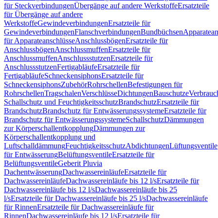
für Steckverbindungen
Übergänge auf andere Werkstoffe
Ersatzteile
für Übergänge auf andere
Werkstoffe
Gewindeverbindungen
Ersatzteile für
Gewindeverbindungen
Flanschverbindungen
Bundbüchsen
Apparatean
für Apparateanschlüsse
Anschlussbögen
Ersatzteile für
Anschlussbögen
Anschlussmuffen
Ersatzteile für
Anschlussmuffen
Anschlussstutzen
Ersatzteile für
Anschlussstutzen
Fertigabläufe
Ersatzteile für
Fertigabläufe
Schneckensiphons
Ersatzteile für
Schneckensiphons
Zubehör
Rohrschellen
Befestigungen für
Rohrschellen
Tragschalen
Verschlüsse
Dichtungen
Bauschutze
Verbrauc
Schallschutz und Feuchtigkeitsschutz
Brandschutz
Ersatzteile für
Brandschutz
Brandschutz für Entwässerungssysteme
Ersatzteile für
Brandschutz für Entwässerungssysteme
Schallschutz
Dämmungen
zur Körperschallentkopplung
Dämmungen zur
Körperschallentkopplung und
Luftschalldämmung
Feuchtigkeitsschutz
Abdichtungen
Lüftungsventile
für Entwässerung
Belüftungsventile
Ersatzteile für
Belüftungsventile
Geberit Pluvia
Dachentwässerung
Dachwassereinläufe
Ersatzteile für
Dachwassereinläufe
Dachwassereinläufe bis 12 l/s
Ersatzteile für
Dachwassereinläufe bis 12 l/s
Dachwassereinläufe bis 25
l/s
Ersatzteile für Dachwassereinläufe bis 25 l/s
Dachwassereinläufe
für Rinnen
Ersatzteile für Dachwassereinläufe für
Rinnen
Dachwassereinläufe bis 12 l/s
Ersatzteile für