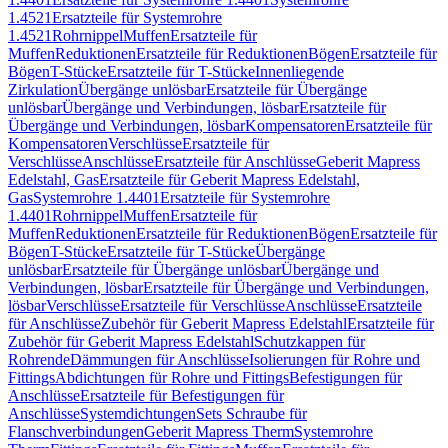
1.4521
Ersatzteile für Systemrohre
1.4521
Rohrnippel
Muffen
Ersatzteile für
Muffen
Reduktionen
Ersatzteile für Reduktionen
Bögen
Ersatzteile für
Bögen
T-Stücke
Ersatzteile für T-Stücke
Innenliegende
Zirkulation
Übergänge unlösbar
Ersatzteile für Übergänge
unlösbar
Übergänge und Verbindungen, lösbar
Ersatzteile für
Übergänge und Verbindungen, lösbar
Kompensatoren
Ersatzteile für
Kompensatoren
Verschlüsse
Ersatzteile für
Verschlüsse
Anschlüsse
Ersatzteile für Anschlüsse
Geberit Mapress
Edelstahl, Gas
Ersatzteile für Geberit Mapress Edelstahl,
Gas
Systemrohre 1.4401
Ersatzteile für Systemrohre
1.4401
Rohrnippel
Muffen
Ersatzteile für
Muffen
Reduktionen
Ersatzteile für Reduktionen
Bögen
Ersatzteile für
Bögen
T-Stücke
Ersatzteile für T-Stücke
Übergänge
unlösbar
Ersatzteile für Übergänge unlösbar
Übergänge und
Verbindungen, lösbar
Ersatzteile für Übergänge und Verbindungen,
lösbar
Verschlüsse
Ersatzteile für Verschlüsse
Anschlüsse
Ersatzteile
für Anschlüsse
Zubehör für Geberit Mapress Edelstahl
Ersatzteile für
Zubehör für Geberit Mapress Edelstahl
Schutzkappen für
Rohrende
Dämmungen für Anschlüsse
Isolierungen für Rohre und
Fittings
Abdichtungen für Rohre und Fittings
Befestigungen für
Anschlüsse
Ersatzteile für Befestigungen für
Anschlüsse
Systemdichtungen
Sets Schraube für
Flanschverbindungen
Geberit Mapress Therm
Systemrohre