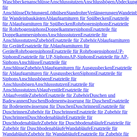
Waschbeckenanschlüsse
Anschlussstutzen
Anschlussbögen
Abdeckung
für
Anschlüsse
Dichtungen
Löthülsen
Standrohre
Verlängerungen
Wandeinb
für Wandeinbaukästen
Ablaufgarnituren für Spülbecken
Ersatzteile
für Ablaufgarnituren für Spülbecken
Rohrbogensiphons
Ersatzteile
für Rohrbogensiphons
Doppelkammersiphons
Ersatzteile für
Doppelkammersiphons
Anschlussstutzen
Ersatzteile für
Anschlussstutzen
Zubehör
Ersatzteile für Zubehör
Ablaufgarnituren
für Geräte
Ersatzteile für Ablaufgarnituren für
Geräte
Rohrbogensiphons
Ersatzteile für Rohrbogensiphons
UP-
Siphons
Ersatzteile für UP-Siphons
AP-Siphons
Ersatzteile für AP-
Siphons
Anschlüsse
Ersatzteile für
Anschlüsse
Zubehör
Ablaufgarnituren für Ausgussbecken
Ersatzteile
für Ablaufgarnituren für Ausgussbecken
Siphons
Ersatzteile für
Siphons
Anschlussbögen
Ersatzteile für
Anschlussbögen
Anschlussstutzen
Ersatzteile für
Anschlussstutzen
Ablaufventile
Ersatzteile für
Ablaufventile
Zubehör
Ersatzteile für Zubehör
Duschen und
Badewannen
Duschen
Bodenentwässerung für Duschen
Ersatzteile
für Bodenentwässerung für Duschen
Duschrinnen
Ersatzteile für
Duschrinnen
Zubehör für Duschrinnen
Ersatzteile für Zubehör für
Duschrinnen
Duschbodenabläufe
Ersatzteile für
Duschbodenabläufe
Zubehör für Duschbodenabläufe
Ersatzteile für
Zubehör für Duschbodenabläufe
Wandabläufe
Ersatzteile für
Wandabläufe
Zubehör für Wandabläufe
Ersatzteile für Zubehör für