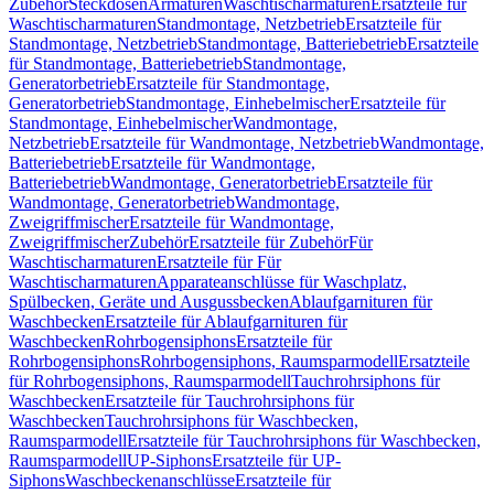
Zubehör
Steckdosen
Armaturen
Waschtischarmaturen
Ersatzteile für
Waschtischarmaturen
Standmontage, Netzbetrieb
Ersatzteile für
Standmontage, Netzbetrieb
Standmontage, Batteriebetrieb
Ersatzteile
für Standmontage, Batteriebetrieb
Standmontage,
Generatorbetrieb
Ersatzteile für Standmontage,
Generatorbetrieb
Standmontage, Einhebelmischer
Ersatzteile für
Standmontage, Einhebelmischer
Wandmontage,
Netzbetrieb
Ersatzteile für Wandmontage, Netzbetrieb
Wandmontage,
Batteriebetrieb
Ersatzteile für Wandmontage,
Batteriebetrieb
Wandmontage, Generatorbetrieb
Ersatzteile für
Wandmontage, Generatorbetrieb
Wandmontage,
Zweigriffmischer
Ersatzteile für Wandmontage,
Zweigriffmischer
Zubehör
Ersatzteile für Zubehör
Für
Waschtischarmaturen
Ersatzteile für Für
Waschtischarmaturen
Apparateanschlüsse für Waschplatz,
Spülbecken, Geräte und Ausgussbecken
Ablaufgarnituren für
Waschbecken
Ersatzteile für Ablaufgarnituren für
Waschbecken
Rohrbogensiphons
Ersatzteile für
Rohrbogensiphons
Rohrbogensiphons, Raumsparmodell
Ersatzteile
für Rohrbogensiphons, Raumsparmodell
Tauchrohrsiphons für
Waschbecken
Ersatzteile für Tauchrohrsiphons für
Waschbecken
Tauchrohrsiphons für Waschbecken,
Raumsparmodell
Ersatzteile für Tauchrohrsiphons für Waschbecken,
Raumsparmodell
UP-Siphons
Ersatzteile für UP-
Siphons
Waschbeckenanschlüsse
Ersatzteile für