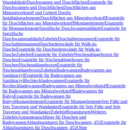
Wandabläufe
Duschwannen und Duschflächen
Ersatzteile für
Duschwannen und Duschflächen
Duschflächen aus
Mineralwerkstoff und Geberit Duofix
Installationselemente
Duschflächen aus Mineralwerkstoff
Ersatzteile
für Duschflächen aus Mineralwerkstoff
Montagelemente
Ersatzteile
für Montagelemente
Spezifische Duschwannenabläufe
Ersatzteile für
Spezifische
Duschwannenabläufe
Zubehör
Duschabtrennungen
Ersatzteile für
Duschabtrennungen
Duschseitenwände für Walk-in-
Dusche
Ersatzteile für Duschseitenwände für Walk-in-
Dusche
Zubehör
Ersatzteile für Zubehör
Nischenablageboxen für
Duschen
Ersatzteile für Nischenablageboxen für
Duschen
Nischenablageboxen
Ersatzteile für
Nischenablageboxen
Zubehör
Badewannen
Badewannen aus
Sanitäracryl
Ersatzteile für Badewannen aus
Sanitäracryl
Rechteckbadewannen
Ersatzteile für
Rechteckbadewannen
Badewannen aus Mineralwerkstoff
Ersatzteile
für Badewannen aus Mineralwerkstoff
Badewannen für
Babys
Ersatzteile für Badewannen für
Babys
Montagelemente
Ersatzteile für Montagelemente
Sets Füße und
Sets Traversen und Wandanker
Ersatzteile für Sets Füße und Sets
Traversen und Wandanker
Zubehör
Reparatursets
Weiteres
Zubehör
Apparateanschlüsse für Duschen und
Badewannen
Ablaufgarnituren für Duschwannen, d52
Ersatzteile für
Ablaufgarnituren für Duschwannen, d52
Ohne