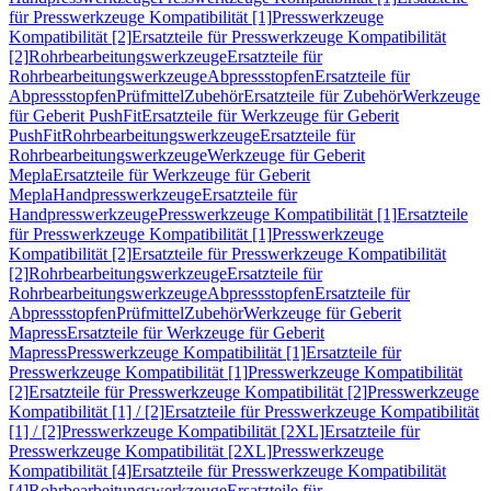
für Presswerkzeuge Kompatibilität [1]
Presswerkzeuge
Kompatibilität [2]
Ersatzteile für Presswerkzeuge Kompatibilität
[2]
Rohrbearbeitungswerkzeuge
Ersatzteile für
Rohrbearbeitungswerkzeuge
Abpressstopfen
Ersatzteile für
Abpressstopfen
Prüfmittel
Zubehör
Ersatzteile für Zubehör
Werkzeuge
für Geberit PushFit
Ersatzteile für Werkzeuge für Geberit
PushFit
Rohrbearbeitungswerkzeuge
Ersatzteile für
Rohrbearbeitungswerkzeuge
Werkzeuge für Geberit
Mepla
Ersatzteile für Werkzeuge für Geberit
Mepla
Handpresswerkzeuge
Ersatzteile für
Handpresswerkzeuge
Presswerkzeuge Kompatibilität [1]
Ersatzteile
für Presswerkzeuge Kompatibilität [1]
Presswerkzeuge
Kompatibilität [2]
Ersatzteile für Presswerkzeuge Kompatibilität
[2]
Rohrbearbeitungswerkzeuge
Ersatzteile für
Rohrbearbeitungswerkzeuge
Abpressstopfen
Ersatzteile für
Abpressstopfen
Prüfmittel
Zubehör
Werkzeuge für Geberit
Mapress
Ersatzteile für Werkzeuge für Geberit
Mapress
Presswerkzeuge Kompatibilität [1]
Ersatzteile für
Presswerkzeuge Kompatibilität [1]
Presswerkzeuge Kompatibilität
[2]
Ersatzteile für Presswerkzeuge Kompatibilität [2]
Presswerkzeuge
Kompatibilität [1] / [2]
Ersatzteile für Presswerkzeuge Kompatibilität
[1] / [2]
Presswerkzeuge Kompatibilität [2XL]
Ersatzteile für
Presswerkzeuge Kompatibilität [2XL]
Presswerkzeuge
Kompatibilität [4]
Ersatzteile für Presswerkzeuge Kompatibilität
[4]
Rohrbearbeitungswerkzeuge
Ersatzteile für