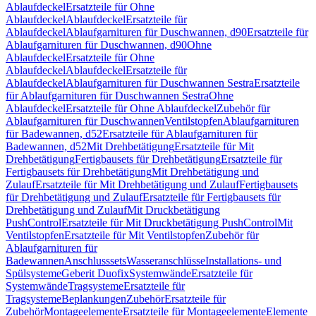
Ablaufdeckel
Ersatzteile für Ohne
Ablaufdeckel
Ablaufdeckel
Ersatzteile für
Ablaufdeckel
Ablaufgarnituren für Duschwannen, d90
Ersatzteile für
Ablaufgarnituren für Duschwannen, d90
Ohne
Ablaufdeckel
Ersatzteile für Ohne
Ablaufdeckel
Ablaufdeckel
Ersatzteile für
Ablaufdeckel
Ablaufgarnituren für Duschwannen Sestra
Ersatzteile
für Ablaufgarnituren für Duschwannen Sestra
Ohne
Ablaufdeckel
Ersatzteile für Ohne Ablaufdeckel
Zubehör für
Ablaufgarnituren für Duschwannen
Ventilstopfen
Ablaufgarnituren
für Badewannen, d52
Ersatzteile für Ablaufgarnituren für
Badewannen, d52
Mit Drehbetätigung
Ersatzteile für Mit
Drehbetätigung
Fertigbausets für Drehbetätigung
Ersatzteile für
Fertigbausets für Drehbetätigung
Mit Drehbetätigung und
Zulauf
Ersatzteile für Mit Drehbetätigung und Zulauf
Fertigbausets
für Drehbetätigung und Zulauf
Ersatzteile für Fertigbausets für
Drehbetätigung und Zulauf
Mit Druckbetätigung
PushControl
Ersatzteile für Mit Druckbetätigung PushControl
Mit
Ventilstopfen
Ersatzteile für Mit Ventilstopfen
Zubehör für
Ablaufgarnituren für
Badewannen
Anschlusssets
Wasseranschlüsse
Installations- und
Spülsysteme
Geberit Duofix
Systemwände
Ersatzteile für
Systemwände
Tragsysteme
Ersatzteile für
Tragsysteme
Beplankungen
Zubehör
Ersatzteile für
Zubehör
Montageelemente
Ersatzteile für Montageelemente
Elemente