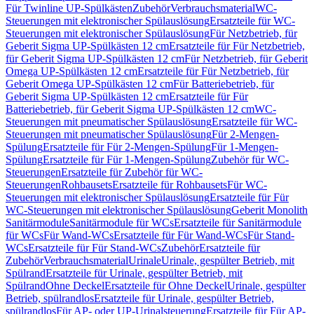
Für Twinline UP-Spülkästen
Zubehör
Verbrauchsmaterial
WC-
Steuerungen mit elektronischer Spülauslösung
Ersatzteile für WC-
Steuerungen mit elektronischer Spülauslösung
Für Netzbetrieb, für
Geberit Sigma UP-Spülkästen 12 cm
Ersatzteile für Für Netzbetrieb,
für Geberit Sigma UP-Spülkästen 12 cm
Für Netzbetrieb, für Geberit
Omega UP-Spülkästen 12 cm
Ersatzteile für Für Netzbetrieb, für
Geberit Omega UP-Spülkästen 12 cm
Für Batteriebetrieb, für
Geberit Sigma UP-Spülkästen 12 cm
Ersatzteile für Für
Batteriebetrieb, für Geberit Sigma UP-Spülkästen 12 cm
WC-
Steuerungen mit pneumatischer Spülauslösung
Ersatzteile für WC-
Steuerungen mit pneumatischer Spülauslösung
Für 2-Mengen-
Spülung
Ersatzteile für Für 2-Mengen-Spülung
Für 1-Mengen-
Spülung
Ersatzteile für Für 1-Mengen-Spülung
Zubehör für WC-
Steuerungen
Ersatzteile für Zubehör für WC-
Steuerungen
Rohbausets
Ersatzteile für Rohbausets
Für WC-
Steuerungen mit elektronischer Spülauslösung
Ersatzteile für Für
WC-Steuerungen mit elektronischer Spülauslösung
Geberit Monolith
Sanitärmodule
Sanitärmodule für WCs
Ersatzteile für Sanitärmodule
für WCs
Für Wand-WCs
Ersatzteile für Für Wand-WCs
Für Stand-
WCs
Ersatzteile für Für Stand-WCs
Zubehör
Ersatzteile für
Zubehör
Verbrauchsmaterial
Urinale
Urinale, gespülter Betrieb, mit
Spülrand
Ersatzteile für Urinale, gespülter Betrieb, mit
Spülrand
Ohne Deckel
Ersatzteile für Ohne Deckel
Urinale, gespülter
Betrieb, spülrandlos
Ersatzteile für Urinale, gespülter Betrieb,
spülrandlos
Für AP- oder UP-Urinalsteuerung
Ersatzteile für Für AP-