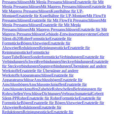
Pressanschlüssen
Mit Mepla Pressanschlüssen
Ersatzteile für Mit
Mepla Pressanschlüssen
Mit Mapress Pressanschlüssen
Ersatzteile für
Mit Mapress Pressanschlüssen
Kugelhähne für UP-
Montage
Ersatzteile für Kugelhähne für UP-Montage
Mit FlowFit
Pressanschlüssen
Ersatzteile für Mit FlowFit Pressanschlüssen
Mit
Mepla Pressanschlüssen
Ersatzteile für Mit Mepla
Pressanschlüssen
Mit Mapress Pressanschlüssen
Ersatzteile für Mit
Mapress Pressanschlüssen
Gebäude-Entwässerungssysteme
Geberit
Silent-db20
Rohre
Formstücke
Ersatzteile für
Formstücke
Bögen
Abzweige
Ersatzteile für
Abzweige
Reduktionen
Reinigungsstücke
Ersatzteile für
Reinigungsstücke
Formstücke
SuperTube
Bögen
Sonderformstücke
Verbindungen
Ersatzteile für
Verbindungen
Schweißverbindungen
Steckverbindungen
Ersatzteile
für Steckverbindungen
Spannverbindungen
Übergänge auf andere
Werkstoffe
Ersatzteile für Übergänge auf andere
Werkstoffe
Apparateanschlüsse
Ersatzteile für
Apparateanschlüsse
Anschlussbögen
Ersatzteile für
Anschlussbögen
Anschlusssteckmuffen
Ersatzteile für
Anschlusssteckmuffen
Zubehör
Rohrschellen
Befestigungen für
Rohrschellen
Verschlüsse
Dichtungen
Verbrauchsmaterial
Geberit
Silent-PP
Rohre
Ersatzteile für Rohre
Formstücke
Ersatzteile für
Formstücke
Bögen
Ersatzteile für Bögen
Abzweige
Ersatzteile für
Abzweige
Reduktionen
Ersatzteile für
Reduktionen
Reinigungsstücke
Ersatzteile für