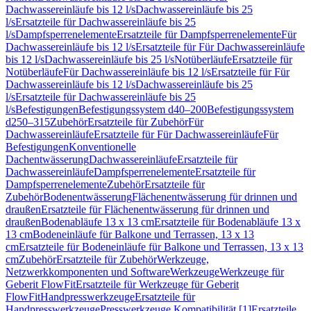
Dachwassereinläufe bis 12 l/s
Dachwassereinläufe bis 25
l/s
Ersatzteile für Dachwassereinläufe bis 25
l/s
Dampfsperrenelemente
Ersatzteile für Dampfsperrenelemente
Für
Dachwassereinläufe bis 12 l/s
Ersatzteile für Für Dachwassereinläufe
bis 12 l/s
Dachwassereinläufe bis 25 l/s
Notüberläufe
Ersatzteile für
Notüberläufe
Für Dachwassereinläufe bis 12 l/s
Ersatzteile für Für
Dachwassereinläufe bis 12 l/s
Dachwassereinläufe bis 25
l/s
Ersatzteile für Dachwassereinläufe bis 25
l/s
Befestigungen
Befestigungssystem d40–200
Befestigungssystem
d250–315
Zubehör
Ersatzteile für Zubehör
Für
Dachwassereinläufe
Ersatzteile für Für Dachwassereinläufe
Für
Befestigungen
Konventionelle
Dachentwässerung
Dachwassereinläufe
Ersatzteile für
Dachwassereinläufe
Dampfsperrenelemente
Ersatzteile für
Dampfsperrenelemente
Zubehör
Ersatzteile für
Zubehör
Bodenentwässerung
Flächenentwässerung für drinnen und
draußen
Ersatzteile für Flächenentwässerung für drinnen und
draußen
Bodenabläufe 13 x 13 cm
Ersatzteile für Bodenabläufe 13 x
13 cm
Bodeneinläufe für Balkone und Terrassen, 13 x 13
cm
Ersatzteile für Bodeneinläufe für Balkone und Terrassen, 13 x 13
cm
Zubehör
Ersatzteile für Zubehör
Werkzeuge,
Netzwerkkomponenten und Software
Werkzeuge
Werkzeuge für
Geberit FlowFit
Ersatzteile für Werkzeuge für Geberit
FlowFit
Handpresswerkzeuge
Ersatzteile für
Handpresswerkzeuge
Presswerkzeuge Kompatibilität [1]
Ersatzteile