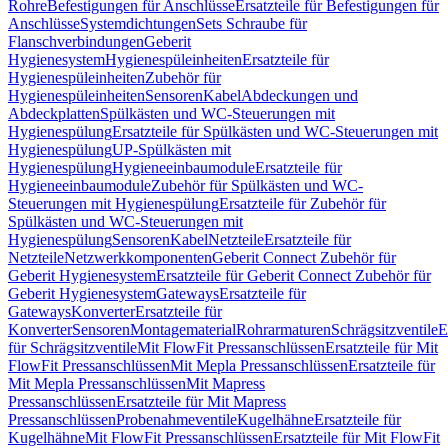
Rohre
Befestigungen für Anschlüsse
Ersatzteile für Befestigungen für
Anschlüsse
Systemdichtungen
Sets Schraube für
Flanschverbindungen
Geberit
Hygienesystem
Hygienespüleinheiten
Ersatzteile für
Hygienespüleinheiten
Zubehör für
Hygienespüleinheiten
Sensoren
Kabel
Abdeckungen und
Abdeckplatten
Spülkästen und WC-Steuerungen mit
Hygienespülung
Ersatzteile für Spülkästen und WC-Steuerungen mit
Hygienespülung
UP-Spülkästen mit
Hygienespülung
Hygieneeinbaumodule
Ersatzteile für
Hygieneeinbaumodule
Zubehör für Spülkästen und WC-
Steuerungen mit Hygienespülung
Ersatzteile für Zubehör für
Spülkästen und WC-Steuerungen mit
Hygienespülung
Sensoren
Kabel
Netzteile
Ersatzteile für
Netzteile
Netzwerkkomponenten
Geberit Connect Zubehör für
Geberit Hygienesystem
Ersatzteile für Geberit Connect Zubehör für
Geberit Hygienesystem
Gateways
Ersatzteile für
Gateways
Konverter
Ersatzteile für
Konverter
Sensoren
Montagematerial
Rohrarmaturen
Schrägsitzventile
E
für Schrägsitzventile
Mit FlowFit Pressanschlüssen
Ersatzteile für Mit
FlowFit Pressanschlüssen
Mit Mepla Pressanschlüssen
Ersatzteile für
Mit Mepla Pressanschlüssen
Mit Mapress
Pressanschlüssen
Ersatzteile für Mit Mapress
Pressanschlüssen
Probenahmeventile
Kugelhähne
Ersatzteile für
Kugelhähne
Mit FlowFit Pressanschlüssen
Ersatzteile für Mit FlowFit