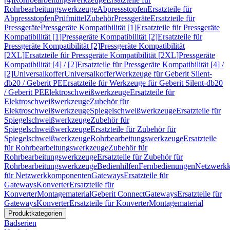
Rohrbearbeitungswerkzeuge
Abpressstopfen
Ersatzteile für
Abpressstopfen
Prüfmittel
Zubehör
Pressgeräte
Ersatzteile für
Pressgeräte
Pressgeräte Kompatibilität [1]
Ersatzteile für Pressgeräte
Kompatibilität [1]
Pressgeräte Kompatibilität [2]
Ersatzteile für
Pressgeräte Kompatibilität [2]
Pressgeräte Kompatibilität
[2XL]
Ersatzteile für Pressgeräte Kompatibilität [2XL]
Pressgeräte
Kompatibilität [4] / [2]
Ersatzteile für Pressgeräte Kompatibilität [4] /
[2]
Universalkoffer
Universalkoffer
Werkzeuge für Geberit Silent-
db20 / Geberit PE
Ersatzteile für Werkzeuge für Geberit Silent-db20
/ Geberit PE
Elektroschweißwerkzeuge
Ersatzteile für
Elektroschweißwerkzeuge
Zubehör für
Elektroschweißwerkzeuge
Spiegelschweißwerkzeuge
Ersatzteile für
Spiegelschweißwerkzeuge
Zubehör für
Spiegelschweißwerkzeuge
Ersatzteile für Zubehör für
Spiegelschweißwerkzeuge
Rohrbearbeitungswerkzeuge
Ersatzteile
für Rohrbearbeitungswerkzeuge
Zubehör für
Rohrbearbeitungswerkzeuge
Ersatzteile für Zubehör für
Rohrbearbeitungswerkzeuge
Bedienhilfen
Fernbedienungen
Netzwerk
für Netzwerkkomponenten
Gateways
Ersatzteile für
Gateways
Konverter
Ersatzteile für
Konverter
Montagematerial
Geberit Connect
Gateways
Ersatzteile für
Gateways
Konverter
Ersatzteile für Konverter
Montagematerial
Produktkategorien
Badserien