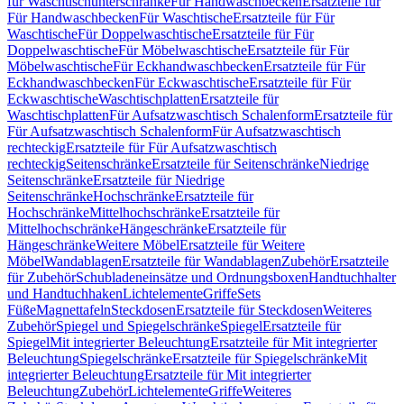
für Waschtischunterschränke
Für Handwaschbecken
Ersatzteile für
Für Handwaschbecken
Für Waschtische
Ersatzteile für Für
Waschtische
Für Doppelwaschtische
Ersatzteile für Für
Doppelwaschtische
Für Möbelwaschtische
Ersatzteile für Für
Möbelwaschtische
Für Eckhandwaschbecken
Ersatzteile für Für
Eckhandwaschbecken
Für Eckwaschtische
Ersatzteile für Für
Eckwaschtische
Waschtischplatten
Ersatzteile für
Waschtischplatten
Für Aufsatzwaschtisch Schalenform
Ersatzteile für
Für Aufsatzwaschtisch Schalenform
Für Aufsatzwaschtisch
rechteckig
Ersatzteile für Für Aufsatzwaschtisch
rechteckig
Seitenschränke
Ersatzteile für Seitenschränke
Niedrige
Seitenschränke
Ersatzteile für Niedrige
Seitenschränke
Hochschränke
Ersatzteile für
Hochschränke
Mittelhochschränke
Ersatzteile für
Mittelhochschränke
Hängeschränke
Ersatzteile für
Hängeschränke
Weitere Möbel
Ersatzteile für Weitere
Möbel
Wandablagen
Ersatzteile für Wandablagen
Zubehör
Ersatzteile
für Zubehör
Schubladeneinsätze und Ordnungsboxen
Handtuchhalter
und Handtuchhaken
Lichtelemente
Griffe
Sets
Füße
Magnettafeln
Steckdosen
Ersatzteile für Steckdosen
Weiteres
Zubehör
Spiegel und Spiegelschränke
Spiegel
Ersatzteile für
Spiegel
Mit integrierter Beleuchtung
Ersatzteile für Mit integrierter
Beleuchtung
Spiegelschränke
Ersatzteile für Spiegelschränke
Mit
integrierter Beleuchtung
Ersatzteile für Mit integrierter
Beleuchtung
Zubehör
Lichtelemente
Griffe
Weiteres