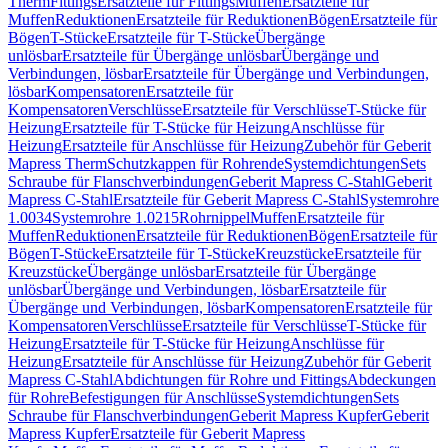
Therm
Fittings
Ersatzteile für Fittings
Muffen
Ersatzteile für
Muffen
Reduktionen
Ersatzteile für Reduktionen
Bögen
Ersatzteile für
Bögen
T-Stücke
Ersatzteile für T-Stücke
Übergänge
unlösbar
Ersatzteile für Übergänge unlösbar
Übergänge und
Verbindungen, lösbar
Ersatzteile für Übergänge und Verbindungen,
lösbar
Kompensatoren
Ersatzteile für
Kompensatoren
Verschlüsse
Ersatzteile für Verschlüsse
T-Stücke für
Heizung
Ersatzteile für T-Stücke für Heizung
Anschlüsse für
Heizung
Ersatzteile für Anschlüsse für Heizung
Zubehör für Geberit
Mapress Therm
Schutzkappen für Rohrende
Systemdichtungen
Sets
Schraube für Flanschverbindungen
Geberit Mapress C-Stahl
Geberit
Mapress C-Stahl
Ersatzteile für Geberit Mapress C-Stahl
Systemrohre
1.0034
Systemrohre 1.0215
Rohrnippel
Muffen
Ersatzteile für
Muffen
Reduktionen
Ersatzteile für Reduktionen
Bögen
Ersatzteile für
Bögen
T-Stücke
Ersatzteile für T-Stücke
Kreuzstücke
Ersatzteile für
Kreuzstücke
Übergänge unlösbar
Ersatzteile für Übergänge
unlösbar
Übergänge und Verbindungen, lösbar
Ersatzteile für
Übergänge und Verbindungen, lösbar
Kompensatoren
Ersatzteile für
Kompensatoren
Verschlüsse
Ersatzteile für Verschlüsse
T-Stücke für
Heizung
Ersatzteile für T-Stücke für Heizung
Anschlüsse für
Heizung
Ersatzteile für Anschlüsse für Heizung
Zubehör für Geberit
Mapress C-Stahl
Abdichtungen für Rohre und Fittings
Abdeckungen
für Rohre
Befestigungen für Anschlüsse
Systemdichtungen
Sets
Schraube für Flanschverbindungen
Geberit Mapress Kupfer
Geberit
Mapress Kupfer
Ersatzteile für Geberit Mapress