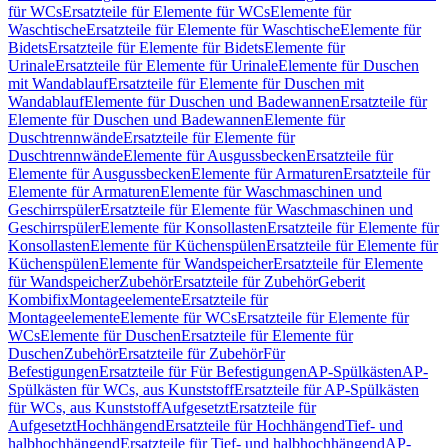
für WCs
Ersatzteile für Elemente für WCs
Elemente für
Waschtische
Ersatzteile für Elemente für Waschtische
Elemente für
Bidets
Ersatzteile für Elemente für Bidets
Elemente für
Urinale
Ersatzteile für Elemente für Urinale
Elemente für Duschen
mit Wandablauf
Ersatzteile für Elemente für Duschen mit
Wandablauf
Elemente für Duschen und Badewannen
Ersatzteile für
Elemente für Duschen und Badewannen
Elemente für
Duschtrennwände
Ersatzteile für Elemente für
Duschtrennwände
Elemente für Ausgussbecken
Ersatzteile für
Elemente für Ausgussbecken
Elemente für Armaturen
Ersatzteile für
Elemente für Armaturen
Elemente für Waschmaschinen und
Geschirrspüler
Ersatzteile für Elemente für Waschmaschinen und
Geschirrspüler
Elemente für Konsollasten
Ersatzteile für Elemente für
Konsollasten
Elemente für Küchenspülen
Ersatzteile für Elemente für
Küchenspülen
Elemente für Wandspeicher
Ersatzteile für Elemente
für Wandspeicher
Zubehör
Ersatzteile für Zubehör
Geberit
Kombifix
Montageelemente
Ersatzteile für
Montageelemente
Elemente für WCs
Ersatzteile für Elemente für
WCs
Elemente für Duschen
Ersatzteile für Elemente für
Duschen
Zubehör
Ersatzteile für Zubehör
Für
Befestigungen
Ersatzteile für Für Befestigungen
AP-Spülkästen
AP-
Spülkästen für WCs, aus Kunststoff
Ersatzteile für AP-Spülkästen
für WCs, aus Kunststoff
Aufgesetzt
Ersatzteile für
Aufgesetzt
Hochhängend
Ersatzteile für Hochhängend
Tief- und
halbhochhängend
Ersatzteile für Tief- und halbhochhängend
AP-