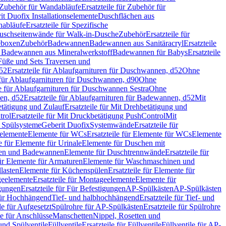
Zubehör für Wandabläufe
Ersatzteile für Zubehör für
t Duofix Installationselemente
Duschflächen aus
nabläufe
Ersatzteile für Spezifische
 Duschseitenwände für Walk-in-Dusche
Zubehör
Ersatzteile für
geboxen
Zubehör
Badewannen
Badewannen aus Sanitäracryl
Ersatzteile
ür Badewannen aus Mineralwerkstoff
Badewannen für Babys
Ersatzteile
s Füße und Sets Traversen und
d52
Ersatzteile für Ablaufgarnituren für Duschwannen, d52
Ohne
e für Ablaufgarnituren für Duschwannen, d90
Ohne
le für Ablaufgarnituren für Duschwannen Sestra
Ohne
en, d52
Ersatzteile für Ablaufgarnituren für Badewannen, d52
Mit
tätigung und Zulauf
Ersatzteile für Mit Drehbetätigung und
trol
Ersatzteile für Mit Druckbetätigung PushControl
Mit
d Spülsysteme
Geberit Duofix
Systemwände
Ersatzteile für
eelemente
Elemente für WCs
Ersatzteile für Elemente für WCs
Elemente
le für Elemente für Urinale
Elemente für Duschen mit
chen und Badewannen
Elemente für Duschtrennwände
Ersatzteile für
für Elemente für Armaturen
Elemente für Waschmaschinen und
llasten
Elemente für Küchenspülen
Ersatzteile für Elemente für
eelemente
Ersatzteile für Montageelemente
Elemente für
gungen
Ersatzteile für Für Befestigungen
AP-Spülkästen
AP-Spülkästen
 für Hochhängend
Tief- und halbhochhängend
Ersatzteile für Tief- und
le für Aufgesetzt
Spülrohre für AP-Spülkästen
Ersatzteile für Spülrohre
le für Anschlüsse
Manschetten
Nippel, Rosetten und
und Spülventile
Füllventile
Ersatzteile für Füllventile
Füllventile für AP-