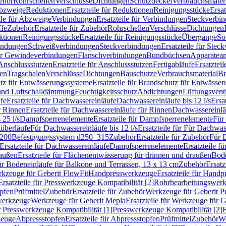
ehör
Rohrschellen
Verschlüsse
Dichtungen
Schutzdeckel
Verbrauchsmater
Abzweige
Reduktionen
Ersatzteile für Reduktionen
Reinigungsstücke
Ersat
ile für Abzweige
Verbindungen
Ersatzteile für Verbindungen
Steckverbi
ffe
Zubehör
Ersatzteile für Zubehör
Rohrschellen
Verschlüsse
Dichtungen
ktionen
Reinigungsstücke
Ersatzteile für Reinigungsstücke
Übergänge
So
bindungen
Schweißverbindungen
Steckverbindungen
Ersatzteile für Ste
für Gewindeverbindungen
Flanschverbindungen
Bundbüchsen
Apparatean
Anschlussstutzen
Ersatzteile für Anschlussstutzen
Fertigabläufe
Ersatzteil
len
Tragschalen
Verschlüsse
Dichtungen
Bauschutze
Verbrauchsmaterial
Br
tz für Entwässerungssysteme
Ersatzteile für Brandschutz für Entwässe
und Luftschalldämmung
Feuchtigkeitsschutz
Abdichtungen
Lüftungsvent
fe
Ersatzteile für Dachwassereinläufe
Dachwassereinläufe bis 12 l/s
Ersa
r Rinnen
Ersatzteile für Dachwassereinläufe für Rinnen
Dachwassereinläu
 25 l/s
Dampfsperrenelemente
Ersatzteile für Dampfsperrenelemente
Für 
tüberläufe
Für Dachwassereinläufe bis 12 l/s
Ersatzteile für Für Dachwass
–200
Befestigungssystem d250–315
Zubehör
Ersatzteile für Zubehör
Für 
Ersatzteile für Dachwassereinläufe
Dampfsperrenelemente
Ersatzteile 
raußen
Ersatzteile für Flächenentwässerung für drinnen und draußen
Bode
für Bodeneinläufe für Balkone und Terrassen, 13 x 13 cm
Zubehör
Ersatz
erkzeuge für Geberit FlowFit
Handpresswerkzeuge
Ersatzteile für Hand
Ersatzteile für Presswerkzeuge Kompatibilität [2]
Rohrbearbeitungswer
opfen
Prüfmittel
Zubehör
Ersatzteile für Zubehör
Werkzeuge für Geberit P
swerkzeuge
Werkzeuge für Geberit Mepla
Ersatzteile für Werkzeuge für 
ür Presswerkzeuge Kompatibilität [1]
Presswerkzeuge Kompatibilität [2]
E
zeuge
Abpressstopfen
Ersatzteile für Abpressstopfen
Prüfmittel
Zubehör
We