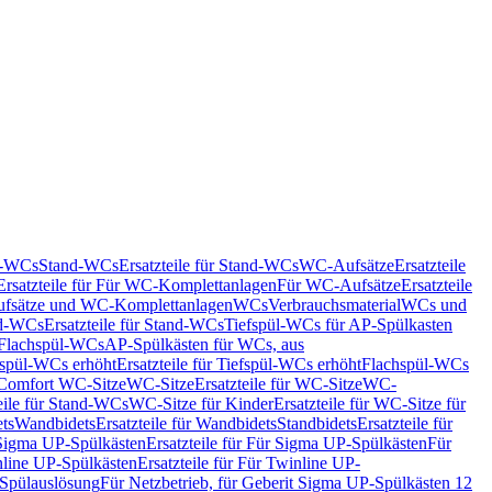
nd-WCs
Stand-WCs
Ersatzteile für Stand-WCs
WC-Aufsätze
Ersatzteile
Ersatzteile für Für WC-Komplettanlagen
Für WC-Aufsätze
Ersatzteile
fsätze und WC-Komplettanlagen
WCs
Verbrauchsmaterial
WCs und
d-WCs
Ersatzteile für Stand-WCs
Tiefspül-WCs für AP-Spülkasten
r Flachspül-WCs
AP-Spülkästen für WCs, aus
fspül-WCs erhöht
Ersatzteile für Tiefspül-WCs erhöht
Flachspül-WCs
r Comfort WC-Sitze
WC-Sitze
Ersatzteile für WC-Sitze
WC-
eile für Stand-WCs
WC-Sitze für Kinder
Ersatzteile für WC-Sitze für
ts
Wandbidets
Ersatzteile für Wandbidets
Standbidets
Ersatzteile für
Sigma UP-Spülkästen
Ersatzteile für Für Sigma UP-Spülkästen
Für
line UP-Spülkästen
Ersatzteile für Für Twinline UP-
 Spülauslösung
Für Netzbetrieb, für Geberit Sigma UP-Spülkästen 12