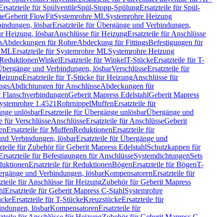
Ersatzteile für Spülventile
Spül-Stopp-Spülung
Ersatzteile für Spül-
me
Geberit FlowFit
Systemrohre ML
Systemrohre Heizung
indungen, lösbar
Ersatzteile für Übergänge und Verbindungen,
r Heizung, lösbar
Anschlüsse für Heizung
Ersatzteile für Anschlüsse
s
Abdeckungen für Rohre
Abdeckung für Fittings
Befestigungen für
e ML
Ersatzteile für Systemrohre ML
Systemrohre Heizung
r Reduktionen
Winkel
Ersatzteile für Winkel
T-Stücke
Ersatzteile für T-
r Übergänge und Verbindungen, lösbar
Verschlüsse
Ersatzteile für
Heizung
Ersatzteile für T-Stücke für Heizung
Anschlüsse für
ngs
Abdichtungen für Anschlüsse
Abdeckungen für
r Flanschverbindungen
Geberit Mapress Edelstahl
Geberit Mapress
 Systemrohre 1.4521
Rohrnippel
Muffen
Ersatzteile für
nge unlösbar
Ersatzteile für Übergänge unlösbar
Übergänge und
le für Verschlüsse
Anschlüsse
Ersatzteile für Anschlüsse
Geberit
en
Ersatzteile für Muffen
Reduktionen
Ersatzteile für
nd Verbindungen, lösbar
Ersatzteile für Übergänge und
zteile für Zubehör für Geberit Mapress Edelstahl
Schutzkappen für
Ersatzteile für Befestigungen für Anschlüsse
Systemdichtungen
Sets
duktionen
Ersatzteile für Reduktionen
Bögen
Ersatzteile für Bögen
T-
bergänge und Verbindungen, lösbar
Kompensatoren
Ersatzteile für
zteile für Anschlüsse für Heizung
Zubehör für Geberit Mapress
hl
Ersatzteile für Geberit Mapress C-Stahl
Systemrohre
ücke
Ersatzteile für T-Stücke
Kreuzstücke
Ersatzteile für
indungen, lösbar
Kompensatoren
Ersatzteile für
zteile für Anschlüsse für Heizung
Zubehör für Geberit Mapress C-