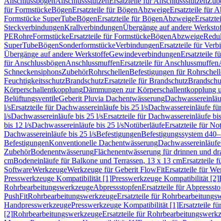
Anschlussbögen
Anschlussstutzen
Ersatzteile für Anschlussstutzen
Zub
für Formstücke
Bögen
Ersatzteile für Bögen
Abzweige
Ersatzteile für 
Formstücke SuperTube
Bögen
Ersatzteile für Bögen
Abzweige
Ersatzte
Steckverbindungen
Krallverbindungen
Übergänge auf andere Werksto
PE
Rohre
Formstücke
Ersatzteile für Formstücke
Bögen
Abzweige
Redu
SuperTube
Bögen
Sonderformstücke
Verbindungen
Ersatzteile für Ver
Übergänge auf andere Werkstoffe
Gewindeverbindungen
Ersatzteile 
für Anschlussbögen
Anschlussmuffen
Ersatzteile für Anschlussmuffen
Schneckensiphons
Zubehör
Rohrschellen
Befestigungen für Rohrschel
Feuchtigkeitsschutz
Brandschutz
Ersatzteile für Brandschutz
Brandschu
Körperschallentkopplung
Dämmungen zur Körperschallentkopplung 
Belüftungsventile
Geberit Pluvia Dachentwässerung
Dachwassereinläu
l/s
Ersatzteile für Dachwassereinläufe bis 25 l/s
Dachwassereinläufe fü
l/s
Dachwassereinläufe bis 25 l/s
Ersatzteile für Dachwassereinläufe bis
bis 12 l/s
Dachwassereinläufe bis 25 l/s
Notüberläufe
Ersatzteile für No
Dachwassereinläufe bis 25 l/s
Befestigungen
Befestigungssystem d40
Befestigungen
Konventionelle Dachentwässerung
Dachwassereinläufe
Zubehör
Bodenentwässerung
Flächenentwässerung für drinnen und d
cm
Bodeneinläufe für Balkone und Terrassen, 13 x 13 cm
Ersatzteile 
Software
Werkzeuge
Werkzeuge für Geberit FlowFit
Ersatzteile für W
Presswerkzeuge Kompatibilität [1]
Presswerkzeuge Kompatibilität [2]
Rohrbearbeitungswerkzeuge
Abpressstopfen
Ersatzteile für Abpressst
PushFit
Rohrbearbeitungswerkzeuge
Ersatzteile für Rohrbearbeitung
Handpresswerkzeuge
Presswerkzeuge Kompatibilität [1]
Ersatzteile f
[2]
Rohrbearbeitungswerkzeuge
Ersatzteile für Rohrbearbeitungswerk