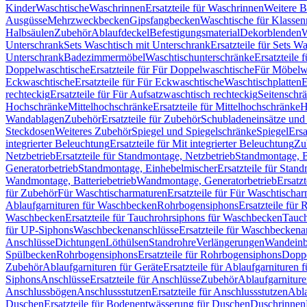
Kinder
Waschtische
Waschrinnen
Ersatzteile für Waschrinnen
Weitere 
Ausgüsse
Mehrzweckbecken
Gipsfangbecken
Waschtische für Klasse
Halbsäulen
Zubehör
Ablaufdeckel
Befestigungsmaterial
Dekorblenden
W
Unterschrank
Sets Waschtisch mit Unterschrank
Ersatzteile für Sets W
Unterschrank
Badezimmermöbel
Waschtischunterschränke
Ersatzteile 
Doppelwaschtische
Ersatzteile für Für Doppelwaschtische
Für Möbelw
Eckwaschtische
Ersatzteile für Für Eckwaschtische
Waschtischplatten
E
rechteckig
Ersatzteile für Für Aufsatzwaschtisch rechteckig
Seitenschr
Hochschränke
Mittelhochschränke
Ersatzteile für Mittelhochschränke
H
Wandablagen
Zubehör
Ersatzteile für Zubehör
Schubladeneinsätze un
Steckdosen
Weiteres Zubehör
Spiegel und Spiegelschränke
Spiegel
Ersa
integrierter Beleuchtung
Ersatzteile für Mit integrierter Beleuchtung
Zu
Netzbetrieb
Ersatzteile für Standmontage, Netzbetrieb
Standmontage, Ba
Generatorbetrieb
Standmontage, Einhebelmischer
Ersatzteile für Stan
Wandmontage, Batteriebetrieb
Wandmontage, Generatorbetrieb
Ersatz
für Zubehör
Für Waschtischarmaturen
Ersatzteile für Für Waschtischa
Ablaufgarnituren für Waschbecken
Rohrbogensiphons
Ersatzteile für
Waschbecken
Ersatzteile für Tauchrohrsiphons für Waschbecken
Tauch
für UP-Siphons
Waschbeckenanschlüsse
Ersatzteile für Waschbeckena
Anschlüsse
Dichtungen
Löthülsen
Standrohre
Verlängerungen
Wandeinb
Spülbecken
Rohrbogensiphons
Ersatzteile für Rohrbogensiphons
Dopp
Zubehör
Ablaufgarnituren für Geräte
Ersatzteile für Ablaufgarnituren 
Siphons
Anschlüsse
Ersatzteile für Anschlüsse
Zubehör
Ablaufgarnitur
Anschlussbögen
Anschlussstutzen
Ersatzteile für Anschlussstutzen
Abla
Duschen
Ersatzteile für Bodenentwässerung für Duschen
Duschrinnen