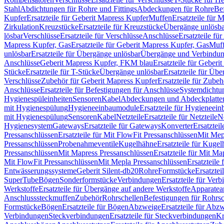
Stahl
Abdichtungen für Rohre und Fittings
Abdeckungen für Rohre
Be
Kupfer
Ersatzteile für Geberit Mapress Kupfer
Muffen
Ersatzteile für 
Zirkulation
Kreuzstücke
Ersatzteile für Kreuzstücke
Übergänge unlösba
lösbar
Verschlüsse
Ersatzteile für Verschlüsse
Anschlüsse
Ersatzteile fü
Mapress Kupfer, Gas
Ersatzteile für Geberit Mapress Kupfer, Gas
Muf
unlösbar
Ersatzteile für Übergänge unlösbar
Übergänge und Verbindun
Anschlüsse
Geberit Mapress Kupfer, FKM blau
Ersatzteile für Geber
Stücke
Ersatzteile für T-Stücke
Übergänge unlösbar
Ersatzteile für Üb
Verschlüsse
Zubehör für Geberit Mapress Kupfer
Ersatzteile für Zube
Anschlüsse
Ersatzteile für Befestigungen für Anschlüsse
Systemdichtu
Hygienespüleinheiten
Sensoren
Kabel
Abdeckungen und Abdeckplatte
mit Hygienespülung
Hygieneeinbaumodule
Ersatzteile für Hygieneei
mit Hygienespülung
Sensoren
Kabel
Netzteile
Ersatzteile für Netzteile
N
Hygienesystem
Gateways
Ersatzteile für Gateways
Konverter
Ersatzteil
Pressanschlüssen
Ersatzteile für Mit FlowFit Pressanschlüssen
Mit Mep
Pressanschlüssen
Probenahmeventile
Kugelhähne
Ersatzteile für Kuge
Pressanschlüssen
Mit Mapress Pressanschlüssen
Ersatzteile für Mit Ma
Mit FlowFit Pressanschlüssen
Mit Mepla Pressanschlüssen
Ersatzteile
Entwässerungssysteme
Geberit Silent-db20
Rohre
Formstücke
Ersatztei
SuperTube
Bögen
Sonderformstücke
Verbindungen
Ersatzteile für Ver
Werkstoffe
Ersatzteile für Übergänge auf andere Werkstoffe
Apparatea
Anschlusssteckmuffen
Zubehör
Rohrschellen
Befestigungen für Rohrsc
Formstücke
Bögen
Ersatzteile für Bögen
Abzweige
Ersatzteile für Abz
Verbindungen
Steckverbindungen
Ersatzteile für Steckverbindungen
Kr