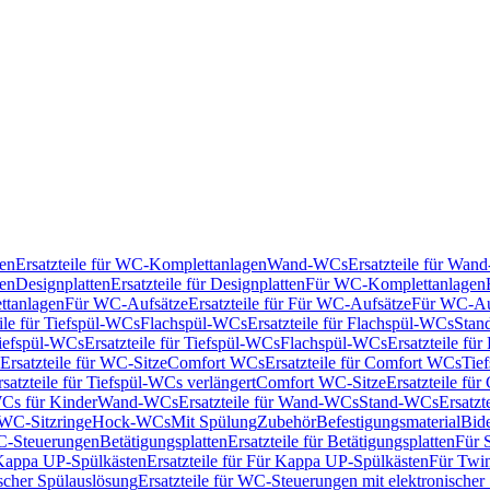
en
Ersatzteile für WC-Komplettanlagen
Wand-WCs
Ersatzteile für Wa
ken
Designplatten
Ersatzteile für Designplatten
Für WC-Komplettanlagen
tanlagen
Für WC-Aufsätze
Ersatzteile für Für WC-Aufsätze
Für WC-Au
eile für Tiefspül-WCs
Flachspül-WCs
Ersatzteile für Flachspül-WCs
Stan
iefspül-WCs
Ersatzteile für Tiefspül-WCs
Flachspül-WCs
Ersatzteile fü
Ersatzteile für WC-Sitze
Comfort WCs
Ersatzteile für Comfort WCs
Tie
rsatzteile für Tiefspül-WCs verlängert
Comfort WC-Sitze
Ersatzteile fü
WCs für Kinder
Wand-WCs
Ersatzteile für Wand-WCs
Stand-WCs
Ersatzt
r WC-Sitzringe
Hock-WCs
Mit Spülung
Zubehör
Befestigungsmaterial
Bide
C-Steuerungen
Betätigungsplatten
Ersatzteile für Betätigungsplatten
Für 
Kappa UP-Spülkästen
Ersatzteile für Für Kappa UP-Spülkästen
Für Twin
scher Spülauslösung
Ersatzteile für WC-Steuerungen mit elektronischer