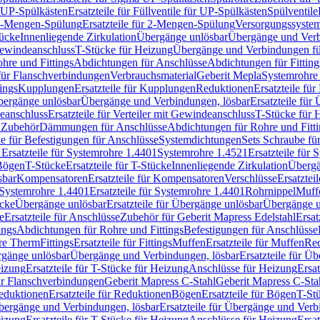
r UP-Spülkästen
Ersatzteile für Füllventile für UP-Spülkästen
Spülventile
-Mengen-Spülung
Ersatzteile für 2-Mengen-Spülung
Versorgungssyste
ücke
Innenliegende Zirkulation
Übergänge unlösbar
Übergänge und Verb
Gewindeanschluss
T-Stücke für Heizung
Übergänge und Verbindungen fü
hre und Fittings
Abdichtungen für Anschlüsse
Abdichtungen für Fitting
für Flanschverbindungen
Verbrauchsmaterial
Geberit Mepla
Systemrohr
tings
Kupplungen
Ersatzteile für Kupplungen
Reduktionen
Ersatzteile fü
Übergänge unlösbar
Übergänge und Verbindungen, lösbar
Ersatzteile fü
deanschluss
Ersatzteile für Verteiler mit Gewindeanschluss
T-Stücke für 
r Zubehör
Dämmungen für Anschlüsse
Abdichtungen für Rohre und Fitti
ile für Befestigungen für Anschlüsse
Systemdichtungen
Sets Schraube fü
1
Ersatzteile für Systemrohre 1.4401
Systemrohre 1.4521
Ersatzteile für
 Bögen
T-Stücke
Ersatzteile für T-Stücke
Innenliegende Zirkulation
Übergä
sbar
Kompensatoren
Ersatzteile für Kompensatoren
Verschlüsse
Ersatztei
Systemrohre 1.4401
Ersatzteile für Systemrohre 1.4401
Rohrnippel
Muff
ücke
Übergänge unlösbar
Ersatzteile für Übergänge unlösbar
Übergänge u
e
Ersatzteile für Anschlüsse
Zubehör für Geberit Mapress Edelstahl
Ersat
ings
Abdichtungen für Rohre und Fittings
Befestigungen für Anschlüsse
re Therm
Fittings
Ersatzteile für Fittings
Muffen
Ersatzteile für Muffen
Re
ergänge unlösbar
Übergänge und Verbindungen, lösbar
Ersatzteile für Ü
eizung
Ersatzteile für T-Stücke für Heizung
Anschlüsse für Heizung
Ersat
ür Flanschverbindungen
Geberit Mapress C-Stahl
Geberit Mapress C-Sta
eduktionen
Ersatzteile für Reduktionen
Bögen
Ersatzteile für Bögen
T-St
ergänge und Verbindungen, lösbar
Ersatzteile für Übergänge und Verb
eizung
Ersatzteile für T-Stücke für Heizung
Anschlüsse für Heizung
Ersat