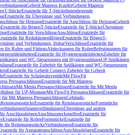
hverbindungen
Geberit Mapress Kupfer
Geberit Mapress
gen
T-Stücke
Ersatzteile für T-Stücke
Innenliegende
bar
Ersatzteile für Übergänge und Verbindungen,
nschlüsse für Heizung
Ersatzteile für Anschlüsse für Heizung
Geberit
n
Ersatzteile für Bögen
T-Stücke
Ersatzteile für T-Stücke
Übergänge
üsse
Ersatzteile für Verschlüsse
Anschlüsse
Ersatzteile für
rsatzteile für Reduktionen
Bögen
Ersatzteile für Bögen
T-
bergänge und Verbindungen, lösbar
Verschlüsse
Ersatzteile für
n für Rohre und Fittings
Abdeckungen für Rohre
Befestigungen für
ienespüleinheiten
Ersatzteile für Hygienespüleinheiten
Zubehör für
r Spülkästen und WC-Steuerungen mit Hygienespülung
UP-Spülkästen
pülung
Ersatzteile für Zubehör für Spülkästen und WC-Steuerungen
stem
Ersatzteile für Geberit Connect Zubehör für Geberit
le
Ersatzteile für Schrägsitzventile
Mit FlowFit
ress Pressanschlüssen
Ersatzteile für Mit Mapress
schlüssen
Mit Mepla Pressanschlüssen
Ersatzteile für Mit Mepla
gelhähne für UP-Montage
Mit FlowFit Pressanschlüssen
Ersatzteile für
le für Mit Mapress Pressanschlüssen
Gebäude-
n
Reinigungsstücke
Ersatzteile für Reinigungsstücke
Formstücke
ckverbindungen
Spannverbindungen
Übergänge auf andere
e für Anschlussbögen
Anschlusssteckmuffen
Ersatzteile für
re
Ersatzteile für Rohre
Formstücke
Ersatzteile für
ile für Reinigungsstücke
Verbindungen
Ersatzteile für
rsatzteile für Apparateanschlüsse
Anschlussbögen
Ersatzteile für