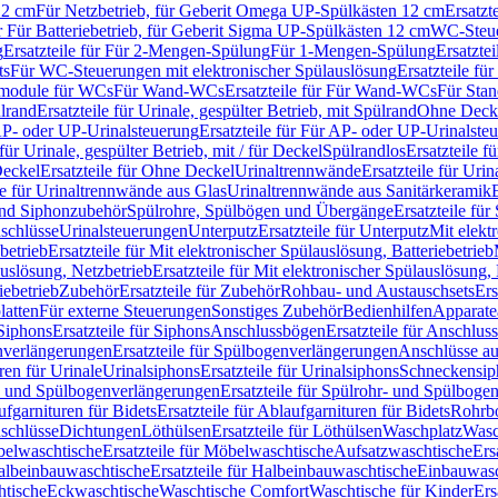
12 cm
Für Netzbetrieb, für Geberit Omega UP-Spülkästen 12 cm
Ersatzt
ür Für Batteriebetrieb, für Geberit Sigma UP-Spülkästen 12 cm
WC-Steue
g
Ersatzteile für Für 2-Mengen-Spülung
Für 1-Mengen-Spülung
Ersatzte
ts
Für WC-Steuerungen mit elektronischer Spülauslösung
Ersatzteile f
ärmodule für WCs
Für Wand-WCs
Ersatzteile für Für Wand-WCs
Für Sta
ülrand
Ersatzteile für Urinale, gespülter Betrieb, mit Spülrand
Ohne Deck
P- oder UP-Urinalsteuerung
Ersatzteile für Für AP- oder UP-Urinalste
 für Urinale, gespülter Betrieb, mit / für Deckel
Spülrandlos
Ersatzteile f
eckel
Ersatzteile für Ohne Deckel
Urinaltrennwände
Ersatzteile für Uri
le für Urinaltrennwände aus Glas
Urinaltrennwände aus Sanitärkeramik
nd Siphonzubehör
Spülrohre, Spülbögen und Übergänge
Ersatzteile fü
schlüsse
Urinalsteuerungen
Unterputz
Ersatzteile für Unterputz
Mit elekt
betrieb
Ersatzteile für Mit elektronischer Spülauslösung, Batteriebetrieb
auslösung, Netzbetrieb
Ersatzteile für Mit elektronischer Spülauslösung,
iebetrieb
Zubehör
Ersatzteile für Zubehör
Rohbau- und Austauschsets
Ers
atten
Für externe Steuerungen
Sonstiges Zubehör
Bedienhilfen
Apparate
Siphons
Ersatzteile für Siphons
Anschlussbögen
Ersatzteile für Anschlu
verlängerungen
Ersatzteile für Spülbogenverlängerungen
Anschlüsse a
ren für Urinale
Urinalsiphons
Ersatzteile für Urinalsiphons
Schneckensip
- und Spülbogenverlängerungen
Ersatzteile für Spülrohr- und Spülbog
fgarnituren für Bidets
Ersatzteile für Ablaufgarnituren für Bidets
Rohrb
schlüsse
Dichtungen
Löthülsen
Ersatzteile für Löthülsen
Waschplatz
Wasc
elwaschtische
Ersatzteile für Möbelwaschtische
Aufsatzwaschtische
Ers
albeinbauwaschtische
Ersatzteile für Halbeinbauwaschtische
Einbauwasc
htische
Eckwaschtische
Waschtische Comfort
Waschtische für Kinder
Ers