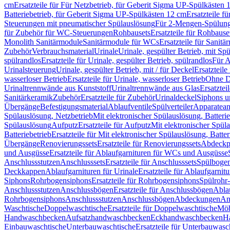
cm
Ersatzteile für Für Netzbetrieb, für Geberit Sigma UP-Spülkästen 
Batteriebetrieb, für Geberit Sigma UP-Spülkästen 12 cm
Ersatzteile f
Steuerungen mit pneumatischer Spülauslösung
Für 2-Mengen-Spülun
für Zubehör für WC-Steuerungen
Rohbausets
Ersatzteile für Rohbause
Monolith Sanitärmodule
Sanitärmodule für WCs
Ersatzteile für Sanit
Zubehör
Verbrauchsmaterial
Urinale
Urinale, gespülter Betrieb, mit Sp
spülrandlos
Ersatzteile für Urinale, gespülter Betrieb, spülrandlos
Für A
Urinalsteuerung
Urinale, gespülter Betrieb, mit / für Deckel
Ersatzteile
wasserloser Betrieb
Ersatzteile für Urinale, wasserloser Betrieb
Ohne D
Urinaltrennwände aus Kunststoff
Urinaltrennwände aus Glas
Ersatztei
Sanitärkeramik
Zubehör
Ersatzteile für Zubehör
Urinaldeckel
Siphons u
Übergänge
Befestigungsmaterial
Ablaufventile
Spülverteiler
Apparatean
Spülauslösung, Netzbetrieb
Mit elektronischer Spülauslösung, Batterie
Spülauslösung
Aufputz
Ersatzteile für Aufputz
Mit elektronischer Spül
Batteriebetrieb
Ersatzteile für Mit elektronischer Spülauslösung, Batter
Übergänge
Renovierungssets
Ersatzteile für Renovierungssets
Abdeckpl
und Ausgüsse
Ersatzteile für Ablaufgarnituren für WCs und Ausgüsse
Anschlussstutzen
Anschlusssets
Ersatzteile für Anschlusssets
Spülbogen
Deckkappen
Ablaufgarnituren für Urinale
Ersatzteile für Ablaufgarnitu
Siphons
Rohrbogensiphons
Ersatzteile für Rohrbogensiphons
Spülrohr
Anschlussstutzen
Anschlussbögen
Ersatzteile für Anschlussbögen
Ablau
Rohrbogensiphons
Anschlussstutzen
Anschlussbögen
Abdeckungen
An
Waschtische
Doppelwaschtische
Ersatzteile für Doppelwaschtische
Möb
Handwaschbecken
Aufsatzhandwaschbecken
Eckhandwaschbecken
H
Einbauwaschtische
Unterbauwaschtische
Ersatzteile für Unterbauwasc