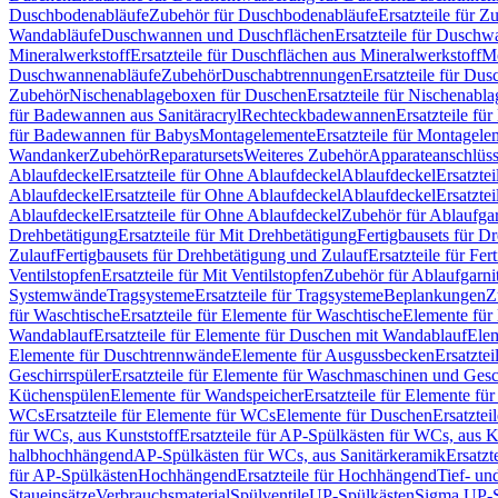
Duschbodenabläufe
Zubehör für Duschbodenabläufe
Ersatzteile für 
Wandabläufe
Duschwannen und Duschflächen
Ersatzteile für Dusch
Mineralwerkstoff
Ersatzteile für Duschflächen aus Mineralwerkstoff
Mo
Duschwannenabläufe
Zubehör
Duschabtrennungen
Ersatzteile für Du
Zubehör
Nischenablageboxen für Duschen
Ersatzteile für Nischenab
für Badewannen aus Sanitäracryl
Rechteckbadewannen
Ersatzteile f
für Badewannen für Babys
Montagelemente
Ersatzteile für Montagele
Wandanker
Zubehör
Reparatursets
Weiteres Zubehör
Apparateanschlüs
Ablaufdeckel
Ersatzteile für Ohne Ablaufdeckel
Ablaufdeckel
Ersatzte
Ablaufdeckel
Ersatzteile für Ohne Ablaufdeckel
Ablaufdeckel
Ersatzte
Ablaufdeckel
Ersatzteile für Ohne Ablaufdeckel
Zubehör für Ablaufga
Drehbetätigung
Ersatzteile für Mit Drehbetätigung
Fertigbausets für D
Zulauf
Fertigbausets für Drehbetätigung und Zulauf
Ersatzteile für Fe
Ventilstopfen
Ersatzteile für Mit Ventilstopfen
Zubehör für Ablaufgarn
Systemwände
Tragsysteme
Ersatzteile für Tragsysteme
Beplankungen
Z
für Waschtische
Ersatzteile für Elemente für Waschtische
Elemente für 
Wandablauf
Ersatzteile für Elemente für Duschen mit Wandablauf
Ele
Elemente für Duschtrennwände
Elemente für Ausgussbecken
Ersatzte
Geschirrspüler
Ersatzteile für Elemente für Waschmaschinen und Gesc
Küchenspülen
Elemente für Wandspeicher
Ersatzteile für Elemente fü
WCs
Ersatzteile für Elemente für WCs
Elemente für Duschen
Ersatztei
für WCs, aus Kunststoff
Ersatzteile für AP-Spülkästen für WCs, aus K
halbhochhängend
AP-Spülkästen für WCs, aus Sanitärkeramik
Ersatzt
für AP-Spülkästen
Hochhängend
Ersatzteile für Hochhängend
Tief- u
Staueinsätze
Verbrauchsmaterial
Spülventile
UP-Spülkästen
Sigma UP-S