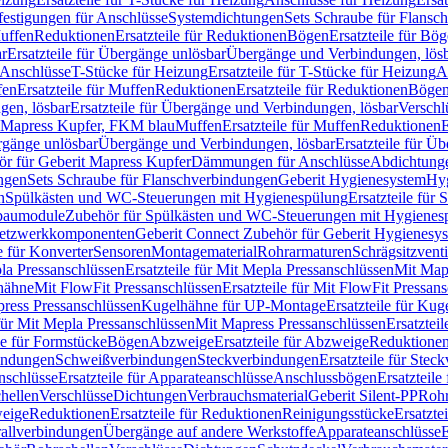
festigungen für Anschlüsse
Systemdichtungen
Sets Schraube für Flansc
Muffen
Reduktionen
Ersatzteile für Reduktionen
Bögen
Ersatzteile für Bö
r
Ersatzteile für Übergänge unlösbar
Übergänge und Verbindungen, lös
r Anschlüsse
T-Stücke für Heizung
Ersatzteile für T-Stücke für Heizung
A
fen
Ersatzteile für Muffen
Reduktionen
Ersatzteile für Reduktionen
Böge
gen, lösbar
Ersatzteile für Übergänge und Verbindungen, lösbar
Verschl
it Mapress Kupfer, FKM blau
Muffen
Ersatzteile für Muffen
Reduktionen
E
ergänge unlösbar
Übergänge und Verbindungen, lösbar
Ersatzteile für Ü
hör für Geberit Mapress Kupfer
Dämmungen für Anschlüsse
Abdichtunge
ngen
Sets Schraube für Flanschverbindungen
Geberit Hygienesystem
Hyg
n
Spülkästen und WC-Steuerungen mit Hygienespülung
Ersatzteile fü
nbaumodule
Zubehör für Spülkästen und WC-Steuerungen mit Hygienes
etzwerkkomponenten
Geberit Connect Zubehör für Geberit Hygienesy
e für Konverter
Sensoren
Montagematerial
Rohrarmaturen
Schrägsitzventi
la Pressanschlüssen
Ersatzteile für Mit Mepla Pressanschlüssen
Mit Map
lhähne
Mit FlowFit Pressanschlüssen
Ersatzteile für Mit FlowFit Pressan
press Pressanschlüssen
Kugelhähne für UP-Montage
Ersatzteile für Ku
 für Mit Mepla Pressanschlüssen
Mit Mapress Pressanschlüssen
Ersatztei
le für Formstücke
Bögen
Abzweige
Ersatzteile für Abzweige
Reduktione
bindungen
Schweißverbindungen
Steckverbindungen
Ersatzteile für Ste
nschlüsse
Ersatzteile für Apparateanschlüsse
Anschlussbögen
Ersatzteil
hellen
Verschlüsse
Dichtungen
Verbrauchsmaterial
Geberit Silent-PP
Roh
weige
Reduktionen
Ersatzteile für Reduktionen
Reinigungsstücke
Ersatzte
allverbindungen
Übergänge auf andere Werkstoffe
Apparateanschlüsse
E