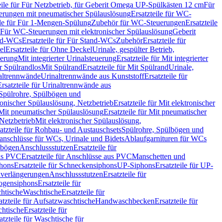
eile für Für Netzbetrieb, für Geberit Omega UP-Spülkästen 12 cm
Für
rungen mit pneumatischer Spülauslösung
Ersatzteile für WC-
ile für Für 1-Mengen-Spülung
Zubehör für WC-Steuerungen
Ersatzteile
ür Für WC-Steuerungen mit elektronischer Spülauslösung
Geberit
nd-WCs
Ersatzteile für Für Stand-WCs
Zubehör
Ersatzteile für
el
Ersatzteile für Ohne Deckel
Urinale, gespülter Betrieb,
uerung
Mit integrierter Urinalsteuerung
Ersatzteile für Mit integrierter
ür Spülrandlos
Mit Spülrand
Ersatzteile für Mit Spülrand
Urinale,
naltrennwände
Urinaltrennwände aus Kunststoff
Ersatzteile für
Ersatzteile für Urinaltrennwände aus
r Spülrohre, Spülbögen und
ronischer Spülauslösung, Netzbetrieb
Ersatzteile für Mit elektronischer
Mit pneumatischer Spülauslösung
Ersatzteile für Mit pneumatischer
 Netzbetrieb
Mit elektronischer Spülauslösung,
atzteile für Rohbau- und Austauschsets
Spülrohre, Spülbögen und
anschlüsse für WCs, Urinale und Bidets
Ablaufgarnituren für WCs
ssbögen
Anschlussstutzen
Ersatzteile für
us PVC
Ersatzteile für Anschlüsse aus PVC
Manschetten und
hons
Ersatzteile für Schneckensiphons
UP-Siphons
Ersatzteile für UP-
enverlängerungen
Anschlussstutzen
Ersatzteile für
ogensiphons
Ersatzteile für
htische
Waschtische
Ersatzteile für
atzteile für Aufsatzwaschtische
Handwaschbecken
Ersatzteile für
htische
Ersatzteile für
atzteile für Waschtische für