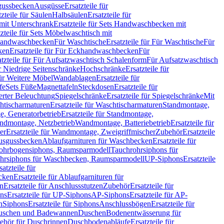
sgussbecken
Ausgüsse
Ersatzteile für
tzteile für Säulen
Halbsäulen
Ersatzteile für
mit Unterschrank
Ersatzteile für Sets Handwaschbecken mit
tzteile für Sets Möbelwaschtisch mit
 Handwaschbecken
Für Waschtische
Ersatzteile für Für Waschtische
Für
ken
Ersatzteile für Für Eckhandwaschbecken
Für
atzteile für Für Aufsatzwaschtisch Schalenform
Für Aufsatzwaschtisch
ür Niedrige Seitenschränke
Hochschränke
Ersatzteile für
für Weitere Möbel
Wandablagen
Ersatzteile für
fe
Sets Füße
Magnettafeln
Steckdosen
Ersatzteile für
ierter Beleuchtung
Spiegelschränke
Ersatzteile für Spiegelschränke
Mit
htischarmaturen
Ersatzteile für Waschtischarmaturen
Standmontage,
, Generatorbetrieb
Ersatzteile für Standmontage,
andmontage, Netzbetrieb
Wandmontage, Batteriebetrieb
Ersatzteile für
er
Ersatzteile für Wandmontage, Zweigriffmischer
Zubehör
Ersatzteile
Ausgussbecken
Ablaufgarnituren für Waschbecken
Ersatzteile für
 Rohrbogensiphons, Raumsparmodell
Tauchrohrsiphons für
rohrsiphons für Waschbecken, Raumsparmodell
UP-Siphons
Ersatzteile
satzteile für
ecken
Ersatzteile für Ablaufgarnituren für
en
Ersatzteile für Anschlussstutzen
Zubehör
Ersatzteile für
ns
Ersatzteile für UP-Siphons
AP-Siphons
Ersatzteile für AP-
n
Siphons
Ersatzteile für Siphons
Anschlussbögen
Ersatzteile für
uschen und Badewannen
Duschen
Bodenentwässerung für
behör für Duschrinnen
Duschbodenabläufe
Ersatzteile für