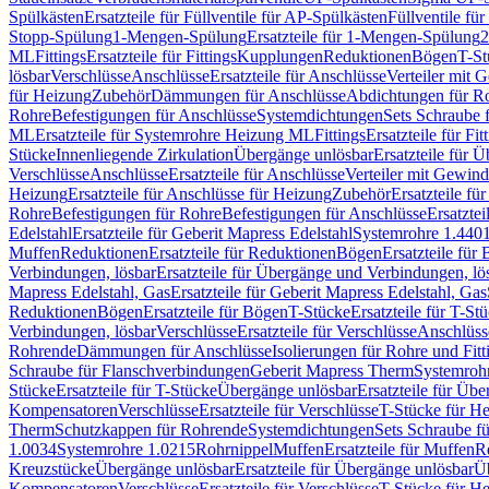
Spülkästen
Ersatzteile für Füllventile für AP-Spülkästen
Füllventile fü
Stopp-Spülung
1-Mengen-Spülung
Ersatzteile für 1-Mengen-Spülung
2
ML
Fittings
Ersatzteile für Fittings
Kupplungen
Reduktionen
Bögen
T-St
lösbar
Verschlüsse
Anschlüsse
Ersatzteile für Anschlüsse
Verteiler mit 
für Heizung
Zubehör
Dämmungen für Anschlüsse
Abdichtungen für Ro
Rohre
Befestigungen für Anschlüsse
Systemdichtungen
Sets Schraube 
ML
Ersatzteile für Systemrohre Heizung ML
Fittings
Ersatzteile für Fit
Stücke
Innenliegende Zirkulation
Übergänge unlösbar
Ersatzteile für 
Verschlüsse
Anschlüsse
Ersatzteile für Anschlüsse
Verteiler mit Gewin
Heizung
Ersatzteile für Anschlüsse für Heizung
Zubehör
Ersatzteile fü
Rohre
Befestigungen für Rohre
Befestigungen für Anschlüsse
Ersatzte
Edelstahl
Ersatzteile für Geberit Mapress Edelstahl
Systemrohre 1.440
Muffen
Reduktionen
Ersatzteile für Reduktionen
Bögen
Ersatzteile für
Verbindungen, lösbar
Ersatzteile für Übergänge und Verbindungen, lö
Mapress Edelstahl, Gas
Ersatzteile für Geberit Mapress Edelstahl, Gas
Reduktionen
Bögen
Ersatzteile für Bögen
T-Stücke
Ersatzteile für T-St
Verbindungen, lösbar
Verschlüsse
Ersatzteile für Verschlüsse
Anschlüss
Rohrende
Dämmungen für Anschlüsse
Isolierungen für Rohre und Fitt
Schraube für Flanschverbindungen
Geberit Mapress Therm
Systemroh
Stücke
Ersatzteile für T-Stücke
Übergänge unlösbar
Ersatzteile für Üb
Kompensatoren
Verschlüsse
Ersatzteile für Verschlüsse
T-Stücke für H
Therm
Schutzkappen für Rohrende
Systemdichtungen
Sets Schraube f
1.0034
Systemrohre 1.0215
Rohrnippel
Muffen
Ersatzteile für Muffen
R
Kreuzstücke
Übergänge unlösbar
Ersatzteile für Übergänge unlösbar
Üb
Kompensatoren
Verschlüsse
Ersatzteile für Verschlüsse
T-Stücke für H