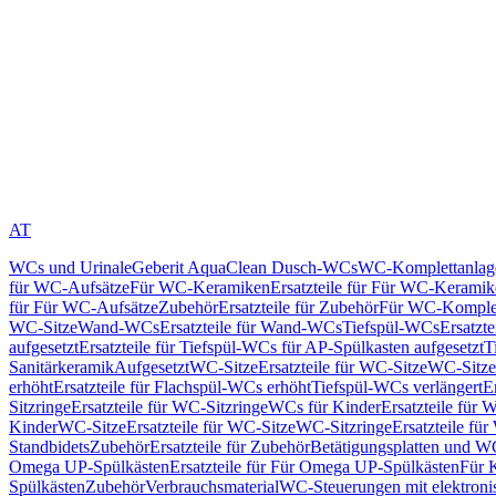
AT
WCs und Urinale
Geberit AquaClean Dusch-WCs
WC-Komplettanlag
für WC-Aufsätze
Für WC-Keramiken
Ersatzteile für Für WC-Kerami
für Für WC-Aufsätze
Zubehör
Ersatzteile für Zubehör
Für WC-Komplet
WC-Sitze
Wand-WCs
Ersatzteile für Wand-WCs
Tiefspül-WCs
Ersatzt
aufgesetzt
Ersatzteile für Tiefspül-WCs für AP-Spülkasten aufgesetzt
T
Sanitärkeramik
Aufgesetzt
WC-Sitze
Ersatzteile für WC-Sitze
WC-Sitze
erhöht
Ersatzteile für Flachspül-WCs erhöht
Tiefspül-WCs verlängert
E
Sitzringe
Ersatzteile für WC-Sitzringe
WCs für Kinder
Ersatzteile für 
Kinder
WC-Sitze
Ersatzteile für WC-Sitze
WC-Sitzringe
Ersatzteile fü
Standbidets
Zubehör
Ersatzteile für Zubehör
Betätigungsplatten und W
Omega UP-Spülkästen
Ersatzteile für Für Omega UP-Spülkästen
Für 
Spülkästen
Zubehör
Verbrauchsmaterial
WC-Steuerungen mit elektroni