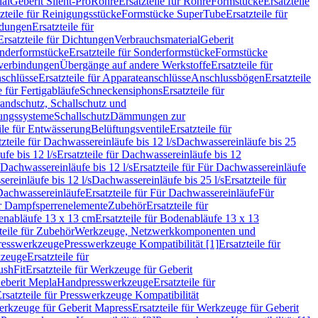
ial
Geberit Silent-Pro
Rohre
Ersatzteile für Rohre
Formstücke
Ersatzteile
zteile für Reinigungsstücke
Formstücke SuperTube
Ersatzteile für
ndungen
Ersatzteile für
Ersatzteile für Dichtungen
Verbrauchsmaterial
Geberit
nderformstücke
Ersatzteile für Sonderformstücke
Formstücke
ckverbindungen
Übergänge auf andere Werkstoffe
Ersatzteile für
schlüsse
Ersatzteile für Apparateanschlüsse
Anschlussbögen
Ersatzteile
e für Fertigabläufe
Schneckensiphons
Ersatzteile für
andschutz, Schallschutz und
rungssysteme
Schallschutz
Dämmungen zur
ile für Entwässerung
Belüftungsventile
Ersatzteile für
tzteile für Dachwassereinläufe bis 12 l/s
Dachwassereinläufe bis 25
fe bis 12 l/s
Ersatzteile für Dachwassereinläufe bis 12
Dachwassereinläufe bis 12 l/s
Ersatzteile für Für Dachwassereinläufe
ereinläufe bis 12 l/s
Dachwassereinläufe bis 25 l/s
Ersatzteile für
Dachwassereinläufe
Ersatzteile für Für Dachwassereinläufe
Für
für Dampfsperrenelemente
Zubehör
Ersatzteile für
nabläufe 13 x 13 cm
Ersatzteile für Bodenabläufe 13 x 13
teile für Zubehör
Werkzeuge, Netzwerkkomponenten und
presswerkzeuge
Presswerkzeuge Kompatibilität [1]
Ersatzteile für
kzeuge
Ersatzteile für
ushFit
Ersatzteile für Werkzeuge für Geberit
Geberit Mepla
Handpresswerkzeuge
Ersatzteile für
rsatzteile für Presswerkzeuge Kompatibilität
rkzeuge für Geberit Mapress
Ersatzteile für Werkzeuge für Geberit