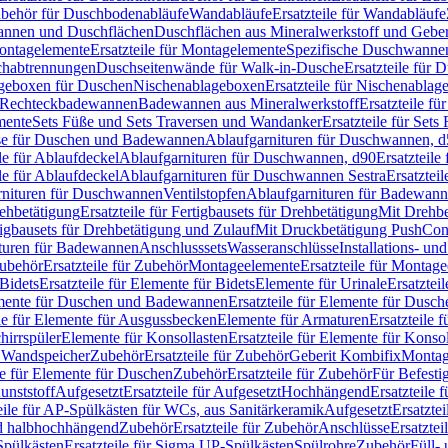
Zubehör für Duschbodenabläufe
Wandabläufe
Ersatzteile für Wandabläufe
wannen und Duschflächen
Duschflächen aus Mineralwerkstoff und Geberi
ntagelemente
Ersatzteile für Montagelemente
Spezifische Duschwanne
schabtrennungen
Duschseitenwände für Walk-in-Dusche
Ersatzteile für
lageboxen für Duschen
Nischenablageboxen
Ersatzteile für Nischenabla
ür Rechteckbadewannen
Badewannen aus Mineralwerkstoff
Ersatzteile f
mente
Sets Füße und Sets Traversen und Wandanker
Ersatzteile für Set
se für Duschen und Badewannen
Ablaufgarnituren für Duschwannen, 
ile für Ablaufdeckel
Ablaufgarnituren für Duschwannen, d90
Ersatzteil
ile für Ablaufdeckel
Ablaufgarnituren für Duschwannen Sestra
Ersatztei
rnituren für Duschwannen
Ventilstopfen
Ablaufgarnituren für Badewann
rehbetätigung
Ersatzteile für Fertigbausets für Drehbetätigung
Mit Drehbe
rtigbausets für Drehbetätigung und Zulauf
Mit Druckbetätigung PushCon
ituren für Badewannen
Anschlusssets
Wasseranschlüsse
Installations- un
ubehör
Ersatzteile für Zubehör
Montageelemente
Ersatzteile für Montag
Bidets
Ersatzteile für Elemente für Bidets
Elemente für Urinale
Ersatztei
mente für Duschen und Badewannen
Ersatzteile für Elemente für Dus
ile für Elemente für Ausgussbecken
Elemente für Armaturen
Ersatzteile 
hirrspüler
Elemente für Konsollasten
Ersatzteile für Elemente für Konso
r Wandspeicher
Zubehör
Ersatzteile für Zubehör
Geberit Kombifix
Montag
le für Elemente für Duschen
Zubehör
Ersatzteile für Zubehör
Für Befesti
unststoff
Aufgesetzt
Ersatzteile für Aufgesetzt
Hochhängend
Ersatzteile
eile für AP-Spülkästen für WCs, aus Sanitärkeramik
Aufgesetzt
Ersatztei
nd halbhochhängend
Zubehör
Ersatzteile für Zubehör
Anschlüsse
Ersatztei
pülkästen
Ersatzteile für Sigma UP-Spülkästen
Spülrohre
Zubehör
Füll- 