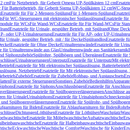
12 cm
Für Netzbetrieb, für Geberit Omega UP-Spülkästen 12 cm
Ersatzt
ür Für Batteriebetrieb, für Geberit Sigma UP-Spülkästen 12 cm
WC-Steue
g
Ersatzteile für Für 2-Mengen-Spülung
Für 1-Mengen-Spülung
Ersatzte
ts
Für WC-Steuerungen mit elektronischer Spülauslösung
Ersatzteile f
ärmodule für WCs
Für Wand-WCs
Ersatzteile für Für Wand-WCs
Für Sta
ülrand
Ersatzteile für Urinale, gespülter Betrieb, mit Spülrand
Ohne Deck
P- oder UP-Urinalsteuerung
Ersatzteile für Für AP- oder UP-Urinalste
 für Urinale, gespülter Betrieb, mit / für Deckel
Spülrandlos
Ersatzteile f
eckel
Ersatzteile für Ohne Deckel
Urinaltrennwände
Ersatzteile für Uri
le für Urinaltrennwände aus Glas
Urinaltrennwände aus Sanitärkeramik
nd Siphonzubehör
Spülrohre, Spülbögen und Übergänge
Ersatzteile fü
schlüsse
Urinalsteuerungen
Unterputz
Ersatzteile für Unterputz
Mit elekt
betrieb
Ersatzteile für Mit elektronischer Spülauslösung, Batteriebetrieb
auslösung, Netzbetrieb
Ersatzteile für Mit elektronischer Spülauslösung,
iebetrieb
Zubehör
Ersatzteile für Zubehör
Rohbau- und Austauschsets
Ers
atten
Für externe Steuerungen
Sonstiges Zubehör
Bedienhilfen
Apparate
Siphons
Ersatzteile für Siphons
Anschlussbögen
Ersatzteile für Anschlu
verlängerungen
Ersatzteile für Spülbogenverlängerungen
Anschlüsse a
ren für Urinale
Urinalsiphons
Ersatzteile für Urinalsiphons
Schneckensip
- und Spülbogenverlängerungen
Ersatzteile für Spülrohr- und Spülbog
fgarnituren für Bidets
Ersatzteile für Ablaufgarnituren für Bidets
Rohrb
schlüsse
Dichtungen
Löthülsen
Ersatzteile für Löthülsen
Waschplatz
Wasc
elwaschtische
Ersatzteile für Möbelwaschtische
Aufsatzwaschtische
Ers
albeinbauwaschtische
Ersatzteile für Halbeinbauwaschtische
Einbauwasc
htische
Eckwaschtische
Waschtische Comfort
Waschtische für Kinder
Ers