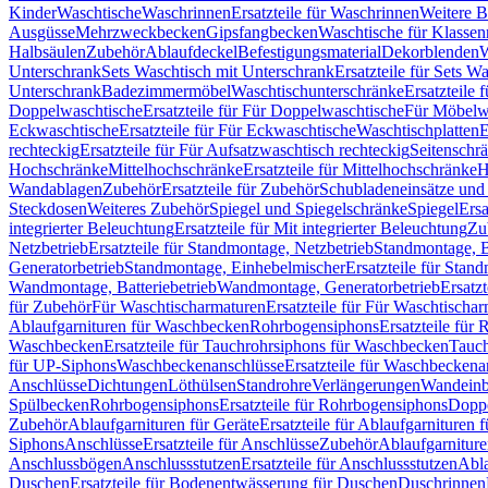
Kinder
Waschtische
Waschrinnen
Ersatzteile für Waschrinnen
Weitere 
Ausgüsse
Mehrzweckbecken
Gipsfangbecken
Waschtische für Klasse
Halbsäulen
Zubehör
Ablaufdeckel
Befestigungsmaterial
Dekorblenden
W
Unterschrank
Sets Waschtisch mit Unterschrank
Ersatzteile für Sets W
Unterschrank
Badezimmermöbel
Waschtischunterschränke
Ersatzteile 
Doppelwaschtische
Ersatzteile für Für Doppelwaschtische
Für Möbelw
Eckwaschtische
Ersatzteile für Für Eckwaschtische
Waschtischplatten
E
rechteckig
Ersatzteile für Für Aufsatzwaschtisch rechteckig
Seitenschr
Hochschränke
Mittelhochschränke
Ersatzteile für Mittelhochschränke
H
Wandablagen
Zubehör
Ersatzteile für Zubehör
Schubladeneinsätze un
Steckdosen
Weiteres Zubehör
Spiegel und Spiegelschränke
Spiegel
Ersa
integrierter Beleuchtung
Ersatzteile für Mit integrierter Beleuchtung
Zu
Netzbetrieb
Ersatzteile für Standmontage, Netzbetrieb
Standmontage, Ba
Generatorbetrieb
Standmontage, Einhebelmischer
Ersatzteile für Stan
Wandmontage, Batteriebetrieb
Wandmontage, Generatorbetrieb
Ersatz
für Zubehör
Für Waschtischarmaturen
Ersatzteile für Für Waschtischa
Ablaufgarnituren für Waschbecken
Rohrbogensiphons
Ersatzteile für
Waschbecken
Ersatzteile für Tauchrohrsiphons für Waschbecken
Tauch
für UP-Siphons
Waschbeckenanschlüsse
Ersatzteile für Waschbeckena
Anschlüsse
Dichtungen
Löthülsen
Standrohre
Verlängerungen
Wandeinb
Spülbecken
Rohrbogensiphons
Ersatzteile für Rohrbogensiphons
Dopp
Zubehör
Ablaufgarnituren für Geräte
Ersatzteile für Ablaufgarnituren 
Siphons
Anschlüsse
Ersatzteile für Anschlüsse
Zubehör
Ablaufgarnitur
Anschlussbögen
Anschlussstutzen
Ersatzteile für Anschlussstutzen
Abla
Duschen
Ersatzteile für Bodenentwässerung für Duschen
Duschrinnen