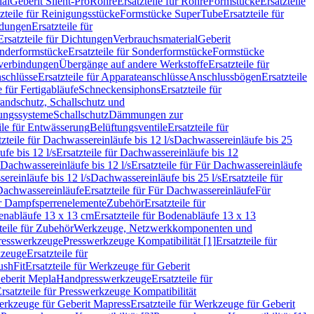
ial
Geberit Silent-Pro
Rohre
Ersatzteile für Rohre
Formstücke
Ersatzteile
zteile für Reinigungsstücke
Formstücke SuperTube
Ersatzteile für
ndungen
Ersatzteile für
Ersatzteile für Dichtungen
Verbrauchsmaterial
Geberit
nderformstücke
Ersatzteile für Sonderformstücke
Formstücke
ckverbindungen
Übergänge auf andere Werkstoffe
Ersatzteile für
schlüsse
Ersatzteile für Apparateanschlüsse
Anschlussbögen
Ersatzteile
e für Fertigabläufe
Schneckensiphons
Ersatzteile für
andschutz, Schallschutz und
rungssysteme
Schallschutz
Dämmungen zur
ile für Entwässerung
Belüftungsventile
Ersatzteile für
tzteile für Dachwassereinläufe bis 12 l/s
Dachwassereinläufe bis 25
fe bis 12 l/s
Ersatzteile für Dachwassereinläufe bis 12
Dachwassereinläufe bis 12 l/s
Ersatzteile für Für Dachwassereinläufe
ereinläufe bis 12 l/s
Dachwassereinläufe bis 25 l/s
Ersatzteile für
Dachwassereinläufe
Ersatzteile für Für Dachwassereinläufe
Für
für Dampfsperrenelemente
Zubehör
Ersatzteile für
nabläufe 13 x 13 cm
Ersatzteile für Bodenabläufe 13 x 13
teile für Zubehör
Werkzeuge, Netzwerkkomponenten und
presswerkzeuge
Presswerkzeuge Kompatibilität [1]
Ersatzteile für
kzeuge
Ersatzteile für
ushFit
Ersatzteile für Werkzeuge für Geberit
Geberit Mepla
Handpresswerkzeuge
Ersatzteile für
rsatzteile für Presswerkzeuge Kompatibilität
rkzeuge für Geberit Mapress
Ersatzteile für Werkzeuge für Geberit