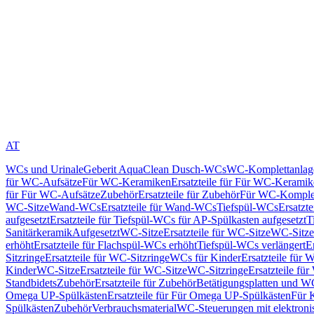
AT
WCs und Urinale
Geberit AquaClean Dusch-WCs
WC-Komplettanlag
für WC-Aufsätze
Für WC-Keramiken
Ersatzteile für Für WC-Kerami
für Für WC-Aufsätze
Zubehör
Ersatzteile für Zubehör
Für WC-Komplet
WC-Sitze
Wand-WCs
Ersatzteile für Wand-WCs
Tiefspül-WCs
Ersatzt
aufgesetzt
Ersatzteile für Tiefspül-WCs für AP-Spülkasten aufgesetzt
T
Sanitärkeramik
Aufgesetzt
WC-Sitze
Ersatzteile für WC-Sitze
WC-Sitze
erhöht
Ersatzteile für Flachspül-WCs erhöht
Tiefspül-WCs verlängert
E
Sitzringe
Ersatzteile für WC-Sitzringe
WCs für Kinder
Ersatzteile für 
Kinder
WC-Sitze
Ersatzteile für WC-Sitze
WC-Sitzringe
Ersatzteile fü
Standbidets
Zubehör
Ersatzteile für Zubehör
Betätigungsplatten und W
Omega UP-Spülkästen
Ersatzteile für Für Omega UP-Spülkästen
Für 
Spülkästen
Zubehör
Verbrauchsmaterial
WC-Steuerungen mit elektroni