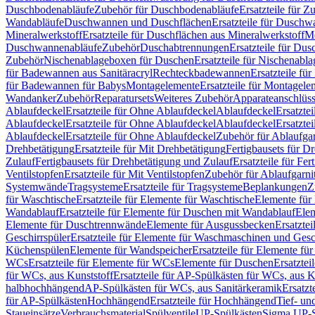
Duschbodenabläufe
Zubehör für Duschbodenabläufe
Ersatzteile für 
Wandabläufe
Duschwannen und Duschflächen
Ersatzteile für Dusch
Mineralwerkstoff
Ersatzteile für Duschflächen aus Mineralwerkstoff
Mo
Duschwannenabläufe
Zubehör
Duschabtrennungen
Ersatzteile für Du
Zubehör
Nischenablageboxen für Duschen
Ersatzteile für Nischenab
für Badewannen aus Sanitäracryl
Rechteckbadewannen
Ersatzteile f
für Badewannen für Babys
Montagelemente
Ersatzteile für Montagele
Wandanker
Zubehör
Reparatursets
Weiteres Zubehör
Apparateanschlüs
Ablaufdeckel
Ersatzteile für Ohne Ablaufdeckel
Ablaufdeckel
Ersatzte
Ablaufdeckel
Ersatzteile für Ohne Ablaufdeckel
Ablaufdeckel
Ersatzte
Ablaufdeckel
Ersatzteile für Ohne Ablaufdeckel
Zubehör für Ablaufga
Drehbetätigung
Ersatzteile für Mit Drehbetätigung
Fertigbausets für D
Zulauf
Fertigbausets für Drehbetätigung und Zulauf
Ersatzteile für Fe
Ventilstopfen
Ersatzteile für Mit Ventilstopfen
Zubehör für Ablaufgarn
Systemwände
Tragsysteme
Ersatzteile für Tragsysteme
Beplankungen
Z
für Waschtische
Ersatzteile für Elemente für Waschtische
Elemente für 
Wandablauf
Ersatzteile für Elemente für Duschen mit Wandablauf
Ele
Elemente für Duschtrennwände
Elemente für Ausgussbecken
Ersatzte
Geschirrspüler
Ersatzteile für Elemente für Waschmaschinen und Gesc
Küchenspülen
Elemente für Wandspeicher
Ersatzteile für Elemente fü
WCs
Ersatzteile für Elemente für WCs
Elemente für Duschen
Ersatztei
für WCs, aus Kunststoff
Ersatzteile für AP-Spülkästen für WCs, aus K
halbhochhängend
AP-Spülkästen für WCs, aus Sanitärkeramik
Ersatzt
für AP-Spülkästen
Hochhängend
Ersatzteile für Hochhängend
Tief- u
Staueinsätze
Verbrauchsmaterial
Spülventile
UP-Spülkästen
Sigma UP-S