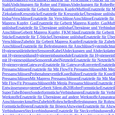
Stahl
Abdichtungen für Rohre und Fittings
Abdeckungen für Rohre
Be
Kupfer
Ersatzteile für Geberit Mapress Kupfer
Muffen
Ersatzteile für 
Zirkulation
Kreuzstücke
Ersatzteile für Kreuzstücke
Übergänge unlösba
lösbar
Verschlüsse
Ersatzteile für Verschlüsse
Anschlüsse
Ersatzteile fü
Mapress Kupfer, Gas
Ersatzteile für Geberit Mapress Kupfer, Gas
Muf
unlösbar
Ersatzteile für Übergänge unlösbar
Übergänge und Verbindun
Anschlüsse
Geberit Mapress Kupfer, FKM blau
Ersatzteile für Geber
Stücke
Ersatzteile für T-Stücke
Übergänge unlösbar
Ersatzteile für Üb
Verschlüsse
Zubehör für Geberit Mapress Kupfer
Ersatzteile für Zube
Anschlüsse
Ersatzteile für Befestigungen für Anschlüsse
Systemdichtu
Hygienespüleinheiten
Sensoren
Kabel
Abdeckungen und Abdeckplatte
mit Hygienespülung
Hygieneeinbaumodule
Ersatzteile für Hygieneei
mit Hygienespülung
Sensoren
Kabel
Netzteile
Ersatzteile für Netzteile
N
Hygienesystem
Gateways
Ersatzteile für Gateways
Konverter
Ersatzteil
Pressanschlüssen
Ersatzteile für Mit FlowFit Pressanschlüssen
Mit Mep
Pressanschlüssen
Probenahmeventile
Kugelhähne
Ersatzteile für Kuge
Pressanschlüssen
Mit Mapress Pressanschlüssen
Ersatzteile für Mit Ma
Mit FlowFit Pressanschlüssen
Mit Mepla Pressanschlüssen
Ersatzteile
Entwässerungssysteme
Geberit Silent-db20
Rohre
Formstücke
Ersatztei
SuperTube
Bögen
Sonderformstücke
Verbindungen
Ersatzteile für Ver
Werkstoffe
Ersatzteile für Übergänge auf andere Werkstoffe
Apparatea
Anschlusssteckmuffen
Zubehör
Rohrschellen
Befestigungen für Rohrsc
Formstücke
Bögen
Ersatzteile für Bögen
Abzweige
Ersatzteile für Abz
Verbindungen
Steckverbindungen
Ersatzteile für Steckverbindungen
Kr