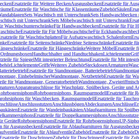
Becken
Ersatzteile für Weitere Becken
Ausgussbecken
Ersatzteile für Au
nräume
Ersatzteile für Waschtische für Klassenräume
Zubehör
Säulen
Ersa
andablagen
Sets Waschtisch mit Unterschrank
Sets Handwaschbecken 
aschtisch mit Unterschrank
Sets Möbelwaschtisch mit Unterschrank
Ersa
für Waschtischunterschränke
Für Handwaschbecken
Ersatzteile für Für
aschtische
Ersatzteile für Für Möbelwaschtische
Für Eckhandwaschbec
rsatzteile für Waschtischplatten
Für Aufsatzwaschtisch Schalenform
Ers
änke
Ersatzteile für Seitenschränke
Niedrige Seitenschränke
Ersatzteile f
ängeschränke
Ersatzteile für Hängeschränke
Weitere Möbel
Ersatzteile 
d Ordnungsboxen
Handtuchhalter und Handtuchhaken
Lichtelemente
Grif
tzteile für Spiegel
Mit integrierter Beleuchtung
Ersatzteile für Mit integr
behör
Lichtelemente
Griffe
Weiteres Zubehör
Steckdosen
Armaturen
Wasc
tteriebetrieb
Ersatzteile für Standmontage, Batteriebetrieb
Standmontage
dmontage, Einhebelmischer
Wandmontage, Netzbetrieb
Ersatzteile für W
teile für Wandmontage, Generatorbetrieb
Wandmontage, Zweigriffmisch
rmaturen
Apparateanschlüsse für Waschplatz, Spülbecken, Geräte und 
 Rohrbogensiphons
Rohrbogensiphons, Raumsparmodell
Ersatzteile für
rohrsiphons für Waschbecken, Raumsparmodell
Ersatzteile für Tauch
nschlüsse
Anschlussstutzen
Anschlussbögen
Abdeckungen
Anschlüsse
Er
aukästen
Ersatzteile für Wandeinbaukästen
Ablaufgarnituren für Spülb
elkammersiphons
Ersatzteile für Doppelkammersiphons
Anschlussstutz
für Geräte
Rohrbogensiphons
Ersatzteile für Rohrbogensiphons
UP-Sipho
en für Ausgussbecken
Ersatzteile für Ablaufgarnituren für Ausgussbecke
ufventile
Ersatzteile für Ablaufventile
Zubehör
Ersatzteile für Zubehör
D
Ersatzteile für Duschrinnen
Zubehör für Duschrinnen
Ersatzteile für Zu