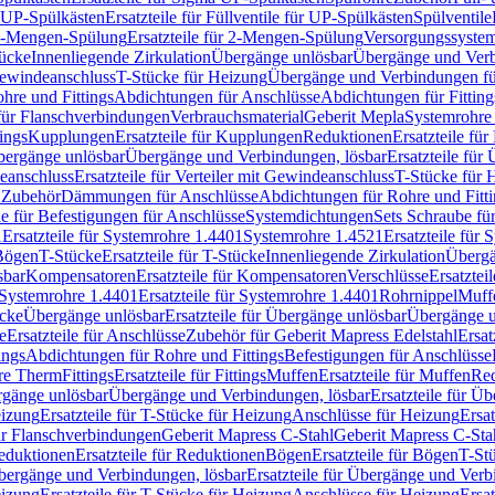
r UP-Spülkästen
Ersatzteile für Füllventile für UP-Spülkästen
Spülventile
-Mengen-Spülung
Ersatzteile für 2-Mengen-Spülung
Versorgungssyste
ücke
Innenliegende Zirkulation
Übergänge unlösbar
Übergänge und Verb
Gewindeanschluss
T-Stücke für Heizung
Übergänge und Verbindungen fü
hre und Fittings
Abdichtungen für Anschlüsse
Abdichtungen für Fitting
für Flanschverbindungen
Verbrauchsmaterial
Geberit Mepla
Systemrohr
tings
Kupplungen
Ersatzteile für Kupplungen
Reduktionen
Ersatzteile fü
Übergänge unlösbar
Übergänge und Verbindungen, lösbar
Ersatzteile fü
deanschluss
Ersatzteile für Verteiler mit Gewindeanschluss
T-Stücke für 
r Zubehör
Dämmungen für Anschlüsse
Abdichtungen für Rohre und Fitti
ile für Befestigungen für Anschlüsse
Systemdichtungen
Sets Schraube fü
1
Ersatzteile für Systemrohre 1.4401
Systemrohre 1.4521
Ersatzteile für
 Bögen
T-Stücke
Ersatzteile für T-Stücke
Innenliegende Zirkulation
Übergä
sbar
Kompensatoren
Ersatzteile für Kompensatoren
Verschlüsse
Ersatztei
Systemrohre 1.4401
Ersatzteile für Systemrohre 1.4401
Rohrnippel
Muff
ücke
Übergänge unlösbar
Ersatzteile für Übergänge unlösbar
Übergänge u
e
Ersatzteile für Anschlüsse
Zubehör für Geberit Mapress Edelstahl
Ersat
ings
Abdichtungen für Rohre und Fittings
Befestigungen für Anschlüsse
re Therm
Fittings
Ersatzteile für Fittings
Muffen
Ersatzteile für Muffen
Re
ergänge unlösbar
Übergänge und Verbindungen, lösbar
Ersatzteile für Ü
eizung
Ersatzteile für T-Stücke für Heizung
Anschlüsse für Heizung
Ersat
ür Flanschverbindungen
Geberit Mapress C-Stahl
Geberit Mapress C-Sta
eduktionen
Ersatzteile für Reduktionen
Bögen
Ersatzteile für Bögen
T-St
ergänge und Verbindungen, lösbar
Ersatzteile für Übergänge und Verb
eizung
Ersatzteile für T-Stücke für Heizung
Anschlüsse für Heizung
Ersat