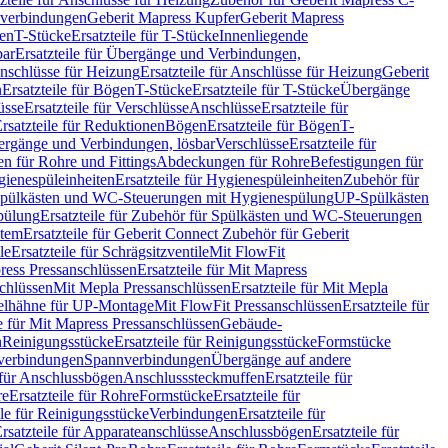
hverbindungen
Geberit Mapress Kupfer
Geberit Mapress
gen
T-Stücke
Ersatzteile für T-Stücke
Innenliegende
bar
Ersatzteile für Übergänge und Verbindungen,
nschlüsse für Heizung
Ersatzteile für Anschlüsse für Heizung
Geberit
n
Ersatzteile für Bögen
T-Stücke
Ersatzteile für T-Stücke
Übergänge
üsse
Ersatzteile für Verschlüsse
Anschlüsse
Ersatzteile für
rsatzteile für Reduktionen
Bögen
Ersatzteile für Bögen
T-
bergänge und Verbindungen, lösbar
Verschlüsse
Ersatzteile für
n für Rohre und Fittings
Abdeckungen für Rohre
Befestigungen für
ienespüleinheiten
Ersatzteile für Hygienespüleinheiten
Zubehör für
r Spülkästen und WC-Steuerungen mit Hygienespülung
UP-Spülkästen
pülung
Ersatzteile für Zubehör für Spülkästen und WC-Steuerungen
stem
Ersatzteile für Geberit Connect Zubehör für Geberit
le
Ersatzteile für Schrägsitzventile
Mit FlowFit
ress Pressanschlüssen
Ersatzteile für Mit Mapress
schlüssen
Mit Mepla Pressanschlüssen
Ersatzteile für Mit Mepla
gelhähne für UP-Montage
Mit FlowFit Pressanschlüssen
Ersatzteile für
le für Mit Mapress Pressanschlüssen
Gebäude-
n
Reinigungsstücke
Ersatzteile für Reinigungsstücke
Formstücke
ckverbindungen
Spannverbindungen
Übergänge auf andere
e für Anschlussbögen
Anschlusssteckmuffen
Ersatzteile für
re
Ersatzteile für Rohre
Formstücke
Ersatzteile für
ile für Reinigungsstücke
Verbindungen
Ersatzteile für
rsatzteile für Apparateanschlüsse
Anschlussbögen
Ersatzteile für