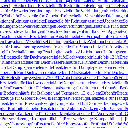
ehör
Rohrschellen
Verschlüsse
Dichtungen
Schutzdeckel
Verbrauchsmater
Abzweige
Reduktionen
Ersatzteile für Reduktionen
Reinigungsstücke
Ersat
ile für Abzweige
Verbindungen
Ersatzteile für Verbindungen
Steckverbi
ffe
Zubehör
Ersatzteile für Zubehör
Rohrschellen
Verschlüsse
Dichtungen
ktionen
Reinigungsstücke
Ersatzteile für Reinigungsstücke
Übergänge
So
bindungen
Schweißverbindungen
Steckverbindungen
Ersatzteile für Ste
für Gewindeverbindungen
Flanschverbindungen
Bundbüchsen
Apparatean
Anschlussstutzen
Ersatzteile für Anschlussstutzen
Fertigabläufe
Ersatzteil
len
Tragschalen
Verschlüsse
Dichtungen
Bauschutze
Verbrauchsmaterial
Br
tz für Entwässerungssysteme
Ersatzteile für Brandschutz für Entwässe
und Luftschalldämmung
Feuchtigkeitsschutz
Abdichtungen
Lüftungsvent
fe
Ersatzteile für Dachwassereinläufe
Dachwassereinläufe bis 12 l/s
Ersa
r Rinnen
Ersatzteile für Dachwassereinläufe für Rinnen
Dachwassereinläu
 25 l/s
Dampfsperrenelemente
Ersatzteile für Dampfsperrenelemente
Für 
tüberläufe
Für Dachwassereinläufe bis 12 l/s
Ersatzteile für Für Dachwass
–200
Befestigungssystem d250–315
Zubehör
Ersatzteile für Zubehör
Für 
Ersatzteile für Dachwassereinläufe
Dampfsperrenelemente
Ersatzteile 
raußen
Ersatzteile für Flächenentwässerung für drinnen und draußen
Bode
für Bodeneinläufe für Balkone und Terrassen, 13 x 13 cm
Zubehör
Ersatz
erkzeuge für Geberit FlowFit
Handpresswerkzeuge
Ersatzteile für Hand
Ersatzteile für Presswerkzeuge Kompatibilität [2]
Rohrbearbeitungswer
opfen
Prüfmittel
Zubehör
Ersatzteile für Zubehör
Werkzeuge für Geberit P
swerkzeuge
Werkzeuge für Geberit Mepla
Ersatzteile für Werkzeuge für 
ür Presswerkzeuge Kompatibilität [1]
Presswerkzeuge Kompatibilität [2]
E
zeuge
Abpressstopfen
Ersatzteile für Abpressstopfen
Prüfmittel
Zubehör
We