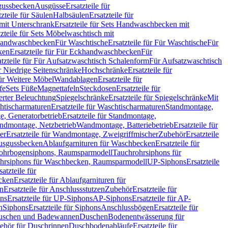
sgussbecken
Ausgüsse
Ersatzteile für
tzteile für Säulen
Halbsäulen
Ersatzteile für
mit Unterschrank
Ersatzteile für Sets Handwaschbecken mit
tzteile für Sets Möbelwaschtisch mit
 Handwaschbecken
Für Waschtische
Ersatzteile für Für Waschtische
Für
ken
Ersatzteile für Für Eckhandwaschbecken
Für
atzteile für Für Aufsatzwaschtisch Schalenform
Für Aufsatzwaschtisch
ür Niedrige Seitenschränke
Hochschränke
Ersatzteile für
für Weitere Möbel
Wandablagen
Ersatzteile für
fe
Sets Füße
Magnettafeln
Steckdosen
Ersatzteile für
ierter Beleuchtung
Spiegelschränke
Ersatzteile für Spiegelschränke
Mit
htischarmaturen
Ersatzteile für Waschtischarmaturen
Standmontage,
, Generatorbetrieb
Ersatzteile für Standmontage,
andmontage, Netzbetrieb
Wandmontage, Batteriebetrieb
Ersatzteile für
er
Ersatzteile für Wandmontage, Zweigriffmischer
Zubehör
Ersatzteile
Ausgussbecken
Ablaufgarnituren für Waschbecken
Ersatzteile für
 Rohrbogensiphons, Raumsparmodell
Tauchrohrsiphons für
rohrsiphons für Waschbecken, Raumsparmodell
UP-Siphons
Ersatzteile
satzteile für
ecken
Ersatzteile für Ablaufgarnituren für
en
Ersatzteile für Anschlussstutzen
Zubehör
Ersatzteile für
ns
Ersatzteile für UP-Siphons
AP-Siphons
Ersatzteile für AP-
n
Siphons
Ersatzteile für Siphons
Anschlussbögen
Ersatzteile für
uschen und Badewannen
Duschen
Bodenentwässerung für
behör für Duschrinnen
Duschbodenabläufe
Ersatzteile für