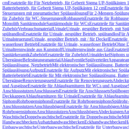
cm
Ersatzteile für Für Netzbetrieb, für Geberit Sigma UP-Spülkästen 
Batteriebetrieb, für Geberit Sigma UP-Spülkästen 12 cm
Ersatzteile f
Steuerungen mit pneumatischer Spülauslösung
Für 2-Mengen-Spülun
für Zubehör für WC-Steuerungen
Rohbausets
Ersatzteile für Rohbause
Monolith Sanitärmodule
Sanitärmodule für WCs
Ersatzteile für Sanit
Zubehör
Verbrauchsmaterial
Urinale
Urinale, gespülter Betrieb, mit Sp
spülrandlos
Ersatzteile für Urinale, gespülter Betrieb, spülrandlos
Für A
Urinalsteuerung
Urinale, gespülter Betrieb, mit / für Deckel
Ersatzteile
wasserloser Betrieb
Ersatzteile für Urinale, wasserloser Betrieb
Ohne D
Urinaltrennwände aus Kunststoff
Urinaltrennwände aus Glas
Ersatztei
Sanitärkeramik
Zubehör
Ersatzteile für Zubehör
Urinaldeckel
Siphons u
Übergänge
Befestigungsmaterial
Ablaufventile
Spülverteiler
Apparatean
Spülauslösung, Netzbetrieb
Mit elektronischer Spülauslösung, Batterie
Spülauslösung
Aufputz
Ersatzteile für Aufputz
Mit elektronischer Spül
Batteriebetrieb
Ersatzteile für Mit elektronischer Spülauslösung, Batter
Übergänge
Renovierungssets
Ersatzteile für Renovierungssets
Abdeckpl
und Ausgüsse
Ersatzteile für Ablaufgarnituren für WCs und Ausgüsse
Anschlussstutzen
Anschlusssets
Ersatzteile für Anschlusssets
Spülbogen
Deckkappen
Ablaufgarnituren für Urinale
Ersatzteile für Ablaufgarnitu
Siphons
Rohrbogensiphons
Ersatzteile für Rohrbogensiphons
Spülrohr
Anschlussstutzen
Anschlussbögen
Ersatzteile für Anschlussbögen
Ablau
Rohrbogensiphons
Anschlussstutzen
Anschlussbögen
Abdeckungen
An
Waschtische
Doppelwaschtische
Ersatzteile für Doppelwaschtische
Möb
Handwaschbecken
Aufsatzhandwaschbecken
Eckhandwaschbecken
H
Einbauwaschtische
Unterbauwaschtische
Ersatzteile für Unterbauwasc