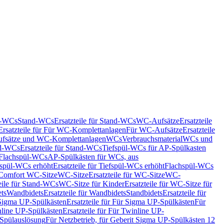
nd-WCs
Stand-WCs
Ersatzteile für Stand-WCs
WC-Aufsätze
Ersatzteile
Ersatzteile für Für WC-Komplettanlagen
Für WC-Aufsätze
Ersatzteile
fsätze und WC-Komplettanlagen
WCs
Verbrauchsmaterial
WCs und
d-WCs
Ersatzteile für Stand-WCs
Tiefspül-WCs für AP-Spülkasten
r Flachspül-WCs
AP-Spülkästen für WCs, aus
fspül-WCs erhöht
Ersatzteile für Tiefspül-WCs erhöht
Flachspül-WCs
r Comfort WC-Sitze
WC-Sitze
Ersatzteile für WC-Sitze
WC-
eile für Stand-WCs
WC-Sitze für Kinder
Ersatzteile für WC-Sitze für
ts
Wandbidets
Ersatzteile für Wandbidets
Standbidets
Ersatzteile für
Sigma UP-Spülkästen
Ersatzteile für Für Sigma UP-Spülkästen
Für
line UP-Spülkästen
Ersatzteile für Für Twinline UP-
 Spülauslösung
Für Netzbetrieb, für Geberit Sigma UP-Spülkästen 12