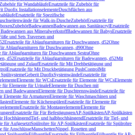
Zubehör für Wandabläufe
Ersatzteile für Zubehör für
t Duofix Installationselemente
Duschflächen aus
nabläufe
Ersatzteile für Spezifische
 Duschseitenwände für Walk-in-Dusche
Zubehör
Ersatzteile für
geboxen
Zubehör
Badewannen
Badewannen aus Sanitäracryl
Ersatzteile
ür Badewannen aus Mineralwerkstoff
Badewannen für Babys
Ersatzteile
s Füße und Sets Traversen und
d52
Ersatzteile für Ablaufgarnituren für Duschwannen, d52
Ohne
e für Ablaufgarnituren für Duschwannen, d90
Ohne
le für Ablaufgarnituren für Duschwannen Sestra
Ohne
en, d52
Ersatzteile für Ablaufgarnituren für Badewannen, d52
Mit
tätigung und Zulauf
Ersatzteile für Mit Drehbetätigung und
trol
Ersatzteile für Mit Druckbetätigung PushControl
Mit
d Spülsysteme
Geberit Duofix
Systemwände
Ersatzteile für
eelemente
Elemente für WCs
Ersatzteile für Elemente für WCs
Elemente
le für Elemente für Urinale
Elemente für Duschen mit
chen und Badewannen
Elemente für Duschtrennwände
Ersatzteile für
für Elemente für Armaturen
Elemente für Waschmaschinen und
llasten
Elemente für Küchenspülen
Ersatzteile für Elemente für
eelemente
Ersatzteile für Montageelemente
Elemente für
gungen
Ersatzteile für Für Befestigungen
AP-Spülkästen
AP-Spülkästen
 für Hochhängend
Tief- und halbhochhängend
Ersatzteile für Tief- und
le für Aufgesetzt
Spülrohre für AP-Spülkästen
Ersatzteile für Spülrohre
le für Anschlüsse
Manschetten
Nippel, Rosetten und
und Spülventile
Füllventile
Ersatzteile für Füllventile
Füllventile für AP-