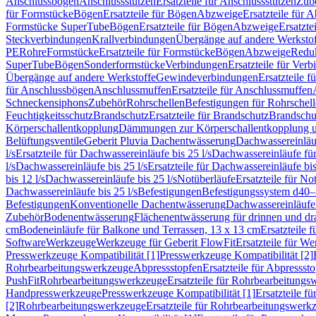
Anschlussbögen
Anschlussstutzen
Ersatzteile für Anschlussstutzen
Zub
für Formstücke
Bögen
Ersatzteile für Bögen
Abzweige
Ersatzteile für 
Formstücke SuperTube
Bögen
Ersatzteile für Bögen
Abzweige
Ersatzte
Steckverbindungen
Krallverbindungen
Übergänge auf andere Werksto
PE
Rohre
Formstücke
Ersatzteile für Formstücke
Bögen
Abzweige
Redu
SuperTube
Bögen
Sonderformstücke
Verbindungen
Ersatzteile für Ver
Übergänge auf andere Werkstoffe
Gewindeverbindungen
Ersatzteile 
für Anschlussbögen
Anschlussmuffen
Ersatzteile für Anschlussmuffen
Schneckensiphons
Zubehör
Rohrschellen
Befestigungen für Rohrschel
Feuchtigkeitsschutz
Brandschutz
Ersatzteile für Brandschutz
Brandschu
Körperschallentkopplung
Dämmungen zur Körperschallentkopplung 
Belüftungsventile
Geberit Pluvia Dachentwässerung
Dachwassereinläu
l/s
Ersatzteile für Dachwassereinläufe bis 25 l/s
Dachwassereinläufe fü
l/s
Dachwassereinläufe bis 25 l/s
Ersatzteile für Dachwassereinläufe bis
bis 12 l/s
Dachwassereinläufe bis 25 l/s
Notüberläufe
Ersatzteile für No
Dachwassereinläufe bis 25 l/s
Befestigungen
Befestigungssystem d40
Befestigungen
Konventionelle Dachentwässerung
Dachwassereinläufe
Zubehör
Bodenentwässerung
Flächenentwässerung für drinnen und d
cm
Bodeneinläufe für Balkone und Terrassen, 13 x 13 cm
Ersatzteile 
Software
Werkzeuge
Werkzeuge für Geberit FlowFit
Ersatzteile für W
Presswerkzeuge Kompatibilität [1]
Presswerkzeuge Kompatibilität [2]
Rohrbearbeitungswerkzeuge
Abpressstopfen
Ersatzteile für Abpressst
PushFit
Rohrbearbeitungswerkzeuge
Ersatzteile für Rohrbearbeitung
Handpresswerkzeuge
Presswerkzeuge Kompatibilität [1]
Ersatzteile f
[2]
Rohrbearbeitungswerkzeuge
Ersatzteile für Rohrbearbeitungswerk