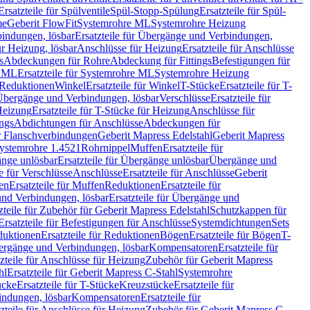
Ersatzteile für Spülventile
Spül-Stopp-Spülung
Ersatzteile für Spül-
me
Geberit FlowFit
Systemrohre ML
Systemrohre Heizung
indungen, lösbar
Ersatzteile für Übergänge und Verbindungen,
r Heizung, lösbar
Anschlüsse für Heizung
Ersatzteile für Anschlüsse
s
Abdeckungen für Rohre
Abdeckung für Fittings
Befestigungen für
e ML
Ersatzteile für Systemrohre ML
Systemrohre Heizung
r Reduktionen
Winkel
Ersatzteile für Winkel
T-Stücke
Ersatzteile für T-
r Übergänge und Verbindungen, lösbar
Verschlüsse
Ersatzteile für
Heizung
Ersatzteile für T-Stücke für Heizung
Anschlüsse für
ngs
Abdichtungen für Anschlüsse
Abdeckungen für
r Flanschverbindungen
Geberit Mapress Edelstahl
Geberit Mapress
 Systemrohre 1.4521
Rohrnippel
Muffen
Ersatzteile für
nge unlösbar
Ersatzteile für Übergänge unlösbar
Übergänge und
le für Verschlüsse
Anschlüsse
Ersatzteile für Anschlüsse
Geberit
en
Ersatzteile für Muffen
Reduktionen
Ersatzteile für
nd Verbindungen, lösbar
Ersatzteile für Übergänge und
zteile für Zubehör für Geberit Mapress Edelstahl
Schutzkappen für
Ersatzteile für Befestigungen für Anschlüsse
Systemdichtungen
Sets
duktionen
Ersatzteile für Reduktionen
Bögen
Ersatzteile für Bögen
T-
bergänge und Verbindungen, lösbar
Kompensatoren
Ersatzteile für
zteile für Anschlüsse für Heizung
Zubehör für Geberit Mapress
hl
Ersatzteile für Geberit Mapress C-Stahl
Systemrohre
ücke
Ersatzteile für T-Stücke
Kreuzstücke
Ersatzteile für
indungen, lösbar
Kompensatoren
Ersatzteile für
zteile für Anschlüsse für Heizung
Zubehör für Geberit Mapress C-