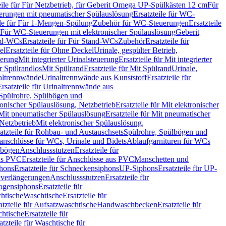
eile für Für Netzbetrieb, für Geberit Omega UP-Spülkästen 12 cm
Für
rungen mit pneumatischer Spülauslösung
Ersatzteile für WC-
ile für Für 1-Mengen-Spülung
Zubehör für WC-Steuerungen
Ersatzteile
ür Für WC-Steuerungen mit elektronischer Spülauslösung
Geberit
nd-WCs
Ersatzteile für Für Stand-WCs
Zubehör
Ersatzteile für
el
Ersatzteile für Ohne Deckel
Urinale, gespülter Betrieb,
uerung
Mit integrierter Urinalsteuerung
Ersatzteile für Mit integrierter
ür Spülrandlos
Mit Spülrand
Ersatzteile für Mit Spülrand
Urinale,
naltrennwände
Urinaltrennwände aus Kunststoff
Ersatzteile für
Ersatzteile für Urinaltrennwände aus
r Spülrohre, Spülbögen und
ronischer Spülauslösung, Netzbetrieb
Ersatzteile für Mit elektronischer
Mit pneumatischer Spülauslösung
Ersatzteile für Mit pneumatischer
 Netzbetrieb
Mit elektronischer Spülauslösung,
atzteile für Rohbau- und Austauschsets
Spülrohre, Spülbögen und
anschlüsse für WCs, Urinale und Bidets
Ablaufgarnituren für WCs
ssbögen
Anschlussstutzen
Ersatzteile für
us PVC
Ersatzteile für Anschlüsse aus PVC
Manschetten und
hons
Ersatzteile für Schneckensiphons
UP-Siphons
Ersatzteile für UP-
enverlängerungen
Anschlussstutzen
Ersatzteile für
ogensiphons
Ersatzteile für
htische
Waschtische
Ersatzteile für
atzteile für Aufsatzwaschtische
Handwaschbecken
Ersatzteile für
htische
Ersatzteile für
atzteile für Waschtische für