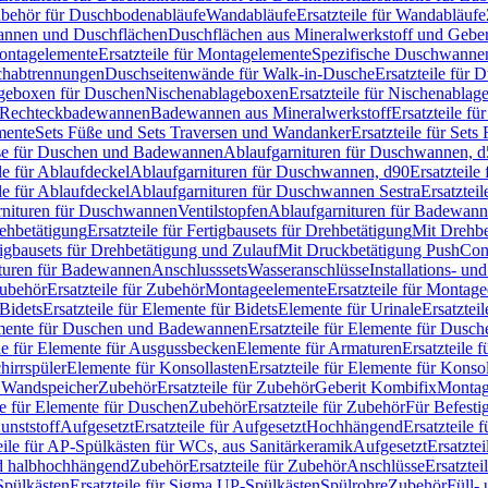
Zubehör für Duschbodenabläufe
Wandabläufe
Ersatzteile für Wandabläufe
wannen und Duschflächen
Duschflächen aus Mineralwerkstoff und Geberi
ntagelemente
Ersatzteile für Montagelemente
Spezifische Duschwanne
schabtrennungen
Duschseitenwände für Walk-in-Dusche
Ersatzteile für
lageboxen für Duschen
Nischenablageboxen
Ersatzteile für Nischenabla
ür Rechteckbadewannen
Badewannen aus Mineralwerkstoff
Ersatzteile f
mente
Sets Füße und Sets Traversen und Wandanker
Ersatzteile für Set
se für Duschen und Badewannen
Ablaufgarnituren für Duschwannen, 
ile für Ablaufdeckel
Ablaufgarnituren für Duschwannen, d90
Ersatzteil
ile für Ablaufdeckel
Ablaufgarnituren für Duschwannen Sestra
Ersatztei
rnituren für Duschwannen
Ventilstopfen
Ablaufgarnituren für Badewann
rehbetätigung
Ersatzteile für Fertigbausets für Drehbetätigung
Mit Drehbe
rtigbausets für Drehbetätigung und Zulauf
Mit Druckbetätigung PushCon
ituren für Badewannen
Anschlusssets
Wasseranschlüsse
Installations- un
ubehör
Ersatzteile für Zubehör
Montageelemente
Ersatzteile für Montag
Bidets
Ersatzteile für Elemente für Bidets
Elemente für Urinale
Ersatztei
mente für Duschen und Badewannen
Ersatzteile für Elemente für Dus
ile für Elemente für Ausgussbecken
Elemente für Armaturen
Ersatzteile 
hirrspüler
Elemente für Konsollasten
Ersatzteile für Elemente für Konso
r Wandspeicher
Zubehör
Ersatzteile für Zubehör
Geberit Kombifix
Montag
le für Elemente für Duschen
Zubehör
Ersatzteile für Zubehör
Für Befesti
unststoff
Aufgesetzt
Ersatzteile für Aufgesetzt
Hochhängend
Ersatzteile
eile für AP-Spülkästen für WCs, aus Sanitärkeramik
Aufgesetzt
Ersatztei
nd halbhochhängend
Zubehör
Ersatzteile für Zubehör
Anschlüsse
Ersatztei
pülkästen
Ersatzteile für Sigma UP-Spülkästen
Spülrohre
Zubehör
Füll- 