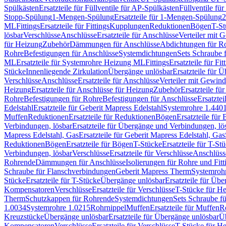
Spülkästen
Ersatzteile für Füllventile für AP-Spülkästen
Füllventile fü
Stopp-Spülung
1-Mengen-Spülung
Ersatzteile für 1-Mengen-Spülung
2
ML
Fittings
Ersatzteile für Fittings
Kupplungen
Reduktionen
Bögen
T-St
lösbar
Verschlüsse
Anschlüsse
Ersatzteile für Anschlüsse
Verteiler mit 
für Heizung
Zubehör
Dämmungen für Anschlüsse
Abdichtungen für Ro
Rohre
Befestigungen für Anschlüsse
Systemdichtungen
Sets Schraube 
ML
Ersatzteile für Systemrohre Heizung ML
Fittings
Ersatzteile für Fit
Stücke
Innenliegende Zirkulation
Übergänge unlösbar
Ersatzteile für 
Verschlüsse
Anschlüsse
Ersatzteile für Anschlüsse
Verteiler mit Gewin
Heizung
Ersatzteile für Anschlüsse für Heizung
Zubehör
Ersatzteile fü
Rohre
Befestigungen für Rohre
Befestigungen für Anschlüsse
Ersatzte
Edelstahl
Ersatzteile für Geberit Mapress Edelstahl
Systemrohre 1.440
Muffen
Reduktionen
Ersatzteile für Reduktionen
Bögen
Ersatzteile für
Verbindungen, lösbar
Ersatzteile für Übergänge und Verbindungen, lö
Mapress Edelstahl, Gas
Ersatzteile für Geberit Mapress Edelstahl, Gas
Reduktionen
Bögen
Ersatzteile für Bögen
T-Stücke
Ersatzteile für T-St
Verbindungen, lösbar
Verschlüsse
Ersatzteile für Verschlüsse
Anschlüss
Rohrende
Dämmungen für Anschlüsse
Isolierungen für Rohre und Fitt
Schraube für Flanschverbindungen
Geberit Mapress Therm
Systemroh
Stücke
Ersatzteile für T-Stücke
Übergänge unlösbar
Ersatzteile für Üb
Kompensatoren
Verschlüsse
Ersatzteile für Verschlüsse
T-Stücke für H
Therm
Schutzkappen für Rohrende
Systemdichtungen
Sets Schraube f
1.0034
Systemrohre 1.0215
Rohrnippel
Muffen
Ersatzteile für Muffen
R
Kreuzstücke
Übergänge unlösbar
Ersatzteile für Übergänge unlösbar
Üb
Kompensatoren
Verschlüsse
Ersatzteile für Verschlüsse
T-Stücke für H