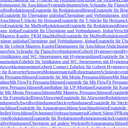
festigungen für Anschlüsse
Systemdichtungen
Sets Schraube für Flansc
Muffen
Reduktionen
Ersatzteile für Reduktionen
Bögen
Ersatzteile für Bö
r
Ersatzteile für Übergänge unlösbar
Übergänge und Verbindungen, lös
r Anschlüsse
T-Stücke für Heizung
Ersatzteile für T-Stücke für Heizung
A
fen
Ersatzteile für Muffen
Reduktionen
Ersatzteile für Reduktionen
Böge
gen, lösbar
Ersatzteile für Übergänge und Verbindungen, lösbar
Verschl
it Mapress Kupfer, FKM blau
Muffen
Ersatzteile für Muffen
Reduktionen
E
ergänge unlösbar
Übergänge und Verbindungen, lösbar
Ersatzteile für Ü
hör für Geberit Mapress Kupfer
Dämmungen für Anschlüsse
Abdichtunge
ngen
Sets Schraube für Flanschverbindungen
Geberit Hygienesystem
Hyg
n
Spülkästen und WC-Steuerungen mit Hygienespülung
Ersatzteile fü
nbaumodule
Zubehör für Spülkästen und WC-Steuerungen mit Hygienes
etzwerkkomponenten
Geberit Connect Zubehör für Geberit Hygienesy
e für Konverter
Sensoren
Montagematerial
Rohrarmaturen
Schrägsitzventi
la Pressanschlüssen
Ersatzteile für Mit Mepla Pressanschlüssen
Mit Map
lhähne
Mit FlowFit Pressanschlüssen
Ersatzteile für Mit FlowFit Pressan
press Pressanschlüssen
Kugelhähne für UP-Montage
Ersatzteile für Ku
 für Mit Mepla Pressanschlüssen
Mit Mapress Pressanschlüssen
Ersatztei
le für Formstücke
Bögen
Abzweige
Ersatzteile für Abzweige
Reduktione
bindungen
Schweißverbindungen
Steckverbindungen
Ersatzteile für Ste
nschlüsse
Ersatzteile für Apparateanschlüsse
Anschlussbögen
Ersatzteil
hellen
Verschlüsse
Dichtungen
Verbrauchsmaterial
Geberit Silent-PP
Roh
weige
Reduktionen
Ersatzteile für Reduktionen
Reinigungsstücke
Ersatzte
allverbindungen
Übergänge auf andere Werkstoffe
Apparateanschlüsse
E