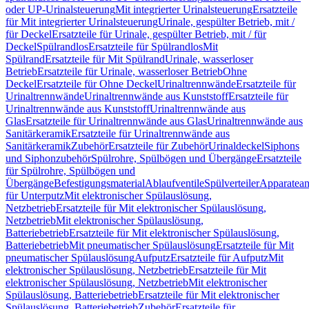
oder UP-Urinalsteuerung
Mit integrierter Urinalsteuerung
Ersatzteile
für Mit integrierter Urinalsteuerung
Urinale, gespülter Betrieb, mit /
für Deckel
Ersatzteile für Urinale, gespülter Betrieb, mit / für
Deckel
Spülrandlos
Ersatzteile für Spülrandlos
Mit
Spülrand
Ersatzteile für Mit Spülrand
Urinale, wasserloser
Betrieb
Ersatzteile für Urinale, wasserloser Betrieb
Ohne
Deckel
Ersatzteile für Ohne Deckel
Urinaltrennwände
Ersatzteile für
Urinaltrennwände
Urinaltrennwände aus Kunststoff
Ersatzteile für
Urinaltrennwände aus Kunststoff
Urinaltrennwände aus
Glas
Ersatzteile für Urinaltrennwände aus Glas
Urinaltrennwände aus
Sanitärkeramik
Ersatzteile für Urinaltrennwände aus
Sanitärkeramik
Zubehör
Ersatzteile für Zubehör
Urinaldeckel
Siphons
und Siphonzubehör
Spülrohre, Spülbögen und Übergänge
Ersatzteile
für Spülrohre, Spülbögen und
Übergänge
Befestigungsmaterial
Ablaufventile
Spülverteiler
Apparatean
für Unterputz
Mit elektronischer Spülauslösung,
Netzbetrieb
Ersatzteile für Mit elektronischer Spülauslösung,
Netzbetrieb
Mit elektronischer Spülauslösung,
Batteriebetrieb
Ersatzteile für Mit elektronischer Spülauslösung,
Batteriebetrieb
Mit pneumatischer Spülauslösung
Ersatzteile für Mit
pneumatischer Spülauslösung
Aufputz
Ersatzteile für Aufputz
Mit
elektronischer Spülauslösung, Netzbetrieb
Ersatzteile für Mit
elektronischer Spülauslösung, Netzbetrieb
Mit elektronischer
Spülauslösung, Batteriebetrieb
Ersatzteile für Mit elektronischer
Spülauslösung, Batteriebetrieb
Zubehör
Ersatzteile für