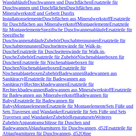
Wandabläufe
Duschwannen und Duschflächen
Ersatzteile für
Duschwannen und Duschflächen
Duschflächen aus
Mineralwerkstoff und Geberit Duofix
Installationselemente
Duschflächen aus Mineralwerkstoff
Ersatzteile
für Duschflächen aus Mineralwerkstoff
Montagelemente
Ersatzteile
für Montagelemente
Spezifische Duschwannenabläufe
Ersatzteile für
Spezifische
Duschwannenabläufe
Zubehör
Duschabtrennungen
Ersatzteile für
Duschabtrennungen
Duschseitenwände für Walk-in-
Dusche
Ersatzteile für Duschseitenwände für Walk-in-
Dusche
Zubehör
Ersatzteile für Zubehör
Nischenablageboxen für
Duschen
Ersatzteile für Nischenablageboxen für
Duschen
Nischenablageboxen
Ersatzteile für
Nischenablageboxen
Zubehör
Badewannen
Badewannen aus
Sanitäracryl
Ersatzteile für Badewannen aus
Sanitäracryl
Rechteckbadewannen
Ersatzteile für
Rechteckbadewannen
Badewannen aus Mineralwerkstoff
Ersatzteile
für Badewannen aus Mineralwerkstoff
Badewannen für
Babys
Ersatzteile für Badewannen für
Babys
Montagelemente
Ersatzteile für Montagelemente
Sets Füße und
Sets Traversen und Wandanker
Ersatzteile für Sets Füße und Sets
Traversen und Wandanker
Zubehör
Reparatursets
Weiteres
Zubehör
Apparateanschlüsse für Duschen und
Badewannen
Ablaufgarnituren für Duschwannen, d52
Ersatzteile für
Ablaufgarnituren für Duschwannen, d52
Ohne