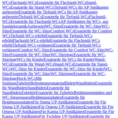
WCs
Flachspül-WCs
Ersatzteile für Flachspül-WCs
Stand-
WCs
Ersatzteile für Stand-WCs
Tiefspül-WCs für AP-Spülkasten
aufgesetzt
Ersatzteile für Tiefspül-WCs für AP-Spülkasten
aufgesetzt
Tiefspül-WCs
Ersatzteile für Tiefspül-WCs
Flachspül-
WCs
Ersatzteile für Flachspül-WCs
AP-Spülkästen für WCs, aus
Sanitärkeramik
Aufgesetzt
WC-Sitze
Ersatzteile für WC-Sitze
WC-
Sitze
Ersatzteile für WC-Sitze
Comfort WCs
Ersatzteile für Comfort
WCs
Tiefspül-WCs erhöht
Ersatzteile für Tiefspül-WCs
erhöht
Flachspül-WCs erhöht
Ersatzteile für Flachspül-WCs
erhöht
Tiefspül-WCs verlängert
Ersatzteile für Tiefspül-WCs
verlängert
Comfort WC-Sitze
Ersatzteile für Comfort WC-Sitze
WC-
Sitze
Ersatzteile für WC-Sitze
WC-Sitzringe
Ersatzteile für WC-
Sitzringe
WCs für Kinder
Ersatzteile für WCs für Kinder
Wand-
WCs
Ersatzteile für Wand-WCs
Stand-WCs
Ersatzteile für Stand-
WCs
WC-Sitze für Kinder
Ersatzteile für WC-Sitze für Kinder
WC-
Sitze
Ersatzteile für WC-Sitze
WC-Sitzringe
Ersatzteile für WC-
Sitzringe
Hock-WCs
Mit
Spülung
Zubehör
Befestigungsmaterial
Bidets
Wandbidets
Ersatzteile
für Wandbidets
Standbidets
Ersatzteile für
Standbidets
Zubehör
Ersatzteile für Zubehör
Betätigungsplatten und
WC-Steuerungen
Betätigungsplatten
Ersatzteile für
Betätigungsplatten
Für Sigma UP-Spülkästen
Ersatzteile für Für
Sigma UP-Spülkästen
Für Omega UP-Spülkästen
Ersatzteile für Für
Omega UP-Spülkästen
Für Kappa UP-Spülkästen
Ersatzteile für Für
Kappa UP-Spülkästen
Für Twinline UP-Spülkästen
Ersatzteile für