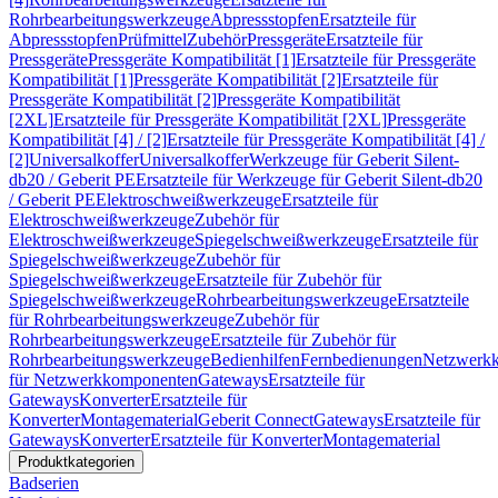
Rohrbearbeitungswerkzeuge
Abpressstopfen
Ersatzteile für
Abpressstopfen
Prüfmittel
Zubehör
Pressgeräte
Ersatzteile für
Pressgeräte
Pressgeräte Kompatibilität [1]
Ersatzteile für Pressgeräte
Kompatibilität [1]
Pressgeräte Kompatibilität [2]
Ersatzteile für
Pressgeräte Kompatibilität [2]
Pressgeräte Kompatibilität
[2XL]
Ersatzteile für Pressgeräte Kompatibilität [2XL]
Pressgeräte
Kompatibilität [4] / [2]
Ersatzteile für Pressgeräte Kompatibilität [4] /
[2]
Universalkoffer
Universalkoffer
Werkzeuge für Geberit Silent-
db20 / Geberit PE
Ersatzteile für Werkzeuge für Geberit Silent-db20
/ Geberit PE
Elektroschweißwerkzeuge
Ersatzteile für
Elektroschweißwerkzeuge
Zubehör für
Elektroschweißwerkzeuge
Spiegelschweißwerkzeuge
Ersatzteile für
Spiegelschweißwerkzeuge
Zubehör für
Spiegelschweißwerkzeuge
Ersatzteile für Zubehör für
Spiegelschweißwerkzeuge
Rohrbearbeitungswerkzeuge
Ersatzteile
für Rohrbearbeitungswerkzeuge
Zubehör für
Rohrbearbeitungswerkzeuge
Ersatzteile für Zubehör für
Rohrbearbeitungswerkzeuge
Bedienhilfen
Fernbedienungen
Netzwerk
für Netzwerkkomponenten
Gateways
Ersatzteile für
Gateways
Konverter
Ersatzteile für
Konverter
Montagematerial
Geberit Connect
Gateways
Ersatzteile für
Gateways
Konverter
Ersatzteile für Konverter
Montagematerial
Produktkategorien
Badserien