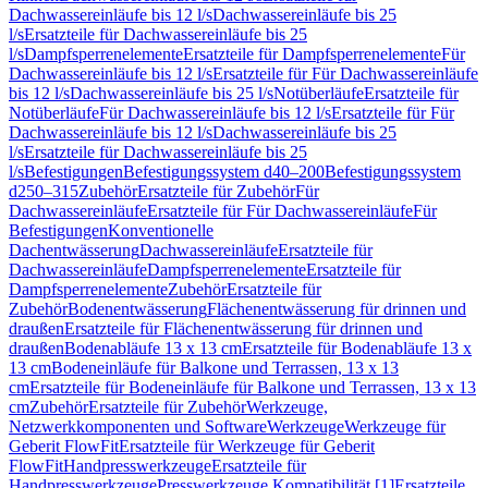
Dachwassereinläufe bis 12 l/s
Dachwassereinläufe bis 25
l/s
Ersatzteile für Dachwassereinläufe bis 25
l/s
Dampfsperrenelemente
Ersatzteile für Dampfsperrenelemente
Für
Dachwassereinläufe bis 12 l/s
Ersatzteile für Für Dachwassereinläufe
bis 12 l/s
Dachwassereinläufe bis 25 l/s
Notüberläufe
Ersatzteile für
Notüberläufe
Für Dachwassereinläufe bis 12 l/s
Ersatzteile für Für
Dachwassereinläufe bis 12 l/s
Dachwassereinläufe bis 25
l/s
Ersatzteile für Dachwassereinläufe bis 25
l/s
Befestigungen
Befestigungssystem d40–200
Befestigungssystem
d250–315
Zubehör
Ersatzteile für Zubehör
Für
Dachwassereinläufe
Ersatzteile für Für Dachwassereinläufe
Für
Befestigungen
Konventionelle
Dachentwässerung
Dachwassereinläufe
Ersatzteile für
Dachwassereinläufe
Dampfsperrenelemente
Ersatzteile für
Dampfsperrenelemente
Zubehör
Ersatzteile für
Zubehör
Bodenentwässerung
Flächenentwässerung für drinnen und
draußen
Ersatzteile für Flächenentwässerung für drinnen und
draußen
Bodenabläufe 13 x 13 cm
Ersatzteile für Bodenabläufe 13 x
13 cm
Bodeneinläufe für Balkone und Terrassen, 13 x 13
cm
Ersatzteile für Bodeneinläufe für Balkone und Terrassen, 13 x 13
cm
Zubehör
Ersatzteile für Zubehör
Werkzeuge,
Netzwerkkomponenten und Software
Werkzeuge
Werkzeuge für
Geberit FlowFit
Ersatzteile für Werkzeuge für Geberit
FlowFit
Handpresswerkzeuge
Ersatzteile für
Handpresswerkzeuge
Presswerkzeuge Kompatibilität [1]
Ersatzteile