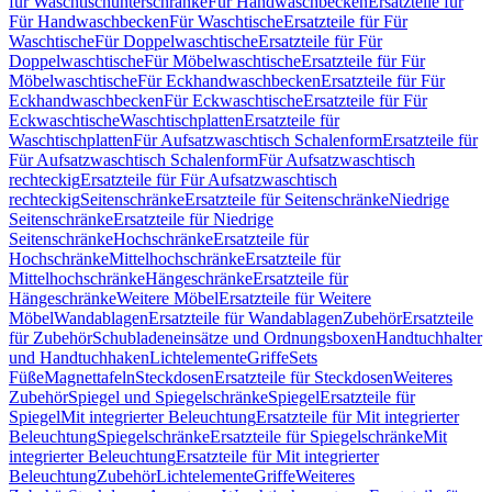
für Waschtischunterschränke
Für Handwaschbecken
Ersatzteile für
Für Handwaschbecken
Für Waschtische
Ersatzteile für Für
Waschtische
Für Doppelwaschtische
Ersatzteile für Für
Doppelwaschtische
Für Möbelwaschtische
Ersatzteile für Für
Möbelwaschtische
Für Eckhandwaschbecken
Ersatzteile für Für
Eckhandwaschbecken
Für Eckwaschtische
Ersatzteile für Für
Eckwaschtische
Waschtischplatten
Ersatzteile für
Waschtischplatten
Für Aufsatzwaschtisch Schalenform
Ersatzteile für
Für Aufsatzwaschtisch Schalenform
Für Aufsatzwaschtisch
rechteckig
Ersatzteile für Für Aufsatzwaschtisch
rechteckig
Seitenschränke
Ersatzteile für Seitenschränke
Niedrige
Seitenschränke
Ersatzteile für Niedrige
Seitenschränke
Hochschränke
Ersatzteile für
Hochschränke
Mittelhochschränke
Ersatzteile für
Mittelhochschränke
Hängeschränke
Ersatzteile für
Hängeschränke
Weitere Möbel
Ersatzteile für Weitere
Möbel
Wandablagen
Ersatzteile für Wandablagen
Zubehör
Ersatzteile
für Zubehör
Schubladeneinsätze und Ordnungsboxen
Handtuchhalter
und Handtuchhaken
Lichtelemente
Griffe
Sets
Füße
Magnettafeln
Steckdosen
Ersatzteile für Steckdosen
Weiteres
Zubehör
Spiegel und Spiegelschränke
Spiegel
Ersatzteile für
Spiegel
Mit integrierter Beleuchtung
Ersatzteile für Mit integrierter
Beleuchtung
Spiegelschränke
Ersatzteile für Spiegelschränke
Mit
integrierter Beleuchtung
Ersatzteile für Mit integrierter
Beleuchtung
Zubehör
Lichtelemente
Griffe
Weiteres