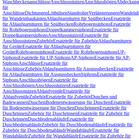
Waschbeckenanschlüsse
Anschlussstutzen
Anschlussbögen
Abdeckung
für
Anschlüsse
Dichtungen
Löthülsen
Standrohre
Verlängerungen
Wandeinb
für Wandeinbaukästen
Ablaufgarnituren für Spülbecken
Ersatzteile
für Ablaufgarnituren für Spülbecken
Rohrbogensiphons
Ersatzteile
für Rohrbogensiphons
Doppelkammersiphons
Ersatzteile für
Doppelkammersiphons
Anschlussstutzen
Ersatzteile für
Anschlussstutzen
Zubehör
Ersatzteile für Zubehör
Ablaufgarnituren
für Geräte
Ersatzteile für Ablaufgarnituren für
Geräte
Rohrbogensiphons
Ersatzteile für Rohrbogensiphons
UP-
Siphons
Ersatzteile für UP-Siphons
AP-Siphons
Ersatzteile für AP-
Siphons
Anschlüsse
Ersatzteile für
Anschlüsse
Zubehör
Ablaufgarnituren für Ausgussbecken
Ersatzteile
für Ablaufgarnituren für Ausgussbecken
Siphons
Ersatzteile für
Siphons
Anschlussbögen
Ersatzteile für
Anschlussbögen
Anschlussstutzen
Ersatzteile für
Anschlussstutzen
Ablaufventile
Ersatzteile für
Ablaufventile
Zubehör
Ersatzteile für Zubehör
Duschen und
Badewannen
Duschen
Bodenentwässerung für Duschen
Ersatzteile
für Bodenentwässerung für Duschen
Duschrinnen
Ersatzteile für
Duschrinnen
Zubehör für Duschrinnen
Ersatzteile für Zubehör für
Duschrinnen
Duschbodenabläufe
Ersatzteile für
Duschbodenabläufe
Zubehör für Duschbodenabläufe
Ersatzteile für
Zubehör für Duschbodenabläufe
Wandabläufe
Ersatzteile für
Wandabläufe
Zubehör für Wandabläufe
Ersatzteile für Zubehör für