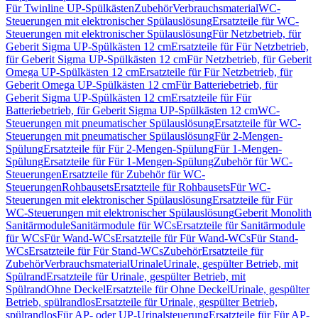
Für Twinline UP-Spülkästen
Zubehör
Verbrauchsmaterial
WC-
Steuerungen mit elektronischer Spülauslösung
Ersatzteile für WC-
Steuerungen mit elektronischer Spülauslösung
Für Netzbetrieb, für
Geberit Sigma UP-Spülkästen 12 cm
Ersatzteile für Für Netzbetrieb,
für Geberit Sigma UP-Spülkästen 12 cm
Für Netzbetrieb, für Geberit
Omega UP-Spülkästen 12 cm
Ersatzteile für Für Netzbetrieb, für
Geberit Omega UP-Spülkästen 12 cm
Für Batteriebetrieb, für
Geberit Sigma UP-Spülkästen 12 cm
Ersatzteile für Für
Batteriebetrieb, für Geberit Sigma UP-Spülkästen 12 cm
WC-
Steuerungen mit pneumatischer Spülauslösung
Ersatzteile für WC-
Steuerungen mit pneumatischer Spülauslösung
Für 2-Mengen-
Spülung
Ersatzteile für Für 2-Mengen-Spülung
Für 1-Mengen-
Spülung
Ersatzteile für Für 1-Mengen-Spülung
Zubehör für WC-
Steuerungen
Ersatzteile für Zubehör für WC-
Steuerungen
Rohbausets
Ersatzteile für Rohbausets
Für WC-
Steuerungen mit elektronischer Spülauslösung
Ersatzteile für Für
WC-Steuerungen mit elektronischer Spülauslösung
Geberit Monolith
Sanitärmodule
Sanitärmodule für WCs
Ersatzteile für Sanitärmodule
für WCs
Für Wand-WCs
Ersatzteile für Für Wand-WCs
Für Stand-
WCs
Ersatzteile für Für Stand-WCs
Zubehör
Ersatzteile für
Zubehör
Verbrauchsmaterial
Urinale
Urinale, gespülter Betrieb, mit
Spülrand
Ersatzteile für Urinale, gespülter Betrieb, mit
Spülrand
Ohne Deckel
Ersatzteile für Ohne Deckel
Urinale, gespülter
Betrieb, spülrandlos
Ersatzteile für Urinale, gespülter Betrieb,
spülrandlos
Für AP- oder UP-Urinalsteuerung
Ersatzteile für Für AP-