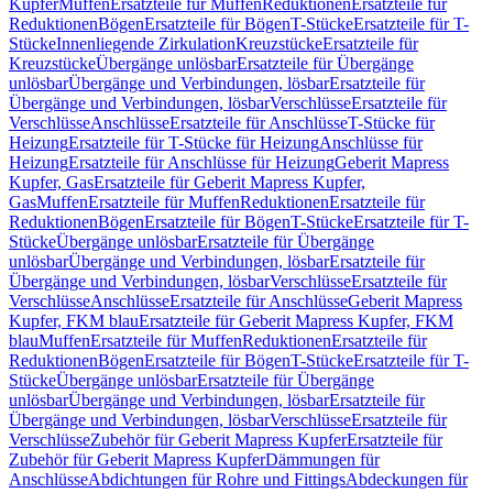
Kupfer
Muffen
Ersatzteile für Muffen
Reduktionen
Ersatzteile für
Reduktionen
Bögen
Ersatzteile für Bögen
T-Stücke
Ersatzteile für T-
Stücke
Innenliegende Zirkulation
Kreuzstücke
Ersatzteile für
Kreuzstücke
Übergänge unlösbar
Ersatzteile für Übergänge
unlösbar
Übergänge und Verbindungen, lösbar
Ersatzteile für
Übergänge und Verbindungen, lösbar
Verschlüsse
Ersatzteile für
Verschlüsse
Anschlüsse
Ersatzteile für Anschlüsse
T-Stücke für
Heizung
Ersatzteile für T-Stücke für Heizung
Anschlüsse für
Heizung
Ersatzteile für Anschlüsse für Heizung
Geberit Mapress
Kupfer, Gas
Ersatzteile für Geberit Mapress Kupfer,
Gas
Muffen
Ersatzteile für Muffen
Reduktionen
Ersatzteile für
Reduktionen
Bögen
Ersatzteile für Bögen
T-Stücke
Ersatzteile für T-
Stücke
Übergänge unlösbar
Ersatzteile für Übergänge
unlösbar
Übergänge und Verbindungen, lösbar
Ersatzteile für
Übergänge und Verbindungen, lösbar
Verschlüsse
Ersatzteile für
Verschlüsse
Anschlüsse
Ersatzteile für Anschlüsse
Geberit Mapress
Kupfer, FKM blau
Ersatzteile für Geberit Mapress Kupfer, FKM
blau
Muffen
Ersatzteile für Muffen
Reduktionen
Ersatzteile für
Reduktionen
Bögen
Ersatzteile für Bögen
T-Stücke
Ersatzteile für T-
Stücke
Übergänge unlösbar
Ersatzteile für Übergänge
unlösbar
Übergänge und Verbindungen, lösbar
Ersatzteile für
Übergänge und Verbindungen, lösbar
Verschlüsse
Ersatzteile für
Verschlüsse
Zubehör für Geberit Mapress Kupfer
Ersatzteile für
Zubehör für Geberit Mapress Kupfer
Dämmungen für
Anschlüsse
Abdichtungen für Rohre und Fittings
Abdeckungen für