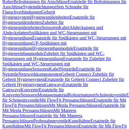
Rohre
Befestigungen für Anschlüsse
Ersatzteile für Befestigungen für
Anschlüsse
Systemdichtungen
Sets Schraube für
Flanschverbindungen
Geberit
Hygienesystem
Hygienespüleinheiten
Ersatzteile für
Hygienespüleinheiten
Zubehör für
Hygienespüleinheiten
Sensoren
Kabel
Abdeckungen und
Abdeckplatten
Spülkästen und WC-Steuerungen mit
Hygienespülung
Ersatzteile für Spülkästen und WC-Steuerungen mit
Hygienespülung
UP-Spülkästen mit
Hygienespülung
Hygieneeinbaumodule
Ersatzteile für
Hygieneeinbaumodule
Zubehör für Spülkästen und WC-
Steuerungen mit Hygienespülung
Ersatzteile für Zubehör für
Spülkästen und WC-Steuerungen mit
Hygienespülung
Sensoren
Kabel
Netzteile
Ersatzteile für
Netzteile
Netzwerkkomponenten
Geberit Connect Zubehör für
Geberit Hygienesystem
Ersatzteile für Geberit Connect Zubehör für
Geberit Hygienesystem
Gateways
Ersatzteile für
Gateways
Konverter
Ersatzteile für
Konverter
Sensoren
Montagematerial
Rohrarmaturen
Schrägsitzventile
E
für Schrägsitzventile
Mit FlowFit Pressanschlüssen
Ersatzteile für Mit
FlowFit Pressanschlüssen
Mit Mepla Pressanschlüssen
Ersatzteile für
Mit Mepla Pressanschlüssen
Mit Mapress
Pressanschlüssen
Ersatzteile für Mit Mapress
Pressanschlüssen
Probenahmeventile
Kugelhähne
Ersatzteile für
Kugelhähne
Mit FlowFit Pressanschlüssen
Ersatzteile für Mit FlowFit