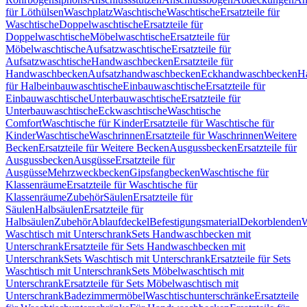
für Löthülsen
Waschplatz
Waschtische
Waschtische
Ersatzteile für
Waschtische
Doppelwaschtische
Ersatzteile für
Doppelwaschtische
Möbelwaschtische
Ersatzteile für
Möbelwaschtische
Aufsatzwaschtische
Ersatzteile für
Aufsatzwaschtische
Handwaschbecken
Ersatzteile für
Handwaschbecken
Aufsatzhandwaschbecken
Eckhandwaschbecken
H
für Halbeinbauwaschtische
Einbauwaschtische
Ersatzteile für
Einbauwaschtische
Unterbauwaschtische
Ersatzteile für
Unterbauwaschtische
Eckwaschtische
Waschtische
Comfort
Waschtische für Kinder
Ersatzteile für Waschtische für
Kinder
Waschtische
Waschrinnen
Ersatzteile für Waschrinnen
Weitere
Becken
Ersatzteile für Weitere Becken
Ausgussbecken
Ersatzteile für
Ausgussbecken
Ausgüsse
Ersatzteile für
Ausgüsse
Mehrzweckbecken
Gipsfangbecken
Waschtische für
Klassenräume
Ersatzteile für Waschtische für
Klassenräume
Zubehör
Säulen
Ersatzteile für
Säulen
Halbsäulen
Ersatzteile für
Halbsäulen
Zubehör
Ablaufdeckel
Befestigungsmaterial
Dekorblenden
W
Waschtisch mit Unterschrank
Sets Handwaschbecken mit
Unterschrank
Ersatzteile für Sets Handwaschbecken mit
Unterschrank
Sets Waschtisch mit Unterschrank
Ersatzteile für Sets
Waschtisch mit Unterschrank
Sets Möbelwaschtisch mit
Unterschrank
Ersatzteile für Sets Möbelwaschtisch mit
Unterschrank
Badezimmermöbel
Waschtischunterschränke
Ersatzteile