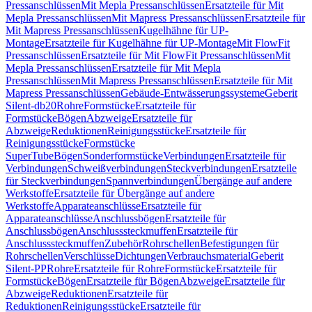
Pressanschlüssen
Mit Mepla Pressanschlüssen
Ersatzteile für Mit
Mepla Pressanschlüssen
Mit Mapress Pressanschlüssen
Ersatzteile für
Mit Mapress Pressanschlüssen
Kugelhähne für UP-
Montage
Ersatzteile für Kugelhähne für UP-Montage
Mit FlowFit
Pressanschlüssen
Ersatzteile für Mit FlowFit Pressanschlüssen
Mit
Mepla Pressanschlüssen
Ersatzteile für Mit Mepla
Pressanschlüssen
Mit Mapress Pressanschlüssen
Ersatzteile für Mit
Mapress Pressanschlüssen
Gebäude-Entwässerungssysteme
Geberit
Silent-db20
Rohre
Formstücke
Ersatzteile für
Formstücke
Bögen
Abzweige
Ersatzteile für
Abzweige
Reduktionen
Reinigungsstücke
Ersatzteile für
Reinigungsstücke
Formstücke
SuperTube
Bögen
Sonderformstücke
Verbindungen
Ersatzteile für
Verbindungen
Schweißverbindungen
Steckverbindungen
Ersatzteile
für Steckverbindungen
Spannverbindungen
Übergänge auf andere
Werkstoffe
Ersatzteile für Übergänge auf andere
Werkstoffe
Apparateanschlüsse
Ersatzteile für
Apparateanschlüsse
Anschlussbögen
Ersatzteile für
Anschlussbögen
Anschlusssteckmuffen
Ersatzteile für
Anschlusssteckmuffen
Zubehör
Rohrschellen
Befestigungen für
Rohrschellen
Verschlüsse
Dichtungen
Verbrauchsmaterial
Geberit
Silent-PP
Rohre
Ersatzteile für Rohre
Formstücke
Ersatzteile für
Formstücke
Bögen
Ersatzteile für Bögen
Abzweige
Ersatzteile für
Abzweige
Reduktionen
Ersatzteile für
Reduktionen
Reinigungsstücke
Ersatzteile für