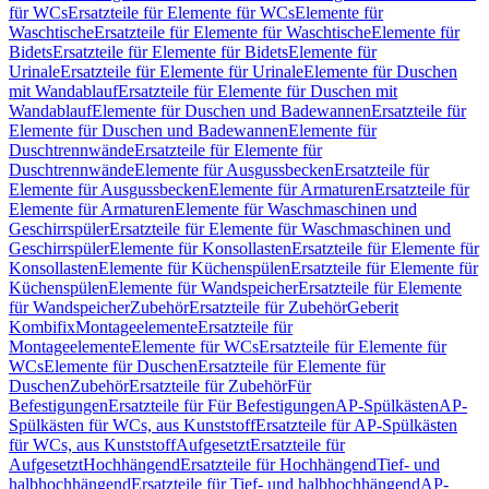
für WCs
Ersatzteile für Elemente für WCs
Elemente für
Waschtische
Ersatzteile für Elemente für Waschtische
Elemente für
Bidets
Ersatzteile für Elemente für Bidets
Elemente für
Urinale
Ersatzteile für Elemente für Urinale
Elemente für Duschen
mit Wandablauf
Ersatzteile für Elemente für Duschen mit
Wandablauf
Elemente für Duschen und Badewannen
Ersatzteile für
Elemente für Duschen und Badewannen
Elemente für
Duschtrennwände
Ersatzteile für Elemente für
Duschtrennwände
Elemente für Ausgussbecken
Ersatzteile für
Elemente für Ausgussbecken
Elemente für Armaturen
Ersatzteile für
Elemente für Armaturen
Elemente für Waschmaschinen und
Geschirrspüler
Ersatzteile für Elemente für Waschmaschinen und
Geschirrspüler
Elemente für Konsollasten
Ersatzteile für Elemente für
Konsollasten
Elemente für Küchenspülen
Ersatzteile für Elemente für
Küchenspülen
Elemente für Wandspeicher
Ersatzteile für Elemente
für Wandspeicher
Zubehör
Ersatzteile für Zubehör
Geberit
Kombifix
Montageelemente
Ersatzteile für
Montageelemente
Elemente für WCs
Ersatzteile für Elemente für
WCs
Elemente für Duschen
Ersatzteile für Elemente für
Duschen
Zubehör
Ersatzteile für Zubehör
Für
Befestigungen
Ersatzteile für Für Befestigungen
AP-Spülkästen
AP-
Spülkästen für WCs, aus Kunststoff
Ersatzteile für AP-Spülkästen
für WCs, aus Kunststoff
Aufgesetzt
Ersatzteile für
Aufgesetzt
Hochhängend
Ersatzteile für Hochhängend
Tief- und
halbhochhängend
Ersatzteile für Tief- und halbhochhängend
AP-