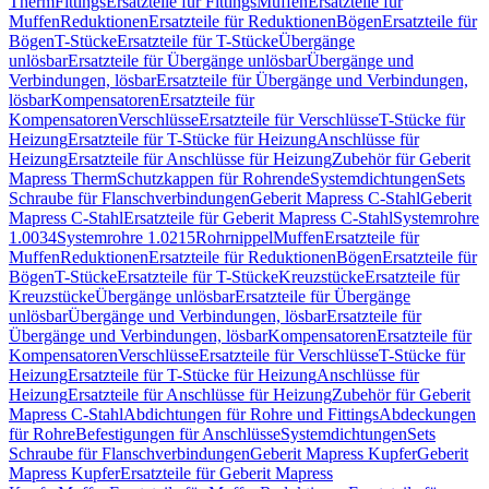
Therm
Fittings
Ersatzteile für Fittings
Muffen
Ersatzteile für
Muffen
Reduktionen
Ersatzteile für Reduktionen
Bögen
Ersatzteile für
Bögen
T-Stücke
Ersatzteile für T-Stücke
Übergänge
unlösbar
Ersatzteile für Übergänge unlösbar
Übergänge und
Verbindungen, lösbar
Ersatzteile für Übergänge und Verbindungen,
lösbar
Kompensatoren
Ersatzteile für
Kompensatoren
Verschlüsse
Ersatzteile für Verschlüsse
T-Stücke für
Heizung
Ersatzteile für T-Stücke für Heizung
Anschlüsse für
Heizung
Ersatzteile für Anschlüsse für Heizung
Zubehör für Geberit
Mapress Therm
Schutzkappen für Rohrende
Systemdichtungen
Sets
Schraube für Flanschverbindungen
Geberit Mapress C-Stahl
Geberit
Mapress C-Stahl
Ersatzteile für Geberit Mapress C-Stahl
Systemrohre
1.0034
Systemrohre 1.0215
Rohrnippel
Muffen
Ersatzteile für
Muffen
Reduktionen
Ersatzteile für Reduktionen
Bögen
Ersatzteile für
Bögen
T-Stücke
Ersatzteile für T-Stücke
Kreuzstücke
Ersatzteile für
Kreuzstücke
Übergänge unlösbar
Ersatzteile für Übergänge
unlösbar
Übergänge und Verbindungen, lösbar
Ersatzteile für
Übergänge und Verbindungen, lösbar
Kompensatoren
Ersatzteile für
Kompensatoren
Verschlüsse
Ersatzteile für Verschlüsse
T-Stücke für
Heizung
Ersatzteile für T-Stücke für Heizung
Anschlüsse für
Heizung
Ersatzteile für Anschlüsse für Heizung
Zubehör für Geberit
Mapress C-Stahl
Abdichtungen für Rohre und Fittings
Abdeckungen
für Rohre
Befestigungen für Anschlüsse
Systemdichtungen
Sets
Schraube für Flanschverbindungen
Geberit Mapress Kupfer
Geberit
Mapress Kupfer
Ersatzteile für Geberit Mapress