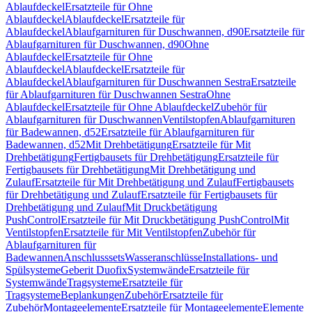
Ablaufdeckel
Ersatzteile für Ohne
Ablaufdeckel
Ablaufdeckel
Ersatzteile für
Ablaufdeckel
Ablaufgarnituren für Duschwannen, d90
Ersatzteile für
Ablaufgarnituren für Duschwannen, d90
Ohne
Ablaufdeckel
Ersatzteile für Ohne
Ablaufdeckel
Ablaufdeckel
Ersatzteile für
Ablaufdeckel
Ablaufgarnituren für Duschwannen Sestra
Ersatzteile
für Ablaufgarnituren für Duschwannen Sestra
Ohne
Ablaufdeckel
Ersatzteile für Ohne Ablaufdeckel
Zubehör für
Ablaufgarnituren für Duschwannen
Ventilstopfen
Ablaufgarnituren
für Badewannen, d52
Ersatzteile für Ablaufgarnituren für
Badewannen, d52
Mit Drehbetätigung
Ersatzteile für Mit
Drehbetätigung
Fertigbausets für Drehbetätigung
Ersatzteile für
Fertigbausets für Drehbetätigung
Mit Drehbetätigung und
Zulauf
Ersatzteile für Mit Drehbetätigung und Zulauf
Fertigbausets
für Drehbetätigung und Zulauf
Ersatzteile für Fertigbausets für
Drehbetätigung und Zulauf
Mit Druckbetätigung
PushControl
Ersatzteile für Mit Druckbetätigung PushControl
Mit
Ventilstopfen
Ersatzteile für Mit Ventilstopfen
Zubehör für
Ablaufgarnituren für
Badewannen
Anschlusssets
Wasseranschlüsse
Installations- und
Spülsysteme
Geberit Duofix
Systemwände
Ersatzteile für
Systemwände
Tragsysteme
Ersatzteile für
Tragsysteme
Beplankungen
Zubehör
Ersatzteile für
Zubehör
Montageelemente
Ersatzteile für Montageelemente
Elemente