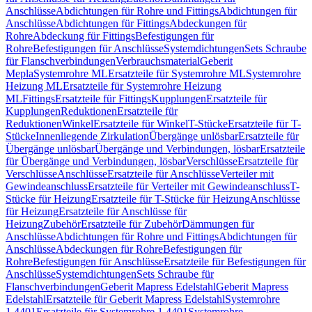
Anschlüsse
Abdichtungen für Rohre und Fittings
Abdichtungen für
Anschlüsse
Abdichtungen für Fittings
Abdeckungen für
Rohre
Abdeckung für Fittings
Befestigungen für
Rohre
Befestigungen für Anschlüsse
Systemdichtungen
Sets Schraube
für Flanschverbindungen
Verbrauchsmaterial
Geberit
Mepla
Systemrohre ML
Ersatzteile für Systemrohre ML
Systemrohre
Heizung ML
Ersatzteile für Systemrohre Heizung
ML
Fittings
Ersatzteile für Fittings
Kupplungen
Ersatzteile für
Kupplungen
Reduktionen
Ersatzteile für
Reduktionen
Winkel
Ersatzteile für Winkel
T-Stücke
Ersatzteile für T-
Stücke
Innenliegende Zirkulation
Übergänge unlösbar
Ersatzteile für
Übergänge unlösbar
Übergänge und Verbindungen, lösbar
Ersatzteile
für Übergänge und Verbindungen, lösbar
Verschlüsse
Ersatzteile für
Verschlüsse
Anschlüsse
Ersatzteile für Anschlüsse
Verteiler mit
Gewindeanschluss
Ersatzteile für Verteiler mit Gewindeanschluss
T-
Stücke für Heizung
Ersatzteile für T-Stücke für Heizung
Anschlüsse
für Heizung
Ersatzteile für Anschlüsse für
Heizung
Zubehör
Ersatzteile für Zubehör
Dämmungen für
Anschlüsse
Abdichtungen für Rohre und Fittings
Abdichtungen für
Anschlüsse
Abdeckungen für Rohre
Befestigungen für
Rohre
Befestigungen für Anschlüsse
Ersatzteile für Befestigungen für
Anschlüsse
Systemdichtungen
Sets Schraube für
Flanschverbindungen
Geberit Mapress Edelstahl
Geberit Mapress
Edelstahl
Ersatzteile für Geberit Mapress Edelstahl
Systemrohre
1.4401
Ersatzteile für Systemrohre 1.4401
Systemrohre