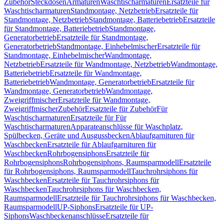
Zubehör
Steckdosen
Armaturen
Waschtischarmaturen
Ersatzteile für
Waschtischarmaturen
Standmontage, Netzbetrieb
Ersatzteile für
Standmontage, Netzbetrieb
Standmontage, Batteriebetrieb
Ersatzteile
für Standmontage, Batteriebetrieb
Standmontage,
Generatorbetrieb
Ersatzteile für Standmontage,
Generatorbetrieb
Standmontage, Einhebelmischer
Ersatzteile für
Standmontage, Einhebelmischer
Wandmontage,
Netzbetrieb
Ersatzteile für Wandmontage, Netzbetrieb
Wandmontage,
Batteriebetrieb
Ersatzteile für Wandmontage,
Batteriebetrieb
Wandmontage, Generatorbetrieb
Ersatzteile für
Wandmontage, Generatorbetrieb
Wandmontage,
Zweigriffmischer
Ersatzteile für Wandmontage,
Zweigriffmischer
Zubehör
Ersatzteile für Zubehör
Für
Waschtischarmaturen
Ersatzteile für Für
Waschtischarmaturen
Apparateanschlüsse für Waschplatz,
Spülbecken, Geräte und Ausgussbecken
Ablaufgarnituren für
Waschbecken
Ersatzteile für Ablaufgarnituren für
Waschbecken
Rohrbogensiphons
Ersatzteile für
Rohrbogensiphons
Rohrbogensiphons, Raumsparmodell
Ersatzteile
für Rohrbogensiphons, Raumsparmodell
Tauchrohrsiphons für
Waschbecken
Ersatzteile für Tauchrohrsiphons für
Waschbecken
Tauchrohrsiphons für Waschbecken,
Raumsparmodell
Ersatzteile für Tauchrohrsiphons für Waschbecken,
Raumsparmodell
UP-Siphons
Ersatzteile für UP-
Siphons
Waschbeckenanschlüsse
Ersatzteile für