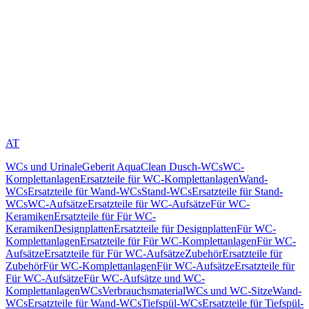
AT
WCs und Urinale
Geberit AquaClean Dusch-WCs
WC-
Komplettanlagen
Ersatzteile für WC-Komplettanlagen
Wand-
WCs
Ersatzteile für Wand-WCs
Stand-WCs
Ersatzteile für Stand-
WCs
WC-Aufsätze
Ersatzteile für WC-Aufsätze
Für WC-
Keramiken
Ersatzteile für Für WC-
Keramiken
Designplatten
Ersatzteile für Designplatten
Für WC-
Komplettanlagen
Ersatzteile für Für WC-Komplettanlagen
Für WC-
Aufsätze
Ersatzteile für Für WC-Aufsätze
Zubehör
Ersatzteile für
Zubehör
Für WC-Komplettanlagen
Für WC-Aufsätze
Ersatzteile für
Für WC-Aufsätze
Für WC-Aufsätze und WC-
Komplettanlagen
WCs
Verbrauchsmaterial
WCs und WC-Sitze
Wand-
WCs
Ersatzteile für Wand-WCs
Tiefspül-WCs
Ersatzteile für Tiefspül-