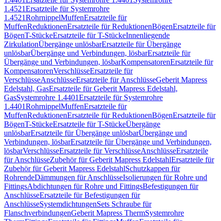
1.4521
Ersatzteile für Systemrohre
1.4521
Rohrnippel
Muffen
Ersatzteile für
Muffen
Reduktionen
Ersatzteile für Reduktionen
Bögen
Ersatzteile für
Bögen
T-Stücke
Ersatzteile für T-Stücke
Innenliegende
Zirkulation
Übergänge unlösbar
Ersatzteile für Übergänge
unlösbar
Übergänge und Verbindungen, lösbar
Ersatzteile für
Übergänge und Verbindungen, lösbar
Kompensatoren
Ersatzteile für
Kompensatoren
Verschlüsse
Ersatzteile für
Verschlüsse
Anschlüsse
Ersatzteile für Anschlüsse
Geberit Mapress
Edelstahl, Gas
Ersatzteile für Geberit Mapress Edelstahl,
Gas
Systemrohre 1.4401
Ersatzteile für Systemrohre
1.4401
Rohrnippel
Muffen
Ersatzteile für
Muffen
Reduktionen
Ersatzteile für Reduktionen
Bögen
Ersatzteile für
Bögen
T-Stücke
Ersatzteile für T-Stücke
Übergänge
unlösbar
Ersatzteile für Übergänge unlösbar
Übergänge und
Verbindungen, lösbar
Ersatzteile für Übergänge und Verbindungen,
lösbar
Verschlüsse
Ersatzteile für Verschlüsse
Anschlüsse
Ersatzteile
für Anschlüsse
Zubehör für Geberit Mapress Edelstahl
Ersatzteile für
Zubehör für Geberit Mapress Edelstahl
Schutzkappen für
Rohrende
Dämmungen für Anschlüsse
Isolierungen für Rohre und
Fittings
Abdichtungen für Rohre und Fittings
Befestigungen für
Anschlüsse
Ersatzteile für Befestigungen für
Anschlüsse
Systemdichtungen
Sets Schraube für
Flanschverbindungen
Geberit Mapress Therm
Systemrohre