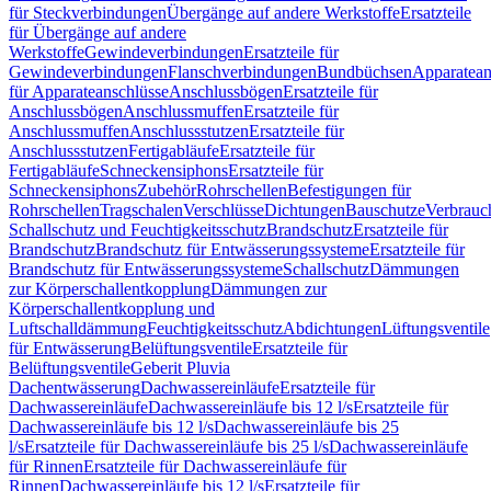
für Steckverbindungen
Übergänge auf andere Werkstoffe
Ersatzteile
für Übergänge auf andere
Werkstoffe
Gewindeverbindungen
Ersatzteile für
Gewindeverbindungen
Flanschverbindungen
Bundbüchsen
Apparatean
für Apparateanschlüsse
Anschlussbögen
Ersatzteile für
Anschlussbögen
Anschlussmuffen
Ersatzteile für
Anschlussmuffen
Anschlussstutzen
Ersatzteile für
Anschlussstutzen
Fertigabläufe
Ersatzteile für
Fertigabläufe
Schneckensiphons
Ersatzteile für
Schneckensiphons
Zubehör
Rohrschellen
Befestigungen für
Rohrschellen
Tragschalen
Verschlüsse
Dichtungen
Bauschutze
Verbrauc
Schallschutz und Feuchtigkeitsschutz
Brandschutz
Ersatzteile für
Brandschutz
Brandschutz für Entwässerungssysteme
Ersatzteile für
Brandschutz für Entwässerungssysteme
Schallschutz
Dämmungen
zur Körperschallentkopplung
Dämmungen zur
Körperschallentkopplung und
Luftschalldämmung
Feuchtigkeitsschutz
Abdichtungen
Lüftungsventile
für Entwässerung
Belüftungsventile
Ersatzteile für
Belüftungsventile
Geberit Pluvia
Dachentwässerung
Dachwassereinläufe
Ersatzteile für
Dachwassereinläufe
Dachwassereinläufe bis 12 l/s
Ersatzteile für
Dachwassereinläufe bis 12 l/s
Dachwassereinläufe bis 25
l/s
Ersatzteile für Dachwassereinläufe bis 25 l/s
Dachwassereinläufe
für Rinnen
Ersatzteile für Dachwassereinläufe für
Rinnen
Dachwassereinläufe bis 12 l/s
Ersatzteile für