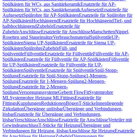
Spülkästen für WCs, aus Sanitärkeramik
Ersatzteile für AP-
Spülkästen für WCs, aus Sanitärkeramik
Aufgesetzt
Ersatzteile für
Aufgesetzt
Spülrohre für AP-Spülkästen
Ersatzteile für Spülrohre für
AP-Spülkästen
Hochhängend
Ersatzteile für Hochhängend
Tief- und
halbhochhängend
Zubehör
Ersatzteile für
Zubehör
Anschlüsse
Ersatzteile für Anschlüsse
Manschetten
Nippel,
Rosetten und Staueinsätze
Verbrauchsmaterial
Spülventile
UP-
Spülkästen
Sigma UP-Spülkästen
Ersatzteile für Sigma UP-
Spülkästen
Spülrohre
Zubehör
Füll- und
Spülventile
Füllventile
Ersatzteile für Füllventile
Füllventile für AP-
Spülkästen
Ersatzteile für Füllventile für AP-Spülkästen
Füllventile
für UP-Spülkästen
Ersatzteile für Füllventile für UP-
Spülkästen
Spülventile
Ersatzteile für Spülventile
Spül-Stopp-
Spülung
Ersatzteile für Spül-Stopp-Spülung
1-Mengen-
Spülung
Ersatzteile für 1-Mengen-Spülung
2-Mengen-
Spülung
Ersatzteile für 2-Mengen-
Spülung
Versorgungssysteme
Geberit FlowFit
Systemrohre
ML
Systemrohre Heizung ML
Fittings
Ersatzteile für
Fittings
Kupplungen
Reduktionen
Bögen
T-Stücke
Innenliegende
Zirkulation
Übergänge unlösbar
Übergänge und Verbindungen,
lösbar
Ersatzteile für Übergänge und Verbindungen,
lösbar
Verschlüsse
Anschlüsse
Ersatzteile für Anschlüsse
Verteiler mit
Gewindeanschluss
T-Stücke für Heizung
Übergänge und
Verbindungen für Heizung, lösbar
Anschlüsse für Heizung
Ersatzteile
für Anschlüsse für Heizung
Zubehör
Dämmungen für