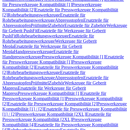
für Presswerkzeuge Kompatibilität [1]
Presswerkzeuge
Kompatibilität [2]
Ersatzteile für Presswerkzeuge Kompatibilität
[2]
Rohrbearbeitungswerkzeuge
Ersatzteile für
Rohrbearbeitungswerkzeuge
Abpressstopfen
Ersatzteile für
Abpressstopfen
Prüfmittel
Zubehör
Ersatzteile für Zubehör
Werkzeuge
für Geberit PushFit
Ersatzteile für Werkzeuge für Geberit
PushFit
Rohrbearbeitungswerkzeuge
Ersatzteile für
Rohrbearbeitungswerkzeuge
Werkzeuge für Geberit
Mepla
Ersatzteile für Werkzeuge für Geberit
Mepla
Handpresswerkzeuge
Ersatzteile für
Handpresswerkzeuge
Presswerkzeuge Kompatibilität [1]
Ersatzteile
für Presswerkzeuge Kompatibilität [1]
Presswerkzeuge
Kompatibilität [2]
Ersatzteile für Presswerkzeuge Kompatibilität
[2]
Rohrbearbeitungswerkzeuge
Ersatzteile für
Rohrbearbeitungswerkzeuge
Abpressstopfen
Ersatzteile für
Abpressstopfen
Prüfmittel
Zubehör
Werkzeuge für Geberit
Mapress
Ersatzteile für Werkzeuge für Geberit
Mapress
Presswerkzeuge Kompatibilität [1]
Ersatzteile für
Presswerkzeuge Kompatibilität [1]
Presswerkzeuge Kompatibilität
[2]
Ersatzteile für Presswerkzeuge Kompatibilität [2]
Presswerkzeuge
Kompatibilität [1] / [2]
Ersatzteile für Presswerkzeuge Kompatibilität
[1] / [2]
Presswerkzeuge Kompatibilität [2XL]
Ersatzteile für
Presswerkzeuge Kompatibilität [2XL]
Presswerkzeuge
Kompatibilität [4]
Ersatzteile für Presswerkzeuge Kompatibilität
[4]
Rohrbearbeitungswerkzeuge
Ersatzteile für