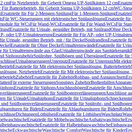
12 cm
Für Netzbetrieb, für Geberit Omega UP-Spülkästen 12 cm
Ersatzt
ür Für Batteriebetrieb, für Geberit Sigma UP-Spülkästen 12 cm
WC-Steue
g
Ersatzteile für Für 2-Mengen-Spülung
Für 1-Mengen-Spülung
Ersatzte
ts
Für WC-Steuerungen mit elektronischer Spülauslösung
Ersatzteile f
ärmodule für WCs
Für Wand-WCs
Ersatzteile für Für Wand-WCs
Für Sta
ülrand
Ersatzteile für Urinale, gespülter Betrieb, mit Spülrand
Ohne Deck
P- oder UP-Urinalsteuerung
Ersatzteile für Für AP- oder UP-Urinalste
 für Urinale, gespülter Betrieb, mit / für Deckel
Spülrandlos
Ersatzteile f
eckel
Ersatzteile für Ohne Deckel
Urinaltrennwände
Ersatzteile für Uri
le für Urinaltrennwände aus Glas
Urinaltrennwände aus Sanitärkeramik
nd Siphonzubehör
Spülrohre, Spülbögen und Übergänge
Ersatzteile fü
schlüsse
Urinalsteuerungen
Unterputz
Ersatzteile für Unterputz
Mit elekt
betrieb
Ersatzteile für Mit elektronischer Spülauslösung, Batteriebetrieb
auslösung, Netzbetrieb
Ersatzteile für Mit elektronischer Spülauslösung,
iebetrieb
Zubehör
Ersatzteile für Zubehör
Rohbau- und Austauschsets
Ers
atten
Für externe Steuerungen
Sonstiges Zubehör
Bedienhilfen
Apparate
Siphons
Ersatzteile für Siphons
Anschlussbögen
Ersatzteile für Anschlu
verlängerungen
Ersatzteile für Spülbogenverlängerungen
Anschlüsse a
ren für Urinale
Urinalsiphons
Ersatzteile für Urinalsiphons
Schneckensip
- und Spülbogenverlängerungen
Ersatzteile für Spülrohr- und Spülbog
fgarnituren für Bidets
Ersatzteile für Ablaufgarnituren für Bidets
Rohrb
schlüsse
Dichtungen
Löthülsen
Ersatzteile für Löthülsen
Waschplatz
Wasc
elwaschtische
Ersatzteile für Möbelwaschtische
Aufsatzwaschtische
Ers
albeinbauwaschtische
Ersatzteile für Halbeinbauwaschtische
Einbauwasc
htische
Eckwaschtische
Waschtische Comfort
Waschtische für Kinder
Ers