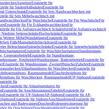
sgussbecken
Ausgüsse
Ersatzteile für
tzteile für Säulen
Halbsäulen
Ersatzteile für
mit Unterschrank
Ersatzteile für Sets Handwaschbecken mit
tzteile für Sets Möbelwaschtisch mit
 Handwaschbecken
Für Waschtische
Ersatzteile für Für Waschtische
Für
ken
Ersatzteile für Für Eckhandwaschbecken
Für
atzteile für Für Aufsatzwaschtisch Schalenform
Für Aufsatzwaschtisch
ür Niedrige Seitenschränke
Hochschränke
Ersatzteile für
für Weitere Möbel
Wandablagen
Ersatzteile für
fe
Sets Füße
Magnettafeln
Steckdosen
Ersatzteile für
ierter Beleuchtung
Spiegelschränke
Ersatzteile für Spiegelschränke
Mit
htischarmaturen
Ersatzteile für Waschtischarmaturen
Standmontage,
, Generatorbetrieb
Ersatzteile für Standmontage,
andmontage, Netzbetrieb
Wandmontage, Batteriebetrieb
Ersatzteile für
er
Ersatzteile für Wandmontage, Zweigriffmischer
Zubehör
Ersatzteile
Ausgussbecken
Ablaufgarnituren für Waschbecken
Ersatzteile für
 Rohrbogensiphons, Raumsparmodell
Tauchrohrsiphons für
rohrsiphons für Waschbecken, Raumsparmodell
UP-Siphons
Ersatzteile
satzteile für
ecken
Ersatzteile für Ablaufgarnituren für
en
Ersatzteile für Anschlussstutzen
Zubehör
Ersatzteile für
ns
Ersatzteile für UP-Siphons
AP-Siphons
Ersatzteile für AP-
n
Siphons
Ersatzteile für Siphons
Anschlussbögen
Ersatzteile für
uschen und Badewannen
Duschen
Bodenentwässerung für
behör für Duschrinnen
Duschbodenabläufe
Ersatzteile für