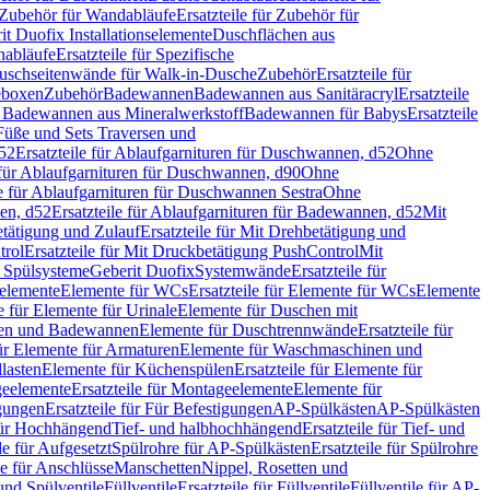
Zubehör für Wandabläufe
Ersatzteile für Zubehör für
t Duofix Installationselemente
Duschflächen aus
nabläufe
Ersatzteile für Spezifische
 Duschseitenwände für Walk-in-Dusche
Zubehör
Ersatzteile für
geboxen
Zubehör
Badewannen
Badewannen aus Sanitäracryl
Ersatzteile
ür Badewannen aus Mineralwerkstoff
Badewannen für Babys
Ersatzteile
s Füße und Sets Traversen und
d52
Ersatzteile für Ablaufgarnituren für Duschwannen, d52
Ohne
e für Ablaufgarnituren für Duschwannen, d90
Ohne
le für Ablaufgarnituren für Duschwannen Sestra
Ohne
en, d52
Ersatzteile für Ablaufgarnituren für Badewannen, d52
Mit
tätigung und Zulauf
Ersatzteile für Mit Drehbetätigung und
trol
Ersatzteile für Mit Druckbetätigung PushControl
Mit
d Spülsysteme
Geberit Duofix
Systemwände
Ersatzteile für
eelemente
Elemente für WCs
Ersatzteile für Elemente für WCs
Elemente
le für Elemente für Urinale
Elemente für Duschen mit
chen und Badewannen
Elemente für Duschtrennwände
Ersatzteile für
für Elemente für Armaturen
Elemente für Waschmaschinen und
llasten
Elemente für Küchenspülen
Ersatzteile für Elemente für
eelemente
Ersatzteile für Montageelemente
Elemente für
gungen
Ersatzteile für Für Befestigungen
AP-Spülkästen
AP-Spülkästen
 für Hochhängend
Tief- und halbhochhängend
Ersatzteile für Tief- und
le für Aufgesetzt
Spülrohre für AP-Spülkästen
Ersatzteile für Spülrohre
le für Anschlüsse
Manschetten
Nippel, Rosetten und
und Spülventile
Füllventile
Ersatzteile für Füllventile
Füllventile für AP-