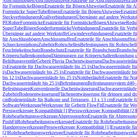
Anschlussbögen
Anschlussstutzen
Ersatzteile für Anschlussstutzen
Zub
für Formstücke
Bögen
Ersatzteile für Bögen
Abzweige
Ersatzteile für 
Formstücke SuperTube
Bögen
Ersatzteile für Bögen
Abzweige
Ersatzte
Steckverbindungen
Krallverbindungen
Übergänge auf andere Werksto
PE
Rohre
Formstücke
Ersatzteile für Formstücke
Bögen
Abzweige
Redu
SuperTube
Bögen
Sonderformstücke
Verbindungen
Ersatzteile für Ver
Übergänge auf andere Werkstoffe
Gewindeverbindungen
Ersatzteile 
für Anschlussbögen
Anschlussmuffen
Ersatzteile für Anschlussmuffen
Schneckensiphons
Zubehör
Rohrschellen
Befestigungen für Rohrschel
Feuchtigkeitsschutz
Brandschutz
Ersatzteile für Brandschutz
Brandschu
Körperschallentkopplung
Dämmungen zur Körperschallentkopplung 
Belüftungsventile
Geberit Pluvia Dachentwässerung
Dachwassereinläu
l/s
Ersatzteile für Dachwassereinläufe bis 25 l/s
Dachwassereinläufe fü
l/s
Dachwassereinläufe bis 25 l/s
Ersatzteile für Dachwassereinläufe bis
bis 12 l/s
Dachwassereinläufe bis 25 l/s
Notüberläufe
Ersatzteile für No
Dachwassereinläufe bis 25 l/s
Befestigungen
Befestigungssystem d40
Befestigungen
Konventionelle Dachentwässerung
Dachwassereinläufe
Zubehör
Bodenentwässerung
Flächenentwässerung für drinnen und d
cm
Bodeneinläufe für Balkone und Terrassen, 13 x 13 cm
Ersatzteile 
Software
Werkzeuge
Werkzeuge für Geberit FlowFit
Ersatzteile für W
Presswerkzeuge Kompatibilität [1]
Presswerkzeuge Kompatibilität [2]
Rohrbearbeitungswerkzeuge
Abpressstopfen
Ersatzteile für Abpressst
PushFit
Rohrbearbeitungswerkzeuge
Ersatzteile für Rohrbearbeitung
Handpresswerkzeuge
Presswerkzeuge Kompatibilität [1]
Ersatzteile f
[2]
Rohrbearbeitungswerkzeuge
Ersatzteile für Rohrbearbeitungswerk