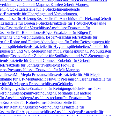
hverbindungen
Geberit Mapress Kupfer
Geberit Mapress
gen
T-Stücke
Ersatzteile für T-Stücke
Innenliegende
bar
Ersatzteile für Übergänge und Verbindungen,
nschlüsse für Heizung
Ersatzteile für Anschlüsse für Heizung
Geberit
n
Ersatzteile für Bögen
T-Stücke
Ersatzteile für T-Stücke
Übergänge
üsse
Ersatzteile für Verschlüsse
Anschlüsse
Ersatzteile für
rsatzteile für Reduktionen
Bögen
Ersatzteile für Bögen
T-
bergänge und Verbindungen, lösbar
Verschlüsse
Ersatzteile für
n für Rohre und Fittings
Abdeckungen für Rohre
Befestigungen für
ienespüleinheiten
Ersatzteile für Hygienespüleinheiten
Zubehör für
r Spülkästen und WC-Steuerungen mit Hygienespülung
UP-Spülkästen
pülung
Ersatzteile für Zubehör für Spülkästen und WC-Steuerungen
stem
Ersatzteile für Geberit Connect Zubehör für Geberit
le
Ersatzteile für Schrägsitzventile
Mit FlowFit
ress Pressanschlüssen
Ersatzteile für Mit Mapress
schlüssen
Mit Mepla Pressanschlüssen
Ersatzteile für Mit Mepla
gelhähne für UP-Montage
Mit FlowFit Pressanschlüssen
Ersatzteile für
le für Mit Mapress Pressanschlüssen
Gebäude-
n
Reinigungsstücke
Ersatzteile für Reinigungsstücke
Formstücke
ckverbindungen
Spannverbindungen
Übergänge auf andere
e für Anschlussbögen
Anschlusssteckmuffen
Ersatzteile für
re
Ersatzteile für Rohre
Formstücke
Ersatzteile für
ile für Reinigungsstücke
Verbindungen
Ersatzteile für
rsatzteile für Apparateanschlüsse
Anschlussbögen
Ersatzteile für