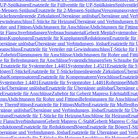
r UP-Spülkästen
Ersatzteile für Füllventile für UP-Spülkästen
Spülventile
-Mengen-Spülung
Ersatzteile für 2-Mengen-Spülung
Versorgungssyste
ücke
Innenliegende Zirkulation
Übergänge unlösbar
Übergänge und Verb
Gewindeanschluss
T-Stücke für Heizung
Übergänge und Verbindungen fü
hre und Fittings
Abdichtungen für Anschlüsse
Abdichtungen für Fitting
für Flanschverbindungen
Verbrauchsmaterial
Geberit Mepla
Systemrohr
tings
Kupplungen
Ersatzteile für Kupplungen
Reduktionen
Ersatzteile fü
Übergänge unlösbar
Übergänge und Verbindungen, lösbar
Ersatzteile fü
deanschluss
Ersatzteile für Verteiler mit Gewindeanschluss
T-Stücke für 
r Zubehör
Dämmungen für Anschlüsse
Abdichtungen für Rohre und Fitti
ile für Befestigungen für Anschlüsse
Systemdichtungen
Sets Schraube fü
1
Ersatzteile für Systemrohre 1.4401
Systemrohre 1.4521
Ersatzteile für
 Bögen
T-Stücke
Ersatzteile für T-Stücke
Innenliegende Zirkulation
Übergä
sbar
Kompensatoren
Ersatzteile für Kompensatoren
Verschlüsse
Ersatztei
Systemrohre 1.4401
Ersatzteile für Systemrohre 1.4401
Rohrnippel
Muff
ücke
Übergänge unlösbar
Ersatzteile für Übergänge unlösbar
Übergänge u
e
Ersatzteile für Anschlüsse
Zubehör für Geberit Mapress Edelstahl
Ersat
ings
Abdichtungen für Rohre und Fittings
Befestigungen für Anschlüsse
re Therm
Fittings
Ersatzteile für Fittings
Muffen
Ersatzteile für Muffen
Re
ergänge unlösbar
Übergänge und Verbindungen, lösbar
Ersatzteile für Ü
eizung
Ersatzteile für T-Stücke für Heizung
Anschlüsse für Heizung
Ersat
ür Flanschverbindungen
Geberit Mapress C-Stahl
Geberit Mapress C-Sta
eduktionen
Ersatzteile für Reduktionen
Bögen
Ersatzteile für Bögen
T-St
ergänge und Verbindungen, lösbar
Ersatzteile für Übergänge und Verb
eizung
Ersatzteile für T-Stücke für Heizung
Anschlüsse für Heizung
Ersat