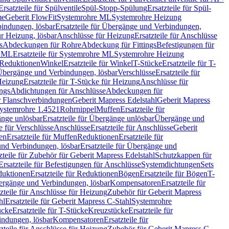
Ersatzteile für Spülventile
Spül-Stopp-Spülung
Ersatzteile für Spül-
me
Geberit FlowFit
Systemrohre ML
Systemrohre Heizung
indungen, lösbar
Ersatzteile für Übergänge und Verbindungen,
r Heizung, lösbar
Anschlüsse für Heizung
Ersatzteile für Anschlüsse
s
Abdeckungen für Rohre
Abdeckung für Fittings
Befestigungen für
e ML
Ersatzteile für Systemrohre ML
Systemrohre Heizung
r Reduktionen
Winkel
Ersatzteile für Winkel
T-Stücke
Ersatzteile für T-
r Übergänge und Verbindungen, lösbar
Verschlüsse
Ersatzteile für
Heizung
Ersatzteile für T-Stücke für Heizung
Anschlüsse für
ngs
Abdichtungen für Anschlüsse
Abdeckungen für
r Flanschverbindungen
Geberit Mapress Edelstahl
Geberit Mapress
 Systemrohre 1.4521
Rohrnippel
Muffen
Ersatzteile für
nge unlösbar
Ersatzteile für Übergänge unlösbar
Übergänge und
le für Verschlüsse
Anschlüsse
Ersatzteile für Anschlüsse
Geberit
en
Ersatzteile für Muffen
Reduktionen
Ersatzteile für
nd Verbindungen, lösbar
Ersatzteile für Übergänge und
zteile für Zubehör für Geberit Mapress Edelstahl
Schutzkappen für
Ersatzteile für Befestigungen für Anschlüsse
Systemdichtungen
Sets
duktionen
Ersatzteile für Reduktionen
Bögen
Ersatzteile für Bögen
T-
bergänge und Verbindungen, lösbar
Kompensatoren
Ersatzteile für
zteile für Anschlüsse für Heizung
Zubehör für Geberit Mapress
hl
Ersatzteile für Geberit Mapress C-Stahl
Systemrohre
ücke
Ersatzteile für T-Stücke
Kreuzstücke
Ersatzteile für
indungen, lösbar
Kompensatoren
Ersatzteile für
zteile für Anschlüsse für Heizung
Zubehör für Geberit Mapress C-