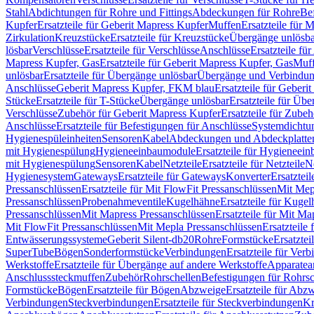
Stahl
Abdichtungen für Rohre und Fittings
Abdeckungen für Rohre
Be
Kupfer
Ersatzteile für Geberit Mapress Kupfer
Muffen
Ersatzteile für 
Zirkulation
Kreuzstücke
Ersatzteile für Kreuzstücke
Übergänge unlösba
lösbar
Verschlüsse
Ersatzteile für Verschlüsse
Anschlüsse
Ersatzteile fü
Mapress Kupfer, Gas
Ersatzteile für Geberit Mapress Kupfer, Gas
Muf
unlösbar
Ersatzteile für Übergänge unlösbar
Übergänge und Verbindun
Anschlüsse
Geberit Mapress Kupfer, FKM blau
Ersatzteile für Geber
Stücke
Ersatzteile für T-Stücke
Übergänge unlösbar
Ersatzteile für Üb
Verschlüsse
Zubehör für Geberit Mapress Kupfer
Ersatzteile für Zube
Anschlüsse
Ersatzteile für Befestigungen für Anschlüsse
Systemdichtu
Hygienespüleinheiten
Sensoren
Kabel
Abdeckungen und Abdeckplatte
mit Hygienespülung
Hygieneeinbaumodule
Ersatzteile für Hygieneei
mit Hygienespülung
Sensoren
Kabel
Netzteile
Ersatzteile für Netzteile
N
Hygienesystem
Gateways
Ersatzteile für Gateways
Konverter
Ersatzteil
Pressanschlüssen
Ersatzteile für Mit FlowFit Pressanschlüssen
Mit Mep
Pressanschlüssen
Probenahmeventile
Kugelhähne
Ersatzteile für Kuge
Pressanschlüssen
Mit Mapress Pressanschlüssen
Ersatzteile für Mit Ma
Mit FlowFit Pressanschlüssen
Mit Mepla Pressanschlüssen
Ersatzteile
Entwässerungssysteme
Geberit Silent-db20
Rohre
Formstücke
Ersatztei
SuperTube
Bögen
Sonderformstücke
Verbindungen
Ersatzteile für Ver
Werkstoffe
Ersatzteile für Übergänge auf andere Werkstoffe
Apparatea
Anschlusssteckmuffen
Zubehör
Rohrschellen
Befestigungen für Rohrsc
Formstücke
Bögen
Ersatzteile für Bögen
Abzweige
Ersatzteile für Abz
Verbindungen
Steckverbindungen
Ersatzteile für Steckverbindungen
Kr