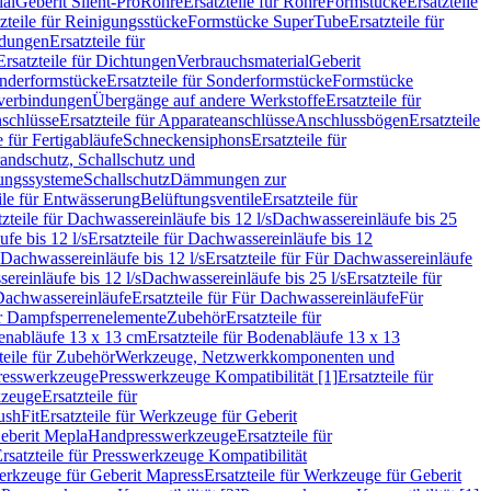
ial
Geberit Silent-Pro
Rohre
Ersatzteile für Rohre
Formstücke
Ersatzteile
zteile für Reinigungsstücke
Formstücke SuperTube
Ersatzteile für
ndungen
Ersatzteile für
Ersatzteile für Dichtungen
Verbrauchsmaterial
Geberit
nderformstücke
Ersatzteile für Sonderformstücke
Formstücke
ckverbindungen
Übergänge auf andere Werkstoffe
Ersatzteile für
schlüsse
Ersatzteile für Apparateanschlüsse
Anschlussbögen
Ersatzteile
e für Fertigabläufe
Schneckensiphons
Ersatzteile für
andschutz, Schallschutz und
rungssysteme
Schallschutz
Dämmungen zur
ile für Entwässerung
Belüftungsventile
Ersatzteile für
tzteile für Dachwassereinläufe bis 12 l/s
Dachwassereinläufe bis 25
fe bis 12 l/s
Ersatzteile für Dachwassereinläufe bis 12
Dachwassereinläufe bis 12 l/s
Ersatzteile für Für Dachwassereinläufe
ereinläufe bis 12 l/s
Dachwassereinläufe bis 25 l/s
Ersatzteile für
Dachwassereinläufe
Ersatzteile für Für Dachwassereinläufe
Für
für Dampfsperrenelemente
Zubehör
Ersatzteile für
nabläufe 13 x 13 cm
Ersatzteile für Bodenabläufe 13 x 13
teile für Zubehör
Werkzeuge, Netzwerkkomponenten und
presswerkzeuge
Presswerkzeuge Kompatibilität [1]
Ersatzteile für
kzeuge
Ersatzteile für
ushFit
Ersatzteile für Werkzeuge für Geberit
Geberit Mepla
Handpresswerkzeuge
Ersatzteile für
rsatzteile für Presswerkzeuge Kompatibilität
rkzeuge für Geberit Mapress
Ersatzteile für Werkzeuge für Geberit