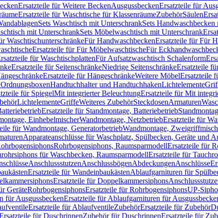
Becken
Ersatzteile für Weitere Becken
Ausgussbecken
Ersatzteile für Au
nräume
Ersatzteile für Waschtische für Klassenräume
Zubehör
Säulen
Ersa
andablagen
Sets Waschtisch mit Unterschrank
Sets Handwaschbecken 
aschtisch mit Unterschrank
Sets Möbelwaschtisch mit Unterschrank
Ersa
für Waschtischunterschränke
Für Handwaschbecken
Ersatzteile für Für
aschtische
Ersatzteile für Für Möbelwaschtische
Für Eckhandwaschbec
rsatzteile für Waschtischplatten
Für Aufsatzwaschtisch Schalenform
Ers
änke
Ersatzteile für Seitenschränke
Niedrige Seitenschränke
Ersatzteile f
ängeschränke
Ersatzteile für Hängeschränke
Weitere Möbel
Ersatzteile 
d Ordnungsboxen
Handtuchhalter und Handtuchhaken
Lichtelemente
Grif
tzteile für Spiegel
Mit integrierter Beleuchtung
Ersatzteile für Mit integr
behör
Lichtelemente
Griffe
Weiteres Zubehör
Steckdosen
Armaturen
Wasc
tteriebetrieb
Ersatzteile für Standmontage, Batteriebetrieb
Standmontage
dmontage, Einhebelmischer
Wandmontage, Netzbetrieb
Ersatzteile für W
teile für Wandmontage, Generatorbetrieb
Wandmontage, Zweigriffmisch
rmaturen
Apparateanschlüsse für Waschplatz, Spülbecken, Geräte und 
 Rohrbogensiphons
Rohrbogensiphons, Raumsparmodell
Ersatzteile für
rohrsiphons für Waschbecken, Raumsparmodell
Ersatzteile für Tauch
nschlüsse
Anschlussstutzen
Anschlussbögen
Abdeckungen
Anschlüsse
Er
aukästen
Ersatzteile für Wandeinbaukästen
Ablaufgarnituren für Spülb
elkammersiphons
Ersatzteile für Doppelkammersiphons
Anschlussstutz
für Geräte
Rohrbogensiphons
Ersatzteile für Rohrbogensiphons
UP-Sipho
en für Ausgussbecken
Ersatzteile für Ablaufgarnituren für Ausgussbecke
ufventile
Ersatzteile für Ablaufventile
Zubehör
Ersatzteile für Zubehör
D
Ersatzteile für Duschrinnen
Zubehör für Duschrinnen
Ersatzteile für Zu