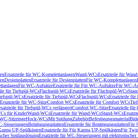
en
Ersatzteile für WC-Komplettanlagen
Wand-WCs
Ersatzteile für Wa
ken
Designplatten
Ersatzteile für Designplatten
Für WC-Komplettanlagen
tanlagen
Für WC-Aufsätze
Ersatzteile für Für WC-Aufsätze
Für WC-Au
eile für Tiefspül-WCs
Flachspül-WCs
Ersatzteile für Flachspül-WCs
Stan
iefspül-WCs
Ersatzteile für Tiefspül-WCs
Flachspül-WCs
Ersatzteile fü
Ersatzteile für WC-Sitze
Comfort WCs
Ersatzteile für Comfort WCs
Tie
rsatzteile für Tiefspül-WCs verlängert
Comfort WC-Sitze
Ersatzteile fü
WCs für Kinder
Wand-WCs
Ersatzteile für Wand-WCs
Stand-WCs
Ersatzt
r WC-Sitzringe
Hock-WCs
Mit Spülung
Zubehör
Befestigungsmaterial
Bide
C-Steuerungen
Betätigungsplatten
Ersatzteile für Betätigungsplatten
Für 
Kappa UP-Spülkästen
Ersatzteile für Für Kappa UP-Spülkästen
Für Twin
scher Spülauslösung
Ersatzteile für WC-Steuerungen mit elektronischer