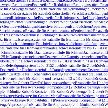
ehör
Rohrschellen
Verschlüsse
Dichtungen
Schutzdeckel
Verbrauchsmater
Abzweige
Reduktionen
Ersatzteile für Reduktionen
Reinigungsstücke
Ersat
ile für Abzweige
Verbindungen
Ersatzteile für Verbindungen
Steckverbi
ffe
Zubehör
Ersatzteile für Zubehör
Rohrschellen
Verschlüsse
Dichtungen
ktionen
Reinigungsstücke
Ersatzteile für Reinigungsstücke
Übergänge
So
bindungen
Schweißverbindungen
Steckverbindungen
Ersatzteile für Ste
für Gewindeverbindungen
Flanschverbindungen
Bundbüchsen
Apparatean
Anschlussstutzen
Ersatzteile für Anschlussstutzen
Fertigabläufe
Ersatzteil
len
Tragschalen
Verschlüsse
Dichtungen
Bauschutze
Verbrauchsmaterial
Br
tz für Entwässerungssysteme
Ersatzteile für Brandschutz für Entwässe
und Luftschalldämmung
Feuchtigkeitsschutz
Abdichtungen
Lüftungsvent
fe
Ersatzteile für Dachwassereinläufe
Dachwassereinläufe bis 12 l/s
Ersa
r Rinnen
Ersatzteile für Dachwassereinläufe für Rinnen
Dachwassereinläu
 25 l/s
Dampfsperrenelemente
Ersatzteile für Dampfsperrenelemente
Für 
tüberläufe
Für Dachwassereinläufe bis 12 l/s
Ersatzteile für Für Dachwass
–200
Befestigungssystem d250–315
Zubehör
Ersatzteile für Zubehör
Für 
Ersatzteile für Dachwassereinläufe
Dampfsperrenelemente
Ersatzteile 
raußen
Ersatzteile für Flächenentwässerung für drinnen und draußen
Bode
für Bodeneinläufe für Balkone und Terrassen, 13 x 13 cm
Zubehör
Ersatz
erkzeuge für Geberit FlowFit
Handpresswerkzeuge
Ersatzteile für Hand
Ersatzteile für Presswerkzeuge Kompatibilität [2]
Rohrbearbeitungswer
opfen
Prüfmittel
Zubehör
Ersatzteile für Zubehör
Werkzeuge für Geberit P
swerkzeuge
Werkzeuge für Geberit Mepla
Ersatzteile für Werkzeuge für 
ür Presswerkzeuge Kompatibilität [1]
Presswerkzeuge Kompatibilität [2]
E
zeuge
Abpressstopfen
Ersatzteile für Abpressstopfen
Prüfmittel
Zubehör
We