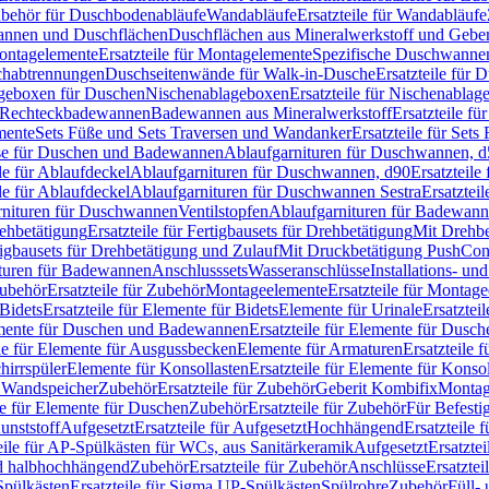
Zubehör für Duschbodenabläufe
Wandabläufe
Ersatzteile für Wandabläufe
wannen und Duschflächen
Duschflächen aus Mineralwerkstoff und Geberi
ntagelemente
Ersatzteile für Montagelemente
Spezifische Duschwanne
schabtrennungen
Duschseitenwände für Walk-in-Dusche
Ersatzteile für
lageboxen für Duschen
Nischenablageboxen
Ersatzteile für Nischenabla
ür Rechteckbadewannen
Badewannen aus Mineralwerkstoff
Ersatzteile f
mente
Sets Füße und Sets Traversen und Wandanker
Ersatzteile für Set
se für Duschen und Badewannen
Ablaufgarnituren für Duschwannen, 
ile für Ablaufdeckel
Ablaufgarnituren für Duschwannen, d90
Ersatzteil
ile für Ablaufdeckel
Ablaufgarnituren für Duschwannen Sestra
Ersatztei
rnituren für Duschwannen
Ventilstopfen
Ablaufgarnituren für Badewann
rehbetätigung
Ersatzteile für Fertigbausets für Drehbetätigung
Mit Drehbe
rtigbausets für Drehbetätigung und Zulauf
Mit Druckbetätigung PushCon
ituren für Badewannen
Anschlusssets
Wasseranschlüsse
Installations- un
ubehör
Ersatzteile für Zubehör
Montageelemente
Ersatzteile für Montag
Bidets
Ersatzteile für Elemente für Bidets
Elemente für Urinale
Ersatztei
mente für Duschen und Badewannen
Ersatzteile für Elemente für Dus
ile für Elemente für Ausgussbecken
Elemente für Armaturen
Ersatzteile 
hirrspüler
Elemente für Konsollasten
Ersatzteile für Elemente für Konso
r Wandspeicher
Zubehör
Ersatzteile für Zubehör
Geberit Kombifix
Montag
le für Elemente für Duschen
Zubehör
Ersatzteile für Zubehör
Für Befesti
unststoff
Aufgesetzt
Ersatzteile für Aufgesetzt
Hochhängend
Ersatzteile
eile für AP-Spülkästen für WCs, aus Sanitärkeramik
Aufgesetzt
Ersatztei
nd halbhochhängend
Zubehör
Ersatzteile für Zubehör
Anschlüsse
Ersatztei
pülkästen
Ersatzteile für Sigma UP-Spülkästen
Spülrohre
Zubehör
Füll- 