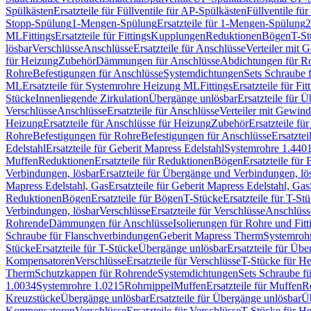
Spülkästen
Ersatzteile für Füllventile für AP-Spülkästen
Füllventile fü
Stopp-Spülung
1-Mengen-Spülung
Ersatzteile für 1-Mengen-Spülung
2
ML
Fittings
Ersatzteile für Fittings
Kupplungen
Reduktionen
Bögen
T-St
lösbar
Verschlüsse
Anschlüsse
Ersatzteile für Anschlüsse
Verteiler mit 
für Heizung
Zubehör
Dämmungen für Anschlüsse
Abdichtungen für Ro
Rohre
Befestigungen für Anschlüsse
Systemdichtungen
Sets Schraube 
ML
Ersatzteile für Systemrohre Heizung ML
Fittings
Ersatzteile für Fit
Stücke
Innenliegende Zirkulation
Übergänge unlösbar
Ersatzteile für 
Verschlüsse
Anschlüsse
Ersatzteile für Anschlüsse
Verteiler mit Gewin
Heizung
Ersatzteile für Anschlüsse für Heizung
Zubehör
Ersatzteile fü
Rohre
Befestigungen für Rohre
Befestigungen für Anschlüsse
Ersatzte
Edelstahl
Ersatzteile für Geberit Mapress Edelstahl
Systemrohre 1.440
Muffen
Reduktionen
Ersatzteile für Reduktionen
Bögen
Ersatzteile für
Verbindungen, lösbar
Ersatzteile für Übergänge und Verbindungen, lö
Mapress Edelstahl, Gas
Ersatzteile für Geberit Mapress Edelstahl, Gas
Reduktionen
Bögen
Ersatzteile für Bögen
T-Stücke
Ersatzteile für T-St
Verbindungen, lösbar
Verschlüsse
Ersatzteile für Verschlüsse
Anschlüss
Rohrende
Dämmungen für Anschlüsse
Isolierungen für Rohre und Fitt
Schraube für Flanschverbindungen
Geberit Mapress Therm
Systemroh
Stücke
Ersatzteile für T-Stücke
Übergänge unlösbar
Ersatzteile für Üb
Kompensatoren
Verschlüsse
Ersatzteile für Verschlüsse
T-Stücke für H
Therm
Schutzkappen für Rohrende
Systemdichtungen
Sets Schraube f
1.0034
Systemrohre 1.0215
Rohrnippel
Muffen
Ersatzteile für Muffen
R
Kreuzstücke
Übergänge unlösbar
Ersatzteile für Übergänge unlösbar
Üb
Kompensatoren
Verschlüsse
Ersatzteile für Verschlüsse
T-Stücke für H