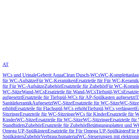
AT
WCs und Urinale
Geberit AquaClean Dusch-WCs
WC-Komplettanlag
für WC-Aufsätze
Für WC-Keramiken
Ersatzteile für Für WC-Kerami
für Für WC-Aufsätze
Zubehör
Ersatzteile für Zubehör
Für WC-Komplet
WC-Sitze
Wand-WCs
Ersatzteile für Wand-WCs
Tiefspül-WCs
Ersatzt
aufgesetzt
Ersatzteile für Tiefspül-WCs für AP-Spülkasten aufgesetzt
T
Sanitärkeramik
Aufgesetzt
WC-Sitze
Ersatzteile für WC-Sitze
WC-Sitze
erhöht
Ersatzteile für Flachspül-WCs erhöht
Tiefspül-WCs verlängert
E
Sitzringe
Ersatzteile für WC-Sitzringe
WCs für Kinder
Ersatzteile für 
Kinder
WC-Sitze
Ersatzteile für WC-Sitze
WC-Sitzringe
Ersatzteile fü
Standbidets
Zubehör
Ersatzteile für Zubehör
Betätigungsplatten und W
Omega UP-Spülkästen
Ersatzteile für Für Omega UP-Spülkästen
Für 
Spülkästen
Zubehör
Verbrauchsmaterial
WC-Steuerungen mit elektroni