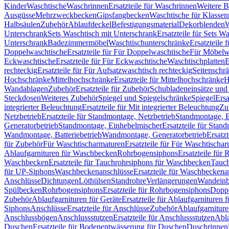
Kinder
Waschtische
Waschrinnen
Ersatzteile für Waschrinnen
Weitere 
Ausgüsse
Mehrzweckbecken
Gipsfangbecken
Waschtische für Klasse
Halbsäulen
Zubehör
Ablaufdeckel
Befestigungsmaterial
Dekorblenden
W
Unterschrank
Sets Waschtisch mit Unterschrank
Ersatzteile für Sets W
Unterschrank
Badezimmermöbel
Waschtischunterschränke
Ersatzteile 
Doppelwaschtische
Ersatzteile für Für Doppelwaschtische
Für Möbelw
Eckwaschtische
Ersatzteile für Für Eckwaschtische
Waschtischplatten
E
rechteckig
Ersatzteile für Für Aufsatzwaschtisch rechteckig
Seitenschr
Hochschränke
Mittelhochschränke
Ersatzteile für Mittelhochschränke
H
Wandablagen
Zubehör
Ersatzteile für Zubehör
Schubladeneinsätze un
Steckdosen
Weiteres Zubehör
Spiegel und Spiegelschränke
Spiegel
Ersa
integrierter Beleuchtung
Ersatzteile für Mit integrierter Beleuchtung
Zu
Netzbetrieb
Ersatzteile für Standmontage, Netzbetrieb
Standmontage, Ba
Generatorbetrieb
Standmontage, Einhebelmischer
Ersatzteile für Stan
Wandmontage, Batteriebetrieb
Wandmontage, Generatorbetrieb
Ersatz
für Zubehör
Für Waschtischarmaturen
Ersatzteile für Für Waschtischa
Ablaufgarnituren für Waschbecken
Rohrbogensiphons
Ersatzteile für
Waschbecken
Ersatzteile für Tauchrohrsiphons für Waschbecken
Tauch
für UP-Siphons
Waschbeckenanschlüsse
Ersatzteile für Waschbeckena
Anschlüsse
Dichtungen
Löthülsen
Standrohre
Verlängerungen
Wandeinb
Spülbecken
Rohrbogensiphons
Ersatzteile für Rohrbogensiphons
Dopp
Zubehör
Ablaufgarnituren für Geräte
Ersatzteile für Ablaufgarnituren 
Siphons
Anschlüsse
Ersatzteile für Anschlüsse
Zubehör
Ablaufgarnitur
Anschlussbögen
Anschlussstutzen
Ersatzteile für Anschlussstutzen
Abla
Duschen
Ersatzteile für Bodenentwässerung für Duschen
Duschrinnen