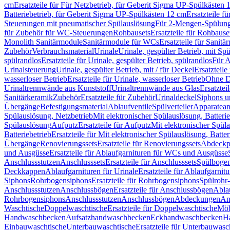
cm
Ersatzteile für Für Netzbetrieb, für Geberit Sigma UP-Spülkästen 
Batteriebetrieb, für Geberit Sigma UP-Spülkästen 12 cm
Ersatzteile f
Steuerungen mit pneumatischer Spülauslösung
Für 2-Mengen-Spülun
für Zubehör für WC-Steuerungen
Rohbausets
Ersatzteile für Rohbause
Monolith Sanitärmodule
Sanitärmodule für WCs
Ersatzteile für Sanit
Zubehör
Verbrauchsmaterial
Urinale
Urinale, gespülter Betrieb, mit Sp
spülrandlos
Ersatzteile für Urinale, gespülter Betrieb, spülrandlos
Für A
Urinalsteuerung
Urinale, gespülter Betrieb, mit / für Deckel
Ersatzteile
wasserloser Betrieb
Ersatzteile für Urinale, wasserloser Betrieb
Ohne D
Urinaltrennwände aus Kunststoff
Urinaltrennwände aus Glas
Ersatztei
Sanitärkeramik
Zubehör
Ersatzteile für Zubehör
Urinaldeckel
Siphons u
Übergänge
Befestigungsmaterial
Ablaufventile
Spülverteiler
Apparatean
Spülauslösung, Netzbetrieb
Mit elektronischer Spülauslösung, Batterie
Spülauslösung
Aufputz
Ersatzteile für Aufputz
Mit elektronischer Spül
Batteriebetrieb
Ersatzteile für Mit elektronischer Spülauslösung, Batter
Übergänge
Renovierungssets
Ersatzteile für Renovierungssets
Abdeckpl
und Ausgüsse
Ersatzteile für Ablaufgarnituren für WCs und Ausgüsse
Anschlussstutzen
Anschlusssets
Ersatzteile für Anschlusssets
Spülbogen
Deckkappen
Ablaufgarnituren für Urinale
Ersatzteile für Ablaufgarnitu
Siphons
Rohrbogensiphons
Ersatzteile für Rohrbogensiphons
Spülrohr
Anschlussstutzen
Anschlussbögen
Ersatzteile für Anschlussbögen
Ablau
Rohrbogensiphons
Anschlussstutzen
Anschlussbögen
Abdeckungen
An
Waschtische
Doppelwaschtische
Ersatzteile für Doppelwaschtische
Möb
Handwaschbecken
Aufsatzhandwaschbecken
Eckhandwaschbecken
H
Einbauwaschtische
Unterbauwaschtische
Ersatzteile für Unterbauwasc