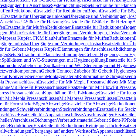
festigungen für Anschlüsse
Systemdichtungen
Sets Schraube für Flansc
Muffen
Reduktionen
Ersatzteile für Reduktionen
Bögen
Ersatzteile für Bö
r
Ersatzteile für Übergänge unlösbar
Übergänge und Verbindungen, lös
r Anschlüsse
T-Stücke für Heizung
Ersatzteile für T-Stücke für Heizung
A
fen
Ersatzteile für Muffen
Reduktionen
Ersatzteile für Reduktionen
Böge
gen, lösbar
Ersatzteile für Übergänge und Verbindungen, lösbar
Verschl
it Mapress Kupfer, FKM blau
Muffen
Ersatzteile für Muffen
Reduktionen
E
ergänge unlösbar
Übergänge und Verbindungen, lösbar
Ersatzteile für Ü
hör für Geberit Mapress Kupfer
Dämmungen für Anschlüsse
Abdichtunge
ngen
Sets Schraube für Flanschverbindungen
Geberit Hygienesystem
Hyg
n
Spülkästen und WC-Steuerungen mit Hygienespülung
Ersatzteile fü
nbaumodule
Zubehör für Spülkästen und WC-Steuerungen mit Hygienes
etzwerkkomponenten
Geberit Connect Zubehör für Geberit Hygienesy
e für Konverter
Sensoren
Montagematerial
Rohrarmaturen
Schrägsitzventi
la Pressanschlüssen
Ersatzteile für Mit Mepla Pressanschlüssen
Mit Map
lhähne
Mit FlowFit Pressanschlüssen
Ersatzteile für Mit FlowFit Pressan
press Pressanschlüssen
Kugelhähne für UP-Montage
Ersatzteile für Ku
 für Mit Mepla Pressanschlüssen
Mit Mapress Pressanschlüssen
Ersatztei
le für Formstücke
Bögen
Abzweige
Ersatzteile für Abzweige
Reduktione
bindungen
Schweißverbindungen
Steckverbindungen
Ersatzteile für Ste
nschlüsse
Ersatzteile für Apparateanschlüsse
Anschlussbögen
Ersatzteil
hellen
Verschlüsse
Dichtungen
Verbrauchsmaterial
Geberit Silent-PP
Roh
weige
Reduktionen
Ersatzteile für Reduktionen
Reinigungsstücke
Ersatzte
allverbindungen
Übergänge auf andere Werkstoffe
Apparateanschlüsse
E