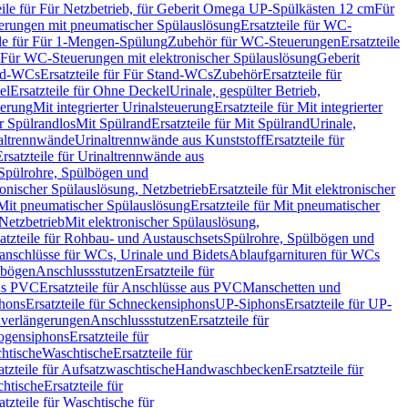
eile für Für Netzbetrieb, für Geberit Omega UP-Spülkästen 12 cm
Für
rungen mit pneumatischer Spülauslösung
Ersatzteile für WC-
ile für Für 1-Mengen-Spülung
Zubehör für WC-Steuerungen
Ersatzteile
ür Für WC-Steuerungen mit elektronischer Spülauslösung
Geberit
nd-WCs
Ersatzteile für Für Stand-WCs
Zubehör
Ersatzteile für
el
Ersatzteile für Ohne Deckel
Urinale, gespülter Betrieb,
uerung
Mit integrierter Urinalsteuerung
Ersatzteile für Mit integrierter
ür Spülrandlos
Mit Spülrand
Ersatzteile für Mit Spülrand
Urinale,
naltrennwände
Urinaltrennwände aus Kunststoff
Ersatzteile für
Ersatzteile für Urinaltrennwände aus
r Spülrohre, Spülbögen und
ronischer Spülauslösung, Netzbetrieb
Ersatzteile für Mit elektronischer
Mit pneumatischer Spülauslösung
Ersatzteile für Mit pneumatischer
 Netzbetrieb
Mit elektronischer Spülauslösung,
atzteile für Rohbau- und Austauschsets
Spülrohre, Spülbögen und
anschlüsse für WCs, Urinale und Bidets
Ablaufgarnituren für WCs
ssbögen
Anschlussstutzen
Ersatzteile für
us PVC
Ersatzteile für Anschlüsse aus PVC
Manschetten und
hons
Ersatzteile für Schneckensiphons
UP-Siphons
Ersatzteile für UP-
enverlängerungen
Anschlussstutzen
Ersatzteile für
ogensiphons
Ersatzteile für
htische
Waschtische
Ersatzteile für
atzteile für Aufsatzwaschtische
Handwaschbecken
Ersatzteile für
htische
Ersatzteile für
atzteile für Waschtische für