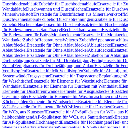
Duschbodenabläufe
Zubehör für Duschbodenabläufe
Ersatzteile für 
Wandabläufe
Duschwannen und Duschflächen
Ersatzteile für Dusch
Mineralwerkstoff
Ersatzteile für Duschflächen aus Mineralwerkstoff
Mo
Duschwannenabläufe
Zubehör
Duschabtrennungen
Ersatzteile für Du
Zubehör
Nischenablageboxen für Duschen
Ersatzteile für Nischenab
für Badewannen aus Sanitäracryl
Rechteckbadewannen
Ersatzteile f
für Badewannen für Babys
Montagelemente
Ersatzteile für Montagele
Wandanker
Zubehör
Reparatursets
Weiteres Zubehör
Apparateanschlüs
Ablaufdeckel
Ersatzteile für Ohne Ablaufdeckel
Ablaufdeckel
Ersatzte
Ablaufdeckel
Ersatzteile für Ohne Ablaufdeckel
Ablaufdeckel
Ersatzte
Ablaufdeckel
Ersatzteile für Ohne Ablaufdeckel
Zubehör für Ablaufga
Drehbetätigung
Ersatzteile für Mit Drehbetätigung
Fertigbausets für D
Zulauf
Fertigbausets für Drehbetätigung und Zulauf
Ersatzteile für Fe
Ventilstopfen
Ersatzteile für Mit Ventilstopfen
Zubehör für Ablaufgarn
Systemwände
Tragsysteme
Ersatzteile für Tragsysteme
Beplankungen
Z
für Waschtische
Ersatzteile für Elemente für Waschtische
Elemente für 
Wandablauf
Ersatzteile für Elemente für Duschen mit Wandablauf
Ele
Elemente für Duschtrennwände
Elemente für Ausgussbecken
Ersatzte
Geschirrspüler
Ersatzteile für Elemente für Waschmaschinen und Gesc
Küchenspülen
Elemente für Wandspeicher
Ersatzteile für Elemente fü
WCs
Ersatzteile für Elemente für WCs
Elemente für Duschen
Ersatztei
für WCs, aus Kunststoff
Ersatzteile für AP-Spülkästen für WCs, aus K
halbhochhängend
AP-Spülkästen für WCs, aus Sanitärkeramik
Ersatzt
für AP-Spülkästen
Hochhängend
Ersatzteile für Hochhängend
Tief- u
Staueinsätze
Verbrauchsmaterial
Spülventile
UP-Spülkästen
Sigma UP-S