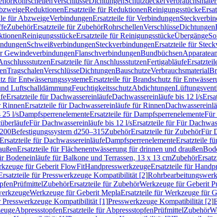
ehör
Rohrschellen
Verschlüsse
Dichtungen
Schutzdeckel
Verbrauchsmater
Abzweige
Reduktionen
Ersatzteile für Reduktionen
Reinigungsstücke
Ersat
ile für Abzweige
Verbindungen
Ersatzteile für Verbindungen
Steckverbi
ffe
Zubehör
Ersatzteile für Zubehör
Rohrschellen
Verschlüsse
Dichtungen
ktionen
Reinigungsstücke
Ersatzteile für Reinigungsstücke
Übergänge
So
bindungen
Schweißverbindungen
Steckverbindungen
Ersatzteile für Ste
für Gewindeverbindungen
Flanschverbindungen
Bundbüchsen
Apparatean
Anschlussstutzen
Ersatzteile für Anschlussstutzen
Fertigabläufe
Ersatzteil
len
Tragschalen
Verschlüsse
Dichtungen
Bauschutze
Verbrauchsmaterial
Br
tz für Entwässerungssysteme
Ersatzteile für Brandschutz für Entwässe
und Luftschalldämmung
Feuchtigkeitsschutz
Abdichtungen
Lüftungsvent
fe
Ersatzteile für Dachwassereinläufe
Dachwassereinläufe bis 12 l/s
Ersa
r Rinnen
Ersatzteile für Dachwassereinläufe für Rinnen
Dachwassereinläu
 25 l/s
Dampfsperrenelemente
Ersatzteile für Dampfsperrenelemente
Für 
tüberläufe
Für Dachwassereinläufe bis 12 l/s
Ersatzteile für Für Dachwass
–200
Befestigungssystem d250–315
Zubehör
Ersatzteile für Zubehör
Für 
Ersatzteile für Dachwassereinläufe
Dampfsperrenelemente
Ersatzteile 
raußen
Ersatzteile für Flächenentwässerung für drinnen und draußen
Bode
für Bodeneinläufe für Balkone und Terrassen, 13 x 13 cm
Zubehör
Ersatz
erkzeuge für Geberit FlowFit
Handpresswerkzeuge
Ersatzteile für Hand
Ersatzteile für Presswerkzeuge Kompatibilität [2]
Rohrbearbeitungswer
opfen
Prüfmittel
Zubehör
Ersatzteile für Zubehör
Werkzeuge für Geberit P
swerkzeuge
Werkzeuge für Geberit Mepla
Ersatzteile für Werkzeuge für 
ür Presswerkzeuge Kompatibilität [1]
Presswerkzeuge Kompatibilität [2]
E
zeuge
Abpressstopfen
Ersatzteile für Abpressstopfen
Prüfmittel
Zubehör
We