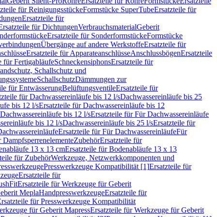
ial
Geberit Silent-Pro
Rohre
Ersatzteile für Rohre
Formstücke
Ersatzteile
zteile für Reinigungsstücke
Formstücke SuperTube
Ersatzteile für
ndungen
Ersatzteile für
Ersatzteile für Dichtungen
Verbrauchsmaterial
Geberit
nderformstücke
Ersatzteile für Sonderformstücke
Formstücke
ckverbindungen
Übergänge auf andere Werkstoffe
Ersatzteile für
schlüsse
Ersatzteile für Apparateanschlüsse
Anschlussbögen
Ersatzteile
e für Fertigabläufe
Schneckensiphons
Ersatzteile für
andschutz, Schallschutz und
rungssysteme
Schallschutz
Dämmungen zur
ile für Entwässerung
Belüftungsventile
Ersatzteile für
tzteile für Dachwassereinläufe bis 12 l/s
Dachwassereinläufe bis 25
fe bis 12 l/s
Ersatzteile für Dachwassereinläufe bis 12
Dachwassereinläufe bis 12 l/s
Ersatzteile für Für Dachwassereinläufe
ereinläufe bis 12 l/s
Dachwassereinläufe bis 25 l/s
Ersatzteile für
Dachwassereinläufe
Ersatzteile für Für Dachwassereinläufe
Für
für Dampfsperrenelemente
Zubehör
Ersatzteile für
nabläufe 13 x 13 cm
Ersatzteile für Bodenabläufe 13 x 13
teile für Zubehör
Werkzeuge, Netzwerkkomponenten und
presswerkzeuge
Presswerkzeuge Kompatibilität [1]
Ersatzteile für
kzeuge
Ersatzteile für
ushFit
Ersatzteile für Werkzeuge für Geberit
Geberit Mepla
Handpresswerkzeuge
Ersatzteile für
rsatzteile für Presswerkzeuge Kompatibilität
rkzeuge für Geberit Mapress
Ersatzteile für Werkzeuge für Geberit