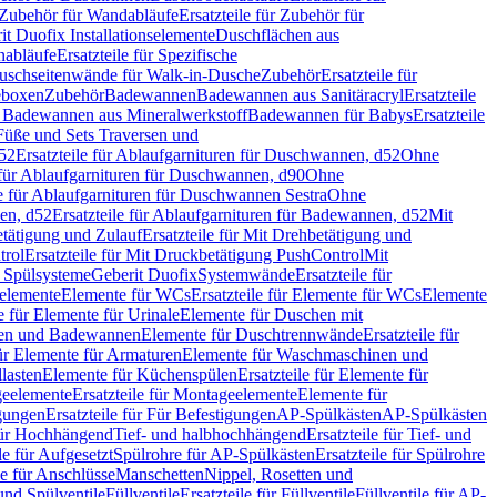
Zubehör für Wandabläufe
Ersatzteile für Zubehör für
t Duofix Installationselemente
Duschflächen aus
nabläufe
Ersatzteile für Spezifische
 Duschseitenwände für Walk-in-Dusche
Zubehör
Ersatzteile für
geboxen
Zubehör
Badewannen
Badewannen aus Sanitäracryl
Ersatzteile
ür Badewannen aus Mineralwerkstoff
Badewannen für Babys
Ersatzteile
s Füße und Sets Traversen und
d52
Ersatzteile für Ablaufgarnituren für Duschwannen, d52
Ohne
e für Ablaufgarnituren für Duschwannen, d90
Ohne
le für Ablaufgarnituren für Duschwannen Sestra
Ohne
en, d52
Ersatzteile für Ablaufgarnituren für Badewannen, d52
Mit
tätigung und Zulauf
Ersatzteile für Mit Drehbetätigung und
trol
Ersatzteile für Mit Druckbetätigung PushControl
Mit
d Spülsysteme
Geberit Duofix
Systemwände
Ersatzteile für
eelemente
Elemente für WCs
Ersatzteile für Elemente für WCs
Elemente
le für Elemente für Urinale
Elemente für Duschen mit
chen und Badewannen
Elemente für Duschtrennwände
Ersatzteile für
für Elemente für Armaturen
Elemente für Waschmaschinen und
llasten
Elemente für Küchenspülen
Ersatzteile für Elemente für
eelemente
Ersatzteile für Montageelemente
Elemente für
gungen
Ersatzteile für Für Befestigungen
AP-Spülkästen
AP-Spülkästen
 für Hochhängend
Tief- und halbhochhängend
Ersatzteile für Tief- und
le für Aufgesetzt
Spülrohre für AP-Spülkästen
Ersatzteile für Spülrohre
le für Anschlüsse
Manschetten
Nippel, Rosetten und
und Spülventile
Füllventile
Ersatzteile für Füllventile
Füllventile für AP-