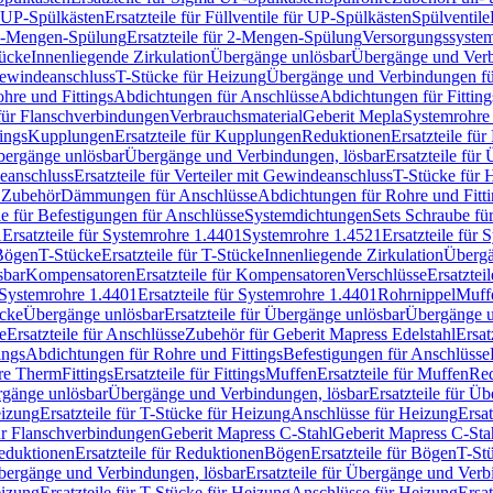
r UP-Spülkästen
Ersatzteile für Füllventile für UP-Spülkästen
Spülventile
-Mengen-Spülung
Ersatzteile für 2-Mengen-Spülung
Versorgungssyste
ücke
Innenliegende Zirkulation
Übergänge unlösbar
Übergänge und Verb
Gewindeanschluss
T-Stücke für Heizung
Übergänge und Verbindungen fü
hre und Fittings
Abdichtungen für Anschlüsse
Abdichtungen für Fitting
für Flanschverbindungen
Verbrauchsmaterial
Geberit Mepla
Systemrohr
tings
Kupplungen
Ersatzteile für Kupplungen
Reduktionen
Ersatzteile fü
Übergänge unlösbar
Übergänge und Verbindungen, lösbar
Ersatzteile fü
deanschluss
Ersatzteile für Verteiler mit Gewindeanschluss
T-Stücke für 
r Zubehör
Dämmungen für Anschlüsse
Abdichtungen für Rohre und Fitti
ile für Befestigungen für Anschlüsse
Systemdichtungen
Sets Schraube fü
1
Ersatzteile für Systemrohre 1.4401
Systemrohre 1.4521
Ersatzteile für
 Bögen
T-Stücke
Ersatzteile für T-Stücke
Innenliegende Zirkulation
Übergä
sbar
Kompensatoren
Ersatzteile für Kompensatoren
Verschlüsse
Ersatztei
Systemrohre 1.4401
Ersatzteile für Systemrohre 1.4401
Rohrnippel
Muff
ücke
Übergänge unlösbar
Ersatzteile für Übergänge unlösbar
Übergänge u
e
Ersatzteile für Anschlüsse
Zubehör für Geberit Mapress Edelstahl
Ersat
ings
Abdichtungen für Rohre und Fittings
Befestigungen für Anschlüsse
re Therm
Fittings
Ersatzteile für Fittings
Muffen
Ersatzteile für Muffen
Re
ergänge unlösbar
Übergänge und Verbindungen, lösbar
Ersatzteile für Ü
eizung
Ersatzteile für T-Stücke für Heizung
Anschlüsse für Heizung
Ersat
ür Flanschverbindungen
Geberit Mapress C-Stahl
Geberit Mapress C-Sta
eduktionen
Ersatzteile für Reduktionen
Bögen
Ersatzteile für Bögen
T-St
ergänge und Verbindungen, lösbar
Ersatzteile für Übergänge und Verb
eizung
Ersatzteile für T-Stücke für Heizung
Anschlüsse für Heizung
Ersat