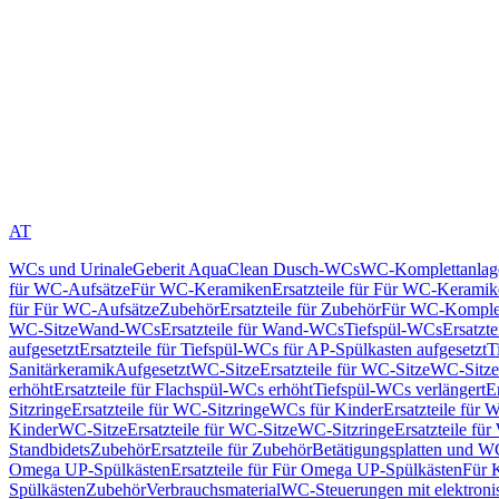
AT
WCs und Urinale
Geberit AquaClean Dusch-WCs
WC-Komplettanlag
für WC-Aufsätze
Für WC-Keramiken
Ersatzteile für Für WC-Kerami
für Für WC-Aufsätze
Zubehör
Ersatzteile für Zubehör
Für WC-Komplet
WC-Sitze
Wand-WCs
Ersatzteile für Wand-WCs
Tiefspül-WCs
Ersatzt
aufgesetzt
Ersatzteile für Tiefspül-WCs für AP-Spülkasten aufgesetzt
T
Sanitärkeramik
Aufgesetzt
WC-Sitze
Ersatzteile für WC-Sitze
WC-Sitze
erhöht
Ersatzteile für Flachspül-WCs erhöht
Tiefspül-WCs verlängert
E
Sitzringe
Ersatzteile für WC-Sitzringe
WCs für Kinder
Ersatzteile für 
Kinder
WC-Sitze
Ersatzteile für WC-Sitze
WC-Sitzringe
Ersatzteile fü
Standbidets
Zubehör
Ersatzteile für Zubehör
Betätigungsplatten und W
Omega UP-Spülkästen
Ersatzteile für Für Omega UP-Spülkästen
Für 
Spülkästen
Zubehör
Verbrauchsmaterial
WC-Steuerungen mit elektroni