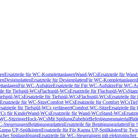
en
Ersatzteile für WC-Komplettanlagen
Wand-WCs
Ersatzteile für Wa
ken
Designplatten
Ersatzteile für Designplatten
Für WC-Komplettanlagen
tanlagen
Für WC-Aufsätze
Ersatzteile für Für WC-Aufsätze
Für WC-Au
eile für Tiefspül-WCs
Flachspül-WCs
Ersatzteile für Flachspül-WCs
Stan
iefspül-WCs
Ersatzteile für Tiefspül-WCs
Flachspül-WCs
Ersatzteile fü
Ersatzteile für WC-Sitze
Comfort WCs
Ersatzteile für Comfort WCs
Tie
rsatzteile für Tiefspül-WCs verlängert
Comfort WC-Sitze
Ersatzteile fü
WCs für Kinder
Wand-WCs
Ersatzteile für Wand-WCs
Stand-WCs
Ersatzt
r WC-Sitzringe
Hock-WCs
Mit Spülung
Zubehör
Befestigungsmaterial
Bide
C-Steuerungen
Betätigungsplatten
Ersatzteile für Betätigungsplatten
Für 
Kappa UP-Spülkästen
Ersatzteile für Für Kappa UP-Spülkästen
Für Twin
scher Spülauslösung
Ersatzteile für WC-Steuerungen mit elektronischer