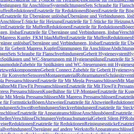
festigungen für Anschlüsse
Systemdichtungen
Sets Schraube für Flansc
Muffen
Reduktionen
Ersatzteile für Reduktionen
Bögen
Ersatzteile für Bö
r
Ersatzteile für Übergänge unlösbar
Übergänge und Verbindungen, lös
r Anschlüsse
T-Stücke für Heizung
Ersatzteile für T-Stücke für Heizung
A
fen
Ersatzteile für Muffen
Reduktionen
Ersatzteile für Reduktionen
Böge
gen, lösbar
Ersatzteile für Übergänge und Verbindungen, lösbar
Verschl
it Mapress Kupfer, FKM blau
Muffen
Ersatzteile für Muffen
Reduktionen
E
ergänge unlösbar
Übergänge und Verbindungen, lösbar
Ersatzteile für Ü
hör für Geberit Mapress Kupfer
Dämmungen für Anschlüsse
Abdichtunge
ngen
Sets Schraube für Flanschverbindungen
Geberit Hygienesystem
Hyg
n
Spülkästen und WC-Steuerungen mit Hygienespülung
Ersatzteile fü
nbaumodule
Zubehör für Spülkästen und WC-Steuerungen mit Hygienes
etzwerkkomponenten
Geberit Connect Zubehör für Geberit Hygienesy
e für Konverter
Sensoren
Montagematerial
Rohrarmaturen
Schrägsitzventi
la Pressanschlüssen
Ersatzteile für Mit Mepla Pressanschlüssen
Mit Map
lhähne
Mit FlowFit Pressanschlüssen
Ersatzteile für Mit FlowFit Pressan
press Pressanschlüssen
Kugelhähne für UP-Montage
Ersatzteile für Ku
 für Mit Mepla Pressanschlüssen
Mit Mapress Pressanschlüssen
Ersatztei
le für Formstücke
Bögen
Abzweige
Ersatzteile für Abzweige
Reduktione
bindungen
Schweißverbindungen
Steckverbindungen
Ersatzteile für Ste
nschlüsse
Ersatzteile für Apparateanschlüsse
Anschlussbögen
Ersatzteil
hellen
Verschlüsse
Dichtungen
Verbrauchsmaterial
Geberit Silent-PP
Roh
weige
Reduktionen
Ersatzteile für Reduktionen
Reinigungsstücke
Ersatzte
allverbindungen
Übergänge auf andere Werkstoffe
Apparateanschlüsse
E