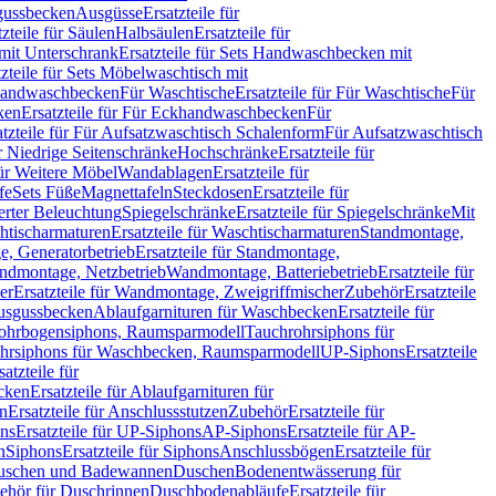
sgussbecken
Ausgüsse
Ersatzteile für
tzteile für Säulen
Halbsäulen
Ersatzteile für
mit Unterschrank
Ersatzteile für Sets Handwaschbecken mit
tzteile für Sets Möbelwaschtisch mit
 Handwaschbecken
Für Waschtische
Ersatzteile für Für Waschtische
Für
ken
Ersatzteile für Für Eckhandwaschbecken
Für
atzteile für Für Aufsatzwaschtisch Schalenform
Für Aufsatzwaschtisch
ür Niedrige Seitenschränke
Hochschränke
Ersatzteile für
für Weitere Möbel
Wandablagen
Ersatzteile für
fe
Sets Füße
Magnettafeln
Steckdosen
Ersatzteile für
ierter Beleuchtung
Spiegelschränke
Ersatzteile für Spiegelschränke
Mit
htischarmaturen
Ersatzteile für Waschtischarmaturen
Standmontage,
, Generatorbetrieb
Ersatzteile für Standmontage,
andmontage, Netzbetrieb
Wandmontage, Batteriebetrieb
Ersatzteile für
er
Ersatzteile für Wandmontage, Zweigriffmischer
Zubehör
Ersatzteile
Ausgussbecken
Ablaufgarnituren für Waschbecken
Ersatzteile für
 Rohrbogensiphons, Raumsparmodell
Tauchrohrsiphons für
rohrsiphons für Waschbecken, Raumsparmodell
UP-Siphons
Ersatzteile
satzteile für
ecken
Ersatzteile für Ablaufgarnituren für
en
Ersatzteile für Anschlussstutzen
Zubehör
Ersatzteile für
ns
Ersatzteile für UP-Siphons
AP-Siphons
Ersatzteile für AP-
n
Siphons
Ersatzteile für Siphons
Anschlussbögen
Ersatzteile für
uschen und Badewannen
Duschen
Bodenentwässerung für
behör für Duschrinnen
Duschbodenabläufe
Ersatzteile für