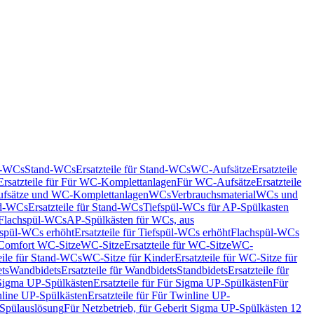
nd-WCs
Stand-WCs
Ersatzteile für Stand-WCs
WC-Aufsätze
Ersatzteile
Ersatzteile für Für WC-Komplettanlagen
Für WC-Aufsätze
Ersatzteile
fsätze und WC-Komplettanlagen
WCs
Verbrauchsmaterial
WCs und
d-WCs
Ersatzteile für Stand-WCs
Tiefspül-WCs für AP-Spülkasten
r Flachspül-WCs
AP-Spülkästen für WCs, aus
fspül-WCs erhöht
Ersatzteile für Tiefspül-WCs erhöht
Flachspül-WCs
r Comfort WC-Sitze
WC-Sitze
Ersatzteile für WC-Sitze
WC-
eile für Stand-WCs
WC-Sitze für Kinder
Ersatzteile für WC-Sitze für
ts
Wandbidets
Ersatzteile für Wandbidets
Standbidets
Ersatzteile für
Sigma UP-Spülkästen
Ersatzteile für Für Sigma UP-Spülkästen
Für
line UP-Spülkästen
Ersatzteile für Für Twinline UP-
 Spülauslösung
Für Netzbetrieb, für Geberit Sigma UP-Spülkästen 12