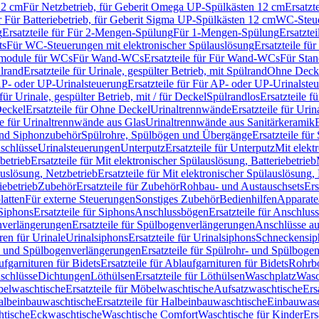
12 cm
Für Netzbetrieb, für Geberit Omega UP-Spülkästen 12 cm
Ersatzt
ür Für Batteriebetrieb, für Geberit Sigma UP-Spülkästen 12 cm
WC-Steue
g
Ersatzteile für Für 2-Mengen-Spülung
Für 1-Mengen-Spülung
Ersatzte
ts
Für WC-Steuerungen mit elektronischer Spülauslösung
Ersatzteile f
ärmodule für WCs
Für Wand-WCs
Ersatzteile für Für Wand-WCs
Für Sta
ülrand
Ersatzteile für Urinale, gespülter Betrieb, mit Spülrand
Ohne Deck
P- oder UP-Urinalsteuerung
Ersatzteile für Für AP- oder UP-Urinalste
 für Urinale, gespülter Betrieb, mit / für Deckel
Spülrandlos
Ersatzteile f
eckel
Ersatzteile für Ohne Deckel
Urinaltrennwände
Ersatzteile für Uri
le für Urinaltrennwände aus Glas
Urinaltrennwände aus Sanitärkeramik
nd Siphonzubehör
Spülrohre, Spülbögen und Übergänge
Ersatzteile fü
schlüsse
Urinalsteuerungen
Unterputz
Ersatzteile für Unterputz
Mit elekt
betrieb
Ersatzteile für Mit elektronischer Spülauslösung, Batteriebetrieb
auslösung, Netzbetrieb
Ersatzteile für Mit elektronischer Spülauslösung,
iebetrieb
Zubehör
Ersatzteile für Zubehör
Rohbau- und Austauschsets
Ers
atten
Für externe Steuerungen
Sonstiges Zubehör
Bedienhilfen
Apparate
Siphons
Ersatzteile für Siphons
Anschlussbögen
Ersatzteile für Anschlu
verlängerungen
Ersatzteile für Spülbogenverlängerungen
Anschlüsse a
ren für Urinale
Urinalsiphons
Ersatzteile für Urinalsiphons
Schneckensip
- und Spülbogenverlängerungen
Ersatzteile für Spülrohr- und Spülbog
fgarnituren für Bidets
Ersatzteile für Ablaufgarnituren für Bidets
Rohrb
schlüsse
Dichtungen
Löthülsen
Ersatzteile für Löthülsen
Waschplatz
Wasc
elwaschtische
Ersatzteile für Möbelwaschtische
Aufsatzwaschtische
Ers
albeinbauwaschtische
Ersatzteile für Halbeinbauwaschtische
Einbauwasc
htische
Eckwaschtische
Waschtische Comfort
Waschtische für Kinder
Ers