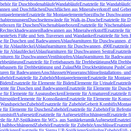
Zubehör für Duschbodenabläufe
Wandabläufe
Ersatzteile für Wandabläufe
wannen und Duschflächen
Duschflächen aus Mineralwerkstoff und Geberi
ntagelemente
Ersatzteile für Montagelemente
Spezifische Duschwanne
schabtrennungen
Duschseitenwände für Walk-in-Dusche
Ersatzteile für
lageboxen für Duschen
Nischenablageboxen
Ersatzteile für Nischenabla
ür Rechteckbadewannen
Badewannen aus Mineralwerkstoff
Ersatzteile f
mente
Sets Füße und Sets Traversen und Wandanker
Ersatzteile für Set
se für Duschen und Badewannen
Ablaufgarnituren für Duschwannen, 
ile für Ablaufdeckel
Ablaufgarnituren für Duschwannen, d90
Ersatzteil
ile für Ablaufdeckel
Ablaufgarnituren für Duschwannen Sestra
Ersatztei
rnituren für Duschwannen
Ventilstopfen
Ablaufgarnituren für Badewann
rehbetätigung
Ersatzteile für Fertigbausets für Drehbetätigung
Mit Drehbe
rtigbausets für Drehbetätigung und Zulauf
Mit Druckbetätigung PushCon
ituren für Badewannen
Anschlusssets
Wasseranschlüsse
Installations- un
ubehör
Ersatzteile für Zubehör
Montageelemente
Ersatzteile für Montag
Bidets
Ersatzteile für Elemente für Bidets
Elemente für Urinale
Ersatztei
mente für Duschen und Badewannen
Ersatzteile für Elemente für Dus
ile für Elemente für Ausgussbecken
Elemente für Armaturen
Ersatzteile 
hirrspüler
Elemente für Konsollasten
Ersatzteile für Elemente für Konso
r Wandspeicher
Zubehör
Ersatzteile für Zubehör
Geberit Kombifix
Montag
le für Elemente für Duschen
Zubehör
Ersatzteile für Zubehör
Für Befesti
unststoff
Aufgesetzt
Ersatzteile für Aufgesetzt
Hochhängend
Ersatzteile
eile für AP-Spülkästen für WCs, aus Sanitärkeramik
Aufgesetzt
Ersatztei
nd halbhochhängend
Zubehör
Ersatzteile für Zubehör
Anschlüsse
Ersatztei
pülkästen
Ersatzteile für Sigma UP-Spülkästen
Spülrohre
Zubehör
Füll- 