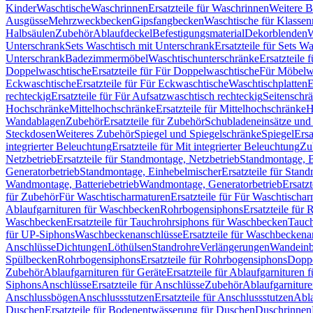
Kinder
Waschtische
Waschrinnen
Ersatzteile für Waschrinnen
Weitere 
Ausgüsse
Mehrzweckbecken
Gipsfangbecken
Waschtische für Klasse
Halbsäulen
Zubehör
Ablaufdeckel
Befestigungsmaterial
Dekorblenden
W
Unterschrank
Sets Waschtisch mit Unterschrank
Ersatzteile für Sets W
Unterschrank
Badezimmermöbel
Waschtischunterschränke
Ersatzteile 
Doppelwaschtische
Ersatzteile für Für Doppelwaschtische
Für Möbelw
Eckwaschtische
Ersatzteile für Für Eckwaschtische
Waschtischplatten
E
rechteckig
Ersatzteile für Für Aufsatzwaschtisch rechteckig
Seitenschr
Hochschränke
Mittelhochschränke
Ersatzteile für Mittelhochschränke
H
Wandablagen
Zubehör
Ersatzteile für Zubehör
Schubladeneinsätze un
Steckdosen
Weiteres Zubehör
Spiegel und Spiegelschränke
Spiegel
Ersa
integrierter Beleuchtung
Ersatzteile für Mit integrierter Beleuchtung
Zu
Netzbetrieb
Ersatzteile für Standmontage, Netzbetrieb
Standmontage, Ba
Generatorbetrieb
Standmontage, Einhebelmischer
Ersatzteile für Stan
Wandmontage, Batteriebetrieb
Wandmontage, Generatorbetrieb
Ersatz
für Zubehör
Für Waschtischarmaturen
Ersatzteile für Für Waschtischa
Ablaufgarnituren für Waschbecken
Rohrbogensiphons
Ersatzteile für
Waschbecken
Ersatzteile für Tauchrohrsiphons für Waschbecken
Tauch
für UP-Siphons
Waschbeckenanschlüsse
Ersatzteile für Waschbeckena
Anschlüsse
Dichtungen
Löthülsen
Standrohre
Verlängerungen
Wandeinb
Spülbecken
Rohrbogensiphons
Ersatzteile für Rohrbogensiphons
Dopp
Zubehör
Ablaufgarnituren für Geräte
Ersatzteile für Ablaufgarnituren 
Siphons
Anschlüsse
Ersatzteile für Anschlüsse
Zubehör
Ablaufgarnitur
Anschlussbögen
Anschlussstutzen
Ersatzteile für Anschlussstutzen
Abla
Duschen
Ersatzteile für Bodenentwässerung für Duschen
Duschrinnen