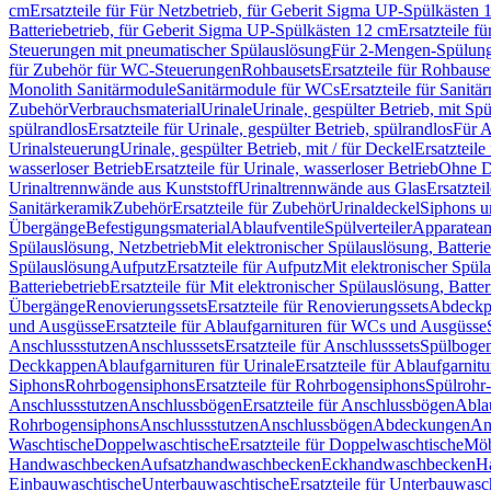
cm
Ersatzteile für Für Netzbetrieb, für Geberit Sigma UP-Spülkästen 
Batteriebetrieb, für Geberit Sigma UP-Spülkästen 12 cm
Ersatzteile f
Steuerungen mit pneumatischer Spülauslösung
Für 2-Mengen-Spülun
für Zubehör für WC-Steuerungen
Rohbausets
Ersatzteile für Rohbause
Monolith Sanitärmodule
Sanitärmodule für WCs
Ersatzteile für Sanit
Zubehör
Verbrauchsmaterial
Urinale
Urinale, gespülter Betrieb, mit Sp
spülrandlos
Ersatzteile für Urinale, gespülter Betrieb, spülrandlos
Für A
Urinalsteuerung
Urinale, gespülter Betrieb, mit / für Deckel
Ersatzteile
wasserloser Betrieb
Ersatzteile für Urinale, wasserloser Betrieb
Ohne D
Urinaltrennwände aus Kunststoff
Urinaltrennwände aus Glas
Ersatztei
Sanitärkeramik
Zubehör
Ersatzteile für Zubehör
Urinaldeckel
Siphons u
Übergänge
Befestigungsmaterial
Ablaufventile
Spülverteiler
Apparatean
Spülauslösung, Netzbetrieb
Mit elektronischer Spülauslösung, Batterie
Spülauslösung
Aufputz
Ersatzteile für Aufputz
Mit elektronischer Spül
Batteriebetrieb
Ersatzteile für Mit elektronischer Spülauslösung, Batter
Übergänge
Renovierungssets
Ersatzteile für Renovierungssets
Abdeckpl
und Ausgüsse
Ersatzteile für Ablaufgarnituren für WCs und Ausgüsse
Anschlussstutzen
Anschlusssets
Ersatzteile für Anschlusssets
Spülbogen
Deckkappen
Ablaufgarnituren für Urinale
Ersatzteile für Ablaufgarnitu
Siphons
Rohrbogensiphons
Ersatzteile für Rohrbogensiphons
Spülrohr
Anschlussstutzen
Anschlussbögen
Ersatzteile für Anschlussbögen
Ablau
Rohrbogensiphons
Anschlussstutzen
Anschlussbögen
Abdeckungen
An
Waschtische
Doppelwaschtische
Ersatzteile für Doppelwaschtische
Möb
Handwaschbecken
Aufsatzhandwaschbecken
Eckhandwaschbecken
H
Einbauwaschtische
Unterbauwaschtische
Ersatzteile für Unterbauwasc