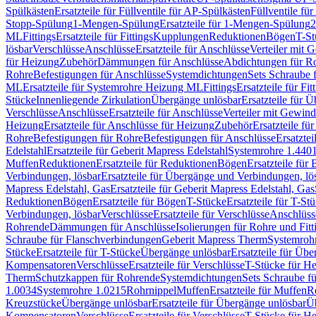
Spülkästen
Ersatzteile für Füllventile für AP-Spülkästen
Füllventile fü
Stopp-Spülung
1-Mengen-Spülung
Ersatzteile für 1-Mengen-Spülung
2
ML
Fittings
Ersatzteile für Fittings
Kupplungen
Reduktionen
Bögen
T-St
lösbar
Verschlüsse
Anschlüsse
Ersatzteile für Anschlüsse
Verteiler mit 
für Heizung
Zubehör
Dämmungen für Anschlüsse
Abdichtungen für Ro
Rohre
Befestigungen für Anschlüsse
Systemdichtungen
Sets Schraube 
ML
Ersatzteile für Systemrohre Heizung ML
Fittings
Ersatzteile für Fit
Stücke
Innenliegende Zirkulation
Übergänge unlösbar
Ersatzteile für 
Verschlüsse
Anschlüsse
Ersatzteile für Anschlüsse
Verteiler mit Gewin
Heizung
Ersatzteile für Anschlüsse für Heizung
Zubehör
Ersatzteile fü
Rohre
Befestigungen für Rohre
Befestigungen für Anschlüsse
Ersatzte
Edelstahl
Ersatzteile für Geberit Mapress Edelstahl
Systemrohre 1.440
Muffen
Reduktionen
Ersatzteile für Reduktionen
Bögen
Ersatzteile für
Verbindungen, lösbar
Ersatzteile für Übergänge und Verbindungen, lö
Mapress Edelstahl, Gas
Ersatzteile für Geberit Mapress Edelstahl, Gas
Reduktionen
Bögen
Ersatzteile für Bögen
T-Stücke
Ersatzteile für T-St
Verbindungen, lösbar
Verschlüsse
Ersatzteile für Verschlüsse
Anschlüss
Rohrende
Dämmungen für Anschlüsse
Isolierungen für Rohre und Fitt
Schraube für Flanschverbindungen
Geberit Mapress Therm
Systemroh
Stücke
Ersatzteile für T-Stücke
Übergänge unlösbar
Ersatzteile für Üb
Kompensatoren
Verschlüsse
Ersatzteile für Verschlüsse
T-Stücke für H
Therm
Schutzkappen für Rohrende
Systemdichtungen
Sets Schraube f
1.0034
Systemrohre 1.0215
Rohrnippel
Muffen
Ersatzteile für Muffen
R
Kreuzstücke
Übergänge unlösbar
Ersatzteile für Übergänge unlösbar
Üb
Kompensatoren
Verschlüsse
Ersatzteile für Verschlüsse
T-Stücke für H