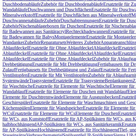
Duschbodenabläufe
Zubehör für Duschbodenabläufe
Ersatzteile für 
Wandabläufe
Duschwannen und Duschflächen
Ersatzteile für Dusch
Mineralwerkstoff
Ersatzteile für Duschflächen aus Mineralwerkstoff
Mo
Duschwannenabläufe
Zubehör
Duschabtrennungen
Ersatzteile für Du
Zubehör
Nischenablageboxen für Duschen
Ersatzteile für Nischenab
für Badewannen aus Sanitäracryl
Rechteckbadewannen
Ersatzteile f
für Badewannen für Babys
Montagelemente
Ersatzteile für Montagele
Wandanker
Zubehör
Reparatursets
Weiteres Zubehör
Apparateanschlüs
Ablaufdeckel
Ersatzteile für Ohne Ablaufdeckel
Ablaufdeckel
Ersatzte
Ablaufdeckel
Ersatzteile für Ohne Ablaufdeckel
Ablaufdeckel
Ersatzte
Ablaufdeckel
Ersatzteile für Ohne Ablaufdeckel
Zubehör für Ablaufga
Drehbetätigung
Ersatzteile für Mit Drehbetätigung
Fertigbausets für D
Zulauf
Fertigbausets für Drehbetätigung und Zulauf
Ersatzteile für Fe
Ventilstopfen
Ersatzteile für Mit Ventilstopfen
Zubehör für Ablaufgarn
Systemwände
Tragsysteme
Ersatzteile für Tragsysteme
Beplankungen
Z
für Waschtische
Ersatzteile für Elemente für Waschtische
Elemente für 
Wandablauf
Ersatzteile für Elemente für Duschen mit Wandablauf
Ele
Elemente für Duschtrennwände
Elemente für Ausgussbecken
Ersatzte
Geschirrspüler
Ersatzteile für Elemente für Waschmaschinen und Gesc
Küchenspülen
Elemente für Wandspeicher
Ersatzteile für Elemente fü
WCs
Ersatzteile für Elemente für WCs
Elemente für Duschen
Ersatztei
für WCs, aus Kunststoff
Ersatzteile für AP-Spülkästen für WCs, aus K
halbhochhängend
AP-Spülkästen für WCs, aus Sanitärkeramik
Ersatzt
für AP-Spülkästen
Hochhängend
Ersatzteile für Hochhängend
Tief- u
Staueinsätze
Verbrauchsmaterial
Spülventile
UP-Spülkästen
Sigma UP-S