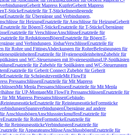
hverbindungen
Geberit Mapress Kupfer
Geberit Mapress
gen
T-Stücke
Ersatzteile für T-Stücke
Innenliegende
bar
Ersatzteile für Übergänge und Verbindungen,
nschlüsse für Heizung
Ersatzteile für Anschlüsse für Heizung
Geberit
n
Ersatzteile für Bögen
T-Stücke
Ersatzteile für T-Stücke
Übergänge
üsse
Ersatzteile für Verschlüsse
Anschlüsse
Ersatzteile für
rsatzteile für Reduktionen
Bögen
Ersatzteile für Bögen
T-
bergänge und Verbindungen, lösbar
Verschlüsse
Ersatzteile für
n für Rohre und Fittings
Abdeckungen für Rohre
Befestigungen für
ienespüleinheiten
Ersatzteile für Hygienespüleinheiten
Zubehör für
r Spülkästen und WC-Steuerungen mit Hygienespülung
UP-Spülkästen
pülung
Ersatzteile für Zubehör für Spülkästen und WC-Steuerungen
stem
Ersatzteile für Geberit Connect Zubehör für Geberit
le
Ersatzteile für Schrägsitzventile
Mit FlowFit
ress Pressanschlüssen
Ersatzteile für Mit Mapress
schlüssen
Mit Mepla Pressanschlüssen
Ersatzteile für Mit Mepla
gelhähne für UP-Montage
Mit FlowFit Pressanschlüssen
Ersatzteile für
le für Mit Mapress Pressanschlüssen
Gebäude-
n
Reinigungsstücke
Ersatzteile für Reinigungsstücke
Formstücke
ckverbindungen
Spannverbindungen
Übergänge auf andere
e für Anschlussbögen
Anschlusssteckmuffen
Ersatzteile für
re
Ersatzteile für Rohre
Formstücke
Ersatzteile für
ile für Reinigungsstücke
Verbindungen
Ersatzteile für
rsatzteile für Apparateanschlüsse
Anschlussbögen
Ersatzteile für