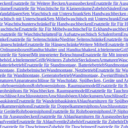
Becken
Ersatzteile für Weitere Becken
Ausgussbecken
Ersatzteile für Au
nräume
Ersatzteile für Waschtische für Klassenräume
Zubehör
Säulen
Ersa
andablagen
Sets Waschtisch mit Unterschrank
Sets Handwaschbecken 
aschtisch mit Unterschrank
Sets Möbelwaschtisch mit Unterschrank
Ersa
für Waschtischunterschränke
Für Handwaschbecken
Ersatzteile für Für
aschtische
Ersatzteile für Für Möbelwaschtische
Für Eckhandwaschbec
rsatzteile für Waschtischplatten
Für Aufsatzwaschtisch Schalenform
Ers
änke
Ersatzteile für Seitenschränke
Niedrige Seitenschränke
Ersatzteile f
ängeschränke
Ersatzteile für Hängeschränke
Weitere Möbel
Ersatzteile 
d Ordnungsboxen
Handtuchhalter und Handtuchhaken
Lichtelemente
Grif
tzteile für Spiegel
Mit integrierter Beleuchtung
Ersatzteile für Mit integr
behör
Lichtelemente
Griffe
Weiteres Zubehör
Steckdosen
Armaturen
Wasc
tteriebetrieb
Ersatzteile für Standmontage, Batteriebetrieb
Standmontage
dmontage, Einhebelmischer
Wandmontage, Netzbetrieb
Ersatzteile für W
teile für Wandmontage, Generatorbetrieb
Wandmontage, Zweigriffmisch
rmaturen
Apparateanschlüsse für Waschplatz, Spülbecken, Geräte und 
 Rohrbogensiphons
Rohrbogensiphons, Raumsparmodell
Ersatzteile für
rohrsiphons für Waschbecken, Raumsparmodell
Ersatzteile für Tauch
nschlüsse
Anschlussstutzen
Anschlussbögen
Abdeckungen
Anschlüsse
Er
aukästen
Ersatzteile für Wandeinbaukästen
Ablaufgarnituren für Spülb
elkammersiphons
Ersatzteile für Doppelkammersiphons
Anschlussstutz
für Geräte
Rohrbogensiphons
Ersatzteile für Rohrbogensiphons
UP-Sipho
en für Ausgussbecken
Ersatzteile für Ablaufgarnituren für Ausgussbecke
ufventile
Ersatzteile für Ablaufventile
Zubehör
Ersatzteile für Zubehör
D
Ersatzteile für Duschrinnen
Zubehör für Duschrinnen
Ersatzteile für Zu