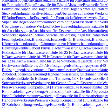
Anschlussbögen
Anschlussstutzen
Ersatzteile für Anschlussstutzen
Zub
für Formstücke
Bögen
Ersatzteile für Bögen
Abzweige
Ersatzteile für 
Formstücke SuperTube
Bögen
Ersatzteile für Bögen
Abzweige
Ersatzte
Steckverbindungen
Krallverbindungen
Übergänge auf andere Werksto
PE
Rohre
Formstücke
Ersatzteile für Formstücke
Bögen
Abzweige
Redu
SuperTube
Bögen
Sonderformstücke
Verbindungen
Ersatzteile für Ver
Übergänge auf andere Werkstoffe
Gewindeverbindungen
Ersatzteile 
für Anschlussbögen
Anschlussmuffen
Ersatzteile für Anschlussmuffen
Schneckensiphons
Zubehör
Rohrschellen
Befestigungen für Rohrschel
Feuchtigkeitsschutz
Brandschutz
Ersatzteile für Brandschutz
Brandschu
Körperschallentkopplung
Dämmungen zur Körperschallentkopplung 
Belüftungsventile
Geberit Pluvia Dachentwässerung
Dachwassereinläu
l/s
Ersatzteile für Dachwassereinläufe bis 25 l/s
Dachwassereinläufe fü
l/s
Dachwassereinläufe bis 25 l/s
Ersatzteile für Dachwassereinläufe bis
bis 12 l/s
Dachwassereinläufe bis 25 l/s
Notüberläufe
Ersatzteile für No
Dachwassereinläufe bis 25 l/s
Befestigungen
Befestigungssystem d40
Befestigungen
Konventionelle Dachentwässerung
Dachwassereinläufe
Zubehör
Bodenentwässerung
Flächenentwässerung für drinnen und d
cm
Bodeneinläufe für Balkone und Terrassen, 13 x 13 cm
Ersatzteile 
Software
Werkzeuge
Werkzeuge für Geberit FlowFit
Ersatzteile für W
Presswerkzeuge Kompatibilität [1]
Presswerkzeuge Kompatibilität [2]
Rohrbearbeitungswerkzeuge
Abpressstopfen
Ersatzteile für Abpressst
PushFit
Rohrbearbeitungswerkzeuge
Ersatzteile für Rohrbearbeitung
Handpresswerkzeuge
Presswerkzeuge Kompatibilität [1]
Ersatzteile f
[2]
Rohrbearbeitungswerkzeuge
Ersatzteile für Rohrbearbeitungswerk