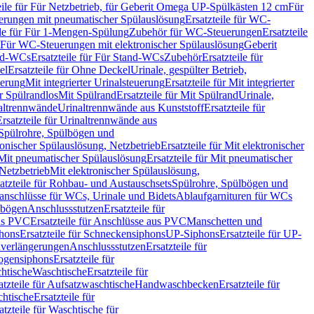
eile für Für Netzbetrieb, für Geberit Omega UP-Spülkästen 12 cm
Für
rungen mit pneumatischer Spülauslösung
Ersatzteile für WC-
ile für Für 1-Mengen-Spülung
Zubehör für WC-Steuerungen
Ersatzteile
ür Für WC-Steuerungen mit elektronischer Spülauslösung
Geberit
nd-WCs
Ersatzteile für Für Stand-WCs
Zubehör
Ersatzteile für
el
Ersatzteile für Ohne Deckel
Urinale, gespülter Betrieb,
uerung
Mit integrierter Urinalsteuerung
Ersatzteile für Mit integrierter
ür Spülrandlos
Mit Spülrand
Ersatzteile für Mit Spülrand
Urinale,
naltrennwände
Urinaltrennwände aus Kunststoff
Ersatzteile für
Ersatzteile für Urinaltrennwände aus
r Spülrohre, Spülbögen und
ronischer Spülauslösung, Netzbetrieb
Ersatzteile für Mit elektronischer
Mit pneumatischer Spülauslösung
Ersatzteile für Mit pneumatischer
 Netzbetrieb
Mit elektronischer Spülauslösung,
atzteile für Rohbau- und Austauschsets
Spülrohre, Spülbögen und
anschlüsse für WCs, Urinale und Bidets
Ablaufgarnituren für WCs
ssbögen
Anschlussstutzen
Ersatzteile für
us PVC
Ersatzteile für Anschlüsse aus PVC
Manschetten und
hons
Ersatzteile für Schneckensiphons
UP-Siphons
Ersatzteile für UP-
enverlängerungen
Anschlussstutzen
Ersatzteile für
ogensiphons
Ersatzteile für
htische
Waschtische
Ersatzteile für
atzteile für Aufsatzwaschtische
Handwaschbecken
Ersatzteile für
htische
Ersatzteile für
atzteile für Waschtische für