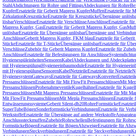
Stahl
Abdichtungen für Rohre und Fittings
Abdeckungen für Rohre
Be
Kupfer
Ersatzteile für Geberit Mapress Kupfer
Muffen
Ersatzteile für 
Zirkulation
Kreuzstücke
Ersatzteile für Kreuzstücke
Übergänge unlösba
lösbar
Verschlüsse
Ersatzteile für Verschlüsse
Anschlüsse
Ersatzteile fü
Mapress Kupfer, Gas
Ersatzteile für Geberit Mapress Kupfer, Gas
Muf
unlösbar
Ersatzteile für Übergänge unlösbar
Übergänge und Verbindun
Anschlüsse
Geberit Mapress Kupfer, FKM blau
Ersatzteile für Geber
Stücke
Ersatzteile für T-Stücke
Übergänge unlösbar
Ersatzteile für Üb
Verschlüsse
Zubehör für Geberit Mapress Kupfer
Ersatzteile für Zube
Anschlüsse
Ersatzteile für Befestigungen für Anschlüsse
Systemdichtu
Hygienespüleinheiten
Sensoren
Kabel
Abdeckungen und Abdeckplatte
mit Hygienespülung
Hygieneeinbaumodule
Ersatzteile für Hygieneei
mit Hygienespülung
Sensoren
Kabel
Netzteile
Ersatzteile für Netzteile
N
Hygienesystem
Gateways
Ersatzteile für Gateways
Konverter
Ersatzteil
Pressanschlüssen
Ersatzteile für Mit FlowFit Pressanschlüssen
Mit Mep
Pressanschlüssen
Probenahmeventile
Kugelhähne
Ersatzteile für Kuge
Pressanschlüssen
Mit Mapress Pressanschlüssen
Ersatzteile für Mit Ma
Mit FlowFit Pressanschlüssen
Mit Mepla Pressanschlüssen
Ersatzteile
Entwässerungssysteme
Geberit Silent-db20
Rohre
Formstücke
Ersatztei
SuperTube
Bögen
Sonderformstücke
Verbindungen
Ersatzteile für Ver
Werkstoffe
Ersatzteile für Übergänge auf andere Werkstoffe
Apparatea
Anschlusssteckmuffen
Zubehör
Rohrschellen
Befestigungen für Rohrsc
Formstücke
Bögen
Ersatzteile für Bögen
Abzweige
Ersatzteile für Abz
Verbindungen
Steckverbindungen
Ersatzteile für Steckverbindungen
Kr