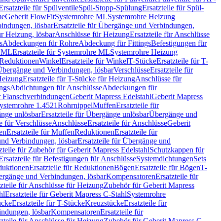
Ersatzteile für Spülventile
Spül-Stopp-Spülung
Ersatzteile für Spül-
me
Geberit FlowFit
Systemrohre ML
Systemrohre Heizung
indungen, lösbar
Ersatzteile für Übergänge und Verbindungen,
r Heizung, lösbar
Anschlüsse für Heizung
Ersatzteile für Anschlüsse
s
Abdeckungen für Rohre
Abdeckung für Fittings
Befestigungen für
e ML
Ersatzteile für Systemrohre ML
Systemrohre Heizung
r Reduktionen
Winkel
Ersatzteile für Winkel
T-Stücke
Ersatzteile für T-
r Übergänge und Verbindungen, lösbar
Verschlüsse
Ersatzteile für
Heizung
Ersatzteile für T-Stücke für Heizung
Anschlüsse für
ngs
Abdichtungen für Anschlüsse
Abdeckungen für
r Flanschverbindungen
Geberit Mapress Edelstahl
Geberit Mapress
 Systemrohre 1.4521
Rohrnippel
Muffen
Ersatzteile für
nge unlösbar
Ersatzteile für Übergänge unlösbar
Übergänge und
le für Verschlüsse
Anschlüsse
Ersatzteile für Anschlüsse
Geberit
en
Ersatzteile für Muffen
Reduktionen
Ersatzteile für
nd Verbindungen, lösbar
Ersatzteile für Übergänge und
zteile für Zubehör für Geberit Mapress Edelstahl
Schutzkappen für
Ersatzteile für Befestigungen für Anschlüsse
Systemdichtungen
Sets
duktionen
Ersatzteile für Reduktionen
Bögen
Ersatzteile für Bögen
T-
bergänge und Verbindungen, lösbar
Kompensatoren
Ersatzteile für
zteile für Anschlüsse für Heizung
Zubehör für Geberit Mapress
hl
Ersatzteile für Geberit Mapress C-Stahl
Systemrohre
ücke
Ersatzteile für T-Stücke
Kreuzstücke
Ersatzteile für
indungen, lösbar
Kompensatoren
Ersatzteile für
zteile für Anschlüsse für Heizung
Zubehör für Geberit Mapress C-