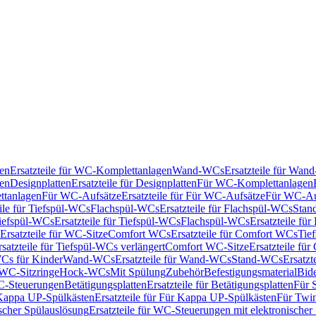
en
Ersatzteile für WC-Komplettanlagen
Wand-WCs
Ersatzteile für Wa
ken
Designplatten
Ersatzteile für Designplatten
Für WC-Komplettanlagen
tanlagen
Für WC-Aufsätze
Ersatzteile für Für WC-Aufsätze
Für WC-Au
eile für Tiefspül-WCs
Flachspül-WCs
Ersatzteile für Flachspül-WCs
Stan
iefspül-WCs
Ersatzteile für Tiefspül-WCs
Flachspül-WCs
Ersatzteile fü
Ersatzteile für WC-Sitze
Comfort WCs
Ersatzteile für Comfort WCs
Tie
rsatzteile für Tiefspül-WCs verlängert
Comfort WC-Sitze
Ersatzteile fü
WCs für Kinder
Wand-WCs
Ersatzteile für Wand-WCs
Stand-WCs
Ersatzt
r WC-Sitzringe
Hock-WCs
Mit Spülung
Zubehör
Befestigungsmaterial
Bide
C-Steuerungen
Betätigungsplatten
Ersatzteile für Betätigungsplatten
Für 
Kappa UP-Spülkästen
Ersatzteile für Für Kappa UP-Spülkästen
Für Twin
scher Spülauslösung
Ersatzteile für WC-Steuerungen mit elektronischer