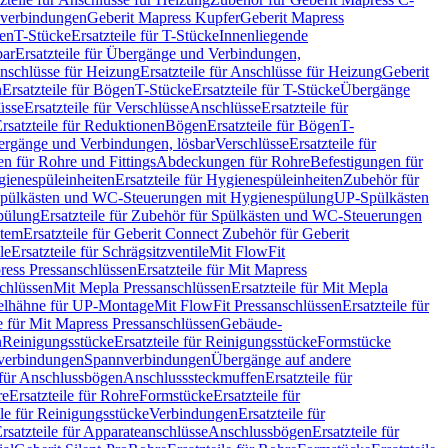
hverbindungen
Geberit Mapress Kupfer
Geberit Mapress
gen
T-Stücke
Ersatzteile für T-Stücke
Innenliegende
bar
Ersatzteile für Übergänge und Verbindungen,
nschlüsse für Heizung
Ersatzteile für Anschlüsse für Heizung
Geberit
n
Ersatzteile für Bögen
T-Stücke
Ersatzteile für T-Stücke
Übergänge
üsse
Ersatzteile für Verschlüsse
Anschlüsse
Ersatzteile für
rsatzteile für Reduktionen
Bögen
Ersatzteile für Bögen
T-
bergänge und Verbindungen, lösbar
Verschlüsse
Ersatzteile für
n für Rohre und Fittings
Abdeckungen für Rohre
Befestigungen für
ienespüleinheiten
Ersatzteile für Hygienespüleinheiten
Zubehör für
r Spülkästen und WC-Steuerungen mit Hygienespülung
UP-Spülkästen
pülung
Ersatzteile für Zubehör für Spülkästen und WC-Steuerungen
stem
Ersatzteile für Geberit Connect Zubehör für Geberit
le
Ersatzteile für Schrägsitzventile
Mit FlowFit
ress Pressanschlüssen
Ersatzteile für Mit Mapress
schlüssen
Mit Mepla Pressanschlüssen
Ersatzteile für Mit Mepla
gelhähne für UP-Montage
Mit FlowFit Pressanschlüssen
Ersatzteile für
le für Mit Mapress Pressanschlüssen
Gebäude-
n
Reinigungsstücke
Ersatzteile für Reinigungsstücke
Formstücke
ckverbindungen
Spannverbindungen
Übergänge auf andere
e für Anschlussbögen
Anschlusssteckmuffen
Ersatzteile für
re
Ersatzteile für Rohre
Formstücke
Ersatzteile für
ile für Reinigungsstücke
Verbindungen
Ersatzteile für
rsatzteile für Apparateanschlüsse
Anschlussbögen
Ersatzteile für