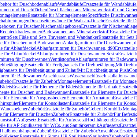
Zubehör für Duschbodenabläufe
Wandabläufe
Ersatzteile für Wandabläufe
wannen und Duschflächen
Duschflächen aus Mineralwerkstoff und Geberi
ntagelemente
Ersatzteile für Montagelemente
Spezifische Duschwanne
schabtrennungen
Duschseitenwände für Walk-in-Dusche
Ersatzteile für
lageboxen für Duschen
Nischenablageboxen
Ersatzteile für Nischenabla
ür Rechteckbadewannen
Badewannen aus Mineralwerkstoff
Ersatzteile f
mente
Sets Füße und Sets Traversen und Wandanker
Ersatzteile für Set
se für Duschen und Badewannen
Ablaufgarnituren für Duschwannen, 
ile für Ablaufdeckel
Ablaufgarnituren für Duschwannen, d90
Ersatzteil
ile für Ablaufdeckel
Ablaufgarnituren für Duschwannen Sestra
Ersatztei
rnituren für Duschwannen
Ventilstopfen
Ablaufgarnituren für Badewann
rehbetätigung
Ersatzteile für Fertigbausets für Drehbetätigung
Mit Drehbe
rtigbausets für Drehbetätigung und Zulauf
Mit Druckbetätigung PushCon
ituren für Badewannen
Anschlusssets
Wasseranschlüsse
Installations- un
ubehör
Ersatzteile für Zubehör
Montageelemente
Ersatzteile für Montag
Bidets
Ersatzteile für Elemente für Bidets
Elemente für Urinale
Ersatztei
mente für Duschen und Badewannen
Ersatzteile für Elemente für Dus
ile für Elemente für Ausgussbecken
Elemente für Armaturen
Ersatzteile 
hirrspüler
Elemente für Konsollasten
Ersatzteile für Elemente für Konso
r Wandspeicher
Zubehör
Ersatzteile für Zubehör
Geberit Kombifix
Montag
le für Elemente für Duschen
Zubehör
Ersatzteile für Zubehör
Für Befesti
unststoff
Aufgesetzt
Ersatzteile für Aufgesetzt
Hochhängend
Ersatzteile
eile für AP-Spülkästen für WCs, aus Sanitärkeramik
Aufgesetzt
Ersatztei
nd halbhochhängend
Zubehör
Ersatzteile für Zubehör
Anschlüsse
Ersatztei
pülkästen
Ersatzteile für Sigma UP-Spülkästen
Spülrohre
Zubehör
Füll- 