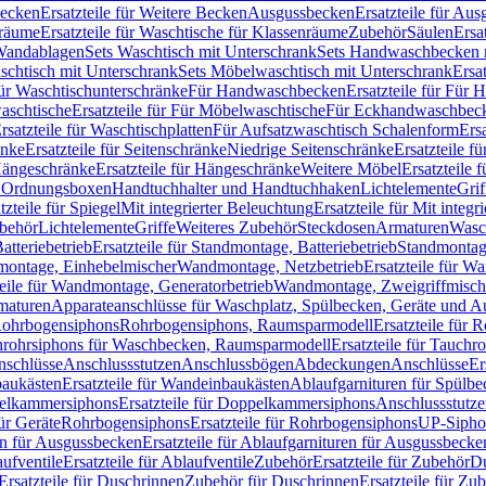
Becken
Ersatzteile für Weitere Becken
Ausgussbecken
Ersatzteile für Au
nräume
Ersatzteile für Waschtische für Klassenräume
Zubehör
Säulen
Ersa
andablagen
Sets Waschtisch mit Unterschrank
Sets Handwaschbecken 
aschtisch mit Unterschrank
Sets Möbelwaschtisch mit Unterschrank
Ersa
für Waschtischunterschränke
Für Handwaschbecken
Ersatzteile für Für
aschtische
Ersatzteile für Für Möbelwaschtische
Für Eckhandwaschbec
rsatzteile für Waschtischplatten
Für Aufsatzwaschtisch Schalenform
Ers
änke
Ersatzteile für Seitenschränke
Niedrige Seitenschränke
Ersatzteile f
ängeschränke
Ersatzteile für Hängeschränke
Weitere Möbel
Ersatzteile 
d Ordnungsboxen
Handtuchhalter und Handtuchhaken
Lichtelemente
Grif
tzteile für Spiegel
Mit integrierter Beleuchtung
Ersatzteile für Mit integr
behör
Lichtelemente
Griffe
Weiteres Zubehör
Steckdosen
Armaturen
Wasc
tteriebetrieb
Ersatzteile für Standmontage, Batteriebetrieb
Standmontage
dmontage, Einhebelmischer
Wandmontage, Netzbetrieb
Ersatzteile für W
teile für Wandmontage, Generatorbetrieb
Wandmontage, Zweigriffmisch
rmaturen
Apparateanschlüsse für Waschplatz, Spülbecken, Geräte und 
 Rohrbogensiphons
Rohrbogensiphons, Raumsparmodell
Ersatzteile für
rohrsiphons für Waschbecken, Raumsparmodell
Ersatzteile für Tauch
nschlüsse
Anschlussstutzen
Anschlussbögen
Abdeckungen
Anschlüsse
Er
aukästen
Ersatzteile für Wandeinbaukästen
Ablaufgarnituren für Spülb
elkammersiphons
Ersatzteile für Doppelkammersiphons
Anschlussstutz
für Geräte
Rohrbogensiphons
Ersatzteile für Rohrbogensiphons
UP-Sipho
en für Ausgussbecken
Ersatzteile für Ablaufgarnituren für Ausgussbecke
ufventile
Ersatzteile für Ablaufventile
Zubehör
Ersatzteile für Zubehör
D
Ersatzteile für Duschrinnen
Zubehör für Duschrinnen
Ersatzteile für Zu