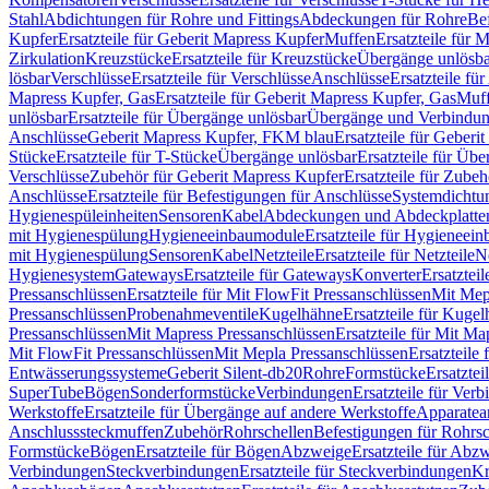
Stahl
Abdichtungen für Rohre und Fittings
Abdeckungen für Rohre
Be
Kupfer
Ersatzteile für Geberit Mapress Kupfer
Muffen
Ersatzteile für 
Zirkulation
Kreuzstücke
Ersatzteile für Kreuzstücke
Übergänge unlösba
lösbar
Verschlüsse
Ersatzteile für Verschlüsse
Anschlüsse
Ersatzteile fü
Mapress Kupfer, Gas
Ersatzteile für Geberit Mapress Kupfer, Gas
Muf
unlösbar
Ersatzteile für Übergänge unlösbar
Übergänge und Verbindun
Anschlüsse
Geberit Mapress Kupfer, FKM blau
Ersatzteile für Geber
Stücke
Ersatzteile für T-Stücke
Übergänge unlösbar
Ersatzteile für Üb
Verschlüsse
Zubehör für Geberit Mapress Kupfer
Ersatzteile für Zube
Anschlüsse
Ersatzteile für Befestigungen für Anschlüsse
Systemdichtu
Hygienespüleinheiten
Sensoren
Kabel
Abdeckungen und Abdeckplatte
mit Hygienespülung
Hygieneeinbaumodule
Ersatzteile für Hygieneei
mit Hygienespülung
Sensoren
Kabel
Netzteile
Ersatzteile für Netzteile
N
Hygienesystem
Gateways
Ersatzteile für Gateways
Konverter
Ersatzteil
Pressanschlüssen
Ersatzteile für Mit FlowFit Pressanschlüssen
Mit Mep
Pressanschlüssen
Probenahmeventile
Kugelhähne
Ersatzteile für Kuge
Pressanschlüssen
Mit Mapress Pressanschlüssen
Ersatzteile für Mit Ma
Mit FlowFit Pressanschlüssen
Mit Mepla Pressanschlüssen
Ersatzteile
Entwässerungssysteme
Geberit Silent-db20
Rohre
Formstücke
Ersatztei
SuperTube
Bögen
Sonderformstücke
Verbindungen
Ersatzteile für Ver
Werkstoffe
Ersatzteile für Übergänge auf andere Werkstoffe
Apparatea
Anschlusssteckmuffen
Zubehör
Rohrschellen
Befestigungen für Rohrsc
Formstücke
Bögen
Ersatzteile für Bögen
Abzweige
Ersatzteile für Abz
Verbindungen
Steckverbindungen
Ersatzteile für Steckverbindungen
Kr