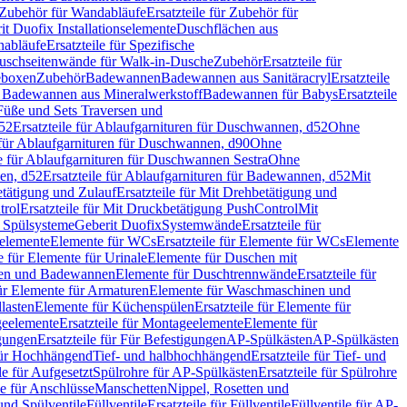
Zubehör für Wandabläufe
Ersatzteile für Zubehör für
t Duofix Installationselemente
Duschflächen aus
nabläufe
Ersatzteile für Spezifische
 Duschseitenwände für Walk-in-Dusche
Zubehör
Ersatzteile für
geboxen
Zubehör
Badewannen
Badewannen aus Sanitäracryl
Ersatzteile
ür Badewannen aus Mineralwerkstoff
Badewannen für Babys
Ersatzteile
s Füße und Sets Traversen und
d52
Ersatzteile für Ablaufgarnituren für Duschwannen, d52
Ohne
e für Ablaufgarnituren für Duschwannen, d90
Ohne
le für Ablaufgarnituren für Duschwannen Sestra
Ohne
en, d52
Ersatzteile für Ablaufgarnituren für Badewannen, d52
Mit
tätigung und Zulauf
Ersatzteile für Mit Drehbetätigung und
trol
Ersatzteile für Mit Druckbetätigung PushControl
Mit
d Spülsysteme
Geberit Duofix
Systemwände
Ersatzteile für
eelemente
Elemente für WCs
Ersatzteile für Elemente für WCs
Elemente
le für Elemente für Urinale
Elemente für Duschen mit
chen und Badewannen
Elemente für Duschtrennwände
Ersatzteile für
für Elemente für Armaturen
Elemente für Waschmaschinen und
llasten
Elemente für Küchenspülen
Ersatzteile für Elemente für
eelemente
Ersatzteile für Montageelemente
Elemente für
gungen
Ersatzteile für Für Befestigungen
AP-Spülkästen
AP-Spülkästen
 für Hochhängend
Tief- und halbhochhängend
Ersatzteile für Tief- und
le für Aufgesetzt
Spülrohre für AP-Spülkästen
Ersatzteile für Spülrohre
le für Anschlüsse
Manschetten
Nippel, Rosetten und
und Spülventile
Füllventile
Ersatzteile für Füllventile
Füllventile für AP-