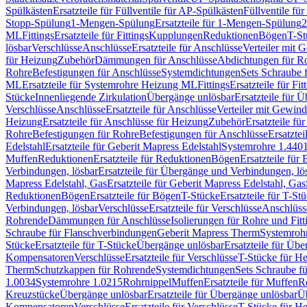
Spülkästen
Ersatzteile für Füllventile für AP-Spülkästen
Füllventile fü
Stopp-Spülung
1-Mengen-Spülung
Ersatzteile für 1-Mengen-Spülung
2
ML
Fittings
Ersatzteile für Fittings
Kupplungen
Reduktionen
Bögen
T-St
lösbar
Verschlüsse
Anschlüsse
Ersatzteile für Anschlüsse
Verteiler mit 
für Heizung
Zubehör
Dämmungen für Anschlüsse
Abdichtungen für Ro
Rohre
Befestigungen für Anschlüsse
Systemdichtungen
Sets Schraube 
ML
Ersatzteile für Systemrohre Heizung ML
Fittings
Ersatzteile für Fit
Stücke
Innenliegende Zirkulation
Übergänge unlösbar
Ersatzteile für 
Verschlüsse
Anschlüsse
Ersatzteile für Anschlüsse
Verteiler mit Gewin
Heizung
Ersatzteile für Anschlüsse für Heizung
Zubehör
Ersatzteile fü
Rohre
Befestigungen für Rohre
Befestigungen für Anschlüsse
Ersatzte
Edelstahl
Ersatzteile für Geberit Mapress Edelstahl
Systemrohre 1.440
Muffen
Reduktionen
Ersatzteile für Reduktionen
Bögen
Ersatzteile für
Verbindungen, lösbar
Ersatzteile für Übergänge und Verbindungen, lö
Mapress Edelstahl, Gas
Ersatzteile für Geberit Mapress Edelstahl, Gas
Reduktionen
Bögen
Ersatzteile für Bögen
T-Stücke
Ersatzteile für T-St
Verbindungen, lösbar
Verschlüsse
Ersatzteile für Verschlüsse
Anschlüss
Rohrende
Dämmungen für Anschlüsse
Isolierungen für Rohre und Fitt
Schraube für Flanschverbindungen
Geberit Mapress Therm
Systemroh
Stücke
Ersatzteile für T-Stücke
Übergänge unlösbar
Ersatzteile für Üb
Kompensatoren
Verschlüsse
Ersatzteile für Verschlüsse
T-Stücke für H
Therm
Schutzkappen für Rohrende
Systemdichtungen
Sets Schraube f
1.0034
Systemrohre 1.0215
Rohrnippel
Muffen
Ersatzteile für Muffen
R
Kreuzstücke
Übergänge unlösbar
Ersatzteile für Übergänge unlösbar
Üb
Kompensatoren
Verschlüsse
Ersatzteile für Verschlüsse
T-Stücke für H