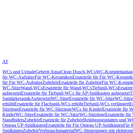
AT
WCs und Urinale
Geberit AquaClean Dusch-WCs
WC-Komplettanlag
für WC-Aufsätze
Für WC-Keramiken
Ersatzteile für Für WC-Kerami
für Für WC-Aufsätze
Zubehör
Ersatzteile für Zubehör
Für WC-Komplet
WC-Sitze
Wand-WCs
Ersatzteile für Wand-WCs
Tiefspül-WCs
Ersatzt
aufgesetzt
Ersatzteile für Tiefspül-WCs für AP-Spülkasten aufgesetzt
T
Sanitärkeramik
Aufgesetzt
WC-Sitze
Ersatzteile für WC-Sitze
WC-Sitze
erhöht
Ersatzteile für Flachspül-WCs erhöht
Tiefspül-WCs verlängert
E
Sitzringe
Ersatzteile für WC-Sitzringe
WCs für Kinder
Ersatzteile für 
Kinder
WC-Sitze
Ersatzteile für WC-Sitze
WC-Sitzringe
Ersatzteile fü
Standbidets
Zubehör
Ersatzteile für Zubehör
Betätigungsplatten und W
Omega UP-Spülkästen
Ersatzteile für Für Omega UP-Spülkästen
Für 
Spülkästen
Zubehör
Verbrauchsmaterial
WC-Steuerungen mit elektroni