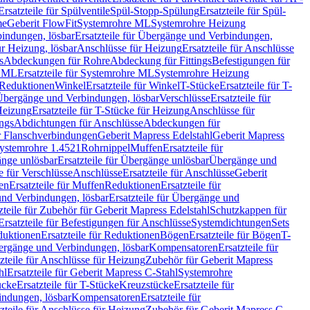
Ersatzteile für Spülventile
Spül-Stopp-Spülung
Ersatzteile für Spül-
me
Geberit FlowFit
Systemrohre ML
Systemrohre Heizung
indungen, lösbar
Ersatzteile für Übergänge und Verbindungen,
r Heizung, lösbar
Anschlüsse für Heizung
Ersatzteile für Anschlüsse
s
Abdeckungen für Rohre
Abdeckung für Fittings
Befestigungen für
e ML
Ersatzteile für Systemrohre ML
Systemrohre Heizung
r Reduktionen
Winkel
Ersatzteile für Winkel
T-Stücke
Ersatzteile für T-
r Übergänge und Verbindungen, lösbar
Verschlüsse
Ersatzteile für
Heizung
Ersatzteile für T-Stücke für Heizung
Anschlüsse für
ngs
Abdichtungen für Anschlüsse
Abdeckungen für
r Flanschverbindungen
Geberit Mapress Edelstahl
Geberit Mapress
 Systemrohre 1.4521
Rohrnippel
Muffen
Ersatzteile für
nge unlösbar
Ersatzteile für Übergänge unlösbar
Übergänge und
le für Verschlüsse
Anschlüsse
Ersatzteile für Anschlüsse
Geberit
en
Ersatzteile für Muffen
Reduktionen
Ersatzteile für
nd Verbindungen, lösbar
Ersatzteile für Übergänge und
zteile für Zubehör für Geberit Mapress Edelstahl
Schutzkappen für
Ersatzteile für Befestigungen für Anschlüsse
Systemdichtungen
Sets
duktionen
Ersatzteile für Reduktionen
Bögen
Ersatzteile für Bögen
T-
bergänge und Verbindungen, lösbar
Kompensatoren
Ersatzteile für
zteile für Anschlüsse für Heizung
Zubehör für Geberit Mapress
hl
Ersatzteile für Geberit Mapress C-Stahl
Systemrohre
ücke
Ersatzteile für T-Stücke
Kreuzstücke
Ersatzteile für
indungen, lösbar
Kompensatoren
Ersatzteile für
zteile für Anschlüsse für Heizung
Zubehör für Geberit Mapress C-