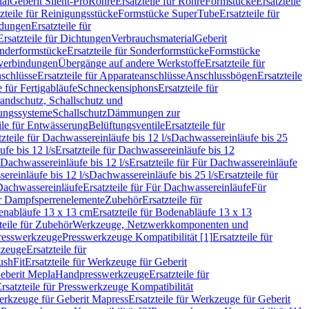
ial
Geberit Silent-Pro
Rohre
Ersatzteile für Rohre
Formstücke
Ersatzteile
zteile für Reinigungsstücke
Formstücke SuperTube
Ersatzteile für
ndungen
Ersatzteile für
Ersatzteile für Dichtungen
Verbrauchsmaterial
Geberit
nderformstücke
Ersatzteile für Sonderformstücke
Formstücke
ckverbindungen
Übergänge auf andere Werkstoffe
Ersatzteile für
schlüsse
Ersatzteile für Apparateanschlüsse
Anschlussbögen
Ersatzteile
e für Fertigabläufe
Schneckensiphons
Ersatzteile für
andschutz, Schallschutz und
rungssysteme
Schallschutz
Dämmungen zur
ile für Entwässerung
Belüftungsventile
Ersatzteile für
tzteile für Dachwassereinläufe bis 12 l/s
Dachwassereinläufe bis 25
fe bis 12 l/s
Ersatzteile für Dachwassereinläufe bis 12
Dachwassereinläufe bis 12 l/s
Ersatzteile für Für Dachwassereinläufe
ereinläufe bis 12 l/s
Dachwassereinläufe bis 25 l/s
Ersatzteile für
Dachwassereinläufe
Ersatzteile für Für Dachwassereinläufe
Für
für Dampfsperrenelemente
Zubehör
Ersatzteile für
nabläufe 13 x 13 cm
Ersatzteile für Bodenabläufe 13 x 13
teile für Zubehör
Werkzeuge, Netzwerkkomponenten und
presswerkzeuge
Presswerkzeuge Kompatibilität [1]
Ersatzteile für
kzeuge
Ersatzteile für
ushFit
Ersatzteile für Werkzeuge für Geberit
Geberit Mepla
Handpresswerkzeuge
Ersatzteile für
rsatzteile für Presswerkzeuge Kompatibilität
rkzeuge für Geberit Mapress
Ersatzteile für Werkzeuge für Geberit