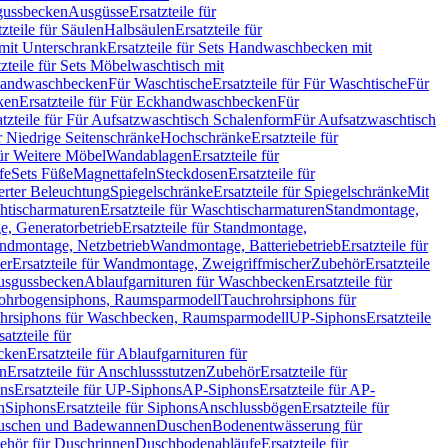
sgussbecken
Ausgüsse
Ersatzteile für
tzteile für Säulen
Halbsäulen
Ersatzteile für
mit Unterschrank
Ersatzteile für Sets Handwaschbecken mit
tzteile für Sets Möbelwaschtisch mit
 Handwaschbecken
Für Waschtische
Ersatzteile für Für Waschtische
Für
ken
Ersatzteile für Für Eckhandwaschbecken
Für
atzteile für Für Aufsatzwaschtisch Schalenform
Für Aufsatzwaschtisch
ür Niedrige Seitenschränke
Hochschränke
Ersatzteile für
für Weitere Möbel
Wandablagen
Ersatzteile für
fe
Sets Füße
Magnettafeln
Steckdosen
Ersatzteile für
ierter Beleuchtung
Spiegelschränke
Ersatzteile für Spiegelschränke
Mit
htischarmaturen
Ersatzteile für Waschtischarmaturen
Standmontage,
, Generatorbetrieb
Ersatzteile für Standmontage,
andmontage, Netzbetrieb
Wandmontage, Batteriebetrieb
Ersatzteile für
er
Ersatzteile für Wandmontage, Zweigriffmischer
Zubehör
Ersatzteile
Ausgussbecken
Ablaufgarnituren für Waschbecken
Ersatzteile für
 Rohrbogensiphons, Raumsparmodell
Tauchrohrsiphons für
rohrsiphons für Waschbecken, Raumsparmodell
UP-Siphons
Ersatzteile
satzteile für
ecken
Ersatzteile für Ablaufgarnituren für
en
Ersatzteile für Anschlussstutzen
Zubehör
Ersatzteile für
ns
Ersatzteile für UP-Siphons
AP-Siphons
Ersatzteile für AP-
n
Siphons
Ersatzteile für Siphons
Anschlussbögen
Ersatzteile für
uschen und Badewannen
Duschen
Bodenentwässerung für
behör für Duschrinnen
Duschbodenabläufe
Ersatzteile für