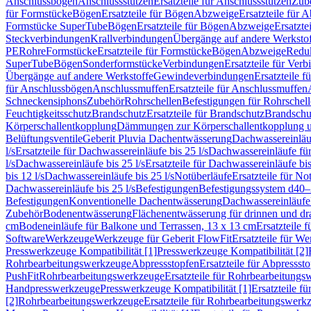
Anschlussbögen
Anschlussstutzen
Ersatzteile für Anschlussstutzen
Zub
für Formstücke
Bögen
Ersatzteile für Bögen
Abzweige
Ersatzteile für 
Formstücke SuperTube
Bögen
Ersatzteile für Bögen
Abzweige
Ersatzte
Steckverbindungen
Krallverbindungen
Übergänge auf andere Werksto
PE
Rohre
Formstücke
Ersatzteile für Formstücke
Bögen
Abzweige
Redu
SuperTube
Bögen
Sonderformstücke
Verbindungen
Ersatzteile für Ver
Übergänge auf andere Werkstoffe
Gewindeverbindungen
Ersatzteile 
für Anschlussbögen
Anschlussmuffen
Ersatzteile für Anschlussmuffen
Schneckensiphons
Zubehör
Rohrschellen
Befestigungen für Rohrschel
Feuchtigkeitsschutz
Brandschutz
Ersatzteile für Brandschutz
Brandschu
Körperschallentkopplung
Dämmungen zur Körperschallentkopplung 
Belüftungsventile
Geberit Pluvia Dachentwässerung
Dachwassereinläu
l/s
Ersatzteile für Dachwassereinläufe bis 25 l/s
Dachwassereinläufe fü
l/s
Dachwassereinläufe bis 25 l/s
Ersatzteile für Dachwassereinläufe bis
bis 12 l/s
Dachwassereinläufe bis 25 l/s
Notüberläufe
Ersatzteile für No
Dachwassereinläufe bis 25 l/s
Befestigungen
Befestigungssystem d40
Befestigungen
Konventionelle Dachentwässerung
Dachwassereinläufe
Zubehör
Bodenentwässerung
Flächenentwässerung für drinnen und d
cm
Bodeneinläufe für Balkone und Terrassen, 13 x 13 cm
Ersatzteile 
Software
Werkzeuge
Werkzeuge für Geberit FlowFit
Ersatzteile für W
Presswerkzeuge Kompatibilität [1]
Presswerkzeuge Kompatibilität [2]
Rohrbearbeitungswerkzeuge
Abpressstopfen
Ersatzteile für Abpressst
PushFit
Rohrbearbeitungswerkzeuge
Ersatzteile für Rohrbearbeitung
Handpresswerkzeuge
Presswerkzeuge Kompatibilität [1]
Ersatzteile f
[2]
Rohrbearbeitungswerkzeuge
Ersatzteile für Rohrbearbeitungswerk