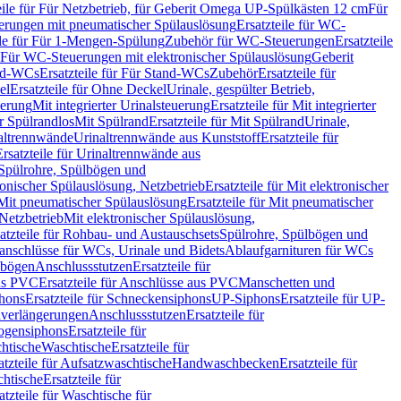
eile für Für Netzbetrieb, für Geberit Omega UP-Spülkästen 12 cm
Für
rungen mit pneumatischer Spülauslösung
Ersatzteile für WC-
ile für Für 1-Mengen-Spülung
Zubehör für WC-Steuerungen
Ersatzteile
ür Für WC-Steuerungen mit elektronischer Spülauslösung
Geberit
nd-WCs
Ersatzteile für Für Stand-WCs
Zubehör
Ersatzteile für
el
Ersatzteile für Ohne Deckel
Urinale, gespülter Betrieb,
uerung
Mit integrierter Urinalsteuerung
Ersatzteile für Mit integrierter
ür Spülrandlos
Mit Spülrand
Ersatzteile für Mit Spülrand
Urinale,
naltrennwände
Urinaltrennwände aus Kunststoff
Ersatzteile für
Ersatzteile für Urinaltrennwände aus
r Spülrohre, Spülbögen und
ronischer Spülauslösung, Netzbetrieb
Ersatzteile für Mit elektronischer
Mit pneumatischer Spülauslösung
Ersatzteile für Mit pneumatischer
 Netzbetrieb
Mit elektronischer Spülauslösung,
atzteile für Rohbau- und Austauschsets
Spülrohre, Spülbögen und
anschlüsse für WCs, Urinale und Bidets
Ablaufgarnituren für WCs
ssbögen
Anschlussstutzen
Ersatzteile für
us PVC
Ersatzteile für Anschlüsse aus PVC
Manschetten und
hons
Ersatzteile für Schneckensiphons
UP-Siphons
Ersatzteile für UP-
enverlängerungen
Anschlussstutzen
Ersatzteile für
ogensiphons
Ersatzteile für
htische
Waschtische
Ersatzteile für
atzteile für Aufsatzwaschtische
Handwaschbecken
Ersatzteile für
htische
Ersatzteile für
atzteile für Waschtische für