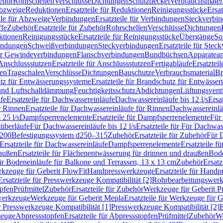
ehör
Rohrschellen
Verschlüsse
Dichtungen
Schutzdeckel
Verbrauchsmater
Abzweige
Reduktionen
Ersatzteile für Reduktionen
Reinigungsstücke
Ersat
ile für Abzweige
Verbindungen
Ersatzteile für Verbindungen
Steckverbi
ffe
Zubehör
Ersatzteile für Zubehör
Rohrschellen
Verschlüsse
Dichtungen
ktionen
Reinigungsstücke
Ersatzteile für Reinigungsstücke
Übergänge
So
bindungen
Schweißverbindungen
Steckverbindungen
Ersatzteile für Ste
für Gewindeverbindungen
Flanschverbindungen
Bundbüchsen
Apparatean
Anschlussstutzen
Ersatzteile für Anschlussstutzen
Fertigabläufe
Ersatzteil
len
Tragschalen
Verschlüsse
Dichtungen
Bauschutze
Verbrauchsmaterial
Br
tz für Entwässerungssysteme
Ersatzteile für Brandschutz für Entwässe
und Luftschalldämmung
Feuchtigkeitsschutz
Abdichtungen
Lüftungsvent
fe
Ersatzteile für Dachwassereinläufe
Dachwassereinläufe bis 12 l/s
Ersa
r Rinnen
Ersatzteile für Dachwassereinläufe für Rinnen
Dachwassereinläu
 25 l/s
Dampfsperrenelemente
Ersatzteile für Dampfsperrenelemente
Für 
tüberläufe
Für Dachwassereinläufe bis 12 l/s
Ersatzteile für Für Dachwass
–200
Befestigungssystem d250–315
Zubehör
Ersatzteile für Zubehör
Für 
Ersatzteile für Dachwassereinläufe
Dampfsperrenelemente
Ersatzteile 
raußen
Ersatzteile für Flächenentwässerung für drinnen und draußen
Bode
für Bodeneinläufe für Balkone und Terrassen, 13 x 13 cm
Zubehör
Ersatz
erkzeuge für Geberit FlowFit
Handpresswerkzeuge
Ersatzteile für Hand
Ersatzteile für Presswerkzeuge Kompatibilität [2]
Rohrbearbeitungswer
opfen
Prüfmittel
Zubehör
Ersatzteile für Zubehör
Werkzeuge für Geberit P
swerkzeuge
Werkzeuge für Geberit Mepla
Ersatzteile für Werkzeuge für 
ür Presswerkzeuge Kompatibilität [1]
Presswerkzeuge Kompatibilität [2]
E
zeuge
Abpressstopfen
Ersatzteile für Abpressstopfen
Prüfmittel
Zubehör
We