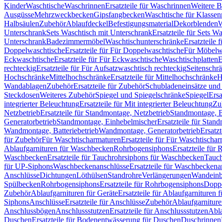
Kinder
Waschtische
Waschrinnen
Ersatzteile für Waschrinnen
Weitere 
Ausgüsse
Mehrzweckbecken
Gipsfangbecken
Waschtische für Klasse
Halbsäulen
Zubehör
Ablaufdeckel
Befestigungsmaterial
Dekorblenden
W
Unterschrank
Sets Waschtisch mit Unterschrank
Ersatzteile für Sets W
Unterschrank
Badezimmermöbel
Waschtischunterschränke
Ersatzteile 
Doppelwaschtische
Ersatzteile für Für Doppelwaschtische
Für Möbelw
Eckwaschtische
Ersatzteile für Für Eckwaschtische
Waschtischplatten
E
rechteckig
Ersatzteile für Für Aufsatzwaschtisch rechteckig
Seitenschr
Hochschränke
Mittelhochschränke
Ersatzteile für Mittelhochschränke
H
Wandablagen
Zubehör
Ersatzteile für Zubehör
Schubladeneinsätze un
Steckdosen
Weiteres Zubehör
Spiegel und Spiegelschränke
Spiegel
Ersa
integrierter Beleuchtung
Ersatzteile für Mit integrierter Beleuchtung
Zu
Netzbetrieb
Ersatzteile für Standmontage, Netzbetrieb
Standmontage, Ba
Generatorbetrieb
Standmontage, Einhebelmischer
Ersatzteile für Stan
Wandmontage, Batteriebetrieb
Wandmontage, Generatorbetrieb
Ersatz
für Zubehör
Für Waschtischarmaturen
Ersatzteile für Für Waschtischa
Ablaufgarnituren für Waschbecken
Rohrbogensiphons
Ersatzteile für
Waschbecken
Ersatzteile für Tauchrohrsiphons für Waschbecken
Tauch
für UP-Siphons
Waschbeckenanschlüsse
Ersatzteile für Waschbeckena
Anschlüsse
Dichtungen
Löthülsen
Standrohre
Verlängerungen
Wandeinb
Spülbecken
Rohrbogensiphons
Ersatzteile für Rohrbogensiphons
Dopp
Zubehör
Ablaufgarnituren für Geräte
Ersatzteile für Ablaufgarnituren 
Siphons
Anschlüsse
Ersatzteile für Anschlüsse
Zubehör
Ablaufgarnitur
Anschlussbögen
Anschlussstutzen
Ersatzteile für Anschlussstutzen
Abla
Duschen
Ersatzteile für Bodenentwässerung für Duschen
Duschrinnen