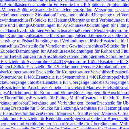
r UP-Spülkästen
Ersatzteile für Füllventile für UP-Spülkästen
Spülventile
-Mengen-Spülung
Ersatzteile für 2-Mengen-Spülung
Versorgungssyste
ücke
Innenliegende Zirkulation
Übergänge unlösbar
Übergänge und Verb
Gewindeanschluss
T-Stücke für Heizung
Übergänge und Verbindungen fü
hre und Fittings
Abdichtungen für Anschlüsse
Abdichtungen für Fitting
für Flanschverbindungen
Verbrauchsmaterial
Geberit Mepla
Systemrohr
tings
Kupplungen
Ersatzteile für Kupplungen
Reduktionen
Ersatzteile fü
Übergänge unlösbar
Übergänge und Verbindungen, lösbar
Ersatzteile fü
deanschluss
Ersatzteile für Verteiler mit Gewindeanschluss
T-Stücke für 
r Zubehör
Dämmungen für Anschlüsse
Abdichtungen für Rohre und Fitti
ile für Befestigungen für Anschlüsse
Systemdichtungen
Sets Schraube fü
1
Ersatzteile für Systemrohre 1.4401
Systemrohre 1.4521
Ersatzteile für
 Bögen
T-Stücke
Ersatzteile für T-Stücke
Innenliegende Zirkulation
Übergä
sbar
Kompensatoren
Ersatzteile für Kompensatoren
Verschlüsse
Ersatztei
Systemrohre 1.4401
Ersatzteile für Systemrohre 1.4401
Rohrnippel
Muff
ücke
Übergänge unlösbar
Ersatzteile für Übergänge unlösbar
Übergänge u
e
Ersatzteile für Anschlüsse
Zubehör für Geberit Mapress Edelstahl
Ersat
ings
Abdichtungen für Rohre und Fittings
Befestigungen für Anschlüsse
re Therm
Fittings
Ersatzteile für Fittings
Muffen
Ersatzteile für Muffen
Re
ergänge unlösbar
Übergänge und Verbindungen, lösbar
Ersatzteile für Ü
eizung
Ersatzteile für T-Stücke für Heizung
Anschlüsse für Heizung
Ersat
ür Flanschverbindungen
Geberit Mapress C-Stahl
Geberit Mapress C-Sta
eduktionen
Ersatzteile für Reduktionen
Bögen
Ersatzteile für Bögen
T-St
ergänge und Verbindungen, lösbar
Ersatzteile für Übergänge und Verb
eizung
Ersatzteile für T-Stücke für Heizung
Anschlüsse für Heizung
Ersat