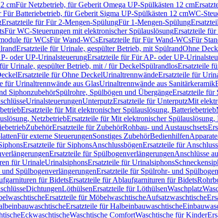
12 cm
Für Netzbetrieb, für Geberit Omega UP-Spülkästen 12 cm
Ersatzt
ür Für Batteriebetrieb, für Geberit Sigma UP-Spülkästen 12 cm
WC-Steue
g
Ersatzteile für Für 2-Mengen-Spülung
Für 1-Mengen-Spülung
Ersatzte
ts
Für WC-Steuerungen mit elektronischer Spülauslösung
Ersatzteile f
ärmodule für WCs
Für Wand-WCs
Ersatzteile für Für Wand-WCs
Für Sta
ülrand
Ersatzteile für Urinale, gespülter Betrieb, mit Spülrand
Ohne Deck
P- oder UP-Urinalsteuerung
Ersatzteile für Für AP- oder UP-Urinalste
 für Urinale, gespülter Betrieb, mit / für Deckel
Spülrandlos
Ersatzteile f
eckel
Ersatzteile für Ohne Deckel
Urinaltrennwände
Ersatzteile für Uri
le für Urinaltrennwände aus Glas
Urinaltrennwände aus Sanitärkeramik
nd Siphonzubehör
Spülrohre, Spülbögen und Übergänge
Ersatzteile fü
schlüsse
Urinalsteuerungen
Unterputz
Ersatzteile für Unterputz
Mit elekt
betrieb
Ersatzteile für Mit elektronischer Spülauslösung, Batteriebetrieb
auslösung, Netzbetrieb
Ersatzteile für Mit elektronischer Spülauslösung,
iebetrieb
Zubehör
Ersatzteile für Zubehör
Rohbau- und Austauschsets
Ers
atten
Für externe Steuerungen
Sonstiges Zubehör
Bedienhilfen
Apparate
Siphons
Ersatzteile für Siphons
Anschlussbögen
Ersatzteile für Anschlu
verlängerungen
Ersatzteile für Spülbogenverlängerungen
Anschlüsse a
ren für Urinale
Urinalsiphons
Ersatzteile für Urinalsiphons
Schneckensip
- und Spülbogenverlängerungen
Ersatzteile für Spülrohr- und Spülbog
fgarnituren für Bidets
Ersatzteile für Ablaufgarnituren für Bidets
Rohrb
schlüsse
Dichtungen
Löthülsen
Ersatzteile für Löthülsen
Waschplatz
Wasc
elwaschtische
Ersatzteile für Möbelwaschtische
Aufsatzwaschtische
Ers
albeinbauwaschtische
Ersatzteile für Halbeinbauwaschtische
Einbauwasc
htische
Eckwaschtische
Waschtische Comfort
Waschtische für Kinder
Ers