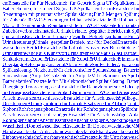
cm
Ersatzteile für Für Netzbetrieb, für Geberit Sigma UP-Spülkästen 
Batteriebetrieb, für Geberit Sigma UP-Spülkästen 12 cm
Ersatzteile f
Steuerungen mit pneumatischer Spülauslösung
Für 2-Mengen-Spülun
für Zubehör für WC-Steuerungen
Rohbausets
Ersatzteile für Rohbause
Monolith Sanitärmodule
Sanitärmodule für WCs
Ersatzteile für Sanit
Zubehör
Verbrauchsmaterial
Urinale
Urinale, gespülter Betrieb, mit Sp
spülrandlos
Ersatzteile für Urinale, gespülter Betrieb, spülrandlos
Für A
Urinalsteuerung
Urinale, gespülter Betrieb, mit / für Deckel
Ersatzteile
wasserloser Betrieb
Ersatzteile für Urinale, wasserloser Betrieb
Ohne D
Urinaltrennwände aus Kunststoff
Urinaltrennwände aus Glas
Ersatztei
Sanitärkeramik
Zubehör
Ersatzteile für Zubehör
Urinaldeckel
Siphons u
Übergänge
Befestigungsmaterial
Ablaufventile
Spülverteiler
Apparatean
Spülauslösung, Netzbetrieb
Mit elektronischer Spülauslösung, Batterie
Spülauslösung
Aufputz
Ersatzteile für Aufputz
Mit elektronischer Spül
Batteriebetrieb
Ersatzteile für Mit elektronischer Spülauslösung, Batter
Übergänge
Renovierungssets
Ersatzteile für Renovierungssets
Abdeckpl
und Ausgüsse
Ersatzteile für Ablaufgarnituren für WCs und Ausgüsse
Anschlussstutzen
Anschlusssets
Ersatzteile für Anschlusssets
Spülbogen
Deckkappen
Ablaufgarnituren für Urinale
Ersatzteile für Ablaufgarnitu
Siphons
Rohrbogensiphons
Ersatzteile für Rohrbogensiphons
Spülrohr
Anschlussstutzen
Anschlussbögen
Ersatzteile für Anschlussbögen
Ablau
Rohrbogensiphons
Anschlussstutzen
Anschlussbögen
Abdeckungen
An
Waschtische
Doppelwaschtische
Ersatzteile für Doppelwaschtische
Möb
Handwaschbecken
Aufsatzhandwaschbecken
Eckhandwaschbecken
H
Einbauwaschtische
Unterbauwaschtische
Ersatzteile für Unterbauwasc