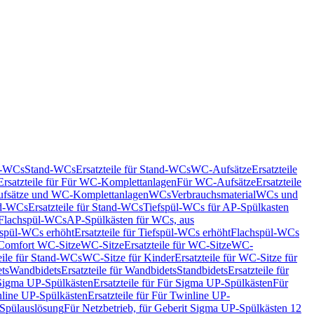
nd-WCs
Stand-WCs
Ersatzteile für Stand-WCs
WC-Aufsätze
Ersatzteile
Ersatzteile für Für WC-Komplettanlagen
Für WC-Aufsätze
Ersatzteile
fsätze und WC-Komplettanlagen
WCs
Verbrauchsmaterial
WCs und
d-WCs
Ersatzteile für Stand-WCs
Tiefspül-WCs für AP-Spülkasten
r Flachspül-WCs
AP-Spülkästen für WCs, aus
fspül-WCs erhöht
Ersatzteile für Tiefspül-WCs erhöht
Flachspül-WCs
r Comfort WC-Sitze
WC-Sitze
Ersatzteile für WC-Sitze
WC-
eile für Stand-WCs
WC-Sitze für Kinder
Ersatzteile für WC-Sitze für
ts
Wandbidets
Ersatzteile für Wandbidets
Standbidets
Ersatzteile für
Sigma UP-Spülkästen
Ersatzteile für Für Sigma UP-Spülkästen
Für
line UP-Spülkästen
Ersatzteile für Für Twinline UP-
 Spülauslösung
Für Netzbetrieb, für Geberit Sigma UP-Spülkästen 12