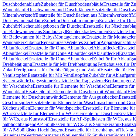
Duschbodenabläufe
Zubehör für Duschbodenabläufe
Ersatzteile für 
Wandabläufe
Duschwannen und Duschflächen
Ersatzteile für Dusch
Mineralwerkstoff
Ersatzteile für Duschflächen aus Mineralwerkstoff
Mo
Duschwannenabläufe
Zubehör
Duschabtrennungen
Ersatzteile für Du
Zubehör
Nischenablageboxen für Duschen
Ersatzteile für Nischenab
für Badewannen aus Sanitäracryl
Rechteckbadewannen
Ersatzteile f
für Badewannen für Babys
Montagelemente
Ersatzteile für Montagele
Wandanker
Zubehör
Reparatursets
Weiteres Zubehör
Apparateanschlüs
Ablaufdeckel
Ersatzteile für Ohne Ablaufdeckel
Ablaufdeckel
Ersatzte
Ablaufdeckel
Ersatzteile für Ohne Ablaufdeckel
Ablaufdeckel
Ersatzte
Ablaufdeckel
Ersatzteile für Ohne Ablaufdeckel
Zubehör für Ablaufga
Drehbetätigung
Ersatzteile für Mit Drehbetätigung
Fertigbausets für D
Zulauf
Fertigbausets für Drehbetätigung und Zulauf
Ersatzteile für Fe
Ventilstopfen
Ersatzteile für Mit Ventilstopfen
Zubehör für Ablaufgarn
Systemwände
Tragsysteme
Ersatzteile für Tragsysteme
Beplankungen
Z
für Waschtische
Ersatzteile für Elemente für Waschtische
Elemente für 
Wandablauf
Ersatzteile für Elemente für Duschen mit Wandablauf
Ele
Elemente für Duschtrennwände
Elemente für Ausgussbecken
Ersatzte
Geschirrspüler
Ersatzteile für Elemente für Waschmaschinen und Gesc
Küchenspülen
Elemente für Wandspeicher
Ersatzteile für Elemente fü
WCs
Ersatzteile für Elemente für WCs
Elemente für Duschen
Ersatztei
für WCs, aus Kunststoff
Ersatzteile für AP-Spülkästen für WCs, aus K
halbhochhängend
AP-Spülkästen für WCs, aus Sanitärkeramik
Ersatzt
für AP-Spülkästen
Hochhängend
Ersatzteile für Hochhängend
Tief- u
Staueinsätze
Verbrauchsmaterial
Spülventile
UP-Spülkästen
Sigma UP-S