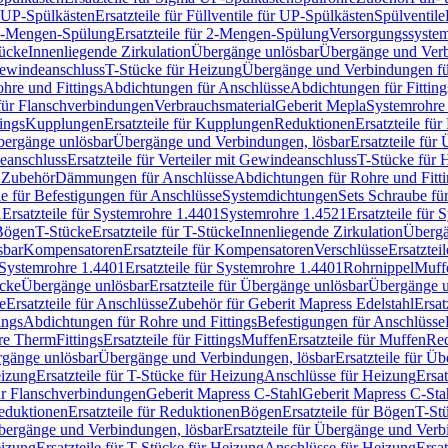
r UP-Spülkästen
Ersatzteile für Füllventile für UP-Spülkästen
Spülventile
-Mengen-Spülung
Ersatzteile für 2-Mengen-Spülung
Versorgungssyste
ücke
Innenliegende Zirkulation
Übergänge unlösbar
Übergänge und Verb
Gewindeanschluss
T-Stücke für Heizung
Übergänge und Verbindungen fü
hre und Fittings
Abdichtungen für Anschlüsse
Abdichtungen für Fitting
für Flanschverbindungen
Verbrauchsmaterial
Geberit Mepla
Systemrohr
tings
Kupplungen
Ersatzteile für Kupplungen
Reduktionen
Ersatzteile fü
Übergänge unlösbar
Übergänge und Verbindungen, lösbar
Ersatzteile fü
deanschluss
Ersatzteile für Verteiler mit Gewindeanschluss
T-Stücke für 
r Zubehör
Dämmungen für Anschlüsse
Abdichtungen für Rohre und Fitti
ile für Befestigungen für Anschlüsse
Systemdichtungen
Sets Schraube fü
1
Ersatzteile für Systemrohre 1.4401
Systemrohre 1.4521
Ersatzteile für
 Bögen
T-Stücke
Ersatzteile für T-Stücke
Innenliegende Zirkulation
Übergä
sbar
Kompensatoren
Ersatzteile für Kompensatoren
Verschlüsse
Ersatztei
Systemrohre 1.4401
Ersatzteile für Systemrohre 1.4401
Rohrnippel
Muff
ücke
Übergänge unlösbar
Ersatzteile für Übergänge unlösbar
Übergänge u
e
Ersatzteile für Anschlüsse
Zubehör für Geberit Mapress Edelstahl
Ersat
ings
Abdichtungen für Rohre und Fittings
Befestigungen für Anschlüsse
re Therm
Fittings
Ersatzteile für Fittings
Muffen
Ersatzteile für Muffen
Re
ergänge unlösbar
Übergänge und Verbindungen, lösbar
Ersatzteile für Ü
eizung
Ersatzteile für T-Stücke für Heizung
Anschlüsse für Heizung
Ersat
ür Flanschverbindungen
Geberit Mapress C-Stahl
Geberit Mapress C-Sta
eduktionen
Ersatzteile für Reduktionen
Bögen
Ersatzteile für Bögen
T-St
ergänge und Verbindungen, lösbar
Ersatzteile für Übergänge und Verb
eizung
Ersatzteile für T-Stücke für Heizung
Anschlüsse für Heizung
Ersat