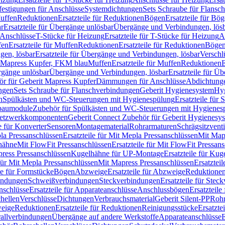
festigungen für Anschlüsse
Systemdichtungen
Sets Schraube für Flansc
Muffen
Reduktionen
Ersatzteile für Reduktionen
Bögen
Ersatzteile für Bö
r
Ersatzteile für Übergänge unlösbar
Übergänge und Verbindungen, lös
r Anschlüsse
T-Stücke für Heizung
Ersatzteile für T-Stücke für Heizung
A
fen
Ersatzteile für Muffen
Reduktionen
Ersatzteile für Reduktionen
Böge
gen, lösbar
Ersatzteile für Übergänge und Verbindungen, lösbar
Verschl
it Mapress Kupfer, FKM blau
Muffen
Ersatzteile für Muffen
Reduktionen
E
ergänge unlösbar
Übergänge und Verbindungen, lösbar
Ersatzteile für Ü
hör für Geberit Mapress Kupfer
Dämmungen für Anschlüsse
Abdichtunge
ngen
Sets Schraube für Flanschverbindungen
Geberit Hygienesystem
Hyg
n
Spülkästen und WC-Steuerungen mit Hygienespülung
Ersatzteile fü
nbaumodule
Zubehör für Spülkästen und WC-Steuerungen mit Hygienes
etzwerkkomponenten
Geberit Connect Zubehör für Geberit Hygienesy
e für Konverter
Sensoren
Montagematerial
Rohrarmaturen
Schrägsitzventi
la Pressanschlüssen
Ersatzteile für Mit Mepla Pressanschlüssen
Mit Map
lhähne
Mit FlowFit Pressanschlüssen
Ersatzteile für Mit FlowFit Pressan
press Pressanschlüssen
Kugelhähne für UP-Montage
Ersatzteile für Ku
 für Mit Mepla Pressanschlüssen
Mit Mapress Pressanschlüssen
Ersatztei
le für Formstücke
Bögen
Abzweige
Ersatzteile für Abzweige
Reduktione
bindungen
Schweißverbindungen
Steckverbindungen
Ersatzteile für Ste
nschlüsse
Ersatzteile für Apparateanschlüsse
Anschlussbögen
Ersatzteil
hellen
Verschlüsse
Dichtungen
Verbrauchsmaterial
Geberit Silent-PP
Roh
weige
Reduktionen
Ersatzteile für Reduktionen
Reinigungsstücke
Ersatzte
allverbindungen
Übergänge auf andere Werkstoffe
Apparateanschlüsse
E