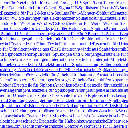
12 cm
Für Netzbetrieb, für Geberit Omega UP-Spülkästen 12 cm
Ersatzt
ür Für Batteriebetrieb, für Geberit Sigma UP-Spülkästen 12 cm
WC-Steue
g
Ersatzteile für Für 2-Mengen-Spülung
Für 1-Mengen-Spülung
Ersatzte
ts
Für WC-Steuerungen mit elektronischer Spülauslösung
Ersatzteile f
ärmodule für WCs
Für Wand-WCs
Ersatzteile für Für Wand-WCs
Für Sta
ülrand
Ersatzteile für Urinale, gespülter Betrieb, mit Spülrand
Ohne Deck
P- oder UP-Urinalsteuerung
Ersatzteile für Für AP- oder UP-Urinalste
 für Urinale, gespülter Betrieb, mit / für Deckel
Spülrandlos
Ersatzteile f
eckel
Ersatzteile für Ohne Deckel
Urinaltrennwände
Ersatzteile für Uri
le für Urinaltrennwände aus Glas
Urinaltrennwände aus Sanitärkeramik
nd Siphonzubehör
Spülrohre, Spülbögen und Übergänge
Ersatzteile fü
schlüsse
Urinalsteuerungen
Unterputz
Ersatzteile für Unterputz
Mit elekt
betrieb
Ersatzteile für Mit elektronischer Spülauslösung, Batteriebetrieb
auslösung, Netzbetrieb
Ersatzteile für Mit elektronischer Spülauslösung,
iebetrieb
Zubehör
Ersatzteile für Zubehör
Rohbau- und Austauschsets
Ers
atten
Für externe Steuerungen
Sonstiges Zubehör
Bedienhilfen
Apparate
Siphons
Ersatzteile für Siphons
Anschlussbögen
Ersatzteile für Anschlu
verlängerungen
Ersatzteile für Spülbogenverlängerungen
Anschlüsse a
ren für Urinale
Urinalsiphons
Ersatzteile für Urinalsiphons
Schneckensip
- und Spülbogenverlängerungen
Ersatzteile für Spülrohr- und Spülbog
fgarnituren für Bidets
Ersatzteile für Ablaufgarnituren für Bidets
Rohrb
schlüsse
Dichtungen
Löthülsen
Ersatzteile für Löthülsen
Waschplatz
Wasc
elwaschtische
Ersatzteile für Möbelwaschtische
Aufsatzwaschtische
Ers
albeinbauwaschtische
Ersatzteile für Halbeinbauwaschtische
Einbauwasc
htische
Eckwaschtische
Waschtische Comfort
Waschtische für Kinder
Ers