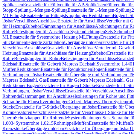
Spülkästen
Ersatzteile für Füllventile für AP-Spülkästen
Füllventile fü
Stopp-Spülung
1-Mengen-Spülung
Ersatzteile für 1-Mengen-Spülung
2
ML
Fittings
Ersatzteile für Fittings
Kupplungen
Reduktionen
Bögen
T-St
lösbar
Verschlüsse
Anschlüsse
Ersatzteile für Anschlüsse
Verteiler mit 
für Heizung
Zubehör
Dämmungen für Anschlüsse
Abdichtungen für Ro
Rohre
Befestigungen für Anschlüsse
Systemdichtungen
Sets Schraube 
ML
Ersatzteile für Systemrohre Heizung ML
Fittings
Ersatzteile für Fit
Stücke
Innenliegende Zirkulation
Übergänge unlösbar
Ersatzteile für 
Verschlüsse
Anschlüsse
Ersatzteile für Anschlüsse
Verteiler mit Gewin
Heizung
Ersatzteile für Anschlüsse für Heizung
Zubehör
Ersatzteile fü
Rohre
Befestigungen für Rohre
Befestigungen für Anschlüsse
Ersatzte
Edelstahl
Ersatzteile für Geberit Mapress Edelstahl
Systemrohre 1.440
Muffen
Reduktionen
Ersatzteile für Reduktionen
Bögen
Ersatzteile für
Verbindungen, lösbar
Ersatzteile für Übergänge und Verbindungen, lö
Mapress Edelstahl, Gas
Ersatzteile für Geberit Mapress Edelstahl, Gas
Reduktionen
Bögen
Ersatzteile für Bögen
T-Stücke
Ersatzteile für T-St
Verbindungen, lösbar
Verschlüsse
Ersatzteile für Verschlüsse
Anschlüss
Rohrende
Dämmungen für Anschlüsse
Isolierungen für Rohre und Fitt
Schraube für Flanschverbindungen
Geberit Mapress Therm
Systemroh
Stücke
Ersatzteile für T-Stücke
Übergänge unlösbar
Ersatzteile für Üb
Kompensatoren
Verschlüsse
Ersatzteile für Verschlüsse
T-Stücke für H
Therm
Schutzkappen für Rohrende
Systemdichtungen
Sets Schraube f
1.0034
Systemrohre 1.0215
Rohrnippel
Muffen
Ersatzteile für Muffen
R
Kreuzstücke
Übergänge unlösbar
Ersatzteile für Übergänge unlösbar
Üb
Kompensatoren
Verschlüsse
Ersatzteile für Verschlüsse
T-Stücke für H