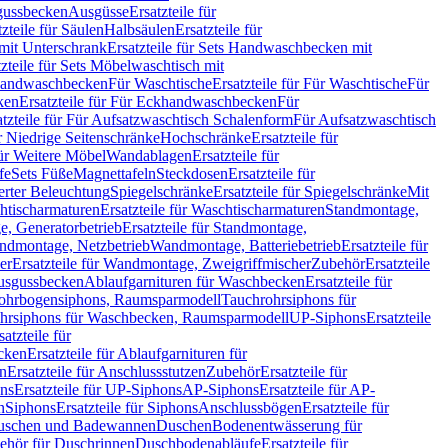
sgussbecken
Ausgüsse
Ersatzteile für
tzteile für Säulen
Halbsäulen
Ersatzteile für
mit Unterschrank
Ersatzteile für Sets Handwaschbecken mit
tzteile für Sets Möbelwaschtisch mit
 Handwaschbecken
Für Waschtische
Ersatzteile für Für Waschtische
Für
ken
Ersatzteile für Für Eckhandwaschbecken
Für
atzteile für Für Aufsatzwaschtisch Schalenform
Für Aufsatzwaschtisch
ür Niedrige Seitenschränke
Hochschränke
Ersatzteile für
für Weitere Möbel
Wandablagen
Ersatzteile für
fe
Sets Füße
Magnettafeln
Steckdosen
Ersatzteile für
ierter Beleuchtung
Spiegelschränke
Ersatzteile für Spiegelschränke
Mit
htischarmaturen
Ersatzteile für Waschtischarmaturen
Standmontage,
, Generatorbetrieb
Ersatzteile für Standmontage,
andmontage, Netzbetrieb
Wandmontage, Batteriebetrieb
Ersatzteile für
er
Ersatzteile für Wandmontage, Zweigriffmischer
Zubehör
Ersatzteile
Ausgussbecken
Ablaufgarnituren für Waschbecken
Ersatzteile für
 Rohrbogensiphons, Raumsparmodell
Tauchrohrsiphons für
rohrsiphons für Waschbecken, Raumsparmodell
UP-Siphons
Ersatzteile
satzteile für
ecken
Ersatzteile für Ablaufgarnituren für
en
Ersatzteile für Anschlussstutzen
Zubehör
Ersatzteile für
ns
Ersatzteile für UP-Siphons
AP-Siphons
Ersatzteile für AP-
n
Siphons
Ersatzteile für Siphons
Anschlussbögen
Ersatzteile für
uschen und Badewannen
Duschen
Bodenentwässerung für
behör für Duschrinnen
Duschbodenabläufe
Ersatzteile für