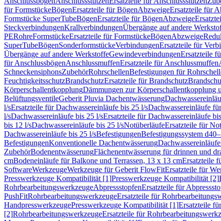
Anschlussbögen
Anschlussstutzen
Ersatzteile für Anschlussstutzen
Zub
für Formstücke
Bögen
Ersatzteile für Bögen
Abzweige
Ersatzteile für 
Formstücke SuperTube
Bögen
Ersatzteile für Bögen
Abzweige
Ersatzte
Steckverbindungen
Krallverbindungen
Übergänge auf andere Werksto
PE
Rohre
Formstücke
Ersatzteile für Formstücke
Bögen
Abzweige
Redu
SuperTube
Bögen
Sonderformstücke
Verbindungen
Ersatzteile für Ver
Übergänge auf andere Werkstoffe
Gewindeverbindungen
Ersatzteile 
für Anschlussbögen
Anschlussmuffen
Ersatzteile für Anschlussmuffen
Schneckensiphons
Zubehör
Rohrschellen
Befestigungen für Rohrschel
Feuchtigkeitsschutz
Brandschutz
Ersatzteile für Brandschutz
Brandschu
Körperschallentkopplung
Dämmungen zur Körperschallentkopplung 
Belüftungsventile
Geberit Pluvia Dachentwässerung
Dachwassereinläu
l/s
Ersatzteile für Dachwassereinläufe bis 25 l/s
Dachwassereinläufe fü
l/s
Dachwassereinläufe bis 25 l/s
Ersatzteile für Dachwassereinläufe bis
bis 12 l/s
Dachwassereinläufe bis 25 l/s
Notüberläufe
Ersatzteile für No
Dachwassereinläufe bis 25 l/s
Befestigungen
Befestigungssystem d40
Befestigungen
Konventionelle Dachentwässerung
Dachwassereinläufe
Zubehör
Bodenentwässerung
Flächenentwässerung für drinnen und d
cm
Bodeneinläufe für Balkone und Terrassen, 13 x 13 cm
Ersatzteile 
Software
Werkzeuge
Werkzeuge für Geberit FlowFit
Ersatzteile für W
Presswerkzeuge Kompatibilität [1]
Presswerkzeuge Kompatibilität [2]
Rohrbearbeitungswerkzeuge
Abpressstopfen
Ersatzteile für Abpressst
PushFit
Rohrbearbeitungswerkzeuge
Ersatzteile für Rohrbearbeitung
Handpresswerkzeuge
Presswerkzeuge Kompatibilität [1]
Ersatzteile f
[2]
Rohrbearbeitungswerkzeuge
Ersatzteile für Rohrbearbeitungswerk