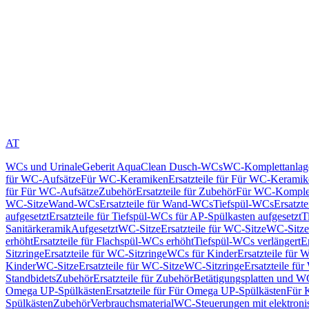
AT
WCs und Urinale
Geberit AquaClean Dusch-WCs
WC-Komplettanlag
für WC-Aufsätze
Für WC-Keramiken
Ersatzteile für Für WC-Kerami
für Für WC-Aufsätze
Zubehör
Ersatzteile für Zubehör
Für WC-Komplet
WC-Sitze
Wand-WCs
Ersatzteile für Wand-WCs
Tiefspül-WCs
Ersatzt
aufgesetzt
Ersatzteile für Tiefspül-WCs für AP-Spülkasten aufgesetzt
T
Sanitärkeramik
Aufgesetzt
WC-Sitze
Ersatzteile für WC-Sitze
WC-Sitze
erhöht
Ersatzteile für Flachspül-WCs erhöht
Tiefspül-WCs verlängert
E
Sitzringe
Ersatzteile für WC-Sitzringe
WCs für Kinder
Ersatzteile für 
Kinder
WC-Sitze
Ersatzteile für WC-Sitze
WC-Sitzringe
Ersatzteile fü
Standbidets
Zubehör
Ersatzteile für Zubehör
Betätigungsplatten und W
Omega UP-Spülkästen
Ersatzteile für Für Omega UP-Spülkästen
Für 
Spülkästen
Zubehör
Verbrauchsmaterial
WC-Steuerungen mit elektroni