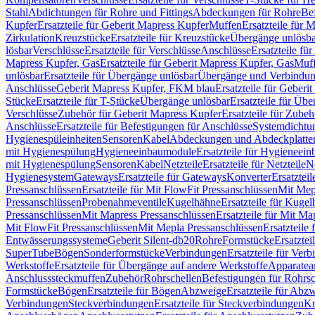
Stahl
Abdichtungen für Rohre und Fittings
Abdeckungen für Rohre
Be
Kupfer
Ersatzteile für Geberit Mapress Kupfer
Muffen
Ersatzteile für 
Zirkulation
Kreuzstücke
Ersatzteile für Kreuzstücke
Übergänge unlösba
lösbar
Verschlüsse
Ersatzteile für Verschlüsse
Anschlüsse
Ersatzteile fü
Mapress Kupfer, Gas
Ersatzteile für Geberit Mapress Kupfer, Gas
Muf
unlösbar
Ersatzteile für Übergänge unlösbar
Übergänge und Verbindun
Anschlüsse
Geberit Mapress Kupfer, FKM blau
Ersatzteile für Geber
Stücke
Ersatzteile für T-Stücke
Übergänge unlösbar
Ersatzteile für Üb
Verschlüsse
Zubehör für Geberit Mapress Kupfer
Ersatzteile für Zube
Anschlüsse
Ersatzteile für Befestigungen für Anschlüsse
Systemdichtu
Hygienespüleinheiten
Sensoren
Kabel
Abdeckungen und Abdeckplatte
mit Hygienespülung
Hygieneeinbaumodule
Ersatzteile für Hygieneei
mit Hygienespülung
Sensoren
Kabel
Netzteile
Ersatzteile für Netzteile
N
Hygienesystem
Gateways
Ersatzteile für Gateways
Konverter
Ersatzteil
Pressanschlüssen
Ersatzteile für Mit FlowFit Pressanschlüssen
Mit Mep
Pressanschlüssen
Probenahmeventile
Kugelhähne
Ersatzteile für Kuge
Pressanschlüssen
Mit Mapress Pressanschlüssen
Ersatzteile für Mit Ma
Mit FlowFit Pressanschlüssen
Mit Mepla Pressanschlüssen
Ersatzteile
Entwässerungssysteme
Geberit Silent-db20
Rohre
Formstücke
Ersatztei
SuperTube
Bögen
Sonderformstücke
Verbindungen
Ersatzteile für Ver
Werkstoffe
Ersatzteile für Übergänge auf andere Werkstoffe
Apparatea
Anschlusssteckmuffen
Zubehör
Rohrschellen
Befestigungen für Rohrsc
Formstücke
Bögen
Ersatzteile für Bögen
Abzweige
Ersatzteile für Abz
Verbindungen
Steckverbindungen
Ersatzteile für Steckverbindungen
Kr