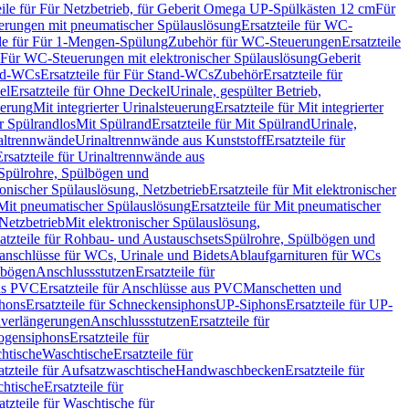
eile für Für Netzbetrieb, für Geberit Omega UP-Spülkästen 12 cm
Für
rungen mit pneumatischer Spülauslösung
Ersatzteile für WC-
ile für Für 1-Mengen-Spülung
Zubehör für WC-Steuerungen
Ersatzteile
ür Für WC-Steuerungen mit elektronischer Spülauslösung
Geberit
nd-WCs
Ersatzteile für Für Stand-WCs
Zubehör
Ersatzteile für
el
Ersatzteile für Ohne Deckel
Urinale, gespülter Betrieb,
uerung
Mit integrierter Urinalsteuerung
Ersatzteile für Mit integrierter
ür Spülrandlos
Mit Spülrand
Ersatzteile für Mit Spülrand
Urinale,
naltrennwände
Urinaltrennwände aus Kunststoff
Ersatzteile für
Ersatzteile für Urinaltrennwände aus
r Spülrohre, Spülbögen und
ronischer Spülauslösung, Netzbetrieb
Ersatzteile für Mit elektronischer
Mit pneumatischer Spülauslösung
Ersatzteile für Mit pneumatischer
 Netzbetrieb
Mit elektronischer Spülauslösung,
atzteile für Rohbau- und Austauschsets
Spülrohre, Spülbögen und
anschlüsse für WCs, Urinale und Bidets
Ablaufgarnituren für WCs
ssbögen
Anschlussstutzen
Ersatzteile für
us PVC
Ersatzteile für Anschlüsse aus PVC
Manschetten und
hons
Ersatzteile für Schneckensiphons
UP-Siphons
Ersatzteile für UP-
enverlängerungen
Anschlussstutzen
Ersatzteile für
ogensiphons
Ersatzteile für
htische
Waschtische
Ersatzteile für
atzteile für Aufsatzwaschtische
Handwaschbecken
Ersatzteile für
htische
Ersatzteile für
atzteile für Waschtische für