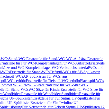
nd-WCs
Stand-WCs
Ersatzteile für Stand-WCs
WC-Aufsätze
Ersatzteile
Ersatzteile für Für WC-Komplettanlagen
Für WC-Aufsätze
Ersatzteile
fsätze und WC-Komplettanlagen
WCs
Verbrauchsmaterial
WCs und
d-WCs
Ersatzteile für Stand-WCs
Tiefspül-WCs für AP-Spülkasten
r Flachspül-WCs
AP-Spülkästen für WCs, aus
fspül-WCs erhöht
Ersatzteile für Tiefspül-WCs erhöht
Flachspül-WCs
r Comfort WC-Sitze
WC-Sitze
Ersatzteile für WC-Sitze
WC-
eile für Stand-WCs
WC-Sitze für Kinder
Ersatzteile für WC-Sitze für
ts
Wandbidets
Ersatzteile für Wandbidets
Standbidets
Ersatzteile für
Sigma UP-Spülkästen
Ersatzteile für Für Sigma UP-Spülkästen
Für
line UP-Spülkästen
Ersatzteile für Für Twinline UP-
 Spülauslösung
Für Netzbetrieb, für Geberit Sigma UP-Spülkästen 12