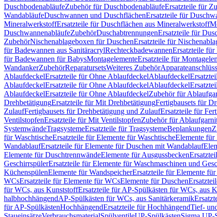
Duschbodenabläufe
Zubehör für Duschbodenabläufe
Ersatzteile für 
Wandabläufe
Duschwannen und Duschflächen
Ersatzteile für Dusch
Mineralwerkstoff
Ersatzteile für Duschflächen aus Mineralwerkstoff
Mo
Duschwannenabläufe
Zubehör
Duschabtrennungen
Ersatzteile für Du
Zubehör
Nischenablageboxen für Duschen
Ersatzteile für Nischenab
für Badewannen aus Sanitäracryl
Rechteckbadewannen
Ersatzteile f
für Badewannen für Babys
Montagelemente
Ersatzteile für Montagele
Wandanker
Zubehör
Reparatursets
Weiteres Zubehör
Apparateanschlüs
Ablaufdeckel
Ersatzteile für Ohne Ablaufdeckel
Ablaufdeckel
Ersatzte
Ablaufdeckel
Ersatzteile für Ohne Ablaufdeckel
Ablaufdeckel
Ersatzte
Ablaufdeckel
Ersatzteile für Ohne Ablaufdeckel
Zubehör für Ablaufga
Drehbetätigung
Ersatzteile für Mit Drehbetätigung
Fertigbausets für D
Zulauf
Fertigbausets für Drehbetätigung und Zulauf
Ersatzteile für Fe
Ventilstopfen
Ersatzteile für Mit Ventilstopfen
Zubehör für Ablaufgarn
Systemwände
Tragsysteme
Ersatzteile für Tragsysteme
Beplankungen
Z
für Waschtische
Ersatzteile für Elemente für Waschtische
Elemente für 
Wandablauf
Ersatzteile für Elemente für Duschen mit Wandablauf
Ele
Elemente für Duschtrennwände
Elemente für Ausgussbecken
Ersatzte
Geschirrspüler
Ersatzteile für Elemente für Waschmaschinen und Gesc
Küchenspülen
Elemente für Wandspeicher
Ersatzteile für Elemente fü
WCs
Ersatzteile für Elemente für WCs
Elemente für Duschen
Ersatztei
für WCs, aus Kunststoff
Ersatzteile für AP-Spülkästen für WCs, aus K
halbhochhängend
AP-Spülkästen für WCs, aus Sanitärkeramik
Ersatzt
für AP-Spülkästen
Hochhängend
Ersatzteile für Hochhängend
Tief- u
Staueinsätze
Verbrauchsmaterial
Spülventile
UP-Spülkästen
Sigma UP-S