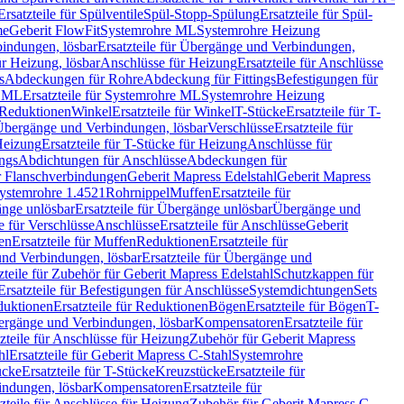
Ersatzteile für Spülventile
Spül-Stopp-Spülung
Ersatzteile für Spül-
me
Geberit FlowFit
Systemrohre ML
Systemrohre Heizung
indungen, lösbar
Ersatzteile für Übergänge und Verbindungen,
r Heizung, lösbar
Anschlüsse für Heizung
Ersatzteile für Anschlüsse
s
Abdeckungen für Rohre
Abdeckung für Fittings
Befestigungen für
e ML
Ersatzteile für Systemrohre ML
Systemrohre Heizung
r Reduktionen
Winkel
Ersatzteile für Winkel
T-Stücke
Ersatzteile für T-
r Übergänge und Verbindungen, lösbar
Verschlüsse
Ersatzteile für
Heizung
Ersatzteile für T-Stücke für Heizung
Anschlüsse für
ngs
Abdichtungen für Anschlüsse
Abdeckungen für
r Flanschverbindungen
Geberit Mapress Edelstahl
Geberit Mapress
 Systemrohre 1.4521
Rohrnippel
Muffen
Ersatzteile für
nge unlösbar
Ersatzteile für Übergänge unlösbar
Übergänge und
le für Verschlüsse
Anschlüsse
Ersatzteile für Anschlüsse
Geberit
en
Ersatzteile für Muffen
Reduktionen
Ersatzteile für
nd Verbindungen, lösbar
Ersatzteile für Übergänge und
zteile für Zubehör für Geberit Mapress Edelstahl
Schutzkappen für
Ersatzteile für Befestigungen für Anschlüsse
Systemdichtungen
Sets
duktionen
Ersatzteile für Reduktionen
Bögen
Ersatzteile für Bögen
T-
bergänge und Verbindungen, lösbar
Kompensatoren
Ersatzteile für
zteile für Anschlüsse für Heizung
Zubehör für Geberit Mapress
hl
Ersatzteile für Geberit Mapress C-Stahl
Systemrohre
ücke
Ersatzteile für T-Stücke
Kreuzstücke
Ersatzteile für
indungen, lösbar
Kompensatoren
Ersatzteile für
zteile für Anschlüsse für Heizung
Zubehör für Geberit Mapress C-