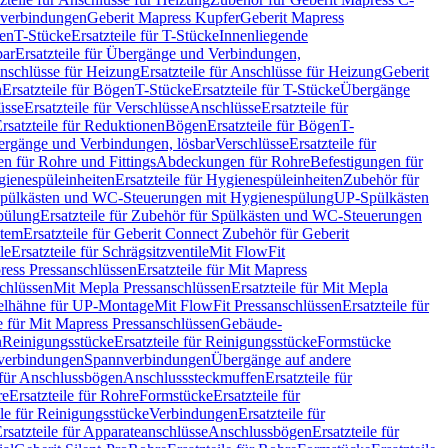
hverbindungen
Geberit Mapress Kupfer
Geberit Mapress
gen
T-Stücke
Ersatzteile für T-Stücke
Innenliegende
bar
Ersatzteile für Übergänge und Verbindungen,
nschlüsse für Heizung
Ersatzteile für Anschlüsse für Heizung
Geberit
n
Ersatzteile für Bögen
T-Stücke
Ersatzteile für T-Stücke
Übergänge
üsse
Ersatzteile für Verschlüsse
Anschlüsse
Ersatzteile für
rsatzteile für Reduktionen
Bögen
Ersatzteile für Bögen
T-
bergänge und Verbindungen, lösbar
Verschlüsse
Ersatzteile für
n für Rohre und Fittings
Abdeckungen für Rohre
Befestigungen für
ienespüleinheiten
Ersatzteile für Hygienespüleinheiten
Zubehör für
r Spülkästen und WC-Steuerungen mit Hygienespülung
UP-Spülkästen
pülung
Ersatzteile für Zubehör für Spülkästen und WC-Steuerungen
stem
Ersatzteile für Geberit Connect Zubehör für Geberit
le
Ersatzteile für Schrägsitzventile
Mit FlowFit
ress Pressanschlüssen
Ersatzteile für Mit Mapress
schlüssen
Mit Mepla Pressanschlüssen
Ersatzteile für Mit Mepla
gelhähne für UP-Montage
Mit FlowFit Pressanschlüssen
Ersatzteile für
le für Mit Mapress Pressanschlüssen
Gebäude-
n
Reinigungsstücke
Ersatzteile für Reinigungsstücke
Formstücke
ckverbindungen
Spannverbindungen
Übergänge auf andere
e für Anschlussbögen
Anschlusssteckmuffen
Ersatzteile für
re
Ersatzteile für Rohre
Formstücke
Ersatzteile für
ile für Reinigungsstücke
Verbindungen
Ersatzteile für
rsatzteile für Apparateanschlüsse
Anschlussbögen
Ersatzteile für