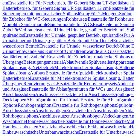
cm
Ersatzteile für Für Netzbetrieb, für Geberit Sigma UP-Spülkästen 
Batteriebetrieb, für Geberit Sigma UP-Spülkästen 12 cm
Ersatzteile f
Steuerungen mit pneumatischer Spülauslösung
Für 2-Mengen-Spülun
für Zubehör für WC-Steuerungen
Rohbausets
Ersatzteile für Rohbause
Monolith Sanitärmodule
Sanitärmodule für WCs
Ersatzteile für Sanit
Zubehör
Verbrauchsmaterial
Urinale
Urinale, gespülter Betrieb, mit Sp
spülrandlos
Ersatzteile für Urinale, gespülter Betrieb, spülrandlos
Für A
Urinalsteuerung
Urinale, gespülter Betrieb, mit / für Deckel
Ersatzteile
wasserloser Betrieb
Ersatzteile für Urinale, wasserloser Betrieb
Ohne D
Urinaltrennwände aus Kunststoff
Urinaltrennwände aus Glas
Ersatztei
Sanitärkeramik
Zubehör
Ersatzteile für Zubehör
Urinaldeckel
Siphons u
Übergänge
Befestigungsmaterial
Ablaufventile
Spülverteiler
Apparatean
Spülauslösung, Netzbetrieb
Mit elektronischer Spülauslösung, Batterie
Spülauslösung
Aufputz
Ersatzteile für Aufputz
Mit elektronischer Spül
Batteriebetrieb
Ersatzteile für Mit elektronischer Spülauslösung, Batter
Übergänge
Renovierungssets
Ersatzteile für Renovierungssets
Abdeckpl
und Ausgüsse
Ersatzteile für Ablaufgarnituren für WCs und Ausgüsse
Anschlussstutzen
Anschlusssets
Ersatzteile für Anschlusssets
Spülbogen
Deckkappen
Ablaufgarnituren für Urinale
Ersatzteile für Ablaufgarnitu
Siphons
Rohrbogensiphons
Ersatzteile für Rohrbogensiphons
Spülrohr
Anschlussstutzen
Anschlussbögen
Ersatzteile für Anschlussbögen
Ablau
Rohrbogensiphons
Anschlussstutzen
Anschlussbögen
Abdeckungen
An
Waschtische
Doppelwaschtische
Ersatzteile für Doppelwaschtische
Möb
Handwaschbecken
Aufsatzhandwaschbecken
Eckhandwaschbecken
H
Einbauwaschtische
Unterbauwaschtische
Ersatzteile für Unterbauwasc