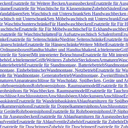
Becken
Ersatzteile für Weitere Becken
Ausgussbecken
Ersatzteile für Au
nräume
Ersatzteile für Waschtische für Klassenräume
Zubehör
Säulen
Ersa
andablagen
Sets Waschtisch mit Unterschrank
Sets Handwaschbecken 
aschtisch mit Unterschrank
Sets Möbelwaschtisch mit Unterschrank
Ersa
für Waschtischunterschränke
Für Handwaschbecken
Ersatzteile für Für
aschtische
Ersatzteile für Für Möbelwaschtische
Für Eckhandwaschbec
rsatzteile für Waschtischplatten
Für Aufsatzwaschtisch Schalenform
Ers
änke
Ersatzteile für Seitenschränke
Niedrige Seitenschränke
Ersatzteile f
ängeschränke
Ersatzteile für Hängeschränke
Weitere Möbel
Ersatzteile 
d Ordnungsboxen
Handtuchhalter und Handtuchhaken
Lichtelemente
Grif
tzteile für Spiegel
Mit integrierter Beleuchtung
Ersatzteile für Mit integr
behör
Lichtelemente
Griffe
Weiteres Zubehör
Steckdosen
Armaturen
Wasc
tteriebetrieb
Ersatzteile für Standmontage, Batteriebetrieb
Standmontage
dmontage, Einhebelmischer
Wandmontage, Netzbetrieb
Ersatzteile für W
teile für Wandmontage, Generatorbetrieb
Wandmontage, Zweigriffmisch
rmaturen
Apparateanschlüsse für Waschplatz, Spülbecken, Geräte und 
 Rohrbogensiphons
Rohrbogensiphons, Raumsparmodell
Ersatzteile für
rohrsiphons für Waschbecken, Raumsparmodell
Ersatzteile für Tauch
nschlüsse
Anschlussstutzen
Anschlussbögen
Abdeckungen
Anschlüsse
Er
aukästen
Ersatzteile für Wandeinbaukästen
Ablaufgarnituren für Spülb
elkammersiphons
Ersatzteile für Doppelkammersiphons
Anschlussstutz
für Geräte
Rohrbogensiphons
Ersatzteile für Rohrbogensiphons
UP-Sipho
en für Ausgussbecken
Ersatzteile für Ablaufgarnituren für Ausgussbecke
ufventile
Ersatzteile für Ablaufventile
Zubehör
Ersatzteile für Zubehör
D
Ersatzteile für Duschrinnen
Zubehör für Duschrinnen
Ersatzteile für Zu