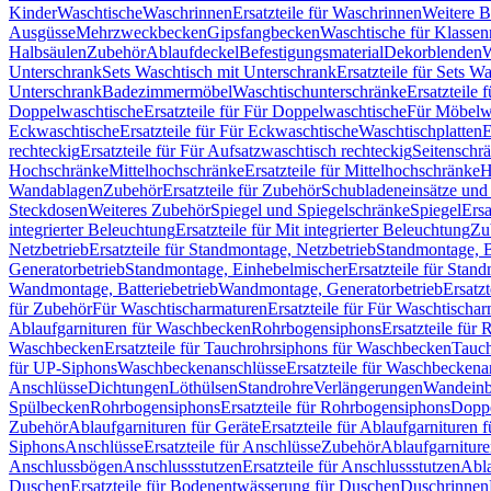
Kinder
Waschtische
Waschrinnen
Ersatzteile für Waschrinnen
Weitere 
Ausgüsse
Mehrzweckbecken
Gipsfangbecken
Waschtische für Klasse
Halbsäulen
Zubehör
Ablaufdeckel
Befestigungsmaterial
Dekorblenden
W
Unterschrank
Sets Waschtisch mit Unterschrank
Ersatzteile für Sets W
Unterschrank
Badezimmermöbel
Waschtischunterschränke
Ersatzteile 
Doppelwaschtische
Ersatzteile für Für Doppelwaschtische
Für Möbelw
Eckwaschtische
Ersatzteile für Für Eckwaschtische
Waschtischplatten
E
rechteckig
Ersatzteile für Für Aufsatzwaschtisch rechteckig
Seitenschr
Hochschränke
Mittelhochschränke
Ersatzteile für Mittelhochschränke
H
Wandablagen
Zubehör
Ersatzteile für Zubehör
Schubladeneinsätze un
Steckdosen
Weiteres Zubehör
Spiegel und Spiegelschränke
Spiegel
Ersa
integrierter Beleuchtung
Ersatzteile für Mit integrierter Beleuchtung
Zu
Netzbetrieb
Ersatzteile für Standmontage, Netzbetrieb
Standmontage, Ba
Generatorbetrieb
Standmontage, Einhebelmischer
Ersatzteile für Stan
Wandmontage, Batteriebetrieb
Wandmontage, Generatorbetrieb
Ersatz
für Zubehör
Für Waschtischarmaturen
Ersatzteile für Für Waschtischa
Ablaufgarnituren für Waschbecken
Rohrbogensiphons
Ersatzteile für
Waschbecken
Ersatzteile für Tauchrohrsiphons für Waschbecken
Tauch
für UP-Siphons
Waschbeckenanschlüsse
Ersatzteile für Waschbeckena
Anschlüsse
Dichtungen
Löthülsen
Standrohre
Verlängerungen
Wandeinb
Spülbecken
Rohrbogensiphons
Ersatzteile für Rohrbogensiphons
Dopp
Zubehör
Ablaufgarnituren für Geräte
Ersatzteile für Ablaufgarnituren 
Siphons
Anschlüsse
Ersatzteile für Anschlüsse
Zubehör
Ablaufgarnitur
Anschlussbögen
Anschlussstutzen
Ersatzteile für Anschlussstutzen
Abla
Duschen
Ersatzteile für Bodenentwässerung für Duschen
Duschrinnen