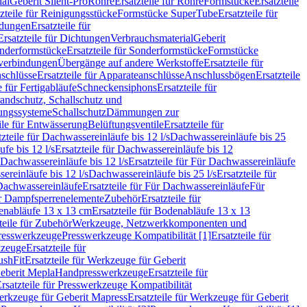
ial
Geberit Silent-Pro
Rohre
Ersatzteile für Rohre
Formstücke
Ersatzteile
zteile für Reinigungsstücke
Formstücke SuperTube
Ersatzteile für
ndungen
Ersatzteile für
Ersatzteile für Dichtungen
Verbrauchsmaterial
Geberit
nderformstücke
Ersatzteile für Sonderformstücke
Formstücke
ckverbindungen
Übergänge auf andere Werkstoffe
Ersatzteile für
schlüsse
Ersatzteile für Apparateanschlüsse
Anschlussbögen
Ersatzteile
e für Fertigabläufe
Schneckensiphons
Ersatzteile für
andschutz, Schallschutz und
rungssysteme
Schallschutz
Dämmungen zur
ile für Entwässerung
Belüftungsventile
Ersatzteile für
tzteile für Dachwassereinläufe bis 12 l/s
Dachwassereinläufe bis 25
fe bis 12 l/s
Ersatzteile für Dachwassereinläufe bis 12
Dachwassereinläufe bis 12 l/s
Ersatzteile für Für Dachwassereinläufe
ereinläufe bis 12 l/s
Dachwassereinläufe bis 25 l/s
Ersatzteile für
Dachwassereinläufe
Ersatzteile für Für Dachwassereinläufe
Für
für Dampfsperrenelemente
Zubehör
Ersatzteile für
nabläufe 13 x 13 cm
Ersatzteile für Bodenabläufe 13 x 13
teile für Zubehör
Werkzeuge, Netzwerkkomponenten und
presswerkzeuge
Presswerkzeuge Kompatibilität [1]
Ersatzteile für
kzeuge
Ersatzteile für
ushFit
Ersatzteile für Werkzeuge für Geberit
Geberit Mepla
Handpresswerkzeuge
Ersatzteile für
rsatzteile für Presswerkzeuge Kompatibilität
rkzeuge für Geberit Mapress
Ersatzteile für Werkzeuge für Geberit