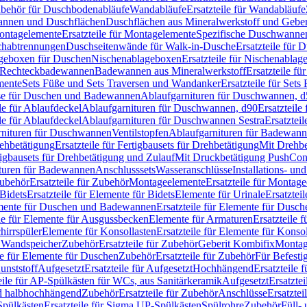
Zubehör für Duschbodenabläufe
Wandabläufe
Ersatzteile für Wandabläufe
wannen und Duschflächen
Duschflächen aus Mineralwerkstoff und Geberi
ntagelemente
Ersatzteile für Montagelemente
Spezifische Duschwanne
schabtrennungen
Duschseitenwände für Walk-in-Dusche
Ersatzteile für
lageboxen für Duschen
Nischenablageboxen
Ersatzteile für Nischenabla
ür Rechteckbadewannen
Badewannen aus Mineralwerkstoff
Ersatzteile f
mente
Sets Füße und Sets Traversen und Wandanker
Ersatzteile für Set
se für Duschen und Badewannen
Ablaufgarnituren für Duschwannen, 
ile für Ablaufdeckel
Ablaufgarnituren für Duschwannen, d90
Ersatzteil
ile für Ablaufdeckel
Ablaufgarnituren für Duschwannen Sestra
Ersatztei
rnituren für Duschwannen
Ventilstopfen
Ablaufgarnituren für Badewann
rehbetätigung
Ersatzteile für Fertigbausets für Drehbetätigung
Mit Drehbe
rtigbausets für Drehbetätigung und Zulauf
Mit Druckbetätigung PushCon
ituren für Badewannen
Anschlusssets
Wasseranschlüsse
Installations- un
ubehör
Ersatzteile für Zubehör
Montageelemente
Ersatzteile für Montag
Bidets
Ersatzteile für Elemente für Bidets
Elemente für Urinale
Ersatztei
mente für Duschen und Badewannen
Ersatzteile für Elemente für Dus
ile für Elemente für Ausgussbecken
Elemente für Armaturen
Ersatzteile 
hirrspüler
Elemente für Konsollasten
Ersatzteile für Elemente für Konso
r Wandspeicher
Zubehör
Ersatzteile für Zubehör
Geberit Kombifix
Montag
le für Elemente für Duschen
Zubehör
Ersatzteile für Zubehör
Für Befesti
unststoff
Aufgesetzt
Ersatzteile für Aufgesetzt
Hochhängend
Ersatzteile
eile für AP-Spülkästen für WCs, aus Sanitärkeramik
Aufgesetzt
Ersatztei
nd halbhochhängend
Zubehör
Ersatzteile für Zubehör
Anschlüsse
Ersatztei
pülkästen
Ersatzteile für Sigma UP-Spülkästen
Spülrohre
Zubehör
Füll- 