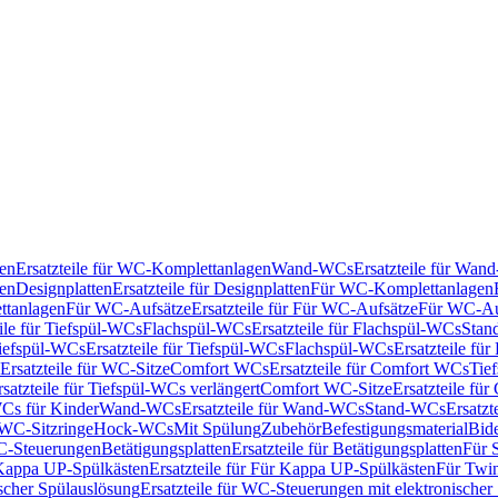
en
Ersatzteile für WC-Komplettanlagen
Wand-WCs
Ersatzteile für Wa
ken
Designplatten
Ersatzteile für Designplatten
Für WC-Komplettanlagen
tanlagen
Für WC-Aufsätze
Ersatzteile für Für WC-Aufsätze
Für WC-Au
eile für Tiefspül-WCs
Flachspül-WCs
Ersatzteile für Flachspül-WCs
Stan
iefspül-WCs
Ersatzteile für Tiefspül-WCs
Flachspül-WCs
Ersatzteile fü
Ersatzteile für WC-Sitze
Comfort WCs
Ersatzteile für Comfort WCs
Tie
rsatzteile für Tiefspül-WCs verlängert
Comfort WC-Sitze
Ersatzteile fü
WCs für Kinder
Wand-WCs
Ersatzteile für Wand-WCs
Stand-WCs
Ersatzt
r WC-Sitzringe
Hock-WCs
Mit Spülung
Zubehör
Befestigungsmaterial
Bide
C-Steuerungen
Betätigungsplatten
Ersatzteile für Betätigungsplatten
Für 
Kappa UP-Spülkästen
Ersatzteile für Für Kappa UP-Spülkästen
Für Twin
scher Spülauslösung
Ersatzteile für WC-Steuerungen mit elektronischer