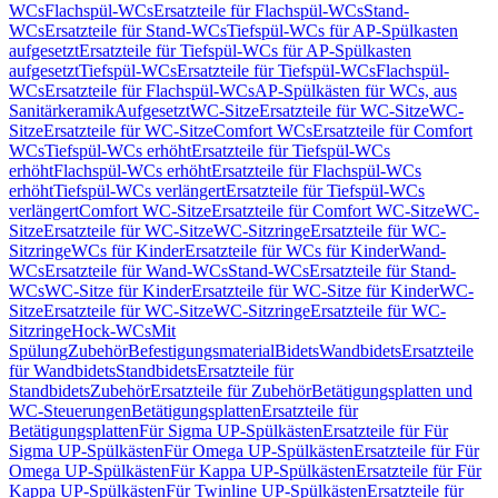
WCs
Flachspül-WCs
Ersatzteile für Flachspül-WCs
Stand-
WCs
Ersatzteile für Stand-WCs
Tiefspül-WCs für AP-Spülkasten
aufgesetzt
Ersatzteile für Tiefspül-WCs für AP-Spülkasten
aufgesetzt
Tiefspül-WCs
Ersatzteile für Tiefspül-WCs
Flachspül-
WCs
Ersatzteile für Flachspül-WCs
AP-Spülkästen für WCs, aus
Sanitärkeramik
Aufgesetzt
WC-Sitze
Ersatzteile für WC-Sitze
WC-
Sitze
Ersatzteile für WC-Sitze
Comfort WCs
Ersatzteile für Comfort
WCs
Tiefspül-WCs erhöht
Ersatzteile für Tiefspül-WCs
erhöht
Flachspül-WCs erhöht
Ersatzteile für Flachspül-WCs
erhöht
Tiefspül-WCs verlängert
Ersatzteile für Tiefspül-WCs
verlängert
Comfort WC-Sitze
Ersatzteile für Comfort WC-Sitze
WC-
Sitze
Ersatzteile für WC-Sitze
WC-Sitzringe
Ersatzteile für WC-
Sitzringe
WCs für Kinder
Ersatzteile für WCs für Kinder
Wand-
WCs
Ersatzteile für Wand-WCs
Stand-WCs
Ersatzteile für Stand-
WCs
WC-Sitze für Kinder
Ersatzteile für WC-Sitze für Kinder
WC-
Sitze
Ersatzteile für WC-Sitze
WC-Sitzringe
Ersatzteile für WC-
Sitzringe
Hock-WCs
Mit
Spülung
Zubehör
Befestigungsmaterial
Bidets
Wandbidets
Ersatzteile
für Wandbidets
Standbidets
Ersatzteile für
Standbidets
Zubehör
Ersatzteile für Zubehör
Betätigungsplatten und
WC-Steuerungen
Betätigungsplatten
Ersatzteile für
Betätigungsplatten
Für Sigma UP-Spülkästen
Ersatzteile für Für
Sigma UP-Spülkästen
Für Omega UP-Spülkästen
Ersatzteile für Für
Omega UP-Spülkästen
Für Kappa UP-Spülkästen
Ersatzteile für Für
Kappa UP-Spülkästen
Für Twinline UP-Spülkästen
Ersatzteile für