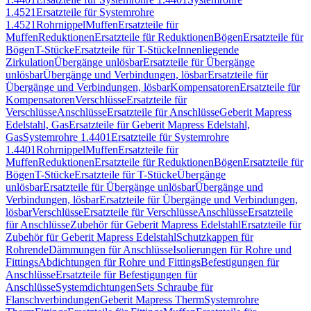
1.4521
Ersatzteile für Systemrohre
1.4521
Rohrnippel
Muffen
Ersatzteile für
Muffen
Reduktionen
Ersatzteile für Reduktionen
Bögen
Ersatzteile für
Bögen
T-Stücke
Ersatzteile für T-Stücke
Innenliegende
Zirkulation
Übergänge unlösbar
Ersatzteile für Übergänge
unlösbar
Übergänge und Verbindungen, lösbar
Ersatzteile für
Übergänge und Verbindungen, lösbar
Kompensatoren
Ersatzteile für
Kompensatoren
Verschlüsse
Ersatzteile für
Verschlüsse
Anschlüsse
Ersatzteile für Anschlüsse
Geberit Mapress
Edelstahl, Gas
Ersatzteile für Geberit Mapress Edelstahl,
Gas
Systemrohre 1.4401
Ersatzteile für Systemrohre
1.4401
Rohrnippel
Muffen
Ersatzteile für
Muffen
Reduktionen
Ersatzteile für Reduktionen
Bögen
Ersatzteile für
Bögen
T-Stücke
Ersatzteile für T-Stücke
Übergänge
unlösbar
Ersatzteile für Übergänge unlösbar
Übergänge und
Verbindungen, lösbar
Ersatzteile für Übergänge und Verbindungen,
lösbar
Verschlüsse
Ersatzteile für Verschlüsse
Anschlüsse
Ersatzteile
für Anschlüsse
Zubehör für Geberit Mapress Edelstahl
Ersatzteile für
Zubehör für Geberit Mapress Edelstahl
Schutzkappen für
Rohrende
Dämmungen für Anschlüsse
Isolierungen für Rohre und
Fittings
Abdichtungen für Rohre und Fittings
Befestigungen für
Anschlüsse
Ersatzteile für Befestigungen für
Anschlüsse
Systemdichtungen
Sets Schraube für
Flanschverbindungen
Geberit Mapress Therm
Systemrohre