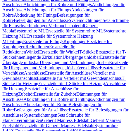
Anschlüsse
Abdichtungen für Rohre und Fittings
Abdichtungen für
Anschlüsse
Abdichtungen für Fittings
Abdeckungen für
Rohre
Abdeckung für Fittings
Befestigungen für
Rohre
Befestigungen für Anschlüsse
Systemdichtungen
Sets Schraube
für Flanschverbindungen
Verbrauchsmaterial
Geberit
Mepla
Systemrohre ML
Ersatzteile für Systemrohre ML
Systemrohre
Heizung ML
Ersatzteile für Systemrohre Heizung
ML
Fittings
Ersatzteile für Fittings
Kupplungen
Ersatzteile für
Kupplungen
Reduktionen
Ersatzteile für
Reduktionen
Winkel
Ersatzteile für Winkel
T-Stücke
Ersatzteile für T-
Stücke
Innenliegende Zirkulation
Übergänge unlösbar
Ersatzteile für
Übergänge unlösbar
Übergänge und Verbindungen, lösbar
Ersatzteile
für Übergänge und Verbindungen, lösbar
Verschlüsse
Ersatzteile für
Verschlüsse
Anschlüsse
Ersatzteile für Anschlüsse
Verteiler mit
Gewindeanschluss
Ersatzteile für Verteiler mit Gewindeanschluss
T-
Stücke für Heizung
Ersatzteile für T-Stücke für Heizung
Anschlüsse
für Heizung
Ersatzteile für Anschlüsse für
Heizung
Zubehör
Ersatzteile für Zubehör
Dämmungen für
Anschlüsse
Abdichtungen für Rohre und Fittings
Abdichtungen für
Anschlüsse
Abdeckungen für Rohre
Befestigungen für
Rohre
Befestigungen für Anschlüsse
Ersatzteile für Befestigungen für
Anschlüsse
Systemdichtungen
Sets Schraube für
Flanschverbindungen
Geberit Mapress Edelstahl
Geberit Mapress
Edelstahl
Ersatzteile für Geberit Mapress Edelstahl
Systemrohre
1.4401
Ersatzteile für Systemrohre 1.4401
Systemrohre