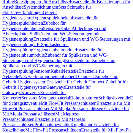
Rohre
Befestigungen für Anschlüsse
Ersatzteile für Befestigungen für
Anschlüsse
Systemdichtungen
Sets Schraube für
Flanschverbindungen
Geberit
Hygienesystem
Hygienespüleinheiten
Ersatzteile für
Hygienespüleinheiten
Zubehör für
Hygienespüleinheiten
Sensoren
Kabel
Abdeckungen und
Abdeckplatten
Spülkästen und WC-Steuerungen mit
Hygienespülung
Ersatzteile für Spülkästen und WC-Steuerungen mit
Hygienespülung
UP-Spülkästen mit
Hygienespülung
Hygieneeinbaumodule
Ersatzteile für
Hygieneeinbaumodule
Zubehör für Spülkästen und WC-
Steuerungen mit Hygienespülung
Ersatzteile für Zubehör für
Spülkästen und WC-Steuerungen mit
Hygienespülung
Sensoren
Kabel
Netzteile
Ersatzteile für
Netzteile
Netzwerkkomponenten
Geberit Connect Zubehör für
Geberit Hygienesystem
Ersatzteile für Geberit Connect Zubehör für
Geberit Hygienesystem
Gateways
Ersatzteile für
Gateways
Konverter
Ersatzteile für
Konverter
Sensoren
Montagematerial
Rohrarmaturen
Schrägsitzventile
E
für Schrägsitzventile
Mit FlowFit Pressanschlüssen
Ersatzteile für Mit
FlowFit Pressanschlüssen
Mit Mepla Pressanschlüssen
Ersatzteile für
Mit Mepla Pressanschlüssen
Mit Mapress
Pressanschlüssen
Ersatzteile für Mit Mapress
Pressanschlüssen
Probenahmeventile
Kugelhähne
Ersatzteile für
Kugelhähne
Mit FlowFit Pressanschlüssen
Ersatzteile für Mit FlowFit