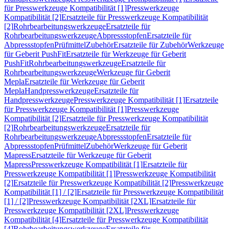
für Presswerkzeuge Kompatibilität [1]
Presswerkzeuge
Kompatibilität [2]
Ersatzteile für Presswerkzeuge Kompatibilität
[2]
Rohrbearbeitungswerkzeuge
Ersatzteile für
Rohrbearbeitungswerkzeuge
Abpressstopfen
Ersatzteile für
Abpressstopfen
Prüfmittel
Zubehör
Ersatzteile für Zubehör
Werkzeuge
für Geberit PushFit
Ersatzteile für Werkzeuge für Geberit
PushFit
Rohrbearbeitungswerkzeuge
Ersatzteile für
Rohrbearbeitungswerkzeuge
Werkzeuge für Geberit
Mepla
Ersatzteile für Werkzeuge für Geberit
Mepla
Handpresswerkzeuge
Ersatzteile für
Handpresswerkzeuge
Presswerkzeuge Kompatibilität [1]
Ersatzteile
für Presswerkzeuge Kompatibilität [1]
Presswerkzeuge
Kompatibilität [2]
Ersatzteile für Presswerkzeuge Kompatibilität
[2]
Rohrbearbeitungswerkzeuge
Ersatzteile für
Rohrbearbeitungswerkzeuge
Abpressstopfen
Ersatzteile für
Abpressstopfen
Prüfmittel
Zubehör
Werkzeuge für Geberit
Mapress
Ersatzteile für Werkzeuge für Geberit
Mapress
Presswerkzeuge Kompatibilität [1]
Ersatzteile für
Presswerkzeuge Kompatibilität [1]
Presswerkzeuge Kompatibilität
[2]
Ersatzteile für Presswerkzeuge Kompatibilität [2]
Presswerkzeuge
Kompatibilität [1] / [2]
Ersatzteile für Presswerkzeuge Kompatibilität
[1] / [2]
Presswerkzeuge Kompatibilität [2XL]
Ersatzteile für
Presswerkzeuge Kompatibilität [2XL]
Presswerkzeuge
Kompatibilität [4]
Ersatzteile für Presswerkzeuge Kompatibilität
[4]
Rohrbearbeitungswerkzeuge
Ersatzteile für