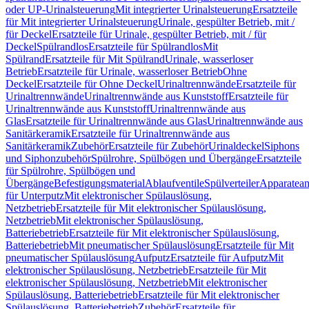
oder UP-Urinalsteuerung
Mit integrierter Urinalsteuerung
Ersatzteile
für Mit integrierter Urinalsteuerung
Urinale, gespülter Betrieb, mit /
für Deckel
Ersatzteile für Urinale, gespülter Betrieb, mit / für
Deckel
Spülrandlos
Ersatzteile für Spülrandlos
Mit
Spülrand
Ersatzteile für Mit Spülrand
Urinale, wasserloser
Betrieb
Ersatzteile für Urinale, wasserloser Betrieb
Ohne
Deckel
Ersatzteile für Ohne Deckel
Urinaltrennwände
Ersatzteile für
Urinaltrennwände
Urinaltrennwände aus Kunststoff
Ersatzteile für
Urinaltrennwände aus Kunststoff
Urinaltrennwände aus
Glas
Ersatzteile für Urinaltrennwände aus Glas
Urinaltrennwände aus
Sanitärkeramik
Ersatzteile für Urinaltrennwände aus
Sanitärkeramik
Zubehör
Ersatzteile für Zubehör
Urinaldeckel
Siphons
und Siphonzubehör
Spülrohre, Spülbögen und Übergänge
Ersatzteile
für Spülrohre, Spülbögen und
Übergänge
Befestigungsmaterial
Ablaufventile
Spülverteiler
Apparatean
für Unterputz
Mit elektronischer Spülauslösung,
Netzbetrieb
Ersatzteile für Mit elektronischer Spülauslösung,
Netzbetrieb
Mit elektronischer Spülauslösung,
Batteriebetrieb
Ersatzteile für Mit elektronischer Spülauslösung,
Batteriebetrieb
Mit pneumatischer Spülauslösung
Ersatzteile für Mit
pneumatischer Spülauslösung
Aufputz
Ersatzteile für Aufputz
Mit
elektronischer Spülauslösung, Netzbetrieb
Ersatzteile für Mit
elektronischer Spülauslösung, Netzbetrieb
Mit elektronischer
Spülauslösung, Batteriebetrieb
Ersatzteile für Mit elektronischer
Spülauslösung, Batteriebetrieb
Zubehör
Ersatzteile für