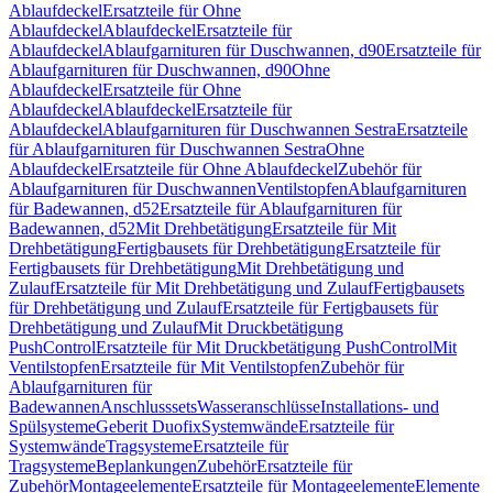
Ablaufdeckel
Ersatzteile für Ohne
Ablaufdeckel
Ablaufdeckel
Ersatzteile für
Ablaufdeckel
Ablaufgarnituren für Duschwannen, d90
Ersatzteile für
Ablaufgarnituren für Duschwannen, d90
Ohne
Ablaufdeckel
Ersatzteile für Ohne
Ablaufdeckel
Ablaufdeckel
Ersatzteile für
Ablaufdeckel
Ablaufgarnituren für Duschwannen Sestra
Ersatzteile
für Ablaufgarnituren für Duschwannen Sestra
Ohne
Ablaufdeckel
Ersatzteile für Ohne Ablaufdeckel
Zubehör für
Ablaufgarnituren für Duschwannen
Ventilstopfen
Ablaufgarnituren
für Badewannen, d52
Ersatzteile für Ablaufgarnituren für
Badewannen, d52
Mit Drehbetätigung
Ersatzteile für Mit
Drehbetätigung
Fertigbausets für Drehbetätigung
Ersatzteile für
Fertigbausets für Drehbetätigung
Mit Drehbetätigung und
Zulauf
Ersatzteile für Mit Drehbetätigung und Zulauf
Fertigbausets
für Drehbetätigung und Zulauf
Ersatzteile für Fertigbausets für
Drehbetätigung und Zulauf
Mit Druckbetätigung
PushControl
Ersatzteile für Mit Druckbetätigung PushControl
Mit
Ventilstopfen
Ersatzteile für Mit Ventilstopfen
Zubehör für
Ablaufgarnituren für
Badewannen
Anschlusssets
Wasseranschlüsse
Installations- und
Spülsysteme
Geberit Duofix
Systemwände
Ersatzteile für
Systemwände
Tragsysteme
Ersatzteile für
Tragsysteme
Beplankungen
Zubehör
Ersatzteile für
Zubehör
Montageelemente
Ersatzteile für Montageelemente
Elemente