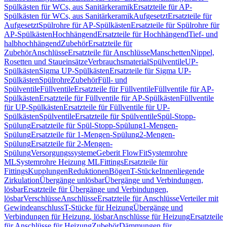
Spülkästen für WCs, aus Sanitärkeramik
Ersatzteile für AP-
Spülkästen für WCs, aus Sanitärkeramik
Aufgesetzt
Ersatzteile für
Aufgesetzt
Spülrohre für AP-Spülkästen
Ersatzteile für Spülrohre für
AP-Spülkästen
Hochhängend
Ersatzteile für Hochhängend
Tief- und
halbhochhängend
Zubehör
Ersatzteile für
Zubehör
Anschlüsse
Ersatzteile für Anschlüsse
Manschetten
Nippel,
Rosetten und Staueinsätze
Verbrauchsmaterial
Spülventile
UP-
Spülkästen
Sigma UP-Spülkästen
Ersatzteile für Sigma UP-
Spülkästen
Spülrohre
Zubehör
Füll- und
Spülventile
Füllventile
Ersatzteile für Füllventile
Füllventile für AP-
Spülkästen
Ersatzteile für Füllventile für AP-Spülkästen
Füllventile
für UP-Spülkästen
Ersatzteile für Füllventile für UP-
Spülkästen
Spülventile
Ersatzteile für Spülventile
Spül-Stopp-
Spülung
Ersatzteile für Spül-Stopp-Spülung
1-Mengen-
Spülung
Ersatzteile für 1-Mengen-Spülung
2-Mengen-
Spülung
Ersatzteile für 2-Mengen-
Spülung
Versorgungssysteme
Geberit FlowFit
Systemrohre
ML
Systemrohre Heizung ML
Fittings
Ersatzteile für
Fittings
Kupplungen
Reduktionen
Bögen
T-Stücke
Innenliegende
Zirkulation
Übergänge unlösbar
Übergänge und Verbindungen,
lösbar
Ersatzteile für Übergänge und Verbindungen,
lösbar
Verschlüsse
Anschlüsse
Ersatzteile für Anschlüsse
Verteiler mit
Gewindeanschluss
T-Stücke für Heizung
Übergänge und
Verbindungen für Heizung, lösbar
Anschlüsse für Heizung
Ersatzteile
für Anschlüsse für Heizung
Zubehör
Dämmungen für