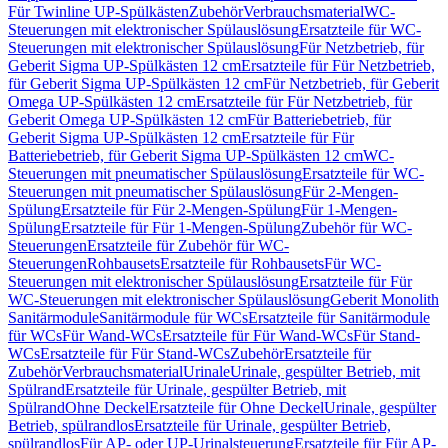
Für Twinline UP-Spülkästen
Zubehör
Verbrauchsmaterial
WC-
Steuerungen mit elektronischer Spülauslösung
Ersatzteile für WC-
Steuerungen mit elektronischer Spülauslösung
Für Netzbetrieb, für
Geberit Sigma UP-Spülkästen 12 cm
Ersatzteile für Für Netzbetrieb,
für Geberit Sigma UP-Spülkästen 12 cm
Für Netzbetrieb, für Geberit
Omega UP-Spülkästen 12 cm
Ersatzteile für Für Netzbetrieb, für
Geberit Omega UP-Spülkästen 12 cm
Für Batteriebetrieb, für
Geberit Sigma UP-Spülkästen 12 cm
Ersatzteile für Für
Batteriebetrieb, für Geberit Sigma UP-Spülkästen 12 cm
WC-
Steuerungen mit pneumatischer Spülauslösung
Ersatzteile für WC-
Steuerungen mit pneumatischer Spülauslösung
Für 2-Mengen-
Spülung
Ersatzteile für Für 2-Mengen-Spülung
Für 1-Mengen-
Spülung
Ersatzteile für Für 1-Mengen-Spülung
Zubehör für WC-
Steuerungen
Ersatzteile für Zubehör für WC-
Steuerungen
Rohbausets
Ersatzteile für Rohbausets
Für WC-
Steuerungen mit elektronischer Spülauslösung
Ersatzteile für Für
WC-Steuerungen mit elektronischer Spülauslösung
Geberit Monolith
Sanitärmodule
Sanitärmodule für WCs
Ersatzteile für Sanitärmodule
für WCs
Für Wand-WCs
Ersatzteile für Für Wand-WCs
Für Stand-
WCs
Ersatzteile für Für Stand-WCs
Zubehör
Ersatzteile für
Zubehör
Verbrauchsmaterial
Urinale
Urinale, gespülter Betrieb, mit
Spülrand
Ersatzteile für Urinale, gespülter Betrieb, mit
Spülrand
Ohne Deckel
Ersatzteile für Ohne Deckel
Urinale, gespülter
Betrieb, spülrandlos
Ersatzteile für Urinale, gespülter Betrieb,
spülrandlos
Für AP- oder UP-Urinalsteuerung
Ersatzteile für Für AP-