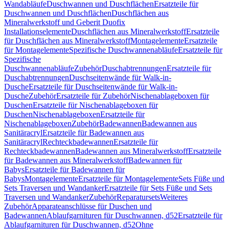
Wandabläufe
Duschwannen und Duschflächen
Ersatzteile für
Duschwannen und Duschflächen
Duschflächen aus
Mineralwerkstoff und Geberit Duofix
Installationselemente
Duschflächen aus Mineralwerkstoff
Ersatzteile
für Duschflächen aus Mineralwerkstoff
Montagelemente
Ersatzteile
für Montagelemente
Spezifische Duschwannenabläufe
Ersatzteile für
Spezifische
Duschwannenabläufe
Zubehör
Duschabtrennungen
Ersatzteile für
Duschabtrennungen
Duschseitenwände für Walk-in-
Dusche
Ersatzteile für Duschseitenwände für Walk-in-
Dusche
Zubehör
Ersatzteile für Zubehör
Nischenablageboxen für
Duschen
Ersatzteile für Nischenablageboxen für
Duschen
Nischenablageboxen
Ersatzteile für
Nischenablageboxen
Zubehör
Badewannen
Badewannen aus
Sanitäracryl
Ersatzteile für Badewannen aus
Sanitäracryl
Rechteckbadewannen
Ersatzteile für
Rechteckbadewannen
Badewannen aus Mineralwerkstoff
Ersatzteile
für Badewannen aus Mineralwerkstoff
Badewannen für
Babys
Ersatzteile für Badewannen für
Babys
Montagelemente
Ersatzteile für Montagelemente
Sets Füße und
Sets Traversen und Wandanker
Ersatzteile für Sets Füße und Sets
Traversen und Wandanker
Zubehör
Reparatursets
Weiteres
Zubehör
Apparateanschlüsse für Duschen und
Badewannen
Ablaufgarnituren für Duschwannen, d52
Ersatzteile für
Ablaufgarnituren für Duschwannen, d52
Ohne