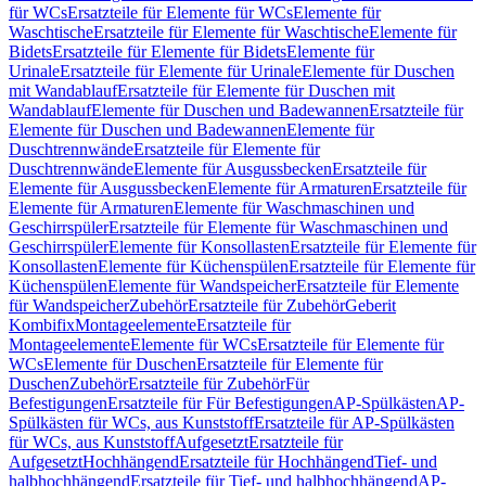
für WCs
Ersatzteile für Elemente für WCs
Elemente für
Waschtische
Ersatzteile für Elemente für Waschtische
Elemente für
Bidets
Ersatzteile für Elemente für Bidets
Elemente für
Urinale
Ersatzteile für Elemente für Urinale
Elemente für Duschen
mit Wandablauf
Ersatzteile für Elemente für Duschen mit
Wandablauf
Elemente für Duschen und Badewannen
Ersatzteile für
Elemente für Duschen und Badewannen
Elemente für
Duschtrennwände
Ersatzteile für Elemente für
Duschtrennwände
Elemente für Ausgussbecken
Ersatzteile für
Elemente für Ausgussbecken
Elemente für Armaturen
Ersatzteile für
Elemente für Armaturen
Elemente für Waschmaschinen und
Geschirrspüler
Ersatzteile für Elemente für Waschmaschinen und
Geschirrspüler
Elemente für Konsollasten
Ersatzteile für Elemente für
Konsollasten
Elemente für Küchenspülen
Ersatzteile für Elemente für
Küchenspülen
Elemente für Wandspeicher
Ersatzteile für Elemente
für Wandspeicher
Zubehör
Ersatzteile für Zubehör
Geberit
Kombifix
Montageelemente
Ersatzteile für
Montageelemente
Elemente für WCs
Ersatzteile für Elemente für
WCs
Elemente für Duschen
Ersatzteile für Elemente für
Duschen
Zubehör
Ersatzteile für Zubehör
Für
Befestigungen
Ersatzteile für Für Befestigungen
AP-Spülkästen
AP-
Spülkästen für WCs, aus Kunststoff
Ersatzteile für AP-Spülkästen
für WCs, aus Kunststoff
Aufgesetzt
Ersatzteile für
Aufgesetzt
Hochhängend
Ersatzteile für Hochhängend
Tief- und
halbhochhängend
Ersatzteile für Tief- und halbhochhängend
AP-