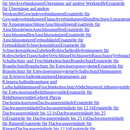
für Steckverbindungen
Übergänge auf andere Werkstoffe
Ersatzteile
für Übergänge auf andere
Werkstoffe
Gewindeverbindungen
Ersatzteile für
Gewindeverbindungen
Flanschverbindungen
Bundbüchsen
Apparatean
für Apparateanschlüsse
Anschlussbögen
Ersatzteile für
Anschlussbögen
Anschlussmuffen
Ersatzteile für
Anschlussmuffen
Anschlussstutzen
Ersatzteile für
Anschlussstutzen
Fertigabläufe
Ersatzteile für
Fertigabläufe
Schneckensiphons
Ersatzteile für
Schneckensiphons
Zubehör
Rohrschellen
Befestigungen für
Rohrschellen
Tragschalen
Verschlüsse
Dichtungen
Bauschutze
Verbrauc
Schallschutz und Feuchtigkeitsschutz
Brandschutz
Ersatzteile für
Brandschutz
Brandschutz für Entwässerungssysteme
Ersatzteile für
Brandschutz für Entwässerungssysteme
Schallschutz
Dämmungen
zur Körperschallentkopplung
Dämmungen zur
Körperschallentkopplung und
Luftschalldämmung
Feuchtigkeitsschutz
Abdichtungen
Lüftungsventile
für Entwässerung
Belüftungsventile
Ersatzteile für
Belüftungsventile
Geberit Pluvia
Dachentwässerung
Dachwassereinläufe
Ersatzteile für
Dachwassereinläufe
Dachwassereinläufe bis 12 l/s
Ersatzteile für
Dachwassereinläufe bis 12 l/s
Dachwassereinläufe bis 25
l/s
Ersatzteile für Dachwassereinläufe bis 25 l/s
Dachwassereinläufe
für Rinnen
Ersatzteile für Dachwassereinläufe für
Rinnen
Dachwassereinläufe bis 12 l/s
Ersatzteile für