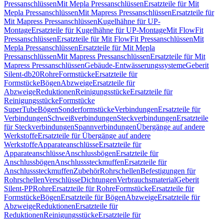
Pressanschlüssen
Mit Mepla Pressanschlüssen
Ersatzteile für Mit
Mepla Pressanschlüssen
Mit Mapress Pressanschlüssen
Ersatzteile für
Mit Mapress Pressanschlüssen
Kugelhähne für UP-
Montage
Ersatzteile für Kugelhähne für UP-Montage
Mit FlowFit
Pressanschlüssen
Ersatzteile für Mit FlowFit Pressanschlüssen
Mit
Mepla Pressanschlüssen
Ersatzteile für Mit Mepla
Pressanschlüssen
Mit Mapress Pressanschlüssen
Ersatzteile für Mit
Mapress Pressanschlüssen
Gebäude-Entwässerungssysteme
Geberit
Silent-db20
Rohre
Formstücke
Ersatzteile für
Formstücke
Bögen
Abzweige
Ersatzteile für
Abzweige
Reduktionen
Reinigungsstücke
Ersatzteile für
Reinigungsstücke
Formstücke
SuperTube
Bögen
Sonderformstücke
Verbindungen
Ersatzteile für
Verbindungen
Schweißverbindungen
Steckverbindungen
Ersatzteile
für Steckverbindungen
Spannverbindungen
Übergänge auf andere
Werkstoffe
Ersatzteile für Übergänge auf andere
Werkstoffe
Apparateanschlüsse
Ersatzteile für
Apparateanschlüsse
Anschlussbögen
Ersatzteile für
Anschlussbögen
Anschlusssteckmuffen
Ersatzteile für
Anschlusssteckmuffen
Zubehör
Rohrschellen
Befestigungen für
Rohrschellen
Verschlüsse
Dichtungen
Verbrauchsmaterial
Geberit
Silent-PP
Rohre
Ersatzteile für Rohre
Formstücke
Ersatzteile für
Formstücke
Bögen
Ersatzteile für Bögen
Abzweige
Ersatzteile für
Abzweige
Reduktionen
Ersatzteile für
Reduktionen
Reinigungsstücke
Ersatzteile für