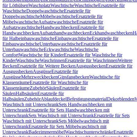
für Löthülsen
Waschplatz
Waschtische
Waschtische
Ersatzteile für
Waschtische
Doppelwaschtische
Ersatzteile für
Doppelwaschtische
Möbelwaschtische
Ersatzteile für
Möbelwaschtische
Aufsatzwaschtische
Ersatzteile für
Aufsatzwaschtische
Handwaschbecken
Ersatzteile für
Handwaschbecken
Aufsatzhandwaschbecken
Eckhandwaschbecken
H
für Halbeinbauwaschtische
Einbauwaschtische
Ersatzteile für
Einbauwaschtische
Unterbauwaschtische
Ersatzteile für
Unterbauwaschtische
Eckwaschtische
Waschtische
Comfort
Waschtische für Kinder
Ersatzteile für Waschtische für
Kinder
Waschtische
Waschrinnen
Ersatzteile für Waschrinnen
Weitere
Becken
Ersatzteile für Weitere Becken
Ausgussbecken
Ersatzteile für
Ausgussbecken
Ausgüsse
Ersatzteile für
Ausgüsse
Mehrzweckbecken
Gipsfangbecken
Waschtische für
Klassenräume
Ersatzteile für Waschtische für
Klassenräume
Zubehör
Säulen
Ersatzteile für
Säulen
Halbsäulen
Ersatzteile für
Halbsäulen
Zubehör
Ablaufdeckel
Befestigungsmaterial
Dekorblenden
W
Waschtisch mit Unterschrank
Sets Handwaschbecken mit
Unterschrank
Ersatzteile für Sets Handwaschbecken mit
Unterschrank
Sets Waschtisch mit Unterschrank
Ersatzteile für Sets
Waschtisch mit Unterschrank
Sets Möbelwaschtisch mit
Unterschrank
Ersatzteile für Sets Möbelwaschtisch mit
Unterschrank
Badezimmermöbel
Waschtischunterschränke
Ersatzteile