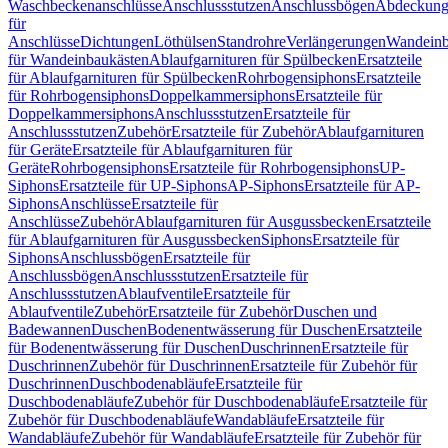
Waschbeckenanschlüsse
Anschlussstutzen
Anschlussbögen
Abdeckung
für
Anschlüsse
Dichtungen
Löthülsen
Standrohre
Verlängerungen
Wandeinb
für Wandeinbaukästen
Ablaufgarnituren für Spülbecken
Ersatzteile
für Ablaufgarnituren für Spülbecken
Rohrbogensiphons
Ersatzteile
für Rohrbogensiphons
Doppelkammersiphons
Ersatzteile für
Doppelkammersiphons
Anschlussstutzen
Ersatzteile für
Anschlussstutzen
Zubehör
Ersatzteile für Zubehör
Ablaufgarnituren
für Geräte
Ersatzteile für Ablaufgarnituren für
Geräte
Rohrbogensiphons
Ersatzteile für Rohrbogensiphons
UP-
Siphons
Ersatzteile für UP-Siphons
AP-Siphons
Ersatzteile für AP-
Siphons
Anschlüsse
Ersatzteile für
Anschlüsse
Zubehör
Ablaufgarnituren für Ausgussbecken
Ersatzteile
für Ablaufgarnituren für Ausgussbecken
Siphons
Ersatzteile für
Siphons
Anschlussbögen
Ersatzteile für
Anschlussbögen
Anschlussstutzen
Ersatzteile für
Anschlussstutzen
Ablaufventile
Ersatzteile für
Ablaufventile
Zubehör
Ersatzteile für Zubehör
Duschen und
Badewannen
Duschen
Bodenentwässerung für Duschen
Ersatzteile
für Bodenentwässerung für Duschen
Duschrinnen
Ersatzteile für
Duschrinnen
Zubehör für Duschrinnen
Ersatzteile für Zubehör für
Duschrinnen
Duschbodenabläufe
Ersatzteile für
Duschbodenabläufe
Zubehör für Duschbodenabläufe
Ersatzteile für
Zubehör für Duschbodenabläufe
Wandabläufe
Ersatzteile für
Wandabläufe
Zubehör für Wandabläufe
Ersatzteile für Zubehör für