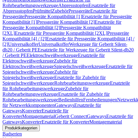
Rohrbearbeitungswerkzeuge
Abpressstopfen
Ersatzteile für
Abpressstopfen
Prüfmittel
Zubehör
Pressgeräte
Ersatzteile für
Pressgeräte
Pressgeräte Kompatibilität [1]
Ersatzteile für Pressgeräte
Kompatibilität [1]
Pressgeräte Kompatibilität [2]
Ersatzteile für
Pressgeräte Kompatibilität [2]
Pressgeräte Kompatibilität
[2XL]
Ersatzteile für Pressgeräte Kompatibilität [2XL]
Pressgeräte
Kompatibilität [4] / [2]
Ersatzteile für Pressgeräte Kompatibilität [4] /
[2]
Universalkoffer
Universalkoffer
Werkzeuge für Geberit Silent-
db20 / Geberit PE
Ersatzteile für Werkzeuge für Geberit Silent-db20
/ Geberit PE
Elektroschweißwerkzeuge
Ersatzteile für
Elektroschweißwerkzeuge
Zubehör für
Elektroschweißwerkzeuge
Spiegelschweißwerkzeuge
Ersatzteile für
Spiegelschweißwerkzeuge
Zubehör für
Spiegelschweißwerkzeuge
Ersatzteile für Zubehör für
Spiegelschweißwerkzeuge
Rohrbearbeitungswerkzeuge
Ersatzteile
für Rohrbearbeitungswerkzeuge
Zubehör für
Rohrbearbeitungswerkzeuge
Ersatzteile für Zubehör für
Rohrbearbeitungswerkzeuge
Bedienhilfen
Fernbedienungen
Netzwerk
für Netzwerkkomponenten
Gateways
Ersatzteile für
Gateways
Konverter
Ersatzteile für
Konverter
Montagematerial
Geberit Connect
Gateways
Ersatzteile für
Gateways
Konverter
Ersatzteile für Konverter
Montagematerial
Produktkategorien
Badserien