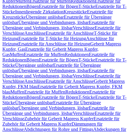
Kupfer
Muffen
Ersatzteile für Muffen
Reduktionen
Ersatzteile für
Reduktionen
Bögen
Ersatzteile für Bögen
T-Stücke
Ersatzteile für T-
Stücke
Innenliegende Zirkulation
Kreuzstücke
Ersatzteile für
Kreuzstücke
Übergänge unlösbar
Ersatzteile für Übergänge
unlösbar
Übergänge und Verbindungen, lösbar
Ersatzteile für
Übergänge und Verbindungen, lösbar
Verschlüsse
Ersatzteile für
Verschlüsse
Anschlüsse
Ersatzteile für Anschlüsse
T-Stücke für
Heizung
Ersatzteile für T-Stücke für Heizung
Anschlüsse für
Heizung
Ersatzteile für Anschlüsse für Heizung
Geberit Mapress
Kupfer, Gas
Ersatzteile für Geberit Mapress Kupfer,
Gas
Muffen
Ersatzteile für Muffen
Reduktionen
Ersatzteile für
Reduktionen
Bögen
Ersatzteile für Bögen
T-Stücke
Ersatzteile für T-
Stücke
Übergänge unlösbar
Ersatzteile für Übergänge
unlösbar
Übergänge und Verbindungen, lösbar
Ersatzteile für
Übergänge und Verbindungen, lösbar
Verschlüsse
Ersatzteile für
Verschlüsse
Anschlüsse
Ersatzteile für Anschlüsse
Geberit Mapress
Kupfer, FKM blau
Ersatzteile für Geberit Mapress Kupfer, FKM
blau
Muffen
Ersatzteile für Muffen
Reduktionen
Ersatzteile für
Reduktionen
Bögen
Ersatzteile für Bögen
T-Stücke
Ersatzteile für T-
Stücke
Übergänge unlösbar
Ersatzteile für Übergänge
unlösbar
Übergänge und Verbindungen, lösbar
Ersatzteile für
Übergänge und Verbindungen, lösbar
Verschlüsse
Ersatzteile für
Verschlüsse
Zubehör für Geberit Mapress Kupfer
Ersatzteile für
Zubehör für Geberit Mapress Kupfer
Dämmungen für
Anschlüsse
Abdichtungen für Rohre und Fittings
Abdeckungen für