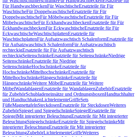
für Waschtischunterschränke
Für Handwaschbecken
Ersatzteile für
Für Handwaschbecken
Für Waschtische
Ersatzteile für Für
Waschtische
Für Doppelwaschtische
Ersatzteile für Für
Doppelwaschtische
Für Möbelwaschtische
Ersatzteile für Für
Möbelwaschtische
Für Eckhandwaschbecken
Ersatzteile für Für
Eckhandwaschbecken
Für Eckwaschtische
Ersatzteile für Für
Eckwaschtische
Waschtischplatten
Ersatzteile für
Waschtischplatten
Für Aufsatzwaschtisch Schalenform
Ersatzteile für
Für Aufsatzwaschtisch Schalenform
Für Aufsatzwaschtisch
rechteckig
Ersatzteile für Für Aufsatzwaschtisch
rechteckig
Seitenschränke
Ersatzteile für Seitenschränke
Niedrige
Seitenschränke
Ersatzteile für Niedrige
Seitenschränke
Hochschränke
Ersatzteile für
Hochschränke
Mittelhochschränke
Ersatzteile für
Mittelhochschränke
Hängeschränke
Ersatzteile für
Hängeschränke
Weitere Möbel
Ersatzteile für Weitere
Möbel
Wandablagen
Ersatzteile für Wandablagen
Zubehör
Ersatzteile
für Zubehör
Schubladeneinsätze und Ordnungsboxen
Handtuchhalter
und Handtuchhaken
Lichtelemente
Griffe
Sets
Füße
Magnettafeln
Steckdosen
Ersatzteile für Steckdosen
Weiteres
Zubehör
Spiegel und Spiegelschränke
Spiegel
Ersatzteile für
Spiegel
Mit integrierter Beleuchtung
Ersatzteile für Mit integrierter
Beleuchtung
Spiegelschränke
Ersatzteile für Spiegelschränke
Mit
integrierter Beleuchtung
Ersatzteile für Mit integrierter
Beleuchtung
Zubehör
Lichtelemente
Griffe
Weiteres