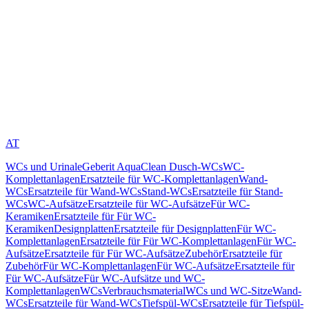
AT
WCs und Urinale
Geberit AquaClean Dusch-WCs
WC-
Komplettanlagen
Ersatzteile für WC-Komplettanlagen
Wand-
WCs
Ersatzteile für Wand-WCs
Stand-WCs
Ersatzteile für Stand-
WCs
WC-Aufsätze
Ersatzteile für WC-Aufsätze
Für WC-
Keramiken
Ersatzteile für Für WC-
Keramiken
Designplatten
Ersatzteile für Designplatten
Für WC-
Komplettanlagen
Ersatzteile für Für WC-Komplettanlagen
Für WC-
Aufsätze
Ersatzteile für Für WC-Aufsätze
Zubehör
Ersatzteile für
Zubehör
Für WC-Komplettanlagen
Für WC-Aufsätze
Ersatzteile für
Für WC-Aufsätze
Für WC-Aufsätze und WC-
Komplettanlagen
WCs
Verbrauchsmaterial
WCs und WC-Sitze
Wand-
WCs
Ersatzteile für Wand-WCs
Tiefspül-WCs
Ersatzteile für Tiefspül-