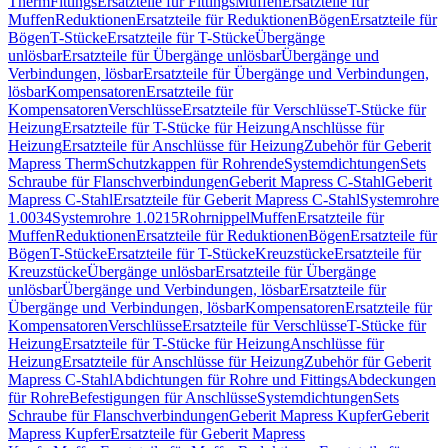
Therm
Fittings
Ersatzteile für Fittings
Muffen
Ersatzteile für
Muffen
Reduktionen
Ersatzteile für Reduktionen
Bögen
Ersatzteile für
Bögen
T-Stücke
Ersatzteile für T-Stücke
Übergänge
unlösbar
Ersatzteile für Übergänge unlösbar
Übergänge und
Verbindungen, lösbar
Ersatzteile für Übergänge und Verbindungen,
lösbar
Kompensatoren
Ersatzteile für
Kompensatoren
Verschlüsse
Ersatzteile für Verschlüsse
T-Stücke für
Heizung
Ersatzteile für T-Stücke für Heizung
Anschlüsse für
Heizung
Ersatzteile für Anschlüsse für Heizung
Zubehör für Geberit
Mapress Therm
Schutzkappen für Rohrende
Systemdichtungen
Sets
Schraube für Flanschverbindungen
Geberit Mapress C-Stahl
Geberit
Mapress C-Stahl
Ersatzteile für Geberit Mapress C-Stahl
Systemrohre
1.0034
Systemrohre 1.0215
Rohrnippel
Muffen
Ersatzteile für
Muffen
Reduktionen
Ersatzteile für Reduktionen
Bögen
Ersatzteile für
Bögen
T-Stücke
Ersatzteile für T-Stücke
Kreuzstücke
Ersatzteile für
Kreuzstücke
Übergänge unlösbar
Ersatzteile für Übergänge
unlösbar
Übergänge und Verbindungen, lösbar
Ersatzteile für
Übergänge und Verbindungen, lösbar
Kompensatoren
Ersatzteile für
Kompensatoren
Verschlüsse
Ersatzteile für Verschlüsse
T-Stücke für
Heizung
Ersatzteile für T-Stücke für Heizung
Anschlüsse für
Heizung
Ersatzteile für Anschlüsse für Heizung
Zubehör für Geberit
Mapress C-Stahl
Abdichtungen für Rohre und Fittings
Abdeckungen
für Rohre
Befestigungen für Anschlüsse
Systemdichtungen
Sets
Schraube für Flanschverbindungen
Geberit Mapress Kupfer
Geberit
Mapress Kupfer
Ersatzteile für Geberit Mapress