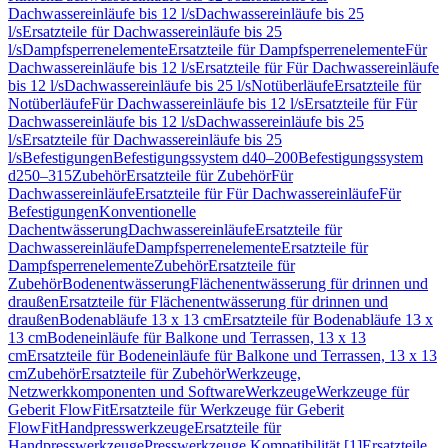
Dachwassereinläufe bis 12 l/s
Dachwassereinläufe bis 25
l/s
Ersatzteile für Dachwassereinläufe bis 25
l/s
Dampfsperrenelemente
Ersatzteile für Dampfsperrenelemente
Für
Dachwassereinläufe bis 12 l/s
Ersatzteile für Für Dachwassereinläufe
bis 12 l/s
Dachwassereinläufe bis 25 l/s
Notüberläufe
Ersatzteile für
Notüberläufe
Für Dachwassereinläufe bis 12 l/s
Ersatzteile für Für
Dachwassereinläufe bis 12 l/s
Dachwassereinläufe bis 25
l/s
Ersatzteile für Dachwassereinläufe bis 25
l/s
Befestigungen
Befestigungssystem d40–200
Befestigungssystem
d250–315
Zubehör
Ersatzteile für Zubehör
Für
Dachwassereinläufe
Ersatzteile für Für Dachwassereinläufe
Für
Befestigungen
Konventionelle
Dachentwässerung
Dachwassereinläufe
Ersatzteile für
Dachwassereinläufe
Dampfsperrenelemente
Ersatzteile für
Dampfsperrenelemente
Zubehör
Ersatzteile für
Zubehör
Bodenentwässerung
Flächenentwässerung für drinnen und
draußen
Ersatzteile für Flächenentwässerung für drinnen und
draußen
Bodenabläufe 13 x 13 cm
Ersatzteile für Bodenabläufe 13 x
13 cm
Bodeneinläufe für Balkone und Terrassen, 13 x 13
cm
Ersatzteile für Bodeneinläufe für Balkone und Terrassen, 13 x 13
cm
Zubehör
Ersatzteile für Zubehör
Werkzeuge,
Netzwerkkomponenten und Software
Werkzeuge
Werkzeuge für
Geberit FlowFit
Ersatzteile für Werkzeuge für Geberit
FlowFit
Handpresswerkzeuge
Ersatzteile für
Handpresswerkzeuge
Presswerkzeuge Kompatibilität [1]
Ersatzteile