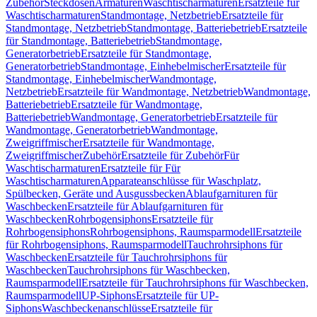
Zubehör
Steckdosen
Armaturen
Waschtischarmaturen
Ersatzteile für
Waschtischarmaturen
Standmontage, Netzbetrieb
Ersatzteile für
Standmontage, Netzbetrieb
Standmontage, Batteriebetrieb
Ersatzteile
für Standmontage, Batteriebetrieb
Standmontage,
Generatorbetrieb
Ersatzteile für Standmontage,
Generatorbetrieb
Standmontage, Einhebelmischer
Ersatzteile für
Standmontage, Einhebelmischer
Wandmontage,
Netzbetrieb
Ersatzteile für Wandmontage, Netzbetrieb
Wandmontage,
Batteriebetrieb
Ersatzteile für Wandmontage,
Batteriebetrieb
Wandmontage, Generatorbetrieb
Ersatzteile für
Wandmontage, Generatorbetrieb
Wandmontage,
Zweigriffmischer
Ersatzteile für Wandmontage,
Zweigriffmischer
Zubehör
Ersatzteile für Zubehör
Für
Waschtischarmaturen
Ersatzteile für Für
Waschtischarmaturen
Apparateanschlüsse für Waschplatz,
Spülbecken, Geräte und Ausgussbecken
Ablaufgarnituren für
Waschbecken
Ersatzteile für Ablaufgarnituren für
Waschbecken
Rohrbogensiphons
Ersatzteile für
Rohrbogensiphons
Rohrbogensiphons, Raumsparmodell
Ersatzteile
für Rohrbogensiphons, Raumsparmodell
Tauchrohrsiphons für
Waschbecken
Ersatzteile für Tauchrohrsiphons für
Waschbecken
Tauchrohrsiphons für Waschbecken,
Raumsparmodell
Ersatzteile für Tauchrohrsiphons für Waschbecken,
Raumsparmodell
UP-Siphons
Ersatzteile für UP-
Siphons
Waschbeckenanschlüsse
Ersatzteile für