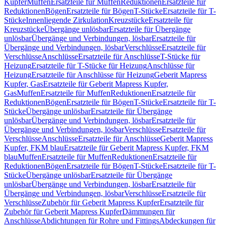
Kupfer
Muffen
Ersatzteile für Muffen
Reduktionen
Ersatzteile für
Reduktionen
Bögen
Ersatzteile für Bögen
T-Stücke
Ersatzteile für T-
Stücke
Innenliegende Zirkulation
Kreuzstücke
Ersatzteile für
Kreuzstücke
Übergänge unlösbar
Ersatzteile für Übergänge
unlösbar
Übergänge und Verbindungen, lösbar
Ersatzteile für
Übergänge und Verbindungen, lösbar
Verschlüsse
Ersatzteile für
Verschlüsse
Anschlüsse
Ersatzteile für Anschlüsse
T-Stücke für
Heizung
Ersatzteile für T-Stücke für Heizung
Anschlüsse für
Heizung
Ersatzteile für Anschlüsse für Heizung
Geberit Mapress
Kupfer, Gas
Ersatzteile für Geberit Mapress Kupfer,
Gas
Muffen
Ersatzteile für Muffen
Reduktionen
Ersatzteile für
Reduktionen
Bögen
Ersatzteile für Bögen
T-Stücke
Ersatzteile für T-
Stücke
Übergänge unlösbar
Ersatzteile für Übergänge
unlösbar
Übergänge und Verbindungen, lösbar
Ersatzteile für
Übergänge und Verbindungen, lösbar
Verschlüsse
Ersatzteile für
Verschlüsse
Anschlüsse
Ersatzteile für Anschlüsse
Geberit Mapress
Kupfer, FKM blau
Ersatzteile für Geberit Mapress Kupfer, FKM
blau
Muffen
Ersatzteile für Muffen
Reduktionen
Ersatzteile für
Reduktionen
Bögen
Ersatzteile für Bögen
T-Stücke
Ersatzteile für T-
Stücke
Übergänge unlösbar
Ersatzteile für Übergänge
unlösbar
Übergänge und Verbindungen, lösbar
Ersatzteile für
Übergänge und Verbindungen, lösbar
Verschlüsse
Ersatzteile für
Verschlüsse
Zubehör für Geberit Mapress Kupfer
Ersatzteile für
Zubehör für Geberit Mapress Kupfer
Dämmungen für
Anschlüsse
Abdichtungen für Rohre und Fittings
Abdeckungen für