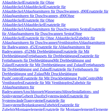
Ablaufdeckel
Ersatzteile für Ohne
Ablaufdeckel
Ablaufdeckel
Ersatzteile für
Ablaufdeckel
Ablaufgarnituren für Duschwannen, d90
Ersatzteile für
Ablaufgarnituren für Duschwannen, d90
Ohne
Ablaufdeckel
Ersatzteile für Ohne
Ablaufdeckel
Ablaufdeckel
Ersatzteile für
Ablaufdeckel
Ablaufgarnituren für Duschwannen Sestra
Ersatzteile
für Ablaufgarnituren für Duschwannen Sestra
Ohne
Ablaufdeckel
Ersatzteile für Ohne Ablaufdeckel
Zubehör für
Ablaufgarnituren für Duschwannen
Ventilstopfen
Ablaufgarnituren
für Badewannen, d52
Ersatzteile für Ablaufgarnituren für
Badewannen, d52
Mit Drehbetätigung
Ersatzteile für Mit
Drehbetätigung
Fertigbausets für Drehbetätigung
Ersatzteile für
Fertigbausets für Drehbetätigung
Mit Drehbetätigung und
Zulauf
Ersatzteile für Mit Drehbetätigung und Zulauf
Fertigbausets
für Drehbetätigung und Zulauf
Ersatzteile für Fertigbausets für
Drehbetätigung und Zulauf
Mit Druckbetätigung
PushControl
Ersatzteile für Mit Druckbetätigung PushControl
Mit
Ventilstopfen
Ersatzteile für Mit Ventilstopfen
Zubehör für
Ablaufgarnituren für
Badewannen
Anschlusssets
Wasseranschlüsse
Installations- und
Spülsysteme
Geberit Duofix
Systemwände
Ersatzteile für
Systemwände
Tragsysteme
Ersatzteile für
Tragsysteme
Beplankungen
Zubehör
Ersatzteile für
Zubehör
Montageelemente
Ersatzteile für Montageelemente
Elemente