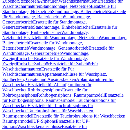
Zubehör
Steckdosen
Armaturen
Waschtischarmaturen
Ersatzteile für
Waschtischarmaturen
Standmontage, Netzbetrieb
Ersatzteile für
Standmontage, Netzbetrieb
Standmontage, Batteriebetrieb
Ersatzteile
für Standmontage, Batteriebetrieb
Standmontage,
Generatorbetrieb
Ersatzteile für Standmontage,
Generatorbetrieb
Standmontage, Einhebelmischer
Ersatzteile für
Standmontage, Einhebelmischer
Wandmontage,
Netzbetrieb
Ersatzteile für Wandmontage, Netzbetrieb
Wandmontage,
Batteriebetrieb
Ersatzteile für Wandmontage,
Batteriebetrieb
Wandmontage, Generatorbetrieb
Ersatzteile für
Wandmontage, Generatorbetrieb
Wandmontage,
Zweigriffmischer
Ersatzteile für Wandmontage,
Zweigriffmischer
Zubehör
Ersatzteile für Zubehör
Für
Waschtischarmaturen
Ersatzteile für Für
Waschtischarmaturen
Apparateanschlüsse für Waschplatz,
Spülbecken, Geräte und Ausgussbecken
Ablaufgarnituren für
Waschbecken
Ersatzteile für Ablaufgarnituren für
Waschbecken
Rohrbogensiphons
Ersatzteile für
Rohrbogensiphons
Rohrbogensiphons, Raumsparmodell
Ersatzteile
für Rohrbogensiphons, Raumsparmodell
Tauchrohrsiphons für
Waschbecken
Ersatzteile für Tauchrohrsiphons für
Waschbecken
Tauchrohrsiphons für Waschbecken,
Raumsparmodell
Ersatzteile für Tauchrohrsiphons für Waschbecken,
Raumsparmodell
UP-Siphons
Ersatzteile für UP-
Siphons
Waschbeckenanschlüsse
Ersatzteile für