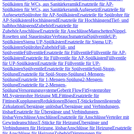
Spülkästen für WCs, aus Sanitärkeramik
Ersatzteile für AP-
Spülkästen für WCs, aus Sanitärkeramik
Aufgesetzt
Ersatzteile für
Aufgesetzt
Spülrohre für AP-Spülkästen
Ersatzteile für Spülrohre für
AP-Spülkästen
Hochhängend
Ersatzteile für Hochhängend
Tief- und
halbhochhängend
Zubehör
Ersatzteile für
Zubehör
Anschlüsse
Ersatzteile für Anschlüsse
Manschetten
Nippel,
Rosetten und Staueinsätze
Verbrauchsmaterial
Spülventile
UP-
Spülkästen
Sigma UP-Spülkästen
Ersatzteile für Sigma UP-
Spülkästen
Spülrohre
Zubehör
Füll- und
Spülventile
Füllventile
Ersatzteile für Füllventile
Füllventile für AP-
Spülkästen
Ersatzteile für Füllventile für AP-Spülkästen
Füllventile
für UP-Spülkästen
Ersatzteile für Füllventile für UP-
Spülkästen
Spülventile
Ersatzteile für Spülventile
Spül-Stopp-
Spülung
Ersatzteile für Spül-Stopp-Spülung
1-Mengen-
Spülung
Ersatzteile für 1-Mengen-Spülung
2-Mengen-
Spülung
Ersatzteile für 2-Mengen-
Spülung
Versorgungssysteme
Geberit FlowFit
Systemrohre
ML
Systemrohre Heizung ML
Fittings
Ersatzteile für
Fittings
Kupplungen
Reduktionen
Bögen
T-Stücke
Innenliegende
Zirkulation
Übergänge unlösbar
Übergänge und Verbindungen,
lösbar
Ersatzteile für Übergänge und Verbindungen,
lösbar
Verschlüsse
Anschlüsse
Ersatzteile für Anschlüsse
Verteiler mit
Gewindeanschluss
T-Stücke für Heizung
Übergänge und
Verbindungen für Heizung, lösbar
Anschlüsse für Heizung
Ersatzteile
für Anschlüsse für Heizung
Zubehör
Dämmungen für