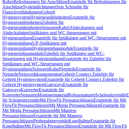
Rohre
Befestigungen für Anschlüsse
Ersatzteile für Befestigungen für
Anschlüsse
Systemdichtungen
Sets Schraube für
Flanschverbindungen
Geberit
Hygienesystem
Hygienespüleinheiten
Ersatzteile für
Hygienespüleinheiten
Zubehör für
Hygienespüleinheiten
Sensoren
Kabel
Abdeckungen und
Abdeckplatten
Spülkästen und WC-Steuerungen mit
Hygienespülung
Ersatzteile für Spülkästen und WC-Steuerungen mit
Hygienespülung
UP-Spülkästen mit
Hygienespülung
Hygieneeinbaumodule
Ersatzteile für
Hygieneeinbaumodule
Zubehör für Spülkästen und WC-
Steuerungen mit Hygienespülung
Ersatzteile für Zubehör für
Spülkästen und WC-Steuerungen mit
Hygienespülung
Sensoren
Kabel
Netzteile
Ersatzteile für
Netzteile
Netzwerkkomponenten
Geberit Connect Zubehör für
Geberit Hygienesystem
Ersatzteile für Geberit Connect Zubehör für
Geberit Hygienesystem
Gateways
Ersatzteile für
Gateways
Konverter
Ersatzteile für
Konverter
Sensoren
Montagematerial
Rohrarmaturen
Schrägsitzventile
E
für Schrägsitzventile
Mit FlowFit Pressanschlüssen
Ersatzteile für Mit
FlowFit Pressanschlüssen
Mit Mepla Pressanschlüssen
Ersatzteile für
Mit Mepla Pressanschlüssen
Mit Mapress
Pressanschlüssen
Ersatzteile für Mit Mapress
Pressanschlüssen
Probenahmeventile
Kugelhähne
Ersatzteile für
Kugelhähne
Mit FlowFit Pressanschlüssen
Ersatzteile für Mit FlowFit