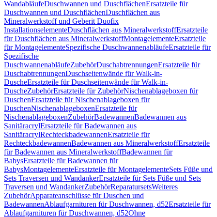
Wandabläufe
Duschwannen und Duschflächen
Ersatzteile für
Duschwannen und Duschflächen
Duschflächen aus
Mineralwerkstoff und Geberit Duofix
Installationselemente
Duschflächen aus Mineralwerkstoff
Ersatzteile
für Duschflächen aus Mineralwerkstoff
Montagelemente
Ersatzteile
für Montagelemente
Spezifische Duschwannenabläufe
Ersatzteile für
Spezifische
Duschwannenabläufe
Zubehör
Duschabtrennungen
Ersatzteile für
Duschabtrennungen
Duschseitenwände für Walk-in-
Dusche
Ersatzteile für Duschseitenwände für Walk-in-
Dusche
Zubehör
Ersatzteile für Zubehör
Nischenablageboxen für
Duschen
Ersatzteile für Nischenablageboxen für
Duschen
Nischenablageboxen
Ersatzteile für
Nischenablageboxen
Zubehör
Badewannen
Badewannen aus
Sanitäracryl
Ersatzteile für Badewannen aus
Sanitäracryl
Rechteckbadewannen
Ersatzteile für
Rechteckbadewannen
Badewannen aus Mineralwerkstoff
Ersatzteile
für Badewannen aus Mineralwerkstoff
Badewannen für
Babys
Ersatzteile für Badewannen für
Babys
Montagelemente
Ersatzteile für Montagelemente
Sets Füße und
Sets Traversen und Wandanker
Ersatzteile für Sets Füße und Sets
Traversen und Wandanker
Zubehör
Reparatursets
Weiteres
Zubehör
Apparateanschlüsse für Duschen und
Badewannen
Ablaufgarnituren für Duschwannen, d52
Ersatzteile für
Ablaufgarnituren für Duschwannen, d52
Ohne