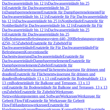
Dachwassereinläufe bis 12 l/s
Dachwassereinläufe bis 25
l/s
Ersatzteile für Dachwassereinläufe bis 25
l/s
Dampfsperrenelemente
Ersatzteile für Dampfsperrenelemente
Für
Dachwassereinläufe bis 12 l/s
Ersatzteile für Für Dachwassereinläufe
bis 12 l/s
Dachwassereinläufe bis 25 l/s
Notüberläufe
Ersatzteile für
Notüberläufe
Für Dachwassereinläufe bis 12 l/s
Ersatzteile für Für
Dachwassereinläufe bis 12 l/s
Dachwassereinläufe bis 25
l/s
Ersatzteile für Dachwassereinläufe bis 25
l/s
Befestigungen
Befestigungssystem d40–200
Befestigungssystem
d250–315
Zubehör
Ersatzteile für Zubehör
Für
Dachwassereinläufe
Ersatzteile für Für Dachwassereinläufe
Für
Befestigungen
Konventionelle
Dachentwässerung
Dachwassereinläufe
Ersatzteile für
Dachwassereinläufe
Dampfsperrenelemente
Ersatzteile für
Dampfsperrenelemente
Zubehör
Ersatzteile für
Zubehör
Bodenentwässerung
Flächenentwässerung für drinnen und
draußen
Ersatzteile für Flächenentwässerung für drinnen und
draußen
Bodenabläufe 13 x 13 cm
Ersatzteile für Bodenabläufe 13 x
13 cm
Bodeneinläufe für Balkone und Terrassen, 13 x 13
cm
Ersatzteile für Bodeneinläufe für Balkone und Terrassen, 13 x 13
cm
Zubehör
Ersatzteile für Zubehör
Werkzeuge,
Netzwerkkomponenten und Software
Werkzeuge
Werkzeuge für
Geberit FlowFit
Ersatzteile für Werkzeuge für Geberit
FlowFit
Handpresswerkzeuge
Ersatzteile für
Handpresswerkzeuge
Presswerkzeuge Kompatibilität [1]
Ersatzteile