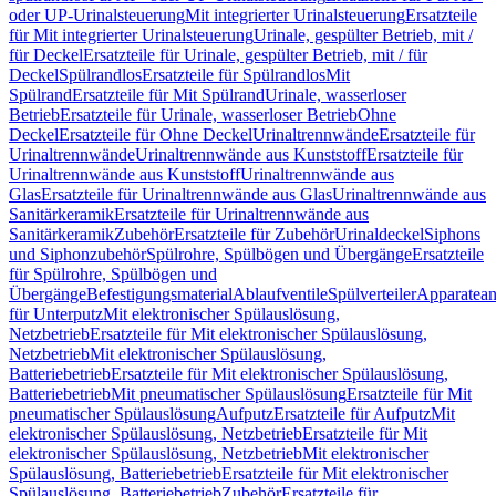
oder UP-Urinalsteuerung
Mit integrierter Urinalsteuerung
Ersatzteile
für Mit integrierter Urinalsteuerung
Urinale, gespülter Betrieb, mit /
für Deckel
Ersatzteile für Urinale, gespülter Betrieb, mit / für
Deckel
Spülrandlos
Ersatzteile für Spülrandlos
Mit
Spülrand
Ersatzteile für Mit Spülrand
Urinale, wasserloser
Betrieb
Ersatzteile für Urinale, wasserloser Betrieb
Ohne
Deckel
Ersatzteile für Ohne Deckel
Urinaltrennwände
Ersatzteile für
Urinaltrennwände
Urinaltrennwände aus Kunststoff
Ersatzteile für
Urinaltrennwände aus Kunststoff
Urinaltrennwände aus
Glas
Ersatzteile für Urinaltrennwände aus Glas
Urinaltrennwände aus
Sanitärkeramik
Ersatzteile für Urinaltrennwände aus
Sanitärkeramik
Zubehör
Ersatzteile für Zubehör
Urinaldeckel
Siphons
und Siphonzubehör
Spülrohre, Spülbögen und Übergänge
Ersatzteile
für Spülrohre, Spülbögen und
Übergänge
Befestigungsmaterial
Ablaufventile
Spülverteiler
Apparatean
für Unterputz
Mit elektronischer Spülauslösung,
Netzbetrieb
Ersatzteile für Mit elektronischer Spülauslösung,
Netzbetrieb
Mit elektronischer Spülauslösung,
Batteriebetrieb
Ersatzteile für Mit elektronischer Spülauslösung,
Batteriebetrieb
Mit pneumatischer Spülauslösung
Ersatzteile für Mit
pneumatischer Spülauslösung
Aufputz
Ersatzteile für Aufputz
Mit
elektronischer Spülauslösung, Netzbetrieb
Ersatzteile für Mit
elektronischer Spülauslösung, Netzbetrieb
Mit elektronischer
Spülauslösung, Batteriebetrieb
Ersatzteile für Mit elektronischer
Spülauslösung, Batteriebetrieb
Zubehör
Ersatzteile für