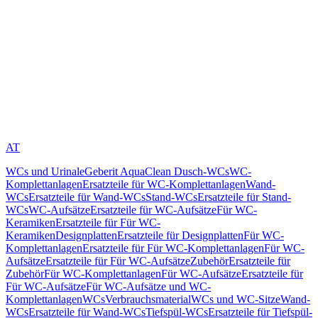
AT
WCs und Urinale
Geberit AquaClean Dusch-WCs
WC-
Komplettanlagen
Ersatzteile für WC-Komplettanlagen
Wand-
WCs
Ersatzteile für Wand-WCs
Stand-WCs
Ersatzteile für Stand-
WCs
WC-Aufsätze
Ersatzteile für WC-Aufsätze
Für WC-
Keramiken
Ersatzteile für Für WC-
Keramiken
Designplatten
Ersatzteile für Designplatten
Für WC-
Komplettanlagen
Ersatzteile für Für WC-Komplettanlagen
Für WC-
Aufsätze
Ersatzteile für Für WC-Aufsätze
Zubehör
Ersatzteile für
Zubehör
Für WC-Komplettanlagen
Für WC-Aufsätze
Ersatzteile für
Für WC-Aufsätze
Für WC-Aufsätze und WC-
Komplettanlagen
WCs
Verbrauchsmaterial
WCs und WC-Sitze
Wand-
WCs
Ersatzteile für Wand-WCs
Tiefspül-WCs
Ersatzteile für Tiefspül-