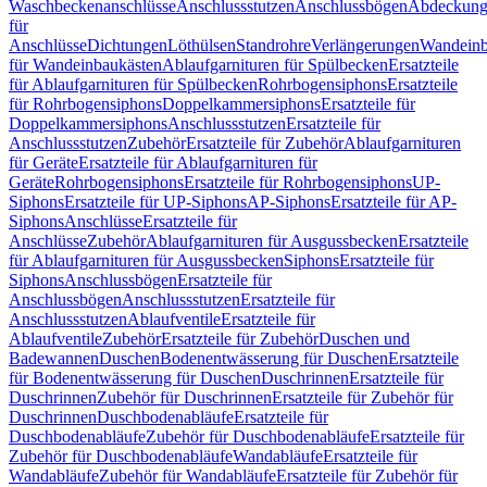
Waschbeckenanschlüsse
Anschlussstutzen
Anschlussbögen
Abdeckung
für
Anschlüsse
Dichtungen
Löthülsen
Standrohre
Verlängerungen
Wandeinb
für Wandeinbaukästen
Ablaufgarnituren für Spülbecken
Ersatzteile
für Ablaufgarnituren für Spülbecken
Rohrbogensiphons
Ersatzteile
für Rohrbogensiphons
Doppelkammersiphons
Ersatzteile für
Doppelkammersiphons
Anschlussstutzen
Ersatzteile für
Anschlussstutzen
Zubehör
Ersatzteile für Zubehör
Ablaufgarnituren
für Geräte
Ersatzteile für Ablaufgarnituren für
Geräte
Rohrbogensiphons
Ersatzteile für Rohrbogensiphons
UP-
Siphons
Ersatzteile für UP-Siphons
AP-Siphons
Ersatzteile für AP-
Siphons
Anschlüsse
Ersatzteile für
Anschlüsse
Zubehör
Ablaufgarnituren für Ausgussbecken
Ersatzteile
für Ablaufgarnituren für Ausgussbecken
Siphons
Ersatzteile für
Siphons
Anschlussbögen
Ersatzteile für
Anschlussbögen
Anschlussstutzen
Ersatzteile für
Anschlussstutzen
Ablaufventile
Ersatzteile für
Ablaufventile
Zubehör
Ersatzteile für Zubehör
Duschen und
Badewannen
Duschen
Bodenentwässerung für Duschen
Ersatzteile
für Bodenentwässerung für Duschen
Duschrinnen
Ersatzteile für
Duschrinnen
Zubehör für Duschrinnen
Ersatzteile für Zubehör für
Duschrinnen
Duschbodenabläufe
Ersatzteile für
Duschbodenabläufe
Zubehör für Duschbodenabläufe
Ersatzteile für
Zubehör für Duschbodenabläufe
Wandabläufe
Ersatzteile für
Wandabläufe
Zubehör für Wandabläufe
Ersatzteile für Zubehör für