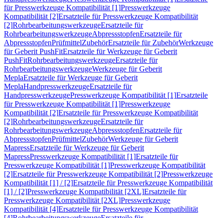
für Presswerkzeuge Kompatibilität [1]
Presswerkzeuge
Kompatibilität [2]
Ersatzteile für Presswerkzeuge Kompatibilität
[2]
Rohrbearbeitungswerkzeuge
Ersatzteile für
Rohrbearbeitungswerkzeuge
Abpressstopfen
Ersatzteile für
Abpressstopfen
Prüfmittel
Zubehör
Ersatzteile für Zubehör
Werkzeuge
für Geberit PushFit
Ersatzteile für Werkzeuge für Geberit
PushFit
Rohrbearbeitungswerkzeuge
Ersatzteile für
Rohrbearbeitungswerkzeuge
Werkzeuge für Geberit
Mepla
Ersatzteile für Werkzeuge für Geberit
Mepla
Handpresswerkzeuge
Ersatzteile für
Handpresswerkzeuge
Presswerkzeuge Kompatibilität [1]
Ersatzteile
für Presswerkzeuge Kompatibilität [1]
Presswerkzeuge
Kompatibilität [2]
Ersatzteile für Presswerkzeuge Kompatibilität
[2]
Rohrbearbeitungswerkzeuge
Ersatzteile für
Rohrbearbeitungswerkzeuge
Abpressstopfen
Ersatzteile für
Abpressstopfen
Prüfmittel
Zubehör
Werkzeuge für Geberit
Mapress
Ersatzteile für Werkzeuge für Geberit
Mapress
Presswerkzeuge Kompatibilität [1]
Ersatzteile für
Presswerkzeuge Kompatibilität [1]
Presswerkzeuge Kompatibilität
[2]
Ersatzteile für Presswerkzeuge Kompatibilität [2]
Presswerkzeuge
Kompatibilität [1] / [2]
Ersatzteile für Presswerkzeuge Kompatibilität
[1] / [2]
Presswerkzeuge Kompatibilität [2XL]
Ersatzteile für
Presswerkzeuge Kompatibilität [2XL]
Presswerkzeuge
Kompatibilität [4]
Ersatzteile für Presswerkzeuge Kompatibilität
[4]
Rohrbearbeitungswerkzeuge
Ersatzteile für