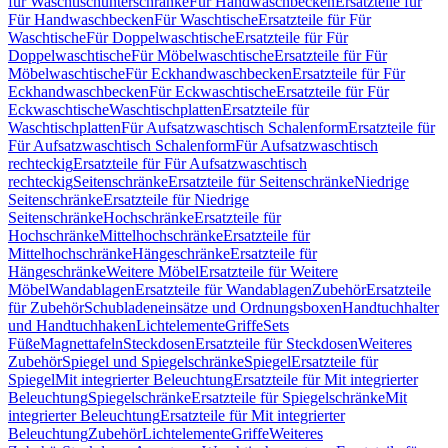
für Waschtischunterschränke
Für Handwaschbecken
Ersatzteile für
Für Handwaschbecken
Für Waschtische
Ersatzteile für Für
Waschtische
Für Doppelwaschtische
Ersatzteile für Für
Doppelwaschtische
Für Möbelwaschtische
Ersatzteile für Für
Möbelwaschtische
Für Eckhandwaschbecken
Ersatzteile für Für
Eckhandwaschbecken
Für Eckwaschtische
Ersatzteile für Für
Eckwaschtische
Waschtischplatten
Ersatzteile für
Waschtischplatten
Für Aufsatzwaschtisch Schalenform
Ersatzteile für
Für Aufsatzwaschtisch Schalenform
Für Aufsatzwaschtisch
rechteckig
Ersatzteile für Für Aufsatzwaschtisch
rechteckig
Seitenschränke
Ersatzteile für Seitenschränke
Niedrige
Seitenschränke
Ersatzteile für Niedrige
Seitenschränke
Hochschränke
Ersatzteile für
Hochschränke
Mittelhochschränke
Ersatzteile für
Mittelhochschränke
Hängeschränke
Ersatzteile für
Hängeschränke
Weitere Möbel
Ersatzteile für Weitere
Möbel
Wandablagen
Ersatzteile für Wandablagen
Zubehör
Ersatzteile
für Zubehör
Schubladeneinsätze und Ordnungsboxen
Handtuchhalter
und Handtuchhaken
Lichtelemente
Griffe
Sets
Füße
Magnettafeln
Steckdosen
Ersatzteile für Steckdosen
Weiteres
Zubehör
Spiegel und Spiegelschränke
Spiegel
Ersatzteile für
Spiegel
Mit integrierter Beleuchtung
Ersatzteile für Mit integrierter
Beleuchtung
Spiegelschränke
Ersatzteile für Spiegelschränke
Mit
integrierter Beleuchtung
Ersatzteile für Mit integrierter
Beleuchtung
Zubehör
Lichtelemente
Griffe
Weiteres