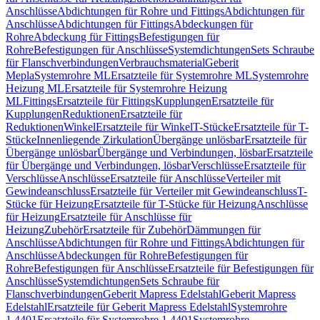
Anschlüsse
Abdichtungen für Rohre und Fittings
Abdichtungen für
Anschlüsse
Abdichtungen für Fittings
Abdeckungen für
Rohre
Abdeckung für Fittings
Befestigungen für
Rohre
Befestigungen für Anschlüsse
Systemdichtungen
Sets Schraube
für Flanschverbindungen
Verbrauchsmaterial
Geberit
Mepla
Systemrohre ML
Ersatzteile für Systemrohre ML
Systemrohre
Heizung ML
Ersatzteile für Systemrohre Heizung
ML
Fittings
Ersatzteile für Fittings
Kupplungen
Ersatzteile für
Kupplungen
Reduktionen
Ersatzteile für
Reduktionen
Winkel
Ersatzteile für Winkel
T-Stücke
Ersatzteile für T-
Stücke
Innenliegende Zirkulation
Übergänge unlösbar
Ersatzteile für
Übergänge unlösbar
Übergänge und Verbindungen, lösbar
Ersatzteile
für Übergänge und Verbindungen, lösbar
Verschlüsse
Ersatzteile für
Verschlüsse
Anschlüsse
Ersatzteile für Anschlüsse
Verteiler mit
Gewindeanschluss
Ersatzteile für Verteiler mit Gewindeanschluss
T-
Stücke für Heizung
Ersatzteile für T-Stücke für Heizung
Anschlüsse
für Heizung
Ersatzteile für Anschlüsse für
Heizung
Zubehör
Ersatzteile für Zubehör
Dämmungen für
Anschlüsse
Abdichtungen für Rohre und Fittings
Abdichtungen für
Anschlüsse
Abdeckungen für Rohre
Befestigungen für
Rohre
Befestigungen für Anschlüsse
Ersatzteile für Befestigungen für
Anschlüsse
Systemdichtungen
Sets Schraube für
Flanschverbindungen
Geberit Mapress Edelstahl
Geberit Mapress
Edelstahl
Ersatzteile für Geberit Mapress Edelstahl
Systemrohre
1.4401
Ersatzteile für Systemrohre 1.4401
Systemrohre