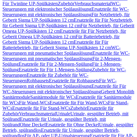
Für Twinline UP-Spülkästen
Zubehör
Verbrauchsmaterial
WC-
Steuerungen mit elektronischer Spülauslösung
Ersatzteile für WC-
Steuerungen mit elektronischer Spülauslösung
Für Netzbetrieb, für
Geberit Sigma UP-Spülkästen 12 cm
Ersatzteile für Für Netzbetrieb,
für Geberit Sigma UP-Spülkästen 12 cm
Für Netzbetrieb, für Geberit
Omega UP-Spülkästen 12 cm
Ersatzteile für Für Netzbetrieb, für
Geberit Omega UP-Spülkästen 12 cm
Für Batteriebetrieb, für
Geberit Sigma UP-Spülkästen 12 cm
Ersatzteile für Für
Batteriebetrieb, für Geberit Sigma UP-Spülkästen 12 cm
WC-
Steuerungen mit pneumatischer Spülauslösung
Ersatzteile für WC-
Steuerungen mit pneumatischer Spülauslösung
Für 2-Mengen-
Spülung
Ersatzteile für Für 2-Mengen-Spülung
Für 1-Mengen-
Spülung
Ersatzteile für Für 1-Mengen-Spülung
Zubehör für WC-
Steuerungen
Ersatzteile für Zubehör für WC-
Steuerungen
Rohbausets
Ersatzteile für Rohbausets
Für WC-
Steuerungen mit elektronischer Spülauslösung
Ersatzteile für Für
WC-Steuerungen mit elektronischer Spülauslösung
Geberit Monolith
Sanitärmodule
Sanitärmodule für WCs
Ersatzteile für Sanitärmodule
für WCs
Für Wand-WCs
Ersatzteile für Für Wand-WCs
Für Stand-
WCs
Ersatzteile für Für Stand-WCs
Zubehör
Ersatzteile für
Zubehör
Verbrauchsmaterial
Urinale
Urinale, gespülter Betrieb, mit
Spülrand
Ersatzteile für Urinale, gespülter Betrieb, mit
Spülrand
Ohne Deckel
Ersatzteile für Ohne Deckel
Urinale, gespülter
Betrieb, spülrandlos
Ersatzteile für Urinale, gespülter Betrieb,
spülrandlos
Für AP- oder UP-Urinalsteuerung
Ersatzteile für Für AP-