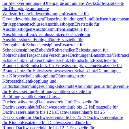
für Steckverbindungen
Übergänge auf andere Werkstoffe
Ersatzteile
für Übergänge auf andere
Werkstoffe
Gewindeverbindungen
Ersatzteile für
Gewindeverbindungen
Flanschverbindungen
Bundbüchsen
Apparatean
für Apparateanschlüsse
Anschlussbögen
Ersatzteile für
Anschlussbögen
Anschlussmuffen
Ersatzteile für
Anschlussmuffen
Anschlussstutzen
Ersatzteile für
Anschlussstutzen
Fertigabläufe
Ersatzteile für
Fertigabläufe
Schneckensiphons
Ersatzteile für
Schneckensiphons
Zubehör
Rohrschellen
Befestigungen für
Rohrschellen
Tragschalen
Verschlüsse
Dichtungen
Bauschutze
Verbrauc
Schallschutz und Feuchtigkeitsschutz
Brandschutz
Ersatzteile für
Brandschutz
Brandschutz für Entwässerungssysteme
Ersatzteile für
Brandschutz für Entwässerungssysteme
Schallschutz
Dämmungen
zur Körperschallentkopplung
Dämmungen zur
Körperschallentkopplung und
Luftschalldämmung
Feuchtigkeitsschutz
Abdichtungen
Lüftungsventile
für Entwässerung
Belüftungsventile
Ersatzteile für
Belüftungsventile
Geberit Pluvia
Dachentwässerung
Dachwassereinläufe
Ersatzteile für
Dachwassereinläufe
Dachwassereinläufe bis 12 l/s
Ersatzteile für
Dachwassereinläufe bis 12 l/s
Dachwassereinläufe bis 25
l/s
Ersatzteile für Dachwassereinläufe bis 25 l/s
Dachwassereinläufe
für Rinnen
Ersatzteile für Dachwassereinläufe für
Rinnen
Dachwassereinläufe bis 12 l/s
Ersatzteile für