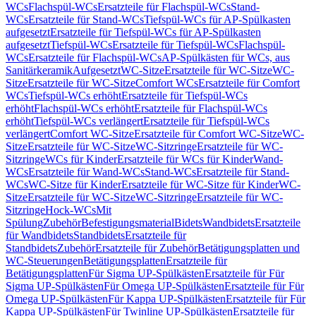
WCs
Flachspül-WCs
Ersatzteile für Flachspül-WCs
Stand-
WCs
Ersatzteile für Stand-WCs
Tiefspül-WCs für AP-Spülkasten
aufgesetzt
Ersatzteile für Tiefspül-WCs für AP-Spülkasten
aufgesetzt
Tiefspül-WCs
Ersatzteile für Tiefspül-WCs
Flachspül-
WCs
Ersatzteile für Flachspül-WCs
AP-Spülkästen für WCs, aus
Sanitärkeramik
Aufgesetzt
WC-Sitze
Ersatzteile für WC-Sitze
WC-
Sitze
Ersatzteile für WC-Sitze
Comfort WCs
Ersatzteile für Comfort
WCs
Tiefspül-WCs erhöht
Ersatzteile für Tiefspül-WCs
erhöht
Flachspül-WCs erhöht
Ersatzteile für Flachspül-WCs
erhöht
Tiefspül-WCs verlängert
Ersatzteile für Tiefspül-WCs
verlängert
Comfort WC-Sitze
Ersatzteile für Comfort WC-Sitze
WC-
Sitze
Ersatzteile für WC-Sitze
WC-Sitzringe
Ersatzteile für WC-
Sitzringe
WCs für Kinder
Ersatzteile für WCs für Kinder
Wand-
WCs
Ersatzteile für Wand-WCs
Stand-WCs
Ersatzteile für Stand-
WCs
WC-Sitze für Kinder
Ersatzteile für WC-Sitze für Kinder
WC-
Sitze
Ersatzteile für WC-Sitze
WC-Sitzringe
Ersatzteile für WC-
Sitzringe
Hock-WCs
Mit
Spülung
Zubehör
Befestigungsmaterial
Bidets
Wandbidets
Ersatzteile
für Wandbidets
Standbidets
Ersatzteile für
Standbidets
Zubehör
Ersatzteile für Zubehör
Betätigungsplatten und
WC-Steuerungen
Betätigungsplatten
Ersatzteile für
Betätigungsplatten
Für Sigma UP-Spülkästen
Ersatzteile für Für
Sigma UP-Spülkästen
Für Omega UP-Spülkästen
Ersatzteile für Für
Omega UP-Spülkästen
Für Kappa UP-Spülkästen
Ersatzteile für Für
Kappa UP-Spülkästen
Für Twinline UP-Spülkästen
Ersatzteile für