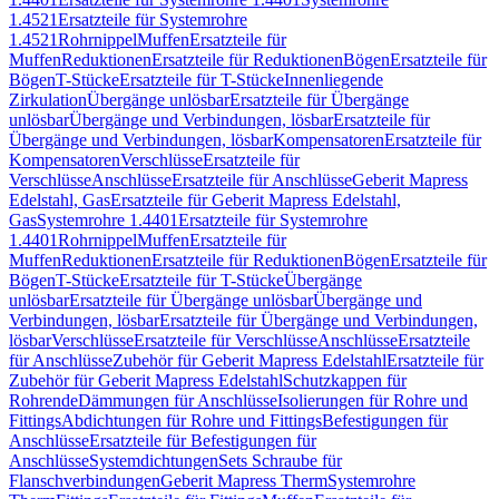
1.4521
Ersatzteile für Systemrohre
1.4521
Rohrnippel
Muffen
Ersatzteile für
Muffen
Reduktionen
Ersatzteile für Reduktionen
Bögen
Ersatzteile für
Bögen
T-Stücke
Ersatzteile für T-Stücke
Innenliegende
Zirkulation
Übergänge unlösbar
Ersatzteile für Übergänge
unlösbar
Übergänge und Verbindungen, lösbar
Ersatzteile für
Übergänge und Verbindungen, lösbar
Kompensatoren
Ersatzteile für
Kompensatoren
Verschlüsse
Ersatzteile für
Verschlüsse
Anschlüsse
Ersatzteile für Anschlüsse
Geberit Mapress
Edelstahl, Gas
Ersatzteile für Geberit Mapress Edelstahl,
Gas
Systemrohre 1.4401
Ersatzteile für Systemrohre
1.4401
Rohrnippel
Muffen
Ersatzteile für
Muffen
Reduktionen
Ersatzteile für Reduktionen
Bögen
Ersatzteile für
Bögen
T-Stücke
Ersatzteile für T-Stücke
Übergänge
unlösbar
Ersatzteile für Übergänge unlösbar
Übergänge und
Verbindungen, lösbar
Ersatzteile für Übergänge und Verbindungen,
lösbar
Verschlüsse
Ersatzteile für Verschlüsse
Anschlüsse
Ersatzteile
für Anschlüsse
Zubehör für Geberit Mapress Edelstahl
Ersatzteile für
Zubehör für Geberit Mapress Edelstahl
Schutzkappen für
Rohrende
Dämmungen für Anschlüsse
Isolierungen für Rohre und
Fittings
Abdichtungen für Rohre und Fittings
Befestigungen für
Anschlüsse
Ersatzteile für Befestigungen für
Anschlüsse
Systemdichtungen
Sets Schraube für
Flanschverbindungen
Geberit Mapress Therm
Systemrohre