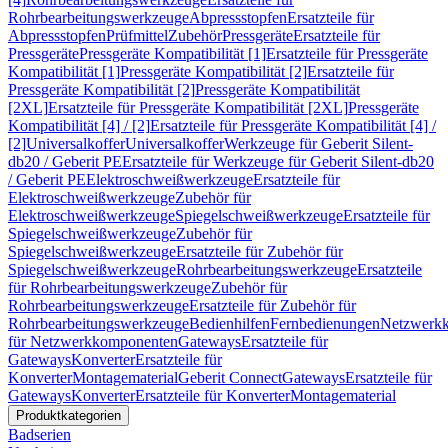
Rohrbearbeitungswerkzeuge
Abpressstopfen
Ersatzteile für
Abpressstopfen
Prüfmittel
Zubehör
Pressgeräte
Ersatzteile für
Pressgeräte
Pressgeräte Kompatibilität [1]
Ersatzteile für Pressgeräte
Kompatibilität [1]
Pressgeräte Kompatibilität [2]
Ersatzteile für
Pressgeräte Kompatibilität [2]
Pressgeräte Kompatibilität
[2XL]
Ersatzteile für Pressgeräte Kompatibilität [2XL]
Pressgeräte
Kompatibilität [4] / [2]
Ersatzteile für Pressgeräte Kompatibilität [4] /
[2]
Universalkoffer
Universalkoffer
Werkzeuge für Geberit Silent-
db20 / Geberit PE
Ersatzteile für Werkzeuge für Geberit Silent-db20
/ Geberit PE
Elektroschweißwerkzeuge
Ersatzteile für
Elektroschweißwerkzeuge
Zubehör für
Elektroschweißwerkzeuge
Spiegelschweißwerkzeuge
Ersatzteile für
Spiegelschweißwerkzeuge
Zubehör für
Spiegelschweißwerkzeuge
Ersatzteile für Zubehör für
Spiegelschweißwerkzeuge
Rohrbearbeitungswerkzeuge
Ersatzteile
für Rohrbearbeitungswerkzeuge
Zubehör für
Rohrbearbeitungswerkzeuge
Ersatzteile für Zubehör für
Rohrbearbeitungswerkzeuge
Bedienhilfen
Fernbedienungen
Netzwerk
für Netzwerkkomponenten
Gateways
Ersatzteile für
Gateways
Konverter
Ersatzteile für
Konverter
Montagematerial
Geberit Connect
Gateways
Ersatzteile für
Gateways
Konverter
Ersatzteile für Konverter
Montagematerial
Produktkategorien
Badserien