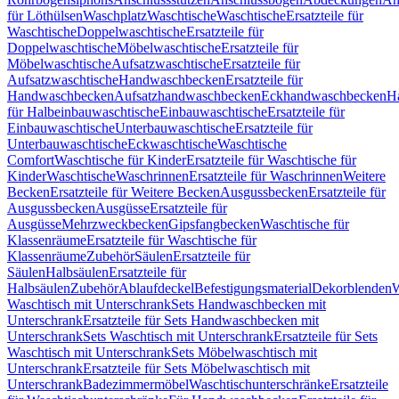
für Löthülsen
Waschplatz
Waschtische
Waschtische
Ersatzteile für
Waschtische
Doppelwaschtische
Ersatzteile für
Doppelwaschtische
Möbelwaschtische
Ersatzteile für
Möbelwaschtische
Aufsatzwaschtische
Ersatzteile für
Aufsatzwaschtische
Handwaschbecken
Ersatzteile für
Handwaschbecken
Aufsatzhandwaschbecken
Eckhandwaschbecken
H
für Halbeinbauwaschtische
Einbauwaschtische
Ersatzteile für
Einbauwaschtische
Unterbauwaschtische
Ersatzteile für
Unterbauwaschtische
Eckwaschtische
Waschtische
Comfort
Waschtische für Kinder
Ersatzteile für Waschtische für
Kinder
Waschtische
Waschrinnen
Ersatzteile für Waschrinnen
Weitere
Becken
Ersatzteile für Weitere Becken
Ausgussbecken
Ersatzteile für
Ausgussbecken
Ausgüsse
Ersatzteile für
Ausgüsse
Mehrzweckbecken
Gipsfangbecken
Waschtische für
Klassenräume
Ersatzteile für Waschtische für
Klassenräume
Zubehör
Säulen
Ersatzteile für
Säulen
Halbsäulen
Ersatzteile für
Halbsäulen
Zubehör
Ablaufdeckel
Befestigungsmaterial
Dekorblenden
W
Waschtisch mit Unterschrank
Sets Handwaschbecken mit
Unterschrank
Ersatzteile für Sets Handwaschbecken mit
Unterschrank
Sets Waschtisch mit Unterschrank
Ersatzteile für Sets
Waschtisch mit Unterschrank
Sets Möbelwaschtisch mit
Unterschrank
Ersatzteile für Sets Möbelwaschtisch mit
Unterschrank
Badezimmermöbel
Waschtischunterschränke
Ersatzteile