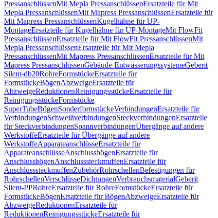
Pressanschlüssen
Mit Mepla Pressanschlüssen
Ersatzteile für Mit
Mepla Pressanschlüssen
Mit Mapress Pressanschlüssen
Ersatzteile für
Mit Mapress Pressanschlüssen
Kugelhähne für UP-
Montage
Ersatzteile für Kugelhähne für UP-Montage
Mit FlowFit
Pressanschlüssen
Ersatzteile für Mit FlowFit Pressanschlüssen
Mit
Mepla Pressanschlüssen
Ersatzteile für Mit Mepla
Pressanschlüssen
Mit Mapress Pressanschlüssen
Ersatzteile für Mit
Mapress Pressanschlüssen
Gebäude-Entwässerungssysteme
Geberit
Silent-db20
Rohre
Formstücke
Ersatzteile für
Formstücke
Bögen
Abzweige
Ersatzteile für
Abzweige
Reduktionen
Reinigungsstücke
Ersatzteile für
Reinigungsstücke
Formstücke
SuperTube
Bögen
Sonderformstücke
Verbindungen
Ersatzteile für
Verbindungen
Schweißverbindungen
Steckverbindungen
Ersatzteile
für Steckverbindungen
Spannverbindungen
Übergänge auf andere
Werkstoffe
Ersatzteile für Übergänge auf andere
Werkstoffe
Apparateanschlüsse
Ersatzteile für
Apparateanschlüsse
Anschlussbögen
Ersatzteile für
Anschlussbögen
Anschlusssteckmuffen
Ersatzteile für
Anschlusssteckmuffen
Zubehör
Rohrschellen
Befestigungen für
Rohrschellen
Verschlüsse
Dichtungen
Verbrauchsmaterial
Geberit
Silent-PP
Rohre
Ersatzteile für Rohre
Formstücke
Ersatzteile für
Formstücke
Bögen
Ersatzteile für Bögen
Abzweige
Ersatzteile für
Abzweige
Reduktionen
Ersatzteile für
Reduktionen
Reinigungsstücke
Ersatzteile für