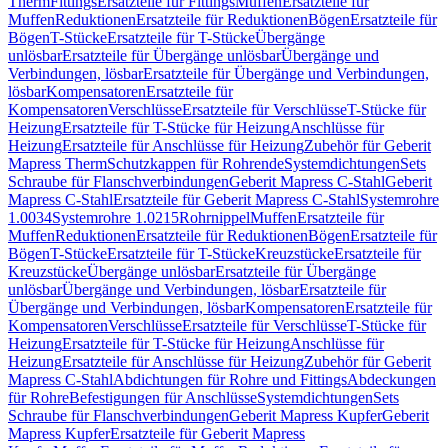
Therm
Fittings
Ersatzteile für Fittings
Muffen
Ersatzteile für
Muffen
Reduktionen
Ersatzteile für Reduktionen
Bögen
Ersatzteile für
Bögen
T-Stücke
Ersatzteile für T-Stücke
Übergänge
unlösbar
Ersatzteile für Übergänge unlösbar
Übergänge und
Verbindungen, lösbar
Ersatzteile für Übergänge und Verbindungen,
lösbar
Kompensatoren
Ersatzteile für
Kompensatoren
Verschlüsse
Ersatzteile für Verschlüsse
T-Stücke für
Heizung
Ersatzteile für T-Stücke für Heizung
Anschlüsse für
Heizung
Ersatzteile für Anschlüsse für Heizung
Zubehör für Geberit
Mapress Therm
Schutzkappen für Rohrende
Systemdichtungen
Sets
Schraube für Flanschverbindungen
Geberit Mapress C-Stahl
Geberit
Mapress C-Stahl
Ersatzteile für Geberit Mapress C-Stahl
Systemrohre
1.0034
Systemrohre 1.0215
Rohrnippel
Muffen
Ersatzteile für
Muffen
Reduktionen
Ersatzteile für Reduktionen
Bögen
Ersatzteile für
Bögen
T-Stücke
Ersatzteile für T-Stücke
Kreuzstücke
Ersatzteile für
Kreuzstücke
Übergänge unlösbar
Ersatzteile für Übergänge
unlösbar
Übergänge und Verbindungen, lösbar
Ersatzteile für
Übergänge und Verbindungen, lösbar
Kompensatoren
Ersatzteile für
Kompensatoren
Verschlüsse
Ersatzteile für Verschlüsse
T-Stücke für
Heizung
Ersatzteile für T-Stücke für Heizung
Anschlüsse für
Heizung
Ersatzteile für Anschlüsse für Heizung
Zubehör für Geberit
Mapress C-Stahl
Abdichtungen für Rohre und Fittings
Abdeckungen
für Rohre
Befestigungen für Anschlüsse
Systemdichtungen
Sets
Schraube für Flanschverbindungen
Geberit Mapress Kupfer
Geberit
Mapress Kupfer
Ersatzteile für Geberit Mapress