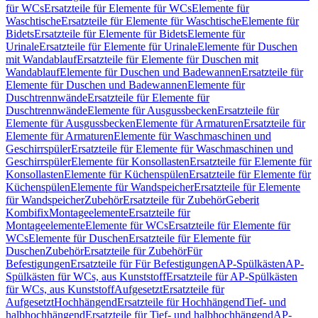
für WCs
Ersatzteile für Elemente für WCs
Elemente für
Waschtische
Ersatzteile für Elemente für Waschtische
Elemente für
Bidets
Ersatzteile für Elemente für Bidets
Elemente für
Urinale
Ersatzteile für Elemente für Urinale
Elemente für Duschen
mit Wandablauf
Ersatzteile für Elemente für Duschen mit
Wandablauf
Elemente für Duschen und Badewannen
Ersatzteile für
Elemente für Duschen und Badewannen
Elemente für
Duschtrennwände
Ersatzteile für Elemente für
Duschtrennwände
Elemente für Ausgussbecken
Ersatzteile für
Elemente für Ausgussbecken
Elemente für Armaturen
Ersatzteile für
Elemente für Armaturen
Elemente für Waschmaschinen und
Geschirrspüler
Ersatzteile für Elemente für Waschmaschinen und
Geschirrspüler
Elemente für Konsollasten
Ersatzteile für Elemente für
Konsollasten
Elemente für Küchenspülen
Ersatzteile für Elemente für
Küchenspülen
Elemente für Wandspeicher
Ersatzteile für Elemente
für Wandspeicher
Zubehör
Ersatzteile für Zubehör
Geberit
Kombifix
Montageelemente
Ersatzteile für
Montageelemente
Elemente für WCs
Ersatzteile für Elemente für
WCs
Elemente für Duschen
Ersatzteile für Elemente für
Duschen
Zubehör
Ersatzteile für Zubehör
Für
Befestigungen
Ersatzteile für Für Befestigungen
AP-Spülkästen
AP-
Spülkästen für WCs, aus Kunststoff
Ersatzteile für AP-Spülkästen
für WCs, aus Kunststoff
Aufgesetzt
Ersatzteile für
Aufgesetzt
Hochhängend
Ersatzteile für Hochhängend
Tief- und
halbhochhängend
Ersatzteile für Tief- und halbhochhängend
AP-