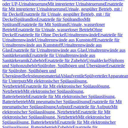
oder UP-Urinalsteuerung
Mit integrierter Urinalsteuerung
Ersatzteile
für Mit integrierter Urinalsteuerung
Urinale, gespülter Betrieb, mit /
für Deckel
Ersatzteile für Urinale, gespülter Betrieb, mit / für
Deckel
Spülrandlos
Ersatzteile für Spülrandlos
Mit
Spülrand
Ersatzteile für Mit Spülrand
Urinale, wasserloser
Betrieb
Ersatzteile für Urinale, wasserloser Betrieb
Ohne
Deckel
Ersatzteile für Ohne Deckel
Urinaltrennwände
Ersatzteile für
Urinaltrennwände
Urinaltrennwände aus Kunststoff
Ersatzteile für
Urinaltrennwände aus Kunststoff
Urinaltrennwände aus
Glas
Ersatzteile für Urinaltrennwände aus Glas
Urinaltrennwände aus
Sanitärkeramik
Ersatzteile für Urinaltrennwände aus
Sanitärkeramik
Zubehör
Ersatzteile für Zubehör
Urinaldeckel
Siphons
und Siphonzubehör
Spülrohre, Spülbögen und Übergänge
Ersatzteile
für Spülrohre, Spülbögen und
Übergänge
Befestigungsmaterial
Ablaufventile
Spülverteiler
Apparatean
für Unterputz
Mit elektronischer Spülauslösung,
Netzbetrieb
Ersatzteile für Mit elektronischer Spülauslösung,
Netzbetrieb
Mit elektronischer Spülauslösung,
Batteriebetrieb
Ersatzteile für Mit elektronischer Spülauslösung,
Batteriebetrieb
Mit pneumatischer Spülauslösung
Ersatzteile für Mit
pneumatischer Spülauslösung
Aufputz
Ersatzteile für Aufputz
Mit
elektronischer Spülauslösung, Netzbetrieb
Ersatzteile für Mit
elektronischer Spülauslösung, Netzbetrieb
Mit elektronischer
Spülauslösung, Batteriebetrieb
Ersatzteile für Mit elektronischer
Spülauslösung, Batteriebetrieb
Zubehör
Ersatzteile für