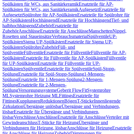
Spülkästen für WCs, aus Sanitärkeramik
Ersatzteile für AP-
Spülkästen für WCs, aus Sanitärkeramik
Aufgesetzt
Ersatzteile für
Aufgesetzt
Spülrohre für AP-Spülkästen
Ersatzteile für Spülrohre für
AP-Spülkästen
Hochhängend
Ersatzteile für Hochhängend
Tief- und
halbhochhängend
Zubehör
Ersatzteile für
Zubehör
Anschlüsse
Ersatzteile für Anschlüsse
Manschetten
Nippel,
Rosetten und Staueinsätze
Verbrauchsmaterial
Spülventile
UP-
Spülkästen
Sigma UP-Spülkästen
Ersatzteile für Sigma UP-
Spülkästen
Spülrohre
Zubehör
Füll- und
Spülventile
Füllventile
Ersatzteile für Füllventile
Füllventile für AP-
Spülkästen
Ersatzteile für Füllventile für AP-Spülkästen
Füllventile
für UP-Spülkästen
Ersatzteile für Füllventile für UP-
Spülkästen
Spülventile
Ersatzteile für Spülventile
Spül-Stopp-
Spülung
Ersatzteile für Spül-Stopp-Spülung
1-Mengen-
Spülung
Ersatzteile für 1-Mengen-Spülung
2-Mengen-
Spülung
Ersatzteile für 2-Mengen-
Spülung
Versorgungssysteme
Geberit FlowFit
Systemrohre
ML
Systemrohre Heizung ML
Fittings
Ersatzteile für
Fittings
Kupplungen
Reduktionen
Bögen
T-Stücke
Innenliegende
Zirkulation
Übergänge unlösbar
Übergänge und Verbindungen,
lösbar
Ersatzteile für Übergänge und Verbindungen,
lösbar
Verschlüsse
Anschlüsse
Ersatzteile für Anschlüsse
Verteiler mit
Gewindeanschluss
T-Stücke für Heizung
Übergänge und
Verbindungen für Heizung, lösbar
Anschlüsse für Heizung
Ersatzteile
für Anschlüsse für Heizung
Zubehör
Dämmungen für