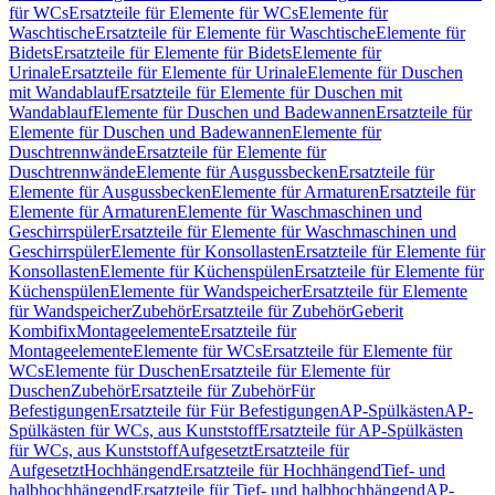
für WCs
Ersatzteile für Elemente für WCs
Elemente für
Waschtische
Ersatzteile für Elemente für Waschtische
Elemente für
Bidets
Ersatzteile für Elemente für Bidets
Elemente für
Urinale
Ersatzteile für Elemente für Urinale
Elemente für Duschen
mit Wandablauf
Ersatzteile für Elemente für Duschen mit
Wandablauf
Elemente für Duschen und Badewannen
Ersatzteile für
Elemente für Duschen und Badewannen
Elemente für
Duschtrennwände
Ersatzteile für Elemente für
Duschtrennwände
Elemente für Ausgussbecken
Ersatzteile für
Elemente für Ausgussbecken
Elemente für Armaturen
Ersatzteile für
Elemente für Armaturen
Elemente für Waschmaschinen und
Geschirrspüler
Ersatzteile für Elemente für Waschmaschinen und
Geschirrspüler
Elemente für Konsollasten
Ersatzteile für Elemente für
Konsollasten
Elemente für Küchenspülen
Ersatzteile für Elemente für
Küchenspülen
Elemente für Wandspeicher
Ersatzteile für Elemente
für Wandspeicher
Zubehör
Ersatzteile für Zubehör
Geberit
Kombifix
Montageelemente
Ersatzteile für
Montageelemente
Elemente für WCs
Ersatzteile für Elemente für
WCs
Elemente für Duschen
Ersatzteile für Elemente für
Duschen
Zubehör
Ersatzteile für Zubehör
Für
Befestigungen
Ersatzteile für Für Befestigungen
AP-Spülkästen
AP-
Spülkästen für WCs, aus Kunststoff
Ersatzteile für AP-Spülkästen
für WCs, aus Kunststoff
Aufgesetzt
Ersatzteile für
Aufgesetzt
Hochhängend
Ersatzteile für Hochhängend
Tief- und
halbhochhängend
Ersatzteile für Tief- und halbhochhängend
AP-