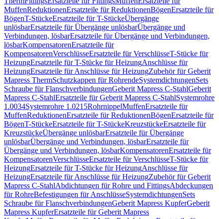
Therm
Fittings
Ersatzteile für Fittings
Muffen
Ersatzteile für
Muffen
Reduktionen
Ersatzteile für Reduktionen
Bögen
Ersatzteile für
Bögen
T-Stücke
Ersatzteile für T-Stücke
Übergänge
unlösbar
Ersatzteile für Übergänge unlösbar
Übergänge und
Verbindungen, lösbar
Ersatzteile für Übergänge und Verbindungen,
lösbar
Kompensatoren
Ersatzteile für
Kompensatoren
Verschlüsse
Ersatzteile für Verschlüsse
T-Stücke für
Heizung
Ersatzteile für T-Stücke für Heizung
Anschlüsse für
Heizung
Ersatzteile für Anschlüsse für Heizung
Zubehör für Geberit
Mapress Therm
Schutzkappen für Rohrende
Systemdichtungen
Sets
Schraube für Flanschverbindungen
Geberit Mapress C-Stahl
Geberit
Mapress C-Stahl
Ersatzteile für Geberit Mapress C-Stahl
Systemrohre
1.0034
Systemrohre 1.0215
Rohrnippel
Muffen
Ersatzteile für
Muffen
Reduktionen
Ersatzteile für Reduktionen
Bögen
Ersatzteile für
Bögen
T-Stücke
Ersatzteile für T-Stücke
Kreuzstücke
Ersatzteile für
Kreuzstücke
Übergänge unlösbar
Ersatzteile für Übergänge
unlösbar
Übergänge und Verbindungen, lösbar
Ersatzteile für
Übergänge und Verbindungen, lösbar
Kompensatoren
Ersatzteile für
Kompensatoren
Verschlüsse
Ersatzteile für Verschlüsse
T-Stücke für
Heizung
Ersatzteile für T-Stücke für Heizung
Anschlüsse für
Heizung
Ersatzteile für Anschlüsse für Heizung
Zubehör für Geberit
Mapress C-Stahl
Abdichtungen für Rohre und Fittings
Abdeckungen
für Rohre
Befestigungen für Anschlüsse
Systemdichtungen
Sets
Schraube für Flanschverbindungen
Geberit Mapress Kupfer
Geberit
Mapress Kupfer
Ersatzteile für Geberit Mapress