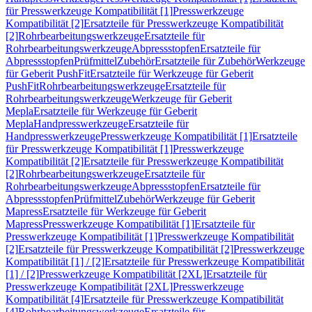
für Presswerkzeuge Kompatibilität [1]
Presswerkzeuge
Kompatibilität [2]
Ersatzteile für Presswerkzeuge Kompatibilität
[2]
Rohrbearbeitungswerkzeuge
Ersatzteile für
Rohrbearbeitungswerkzeuge
Abpressstopfen
Ersatzteile für
Abpressstopfen
Prüfmittel
Zubehör
Ersatzteile für Zubehör
Werkzeuge
für Geberit PushFit
Ersatzteile für Werkzeuge für Geberit
PushFit
Rohrbearbeitungswerkzeuge
Ersatzteile für
Rohrbearbeitungswerkzeuge
Werkzeuge für Geberit
Mepla
Ersatzteile für Werkzeuge für Geberit
Mepla
Handpresswerkzeuge
Ersatzteile für
Handpresswerkzeuge
Presswerkzeuge Kompatibilität [1]
Ersatzteile
für Presswerkzeuge Kompatibilität [1]
Presswerkzeuge
Kompatibilität [2]
Ersatzteile für Presswerkzeuge Kompatibilität
[2]
Rohrbearbeitungswerkzeuge
Ersatzteile für
Rohrbearbeitungswerkzeuge
Abpressstopfen
Ersatzteile für
Abpressstopfen
Prüfmittel
Zubehör
Werkzeuge für Geberit
Mapress
Ersatzteile für Werkzeuge für Geberit
Mapress
Presswerkzeuge Kompatibilität [1]
Ersatzteile für
Presswerkzeuge Kompatibilität [1]
Presswerkzeuge Kompatibilität
[2]
Ersatzteile für Presswerkzeuge Kompatibilität [2]
Presswerkzeuge
Kompatibilität [1] / [2]
Ersatzteile für Presswerkzeuge Kompatibilität
[1] / [2]
Presswerkzeuge Kompatibilität [2XL]
Ersatzteile für
Presswerkzeuge Kompatibilität [2XL]
Presswerkzeuge
Kompatibilität [4]
Ersatzteile für Presswerkzeuge Kompatibilität
[4]
Rohrbearbeitungswerkzeuge
Ersatzteile für