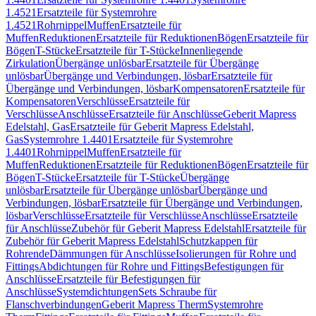
1.4521
Ersatzteile für Systemrohre
1.4521
Rohrnippel
Muffen
Ersatzteile für
Muffen
Reduktionen
Ersatzteile für Reduktionen
Bögen
Ersatzteile für
Bögen
T-Stücke
Ersatzteile für T-Stücke
Innenliegende
Zirkulation
Übergänge unlösbar
Ersatzteile für Übergänge
unlösbar
Übergänge und Verbindungen, lösbar
Ersatzteile für
Übergänge und Verbindungen, lösbar
Kompensatoren
Ersatzteile für
Kompensatoren
Verschlüsse
Ersatzteile für
Verschlüsse
Anschlüsse
Ersatzteile für Anschlüsse
Geberit Mapress
Edelstahl, Gas
Ersatzteile für Geberit Mapress Edelstahl,
Gas
Systemrohre 1.4401
Ersatzteile für Systemrohre
1.4401
Rohrnippel
Muffen
Ersatzteile für
Muffen
Reduktionen
Ersatzteile für Reduktionen
Bögen
Ersatzteile für
Bögen
T-Stücke
Ersatzteile für T-Stücke
Übergänge
unlösbar
Ersatzteile für Übergänge unlösbar
Übergänge und
Verbindungen, lösbar
Ersatzteile für Übergänge und Verbindungen,
lösbar
Verschlüsse
Ersatzteile für Verschlüsse
Anschlüsse
Ersatzteile
für Anschlüsse
Zubehör für Geberit Mapress Edelstahl
Ersatzteile für
Zubehör für Geberit Mapress Edelstahl
Schutzkappen für
Rohrende
Dämmungen für Anschlüsse
Isolierungen für Rohre und
Fittings
Abdichtungen für Rohre und Fittings
Befestigungen für
Anschlüsse
Ersatzteile für Befestigungen für
Anschlüsse
Systemdichtungen
Sets Schraube für
Flanschverbindungen
Geberit Mapress Therm
Systemrohre