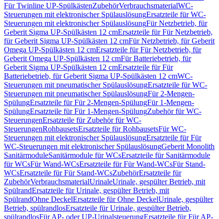
Für Twinline UP-Spülkästen
Zubehör
Verbrauchsmaterial
WC-
Steuerungen mit elektronischer Spülauslösung
Ersatzteile für WC-
Steuerungen mit elektronischer Spülauslösung
Für Netzbetrieb, für
Geberit Sigma UP-Spülkästen 12 cm
Ersatzteile für Für Netzbetrieb,
für Geberit Sigma UP-Spülkästen 12 cm
Für Netzbetrieb, für Geberit
Omega UP-Spülkästen 12 cm
Ersatzteile für Für Netzbetrieb, für
Geberit Omega UP-Spülkästen 12 cm
Für Batteriebetrieb, für
Geberit Sigma UP-Spülkästen 12 cm
Ersatzteile für Für
Batteriebetrieb, für Geberit Sigma UP-Spülkästen 12 cm
WC-
Steuerungen mit pneumatischer Spülauslösung
Ersatzteile für WC-
Steuerungen mit pneumatischer Spülauslösung
Für 2-Mengen-
Spülung
Ersatzteile für Für 2-Mengen-Spülung
Für 1-Mengen-
Spülung
Ersatzteile für Für 1-Mengen-Spülung
Zubehör für WC-
Steuerungen
Ersatzteile für Zubehör für WC-
Steuerungen
Rohbausets
Ersatzteile für Rohbausets
Für WC-
Steuerungen mit elektronischer Spülauslösung
Ersatzteile für Für
WC-Steuerungen mit elektronischer Spülauslösung
Geberit Monolith
Sanitärmodule
Sanitärmodule für WCs
Ersatzteile für Sanitärmodule
für WCs
Für Wand-WCs
Ersatzteile für Für Wand-WCs
Für Stand-
WCs
Ersatzteile für Für Stand-WCs
Zubehör
Ersatzteile für
Zubehör
Verbrauchsmaterial
Urinale
Urinale, gespülter Betrieb, mit
Spülrand
Ersatzteile für Urinale, gespülter Betrieb, mit
Spülrand
Ohne Deckel
Ersatzteile für Ohne Deckel
Urinale, gespülter
Betrieb, spülrandlos
Ersatzteile für Urinale, gespülter Betrieb,
spülrandlos
Für AP- oder UP-Urinalsteuerung
Ersatzteile für Für AP-