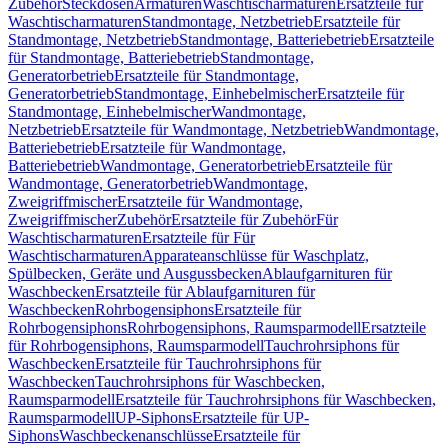
Zubehör
Steckdosen
Armaturen
Waschtischarmaturen
Ersatzteile für
Waschtischarmaturen
Standmontage, Netzbetrieb
Ersatzteile für
Standmontage, Netzbetrieb
Standmontage, Batteriebetrieb
Ersatzteile
für Standmontage, Batteriebetrieb
Standmontage,
Generatorbetrieb
Ersatzteile für Standmontage,
Generatorbetrieb
Standmontage, Einhebelmischer
Ersatzteile für
Standmontage, Einhebelmischer
Wandmontage,
Netzbetrieb
Ersatzteile für Wandmontage, Netzbetrieb
Wandmontage,
Batteriebetrieb
Ersatzteile für Wandmontage,
Batteriebetrieb
Wandmontage, Generatorbetrieb
Ersatzteile für
Wandmontage, Generatorbetrieb
Wandmontage,
Zweigriffmischer
Ersatzteile für Wandmontage,
Zweigriffmischer
Zubehör
Ersatzteile für Zubehör
Für
Waschtischarmaturen
Ersatzteile für Für
Waschtischarmaturen
Apparateanschlüsse für Waschplatz,
Spülbecken, Geräte und Ausgussbecken
Ablaufgarnituren für
Waschbecken
Ersatzteile für Ablaufgarnituren für
Waschbecken
Rohrbogensiphons
Ersatzteile für
Rohrbogensiphons
Rohrbogensiphons, Raumsparmodell
Ersatzteile
für Rohrbogensiphons, Raumsparmodell
Tauchrohrsiphons für
Waschbecken
Ersatzteile für Tauchrohrsiphons für
Waschbecken
Tauchrohrsiphons für Waschbecken,
Raumsparmodell
Ersatzteile für Tauchrohrsiphons für Waschbecken,
Raumsparmodell
UP-Siphons
Ersatzteile für UP-
Siphons
Waschbeckenanschlüsse
Ersatzteile für