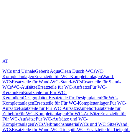
AT
WCs und Urinale
Geberit AquaClean Dusch-WCs
WC-
Komplettanlagen
Ersatzteile für WC-Komplettanlagen
Wand-
WCs
Ersatzteile für Wand-WCs
Stand-WCs
Ersatzteile für Stand-
WCs
WC-Aufsätze
Ersatzteile für WC-Aufsätze
Für WC-
Keramiken
Ersatzteile für Für WC-
Keramiken
Designplatten
Ersatzteile für Designplatten
Für WC-
Komplettanlagen
Ersatzteile für Für WC-Komplettanlagen
Für WC-
Aufsätze
Ersatzteile für Für WC-Aufsätze
Zubehör
Ersatzteile für
Zubehör
Für WC-Komplettanlagen
Für WC-Aufsätze
Ersatzteile für
Für WC-Aufsätze
Für WC-Aufsätze und WC-
Komplettanlagen
WCs
Verbrauchsmaterial
WCs und WC-Sitze
Wand-
WCs
Ersatzteile für Wand-WCs
Tiefspül-WCs
Ersatzteile für Tiefspül-