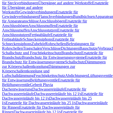
für Steckverbindungen
Übergänge auf andere Werkstoffe
Ersatzteile
für Übergänge auf andere
Werkstoffe
Gewindeverbindungen
Ersatzteile für
Gewindeverbindungen
Flanschverbindungen
Bundbüchsen
Apparatean
für Apparateanschlüsse
Anschlussbögen
Ersatzteile für
Anschlussbögen
Anschlussmuffen
Ersatzteile für
Anschlussmuffen
Anschlussstutzen
Ersatzteile für
Anschlussstutzen
Fertigabläufe
Ersatzteile für
Fertigabläufe
Schneckensiphons
Ersatzteile für
Schneckensiphons
Zubehör
Rohrschellen
Befestigungen für
Rohrschellen
Tragschalen
Verschlüsse
Dichtungen
Bauschutze
Verbrauc
Schallschutz und Feuchtigkeitsschutz
Brandschutz
Ersatzteile für
Brandschutz
Brandschutz für Entwässerungssysteme
Ersatzteile für
Brandschutz für Entwässerungssysteme
Schallschutz
Dämmungen
zur Körperschallentkopplung
Dämmungen zur
Körperschallentkopplung und
Luftschalldämmung
Feuchtigkeitsschutz
Abdichtungen
Lüftungsventile
für Entwässerung
Belüftungsventile
Ersatzteile für
Belüftungsventile
Geberit Pluvia
Dachentwässerung
Dachwassereinläufe
Ersatzteile für
Dachwassereinläufe
Dachwassereinläufe bis 12 l/s
Ersatzteile für
Dachwassereinläufe bis 12 l/s
Dachwassereinläufe bis 25
l/s
Ersatzteile für Dachwassereinläufe bis 25 l/s
Dachwassereinläufe
für Rinnen
Ersatzteile für Dachwassereinläufe für
Rinnen
Dachwassereinläufe bis 12 l/s
Ersatzteile für