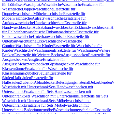
für Löthülsen
Waschplatz
Waschtische
Waschtische
Ersatzteile für
Waschtische
Doppelwaschtische
Ersatzteile für
Doppelwaschtische
Möbelwaschtische
Ersatzteile für
Möbelwaschtische
Aufsatzwaschtische
Ersatzteile für
Aufsatzwaschtische
Handwaschbecken
Ersatzteile für
Handwaschbecken
Aufsatzhandwaschbecken
Eckhandwaschbecken
H
für Halbeinbauwaschtische
Einbauwaschtische
Ersatzteile für
Einbauwaschtische
Unterbauwaschtische
Ersatzteile für
Unterbauwaschtische
Eckwaschtische
Waschtische
Comfort
Waschtische für Kinder
Ersatzteile für Waschtische für
Kinder
Waschtische
Waschrinnen
Ersatzteile für Waschrinnen
Weitere
Becken
Ersatzteile für Weitere Becken
Ausgussbecken
Ersatzteile für
Ausgussbecken
Ausgüsse
Ersatzteile für
Ausgüsse
Mehrzweckbecken
Gipsfangbecken
Waschtische für
Klassenräume
Ersatzteile für Waschtische für
Klassenräume
Zubehör
Säulen
Ersatzteile für
Säulen
Halbsäulen
Ersatzteile für
Halbsäulen
Zubehör
Ablaufdeckel
Befestigungsmaterial
Dekorblenden
W
Waschtisch mit Unterschrank
Sets Handwaschbecken mit
Unterschrank
Ersatzteile für Sets Handwaschbecken mit
Unterschrank
Sets Waschtisch mit Unterschrank
Ersatzteile für Sets
Waschtisch mit Unterschrank
Sets Möbelwaschtisch mit
Unterschrank
Ersatzteile für Sets Möbelwaschtisch mit
Unterschrank
Badezimmermöbel
Waschtischunterschränke
Ersatzteile