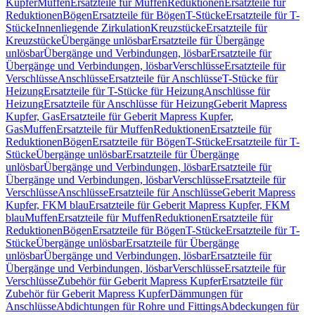
Kupfer
Muffen
Ersatzteile für Muffen
Reduktionen
Ersatzteile für
Reduktionen
Bögen
Ersatzteile für Bögen
T-Stücke
Ersatzteile für T-
Stücke
Innenliegende Zirkulation
Kreuzstücke
Ersatzteile für
Kreuzstücke
Übergänge unlösbar
Ersatzteile für Übergänge
unlösbar
Übergänge und Verbindungen, lösbar
Ersatzteile für
Übergänge und Verbindungen, lösbar
Verschlüsse
Ersatzteile für
Verschlüsse
Anschlüsse
Ersatzteile für Anschlüsse
T-Stücke für
Heizung
Ersatzteile für T-Stücke für Heizung
Anschlüsse für
Heizung
Ersatzteile für Anschlüsse für Heizung
Geberit Mapress
Kupfer, Gas
Ersatzteile für Geberit Mapress Kupfer,
Gas
Muffen
Ersatzteile für Muffen
Reduktionen
Ersatzteile für
Reduktionen
Bögen
Ersatzteile für Bögen
T-Stücke
Ersatzteile für T-
Stücke
Übergänge unlösbar
Ersatzteile für Übergänge
unlösbar
Übergänge und Verbindungen, lösbar
Ersatzteile für
Übergänge und Verbindungen, lösbar
Verschlüsse
Ersatzteile für
Verschlüsse
Anschlüsse
Ersatzteile für Anschlüsse
Geberit Mapress
Kupfer, FKM blau
Ersatzteile für Geberit Mapress Kupfer, FKM
blau
Muffen
Ersatzteile für Muffen
Reduktionen
Ersatzteile für
Reduktionen
Bögen
Ersatzteile für Bögen
T-Stücke
Ersatzteile für T-
Stücke
Übergänge unlösbar
Ersatzteile für Übergänge
unlösbar
Übergänge und Verbindungen, lösbar
Ersatzteile für
Übergänge und Verbindungen, lösbar
Verschlüsse
Ersatzteile für
Verschlüsse
Zubehör für Geberit Mapress Kupfer
Ersatzteile für
Zubehör für Geberit Mapress Kupfer
Dämmungen für
Anschlüsse
Abdichtungen für Rohre und Fittings
Abdeckungen für