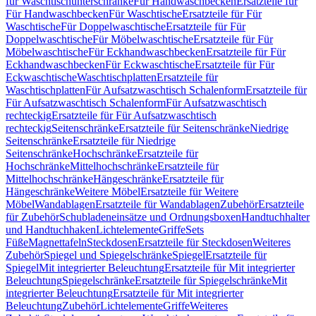
für Waschtischunterschränke
Für Handwaschbecken
Ersatzteile für
Für Handwaschbecken
Für Waschtische
Ersatzteile für Für
Waschtische
Für Doppelwaschtische
Ersatzteile für Für
Doppelwaschtische
Für Möbelwaschtische
Ersatzteile für Für
Möbelwaschtische
Für Eckhandwaschbecken
Ersatzteile für Für
Eckhandwaschbecken
Für Eckwaschtische
Ersatzteile für Für
Eckwaschtische
Waschtischplatten
Ersatzteile für
Waschtischplatten
Für Aufsatzwaschtisch Schalenform
Ersatzteile für
Für Aufsatzwaschtisch Schalenform
Für Aufsatzwaschtisch
rechteckig
Ersatzteile für Für Aufsatzwaschtisch
rechteckig
Seitenschränke
Ersatzteile für Seitenschränke
Niedrige
Seitenschränke
Ersatzteile für Niedrige
Seitenschränke
Hochschränke
Ersatzteile für
Hochschränke
Mittelhochschränke
Ersatzteile für
Mittelhochschränke
Hängeschränke
Ersatzteile für
Hängeschränke
Weitere Möbel
Ersatzteile für Weitere
Möbel
Wandablagen
Ersatzteile für Wandablagen
Zubehör
Ersatzteile
für Zubehör
Schubladeneinsätze und Ordnungsboxen
Handtuchhalter
und Handtuchhaken
Lichtelemente
Griffe
Sets
Füße
Magnettafeln
Steckdosen
Ersatzteile für Steckdosen
Weiteres
Zubehör
Spiegel und Spiegelschränke
Spiegel
Ersatzteile für
Spiegel
Mit integrierter Beleuchtung
Ersatzteile für Mit integrierter
Beleuchtung
Spiegelschränke
Ersatzteile für Spiegelschränke
Mit
integrierter Beleuchtung
Ersatzteile für Mit integrierter
Beleuchtung
Zubehör
Lichtelemente
Griffe
Weiteres