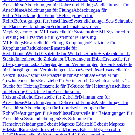
Anschlüsse
Abdichtungen für Rohre und Fittings
Abdichtungen für
Anschlüsse
Abdichtungen für Fittings
Abdeckungen für
Rohre
Abdeckung für Fittings
Befestigungen für
Rohre
Befestigungen für Anschlüsse
Systemdichtungen
Sets Schraube
für Flanschverbindungen
Verbrauchsmaterial
Geberit
Mepla
Systemrohre ML
Ersatzteile für Systemrohre ML
Systemrohre
Heizung ML
Ersatzteile für Systemrohre Heizung
ML
Fittings
Ersatzteile für Fittings
Kupplungen
Ersatzteile für
Kupplungen
Reduktionen
Ersatzteile für
Reduktionen
Winkel
Ersatzteile für Winkel
T-Stücke
Ersatzteile für T-
Stücke
Innenliegende Zirkulation
Übergänge unlösbar
Ersatzteile für
Übergänge unlösbar
Übergänge und Verbindungen, lösbar
Ersatzteile
für Übergänge und Verbindungen, lösbar
Verschlüsse
Ersatzteile für
Verschlüsse
Anschlüsse
Ersatzteile für Anschlüsse
Verteiler mit
Gewindeanschluss
Ersatzteile für Verteiler mit Gewindeanschluss
T-
Stücke für Heizung
Ersatzteile für T-Stücke für Heizung
Anschlüsse
für Heizung
Ersatzteile für Anschlüsse für
Heizung
Zubehör
Ersatzteile für Zubehör
Dämmungen für
Anschlüsse
Abdichtungen für Rohre und Fittings
Abdichtungen für
Anschlüsse
Abdeckungen für Rohre
Befestigungen für
Rohre
Befestigungen für Anschlüsse
Ersatzteile für Befestigungen für
Anschlüsse
Systemdichtungen
Sets Schraube für
Flanschverbindungen
Geberit Mapress Edelstahl
Geberit Mapress
Edelstahl
Ersatzteile für Geberit Mapress Edelstahl
Systemrohre
1.4401
Ersatzteile für Systemrohre 1.4401
Systemrohre