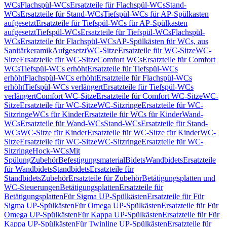
WCs
Flachspül-WCs
Ersatzteile für Flachspül-WCs
Stand-
WCs
Ersatzteile für Stand-WCs
Tiefspül-WCs für AP-Spülkasten
aufgesetzt
Ersatzteile für Tiefspül-WCs für AP-Spülkasten
aufgesetzt
Tiefspül-WCs
Ersatzteile für Tiefspül-WCs
Flachspül-
WCs
Ersatzteile für Flachspül-WCs
AP-Spülkästen für WCs, aus
Sanitärkeramik
Aufgesetzt
WC-Sitze
Ersatzteile für WC-Sitze
WC-
Sitze
Ersatzteile für WC-Sitze
Comfort WCs
Ersatzteile für Comfort
WCs
Tiefspül-WCs erhöht
Ersatzteile für Tiefspül-WCs
erhöht
Flachspül-WCs erhöht
Ersatzteile für Flachspül-WCs
erhöht
Tiefspül-WCs verlängert
Ersatzteile für Tiefspül-WCs
verlängert
Comfort WC-Sitze
Ersatzteile für Comfort WC-Sitze
WC-
Sitze
Ersatzteile für WC-Sitze
WC-Sitzringe
Ersatzteile für WC-
Sitzringe
WCs für Kinder
Ersatzteile für WCs für Kinder
Wand-
WCs
Ersatzteile für Wand-WCs
Stand-WCs
Ersatzteile für Stand-
WCs
WC-Sitze für Kinder
Ersatzteile für WC-Sitze für Kinder
WC-
Sitze
Ersatzteile für WC-Sitze
WC-Sitzringe
Ersatzteile für WC-
Sitzringe
Hock-WCs
Mit
Spülung
Zubehör
Befestigungsmaterial
Bidets
Wandbidets
Ersatzteile
für Wandbidets
Standbidets
Ersatzteile für
Standbidets
Zubehör
Ersatzteile für Zubehör
Betätigungsplatten und
WC-Steuerungen
Betätigungsplatten
Ersatzteile für
Betätigungsplatten
Für Sigma UP-Spülkästen
Ersatzteile für Für
Sigma UP-Spülkästen
Für Omega UP-Spülkästen
Ersatzteile für Für
Omega UP-Spülkästen
Für Kappa UP-Spülkästen
Ersatzteile für Für
Kappa UP-Spülkästen
Für Twinline UP-Spülkästen
Ersatzteile für