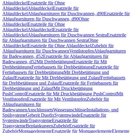
Ablaufdeckel
Ersatzteile für Ohne
Ablaufdeckel
Ablaufdeckel
Ersatzteile für
Ablaufdeckel
Ablaufgarnituren für Duschwannen, d90
Ersatzteile für
Ablaufgarnituren für Duschwannen, d90
Ohne
Ablaufdeckel
Ersatzteile für Ohne
Ablaufdeckel
Ablaufdeckel
Ersatzteile für
Ablaufdeckel
Ablaufgarnituren für Duschwannen Sestra
Ersatzteile
für Ablaufgarnituren für Duschwannen Sestra
Ohne
Ablaufdeckel
Ersatzteile für Ohne Ablaufdeckel
Zubehör für
Ablaufgarnituren für Duschwannen
Ventilstopfen
Ablaufgarnituren
für Badewannen, d52
Ersatzteile für Ablaufgarnituren für
Badewannen, d52
Mit Drehbetätigung
Ersatzteile für Mit
Drehbetätigung
Fertigbausets für Drehbetätigung
Ersatzteile für
Fertigbausets für Drehbetätigung
Mit Drehbetätigung und
Zulauf
Ersatzteile für Mit Drehbetätigung und Zulauf
Fertigbausets
für Drehbetätigung und Zulauf
Ersatzteile für Fertigbausets für
Drehbetätigung und Zulauf
Mit Druckbetätigung
PushControl
Ersatzteile für Mit Druckbetätigung PushControl
Mit
Ventilstopfen
Ersatzteile für Mit Ventilstopfen
Zubehör für
Ablaufgarnituren für
Badewannen
Anschlusssets
Wasseranschlüsse
Installations- und
Spülsysteme
Geberit Duofix
Systemwände
Ersatzteile für
Systemwände
Tragsysteme
Ersatzteile für
Tragsysteme
Beplankungen
Zubehör
Ersatzteile für
Zubehör
Montageelemente
Ersatzteile für Montageelemente
Elemente