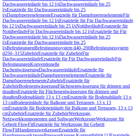
Dachwassereinläufe bis 12 l/s
Dachwassereinläufe bis 25
l/s
Ersatzteile für Dachwassereinläufe bis 25
l/s
Dampfsperrenelemente
Ersatzteile für Dampfsperrenelemente
Für
Dachwassereinläufe bis 12 l/s
Ersatzteile für Für Dachwassereinläufe
bis 12 l/s
Dachwassereinläufe bis 25 l/s
Notüberläufe
Ersatzteile für
Notüberläufe
Für Dachwassereinläufe bis 12 l/s
Ersatzteile für Für
Dachwassereinläufe bis 12 l/s
Dachwassereinläufe bis 25
l/s
Ersatzteile für Dachwassereinläufe bis 25
l/s
Befestigungen
Befestigungssystem d40–200
Befestigungssystem
d250–315
Zubehör
Ersatzteile für Zubehör
Für
Dachwassereinläufe
Ersatzteile für Für Dachwassereinläufe
Für
Befestigungen
Konventionelle
Dachentwässerung
Dachwassereinläufe
Ersatzteile für
Dachwassereinläufe
Dampfsperrenelemente
Ersatzteile für
Dampfsperrenelemente
Zubehör
Ersatzteile für
Zubehör
Bodenentwässerung
Flächenentwässerung für drinnen und
draußen
Ersatzteile für Flächenentwässerung für drinnen und
draußen
Bodenabläufe 13 x 13 cm
Ersatzteile für Bodenabläufe 13 x
13 cm
Bodeneinläufe für Balkone und Terrassen, 13 x 13
cm
Ersatzteile für Bodeneinläufe für Balkone und Terrassen, 13 x 13
cm
Zubehör
Ersatzteile für Zubehör
Werkzeuge,
Netzwerkkomponenten und Software
Werkzeuge
Werkzeuge für
Geberit FlowFit
Ersatzteile für Werkzeuge für Geberit
FlowFit
Handpresswerkzeuge
Ersatzteile für
Handpresswerkzeuge
Presswerkzeuge Kompatibilität [1]
Ersatzteile