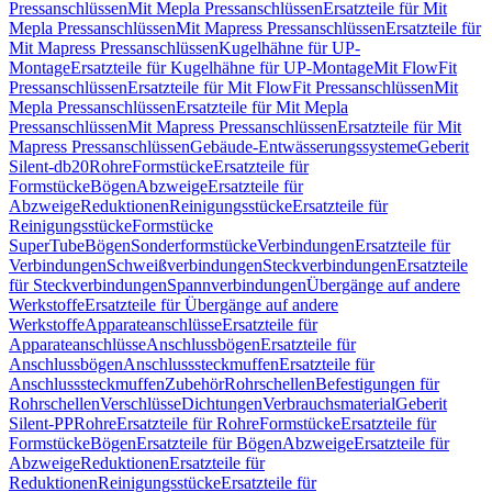
Pressanschlüssen
Mit Mepla Pressanschlüssen
Ersatzteile für Mit
Mepla Pressanschlüssen
Mit Mapress Pressanschlüssen
Ersatzteile für
Mit Mapress Pressanschlüssen
Kugelhähne für UP-
Montage
Ersatzteile für Kugelhähne für UP-Montage
Mit FlowFit
Pressanschlüssen
Ersatzteile für Mit FlowFit Pressanschlüssen
Mit
Mepla Pressanschlüssen
Ersatzteile für Mit Mepla
Pressanschlüssen
Mit Mapress Pressanschlüssen
Ersatzteile für Mit
Mapress Pressanschlüssen
Gebäude-Entwässerungssysteme
Geberit
Silent-db20
Rohre
Formstücke
Ersatzteile für
Formstücke
Bögen
Abzweige
Ersatzteile für
Abzweige
Reduktionen
Reinigungsstücke
Ersatzteile für
Reinigungsstücke
Formstücke
SuperTube
Bögen
Sonderformstücke
Verbindungen
Ersatzteile für
Verbindungen
Schweißverbindungen
Steckverbindungen
Ersatzteile
für Steckverbindungen
Spannverbindungen
Übergänge auf andere
Werkstoffe
Ersatzteile für Übergänge auf andere
Werkstoffe
Apparateanschlüsse
Ersatzteile für
Apparateanschlüsse
Anschlussbögen
Ersatzteile für
Anschlussbögen
Anschlusssteckmuffen
Ersatzteile für
Anschlusssteckmuffen
Zubehör
Rohrschellen
Befestigungen für
Rohrschellen
Verschlüsse
Dichtungen
Verbrauchsmaterial
Geberit
Silent-PP
Rohre
Ersatzteile für Rohre
Formstücke
Ersatzteile für
Formstücke
Bögen
Ersatzteile für Bögen
Abzweige
Ersatzteile für
Abzweige
Reduktionen
Ersatzteile für
Reduktionen
Reinigungsstücke
Ersatzteile für