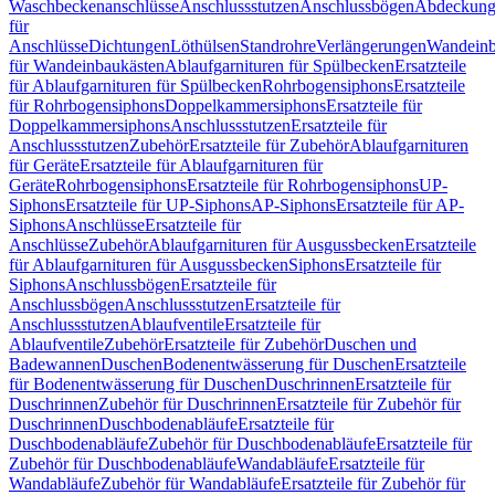
Waschbeckenanschlüsse
Anschlussstutzen
Anschlussbögen
Abdeckung
für
Anschlüsse
Dichtungen
Löthülsen
Standrohre
Verlängerungen
Wandeinb
für Wandeinbaukästen
Ablaufgarnituren für Spülbecken
Ersatzteile
für Ablaufgarnituren für Spülbecken
Rohrbogensiphons
Ersatzteile
für Rohrbogensiphons
Doppelkammersiphons
Ersatzteile für
Doppelkammersiphons
Anschlussstutzen
Ersatzteile für
Anschlussstutzen
Zubehör
Ersatzteile für Zubehör
Ablaufgarnituren
für Geräte
Ersatzteile für Ablaufgarnituren für
Geräte
Rohrbogensiphons
Ersatzteile für Rohrbogensiphons
UP-
Siphons
Ersatzteile für UP-Siphons
AP-Siphons
Ersatzteile für AP-
Siphons
Anschlüsse
Ersatzteile für
Anschlüsse
Zubehör
Ablaufgarnituren für Ausgussbecken
Ersatzteile
für Ablaufgarnituren für Ausgussbecken
Siphons
Ersatzteile für
Siphons
Anschlussbögen
Ersatzteile für
Anschlussbögen
Anschlussstutzen
Ersatzteile für
Anschlussstutzen
Ablaufventile
Ersatzteile für
Ablaufventile
Zubehör
Ersatzteile für Zubehör
Duschen und
Badewannen
Duschen
Bodenentwässerung für Duschen
Ersatzteile
für Bodenentwässerung für Duschen
Duschrinnen
Ersatzteile für
Duschrinnen
Zubehör für Duschrinnen
Ersatzteile für Zubehör für
Duschrinnen
Duschbodenabläufe
Ersatzteile für
Duschbodenabläufe
Zubehör für Duschbodenabläufe
Ersatzteile für
Zubehör für Duschbodenabläufe
Wandabläufe
Ersatzteile für
Wandabläufe
Zubehör für Wandabläufe
Ersatzteile für Zubehör für