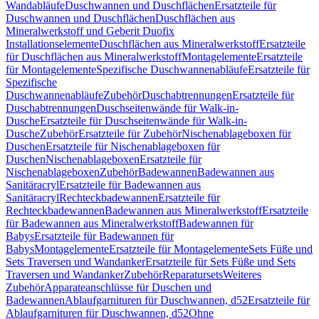
Wandabläufe
Duschwannen und Duschflächen
Ersatzteile für
Duschwannen und Duschflächen
Duschflächen aus
Mineralwerkstoff und Geberit Duofix
Installationselemente
Duschflächen aus Mineralwerkstoff
Ersatzteile
für Duschflächen aus Mineralwerkstoff
Montagelemente
Ersatzteile
für Montagelemente
Spezifische Duschwannenabläufe
Ersatzteile für
Spezifische
Duschwannenabläufe
Zubehör
Duschabtrennungen
Ersatzteile für
Duschabtrennungen
Duschseitenwände für Walk-in-
Dusche
Ersatzteile für Duschseitenwände für Walk-in-
Dusche
Zubehör
Ersatzteile für Zubehör
Nischenablageboxen für
Duschen
Ersatzteile für Nischenablageboxen für
Duschen
Nischenablageboxen
Ersatzteile für
Nischenablageboxen
Zubehör
Badewannen
Badewannen aus
Sanitäracryl
Ersatzteile für Badewannen aus
Sanitäracryl
Rechteckbadewannen
Ersatzteile für
Rechteckbadewannen
Badewannen aus Mineralwerkstoff
Ersatzteile
für Badewannen aus Mineralwerkstoff
Badewannen für
Babys
Ersatzteile für Badewannen für
Babys
Montagelemente
Ersatzteile für Montagelemente
Sets Füße und
Sets Traversen und Wandanker
Ersatzteile für Sets Füße und Sets
Traversen und Wandanker
Zubehör
Reparatursets
Weiteres
Zubehör
Apparateanschlüsse für Duschen und
Badewannen
Ablaufgarnituren für Duschwannen, d52
Ersatzteile für
Ablaufgarnituren für Duschwannen, d52
Ohne