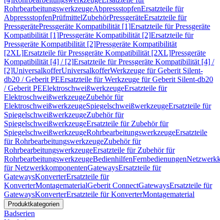
Rohrbearbeitungswerkzeuge
Abpressstopfen
Ersatzteile für
Abpressstopfen
Prüfmittel
Zubehör
Pressgeräte
Ersatzteile für
Pressgeräte
Pressgeräte Kompatibilität [1]
Ersatzteile für Pressgeräte
Kompatibilität [1]
Pressgeräte Kompatibilität [2]
Ersatzteile für
Pressgeräte Kompatibilität [2]
Pressgeräte Kompatibilität
[2XL]
Ersatzteile für Pressgeräte Kompatibilität [2XL]
Pressgeräte
Kompatibilität [4] / [2]
Ersatzteile für Pressgeräte Kompatibilität [4] /
[2]
Universalkoffer
Universalkoffer
Werkzeuge für Geberit Silent-
db20 / Geberit PE
Ersatzteile für Werkzeuge für Geberit Silent-db20
/ Geberit PE
Elektroschweißwerkzeuge
Ersatzteile für
Elektroschweißwerkzeuge
Zubehör für
Elektroschweißwerkzeuge
Spiegelschweißwerkzeuge
Ersatzteile für
Spiegelschweißwerkzeuge
Zubehör für
Spiegelschweißwerkzeuge
Ersatzteile für Zubehör für
Spiegelschweißwerkzeuge
Rohrbearbeitungswerkzeuge
Ersatzteile
für Rohrbearbeitungswerkzeuge
Zubehör für
Rohrbearbeitungswerkzeuge
Ersatzteile für Zubehör für
Rohrbearbeitungswerkzeuge
Bedienhilfen
Fernbedienungen
Netzwerk
für Netzwerkkomponenten
Gateways
Ersatzteile für
Gateways
Konverter
Ersatzteile für
Konverter
Montagematerial
Geberit Connect
Gateways
Ersatzteile für
Gateways
Konverter
Ersatzteile für Konverter
Montagematerial
Produktkategorien
Badserien