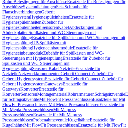
Rohre
Befestigungen für Anschlüsse
Ersatzteile für Befestigungen für
Anschlüsse
Systemdichtungen
Sets Schraube für
Flanschverbindungen
Geberit
Hygienesystem
Hygienespüleinheiten
Ersatzteile für
Hygienespüleinheiten
Zubehör für
Hygienespüleinheiten
Sensoren
Kabel
Abdeckungen und
Abdeckplatten
Spülkästen und WC-Steuerungen mit
Hygienespülung
Ersatzteile für Spülkästen und WC-Steuerungen mit
Hygienespülung
UP-Spülkästen mit
Hygienespülung
Hygieneeinbaumodule
Ersatzteile für
Hygieneeinbaumodule
Zubehör für Spülkästen und WC-
Steuerungen mit Hygienespülung
Ersatzteile für Zubehör für
Spülkästen und WC-Steuerungen mit
Hygienespülung
Sensoren
Kabel
Netzteile
Ersatzteile für
Netzteile
Netzwerkkomponenten
Geberit Connect Zubehör für
Geberit Hygienesystem
Ersatzteile für Geberit Connect Zubehör für
Geberit Hygienesystem
Gateways
Ersatzteile für
Gateways
Konverter
Ersatzteile für
Konverter
Sensoren
Montagematerial
Rohrarmaturen
Schrägsitzventile
E
für Schrägsitzventile
Mit FlowFit Pressanschlüssen
Ersatzteile für Mit
FlowFit Pressanschlüssen
Mit Mepla Pressanschlüssen
Ersatzteile für
Mit Mepla Pressanschlüssen
Mit Mapress
Pressanschlüssen
Ersatzteile für Mit Mapress
Pressanschlüssen
Probenahmeventile
Kugelhähne
Ersatzteile für
Kugelhähne
Mit FlowFit Pressanschlüssen
Ersatzteile für Mit FlowFit