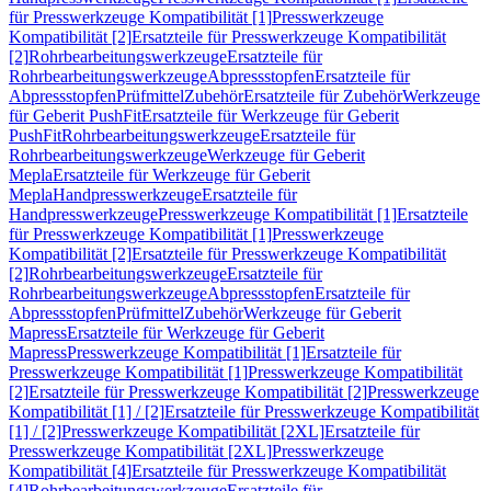
für Presswerkzeuge Kompatibilität [1]
Presswerkzeuge
Kompatibilität [2]
Ersatzteile für Presswerkzeuge Kompatibilität
[2]
Rohrbearbeitungswerkzeuge
Ersatzteile für
Rohrbearbeitungswerkzeuge
Abpressstopfen
Ersatzteile für
Abpressstopfen
Prüfmittel
Zubehör
Ersatzteile für Zubehör
Werkzeuge
für Geberit PushFit
Ersatzteile für Werkzeuge für Geberit
PushFit
Rohrbearbeitungswerkzeuge
Ersatzteile für
Rohrbearbeitungswerkzeuge
Werkzeuge für Geberit
Mepla
Ersatzteile für Werkzeuge für Geberit
Mepla
Handpresswerkzeuge
Ersatzteile für
Handpresswerkzeuge
Presswerkzeuge Kompatibilität [1]
Ersatzteile
für Presswerkzeuge Kompatibilität [1]
Presswerkzeuge
Kompatibilität [2]
Ersatzteile für Presswerkzeuge Kompatibilität
[2]
Rohrbearbeitungswerkzeuge
Ersatzteile für
Rohrbearbeitungswerkzeuge
Abpressstopfen
Ersatzteile für
Abpressstopfen
Prüfmittel
Zubehör
Werkzeuge für Geberit
Mapress
Ersatzteile für Werkzeuge für Geberit
Mapress
Presswerkzeuge Kompatibilität [1]
Ersatzteile für
Presswerkzeuge Kompatibilität [1]
Presswerkzeuge Kompatibilität
[2]
Ersatzteile für Presswerkzeuge Kompatibilität [2]
Presswerkzeuge
Kompatibilität [1] / [2]
Ersatzteile für Presswerkzeuge Kompatibilität
[1] / [2]
Presswerkzeuge Kompatibilität [2XL]
Ersatzteile für
Presswerkzeuge Kompatibilität [2XL]
Presswerkzeuge
Kompatibilität [4]
Ersatzteile für Presswerkzeuge Kompatibilität
[4]
Rohrbearbeitungswerkzeuge
Ersatzteile für