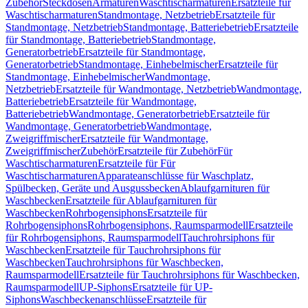
Zubehör
Steckdosen
Armaturen
Waschtischarmaturen
Ersatzteile für
Waschtischarmaturen
Standmontage, Netzbetrieb
Ersatzteile für
Standmontage, Netzbetrieb
Standmontage, Batteriebetrieb
Ersatzteile
für Standmontage, Batteriebetrieb
Standmontage,
Generatorbetrieb
Ersatzteile für Standmontage,
Generatorbetrieb
Standmontage, Einhebelmischer
Ersatzteile für
Standmontage, Einhebelmischer
Wandmontage,
Netzbetrieb
Ersatzteile für Wandmontage, Netzbetrieb
Wandmontage,
Batteriebetrieb
Ersatzteile für Wandmontage,
Batteriebetrieb
Wandmontage, Generatorbetrieb
Ersatzteile für
Wandmontage, Generatorbetrieb
Wandmontage,
Zweigriffmischer
Ersatzteile für Wandmontage,
Zweigriffmischer
Zubehör
Ersatzteile für Zubehör
Für
Waschtischarmaturen
Ersatzteile für Für
Waschtischarmaturen
Apparateanschlüsse für Waschplatz,
Spülbecken, Geräte und Ausgussbecken
Ablaufgarnituren für
Waschbecken
Ersatzteile für Ablaufgarnituren für
Waschbecken
Rohrbogensiphons
Ersatzteile für
Rohrbogensiphons
Rohrbogensiphons, Raumsparmodell
Ersatzteile
für Rohrbogensiphons, Raumsparmodell
Tauchrohrsiphons für
Waschbecken
Ersatzteile für Tauchrohrsiphons für
Waschbecken
Tauchrohrsiphons für Waschbecken,
Raumsparmodell
Ersatzteile für Tauchrohrsiphons für Waschbecken,
Raumsparmodell
UP-Siphons
Ersatzteile für UP-
Siphons
Waschbeckenanschlüsse
Ersatzteile für