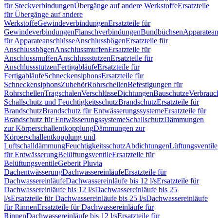
für Steckverbindungen
Übergänge auf andere Werkstoffe
Ersatzteile
für Übergänge auf andere
Werkstoffe
Gewindeverbindungen
Ersatzteile für
Gewindeverbindungen
Flanschverbindungen
Bundbüchsen
Apparatean
für Apparateanschlüsse
Anschlussbögen
Ersatzteile für
Anschlussbögen
Anschlussmuffen
Ersatzteile für
Anschlussmuffen
Anschlussstutzen
Ersatzteile für
Anschlussstutzen
Fertigabläufe
Ersatzteile für
Fertigabläufe
Schneckensiphons
Ersatzteile für
Schneckensiphons
Zubehör
Rohrschellen
Befestigungen für
Rohrschellen
Tragschalen
Verschlüsse
Dichtungen
Bauschutze
Verbrauc
Schallschutz und Feuchtigkeitsschutz
Brandschutz
Ersatzteile für
Brandschutz
Brandschutz für Entwässerungssysteme
Ersatzteile für
Brandschutz für Entwässerungssysteme
Schallschutz
Dämmungen
zur Körperschallentkopplung
Dämmungen zur
Körperschallentkopplung und
Luftschalldämmung
Feuchtigkeitsschutz
Abdichtungen
Lüftungsventile
für Entwässerung
Belüftungsventile
Ersatzteile für
Belüftungsventile
Geberit Pluvia
Dachentwässerung
Dachwassereinläufe
Ersatzteile für
Dachwassereinläufe
Dachwassereinläufe bis 12 l/s
Ersatzteile für
Dachwassereinläufe bis 12 l/s
Dachwassereinläufe bis 25
l/s
Ersatzteile für Dachwassereinläufe bis 25 l/s
Dachwassereinläufe
für Rinnen
Ersatzteile für Dachwassereinläufe für
Rinnen
Dachwassereinläufe bis 12 l/s
Ersatzteile für