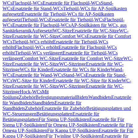
WCs
Flachspül-WCs
Ersatzteile für Flachspül-WCs
Stand-
WCs
Ersatzteile für Stand-WCs
Tiefspül-WCs für AP-Spülkasten
aufgesetzt
Ersatzteile für Tiefspül-WCs für AP-Spülkasten
aufgesetzt
Tiefspül-WCs
Ersatzteile für Tiefspül-WCs
Flachspül-
WCs
Ersatzteile für Flachspül-WCs
AP-Spülkästen für WCs, aus
Sanitärkeramik
Aufgesetzt
WC-Sitze
Ersatzteile für WC-Sitze
WC-
Sitze
Ersatzteile für WC-Sitze
Comfort WCs
Ersatzteile für Comfort
WCs
Tiefspül-WCs erhöht
Ersatzteile für Tiefspül-WCs
erhöht
Flachspül-WCs erhöht
Ersatzteile für Flachspül-WCs
erhöht
Tiefspül-WCs verlängert
Ersatzteile für Tiefspül-WCs
verlängert
Comfort WC-Sitze
Ersatzteile für Comfort WC-Sitze
WC-
Sitze
Ersatzteile für WC-Sitze
WC-Sitzringe
Ersatzteile für WC-
Sitzringe
WCs für Kinder
Ersatzteile für WCs für Kinder
Wand-
WCs
Ersatzteile für Wand-WCs
Stand-WCs
Ersatzteile für Stand-
WCs
WC-Sitze für Kinder
Ersatzteile für WC-Sitze für Kinder
WC-
Sitze
Ersatzteile für WC-Sitze
WC-Sitzringe
Ersatzteile für WC-
Sitzringe
Hock-WCs
Mit
Spülung
Zubehör
Befestigungsmaterial
Bidets
Wandbidets
Ersatzteile
für Wandbidets
Standbidets
Ersatzteile für
Standbidets
Zubehör
Ersatzteile für Zubehör
Betätigungsplatten und
WC-Steuerungen
Betätigungsplatten
Ersatzteile für
Betätigungsplatten
Für Sigma UP-Spülkästen
Ersatzteile für Für
Sigma UP-Spülkästen
Für Omega UP-Spülkästen
Ersatzteile für Für
Omega UP-Spülkästen
Für Kappa UP-Spülkästen
Ersatzteile für Für
Kappa UP-Spülkästen
Für Twinline UP-Spülkästen
Ersatzteile für