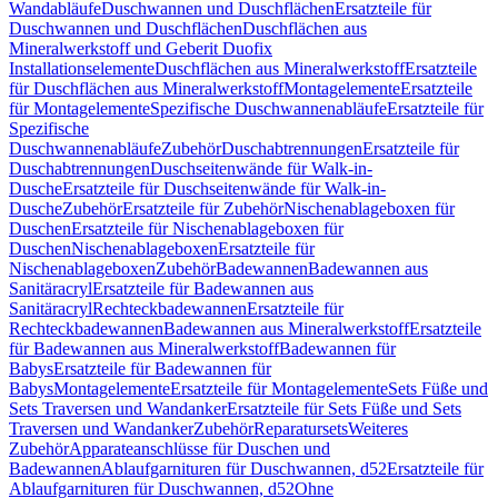
Wandabläufe
Duschwannen und Duschflächen
Ersatzteile für
Duschwannen und Duschflächen
Duschflächen aus
Mineralwerkstoff und Geberit Duofix
Installationselemente
Duschflächen aus Mineralwerkstoff
Ersatzteile
für Duschflächen aus Mineralwerkstoff
Montagelemente
Ersatzteile
für Montagelemente
Spezifische Duschwannenabläufe
Ersatzteile für
Spezifische
Duschwannenabläufe
Zubehör
Duschabtrennungen
Ersatzteile für
Duschabtrennungen
Duschseitenwände für Walk-in-
Dusche
Ersatzteile für Duschseitenwände für Walk-in-
Dusche
Zubehör
Ersatzteile für Zubehör
Nischenablageboxen für
Duschen
Ersatzteile für Nischenablageboxen für
Duschen
Nischenablageboxen
Ersatzteile für
Nischenablageboxen
Zubehör
Badewannen
Badewannen aus
Sanitäracryl
Ersatzteile für Badewannen aus
Sanitäracryl
Rechteckbadewannen
Ersatzteile für
Rechteckbadewannen
Badewannen aus Mineralwerkstoff
Ersatzteile
für Badewannen aus Mineralwerkstoff
Badewannen für
Babys
Ersatzteile für Badewannen für
Babys
Montagelemente
Ersatzteile für Montagelemente
Sets Füße und
Sets Traversen und Wandanker
Ersatzteile für Sets Füße und Sets
Traversen und Wandanker
Zubehör
Reparatursets
Weiteres
Zubehör
Apparateanschlüsse für Duschen und
Badewannen
Ablaufgarnituren für Duschwannen, d52
Ersatzteile für
Ablaufgarnituren für Duschwannen, d52
Ohne