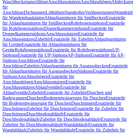
Waschbeckenanschlüsse
Anschlussstutzen
Anschlussbögen
Abdeckung
für
Anschlüsse
Dichtungen
Löthülsen
Standrohre
Verlängerungen
Wandeinb
für Wandeinbaukästen
Ablaufgarnituren für Spülbecken
Ersatzteile
für Ablaufgarnituren für Spülbecken
Rohrbogensiphons
Ersatzteile
für Rohrbogensiphons
Doppelkammersiphons
Ersatzteile für
Doppelkammersiphons
Anschlussstutzen
Ersatzteile für
Anschlussstutzen
Zubehör
Ersatzteile für Zubehör
Ablaufgarnituren
für Geräte
Ersatzteile für Ablaufgarnituren für
Geräte
Rohrbogensiphons
Ersatzteile für Rohrbogensiphons
UP-
Siphons
Ersatzteile für UP-Siphons
AP-Siphons
Ersatzteile für AP-
Siphons
Anschlüsse
Ersatzteile für
Anschlüsse
Zubehör
Ablaufgarnituren für Ausgussbecken
Ersatzteile
für Ablaufgarnituren für Ausgussbecken
Siphons
Ersatzteile für
Siphons
Anschlussbögen
Ersatzteile für
Anschlussbögen
Anschlussstutzen
Ersatzteile für
Anschlussstutzen
Ablaufventile
Ersatzteile für
Ablaufventile
Zubehör
Ersatzteile für Zubehör
Duschen und
Badewannen
Duschen
Bodenentwässerung für Duschen
Ersatzteile
für Bodenentwässerung für Duschen
Duschrinnen
Ersatzteile für
Duschrinnen
Zubehör für Duschrinnen
Ersatzteile für Zubehör für
Duschrinnen
Duschbodenabläufe
Ersatzteile für
Duschbodenabläufe
Zubehör für Duschbodenabläufe
Ersatzteile für
Zubehör für Duschbodenabläufe
Wandabläufe
Ersatzteile für
Wandabläufe
Zubehör für Wandabläufe
Ersatzteile für Zubehör für