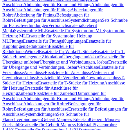
Anschlüsse
Abdichtungen für Rohre und Fittings
Abdichtungen für
Anschlüsse
Abdichtungen für Fittings
Abdeckungen für
Rohre
Abdeckung für Fittings
Befestigungen für
Rohre
Befestigungen für Anschlüsse
Systemdichtungen
Sets Schraube
für Flanschverbindungen
Verbrauchsmaterial
Geberit
Mepla
Systemrohre ML
Ersatzteile für Systemrohre ML
Systemrohre
Heizung ML
Ersatzteile für Systemrohre Heizung
ML
Fittings
Ersatzteile für Fittings
Kupplungen
Ersatzteile für
Kupplungen
Reduktionen
Ersatzteile für
Reduktionen
Winkel
Ersatzteile für Winkel
T-Stücke
Ersatzteile für T-
Stücke
Innenliegende Zirkulation
Übergänge unlösbar
Ersatzteile für
Übergänge unlösbar
Übergänge und Verbindungen, lösbar
Ersatzteile
für Übergänge und Verbindungen, lösbar
Verschlüsse
Ersatzteile für
Verschlüsse
Anschlüsse
Ersatzteile für Anschlüsse
Verteiler mit
Gewindeanschluss
Ersatzteile für Verteiler mit Gewindeanschluss
T-
Stücke für Heizung
Ersatzteile für T-Stücke für Heizung
Anschlüsse
für Heizung
Ersatzteile für Anschlüsse für
Heizung
Zubehör
Ersatzteile für Zubehör
Dämmungen für
Anschlüsse
Abdichtungen für Rohre und Fittings
Abdichtungen für
Anschlüsse
Abdeckungen für Rohre
Befestigungen für
Rohre
Befestigungen für Anschlüsse
Ersatzteile für Befestigungen für
Anschlüsse
Systemdichtungen
Sets Schraube für
Flanschverbindungen
Geberit Mapress Edelstahl
Geberit Mapress
Edelstahl
Ersatzteile für Geberit Mapress Edelstahl
Systemrohre
1.4401
Ersatzteile für Systemrohre 1.4401
Systemrohre