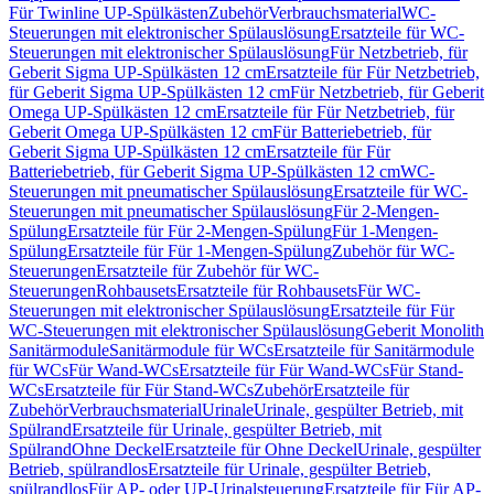
Für Twinline UP-Spülkästen
Zubehör
Verbrauchsmaterial
WC-
Steuerungen mit elektronischer Spülauslösung
Ersatzteile für WC-
Steuerungen mit elektronischer Spülauslösung
Für Netzbetrieb, für
Geberit Sigma UP-Spülkästen 12 cm
Ersatzteile für Für Netzbetrieb,
für Geberit Sigma UP-Spülkästen 12 cm
Für Netzbetrieb, für Geberit
Omega UP-Spülkästen 12 cm
Ersatzteile für Für Netzbetrieb, für
Geberit Omega UP-Spülkästen 12 cm
Für Batteriebetrieb, für
Geberit Sigma UP-Spülkästen 12 cm
Ersatzteile für Für
Batteriebetrieb, für Geberit Sigma UP-Spülkästen 12 cm
WC-
Steuerungen mit pneumatischer Spülauslösung
Ersatzteile für WC-
Steuerungen mit pneumatischer Spülauslösung
Für 2-Mengen-
Spülung
Ersatzteile für Für 2-Mengen-Spülung
Für 1-Mengen-
Spülung
Ersatzteile für Für 1-Mengen-Spülung
Zubehör für WC-
Steuerungen
Ersatzteile für Zubehör für WC-
Steuerungen
Rohbausets
Ersatzteile für Rohbausets
Für WC-
Steuerungen mit elektronischer Spülauslösung
Ersatzteile für Für
WC-Steuerungen mit elektronischer Spülauslösung
Geberit Monolith
Sanitärmodule
Sanitärmodule für WCs
Ersatzteile für Sanitärmodule
für WCs
Für Wand-WCs
Ersatzteile für Für Wand-WCs
Für Stand-
WCs
Ersatzteile für Für Stand-WCs
Zubehör
Ersatzteile für
Zubehör
Verbrauchsmaterial
Urinale
Urinale, gespülter Betrieb, mit
Spülrand
Ersatzteile für Urinale, gespülter Betrieb, mit
Spülrand
Ohne Deckel
Ersatzteile für Ohne Deckel
Urinale, gespülter
Betrieb, spülrandlos
Ersatzteile für Urinale, gespülter Betrieb,
spülrandlos
Für AP- oder UP-Urinalsteuerung
Ersatzteile für Für AP-