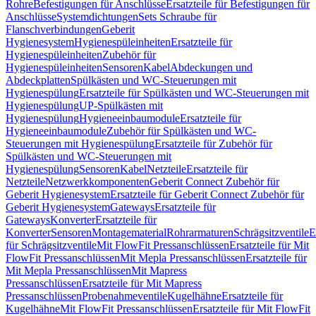
Rohre
Befestigungen für Anschlüsse
Ersatzteile für Befestigungen für
Anschlüsse
Systemdichtungen
Sets Schraube für
Flanschverbindungen
Geberit
Hygienesystem
Hygienespüleinheiten
Ersatzteile für
Hygienespüleinheiten
Zubehör für
Hygienespüleinheiten
Sensoren
Kabel
Abdeckungen und
Abdeckplatten
Spülkästen und WC-Steuerungen mit
Hygienespülung
Ersatzteile für Spülkästen und WC-Steuerungen mit
Hygienespülung
UP-Spülkästen mit
Hygienespülung
Hygieneeinbaumodule
Ersatzteile für
Hygieneeinbaumodule
Zubehör für Spülkästen und WC-
Steuerungen mit Hygienespülung
Ersatzteile für Zubehör für
Spülkästen und WC-Steuerungen mit
Hygienespülung
Sensoren
Kabel
Netzteile
Ersatzteile für
Netzteile
Netzwerkkomponenten
Geberit Connect Zubehör für
Geberit Hygienesystem
Ersatzteile für Geberit Connect Zubehör für
Geberit Hygienesystem
Gateways
Ersatzteile für
Gateways
Konverter
Ersatzteile für
Konverter
Sensoren
Montagematerial
Rohrarmaturen
Schrägsitzventile
E
für Schrägsitzventile
Mit FlowFit Pressanschlüssen
Ersatzteile für Mit
FlowFit Pressanschlüssen
Mit Mepla Pressanschlüssen
Ersatzteile für
Mit Mepla Pressanschlüssen
Mit Mapress
Pressanschlüssen
Ersatzteile für Mit Mapress
Pressanschlüssen
Probenahmeventile
Kugelhähne
Ersatzteile für
Kugelhähne
Mit FlowFit Pressanschlüssen
Ersatzteile für Mit FlowFit