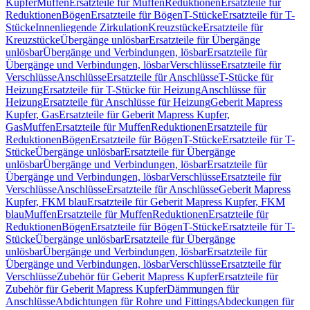
Kupfer
Muffen
Ersatzteile für Muffen
Reduktionen
Ersatzteile für
Reduktionen
Bögen
Ersatzteile für Bögen
T-Stücke
Ersatzteile für T-
Stücke
Innenliegende Zirkulation
Kreuzstücke
Ersatzteile für
Kreuzstücke
Übergänge unlösbar
Ersatzteile für Übergänge
unlösbar
Übergänge und Verbindungen, lösbar
Ersatzteile für
Übergänge und Verbindungen, lösbar
Verschlüsse
Ersatzteile für
Verschlüsse
Anschlüsse
Ersatzteile für Anschlüsse
T-Stücke für
Heizung
Ersatzteile für T-Stücke für Heizung
Anschlüsse für
Heizung
Ersatzteile für Anschlüsse für Heizung
Geberit Mapress
Kupfer, Gas
Ersatzteile für Geberit Mapress Kupfer,
Gas
Muffen
Ersatzteile für Muffen
Reduktionen
Ersatzteile für
Reduktionen
Bögen
Ersatzteile für Bögen
T-Stücke
Ersatzteile für T-
Stücke
Übergänge unlösbar
Ersatzteile für Übergänge
unlösbar
Übergänge und Verbindungen, lösbar
Ersatzteile für
Übergänge und Verbindungen, lösbar
Verschlüsse
Ersatzteile für
Verschlüsse
Anschlüsse
Ersatzteile für Anschlüsse
Geberit Mapress
Kupfer, FKM blau
Ersatzteile für Geberit Mapress Kupfer, FKM
blau
Muffen
Ersatzteile für Muffen
Reduktionen
Ersatzteile für
Reduktionen
Bögen
Ersatzteile für Bögen
T-Stücke
Ersatzteile für T-
Stücke
Übergänge unlösbar
Ersatzteile für Übergänge
unlösbar
Übergänge und Verbindungen, lösbar
Ersatzteile für
Übergänge und Verbindungen, lösbar
Verschlüsse
Ersatzteile für
Verschlüsse
Zubehör für Geberit Mapress Kupfer
Ersatzteile für
Zubehör für Geberit Mapress Kupfer
Dämmungen für
Anschlüsse
Abdichtungen für Rohre und Fittings
Abdeckungen für