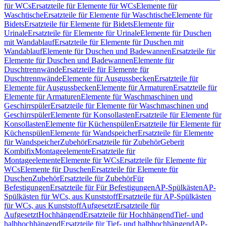
für WCs
Ersatzteile für Elemente für WCs
Elemente für
Waschtische
Ersatzteile für Elemente für Waschtische
Elemente für
Bidets
Ersatzteile für Elemente für Bidets
Elemente für
Urinale
Ersatzteile für Elemente für Urinale
Elemente für Duschen
mit Wandablauf
Ersatzteile für Elemente für Duschen mit
Wandablauf
Elemente für Duschen und Badewannen
Ersatzteile für
Elemente für Duschen und Badewannen
Elemente für
Duschtrennwände
Ersatzteile für Elemente für
Duschtrennwände
Elemente für Ausgussbecken
Ersatzteile für
Elemente für Ausgussbecken
Elemente für Armaturen
Ersatzteile für
Elemente für Armaturen
Elemente für Waschmaschinen und
Geschirrspüler
Ersatzteile für Elemente für Waschmaschinen und
Geschirrspüler
Elemente für Konsollasten
Ersatzteile für Elemente für
Konsollasten
Elemente für Küchenspülen
Ersatzteile für Elemente für
Küchenspülen
Elemente für Wandspeicher
Ersatzteile für Elemente
für Wandspeicher
Zubehör
Ersatzteile für Zubehör
Geberit
Kombifix
Montageelemente
Ersatzteile für
Montageelemente
Elemente für WCs
Ersatzteile für Elemente für
WCs
Elemente für Duschen
Ersatzteile für Elemente für
Duschen
Zubehör
Ersatzteile für Zubehör
Für
Befestigungen
Ersatzteile für Für Befestigungen
AP-Spülkästen
AP-
Spülkästen für WCs, aus Kunststoff
Ersatzteile für AP-Spülkästen
für WCs, aus Kunststoff
Aufgesetzt
Ersatzteile für
Aufgesetzt
Hochhängend
Ersatzteile für Hochhängend
Tief- und
halbhochhängend
Ersatzteile für Tief- und halbhochhängend
AP-