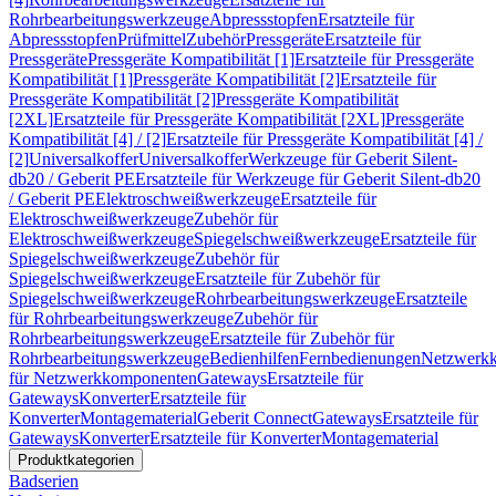
Rohrbearbeitungswerkzeuge
Abpressstopfen
Ersatzteile für
Abpressstopfen
Prüfmittel
Zubehör
Pressgeräte
Ersatzteile für
Pressgeräte
Pressgeräte Kompatibilität [1]
Ersatzteile für Pressgeräte
Kompatibilität [1]
Pressgeräte Kompatibilität [2]
Ersatzteile für
Pressgeräte Kompatibilität [2]
Pressgeräte Kompatibilität
[2XL]
Ersatzteile für Pressgeräte Kompatibilität [2XL]
Pressgeräte
Kompatibilität [4] / [2]
Ersatzteile für Pressgeräte Kompatibilität [4] /
[2]
Universalkoffer
Universalkoffer
Werkzeuge für Geberit Silent-
db20 / Geberit PE
Ersatzteile für Werkzeuge für Geberit Silent-db20
/ Geberit PE
Elektroschweißwerkzeuge
Ersatzteile für
Elektroschweißwerkzeuge
Zubehör für
Elektroschweißwerkzeuge
Spiegelschweißwerkzeuge
Ersatzteile für
Spiegelschweißwerkzeuge
Zubehör für
Spiegelschweißwerkzeuge
Ersatzteile für Zubehör für
Spiegelschweißwerkzeuge
Rohrbearbeitungswerkzeuge
Ersatzteile
für Rohrbearbeitungswerkzeuge
Zubehör für
Rohrbearbeitungswerkzeuge
Ersatzteile für Zubehör für
Rohrbearbeitungswerkzeuge
Bedienhilfen
Fernbedienungen
Netzwerk
für Netzwerkkomponenten
Gateways
Ersatzteile für
Gateways
Konverter
Ersatzteile für
Konverter
Montagematerial
Geberit Connect
Gateways
Ersatzteile für
Gateways
Konverter
Ersatzteile für Konverter
Montagematerial
Produktkategorien
Badserien