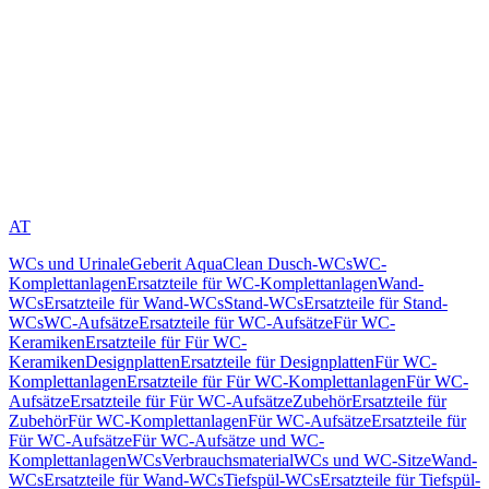
AT
WCs und Urinale
Geberit AquaClean Dusch-WCs
WC-
Komplettanlagen
Ersatzteile für WC-Komplettanlagen
Wand-
WCs
Ersatzteile für Wand-WCs
Stand-WCs
Ersatzteile für Stand-
WCs
WC-Aufsätze
Ersatzteile für WC-Aufsätze
Für WC-
Keramiken
Ersatzteile für Für WC-
Keramiken
Designplatten
Ersatzteile für Designplatten
Für WC-
Komplettanlagen
Ersatzteile für Für WC-Komplettanlagen
Für WC-
Aufsätze
Ersatzteile für Für WC-Aufsätze
Zubehör
Ersatzteile für
Zubehör
Für WC-Komplettanlagen
Für WC-Aufsätze
Ersatzteile für
Für WC-Aufsätze
Für WC-Aufsätze und WC-
Komplettanlagen
WCs
Verbrauchsmaterial
WCs und WC-Sitze
Wand-
WCs
Ersatzteile für Wand-WCs
Tiefspül-WCs
Ersatzteile für Tiefspül-