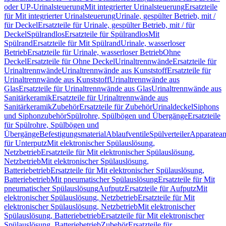
oder UP-Urinalsteuerung
Mit integrierter Urinalsteuerung
Ersatzteile
für Mit integrierter Urinalsteuerung
Urinale, gespülter Betrieb, mit /
für Deckel
Ersatzteile für Urinale, gespülter Betrieb, mit / für
Deckel
Spülrandlos
Ersatzteile für Spülrandlos
Mit
Spülrand
Ersatzteile für Mit Spülrand
Urinale, wasserloser
Betrieb
Ersatzteile für Urinale, wasserloser Betrieb
Ohne
Deckel
Ersatzteile für Ohne Deckel
Urinaltrennwände
Ersatzteile für
Urinaltrennwände
Urinaltrennwände aus Kunststoff
Ersatzteile für
Urinaltrennwände aus Kunststoff
Urinaltrennwände aus
Glas
Ersatzteile für Urinaltrennwände aus Glas
Urinaltrennwände aus
Sanitärkeramik
Ersatzteile für Urinaltrennwände aus
Sanitärkeramik
Zubehör
Ersatzteile für Zubehör
Urinaldeckel
Siphons
und Siphonzubehör
Spülrohre, Spülbögen und Übergänge
Ersatzteile
für Spülrohre, Spülbögen und
Übergänge
Befestigungsmaterial
Ablaufventile
Spülverteiler
Apparatean
für Unterputz
Mit elektronischer Spülauslösung,
Netzbetrieb
Ersatzteile für Mit elektronischer Spülauslösung,
Netzbetrieb
Mit elektronischer Spülauslösung,
Batteriebetrieb
Ersatzteile für Mit elektronischer Spülauslösung,
Batteriebetrieb
Mit pneumatischer Spülauslösung
Ersatzteile für Mit
pneumatischer Spülauslösung
Aufputz
Ersatzteile für Aufputz
Mit
elektronischer Spülauslösung, Netzbetrieb
Ersatzteile für Mit
elektronischer Spülauslösung, Netzbetrieb
Mit elektronischer
Spülauslösung, Batteriebetrieb
Ersatzteile für Mit elektronischer
Spülauslösung, Batteriebetrieb
Zubehör
Ersatzteile für