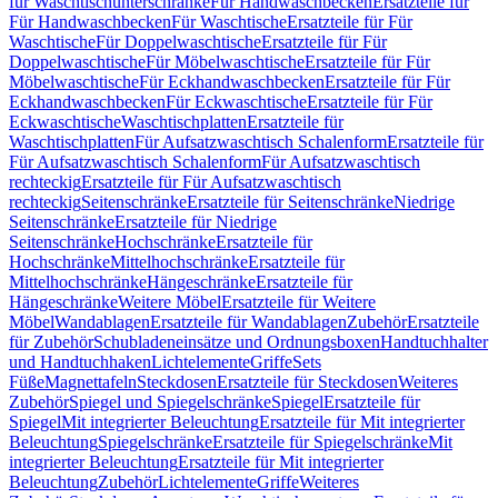
für Waschtischunterschränke
Für Handwaschbecken
Ersatzteile für
Für Handwaschbecken
Für Waschtische
Ersatzteile für Für
Waschtische
Für Doppelwaschtische
Ersatzteile für Für
Doppelwaschtische
Für Möbelwaschtische
Ersatzteile für Für
Möbelwaschtische
Für Eckhandwaschbecken
Ersatzteile für Für
Eckhandwaschbecken
Für Eckwaschtische
Ersatzteile für Für
Eckwaschtische
Waschtischplatten
Ersatzteile für
Waschtischplatten
Für Aufsatzwaschtisch Schalenform
Ersatzteile für
Für Aufsatzwaschtisch Schalenform
Für Aufsatzwaschtisch
rechteckig
Ersatzteile für Für Aufsatzwaschtisch
rechteckig
Seitenschränke
Ersatzteile für Seitenschränke
Niedrige
Seitenschränke
Ersatzteile für Niedrige
Seitenschränke
Hochschränke
Ersatzteile für
Hochschränke
Mittelhochschränke
Ersatzteile für
Mittelhochschränke
Hängeschränke
Ersatzteile für
Hängeschränke
Weitere Möbel
Ersatzteile für Weitere
Möbel
Wandablagen
Ersatzteile für Wandablagen
Zubehör
Ersatzteile
für Zubehör
Schubladeneinsätze und Ordnungsboxen
Handtuchhalter
und Handtuchhaken
Lichtelemente
Griffe
Sets
Füße
Magnettafeln
Steckdosen
Ersatzteile für Steckdosen
Weiteres
Zubehör
Spiegel und Spiegelschränke
Spiegel
Ersatzteile für
Spiegel
Mit integrierter Beleuchtung
Ersatzteile für Mit integrierter
Beleuchtung
Spiegelschränke
Ersatzteile für Spiegelschränke
Mit
integrierter Beleuchtung
Ersatzteile für Mit integrierter
Beleuchtung
Zubehör
Lichtelemente
Griffe
Weiteres