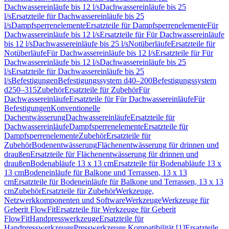
Dachwassereinläufe bis 12 l/s
Dachwassereinläufe bis 25
l/s
Ersatzteile für Dachwassereinläufe bis 25
l/s
Dampfsperrenelemente
Ersatzteile für Dampfsperrenelemente
Für
Dachwassereinläufe bis 12 l/s
Ersatzteile für Für Dachwassereinläufe
bis 12 l/s
Dachwassereinläufe bis 25 l/s
Notüberläufe
Ersatzteile für
Notüberläufe
Für Dachwassereinläufe bis 12 l/s
Ersatzteile für Für
Dachwassereinläufe bis 12 l/s
Dachwassereinläufe bis 25
l/s
Ersatzteile für Dachwassereinläufe bis 25
l/s
Befestigungen
Befestigungssystem d40–200
Befestigungssystem
d250–315
Zubehör
Ersatzteile für Zubehör
Für
Dachwassereinläufe
Ersatzteile für Für Dachwassereinläufe
Für
Befestigungen
Konventionelle
Dachentwässerung
Dachwassereinläufe
Ersatzteile für
Dachwassereinläufe
Dampfsperrenelemente
Ersatzteile für
Dampfsperrenelemente
Zubehör
Ersatzteile für
Zubehör
Bodenentwässerung
Flächenentwässerung für drinnen und
draußen
Ersatzteile für Flächenentwässerung für drinnen und
draußen
Bodenabläufe 13 x 13 cm
Ersatzteile für Bodenabläufe 13 x
13 cm
Bodeneinläufe für Balkone und Terrassen, 13 x 13
cm
Ersatzteile für Bodeneinläufe für Balkone und Terrassen, 13 x 13
cm
Zubehör
Ersatzteile für Zubehör
Werkzeuge,
Netzwerkkomponenten und Software
Werkzeuge
Werkzeuge für
Geberit FlowFit
Ersatzteile für Werkzeuge für Geberit
FlowFit
Handpresswerkzeuge
Ersatzteile für
Handpresswerkzeuge
Presswerkzeuge Kompatibilität [1]
Ersatzteile