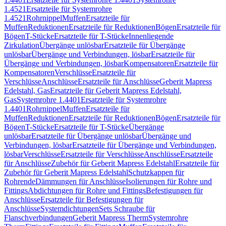
1.4521
Ersatzteile für Systemrohre
1.4521
Rohrnippel
Muffen
Ersatzteile für
Muffen
Reduktionen
Ersatzteile für Reduktionen
Bögen
Ersatzteile für
Bögen
T-Stücke
Ersatzteile für T-Stücke
Innenliegende
Zirkulation
Übergänge unlösbar
Ersatzteile für Übergänge
unlösbar
Übergänge und Verbindungen, lösbar
Ersatzteile für
Übergänge und Verbindungen, lösbar
Kompensatoren
Ersatzteile für
Kompensatoren
Verschlüsse
Ersatzteile für
Verschlüsse
Anschlüsse
Ersatzteile für Anschlüsse
Geberit Mapress
Edelstahl, Gas
Ersatzteile für Geberit Mapress Edelstahl,
Gas
Systemrohre 1.4401
Ersatzteile für Systemrohre
1.4401
Rohrnippel
Muffen
Ersatzteile für
Muffen
Reduktionen
Ersatzteile für Reduktionen
Bögen
Ersatzteile für
Bögen
T-Stücke
Ersatzteile für T-Stücke
Übergänge
unlösbar
Ersatzteile für Übergänge unlösbar
Übergänge und
Verbindungen, lösbar
Ersatzteile für Übergänge und Verbindungen,
lösbar
Verschlüsse
Ersatzteile für Verschlüsse
Anschlüsse
Ersatzteile
für Anschlüsse
Zubehör für Geberit Mapress Edelstahl
Ersatzteile für
Zubehör für Geberit Mapress Edelstahl
Schutzkappen für
Rohrende
Dämmungen für Anschlüsse
Isolierungen für Rohre und
Fittings
Abdichtungen für Rohre und Fittings
Befestigungen für
Anschlüsse
Ersatzteile für Befestigungen für
Anschlüsse
Systemdichtungen
Sets Schraube für
Flanschverbindungen
Geberit Mapress Therm
Systemrohre