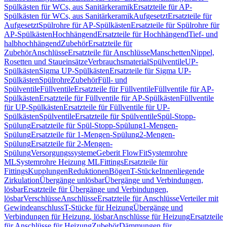
Spülkästen für WCs, aus Sanitärkeramik
Ersatzteile für AP-
Spülkästen für WCs, aus Sanitärkeramik
Aufgesetzt
Ersatzteile für
Aufgesetzt
Spülrohre für AP-Spülkästen
Ersatzteile für Spülrohre für
AP-Spülkästen
Hochhängend
Ersatzteile für Hochhängend
Tief- und
halbhochhängend
Zubehör
Ersatzteile für
Zubehör
Anschlüsse
Ersatzteile für Anschlüsse
Manschetten
Nippel,
Rosetten und Staueinsätze
Verbrauchsmaterial
Spülventile
UP-
Spülkästen
Sigma UP-Spülkästen
Ersatzteile für Sigma UP-
Spülkästen
Spülrohre
Zubehör
Füll- und
Spülventile
Füllventile
Ersatzteile für Füllventile
Füllventile für AP-
Spülkästen
Ersatzteile für Füllventile für AP-Spülkästen
Füllventile
für UP-Spülkästen
Ersatzteile für Füllventile für UP-
Spülkästen
Spülventile
Ersatzteile für Spülventile
Spül-Stopp-
Spülung
Ersatzteile für Spül-Stopp-Spülung
1-Mengen-
Spülung
Ersatzteile für 1-Mengen-Spülung
2-Mengen-
Spülung
Ersatzteile für 2-Mengen-
Spülung
Versorgungssysteme
Geberit FlowFit
Systemrohre
ML
Systemrohre Heizung ML
Fittings
Ersatzteile für
Fittings
Kupplungen
Reduktionen
Bögen
T-Stücke
Innenliegende
Zirkulation
Übergänge unlösbar
Übergänge und Verbindungen,
lösbar
Ersatzteile für Übergänge und Verbindungen,
lösbar
Verschlüsse
Anschlüsse
Ersatzteile für Anschlüsse
Verteiler mit
Gewindeanschluss
T-Stücke für Heizung
Übergänge und
Verbindungen für Heizung, lösbar
Anschlüsse für Heizung
Ersatzteile
für Anschlüsse für Heizung
Zubehör
Dämmungen für