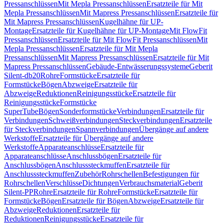
Pressanschlüssen
Mit Mepla Pressanschlüssen
Ersatzteile für Mit
Mepla Pressanschlüssen
Mit Mapress Pressanschlüssen
Ersatzteile für
Mit Mapress Pressanschlüssen
Kugelhähne für UP-
Montage
Ersatzteile für Kugelhähne für UP-Montage
Mit FlowFit
Pressanschlüssen
Ersatzteile für Mit FlowFit Pressanschlüssen
Mit
Mepla Pressanschlüssen
Ersatzteile für Mit Mepla
Pressanschlüssen
Mit Mapress Pressanschlüssen
Ersatzteile für Mit
Mapress Pressanschlüssen
Gebäude-Entwässerungssysteme
Geberit
Silent-db20
Rohre
Formstücke
Ersatzteile für
Formstücke
Bögen
Abzweige
Ersatzteile für
Abzweige
Reduktionen
Reinigungsstücke
Ersatzteile für
Reinigungsstücke
Formstücke
SuperTube
Bögen
Sonderformstücke
Verbindungen
Ersatzteile für
Verbindungen
Schweißverbindungen
Steckverbindungen
Ersatzteile
für Steckverbindungen
Spannverbindungen
Übergänge auf andere
Werkstoffe
Ersatzteile für Übergänge auf andere
Werkstoffe
Apparateanschlüsse
Ersatzteile für
Apparateanschlüsse
Anschlussbögen
Ersatzteile für
Anschlussbögen
Anschlusssteckmuffen
Ersatzteile für
Anschlusssteckmuffen
Zubehör
Rohrschellen
Befestigungen für
Rohrschellen
Verschlüsse
Dichtungen
Verbrauchsmaterial
Geberit
Silent-PP
Rohre
Ersatzteile für Rohre
Formstücke
Ersatzteile für
Formstücke
Bögen
Ersatzteile für Bögen
Abzweige
Ersatzteile für
Abzweige
Reduktionen
Ersatzteile für
Reduktionen
Reinigungsstücke
Ersatzteile für