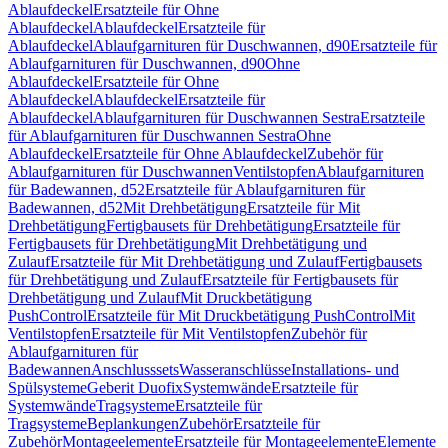
Ablaufdeckel
Ersatzteile für Ohne
Ablaufdeckel
Ablaufdeckel
Ersatzteile für
Ablaufdeckel
Ablaufgarnituren für Duschwannen, d90
Ersatzteile für
Ablaufgarnituren für Duschwannen, d90
Ohne
Ablaufdeckel
Ersatzteile für Ohne
Ablaufdeckel
Ablaufdeckel
Ersatzteile für
Ablaufdeckel
Ablaufgarnituren für Duschwannen Sestra
Ersatzteile
für Ablaufgarnituren für Duschwannen Sestra
Ohne
Ablaufdeckel
Ersatzteile für Ohne Ablaufdeckel
Zubehör für
Ablaufgarnituren für Duschwannen
Ventilstopfen
Ablaufgarnituren
für Badewannen, d52
Ersatzteile für Ablaufgarnituren für
Badewannen, d52
Mit Drehbetätigung
Ersatzteile für Mit
Drehbetätigung
Fertigbausets für Drehbetätigung
Ersatzteile für
Fertigbausets für Drehbetätigung
Mit Drehbetätigung und
Zulauf
Ersatzteile für Mit Drehbetätigung und Zulauf
Fertigbausets
für Drehbetätigung und Zulauf
Ersatzteile für Fertigbausets für
Drehbetätigung und Zulauf
Mit Druckbetätigung
PushControl
Ersatzteile für Mit Druckbetätigung PushControl
Mit
Ventilstopfen
Ersatzteile für Mit Ventilstopfen
Zubehör für
Ablaufgarnituren für
Badewannen
Anschlusssets
Wasseranschlüsse
Installations- und
Spülsysteme
Geberit Duofix
Systemwände
Ersatzteile für
Systemwände
Tragsysteme
Ersatzteile für
Tragsysteme
Beplankungen
Zubehör
Ersatzteile für
Zubehör
Montageelemente
Ersatzteile für Montageelemente
Elemente