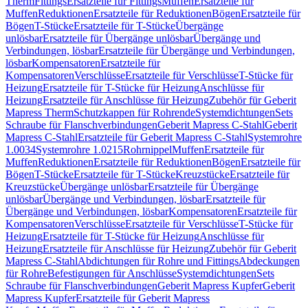
Therm
Fittings
Ersatzteile für Fittings
Muffen
Ersatzteile für
Muffen
Reduktionen
Ersatzteile für Reduktionen
Bögen
Ersatzteile für
Bögen
T-Stücke
Ersatzteile für T-Stücke
Übergänge
unlösbar
Ersatzteile für Übergänge unlösbar
Übergänge und
Verbindungen, lösbar
Ersatzteile für Übergänge und Verbindungen,
lösbar
Kompensatoren
Ersatzteile für
Kompensatoren
Verschlüsse
Ersatzteile für Verschlüsse
T-Stücke für
Heizung
Ersatzteile für T-Stücke für Heizung
Anschlüsse für
Heizung
Ersatzteile für Anschlüsse für Heizung
Zubehör für Geberit
Mapress Therm
Schutzkappen für Rohrende
Systemdichtungen
Sets
Schraube für Flanschverbindungen
Geberit Mapress C-Stahl
Geberit
Mapress C-Stahl
Ersatzteile für Geberit Mapress C-Stahl
Systemrohre
1.0034
Systemrohre 1.0215
Rohrnippel
Muffen
Ersatzteile für
Muffen
Reduktionen
Ersatzteile für Reduktionen
Bögen
Ersatzteile für
Bögen
T-Stücke
Ersatzteile für T-Stücke
Kreuzstücke
Ersatzteile für
Kreuzstücke
Übergänge unlösbar
Ersatzteile für Übergänge
unlösbar
Übergänge und Verbindungen, lösbar
Ersatzteile für
Übergänge und Verbindungen, lösbar
Kompensatoren
Ersatzteile für
Kompensatoren
Verschlüsse
Ersatzteile für Verschlüsse
T-Stücke für
Heizung
Ersatzteile für T-Stücke für Heizung
Anschlüsse für
Heizung
Ersatzteile für Anschlüsse für Heizung
Zubehör für Geberit
Mapress C-Stahl
Abdichtungen für Rohre und Fittings
Abdeckungen
für Rohre
Befestigungen für Anschlüsse
Systemdichtungen
Sets
Schraube für Flanschverbindungen
Geberit Mapress Kupfer
Geberit
Mapress Kupfer
Ersatzteile für Geberit Mapress