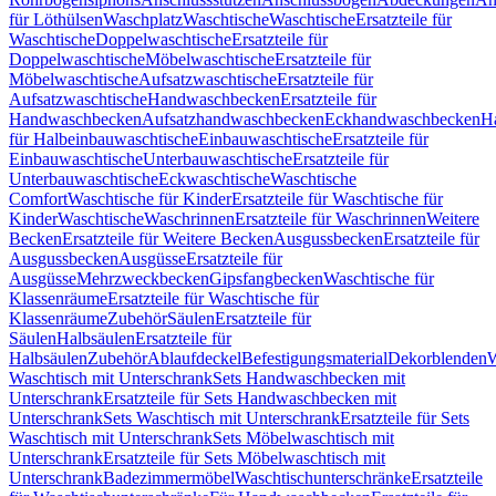
für Löthülsen
Waschplatz
Waschtische
Waschtische
Ersatzteile für
Waschtische
Doppelwaschtische
Ersatzteile für
Doppelwaschtische
Möbelwaschtische
Ersatzteile für
Möbelwaschtische
Aufsatzwaschtische
Ersatzteile für
Aufsatzwaschtische
Handwaschbecken
Ersatzteile für
Handwaschbecken
Aufsatzhandwaschbecken
Eckhandwaschbecken
H
für Halbeinbauwaschtische
Einbauwaschtische
Ersatzteile für
Einbauwaschtische
Unterbauwaschtische
Ersatzteile für
Unterbauwaschtische
Eckwaschtische
Waschtische
Comfort
Waschtische für Kinder
Ersatzteile für Waschtische für
Kinder
Waschtische
Waschrinnen
Ersatzteile für Waschrinnen
Weitere
Becken
Ersatzteile für Weitere Becken
Ausgussbecken
Ersatzteile für
Ausgussbecken
Ausgüsse
Ersatzteile für
Ausgüsse
Mehrzweckbecken
Gipsfangbecken
Waschtische für
Klassenräume
Ersatzteile für Waschtische für
Klassenräume
Zubehör
Säulen
Ersatzteile für
Säulen
Halbsäulen
Ersatzteile für
Halbsäulen
Zubehör
Ablaufdeckel
Befestigungsmaterial
Dekorblenden
W
Waschtisch mit Unterschrank
Sets Handwaschbecken mit
Unterschrank
Ersatzteile für Sets Handwaschbecken mit
Unterschrank
Sets Waschtisch mit Unterschrank
Ersatzteile für Sets
Waschtisch mit Unterschrank
Sets Möbelwaschtisch mit
Unterschrank
Ersatzteile für Sets Möbelwaschtisch mit
Unterschrank
Badezimmermöbel
Waschtischunterschränke
Ersatzteile