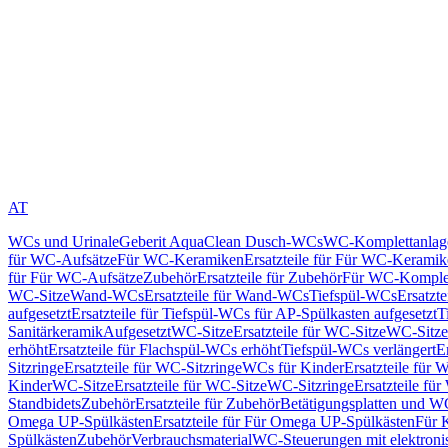
AT
WCs und Urinale
Geberit AquaClean Dusch-WCs
WC-Komplettanlag
für WC-Aufsätze
Für WC-Keramiken
Ersatzteile für Für WC-Kerami
für Für WC-Aufsätze
Zubehör
Ersatzteile für Zubehör
Für WC-Komplet
WC-Sitze
Wand-WCs
Ersatzteile für Wand-WCs
Tiefspül-WCs
Ersatzt
aufgesetzt
Ersatzteile für Tiefspül-WCs für AP-Spülkasten aufgesetzt
T
Sanitärkeramik
Aufgesetzt
WC-Sitze
Ersatzteile für WC-Sitze
WC-Sitze
erhöht
Ersatzteile für Flachspül-WCs erhöht
Tiefspül-WCs verlängert
E
Sitzringe
Ersatzteile für WC-Sitzringe
WCs für Kinder
Ersatzteile für 
Kinder
WC-Sitze
Ersatzteile für WC-Sitze
WC-Sitzringe
Ersatzteile fü
Standbidets
Zubehör
Ersatzteile für Zubehör
Betätigungsplatten und W
Omega UP-Spülkästen
Ersatzteile für Für Omega UP-Spülkästen
Für 
Spülkästen
Zubehör
Verbrauchsmaterial
WC-Steuerungen mit elektroni