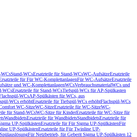
nd-WCs
Stand-WCs
Ersatzteile für Stand-WCs
WC-Aufsätze
Ersatzteile
Ersatzteile für Für WC-Komplettanlagen
Für WC-Aufsätze
Ersatzteile
fsätze und WC-Komplettanlagen
WCs
Verbrauchsmaterial
WCs und
d-WCs
Ersatzteile für Stand-WCs
Tiefspül-WCs für AP-Spülkasten
r Flachspül-WCs
AP-Spülkästen für WCs, aus
fspül-WCs erhöht
Ersatzteile für Tiefspül-WCs erhöht
Flachspül-WCs
r Comfort WC-Sitze
WC-Sitze
Ersatzteile für WC-Sitze
WC-
eile für Stand-WCs
WC-Sitze für Kinder
Ersatzteile für WC-Sitze für
ts
Wandbidets
Ersatzteile für Wandbidets
Standbidets
Ersatzteile für
Sigma UP-Spülkästen
Ersatzteile für Für Sigma UP-Spülkästen
Für
line UP-Spülkästen
Ersatzteile für Für Twinline UP-
 Spülauslösung
Für Netzbetrieb, für Geberit Sigma UP-Spülkästen 12