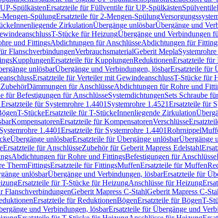
r UP-Spülkästen
Ersatzteile für Füllventile für UP-Spülkästen
Spülventile
-Mengen-Spülung
Ersatzteile für 2-Mengen-Spülung
Versorgungssyste
ücke
Innenliegende Zirkulation
Übergänge unlösbar
Übergänge und Verb
Gewindeanschluss
T-Stücke für Heizung
Übergänge und Verbindungen fü
hre und Fittings
Abdichtungen für Anschlüsse
Abdichtungen für Fitting
für Flanschverbindungen
Verbrauchsmaterial
Geberit Mepla
Systemrohr
tings
Kupplungen
Ersatzteile für Kupplungen
Reduktionen
Ersatzteile fü
Übergänge unlösbar
Übergänge und Verbindungen, lösbar
Ersatzteile fü
deanschluss
Ersatzteile für Verteiler mit Gewindeanschluss
T-Stücke für 
r Zubehör
Dämmungen für Anschlüsse
Abdichtungen für Rohre und Fitti
ile für Befestigungen für Anschlüsse
Systemdichtungen
Sets Schraube fü
1
Ersatzteile für Systemrohre 1.4401
Systemrohre 1.4521
Ersatzteile für
 Bögen
T-Stücke
Ersatzteile für T-Stücke
Innenliegende Zirkulation
Übergä
sbar
Kompensatoren
Ersatzteile für Kompensatoren
Verschlüsse
Ersatztei
Systemrohre 1.4401
Ersatzteile für Systemrohre 1.4401
Rohrnippel
Muff
ücke
Übergänge unlösbar
Ersatzteile für Übergänge unlösbar
Übergänge u
e
Ersatzteile für Anschlüsse
Zubehör für Geberit Mapress Edelstahl
Ersat
ings
Abdichtungen für Rohre und Fittings
Befestigungen für Anschlüsse
re Therm
Fittings
Ersatzteile für Fittings
Muffen
Ersatzteile für Muffen
Re
ergänge unlösbar
Übergänge und Verbindungen, lösbar
Ersatzteile für Ü
eizung
Ersatzteile für T-Stücke für Heizung
Anschlüsse für Heizung
Ersat
ür Flanschverbindungen
Geberit Mapress C-Stahl
Geberit Mapress C-Sta
eduktionen
Ersatzteile für Reduktionen
Bögen
Ersatzteile für Bögen
T-St
ergänge und Verbindungen, lösbar
Ersatzteile für Übergänge und Verb
eizung
Ersatzteile für T-Stücke für Heizung
Anschlüsse für Heizung
Ersat