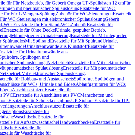
eile für Für Netzbetrieb, für Geberit Omega UP-Spülkästen 12 cm
Für
rungen mit pneumatischer Spülauslösung
Ersatzteile für WC-
ile für Für 1-Mengen-Spülung
Zubehör für WC-Steuerungen
Ersatzteile
ür Für WC-Steuerungen mit elektronischer Spülauslösung
Geberit
nd-WCs
Ersatzteile für Für Stand-WCs
Zubehör
Ersatzteile für
el
Ersatzteile für Ohne Deckel
Urinale, gespülter Betrieb,
uerung
Mit integrierter Urinalsteuerung
Ersatzteile für Mit integrierter
ür Spülrandlos
Mit Spülrand
Ersatzteile für Mit Spülrand
Urinale,
naltrennwände
Urinaltrennwände aus Kunststoff
Ersatzteile für
Ersatzteile für Urinaltrennwände aus
r Spülrohre, Spülbögen und
ronischer Spülauslösung, Netzbetrieb
Ersatzteile für Mit elektronischer
Mit pneumatischer Spülauslösung
Ersatzteile für Mit pneumatischer
 Netzbetrieb
Mit elektronischer Spülauslösung,
atzteile für Rohbau- und Austauschsets
Spülrohre, Spülbögen und
anschlüsse für WCs, Urinale und Bidets
Ablaufgarnituren für WCs
ssbögen
Anschlussstutzen
Ersatzteile für
us PVC
Ersatzteile für Anschlüsse aus PVC
Manschetten und
hons
Ersatzteile für Schneckensiphons
UP-Siphons
Ersatzteile für UP-
enverlängerungen
Anschlussstutzen
Ersatzteile für
ogensiphons
Ersatzteile für
htische
Waschtische
Ersatzteile für
atzteile für Aufsatzwaschtische
Handwaschbecken
Ersatzteile für
htische
Ersatzteile für
atzteile für Waschtische für