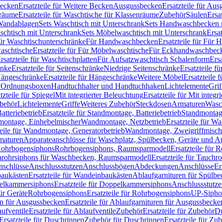
Becken
Ersatzteile für Weitere Becken
Ausgussbecken
Ersatzteile für Au
nräume
Ersatzteile für Waschtische für Klassenräume
Zubehör
Säulen
Ersa
andablagen
Sets Waschtisch mit Unterschrank
Sets Handwaschbecken 
aschtisch mit Unterschrank
Sets Möbelwaschtisch mit Unterschrank
Ersa
für Waschtischunterschränke
Für Handwaschbecken
Ersatzteile für Für
aschtische
Ersatzteile für Für Möbelwaschtische
Für Eckhandwaschbec
rsatzteile für Waschtischplatten
Für Aufsatzwaschtisch Schalenform
Ers
änke
Ersatzteile für Seitenschränke
Niedrige Seitenschränke
Ersatzteile f
ängeschränke
Ersatzteile für Hängeschränke
Weitere Möbel
Ersatzteile 
d Ordnungsboxen
Handtuchhalter und Handtuchhaken
Lichtelemente
Grif
tzteile für Spiegel
Mit integrierter Beleuchtung
Ersatzteile für Mit integr
behör
Lichtelemente
Griffe
Weiteres Zubehör
Steckdosen
Armaturen
Wasc
tteriebetrieb
Ersatzteile für Standmontage, Batteriebetrieb
Standmontage
dmontage, Einhebelmischer
Wandmontage, Netzbetrieb
Ersatzteile für W
teile für Wandmontage, Generatorbetrieb
Wandmontage, Zweigriffmisch
rmaturen
Apparateanschlüsse für Waschplatz, Spülbecken, Geräte und 
 Rohrbogensiphons
Rohrbogensiphons, Raumsparmodell
Ersatzteile für
rohrsiphons für Waschbecken, Raumsparmodell
Ersatzteile für Tauch
nschlüsse
Anschlussstutzen
Anschlussbögen
Abdeckungen
Anschlüsse
Er
aukästen
Ersatzteile für Wandeinbaukästen
Ablaufgarnituren für Spülb
elkammersiphons
Ersatzteile für Doppelkammersiphons
Anschlussstutz
für Geräte
Rohrbogensiphons
Ersatzteile für Rohrbogensiphons
UP-Sipho
en für Ausgussbecken
Ersatzteile für Ablaufgarnituren für Ausgussbecke
ufventile
Ersatzteile für Ablaufventile
Zubehör
Ersatzteile für Zubehör
D
Ersatzteile für Duschrinnen
Zubehör für Duschrinnen
Ersatzteile für Zu