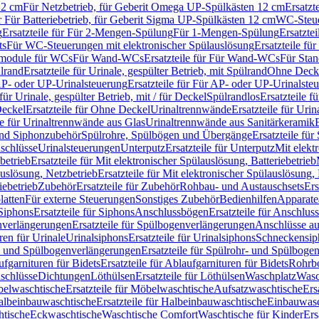
12 cm
Für Netzbetrieb, für Geberit Omega UP-Spülkästen 12 cm
Ersatzt
ür Für Batteriebetrieb, für Geberit Sigma UP-Spülkästen 12 cm
WC-Steue
g
Ersatzteile für Für 2-Mengen-Spülung
Für 1-Mengen-Spülung
Ersatzte
ts
Für WC-Steuerungen mit elektronischer Spülauslösung
Ersatzteile f
ärmodule für WCs
Für Wand-WCs
Ersatzteile für Für Wand-WCs
Für Sta
ülrand
Ersatzteile für Urinale, gespülter Betrieb, mit Spülrand
Ohne Deck
P- oder UP-Urinalsteuerung
Ersatzteile für Für AP- oder UP-Urinalste
 für Urinale, gespülter Betrieb, mit / für Deckel
Spülrandlos
Ersatzteile f
eckel
Ersatzteile für Ohne Deckel
Urinaltrennwände
Ersatzteile für Uri
le für Urinaltrennwände aus Glas
Urinaltrennwände aus Sanitärkeramik
nd Siphonzubehör
Spülrohre, Spülbögen und Übergänge
Ersatzteile fü
schlüsse
Urinalsteuerungen
Unterputz
Ersatzteile für Unterputz
Mit elekt
betrieb
Ersatzteile für Mit elektronischer Spülauslösung, Batteriebetrieb
auslösung, Netzbetrieb
Ersatzteile für Mit elektronischer Spülauslösung,
iebetrieb
Zubehör
Ersatzteile für Zubehör
Rohbau- und Austauschsets
Ers
atten
Für externe Steuerungen
Sonstiges Zubehör
Bedienhilfen
Apparate
Siphons
Ersatzteile für Siphons
Anschlussbögen
Ersatzteile für Anschlu
verlängerungen
Ersatzteile für Spülbogenverlängerungen
Anschlüsse a
ren für Urinale
Urinalsiphons
Ersatzteile für Urinalsiphons
Schneckensip
- und Spülbogenverlängerungen
Ersatzteile für Spülrohr- und Spülbog
fgarnituren für Bidets
Ersatzteile für Ablaufgarnituren für Bidets
Rohrb
schlüsse
Dichtungen
Löthülsen
Ersatzteile für Löthülsen
Waschplatz
Wasc
elwaschtische
Ersatzteile für Möbelwaschtische
Aufsatzwaschtische
Ers
albeinbauwaschtische
Ersatzteile für Halbeinbauwaschtische
Einbauwasc
htische
Eckwaschtische
Waschtische Comfort
Waschtische für Kinder
Ers