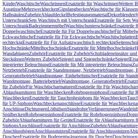
Kinder
Waschtische
Waschrinnen
Ersatzteile für Waschrinnen
Weitere 
Ausgüsse
Mehrzweckbecken
Gipsfangbecken
Waschtische für Klasse
Halbsäulen
Zubehör
Ablaufdeckel
Befestigungsmaterial
Dekorblenden
W
Unterschrank
Sets Waschtisch mit Unterschrank
Ersatzteile für Sets W
Unterschrank
Badezimmermöbel
Waschtischunterschränke
Ersatzteile 
Doppelwaschtische
Ersatzteile für Für Doppelwaschtische
Für Möbelw
Eckwaschtische
Ersatzteile für Für Eckwaschtische
Waschtischplatten
E
rechteckig
Ersatzteile für Für Aufsatzwaschtisch rechteckig
Seitenschr
Hochschränke
Mittelhochschränke
Ersatzteile für Mittelhochschränke
H
Wandablagen
Zubehör
Ersatzteile für Zubehör
Schubladeneinsätze un
Steckdosen
Weiteres Zubehör
Spiegel und Spiegelschränke
Spiegel
Ersa
integrierter Beleuchtung
Ersatzteile für Mit integrierter Beleuchtung
Zu
Netzbetrieb
Ersatzteile für Standmontage, Netzbetrieb
Standmontage, Ba
Generatorbetrieb
Standmontage, Einhebelmischer
Ersatzteile für Stan
Wandmontage, Batteriebetrieb
Wandmontage, Generatorbetrieb
Ersatz
für Zubehör
Für Waschtischarmaturen
Ersatzteile für Für Waschtischa
Ablaufgarnituren für Waschbecken
Rohrbogensiphons
Ersatzteile für
Waschbecken
Ersatzteile für Tauchrohrsiphons für Waschbecken
Tauch
für UP-Siphons
Waschbeckenanschlüsse
Ersatzteile für Waschbeckena
Anschlüsse
Dichtungen
Löthülsen
Standrohre
Verlängerungen
Wandeinb
Spülbecken
Rohrbogensiphons
Ersatzteile für Rohrbogensiphons
Dopp
Zubehör
Ablaufgarnituren für Geräte
Ersatzteile für Ablaufgarnituren 
Siphons
Anschlüsse
Ersatzteile für Anschlüsse
Zubehör
Ablaufgarnitur
Anschlussbögen
Anschlussstutzen
Ersatzteile für Anschlussstutzen
Abla
Duschen
Ersatzteile für Bodenentwässerung für Duschen
Duschrinnen