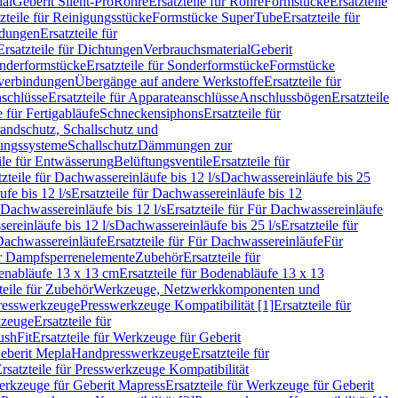
ial
Geberit Silent-Pro
Rohre
Ersatzteile für Rohre
Formstücke
Ersatzteile
zteile für Reinigungsstücke
Formstücke SuperTube
Ersatzteile für
ndungen
Ersatzteile für
Ersatzteile für Dichtungen
Verbrauchsmaterial
Geberit
nderformstücke
Ersatzteile für Sonderformstücke
Formstücke
ckverbindungen
Übergänge auf andere Werkstoffe
Ersatzteile für
schlüsse
Ersatzteile für Apparateanschlüsse
Anschlussbögen
Ersatzteile
e für Fertigabläufe
Schneckensiphons
Ersatzteile für
andschutz, Schallschutz und
rungssysteme
Schallschutz
Dämmungen zur
ile für Entwässerung
Belüftungsventile
Ersatzteile für
tzteile für Dachwassereinläufe bis 12 l/s
Dachwassereinläufe bis 25
fe bis 12 l/s
Ersatzteile für Dachwassereinläufe bis 12
Dachwassereinläufe bis 12 l/s
Ersatzteile für Für Dachwassereinläufe
ereinläufe bis 12 l/s
Dachwassereinläufe bis 25 l/s
Ersatzteile für
Dachwassereinläufe
Ersatzteile für Für Dachwassereinläufe
Für
für Dampfsperrenelemente
Zubehör
Ersatzteile für
nabläufe 13 x 13 cm
Ersatzteile für Bodenabläufe 13 x 13
teile für Zubehör
Werkzeuge, Netzwerkkomponenten und
presswerkzeuge
Presswerkzeuge Kompatibilität [1]
Ersatzteile für
kzeuge
Ersatzteile für
ushFit
Ersatzteile für Werkzeuge für Geberit
Geberit Mepla
Handpresswerkzeuge
Ersatzteile für
rsatzteile für Presswerkzeuge Kompatibilität
rkzeuge für Geberit Mapress
Ersatzteile für Werkzeuge für Geberit