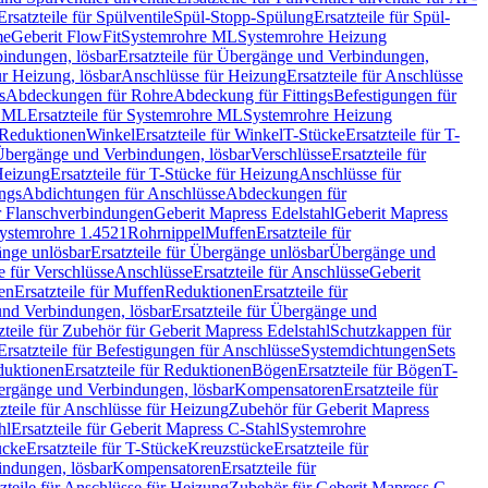
Ersatzteile für Spülventile
Spül-Stopp-Spülung
Ersatzteile für Spül-
me
Geberit FlowFit
Systemrohre ML
Systemrohre Heizung
indungen, lösbar
Ersatzteile für Übergänge und Verbindungen,
r Heizung, lösbar
Anschlüsse für Heizung
Ersatzteile für Anschlüsse
s
Abdeckungen für Rohre
Abdeckung für Fittings
Befestigungen für
e ML
Ersatzteile für Systemrohre ML
Systemrohre Heizung
r Reduktionen
Winkel
Ersatzteile für Winkel
T-Stücke
Ersatzteile für T-
r Übergänge und Verbindungen, lösbar
Verschlüsse
Ersatzteile für
Heizung
Ersatzteile für T-Stücke für Heizung
Anschlüsse für
ngs
Abdichtungen für Anschlüsse
Abdeckungen für
r Flanschverbindungen
Geberit Mapress Edelstahl
Geberit Mapress
 Systemrohre 1.4521
Rohrnippel
Muffen
Ersatzteile für
nge unlösbar
Ersatzteile für Übergänge unlösbar
Übergänge und
le für Verschlüsse
Anschlüsse
Ersatzteile für Anschlüsse
Geberit
en
Ersatzteile für Muffen
Reduktionen
Ersatzteile für
nd Verbindungen, lösbar
Ersatzteile für Übergänge und
zteile für Zubehör für Geberit Mapress Edelstahl
Schutzkappen für
Ersatzteile für Befestigungen für Anschlüsse
Systemdichtungen
Sets
duktionen
Ersatzteile für Reduktionen
Bögen
Ersatzteile für Bögen
T-
bergänge und Verbindungen, lösbar
Kompensatoren
Ersatzteile für
zteile für Anschlüsse für Heizung
Zubehör für Geberit Mapress
hl
Ersatzteile für Geberit Mapress C-Stahl
Systemrohre
ücke
Ersatzteile für T-Stücke
Kreuzstücke
Ersatzteile für
indungen, lösbar
Kompensatoren
Ersatzteile für
zteile für Anschlüsse für Heizung
Zubehör für Geberit Mapress C-