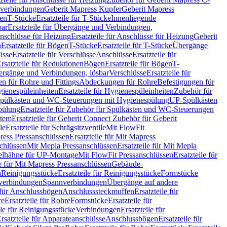
hverbindungen
Geberit Mapress Kupfer
Geberit Mapress
gen
T-Stücke
Ersatzteile für T-Stücke
Innenliegende
bar
Ersatzteile für Übergänge und Verbindungen,
nschlüsse für Heizung
Ersatzteile für Anschlüsse für Heizung
Geberit
n
Ersatzteile für Bögen
T-Stücke
Ersatzteile für T-Stücke
Übergänge
üsse
Ersatzteile für Verschlüsse
Anschlüsse
Ersatzteile für
rsatzteile für Reduktionen
Bögen
Ersatzteile für Bögen
T-
bergänge und Verbindungen, lösbar
Verschlüsse
Ersatzteile für
n für Rohre und Fittings
Abdeckungen für Rohre
Befestigungen für
ienespüleinheiten
Ersatzteile für Hygienespüleinheiten
Zubehör für
r Spülkästen und WC-Steuerungen mit Hygienespülung
UP-Spülkästen
pülung
Ersatzteile für Zubehör für Spülkästen und WC-Steuerungen
stem
Ersatzteile für Geberit Connect Zubehör für Geberit
le
Ersatzteile für Schrägsitzventile
Mit FlowFit
ress Pressanschlüssen
Ersatzteile für Mit Mapress
schlüssen
Mit Mepla Pressanschlüssen
Ersatzteile für Mit Mepla
gelhähne für UP-Montage
Mit FlowFit Pressanschlüssen
Ersatzteile für
le für Mit Mapress Pressanschlüssen
Gebäude-
n
Reinigungsstücke
Ersatzteile für Reinigungsstücke
Formstücke
ckverbindungen
Spannverbindungen
Übergänge auf andere
e für Anschlussbögen
Anschlusssteckmuffen
Ersatzteile für
re
Ersatzteile für Rohre
Formstücke
Ersatzteile für
ile für Reinigungsstücke
Verbindungen
Ersatzteile für
rsatzteile für Apparateanschlüsse
Anschlussbögen
Ersatzteile für