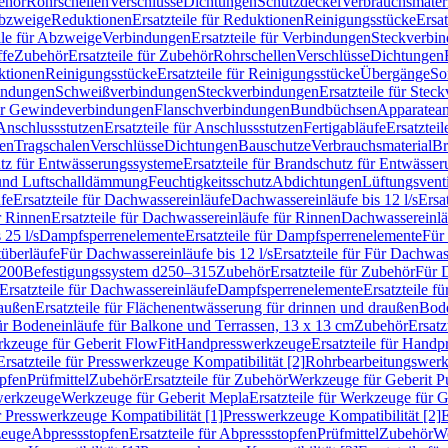
ehör
Rohrschellen
Verschlüsse
Dichtungen
Schutzdeckel
Verbrauchsmater
Abzweige
Reduktionen
Ersatzteile für Reduktionen
Reinigungsstücke
Ersat
ile für Abzweige
Verbindungen
Ersatzteile für Verbindungen
Steckverbi
ffe
Zubehör
Ersatzteile für Zubehör
Rohrschellen
Verschlüsse
Dichtungen
ktionen
Reinigungsstücke
Ersatzteile für Reinigungsstücke
Übergänge
So
bindungen
Schweißverbindungen
Steckverbindungen
Ersatzteile für Ste
für Gewindeverbindungen
Flanschverbindungen
Bundbüchsen
Apparatean
Anschlussstutzen
Ersatzteile für Anschlussstutzen
Fertigabläufe
Ersatzteil
len
Tragschalen
Verschlüsse
Dichtungen
Bauschutze
Verbrauchsmaterial
Br
tz für Entwässerungssysteme
Ersatzteile für Brandschutz für Entwässe
und Luftschalldämmung
Feuchtigkeitsschutz
Abdichtungen
Lüftungsvent
fe
Ersatzteile für Dachwassereinläufe
Dachwassereinläufe bis 12 l/s
Ersa
r Rinnen
Ersatzteile für Dachwassereinläufe für Rinnen
Dachwassereinläu
 25 l/s
Dampfsperrenelemente
Ersatzteile für Dampfsperrenelemente
Für 
tüberläufe
Für Dachwassereinläufe bis 12 l/s
Ersatzteile für Für Dachwass
–200
Befestigungssystem d250–315
Zubehör
Ersatzteile für Zubehör
Für 
Ersatzteile für Dachwassereinläufe
Dampfsperrenelemente
Ersatzteile 
raußen
Ersatzteile für Flächenentwässerung für drinnen und draußen
Bode
für Bodeneinläufe für Balkone und Terrassen, 13 x 13 cm
Zubehör
Ersatz
erkzeuge für Geberit FlowFit
Handpresswerkzeuge
Ersatzteile für Hand
Ersatzteile für Presswerkzeuge Kompatibilität [2]
Rohrbearbeitungswer
opfen
Prüfmittel
Zubehör
Ersatzteile für Zubehör
Werkzeuge für Geberit P
swerkzeuge
Werkzeuge für Geberit Mepla
Ersatzteile für Werkzeuge für 
ür Presswerkzeuge Kompatibilität [1]
Presswerkzeuge Kompatibilität [2]
E
zeuge
Abpressstopfen
Ersatzteile für Abpressstopfen
Prüfmittel
Zubehör
We