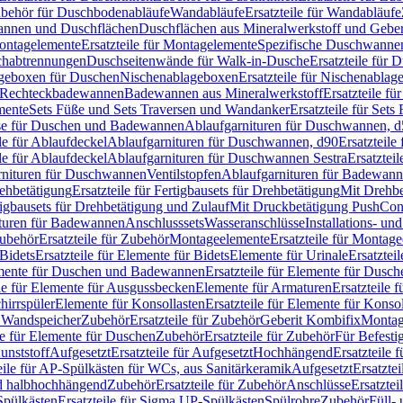
Zubehör für Duschbodenabläufe
Wandabläufe
Ersatzteile für Wandabläufe
wannen und Duschflächen
Duschflächen aus Mineralwerkstoff und Geberi
ntagelemente
Ersatzteile für Montagelemente
Spezifische Duschwanne
schabtrennungen
Duschseitenwände für Walk-in-Dusche
Ersatzteile für
lageboxen für Duschen
Nischenablageboxen
Ersatzteile für Nischenabla
ür Rechteckbadewannen
Badewannen aus Mineralwerkstoff
Ersatzteile f
mente
Sets Füße und Sets Traversen und Wandanker
Ersatzteile für Set
se für Duschen und Badewannen
Ablaufgarnituren für Duschwannen, 
ile für Ablaufdeckel
Ablaufgarnituren für Duschwannen, d90
Ersatzteil
ile für Ablaufdeckel
Ablaufgarnituren für Duschwannen Sestra
Ersatztei
rnituren für Duschwannen
Ventilstopfen
Ablaufgarnituren für Badewann
rehbetätigung
Ersatzteile für Fertigbausets für Drehbetätigung
Mit Drehbe
rtigbausets für Drehbetätigung und Zulauf
Mit Druckbetätigung PushCon
ituren für Badewannen
Anschlusssets
Wasseranschlüsse
Installations- un
ubehör
Ersatzteile für Zubehör
Montageelemente
Ersatzteile für Montag
Bidets
Ersatzteile für Elemente für Bidets
Elemente für Urinale
Ersatztei
mente für Duschen und Badewannen
Ersatzteile für Elemente für Dus
ile für Elemente für Ausgussbecken
Elemente für Armaturen
Ersatzteile 
hirrspüler
Elemente für Konsollasten
Ersatzteile für Elemente für Konso
r Wandspeicher
Zubehör
Ersatzteile für Zubehör
Geberit Kombifix
Montag
le für Elemente für Duschen
Zubehör
Ersatzteile für Zubehör
Für Befesti
unststoff
Aufgesetzt
Ersatzteile für Aufgesetzt
Hochhängend
Ersatzteile
eile für AP-Spülkästen für WCs, aus Sanitärkeramik
Aufgesetzt
Ersatztei
nd halbhochhängend
Zubehör
Ersatzteile für Zubehör
Anschlüsse
Ersatztei
pülkästen
Ersatzteile für Sigma UP-Spülkästen
Spülrohre
Zubehör
Füll- 