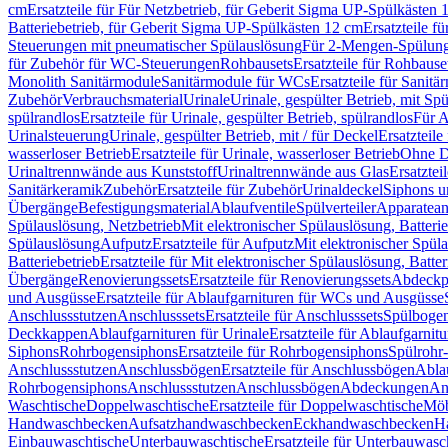
cm
Ersatzteile für Für Netzbetrieb, für Geberit Sigma UP-Spülkästen 
Batteriebetrieb, für Geberit Sigma UP-Spülkästen 12 cm
Ersatzteile f
Steuerungen mit pneumatischer Spülauslösung
Für 2-Mengen-Spülun
für Zubehör für WC-Steuerungen
Rohbausets
Ersatzteile für Rohbause
Monolith Sanitärmodule
Sanitärmodule für WCs
Ersatzteile für Sanit
Zubehör
Verbrauchsmaterial
Urinale
Urinale, gespülter Betrieb, mit Sp
spülrandlos
Ersatzteile für Urinale, gespülter Betrieb, spülrandlos
Für A
Urinalsteuerung
Urinale, gespülter Betrieb, mit / für Deckel
Ersatzteile
wasserloser Betrieb
Ersatzteile für Urinale, wasserloser Betrieb
Ohne D
Urinaltrennwände aus Kunststoff
Urinaltrennwände aus Glas
Ersatztei
Sanitärkeramik
Zubehör
Ersatzteile für Zubehör
Urinaldeckel
Siphons u
Übergänge
Befestigungsmaterial
Ablaufventile
Spülverteiler
Apparatean
Spülauslösung, Netzbetrieb
Mit elektronischer Spülauslösung, Batterie
Spülauslösung
Aufputz
Ersatzteile für Aufputz
Mit elektronischer Spül
Batteriebetrieb
Ersatzteile für Mit elektronischer Spülauslösung, Batter
Übergänge
Renovierungssets
Ersatzteile für Renovierungssets
Abdeckpl
und Ausgüsse
Ersatzteile für Ablaufgarnituren für WCs und Ausgüsse
Anschlussstutzen
Anschlusssets
Ersatzteile für Anschlusssets
Spülbogen
Deckkappen
Ablaufgarnituren für Urinale
Ersatzteile für Ablaufgarnitu
Siphons
Rohrbogensiphons
Ersatzteile für Rohrbogensiphons
Spülrohr
Anschlussstutzen
Anschlussbögen
Ersatzteile für Anschlussbögen
Ablau
Rohrbogensiphons
Anschlussstutzen
Anschlussbögen
Abdeckungen
An
Waschtische
Doppelwaschtische
Ersatzteile für Doppelwaschtische
Möb
Handwaschbecken
Aufsatzhandwaschbecken
Eckhandwaschbecken
H
Einbauwaschtische
Unterbauwaschtische
Ersatzteile für Unterbauwasc