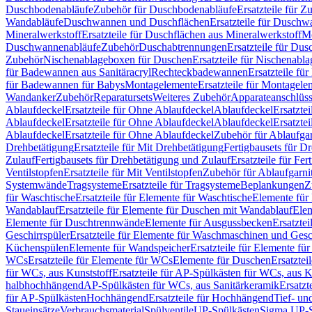
Duschbodenabläufe
Zubehör für Duschbodenabläufe
Ersatzteile für 
Wandabläufe
Duschwannen und Duschflächen
Ersatzteile für Dusch
Mineralwerkstoff
Ersatzteile für Duschflächen aus Mineralwerkstoff
Mo
Duschwannenabläufe
Zubehör
Duschabtrennungen
Ersatzteile für Du
Zubehör
Nischenablageboxen für Duschen
Ersatzteile für Nischenab
für Badewannen aus Sanitäracryl
Rechteckbadewannen
Ersatzteile f
für Badewannen für Babys
Montagelemente
Ersatzteile für Montagele
Wandanker
Zubehör
Reparatursets
Weiteres Zubehör
Apparateanschlüs
Ablaufdeckel
Ersatzteile für Ohne Ablaufdeckel
Ablaufdeckel
Ersatzte
Ablaufdeckel
Ersatzteile für Ohne Ablaufdeckel
Ablaufdeckel
Ersatzte
Ablaufdeckel
Ersatzteile für Ohne Ablaufdeckel
Zubehör für Ablaufga
Drehbetätigung
Ersatzteile für Mit Drehbetätigung
Fertigbausets für D
Zulauf
Fertigbausets für Drehbetätigung und Zulauf
Ersatzteile für Fe
Ventilstopfen
Ersatzteile für Mit Ventilstopfen
Zubehör für Ablaufgarn
Systemwände
Tragsysteme
Ersatzteile für Tragsysteme
Beplankungen
Z
für Waschtische
Ersatzteile für Elemente für Waschtische
Elemente für 
Wandablauf
Ersatzteile für Elemente für Duschen mit Wandablauf
Ele
Elemente für Duschtrennwände
Elemente für Ausgussbecken
Ersatzte
Geschirrspüler
Ersatzteile für Elemente für Waschmaschinen und Gesc
Küchenspülen
Elemente für Wandspeicher
Ersatzteile für Elemente fü
WCs
Ersatzteile für Elemente für WCs
Elemente für Duschen
Ersatztei
für WCs, aus Kunststoff
Ersatzteile für AP-Spülkästen für WCs, aus K
halbhochhängend
AP-Spülkästen für WCs, aus Sanitärkeramik
Ersatzt
für AP-Spülkästen
Hochhängend
Ersatzteile für Hochhängend
Tief- u
Staueinsätze
Verbrauchsmaterial
Spülventile
UP-Spülkästen
Sigma UP-S