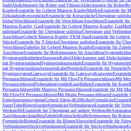
Stahl
Abdichtungen für Rohre und Fittings
Abdeckungen für Rohre
Be
Kupfer
Ersatzteile für Geberit Mapress Kupfer
Muffen
Ersatzteile für 
Zirkulation
Kreuzstücke
Ersatzteile für Kreuzstücke
Übergänge unlösba
lösbar
Verschlüsse
Ersatzteile für Verschlüsse
Anschlüsse
Ersatzteile fü
Mapress Kupfer, Gas
Ersatzteile für Geberit Mapress Kupfer, Gas
Muf
unlösbar
Ersatzteile für Übergänge unlösbar
Übergänge und Verbindun
Anschlüsse
Geberit Mapress Kupfer, FKM blau
Ersatzteile für Geber
Stücke
Ersatzteile für T-Stücke
Übergänge unlösbar
Ersatzteile für Üb
Verschlüsse
Zubehör für Geberit Mapress Kupfer
Ersatzteile für Zube
Anschlüsse
Ersatzteile für Befestigungen für Anschlüsse
Systemdichtu
Hygienespüleinheiten
Sensoren
Kabel
Abdeckungen und Abdeckplatte
mit Hygienespülung
Hygieneeinbaumodule
Ersatzteile für Hygieneei
mit Hygienespülung
Sensoren
Kabel
Netzteile
Ersatzteile für Netzteile
N
Hygienesystem
Gateways
Ersatzteile für Gateways
Konverter
Ersatzteil
Pressanschlüssen
Ersatzteile für Mit FlowFit Pressanschlüssen
Mit Mep
Pressanschlüssen
Probenahmeventile
Kugelhähne
Ersatzteile für Kuge
Pressanschlüssen
Mit Mapress Pressanschlüssen
Ersatzteile für Mit Ma
Mit FlowFit Pressanschlüssen
Mit Mepla Pressanschlüssen
Ersatzteile
Entwässerungssysteme
Geberit Silent-db20
Rohre
Formstücke
Ersatztei
SuperTube
Bögen
Sonderformstücke
Verbindungen
Ersatzteile für Ver
Werkstoffe
Ersatzteile für Übergänge auf andere Werkstoffe
Apparatea
Anschlusssteckmuffen
Zubehör
Rohrschellen
Befestigungen für Rohrsc
Formstücke
Bögen
Ersatzteile für Bögen
Abzweige
Ersatzteile für Abz
Verbindungen
Steckverbindungen
Ersatzteile für Steckverbindungen
Kr