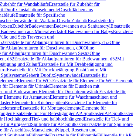
Zubehör für Wandabläufe
Ersatzteile für Zubehör für
t Duofix Installationselemente
Duschflächen aus
nabläufe
Ersatzteile für Spezifische
 Duschseitenwände für Walk-in-Dusche
Zubehör
Ersatzteile für
geboxen
Zubehör
Badewannen
Badewannen aus Sanitäracryl
Ersatzteile
ür Badewannen aus Mineralwerkstoff
Badewannen für Babys
Ersatzteile
s Füße und Sets Traversen und
d52
Ersatzteile für Ablaufgarnituren für Duschwannen, d52
Ohne
e für Ablaufgarnituren für Duschwannen, d90
Ohne
le für Ablaufgarnituren für Duschwannen Sestra
Ohne
en, d52
Ersatzteile für Ablaufgarnituren für Badewannen, d52
Mit
tätigung und Zulauf
Ersatzteile für Mit Drehbetätigung und
trol
Ersatzteile für Mit Druckbetätigung PushControl
Mit
d Spülsysteme
Geberit Duofix
Systemwände
Ersatzteile für
eelemente
Elemente für WCs
Ersatzteile für Elemente für WCs
Elemente
le für Elemente für Urinale
Elemente für Duschen mit
chen und Badewannen
Elemente für Duschtrennwände
Ersatzteile für
für Elemente für Armaturen
Elemente für Waschmaschinen und
llasten
Elemente für Küchenspülen
Ersatzteile für Elemente für
eelemente
Ersatzteile für Montageelemente
Elemente für
gungen
Ersatzteile für Für Befestigungen
AP-Spülkästen
AP-Spülkästen
 für Hochhängend
Tief- und halbhochhängend
Ersatzteile für Tief- und
le für Aufgesetzt
Spülrohre für AP-Spülkästen
Ersatzteile für Spülrohre
le für Anschlüsse
Manschetten
Nippel, Rosetten und
und Spülventile
Füllventile
Ersatzteile für Füllventile
Füllventile für AP-