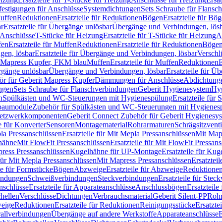
festigungen für Anschlüsse
Systemdichtungen
Sets Schraube für Flansc
Muffen
Reduktionen
Ersatzteile für Reduktionen
Bögen
Ersatzteile für Bö
r
Ersatzteile für Übergänge unlösbar
Übergänge und Verbindungen, lös
r Anschlüsse
T-Stücke für Heizung
Ersatzteile für T-Stücke für Heizung
A
fen
Ersatzteile für Muffen
Reduktionen
Ersatzteile für Reduktionen
Böge
gen, lösbar
Ersatzteile für Übergänge und Verbindungen, lösbar
Verschl
it Mapress Kupfer, FKM blau
Muffen
Ersatzteile für Muffen
Reduktionen
E
ergänge unlösbar
Übergänge und Verbindungen, lösbar
Ersatzteile für Ü
hör für Geberit Mapress Kupfer
Dämmungen für Anschlüsse
Abdichtunge
ngen
Sets Schraube für Flanschverbindungen
Geberit Hygienesystem
Hyg
n
Spülkästen und WC-Steuerungen mit Hygienespülung
Ersatzteile fü
nbaumodule
Zubehör für Spülkästen und WC-Steuerungen mit Hygienes
etzwerkkomponenten
Geberit Connect Zubehör für Geberit Hygienesy
e für Konverter
Sensoren
Montagematerial
Rohrarmaturen
Schrägsitzventi
la Pressanschlüssen
Ersatzteile für Mit Mepla Pressanschlüssen
Mit Map
lhähne
Mit FlowFit Pressanschlüssen
Ersatzteile für Mit FlowFit Pressan
press Pressanschlüssen
Kugelhähne für UP-Montage
Ersatzteile für Ku
 für Mit Mepla Pressanschlüssen
Mit Mapress Pressanschlüssen
Ersatztei
le für Formstücke
Bögen
Abzweige
Ersatzteile für Abzweige
Reduktione
bindungen
Schweißverbindungen
Steckverbindungen
Ersatzteile für Ste
nschlüsse
Ersatzteile für Apparateanschlüsse
Anschlussbögen
Ersatzteil
hellen
Verschlüsse
Dichtungen
Verbrauchsmaterial
Geberit Silent-PP
Roh
weige
Reduktionen
Ersatzteile für Reduktionen
Reinigungsstücke
Ersatzte
allverbindungen
Übergänge auf andere Werkstoffe
Apparateanschlüsse
E