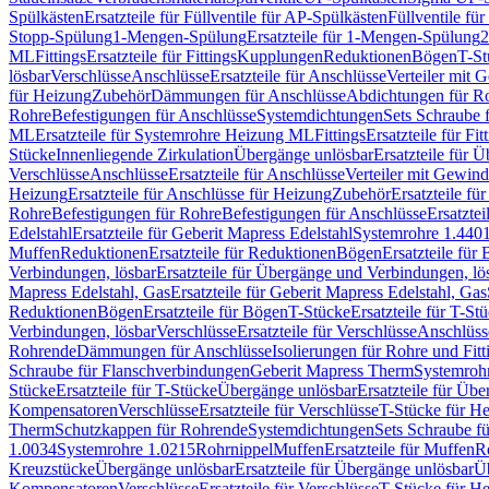
Spülkästen
Ersatzteile für Füllventile für AP-Spülkästen
Füllventile fü
Stopp-Spülung
1-Mengen-Spülung
Ersatzteile für 1-Mengen-Spülung
2
ML
Fittings
Ersatzteile für Fittings
Kupplungen
Reduktionen
Bögen
T-St
lösbar
Verschlüsse
Anschlüsse
Ersatzteile für Anschlüsse
Verteiler mit 
für Heizung
Zubehör
Dämmungen für Anschlüsse
Abdichtungen für Ro
Rohre
Befestigungen für Anschlüsse
Systemdichtungen
Sets Schraube 
ML
Ersatzteile für Systemrohre Heizung ML
Fittings
Ersatzteile für Fit
Stücke
Innenliegende Zirkulation
Übergänge unlösbar
Ersatzteile für 
Verschlüsse
Anschlüsse
Ersatzteile für Anschlüsse
Verteiler mit Gewin
Heizung
Ersatzteile für Anschlüsse für Heizung
Zubehör
Ersatzteile fü
Rohre
Befestigungen für Rohre
Befestigungen für Anschlüsse
Ersatzte
Edelstahl
Ersatzteile für Geberit Mapress Edelstahl
Systemrohre 1.440
Muffen
Reduktionen
Ersatzteile für Reduktionen
Bögen
Ersatzteile für
Verbindungen, lösbar
Ersatzteile für Übergänge und Verbindungen, lö
Mapress Edelstahl, Gas
Ersatzteile für Geberit Mapress Edelstahl, Gas
Reduktionen
Bögen
Ersatzteile für Bögen
T-Stücke
Ersatzteile für T-St
Verbindungen, lösbar
Verschlüsse
Ersatzteile für Verschlüsse
Anschlüss
Rohrende
Dämmungen für Anschlüsse
Isolierungen für Rohre und Fitt
Schraube für Flanschverbindungen
Geberit Mapress Therm
Systemroh
Stücke
Ersatzteile für T-Stücke
Übergänge unlösbar
Ersatzteile für Üb
Kompensatoren
Verschlüsse
Ersatzteile für Verschlüsse
T-Stücke für H
Therm
Schutzkappen für Rohrende
Systemdichtungen
Sets Schraube f
1.0034
Systemrohre 1.0215
Rohrnippel
Muffen
Ersatzteile für Muffen
R
Kreuzstücke
Übergänge unlösbar
Ersatzteile für Übergänge unlösbar
Üb
Kompensatoren
Verschlüsse
Ersatzteile für Verschlüsse
T-Stücke für H