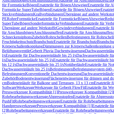
Anschlussbögen
Anschlussstutzen
Ersatzteile für Anschlussstutzen
Zub
für Formstücke
Bögen
Ersatzteile für Bögen
Abzweige
Ersatzteile für 
Formstücke SuperTube
Bögen
Ersatzteile für Bögen
Abzweige
Ersatzte
Steckverbindungen
Krallverbindungen
Übergänge auf andere Werksto
PE
Rohre
Formstücke
Ersatzteile für Formstücke
Bögen
Abzweige
Redu
SuperTube
Bögen
Sonderformstücke
Verbindungen
Ersatzteile für Ver
Übergänge auf andere Werkstoffe
Gewindeverbindungen
Ersatzteile 
für Anschlussbögen
Anschlussmuffen
Ersatzteile für Anschlussmuffen
Schneckensiphons
Zubehör
Rohrschellen
Befestigungen für Rohrschel
Feuchtigkeitsschutz
Brandschutz
Ersatzteile für Brandschutz
Brandschu
Körperschallentkopplung
Dämmungen zur Körperschallentkopplung 
Belüftungsventile
Geberit Pluvia Dachentwässerung
Dachwassereinläu
l/s
Ersatzteile für Dachwassereinläufe bis 25 l/s
Dachwassereinläufe fü
l/s
Dachwassereinläufe bis 25 l/s
Ersatzteile für Dachwassereinläufe bis
bis 12 l/s
Dachwassereinläufe bis 25 l/s
Notüberläufe
Ersatzteile für No
Dachwassereinläufe bis 25 l/s
Befestigungen
Befestigungssystem d40
Befestigungen
Konventionelle Dachentwässerung
Dachwassereinläufe
Zubehör
Bodenentwässerung
Flächenentwässerung für drinnen und d
cm
Bodeneinläufe für Balkone und Terrassen, 13 x 13 cm
Ersatzteile 
Software
Werkzeuge
Werkzeuge für Geberit FlowFit
Ersatzteile für W
Presswerkzeuge Kompatibilität [1]
Presswerkzeuge Kompatibilität [2]
Rohrbearbeitungswerkzeuge
Abpressstopfen
Ersatzteile für Abpressst
PushFit
Rohrbearbeitungswerkzeuge
Ersatzteile für Rohrbearbeitung
Handpresswerkzeuge
Presswerkzeuge Kompatibilität [1]
Ersatzteile f
[2]
Rohrbearbeitungswerkzeuge
Ersatzteile für Rohrbearbeitungswerk