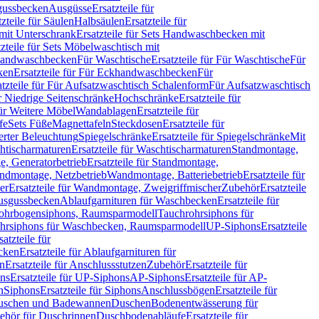
sgussbecken
Ausgüsse
Ersatzteile für
tzteile für Säulen
Halbsäulen
Ersatzteile für
mit Unterschrank
Ersatzteile für Sets Handwaschbecken mit
tzteile für Sets Möbelwaschtisch mit
 Handwaschbecken
Für Waschtische
Ersatzteile für Für Waschtische
Für
ken
Ersatzteile für Für Eckhandwaschbecken
Für
atzteile für Für Aufsatzwaschtisch Schalenform
Für Aufsatzwaschtisch
ür Niedrige Seitenschränke
Hochschränke
Ersatzteile für
für Weitere Möbel
Wandablagen
Ersatzteile für
fe
Sets Füße
Magnettafeln
Steckdosen
Ersatzteile für
ierter Beleuchtung
Spiegelschränke
Ersatzteile für Spiegelschränke
Mit
htischarmaturen
Ersatzteile für Waschtischarmaturen
Standmontage,
, Generatorbetrieb
Ersatzteile für Standmontage,
andmontage, Netzbetrieb
Wandmontage, Batteriebetrieb
Ersatzteile für
er
Ersatzteile für Wandmontage, Zweigriffmischer
Zubehör
Ersatzteile
Ausgussbecken
Ablaufgarnituren für Waschbecken
Ersatzteile für
 Rohrbogensiphons, Raumsparmodell
Tauchrohrsiphons für
rohrsiphons für Waschbecken, Raumsparmodell
UP-Siphons
Ersatzteile
satzteile für
ecken
Ersatzteile für Ablaufgarnituren für
en
Ersatzteile für Anschlussstutzen
Zubehör
Ersatzteile für
ns
Ersatzteile für UP-Siphons
AP-Siphons
Ersatzteile für AP-
n
Siphons
Ersatzteile für Siphons
Anschlussbögen
Ersatzteile für
uschen und Badewannen
Duschen
Bodenentwässerung für
behör für Duschrinnen
Duschbodenabläufe
Ersatzteile für