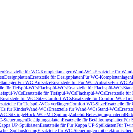
en
Ersatzteile für WC-Komplettanlagen
Wand-WCs
Ersatzteile für Wa
ken
Designplatten
Ersatzteile für Designplatten
Für WC-Komplettanlagen
tanlagen
Für WC-Aufsätze
Ersatzteile für Für WC-Aufsätze
Für WC-Au
eile für Tiefspül-WCs
Flachspül-WCs
Ersatzteile für Flachspül-WCs
Stan
iefspül-WCs
Ersatzteile für Tiefspül-WCs
Flachspül-WCs
Ersatzteile fü
Ersatzteile für WC-Sitze
Comfort WCs
Ersatzteile für Comfort WCs
Tie
rsatzteile für Tiefspül-WCs verlängert
Comfort WC-Sitze
Ersatzteile fü
WCs für Kinder
Wand-WCs
Ersatzteile für Wand-WCs
Stand-WCs
Ersatzt
r WC-Sitzringe
Hock-WCs
Mit Spülung
Zubehör
Befestigungsmaterial
Bide
C-Steuerungen
Betätigungsplatten
Ersatzteile für Betätigungsplatten
Für 
Kappa UP-Spülkästen
Ersatzteile für Für Kappa UP-Spülkästen
Für Twin
scher Spülauslösung
Ersatzteile für WC-Steuerungen mit elektronischer