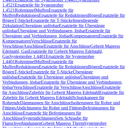
1.4521
Ersatzteile für Systemrohre
1.4521
Rohrnippel
Muffen
Ersatzteile für
Muffen
Reduktionen
Ersatzteile für Reduktionen
Bögen
Ersatzteile für
Bögen
T-Stücke
Ersatzteile für T-Stücke
Innenliegende
Zirkulation
Übergänge unlösbar
Ersatzteile für Übergänge
unlösbar
Übergänge und Verbindungen, lösbar
Ersatzteile für
Übergänge und Verbindungen, lösbar
Kompensatoren
Ersatzteile für
Kompensatoren
Verschlüsse
Ersatzteile für
Verschlüsse
Anschlüsse
Ersatzteile für Anschlüsse
Geberit Mapress
Edelstahl, Gas
Ersatzteile für Geberit Mapress Edelstahl,
Gas
Systemrohre 1.4401
Ersatzteile für Systemrohre
1.4401
Rohrnippel
Muffen
Ersatzteile für
Muffen
Reduktionen
Ersatzteile für Reduktionen
Bögen
Ersatzteile für
Bögen
T-Stücke
Ersatzteile für T-Stücke
Übergänge
unlösbar
Ersatzteile für Übergänge unlösbar
Übergänge und
Verbindungen, lösbar
Ersatzteile für Übergänge und Verbindungen,
lösbar
Verschlüsse
Ersatzteile für Verschlüsse
Anschlüsse
Ersatzteile
für Anschlüsse
Zubehör für Geberit Mapress Edelstahl
Ersatzteile für
Zubehör für Geberit Mapress Edelstahl
Schutzkappen für
Rohrende
Dämmungen für Anschlüsse
Isolierungen für Rohre und
Fittings
Abdichtungen für Rohre und Fittings
Befestigungen für
Anschlüsse
Ersatzteile für Befestigungen für
Anschlüsse
Systemdichtungen
Sets Schraube für
Flanschverbindungen
Geberit Mapress Therm
Systemrohre