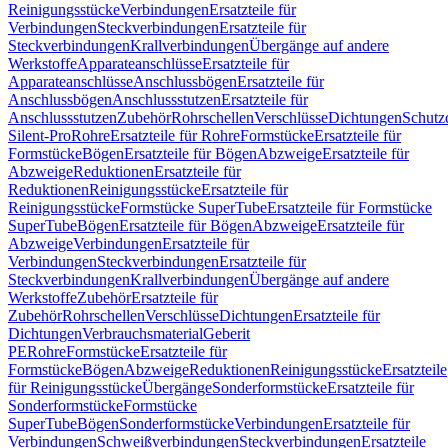
Reinigungsstücke
Verbindungen
Ersatzteile für
Verbindungen
Steckverbindungen
Ersatzteile für
Steckverbindungen
Krallverbindungen
Übergänge auf andere
Werkstoffe
Apparateanschlüsse
Ersatzteile für
Apparateanschlüsse
Anschlussbögen
Ersatzteile für
Anschlussbögen
Anschlussstutzen
Ersatzteile für
Anschlussstutzen
Zubehör
Rohrschellen
Verschlüsse
Dichtungen
Schutz
Silent-Pro
Rohre
Ersatzteile für Rohre
Formstücke
Ersatzteile für
Formstücke
Bögen
Ersatzteile für Bögen
Abzweige
Ersatzteile für
Abzweige
Reduktionen
Ersatzteile für
Reduktionen
Reinigungsstücke
Ersatzteile für
Reinigungsstücke
Formstücke SuperTube
Ersatzteile für Formstücke
SuperTube
Bögen
Ersatzteile für Bögen
Abzweige
Ersatzteile für
Abzweige
Verbindungen
Ersatzteile für
Verbindungen
Steckverbindungen
Ersatzteile für
Steckverbindungen
Krallverbindungen
Übergänge auf andere
Werkstoffe
Zubehör
Ersatzteile für
Zubehör
Rohrschellen
Verschlüsse
Dichtungen
Ersatzteile für
Dichtungen
Verbrauchsmaterial
Geberit
PE
Rohre
Formstücke
Ersatzteile für
Formstücke
Bögen
Abzweige
Reduktionen
Reinigungsstücke
Ersatzteile
für Reinigungsstücke
Übergänge
Sonderformstücke
Ersatzteile für
Sonderformstücke
Formstücke
SuperTube
Bögen
Sonderformstücke
Verbindungen
Ersatzteile für
Verbindungen
Schweißverbindungen
Steckverbindungen
Ersatzteile