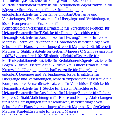
Therm
Fittings
Ersatzteile für Fittings
Muffen
Ersatzteile für
Muffen
Reduktionen
Ersatzteile für Reduktionen
Bögen
Ersatzteile für
Bögen
T-Stücke
Ersatzteile für T-Stücke
Übergänge
unlösbar
Ersatzteile für Übergänge unlösbar
Übergänge und
Verbindungen, lösbar
Ersatzteile für Übergänge und Verbindungen,
lösbar
Kompensatoren
Ersatzteile für
Kompensatoren
Verschlüsse
Ersatzteile für Verschlüsse
T-Stücke für
Heizung
Ersatzteile für T-Stücke für Heizung
Anschlüsse für
Heizung
Ersatzteile für Anschlüsse für Heizung
Zubehör für Geberit
Mapress Therm
Schutzkappen für Rohrende
Systemdichtungen
Sets
Schraube für Flanschverbindungen
Geberit Mapress C-Stahl
Geberit
Mapress C-Stahl
Ersatzteile für Geberit Mapress C-Stahl
Systemrohre
1.0034
Systemrohre 1.0215
Rohrnippel
Muffen
Ersatzteile für
Muffen
Reduktionen
Ersatzteile für Reduktionen
Bögen
Ersatzteile für
Bögen
T-Stücke
Ersatzteile für T-Stücke
Kreuzstücke
Ersatzteile für
Kreuzstücke
Übergänge unlösbar
Ersatzteile für Übergänge
unlösbar
Übergänge und Verbindungen, lösbar
Ersatzteile für
Übergänge und Verbindungen, lösbar
Kompensatoren
Ersatzteile für
Kompensatoren
Verschlüsse
Ersatzteile für Verschlüsse
T-Stücke für
Heizung
Ersatzteile für T-Stücke für Heizung
Anschlüsse für
Heizung
Ersatzteile für Anschlüsse für Heizung
Zubehör für Geberit
Mapress C-Stahl
Abdichtungen für Rohre und Fittings
Abdeckungen
für Rohre
Befestigungen für Anschlüsse
Systemdichtungen
Sets
Schraube für Flanschverbindungen
Geberit Mapress Kupfer
Geberit
Mapress Kupfer
Ersatzteile für Geberit Mapress