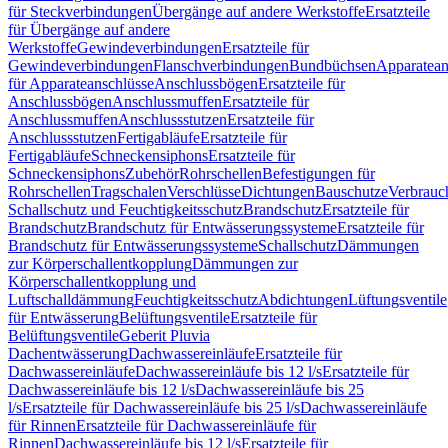
für Steckverbindungen
Übergänge auf andere Werkstoffe
Ersatzteile
für Übergänge auf andere
Werkstoffe
Gewindeverbindungen
Ersatzteile für
Gewindeverbindungen
Flanschverbindungen
Bundbüchsen
Apparatean
für Apparateanschlüsse
Anschlussbögen
Ersatzteile für
Anschlussbögen
Anschlussmuffen
Ersatzteile für
Anschlussmuffen
Anschlussstutzen
Ersatzteile für
Anschlussstutzen
Fertigabläufe
Ersatzteile für
Fertigabläufe
Schneckensiphons
Ersatzteile für
Schneckensiphons
Zubehör
Rohrschellen
Befestigungen für
Rohrschellen
Tragschalen
Verschlüsse
Dichtungen
Bauschutze
Verbrauc
Schallschutz und Feuchtigkeitsschutz
Brandschutz
Ersatzteile für
Brandschutz
Brandschutz für Entwässerungssysteme
Ersatzteile für
Brandschutz für Entwässerungssysteme
Schallschutz
Dämmungen
zur Körperschallentkopplung
Dämmungen zur
Körperschallentkopplung und
Luftschalldämmung
Feuchtigkeitsschutz
Abdichtungen
Lüftungsventile
für Entwässerung
Belüftungsventile
Ersatzteile für
Belüftungsventile
Geberit Pluvia
Dachentwässerung
Dachwassereinläufe
Ersatzteile für
Dachwassereinläufe
Dachwassereinläufe bis 12 l/s
Ersatzteile für
Dachwassereinläufe bis 12 l/s
Dachwassereinläufe bis 25
l/s
Ersatzteile für Dachwassereinläufe bis 25 l/s
Dachwassereinläufe
für Rinnen
Ersatzteile für Dachwassereinläufe für
Rinnen
Dachwassereinläufe bis 12 l/s
Ersatzteile für