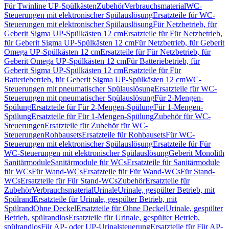
Für Twinline UP-Spülkästen
Zubehör
Verbrauchsmaterial
WC-
Steuerungen mit elektronischer Spülauslösung
Ersatzteile für WC-
Steuerungen mit elektronischer Spülauslösung
Für Netzbetrieb, für
Geberit Sigma UP-Spülkästen 12 cm
Ersatzteile für Für Netzbetrieb,
für Geberit Sigma UP-Spülkästen 12 cm
Für Netzbetrieb, für Geberit
Omega UP-Spülkästen 12 cm
Ersatzteile für Für Netzbetrieb, für
Geberit Omega UP-Spülkästen 12 cm
Für Batteriebetrieb, für
Geberit Sigma UP-Spülkästen 12 cm
Ersatzteile für Für
Batteriebetrieb, für Geberit Sigma UP-Spülkästen 12 cm
WC-
Steuerungen mit pneumatischer Spülauslösung
Ersatzteile für WC-
Steuerungen mit pneumatischer Spülauslösung
Für 2-Mengen-
Spülung
Ersatzteile für Für 2-Mengen-Spülung
Für 1-Mengen-
Spülung
Ersatzteile für Für 1-Mengen-Spülung
Zubehör für WC-
Steuerungen
Ersatzteile für Zubehör für WC-
Steuerungen
Rohbausets
Ersatzteile für Rohbausets
Für WC-
Steuerungen mit elektronischer Spülauslösung
Ersatzteile für Für
WC-Steuerungen mit elektronischer Spülauslösung
Geberit Monolith
Sanitärmodule
Sanitärmodule für WCs
Ersatzteile für Sanitärmodule
für WCs
Für Wand-WCs
Ersatzteile für Für Wand-WCs
Für Stand-
WCs
Ersatzteile für Für Stand-WCs
Zubehör
Ersatzteile für
Zubehör
Verbrauchsmaterial
Urinale
Urinale, gespülter Betrieb, mit
Spülrand
Ersatzteile für Urinale, gespülter Betrieb, mit
Spülrand
Ohne Deckel
Ersatzteile für Ohne Deckel
Urinale, gespülter
Betrieb, spülrandlos
Ersatzteile für Urinale, gespülter Betrieb,
spülrandlos
Für AP- oder UP-Urinalsteuerung
Ersatzteile für Für AP-