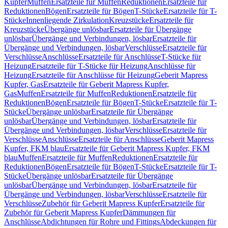
Kupfer
Muffen
Ersatzteile für Muffen
Reduktionen
Ersatzteile für
Reduktionen
Bögen
Ersatzteile für Bögen
T-Stücke
Ersatzteile für T-
Stücke
Innenliegende Zirkulation
Kreuzstücke
Ersatzteile für
Kreuzstücke
Übergänge unlösbar
Ersatzteile für Übergänge
unlösbar
Übergänge und Verbindungen, lösbar
Ersatzteile für
Übergänge und Verbindungen, lösbar
Verschlüsse
Ersatzteile für
Verschlüsse
Anschlüsse
Ersatzteile für Anschlüsse
T-Stücke für
Heizung
Ersatzteile für T-Stücke für Heizung
Anschlüsse für
Heizung
Ersatzteile für Anschlüsse für Heizung
Geberit Mapress
Kupfer, Gas
Ersatzteile für Geberit Mapress Kupfer,
Gas
Muffen
Ersatzteile für Muffen
Reduktionen
Ersatzteile für
Reduktionen
Bögen
Ersatzteile für Bögen
T-Stücke
Ersatzteile für T-
Stücke
Übergänge unlösbar
Ersatzteile für Übergänge
unlösbar
Übergänge und Verbindungen, lösbar
Ersatzteile für
Übergänge und Verbindungen, lösbar
Verschlüsse
Ersatzteile für
Verschlüsse
Anschlüsse
Ersatzteile für Anschlüsse
Geberit Mapress
Kupfer, FKM blau
Ersatzteile für Geberit Mapress Kupfer, FKM
blau
Muffen
Ersatzteile für Muffen
Reduktionen
Ersatzteile für
Reduktionen
Bögen
Ersatzteile für Bögen
T-Stücke
Ersatzteile für T-
Stücke
Übergänge unlösbar
Ersatzteile für Übergänge
unlösbar
Übergänge und Verbindungen, lösbar
Ersatzteile für
Übergänge und Verbindungen, lösbar
Verschlüsse
Ersatzteile für
Verschlüsse
Zubehör für Geberit Mapress Kupfer
Ersatzteile für
Zubehör für Geberit Mapress Kupfer
Dämmungen für
Anschlüsse
Abdichtungen für Rohre und Fittings
Abdeckungen für