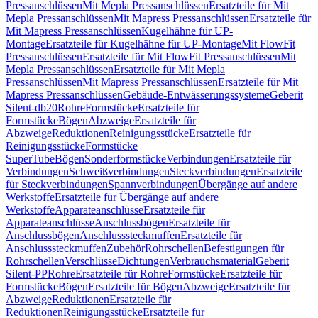
Pressanschlüssen
Mit Mepla Pressanschlüssen
Ersatzteile für Mit
Mepla Pressanschlüssen
Mit Mapress Pressanschlüssen
Ersatzteile für
Mit Mapress Pressanschlüssen
Kugelhähne für UP-
Montage
Ersatzteile für Kugelhähne für UP-Montage
Mit FlowFit
Pressanschlüssen
Ersatzteile für Mit FlowFit Pressanschlüssen
Mit
Mepla Pressanschlüssen
Ersatzteile für Mit Mepla
Pressanschlüssen
Mit Mapress Pressanschlüssen
Ersatzteile für Mit
Mapress Pressanschlüssen
Gebäude-Entwässerungssysteme
Geberit
Silent-db20
Rohre
Formstücke
Ersatzteile für
Formstücke
Bögen
Abzweige
Ersatzteile für
Abzweige
Reduktionen
Reinigungsstücke
Ersatzteile für
Reinigungsstücke
Formstücke
SuperTube
Bögen
Sonderformstücke
Verbindungen
Ersatzteile für
Verbindungen
Schweißverbindungen
Steckverbindungen
Ersatzteile
für Steckverbindungen
Spannverbindungen
Übergänge auf andere
Werkstoffe
Ersatzteile für Übergänge auf andere
Werkstoffe
Apparateanschlüsse
Ersatzteile für
Apparateanschlüsse
Anschlussbögen
Ersatzteile für
Anschlussbögen
Anschlusssteckmuffen
Ersatzteile für
Anschlusssteckmuffen
Zubehör
Rohrschellen
Befestigungen für
Rohrschellen
Verschlüsse
Dichtungen
Verbrauchsmaterial
Geberit
Silent-PP
Rohre
Ersatzteile für Rohre
Formstücke
Ersatzteile für
Formstücke
Bögen
Ersatzteile für Bögen
Abzweige
Ersatzteile für
Abzweige
Reduktionen
Ersatzteile für
Reduktionen
Reinigungsstücke
Ersatzteile für