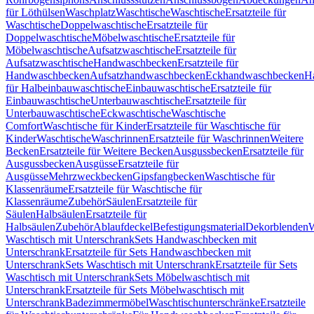
für Löthülsen
Waschplatz
Waschtische
Waschtische
Ersatzteile für
Waschtische
Doppelwaschtische
Ersatzteile für
Doppelwaschtische
Möbelwaschtische
Ersatzteile für
Möbelwaschtische
Aufsatzwaschtische
Ersatzteile für
Aufsatzwaschtische
Handwaschbecken
Ersatzteile für
Handwaschbecken
Aufsatzhandwaschbecken
Eckhandwaschbecken
H
für Halbeinbauwaschtische
Einbauwaschtische
Ersatzteile für
Einbauwaschtische
Unterbauwaschtische
Ersatzteile für
Unterbauwaschtische
Eckwaschtische
Waschtische
Comfort
Waschtische für Kinder
Ersatzteile für Waschtische für
Kinder
Waschtische
Waschrinnen
Ersatzteile für Waschrinnen
Weitere
Becken
Ersatzteile für Weitere Becken
Ausgussbecken
Ersatzteile für
Ausgussbecken
Ausgüsse
Ersatzteile für
Ausgüsse
Mehrzweckbecken
Gipsfangbecken
Waschtische für
Klassenräume
Ersatzteile für Waschtische für
Klassenräume
Zubehör
Säulen
Ersatzteile für
Säulen
Halbsäulen
Ersatzteile für
Halbsäulen
Zubehör
Ablaufdeckel
Befestigungsmaterial
Dekorblenden
W
Waschtisch mit Unterschrank
Sets Handwaschbecken mit
Unterschrank
Ersatzteile für Sets Handwaschbecken mit
Unterschrank
Sets Waschtisch mit Unterschrank
Ersatzteile für Sets
Waschtisch mit Unterschrank
Sets Möbelwaschtisch mit
Unterschrank
Ersatzteile für Sets Möbelwaschtisch mit
Unterschrank
Badezimmermöbel
Waschtischunterschränke
Ersatzteile