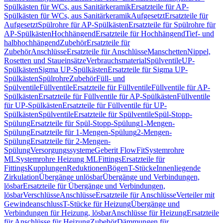
Spülkästen für WCs, aus Sanitärkeramik
Ersatzteile für AP-
Spülkästen für WCs, aus Sanitärkeramik
Aufgesetzt
Ersatzteile für
Aufgesetzt
Spülrohre für AP-Spülkästen
Ersatzteile für Spülrohre für
AP-Spülkästen
Hochhängend
Ersatzteile für Hochhängend
Tief- und
halbhochhängend
Zubehör
Ersatzteile für
Zubehör
Anschlüsse
Ersatzteile für Anschlüsse
Manschetten
Nippel,
Rosetten und Staueinsätze
Verbrauchsmaterial
Spülventile
UP-
Spülkästen
Sigma UP-Spülkästen
Ersatzteile für Sigma UP-
Spülkästen
Spülrohre
Zubehör
Füll- und
Spülventile
Füllventile
Ersatzteile für Füllventile
Füllventile für AP-
Spülkästen
Ersatzteile für Füllventile für AP-Spülkästen
Füllventile
für UP-Spülkästen
Ersatzteile für Füllventile für UP-
Spülkästen
Spülventile
Ersatzteile für Spülventile
Spül-Stopp-
Spülung
Ersatzteile für Spül-Stopp-Spülung
1-Mengen-
Spülung
Ersatzteile für 1-Mengen-Spülung
2-Mengen-
Spülung
Ersatzteile für 2-Mengen-
Spülung
Versorgungssysteme
Geberit FlowFit
Systemrohre
ML
Systemrohre Heizung ML
Fittings
Ersatzteile für
Fittings
Kupplungen
Reduktionen
Bögen
T-Stücke
Innenliegende
Zirkulation
Übergänge unlösbar
Übergänge und Verbindungen,
lösbar
Ersatzteile für Übergänge und Verbindungen,
lösbar
Verschlüsse
Anschlüsse
Ersatzteile für Anschlüsse
Verteiler mit
Gewindeanschluss
T-Stücke für Heizung
Übergänge und
Verbindungen für Heizung, lösbar
Anschlüsse für Heizung
Ersatzteile
für Anschlüsse für Heizung
Zubehör
Dämmungen für