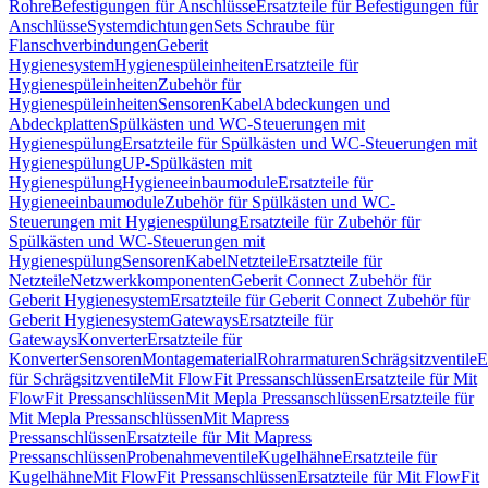
Rohre
Befestigungen für Anschlüsse
Ersatzteile für Befestigungen für
Anschlüsse
Systemdichtungen
Sets Schraube für
Flanschverbindungen
Geberit
Hygienesystem
Hygienespüleinheiten
Ersatzteile für
Hygienespüleinheiten
Zubehör für
Hygienespüleinheiten
Sensoren
Kabel
Abdeckungen und
Abdeckplatten
Spülkästen und WC-Steuerungen mit
Hygienespülung
Ersatzteile für Spülkästen und WC-Steuerungen mit
Hygienespülung
UP-Spülkästen mit
Hygienespülung
Hygieneeinbaumodule
Ersatzteile für
Hygieneeinbaumodule
Zubehör für Spülkästen und WC-
Steuerungen mit Hygienespülung
Ersatzteile für Zubehör für
Spülkästen und WC-Steuerungen mit
Hygienespülung
Sensoren
Kabel
Netzteile
Ersatzteile für
Netzteile
Netzwerkkomponenten
Geberit Connect Zubehör für
Geberit Hygienesystem
Ersatzteile für Geberit Connect Zubehör für
Geberit Hygienesystem
Gateways
Ersatzteile für
Gateways
Konverter
Ersatzteile für
Konverter
Sensoren
Montagematerial
Rohrarmaturen
Schrägsitzventile
E
für Schrägsitzventile
Mit FlowFit Pressanschlüssen
Ersatzteile für Mit
FlowFit Pressanschlüssen
Mit Mepla Pressanschlüssen
Ersatzteile für
Mit Mepla Pressanschlüssen
Mit Mapress
Pressanschlüssen
Ersatzteile für Mit Mapress
Pressanschlüssen
Probenahmeventile
Kugelhähne
Ersatzteile für
Kugelhähne
Mit FlowFit Pressanschlüssen
Ersatzteile für Mit FlowFit