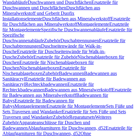
Wandabläufe
Duschwannen und Duschflächen
Ersatzteile für
Duschwannen und Duschflächen
Duschflächen aus
Mineralwerkstoff und Geberit Duofix
Installationselemente
Duschflächen aus Mineralwerkstoff
Ersatzteile
für Duschflächen aus Mineralwerkstoff
Montagelemente
Ersatzteile
für Montagelemente
Spezifische Duschwannenabläufe
Ersatzteile für
Spezifische
Duschwannenabläufe
Zubehör
Duschabtrennungen
Ersatzteile für
Duschabtrennungen
Duschseitenwände für Walk-in-
Dusche
Ersatzteile für Duschseitenwände für Walk-in-
Dusche
Zubehör
Ersatzteile für Zubehör
Nischenablageboxen für
Duschen
Ersatzteile für Nischenablageboxen für
Duschen
Nischenablageboxen
Ersatzteile für
Nischenablageboxen
Zubehör
Badewannen
Badewannen aus
Sanitäracryl
Ersatzteile für Badewannen aus
Sanitäracryl
Rechteckbadewannen
Ersatzteile für
Rechteckbadewannen
Badewannen aus Mineralwerkstoff
Ersatzteile
für Badewannen aus Mineralwerkstoff
Badewannen für
Babys
Ersatzteile für Badewannen für
Babys
Montagelemente
Ersatzteile für Montagelemente
Sets Füße und
Sets Traversen und Wandanker
Ersatzteile für Sets Füße und Sets
Traversen und Wandanker
Zubehör
Reparatursets
Weiteres
Zubehör
Apparateanschlüsse für Duschen und
Badewannen
Ablaufgarnituren für Duschwannen, d52
Ersatzteile für
Ablaufgarnituren für Duschwannen, d52
Ohne