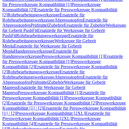
für Presswerkzeuge Kompatibilität [1]
Presswerkzeuge
Kompatibilität [2]
Ersatzteile für Presswerkzeuge Kompatibilität
[2]
Rohrbearbeitungswerkzeuge
Ersatzteile für
Rohrbearbeitungswerkzeuge
Abpressstopfen
Ersatzteile für
Abpressstopfen
Prüfmittel
Zubehör
Ersatzteile für Zubehör
Werkzeuge
für Geberit PushFit
Ersatzteile für Werkzeuge für Geberit
PushFit
Rohrbearbeitungswerkzeuge
Ersatzteile für
Rohrbearbeitungswerkzeuge
Werkzeuge für Geberit
Mepla
Ersatzteile für Werkzeuge für Geberit
Mepla
Handpresswerkzeuge
Ersatzteile für
Handpresswerkzeuge
Presswerkzeuge Kompatibilität [1]
Ersatzteile
für Presswerkzeuge Kompatibilität [1]
Presswerkzeuge
Kompatibilität [2]
Ersatzteile für Presswerkzeuge Kompatibilität
[2]
Rohrbearbeitungswerkzeuge
Ersatzteile für
Rohrbearbeitungswerkzeuge
Abpressstopfen
Ersatzteile für
Abpressstopfen
Prüfmittel
Zubehör
Werkzeuge für Geberit
Mapress
Ersatzteile für Werkzeuge für Geberit
Mapress
Presswerkzeuge Kompatibilität [1]
Ersatzteile für
Presswerkzeuge Kompatibilität [1]
Presswerkzeuge Kompatibilität
[2]
Ersatzteile für Presswerkzeuge Kompatibilität [2]
Presswerkzeuge
Kompatibilität [1] / [2]
Ersatzteile für Presswerkzeuge Kompatibilität
[1] / [2]
Presswerkzeuge Kompatibilität [2XL]
Ersatzteile für
Presswerkzeuge Kompatibilität [2XL]
Presswerkzeuge
Kompatibilität [4]
Ersatzteile für Presswerkzeuge Kompatibilität
[4]
Rohrbearbeitungswerkzeuge
Ersatzteile für