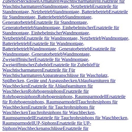
Zubehör
Steckdosen
Armaturen
Waschtischarmaturen
Ersatzteile für
Waschtischarmaturen
Standmontage, Netzbetrieb
Ersatzteile für
Standmontage, Netzbetrieb
Standmontage, Batteriebetrieb
Ersatzteile
für Standmontage, Batteriebetrieb
Standmontage,
Generatorbetrieb
Ersatzteile für Standmontage,
Generatorbetrieb
Standmontage, Einhebelmischer
Ersatzteile für
Standmontage, Einhebelmischer
Wandmontage,
Netzbetrieb
Ersatzteile für Wandmontage, Netzbetrieb
Wandmontage,
Batteriebetrieb
Ersatzteile für Wandmontage,
Batteriebetrieb
Wandmontage, Generatorbetrieb
Ersatzteile für
Wandmontage, Generatorbetrieb
Wandmontage,
Zweigriffmischer
Ersatzteile für Wandmontage,
Zweigriffmischer
Zubehör
Ersatzteile für Zubehör
Für
Waschtischarmaturen
Ersatzteile für Für
Waschtischarmaturen
Apparateanschlüsse für Waschplatz,
Spülbecken, Geräte und Ausgussbecken
Ablaufgarnituren für
Waschbecken
Ersatzteile für Ablaufgarnituren für
Waschbecken
Rohrbogensiphons
Ersatzteile für
Rohrbogensiphons
Rohrbogensiphons, Raumsparmodell
Ersatzteile
für Rohrbogensiphons, Raumsparmodell
Tauchrohrsiphons für
Waschbecken
Ersatzteile für Tauchrohrsiphons für
Waschbecken
Tauchrohrsiphons für Waschbecken,
Raumsparmodell
Ersatzteile für Tauchrohrsiphons für Waschbecken,
Raumsparmodell
UP-Siphons
Ersatzteile für UP-
Siphons
Waschbeckenanschlüsse
Ersatzteile für