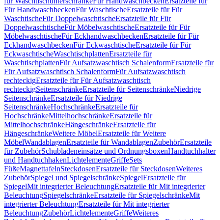
für Waschtischunterschränke
Für Handwaschbecken
Ersatzteile für
Für Handwaschbecken
Für Waschtische
Ersatzteile für Für
Waschtische
Für Doppelwaschtische
Ersatzteile für Für
Doppelwaschtische
Für Möbelwaschtische
Ersatzteile für Für
Möbelwaschtische
Für Eckhandwaschbecken
Ersatzteile für Für
Eckhandwaschbecken
Für Eckwaschtische
Ersatzteile für Für
Eckwaschtische
Waschtischplatten
Ersatzteile für
Waschtischplatten
Für Aufsatzwaschtisch Schalenform
Ersatzteile für
Für Aufsatzwaschtisch Schalenform
Für Aufsatzwaschtisch
rechteckig
Ersatzteile für Für Aufsatzwaschtisch
rechteckig
Seitenschränke
Ersatzteile für Seitenschränke
Niedrige
Seitenschränke
Ersatzteile für Niedrige
Seitenschränke
Hochschränke
Ersatzteile für
Hochschränke
Mittelhochschränke
Ersatzteile für
Mittelhochschränke
Hängeschränke
Ersatzteile für
Hängeschränke
Weitere Möbel
Ersatzteile für Weitere
Möbel
Wandablagen
Ersatzteile für Wandablagen
Zubehör
Ersatzteile
für Zubehör
Schubladeneinsätze und Ordnungsboxen
Handtuchhalter
und Handtuchhaken
Lichtelemente
Griffe
Sets
Füße
Magnettafeln
Steckdosen
Ersatzteile für Steckdosen
Weiteres
Zubehör
Spiegel und Spiegelschränke
Spiegel
Ersatzteile für
Spiegel
Mit integrierter Beleuchtung
Ersatzteile für Mit integrierter
Beleuchtung
Spiegelschränke
Ersatzteile für Spiegelschränke
Mit
integrierter Beleuchtung
Ersatzteile für Mit integrierter
Beleuchtung
Zubehör
Lichtelemente
Griffe
Weiteres