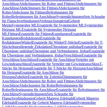
Anschlüsse
Abdichtungen für Rohre und Fittings
Abdichtungen für
Anschlüsse
Abdichtungen für Fittings
Abdeckungen für
Rohre
Abdeckung für Fittings
Befestigungen für
Rohre
Befestigungen für Anschlüsse
Systemdichtungen
Sets Schraube
für Flanschverbindungen
Verbrauchsmaterial
Geberit
Mepla
Systemrohre ML
Ersatzteile für Systemrohre ML
Systemrohre
Heizung ML
Ersatzteile für Systemrohre Heizung
ML
Fittings
Ersatzteile für Fittings
Kupplungen
Ersatzteile für
Kupplungen
Reduktionen
Ersatzteile für
Reduktionen
Winkel
Ersatzteile für Winkel
T-Stücke
Ersatzteile für T-
Stücke
Innenliegende Zirkulation
Übergänge unlösbar
Ersatzteile für
Übergänge unlösbar
Übergänge und Verbindungen, lösbar
Ersatzteile
für Übergänge und Verbindungen, lösbar
Verschlüsse
Ersatzteile für
Verschlüsse
Anschlüsse
Ersatzteile für Anschlüsse
Verteiler mit
Gewindeanschluss
Ersatzteile für Verteiler mit Gewindeanschluss
T-
Stücke für Heizung
Ersatzteile für T-Stücke für Heizung
Anschlüsse
für Heizung
Ersatzteile für Anschlüsse für
Heizung
Zubehör
Ersatzteile für Zubehör
Dämmungen für
Anschlüsse
Abdichtungen für Rohre und Fittings
Abdichtungen für
Anschlüsse
Abdeckungen für Rohre
Befestigungen für
Rohre
Befestigungen für Anschlüsse
Ersatzteile für Befestigungen für
Anschlüsse
Systemdichtungen
Sets Schraube für
Flanschverbindungen
Geberit Mapress Edelstahl
Geberit Mapress
Edelstahl
Ersatzteile für Geberit Mapress Edelstahl
Systemrohre
1.4401
Ersatzteile für Systemrohre 1.4401
Systemrohre