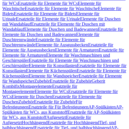
für WCs
Ersatzteile für Elemente für WCs
Elemente für
Waschtische
Ersatzteile für Elemente für Waschtische
Elemente für
Bidets
Ersatzteile für Elemente für Bidets
Elemente für
Urinale
Ersatzteile für Elemente für Urinale
Elemente für Duschen
mit Wandablauf
Ersatzteile für Elemente für Duschen mit
Wandablauf
Elemente für Duschen und Badewannen
Ersatzteile für
Elemente für Duschen und Badewannen
Elemente für
Duschtrennwände
Ersatzteile für Elemente für
Duschtrennwände
Elemente für Ausgussbecken
Ersatzteile für
Elemente für Ausgussbecken
Elemente für Armaturen
Ersatzteile für
Elemente für Armaturen
Elemente für Waschmaschinen und
Geschirrspüler
Ersatzteile für Elemente für Waschmaschinen und
Geschirrspüler
Elemente für Konsollasten
Ersatzteile für Elemente für
Konsollasten
Elemente für Küchenspülen
Ersatzteile für Elemente für
Küchenspülen
Elemente für Wandspeicher
Ersatzteile für Elemente
für Wandspeicher
Zubehör
Ersatzteile für Zubehör
Geberit
Kombifix
Montageelemente
Ersatzteile für
Montageelemente
Elemente für WCs
Ersatzteile für Elemente für
WCs
Elemente für Duschen
Ersatzteile für Elemente für
Duschen
Zubehör
Ersatzteile für Zubehör
Für
Befestigungen
Ersatzteile für Für Befestigungen
AP-Spülkästen
AP-
Spülkästen für WCs, aus Kunststoff
Ersatzteile für AP-Spülkästen
für WCs, aus Kunststoff
Aufgesetzt
Ersatzteile für
Aufgesetzt
Hochhängend
Ersatzteile für Hochhängend
Tief- und
halbhochhängend
Ersatzteile für Tief- und halbhochhängend
AP-