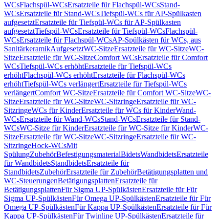
WCs
Flachspül-WCs
Ersatzteile für Flachspül-WCs
Stand-
WCs
Ersatzteile für Stand-WCs
Tiefspül-WCs für AP-Spülkasten
aufgesetzt
Ersatzteile für Tiefspül-WCs für AP-Spülkasten
aufgesetzt
Tiefspül-WCs
Ersatzteile für Tiefspül-WCs
Flachspül-
WCs
Ersatzteile für Flachspül-WCs
AP-Spülkästen für WCs, aus
Sanitärkeramik
Aufgesetzt
WC-Sitze
Ersatzteile für WC-Sitze
WC-
Sitze
Ersatzteile für WC-Sitze
Comfort WCs
Ersatzteile für Comfort
WCs
Tiefspül-WCs erhöht
Ersatzteile für Tiefspül-WCs
erhöht
Flachspül-WCs erhöht
Ersatzteile für Flachspül-WCs
erhöht
Tiefspül-WCs verlängert
Ersatzteile für Tiefspül-WCs
verlängert
Comfort WC-Sitze
Ersatzteile für Comfort WC-Sitze
WC-
Sitze
Ersatzteile für WC-Sitze
WC-Sitzringe
Ersatzteile für WC-
Sitzringe
WCs für Kinder
Ersatzteile für WCs für Kinder
Wand-
WCs
Ersatzteile für Wand-WCs
Stand-WCs
Ersatzteile für Stand-
WCs
WC-Sitze für Kinder
Ersatzteile für WC-Sitze für Kinder
WC-
Sitze
Ersatzteile für WC-Sitze
WC-Sitzringe
Ersatzteile für WC-
Sitzringe
Hock-WCs
Mit
Spülung
Zubehör
Befestigungsmaterial
Bidets
Wandbidets
Ersatzteile
für Wandbidets
Standbidets
Ersatzteile für
Standbidets
Zubehör
Ersatzteile für Zubehör
Betätigungsplatten und
WC-Steuerungen
Betätigungsplatten
Ersatzteile für
Betätigungsplatten
Für Sigma UP-Spülkästen
Ersatzteile für Für
Sigma UP-Spülkästen
Für Omega UP-Spülkästen
Ersatzteile für Für
Omega UP-Spülkästen
Für Kappa UP-Spülkästen
Ersatzteile für Für
Kappa UP-Spülkästen
Für Twinline UP-Spülkästen
Ersatzteile für