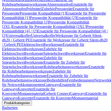
Rohrbearbeitungswerkzeuge
Abpressstopfen
Ersatzteile für
Abpressstopfen
Prüfmittel
Zubehör
Pressgeräte
Ersatzteile für
Pressgeräte
Pressgeräte Kompatibilität [1]
Ersatzteile für Pressgeräte
Kompatibilität [1]
Pressgeräte Kompatibilität [2]
Ersatzteile für
Pressgeräte Kompatibilität [2]
Pressgeräte Kompatibilität
[2XL]
Ersatzteile für Pressgeräte Kompatibilität [2XL]
Pressgeräte
Kompatibilität [4] / [2]
Ersatzteile für Pressgeräte Kompatibilität [4] /
[2]
Universalkoffer
Universalkoffer
Werkzeuge für Geberit Silent-
db20 / Geberit PE
Ersatzteile für Werkzeuge für Geberit Silent-db20
/ Geberit PE
Elektroschweißwerkzeuge
Ersatzteile für
Elektroschweißwerkzeuge
Zubehör für
Elektroschweißwerkzeuge
Spiegelschweißwerkzeuge
Ersatzteile für
Spiegelschweißwerkzeuge
Zubehör für
Spiegelschweißwerkzeuge
Ersatzteile für Zubehör für
Spiegelschweißwerkzeuge
Rohrbearbeitungswerkzeuge
Ersatzteile
für Rohrbearbeitungswerkzeuge
Zubehör für
Rohrbearbeitungswerkzeuge
Ersatzteile für Zubehör für
Rohrbearbeitungswerkzeuge
Bedienhilfen
Fernbedienungen
Netzwerk
für Netzwerkkomponenten
Gateways
Ersatzteile für
Gateways
Konverter
Ersatzteile für
Konverter
Montagematerial
Geberit Connect
Gateways
Ersatzteile für
Gateways
Konverter
Ersatzteile für Konverter
Montagematerial
Produktkategorien
Badserien