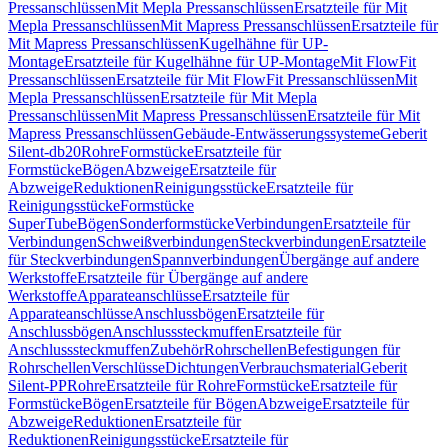
Pressanschlüssen
Mit Mepla Pressanschlüssen
Ersatzteile für Mit
Mepla Pressanschlüssen
Mit Mapress Pressanschlüssen
Ersatzteile für
Mit Mapress Pressanschlüssen
Kugelhähne für UP-
Montage
Ersatzteile für Kugelhähne für UP-Montage
Mit FlowFit
Pressanschlüssen
Ersatzteile für Mit FlowFit Pressanschlüssen
Mit
Mepla Pressanschlüssen
Ersatzteile für Mit Mepla
Pressanschlüssen
Mit Mapress Pressanschlüssen
Ersatzteile für Mit
Mapress Pressanschlüssen
Gebäude-Entwässerungssysteme
Geberit
Silent-db20
Rohre
Formstücke
Ersatzteile für
Formstücke
Bögen
Abzweige
Ersatzteile für
Abzweige
Reduktionen
Reinigungsstücke
Ersatzteile für
Reinigungsstücke
Formstücke
SuperTube
Bögen
Sonderformstücke
Verbindungen
Ersatzteile für
Verbindungen
Schweißverbindungen
Steckverbindungen
Ersatzteile
für Steckverbindungen
Spannverbindungen
Übergänge auf andere
Werkstoffe
Ersatzteile für Übergänge auf andere
Werkstoffe
Apparateanschlüsse
Ersatzteile für
Apparateanschlüsse
Anschlussbögen
Ersatzteile für
Anschlussbögen
Anschlusssteckmuffen
Ersatzteile für
Anschlusssteckmuffen
Zubehör
Rohrschellen
Befestigungen für
Rohrschellen
Verschlüsse
Dichtungen
Verbrauchsmaterial
Geberit
Silent-PP
Rohre
Ersatzteile für Rohre
Formstücke
Ersatzteile für
Formstücke
Bögen
Ersatzteile für Bögen
Abzweige
Ersatzteile für
Abzweige
Reduktionen
Ersatzteile für
Reduktionen
Reinigungsstücke
Ersatzteile für