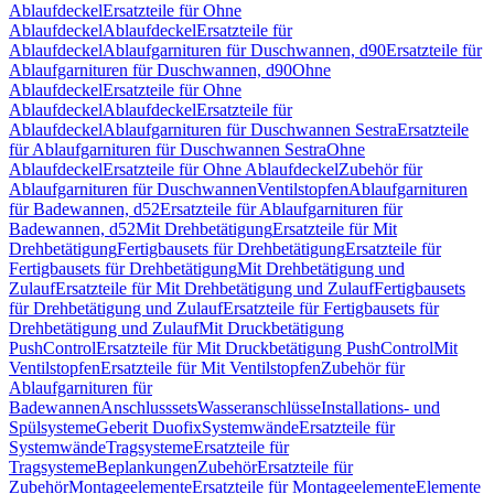
Ablaufdeckel
Ersatzteile für Ohne
Ablaufdeckel
Ablaufdeckel
Ersatzteile für
Ablaufdeckel
Ablaufgarnituren für Duschwannen, d90
Ersatzteile für
Ablaufgarnituren für Duschwannen, d90
Ohne
Ablaufdeckel
Ersatzteile für Ohne
Ablaufdeckel
Ablaufdeckel
Ersatzteile für
Ablaufdeckel
Ablaufgarnituren für Duschwannen Sestra
Ersatzteile
für Ablaufgarnituren für Duschwannen Sestra
Ohne
Ablaufdeckel
Ersatzteile für Ohne Ablaufdeckel
Zubehör für
Ablaufgarnituren für Duschwannen
Ventilstopfen
Ablaufgarnituren
für Badewannen, d52
Ersatzteile für Ablaufgarnituren für
Badewannen, d52
Mit Drehbetätigung
Ersatzteile für Mit
Drehbetätigung
Fertigbausets für Drehbetätigung
Ersatzteile für
Fertigbausets für Drehbetätigung
Mit Drehbetätigung und
Zulauf
Ersatzteile für Mit Drehbetätigung und Zulauf
Fertigbausets
für Drehbetätigung und Zulauf
Ersatzteile für Fertigbausets für
Drehbetätigung und Zulauf
Mit Druckbetätigung
PushControl
Ersatzteile für Mit Druckbetätigung PushControl
Mit
Ventilstopfen
Ersatzteile für Mit Ventilstopfen
Zubehör für
Ablaufgarnituren für
Badewannen
Anschlusssets
Wasseranschlüsse
Installations- und
Spülsysteme
Geberit Duofix
Systemwände
Ersatzteile für
Systemwände
Tragsysteme
Ersatzteile für
Tragsysteme
Beplankungen
Zubehör
Ersatzteile für
Zubehör
Montageelemente
Ersatzteile für Montageelemente
Elemente