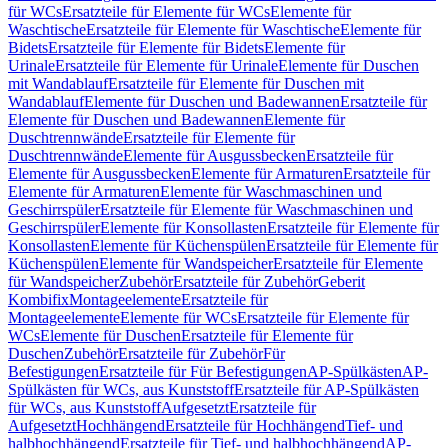
für WCs
Ersatzteile für Elemente für WCs
Elemente für
Waschtische
Ersatzteile für Elemente für Waschtische
Elemente für
Bidets
Ersatzteile für Elemente für Bidets
Elemente für
Urinale
Ersatzteile für Elemente für Urinale
Elemente für Duschen
mit Wandablauf
Ersatzteile für Elemente für Duschen mit
Wandablauf
Elemente für Duschen und Badewannen
Ersatzteile für
Elemente für Duschen und Badewannen
Elemente für
Duschtrennwände
Ersatzteile für Elemente für
Duschtrennwände
Elemente für Ausgussbecken
Ersatzteile für
Elemente für Ausgussbecken
Elemente für Armaturen
Ersatzteile für
Elemente für Armaturen
Elemente für Waschmaschinen und
Geschirrspüler
Ersatzteile für Elemente für Waschmaschinen und
Geschirrspüler
Elemente für Konsollasten
Ersatzteile für Elemente für
Konsollasten
Elemente für Küchenspülen
Ersatzteile für Elemente für
Küchenspülen
Elemente für Wandspeicher
Ersatzteile für Elemente
für Wandspeicher
Zubehör
Ersatzteile für Zubehör
Geberit
Kombifix
Montageelemente
Ersatzteile für
Montageelemente
Elemente für WCs
Ersatzteile für Elemente für
WCs
Elemente für Duschen
Ersatzteile für Elemente für
Duschen
Zubehör
Ersatzteile für Zubehör
Für
Befestigungen
Ersatzteile für Für Befestigungen
AP-Spülkästen
AP-
Spülkästen für WCs, aus Kunststoff
Ersatzteile für AP-Spülkästen
für WCs, aus Kunststoff
Aufgesetzt
Ersatzteile für
Aufgesetzt
Hochhängend
Ersatzteile für Hochhängend
Tief- und
halbhochhängend
Ersatzteile für Tief- und halbhochhängend
AP-