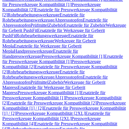
für Presswerkzeuge Kompatibilität [1]
Presswerkzeuge
Kompatibilität [2]
Ersatzteile für Presswerkzeuge Kompatibilität
[2]
Rohrbearbeitungswerkzeuge
Ersatzteile für
Rohrbearbeitungswerkzeuge
Abpressstopfen
Ersatzteile für
Abpressstopfen
Prüfmittel
Zubehör
Ersatzteile für Zubehör
Werkzeuge
für Geberit PushFit
Ersatzteile für Werkzeuge für Geberit
PushFit
Rohrbearbeitungswerkzeuge
Ersatzteile für
Rohrbearbeitungswerkzeuge
Werkzeuge für Geberit
Mepla
Ersatzteile für Werkzeuge für Geberit
Mepla
Handpresswerkzeuge
Ersatzteile für
Handpresswerkzeuge
Presswerkzeuge Kompatibilität [1]
Ersatzteile
für Presswerkzeuge Kompatibilität [1]
Presswerkzeuge
Kompatibilität [2]
Ersatzteile für Presswerkzeuge Kompatibilität
[2]
Rohrbearbeitungswerkzeuge
Ersatzteile für
Rohrbearbeitungswerkzeuge
Abpressstopfen
Ersatzteile für
Abpressstopfen
Prüfmittel
Zubehör
Werkzeuge für Geberit
Mapress
Ersatzteile für Werkzeuge für Geberit
Mapress
Presswerkzeuge Kompatibilität [1]
Ersatzteile für
Presswerkzeuge Kompatibilität [1]
Presswerkzeuge Kompatibilität
[2]
Ersatzteile für Presswerkzeuge Kompatibilität [2]
Presswerkzeuge
Kompatibilität [1] / [2]
Ersatzteile für Presswerkzeuge Kompatibilität
[1] / [2]
Presswerkzeuge Kompatibilität [2XL]
Ersatzteile für
Presswerkzeuge Kompatibilität [2XL]
Presswerkzeuge
Kompatibilität [4]
Ersatzteile für Presswerkzeuge Kompatibilität
[4]
Rohrbearbeitungswerkzeuge
Ersatzteile für