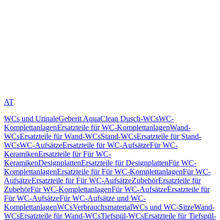
AT
WCs und Urinale
Geberit AquaClean Dusch-WCs
WC-
Komplettanlagen
Ersatzteile für WC-Komplettanlagen
Wand-
WCs
Ersatzteile für Wand-WCs
Stand-WCs
Ersatzteile für Stand-
WCs
WC-Aufsätze
Ersatzteile für WC-Aufsätze
Für WC-
Keramiken
Ersatzteile für Für WC-
Keramiken
Designplatten
Ersatzteile für Designplatten
Für WC-
Komplettanlagen
Ersatzteile für Für WC-Komplettanlagen
Für WC-
Aufsätze
Ersatzteile für Für WC-Aufsätze
Zubehör
Ersatzteile für
Zubehör
Für WC-Komplettanlagen
Für WC-Aufsätze
Ersatzteile für
Für WC-Aufsätze
Für WC-Aufsätze und WC-
Komplettanlagen
WCs
Verbrauchsmaterial
WCs und WC-Sitze
Wand-
WCs
Ersatzteile für Wand-WCs
Tiefspül-WCs
Ersatzteile für Tiefspül-