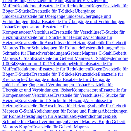
Therm
Fittings
Ersatzteile für Fittings
Muffen
Ersatzteile für
Muffen
Reduktionen
Ersatzteile für Reduktionen
Bögen
Ersatzteile für
Bögen
T-Stücke
Ersatzteile für T-Stücke
Übergänge
unlösbar
Ersatzteile für Übergänge unlösbar
Übergänge und
Verbindungen, lösbar
Ersatzteile für Übergänge und Verbindungen,
lösbar
Kompensatoren
Ersatzteile für
Kompensatoren
Verschlüsse
Ersatzteile für Verschlüsse
T-Stücke für
Heizung
Ersatzteile für T-Stücke für Heizung
Anschlüsse für
Heizung
Ersatzteile für Anschlüsse für Heizung
Zubehör für Geberit
Mapress Therm
Schutzkappen für Rohrende
Systemdichtungen
Sets
Schraube für Flanschverbindungen
Geberit Mapress C-Stahl
Geberit
Mapress C-Stahl
Ersatzteile für Geberit Mapress C-Stahl
Systemrohre
1.0034
Systemrohre 1.0215
Rohrnippel
Muffen
Ersatzteile für
Muffen
Reduktionen
Ersatzteile für Reduktionen
Bögen
Ersatzteile für
Bögen
T-Stücke
Ersatzteile für T-Stücke
Kreuzstücke
Ersatzteile für
Kreuzstücke
Übergänge unlösbar
Ersatzteile für Übergänge
unlösbar
Übergänge und Verbindungen, lösbar
Ersatzteile für
Übergänge und Verbindungen, lösbar
Kompensatoren
Ersatzteile für
Kompensatoren
Verschlüsse
Ersatzteile für Verschlüsse
T-Stücke für
Heizung
Ersatzteile für T-Stücke für Heizung
Anschlüsse für
Heizung
Ersatzteile für Anschlüsse für Heizung
Zubehör für Geberit
Mapress C-Stahl
Abdichtungen für Rohre und Fittings
Abdeckungen
für Rohre
Befestigungen für Anschlüsse
Systemdichtungen
Sets
Schraube für Flanschverbindungen
Geberit Mapress Kupfer
Geberit
Mapress Kupfer
Ersatzteile für Geberit Mapress