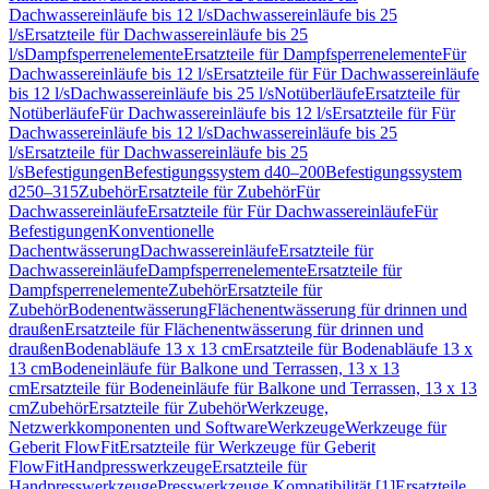
Dachwassereinläufe bis 12 l/s
Dachwassereinläufe bis 25
l/s
Ersatzteile für Dachwassereinläufe bis 25
l/s
Dampfsperrenelemente
Ersatzteile für Dampfsperrenelemente
Für
Dachwassereinläufe bis 12 l/s
Ersatzteile für Für Dachwassereinläufe
bis 12 l/s
Dachwassereinläufe bis 25 l/s
Notüberläufe
Ersatzteile für
Notüberläufe
Für Dachwassereinläufe bis 12 l/s
Ersatzteile für Für
Dachwassereinläufe bis 12 l/s
Dachwassereinläufe bis 25
l/s
Ersatzteile für Dachwassereinläufe bis 25
l/s
Befestigungen
Befestigungssystem d40–200
Befestigungssystem
d250–315
Zubehör
Ersatzteile für Zubehör
Für
Dachwassereinläufe
Ersatzteile für Für Dachwassereinläufe
Für
Befestigungen
Konventionelle
Dachentwässerung
Dachwassereinläufe
Ersatzteile für
Dachwassereinläufe
Dampfsperrenelemente
Ersatzteile für
Dampfsperrenelemente
Zubehör
Ersatzteile für
Zubehör
Bodenentwässerung
Flächenentwässerung für drinnen und
draußen
Ersatzteile für Flächenentwässerung für drinnen und
draußen
Bodenabläufe 13 x 13 cm
Ersatzteile für Bodenabläufe 13 x
13 cm
Bodeneinläufe für Balkone und Terrassen, 13 x 13
cm
Ersatzteile für Bodeneinläufe für Balkone und Terrassen, 13 x 13
cm
Zubehör
Ersatzteile für Zubehör
Werkzeuge,
Netzwerkkomponenten und Software
Werkzeuge
Werkzeuge für
Geberit FlowFit
Ersatzteile für Werkzeuge für Geberit
FlowFit
Handpresswerkzeuge
Ersatzteile für
Handpresswerkzeuge
Presswerkzeuge Kompatibilität [1]
Ersatzteile