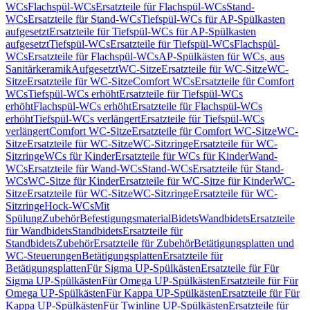
WCs
Flachspül-WCs
Ersatzteile für Flachspül-WCs
Stand-
WCs
Ersatzteile für Stand-WCs
Tiefspül-WCs für AP-Spülkasten
aufgesetzt
Ersatzteile für Tiefspül-WCs für AP-Spülkasten
aufgesetzt
Tiefspül-WCs
Ersatzteile für Tiefspül-WCs
Flachspül-
WCs
Ersatzteile für Flachspül-WCs
AP-Spülkästen für WCs, aus
Sanitärkeramik
Aufgesetzt
WC-Sitze
Ersatzteile für WC-Sitze
WC-
Sitze
Ersatzteile für WC-Sitze
Comfort WCs
Ersatzteile für Comfort
WCs
Tiefspül-WCs erhöht
Ersatzteile für Tiefspül-WCs
erhöht
Flachspül-WCs erhöht
Ersatzteile für Flachspül-WCs
erhöht
Tiefspül-WCs verlängert
Ersatzteile für Tiefspül-WCs
verlängert
Comfort WC-Sitze
Ersatzteile für Comfort WC-Sitze
WC-
Sitze
Ersatzteile für WC-Sitze
WC-Sitzringe
Ersatzteile für WC-
Sitzringe
WCs für Kinder
Ersatzteile für WCs für Kinder
Wand-
WCs
Ersatzteile für Wand-WCs
Stand-WCs
Ersatzteile für Stand-
WCs
WC-Sitze für Kinder
Ersatzteile für WC-Sitze für Kinder
WC-
Sitze
Ersatzteile für WC-Sitze
WC-Sitzringe
Ersatzteile für WC-
Sitzringe
Hock-WCs
Mit
Spülung
Zubehör
Befestigungsmaterial
Bidets
Wandbidets
Ersatzteile
für Wandbidets
Standbidets
Ersatzteile für
Standbidets
Zubehör
Ersatzteile für Zubehör
Betätigungsplatten und
WC-Steuerungen
Betätigungsplatten
Ersatzteile für
Betätigungsplatten
Für Sigma UP-Spülkästen
Ersatzteile für Für
Sigma UP-Spülkästen
Für Omega UP-Spülkästen
Ersatzteile für Für
Omega UP-Spülkästen
Für Kappa UP-Spülkästen
Ersatzteile für Für
Kappa UP-Spülkästen
Für Twinline UP-Spülkästen
Ersatzteile für