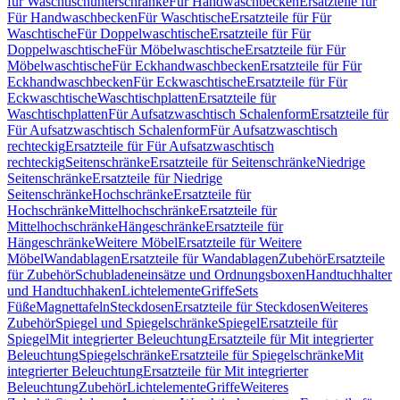
für Waschtischunterschränke
Für Handwaschbecken
Ersatzteile für
Für Handwaschbecken
Für Waschtische
Ersatzteile für Für
Waschtische
Für Doppelwaschtische
Ersatzteile für Für
Doppelwaschtische
Für Möbelwaschtische
Ersatzteile für Für
Möbelwaschtische
Für Eckhandwaschbecken
Ersatzteile für Für
Eckhandwaschbecken
Für Eckwaschtische
Ersatzteile für Für
Eckwaschtische
Waschtischplatten
Ersatzteile für
Waschtischplatten
Für Aufsatzwaschtisch Schalenform
Ersatzteile für
Für Aufsatzwaschtisch Schalenform
Für Aufsatzwaschtisch
rechteckig
Ersatzteile für Für Aufsatzwaschtisch
rechteckig
Seitenschränke
Ersatzteile für Seitenschränke
Niedrige
Seitenschränke
Ersatzteile für Niedrige
Seitenschränke
Hochschränke
Ersatzteile für
Hochschränke
Mittelhochschränke
Ersatzteile für
Mittelhochschränke
Hängeschränke
Ersatzteile für
Hängeschränke
Weitere Möbel
Ersatzteile für Weitere
Möbel
Wandablagen
Ersatzteile für Wandablagen
Zubehör
Ersatzteile
für Zubehör
Schubladeneinsätze und Ordnungsboxen
Handtuchhalter
und Handtuchhaken
Lichtelemente
Griffe
Sets
Füße
Magnettafeln
Steckdosen
Ersatzteile für Steckdosen
Weiteres
Zubehör
Spiegel und Spiegelschränke
Spiegel
Ersatzteile für
Spiegel
Mit integrierter Beleuchtung
Ersatzteile für Mit integrierter
Beleuchtung
Spiegelschränke
Ersatzteile für Spiegelschränke
Mit
integrierter Beleuchtung
Ersatzteile für Mit integrierter
Beleuchtung
Zubehör
Lichtelemente
Griffe
Weiteres