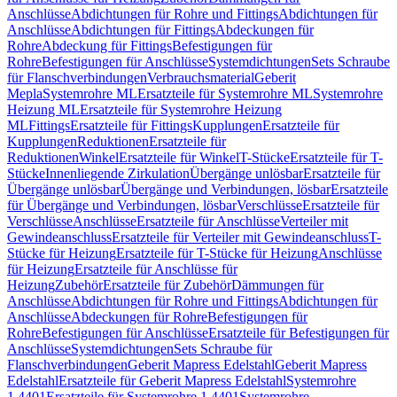
Anschlüsse
Abdichtungen für Rohre und Fittings
Abdichtungen für
Anschlüsse
Abdichtungen für Fittings
Abdeckungen für
Rohre
Abdeckung für Fittings
Befestigungen für
Rohre
Befestigungen für Anschlüsse
Systemdichtungen
Sets Schraube
für Flanschverbindungen
Verbrauchsmaterial
Geberit
Mepla
Systemrohre ML
Ersatzteile für Systemrohre ML
Systemrohre
Heizung ML
Ersatzteile für Systemrohre Heizung
ML
Fittings
Ersatzteile für Fittings
Kupplungen
Ersatzteile für
Kupplungen
Reduktionen
Ersatzteile für
Reduktionen
Winkel
Ersatzteile für Winkel
T-Stücke
Ersatzteile für T-
Stücke
Innenliegende Zirkulation
Übergänge unlösbar
Ersatzteile für
Übergänge unlösbar
Übergänge und Verbindungen, lösbar
Ersatzteile
für Übergänge und Verbindungen, lösbar
Verschlüsse
Ersatzteile für
Verschlüsse
Anschlüsse
Ersatzteile für Anschlüsse
Verteiler mit
Gewindeanschluss
Ersatzteile für Verteiler mit Gewindeanschluss
T-
Stücke für Heizung
Ersatzteile für T-Stücke für Heizung
Anschlüsse
für Heizung
Ersatzteile für Anschlüsse für
Heizung
Zubehör
Ersatzteile für Zubehör
Dämmungen für
Anschlüsse
Abdichtungen für Rohre und Fittings
Abdichtungen für
Anschlüsse
Abdeckungen für Rohre
Befestigungen für
Rohre
Befestigungen für Anschlüsse
Ersatzteile für Befestigungen für
Anschlüsse
Systemdichtungen
Sets Schraube für
Flanschverbindungen
Geberit Mapress Edelstahl
Geberit Mapress
Edelstahl
Ersatzteile für Geberit Mapress Edelstahl
Systemrohre
1.4401
Ersatzteile für Systemrohre 1.4401
Systemrohre