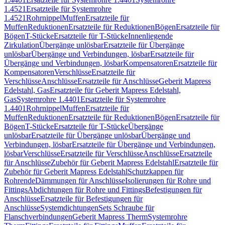
1.4521
Ersatzteile für Systemrohre
1.4521
Rohrnippel
Muffen
Ersatzteile für
Muffen
Reduktionen
Ersatzteile für Reduktionen
Bögen
Ersatzteile für
Bögen
T-Stücke
Ersatzteile für T-Stücke
Innenliegende
Zirkulation
Übergänge unlösbar
Ersatzteile für Übergänge
unlösbar
Übergänge und Verbindungen, lösbar
Ersatzteile für
Übergänge und Verbindungen, lösbar
Kompensatoren
Ersatzteile für
Kompensatoren
Verschlüsse
Ersatzteile für
Verschlüsse
Anschlüsse
Ersatzteile für Anschlüsse
Geberit Mapress
Edelstahl, Gas
Ersatzteile für Geberit Mapress Edelstahl,
Gas
Systemrohre 1.4401
Ersatzteile für Systemrohre
1.4401
Rohrnippel
Muffen
Ersatzteile für
Muffen
Reduktionen
Ersatzteile für Reduktionen
Bögen
Ersatzteile für
Bögen
T-Stücke
Ersatzteile für T-Stücke
Übergänge
unlösbar
Ersatzteile für Übergänge unlösbar
Übergänge und
Verbindungen, lösbar
Ersatzteile für Übergänge und Verbindungen,
lösbar
Verschlüsse
Ersatzteile für Verschlüsse
Anschlüsse
Ersatzteile
für Anschlüsse
Zubehör für Geberit Mapress Edelstahl
Ersatzteile für
Zubehör für Geberit Mapress Edelstahl
Schutzkappen für
Rohrende
Dämmungen für Anschlüsse
Isolierungen für Rohre und
Fittings
Abdichtungen für Rohre und Fittings
Befestigungen für
Anschlüsse
Ersatzteile für Befestigungen für
Anschlüsse
Systemdichtungen
Sets Schraube für
Flanschverbindungen
Geberit Mapress Therm
Systemrohre