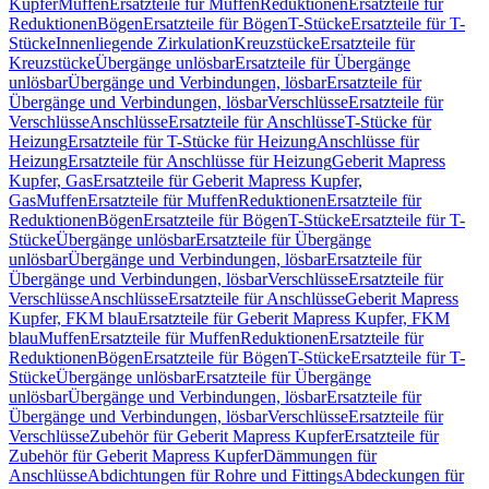
Kupfer
Muffen
Ersatzteile für Muffen
Reduktionen
Ersatzteile für
Reduktionen
Bögen
Ersatzteile für Bögen
T-Stücke
Ersatzteile für T-
Stücke
Innenliegende Zirkulation
Kreuzstücke
Ersatzteile für
Kreuzstücke
Übergänge unlösbar
Ersatzteile für Übergänge
unlösbar
Übergänge und Verbindungen, lösbar
Ersatzteile für
Übergänge und Verbindungen, lösbar
Verschlüsse
Ersatzteile für
Verschlüsse
Anschlüsse
Ersatzteile für Anschlüsse
T-Stücke für
Heizung
Ersatzteile für T-Stücke für Heizung
Anschlüsse für
Heizung
Ersatzteile für Anschlüsse für Heizung
Geberit Mapress
Kupfer, Gas
Ersatzteile für Geberit Mapress Kupfer,
Gas
Muffen
Ersatzteile für Muffen
Reduktionen
Ersatzteile für
Reduktionen
Bögen
Ersatzteile für Bögen
T-Stücke
Ersatzteile für T-
Stücke
Übergänge unlösbar
Ersatzteile für Übergänge
unlösbar
Übergänge und Verbindungen, lösbar
Ersatzteile für
Übergänge und Verbindungen, lösbar
Verschlüsse
Ersatzteile für
Verschlüsse
Anschlüsse
Ersatzteile für Anschlüsse
Geberit Mapress
Kupfer, FKM blau
Ersatzteile für Geberit Mapress Kupfer, FKM
blau
Muffen
Ersatzteile für Muffen
Reduktionen
Ersatzteile für
Reduktionen
Bögen
Ersatzteile für Bögen
T-Stücke
Ersatzteile für T-
Stücke
Übergänge unlösbar
Ersatzteile für Übergänge
unlösbar
Übergänge und Verbindungen, lösbar
Ersatzteile für
Übergänge und Verbindungen, lösbar
Verschlüsse
Ersatzteile für
Verschlüsse
Zubehör für Geberit Mapress Kupfer
Ersatzteile für
Zubehör für Geberit Mapress Kupfer
Dämmungen für
Anschlüsse
Abdichtungen für Rohre und Fittings
Abdeckungen für