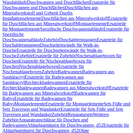
Wandabläufe
Duschwannen und Duschflächen
Ersatzteile für
Duschwannen und Duschflächen
Duschflächen aus
Mineralwerkstoff und Geberit Duofix
Installationselemente
Duschflächen aus Mineralwerkstoff
Ersatzteile
für Duschflächen aus Mineralwerkstoff
Montagelemente
Ersatzteile
für Montagelemente
Spezifische Duschwannenabläufe
Ersatzteile für
Spezifische
Duschwannenabläufe
Zubehör
Duschabtrennungen
Ersatzteile für
Duschabtrennungen
Duschseitenwände für Walk-in-
Dusche
Ersatzteile für Duschseitenwände für Walk-in-
Dusche
Zubehör
Ersatzteile für Zubehör
Nischenablageboxen für
Duschen
Ersatzteile für Nischenablageboxen für
Duschen
Nischenablageboxen
Ersatzteile für
Nischenablageboxen
Zubehör
Badewannen
Badewannen aus
Sanitäracryl
Ersatzteile für Badewannen aus
Sanitäracryl
Rechteckbadewannen
Ersatzteile für
Rechteckbadewannen
Badewannen aus Mineralwerkstoff
Ersatzteile
für Badewannen aus Mineralwerkstoff
Badewannen für
Babys
Ersatzteile für Badewannen für
Babys
Montagelemente
Ersatzteile für Montagelemente
Sets Füße und
Sets Traversen und Wandanker
Ersatzteile für Sets Füße und Sets
Traversen und Wandanker
Zubehör
Reparatursets
Weiteres
Zubehör
Apparateanschlüsse für Duschen und
Badewannen
Ablaufgarnituren für Duschwannen, d52
Ersatzteile für
Ablaufgarnituren für Duschwannen, d52
Ohne