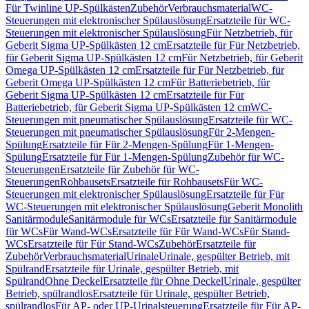
Für Twinline UP-Spülkästen
Zubehör
Verbrauchsmaterial
WC-
Steuerungen mit elektronischer Spülauslösung
Ersatzteile für WC-
Steuerungen mit elektronischer Spülauslösung
Für Netzbetrieb, für
Geberit Sigma UP-Spülkästen 12 cm
Ersatzteile für Für Netzbetrieb,
für Geberit Sigma UP-Spülkästen 12 cm
Für Netzbetrieb, für Geberit
Omega UP-Spülkästen 12 cm
Ersatzteile für Für Netzbetrieb, für
Geberit Omega UP-Spülkästen 12 cm
Für Batteriebetrieb, für
Geberit Sigma UP-Spülkästen 12 cm
Ersatzteile für Für
Batteriebetrieb, für Geberit Sigma UP-Spülkästen 12 cm
WC-
Steuerungen mit pneumatischer Spülauslösung
Ersatzteile für WC-
Steuerungen mit pneumatischer Spülauslösung
Für 2-Mengen-
Spülung
Ersatzteile für Für 2-Mengen-Spülung
Für 1-Mengen-
Spülung
Ersatzteile für Für 1-Mengen-Spülung
Zubehör für WC-
Steuerungen
Ersatzteile für Zubehör für WC-
Steuerungen
Rohbausets
Ersatzteile für Rohbausets
Für WC-
Steuerungen mit elektronischer Spülauslösung
Ersatzteile für Für
WC-Steuerungen mit elektronischer Spülauslösung
Geberit Monolith
Sanitärmodule
Sanitärmodule für WCs
Ersatzteile für Sanitärmodule
für WCs
Für Wand-WCs
Ersatzteile für Für Wand-WCs
Für Stand-
WCs
Ersatzteile für Für Stand-WCs
Zubehör
Ersatzteile für
Zubehör
Verbrauchsmaterial
Urinale
Urinale, gespülter Betrieb, mit
Spülrand
Ersatzteile für Urinale, gespülter Betrieb, mit
Spülrand
Ohne Deckel
Ersatzteile für Ohne Deckel
Urinale, gespülter
Betrieb, spülrandlos
Ersatzteile für Urinale, gespülter Betrieb,
spülrandlos
Für AP- oder UP-Urinalsteuerung
Ersatzteile für Für AP-