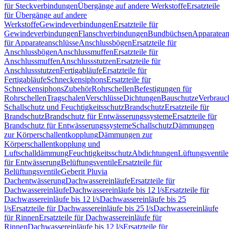
für Steckverbindungen
Übergänge auf andere Werkstoffe
Ersatzteile
für Übergänge auf andere
Werkstoffe
Gewindeverbindungen
Ersatzteile für
Gewindeverbindungen
Flanschverbindungen
Bundbüchsen
Apparatean
für Apparateanschlüsse
Anschlussbögen
Ersatzteile für
Anschlussbögen
Anschlussmuffen
Ersatzteile für
Anschlussmuffen
Anschlussstutzen
Ersatzteile für
Anschlussstutzen
Fertigabläufe
Ersatzteile für
Fertigabläufe
Schneckensiphons
Ersatzteile für
Schneckensiphons
Zubehör
Rohrschellen
Befestigungen für
Rohrschellen
Tragschalen
Verschlüsse
Dichtungen
Bauschutze
Verbrauc
Schallschutz und Feuchtigkeitsschutz
Brandschutz
Ersatzteile für
Brandschutz
Brandschutz für Entwässerungssysteme
Ersatzteile für
Brandschutz für Entwässerungssysteme
Schallschutz
Dämmungen
zur Körperschallentkopplung
Dämmungen zur
Körperschallentkopplung und
Luftschalldämmung
Feuchtigkeitsschutz
Abdichtungen
Lüftungsventile
für Entwässerung
Belüftungsventile
Ersatzteile für
Belüftungsventile
Geberit Pluvia
Dachentwässerung
Dachwassereinläufe
Ersatzteile für
Dachwassereinläufe
Dachwassereinläufe bis 12 l/s
Ersatzteile für
Dachwassereinläufe bis 12 l/s
Dachwassereinläufe bis 25
l/s
Ersatzteile für Dachwassereinläufe bis 25 l/s
Dachwassereinläufe
für Rinnen
Ersatzteile für Dachwassereinläufe für
Rinnen
Dachwassereinläufe bis 12 l/s
Ersatzteile für