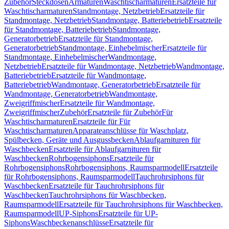
Zubehör
Steckdosen
Armaturen
Waschtischarmaturen
Ersatzteile für
Waschtischarmaturen
Standmontage, Netzbetrieb
Ersatzteile für
Standmontage, Netzbetrieb
Standmontage, Batteriebetrieb
Ersatzteile
für Standmontage, Batteriebetrieb
Standmontage,
Generatorbetrieb
Ersatzteile für Standmontage,
Generatorbetrieb
Standmontage, Einhebelmischer
Ersatzteile für
Standmontage, Einhebelmischer
Wandmontage,
Netzbetrieb
Ersatzteile für Wandmontage, Netzbetrieb
Wandmontage,
Batteriebetrieb
Ersatzteile für Wandmontage,
Batteriebetrieb
Wandmontage, Generatorbetrieb
Ersatzteile für
Wandmontage, Generatorbetrieb
Wandmontage,
Zweigriffmischer
Ersatzteile für Wandmontage,
Zweigriffmischer
Zubehör
Ersatzteile für Zubehör
Für
Waschtischarmaturen
Ersatzteile für Für
Waschtischarmaturen
Apparateanschlüsse für Waschplatz,
Spülbecken, Geräte und Ausgussbecken
Ablaufgarnituren für
Waschbecken
Ersatzteile für Ablaufgarnituren für
Waschbecken
Rohrbogensiphons
Ersatzteile für
Rohrbogensiphons
Rohrbogensiphons, Raumsparmodell
Ersatzteile
für Rohrbogensiphons, Raumsparmodell
Tauchrohrsiphons für
Waschbecken
Ersatzteile für Tauchrohrsiphons für
Waschbecken
Tauchrohrsiphons für Waschbecken,
Raumsparmodell
Ersatzteile für Tauchrohrsiphons für Waschbecken,
Raumsparmodell
UP-Siphons
Ersatzteile für UP-
Siphons
Waschbeckenanschlüsse
Ersatzteile für