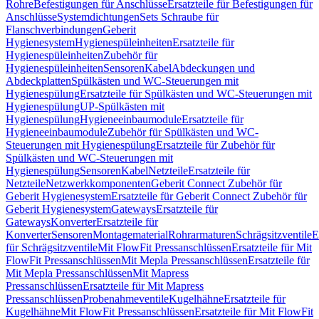
Rohre
Befestigungen für Anschlüsse
Ersatzteile für Befestigungen für
Anschlüsse
Systemdichtungen
Sets Schraube für
Flanschverbindungen
Geberit
Hygienesystem
Hygienespüleinheiten
Ersatzteile für
Hygienespüleinheiten
Zubehör für
Hygienespüleinheiten
Sensoren
Kabel
Abdeckungen und
Abdeckplatten
Spülkästen und WC-Steuerungen mit
Hygienespülung
Ersatzteile für Spülkästen und WC-Steuerungen mit
Hygienespülung
UP-Spülkästen mit
Hygienespülung
Hygieneeinbaumodule
Ersatzteile für
Hygieneeinbaumodule
Zubehör für Spülkästen und WC-
Steuerungen mit Hygienespülung
Ersatzteile für Zubehör für
Spülkästen und WC-Steuerungen mit
Hygienespülung
Sensoren
Kabel
Netzteile
Ersatzteile für
Netzteile
Netzwerkkomponenten
Geberit Connect Zubehör für
Geberit Hygienesystem
Ersatzteile für Geberit Connect Zubehör für
Geberit Hygienesystem
Gateways
Ersatzteile für
Gateways
Konverter
Ersatzteile für
Konverter
Sensoren
Montagematerial
Rohrarmaturen
Schrägsitzventile
E
für Schrägsitzventile
Mit FlowFit Pressanschlüssen
Ersatzteile für Mit
FlowFit Pressanschlüssen
Mit Mepla Pressanschlüssen
Ersatzteile für
Mit Mepla Pressanschlüssen
Mit Mapress
Pressanschlüssen
Ersatzteile für Mit Mapress
Pressanschlüssen
Probenahmeventile
Kugelhähne
Ersatzteile für
Kugelhähne
Mit FlowFit Pressanschlüssen
Ersatzteile für Mit FlowFit