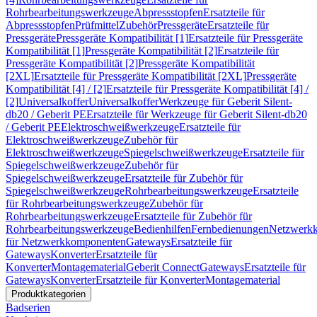
Rohrbearbeitungswerkzeuge
Abpressstopfen
Ersatzteile für
Abpressstopfen
Prüfmittel
Zubehör
Pressgeräte
Ersatzteile für
Pressgeräte
Pressgeräte Kompatibilität [1]
Ersatzteile für Pressgeräte
Kompatibilität [1]
Pressgeräte Kompatibilität [2]
Ersatzteile für
Pressgeräte Kompatibilität [2]
Pressgeräte Kompatibilität
[2XL]
Ersatzteile für Pressgeräte Kompatibilität [2XL]
Pressgeräte
Kompatibilität [4] / [2]
Ersatzteile für Pressgeräte Kompatibilität [4] /
[2]
Universalkoffer
Universalkoffer
Werkzeuge für Geberit Silent-
db20 / Geberit PE
Ersatzteile für Werkzeuge für Geberit Silent-db20
/ Geberit PE
Elektroschweißwerkzeuge
Ersatzteile für
Elektroschweißwerkzeuge
Zubehör für
Elektroschweißwerkzeuge
Spiegelschweißwerkzeuge
Ersatzteile für
Spiegelschweißwerkzeuge
Zubehör für
Spiegelschweißwerkzeuge
Ersatzteile für Zubehör für
Spiegelschweißwerkzeuge
Rohrbearbeitungswerkzeuge
Ersatzteile
für Rohrbearbeitungswerkzeuge
Zubehör für
Rohrbearbeitungswerkzeuge
Ersatzteile für Zubehör für
Rohrbearbeitungswerkzeuge
Bedienhilfen
Fernbedienungen
Netzwerk
für Netzwerkkomponenten
Gateways
Ersatzteile für
Gateways
Konverter
Ersatzteile für
Konverter
Montagematerial
Geberit Connect
Gateways
Ersatzteile für
Gateways
Konverter
Ersatzteile für Konverter
Montagematerial
Produktkategorien
Badserien