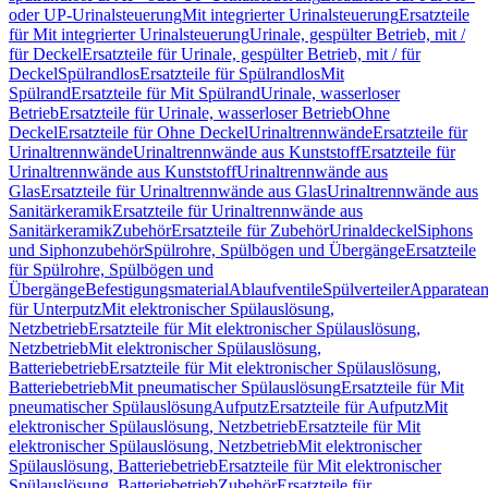
oder UP-Urinalsteuerung
Mit integrierter Urinalsteuerung
Ersatzteile
für Mit integrierter Urinalsteuerung
Urinale, gespülter Betrieb, mit /
für Deckel
Ersatzteile für Urinale, gespülter Betrieb, mit / für
Deckel
Spülrandlos
Ersatzteile für Spülrandlos
Mit
Spülrand
Ersatzteile für Mit Spülrand
Urinale, wasserloser
Betrieb
Ersatzteile für Urinale, wasserloser Betrieb
Ohne
Deckel
Ersatzteile für Ohne Deckel
Urinaltrennwände
Ersatzteile für
Urinaltrennwände
Urinaltrennwände aus Kunststoff
Ersatzteile für
Urinaltrennwände aus Kunststoff
Urinaltrennwände aus
Glas
Ersatzteile für Urinaltrennwände aus Glas
Urinaltrennwände aus
Sanitärkeramik
Ersatzteile für Urinaltrennwände aus
Sanitärkeramik
Zubehör
Ersatzteile für Zubehör
Urinaldeckel
Siphons
und Siphonzubehör
Spülrohre, Spülbögen und Übergänge
Ersatzteile
für Spülrohre, Spülbögen und
Übergänge
Befestigungsmaterial
Ablaufventile
Spülverteiler
Apparatean
für Unterputz
Mit elektronischer Spülauslösung,
Netzbetrieb
Ersatzteile für Mit elektronischer Spülauslösung,
Netzbetrieb
Mit elektronischer Spülauslösung,
Batteriebetrieb
Ersatzteile für Mit elektronischer Spülauslösung,
Batteriebetrieb
Mit pneumatischer Spülauslösung
Ersatzteile für Mit
pneumatischer Spülauslösung
Aufputz
Ersatzteile für Aufputz
Mit
elektronischer Spülauslösung, Netzbetrieb
Ersatzteile für Mit
elektronischer Spülauslösung, Netzbetrieb
Mit elektronischer
Spülauslösung, Batteriebetrieb
Ersatzteile für Mit elektronischer
Spülauslösung, Batteriebetrieb
Zubehör
Ersatzteile für