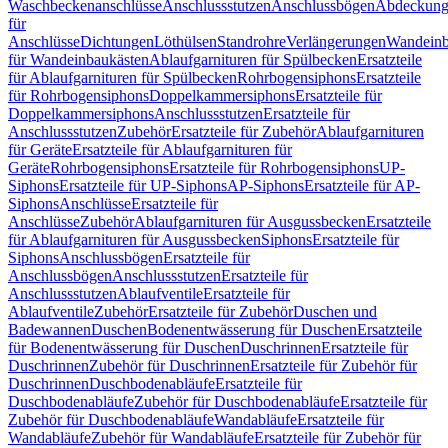
Waschbeckenanschlüsse
Anschlussstutzen
Anschlussbögen
Abdeckung
für
Anschlüsse
Dichtungen
Löthülsen
Standrohre
Verlängerungen
Wandeinb
für Wandeinbaukästen
Ablaufgarnituren für Spülbecken
Ersatzteile
für Ablaufgarnituren für Spülbecken
Rohrbogensiphons
Ersatzteile
für Rohrbogensiphons
Doppelkammersiphons
Ersatzteile für
Doppelkammersiphons
Anschlussstutzen
Ersatzteile für
Anschlussstutzen
Zubehör
Ersatzteile für Zubehör
Ablaufgarnituren
für Geräte
Ersatzteile für Ablaufgarnituren für
Geräte
Rohrbogensiphons
Ersatzteile für Rohrbogensiphons
UP-
Siphons
Ersatzteile für UP-Siphons
AP-Siphons
Ersatzteile für AP-
Siphons
Anschlüsse
Ersatzteile für
Anschlüsse
Zubehör
Ablaufgarnituren für Ausgussbecken
Ersatzteile
für Ablaufgarnituren für Ausgussbecken
Siphons
Ersatzteile für
Siphons
Anschlussbögen
Ersatzteile für
Anschlussbögen
Anschlussstutzen
Ersatzteile für
Anschlussstutzen
Ablaufventile
Ersatzteile für
Ablaufventile
Zubehör
Ersatzteile für Zubehör
Duschen und
Badewannen
Duschen
Bodenentwässerung für Duschen
Ersatzteile
für Bodenentwässerung für Duschen
Duschrinnen
Ersatzteile für
Duschrinnen
Zubehör für Duschrinnen
Ersatzteile für Zubehör für
Duschrinnen
Duschbodenabläufe
Ersatzteile für
Duschbodenabläufe
Zubehör für Duschbodenabläufe
Ersatzteile für
Zubehör für Duschbodenabläufe
Wandabläufe
Ersatzteile für
Wandabläufe
Zubehör für Wandabläufe
Ersatzteile für Zubehör für