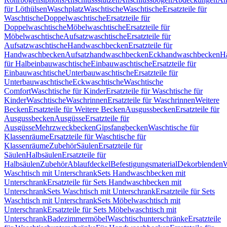
für Löthülsen
Waschplatz
Waschtische
Waschtische
Ersatzteile für
Waschtische
Doppelwaschtische
Ersatzteile für
Doppelwaschtische
Möbelwaschtische
Ersatzteile für
Möbelwaschtische
Aufsatzwaschtische
Ersatzteile für
Aufsatzwaschtische
Handwaschbecken
Ersatzteile für
Handwaschbecken
Aufsatzhandwaschbecken
Eckhandwaschbecken
H
für Halbeinbauwaschtische
Einbauwaschtische
Ersatzteile für
Einbauwaschtische
Unterbauwaschtische
Ersatzteile für
Unterbauwaschtische
Eckwaschtische
Waschtische
Comfort
Waschtische für Kinder
Ersatzteile für Waschtische für
Kinder
Waschtische
Waschrinnen
Ersatzteile für Waschrinnen
Weitere
Becken
Ersatzteile für Weitere Becken
Ausgussbecken
Ersatzteile für
Ausgussbecken
Ausgüsse
Ersatzteile für
Ausgüsse
Mehrzweckbecken
Gipsfangbecken
Waschtische für
Klassenräume
Ersatzteile für Waschtische für
Klassenräume
Zubehör
Säulen
Ersatzteile für
Säulen
Halbsäulen
Ersatzteile für
Halbsäulen
Zubehör
Ablaufdeckel
Befestigungsmaterial
Dekorblenden
W
Waschtisch mit Unterschrank
Sets Handwaschbecken mit
Unterschrank
Ersatzteile für Sets Handwaschbecken mit
Unterschrank
Sets Waschtisch mit Unterschrank
Ersatzteile für Sets
Waschtisch mit Unterschrank
Sets Möbelwaschtisch mit
Unterschrank
Ersatzteile für Sets Möbelwaschtisch mit
Unterschrank
Badezimmermöbel
Waschtischunterschränke
Ersatzteile